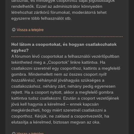
tartozhat, és mindegyik csoporthoz saját jogosultságok
rendelhetők. Ezzel az adminisztrátor könnyedén
létrehozhat zártkörű fórumokat, moderátorrá tehet
egyszerre több felhasználót stb.
Vissza a tetejére
Hol látom a csoportokat, és hogyan csatlakozhatok
egyhez?
A fórumon lévő csoportokat a felhasználói vezérlőpultban
tekintheted meg a „Csoportok” linkre kattintva. Ha
csatlakozni szeretnél egy csoporthoz, kattints a megfelelő
gombra. Mindemellett nem az összes csoport
nyílt
hozzáférésű
, néhánynál jóváhagyás szükséges a
csatlakozáshoz, néhány zárt, néhány pedig egyenesen
rejtett. Ha a csoport nyitott, akkor a megfelelő gombra
kattintva tudsz csatlakozni. Ezután a csoport vezetőjének
jóvá kell hagynia a kérelmed – ennek kapcsán
megkérdezheti, hogy miért szeretnél csatlakozni a
csoporthoz. Kérjük, ne zaklasd a csoportvezetőt, ha
elutasítja a kérelmed, biztosan megvan az oka.
Vissza a tetejére