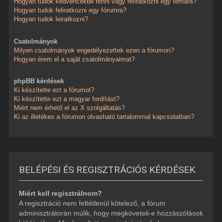
Hogyan tudok kedvencekbe tenni vagy feliratkozni egy témára?
Hogyan tudok feliratkozni egy fórumra?
Hogyan tudok leiratkozni?
Csatolmányok
Milyen csatolmányok engedélyezettek ezen a fórumon?
Hogyan érem el a saját csatolmányaimat?
phpBB kérdések
Ki készítette ezt a fórumot?
Ki készítette ezt a magyar fordítást?
Miért nem érhető el az X szolgáltatás?
Ki az illetékes a fórumon olvasható tartalommal kapcsolatban?
BELÉPÉSI ÉS REGISZTRÁCIÓS KÉRDÉSEK
Miért kell regisztrálnom?
A regisztráció nem feltétlenül kötelező, a fórum
adminisztrátorán múlik, hogy megköveteli-e hozzászólások