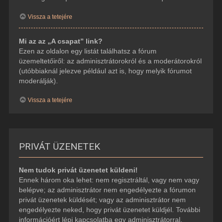
Vissza a tetejére
Mi az az „A csapat” link?
Ezen az oldalon egy listát találhatsz a fórum
üzemeltetőiről: az adminisztrátorokról és a moderátorokról
(utóbbiaknál jelezve például azt is, hogy melyik fórumot
moderálják).
Vissza a tetejére
PRIVÁT ÜZENETEK
Nem tudok privát üzenetet küldeni!
Ennek három oka lehet: nem regisztráltál, vagy nem vagy
belépve; az adminisztrátor nem engedélyezte a fórumon
privát üzenetek küldését; vagy az adminisztrátor nem
engedélyezte neked, hogy privát üzenetet küldjél. További
információért lépj kapcsolatba egy adminisztrátorral.