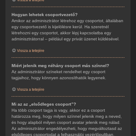
Hogyan lehetek csoportvezető?
Amikor az adminisztrátor létrehoz egy csoportot, általában
egy csoportvezető is kijelölésre kerül. Ha szeretnél
létrehozni egy csoportot, akkor lépj kapcsolatba egy
adminisztrátorral – például egy privát üzenet küldésével.
Vissza a tetejére
Miért jelenik meg néhány csoport más színnel?
Az adminisztrátor színeket rendelhet egy csoport
tagjaihoz, hogy könnyen azonosíthatók legyenek.
Vissza a tetejére
Mi az az „elsődleges csoport”?
Ha több csoport tagja is vagy, akkor ez a csoport
határozza meg, hogy milyen színnel jelenik meg a neved,
és hogy alapból milyen csoport avatar jelenik meg nálad.
Az adminisztrátor engedélyezheti, hogy megváltoztasd az
elsődleges csoportodat a felhasználói vezérlőpultban.