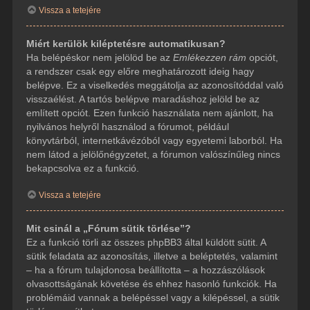
Vissza a tetejére
Miért kerülök kiléptetésre automatikusan?
Ha belépéskor nem jelölöd be az
Emlékezzen rám
opciót,
a rendszer csak egy előre meghatározott ideig hagy
belépve. Ez a viselkedés meggátolja az azonosítóddal való
visszaélést. A tartós belépve maradáshoz jelöld be az
említett opciót. Ezen funkció használata nem ajánlott, ha
nyilvános helyről használod a fórumot, például
könyvtárból, internetkávézóból vagy egyetemi laborból. Ha
nem látod a jelölőnégyzetet, a fórumon valószínűleg nincs
bekapcsolva ez a funkció.
Vissza a tetejére
Mit csinál a „Fórum sütik törlése”?
Ez a funkció törli az összes phpBB3 által küldött sütit. A
sütik feladata az azonosítás, illetve a beléptetés, valamint
– ha a fórum tulajdonosa beállította – a hozzászólások
olvasottságának követése és ehhez hasonló funkciók. Ha
problémáid vannak a belépéssel vagy a kilépéssel, a sütik