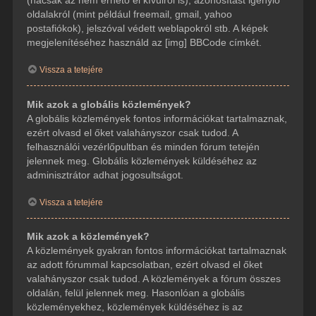
(hacsak az nem érhető el kívülről is), azonosítást igénylő
oldalakról (mint például freemail, gmail, yahoo
postafiókok), jelszóval védett weblapokról stb. A képek
megjelenítéséhez használd az [img] BBCode címkét.
Vissza a tetejére
Mik azok a globális közlemények?
A globális közlemények fontos információkat tartalmaznak,
ezért olvasd el őket valahányszor csak tudod. A
felhasználói vezérlőpultban és minden fórum tetején
jelennek meg. Globális közlemények küldéséhez az
adminisztrátor adhat jogosultságot.
Vissza a tetejére
Mik azok a közlemények?
A közlemények gyakran fontos információkat tartalmaznak
az adott fórummal kapcsolatban, ezért olvasd el őket
valahányszor csak tudod. A közlemények a fórum összes
oldalán, felül jelennek meg. Hasonlóan a globális
közleményekhez, közlemények küldéséhez is az