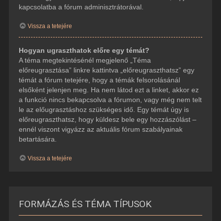
kapcsolatba a fórum adminisztrátorával.
Vissza a tetejére
Hogyan ugraszthatok előre egy témát?
A téma megtekintésénél megjelenő „Téma
előreugrasztása” linkre kattintva „előreugraszthatsz” egy
témát a fórum tetejére, hogy a témák felsorolásánál
elsőként jelenjen meg. Ha nem látod ezt a linket, akkor ez
a funkció nincs bekapcsolva a fórumon, vagy még nem telt
le az előugrasztáshoz szükséges idő. Egy témát úgy is
előreugraszthatsz, hogy küldesz bele egy hozzászólást –
ennél viszont vigyázz az aktuális fórum szabályainak
betartására.
Vissza a tetejére
FORMÁZÁS ÉS TÉMA TÍPUSOK