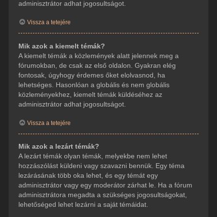
adminisztrátor adhat jogosultságot.
Vissza a tetejére
Mik azok a kiemelt témák?
A kiemelt témák a közlemények alatt jelennek meg a
fórumokban, de csak az első oldalon. Gyakran elég
fontosak, úgyhogy érdemes őket elolvasnod, ha
lehetséges. Hasonlóan a globális és nem globális
közleményekhez, kiemelt témák küldéséhez az
adminisztrátor adhat jogosultságot.
Vissza a tetejére
Mik azok a lezárt témák?
A lezárt témák olyan témák, melyekbe nem lehet
hozzászólást küldeni vagy szavazni bennük. Egy téma
lezárásának több oka lehet, és egy témát egy
adminisztrátor vagy egy moderátor zárhat le. Ha a fórum
adminisztrátora megadta a szükséges jogosultságokat,
lehetőséged lehet lezárni a saját témáidat.