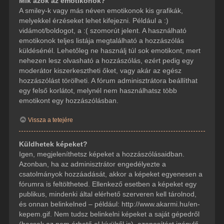
Mik azok az emotikonok?
A smiley-k vagy más néven emotikonok kis grafikák,
melyekkel érzéseket lehet kifejezni. Például a :)
vidámot/boldogot, a :( szomorút jelent. A használható
emotikonok teljes listája megtalálható a hozzászólás
küldésénél. Lehetőleg ne használj túl sok emotikont, mert
nehezen lesz olvasható a hozzászólás, ezért pedig egy
moderátor kiszerkesztheti őket, vagy akár az egész
hozzászólást törölheti. A fórum adminisztrátora beállíthat
egy felső korlátot, melynél nem használhatsz több
emotikont egy hozzászólásban.
Vissza a tetejére
Küldhetek képeket?
Igen, megjeleníthetsz képeket a hozzászólásaidban.
Azonban, ha az adminisztrátor engedélyezte a
csatolmányok hozzáadását, akkor a képeket egyenesen a
fórumra is feltöltheted. Ellenkező esetben a képeket egy
publikus, mindenki által elérhető szerveren kell tárolnod,
és onnan belinkelned – például: http://www.akarmi.hu/en-
kepem.gif. Nem tudsz belinkelni képeket a saját gépedről