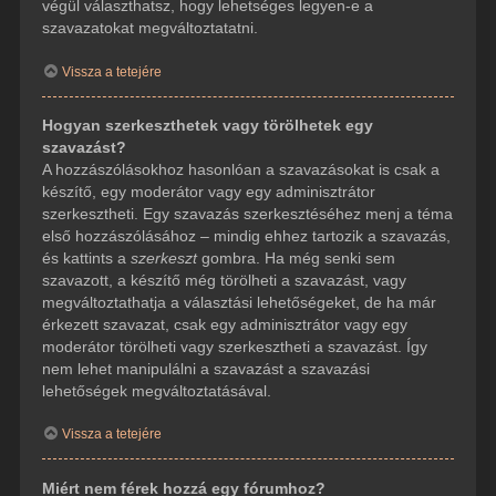
végül választhatsz, hogy lehetséges legyen-e a
szavazatokat megváltoztatatni.
Vissza a tetejére
Hogyan szerkeszthetek vagy törölhetek egy
szavazást?
A hozzászólásokhoz hasonlóan a szavazásokat is csak a
készítő, egy moderátor vagy egy adminisztrátor
szerkesztheti. Egy szavazás szerkesztéséhez menj a téma
első hozzászólásához – mindig ehhez tartozik a szavazás,
és kattints a
szerkeszt
gombra. Ha még senki sem
szavazott, a készítő még törölheti a szavazást, vagy
megváltoztathatja a választási lehetőségeket, de ha már
érkezett szavazat, csak egy adminisztrátor vagy egy
moderátor törölheti vagy szerkesztheti a szavazást. Így
nem lehet manipulálni a szavazást a szavazási
lehetőségek megváltoztatásával.
Vissza a tetejére
Miért nem férek hozzá egy fórumhoz?