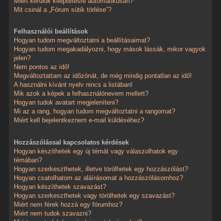
Miért kerülök kiléptetésre automatikusan?
Mit csinál a „Fórum sütik törlése”?
Felhasználói beállítások
Hogyan tudom megváltoztatni a beállításaimat?
Hogyan tudom megakadályozni, hogy mások lássák, mikor vagyok
jelen?
Nem pontos az idő!
Megváltoztattam az időzónát, de még mindig pontatlan az idő!
A használni kívánt nyelv nincs a listában!
Mik azok a képek a felhasználónevem mellett?
Hogyan tudok avatart megjeleníteni?
Mi az a rang, hogyan tudom megváltoztatni a rangomat?
Miért kell bejelentkeznem e-mail küldéséhez?
Hozzászólással kapcsolatos kérdések
Hogyan készíthetek egy új témát vagy válaszolhatok egy
témában?
Hogyan szerkeszthetek, illetve törölhetek egy hozzászólást?
Hogyan csatolhatom az aláírásomat a hozzászólásomhoz?
Hogyan készíthetek szavazást?
Hogyan szerkeszthetek vagy törölhetek egy szavazást?
Miért nem férek hozzá egy fórumhoz?
Miért nem tudok szavazni?