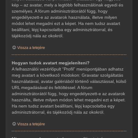
kép – az avatar, mely a legtöbb felhasználónak egyedi és
személyes. A fórum adminisztrátorától függ, hogy
engedélyezett-e az avatarok használata, illetve milyen
módot lehet megadni ezt a képet. Ha nem tudsz avatart
beállítani, lépj kapcsolatba egy adminisztrátorral, és
tájékozódj nála az okokról.
Vissza a tetejére
Hogyan tudok avatart megjeleníteni?
A felhasználói vezérlőpult “Profil” menüpontjában adhatsz
meg avatart a következő módokon: Gravatar szolgáltatás
használatával, avatar galériából történő választással, külső
URL megadásával és feltöltéssel. A fórum
adminisztrátorától függ, hogy engedélyezett-e az avatarok
használta, illetve milyen módon lehet megadni ezt a képet.
Ha nem tudsz avatart beállítani, lépj kapcsolatba egy
adminisztrátorral, és tájékozódj nála az okokról.
Vissza a tetejére