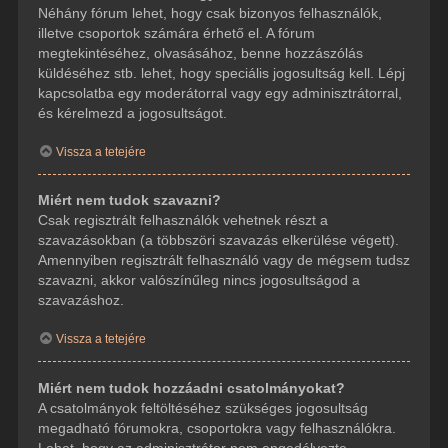
Néhány fórum lehet, hogy csak bizonyos felhasználók,
illetve csoportok számára érhető el. A fórum
megtekintéséhez, olvasásához, benne hozzászólás
küldéséhez stb. lehet, hogy speciális jogosultság kell. Lépj
kapcsolatba egy moderátorral vagy egy adminisztrátorral,
és kérelmezd a jogosultságot.
Vissza a tetejére
Miért nem tudok szavazni?
Csak regisztrált felhasználók vehetnek részt a
szavazásokban (a többszöri szavazás elkerülése végett).
Amennyiben regisztrált felhasználó vagy de mégsem tudsz
szavazni, akkor valószínűleg nincs jogosultságod a
szavazáshoz.
Vissza a tetejére
Miért nem tudok hozzáadni csatolmányokat?
A csatolmányok feltöltéséhez szükséges jogosultság
megadható fórumokra, csoportokra vagy felhasználókra.
Lehet, hogy az adminisztrátor nem engedélyezte