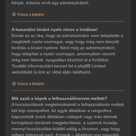
Kérjük, értesíts erről egy adminisztrátort.
Vissza a tetejére
A használni kívánt nyelv nincs a listában!
Ennek az az oka, hogy az adminisztrátor nem telepítette a
megfelelő nyelvi csomagot, vagy hogy még nem készült
fordítás a kívánt nyelvre. Kérd meg az adminisztrátort,
hogy telepítse a nyelvi csomagot, amennyiben viszont
még nem létezik, nyugodtan készítsd el a fordítást.
További információért keresd fel a phpBB Limited
weboldalát (a link az oldal alján található).
Vissza a tetejére
Mik azok a képek a felhasználónevem mellett?
A hozzászólások megtekintésénél a felhasználónév mellett
két kép szerepelhet. Az egyik általában a rangodhoz
kapcsolódik (ezek általában csillagok vagy más elemek
formájában kerülnek megjelenítésre, a számuk mutatja
mennyi hozzászólást küldtél eddig a fórumon, vagy hogy
milyen státuszod van). A másik – általában egy nagyobb