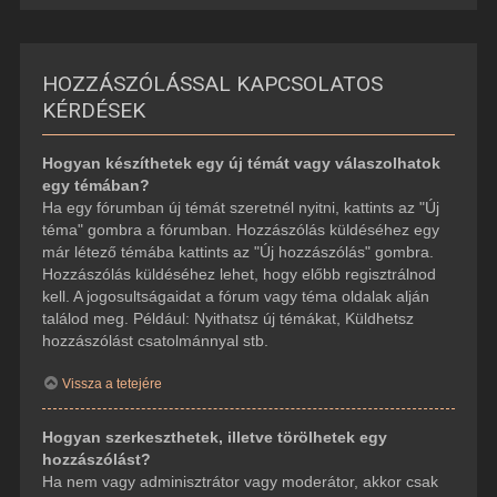
HOZZÁSZÓLÁSSAL KAPCSOLATOS
KÉRDÉSEK
Hogyan készíthetek egy új témát vagy válaszolhatok
egy témában?
Ha egy fórumban új témát szeretnél nyitni, kattints az "Új
téma" gombra a fórumban. Hozzászólás küldéséhez egy
már létező témába kattints az "Új hozzászólás" gombra.
Hozzászólás küldéséhez lehet, hogy előbb regisztrálnod
kell. A jogosultságaidat a fórum vagy téma oldalak alján
találod meg. Például: Nyithatsz új témákat, Küldhetsz
hozzászólást csatolmánnyal stb.
Vissza a tetejére
Hogyan szerkeszthetek, illetve törölhetek egy
hozzászólást?
Ha nem vagy adminisztrátor vagy moderátor, akkor csak