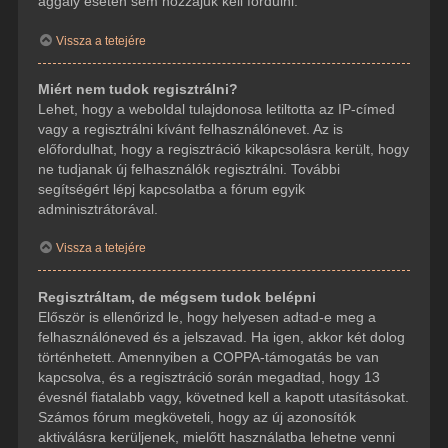
aggály esetén sem hozzájuk kell fordulni.
Vissza a tetejére
Miért nem tudok regisztrálni?
Lehet, hogy a weboldal tulajdonosa letiltotta az IP-címed
vagy a regisztrálni kívánt felhasználónevet. Az is
előfordulhat, hogy a regisztráció kikapcsolásra került, hogy
ne tudjanak új felhasználók regisztrálni. További
segítségért lépj kapcsolatba a fórum egyik
adminisztrátorával.
Vissza a tetejére
Regisztráltam, de mégsem tudok belépni
Először is ellenőrizd le, hogy helyesen adtad-e meg a
felhasználóneved és a jelszavad. Ha igen, akkor két dolog
történhetett. Amennyiben a COPPA-támogatás be van
kapcsolva, és a regisztráció során megadtad, hogy 13
évesnél fiatalabb vagy, követned kell a kapott utasításokat.
Számos fórum megköveteli, hogy az új azonosítók
aktiválásra kerüljenek, mielőtt használatba lehetne venni