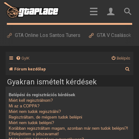
GTA Online Los Santos Tuners
GTA V Csalások
GyIK
Belépés
K
Fórum kezdőlap
e
Gyakran ismételt kérdések
r
Belépési és regisztrációs kérdések
e
Miért kell regisztrálnom?
s
Mi az a COPPA?
Miért nem tudok regisztrálni?
é
Regisztráltam, de mégsem tudok belépni
Miért nem tudok belépni?
s
Korábban regisztráltam magam, azonban már nem tudok belépni?!
Elfelejtettem a jelszavamat!