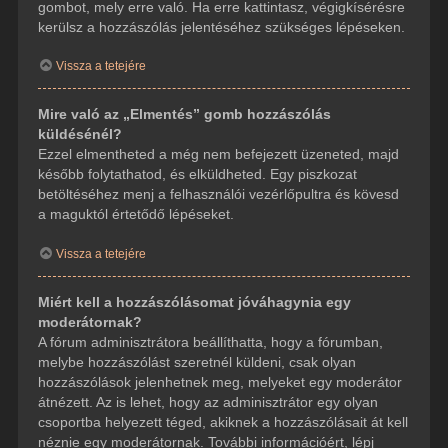
gombot, mely erre való. Ha erre kattintasz, végigkísérésre
kerülsz a hozzászólás jelentéséhez szükséges lépéseken.
Vissza a tetejére
Mire való az „Elmentés” gomb hozzászólás
küldésénél?
Ezzel elmentheted a még nem befejezett üzeneted, majd
később folytathatod, és elküldheted. Egy piszkozat
betöltéséhez menj a felhasználói vezérlőpultra és kövesd
a maguktól értetődő lépéseket.
Vissza a tetejére
Miért kell a hozzászólásomat jóváhagynia egy
moderátornak?
A fórum adminisztrátora beállíthatta, hogy a fórumban,
melybe hozzászólást szeretnél küldeni, csak olyan
hozzászólások jelenhetnek meg, melyeket egy moderátor
átnézett. Az is lehet, hogy az adminisztrátor egy olyan
csoportba helyezett téged, akiknek a hozzászólásait át kell
néznie egy moderátornak. További információért, lépj