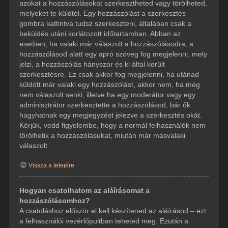
azokat a hozzászólásokat szerkesztheted vagy törölheted,
melyeket te küldtél. Egy hozzászólást a szerkesztés
gombra kattintva tudsz szerkeszteni, általában csak a
beküldés utáni korlátozott időtartamban. Abban az
esetben, ha valaki már válaszolt a hozzászólásodra, a
hozzászólásod alatt egy apró szöveg fog megjelenni, mely
jelzi, a hozzászólás hányszor és ki által került
szerkesztésre. Ez csak akkor fog megjelenni, ha utánad
küldött már valaki egy hozzászólást, akkor nem, ha még
nem válaszolt senki, illetve ha egy moderátor vagy egy
adminisztrátor szerkesztette a hozzászólásod, bár ők
hagyhatnak egy megjegyzést jelezve a szerkesztés okát.
Kérjük, vedd figyelembe, hogy a normál felhasználók nem
törölhetik a hozzászólásukat, miután már másvalaki
válaszolt.
Vissza a tetejére
Hogyan csatolhatom az aláírásomat a
hozzászólásomhoz?
A csatoláshoz először el kell készítened az aláírásod – ezt
a felhasználói vezérlőpultban teheted meg. Ezután a