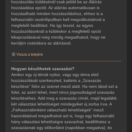
hozzászólás küldésénél csak jelöld be az
Aláírás
hozzáadása
opciót. Az aláírás automatikusan is
hozzáadható minden hozzászóláshoz, ehhez is a
felhasználói vezérlőpultban kell megváltoztatnod a
megfelelő beállítást. Ha így teszel, az egyes
hozzászólásoknál a küldéskor a megfelelő opció
kikapcsolásával még mindig megadhatod, hogy ne
kerüljön csatolásra az aláírásod.
Vissza a tetejére
Hogyan készíthetek szavazást?
Amikor egy új témát nyitsz, vagy egy téma első
hozzászólását szerkeszted, kattints a „Szavazás
készítése” fülre az üzenet mező alatt. Ha nem látod ezt a
fület, az azért lehet, mert nincs jogosultságod szavazás
készítéséhez. Add meg a szavazás címét, majd legalább
két választási lehetőséget mindegyiket új sorba írva. A
„Felhasználónként válaszható lehetőségek” mező
használatával megadhatod azt is, hogy egy felhasználó
hány választási lehetőségre szavazhat; beállíthatsz a
szavazásnak egy időkorlátot (napokban megadva); és