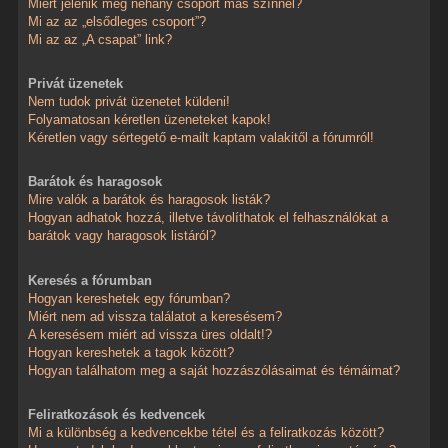
Miért jelenik meg néhány csoport más színnel?
Mi az az „elsődleges csoport”?
Mi az az „A csapat” link?
Privát üzenetek
Nem tudok privát üzenetet küldeni!
Folyamatosan kéretlen üzeneteket kapok!
Kéretlen vagy sértegető e-mailt kaptam valakitől a fórumról!
Barátok és haragosok
Mire valók a barátok és haragosok listák?
Hogyan adhatok hozzá, illetve távolíthatok el felhasználókat a
barátok vagy haragosok listáról?
Keresés a fórumban
Hogyan kereshetek egy fórumban?
Miért nem ad vissza találatot a keresésem?
A keresésem miért ad vissza üres oldalt!?
Hogyan kereshetek a tagok között?
Hogyan találhatom meg a saját hozzászólásaimat és témáimat?
Feliratkozások és kedvencek
Mi a különbség a kedvencekbe tétel és a feliratkozás között?