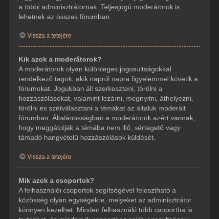
a többi adminisztrátornak. Teljesjogú moderátorok is
lehetnek az összes fórumban.
Vissza a tetejére
Kik azok a moderátorok?
A moderátorok olyan különleges jogosultságokkal
rendelkező tagok, akik napról napra figyelemmel követik a
fórumokat. Jogukban áll szerkeszteni, törölni a
hozzászólásokat, valamint lezárni, megnyitni, áthelyezni,
törölni és szétválasztani a témákat az általuk moderált
fórumban. Általánosságban a moderátorok azért vannak,
hogy meggátolják a témába nem illő, sértegető vagy
támadó hangvételű hozzászólások küldését.
Vissza a tetejére
Mik azok a csoportok?
A felhasználói csoportok segítségével felosztható a
közösség olyan egységekre, melyeket az adminisztrátor
könnyen kezelhet. Minden felhasználó több csoportba is