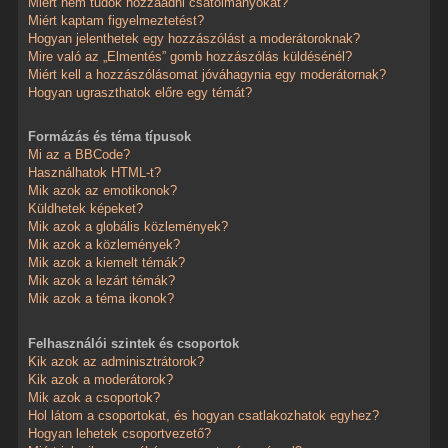
Miért nem tudok hozzáadni csatolmányokat?
Miért kaptam figyelmeztetést?
Hogyan jelenthetek egy hozzászólást a moderátoroknak?
Mire való az „Elmentés” gomb hozzászólás küldésénél?
Miért kell a hozzászólásomat jóváhagynia egy moderátornak?
Hogyan ugraszthatok előre egy témát?
Formázás és téma típusok
Mi az a BBCode?
Használhatok HTML-t?
Mik azok az emotikonok?
Küldhetek képeket?
Mik azok a globális közlemények?
Mik azok a közlemények?
Mik azok a kiemelt témák?
Mik azok a lezárt témák?
Mik azok a téma ikonok?
Felhasználói szintek és csoportok
Kik azok az adminisztrátorok?
Kik azok a moderátorok?
Mik azok a csoportok?
Hol látom a csoportokat, és hogyan csatlakozhatok egyhez?
Hogyan lehetek csoportvezető?