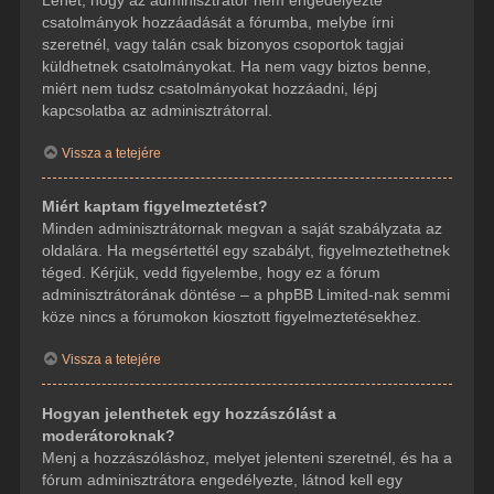
csatolmányok hozzáadását a fórumba, melybe írni
szeretnél, vagy talán csak bizonyos csoportok tagjai
küldhetnek csatolmányokat. Ha nem vagy biztos benne,
miért nem tudsz csatolmányokat hozzáadni, lépj
kapcsolatba az adminisztrátorral.
Vissza a tetejére
Miért kaptam figyelmeztetést?
Minden adminisztrátornak megvan a saját szabályzata az
oldalára. Ha megsértettél egy szabályt, figyelmeztethetnek
téged. Kérjük, vedd figyelembe, hogy ez a fórum
adminisztrátorának döntése – a phpBB Limited-nak semmi
köze nincs a fórumokon kiosztott figyelmeztetésekhez.
Vissza a tetejére
Hogyan jelenthetek egy hozzászólást a
moderátoroknak?
Menj a hozzászóláshoz, melyet jelenteni szeretnél, és ha a
fórum adminisztrátora engedélyezte, látnod kell egy