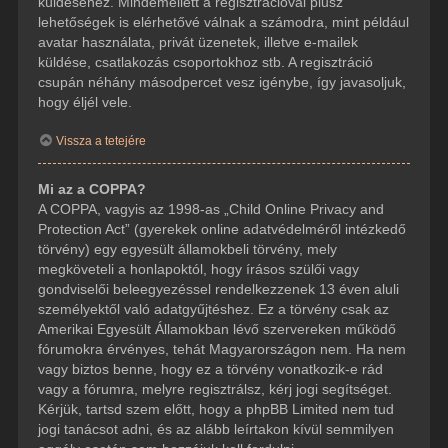
küldéséhez. Mindemellett a regisztrációval plusz
lehetőségek is elérhetővé válnak a számodra, mint például
avatar használata, privát üzenetek, illetve e-mailek
küldése, csatlakozás csoportokhoz stb. A regisztráció
csupán néhány másodpercet vesz igénybe, így javasoljuk,
hogy éljél vele.
Vissza a tetejére
Mi az a COPPA?
A COPPA, vagyis az 1998-as „Child Online Privacy and
Protection Act” (gyerekek online adatvédelméről intézkedő
törvény) egy egyesült államokbeli törvény, mely
megköveteli a honlapoktól, hogy írásos szülői vagy
gondviselői beleegyezéssel rendelkezzenek 13 éven aluli
személyektől való adatgyűjtéshez. Ez a törvény csak az
Amerikai Egyesült Államokban lévő szervereken működő
fórumokra érvényes, tehát Magyarországon nem. Ha nem
vagy biztos benne, hogy ez a törvény vonatkozik-e rád
vagy a fórumra, melyre regisztrálsz, kérj jogi segítséget.
Kérjük, tartsd szem előtt, hogy a phpBB Limited nem tud
jogi tanácsot adni, és az alább leírtakon kívül semmilyen