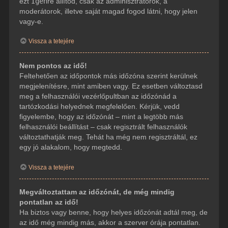
ezt
Igen
re állítod, csak az adminisztrátorok, a
moderátorok, illetve saját magad fogod látni, hogy jelen
vagy-e.
Vissza a tetejére
Nem pontos az idő!
Feltehetően az időpontok más időzóna szerint kerülnek
megjelenítésre, mint amiben vagy. Ez esetben változtasd
meg a felhasználói vezérlőpultban az időzónád a
tartózkodási helyednek megfelelően. Kérjük, vedd
figyelembe, hogy az időzónát – mint a legtöbb más
felhasználói beállítást – csak regisztrált felhasználók
változtathatják meg. Tehát ha még nem regisztráltál, ez
egy jó alakalom, hogy megtedd.
Vissza a tetejére
Megváltoztattam az időzónát, de még mindig
pontatlan az idő!
Ha biztos vagy benne, hogy helyes időzónát adtál meg, de
az idő még mindig más, akkor a szerver órája pontatlan.