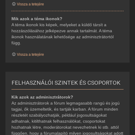
Vissza a tetejére
Mik azok a téma ikonok?
A téma ikonok kis képek, melyeket a küldő társít a
hozzászólásához jelképezve annak tartalmát. A téma
ikonok használatának lehetősége az adminisztrátortól
függ.
Vissza a tetejére
FELHASZNÁLÓI SZINTEK ÉS CSOPORTOK
Kik azok az adminisztrátorok?
Az adminisztrátorok a fórum legmagasabb rangú és jogú
tagjai, ők üzemeltetik, és tartják karban. A fórum minden
részletét szabályozhatják, például jogosultságokat
adhatnak, kitilthatnak felhasználókat, csoportokat
hozhatnak létre, moderátorokat nevezhetnek ki stb. attól
függően, hogy a fórumalapító milyen jogosultságokat adott