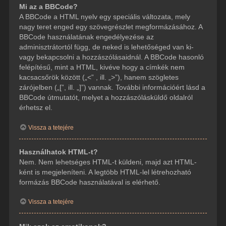
Mi az a BBCode?
A BBCode a HTML nyelv egy speciális változata, mely
nagy teret enged egy szövegrészlet megformázásához. A
BBCode használatának engedélyezése az
adminisztrátortól függ, de neked is lehetőséged van ki-
vagy bekapcsolni a hozzászólásaidnál. A BBCode hasonló
felépítésű, mint a HTML, kivéve hogy a címkék nem
kacsacsőrök között („<” , ill. „>”), hanem szögletes
zárójelben („[”, ill. „]”) vannak. További információért lásd a
BBCode útmutatót, melyet a hozzászólásküldő oldalról
érhetsz el.
Vissza a tetejére
Használhatok HTML-t?
Nem. Nem lehetséges HTML-t küldeni, majd azt HTML-
ként is megjeleníteni. A legtöbb HTML-lel létrehozható
formázás BBCode használatával is elérhető.
Vissza a tetejére