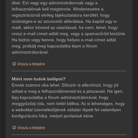
őket. Ezt vagy egy adminisztrátornak vagy a
felhasználónak kell megtennie. Mindenesetre a
regisztrációnál elvileg tájékoztatásra kerültél, hogy
szükséges-e az azonosító aktiválása. Ha kaptál egy e-
mailt, akkor kövesd az utasításait, ha nem, lehet, hogy
rossz e-mail címet adtál meg, vagy a spamszűrőd kiszűrte.
Ha biztos vagy benne, hogy helyes e-mail címet adtál
meg, próbálj meg kapcsolatba lépni a fórum
adminisztrátorával.
Vissza a tetejére
Miért nem tudok belépni?
Ennek számos oka lehet. Először is ellenőrizd, hogy jól
adtad-e meg a felhasználóneved és a jelszavad. Ha igen,
lépj kapcsolatba a fórum adminisztrátorával, hogy
meggyőződj róla, nem lettél kitiltva. Az is lehetséges, hogy
a weboldal üzemeltetőjének oldalán lépett fel valamilyen
konfigurációs hiba, melyet javítaniuk kéne.
Vissza a tetejére