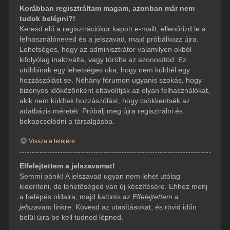
Korábban regisztráltam magam, azonban már nem
tudok belépni?!
Keresd elő a regisztrációkor kapott e-mailt, ellenőrizd le a
felhasználóneved és a jelszavad, majd próbálkozz újra.
Lehetséges, hogy az adminisztrátor valamilyen okból
kifolyólag inaktiválta, vagy törölte az azonosítód. Ez
utóbbinak egy lehetséges oka, hogy nem küldtél egy
hozzászólást se. Néhány fórumon ugyanis szokás, hogy
bizonyos időközönként eltávolítják az olyan felhasználókat,
akik nem küldtek hozzászólást, hogy csökkentsék az
adatbázis méretét. Próbálj meg újra regisztrálni és
bekapcsolódni a társalgásba.
Vissza a tetejére
Elfelejtettem a jelszavamat!
Semmi pánik! A jelszavad ugyan nem lehet utólag
kideríteni, de lehetőséged van új készítésére. Ehhez menj
a belépés oldalra, majd kattints az
Elfelejtettem a
jelszavam
linkre. Kövesd az utasításokat, és rövid időn
belül újra be kell tudnod lépned.