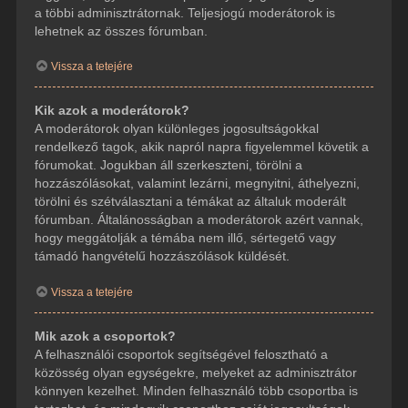
a többi adminisztrátornak. Teljesjogú moderátorok is
lehetnek az összes fórumban.
Vissza a tetejére
Kik azok a moderátorok?
A moderátorok olyan különleges jogosultságokkal
rendelkező tagok, akik napról napra figyelemmel követik a
fórumokat. Jogukban áll szerkeszteni, törölni a
hozzászólásokat, valamint lezárni, megnyitni, áthelyezni,
törölni és szétválasztani a témákat az általuk moderált
fórumban. Általánosságban a moderátorok azért vannak,
hogy meggátolják a témába nem illő, sértegető vagy
támadó hangvételű hozzászólások küldését.
Vissza a tetejére
Mik azok a csoportok?
A felhasználói csoportok segítségével felosztható a
közösség olyan egységekre, melyeket az adminisztrátor
könnyen kezelhet. Minden felhasználó több csoportba is