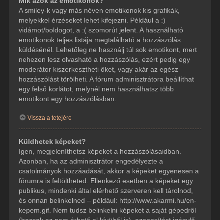
Mik azok az emotikonok?
A smiley-k vagy más néven emotikonok kis grafikák,
melyekkel érzéseket lehet kifejezni. Például a :)
vidámot/boldogot, a :( szomorút jelent. A használható
emotikonok teljes listája megtalálható a hozzászólás
küldésénél. Lehetőleg ne használj túl sok emotikont, mert
nehezen lesz olvasható a hozzászólás, ezért pedig egy
moderátor kiszerkesztheti őket, vagy akár az egész
hozzászólást törölheti. A fórum adminisztrátora beállíthat
egy felső korlátot, melynél nem használhatsz több
emotikont egy hozzászólásban.
Vissza a tetejére
Küldhetek képeket?
Igen, megjeleníthetsz képeket a hozzászólásaidban.
Azonban, ha az adminisztrátor engedélyezte a
csatolmányok hozzáadását, akkor a képeket egyenesen a
fórumra is feltöltheted. Ellenkező esetben a képeket egy
publikus, mindenki által elérhető szerveren kell tárolnod,
és onnan belinkelned – például: http://www.akarmi.hu/en-
kepem.gif. Nem tudsz belinkelni képeket a saját gépedről