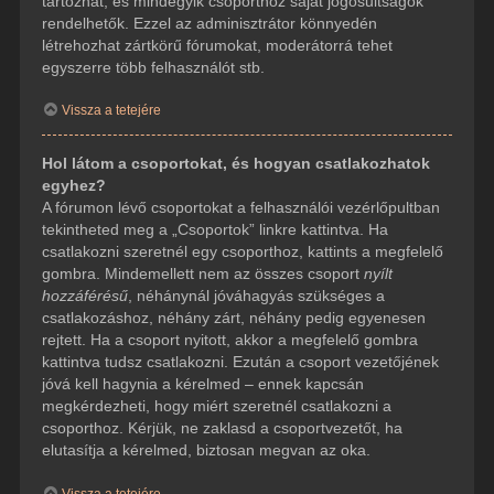
tartozhat, és mindegyik csoporthoz saját jogosultságok
rendelhetők. Ezzel az adminisztrátor könnyedén
létrehozhat zártkörű fórumokat, moderátorrá tehet
egyszerre több felhasználót stb.
Vissza a tetejére
Hol látom a csoportokat, és hogyan csatlakozhatok
egyhez?
A fórumon lévő csoportokat a felhasználói vezérlőpultban
tekintheted meg a „Csoportok” linkre kattintva. Ha
csatlakozni szeretnél egy csoporthoz, kattints a megfelelő
gombra. Mindemellett nem az összes csoport
nyílt
hozzáférésű
, néhánynál jóváhagyás szükséges a
csatlakozáshoz, néhány zárt, néhány pedig egyenesen
rejtett. Ha a csoport nyitott, akkor a megfelelő gombra
kattintva tudsz csatlakozni. Ezután a csoport vezetőjének
jóvá kell hagynia a kérelmed – ennek kapcsán
megkérdezheti, hogy miért szeretnél csatlakozni a
csoporthoz. Kérjük, ne zaklasd a csoportvezetőt, ha
elutasítja a kérelmed, biztosan megvan az oka.
Vissza a tetejére