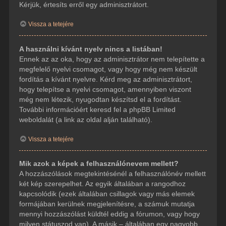
Kérjük, értesíts erről egy adminisztrátort.
Vissza a tetejére
A használni kívánt nyelv nincs a listában!
Ennek az az oka, hogy az adminisztrátor nem telepítette a
megfelelő nyelvi csomagot, vagy hogy még nem készült
fordítás a kívánt nyelvre. Kérd meg az adminisztrátort,
hogy telepítse a nyelvi csomagot, amennyiben viszont
még nem létezik, nyugodtan készítsd el a fordítást.
További információért keresd fel a phpBB Limited
weboldalát (a link az oldal alján található).
Vissza a tetejére
Mik azok a képek a felhasználónevem mellett?
A hozzászólások megtekintésénél a felhasználónév mellett
két kép szerepelhet. Az egyik általában a rangodhoz
kapcsolódik (ezek általában csillagok vagy más elemek
formájában kerülnek megjelenítésre, a számuk mutatja
mennyi hozzászólást küldtél eddig a fórumon, vagy hogy
milyen státuszod van). A másik – általában egy nagyobb