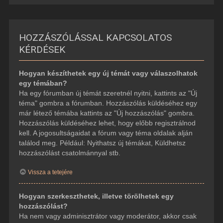
HOZZÁSZÓLÁSSAL KAPCSOLATOS
KÉRDÉSEK
Hogyan készíthetek egy új témát vagy válaszolhatok
egy témában?
Ha egy fórumban új témát szeretnél nyitni, kattints az "Új
téma" gombra a fórumban. Hozzászólás küldéséhez egy
már létező témába kattints az "Új hozzászólás" gombra.
Hozzászólás küldéséhez lehet, hogy előbb regisztrálnod
kell. A jogosultságaidat a fórum vagy téma oldalak alján
találod meg. Például: Nyithatsz új témákat, Küldhetsz
hozzászólást csatolmánnyal stb.
Vissza a tetejére
Hogyan szerkeszthetek, illetve törölhetek egy
hozzászólást?
Ha nem vagy adminisztrátor vagy moderátor, akkor csak