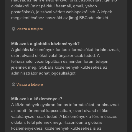
(hacsak az nem érhető el kívülről is), azonosítást igénylő
oldalakról (mint például freemail, gmail, yahoo
postafiókok), jelszóval védett weblapokról stb. A képek
megjelenítéséhez használd az [img] BBCode címkét.
Vissza a tetejére
Mik azok a globális közlemények?
A globális közlemények fontos információkat tartalmaznak,
ezért olvasd el őket valahányszor csak tudod. A
felhasználói vezérlőpultban és minden fórum tetején
jelennek meg. Globális közlemények küldéséhez az
adminisztrátor adhat jogosultságot.
Vissza a tetejére
Mik azok a közlemények?
A közlemények gyakran fontos információkat tartalmaznak
az adott fórummal kapcsolatban, ezért olvasd el őket
valahányszor csak tudod. A közlemények a fórum összes
oldalán, felül jelennek meg. Hasonlóan a globális
közleményekhez, közlemények küldéséhez is az