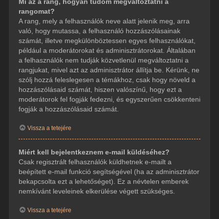
Mi az a rang, hogyan tudom megváltoztatni a
rangomat?
A rang, mely a felhasználók neve alatt jelenik meg, arra
való, hogy mutassa, a felhasználó hozzászólásainak
számát, illetve megkülönböztessen egyes felhasználókat,
például a moderátorokat és adminisztrátorokat. Általában
a felhasználók nem tudják közvetlenül megváltoztatni a
rangjukat, mivel azt az adminisztrátor állítja be. Kérünk, ne
szólj hozzá feleslegesen a témákhoz, csak hogy növeld a
hozzászólásaid számát, hiszen valószínű, hogy ezt a
moderátorok fel fogják fedezni, és egyszerűen csökkenteni
fogják a hozzászólásaid számát.
Vissza a tetejére
Miért kell bejelentkeznem e-mail küldéséhez?
Csak regisztrált felhasználók küldhetnek e-mailt a
beépített e-mail funkció segítségével (ha az adminisztrátor
bekapcsolta ezt a lehetőséget). Ez a névtelen emberek
nemkívánt leveleinek elkerülése végett szükséges.
Vissza a tetejére