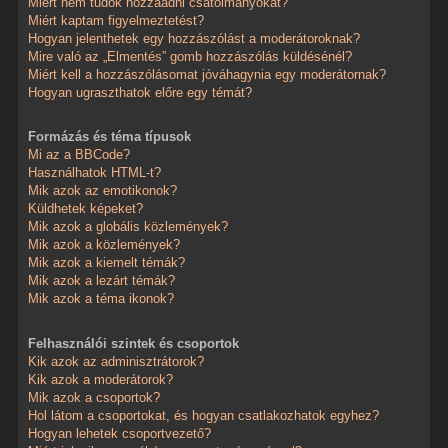
Miért nem tudok hozzáadni csatolmányokat?
Miért kaptam figyelmeztetést?
Hogyan jelenthetek egy hozzászólást a moderátoroknak?
Mire való az „Elmentés” gomb hozzászólás küldésénél?
Miért kell a hozzászólásomat jóváhagynia egy moderátornak?
Hogyan ugraszthatok előre egy témát?
Formázás és téma típusok
Mi az a BBCode?
Használhatok HTML-t?
Mik azok az emotikonok?
Küldhetek képeket?
Mik azok a globális közlemények?
Mik azok a közlemények?
Mik azok a kiemelt témák?
Mik azok a lezárt témák?
Mik azok a téma ikonok?
Felhasználói szintek és csoportok
Kik azok az adminisztrátorok?
Kik azok a moderátorok?
Mik azok a csoportok?
Hol látom a csoportokat, és hogyan csatlakozhatok egyhez?
Hogyan lehetek csoportvezető?