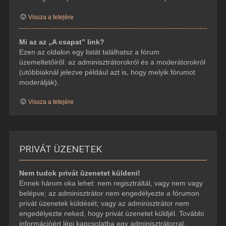
Vissza a tetejére
Mi az az „A csapat” link?
Ezen az oldalon egy listát találhatsz a fórum
üzemeltetőiről: az adminisztrátorokról és a moderátorokról
(utóbbiaknál jelezve például azt is, hogy melyik fórumot
moderálják).
Vissza a tetejére
PRIVÁT ÜZENETEK
Nem tudok privát üzenetet küldeni!
Ennek három oka lehet: nem regisztráltál, vagy nem vagy
belépve; az adminisztrátor nem engedélyezte a fórumon
privát üzenetek küldését; vagy az adminisztrátor nem
engedélyezte neked, hogy privát üzenetet küldjél. További
információért lépj kapcsolatba egy adminisztrátorral.