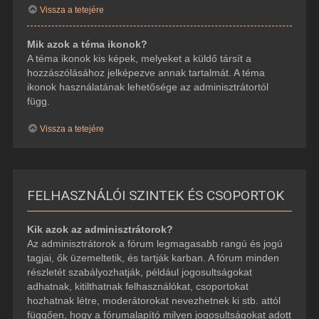
Vissza a tetejére
Mik azok a téma ikonok?
A téma ikonok kis képek, melyeket a küldő társít a
hozzászólásához jelképezve annak tartalmát. A téma
ikonok használatának lehetősége az adminisztrátortól
függ.
Vissza a tetejére
FELHASZNÁLÓI SZINTEK ÉS CSOPORTOK
Kik azok az adminisztrátorok?
Az adminisztrátorok a fórum legmagasabb rangú és jogú
tagjai, ők üzemeltetik, és tartják karban. A fórum minden
részletét szabályozhatják, például jogosultságokat
adhatnak, kitilthatnak felhasználókat, csoportokat
hozhatnak létre, moderátorokat nevezhetnek ki stb. attól
függően, hogy a fórumalapító milyen jogosultságokat adott