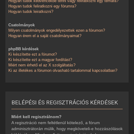
Hogyan tudok kedvencekbe tenni vagy feliratkozni egy témára?
Hogyan tudok feliratkozni egy fórumra?
Hogyan tudok leiratkozni?
Csatolmányok
Milyen csatolmányok engedélyezettek ezen a fórumon?
Hogyan érem el a saját csatolmányaimat?
phpBB kérdések
Ki készítette ezt a fórumot?
Ki készítette ezt a magyar fordítást?
Miért nem érhető el az X szolgáltatás?
Ki az illetékes a fórumon olvasható tartalommal kapcsolatban?
BELÉPÉSI ÉS REGISZTRÁCIÓS KÉRDÉSEK
Miért kell regisztrálnom?
A regisztráció nem feltétlenül kötelező, a fórum
adminisztrátorán múlik, hogy megköveteli-e hozzászólások