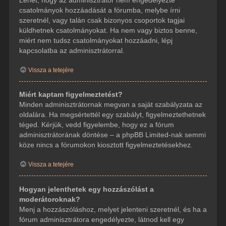
csatolmányok hozzáadását a fórumba, melybe írni
szeretnél, vagy talán csak bizonyos csoportok tagjai
küldhetnek csatolmányokat. Ha nem vagy biztos benne,
miért nem tudsz csatolmányokat hozzáadni, lépj
kapcsolatba az adminisztrátorral.
Vissza a tetejére
Miért kaptam figyelmeztetést?
Minden adminisztrátornak megvan a saját szabályzata az
oldalára. Ha megsértettél egy szabályt, figyelmeztethetnek
téged. Kérjük, vedd figyelembe, hogy ez a fórum
adminisztrátorának döntése – a phpBB Limited-nak semmi
köze nincs a fórumokon kiosztott figyelmeztetésekhez.
Vissza a tetejére
Hogyan jelenthetek egy hozzászólást a
moderátoroknak?
Menj a hozzászóláshoz, melyet jelenteni szeretnél, és ha a
fórum adminisztrátora engedélyezte, látnod kell egy