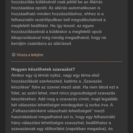
hozzászólás küldésénél csak jelöld be az
Aláírás
hozzáadása
opciót. Az aláírás automatikusan is
hozzáadható minden hozzászóláshoz, ehhez is a
felhasználói vezérlőpultban kell megváltoztatnod a
megfelelő beállítást. Ha így teszel, az egyes
hozzászólásoknál a küldéskor a megfelelő opció
kikapcsolásával még mindig megadhatod, hogy ne
kerüljön csatolásra az aláírásod.
Vissza a tetejére
Hogyan készíthetek szavazást?
Amikor egy új témát nyitsz, vagy egy téma első
hozzászólását szerkeszted, kattints a „Szavazás
készítése” fülre az üzenet mező alatt. Ha nem látod ezt a
fület, az azért lehet, mert nincs jogosultságod szavazás
készítéséhez. Add meg a szavazás címét, majd legalább
két választási lehetőséget mindegyiket új sorba írva. A
„Felhasználónként válaszható lehetőségek” mező
használatával megadhatod azt is, hogy egy felhasználó
hány választási lehetőségre szavazhat; beállíthatsz a
szavazásnak egy időkorlátot (napokban megadva); és