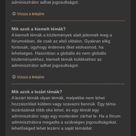
adminisztrátor adhat jogosultságot.
Vissza a tetejére
Mik azok a kiemelt témák?
A kiemelt témák a közlemények alatt jelennek meg a
fórumokban, de csak az első oldalon. Gyakran elég
fontosak, úgyhogy érdemes őket elolvasnod, ha
lehetséges. Hasonlóan a globális és nem globális
közleményekhez, kiemelt témák küldéséhez az
adminisztrátor adhat jogosultságot.
Vissza a tetejére
Mik azok a lezárt témák?
A lezárt témák olyan témák, melyekbe nem lehet
hozzászólást küldeni vagy szavazni bennük. Egy téma
lezárásának több oka lehet, és egy témát egy
adminisztrátor vagy egy moderátor zárhat le. Ha a fórum
adminisztrátora megadta a szükséges jogosultságokat,
lehetőséged lehet lezárni a saját témáidat.