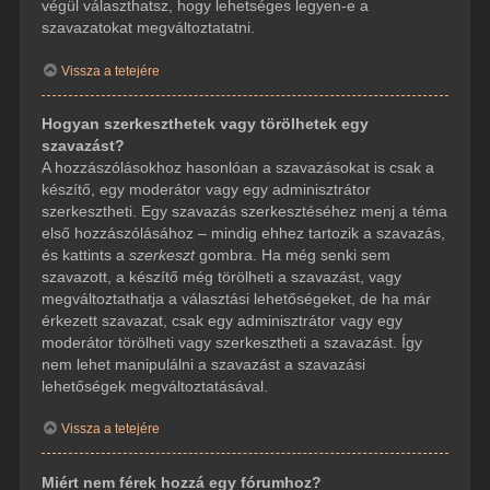
végül választhatsz, hogy lehetséges legyen-e a
szavazatokat megváltoztatatni.
Vissza a tetejére
Hogyan szerkeszthetek vagy törölhetek egy
szavazást?
A hozzászólásokhoz hasonlóan a szavazásokat is csak a
készítő, egy moderátor vagy egy adminisztrátor
szerkesztheti. Egy szavazás szerkesztéséhez menj a téma
első hozzászólásához – mindig ehhez tartozik a szavazás,
és kattints a
szerkeszt
gombra. Ha még senki sem
szavazott, a készítő még törölheti a szavazást, vagy
megváltoztathatja a választási lehetőségeket, de ha már
érkezett szavazat, csak egy adminisztrátor vagy egy
moderátor törölheti vagy szerkesztheti a szavazást. Így
nem lehet manipulálni a szavazást a szavazási
lehetőségek megváltoztatásával.
Vissza a tetejére
Miért nem férek hozzá egy fórumhoz?