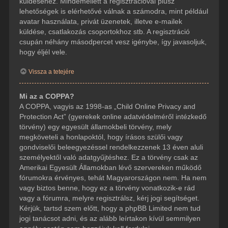
küldéséhez. Mindemellett a regisztrációval plusz
lehetőségek is elérhetővé válnak a számodra, mint például
avatar használata, privát üzenetek, illetve e-mailek
küldése, csatlakozás csoportokhoz stb. A regisztráció
csupán néhány másodpercet vesz igénybe, így javasoljuk,
hogy éljél vele.
Vissza a tetejére
Mi az a COPPA?
A COPPA, vagyis az 1998-as „Child Online Privacy and
Protection Act” (gyerekek online adatvédelméről intézkedő
törvény) egy egyesült államokbeli törvény, mely
megköveteli a honlapoktól, hogy írásos szülői vagy
gondviselői beleegyezéssel rendelkezzenek 13 éven aluli
személyektől való adatgyűjtéshez. Ez a törvény csak az
Amerikai Egyesült Államokban lévő szervereken működő
fórumokra érvényes, tehát Magyarországon nem. Ha nem
vagy biztos benne, hogy ez a törvény vonatkozik-e rád
vagy a fórumra, melyre regisztrálsz, kérj jogi segítséget.
Kérjük, tartsd szem előtt, hogy a phpBB Limited nem tud
jogi tanácsot adni, és az alább leírtakon kívül semmilyen