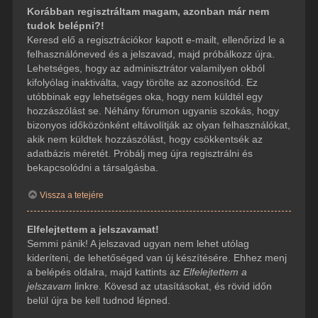
Korábban regisztráltam magam, azonban már nem
tudok belépni?!
Keresd elő a regisztrációkor kapott e-mailt, ellenőrizd le a
felhasználóneved és a jelszavad, majd próbálkozz újra.
Lehetséges, hogy az adminisztrátor valamilyen okból
kifolyólag inaktiválta, vagy törölte az azonosítód. Ez
utóbbinak egy lehetséges oka, hogy nem küldtél egy
hozzászólást se. Néhány fórumon ugyanis szokás, hogy
bizonyos időközönként eltávolítják az olyan felhasználókat,
akik nem küldtek hozzászólást, hogy csökkentsék az
adatbázis méretét. Próbálj meg újra regisztrálni és
bekapcsolódni a társalgásba.
Vissza a tetejére
Elfelejtettem a jelszavamat!
Semmi pánik! A jelszavad ugyan nem lehet utólag
kideríteni, de lehetőséged van új készítésére. Ehhez menj
a belépés oldalra, majd kattints az
Elfelejtettem a
jelszavam
linkre. Kövesd az utasításokat, és rövid időn
belül újra be kell tudnod lépned.