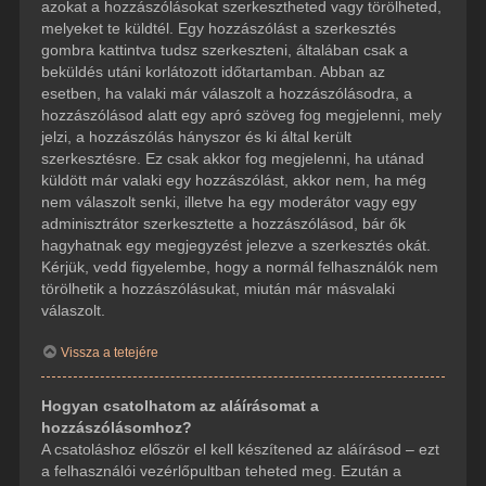
azokat a hozzászólásokat szerkesztheted vagy törölheted,
melyeket te küldtél. Egy hozzászólást a szerkesztés
gombra kattintva tudsz szerkeszteni, általában csak a
beküldés utáni korlátozott időtartamban. Abban az
esetben, ha valaki már válaszolt a hozzászólásodra, a
hozzászólásod alatt egy apró szöveg fog megjelenni, mely
jelzi, a hozzászólás hányszor és ki által került
szerkesztésre. Ez csak akkor fog megjelenni, ha utánad
küldött már valaki egy hozzászólást, akkor nem, ha még
nem válaszolt senki, illetve ha egy moderátor vagy egy
adminisztrátor szerkesztette a hozzászólásod, bár ők
hagyhatnak egy megjegyzést jelezve a szerkesztés okát.
Kérjük, vedd figyelembe, hogy a normál felhasználók nem
törölhetik a hozzászólásukat, miután már másvalaki
válaszolt.
Vissza a tetejére
Hogyan csatolhatom az aláírásomat a
hozzászólásomhoz?
A csatoláshoz először el kell készítened az aláírásod – ezt
a felhasználói vezérlőpultban teheted meg. Ezután a