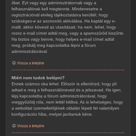
őket. Ezt vagy egy adminisztrátornak vagy a
felhasználónak kell megtennie. Mindenesetre a
regisztrációnál elvileg tájékoztatásra kerültél, hogy
szükséges-e az azonosító aktiválása. Ha kaptál egy e-
mailt, akkor kövesd az utasításait, ha nem, lehet, hogy
rossz e-mail címet adtál meg, vagy a spamszűrőd kiszűrte.
Ha biztos vagy benne, hogy helyes e-mail címet adtál
meg, próbálj meg kapcsolatba lépni a fórum
adminisztrátorával.
Vissza a tetejére
Miért nem tudok belépni?
Ennek számos oka lehet. Először is ellenőrizd, hogy jól
adtad-e meg a felhasználóneved és a jelszavad. Ha igen,
lépj kapcsolatba a fórum adminisztrátorával, hogy
meggyőződj róla, nem lettél kitiltva. Az is lehetséges, hogy
a weboldal üzemeltetőjének oldalán lépett fel valamilyen
konfigurációs hiba, melyet javítaniuk kéne.
Vissza a tetejére