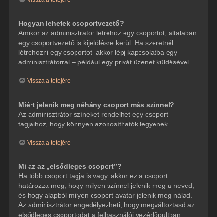
Hogyan lehetek csoportvezető?
Amikor az adminisztrátor létrehoz egy csoportot, általában
egy csoportvezető is kijelölésre kerül. Ha szeretnél
létrehozni egy csoportot, akkor lépj kapcsolatba egy
adminisztrátorral – például egy privát üzenet küldésével.
Vissza a tetejére
Miért jelenik meg néhány csoport más színnel?
Az adminisztrátor színeket rendelhet egy csoport
tagjaihoz, hogy könnyen azonosíthatók legyenek.
Vissza a tetejére
Mi az az „elsődleges csoport”?
Ha több csoport tagja is vagy, akkor ez a csoport
határozza meg, hogy milyen színnel jelenik meg a neved,
és hogy alapból milyen csoport avatar jelenik meg nálad.
Az adminisztrátor engedélyezheti, hogy megváltoztasd az
elsődleges csoportodat a felhasználói vezérlőpultban.