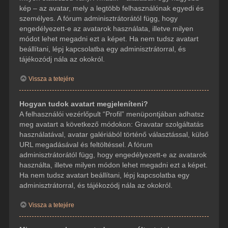
kép – az avatar, mely a legtöbb felhasználónak egyedi és
személyes. A fórum adminisztrátorától függ, hogy
engedélyezett-e az avatarok használata, illetve milyen
módot lehet megadni ezt a képet. Ha nem tudsz avatart
beállítani, lépj kapcsolatba egy adminisztrátorral, és
tájékozódj nála az okokról.
Vissza a tetejére
Hogyan tudok avatart megjeleníteni?
A felhasználói vezérlőpult “Profil” menüpontjában adhatsz
meg avatart a következő módokon: Gravatar szolgáltatás
használatával, avatar galériából történő választással, külső
URL megadásával és feltöltéssel. A fórum
adminisztrátorától függ, hogy engedélyezett-e az avatarok
használta, illetve milyen módon lehet megadni ezt a képet.
Ha nem tudsz avatart beállítani, lépj kapcsolatba egy
adminisztrátorral, és tájékozódj nála az okokról.
Vissza a tetejére