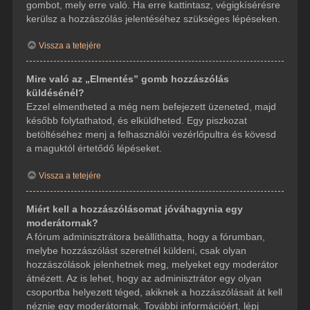
gombot, mely erre való. Ha erre kattintasz, végigkísérésre
kerülsz a hozzászólás jelentéséhez szükséges lépéseken.
Vissza a tetejére
Mire való az „Elmentés” gomb hozzászólás
küldésénél?
Ezzel elmentheted a még nem befejezett üzeneted, majd
később folytathatod, és elküldheted. Egy piszkozat
betöltéséhez menj a felhasználói vezérlőpultra és kövesd
a maguktól értetődő lépéseket.
Vissza a tetejére
Miért kell a hozzászólásomat jóváhagynia egy
moderátornak?
A fórum adminisztrátora beállíthatta, hogy a fórumban,
melybe hozzászólást szeretnél küldeni, csak olyan
hozzászólások jelenhetnek meg, melyeket egy moderátor
átnézett. Az is lehet, hogy az adminisztrátor egy olyan
csoportba helyezett téged, akiknek a hozzászólásait át kell
néznie egy moderátornak. További információért, lépj