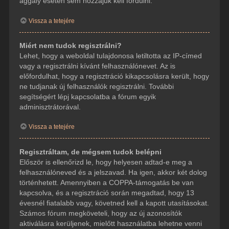
aggály esetén sem hozzájuk kell fordulni.
Vissza a tetejére
Miért nem tudok regisztrálni?
Lehet, hogy a weboldal tulajdonosa letiltotta az IP-címed
vagy a regisztrálni kívánt felhasználónevet. Az is
előfordulhat, hogy a regisztráció kikapcsolásra került, hogy
ne tudjanak új felhasználók regisztrálni. További
segítségért lépj kapcsolatba a fórum egyik
adminisztrátorával.
Vissza a tetejére
Regisztráltam, de mégsem tudok belépni
Először is ellenőrizd le, hogy helyesen adtad-e meg a
felhasználóneved és a jelszavad. Ha igen, akkor két dolog
történhetett. Amennyiben a COPPA-támogatás be van
kapcsolva, és a regisztráció során megadtad, hogy 13
évesnél fiatalabb vagy, követned kell a kapott utasításokat.
Számos fórum megköveteli, hogy az új azonosítók
aktiválásra kerüljenek, mielőtt használatba lehetne venni