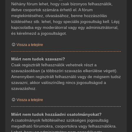
Néhány fórum lehet, hogy csak bizonyos felhasználók,
illetve csoportok számára érhető el. A fórum
megtekintéséhez, olvasásához, benne hozzászólás
küldéséhez stb. lehet, hogy speciális jogosultság kell. Lépj
kapcsolatba egy moderátorral vagy egy adminisztrátorral,
és kérelmezd a jogosultságot.
Vissza a tetejére
Miért nem tudok szavazni?
Csak regisztrált felhasználók vehetnek részt a
szavazásokban (a többszöri szavazás elkerülése végett).
Amennyiben regisztrált felhasználó vagy de mégsem tudsz
szavazni, akkor valószínűleg nincs jogosultságod a
szavazáshoz.
Vissza a tetejére
Miért nem tudok hozzáadni csatolmányokat?
A csatolmányok feltöltéséhez szükséges jogosultság
megadható fórumokra, csoportokra vagy felhasználókra.
Lehet, hogy az adminisztrátor nem engedélyezte