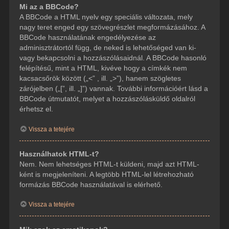
Mi az a BBCode?
A BBCode a HTML nyelv egy speciális változata, mely
nagy teret enged egy szövegrészlet megformázásához. A
BBCode használatának engedélyezése az
adminisztrátortól függ, de neked is lehetőséged van ki-
vagy bekapcsolni a hozzászólásaidnál. A BBCode hasonló
felépítésű, mint a HTML, kivéve hogy a címkék nem
kacsacsőrök között („<” , ill. „>”), hanem szögletes
zárójelben („[”, ill. „]”) vannak. További információért lásd a
BBCode útmutatót, melyet a hozzászólásküldő oldalról
érhetsz el.
Vissza a tetejére
Használhatok HTML-t?
Nem. Nem lehetséges HTML-t küldeni, majd azt HTML-
ként is megjeleníteni. A legtöbb HTML-lel létrehozható
formázás BBCode használatával is elérhető.
Vissza a tetejére