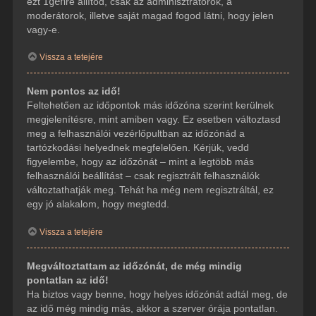
ezt
Igen
re állítod, csak az adminisztrátorok, a
moderátorok, illetve saját magad fogod látni, hogy jelen
vagy-e.
Vissza a tetejére
Nem pontos az idő!
Feltehetően az időpontok más időzóna szerint kerülnek
megjelenítésre, mint amiben vagy. Ez esetben változtasd
meg a felhasználói vezérlőpultban az időzónád a
tartózkodási helyednek megfelelően. Kérjük, vedd
figyelembe, hogy az időzónát – mint a legtöbb más
felhasználói beállítást – csak regisztrált felhasználók
változtathatják meg. Tehát ha még nem regisztráltál, ez
egy jó alakalom, hogy megtedd.
Vissza a tetejére
Megváltoztattam az időzónát, de még mindig
pontatlan az idő!
Ha biztos vagy benne, hogy helyes időzónát adtál meg, de
az idő még mindig más, akkor a szerver órája pontatlan.