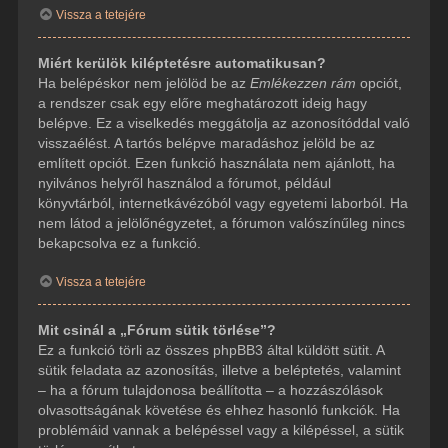
Vissza a tetejére
Miért kerülök kiléptetésre automatikusan?
Ha belépéskor nem jelölöd be az
Emlékezzen rám
opciót,
a rendszer csak egy előre meghatározott ideig hagy
belépve. Ez a viselkedés meggátolja az azonosítóddal való
visszaélést. A tartós belépve maradáshoz jelöld be az
említett opciót. Ezen funkció használata nem ajánlott, ha
nyilvános helyről használod a fórumot, például
könyvtárból, internetkávézóból vagy egyetemi laborból. Ha
nem látod a jelölőnégyzetet, a fórumon valószínűleg nincs
bekapcsolva ez a funkció.
Vissza a tetejére
Mit csinál a „Fórum sütik törlése”?
Ez a funkció törli az összes phpBB3 által küldött sütit. A
sütik feladata az azonosítás, illetve a beléptetés, valamint
– ha a fórum tulajdonosa beállította – a hozzászólások
olvasottságának követése és ehhez hasonló funkciók. Ha
problémáid vannak a belépéssel vagy a kilépéssel, a sütik