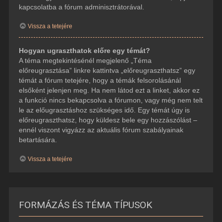
kapcsolatba a fórum adminisztrátorával.
Vissza a tetejére
Hogyan ugraszthatok előre egy témát?
A téma megtekintésénél megjelenő „Téma
előreugrasztása” linkre kattintva „előreugraszthatsz” egy
témát a fórum tetejére, hogy a témák felsorolásánál
elsőként jelenjen meg. Ha nem látod ezt a linket, akkor ez
a funkció nincs bekapcsolva a fórumon, vagy még nem telt
le az előugrasztáshoz szükséges idő. Egy témát úgy is
előreugraszthatsz, hogy küldesz bele egy hozzászólást –
ennél viszont vigyázz az aktuális fórum szabályainak
betartására.
Vissza a tetejére
FORMÁZÁS ÉS TÉMA TÍPUSOK