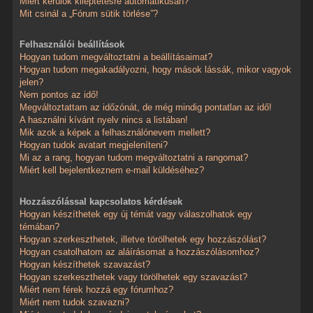
Miért kerülök kiléptetésre automatikusan?
Mit csinál a „Fórum sütik törlése”?
Felhasználói beállítások
Hogyan tudom megváltoztatni a beállításaimat?
Hogyan tudom megakadályozni, hogy mások lássák, mikor vagyok
jelen?
Nem pontos az idő!
Megváltoztattam az időzónát, de még mindig pontatlan az idő!
A használni kívánt nyelv nincs a listában!
Mik azok a képek a felhasználónevem mellett?
Hogyan tudok avatart megjeleníteni?
Mi az a rang, hogyan tudom megváltoztatni a rangomat?
Miért kell bejelentkeznem e-mail küldéséhez?
Hozzászólással kapcsolatos kérdések
Hogyan készíthetek egy új témát vagy válaszolhatok egy
témában?
Hogyan szerkeszthetek, illetve törölhetek egy hozzászólást?
Hogyan csatolhatom az aláírásomat a hozzászólásomhoz?
Hogyan készíthetek szavazást?
Hogyan szerkeszthetek vagy törölhetek egy szavazást?
Miért nem férek hozzá egy fórumhoz?
Miért nem tudok szavazni?