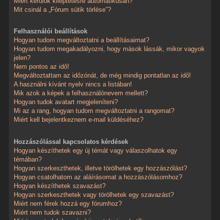
Miért kerülök kiléptetésre automatikusan?
Mit csinál a „Fórum sütik törlése”?
Felhasználói beállítások
Hogyan tudom megváltoztatni a beállításaimat?
Hogyan tudom megakadályozni, hogy mások lássák, mikor vagyok
jelen?
Nem pontos az idő!
Megváltoztattam az időzónát, de még mindig pontatlan az idő!
A használni kívánt nyelv nincs a listában!
Mik azok a képek a felhasználónevem mellett?
Hogyan tudok avatart megjeleníteni?
Mi az a rang, hogyan tudom megváltoztatni a rangomat?
Miért kell bejelentkeznem e-mail küldéséhez?
Hozzászólással kapcsolatos kérdések
Hogyan készíthetek egy új témát vagy válaszolhatok egy
témában?
Hogyan szerkeszthetek, illetve törölhetek egy hozzászólást?
Hogyan csatolhatom az aláírásomat a hozzászólásomhoz?
Hogyan készíthetek szavazást?
Hogyan szerkeszthetek vagy törölhetek egy szavazást?
Miért nem férek hozzá egy fórumhoz?
Miért nem tudok szavazni?