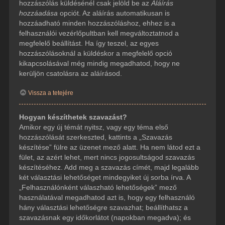
hozzászólás küldésénél csak jelöld be az
Aláírás
hozzáadása
opciót. Az aláírás automatikusan is
hozzáadható minden hozzászóláshoz, ehhez is a
felhasználói vezérlőpultban kell megváltoztatnod a
megfelelő beállítást. Ha így teszel, az egyes
hozzászólásoknál a küldéskor a megfelelő opció
kikapcsolásával még mindig megadhatod, hogy ne
kerüljön csatolásra az aláírásod.
Vissza a tetejére
Hogyan készíthetek szavazást?
Amikor egy új témát nyitsz, vagy egy téma első
hozzászólását szerkeszted, kattints a „Szavazás
készítése” fülre az üzenet mező alatt. Ha nem látod ezt a
fület, az azért lehet, mert nincs jogosultságod szavazás
készítéséhez. Add meg a szavazás címét, majd legalább
két választási lehetőséget mindegyiket új sorba írva. A
„Felhasználónként válaszható lehetőségek” mező
használatával megadhatod azt is, hogy egy felhasználó
hány választási lehetőségre szavazhat; beállíthatsz a
szavazásnak egy időkorlátot (napokban megadva); és