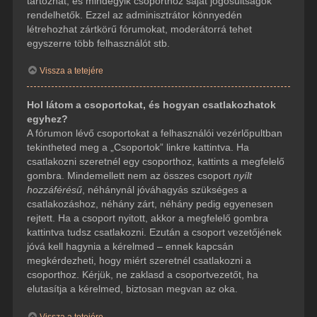
tartozhat, és mindegyik csoporthoz saját jogosultságok
rendelhetők. Ezzel az adminisztrátor könnyedén
létrehozhat zártkörű fórumokat, moderátorrá tehet
egyszerre több felhasználót stb.
Vissza a tetejére
Hol látom a csoportokat, és hogyan csatlakozhatok
egyhez?
A fórumon lévő csoportokat a felhasználói vezérlőpultban
tekintheted meg a „Csoportok” linkre kattintva. Ha
csatlakozni szeretnél egy csoporthoz, kattints a megfelelő
gombra. Mindemellett nem az összes csoport
nyílt
hozzáférésű
, néhánynál jóváhagyás szükséges a
csatlakozáshoz, néhány zárt, néhány pedig egyenesen
rejtett. Ha a csoport nyitott, akkor a megfelelő gombra
kattintva tudsz csatlakozni. Ezután a csoport vezetőjének
jóvá kell hagynia a kérelmed – ennek kapcsán
megkérdezheti, hogy miért szeretnél csatlakozni a
csoporthoz. Kérjük, ne zaklasd a csoportvezetőt, ha
elutasítja a kérelmed, biztosan megvan az oka.
Vissza a tetejére