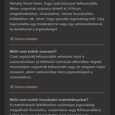
Néhány fórum lehet, hogy csak bizonyos felhasználók,
illetve csoportok számára érhető el. A fórum
megtekintéséhez, olvasásához, benne hozzászólás
küldéséhez stb. lehet, hogy speciális jogosultság kell. Lépj
kapcsolatba egy moderátorral vagy egy adminisztrátorral,
és kérelmezd a jogosultságot.
Vissza a tetejére
Miért nem tudok szavazni?
Csak regisztrált felhasználók vehetnek részt a
szavazásokban (a többszöri szavazás elkerülése végett).
Amennyiben regisztrált felhasználó vagy de mégsem tudsz
szavazni, akkor valószínűleg nincs jogosultságod a
szavazáshoz.
Vissza a tetejére
Miért nem tudok hozzáadni csatolmányokat?
A csatolmányok feltöltéséhez szükséges jogosultság
megadható fórumokra, csoportokra vagy felhasználókra.
Lehet, hogy az adminisztrátor nem engedélyezte