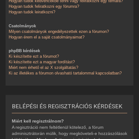
Hogyan tudok kedvencekbe tenni vagy feliratkozni egy témára?
Hogyan tudok feliratkozni egy fórumra?
Hogyan tudok leiratkozni?
Csatolmányok
Milyen csatolmányok engedélyezettek ezen a fórumon?
Hogyan érem el a saját csatolmányaimat?
phpBB kérdések
Ki készítette ezt a fórumot?
Ki készítette ezt a magyar fordítást?
Miért nem érhető el az X szolgáltatás?
Ki az illetékes a fórumon olvasható tartalommal kapcsolatban?
BELÉPÉSI ÉS REGISZTRÁCIÓS KÉRDÉSEK
Miért kell regisztrálnom?
A regisztráció nem feltétlenül kötelező, a fórum
adminisztrátorán múlik, hogy megköveteli-e hozzászólások