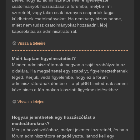
csatolmányok hozzáadását a fórumba, melybe írni
szeretnél, vagy talán csak bizonyos csoportok tagjai
küldhetnek csatolmányokat. Ha nem vagy biztos benne,
miért nem tudsz csatolmányokat hozzáadni, lépj
kapcsolatba az adminisztrátorral.
Vissza a tetejére
Miért kaptam figyelmeztetést?
Minden adminisztrátornak megvan a saját szabályzata az
oldalára. Ha megsértettél egy szabályt, figyelmeztethetnek
téged. Kérjük, vedd figyelembe, hogy ez a fórum
adminisztrátorának döntése – a phpBB Limited-nak semmi
köze nincs a fórumokon kiosztott figyelmeztetésekhez.
Vissza a tetejére
Hogyan jelenthetek egy hozzászólást a
moderátoroknak?
Menj a hozzászóláshoz, melyet jelenteni szeretnél, és ha a
fórum adminisztrátora engedélyezte, látnod kell egy