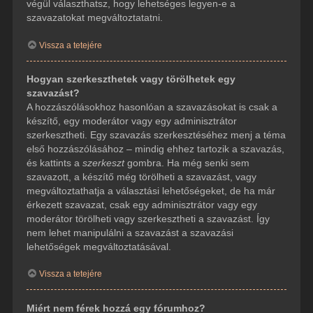
végül választhatsz, hogy lehetséges legyen-e a
szavazatokat megváltoztatatni.
Vissza a tetejére
Hogyan szerkeszthetek vagy törölhetek egy
szavazást?
A hozzászólásokhoz hasonlóan a szavazásokat is csak a
készítő, egy moderátor vagy egy adminisztrátor
szerkesztheti. Egy szavazás szerkesztéséhez menj a téma
első hozzászólásához – mindig ehhez tartozik a szavazás,
és kattints a
szerkeszt
gombra. Ha még senki sem
szavazott, a készítő még törölheti a szavazást, vagy
megváltoztathatja a választási lehetőségeket, de ha már
érkezett szavazat, csak egy adminisztrátor vagy egy
moderátor törölheti vagy szerkesztheti a szavazást. Így
nem lehet manipulálni a szavazást a szavazási
lehetőségek megváltoztatásával.
Vissza a tetejére
Miért nem férek hozzá egy fórumhoz?