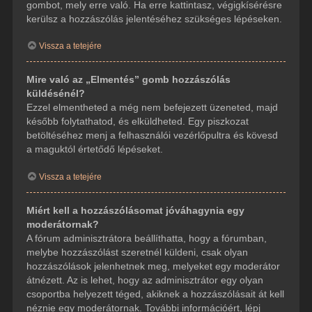
gombot, mely erre való. Ha erre kattintasz, végigkísérésre
kerülsz a hozzászólás jelentéséhez szükséges lépéseken.
Vissza a tetejére
Mire való az „Elmentés” gomb hozzászólás
küldésénél?
Ezzel elmentheted a még nem befejezett üzeneted, majd
később folytathatod, és elküldheted. Egy piszkozat
betöltéséhez menj a felhasználói vezérlőpultra és kövesd
a maguktól értetődő lépéseket.
Vissza a tetejére
Miért kell a hozzászólásomat jóváhagynia egy
moderátornak?
A fórum adminisztrátora beállíthatta, hogy a fórumban,
melybe hozzászólást szeretnél küldeni, csak olyan
hozzászólások jelenhetnek meg, melyeket egy moderátor
átnézett. Az is lehet, hogy az adminisztrátor egy olyan
csoportba helyezett téged, akiknek a hozzászólásait át kell
néznie egy moderátornak. További információért, lépj