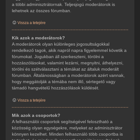
a többi adminisztrátornak. Teljesjogú moderátorok is
lehetnek az összes fórumban.
Vissza a tetejére
Kik azok a moderátorok?
A moderátorok olyan különleges jogosultságokkal
rendelkező tagok, akik napról napra figyelemmel követik a
fórumokat. Jogukban áll szerkeszteni, törölni a
hozzászólásokat, valamint lezárni, megnyitni, áthelyezni,
törölni és szétválasztani a témákat az általuk moderált
fórumban. Általánosságban a moderátorok azért vannak,
hogy meggátolják a témába nem illő, sértegető vagy
támadó hangvételű hozzászólások küldését.
Vissza a tetejére
Mik azok a csoportok?
A felhasználói csoportok segítségével felosztható a
közösség olyan egységekre, melyeket az adminisztrátor
könnyen kezelhet. Minden felhasználó több csoportba is