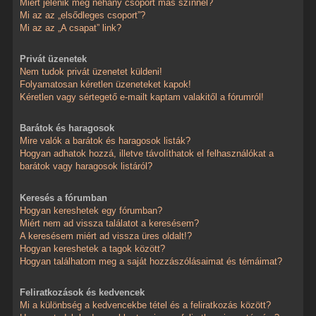
Miért jelenik meg néhány csoport más színnel?
Mi az az „elsődleges csoport”?
Mi az az „A csapat” link?
Privát üzenetek
Nem tudok privát üzenetet küldeni!
Folyamatosan kéretlen üzeneteket kapok!
Kéretlen vagy sértegető e-mailt kaptam valakitől a fórumról!
Barátok és haragosok
Mire valók a barátok és haragosok listák?
Hogyan adhatok hozzá, illetve távolíthatok el felhasználókat a
barátok vagy haragosok listáról?
Keresés a fórumban
Hogyan kereshetek egy fórumban?
Miért nem ad vissza találatot a keresésem?
A keresésem miért ad vissza üres oldalt!?
Hogyan kereshetek a tagok között?
Hogyan találhatom meg a saját hozzászólásaimat és témáimat?
Feliratkozások és kedvencek
Mi a különbség a kedvencekbe tétel és a feliratkozás között?