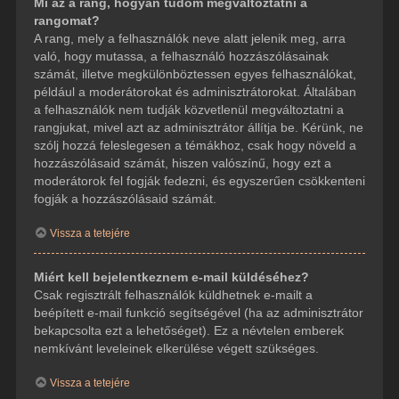
Mi az a rang, hogyan tudom megváltoztatni a
rangomat?
A rang, mely a felhasználók neve alatt jelenik meg, arra
való, hogy mutassa, a felhasználó hozzászólásainak
számát, illetve megkülönböztessen egyes felhasználókat,
például a moderátorokat és adminisztrátorokat. Általában
a felhasználók nem tudják közvetlenül megváltoztatni a
rangjukat, mivel azt az adminisztrátor állítja be. Kérünk, ne
szólj hozzá feleslegesen a témákhoz, csak hogy növeld a
hozzászólásaid számát, hiszen valószínű, hogy ezt a
moderátorok fel fogják fedezni, és egyszerűen csökkenteni
fogják a hozzászólásaid számát.
Vissza a tetejére
Miért kell bejelentkeznem e-mail küldéséhez?
Csak regisztrált felhasználók küldhetnek e-mailt a
beépített e-mail funkció segítségével (ha az adminisztrátor
bekapcsolta ezt a lehetőséget). Ez a névtelen emberek
nemkívánt leveleinek elkerülése végett szükséges.
Vissza a tetejére