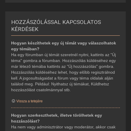
HOZZÁSZÓLÁSSAL KAPCSOLATOS
KÉRDÉSEK
Hogyan készíthetek egy új témát vagy válaszolhatok
egy témában?
Ha egy fórumban új témát szeretnél nyitni, kattints az "Új
téma" gombra a fórumban. Hozzászólás küldéséhez egy
már létező témába kattints az "Új hozzászólás" gombra.
Hozzászólás küldéséhez lehet, hogy előbb regisztrálnod
kell. A jogosultságaidat a fórum vagy téma oldalak alján
találod meg. Például: Nyithatsz új témákat, Küldhetsz
hozzászólást csatolmánnyal stb.
Vissza a tetejére
Hogyan szerkeszthetek, illetve törölhetek egy
hozzászólást?
Ha nem vagy adminisztrátor vagy moderátor, akkor csak