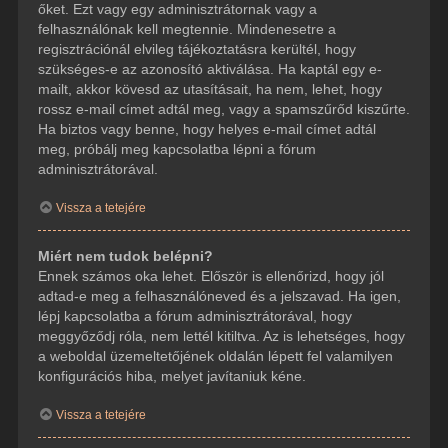
őket. Ezt vagy egy adminisztrátornak vagy a
felhasználónak kell megtennie. Mindenesetre a
regisztrációnál elvileg tájékoztatásra kerültél, hogy
szükséges-e az azonosító aktiválása. Ha kaptál egy e-
mailt, akkor kövesd az utasításait, ha nem, lehet, hogy
rossz e-mail címet adtál meg, vagy a spamszűrőd kiszűrte.
Ha biztos vagy benne, hogy helyes e-mail címet adtál
meg, próbálj meg kapcsolatba lépni a fórum
adminisztrátorával.
Vissza a tetejére
Miért nem tudok belépni?
Ennek számos oka lehet. Először is ellenőrizd, hogy jól
adtad-e meg a felhasználóneved és a jelszavad. Ha igen,
lépj kapcsolatba a fórum adminisztrátorával, hogy
meggyőződj róla, nem lettél kitiltva. Az is lehetséges, hogy
a weboldal üzemeltetőjének oldalán lépett fel valamilyen
konfigurációs hiba, melyet javítaniuk kéne.
Vissza a tetejére