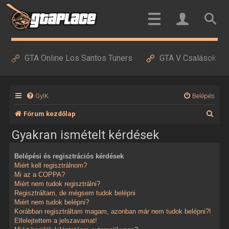
GTA Online Los Santos Tuners
GTA V Csalások
GyIK
Belépés
K
Fórum kezdőlap
e
Gyakran ismételt kérdések
r
Belépési és regisztrációs kérdések
e
Miért kell regisztrálnom?
s
Mi az a COPPA?
Miért nem tudok regisztrálni?
é
Regisztráltam, de mégsem tudok belépni
Miért nem tudok belépni?
s
Korábban regisztráltam magam, azonban már nem tudok belépni?!
Elfelejtettem a jelszavamat!