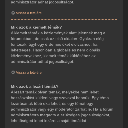
adminisztrátor adhat jogosultságot.
Vissza a tetejére
Mik azok a kiemelt témák?
A kiemelt témák a közlemények alatt jelennek meg a
fórumokban, de csak az első oldalon. Gyakran elég
fontosak, úgyhogy érdemes őket elolvasnod, ha
lehetséges. Hasonlóan a globális és nem globális
közleményekhez, kiemelt témák küldéséhez az
adminisztrátor adhat jogosultságot.
Vissza a tetejére
Mik azok a lezárt témák?
A lezárt témák olyan témák, melyekbe nem lehet
hozzászólást küldeni vagy szavazni bennük. Egy téma
lezárásának több oka lehet, és egy témát egy
adminisztrátor vagy egy moderátor zárhat le. Ha a fórum
adminisztrátora megadta a szükséges jogosultságokat,
lehetőséged lehet lezárni a saját témáidat.