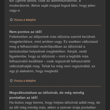
ezt
Igen
re állítod, csak az adminisztrátorok, a
moderátorok, illetve saját magad fogod látni, hogy jelen
vagy-e.
Vissza a tetejére
Nem pontos az idő!
Feltehetően az időpontok más időzóna szerint kerülnek
megjelenítésre, mint amiben vagy. Ez esetben változtasd
meg a felhasználói vezérlőpultban az időzónád a
tartózkodási helyednek megfelelően. Kérjük, vedd
figyelembe, hogy az időzónát – mint a legtöbb más
felhasználói beállítást – csak regisztrált felhasználók
változtathatják meg. Tehát ha még nem regisztráltál, ez
egy jó alakalom, hogy megtedd.
Vissza a tetejére
Megváltoztattam az időzónát, de még mindig
pontatlan az idő!
Ha biztos vagy benne, hogy helyes időzónát adtál meg, de
az idő még mindig más, akkor a szerver órája pontatlan.