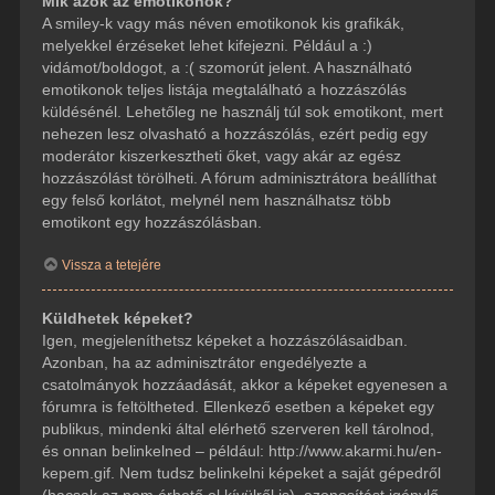
Mik azok az emotikonok?
A smiley-k vagy más néven emotikonok kis grafikák,
melyekkel érzéseket lehet kifejezni. Például a :)
vidámot/boldogot, a :( szomorút jelent. A használható
emotikonok teljes listája megtalálható a hozzászólás
küldésénél. Lehetőleg ne használj túl sok emotikont, mert
nehezen lesz olvasható a hozzászólás, ezért pedig egy
moderátor kiszerkesztheti őket, vagy akár az egész
hozzászólást törölheti. A fórum adminisztrátora beállíthat
egy felső korlátot, melynél nem használhatsz több
emotikont egy hozzászólásban.
Vissza a tetejére
Küldhetek képeket?
Igen, megjeleníthetsz képeket a hozzászólásaidban.
Azonban, ha az adminisztrátor engedélyezte a
csatolmányok hozzáadását, akkor a képeket egyenesen a
fórumra is feltöltheted. Ellenkező esetben a képeket egy
publikus, mindenki által elérhető szerveren kell tárolnod,
és onnan belinkelned – például: http://www.akarmi.hu/en-
kepem.gif. Nem tudsz belinkelni képeket a saját gépedről