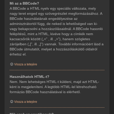
Mi az a BBCode?
A BBCode a HTML nyelv egy speciális változata, mely
nagy teret enged egy szövegrészlet megformázásához. A
BBCode használatának engedélyezése az
adminisztrátortól függ, de neked is lehetőséged van ki-
vagy bekapcsolni a hozzászólásaidnál. A BBCode hasonló
felépítésű, mint a HTML, kivéve hogy a címkék nem
kacsacsőrök között („<” , ill. „>”), hanem szögletes
zárójelben („[”, ill. „]”) vannak. További információért lásd a
BBCode útmutatót, melyet a hozzászólásküldő oldalról
érhetsz el.
Vissza a tetejére
Használhatok HTML-t?
Nem. Nem lehetséges HTML-t küldeni, majd azt HTML-
ként is megjeleníteni. A legtöbb HTML-lel létrehozható
formázás BBCode használatával is elérhető.
Vissza a tetejére