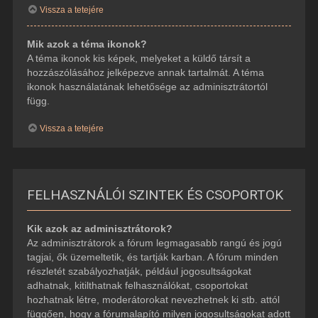
Vissza a tetejére
Mik azok a téma ikonok?
A téma ikonok kis képek, melyeket a küldő társít a
hozzászólásához jelképezve annak tartalmát. A téma
ikonok használatának lehetősége az adminisztrátortól
függ.
Vissza a tetejére
FELHASZNÁLÓI SZINTEK ÉS CSOPORTOK
Kik azok az adminisztrátorok?
Az adminisztrátorok a fórum legmagasabb rangú és jogú
tagjai, ők üzemeltetik, és tartják karban. A fórum minden
részletét szabályozhatják, például jogosultságokat
adhatnak, kitilthatnak felhasználókat, csoportokat
hozhatnak létre, moderátorokat nevezhetnek ki stb. attól
függően, hogy a fórumalapító milyen jogosultságokat adott