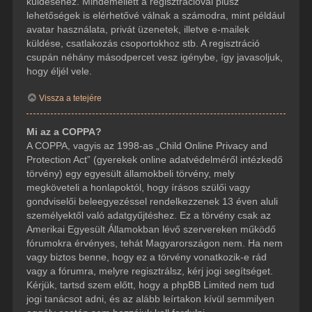
küldéséhez. Mindemellett a regisztrációval plusz
lehetőségek is elérhetővé válnak a számodra, mint például
avatar használata, privát üzenetek, illetve e-mailek
küldése, csatlakozás csoportokhoz stb. A regisztráció
csupán néhány másodpercet vesz igénybe, így javasoljuk,
hogy éljél vele.
Vissza a tetejére
Mi az a COPPA?
A COPPA, vagyis az 1998-as „Child Online Privacy and
Protection Act” (gyerekek online adatvédelméről intézkedő
törvény) egy egyesült államokbeli törvény, mely
megköveteli a honlapoktól, hogy írásos szülői vagy
gondviselői beleegyezéssel rendelkezzenek 13 éven aluli
személyektől való adatgyűjtéshez. Ez a törvény csak az
Amerikai Egyesült Államokban lévő szervereken működő
fórumokra érvényes, tehát Magyarországon nem. Ha nem
vagy biztos benne, hogy ez a törvény vonatkozik-e rád
vagy a fórumra, melyre regisztrálsz, kérj jogi segítséget.
Kérjük, tartsd szem előtt, hogy a phpBB Limited nem tud
jogi tanácsot adni, és az alább leírtakon kívül semmilyen