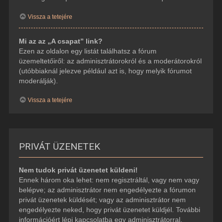
Vissza a tetejére
Mi az az „A csapat” link?
Ezen az oldalon egy listát találhatsz a fórum
üzemeltetőiről: az adminisztrátorokról és a moderátorokról
(utóbbiaknál jelezve például azt is, hogy melyik fórumot
moderálják).
Vissza a tetejére
PRIVÁT ÜZENETEK
Nem tudok privát üzenetet küldeni!
Ennek három oka lehet: nem regisztráltál, vagy nem vagy
belépve; az adminisztrátor nem engedélyezte a fórumon
privát üzenetek küldését; vagy az adminisztrátor nem
engedélyezte neked, hogy privát üzenetet küldjél. További
információért lépj kapcsolatba egy adminisztrátorral.