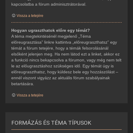
kapcsolatba a fórum adminisztrátorával.
Vissza a tetejére
Hogyan ugraszthatok előre egy témát?
A téma megtekintésénél megjelenő „Téma
előreugrasztása” linkre kattintva „előreugraszthatsz” egy
témát a fórum tetejére, hogy a témák felsorolásánál
elsőként jelenjen meg. Ha nem látod ezt a linket, akkor ez
a funkció nincs bekapcsolva a fórumon, vagy még nem telt
le az előugrasztáshoz szükséges idő. Egy témát úgy is
előreugraszthatsz, hogy küldesz bele egy hozzászólást –
ennél viszont vigyázz az aktuális fórum szabályainak
betartására.
Vissza a tetejére
FORMÁZÁS ÉS TÉMA TÍPUSOK