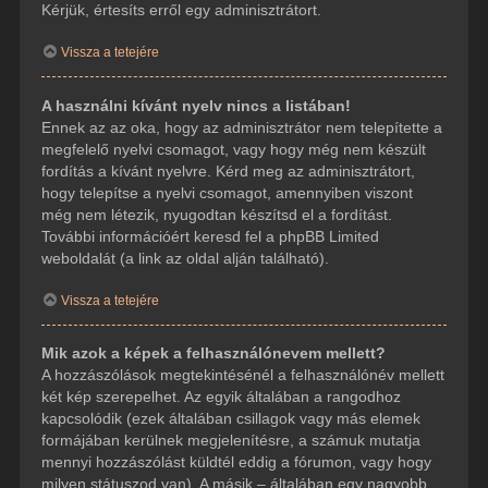
Kérjük, értesíts erről egy adminisztrátort.
Vissza a tetejére
A használni kívánt nyelv nincs a listában!
Ennek az az oka, hogy az adminisztrátor nem telepítette a
megfelelő nyelvi csomagot, vagy hogy még nem készült
fordítás a kívánt nyelvre. Kérd meg az adminisztrátort,
hogy telepítse a nyelvi csomagot, amennyiben viszont
még nem létezik, nyugodtan készítsd el a fordítást.
További információért keresd fel a phpBB Limited
weboldalát (a link az oldal alján található).
Vissza a tetejére
Mik azok a képek a felhasználónevem mellett?
A hozzászólások megtekintésénél a felhasználónév mellett
két kép szerepelhet. Az egyik általában a rangodhoz
kapcsolódik (ezek általában csillagok vagy más elemek
formájában kerülnek megjelenítésre, a számuk mutatja
mennyi hozzászólást küldtél eddig a fórumon, vagy hogy
milyen státuszod van). A másik – általában egy nagyobb