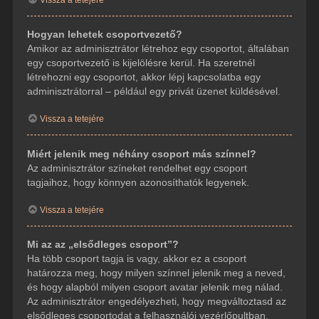
Hogyan lehetek csoportvezető?
Amikor az adminisztrátor létrehoz egy csoportot, általában
egy csoportvezető is kijelölésre kerül. Ha szeretnél
létrehozni egy csoportot, akkor lépj kapcsolatba egy
adminisztrátorral – például egy privát üzenet küldésével.
Vissza a tetejére
Miért jelenik meg néhány csoport más színnel?
Az adminisztrátor színeket rendelhet egy csoport
tagjaihoz, hogy könnyen azonosíthatók legyenek.
Vissza a tetejére
Mi az az „elsődleges csoport”?
Ha több csoport tagja is vagy, akkor ez a csoport
határozza meg, hogy milyen színnel jelenik meg a neved,
és hogy alapból milyen csoport avatar jelenik meg nálad.
Az adminisztrátor engedélyezheti, hogy megváltoztasd az
elsődleges csoportodat a felhasználói vezérlőpultban.