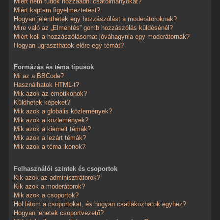
Miért nem tudok hozzáadni csatolmányokat?
Miért kaptam figyelmeztetést?
Hogyan jelenthetek egy hozzászólást a moderátoroknak?
Mire való az „Elmentés” gomb hozzászólás küldésénél?
Miért kell a hozzászólásomat jóváhagynia egy moderátornak?
Hogyan ugraszthatok előre egy témát?
Formázás és téma típusok
Mi az a BBCode?
Használhatok HTML-t?
Mik azok az emotikonok?
Küldhetek képeket?
Mik azok a globális közlemények?
Mik azok a közlemények?
Mik azok a kiemelt témák?
Mik azok a lezárt témák?
Mik azok a téma ikonok?
Felhasználói szintek és csoportok
Kik azok az adminisztrátorok?
Kik azok a moderátorok?
Mik azok a csoportok?
Hol látom a csoportokat, és hogyan csatlakozhatok egyhez?
Hogyan lehetek csoportvezető?