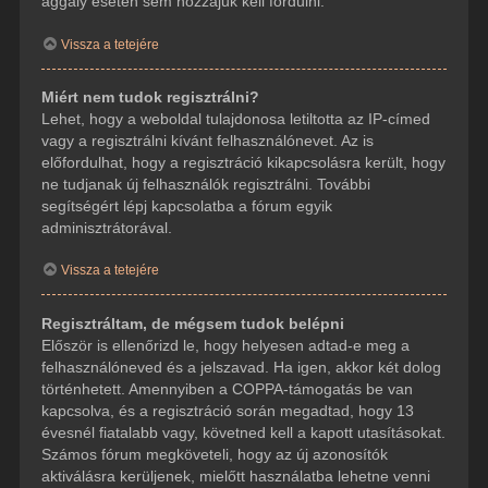
aggály esetén sem hozzájuk kell fordulni.
Vissza a tetejére
Miért nem tudok regisztrálni?
Lehet, hogy a weboldal tulajdonosa letiltotta az IP-címed
vagy a regisztrálni kívánt felhasználónevet. Az is
előfordulhat, hogy a regisztráció kikapcsolásra került, hogy
ne tudjanak új felhasználók regisztrálni. További
segítségért lépj kapcsolatba a fórum egyik
adminisztrátorával.
Vissza a tetejére
Regisztráltam, de mégsem tudok belépni
Először is ellenőrizd le, hogy helyesen adtad-e meg a
felhasználóneved és a jelszavad. Ha igen, akkor két dolog
történhetett. Amennyiben a COPPA-támogatás be van
kapcsolva, és a regisztráció során megadtad, hogy 13
évesnél fiatalabb vagy, követned kell a kapott utasításokat.
Számos fórum megköveteli, hogy az új azonosítók
aktiválásra kerüljenek, mielőtt használatba lehetne venni