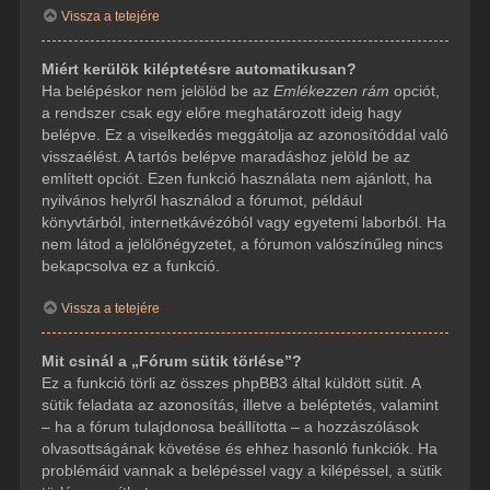
Vissza a tetejére
Miért kerülök kiléptetésre automatikusan?
Ha belépéskor nem jelölöd be az
Emlékezzen rám
opciót,
a rendszer csak egy előre meghatározott ideig hagy
belépve. Ez a viselkedés meggátolja az azonosítóddal való
visszaélést. A tartós belépve maradáshoz jelöld be az
említett opciót. Ezen funkció használata nem ajánlott, ha
nyilvános helyről használod a fórumot, például
könyvtárból, internetkávézóból vagy egyetemi laborból. Ha
nem látod a jelölőnégyzetet, a fórumon valószínűleg nincs
bekapcsolva ez a funkció.
Vissza a tetejére
Mit csinál a „Fórum sütik törlése”?
Ez a funkció törli az összes phpBB3 által küldött sütit. A
sütik feladata az azonosítás, illetve a beléptetés, valamint
– ha a fórum tulajdonosa beállította – a hozzászólások
olvasottságának követése és ehhez hasonló funkciók. Ha
problémáid vannak a belépéssel vagy a kilépéssel, a sütik