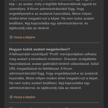
kép – az avatar, mely a legtöbb felhasználónak egyedi és
személyes. A fórum adminisztrátorától függ, hogy
engedélyezett-e az avatarok használata, illetve milyen
módot lehet megadni ezt a képet. Ha nem tudsz avatart
beállítani, lépj kapcsolatba egy adminisztrátorral, és
tájékozódj nála az okokról.
Vissza a tetejére
Hogyan tudok avatart megjeleníteni?
A felhasználói vezérlőpult “Profil” menüpontjában adhatsz
meg avatart a következő módokon: Gravatar szolgáltatás
használatával, avatar galériából történő választással, külső
URL megadásával és feltöltéssel. A fórum
adminisztrátorától függ, hogy engedélyezett-e az avatarok
használta, illetve milyen módon lehet megadni ezt a képet.
Ha nem tudsz avatart beállítani, lépj kapcsolatba egy
adminisztrátorral, és tájékozódj nála az okokról.
Vissza a tetejére