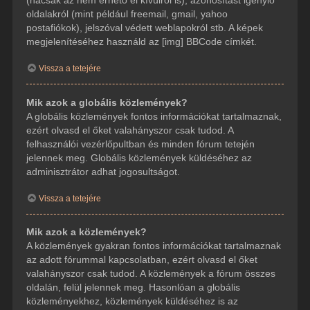
(hacsak az nem érhető el kívülről is), azonosítást igénylő
oldalakról (mint például freemail, gmail, yahoo
postafiókok), jelszóval védett weblapokról stb. A képek
megjelenítéséhez használd az [img] BBCode címkét.
Vissza a tetejére
Mik azok a globális közlemények?
A globális közlemények fontos információkat tartalmaznak,
ezért olvasd el őket valahányszor csak tudod. A
felhasználói vezérlőpultban és minden fórum tetején
jelennek meg. Globális közlemények küldéséhez az
adminisztrátor adhat jogosultságot.
Vissza a tetejére
Mik azok a közlemények?
A közlemények gyakran fontos információkat tartalmaznak
az adott fórummal kapcsolatban, ezért olvasd el őket
valahányszor csak tudod. A közlemények a fórum összes
oldalán, felül jelennek meg. Hasonlóan a globális
közleményekhez, közlemények küldéséhez is az