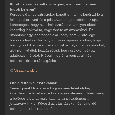
Korábban regisztráltam magam, azonban már nem
tudok belépni?!
Keresd elő a regisztrációkor kapott e-mailt, ellenőrizd le a
felhasználóneved és a jelszavad, majd próbálkozz újra.
Lehetséges, hogy az adminisztrátor valamilyen okból
kifolyólag inaktiválta, vagy törölte az azonosítód. Ez
utóbbinak egy lehetséges oka, hogy nem küldtél egy
hozzászólást se. Néhány fórumon ugyanis szokás, hogy
bizonyos időközönként eltávolítják az olyan felhasználókat,
akik nem küldtek hozzászólást, hogy csökkentsék az
adatbázis méretét. Próbálj meg újra regisztrálni és
bekapcsolódni a társalgásba.
Vissza a tetejére
Elfelejtettem a jelszavamat!
Semmi pánik! A jelszavad ugyan nem lehet utólag
kideríteni, de lehetőséged van új készítésére. Ehhez menj
a belépés oldalra, majd kattints az
Elfelejtettem a
jelszavam
linkre. Kövesd az utasításokat, és rövid időn
belül újra be kell tudnod lépned.