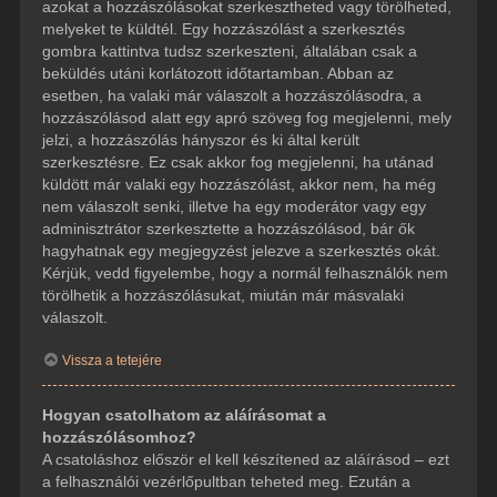
azokat a hozzászólásokat szerkesztheted vagy törölheted,
melyeket te küldtél. Egy hozzászólást a szerkesztés
gombra kattintva tudsz szerkeszteni, általában csak a
beküldés utáni korlátozott időtartamban. Abban az
esetben, ha valaki már válaszolt a hozzászólásodra, a
hozzászólásod alatt egy apró szöveg fog megjelenni, mely
jelzi, a hozzászólás hányszor és ki által került
szerkesztésre. Ez csak akkor fog megjelenni, ha utánad
küldött már valaki egy hozzászólást, akkor nem, ha még
nem válaszolt senki, illetve ha egy moderátor vagy egy
adminisztrátor szerkesztette a hozzászólásod, bár ők
hagyhatnak egy megjegyzést jelezve a szerkesztés okát.
Kérjük, vedd figyelembe, hogy a normál felhasználók nem
törölhetik a hozzászólásukat, miután már másvalaki
válaszolt.
Vissza a tetejére
Hogyan csatolhatom az aláírásomat a
hozzászólásomhoz?
A csatoláshoz először el kell készítened az aláírásod – ezt
a felhasználói vezérlőpultban teheted meg. Ezután a