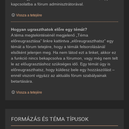
kapcsolatba a fórum adminisztrátorával.
Vissza a tetejére
Hogyan ugraszthatok előre egy témát?
A téma megtekintésénél megjelenő „Téma
előreugrasztása” linkre kattintva „előreugraszthatsz” egy
témát a fórum tetejére, hogy a témák felsorolásánál
elsőként jelenjen meg. Ha nem látod ezt a linket, akkor ez
a funkció nincs bekapcsolva a fórumon, vagy még nem telt
le az előugrasztáshoz szükséges idő. Egy témát úgy is
előreugraszthatsz, hogy küldesz bele egy hozzászólást –
ennél viszont vigyázz az aktuális fórum szabályainak
betartására.
Vissza a tetejére
FORMÁZÁS ÉS TÉMA TÍPUSOK