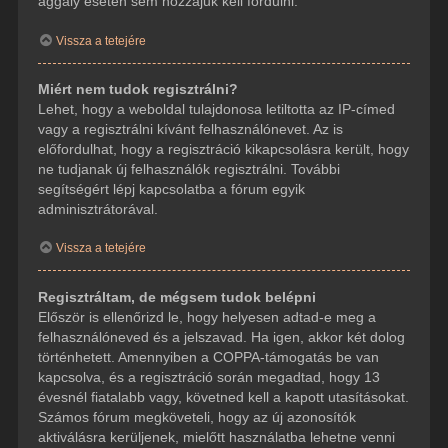
aggály esetén sem hozzájuk kell fordulni.
Vissza a tetejére
Miért nem tudok regisztrálni?
Lehet, hogy a weboldal tulajdonosa letiltotta az IP-címed
vagy a regisztrálni kívánt felhasználónevet. Az is
előfordulhat, hogy a regisztráció kikapcsolásra került, hogy
ne tudjanak új felhasználók regisztrálni. További
segítségért lépj kapcsolatba a fórum egyik
adminisztrátorával.
Vissza a tetejére
Regisztráltam, de mégsem tudok belépni
Először is ellenőrizd le, hogy helyesen adtad-e meg a
felhasználóneved és a jelszavad. Ha igen, akkor két dolog
történhetett. Amennyiben a COPPA-támogatás be van
kapcsolva, és a regisztráció során megadtad, hogy 13
évesnél fiatalabb vagy, követned kell a kapott utasításokat.
Számos fórum megköveteli, hogy az új azonosítók
aktiválásra kerüljenek, mielőtt használatba lehetne venni