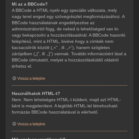
Mi az a BBCode?
A BBCode a HTML nyelv egy speciális változata, mely
nagy teret enged egy szövegrészlet megformázásához. A
BBCode használatának engedélyezése az
adminisztrátortól függ, de neked is lehetőséged van ki-
vagy bekapcsolni a hozzászólásaidnál. A BBCode hasonló
felépítésű, mint a HTML, kivéve hogy a címkék nem
kacsacsőrök között („<” , ill. „>”), hanem szögletes
zárójelben („[”, ill. „]”) vannak. További információért lásd a
BBCode útmutatót, melyet a hozzászólásküldő oldalról
érhetsz el.
Vissza a tetejére
Használhatok HTML-t?
Nem. Nem lehetséges HTML-t küldeni, majd azt HTML-
ként is megjeleníteni. A legtöbb HTML-lel létrehozható
formázás BBCode használatával is elérhető.
Vissza a tetejére