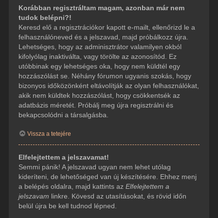
Korábban regisztráltam magam, azonban már nem
tudok belépni?!
Keresd elő a regisztrációkor kapott e-mailt, ellenőrizd le a
felhasználóneved és a jelszavad, majd próbálkozz újra.
Lehetséges, hogy az adminisztrátor valamilyen okból
kifolyólag inaktiválta, vagy törölte az azonosítód. Ez
utóbbinak egy lehetséges oka, hogy nem küldtél egy
hozzászólást se. Néhány fórumon ugyanis szokás, hogy
bizonyos időközönként eltávolítják az olyan felhasználókat,
akik nem küldtek hozzászólást, hogy csökkentsék az
adatbázis méretét. Próbálj meg újra regisztrálni és
bekapcsolódni a társalgásba.
Vissza a tetejére
Elfelejtettem a jelszavamat!
Semmi pánik! A jelszavad ugyan nem lehet utólag
kideríteni, de lehetőséged van új készítésére. Ehhez menj
a belépés oldalra, majd kattints az
Elfelejtettem a
jelszavam
linkre. Kövesd az utasításokat, és rövid időn
belül újra be kell tudnod lépned.