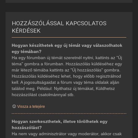
HOZZÁSZÓLÁSSAL KAPCSOLATOS
KÉRDÉSEK
Hogyan készíthetek egy új témát vagy válaszolhatok
egy témában?
Ha egy fórumban új témát szeretnél nyitni, kattints az "Új
téma" gombra a fórumban. Hozzászólás küldéséhez egy
már létező témába kattints az "Új hozzászólás" gombra.
Hozzászólás küldéséhez lehet, hogy előbb regisztrálnod
kell. A jogosultságaidat a fórum vagy téma oldalak alján
találod meg. Például: Nyithatsz új témákat, Küldhetsz
hozzászólást csatolmánnyal stb.
Vissza a tetejére
Hogyan szerkeszthetek, illetve törölhetek egy
hozzászólást?
Ha nem vagy adminisztrátor vagy moderátor, akkor csak