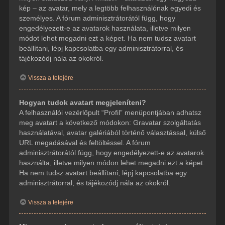
kép – az avatar, mely a legtöbb felhasználónak egyedi és
személyes. A fórum adminisztrátorától függ, hogy
engedélyezett-e az avatarok használata, illetve milyen
módot lehet megadni ezt a képet. Ha nem tudsz avatart
beállítani, lépj kapcsolatba egy adminisztrátorral, és
tájékozódj nála az okokról.
Vissza a tetejére
Hogyan tudok avatart megjeleníteni?
A felhasználói vezérlőpult “Profil” menüpontjában adhatsz
meg avatart a következő módokon: Gravatar szolgáltatás
használatával, avatar galériából történő választással, külső
URL megadásával és feltöltéssel. A fórum
adminisztrátorától függ, hogy engedélyezett-e az avatarok
használta, illetve milyen módon lehet megadni ezt a képet.
Ha nem tudsz avatart beállítani, lépj kapcsolatba egy
adminisztrátorral, és tájékozódj nála az okokról.
Vissza a tetejére