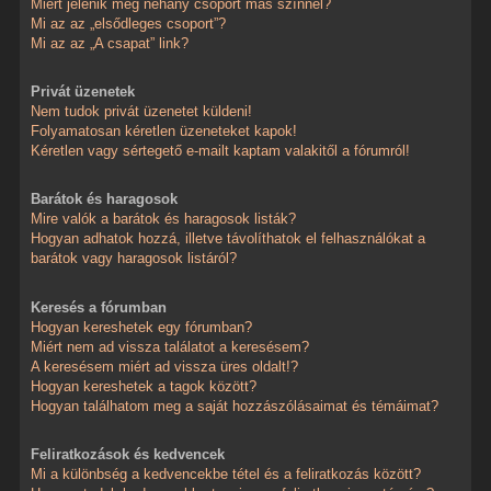
Miért jelenik meg néhány csoport más színnel?
Mi az az „elsődleges csoport”?
Mi az az „A csapat” link?
Privát üzenetek
Nem tudok privát üzenetet küldeni!
Folyamatosan kéretlen üzeneteket kapok!
Kéretlen vagy sértegető e-mailt kaptam valakitől a fórumról!
Barátok és haragosok
Mire valók a barátok és haragosok listák?
Hogyan adhatok hozzá, illetve távolíthatok el felhasználókat a
barátok vagy haragosok listáról?
Keresés a fórumban
Hogyan kereshetek egy fórumban?
Miért nem ad vissza találatot a keresésem?
A keresésem miért ad vissza üres oldalt!?
Hogyan kereshetek a tagok között?
Hogyan találhatom meg a saját hozzászólásaimat és témáimat?
Feliratkozások és kedvencek
Mi a különbség a kedvencekbe tétel és a feliratkozás között?