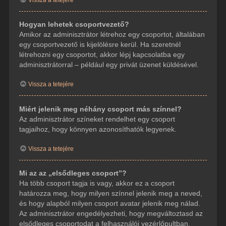
Hogyan lehetek csoportvezető?
Amikor az adminisztrátor létrehoz egy csoportot, általában
egy csoportvezető is kijelölésre kerül. Ha szeretnél
létrehozni egy csoportot, akkor lépj kapcsolatba egy
adminisztrátorral – például egy privát üzenet küldésével.
Vissza a tetejére
Miért jelenik meg néhány csoport más színnel?
Az adminisztrátor színeket rendelhet egy csoport
tagjaihoz, hogy könnyen azonosíthatók legyenek.
Vissza a tetejére
Mi az az „elsődleges csoport”?
Ha több csoport tagja is vagy, akkor ez a csoport
határozza meg, hogy milyen színnel jelenik meg a neved,
és hogy alapból milyen csoport avatar jelenik meg nálad.
Az adminisztrátor engedélyezheti, hogy megváltoztasd az
elsődleges csoportodat a felhasználói vezérlőpultban.