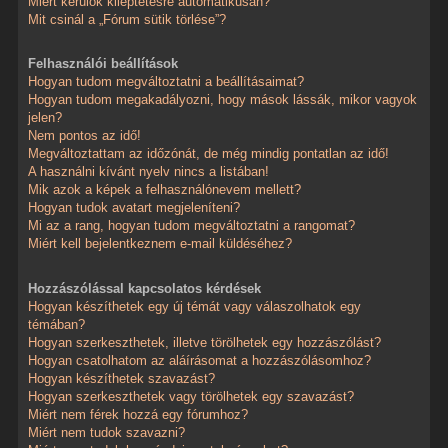
Miért kerülök kiléptetésre automatikusan?
Mit csinál a „Fórum sütik törlése”?
Felhasználói beállítások
Hogyan tudom megváltoztatni a beállításaimat?
Hogyan tudom megakadályozni, hogy mások lássák, mikor vagyok
jelen?
Nem pontos az idő!
Megváltoztattam az időzónát, de még mindig pontatlan az idő!
A használni kívánt nyelv nincs a listában!
Mik azok a képek a felhasználónevem mellett?
Hogyan tudok avatart megjeleníteni?
Mi az a rang, hogyan tudom megváltoztatni a rangomat?
Miért kell bejelentkeznem e-mail küldéséhez?
Hozzászólással kapcsolatos kérdések
Hogyan készíthetek egy új témát vagy válaszolhatok egy
témában?
Hogyan szerkeszthetek, illetve törölhetek egy hozzászólást?
Hogyan csatolhatom az aláírásomat a hozzászólásomhoz?
Hogyan készíthetek szavazást?
Hogyan szerkeszthetek vagy törölhetek egy szavazást?
Miért nem férek hozzá egy fórumhoz?
Miért nem tudok szavazni?