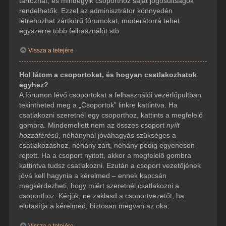
tartozhat, és mindegyik csoporthoz saját jogosultságok
rendelhetők. Ezzel az adminisztrátor könnyedén
létrehozhat zártkörű fórumokat, moderátorrá tehet
egyszerre több felhasználót stb.
Vissza a tetejére
Hol látom a csoportokat, és hogyan csatlakozhatok
egyhez?
A fórumon lévő csoportokat a felhasználói vezérlőpultban
tekintheted meg a „Csoportok” linkre kattintva. Ha
csatlakozni szeretnél egy csoporthoz, kattints a megfelelő
gombra. Mindemellett nem az összes csoport
nyílt
hozzáférésű
, néhánynál jóváhagyás szükséges a
csatlakozáshoz, néhány zárt, néhány pedig egyenesen
rejtett. Ha a csoport nyitott, akkor a megfelelő gombra
kattintva tudsz csatlakozni. Ezután a csoport vezetőjének
jóvá kell hagynia a kérelmed – ennek kapcsán
megkérdezheti, hogy miért szeretnél csatlakozni a
csoporthoz. Kérjük, ne zaklasd a csoportvezetőt, ha
elutasítja a kérelmed, biztosan megvan az oka.
Vissza a tetejére