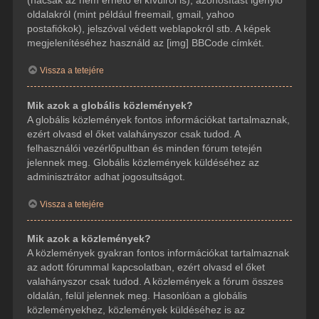
(hacsak az nem érhető el kívülről is), azonosítást igénylő
oldalakról (mint például freemail, gmail, yahoo
postafiókok), jelszóval védett weblapokról stb. A képek
megjelenítéséhez használd az [img] BBCode címkét.
Vissza a tetejére
Mik azok a globális közlemények?
A globális közlemények fontos információkat tartalmaznak,
ezért olvasd el őket valahányszor csak tudod. A
felhasználói vezérlőpultban és minden fórum tetején
jelennek meg. Globális közlemények küldéséhez az
adminisztrátor adhat jogosultságot.
Vissza a tetejére
Mik azok a közlemények?
A közlemények gyakran fontos információkat tartalmaznak
az adott fórummal kapcsolatban, ezért olvasd el őket
valahányszor csak tudod. A közlemények a fórum összes
oldalán, felül jelennek meg. Hasonlóan a globális
közleményekhez, közlemények küldéséhez is az