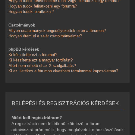
Hogyan tudok kedvencekbe tenni vagy feliratkozni egy témára?
Hogyan tudok feliratkozni egy fórumra?
Hogyan tudok leiratkozni?
Csatolmányok
Milyen csatolmányok engedélyezettek ezen a fórumon?
Hogyan érem el a saját csatolmányaimat?
phpBB kérdések
Ki készítette ezt a fórumot?
Ki készítette ezt a magyar fordítást?
Miért nem érhető el az X szolgáltatás?
Ki az illetékes a fórumon olvasható tartalommal kapcsolatban?
BELÉPÉSI ÉS REGISZTRÁCIÓS KÉRDÉSEK
Miért kell regisztrálnom?
A regisztráció nem feltétlenül kötelező, a fórum
adminisztrátorán múlik, hogy megköveteli-e hozzászólások