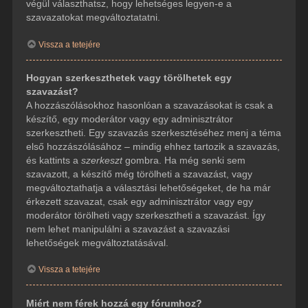
végül választhatsz, hogy lehetséges legyen-e a
szavazatokat megváltoztatatni.
Vissza a tetejére
Hogyan szerkeszthetek vagy törölhetek egy
szavazást?
A hozzászólásokhoz hasonlóan a szavazásokat is csak a
készítő, egy moderátor vagy egy adminisztrátor
szerkesztheti. Egy szavazás szerkesztéséhez menj a téma
első hozzászólásához – mindig ehhez tartozik a szavazás,
és kattints a
szerkeszt
gombra. Ha még senki sem
szavazott, a készítő még törölheti a szavazást, vagy
megváltoztathatja a választási lehetőségeket, de ha már
érkezett szavazat, csak egy adminisztrátor vagy egy
moderátor törölheti vagy szerkesztheti a szavazást. Így
nem lehet manipulálni a szavazást a szavazási
lehetőségek megváltoztatásával.
Vissza a tetejére
Miért nem férek hozzá egy fórumhoz?