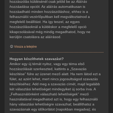
hozzászólás küldésénél csak jelöld be az
Aláírás
hozzáadása
opciót. Az aláírás automatikusan is
hozzáadható minden hozzászóláshoz, ehhez is a
felhasználói vezérlőpultban kell megváltoztatnod a
megfelelő beállítást. Ha így teszel, az egyes
hozzászólásoknál a küldéskor a megfelelő opció
kikapcsolásával még mindig megadhatod, hogy ne
kerüljön csatolásra az aláírásod.
Vissza a tetejére
Hogyan készíthetek szavazást?
Amikor egy új témát nyitsz, vagy egy téma első
hozzászólását szerkeszted, kattints a „Szavazás
készítése” fülre az üzenet mező alatt. Ha nem látod ezt a
fület, az azért lehet, mert nincs jogosultságod szavazás
készítéséhez. Add meg a szavazás címét, majd legalább
két választási lehetőséget mindegyiket új sorba írva. A
„Felhasználónként válaszható lehetőségek” mező
használatával megadhatod azt is, hogy egy felhasználó
hány választási lehetőségre szavazhat; beállíthatsz a
szavazásnak egy időkorlátot (napokban megadva); és