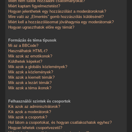
Miért nem tudok hozzáadni csatolmányokat?
Miért kaptam figyelmeztetést?
Hogyan jelenthetek egy hozzászólást a moderátoroknak?
Mire való az „Elmentés” gomb hozzászólás küldésénél?
Miért kell a hozzászólásomat jóváhagynia egy moderátornak?
Hogyan ugraszthatok előre egy témát?
Formázás és téma típusok
Mi az a BBCode?
Használhatok HTML-t?
Mik azok az emotikonok?
Küldhetek képeket?
Mik azok a globális közlemények?
Mik azok a közlemények?
Mik azok a kiemelt témák?
Mik azok a lezárt témák?
Mik azok a téma ikonok?
Felhasználói szintek és csoportok
Kik azok az adminisztrátorok?
Kik azok a moderátorok?
Mik azok a csoportok?
Hol látom a csoportokat, és hogyan csatlakozhatok egyhez?
Hogyan lehetek csoportvezető?