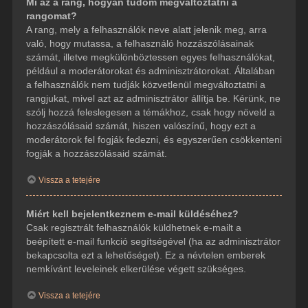
Mi az a rang, hogyan tudom megváltoztatni a
rangomat?
A rang, mely a felhasználók neve alatt jelenik meg, arra
való, hogy mutassa, a felhasználó hozzászólásainak
számát, illetve megkülönböztessen egyes felhasználókat,
például a moderátorokat és adminisztrátorokat. Általában
a felhasználók nem tudják közvetlenül megváltoztatni a
rangjukat, mivel azt az adminisztrátor állítja be. Kérünk, ne
szólj hozzá feleslegesen a témákhoz, csak hogy növeld a
hozzászólásaid számát, hiszen valószínű, hogy ezt a
moderátorok fel fogják fedezni, és egyszerűen csökkenteni
fogják a hozzászólásaid számát.
Vissza a tetejére
Miért kell bejelentkeznem e-mail küldéséhez?
Csak regisztrált felhasználók küldhetnek e-mailt a
beépített e-mail funkció segítségével (ha az adminisztrátor
bekapcsolta ezt a lehetőséget). Ez a névtelen emberek
nemkívánt leveleinek elkerülése végett szükséges.
Vissza a tetejére