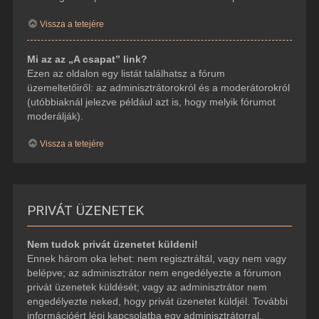
Vissza a tetejére
Mi az az „A csapat” link?
Ezen az oldalon egy listát találhatsz a fórum
üzemeltetőiről: az adminisztrátorokról és a moderátorokról
(utóbbiaknál jelezve például azt is, hogy melyik fórumot
moderálják).
Vissza a tetejére
PRIVÁT ÜZENETEK
Nem tudok privát üzenetet küldeni!
Ennek három oka lehet: nem regisztráltál, vagy nem vagy
belépve; az adminisztrátor nem engedélyezte a fórumon
privát üzenetek küldését; vagy az adminisztrátor nem
engedélyezte neked, hogy privát üzenetet küldjél. További
információért lépj kapcsolatba egy adminisztrátorral.