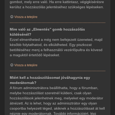
gombot, mely erre való. Ha erre kattintasz, végigkísérésre
kerülsz a hozzászólás jelentéséhez szükséges lépéseken.
Vissza a tetejére
Mire való az „Elmentés” gomb hozzászólás
küldésénél?
Ezzel elmentheted a még nem befejezett üzeneted, majd
később folytathatod, és elküldheted. Egy piszkozat
betöltéséhez menj a felhasználói vezérlőpultra és kövesd
a maguktól értetődő lépéseket.
Vissza a tetejére
Miért kell a hozzászólásomat jóváhagynia egy
moderátornak?
A fórum adminisztrátora beállíthatta, hogy a fórumban,
melybe hozzászólást szeretnél küldeni, csak olyan
hozzászólások jelenhetnek meg, melyeket egy moderátor
átnézett. Az is lehet, hogy az adminisztrátor egy olyan
csoportba helyezett téged, akiknek a hozzászólásait át kell
néznie egy moderátornak. További információért, lépj