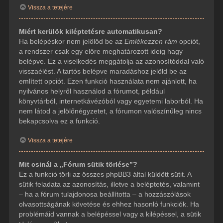
Vissza a tetejére
Miért kerülök kiléptetésre automatikusan?
Ha belépéskor nem jelölöd be az
Emlékezzen rám
opciót,
a rendszer csak egy előre meghatározott ideig hagy
belépve. Ez a viselkedés meggátolja az azonosítóddal való
visszaélést. A tartós belépve maradáshoz jelöld be az
említett opciót. Ezen funkció használata nem ajánlott, ha
nyilvános helyről használod a fórumot, például
könyvtárból, internetkávézóból vagy egyetemi laborból. Ha
nem látod a jelölőnégyzetet, a fórumon valószínűleg nincs
bekapcsolva ez a funkció.
Vissza a tetejére
Mit csinál a „Fórum sütik törlése”?
Ez a funkció törli az összes phpBB3 által küldött sütit. A
sütik feladata az azonosítás, illetve a beléptetés, valamint
– ha a fórum tulajdonosa beállította – a hozzászólások
olvasottságának követése és ehhez hasonló funkciók. Ha
problémáid vannak a belépéssel vagy a kilépéssel, a sütik