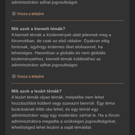
adminisztrátor adhat jogosultságot.
Vissza a tetejére
Mik azok a kiemelt témák?
A kiemelt témák a közlemények alatt jelennek meg a
fórumokban, de csak az első oldalon. Gyakran elég
fontosak, úgyhogy érdemes őket elolvasnod, ha
lehetséges. Hasonlóan a globális és nem globális
közleményekhez, kiemelt témák küldéséhez az
adminisztrátor adhat jogosultságot.
Vissza a tetejére
Mik azok a lezárt témák?
A lezárt témák olyan témák, melyekbe nem lehet
hozzászólást küldeni vagy szavazni bennük. Egy téma
lezárásának több oka lehet, és egy témát egy
adminisztrátor vagy egy moderátor zárhat le. Ha a fórum
adminisztrátora megadta a szükséges jogosultságokat,
lehetőséged lehet lezárni a saját témáidat.