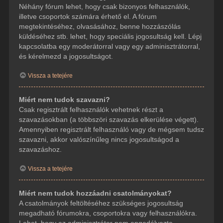
Néhány fórum lehet, hogy csak bizonyos felhasználók,
illetve csoportok számára érhető el. A fórum
megtekintéséhez, olvasásához, benne hozzászólás
küldéséhez stb. lehet, hogy speciális jogosultság kell. Lépj
kapcsolatba egy moderátorral vagy egy adminisztrátorral,
és kérelmezd a jogosultságot.
Vissza a tetejére
Miért nem tudok szavazni?
Csak regisztrált felhasználók vehetnek részt a
szavazásokban (a többszöri szavazás elkerülése végett).
Amennyiben regisztrált felhasználó vagy de mégsem tudsz
szavazni, akkor valószínűleg nincs jogosultságod a
szavazáshoz.
Vissza a tetejére
Miért nem tudok hozzáadni csatolmányokat?
A csatolmányok feltöltéséhez szükséges jogosultság
megadható fórumokra, csoportokra vagy felhasználókra.
Lehet, hogy az adminisztrátor nem engedélyezte