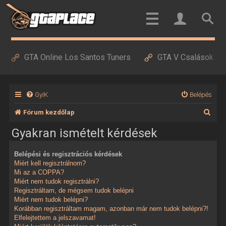
GTA Online Los Santos Tuners
GTA V Csalások
GyIK
Belépés
K
Fórum kezdőlap
e
Gyakran ismételt kérdések
r
Belépési és regisztrációs kérdések
e
Miért kell regisztrálnom?
s
Mi az a COPPA?
Miért nem tudok regisztrálni?
é
Regisztráltam, de mégsem tudok belépni
Miért nem tudok belépni?
s
Korábban regisztráltam magam, azonban már nem tudok belépni?!
Elfelejtettem a jelszavamat!