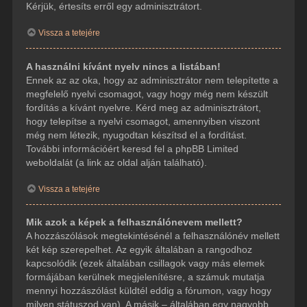
Kérjük, értesíts erről egy adminisztrátort.
Vissza a tetejére
A használni kívánt nyelv nincs a listában!
Ennek az az oka, hogy az adminisztrátor nem telepítette a
megfelelő nyelvi csomagot, vagy hogy még nem készült
fordítás a kívánt nyelvre. Kérd meg az adminisztrátort,
hogy telepítse a nyelvi csomagot, amennyiben viszont
még nem létezik, nyugodtan készítsd el a fordítást.
További információért keresd fel a phpBB Limited
weboldalát (a link az oldal alján található).
Vissza a tetejére
Mik azok a képek a felhasználónevem mellett?
A hozzászólások megtekintésénél a felhasználónév mellett
két kép szerepelhet. Az egyik általában a rangodhoz
kapcsolódik (ezek általában csillagok vagy más elemek
formájában kerülnek megjelenítésre, a számuk mutatja
mennyi hozzászólást küldtél eddig a fórumon, vagy hogy
milyen státuszod van). A másik – általában egy nagyobb