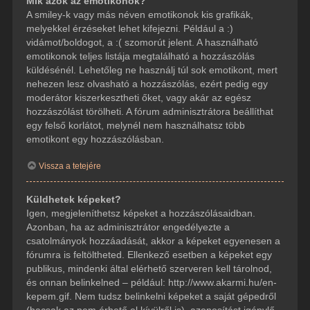
Mik azok az emotikonok?
A smiley-k vagy más néven emotikonok kis grafikák,
melyekkel érzéseket lehet kifejezni. Például a :)
vidámot/boldogot, a :( szomorút jelent. A használható
emotikonok teljes listája megtalálható a hozzászólás
küldésénél. Lehetőleg ne használj túl sok emotikont, mert
nehezen lesz olvasható a hozzászólás, ezért pedig egy
moderátor kiszerkesztheti őket, vagy akár az egész
hozzászólást törölheti. A fórum adminisztrátora beállíthat
egy felső korlátot, melynél nem használhatsz több
emotikont egy hozzászólásban.
Vissza a tetejére
Küldhetek képeket?
Igen, megjeleníthetsz képeket a hozzászólásaidban.
Azonban, ha az adminisztrátor engedélyezte a
csatolmányok hozzáadását, akkor a képeket egyenesen a
fórumra is feltöltheted. Ellenkező esetben a képeket egy
publikus, mindenki által elérhető szerveren kell tárolnod,
és onnan belinkelned – például: http://www.akarmi.hu/en-
kepem.gif. Nem tudsz belinkelni képeket a saját gépedről