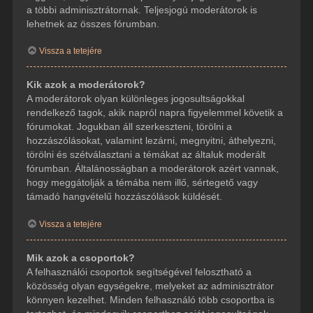
a többi adminisztrátornak. Teljesjogú moderátorok is
lehetnek az összes fórumban.
Vissza a tetejére
Kik azok a moderátorok?
A moderátorok olyan különleges jogosultságokkal
rendelkező tagok, akik napról napra figyelemmel követik a
fórumokat. Jogukban áll szerkeszteni, törölni a
hozzászólásokat, valamint lezárni, megnyitni, áthelyezni,
törölni és szétválasztani a témákat az általuk moderált
fórumban. Általánosságban a moderátorok azért vannak,
hogy meggátolják a témába nem illő, sértegető vagy
támadó hangvételű hozzászólások küldését.
Vissza a tetejére
Mik azok a csoportok?
A felhasználói csoportok segítségével felosztható a
közösség olyan egységekre, melyeket az adminisztrátor
könnyen kezelhet. Minden felhasználó több csoportba is