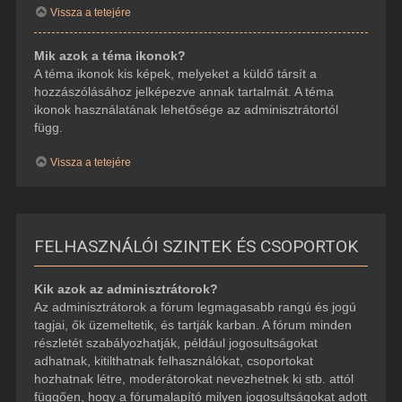
Vissza a tetejére
Mik azok a téma ikonok?
A téma ikonok kis képek, melyeket a küldő társít a
hozzászólásához jelképezve annak tartalmát. A téma
ikonok használatának lehetősége az adminisztrátortól
függ.
Vissza a tetejére
FELHASZNÁLÓI SZINTEK ÉS CSOPORTOK
Kik azok az adminisztrátorok?
Az adminisztrátorok a fórum legmagasabb rangú és jogú
tagjai, ők üzemeltetik, és tartják karban. A fórum minden
részletét szabályozhatják, például jogosultságokat
adhatnak, kitilthatnak felhasználókat, csoportokat
hozhatnak létre, moderátorokat nevezhetnek ki stb. attól
függően, hogy a fórumalapító milyen jogosultságokat adott