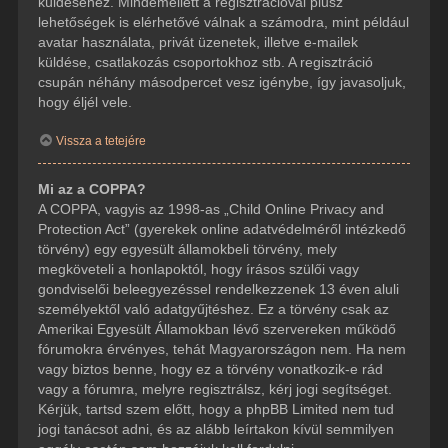
küldéséhez. Mindemellett a regisztrációval plusz
lehetőségek is elérhetővé válnak a számodra, mint például
avatar használata, privát üzenetek, illetve e-mailek
küldése, csatlakozás csoportokhoz stb. A regisztráció
csupán néhány másodpercet vesz igénybe, így javasoljuk,
hogy éljél vele.
Vissza a tetejére
Mi az a COPPA?
A COPPA, vagyis az 1998-as „Child Online Privacy and
Protection Act” (gyerekek online adatvédelméről intézkedő
törvény) egy egyesült államokbeli törvény, mely
megköveteli a honlapoktól, hogy írásos szülői vagy
gondviselői beleegyezéssel rendelkezzenek 13 éven aluli
személyektől való adatgyűjtéshez. Ez a törvény csak az
Amerikai Egyesült Államokban lévő szervereken működő
fórumokra érvényes, tehát Magyarországon nem. Ha nem
vagy biztos benne, hogy ez a törvény vonatkozik-e rád
vagy a fórumra, melyre regisztrálsz, kérj jogi segítséget.
Kérjük, tartsd szem előtt, hogy a phpBB Limited nem tud
jogi tanácsot adni, és az alább leírtakon kívül semmilyen