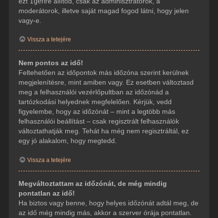
ezt
Igen
re állítod, csak az adminisztrátorok, a
moderátorok, illetve saját magad fogod látni, hogy jelen
vagy-e.
Vissza a tetejére
Nem pontos az idő!
Feltehetően az időpontok más időzóna szerint kerülnek
megjelenítésre, mint amiben vagy. Ez esetben változtasd
meg a felhasználói vezérlőpultban az időzónád a
tartózkodási helyednek megfelelően. Kérjük, vedd
figyelembe, hogy az időzónát – mint a legtöbb más
felhasználói beállítást – csak regisztrált felhasználók
változtathatják meg. Tehát ha még nem regisztráltál, ez
egy jó alakalom, hogy megtedd.
Vissza a tetejére
Megváltoztattam az időzónát, de még mindig
pontatlan az idő!
Ha biztos vagy benne, hogy helyes időzónát adtál meg, de
az idő még mindig más, akkor a szerver órája pontatlan.