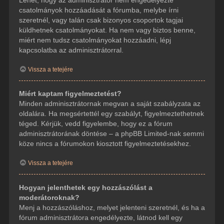
csatolmányok hozzáadását a fórumba, melybe írni
szeretnél, vagy talán csak bizonyos csoportok tagjai
küldhetnek csatolmányokat. Ha nem vagy biztos benne,
miért nem tudsz csatolmányokat hozzáadni, lépj
kapcsolatba az adminisztrátorral.
Vissza a tetejére
Miért kaptam figyelmeztetést?
Minden adminisztrátornak megvan a saját szabályzata az
oldalára. Ha megsértettél egy szabályt, figyelmeztethetnek
téged. Kérjük, vedd figyelembe, hogy ez a fórum
adminisztrátorának döntése – a phpBB Limited-nak semmi
köze nincs a fórumokon kiosztott figyelmeztetésekhez.
Vissza a tetejére
Hogyan jelenthetek egy hozzászólást a
moderátoroknak?
Menj a hozzászóláshoz, melyet jelenteni szeretnél, és ha a
fórum adminisztrátora engedélyezte, látnod kell egy