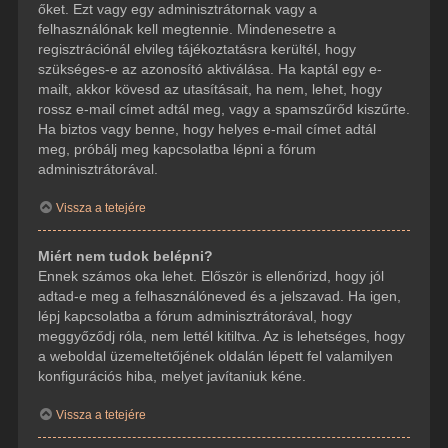
őket. Ezt vagy egy adminisztrátornak vagy a
felhasználónak kell megtennie. Mindenesetre a
regisztrációnál elvileg tájékoztatásra kerültél, hogy
szükséges-e az azonosító aktiválása. Ha kaptál egy e-
mailt, akkor kövesd az utasításait, ha nem, lehet, hogy
rossz e-mail címet adtál meg, vagy a spamszűrőd kiszűrte.
Ha biztos vagy benne, hogy helyes e-mail címet adtál
meg, próbálj meg kapcsolatba lépni a fórum
adminisztrátorával.
Vissza a tetejére
Miért nem tudok belépni?
Ennek számos oka lehet. Először is ellenőrizd, hogy jól
adtad-e meg a felhasználóneved és a jelszavad. Ha igen,
lépj kapcsolatba a fórum adminisztrátorával, hogy
meggyőződj róla, nem lettél kitiltva. Az is lehetséges, hogy
a weboldal üzemeltetőjének oldalán lépett fel valamilyen
konfigurációs hiba, melyet javítaniuk kéne.
Vissza a tetejére