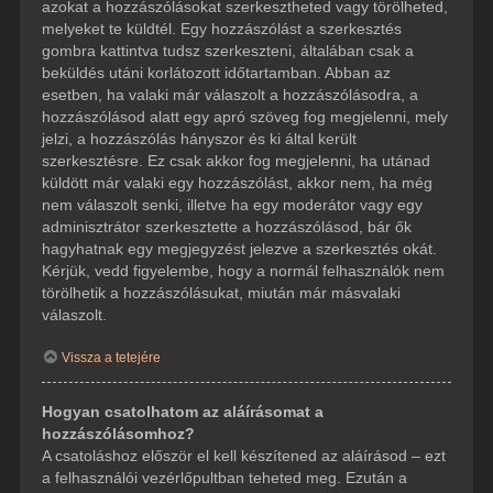
azokat a hozzászólásokat szerkesztheted vagy törölheted,
melyeket te küldtél. Egy hozzászólást a szerkesztés
gombra kattintva tudsz szerkeszteni, általában csak a
beküldés utáni korlátozott időtartamban. Abban az
esetben, ha valaki már válaszolt a hozzászólásodra, a
hozzászólásod alatt egy apró szöveg fog megjelenni, mely
jelzi, a hozzászólás hányszor és ki által került
szerkesztésre. Ez csak akkor fog megjelenni, ha utánad
küldött már valaki egy hozzászólást, akkor nem, ha még
nem válaszolt senki, illetve ha egy moderátor vagy egy
adminisztrátor szerkesztette a hozzászólásod, bár ők
hagyhatnak egy megjegyzést jelezve a szerkesztés okát.
Kérjük, vedd figyelembe, hogy a normál felhasználók nem
törölhetik a hozzászólásukat, miután már másvalaki
válaszolt.
Vissza a tetejére
Hogyan csatolhatom az aláírásomat a
hozzászólásomhoz?
A csatoláshoz először el kell készítened az aláírásod – ezt
a felhasználói vezérlőpultban teheted meg. Ezután a