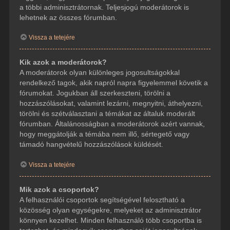
a többi adminisztrátornak. Teljesjogú moderátorok is
lehetnek az összes fórumban.
Vissza a tetejére
Kik azok a moderátorok?
A moderátorok olyan különleges jogosultságokkal
rendelkező tagok, akik napról napra figyelemmel követik a
fórumokat. Jogukban áll szerkeszteni, törölni a
hozzászólásokat, valamint lezárni, megnyitni, áthelyezni,
törölni és szétválasztani a témákat az általuk moderált
fórumban. Általánosságban a moderátorok azért vannak,
hogy meggátolják a témába nem illő, sértegető vagy
támadó hangvételű hozzászólások küldését.
Vissza a tetejére
Mik azok a csoportok?
A felhasználói csoportok segítségével felosztható a
közösség olyan egységekre, melyeket az adminisztrátor
könnyen kezelhet. Minden felhasználó több csoportba is