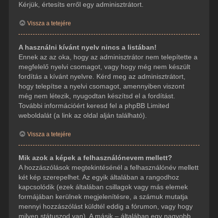
Kérjük, értesíts erről egy adminisztrátort.
Vissza a tetejére
A használni kívánt nyelv nincs a listában!
Ennek az az oka, hogy az adminisztrátor nem telepítette a
megfelelő nyelvi csomagot, vagy hogy még nem készült
fordítás a kívánt nyelvre. Kérd meg az adminisztrátort,
hogy telepítse a nyelvi csomagot, amennyiben viszont
még nem létezik, nyugodtan készítsd el a fordítást.
További információért keresd fel a phpBB Limited
weboldalát (a link az oldal alján található).
Vissza a tetejére
Mik azok a képek a felhasználónevem mellett?
A hozzászólások megtekintésénél a felhasználónév mellett
két kép szerepelhet. Az egyik általában a rangodhoz
kapcsolódik (ezek általában csillagok vagy más elemek
formájában kerülnek megjelenítésre, a számuk mutatja
mennyi hozzászólást küldtél eddig a fórumon, vagy hogy
milyen státuszod van). A másik – általában egy nagyobb