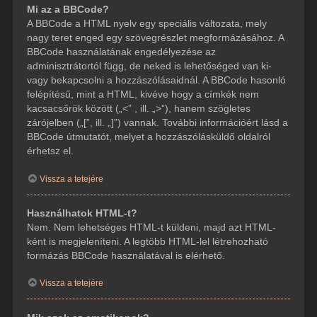
Mi az a BBCode?
A BBCode a HTML nyelv egy speciális változata, mely
nagy teret enged egy szövegrészlet megformázásához. A
BBCode használatának engedélyezése az
adminisztrátortól függ, de neked is lehetőséged van ki-
vagy bekapcsolni a hozzászólásaidnál. A BBCode hasonló
felépítésű, mint a HTML, kivéve hogy a címkék nem
kacsacsőrök között („<” , ill. „>”), hanem szögletes
zárójelben („[”, ill. „]”) vannak. További információért lásd a
BBCode útmutatót, melyet a hozzászólásküldő oldalról
érhetsz el.
Vissza a tetejére
Használhatok HTML-t?
Nem. Nem lehetséges HTML-t küldeni, majd azt HTML-
ként is megjeleníteni. A legtöbb HTML-lel létrehozható
formázás BBCode használatával is elérhető.
Vissza a tetejére