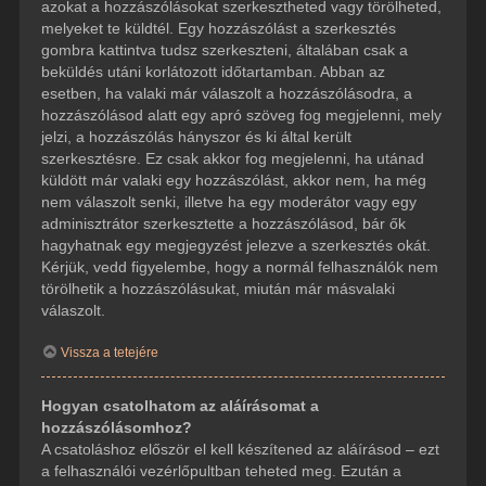
azokat a hozzászólásokat szerkesztheted vagy törölheted,
melyeket te küldtél. Egy hozzászólást a szerkesztés
gombra kattintva tudsz szerkeszteni, általában csak a
beküldés utáni korlátozott időtartamban. Abban az
esetben, ha valaki már válaszolt a hozzászólásodra, a
hozzászólásod alatt egy apró szöveg fog megjelenni, mely
jelzi, a hozzászólás hányszor és ki által került
szerkesztésre. Ez csak akkor fog megjelenni, ha utánad
küldött már valaki egy hozzászólást, akkor nem, ha még
nem válaszolt senki, illetve ha egy moderátor vagy egy
adminisztrátor szerkesztette a hozzászólásod, bár ők
hagyhatnak egy megjegyzést jelezve a szerkesztés okát.
Kérjük, vedd figyelembe, hogy a normál felhasználók nem
törölhetik a hozzászólásukat, miután már másvalaki
válaszolt.
Vissza a tetejére
Hogyan csatolhatom az aláírásomat a
hozzászólásomhoz?
A csatoláshoz először el kell készítened az aláírásod – ezt
a felhasználói vezérlőpultban teheted meg. Ezután a