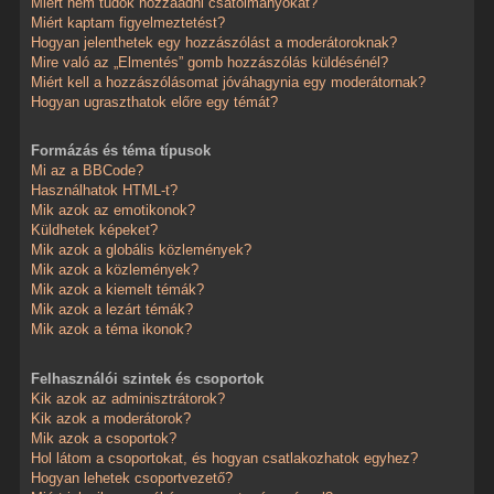
Miért nem tudok hozzáadni csatolmányokat?
Miért kaptam figyelmeztetést?
Hogyan jelenthetek egy hozzászólást a moderátoroknak?
Mire való az „Elmentés” gomb hozzászólás küldésénél?
Miért kell a hozzászólásomat jóváhagynia egy moderátornak?
Hogyan ugraszthatok előre egy témát?
Formázás és téma típusok
Mi az a BBCode?
Használhatok HTML-t?
Mik azok az emotikonok?
Küldhetek képeket?
Mik azok a globális közlemények?
Mik azok a közlemények?
Mik azok a kiemelt témák?
Mik azok a lezárt témák?
Mik azok a téma ikonok?
Felhasználói szintek és csoportok
Kik azok az adminisztrátorok?
Kik azok a moderátorok?
Mik azok a csoportok?
Hol látom a csoportokat, és hogyan csatlakozhatok egyhez?
Hogyan lehetek csoportvezető?