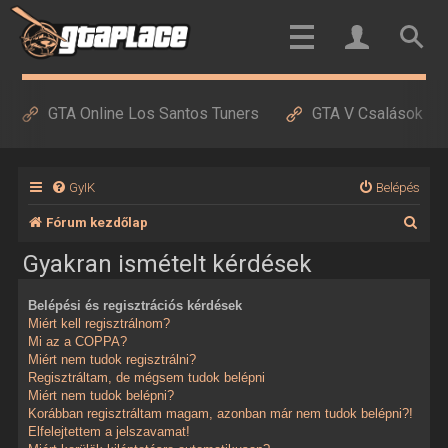
GTA Online Los Santos Tuners
GTA V Csalások
GyIK
Belépés
K
Fórum kezdőlap
e
Gyakran ismételt kérdések
r
Belépési és regisztrációs kérdések
e
Miért kell regisztrálnom?
s
Mi az a COPPA?
Miért nem tudok regisztrálni?
é
Regisztráltam, de mégsem tudok belépni
Miért nem tudok belépni?
s
Korábban regisztráltam magam, azonban már nem tudok belépni?!
Elfelejtettem a jelszavamat!