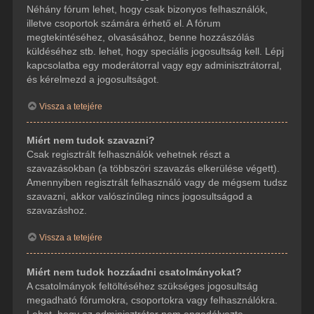
Néhány fórum lehet, hogy csak bizonyos felhasználók,
illetve csoportok számára érhető el. A fórum
megtekintéséhez, olvasásához, benne hozzászólás
küldéséhez stb. lehet, hogy speciális jogosultság kell. Lépj
kapcsolatba egy moderátorral vagy egy adminisztrátorral,
és kérelmezd a jogosultságot.
Vissza a tetejére
Miért nem tudok szavazni?
Csak regisztrált felhasználók vehetnek részt a
szavazásokban (a többszöri szavazás elkerülése végett).
Amennyiben regisztrált felhasználó vagy de mégsem tudsz
szavazni, akkor valószínűleg nincs jogosultságod a
szavazáshoz.
Vissza a tetejére
Miért nem tudok hozzáadni csatolmányokat?
A csatolmányok feltöltéséhez szükséges jogosultság
megadható fórumokra, csoportokra vagy felhasználókra.
Lehet, hogy az adminisztrátor nem engedélyezte