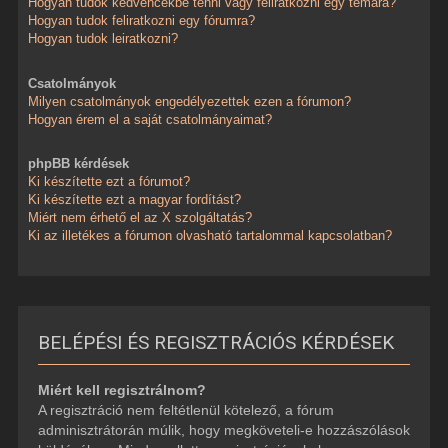
Hogyan tudok kedvencekbe tenni vagy feliratkozni egy témára?
Hogyan tudok feliratkozni egy fórumra?
Hogyan tudok leiratkozni?
Csatolmányok
Milyen csatolmányok engedélyezettek ezen a fórumon?
Hogyan érem el a saját csatolmányaimat?
phpBB kérdések
Ki készítette ezt a fórumot?
Ki készítette ezt a magyar fordítást?
Miért nem érhető el az X szolgáltatás?
Ki az illetékes a fórumon olvasható tartalommal kapcsolatban?
BELÉPÉSI ÉS REGISZTRÁCIÓS KÉRDÉSEK
Miért kell regisztrálnom?
A regisztráció nem feltétlenül kötelező, a fórum
adminisztrátorán múlik, hogy megköveteli-e hozzászólások