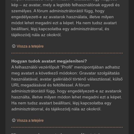
kép – az avatar, mely a legtöbb felhasználónak egyedi és
személyes. A fórum adminisztrátorától függ, hogy
engedélyezett-e az avatarok használata, illetve milyen
módot lehet megadni ezt a képet. Ha nem tudsz avatart
beállítani, lépj kapcsolatba egy adminisztrátorral, és
tájékozódj nála az okokról.
Vissza a tetejére
Hogyan tudok avatart megjeleníteni?
A felhasználói vezérlőpult “Profil” menüpontjában adhatsz
meg avatart a következő módokon: Gravatar szolgáltatás
használatával, avatar galériából történő választással, külső
URL megadásával és feltöltéssel. A fórum
adminisztrátorától függ, hogy engedélyezett-e az avatarok
használta, illetve milyen módon lehet megadni ezt a képet.
Ha nem tudsz avatart beállítani, lépj kapcsolatba egy
adminisztrátorral, és tájékozódj nála az okokról.
Vissza a tetejére