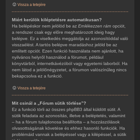
Vissza a tetejére
Miért kerülök kiléptetésre automatikusan?
Ha belépéskor nem jelölöd be az
Emlékezzen rám
opciót,
a rendszer csak egy előre meghatározott ideig hagy
belépve. Ez a viselkedés meggátolja az azonosítóddal való
visszaélést. A tartós belépve maradáshoz jelöld be az
említett opciót. Ezen funkció használata nem ajánlott, ha
nyilvános helyről használod a fórumot, például
könyvtárból, internetkávézóból vagy egyetemi laborból. Ha
nem látod a jelölőnégyzetet, a fórumon valószínűleg nincs
bekapcsolva ez a funkció.
Vissza a tetejére
Mit csinál a „Fórum sütik törlése”?
Ez a funkció törli az összes phpBB3 által küldött sütit. A
sütik feladata az azonosítás, illetve a beléptetés, valamint
– ha a fórum tulajdonosa beállította – a hozzászólások
olvasottságának követése és ehhez hasonló funkciók. Ha
problémáid vannak a belépéssel vagy a kilépéssel, a sütik