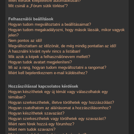
Miért kerülök kiléptetésre automatikusan?
Mit csinál a „Fórum sütik törlése”?
Felhasználói beállítások
Hogyan tudom megváltoztatni a beállításaimat?
Hogyan tudom megakadályozni, hogy mások lássák, mikor vagyok
jelen?
Nem pontos az idő!
Megváltoztattam az időzónát, de még mindig pontatlan az idő!
A használni kívánt nyelv nincs a listában!
Mik azok a képek a felhasználónevem mellett?
Hogyan tudok avatart megjeleníteni?
Mi az a rang, hogyan tudom megváltoztatni a rangomat?
Miért kell bejelentkeznem e-mail küldéséhez?
Hozzászólással kapcsolatos kérdések
Hogyan készíthetek egy új témát vagy válaszolhatok egy
témában?
Hogyan szerkeszthetek, illetve törölhetek egy hozzászólást?
Hogyan csatolhatom az aláírásomat a hozzászólásomhoz?
Hogyan készíthetek szavazást?
Hogyan szerkeszthetek vagy törölhetek egy szavazást?
Miért nem férek hozzá egy fórumhoz?
Miért nem tudok szavazni?