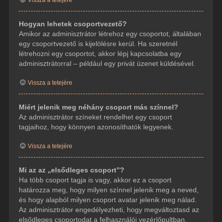
Hogyan lehetek csoportvezető?
Amikor az adminisztrátor létrehoz egy csoportot, általában
egy csoportvezető is kijelölésre kerül. Ha szeretnél
létrehozni egy csoportot, akkor lépj kapcsolatba egy
adminisztrátorral – például egy privát üzenet küldésével.
Vissza a tetejére
Miért jelenik meg néhány csoport más színnel?
Az adminisztrátor színeket rendelhet egy csoport
tagjaihoz, hogy könnyen azonosíthatók legyenek.
Vissza a tetejére
Mi az az „elsődleges csoport”?
Ha több csoport tagja is vagy, akkor ez a csoport
határozza meg, hogy milyen színnel jelenik meg a neved,
és hogy alapból milyen csoport avatar jelenik meg nálad.
Az adminisztrátor engedélyezheti, hogy megváltoztasd az
elsődleges csoportodat a felhasználói vezérlőpultban.