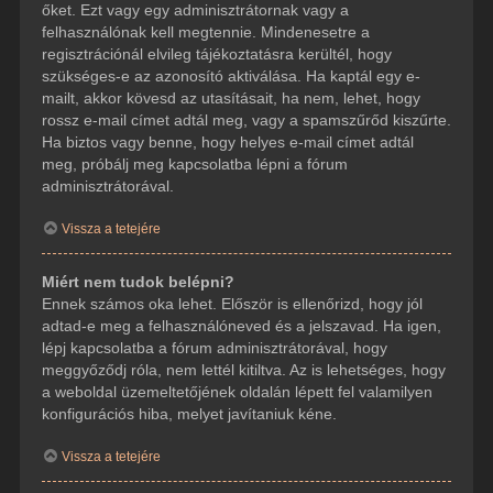
őket. Ezt vagy egy adminisztrátornak vagy a
felhasználónak kell megtennie. Mindenesetre a
regisztrációnál elvileg tájékoztatásra kerültél, hogy
szükséges-e az azonosító aktiválása. Ha kaptál egy e-
mailt, akkor kövesd az utasításait, ha nem, lehet, hogy
rossz e-mail címet adtál meg, vagy a spamszűrőd kiszűrte.
Ha biztos vagy benne, hogy helyes e-mail címet adtál
meg, próbálj meg kapcsolatba lépni a fórum
adminisztrátorával.
Vissza a tetejére
Miért nem tudok belépni?
Ennek számos oka lehet. Először is ellenőrizd, hogy jól
adtad-e meg a felhasználóneved és a jelszavad. Ha igen,
lépj kapcsolatba a fórum adminisztrátorával, hogy
meggyőződj róla, nem lettél kitiltva. Az is lehetséges, hogy
a weboldal üzemeltetőjének oldalán lépett fel valamilyen
konfigurációs hiba, melyet javítaniuk kéne.
Vissza a tetejére