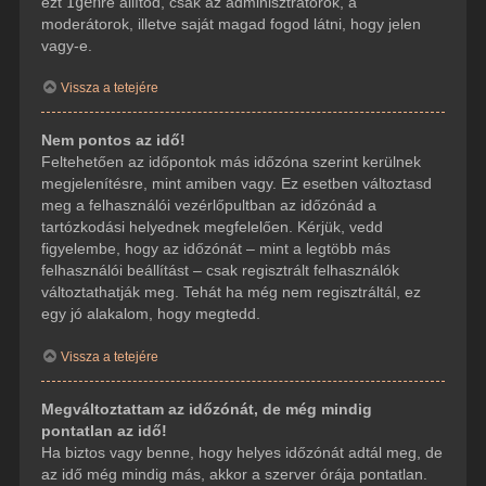
ezt
Igen
re állítod, csak az adminisztrátorok, a
moderátorok, illetve saját magad fogod látni, hogy jelen
vagy-e.
Vissza a tetejére
Nem pontos az idő!
Feltehetően az időpontok más időzóna szerint kerülnek
megjelenítésre, mint amiben vagy. Ez esetben változtasd
meg a felhasználói vezérlőpultban az időzónád a
tartózkodási helyednek megfelelően. Kérjük, vedd
figyelembe, hogy az időzónát – mint a legtöbb más
felhasználói beállítást – csak regisztrált felhasználók
változtathatják meg. Tehát ha még nem regisztráltál, ez
egy jó alakalom, hogy megtedd.
Vissza a tetejére
Megváltoztattam az időzónát, de még mindig
pontatlan az idő!
Ha biztos vagy benne, hogy helyes időzónát adtál meg, de
az idő még mindig más, akkor a szerver órája pontatlan.