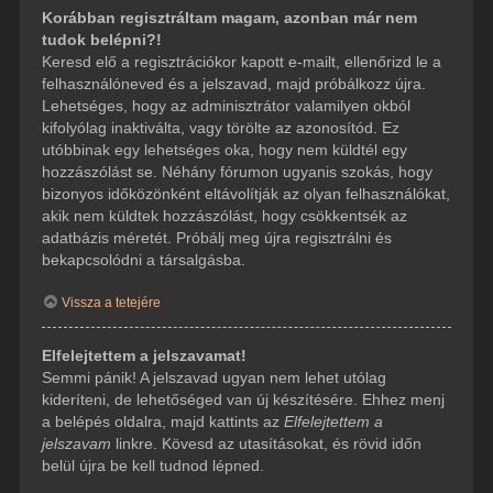
Korábban regisztráltam magam, azonban már nem
tudok belépni?!
Keresd elő a regisztrációkor kapott e-mailt, ellenőrizd le a
felhasználóneved és a jelszavad, majd próbálkozz újra.
Lehetséges, hogy az adminisztrátor valamilyen okból
kifolyólag inaktiválta, vagy törölte az azonosítód. Ez
utóbbinak egy lehetséges oka, hogy nem küldtél egy
hozzászólást se. Néhány fórumon ugyanis szokás, hogy
bizonyos időközönként eltávolítják az olyan felhasználókat,
akik nem küldtek hozzászólást, hogy csökkentsék az
adatbázis méretét. Próbálj meg újra regisztrálni és
bekapcsolódni a társalgásba.
Vissza a tetejére
Elfelejtettem a jelszavamat!
Semmi pánik! A jelszavad ugyan nem lehet utólag
kideríteni, de lehetőséged van új készítésére. Ehhez menj
a belépés oldalra, majd kattints az
Elfelejtettem a
jelszavam
linkre. Kövesd az utasításokat, és rövid időn
belül újra be kell tudnod lépned.