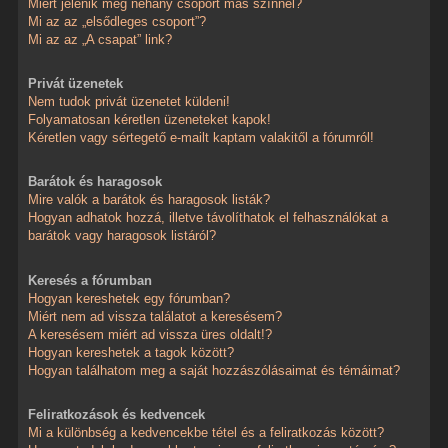
Miért jelenik meg néhány csoport más színnel?
Mi az az „elsődleges csoport”?
Mi az az „A csapat” link?
Privát üzenetek
Nem tudok privát üzenetet küldeni!
Folyamatosan kéretlen üzeneteket kapok!
Kéretlen vagy sértegető e-mailt kaptam valakitől a fórumról!
Barátok és haragosok
Mire valók a barátok és haragosok listák?
Hogyan adhatok hozzá, illetve távolíthatok el felhasználókat a
barátok vagy haragosok listáról?
Keresés a fórumban
Hogyan kereshetek egy fórumban?
Miért nem ad vissza találatot a keresésem?
A keresésem miért ad vissza üres oldalt!?
Hogyan kereshetek a tagok között?
Hogyan találhatom meg a saját hozzászólásaimat és témáimat?
Feliratkozások és kedvencek
Mi a különbség a kedvencekbe tétel és a feliratkozás között?