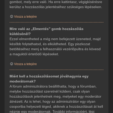
gombot, mely erre való. Ha erre kattintasz, végigkísérésre
kerülsz a hozzászólás jelentéséhez szükséges lépéseken.
Vissza a tetejére
Mire való az „Elmentés” gomb hozzászólás
küldésénél?
Ezzel elmentheted a még nem befejezett üzeneted, majd
később folytathatod, és elküldheted. Egy piszkozat
betöltéséhez menj a felhasználói vezérlőpultra és kövesd
a maguktól értetődő lépéseket.
Vissza a tetejére
Miért kell a hozzászólásomat jóváhagynia egy
moderátornak?
A fórum adminisztrátora beállíthatta, hogy a fórumban,
melybe hozzászólást szeretnél küldeni, csak olyan
hozzászólások jelenhetnek meg, melyeket egy moderátor
átnézett. Az is lehet, hogy az adminisztrátor egy olyan
csoportba helyezett téged, akiknek a hozzászólásait át kell
néznie egy moderátornak. További információért, lépj