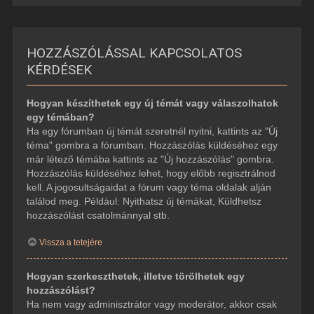
HOZZÁSZÓLÁSSAL KAPCSOLATOS
KÉRDÉSEK
Hogyan készíthetek egy új témát vagy válaszolhatok
egy témában?
Ha egy fórumban új témát szeretnél nyitni, kattints az "Új
téma" gombra a fórumban. Hozzászólás küldéséhez egy
már létező témába kattints az "Új hozzászólás" gombra.
Hozzászólás küldéséhez lehet, hogy előbb regisztrálnod
kell. A jogosultságaidat a fórum vagy téma oldalak alján
találod meg. Például: Nyithatsz új témákat, Küldhetsz
hozzászólást csatolmánnyal stb.
Vissza a tetejére
Hogyan szerkeszthetek, illetve törölhetek egy
hozzászólást?
Ha nem vagy adminisztrátor vagy moderátor, akkor csak