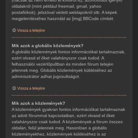
(hacsak az nem érhető el kívülről is), azonosítást igénylő
oldalakról (mint például freemail, gmail, yahoo
postafiókok), jelszóval védett weblapokról stb. A képek
megjelenítéséhez használd az [img] BBCode címkét.
Vissza a tetejére
Mik azok a globális közlemények?
A globális közlemények fontos információkat tartalmaznak,
ezért olvasd el őket valahányszor csak tudod. A
felhasználói vezérlőpultban és minden fórum tetején
jelennek meg. Globális közlemények küldéséhez az
adminisztrátor adhat jogosultságot.
Vissza a tetejére
Mik azok a közlemények?
A közlemények gyakran fontos információkat tartalmaznak
az adott fórummal kapcsolatban, ezért olvasd el őket
valahányszor csak tudod. A közlemények a fórum összes
oldalán, felül jelennek meg. Hasonlóan a globális
közleményekhez, közlemények küldéséhez is az