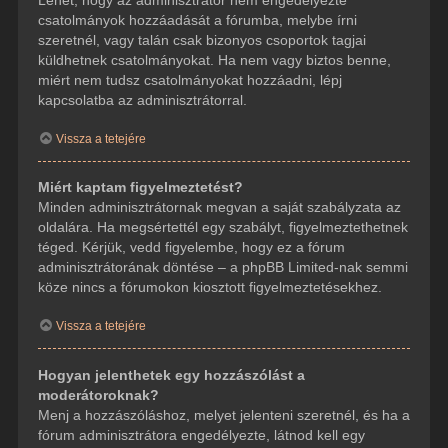
csatolmányok hozzáadását a fórumba, melybe írni
szeretnél, vagy talán csak bizonyos csoportok tagjai
küldhetnek csatolmányokat. Ha nem vagy biztos benne,
miért nem tudsz csatolmányokat hozzáadni, lépj
kapcsolatba az adminisztrátorral.
Vissza a tetejére
Miért kaptam figyelmeztetést?
Minden adminisztrátornak megvan a saját szabályzata az
oldalára. Ha megsértettél egy szabályt, figyelmeztethetnek
téged. Kérjük, vedd figyelembe, hogy ez a fórum
adminisztrátorának döntése – a phpBB Limited-nak semmi
köze nincs a fórumokon kiosztott figyelmeztetésekhez.
Vissza a tetejére
Hogyan jelenthetek egy hozzászólást a
moderátoroknak?
Menj a hozzászóláshoz, melyet jelenteni szeretnél, és ha a
fórum adminisztrátora engedélyezte, látnod kell egy