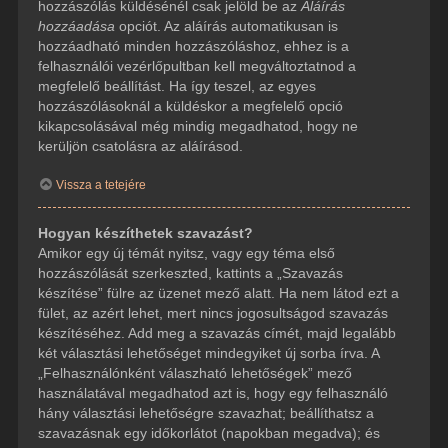
hozzászólás küldésénél csak jelöld be az
Aláírás
hozzáadása
opciót. Az aláírás automatikusan is
hozzáadható minden hozzászóláshoz, ehhez is a
felhasználói vezérlőpultban kell megváltoztatnod a
megfelelő beállítást. Ha így teszel, az egyes
hozzászólásoknál a küldéskor a megfelelő opció
kikapcsolásával még mindig megadhatod, hogy ne
kerüljön csatolásra az aláírásod.
Vissza a tetejére
Hogyan készíthetek szavazást?
Amikor egy új témát nyitsz, vagy egy téma első
hozzászólását szerkeszted, kattints a „Szavazás
készítése” fülre az üzenet mező alatt. Ha nem látod ezt a
fület, az azért lehet, mert nincs jogosultságod szavazás
készítéséhez. Add meg a szavazás címét, majd legalább
két választási lehetőséget mindegyiket új sorba írva. A
„Felhasználónként válaszható lehetőségek” mező
használatával megadhatod azt is, hogy egy felhasználó
hány választási lehetőségre szavazhat; beállíthatsz a
szavazásnak egy időkorlátot (napokban megadva); és