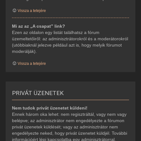
Vissza a tetejére
Mi az az „A csapat” link?
Ezen az oldalon egy listát találhatsz a fórum
üzemeltetőiről: az adminisztrátorokról és a moderátorokról
(utóbbiaknál jelezve például azt is, hogy melyik fórumot
moderálják).
Vissza a tetejére
PRIVÁT ÜZENETEK
Nem tudok privát üzenetet küldeni!
Ennek három oka lehet: nem regisztráltál, vagy nem vagy
belépve; az adminisztrátor nem engedélyezte a fórumon
privát üzenetek küldését; vagy az adminisztrátor nem
engedélyezte neked, hogy privát üzenetet küldjél. További
információért lépj kapcsolatba egy adminisztrátorral.