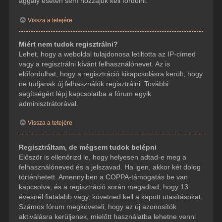
aggály esetén sem hozzájuk kell fordulni.
Vissza a tetejére
Miért nem tudok regisztrálni?
Lehet, hogy a weboldal tulajdonosa letiltotta az IP-címed
vagy a regisztrálni kívánt felhasználónevet. Az is
előfordulhat, hogy a regisztráció kikapcsolásra került, hogy
ne tudjanak új felhasználók regisztrálni. További
segítségért lépj kapcsolatba a fórum egyik
adminisztrátorával.
Vissza a tetejére
Regisztráltam, de mégsem tudok belépni
Először is ellenőrizd le, hogy helyesen adtad-e meg a
felhasználóneved és a jelszavad. Ha igen, akkor két dolog
történhetett. Amennyiben a COPPA-támogatás be van
kapcsolva, és a regisztráció során megadtad, hogy 13
évesnél fiatalabb vagy, követned kell a kapott utasításokat.
Számos fórum megköveteli, hogy az új azonosítók
aktiválásra kerüljenek, mielőtt használatba lehetne venni