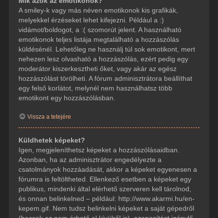
Mik azok az emotikonok?
A smiley-k vagy más néven emotikonok kis grafikák,
melyekkel érzéseket lehet kifejezni. Például a :)
vidámot/boldogot, a :( szomorút jelent. A használható
emotikonok teljes listája megtalálható a hozzászólás
küldésénél. Lehetőleg ne használj túl sok emotikont, mert
nehezen lesz olvasható a hozzászólás, ezért pedig egy
moderátor kiszerkesztheti őket, vagy akár az egész
hozzászólást törölheti. A fórum adminisztrátora beállíthat
egy felső korlátot, melynél nem használhatsz több
emotikont egy hozzászólásban.
Vissza a tetejére
Küldhetek képeket?
Igen, megjeleníthetsz képeket a hozzászólásaidban.
Azonban, ha az adminisztrátor engedélyezte a
csatolmányok hozzáadását, akkor a képeket egyenesen a
fórumra is feltöltheted. Ellenkező esetben a képeket egy
publikus, mindenki által elérhető szerveren kell tárolnod,
és onnan belinkelned – például: http://www.akarmi.hu/en-
kepem.gif. Nem tudsz belinkelni képeket a saját gépedről