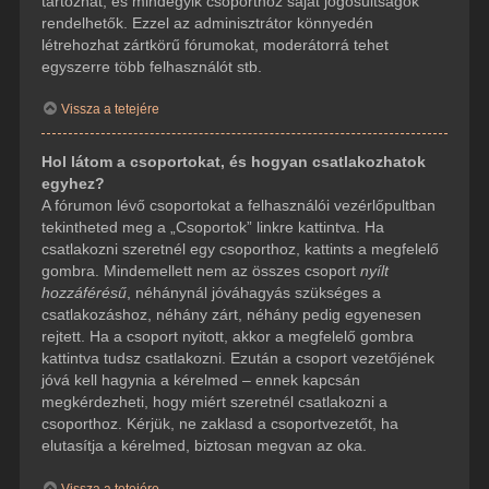
tartozhat, és mindegyik csoporthoz saját jogosultságok
rendelhetők. Ezzel az adminisztrátor könnyedén
létrehozhat zártkörű fórumokat, moderátorrá tehet
egyszerre több felhasználót stb.
Vissza a tetejére
Hol látom a csoportokat, és hogyan csatlakozhatok
egyhez?
A fórumon lévő csoportokat a felhasználói vezérlőpultban
tekintheted meg a „Csoportok” linkre kattintva. Ha
csatlakozni szeretnél egy csoporthoz, kattints a megfelelő
gombra. Mindemellett nem az összes csoport
nyílt
hozzáférésű
, néhánynál jóváhagyás szükséges a
csatlakozáshoz, néhány zárt, néhány pedig egyenesen
rejtett. Ha a csoport nyitott, akkor a megfelelő gombra
kattintva tudsz csatlakozni. Ezután a csoport vezetőjének
jóvá kell hagynia a kérelmed – ennek kapcsán
megkérdezheti, hogy miért szeretnél csatlakozni a
csoporthoz. Kérjük, ne zaklasd a csoportvezetőt, ha
elutasítja a kérelmed, biztosan megvan az oka.
Vissza a tetejére