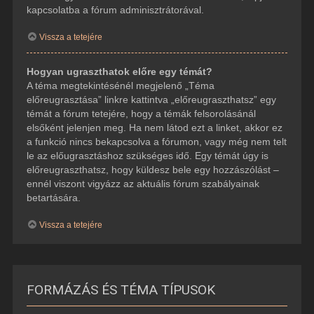
kapcsolatba a fórum adminisztrátorával.
Vissza a tetejére
Hogyan ugraszthatok előre egy témát?
A téma megtekintésénél megjelenő „Téma
előreugrasztása” linkre kattintva „előreugraszthatsz” egy
témát a fórum tetejére, hogy a témák felsorolásánál
elsőként jelenjen meg. Ha nem látod ezt a linket, akkor ez
a funkció nincs bekapcsolva a fórumon, vagy még nem telt
le az előugrasztáshoz szükséges idő. Egy témát úgy is
előreugraszthatsz, hogy küldesz bele egy hozzászólást –
ennél viszont vigyázz az aktuális fórum szabályainak
betartására.
Vissza a tetejére
FORMÁZÁS ÉS TÉMA TÍPUSOK