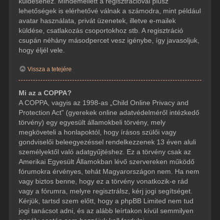
küldéséhez. Mindemellett a regisztrációval plusz
lehetőségek is elérhetővé válnak a számodra, mint például
avatar használata, privát üzenetek, illetve e-mailek
küldése, csatlakozás csoportokhoz stb. A regisztráció
csupán néhány másodpercet vesz igénybe, így javasoljuk,
hogy éljél vele.
Vissza a tetejére
Mi az a COPPA?
A COPPA, vagyis az 1998-as „Child Online Privacy and
Protection Act” (gyerekek online adatvédelméről intézkedő
törvény) egy egyesült államokbeli törvény, mely
megköveteli a honlapoktól, hogy írásos szülői vagy
gondviselői beleegyezéssel rendelkezzenek 13 éven aluli
személyektől való adatgyűjtéshez. Ez a törvény csak az
Amerikai Egyesült Államokban lévő szervereken működő
fórumokra érvényes, tehát Magyarországon nem. Ha nem
vagy biztos benne, hogy ez a törvény vonatkozik-e rád
vagy a fórumra, melyre regisztrálsz, kérj jogi segítséget.
Kérjük, tartsd szem előtt, hogy a phpBB Limited nem tud
jogi tanácsot adni, és az alább leírtakon kívül semmilyen