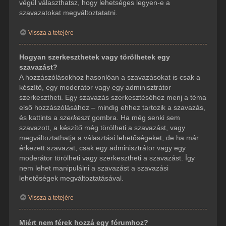
végül választhatsz, hogy lehetséges legyen-e a
szavazatokat megváltoztatatni.
Vissza a tetejére
Hogyan szerkeszthetek vagy törölhetek egy
szavazást?
A hozzászólásokhoz hasonlóan a szavazásokat is csak a
készítő, egy moderátor vagy egy adminisztrátor
szerkesztheti. Egy szavazás szerkesztéséhez menj a téma
első hozzászólásához – mindig ehhez tartozik a szavazás,
és kattints a
szerkeszt
gombra. Ha még senki sem
szavazott, a készítő még törölheti a szavazást, vagy
megváltoztathatja a választási lehetőségeket, de ha már
érkezett szavazat, csak egy adminisztrátor vagy egy
moderátor törölheti vagy szerkesztheti a szavazást. Így
nem lehet manipulálni a szavazást a szavazási
lehetőségek megváltoztatásával.
Vissza a tetejére
Miért nem férek hozzá egy fórumhoz?