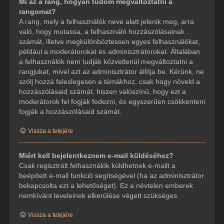
Mi az a rang, hogyan tudom megváltoztatni a
rangomat?
A rang, mely a felhasználók neve alatt jelenik meg, arra
való, hogy mutassa, a felhasználó hozzászólásainak
számát, illetve megkülönböztessen egyes felhasználókat,
például a moderátorokat és adminisztrátorokat. Általában
a felhasználók nem tudják közvetlenül megváltoztatni a
rangjukat, mivel azt az adminisztrátor állítja be. Kérünk, ne
szólj hozzá feleslegesen a témákhoz, csak hogy növeld a
hozzászólásaid számát, hiszen valószínű, hogy ezt a
moderátorok fel fogják fedezni, és egyszerűen csökkenteni
fogják a hozzászólásaid számát.
Vissza a tetejére
Miért kell bejelentkeznem e-mail küldéséhez?
Csak regisztrált felhasználók küldhetnek e-mailt a
beépített e-mail funkció segítségével (ha az adminisztrátor
bekapcsolta ezt a lehetőséget). Ez a névtelen emberek
nemkívánt leveleinek elkerülése végett szükséges.
Vissza a tetejére