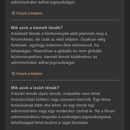
adminisztrátor adhat jogosultságot.
Vissza a tetejére
Mik azok a kiemelt témák?
A kiemelt témák a közlemények alatt jelennek meg a
fórumokban, de csak az első oldalon. Gyakran elég
fontosak, úgyhogy érdemes őket elolvasnod, ha
lehetséges. Hasonlóan a globális és nem globális
közleményekhez, kiemelt témák küldéséhez az
adminisztrátor adhat jogosultságot.
Vissza a tetejére
Mik azok a lezárt témák?
A lezárt témák olyan témák, melyekbe nem lehet
hozzászólást küldeni vagy szavazni bennük. Egy téma
lezárásának több oka lehet, és egy témát egy
adminisztrátor vagy egy moderátor zárhat le. Ha a fórum
adminisztrátora megadta a szükséges jogosultságokat,
lehetőséged lehet lezárni a saját témáidat.