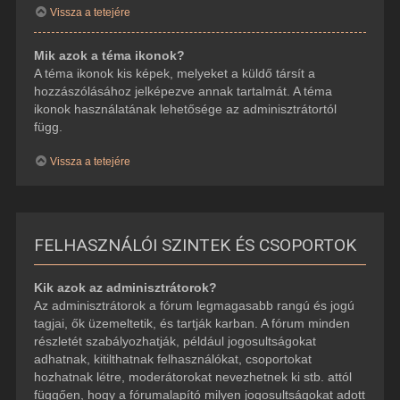
Vissza a tetejére
Mik azok a téma ikonok?
A téma ikonok kis képek, melyeket a küldő társít a
hozzászólásához jelképezve annak tartalmát. A téma
ikonok használatának lehetősége az adminisztrátortól
függ.
Vissza a tetejére
FELHASZNÁLÓI SZINTEK ÉS CSOPORTOK
Kik azok az adminisztrátorok?
Az adminisztrátorok a fórum legmagasabb rangú és jogú
tagjai, ők üzemeltetik, és tartják karban. A fórum minden
részletét szabályozhatják, például jogosultságokat
adhatnak, kitilthatnak felhasználókat, csoportokat
hozhatnak létre, moderátorokat nevezhetnek ki stb. attól
függően, hogy a fórumalapító milyen jogosultságokat adott