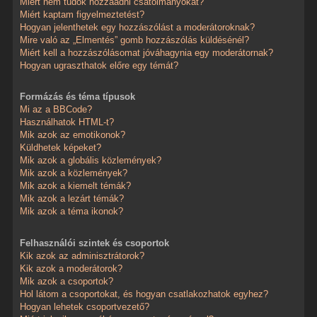
Miért nem tudok hozzáadni csatolmányokat?
Miért kaptam figyelmeztetést?
Hogyan jelenthetek egy hozzászólást a moderátoroknak?
Mire való az „Elmentés” gomb hozzászólás küldésénél?
Miért kell a hozzászólásomat jóváhagynia egy moderátornak?
Hogyan ugraszthatok előre egy témát?
Formázás és téma típusok
Mi az a BBCode?
Használhatok HTML-t?
Mik azok az emotikonok?
Küldhetek képeket?
Mik azok a globális közlemények?
Mik azok a közlemények?
Mik azok a kiemelt témák?
Mik azok a lezárt témák?
Mik azok a téma ikonok?
Felhasználói szintek és csoportok
Kik azok az adminisztrátorok?
Kik azok a moderátorok?
Mik azok a csoportok?
Hol látom a csoportokat, és hogyan csatlakozhatok egyhez?
Hogyan lehetek csoportvezető?