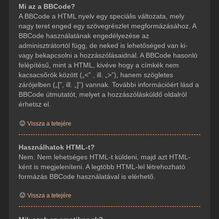
Mi az a BBCode?
A BBCode a HTML nyelv egy speciális változata, mely
nagy teret enged egy szövegrészlet megformázásához. A
BBCode használatának engedélyezése az
adminisztrátortól függ, de neked is lehetőséged van ki-
vagy bekapcsolni a hozzászólásaidnál. A BBCode hasonló
felépítésű, mint a HTML, kivéve hogy a címkék nem
kacsacsőrök között („<” , ill. „>”), hanem szögletes
zárójelben („[”, ill. „]”) vannak. További információért lásd a
BBCode útmutatót, melyet a hozzászólásküldő oldalról
érhetsz el.
Vissza a tetejére
Használhatok HTML-t?
Nem. Nem lehetséges HTML-t küldeni, majd azt HTML-
ként is megjeleníteni. A legtöbb HTML-lel létrehozható
formázás BBCode használatával is elérhető.
Vissza a tetejére