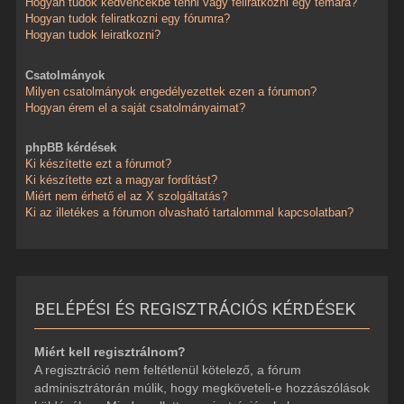
Hogyan tudok kedvencekbe tenni vagy feliratkozni egy témára?
Hogyan tudok feliratkozni egy fórumra?
Hogyan tudok leiratkozni?
Csatolmányok
Milyen csatolmányok engedélyezettek ezen a fórumon?
Hogyan érem el a saját csatolmányaimat?
phpBB kérdések
Ki készítette ezt a fórumot?
Ki készítette ezt a magyar fordítást?
Miért nem érhető el az X szolgáltatás?
Ki az illetékes a fórumon olvasható tartalommal kapcsolatban?
BELÉPÉSI ÉS REGISZTRÁCIÓS KÉRDÉSEK
Miért kell regisztrálnom?
A regisztráció nem feltétlenül kötelező, a fórum
adminisztrátorán múlik, hogy megköveteli-e hozzászólások