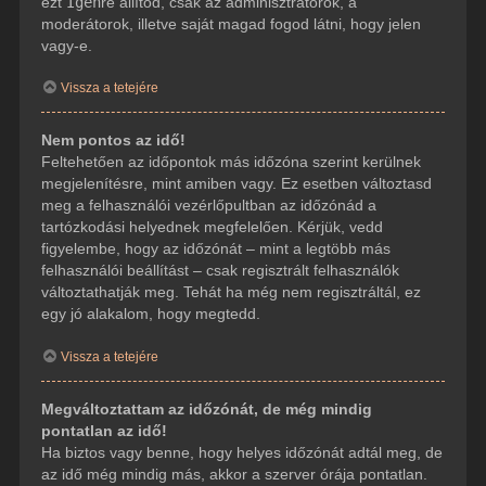
ezt
Igen
re állítod, csak az adminisztrátorok, a
moderátorok, illetve saját magad fogod látni, hogy jelen
vagy-e.
Vissza a tetejére
Nem pontos az idő!
Feltehetően az időpontok más időzóna szerint kerülnek
megjelenítésre, mint amiben vagy. Ez esetben változtasd
meg a felhasználói vezérlőpultban az időzónád a
tartózkodási helyednek megfelelően. Kérjük, vedd
figyelembe, hogy az időzónát – mint a legtöbb más
felhasználói beállítást – csak regisztrált felhasználók
változtathatják meg. Tehát ha még nem regisztráltál, ez
egy jó alakalom, hogy megtedd.
Vissza a tetejére
Megváltoztattam az időzónát, de még mindig
pontatlan az idő!
Ha biztos vagy benne, hogy helyes időzónát adtál meg, de
az idő még mindig más, akkor a szerver órája pontatlan.