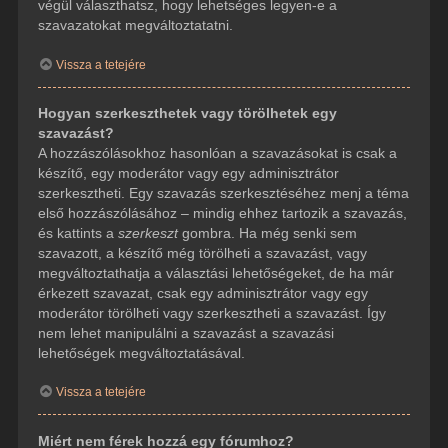
végül választhatsz, hogy lehetséges legyen-e a
szavazatokat megváltoztatatni.
Vissza a tetejére
Hogyan szerkeszthetek vagy törölhetek egy
szavazást?
A hozzászólásokhoz hasonlóan a szavazásokat is csak a
készítő, egy moderátor vagy egy adminisztrátor
szerkesztheti. Egy szavazás szerkesztéséhez menj a téma
első hozzászólásához – mindig ehhez tartozik a szavazás,
és kattints a
szerkeszt
gombra. Ha még senki sem
szavazott, a készítő még törölheti a szavazást, vagy
megváltoztathatja a választási lehetőségeket, de ha már
érkezett szavazat, csak egy adminisztrátor vagy egy
moderátor törölheti vagy szerkesztheti a szavazást. Így
nem lehet manipulálni a szavazást a szavazási
lehetőségek megváltoztatásával.
Vissza a tetejére
Miért nem férek hozzá egy fórumhoz?