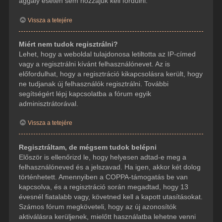
aggály esetén sem hozzájuk kell fordulni.
Vissza a tetejére
Miért nem tudok regisztrálni?
Lehet, hogy a weboldal tulajdonosa letiltotta az IP-címed
vagy a regisztrálni kívánt felhasználónevet. Az is
előfordulhat, hogy a regisztráció kikapcsolásra került, hogy
ne tudjanak új felhasználók regisztrálni. További
segítségért lépj kapcsolatba a fórum egyik
adminisztrátorával.
Vissza a tetejére
Regisztráltam, de mégsem tudok belépni
Először is ellenőrizd le, hogy helyesen adtad-e meg a
felhasználóneved és a jelszavad. Ha igen, akkor két dolog
történhetett. Amennyiben a COPPA-támogatás be van
kapcsolva, és a regisztráció során megadtad, hogy 13
évesnél fiatalabb vagy, követned kell a kapott utasításokat.
Számos fórum megköveteli, hogy az új azonosítók
aktiválásra kerüljenek, mielőtt használatba lehetne venni