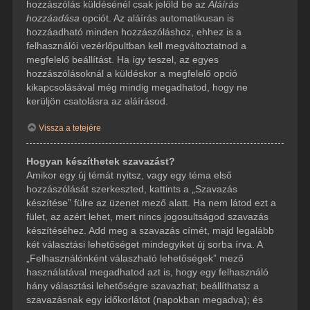
hozzászólás küldésénél csak jelöld be az
Aláírás
hozzáadása
opciót. Az aláírás automatikusan is
hozzáadható minden hozzászóláshoz, ehhez is a
felhasználói vezérlőpultban kell megváltoztatnod a
megfelelő beállítást. Ha így teszel, az egyes
hozzászólásoknál a küldéskor a megfelelő opció
kikapcsolásával még mindig megadhatod, hogy ne
kerüljön csatolásra az aláírásod.
Vissza a tetejére
Hogyan készíthetek szavazást?
Amikor egy új témát nyitsz, vagy egy téma első
hozzászólását szerkeszted, kattints a „Szavazás
készítése” fülre az üzenet mező alatt. Ha nem látod ezt a
fület, az azért lehet, mert nincs jogosultságod szavazás
készítéséhez. Add meg a szavazás címét, majd legalább
két választási lehetőséget mindegyiket új sorba írva. A
„Felhasználónként válaszható lehetőségek” mező
használatával megadhatod azt is, hogy egy felhasználó
hány választási lehetőségre szavazhat; beállíthatsz a
szavazásnak egy időkorlátot (napokban megadva); és