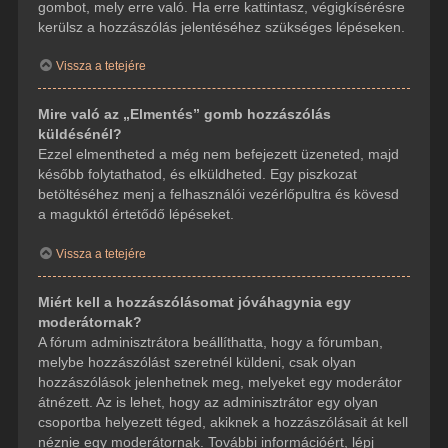
gombot, mely erre való. Ha erre kattintasz, végigkísérésre
kerülsz a hozzászólás jelentéséhez szükséges lépéseken.
Vissza a tetejére
Mire való az „Elmentés” gomb hozzászólás
küldésénél?
Ezzel elmentheted a még nem befejezett üzeneted, majd
később folytathatod, és elküldheted. Egy piszkozat
betöltéséhez menj a felhasználói vezérlőpultra és kövesd
a maguktól értetődő lépéseket.
Vissza a tetejére
Miért kell a hozzászólásomat jóváhagynia egy
moderátornak?
A fórum adminisztrátora beállíthatta, hogy a fórumban,
melybe hozzászólást szeretnél küldeni, csak olyan
hozzászólások jelenhetnek meg, melyeket egy moderátor
átnézett. Az is lehet, hogy az adminisztrátor egy olyan
csoportba helyezett téged, akiknek a hozzászólásait át kell
néznie egy moderátornak. További információért, lépj