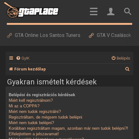
GTA Online Los Santos Tuners
GTA V Csalások
GyIK
Belépés
K
Fórum kezdőlap
e
Gyakran ismételt kérdések
r
Belépési és regisztrációs kérdések
e
Miért kell regisztrálnom?
s
Mi az a COPPA?
Miért nem tudok regisztrálni?
é
Regisztráltam, de mégsem tudok belépni
Miért nem tudok belépni?
s
Korábban regisztráltam magam, azonban már nem tudok belépni?!
Elfelejtettem a jelszavamat!