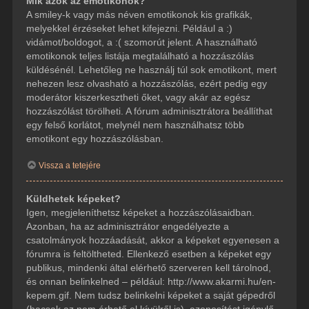
Mik azok az emotikonok?
A smiley-k vagy más néven emotikonok kis grafikák,
melyekkel érzéseket lehet kifejezni. Például a :)
vidámot/boldogot, a :( szomorút jelent. A használható
emotikonok teljes listája megtalálható a hozzászólás
küldésénél. Lehetőleg ne használj túl sok emotikont, mert
nehezen lesz olvasható a hozzászólás, ezért pedig egy
moderátor kiszerkesztheti őket, vagy akár az egész
hozzászólást törölheti. A fórum adminisztrátora beállíthat
egy felső korlátot, melynél nem használhatsz több
emotikont egy hozzászólásban.
Vissza a tetejére
Küldhetek képeket?
Igen, megjeleníthetsz képeket a hozzászólásaidban.
Azonban, ha az adminisztrátor engedélyezte a
csatolmányok hozzáadását, akkor a képeket egyenesen a
fórumra is feltöltheted. Ellenkező esetben a képeket egy
publikus, mindenki által elérhető szerveren kell tárolnod,
és onnan belinkelned – például: http://www.akarmi.hu/en-
kepem.gif. Nem tudsz belinkelni képeket a saját gépedről