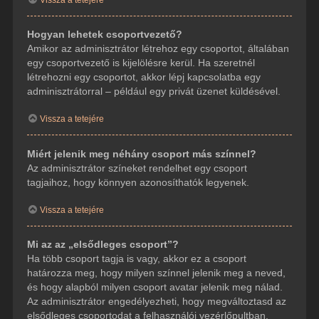
Hogyan lehetek csoportvezető?
Amikor az adminisztrátor létrehoz egy csoportot, általában
egy csoportvezető is kijelölésre kerül. Ha szeretnél
létrehozni egy csoportot, akkor lépj kapcsolatba egy
adminisztrátorral – például egy privát üzenet küldésével.
Vissza a tetejére
Miért jelenik meg néhány csoport más színnel?
Az adminisztrátor színeket rendelhet egy csoport
tagjaihoz, hogy könnyen azonosíthatók legyenek.
Vissza a tetejére
Mi az az „elsődleges csoport”?
Ha több csoport tagja is vagy, akkor ez a csoport
határozza meg, hogy milyen színnel jelenik meg a neved,
és hogy alapból milyen csoport avatar jelenik meg nálad.
Az adminisztrátor engedélyezheti, hogy megváltoztasd az
elsődleges csoportodat a felhasználói vezérlőpultban.