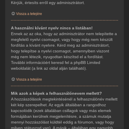
Kérjük, értesíts erről egy adminisztrátort.
Vissza a tetejére
A használni kívánt nyelv nincs a listában!
Ennek az az oka, hogy az adminisztrátor nem telepítette a
megfelelő nyelvi csomagot, vagy hogy még nem készült
fordítás a kívánt nyelvre. Kérd meg az adminisztrátort,
hogy telepítse a nyelvi csomagot, amennyiben viszont
még nem létezik, nyugodtan készítsd el a fordítást.
További információért keresd fel a phpBB Limited
weboldalát (a link az oldal alján található).
Vissza a tetejére
Mik azok a képek a felhasználónevem mellett?
A hozzászólások megtekintésénél a felhasználónév mellett
két kép szerepelhet. Az egyik általában a rangodhoz
kapcsolódik (ezek általában csillagok vagy más elemek
formájában kerülnek megjelenítésre, a számuk mutatja
mennyi hozzászólást küldtél eddig a fórumon, vagy hogy
milyen státuszod van). A másik – általában egy nagyobb