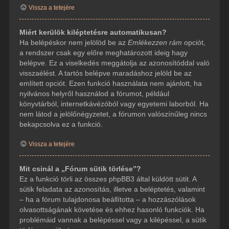
Vissza a tetejére
Miért kerülök kiléptetésre automatikusan?
Ha belépéskor nem jelölöd be az
Emlékezzen rám
opciót,
a rendszer csak egy előre meghatározott ideig hagy
belépve. Ez a viselkedés meggátolja az azonosítóddal való
visszaélést. A tartós belépve maradáshoz jelöld be az
említett opciót. Ezen funkció használata nem ajánlott, ha
nyilvános helyről használod a fórumot, például
könyvtárból, internetkávézóból vagy egyetemi laborból. Ha
nem látod a jelölőnégyzetet, a fórumon valószínűleg nincs
bekapcsolva ez a funkció.
Vissza a tetejére
Mit csinál a „Fórum sütik törlése”?
Ez a funkció törli az összes phpBB3 által küldött sütit. A
sütik feladata az azonosítás, illetve a beléptetés, valamint
– ha a fórum tulajdonosa beállította – a hozzászólások
olvasottságának követése és ehhez hasonló funkciók. Ha
problémáid vannak a belépéssel vagy a kilépéssel, a sütik