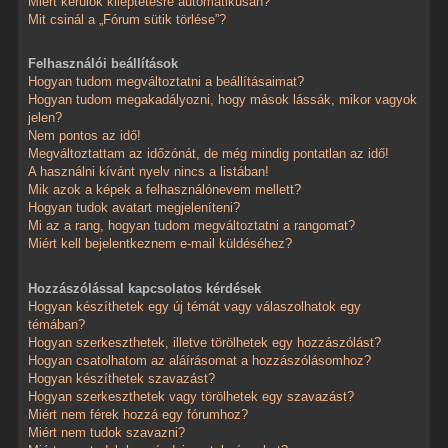
Miért kerülök kiléptetésre automatikusan?
Mit csinál a „Fórum sütik törlése”?
Felhasználói beállítások
Hogyan tudom megváltoztatni a beállításaimat?
Hogyan tudom megakadályozni, hogy mások lássák, mikor vagyok
jelen?
Nem pontos az idő!
Megváltoztattam az időzónát, de még mindig pontatlan az idő!
A használni kívánt nyelv nincs a listában!
Mik azok a képek a felhasználónevem mellett?
Hogyan tudok avatart megjeleníteni?
Mi az a rang, hogyan tudom megváltoztatni a rangomat?
Miért kell bejelentkeznem e-mail küldéséhez?
Hozzászólással kapcsolatos kérdések
Hogyan készíthetek egy új témát vagy válaszolhatok egy
témában?
Hogyan szerkeszthetek, illetve törölhetek egy hozzászólást?
Hogyan csatolhatom az aláírásomat a hozzászólásomhoz?
Hogyan készíthetek szavazást?
Hogyan szerkeszthetek vagy törölhetek egy szavazást?
Miért nem férek hozzá egy fórumhoz?
Miért nem tudok szavazni?