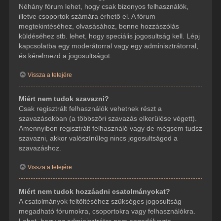
Néhány fórum lehet, hogy csak bizonyos felhasználók,
illetve csoportok számára érhető el. A fórum
megtekintéséhez, olvasásához, benne hozzászólás
küldéséhez stb. lehet, hogy speciális jogosultság kell. Lépj
kapcsolatba egy moderátorral vagy egy adminisztrátorral,
és kérelmezd a jogosultságot.
Vissza a tetejére
Miért nem tudok szavazni?
Csak regisztrált felhasználók vehetnek részt a
szavazásokban (a többszöri szavazás elkerülése végett).
Amennyiben regisztrált felhasználó vagy de mégsem tudsz
szavazni, akkor valószínűleg nincs jogosultságod a
szavazáshoz.
Vissza a tetejére
Miért nem tudok hozzáadni csatolmányokat?
A csatolmányok feltöltéséhez szükséges jogosultság
megadható fórumokra, csoportokra vagy felhasználókra.
Lehet, hogy az adminisztrátor nem engedélyezte