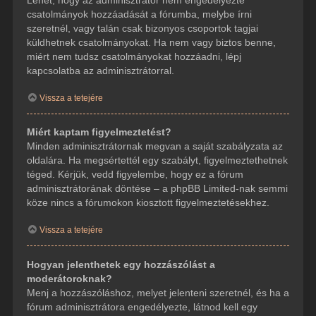
csatolmányok hozzáadását a fórumba, melybe írni
szeretnél, vagy talán csak bizonyos csoportok tagjai
küldhetnek csatolmányokat. Ha nem vagy biztos benne,
miért nem tudsz csatolmányokat hozzáadni, lépj
kapcsolatba az adminisztrátorral.
Vissza a tetejére
Miért kaptam figyelmeztetést?
Minden adminisztrátornak megvan a saját szabályzata az
oldalára. Ha megsértettél egy szabályt, figyelmeztethetnek
téged. Kérjük, vedd figyelembe, hogy ez a fórum
adminisztrátorának döntése – a phpBB Limited-nak semmi
köze nincs a fórumokon kiosztott figyelmeztetésekhez.
Vissza a tetejére
Hogyan jelenthetek egy hozzászólást a
moderátoroknak?
Menj a hozzászóláshoz, melyet jelenteni szeretnél, és ha a
fórum adminisztrátora engedélyezte, látnod kell egy