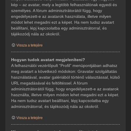
kép – az avatar, mely a legtöbb felhasználónak egyedi és
személyes. A fórum adminisztrátorától függ, hogy
engedélyezett-e az avatarok használata, illetve milyen
módot lehet megadni ezt a képet. Ha nem tudsz avatart
beállítani, lépj kapcsolatba egy adminisztrátorral, és
tájékozódj nála az okokról.
Vissza a tetejére
Hogyan tudok avatart megjeleníteni?
A felhasználói vezérlőpult “Profil” menüpontjában adhatsz
meg avatart a következő módokon: Gravatar szolgáltatás
használatával, avatar galériából történő választással, külső
URL megadásával és feltöltéssel. A fórum
adminisztrátorától függ, hogy engedélyezett-e az avatarok
használta, illetve milyen módon lehet megadni ezt a képet.
Ha nem tudsz avatart beállítani, lépj kapcsolatba egy
adminisztrátorral, és tájékozódj nála az okokról.
Vissza a tetejére