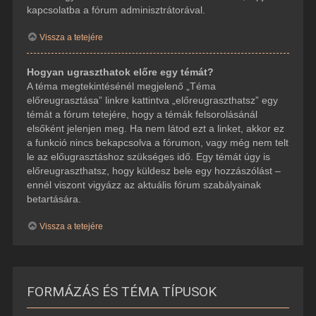
kapcsolatba a fórum adminisztrátorával.
Vissza a tetejére
Hogyan ugraszthatok előre egy témát?
A téma megtekintésénél megjelenő „Téma
előreugrasztása” linkre kattintva „előreugraszthatsz” egy
témát a fórum tetejére, hogy a témák felsorolásánál
elsőként jelenjen meg. Ha nem látod ezt a linket, akkor ez
a funkció nincs bekapcsolva a fórumon, vagy még nem telt
le az előugrasztáshoz szükséges idő. Egy témát úgy is
előreugraszthatsz, hogy küldesz bele egy hozzászólást –
ennél viszont vigyázz az aktuális fórum szabályainak
betartására.
Vissza a tetejére
FORMÁZÁS ÉS TÉMA TÍPUSOK