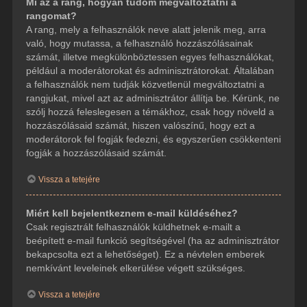
Mi az a rang, hogyan tudom megváltoztatni a
rangomat?
A rang, mely a felhasználók neve alatt jelenik meg, arra
való, hogy mutassa, a felhasználó hozzászólásainak
számát, illetve megkülönböztessen egyes felhasználókat,
például a moderátorokat és adminisztrátorokat. Általában
a felhasználók nem tudják közvetlenül megváltoztatni a
rangjukat, mivel azt az adminisztrátor állítja be. Kérünk, ne
szólj hozzá feleslegesen a témákhoz, csak hogy növeld a
hozzászólásaid számát, hiszen valószínű, hogy ezt a
moderátorok fel fogják fedezni, és egyszerűen csökkenteni
fogják a hozzászólásaid számát.
Vissza a tetejére
Miért kell bejelentkeznem e-mail küldéséhez?
Csak regisztrált felhasználók küldhetnek e-mailt a
beépített e-mail funkció segítségével (ha az adminisztrátor
bekapcsolta ezt a lehetőséget). Ez a névtelen emberek
nemkívánt leveleinek elkerülése végett szükséges.
Vissza a tetejére