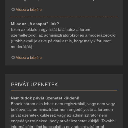
Vissza a tetejére
Mi az az „A csapat” link?
Ezen az oldalon egy listát találhatsz a fórum
üzemeltetőiről: az adminisztrátorokról és a moderátorokról
(utóbbiaknál jelezve például azt is, hogy melyik fórumot
moderálják).
Vissza a tetejére
PRIVÁT ÜZENETEK
Nem tudok privát üzenetet küldeni!
Ennek három oka lehet: nem regisztráltál, vagy nem vagy
belépve; az adminisztrátor nem engedélyezte a fórumon
privát üzenetek küldését; vagy az adminisztrátor nem
engedélyezte neked, hogy privát üzenetet küldjél. További
információért lépj kapcsolatba egy adminisztrátorral.