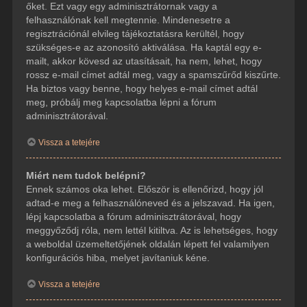
őket. Ezt vagy egy adminisztrátornak vagy a
felhasználónak kell megtennie. Mindenesetre a
regisztrációnál elvileg tájékoztatásra kerültél, hogy
szükséges-e az azonosító aktiválása. Ha kaptál egy e-
mailt, akkor kövesd az utasításait, ha nem, lehet, hogy
rossz e-mail címet adtál meg, vagy a spamszűrőd kiszűrte.
Ha biztos vagy benne, hogy helyes e-mail címet adtál
meg, próbálj meg kapcsolatba lépni a fórum
adminisztrátorával.
Vissza a tetejére
Miért nem tudok belépni?
Ennek számos oka lehet. Először is ellenőrizd, hogy jól
adtad-e meg a felhasználóneved és a jelszavad. Ha igen,
lépj kapcsolatba a fórum adminisztrátorával, hogy
meggyőződj róla, nem lettél kitiltva. Az is lehetséges, hogy
a weboldal üzemeltetőjének oldalán lépett fel valamilyen
konfigurációs hiba, melyet javítaniuk kéne.
Vissza a tetejére