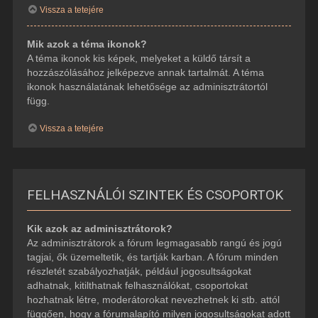
Vissza a tetejére
Mik azok a téma ikonok?
A téma ikonok kis képek, melyeket a küldő társít a
hozzászólásához jelképezve annak tartalmát. A téma
ikonok használatának lehetősége az adminisztrátortól
függ.
Vissza a tetejére
FELHASZNÁLÓI SZINTEK ÉS CSOPORTOK
Kik azok az adminisztrátorok?
Az adminisztrátorok a fórum legmagasabb rangú és jogú
tagjai, ők üzemeltetik, és tartják karban. A fórum minden
részletét szabályozhatják, például jogosultságokat
adhatnak, kitilthatnak felhasználókat, csoportokat
hozhatnak létre, moderátorokat nevezhetnek ki stb. attól
függően, hogy a fórumalapító milyen jogosultságokat adott