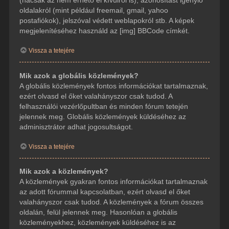
(hacsak az nem érhető el kívülről is), azonosítást igénylő
oldalakról (mint például freemail, gmail, yahoo
postafiókok), jelszóval védett weblapokról stb. A képek
megjelenítéséhez használd az [img] BBCode címkét.
Vissza a tetejére
Mik azok a globális közlemények?
A globális közlemények fontos információkat tartalmaznak,
ezért olvasd el őket valahányszor csak tudod. A
felhasználói vezérlőpultban és minden fórum tetején
jelennek meg. Globális közlemények küldéséhez az
adminisztrátor adhat jogosultságot.
Vissza a tetejére
Mik azok a közlemények?
A közlemények gyakran fontos információkat tartalmaznak
az adott fórummal kapcsolatban, ezért olvasd el őket
valahányszor csak tudod. A közlemények a fórum összes
oldalán, felül jelennek meg. Hasonlóan a globális
közleményekhez, közlemények küldéséhez is az