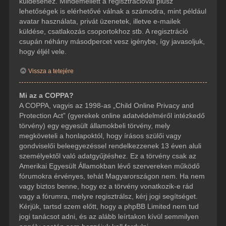
küldéséhez. Mindemellett a regisztrációval plusz
lehetőségek is elérhetővé válnak a számodra, mint például
avatar használata, privát üzenetek, illetve e-mailek
küldése, csatlakozás csoportokhoz stb. A regisztráció
csupán néhány másodpercet vesz igénybe, így javasoljuk,
hogy éljél vele.
Vissza a tetejére
Mi az a COPPA?
A COPPA, vagyis az 1998-as „Child Online Privacy and
Protection Act” (gyerekek online adatvédelméről intézkedő
törvény) egy egyesült államokbeli törvény, mely
megköveteli a honlapoktól, hogy írásos szülői vagy
gondviselői beleegyezéssel rendelkezzenek 13 éven aluli
személyektől való adatgyűjtéshez. Ez a törvény csak az
Amerikai Egyesült Államokban lévő szervereken működő
fórumokra érvényes, tehát Magyarországon nem. Ha nem
vagy biztos benne, hogy ez a törvény vonatkozik-e rád
vagy a fórumra, melyre regisztrálsz, kérj jogi segítséget.
Kérjük, tartsd szem előtt, hogy a phpBB Limited nem tud
jogi tanácsot adni, és az alább leírtakon kívül semmilyen