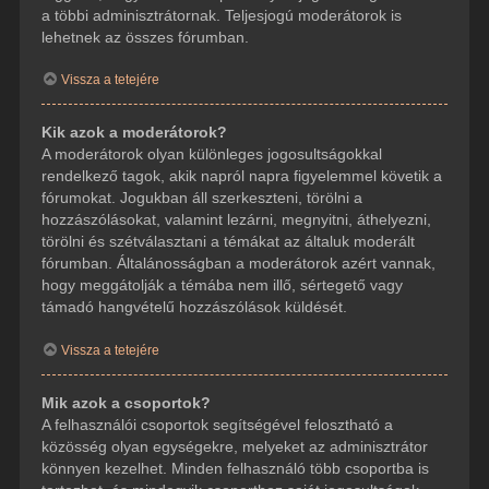
a többi adminisztrátornak. Teljesjogú moderátorok is
lehetnek az összes fórumban.
Vissza a tetejére
Kik azok a moderátorok?
A moderátorok olyan különleges jogosultságokkal
rendelkező tagok, akik napról napra figyelemmel követik a
fórumokat. Jogukban áll szerkeszteni, törölni a
hozzászólásokat, valamint lezárni, megnyitni, áthelyezni,
törölni és szétválasztani a témákat az általuk moderált
fórumban. Általánosságban a moderátorok azért vannak,
hogy meggátolják a témába nem illő, sértegető vagy
támadó hangvételű hozzászólások küldését.
Vissza a tetejére
Mik azok a csoportok?
A felhasználói csoportok segítségével felosztható a
közösség olyan egységekre, melyeket az adminisztrátor
könnyen kezelhet. Minden felhasználó több csoportba is