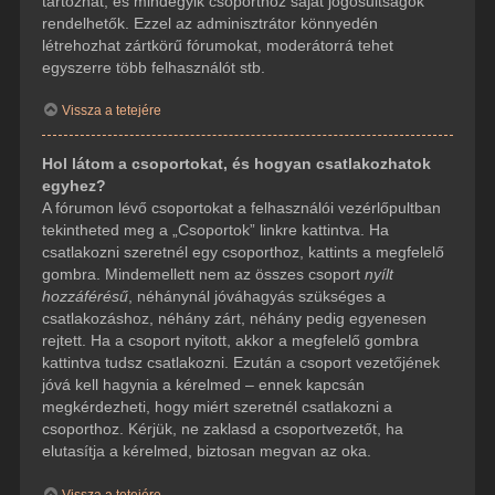
tartozhat, és mindegyik csoporthoz saját jogosultságok
rendelhetők. Ezzel az adminisztrátor könnyedén
létrehozhat zártkörű fórumokat, moderátorrá tehet
egyszerre több felhasználót stb.
Vissza a tetejére
Hol látom a csoportokat, és hogyan csatlakozhatok
egyhez?
A fórumon lévő csoportokat a felhasználói vezérlőpultban
tekintheted meg a „Csoportok” linkre kattintva. Ha
csatlakozni szeretnél egy csoporthoz, kattints a megfelelő
gombra. Mindemellett nem az összes csoport
nyílt
hozzáférésű
, néhánynál jóváhagyás szükséges a
csatlakozáshoz, néhány zárt, néhány pedig egyenesen
rejtett. Ha a csoport nyitott, akkor a megfelelő gombra
kattintva tudsz csatlakozni. Ezután a csoport vezetőjének
jóvá kell hagynia a kérelmed – ennek kapcsán
megkérdezheti, hogy miért szeretnél csatlakozni a
csoporthoz. Kérjük, ne zaklasd a csoportvezetőt, ha
elutasítja a kérelmed, biztosan megvan az oka.
Vissza a tetejére