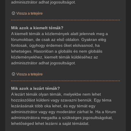
adminisztrátor adhat jogosultságot.
Vissza a tetejére
Mik azok a kiemelt témák?
A kiemelt témák a közlemények alatt jelennek meg a
fórumokban, de csak az első oldalon. Gyakran elég
fontosak, úgyhogy érdemes őket elolvasnod, ha
lehetséges. Hasonlóan a globális és nem globális
közleményekhez, kiemelt témák küldéséhez az
adminisztrátor adhat jogosultságot.
Vissza a tetejére
Mik azok a lezárt témák?
A lezárt témák olyan témák, melyekbe nem lehet
hozzászólást küldeni vagy szavazni bennük. Egy téma
lezárásának több oka lehet, és egy témát egy
adminisztrátor vagy egy moderátor zárhat le. Ha a fórum
adminisztrátora megadta a szükséges jogosultságokat,
lehetőséged lehet lezárni a saját témáidat.