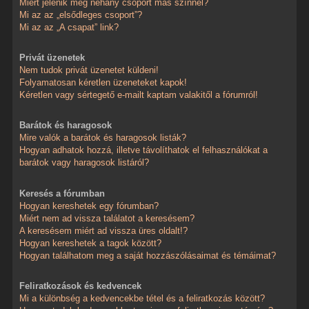
Miért jelenik meg néhány csoport más színnel?
Mi az az „elsődleges csoport”?
Mi az az „A csapat” link?
Privát üzenetek
Nem tudok privát üzenetet küldeni!
Folyamatosan kéretlen üzeneteket kapok!
Kéretlen vagy sértegető e-mailt kaptam valakitől a fórumról!
Barátok és haragosok
Mire valók a barátok és haragosok listák?
Hogyan adhatok hozzá, illetve távolíthatok el felhasználókat a
barátok vagy haragosok listáról?
Keresés a fórumban
Hogyan kereshetek egy fórumban?
Miért nem ad vissza találatot a keresésem?
A keresésem miért ad vissza üres oldalt!?
Hogyan kereshetek a tagok között?
Hogyan találhatom meg a saját hozzászólásaimat és témáimat?
Feliratkozások és kedvencek
Mi a különbség a kedvencekbe tétel és a feliratkozás között?