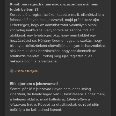
Korábban regisztráltam magam, azonban már nem
tudok belépni?!
Keresd elő a regisztrációkor kapott e-mailt, ellenőrizd le a
felhasználóneved és a jelszavad, majd próbálkozz újra.
Lehetséges, hogy az adminisztrátor valamilyen okból
kifolyólag inaktiválta, vagy törölte az azonosítód. Ez
utóbbinak egy lehetséges oka, hogy nem küldtél egy
hozzászólást se. Néhány fórumon ugyanis szokás, hogy
bizonyos időközönként eltávolítják az olyan felhasználókat,
akik nem küldtek hozzászólást, hogy csökkentsék az
adatbázis méretét. Próbálj meg újra regisztrálni és
bekapcsolódni a társalgásba.
Vissza a tetejére
Elfelejtettem a jelszavamat!
Semmi pánik! A jelszavad ugyan nem lehet utólag
kideríteni, de lehetőséged van új készítésére. Ehhez menj
a belépés oldalra, majd kattints az
Elfelejtettem a
jelszavam
linkre. Kövesd az utasításokat, és rövid időn
belül újra be kell tudnod lépned.