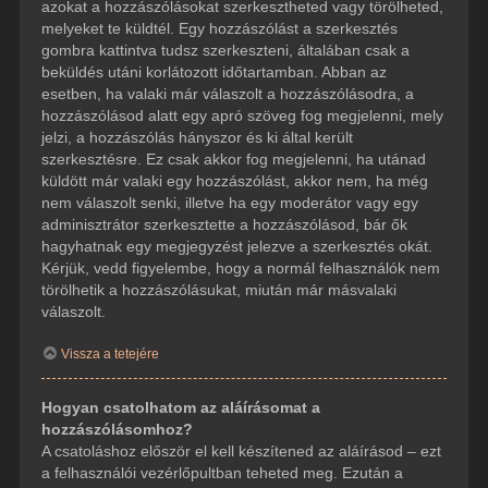
azokat a hozzászólásokat szerkesztheted vagy törölheted,
melyeket te küldtél. Egy hozzászólást a szerkesztés
gombra kattintva tudsz szerkeszteni, általában csak a
beküldés utáni korlátozott időtartamban. Abban az
esetben, ha valaki már válaszolt a hozzászólásodra, a
hozzászólásod alatt egy apró szöveg fog megjelenni, mely
jelzi, a hozzászólás hányszor és ki által került
szerkesztésre. Ez csak akkor fog megjelenni, ha utánad
küldött már valaki egy hozzászólást, akkor nem, ha még
nem válaszolt senki, illetve ha egy moderátor vagy egy
adminisztrátor szerkesztette a hozzászólásod, bár ők
hagyhatnak egy megjegyzést jelezve a szerkesztés okát.
Kérjük, vedd figyelembe, hogy a normál felhasználók nem
törölhetik a hozzászólásukat, miután már másvalaki
válaszolt.
Vissza a tetejére
Hogyan csatolhatom az aláírásomat a
hozzászólásomhoz?
A csatoláshoz először el kell készítened az aláírásod – ezt
a felhasználói vezérlőpultban teheted meg. Ezután a