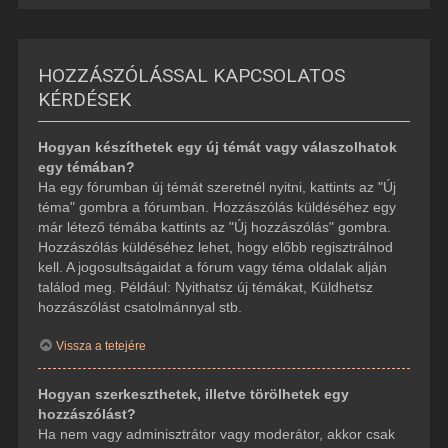
HOZZÁSZÓLÁSSAL KAPCSOLATOS
KÉRDÉSEK
Hogyan készíthetek egy új témát vagy válaszolhatok
egy témában?
Ha egy fórumban új témát szeretnél nyitni, kattints az "Új
téma" gombra a fórumban. Hozzászólás küldéséhez egy
már létező témába kattints az "Új hozzászólás" gombra.
Hozzászólás küldéséhez lehet, hogy előbb regisztrálnod
kell. A jogosultságaidat a fórum vagy téma oldalak alján
találod meg. Például: Nyithatsz új témákat, Küldhetsz
hozzászólást csatolmánnyal stb.
Vissza a tetejére
Hogyan szerkeszthetek, illetve törölhetek egy
hozzászólást?
Ha nem vagy adminisztrátor vagy moderátor, akkor csak