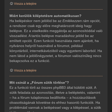
Vissza a tetejére
Miért kerülök kiléptetésre automatikusan?
Ha belépéskor nem jelölöd be az
Emlékezzen rám
opciót,
a rendszer csak egy előre meghatározott ideig hagy
belépve. Ez a viselkedés meggátolja az azonosítóddal való
visszaélést. A tartós belépve maradáshoz jelöld be az
említett opciót. Ezen funkció használata nem ajánlott, ha
nyilvános helyről használod a fórumot, például
könyvtárból, internetkávézóból vagy egyetemi laborból. Ha
nem látod a jelölőnégyzetet, a fórumon valószínűleg nincs
bekapcsolva ez a funkció.
Vissza a tetejére
Mit csinál a „Fórum sütik törlése”?
Ez a funkció törli az összes phpBB3 által küldött sütit. A
sütik feladata az azonosítás, illetve a beléptetés, valamint
– ha a fórum tulajdonosa beállította – a hozzászólások
olvasottságának követése és ehhez hasonló funkciók. Ha
problémáid vannak a belépéssel vagy a kilépéssel, a sütik