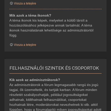
Vissza a tetejére
Mik azok a téma ikonok?
A téma ikonok kis képek, melyeket a küldő társít a
hozzászólásához jelképezve annak tartalmát. A téma
ikonok használatának lehetősége az adminisztrátortól
függ.
Vissza a tetejére
FELHASZNÁLÓI SZINTEK ÉS CSOPORTOK
Kik azok az adminisztrátorok?
Az adminisztrátorok a fórum legmagasabb rangú és jogú
tagjai, ők üzemeltetik, és tartják karban. A fórum minden
részletét szabályozhatják, például jogosultságokat
adhatnak, kitilthatnak felhasználókat, csoportokat
hozhatnak létre, moderátorokat nevezhetnek ki stb. attól
függően, hogy a fórumalapító milyen jogosultságokat adott