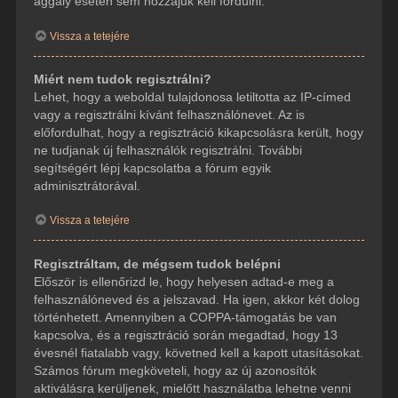
aggály esetén sem hozzájuk kell fordulni.
Vissza a tetejére
Miért nem tudok regisztrálni?
Lehet, hogy a weboldal tulajdonosa letiltotta az IP-címed
vagy a regisztrálni kívánt felhasználónevet. Az is
előfordulhat, hogy a regisztráció kikapcsolásra került, hogy
ne tudjanak új felhasználók regisztrálni. További
segítségért lépj kapcsolatba a fórum egyik
adminisztrátorával.
Vissza a tetejére
Regisztráltam, de mégsem tudok belépni
Először is ellenőrizd le, hogy helyesen adtad-e meg a
felhasználóneved és a jelszavad. Ha igen, akkor két dolog
történhetett. Amennyiben a COPPA-támogatás be van
kapcsolva, és a regisztráció során megadtad, hogy 13
évesnél fiatalabb vagy, követned kell a kapott utasításokat.
Számos fórum megköveteli, hogy az új azonosítók
aktiválásra kerüljenek, mielőtt használatba lehetne venni