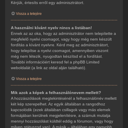
Kérjük, értesíts erről egy adminisztrátort.
Vissza a tetejére
A használni kívánt nyelv nincs a listában!
Ennek az az oka, hogy az adminisztrátor nem telepítette a
megfelelő nyelvi csomagot, vagy hogy még nem készült
fordítás a kívánt nyelvre. Kérd meg az adminisztrátort,
hogy telepítse a nyelvi csomagot, amennyiben viszont
még nem létezik, nyugodtan készítsd el a fordítást.
További információért keresd fel a phpBB Limited
weboldalát (a link az oldal alján található).
Vissza a tetejére
Mik azok a képek a felhasználónevem mellett?
A hozzászólások megtekintésénél a felhasználónév mellett
két kép szerepelhet. Az egyik általában a rangodhoz
kapcsolódik (ezek általában csillagok vagy más elemek
formájában kerülnek megjelenítésre, a számuk mutatja
mennyi hozzászólást küldtél eddig a fórumon, vagy hogy
milyen státuszod van). A másik – általában egy nagyobb