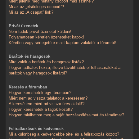
Miért jelenik meg néhány csoport más színnel?
Mi az az „elsődleges csoport”?
Mi az az „A csapat” link?
Privát üzenetek
Nem tudok privát üzenetet küldeni!
Folyamatosan kéretlen üzeneteket kapok!
Kéretlen vagy sértegető e-mailt kaptam valakitől a fórumról!
Barátok és haragosok
Mire valók a barátok és haragosok listák?
Hogyan adhatok hozzá, illetve távolíthatok el felhasználókat a
barátok vagy haragosok listáról?
Keresés a fórumban
Hogyan kereshetek egy fórumban?
Miért nem ad vissza találatot a keresésem?
A keresésem miért ad vissza üres oldalt!?
Hogyan kereshetek a tagok között?
Hogyan találhatom meg a saját hozzászólásaimat és témáimat?
Feliratkozások és kedvencek
Mi a különbség a kedvencekbe tétel és a feliratkozás között?