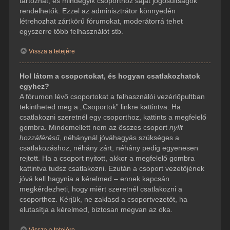
tartozhat, és mindegyik csoporthoz saját jogosultságok
rendelhetők. Ezzel az adminisztrátor könnyedén
létrehozhat zártkörű fórumokat, moderátorrá tehet
egyszerre több felhasználót stb.
Vissza a tetejére
Hol látom a csoportokat, és hogyan csatlakozhatok
egyhez?
A fórumon lévő csoportokat a felhasználói vezérlőpultban
tekintheted meg a „Csoportok” linkre kattintva. Ha
csatlakozni szeretnél egy csoporthoz, kattints a megfelelő
gombra. Mindemellett nem az összes csoport
nyílt
hozzáférésű
, néhánynál jóváhagyás szükséges a
csatlakozáshoz, néhány zárt, néhány pedig egyenesen
rejtett. Ha a csoport nyitott, akkor a megfelelő gombra
kattintva tudsz csatlakozni. Ezután a csoport vezetőjének
jóvá kell hagynia a kérelmed – ennek kapcsán
megkérdezheti, hogy miért szeretnél csatlakozni a
csoporthoz. Kérjük, ne zaklasd a csoportvezetőt, ha
elutasítja a kérelmed, biztosan megvan az oka.
Vissza a tetejére