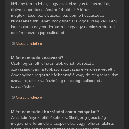
Néhány fórum lehet, hogy csak bizonyos felhasználók,
illetve csoportok számára érhető el. A fórum
megtekintéséhez, olvasásához, benne hozzászólás
küldéséhez stb. lehet, hogy speciális jogosultság kell. Lépj
kapcsolatba egy moderátorral vagy egy adminisztrátorral,
és kérelmezd a jogosultságot.
Vissza a tetejére
Miért nem tudok szavazni?
Csak regisztrált felhasználók vehetnek részt a
szavazásokban (a többszöri szavazás elkerülése végett).
Amennyiben regisztrált felhasználó vagy de mégsem tudsz
szavazni, akkor valószínűleg nincs jogosultságod a
szavazáshoz.
Vissza a tetejére
Miért nem tudok hozzáadni csatolmányokat?
A csatolmányok feltöltéséhez szükséges jogosultság
megadható fórumokra, csoportokra vagy felhasználókra.
Lehet, hogy az adminisztrátor nem engedélyezte