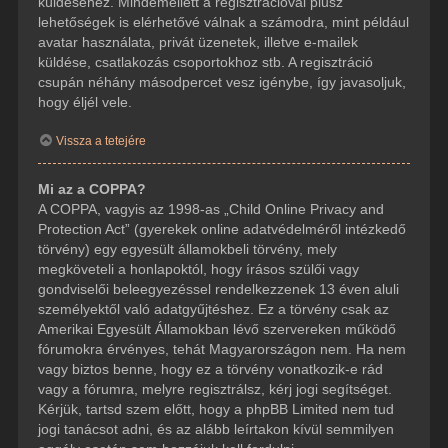
küldéséhez. Mindemellett a regisztrációval plusz
lehetőségek is elérhetővé válnak a számodra, mint például
avatar használata, privát üzenetek, illetve e-mailek
küldése, csatlakozás csoportokhoz stb. A regisztráció
csupán néhány másodpercet vesz igénybe, így javasoljuk,
hogy éljél vele.
Vissza a tetejére
Mi az a COPPA?
A COPPA, vagyis az 1998-as „Child Online Privacy and
Protection Act” (gyerekek online adatvédelméről intézkedő
törvény) egy egyesült államokbeli törvény, mely
megköveteli a honlapoktól, hogy írásos szülői vagy
gondviselői beleegyezéssel rendelkezzenek 13 éven aluli
személyektől való adatgyűjtéshez. Ez a törvény csak az
Amerikai Egyesült Államokban lévő szervereken működő
fórumokra érvényes, tehát Magyarországon nem. Ha nem
vagy biztos benne, hogy ez a törvény vonatkozik-e rád
vagy a fórumra, melyre regisztrálsz, kérj jogi segítséget.
Kérjük, tartsd szem előtt, hogy a phpBB Limited nem tud
jogi tanácsot adni, és az alább leírtakon kívül semmilyen