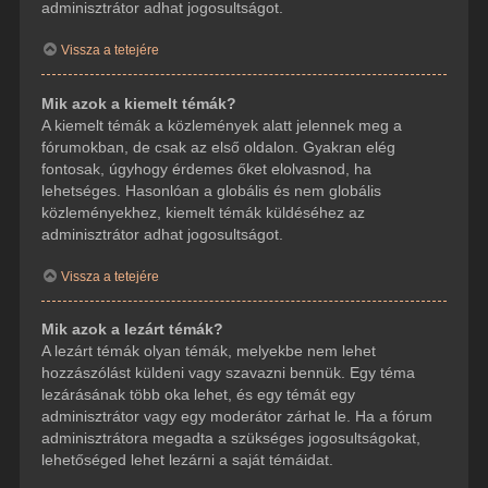
adminisztrátor adhat jogosultságot.
Vissza a tetejére
Mik azok a kiemelt témák?
A kiemelt témák a közlemények alatt jelennek meg a
fórumokban, de csak az első oldalon. Gyakran elég
fontosak, úgyhogy érdemes őket elolvasnod, ha
lehetséges. Hasonlóan a globális és nem globális
közleményekhez, kiemelt témák küldéséhez az
adminisztrátor adhat jogosultságot.
Vissza a tetejére
Mik azok a lezárt témák?
A lezárt témák olyan témák, melyekbe nem lehet
hozzászólást küldeni vagy szavazni bennük. Egy téma
lezárásának több oka lehet, és egy témát egy
adminisztrátor vagy egy moderátor zárhat le. Ha a fórum
adminisztrátora megadta a szükséges jogosultságokat,
lehetőséged lehet lezárni a saját témáidat.