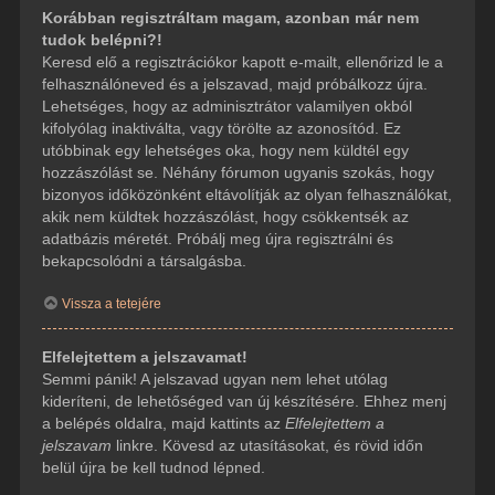
Korábban regisztráltam magam, azonban már nem
tudok belépni?!
Keresd elő a regisztrációkor kapott e-mailt, ellenőrizd le a
felhasználóneved és a jelszavad, majd próbálkozz újra.
Lehetséges, hogy az adminisztrátor valamilyen okból
kifolyólag inaktiválta, vagy törölte az azonosítód. Ez
utóbbinak egy lehetséges oka, hogy nem küldtél egy
hozzászólást se. Néhány fórumon ugyanis szokás, hogy
bizonyos időközönként eltávolítják az olyan felhasználókat,
akik nem küldtek hozzászólást, hogy csökkentsék az
adatbázis méretét. Próbálj meg újra regisztrálni és
bekapcsolódni a társalgásba.
Vissza a tetejére
Elfelejtettem a jelszavamat!
Semmi pánik! A jelszavad ugyan nem lehet utólag
kideríteni, de lehetőséged van új készítésére. Ehhez menj
a belépés oldalra, majd kattints az
Elfelejtettem a
jelszavam
linkre. Kövesd az utasításokat, és rövid időn
belül újra be kell tudnod lépned.