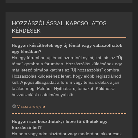
HOZZÁSZÓLÁSSAL KAPCSOLATOS
KÉRDÉSEK
Hogyan készíthetek egy új témát vagy válaszolhatok
egy témában?
Ha egy fórumban új témát szeretnél nyitni, kattints az "Új
téma" gombra a fórumban. Hozzászólás küldéséhez egy
már létező témába kattints az "Új hozzászólás" gombra.
Hozzászólás küldéséhez lehet, hogy előbb regisztrálnod
kell. A jogosultságaidat a fórum vagy téma oldalak alján
találod meg. Például: Nyithatsz új témákat, Küldhetsz
hozzászólást csatolmánnyal stb.
Vissza a tetejére
Hogyan szerkeszthetek, illetve törölhetek egy
hozzászólást?
Ha nem vagy adminisztrátor vagy moderátor, akkor csak