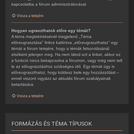
kapcsolatba a fórum adminisztrátorával.
Vissza a tetejére
Hogyan ugraszthatok előre egy témát?
A téma megtekintésénél megjelenő „Téma
előreugrasztása” linkre kattintva „előreugraszthatsz” egy
témát a fórum tetejére, hogy a témák felsorolásánál
elsőként jelenjen meg. Ha nem látod ezt a linket, akkor ez
a funkció nincs bekapcsolva a fórumon, vagy még nem telt
le az előugrasztáshoz szükséges idő. Egy témát úgy is
előreugraszthatsz, hogy küldesz bele egy hozzászólást –
ennél viszont vigyázz az aktuális fórum szabályainak
betartására.
Vissza a tetejére
FORMÁZÁS ÉS TÉMA TÍPUSOK