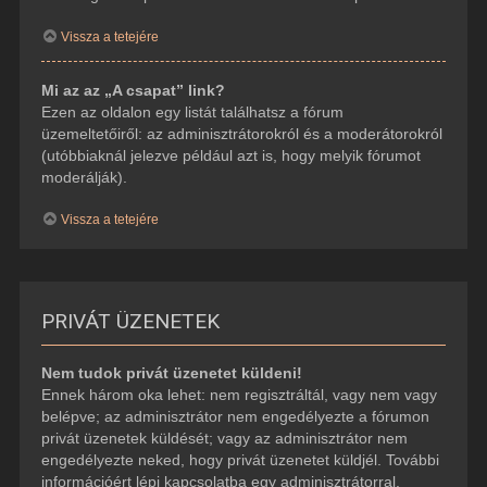
Vissza a tetejére
Mi az az „A csapat” link?
Ezen az oldalon egy listát találhatsz a fórum
üzemeltetőiről: az adminisztrátorokról és a moderátorokról
(utóbbiaknál jelezve például azt is, hogy melyik fórumot
moderálják).
Vissza a tetejére
PRIVÁT ÜZENETEK
Nem tudok privát üzenetet küldeni!
Ennek három oka lehet: nem regisztráltál, vagy nem vagy
belépve; az adminisztrátor nem engedélyezte a fórumon
privát üzenetek küldését; vagy az adminisztrátor nem
engedélyezte neked, hogy privát üzenetet küldjél. További
információért lépj kapcsolatba egy adminisztrátorral.