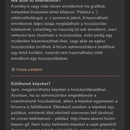
Mik azok az emotikonok?
A smiley-k vagy más néven emotikonok kis grafikák,
melyekkel érzéseket lehet kifejezni. Például a :)
vidámot/boldogot, a :( szomorút jelent. A használható
emotikonok teljes listája megtalálható a hozzászólás
küldésénél. Lehetőleg ne használj túl sok emotikont, mert
nehezen lesz olvasható a hozzászólás, ezért pedig egy
moderátor kiszerkesztheti őket, vagy akár az egész
hozzászólást törölheti. A fórum adminisztrátora beállíthat
egy felső korlátot, melynél nem használhatsz több
emotikont egy hozzászólásban.
Vissza a tetejére
Küldhetek képeket?
Igen, megjeleníthetsz képeket a hozzászólásaidban.
Azonban, ha az adminisztrátor engedélyezte a
csatolmányok hozzáadását, akkor a képeket egyenesen a
fórumra is feltöltheted. Ellenkező esetben a képeket egy
publikus, mindenki által elérhető szerveren kell tárolnod,
és onnan belinkelned – például: http://www.akarmi.hu/en-
kepem.gif. Nem tudsz belinkelni képeket a saját gépedről