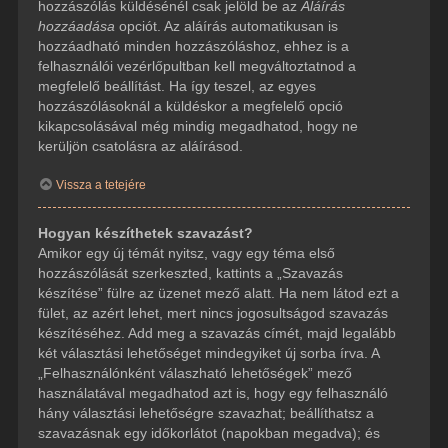
hozzászólás küldésénél csak jelöld be az
Aláírás
hozzáadása
opciót. Az aláírás automatikusan is
hozzáadható minden hozzászóláshoz, ehhez is a
felhasználói vezérlőpultban kell megváltoztatnod a
megfelelő beállítást. Ha így teszel, az egyes
hozzászólásoknál a küldéskor a megfelelő opció
kikapcsolásával még mindig megadhatod, hogy ne
kerüljön csatolásra az aláírásod.
Vissza a tetejére
Hogyan készíthetek szavazást?
Amikor egy új témát nyitsz, vagy egy téma első
hozzászólását szerkeszted, kattints a „Szavazás
készítése” fülre az üzenet mező alatt. Ha nem látod ezt a
fület, az azért lehet, mert nincs jogosultságod szavazás
készítéséhez. Add meg a szavazás címét, majd legalább
két választási lehetőséget mindegyiket új sorba írva. A
„Felhasználónként válaszható lehetőségek” mező
használatával megadhatod azt is, hogy egy felhasználó
hány választási lehetőségre szavazhat; beállíthatsz a
szavazásnak egy időkorlátot (napokban megadva); és