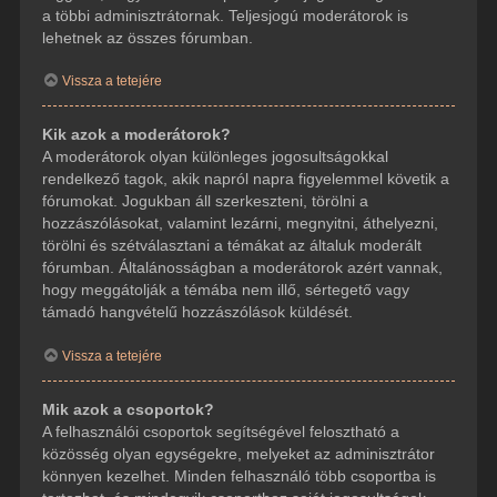
a többi adminisztrátornak. Teljesjogú moderátorok is
lehetnek az összes fórumban.
Vissza a tetejére
Kik azok a moderátorok?
A moderátorok olyan különleges jogosultságokkal
rendelkező tagok, akik napról napra figyelemmel követik a
fórumokat. Jogukban áll szerkeszteni, törölni a
hozzászólásokat, valamint lezárni, megnyitni, áthelyezni,
törölni és szétválasztani a témákat az általuk moderált
fórumban. Általánosságban a moderátorok azért vannak,
hogy meggátolják a témába nem illő, sértegető vagy
támadó hangvételű hozzászólások küldését.
Vissza a tetejére
Mik azok a csoportok?
A felhasználói csoportok segítségével felosztható a
közösség olyan egységekre, melyeket az adminisztrátor
könnyen kezelhet. Minden felhasználó több csoportba is