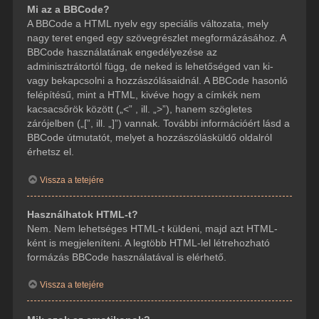
Mi az a BBCode?
A BBCode a HTML nyelv egy speciális változata, mely
nagy teret enged egy szövegrészlet megformázásához. A
BBCode használatának engedélyezése az
adminisztrátortól függ, de neked is lehetőséged van ki-
vagy bekapcsolni a hozzászólásaidnál. A BBCode hasonló
felépítésű, mint a HTML, kivéve hogy a címkék nem
kacsacsőrök között („<” , ill. „>”), hanem szögletes
zárójelben („[”, ill. „]”) vannak. További információért lásd a
BBCode útmutatót, melyet a hozzászólásküldő oldalról
érhetsz el.
Vissza a tetejére
Használhatok HTML-t?
Nem. Nem lehetséges HTML-t küldeni, majd azt HTML-
ként is megjeleníteni. A legtöbb HTML-lel létrehozható
formázás BBCode használatával is elérhető.
Vissza a tetejére