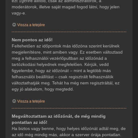
ezt
Igen
re állítod, csak az adminisztrátorok, a
moderátorok, illetve saját magad fogod látni, hogy jelen
vagy-e.
Vissza a tetejére
Nem pontos az idő!
Feltehetően az időpontok más időzóna szerint kerülnek
megjelenítésre, mint amiben vagy. Ez esetben változtasd
meg a felhasználói vezérlőpultban az időzónád a
tartózkodási helyednek megfelelően. Kérjük, vedd
figyelembe, hogy az időzónát – mint a legtöbb más
felhasználói beállítást – csak regisztrált felhasználók
változtathatják meg. Tehát ha még nem regisztráltál, ez
egy jó alakalom, hogy megtedd.
Vissza a tetejére
Megváltoztattam az időzónát, de még mindig
pontatlan az idő!
Ha biztos vagy benne, hogy helyes időzónát adtál meg, de
az idő még mindig más, akkor a szerver órája pontatlan.