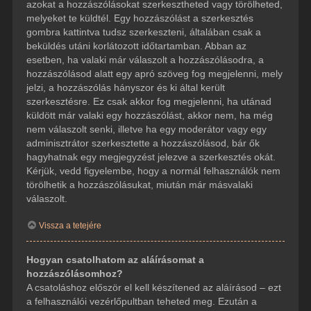
azokat a hozzászólásokat szerkesztheted vagy törölheted,
melyeket te küldtél. Egy hozzászólást a szerkesztés
gombra kattintva tudsz szerkeszteni, általában csak a
beküldés utáni korlátozott időtartamban. Abban az
esetben, ha valaki már válaszolt a hozzászólásodra, a
hozzászólásod alatt egy apró szöveg fog megjelenni, mely
jelzi, a hozzászólás hányszor és ki által került
szerkesztésre. Ez csak akkor fog megjelenni, ha utánad
küldött már valaki egy hozzászólást, akkor nem, ha még
nem válaszolt senki, illetve ha egy moderátor vagy egy
adminisztrátor szerkesztette a hozzászólásod, bár ők
hagyhatnak egy megjegyzést jelezve a szerkesztés okát.
Kérjük, vedd figyelembe, hogy a normál felhasználók nem
törölhetik a hozzászólásukat, miután már másvalaki
válaszolt.
Vissza a tetejére
Hogyan csatolhatom az aláírásomat a
hozzászólásomhoz?
A csatoláshoz először el kell készítened az aláírásod – ezt
a felhasználói vezérlőpultban teheted meg. Ezután a