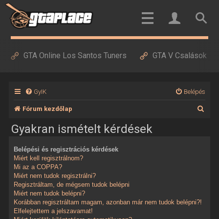
GTA Online Los Santos Tuners
GTA V Csalások
GyIK
Belépés
K
Fórum kezdőlap
e
Gyakran ismételt kérdések
r
Belépési és regisztrációs kérdések
e
Miért kell regisztrálnom?
s
Mi az a COPPA?
Miért nem tudok regisztrálni?
é
Regisztráltam, de mégsem tudok belépni
Miért nem tudok belépni?
s
Korábban regisztráltam magam, azonban már nem tudok belépni?!
Elfelejtettem a jelszavamat!