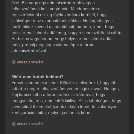
őket. Ezt vagy egy adminisztrátornak vagy a
felhasználónak kell megtennie. Mindenesetre a
regisztrációnál elvileg tájékoztatásra kerültél, hogy
szükséges-e az azonosító aktiválása. Ha kaptál egy e-
mailt, akkor kövesd az utasításait, ha nem, lehet, hogy
rossz e-mail címet adtál meg, vagy a spamszűrőd kiszűrte.
Ha biztos vagy benne, hogy helyes e-mail címet adtál
meg, próbálj meg kapcsolatba lépni a fórum
adminisztrátorával.
Vissza a tetejére
Miért nem tudok belépni?
Ennek számos oka lehet. Először is ellenőrizd, hogy jól
adtad-e meg a felhasználóneved és a jelszavad. Ha igen,
lépj kapcsolatba a fórum adminisztrátorával, hogy
meggyőződj róla, nem lettél kitiltva. Az is lehetséges, hogy
a weboldal üzemeltetőjének oldalán lépett fel valamilyen
konfigurációs hiba, melyet javítaniuk kéne.
Vissza a tetejére