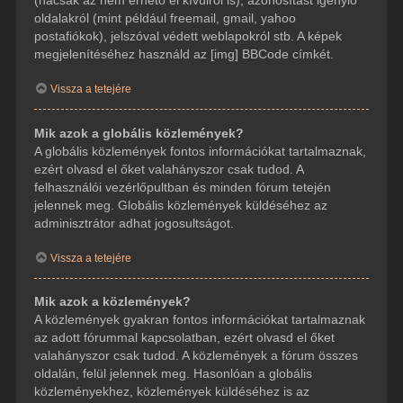
(hacsak az nem érhető el kívülről is), azonosítást igénylő
oldalakról (mint például freemail, gmail, yahoo
postafiókok), jelszóval védett weblapokról stb. A képek
megjelenítéséhez használd az [img] BBCode címkét.
Vissza a tetejére
Mik azok a globális közlemények?
A globális közlemények fontos információkat tartalmaznak,
ezért olvasd el őket valahányszor csak tudod. A
felhasználói vezérlőpultban és minden fórum tetején
jelennek meg. Globális közlemények küldéséhez az
adminisztrátor adhat jogosultságot.
Vissza a tetejére
Mik azok a közlemények?
A közlemények gyakran fontos információkat tartalmaznak
az adott fórummal kapcsolatban, ezért olvasd el őket
valahányszor csak tudod. A közlemények a fórum összes
oldalán, felül jelennek meg. Hasonlóan a globális
közleményekhez, közlemények küldéséhez is az