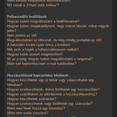
Miért kerülök kiléptetésre automatikusan?
Mit csinál a „Fórum sütik törlése”?
Felhasználói beállítások
Hogyan tudom megváltoztatni a beállításaimat?
Hogyan tudom megakadályozni, hogy mások lássák, mikor vagyok
jelen?
Nem pontos az idő!
Megváltoztattam az időzónát, de még mindig pontatlan az idő!
A használni kívánt nyelv nincs a listában!
Mik azok a képek a felhasználónevem mellett?
Hogyan tudok avatart megjeleníteni?
Mi az a rang, hogyan tudom megváltoztatni a rangomat?
Miért kell bejelentkeznem e-mail küldéséhez?
Hozzászólással kapcsolatos kérdések
Hogyan készíthetek egy új témát vagy válaszolhatok egy
témában?
Hogyan szerkeszthetek, illetve törölhetek egy hozzászólást?
Hogyan csatolhatom az aláírásomat a hozzászólásomhoz?
Hogyan készíthetek szavazást?
Hogyan szerkeszthetek vagy törölhetek egy szavazást?
Miért nem férek hozzá egy fórumhoz?
Miért nem tudok szavazni?