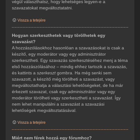
végül választhatsz, hogy lehetséges legyen-e a
szavazatokat megváltoztatatni.
Vissza a tetejére
Hogyan szerkeszthetek vagy törölhetek egy
szavazást?
A hozzászólásokhoz hasonlóan a szavazásokat is csak a
készítő, egy moderátor vagy egy adminisztrátor
szerkesztheti. Egy szavazás szerkesztéséhez menj a téma
első hozzászólásához – mindig ehhez tartozik a szavazás,
és kattints a
szerkeszt
gombra. Ha még senki sem
szavazott, a készítő még törölheti a szavazást, vagy
megváltoztathatja a választási lehetőségeket, de ha már
érkezett szavazat, csak egy adminisztrátor vagy egy
moderátor törölheti vagy szerkesztheti a szavazást. Így
nem lehet manipulálni a szavazást a szavazási
lehetőségek megváltoztatásával.
Vissza a tetejére
Miért nem férek hozzá egy fórumhoz?