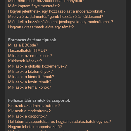
Miért nem tudok hozzáadni csatolmányokat?
Miért kaptam figyelmeztetést?
Hogyan jelenthetek egy hozzászólást a moderátoroknak?
Mire való az „Elmentés” gomb hozzászólás küldésénél?
Miért kell a hozzászólásomat jóváhagynia egy moderátornak?
Hogyan ugraszthatok előre egy témát?
Formázás és téma típusok
Mi az a BBCode?
Használhatok HTML-t?
Mik azok az emotikonok?
Küldhetek képeket?
Mik azok a globális közlemények?
Mik azok a közlemények?
Mik azok a kiemelt témák?
Mik azok a lezárt témák?
Mik azok a téma ikonok?
Felhasználói szintek és csoportok
Kik azok az adminisztrátorok?
Kik azok a moderátorok?
Mik azok a csoportok?
Hol látom a csoportokat, és hogyan csatlakozhatok egyhez?
Hogyan lehetek csoportvezető?