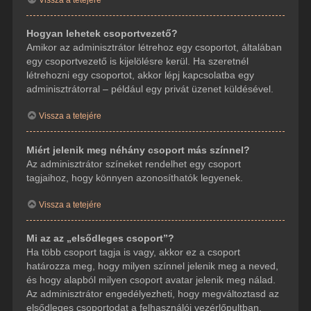
Hogyan lehetek csoportvezető?
Amikor az adminisztrátor létrehoz egy csoportot, általában
egy csoportvezető is kijelölésre kerül. Ha szeretnél
létrehozni egy csoportot, akkor lépj kapcsolatba egy
adminisztrátorral – például egy privát üzenet küldésével.
Vissza a tetejére
Miért jelenik meg néhány csoport más színnel?
Az adminisztrátor színeket rendelhet egy csoport
tagjaihoz, hogy könnyen azonosíthatók legyenek.
Vissza a tetejére
Mi az az „elsődleges csoport”?
Ha több csoport tagja is vagy, akkor ez a csoport
határozza meg, hogy milyen színnel jelenik meg a neved,
és hogy alapból milyen csoport avatar jelenik meg nálad.
Az adminisztrátor engedélyezheti, hogy megváltoztasd az
elsődleges csoportodat a felhasználói vezérlőpultban.