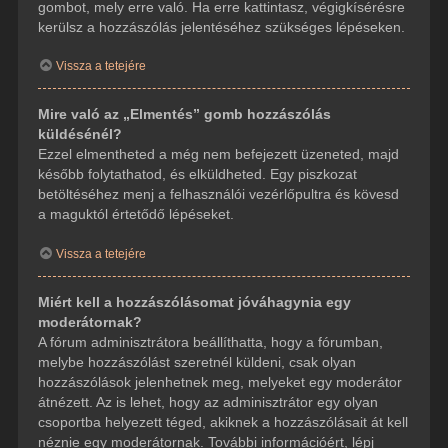
gombot, mely erre való. Ha erre kattintasz, végigkísérésre
kerülsz a hozzászólás jelentéséhez szükséges lépéseken.
Vissza a tetejére
Mire való az „Elmentés” gomb hozzászólás
küldésénél?
Ezzel elmentheted a még nem befejezett üzeneted, majd
később folytathatod, és elküldheted. Egy piszkozat
betöltéséhez menj a felhasználói vezérlőpultra és kövesd
a maguktól értetődő lépéseket.
Vissza a tetejére
Miért kell a hozzászólásomat jóváhagynia egy
moderátornak?
A fórum adminisztrátora beállíthatta, hogy a fórumban,
melybe hozzászólást szeretnél küldeni, csak olyan
hozzászólások jelenhetnek meg, melyeket egy moderátor
átnézett. Az is lehet, hogy az adminisztrátor egy olyan
csoportba helyezett téged, akiknek a hozzászólásait át kell
néznie egy moderátornak. További információért, lépj