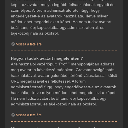
kép – az avatar, mely a legtöbb felhasználónak egyedi és
személyes. A fórum adminisztrátorától függ, hogy
engedélyezett-e az avatarok használata, illetve milyen
módot lehet megadni ezt a képet. Ha nem tudsz avatart
beállítani, lépj kapcsolatba egy adminisztrátorral, és
tájékozódj nála az okokról.
Vissza a tetejére
Hogyan tudok avatart megjeleníteni?
A felhasználói vezérlőpult “Profil” menüpontjában adhatsz
meg avatart a következő módokon: Gravatar szolgáltatás
használatával, avatar galériából történő választással, külső
URL megadásával és feltöltéssel. A fórum
adminisztrátorától függ, hogy engedélyezett-e az avatarok
használta, illetve milyen módon lehet megadni ezt a képet.
Ha nem tudsz avatart beállítani, lépj kapcsolatba egy
adminisztrátorral, és tájékozódj nála az okokról.
Vissza a tetejére