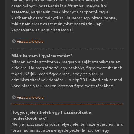
csatolmányok hozzáadását a fórumba, melybe írni
szeretnél, vagy talán csak bizonyos csoportok tagjai
küldhetnek csatolmányokat. Ha nem vagy biztos benne,
miért nem tudsz csatolmányokat hozzáadni, lépj
kapcsolatba az adminisztrátorral.
Vissza a tetejére
Miért kaptam figyelmeztetést?
Minden adminisztrátornak megvan a saját szabályzata az
oldalára. Ha megsértettél egy szabályt, figyelmeztethetnek
téged. Kérjük, vedd figyelembe, hogy ez a fórum
adminisztrátorának döntése – a phpBB Limited-nak semmi
köze nincs a fórumokon kiosztott figyelmeztetésekhez.
Vissza a tetejére
Hogyan jelenthetek egy hozzászólást a
moderátoroknak?
Menj a hozzászóláshoz, melyet jelenteni szeretnél, és ha a
fórum adminisztrátora engedélyezte, látnod kell egy