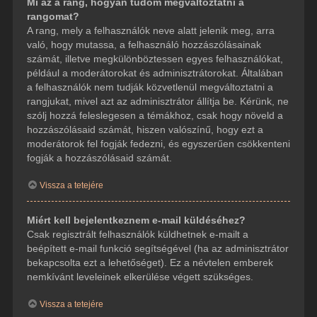
Mi az a rang, hogyan tudom megváltoztatni a
rangomat?
A rang, mely a felhasználók neve alatt jelenik meg, arra
való, hogy mutassa, a felhasználó hozzászólásainak
számát, illetve megkülönböztessen egyes felhasználókat,
például a moderátorokat és adminisztrátorokat. Általában
a felhasználók nem tudják közvetlenül megváltoztatni a
rangjukat, mivel azt az adminisztrátor állítja be. Kérünk, ne
szólj hozzá feleslegesen a témákhoz, csak hogy növeld a
hozzászólásaid számát, hiszen valószínű, hogy ezt a
moderátorok fel fogják fedezni, és egyszerűen csökkenteni
fogják a hozzászólásaid számát.
Vissza a tetejére
Miért kell bejelentkeznem e-mail küldéséhez?
Csak regisztrált felhasználók küldhetnek e-mailt a
beépített e-mail funkció segítségével (ha az adminisztrátor
bekapcsolta ezt a lehetőséget). Ez a névtelen emberek
nemkívánt leveleinek elkerülése végett szükséges.
Vissza a tetejére