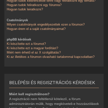
Hogyan tudok kedvencekbe tenni vagy feliratkozni egy témára?
Hogyan tudok feliratkozni egy fórumra?
Hogyan tudok leiratkozni?
Csatolmányok
Milyen csatolmányok engedélyezettek ezen a fórumon?
Hogyan érem el a saját csatolmányaimat?
phpBB kérdések
Ki készítette ezt a fórumot?
Ki készítette ezt a magyar fordítást?
Miért nem érhető el az X szolgáltatás?
Ki az illetékes a fórumon olvasható tartalommal kapcsolatban?
BELÉPÉSI ÉS REGISZTRÁCIÓS KÉRDÉSEK
Miért kell regisztrálnom?
A regisztráció nem feltétlenül kötelező, a fórum
adminisztrátorán múlik, hogy megköveteli-e hozzászólások