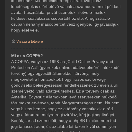
küldéséhez. Mindemellett a regisztrációval plusz
lehetőségek is elérhetővé válnak a számodra, mint például
avatar használata, privát üzenetek, illetve e-mailek
küldése, csatlakozás csoportokhoz stb. A regisztráció
csupán néhány másodpercet vesz igénybe, így javasoljuk,
hogy éljél vele.
Vissza a tetejére
Mi az a COPPA?
A COPPA, vagyis az 1998-as „Child Online Privacy and
Protection Act” (gyerekek online adatvédelméről intézkedő
törvény) egy egyesült államokbeli törvény, mely
megköveteli a honlapoktól, hogy írásos szülői vagy
gondviselői beleegyezéssel rendelkezzenek 13 éven aluli
személyektől való adatgyűjtéshez. Ez a törvény csak az
Amerikai Egyesült Államokban lévő szervereken működő
fórumokra érvényes, tehát Magyarországon nem. Ha nem
vagy biztos benne, hogy ez a törvény vonatkozik-e rád
vagy a fórumra, melyre regisztrálsz, kérj jogi segítséget.
Kérjük, tartsd szem előtt, hogy a phpBB Limited nem tud
jogi tanácsot adni, és az alább leírtakon kívül semmilyen