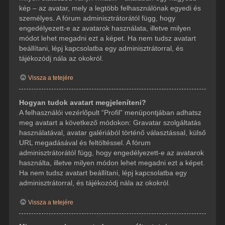
kép – az avatar, mely a legtöbb felhasználónak egyedi és
személyes. A fórum adminisztrátorától függ, hogy
engedélyezett-e az avatarok használata, illetve milyen
módot lehet megadni ezt a képet. Ha nem tudsz avatart
beállítani, lépj kapcsolatba egy adminisztrátorral, és
tájékozódj nála az okokról.
Vissza a tetejére
Hogyan tudok avatart megjeleníteni?
A felhasználói vezérlőpult “Profil” menüpontjában adhatsz
meg avatart a következő módokon: Gravatar szolgáltatás
használatával, avatar galériából történő választással, külső
URL megadásával és feltöltéssel. A fórum
adminisztrátorától függ, hogy engedélyezett-e az avatarok
használta, illetve milyen módon lehet megadni ezt a képet.
Ha nem tudsz avatart beállítani, lépj kapcsolatba egy
adminisztrátorral, és tájékozódj nála az okokról.
Vissza a tetejére