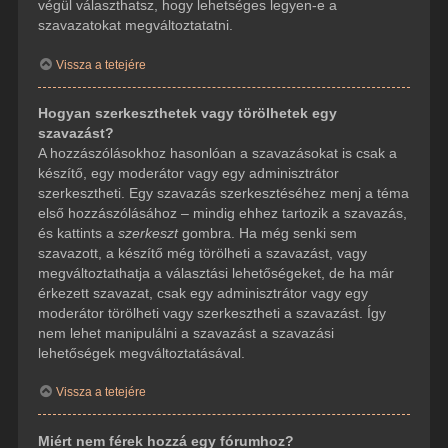
végül választhatsz, hogy lehetséges legyen-e a
szavazatokat megváltoztatatni.
Vissza a tetejére
Hogyan szerkeszthetek vagy törölhetek egy
szavazást?
A hozzászólásokhoz hasonlóan a szavazásokat is csak a
készítő, egy moderátor vagy egy adminisztrátor
szerkesztheti. Egy szavazás szerkesztéséhez menj a téma
első hozzászólásához – mindig ehhez tartozik a szavazás,
és kattints a
szerkeszt
gombra. Ha még senki sem
szavazott, a készítő még törölheti a szavazást, vagy
megváltoztathatja a választási lehetőségeket, de ha már
érkezett szavazat, csak egy adminisztrátor vagy egy
moderátor törölheti vagy szerkesztheti a szavazást. Így
nem lehet manipulálni a szavazást a szavazási
lehetőségek megváltoztatásával.
Vissza a tetejére
Miért nem férek hozzá egy fórumhoz?