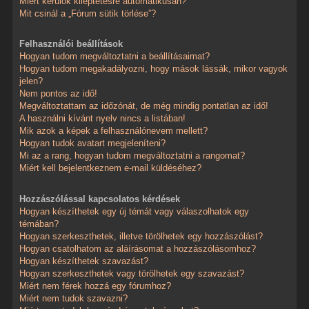
Miért kerülök kiléptetésre automatikusan?
Mit csinál a „Fórum sütik törlése”?
Felhasználói beállítások
Hogyan tudom megváltoztatni a beállításaimat?
Hogyan tudom megakadályozni, hogy mások lássák, mikor vagyok
jelen?
Nem pontos az idő!
Megváltoztattam az időzónát, de még mindig pontatlan az idő!
A használni kívánt nyelv nincs a listában!
Mik azok a képek a felhasználónevem mellett?
Hogyan tudok avatart megjeleníteni?
Mi az a rang, hogyan tudom megváltoztatni a rangomat?
Miért kell bejelentkeznem e-mail küldéséhez?
Hozzászólással kapcsolatos kérdések
Hogyan készíthetek egy új témát vagy válaszolhatok egy
témában?
Hogyan szerkeszthetek, illetve törölhetek egy hozzászólást?
Hogyan csatolhatom az aláírásomat a hozzászólásomhoz?
Hogyan készíthetek szavazást?
Hogyan szerkeszthetek vagy törölhetek egy szavazást?
Miért nem férek hozzá egy fórumhoz?
Miért nem tudok szavazni?