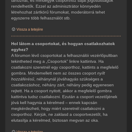
tartozhat, és mindegyik csoporthoz saját jogosultságok
rendelhetők. Ezzel az adminisztrátor könnyedén
létrehozhat zártkörű fórumokat, moderátorrá tehet
egyszerre több felhasználót stb.
Vissza a tetejére
Hol látom a csoportokat, és hogyan csatlakozhatok
egyhez?
A fórumon lévő csoportokat a felhasználói vezérlőpultban
tekintheted meg a „Csoportok” linkre kattintva. Ha
csatlakozni szeretnél egy csoporthoz, kattints a megfelelő
gombra. Mindemellett nem az összes csoport
nyílt
hozzáférésű
, néhánynál jóváhagyás szükséges a
csatlakozáshoz, néhány zárt, néhány pedig egyenesen
rejtett. Ha a csoport nyitott, akkor a megfelelő gombra
kattintva tudsz csatlakozni. Ezután a csoport vezetőjének
jóvá kell hagynia a kérelmed – ennek kapcsán
megkérdezheti, hogy miért szeretnél csatlakozni a
csoporthoz. Kérjük, ne zaklasd a csoportvezetőt, ha
elutasítja a kérelmed, biztosan megvan az oka.
Vissza a tetejére