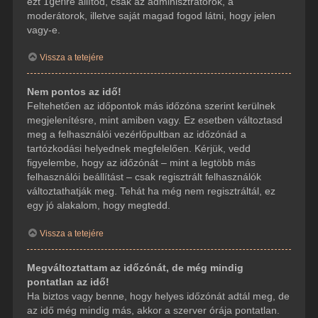
ezt
Igen
re állítod, csak az adminisztrátorok, a
moderátorok, illetve saját magad fogod látni, hogy jelen
vagy-e.
Vissza a tetejére
Nem pontos az idő!
Feltehetően az időpontok más időzóna szerint kerülnek
megjelenítésre, mint amiben vagy. Ez esetben változtasd
meg a felhasználói vezérlőpultban az időzónád a
tartózkodási helyednek megfelelően. Kérjük, vedd
figyelembe, hogy az időzónát – mint a legtöbb más
felhasználói beállítást – csak regisztrált felhasználók
változtathatják meg. Tehát ha még nem regisztráltál, ez
egy jó alakalom, hogy megtedd.
Vissza a tetejére
Megváltoztattam az időzónát, de még mindig
pontatlan az idő!
Ha biztos vagy benne, hogy helyes időzónát adtál meg, de
az idő még mindig más, akkor a szerver órája pontatlan.