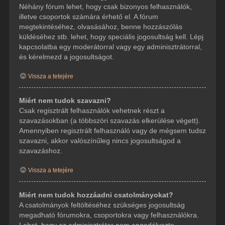
Néhány fórum lehet, hogy csak bizonyos felhasználók,
illetve csoportok számára érhető el. A fórum
megtekintéséhez, olvasásához, benne hozzászólás
küldéséhez stb. lehet, hogy speciális jogosultság kell. Lépj
kapcsolatba egy moderátorral vagy egy adminisztrátorral,
és kérelmezd a jogosultságot.
Vissza a tetejére
Miért nem tudok szavazni?
Csak regisztrált felhasználók vehetnek részt a
szavazásokban (a többszöri szavazás elkerülése végett).
Amennyiben regisztrált felhasználó vagy de mégsem tudsz
szavazni, akkor valószínűleg nincs jogosultságod a
szavazáshoz.
Vissza a tetejére
Miért nem tudok hozzáadni csatolmányokat?
A csatolmányok feltöltéséhez szükséges jogosultság
megadható fórumokra, csoportokra vagy felhasználókra.
Lehet, hogy az adminisztrátor nem engedélyezte