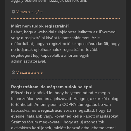
aggály esetén sem hozzájuk kell fordulni.
Vissza a tetejére
Miért nem tudok regisztrálni?
Lehet, hogy a weboldal tulajdonosa letiltotta az IP-címed
vagy a regisztrálni kívánt felhasználónevet. Az is
előfordulhat, hogy a regisztráció kikapcsolásra került, hogy
ne tudjanak új felhasználók regisztrálni. További
segítségért lépj kapcsolatba a fórum egyik
adminisztrátorával.
Vissza a tetejére
Regisztráltam, de mégsem tudok belépni
Először is ellenőrizd le, hogy helyesen adtad-e meg a
felhasználóneved és a jelszavad. Ha igen, akkor két dolog
történhetett. Amennyiben a COPPA-támogatás be van
kapcsolva, és a regisztráció során megadtad, hogy 13
évesnél fiatalabb vagy, követned kell a kapott utasításokat.
Számos fórum megköveteli, hogy az új azonosítók
aktiválásra kerüljenek, mielőtt használatba lehetne venni