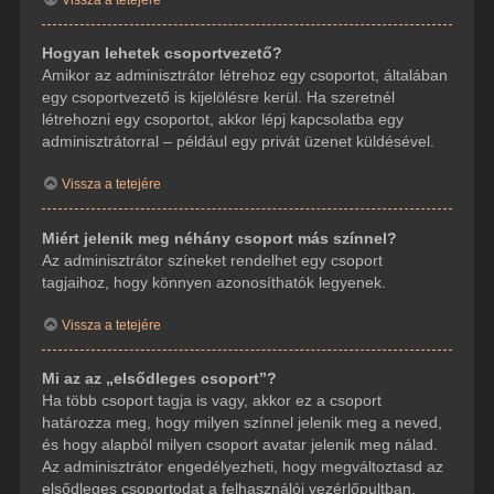
Hogyan lehetek csoportvezető?
Amikor az adminisztrátor létrehoz egy csoportot, általában
egy csoportvezető is kijelölésre kerül. Ha szeretnél
létrehozni egy csoportot, akkor lépj kapcsolatba egy
adminisztrátorral – például egy privát üzenet küldésével.
Vissza a tetejére
Miért jelenik meg néhány csoport más színnel?
Az adminisztrátor színeket rendelhet egy csoport
tagjaihoz, hogy könnyen azonosíthatók legyenek.
Vissza a tetejére
Mi az az „elsődleges csoport”?
Ha több csoport tagja is vagy, akkor ez a csoport
határozza meg, hogy milyen színnel jelenik meg a neved,
és hogy alapból milyen csoport avatar jelenik meg nálad.
Az adminisztrátor engedélyezheti, hogy megváltoztasd az
elsődleges csoportodat a felhasználói vezérlőpultban.