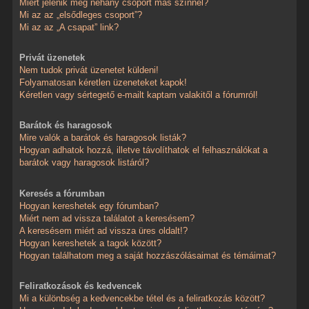
Miért jelenik meg néhány csoport más színnel?
Mi az az „elsődleges csoport”?
Mi az az „A csapat” link?
Privát üzenetek
Nem tudok privát üzenetet küldeni!
Folyamatosan kéretlen üzeneteket kapok!
Kéretlen vagy sértegető e-mailt kaptam valakitől a fórumról!
Barátok és haragosok
Mire valók a barátok és haragosok listák?
Hogyan adhatok hozzá, illetve távolíthatok el felhasználókat a
barátok vagy haragosok listáról?
Keresés a fórumban
Hogyan kereshetek egy fórumban?
Miért nem ad vissza találatot a keresésem?
A keresésem miért ad vissza üres oldalt!?
Hogyan kereshetek a tagok között?
Hogyan találhatom meg a saját hozzászólásaimat és témáimat?
Feliratkozások és kedvencek
Mi a különbség a kedvencekbe tétel és a feliratkozás között?