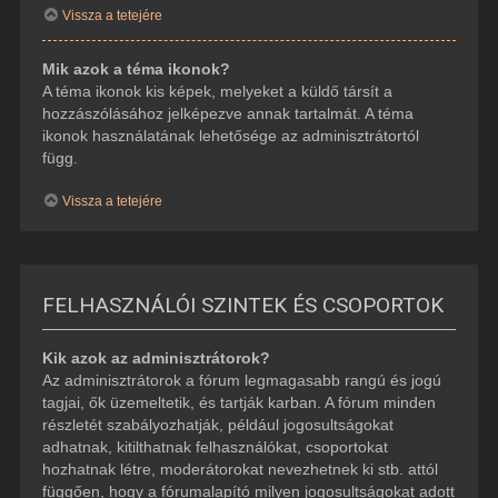
Vissza a tetejére
Mik azok a téma ikonok?
A téma ikonok kis képek, melyeket a küldő társít a
hozzászólásához jelképezve annak tartalmát. A téma
ikonok használatának lehetősége az adminisztrátortól
függ.
Vissza a tetejére
FELHASZNÁLÓI SZINTEK ÉS CSOPORTOK
Kik azok az adminisztrátorok?
Az adminisztrátorok a fórum legmagasabb rangú és jogú
tagjai, ők üzemeltetik, és tartják karban. A fórum minden
részletét szabályozhatják, például jogosultságokat
adhatnak, kitilthatnak felhasználókat, csoportokat
hozhatnak létre, moderátorokat nevezhetnek ki stb. attól
függően, hogy a fórumalapító milyen jogosultságokat adott