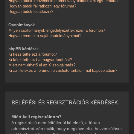
Hogyan tudok kedvencekbe tenni vagy feliratkozni egy témára?
Hogyan tudok feliratkozni egy fórumra?
Hogyan tudok leiratkozni?
Csatolmányok
Milyen csatolmányok engedélyezettek ezen a fórumon?
Hogyan érem el a saját csatolmányaimat?
phpBB kérdések
Ki készítette ezt a fórumot?
Ki készítette ezt a magyar fordítást?
Miért nem érhető el az X szolgáltatás?
Ki az illetékes a fórumon olvasható tartalommal kapcsolatban?
BELÉPÉSI ÉS REGISZTRÁCIÓS KÉRDÉSEK
Miért kell regisztrálnom?
A regisztráció nem feltétlenül kötelező, a fórum
adminisztrátorán múlik, hogy megköveteli-e hozzászólások