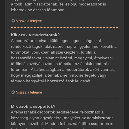
a többi adminisztrátornak. Teljesjogú moderátorok is
lehetnek az összes fórumban.
Vissza a tetejére
Kik azok a moderátorok?
A moderátorok olyan különleges jogosultságokkal
rendelkező tagok, akik napról napra figyelemmel követik a
fórumokat. Jogukban áll szerkeszteni, törölni a
hozzászólásokat, valamint lezárni, megnyitni, áthelyezni,
törölni és szétválasztani a témákat az általuk moderált
fórumban. Általánosságban a moderátorok azért vannak,
hogy meggátolják a témába nem illő, sértegető vagy
támadó hangvételű hozzászólások küldését.
Vissza a tetejére
Mik azok a csoportok?
A felhasználói csoportok segítségével felosztható a
közösség olyan egységekre, melyeket az adminisztrátor
könnyen kezelhet. Minden felhasználó több csoportba is