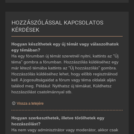
HOZZÁSZÓLÁSSAL KAPCSOLATOS
KÉRDÉSEK
Hogyan készíthetek egy új témát vagy válaszolhatok
egy témában?
Ha egy fórumban új témát szeretnél nyitni, kattints az "Új
téma" gombra a fórumban. Hozzászólás küldéséhez egy
már létező témába kattints az "Új hozzászólás" gombra.
Hozzászólás küldéséhez lehet, hogy előbb regisztrálnod
kell. A jogosultságaidat a fórum vagy téma oldalak alján
találod meg. Például: Nyithatsz új témákat, Küldhetsz
hozzászólást csatolmánnyal stb.
Vissza a tetejére
Hogyan szerkeszthetek, illetve törölhetek egy
hozzászólást?
Ha nem vagy adminisztrátor vagy moderátor, akkor csak