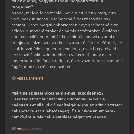
Mi az a rang, hogyan tudom megváltoztatni a
rangomat?
A rang, mely a felhasználók neve alatt jelenik meg, arra
való, hogy mutassa, a felhasználó hozzászólásainak
számát, illetve megkülönböztessen egyes felhasználókat,
például a moderátorokat és adminisztrátorokat. Általában
a felhasználók nem tudják közvetlenül megváltoztatni a
rangjukat, mivel azt az adminisztrátor állítja be. Kérünk, ne
szólj hozzá feleslegesen a témákhoz, csak hogy növeld a
hozzászólásaid számát, hiszen valószínű, hogy ezt a
moderátorok fel fogják fedezni, és egyszerűen csökkenteni
fogják a hozzászólásaid számát.
Vissza a tetejére
Miért kell bejelentkeznem e-mail küldéséhez?
Csak regisztrált felhasználók küldhetnek e-mailt a
beépített e-mail funkció segítségével (ha az adminisztrátor
bekapcsolta ezt a lehetőséget). Ez a névtelen emberek
nemkívánt leveleinek elkerülése végett szükséges.
Vissza a tetejére