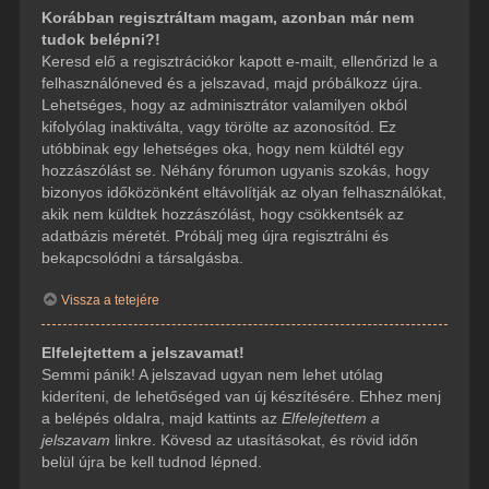
Korábban regisztráltam magam, azonban már nem
tudok belépni?!
Keresd elő a regisztrációkor kapott e-mailt, ellenőrizd le a
felhasználóneved és a jelszavad, majd próbálkozz újra.
Lehetséges, hogy az adminisztrátor valamilyen okból
kifolyólag inaktiválta, vagy törölte az azonosítód. Ez
utóbbinak egy lehetséges oka, hogy nem küldtél egy
hozzászólást se. Néhány fórumon ugyanis szokás, hogy
bizonyos időközönként eltávolítják az olyan felhasználókat,
akik nem küldtek hozzászólást, hogy csökkentsék az
adatbázis méretét. Próbálj meg újra regisztrálni és
bekapcsolódni a társalgásba.
Vissza a tetejére
Elfelejtettem a jelszavamat!
Semmi pánik! A jelszavad ugyan nem lehet utólag
kideríteni, de lehetőséged van új készítésére. Ehhez menj
a belépés oldalra, majd kattints az
Elfelejtettem a
jelszavam
linkre. Kövesd az utasításokat, és rövid időn
belül újra be kell tudnod lépned.