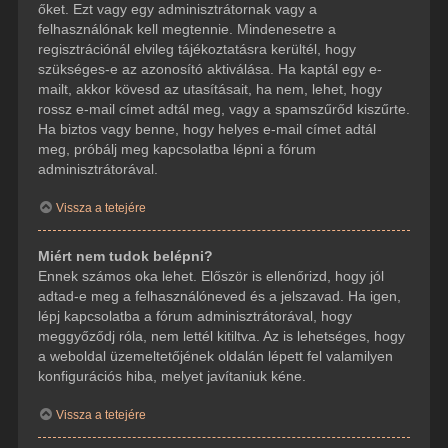
őket. Ezt vagy egy adminisztrátornak vagy a
felhasználónak kell megtennie. Mindenesetre a
regisztrációnál elvileg tájékoztatásra kerültél, hogy
szükséges-e az azonosító aktiválása. Ha kaptál egy e-
mailt, akkor kövesd az utasításait, ha nem, lehet, hogy
rossz e-mail címet adtál meg, vagy a spamszűrőd kiszűrte.
Ha biztos vagy benne, hogy helyes e-mail címet adtál
meg, próbálj meg kapcsolatba lépni a fórum
adminisztrátorával.
Vissza a tetejére
Miért nem tudok belépni?
Ennek számos oka lehet. Először is ellenőrizd, hogy jól
adtad-e meg a felhasználóneved és a jelszavad. Ha igen,
lépj kapcsolatba a fórum adminisztrátorával, hogy
meggyőződj róla, nem lettél kitiltva. Az is lehetséges, hogy
a weboldal üzemeltetőjének oldalán lépett fel valamilyen
konfigurációs hiba, melyet javítaniuk kéne.
Vissza a tetejére