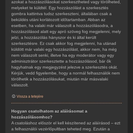
azokat a hozzászólásokat szerkesztheted vagy törölheted,
melyeket te küldtél. Egy hozzászólást a szerkesztés
gombra kattintva tudsz szerkeszteni, általában csak a
beküldés utáni korlátozott időtartamban. Abban az
esetben, ha valaki már válaszolt a hozzászólásodra, a
hozzászólásod alatt egy apró szöveg fog megjelenni, mely
jelzi, a hozzászólás hányszor és ki által került
szerkesztésre. Ez csak akkor fog megjelenni, ha utánad
küldött már valaki egy hozzászólást, akkor nem, ha még
nem válaszolt senki, illetve ha egy moderátor vagy egy
adminisztrátor szerkesztette a hozzászólásod, bár ők
hagyhatnak egy megjegyzést jelezve a szerkesztés okát.
Kérjük, vedd figyelembe, hogy a normál felhasználók nem
törölhetik a hozzászólásukat, miután már másvalaki
válaszolt.
Vissza a tetejére
Hogyan csatolhatom az aláírásomat a
hozzászólásomhoz?
A csatoláshoz először el kell készítened az aláírásod – ezt
a felhasználói vezérlőpultban teheted meg. Ezután a