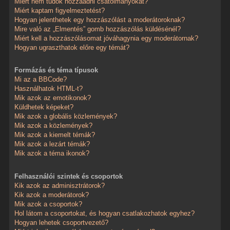
Miért nem tudok hozzáadni csatolmányokat?
Miért kaptam figyelmeztetést?
Hogyan jelenthetek egy hozzászólást a moderátoroknak?
Mire való az „Elmentés” gomb hozzászólás küldésénél?
Miért kell a hozzászólásomat jóváhagynia egy moderátornak?
Hogyan ugraszthatok előre egy témát?
Formázás és téma típusok
Mi az a BBCode?
Használhatok HTML-t?
Mik azok az emotikonok?
Küldhetek képeket?
Mik azok a globális közlemények?
Mik azok a közlemények?
Mik azok a kiemelt témák?
Mik azok a lezárt témák?
Mik azok a téma ikonok?
Felhasználói szintek és csoportok
Kik azok az adminisztrátorok?
Kik azok a moderátorok?
Mik azok a csoportok?
Hol látom a csoportokat, és hogyan csatlakozhatok egyhez?
Hogyan lehetek csoportvezető?