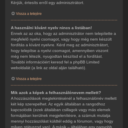
Kérjük, értesíts erről egy adminisztrátort.
Vissza a tetejére
A használni kívánt nyelv nincs a listában!
Ennek az az oka, hogy az adminisztrátor nem telepítette a
megfelelő nyelvi csomagot, vagy hogy még nem készült
fordítás a kívánt nyelvre. Kérd meg az adminisztrátort,
hogy telepítse a nyelvi csomagot, amennyiben viszont
még nem létezik, nyugodtan készítsd el a fordítást.
További információért keresd fel a phpBB Limited
weboldalát (a link az oldal alján található).
Vissza a tetejére
Mik azok a képek a felhasználónevem mellett?
A hozzászólások megtekintésénél a felhasználónév mellett
két kép szerepelhet. Az egyik általában a rangodhoz
kapcsolódik (ezek általában csillagok vagy más elemek
formájában kerülnek megjelenítésre, a számuk mutatja
mennyi hozzászólást küldtél eddig a fórumon, vagy hogy
milyen státuszod van). A másik – általában egy nagyobb