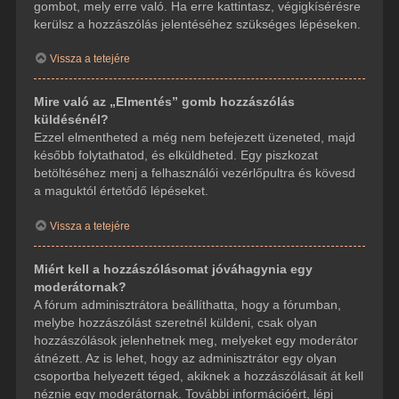
gombot, mely erre való. Ha erre kattintasz, végigkísérésre
kerülsz a hozzászólás jelentéséhez szükséges lépéseken.
Vissza a tetejére
Mire való az „Elmentés” gomb hozzászólás
küldésénél?
Ezzel elmentheted a még nem befejezett üzeneted, majd
később folytathatod, és elküldheted. Egy piszkozat
betöltéséhez menj a felhasználói vezérlőpultra és kövesd
a maguktól értetődő lépéseket.
Vissza a tetejére
Miért kell a hozzászólásomat jóváhagynia egy
moderátornak?
A fórum adminisztrátora beállíthatta, hogy a fórumban,
melybe hozzászólást szeretnél küldeni, csak olyan
hozzászólások jelenhetnek meg, melyeket egy moderátor
átnézett. Az is lehet, hogy az adminisztrátor egy olyan
csoportba helyezett téged, akiknek a hozzászólásait át kell
néznie egy moderátornak. További információért, lépj