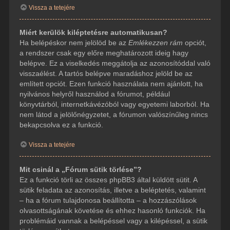
Vissza a tetejére
Miért kerülök kiléptetésre automatikusan?
Ha belépéskor nem jelölöd be az
Emlékezzen rám
opciót,
a rendszer csak egy előre meghatározott ideig hagy
belépve. Ez a viselkedés meggátolja az azonosítóddal való
visszaélést. A tartós belépve maradáshoz jelöld be az
említett opciót. Ezen funkció használata nem ajánlott, ha
nyilvános helyről használod a fórumot, például
könyvtárból, internetkávézóból vagy egyetemi laborból. Ha
nem látod a jelölőnégyzetet, a fórumon valószínűleg nincs
bekapcsolva ez a funkció.
Vissza a tetejére
Mit csinál a „Fórum sütik törlése”?
Ez a funkció törli az összes phpBB3 által küldött sütit. A
sütik feladata az azonosítás, illetve a beléptetés, valamint
– ha a fórum tulajdonosa beállította – a hozzászólások
olvasottságának követése és ehhez hasonló funkciók. Ha
problémáid vannak a belépéssel vagy a kilépéssel, a sütik