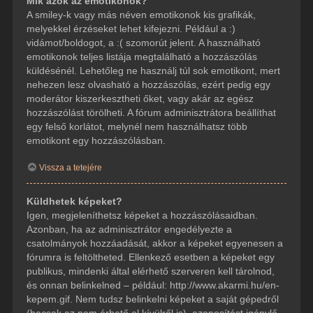
Mik azok az emotikonok?
A smiley-k vagy más néven emotikonok kis grafikák,
melyekkel érzéseket lehet kifejezni. Például a :)
vidámot/boldogot, a :( szomorút jelent. A használható
emotikonok teljes listája megtalálható a hozzászólás
küldésénél. Lehetőleg ne használj túl sok emotikont, mert
nehezen lesz olvasható a hozzászólás, ezért pedig egy
moderátor kiszerkesztheti őket, vagy akár az egész
hozzászólást törölheti. A fórum adminisztrátora beállíthat
egy felső korlátot, melynél nem használhatsz több
emotikont egy hozzászólásban.
Vissza a tetejére
Küldhetek képeket?
Igen, megjeleníthetsz képeket a hozzászólásaidban.
Azonban, ha az adminisztrátor engedélyezte a
csatolmányok hozzáadását, akkor a képeket egyenesen a
fórumra is feltöltheted. Ellenkező esetben a képeket egy
publikus, mindenki által elérhető szerveren kell tárolnod,
és onnan belinkelned – például: http://www.akarmi.hu/en-
kepem.gif. Nem tudsz belinkelni képeket a saját gépedről