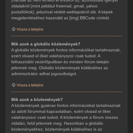
(hacsak az nem érhető el kívülről is), azonosítást igénylő
oldalakról (mint például freemail, gmail, yahoo
postafiókok), jelszóval védett weblapokról stb. A képek
megjelenítéséhez használd az [img] BBCode címkét.
Vissza a tetejére
Mik azok a globális közlemények?
A globális közlemények fontos információkat tartalmaznak,
ezért olvasd el őket valahányszor csak tudod. A
felhasználói vezérlőpultban és minden fórum tetején
jelennek meg. Globális közlemények küldéséhez az
adminisztrátor adhat jogosultságot.
Vissza a tetejére
Mik azok a közlemények?
A közlemények gyakran fontos információkat tartalmaznak
az adott fórummal kapcsolatban, ezért olvasd el őket
valahányszor csak tudod. A közlemények a fórum összes
oldalán, felül jelennek meg. Hasonlóan a globális
közleményekhez, közlemények küldéséhez is az