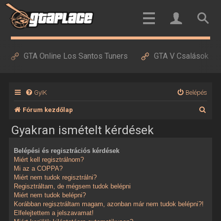
GTA Online Los Santos Tuners
GTA V Csalások
GyIK
Belépés
K
Fórum kezdőlap
e
Gyakran ismételt kérdések
r
Belépési és regisztrációs kérdések
e
Miért kell regisztrálnom?
s
Mi az a COPPA?
Miért nem tudok regisztrálni?
é
Regisztráltam, de mégsem tudok belépni
Miért nem tudok belépni?
s
Korábban regisztráltam magam, azonban már nem tudok belépni?!
Elfelejtettem a jelszavamat!