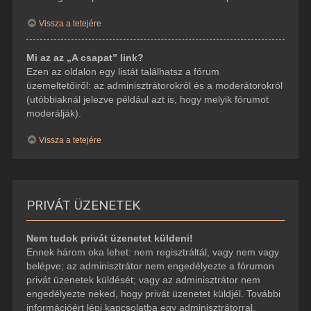
Vissza a tetejére
Mi az az „A csapat” link?
Ezen az oldalon egy listát találhatsz a fórum
üzemeltetőiről: az adminisztrátorokról és a moderátorokról
(utóbbiaknál jelezve például azt is, hogy melyik fórumot
moderálják).
Vissza a tetejére
PRIVÁT ÜZENETEK
Nem tudok privát üzenetet küldeni!
Ennek három oka lehet: nem regisztráltál, vagy nem vagy
belépve; az adminisztrátor nem engedélyezte a fórumon
privát üzenetek küldését; vagy az adminisztrátor nem
engedélyezte neked, hogy privát üzenetet küldjél. További
információért lépj kapcsolatba egy adminisztrátorral.