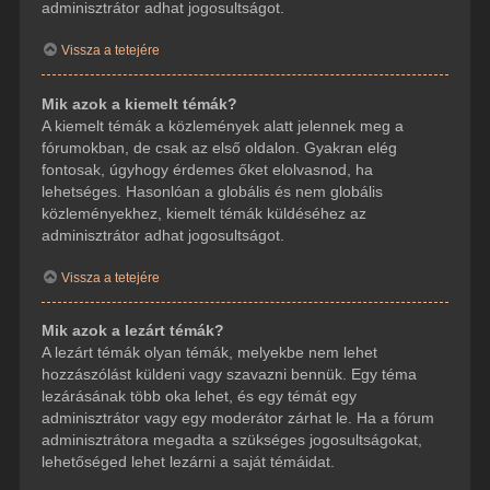
adminisztrátor adhat jogosultságot.
Vissza a tetejére
Mik azok a kiemelt témák?
A kiemelt témák a közlemények alatt jelennek meg a
fórumokban, de csak az első oldalon. Gyakran elég
fontosak, úgyhogy érdemes őket elolvasnod, ha
lehetséges. Hasonlóan a globális és nem globális
közleményekhez, kiemelt témák küldéséhez az
adminisztrátor adhat jogosultságot.
Vissza a tetejére
Mik azok a lezárt témák?
A lezárt témák olyan témák, melyekbe nem lehet
hozzászólást küldeni vagy szavazni bennük. Egy téma
lezárásának több oka lehet, és egy témát egy
adminisztrátor vagy egy moderátor zárhat le. Ha a fórum
adminisztrátora megadta a szükséges jogosultságokat,
lehetőséged lehet lezárni a saját témáidat.