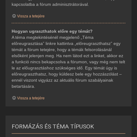
kapcsolatba a fórum adminisztrátorával.
Vissza a tetejére
Hogyan ugraszthatok előre egy témát?
A téma megtekintésénél megjelenő „Téma
előreugrasztása” linkre kattintva „előreugraszthatsz” egy
témát a fórum tetejére, hogy a témák felsorolásánál
elsőként jelenjen meg. Ha nem látod ezt a linket, akkor ez
a funkció nincs bekapcsolva a fórumon, vagy még nem telt
le az előugrasztáshoz szükséges idő. Egy témát úgy is
előreugraszthatsz, hogy küldesz bele egy hozzászólást –
ennél viszont vigyázz az aktuális fórum szabályainak
betartására.
Vissza a tetejére
FORMÁZÁS ÉS TÉMA TÍPUSOK