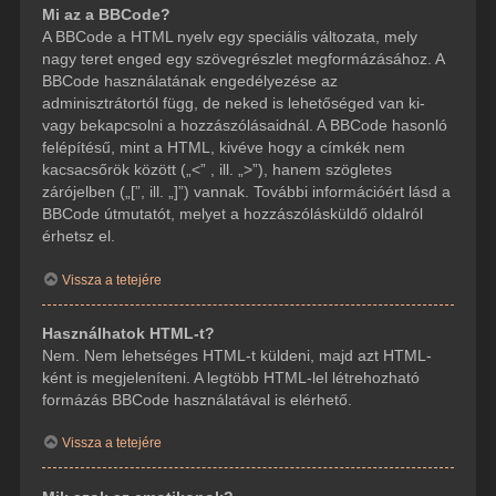
Mi az a BBCode?
A BBCode a HTML nyelv egy speciális változata, mely
nagy teret enged egy szövegrészlet megformázásához. A
BBCode használatának engedélyezése az
adminisztrátortól függ, de neked is lehetőséged van ki-
vagy bekapcsolni a hozzászólásaidnál. A BBCode hasonló
felépítésű, mint a HTML, kivéve hogy a címkék nem
kacsacsőrök között („<” , ill. „>”), hanem szögletes
zárójelben („[”, ill. „]”) vannak. További információért lásd a
BBCode útmutatót, melyet a hozzászólásküldő oldalról
érhetsz el.
Vissza a tetejére
Használhatok HTML-t?
Nem. Nem lehetséges HTML-t küldeni, majd azt HTML-
ként is megjeleníteni. A legtöbb HTML-lel létrehozható
formázás BBCode használatával is elérhető.
Vissza a tetejére