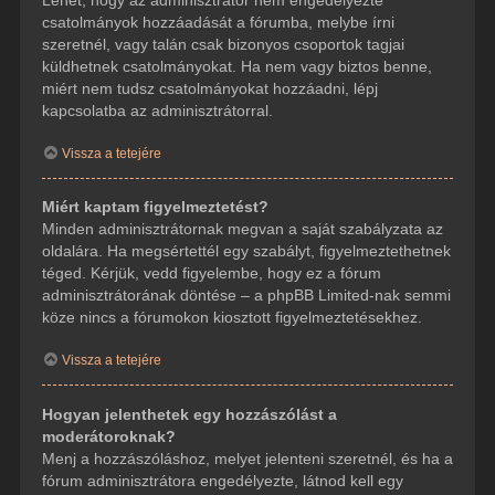
csatolmányok hozzáadását a fórumba, melybe írni
szeretnél, vagy talán csak bizonyos csoportok tagjai
küldhetnek csatolmányokat. Ha nem vagy biztos benne,
miért nem tudsz csatolmányokat hozzáadni, lépj
kapcsolatba az adminisztrátorral.
Vissza a tetejére
Miért kaptam figyelmeztetést?
Minden adminisztrátornak megvan a saját szabályzata az
oldalára. Ha megsértettél egy szabályt, figyelmeztethetnek
téged. Kérjük, vedd figyelembe, hogy ez a fórum
adminisztrátorának döntése – a phpBB Limited-nak semmi
köze nincs a fórumokon kiosztott figyelmeztetésekhez.
Vissza a tetejére
Hogyan jelenthetek egy hozzászólást a
moderátoroknak?
Menj a hozzászóláshoz, melyet jelenteni szeretnél, és ha a
fórum adminisztrátora engedélyezte, látnod kell egy