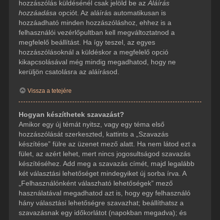
hozzászólás küldésénél csak jelöld be az
Aláírás
hozzáadása
opciót. Az aláírás automatikusan is
hozzáadható minden hozzászóláshoz, ehhez is a
felhasználói vezérlőpultban kell megváltoztatnod a
megfelelő beállítást. Ha így teszel, az egyes
hozzászólásoknál a küldéskor a megfelelő opció
kikapcsolásával még mindig megadhatod, hogy ne
kerüljön csatolásra az aláírásod.
Vissza a tetejére
Hogyan készíthetek szavazást?
Amikor egy új témát nyitsz, vagy egy téma első
hozzászólását szerkeszted, kattints a „Szavazás
készítése” fülre az üzenet mező alatt. Ha nem látod ezt a
fület, az azért lehet, mert nincs jogosultságod szavazás
készítéséhez. Add meg a szavazás címét, majd legalább
két választási lehetőséget mindegyiket új sorba írva. A
„Felhasználónként válaszható lehetőségek” mező
használatával megadhatod azt is, hogy egy felhasználó
hány választási lehetőségre szavazhat; beállíthatsz a
szavazásnak egy időkorlátot (napokban megadva); és