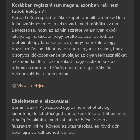
Korábban regisztráltam magam, azonban már nem
tudok belépni?!
Keresd elő a regisztrációkor kapott e-mailt, ellenőrizd le a
felhasználóneved és a jelszavad, majd próbálkozz újra.
Lehetséges, hogy az adminisztrátor valamilyen okból
kifolyólag inaktiválta, vagy törölte az azonosítód. Ez
utóbbinak egy lehetséges oka, hogy nem küldtél egy
hozzászólást se. Néhány fórumon ugyanis szokás, hogy
bizonyos időközönként eltávolítják az olyan felhasználókat,
akik nem küldtek hozzászólást, hogy csökkentsék az
adatbázis méretét. Próbálj meg újra regisztrálni és
bekapcsolódni a társalgásba.
Vissza a tetejére
Elfelejtettem a jelszavamat!
Semmi pánik! A jelszavad ugyan nem lehet utólag
kideríteni, de lehetőséged van új készítésére. Ehhez menj
a belépés oldalra, majd kattints az
Elfelejtettem a
jelszavam
linkre. Kövesd az utasításokat, és rövid időn
belül újra be kell tudnod lépned.