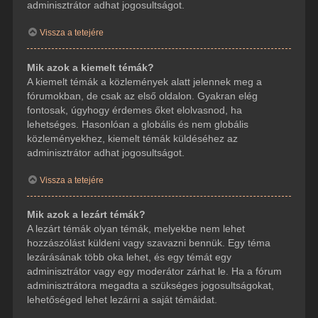
adminisztrátor adhat jogosultságot.
Vissza a tetejére
Mik azok a kiemelt témák?
A kiemelt témák a közlemények alatt jelennek meg a
fórumokban, de csak az első oldalon. Gyakran elég
fontosak, úgyhogy érdemes őket elolvasnod, ha
lehetséges. Hasonlóan a globális és nem globális
közleményekhez, kiemelt témák küldéséhez az
adminisztrátor adhat jogosultságot.
Vissza a tetejére
Mik azok a lezárt témák?
A lezárt témák olyan témák, melyekbe nem lehet
hozzászólást küldeni vagy szavazni bennük. Egy téma
lezárásának több oka lehet, és egy témát egy
adminisztrátor vagy egy moderátor zárhat le. Ha a fórum
adminisztrátora megadta a szükséges jogosultságokat,
lehetőséged lehet lezárni a saját témáidat.