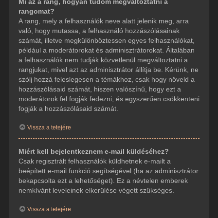
Mi az a rang, hogyan tudom megváltoztatni a
rangomat?
A rang, mely a felhasználók neve alatt jelenik meg, arra
való, hogy mutassa, a felhasználó hozzászólásainak
számát, illetve megkülönböztessen egyes felhasználókat,
például a moderátorokat és adminisztrátorokat. Általában
a felhasználók nem tudják közvetlenül megváltoztatni a
rangjukat, mivel azt az adminisztrátor állítja be. Kérünk, ne
szólj hozzá feleslegesen a témákhoz, csak hogy növeld a
hozzászólásaid számát, hiszen valószínű, hogy ezt a
moderátorok fel fogják fedezni, és egyszerűen csökkenteni
fogják a hozzászólásaid számát.
Vissza a tetejére
Miért kell bejelentkeznem e-mail küldéséhez?
Csak regisztrált felhasználók küldhetnek e-mailt a
beépített e-mail funkció segítségével (ha az adminisztrátor
bekapcsolta ezt a lehetőséget). Ez a névtelen emberek
nemkívánt leveleinek elkerülése végett szükséges.
Vissza a tetejére