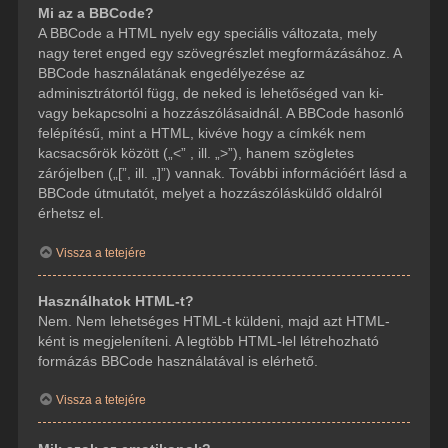
Mi az a BBCode?
A BBCode a HTML nyelv egy speciális változata, mely
nagy teret enged egy szövegrészlet megformázásához. A
BBCode használatának engedélyezése az
adminisztrátortól függ, de neked is lehetőséged van ki-
vagy bekapcsolni a hozzászólásaidnál. A BBCode hasonló
felépítésű, mint a HTML, kivéve hogy a címkék nem
kacsacsőrök között („<” , ill. „>”), hanem szögletes
zárójelben („[”, ill. „]”) vannak. További információért lásd a
BBCode útmutatót, melyet a hozzászólásküldő oldalról
érhetsz el.
Vissza a tetejére
Használhatok HTML-t?
Nem. Nem lehetséges HTML-t küldeni, majd azt HTML-
ként is megjeleníteni. A legtöbb HTML-lel létrehozható
formázás BBCode használatával is elérhető.
Vissza a tetejére