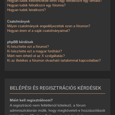
Hogyan tudok kedvencekbe tenni vagy feliratkozni egy témára?
Hogyan tudok feliratkozni egy fórumra?
Hogyan tudok leiratkozni?
Csatolmányok
Milyen csatolmányok engedélyezettek ezen a fórumon?
Hogyan érem el a saját csatolmányaimat?
phpBB kérdések
Ki készítette ezt a fórumot?
Ki készítette ezt a magyar fordítást?
Miért nem érhető el az X szolgáltatás?
Ki az illetékes a fórumon olvasható tartalommal kapcsolatban?
BELÉPÉSI ÉS REGISZTRÁCIÓS KÉRDÉSEK
Miért kell regisztrálnom?
A regisztráció nem feltétlenül kötelező, a fórum
adminisztrátorán múlik, hogy megköveteli-e hozzászólások