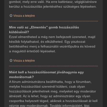
gombot, mely erre való. Ha erre kattintasz, végigkísérésre
kerülsz a hozzászólás jelentéséhez szükséges lépéseken.
Vissza a tetejére
Mire való az „Elmentés” gomb hozzászólás
küldésénél?
Ezzel elmentheted a még nem befejezett üzeneted, majd
később folytathatod, és elküldheted. Egy piszkozat
betöltéséhez menj a felhasználói vezérlőpultra és kövesd
a maguktól értetődő lépéseket.
Vissza a tetejére
Miért kell a hozzászólásomat jóváhagynia egy
moderátornak?
A fórum adminisztrátora beállíthatta, hogy a fórumban,
melybe hozzászólást szeretnél küldeni, csak olyan
hozzászólások jelenhetnek meg, melyeket egy moderátor
átnézett. Az is lehet, hogy az adminisztrátor egy olyan
csoportba helyezett téged, akiknek a hozzászólásait át kell
néznie egy moderátornak. További információért, lépj