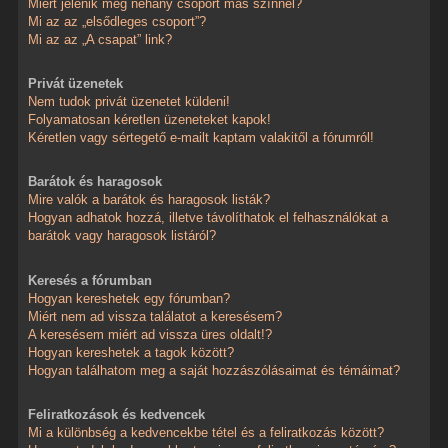
Miért jelenik meg néhány csoport más színnel?
Mi az az „elsődleges csoport”?
Mi az az „A csapat” link?
Privát üzenetek
Nem tudok privát üzenetet küldeni!
Folyamatosan kéretlen üzeneteket kapok!
Kéretlen vagy sértegető e-mailt kaptam valakitől a fórumról!
Barátok és haragosok
Mire valók a barátok és haragosok listák?
Hogyan adhatok hozzá, illetve távolíthatok el felhasználókat a
barátok vagy haragosok listáról?
Keresés a fórumban
Hogyan kereshetek egy fórumban?
Miért nem ad vissza találatot a keresésem?
A keresésem miért ad vissza üres oldalt!?
Hogyan kereshetek a tagok között?
Hogyan találhatom meg a saját hozzászólásaimat és témáimat?
Feliratkozások és kedvencek
Mi a különbség a kedvencekbe tétel és a feliratkozás között?