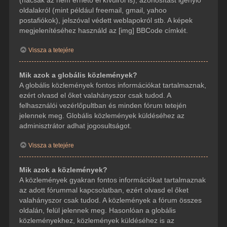
(hacsak az nem érhető el kívülről is), azonosítást igénylő
oldalakról (mint például freemail, gmail, yahoo
postafiókok), jelszóval védett weblapokról stb. A képek
megjelenítéséhez használd az [img] BBCode címkét.
Vissza a tetejére
Mik azok a globális közlemények?
A globális közlemények fontos információkat tartalmaznak,
ezért olvasd el őket valahányszor csak tudod. A
felhasználói vezérlőpultban és minden fórum tetején
jelennek meg. Globális közlemények küldéséhez az
adminisztrátor adhat jogosultságot.
Vissza a tetejére
Mik azok a közlemények?
A közlemények gyakran fontos információkat tartalmaznak
az adott fórummal kapcsolatban, ezért olvasd el őket
valahányszor csak tudod. A közlemények a fórum összes
oldalán, felül jelennek meg. Hasonlóan a globális
közleményekhez, közlemények küldéséhez is az