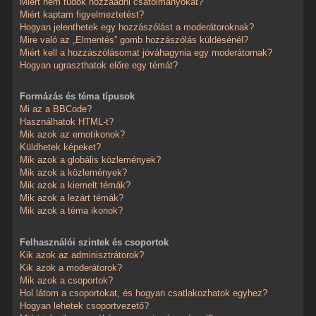
Miért nem tudok hozzáadni csatolmányokat?
Miért kaptam figyelmeztetést?
Hogyan jelenthetek egy hozzászólást a moderátoroknak?
Mire való az „Elmentés” gomb hozzászólás küldésénél?
Miért kell a hozzászólásomat jóváhagynia egy moderátornak?
Hogyan ugraszthatok előre egy témát?
Formázás és téma típusok
Mi az a BBCode?
Használhatok HTML-t?
Mik azok az emotikonok?
Küldhetek képeket?
Mik azok a globális közlemények?
Mik azok a közlemények?
Mik azok a kiemelt témák?
Mik azok a lezárt témák?
Mik azok a téma ikonok?
Felhasználói szintek és csoportok
Kik azok az adminisztrátorok?
Kik azok a moderátorok?
Mik azok a csoportok?
Hol látom a csoportokat, és hogyan csatlakozhatok egyhez?
Hogyan lehetek csoportvezető?