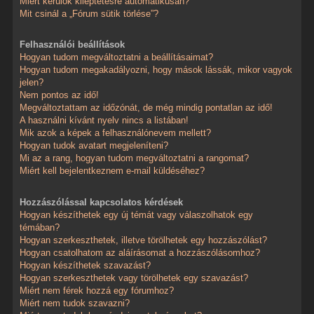
Miért kerülök kiléptetésre automatikusan?
Mit csinál a „Fórum sütik törlése”?
Felhasználói beállítások
Hogyan tudom megváltoztatni a beállításaimat?
Hogyan tudom megakadályozni, hogy mások lássák, mikor vagyok
jelen?
Nem pontos az idő!
Megváltoztattam az időzónát, de még mindig pontatlan az idő!
A használni kívánt nyelv nincs a listában!
Mik azok a képek a felhasználónevem mellett?
Hogyan tudok avatart megjeleníteni?
Mi az a rang, hogyan tudom megváltoztatni a rangomat?
Miért kell bejelentkeznem e-mail küldéséhez?
Hozzászólással kapcsolatos kérdések
Hogyan készíthetek egy új témát vagy válaszolhatok egy
témában?
Hogyan szerkeszthetek, illetve törölhetek egy hozzászólást?
Hogyan csatolhatom az aláírásomat a hozzászólásomhoz?
Hogyan készíthetek szavazást?
Hogyan szerkeszthetek vagy törölhetek egy szavazást?
Miért nem férek hozzá egy fórumhoz?
Miért nem tudok szavazni?