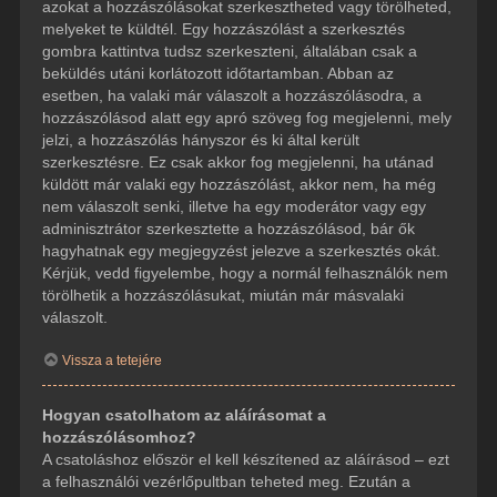
azokat a hozzászólásokat szerkesztheted vagy törölheted,
melyeket te küldtél. Egy hozzászólást a szerkesztés
gombra kattintva tudsz szerkeszteni, általában csak a
beküldés utáni korlátozott időtartamban. Abban az
esetben, ha valaki már válaszolt a hozzászólásodra, a
hozzászólásod alatt egy apró szöveg fog megjelenni, mely
jelzi, a hozzászólás hányszor és ki által került
szerkesztésre. Ez csak akkor fog megjelenni, ha utánad
küldött már valaki egy hozzászólást, akkor nem, ha még
nem válaszolt senki, illetve ha egy moderátor vagy egy
adminisztrátor szerkesztette a hozzászólásod, bár ők
hagyhatnak egy megjegyzést jelezve a szerkesztés okát.
Kérjük, vedd figyelembe, hogy a normál felhasználók nem
törölhetik a hozzászólásukat, miután már másvalaki
válaszolt.
Vissza a tetejére
Hogyan csatolhatom az aláírásomat a
hozzászólásomhoz?
A csatoláshoz először el kell készítened az aláírásod – ezt
a felhasználói vezérlőpultban teheted meg. Ezután a