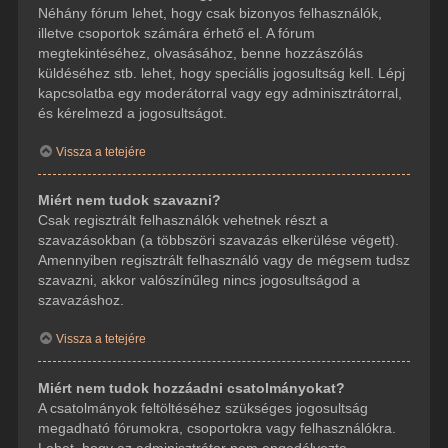
Néhány fórum lehet, hogy csak bizonyos felhasználók,
illetve csoportok számára érhető el. A fórum
megtekintéséhez, olvasásához, benne hozzászólás
küldéséhez stb. lehet, hogy speciális jogosultság kell. Lépj
kapcsolatba egy moderátorral vagy egy adminisztrátorral,
és kérelmezd a jogosultságot.
Vissza a tetejére
Miért nem tudok szavazni?
Csak regisztrált felhasználók vehetnek részt a
szavazásokban (a többszöri szavazás elkerülése végett).
Amennyiben regisztrált felhasználó vagy de mégsem tudsz
szavazni, akkor valószínűleg nincs jogosultságod a
szavazáshoz.
Vissza a tetejére
Miért nem tudok hozzáadni csatolmányokat?
A csatolmányok feltöltéséhez szükséges jogosultság
megadható fórumokra, csoportokra vagy felhasználókra.
Lehet, hogy az adminisztrátor nem engedélyezte