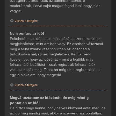
ezt
Igen
re állítod, csak az adminisztrátorok, a
moderátorok, illetve saját magad fogod látni, hogy jelen
vagy-e.
Vissza a tetejére
Nem pontos az idő!
Feltehetően az időpontok más időzóna szerint kerülnek
megjelenítésre, mint amiben vagy. Ez esetben változtasd
meg a felhasználói vezérlőpultban az időzónád a
tartózkodási helyednek megfelelően. Kérjük, vedd
figyelembe, hogy az időzónát – mint a legtöbb más
felhasználói beállítást – csak regisztrált felhasználók
változtathatják meg. Tehát ha még nem regisztráltál, ez
egy jó alakalom, hogy megtedd.
Vissza a tetejére
Megváltoztattam az időzónát, de még mindig
pontatlan az idő!
Ha biztos vagy benne, hogy helyes időzónát adtál meg, de
az idő még mindig más, akkor a szerver órája pontatlan.