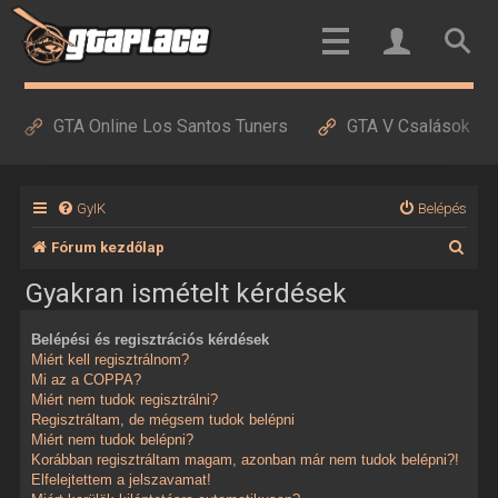
GTA Online Los Santos Tuners
GTA V Csalások
GyIK
Belépés
K
Fórum kezdőlap
e
Gyakran ismételt kérdések
r
Belépési és regisztrációs kérdések
e
Miért kell regisztrálnom?
s
Mi az a COPPA?
Miért nem tudok regisztrálni?
é
Regisztráltam, de mégsem tudok belépni
Miért nem tudok belépni?
s
Korábban regisztráltam magam, azonban már nem tudok belépni?!
Elfelejtettem a jelszavamat!