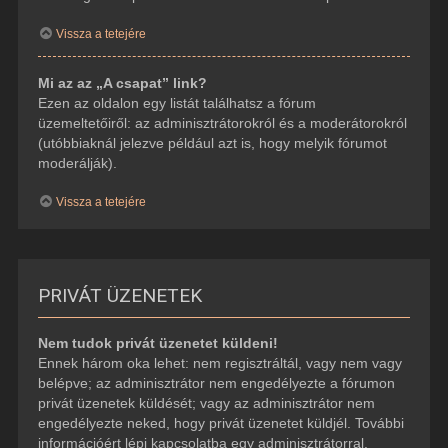
Vissza a tetejére
Mi az az „A csapat” link?
Ezen az oldalon egy listát találhatsz a fórum
üzemeltetőiről: az adminisztrátorokról és a moderátorokról
(utóbbiaknál jelezve például azt is, hogy melyik fórumot
moderálják).
Vissza a tetejére
PRIVÁT ÜZENETEK
Nem tudok privát üzenetet küldeni!
Ennek három oka lehet: nem regisztráltál, vagy nem vagy
belépve; az adminisztrátor nem engedélyezte a fórumon
privát üzenetek küldését; vagy az adminisztrátor nem
engedélyezte neked, hogy privát üzenetet küldjél. További
információért lépj kapcsolatba egy adminisztrátorral.