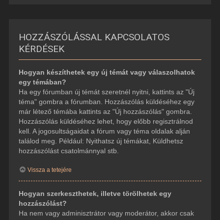
HOZZÁSZÓLÁSSAL KAPCSOLATOS
KÉRDÉSEK
Hogyan készíthetek egy új témát vagy válaszolhatok
egy témában?
Ha egy fórumban új témát szeretnél nyitni, kattints az "Új
téma" gombra a fórumban. Hozzászólás küldéséhez egy
már létező témába kattints az "Új hozzászólás" gombra.
Hozzászólás küldéséhez lehet, hogy előbb regisztrálnod
kell. A jogosultságaidat a fórum vagy téma oldalak alján
találod meg. Például: Nyithatsz új témákat, Küldhetsz
hozzászólást csatolmánnyal stb.
Vissza a tetejére
Hogyan szerkeszthetek, illetve törölhetek egy
hozzászólást?
Ha nem vagy adminisztrátor vagy moderátor, akkor csak