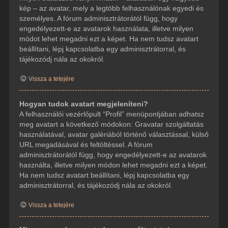
kép – az avatar, mely a legtöbb felhasználónak egyedi és
személyes. A fórum adminisztrátorától függ, hogy
engedélyezett-e az avatarok használata, illetve milyen
módot lehet megadni ezt a képet. Ha nem tudsz avatart
beállítani, lépj kapcsolatba egy adminisztrátorral, és
tájékozódj nála az okokról.
Vissza a tetejére
Hogyan tudok avatart megjeleníteni?
A felhasználói vezérlőpult “Profil” menüpontjában adhatsz
meg avatart a következő módokon: Gravatar szolgáltatás
használatával, avatar galériából történő választással, külső
URL megadásával és feltöltéssel. A fórum
adminisztrátorától függ, hogy engedélyezett-e az avatarok
használta, illetve milyen módon lehet megadni ezt a képet.
Ha nem tudsz avatart beállítani, lépj kapcsolatba egy
adminisztrátorral, és tájékozódj nála az okokról.
Vissza a tetejére