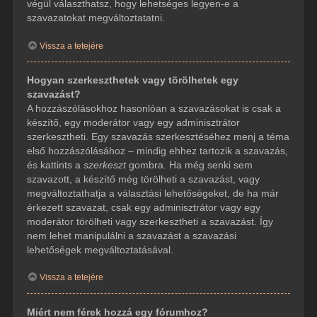
végül választhatsz, hogy lehetséges legyen-e a
szavazatokat megváltoztatatni.
Vissza a tetejére
Hogyan szerkeszthetek vagy törölhetek egy
szavazást?
A hozzászólásokhoz hasonlóan a szavazásokat is csak a
készítő, egy moderátor vagy egy adminisztrátor
szerkesztheti. Egy szavazás szerkesztéséhez menj a téma
első hozzászólásához – mindig ehhez tartozik a szavazás,
és kattints a
szerkeszt
gombra. Ha még senki sem
szavazott, a készítő még törölheti a szavazást, vagy
megváltoztathatja a választási lehetőségeket, de ha már
érkezett szavazat, csak egy adminisztrátor vagy egy
moderátor törölheti vagy szerkesztheti a szavazást. Így
nem lehet manipulálni a szavazást a szavazási
lehetőségek megváltoztatásával.
Vissza a tetejére
Miért nem férek hozzá egy fórumhoz?