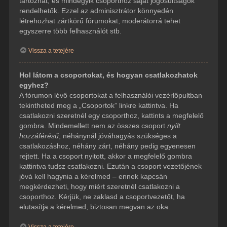
tartozhat, és mindegyik csoporthoz saját jogosultságok
rendelhetők. Ezzel az adminisztrátor könnyedén
létrehozhat zártkörű fórumokat, moderátorrá tehet
egyszerre több felhasználót stb.
Vissza a tetejére
Hol látom a csoportokat, és hogyan csatlakozhatok
egyhez?
A fórumon lévő csoportokat a felhasználói vezérlőpultban
tekintheted meg a „Csoportok” linkre kattintva. Ha
csatlakozni szeretnél egy csoporthoz, kattints a megfelelő
gombra. Mindemellett nem az összes csoport
nyílt
hozzáférésű
, néhánynál jóváhagyás szükséges a
csatlakozáshoz, néhány zárt, néhány pedig egyenesen
rejtett. Ha a csoport nyitott, akkor a megfelelő gombra
kattintva tudsz csatlakozni. Ezután a csoport vezetőjének
jóvá kell hagynia a kérelmed – ennek kapcsán
megkérdezheti, hogy miért szeretnél csatlakozni a
csoporthoz. Kérjük, ne zaklasd a csoportvezetőt, ha
elutasítja a kérelmed, biztosan megvan az oka.
Vissza a tetejére