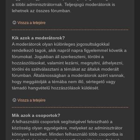
a többi adminisztrátornak. Teljesjogú moderátorok is
lehetnek az összes fórumban.
Vissza a tetejére
Kik azok a moderátorok?
A moderátorok olyan különleges jogosultságokkal
rendelkező tagok, akik napról napra figyelemmel követik a
fórumokat. Jogukban áll szerkeszteni, törölni a
hozzászólásokat, valamint lezárni, megnyitni, áthelyezni,
törölni és szétválasztani a témákat az általuk moderált
fórumban. Általánosságban a moderátorok azért vannak,
hogy meggátolják a témába nem illő, sértegető vagy
támadó hangvételű hozzászólások küldését.
Vissza a tetejére
Mik azok a csoportok?
A felhasználói csoportok segítségével felosztható a
közösség olyan egységekre, melyeket az adminisztrátor
könnyen kezelhet. Minden felhasználó több csoportba is