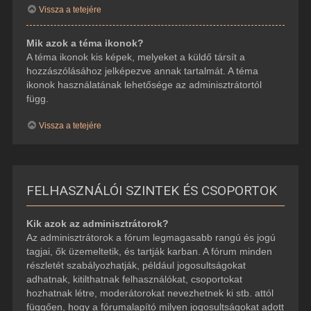
Vissza a tetejére
Mik azok a téma ikonok?
A téma ikonok kis képek, melyeket a küldő társít a
hozzászólásához jelképezve annak tartalmát. A téma
ikonok használatának lehetősége az adminisztrátortól
függ.
Vissza a tetejére
FELHASZNÁLÓI SZINTEK ÉS CSOPORTOK
Kik azok az adminisztrátorok?
Az adminisztrátorok a fórum legmagasabb rangú és jogú
tagjai, ők üzemeltetik, és tartják karban. A fórum minden
részletét szabályozhatják, például jogosultságokat
adhatnak, kitilthatnak felhasználókat, csoportokat
hozhatnak létre, moderátorokat nevezhetnek ki stb. attól
függően, hogy a fórumalapító milyen jogosultságokat adott