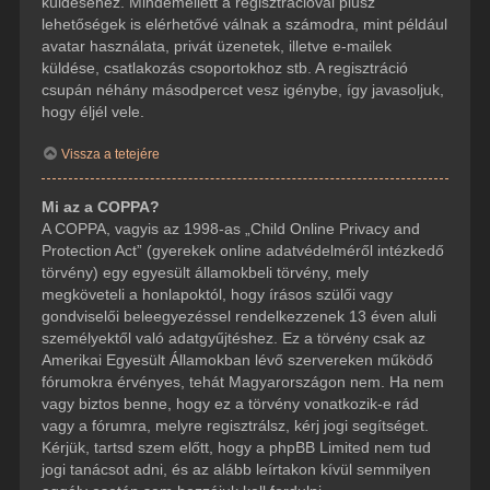
küldéséhez. Mindemellett a regisztrációval plusz
lehetőségek is elérhetővé válnak a számodra, mint például
avatar használata, privát üzenetek, illetve e-mailek
küldése, csatlakozás csoportokhoz stb. A regisztráció
csupán néhány másodpercet vesz igénybe, így javasoljuk,
hogy éljél vele.
Vissza a tetejére
Mi az a COPPA?
A COPPA, vagyis az 1998-as „Child Online Privacy and
Protection Act” (gyerekek online adatvédelméről intézkedő
törvény) egy egyesült államokbeli törvény, mely
megköveteli a honlapoktól, hogy írásos szülői vagy
gondviselői beleegyezéssel rendelkezzenek 13 éven aluli
személyektől való adatgyűjtéshez. Ez a törvény csak az
Amerikai Egyesült Államokban lévő szervereken működő
fórumokra érvényes, tehát Magyarországon nem. Ha nem
vagy biztos benne, hogy ez a törvény vonatkozik-e rád
vagy a fórumra, melyre regisztrálsz, kérj jogi segítséget.
Kérjük, tartsd szem előtt, hogy a phpBB Limited nem tud
jogi tanácsot adni, és az alább leírtakon kívül semmilyen