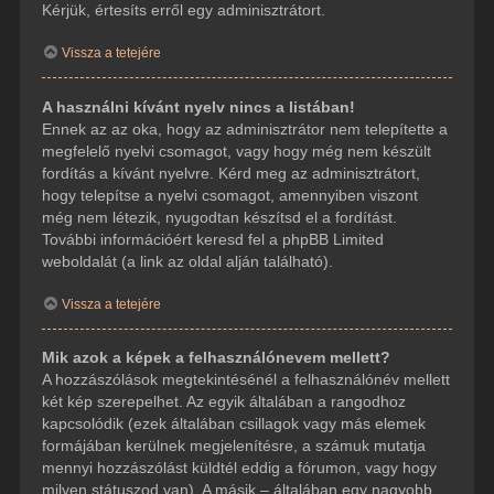
Kérjük, értesíts erről egy adminisztrátort.
Vissza a tetejére
A használni kívánt nyelv nincs a listában!
Ennek az az oka, hogy az adminisztrátor nem telepítette a
megfelelő nyelvi csomagot, vagy hogy még nem készült
fordítás a kívánt nyelvre. Kérd meg az adminisztrátort,
hogy telepítse a nyelvi csomagot, amennyiben viszont
még nem létezik, nyugodtan készítsd el a fordítást.
További információért keresd fel a phpBB Limited
weboldalát (a link az oldal alján található).
Vissza a tetejére
Mik azok a képek a felhasználónevem mellett?
A hozzászólások megtekintésénél a felhasználónév mellett
két kép szerepelhet. Az egyik általában a rangodhoz
kapcsolódik (ezek általában csillagok vagy más elemek
formájában kerülnek megjelenítésre, a számuk mutatja
mennyi hozzászólást küldtél eddig a fórumon, vagy hogy
milyen státuszod van). A másik – általában egy nagyobb