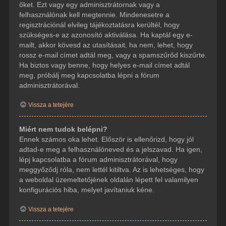
őket. Ezt vagy egy adminisztrátornak vagy a
felhasználónak kell megtennie. Mindenesetre a
regisztrációnál elvileg tájékoztatásra kerültél, hogy
szükséges-e az azonosító aktiválása. Ha kaptál egy e-
mailt, akkor kövesd az utasításait, ha nem, lehet, hogy
rossz e-mail címet adtál meg, vagy a spamszűrőd kiszűrte.
Ha biztos vagy benne, hogy helyes e-mail címet adtál
meg, próbálj meg kapcsolatba lépni a fórum
adminisztrátorával.
Vissza a tetejére
Miért nem tudok belépni?
Ennek számos oka lehet. Először is ellenőrizd, hogy jól
adtad-e meg a felhasználóneved és a jelszavad. Ha igen,
lépj kapcsolatba a fórum adminisztrátorával, hogy
meggyőződj róla, nem lettél kitiltva. Az is lehetséges, hogy
a weboldal üzemeltetőjének oldalán lépett fel valamilyen
konfigurációs hiba, melyet javítaniuk kéne.
Vissza a tetejére