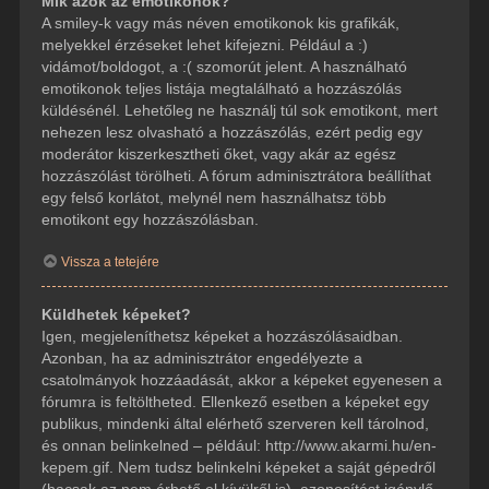
Mik azok az emotikonok?
A smiley-k vagy más néven emotikonok kis grafikák,
melyekkel érzéseket lehet kifejezni. Például a :)
vidámot/boldogot, a :( szomorút jelent. A használható
emotikonok teljes listája megtalálható a hozzászólás
küldésénél. Lehetőleg ne használj túl sok emotikont, mert
nehezen lesz olvasható a hozzászólás, ezért pedig egy
moderátor kiszerkesztheti őket, vagy akár az egész
hozzászólást törölheti. A fórum adminisztrátora beállíthat
egy felső korlátot, melynél nem használhatsz több
emotikont egy hozzászólásban.
Vissza a tetejére
Küldhetek képeket?
Igen, megjeleníthetsz képeket a hozzászólásaidban.
Azonban, ha az adminisztrátor engedélyezte a
csatolmányok hozzáadását, akkor a képeket egyenesen a
fórumra is feltöltheted. Ellenkező esetben a képeket egy
publikus, mindenki által elérhető szerveren kell tárolnod,
és onnan belinkelned – például: http://www.akarmi.hu/en-
kepem.gif. Nem tudsz belinkelni képeket a saját gépedről