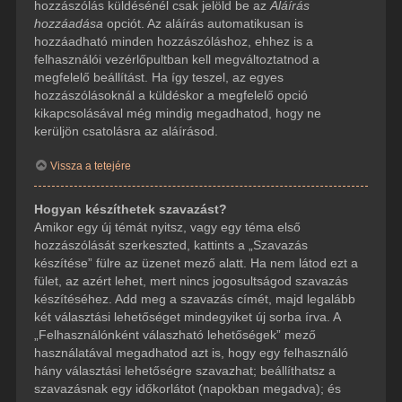
hozzászólás küldésénél csak jelöld be az
Aláírás
hozzáadása
opciót. Az aláírás automatikusan is
hozzáadható minden hozzászóláshoz, ehhez is a
felhasználói vezérlőpultban kell megváltoztatnod a
megfelelő beállítást. Ha így teszel, az egyes
hozzászólásoknál a küldéskor a megfelelő opció
kikapcsolásával még mindig megadhatod, hogy ne
kerüljön csatolásra az aláírásod.
Vissza a tetejére
Hogyan készíthetek szavazást?
Amikor egy új témát nyitsz, vagy egy téma első
hozzászólását szerkeszted, kattints a „Szavazás
készítése” fülre az üzenet mező alatt. Ha nem látod ezt a
fület, az azért lehet, mert nincs jogosultságod szavazás
készítéséhez. Add meg a szavazás címét, majd legalább
két választási lehetőséget mindegyiket új sorba írva. A
„Felhasználónként válaszható lehetőségek” mező
használatával megadhatod azt is, hogy egy felhasználó
hány választási lehetőségre szavazhat; beállíthatsz a
szavazásnak egy időkorlátot (napokban megadva); és