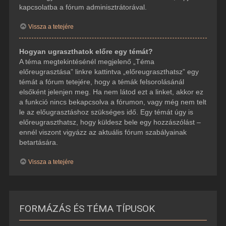
kapcsolatba a fórum adminisztrátorával.
Vissza a tetejére
Hogyan ugraszthatok előre egy témát?
A téma megtekintésénél megjelenő „Téma
előreugrasztása” linkre kattintva „előreugraszthatsz” egy
témát a fórum tetejére, hogy a témák felsorolásánál
elsőként jelenjen meg. Ha nem látod ezt a linket, akkor ez
a funkció nincs bekapcsolva a fórumon, vagy még nem telt
le az előugrasztáshoz szükséges idő. Egy témát úgy is
előreugraszthatsz, hogy küldesz bele egy hozzászólást –
ennél viszont vigyázz az aktuális fórum szabályainak
betartására.
Vissza a tetejére
FORMÁZÁS ÉS TÉMA TÍPUSOK