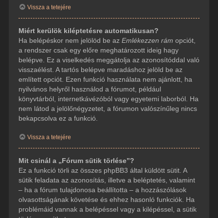
Vissza a tetejére
Miért kerülök kiléptetésre automatikusan?
Ha belépéskor nem jelölöd be az
Emlékezzen rám
opciót,
a rendszer csak egy előre meghatározott ideig hagy
belépve. Ez a viselkedés meggátolja az azonosítóddal való
visszaélést. A tartós belépve maradáshoz jelöld be az
említett opciót. Ezen funkció használata nem ajánlott, ha
nyilvános helyről használod a fórumot, például
könyvtárból, internetkávézóból vagy egyetemi laborból. Ha
nem látod a jelölőnégyzetet, a fórumon valószínűleg nincs
bekapcsolva ez a funkció.
Vissza a tetejére
Mit csinál a „Fórum sütik törlése”?
Ez a funkció törli az összes phpBB3 által küldött sütit. A
sütik feladata az azonosítás, illetve a beléptetés, valamint
– ha a fórum tulajdonosa beállította – a hozzászólások
olvasottságának követése és ehhez hasonló funkciók. Ha
problémáid vannak a belépéssel vagy a kilépéssel, a sütik