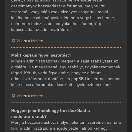
csatolmányok hozzáadását a fórumba, melybe írni
szeretnél, vagy talán csak bizonyos csoportok tagjai
küldhetnek csatolmányokat. Ha nem vagy biztos benne,
miért nem tudsz csatolmányokat hozzáadni, lépj
kapcsolatba az adminisztrátorral.
Vissza a tetejére
Miért kaptam figyelmeztetést?
Minden adminisztrátornak megvan a saját szabályzata az
oldalára. Ha megsértettél egy szabályt, figyelmeztethetnek
téged. Kérjük, vedd figyelembe, hogy ez a fórum
adminisztrátorának döntése – a phpBB Limited-nak semmi
köze nincs a fórumokon kiosztott figyelmeztetésekhez.
Vissza a tetejére
Hogyan jelenthetek egy hozzászólást a
moderátoroknak?
Menj a hozzászóláshoz, melyet jelenteni szeretnél, és ha a
fórum adminisztrátora engedélyezte, látnod kell egy