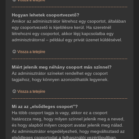
Hogyan lehetek csoportvezető?
Amikor az adminisztrátor létrehoz egy csoportot, általában
egy csoportvezető is kijelölésre kerül. Ha szeretnél
létrehozni egy csoportot, akkor lépj kapcsolatba egy
adminisztrátorral – például egy privát üzenet küldésével.
Vissza a tetejére
Miért jelenik meg néhány csoport más színnel?
Az adminisztrátor színeket rendelhet egy csoport
tagjaihoz, hogy könnyen azonosíthatók legyenek.
Vissza a tetejére
Mi az az „elsődleges csoport”?
Ha több csoport tagja is vagy, akkor ez a csoport
határozza meg, hogy milyen színnel jelenik meg a neved,
és hogy alapból milyen csoport avatar jelenik meg nálad.
Az adminisztrátor engedélyezheti, hogy megváltoztasd az
elsődleges csoportodat a felhasználói vezérlőpultban.