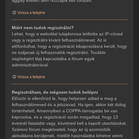
aggály esetén sem hozzájuk kell fordulni.
Vissza a tetejére
Miért nem tudok regisztrálni?
Lehet, hogy a weboldal tulajdonosa letiltotta az IP-címed
vagy a regisztrálni kívánt felhasználónevet. Az is
előfordulhat, hogy a regisztráció kikapcsolásra került, hogy
ne tudjanak új felhasználók regisztrálni. További
segítségért lépj kapcsolatba a fórum egyik
adminisztrátorával.
Vissza a tetejére
Regisztráltam, de mégsem tudok belépni
Először is ellenőrizd le, hogy helyesen adtad-e meg a
felhasználóneved és a jelszavad. Ha igen, akkor két dolog
történhetett. Amennyiben a COPPA-támogatás be van
kapcsolva, és a regisztráció során megadtad, hogy 13
évesnél fiatalabb vagy, követned kell a kapott utasításokat.
Számos fórum megköveteli, hogy az új azonosítók
aktiválásra kerüljenek, mielőtt használatba lehetne venni