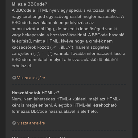
Mi az a BBCode?
A BBCode a HTML nyelv egy speciális változata, mely
nagy teret enged egy szövegrészlet megformázásához. A
BBCode használatának engedélyezése az
adminisztrátortól függ, de neked is lehetőséged van ki-
vagy bekapcsolni a hozzászólásaidnál. A BBCode hasonló
felépítésű, mint a HTML, kivéve hogy a címkék nem
kacsacsőrök között („<” , ill. „>”), hanem szögletes
zárójelben („[”, ill. „]”) vannak. További információért lásd a
BBCode útmutatót, melyet a hozzászólásküldő oldalról
érhetsz el.
Vissza a tetejére
Használhatok HTML-t?
Nem. Nem lehetséges HTML-t küldeni, majd azt HTML-
ként is megjeleníteni. A legtöbb HTML-lel létrehozható
formázás BBCode használatával is elérhető.
Vissza a tetejére