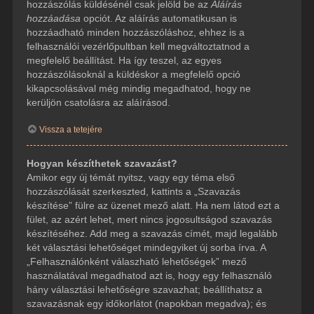
hozzászólás küldésénél csak jelöld be az
Aláírás
hozzáadása
opciót. Az aláírás automatikusan is
hozzáadható minden hozzászóláshoz, ehhez is a
felhasználói vezérlőpultban kell megváltoztatnod a
megfelelő beállítást. Ha így teszel, az egyes
hozzászólásoknál a küldéskor a megfelelő opció
kikapcsolásával még mindig megadhatod, hogy ne
kerüljön csatolásra az aláírásod.
Vissza a tetejére
Hogyan készíthetek szavazást?
Amikor egy új témát nyitsz, vagy egy téma első
hozzászólását szerkeszted, kattints a „Szavazás
készítése” fülre az üzenet mező alatt. Ha nem látod ezt a
fület, az azért lehet, mert nincs jogosultságod szavazás
készítéséhez. Add meg a szavazás címét, majd legalább
két választási lehetőséget mindegyiket új sorba írva. A
„Felhasználónként válaszható lehetőségek” mező
használatával megadhatod azt is, hogy egy felhasználó
hány választási lehetőségre szavazhat; beállíthatsz a
szavazásnak egy időkorlátot (napokban megadva); és