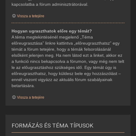
kapcsolatba a fórum adminisztrátorával.
Vissza a tetejére
Hogyan ugraszthatok előre egy témát?
A téma megtekintésénél megjelenő „Téma
előreugrasztása” linkre kattintva „előreugraszthatsz” egy
témát a fórum tetejére, hogy a témák felsorolásánál
elsőként jelenjen meg. Ha nem látod ezt a linket, akkor ez
a funkció nincs bekapcsolva a fórumon, vagy még nem telt
le az előugrasztáshoz szükséges idő. Egy témát úgy is
előreugraszthatsz, hogy küldesz bele egy hozzászólást –
ennél viszont vigyázz az aktuális fórum szabályainak
betartására.
Vissza a tetejére
FORMÁZÁS ÉS TÉMA TÍPUSOK