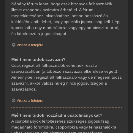
Néhány fórum lehet, hogy csak bizonyos felhasználók,
illetve csoportok számára érhető el. A fórum
megtekintéséhez, olvasásához, benne hozzászólás
küldéséhez stb. lehet, hogy speciális jogosultság kell. Lépj
kapcsolatba egy moderátorral vagy egy adminisztrátorral,
és kérelmezd a jogosultságot.
Vissza a tetejére
Miért nem tudok szavazni?
Csak regisztrált felhasználók vehetnek részt a
szavazásokban (a többszöri szavazás elkerülése végett).
Amennyiben regisztrált felhasználó vagy de mégsem tudsz
szavazni, akkor valószínűleg nincs jogosultságod a
szavazáshoz.
Vissza a tetejére
Miért nem tudok hozzáadni csatolmányokat?
A csatolmányok feltöltéséhez szükséges jogosultság
megadható fórumokra, csoportokra vagy felhasználókra.
Lehet, hogy az adminisztrátor nem engedélyezte