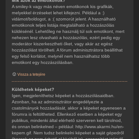
Mik azok az emotikonok?
A smiley-k vagy más néven emotikonok kis grafikák,
melyekkel érzéseket lehet kifejezni. Például a :)
vidámot/boldogot, a :( szomorút jelent. A használható
emotikonok teljes listája megtalálható a hozzászólás
küldésénél. Lehetőleg ne használj túl sok emotikont, mert
nehezen lesz olvasható a hozzászólás, ezért pedig egy
moderátor kiszerkesztheti őket, vagy akár az egész
hozzászólást törölheti. A fórum adminisztrátora beállíthat
egy felső korlátot, melynél nem használhatsz több
emotikont egy hozzászólásban.
Vissza a tetejére
Küldhetek képeket?
Igen, megjeleníthetsz képeket a hozzászólásaidban.
Azonban, ha az adminisztrátor engedélyezte a
csatolmányok hozzáadását, akkor a képeket egyenesen a
fórumra is feltöltheted. Ellenkező esetben a képeket egy
publikus, mindenki által elérhető szerveren kell tárolnod,
és onnan belinkelned – például: http://www.akarmi.hu/en-
kepem.gif. Nem tudsz belinkelni képeket a saját gépedről