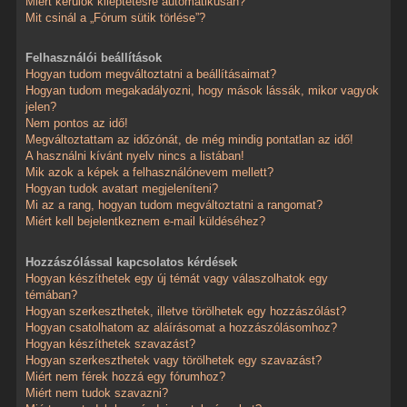
Miért kerülök kiléptetésre automatikusan?
Mit csinál a „Fórum sütik törlése”?
Felhasználói beállítások
Hogyan tudom megváltoztatni a beállításaimat?
Hogyan tudom megakadályozni, hogy mások lássák, mikor vagyok
jelen?
Nem pontos az idő!
Megváltoztattam az időzónát, de még mindig pontatlan az idő!
A használni kívánt nyelv nincs a listában!
Mik azok a képek a felhasználónevem mellett?
Hogyan tudok avatart megjeleníteni?
Mi az a rang, hogyan tudom megváltoztatni a rangomat?
Miért kell bejelentkeznem e-mail küldéséhez?
Hozzászólással kapcsolatos kérdések
Hogyan készíthetek egy új témát vagy válaszolhatok egy
témában?
Hogyan szerkeszthetek, illetve törölhetek egy hozzászólást?
Hogyan csatolhatom az aláírásomat a hozzászólásomhoz?
Hogyan készíthetek szavazást?
Hogyan szerkeszthetek vagy törölhetek egy szavazást?
Miért nem férek hozzá egy fórumhoz?
Miért nem tudok szavazni?