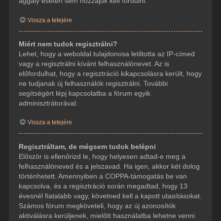
aggály esetén sem hozzájuk kell fordulni.
Vissza a tetejére
Miért nem tudok regisztrálni?
Lehet, hogy a weboldal tulajdonosa letiltotta az IP-címed
vagy a regisztrálni kívánt felhasználónevet. Az is
előfordulhat, hogy a regisztráció kikapcsolásra került, hogy
ne tudjanak új felhasználók regisztrálni. További
segítségért lépj kapcsolatba a fórum egyik
adminisztrátorával.
Vissza a tetejére
Regisztráltam, de mégsem tudok belépni
Először is ellenőrizd le, hogy helyesen adtad-e meg a
felhasználóneved és a jelszavad. Ha igen, akkor két dolog
történhetett. Amennyiben a COPPA-támogatás be van
kapcsolva, és a regisztráció során megadtad, hogy 13
évesnél fiatalabb vagy, követned kell a kapott utasításokat.
Számos fórum megköveteli, hogy az új azonosítók
aktiválásra kerüljenek, mielőtt használatba lehetne venni