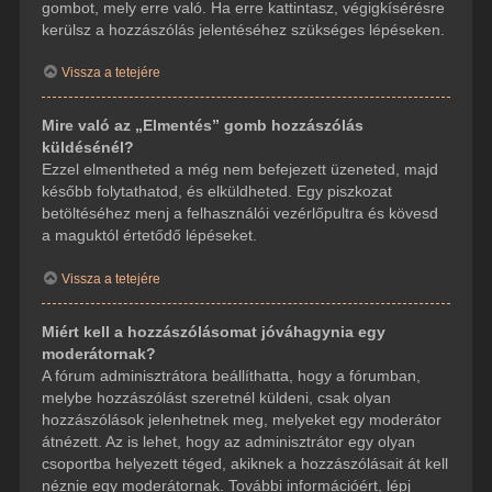
gombot, mely erre való. Ha erre kattintasz, végigkísérésre
kerülsz a hozzászólás jelentéséhez szükséges lépéseken.
Vissza a tetejére
Mire való az „Elmentés” gomb hozzászólás
küldésénél?
Ezzel elmentheted a még nem befejezett üzeneted, majd
később folytathatod, és elküldheted. Egy piszkozat
betöltéséhez menj a felhasználói vezérlőpultra és kövesd
a maguktól értetődő lépéseket.
Vissza a tetejére
Miért kell a hozzászólásomat jóváhagynia egy
moderátornak?
A fórum adminisztrátora beállíthatta, hogy a fórumban,
melybe hozzászólást szeretnél küldeni, csak olyan
hozzászólások jelenhetnek meg, melyeket egy moderátor
átnézett. Az is lehet, hogy az adminisztrátor egy olyan
csoportba helyezett téged, akiknek a hozzászólásait át kell
néznie egy moderátornak. További információért, lépj