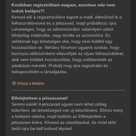
Korábban regisztráltam magam, azonban már nem
tudok belépni?!
Keresd elő a regisztrációkor kapott e-mailt, ellenőrizd le a
felhasználóneved és a jelszavad, majd próbálkozz újra.
Lehetséges, hogy az adminisztrátor valamilyen okból
kifolyólag inaktiválta, vagy törölte az azonosítód. Ez
utóbbinak egy lehetséges oka, hogy nem küldtél egy
hozzászólást se. Néhány fórumon ugyanis szokás, hogy
bizonyos időközönként eltávolítják az olyan felhasználókat,
akik nem küldtek hozzászólást, hogy csökkentsék az
adatbázis méretét. Próbálj meg újra regisztrálni és
bekapcsolódni a társalgásba.
Vissza a tetejére
Elfelejtettem a jelszavamat!
Semmi pánik! A jelszavad ugyan nem lehet utólag
kideríteni, de lehetőséged van új készítésére. Ehhez menj
a belépés oldalra, majd kattints az
Elfelejtettem a
jelszavam
linkre. Kövesd az utasításokat, és rövid időn
belül újra be kell tudnod lépned.