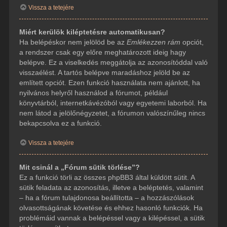
Vissza a tetejére
Miért kerülök kiléptetésre automatikusan?
Ha belépéskor nem jelölöd be az
Emlékezzen rám
opciót,
a rendszer csak egy előre meghatározott ideig hagy
belépve. Ez a viselkedés meggátolja az azonosítóddal való
visszaélést. A tartós belépve maradáshoz jelöld be az
említett opciót. Ezen funkció használata nem ajánlott, ha
nyilvános helyről használod a fórumot, például
könyvtárból, internetkávézóból vagy egyetemi laborból. Ha
nem látod a jelölőnégyzetet, a fórumon valószínűleg nincs
bekapcsolva ez a funkció.
Vissza a tetejére
Mit csinál a „Fórum sütik törlése”?
Ez a funkció törli az összes phpBB3 által küldött sütit. A
sütik feladata az azonosítás, illetve a beléptetés, valamint
– ha a fórum tulajdonosa beállította – a hozzászólások
olvasottságának követése és ehhez hasonló funkciók. Ha
problémáid vannak a belépéssel vagy a kilépéssel, a sütik