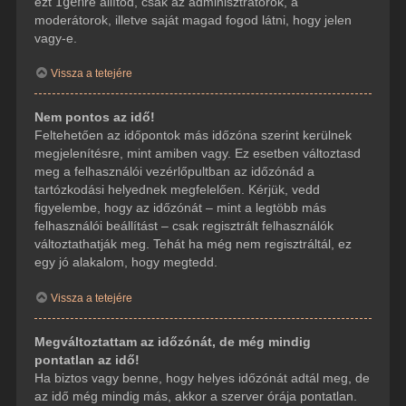
ezt
Igen
re állítod, csak az adminisztrátorok, a
moderátorok, illetve saját magad fogod látni, hogy jelen
vagy-e.
Vissza a tetejére
Nem pontos az idő!
Feltehetően az időpontok más időzóna szerint kerülnek
megjelenítésre, mint amiben vagy. Ez esetben változtasd
meg a felhasználói vezérlőpultban az időzónád a
tartózkodási helyednek megfelelően. Kérjük, vedd
figyelembe, hogy az időzónát – mint a legtöbb más
felhasználói beállítást – csak regisztrált felhasználók
változtathatják meg. Tehát ha még nem regisztráltál, ez
egy jó alakalom, hogy megtedd.
Vissza a tetejére
Megváltoztattam az időzónát, de még mindig
pontatlan az idő!
Ha biztos vagy benne, hogy helyes időzónát adtál meg, de
az idő még mindig más, akkor a szerver órája pontatlan.