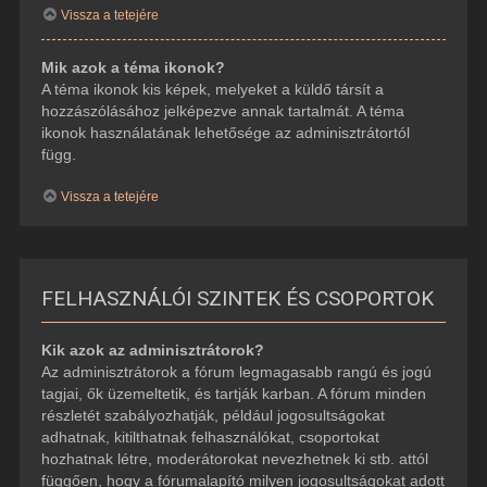
Vissza a tetejére
Mik azok a téma ikonok?
A téma ikonok kis képek, melyeket a küldő társít a
hozzászólásához jelképezve annak tartalmát. A téma
ikonok használatának lehetősége az adminisztrátortól
függ.
Vissza a tetejére
FELHASZNÁLÓI SZINTEK ÉS CSOPORTOK
Kik azok az adminisztrátorok?
Az adminisztrátorok a fórum legmagasabb rangú és jogú
tagjai, ők üzemeltetik, és tartják karban. A fórum minden
részletét szabályozhatják, például jogosultságokat
adhatnak, kitilthatnak felhasználókat, csoportokat
hozhatnak létre, moderátorokat nevezhetnek ki stb. attól
függően, hogy a fórumalapító milyen jogosultságokat adott