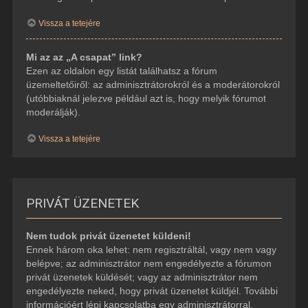
Vissza a tetejére
Mi az az „A csapat” link?
Ezen az oldalon egy listát találhatsz a fórum
üzemeltetőiről: az adminisztrátorokról és a moderátorokról
(utóbbiaknál jelezve például azt is, hogy melyik fórumot
moderálják).
Vissza a tetejére
PRIVÁT ÜZENETEK
Nem tudok privát üzenetet küldeni!
Ennek három oka lehet: nem regisztráltál, vagy nem vagy
belépve; az adminisztrátor nem engedélyezte a fórumon
privát üzenetek küldését; vagy az adminisztrátor nem
engedélyezte neked, hogy privát üzenetet küldjél. További
információért lépj kapcsolatba egy adminisztrátorral.