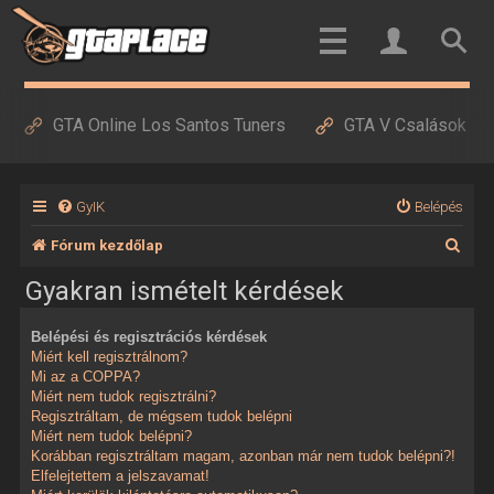
GTA Online Los Santos Tuners
GTA V Csalások
GyIK
Belépés
K
Fórum kezdőlap
e
Gyakran ismételt kérdések
r
Belépési és regisztrációs kérdések
e
Miért kell regisztrálnom?
s
Mi az a COPPA?
Miért nem tudok regisztrálni?
é
Regisztráltam, de mégsem tudok belépni
Miért nem tudok belépni?
s
Korábban regisztráltam magam, azonban már nem tudok belépni?!
Elfelejtettem a jelszavamat!