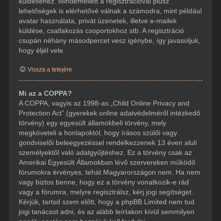
küldéséhez. Mindemellett a regisztrációval plusz
lehetőségek is elérhetővé válnak a számodra, mint például
avatar használata, privát üzenetek, illetve e-mailek
küldése, csatlakozás csoportokhoz stb. A regisztráció
csupán néhány másodpercet vesz igénybe, így javasoljuk,
hogy éljél vele.
Vissza a tetejére
Mi az a COPPA?
A COPPA, vagyis az 1998-as „Child Online Privacy and
Protection Act” (gyerekek online adatvédelméről intézkedő
törvény) egy egyesült államokbeli törvény, mely
megköveteli a honlapoktól, hogy írásos szülői vagy
gondviselői beleegyezéssel rendelkezzenek 13 éven aluli
személyektől való adatgyűjtéshez. Ez a törvény csak az
Amerikai Egyesült Államokban lévő szervereken működő
fórumokra érvényes, tehát Magyarországon nem. Ha nem
vagy biztos benne, hogy ez a törvény vonatkozik-e rád
vagy a fórumra, melyre regisztrálsz, kérj jogi segítséget.
Kérjük, tartsd szem előtt, hogy a phpBB Limited nem tud
jogi tanácsot adni, és az alább leírtakon kívül semmilyen