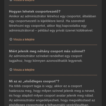
Hogyan lehetek csoportvezető?
Amikor az adminisztrátor létrehoz egy csoportot, általában
egy csoportvezető is kijelölésre kerül. Ha szeretnél
létrehozni egy csoportot, akkor lépj kapcsolatba egy
adminisztrátorral – például egy privát üzenet küldésével.
Vissza a tetejére
Miért jelenik meg néhány csoport más színnel?
Az adminisztrátor színeket rendelhet egy csoport
tagjaihoz, hogy könnyen azonosíthatók legyenek.
Vissza a tetejére
Mi az az „elsődleges csoport”?
Ha több csoport tagja is vagy, akkor ez a csoport
határozza meg, hogy milyen színnel jelenik meg a neved,
és hogy alapból milyen csoport avatar jelenik meg nálad.
Az adminisztrátor engedélyezheti, hogy megváltoztasd az
elsődleges csoportodat a felhasználói vezérlőpultban.