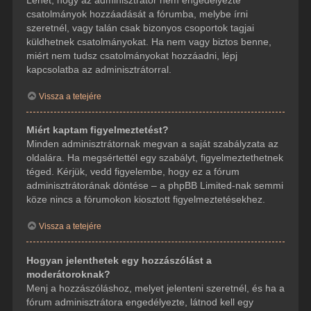
csatolmányok hozzáadását a fórumba, melybe írni
szeretnél, vagy talán csak bizonyos csoportok tagjai
küldhetnek csatolmányokat. Ha nem vagy biztos benne,
miért nem tudsz csatolmányokat hozzáadni, lépj
kapcsolatba az adminisztrátorral.
Vissza a tetejére
Miért kaptam figyelmeztetést?
Minden adminisztrátornak megvan a saját szabályzata az
oldalára. Ha megsértettél egy szabályt, figyelmeztethetnek
téged. Kérjük, vedd figyelembe, hogy ez a fórum
adminisztrátorának döntése – a phpBB Limited-nak semmi
köze nincs a fórumokon kiosztott figyelmeztetésekhez.
Vissza a tetejére
Hogyan jelenthetek egy hozzászólást a
moderátoroknak?
Menj a hozzászóláshoz, melyet jelenteni szeretnél, és ha a
fórum adminisztrátora engedélyezte, látnod kell egy