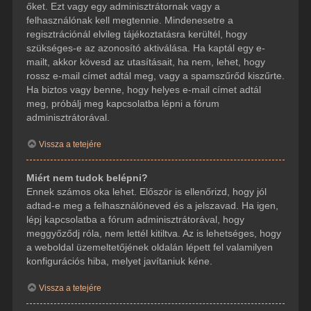
őket. Ezt vagy egy adminisztrátornak vagy a
felhasználónak kell megtennie. Mindenesetre a
regisztrációnál elvileg tájékoztatásra kerültél, hogy
szükséges-e az azonosító aktiválása. Ha kaptál egy e-
mailt, akkor kövesd az utasításait, ha nem, lehet, hogy
rossz e-mail címet adtál meg, vagy a spamszűrőd kiszűrte.
Ha biztos vagy benne, hogy helyes e-mail címet adtál
meg, próbálj meg kapcsolatba lépni a fórum
adminisztrátorával.
Vissza a tetejére
Miért nem tudok belépni?
Ennek számos oka lehet. Először is ellenőrizd, hogy jól
adtad-e meg a felhasználóneved és a jelszavad. Ha igen,
lépj kapcsolatba a fórum adminisztrátorával, hogy
meggyőződj róla, nem lettél kitiltva. Az is lehetséges, hogy
a weboldal üzemeltetőjének oldalán lépett fel valamilyen
konfigurációs hiba, melyet javítaniuk kéne.
Vissza a tetejére