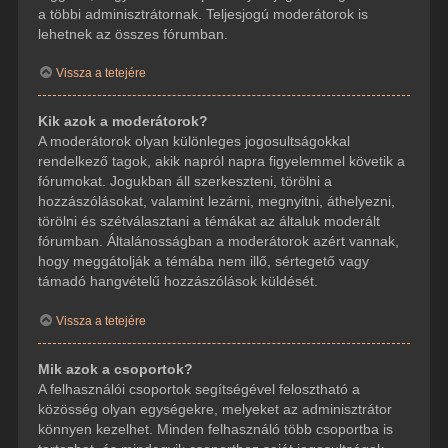
a többi adminisztrátornak. Teljesjogú moderátorok is
lehetnek az összes fórumban.
Vissza a tetejére
Kik azok a moderátorok?
A moderátorok olyan különleges jogosultságokkal
rendelkező tagok, akik napról napra figyelemmel követik a
fórumokat. Jogukban áll szerkeszteni, törölni a
hozzászólásokat, valamint lezárni, megnyitni, áthelyezni,
törölni és szétválasztani a témákat az általuk moderált
fórumban. Általánosságban a moderátorok azért vannak,
hogy meggátolják a témába nem illő, sértegető vagy
támadó hangvételű hozzászólások küldését.
Vissza a tetejére
Mik azok a csoportok?
A felhasználói csoportok segítségével felosztható a
közösség olyan egységekre, melyeket az adminisztrátor
könnyen kezelhet. Minden felhasználó több csoportba is