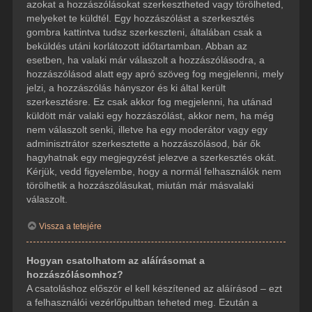
azokat a hozzászólásokat szerkesztheted vagy törölheted,
melyeket te küldtél. Egy hozzászólást a szerkesztés
gombra kattintva tudsz szerkeszteni, általában csak a
beküldés utáni korlátozott időtartamban. Abban az
esetben, ha valaki már válaszolt a hozzászólásodra, a
hozzászólásod alatt egy apró szöveg fog megjelenni, mely
jelzi, a hozzászólás hányszor és ki által került
szerkesztésre. Ez csak akkor fog megjelenni, ha utánad
küldött már valaki egy hozzászólást, akkor nem, ha még
nem válaszolt senki, illetve ha egy moderátor vagy egy
adminisztrátor szerkesztette a hozzászólásod, bár ők
hagyhatnak egy megjegyzést jelezve a szerkesztés okát.
Kérjük, vedd figyelembe, hogy a normál felhasználók nem
törölhetik a hozzászólásukat, miután már másvalaki
válaszolt.
Vissza a tetejére
Hogyan csatolhatom az aláírásomat a
hozzászólásomhoz?
A csatoláshoz először el kell készítened az aláírásod – ezt
a felhasználói vezérlőpultban teheted meg. Ezután a