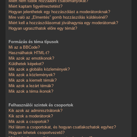
Miért nem tudok hozzáadni csatolmányokat?
Miért kaptam figyelmeztetést?
Hogyan jelenthetek egy hozzászólást a moderátoroknak?
Mire való az „Elmentés” gomb hozzászólás küldésénél?
Miért kell a hozzászólásomat jóváhagynia egy moderátornak?
Hogyan ugraszthatok előre egy témát?
Formázás és téma típusok
Mi az a BBCode?
Használhatok HTML-t?
Mik azok az emotikonok?
Küldhetek képeket?
Mik azok a globális közlemények?
Mik azok a közlemények?
Mik azok a kiemelt témák?
Mik azok a lezárt témák?
Mik azok a téma ikonok?
Felhasználói szintek és csoportok
Kik azok az adminisztrátorok?
Kik azok a moderátorok?
Mik azok a csoportok?
Hol látom a csoportokat, és hogyan csatlakozhatok egyhez?
Hogyan lehetek csoportvezető?