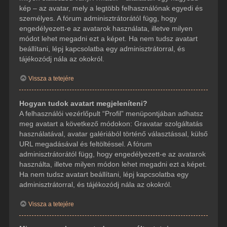
kép – az avatar, mely a legtöbb felhasználónak egyedi és
személyes. A fórum adminisztrátorától függ, hogy
engedélyezett-e az avatarok használata, illetve milyen
módot lehet megadni ezt a képet. Ha nem tudsz avatart
beállítani, lépj kapcsolatba egy adminisztrátorral, és
tájékozódj nála az okokról.
Vissza a tetejére
Hogyan tudok avatart megjeleníteni?
A felhasználói vezérlőpult “Profil” menüpontjában adhatsz
meg avatart a következő módokon: Gravatar szolgáltatás
használatával, avatar galériából történő választással, külső
URL megadásával és feltöltéssel. A fórum
adminisztrátorától függ, hogy engedélyezett-e az avatarok
használta, illetve milyen módon lehet megadni ezt a képet.
Ha nem tudsz avatart beállítani, lépj kapcsolatba egy
adminisztrátorral, és tájékozódj nála az okokról.
Vissza a tetejére