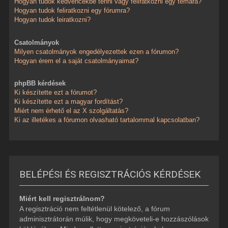
Hogyan tudok kedvencekbe tenni vagy feliratkozni egy témára?
Hogyan tudok feliratkozni egy fórumra?
Hogyan tudok leiratkozni?
Csatolmányok
Milyen csatolmányok engedélyezettek ezen a fórumon?
Hogyan érem el a saját csatolmányaimat?
phpBB kérdések
Ki készítette ezt a fórumot?
Ki készítette ezt a magyar fordítást?
Miért nem érhető el az X szolgáltatás?
Ki az illetékes a fórumon olvasható tartalommal kapcsolatban?
BELÉPÉSI ÉS REGISZTRÁCIÓS KÉRDÉSEK
Miért kell regisztrálnom?
A regisztráció nem feltétlenül kötelező, a fórum
adminisztrátorán múlik, hogy megköveteli-e hozzászólások