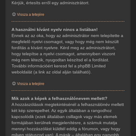
Kérjük, értesíts erről egy adminisztrátort.
Vissza a tetejére
A használni kívánt nyelv nincs a listában!
Ennek az az oka, hogy az adminisztrátor nem telepítette a
megfelelő nyelvi csomagot, vagy hogy még nem készült
fordítás a kívánt nyelvre. Kérd meg az adminisztrátort,
hogy telepítse a nyelvi csomagot, amennyiben viszont
még nem létezik, nyugodtan készítsd el a fordítást.
További információért keresd fel a phpBB Limited
weboldalát (a link az oldal alján található).
Vissza a tetejére
Mik azok a képek a felhasználónevem mellett?
A hozzászólások megtekintésénél a felhasználónév mellett
két kép szerepelhet. Az egyik általában a rangodhoz
kapcsolódik (ezek általában csillagok vagy más elemek
formájában kerülnek megjelenítésre, a számuk mutatja
mennyi hozzászólást küldtél eddig a fórumon, vagy hogy
milyen státuszod van). A másik – általában egy nagyobb