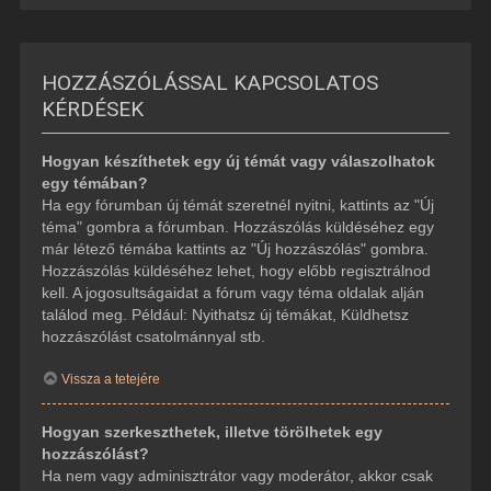
HOZZÁSZÓLÁSSAL KAPCSOLATOS
KÉRDÉSEK
Hogyan készíthetek egy új témát vagy válaszolhatok
egy témában?
Ha egy fórumban új témát szeretnél nyitni, kattints az "Új
téma" gombra a fórumban. Hozzászólás küldéséhez egy
már létező témába kattints az "Új hozzászólás" gombra.
Hozzászólás küldéséhez lehet, hogy előbb regisztrálnod
kell. A jogosultságaidat a fórum vagy téma oldalak alján
találod meg. Például: Nyithatsz új témákat, Küldhetsz
hozzászólást csatolmánnyal stb.
Vissza a tetejére
Hogyan szerkeszthetek, illetve törölhetek egy
hozzászólást?
Ha nem vagy adminisztrátor vagy moderátor, akkor csak