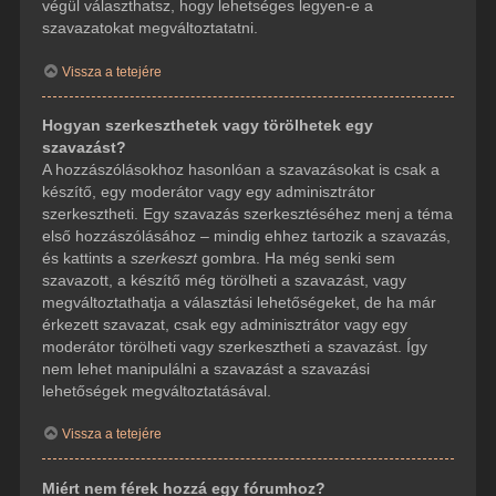
végül választhatsz, hogy lehetséges legyen-e a
szavazatokat megváltoztatatni.
Vissza a tetejére
Hogyan szerkeszthetek vagy törölhetek egy
szavazást?
A hozzászólásokhoz hasonlóan a szavazásokat is csak a
készítő, egy moderátor vagy egy adminisztrátor
szerkesztheti. Egy szavazás szerkesztéséhez menj a téma
első hozzászólásához – mindig ehhez tartozik a szavazás,
és kattints a
szerkeszt
gombra. Ha még senki sem
szavazott, a készítő még törölheti a szavazást, vagy
megváltoztathatja a választási lehetőségeket, de ha már
érkezett szavazat, csak egy adminisztrátor vagy egy
moderátor törölheti vagy szerkesztheti a szavazást. Így
nem lehet manipulálni a szavazást a szavazási
lehetőségek megváltoztatásával.
Vissza a tetejére
Miért nem férek hozzá egy fórumhoz?