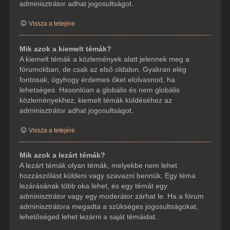
adminisztrátor adhat jogosultságot.
Vissza a tetejére
Mik azok a kiemelt témák?
A kiemelt témák a közlemények alatt jelennek meg a
fórumokban, de csak az első oldalon. Gyakran elég
fontosak, úgyhogy érdemes őket elolvasnod, ha
lehetséges. Hasonlóan a globális és nem globális
közleményekhez, kiemelt témák küldéséhez az
adminisztrátor adhat jogosultságot.
Vissza a tetejére
Mik azok a lezárt témák?
A lezárt témák olyan témák, melyekbe nem lehet
hozzászólást küldeni vagy szavazni bennük. Egy téma
lezárásának több oka lehet, és egy témát egy
adminisztrátor vagy egy moderátor zárhat le. Ha a fórum
adminisztrátora megadta a szükséges jogosultságokat,
lehetőséged lehet lezárni a saját témáidat.