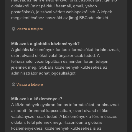
(hacsak az nem érhető el kívülről is), azonosítást igénylő
oldalakról (mint például freemail, gmail, yahoo
postafiókok), jelszóval védett weblapokról stb. A képek
megjelenítéséhez használd az [img] BBCode címkét.
Vissza a tetejére
Mik azok a globális közlemények?
A globális közlemények fontos információkat tartalmaznak,
ezért olvasd el őket valahányszor csak tudod. A
felhasználói vezérlőpultban és minden fórum tetején
jelennek meg. Globális közlemények küldéséhez az
adminisztrátor adhat jogosultságot.
Vissza a tetejére
Mik azok a közlemények?
A közlemények gyakran fontos információkat tartalmaznak
az adott fórummal kapcsolatban, ezért olvasd el őket
valahányszor csak tudod. A közlemények a fórum összes
oldalán, felül jelennek meg. Hasonlóan a globális
közleményekhez, közlemények küldéséhez is az