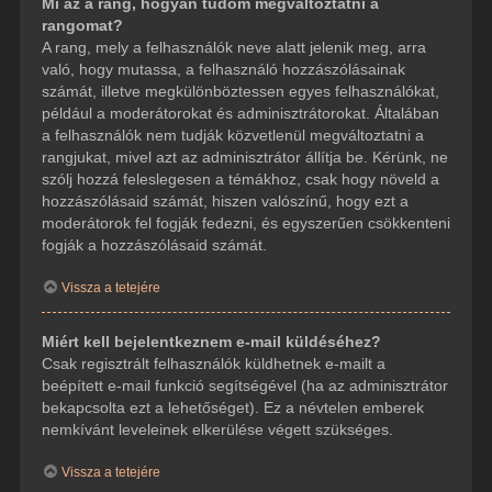
Mi az a rang, hogyan tudom megváltoztatni a
rangomat?
A rang, mely a felhasználók neve alatt jelenik meg, arra
való, hogy mutassa, a felhasználó hozzászólásainak
számát, illetve megkülönböztessen egyes felhasználókat,
például a moderátorokat és adminisztrátorokat. Általában
a felhasználók nem tudják közvetlenül megváltoztatni a
rangjukat, mivel azt az adminisztrátor állítja be. Kérünk, ne
szólj hozzá feleslegesen a témákhoz, csak hogy növeld a
hozzászólásaid számát, hiszen valószínű, hogy ezt a
moderátorok fel fogják fedezni, és egyszerűen csökkenteni
fogják a hozzászólásaid számát.
Vissza a tetejére
Miért kell bejelentkeznem e-mail küldéséhez?
Csak regisztrált felhasználók küldhetnek e-mailt a
beépített e-mail funkció segítségével (ha az adminisztrátor
bekapcsolta ezt a lehetőséget). Ez a névtelen emberek
nemkívánt leveleinek elkerülése végett szükséges.
Vissza a tetejére