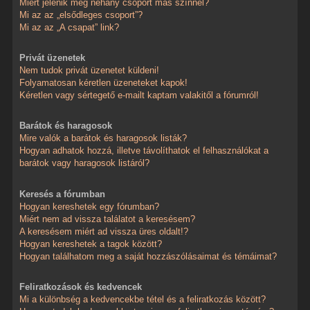
Miért jelenik meg néhány csoport más színnel?
Mi az az „elsődleges csoport”?
Mi az az „A csapat” link?
Privát üzenetek
Nem tudok privát üzenetet küldeni!
Folyamatosan kéretlen üzeneteket kapok!
Kéretlen vagy sértegető e-mailt kaptam valakitől a fórumról!
Barátok és haragosok
Mire valók a barátok és haragosok listák?
Hogyan adhatok hozzá, illetve távolíthatok el felhasználókat a
barátok vagy haragosok listáról?
Keresés a fórumban
Hogyan kereshetek egy fórumban?
Miért nem ad vissza találatot a keresésem?
A keresésem miért ad vissza üres oldalt!?
Hogyan kereshetek a tagok között?
Hogyan találhatom meg a saját hozzászólásaimat és témáimat?
Feliratkozások és kedvencek
Mi a különbség a kedvencekbe tétel és a feliratkozás között?