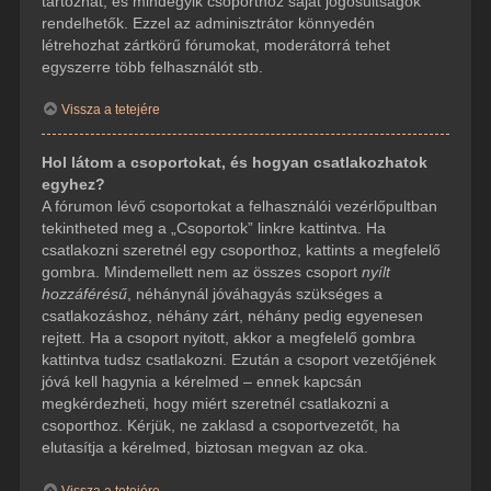
tartozhat, és mindegyik csoporthoz saját jogosultságok
rendelhetők. Ezzel az adminisztrátor könnyedén
létrehozhat zártkörű fórumokat, moderátorrá tehet
egyszerre több felhasználót stb.
Vissza a tetejére
Hol látom a csoportokat, és hogyan csatlakozhatok
egyhez?
A fórumon lévő csoportokat a felhasználói vezérlőpultban
tekintheted meg a „Csoportok” linkre kattintva. Ha
csatlakozni szeretnél egy csoporthoz, kattints a megfelelő
gombra. Mindemellett nem az összes csoport
nyílt
hozzáférésű
, néhánynál jóváhagyás szükséges a
csatlakozáshoz, néhány zárt, néhány pedig egyenesen
rejtett. Ha a csoport nyitott, akkor a megfelelő gombra
kattintva tudsz csatlakozni. Ezután a csoport vezetőjének
jóvá kell hagynia a kérelmed – ennek kapcsán
megkérdezheti, hogy miért szeretnél csatlakozni a
csoporthoz. Kérjük, ne zaklasd a csoportvezetőt, ha
elutasítja a kérelmed, biztosan megvan az oka.
Vissza a tetejére