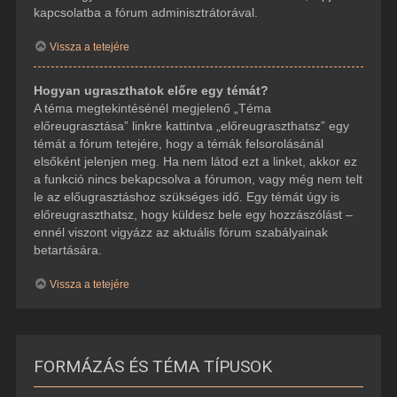
kapcsolatba a fórum adminisztrátorával.
Vissza a tetejére
Hogyan ugraszthatok előre egy témát?
A téma megtekintésénél megjelenő „Téma
előreugrasztása” linkre kattintva „előreugraszthatsz” egy
témát a fórum tetejére, hogy a témák felsorolásánál
elsőként jelenjen meg. Ha nem látod ezt a linket, akkor ez
a funkció nincs bekapcsolva a fórumon, vagy még nem telt
le az előugrasztáshoz szükséges idő. Egy témát úgy is
előreugraszthatsz, hogy küldesz bele egy hozzászólást –
ennél viszont vigyázz az aktuális fórum szabályainak
betartására.
Vissza a tetejére
FORMÁZÁS ÉS TÉMA TÍPUSOK