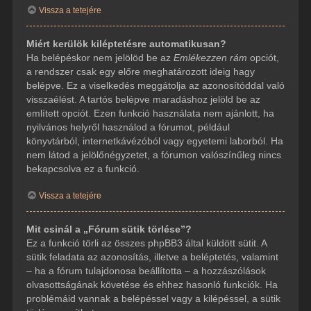
Vissza a tetejére
Miért kerülök kiléptetésre automatikusan?
Ha belépéskor nem jelölöd be az
Emlékezzen rám
opciót,
a rendszer csak egy előre meghatározott ideig hagy
belépve. Ez a viselkedés meggátolja az azonosítóddal való
visszaélést. A tartós belépve maradáshoz jelöld be az
említett opciót. Ezen funkció használata nem ajánlott, ha
nyilvános helyről használod a fórumot, például
könyvtárból, internetkávézóból vagy egyetemi laborból. Ha
nem látod a jelölőnégyzetet, a fórumon valószínűleg nincs
bekapcsolva ez a funkció.
Vissza a tetejére
Mit csinál a „Fórum sütik törlése”?
Ez a funkció törli az összes phpBB3 által küldött sütit. A
sütik feladata az azonosítás, illetve a beléptetés, valamint
– ha a fórum tulajdonosa beállította – a hozzászólások
olvasottságának követése és ehhez hasonló funkciók. Ha
problémáid vannak a belépéssel vagy a kilépéssel, a sütik