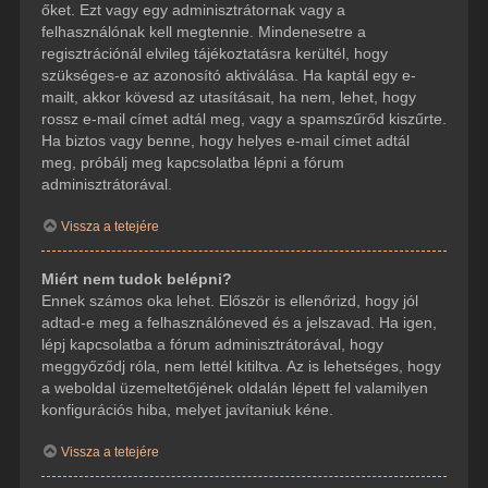
őket. Ezt vagy egy adminisztrátornak vagy a
felhasználónak kell megtennie. Mindenesetre a
regisztrációnál elvileg tájékoztatásra kerültél, hogy
szükséges-e az azonosító aktiválása. Ha kaptál egy e-
mailt, akkor kövesd az utasításait, ha nem, lehet, hogy
rossz e-mail címet adtál meg, vagy a spamszűrőd kiszűrte.
Ha biztos vagy benne, hogy helyes e-mail címet adtál
meg, próbálj meg kapcsolatba lépni a fórum
adminisztrátorával.
Vissza a tetejére
Miért nem tudok belépni?
Ennek számos oka lehet. Először is ellenőrizd, hogy jól
adtad-e meg a felhasználóneved és a jelszavad. Ha igen,
lépj kapcsolatba a fórum adminisztrátorával, hogy
meggyőződj róla, nem lettél kitiltva. Az is lehetséges, hogy
a weboldal üzemeltetőjének oldalán lépett fel valamilyen
konfigurációs hiba, melyet javítaniuk kéne.
Vissza a tetejére