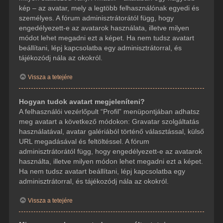
kép – az avatar, mely a legtöbb felhasználónak egyedi és
személyes. A fórum adminisztrátorától függ, hogy
engedélyezett-e az avatarok használata, illetve milyen
módot lehet megadni ezt a képet. Ha nem tudsz avatart
beállítani, lépj kapcsolatba egy adminisztrátorral, és
tájékozódj nála az okokról.
Vissza a tetejére
Hogyan tudok avatart megjeleníteni?
A felhasználói vezérlőpult “Profil” menüpontjában adhatsz
meg avatart a következő módokon: Gravatar szolgáltatás
használatával, avatar galériából történő választással, külső
URL megadásával és feltöltéssel. A fórum
adminisztrátorától függ, hogy engedélyezett-e az avatarok
használta, illetve milyen módon lehet megadni ezt a képet.
Ha nem tudsz avatart beállítani, lépj kapcsolatba egy
adminisztrátorral, és tájékozódj nála az okokról.
Vissza a tetejére