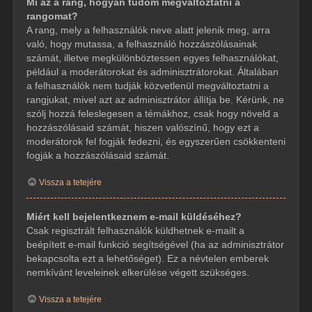
Mi az a rang, hogyan tudom megváltoztatni a
rangomat?
A rang, mely a felhasználók neve alatt jelenik meg, arra
való, hogy mutassa, a felhasználó hozzászólásainak
számát, illetve megkülönböztessen egyes felhasználókat,
például a moderátorokat és adminisztrátorokat. Általában
a felhasználók nem tudják közvetlenül megváltoztatni a
rangjukat, mivel azt az adminisztrátor állítja be. Kérünk, ne
szólj hozzá feleslegesen a témákhoz, csak hogy növeld a
hozzászólásaid számát, hiszen valószínű, hogy ezt a
moderátorok fel fogják fedezni, és egyszerűen csökkenteni
fogják a hozzászólásaid számát.
Vissza a tetejére
Miért kell bejelentkeznem e-mail küldéséhez?
Csak regisztrált felhasználók küldhetnek e-mailt a
beépített e-mail funkció segítségével (ha az adminisztrátor
bekapcsolta ezt a lehetőséget). Ez a névtelen emberek
nemkívánt leveleinek elkerülése végett szükséges.
Vissza a tetejére