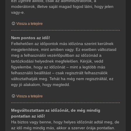
ezt
Igen
re állítod, csak az adminisztrátorok, a
moderátorok, illetve saját magad fogod látni, hogy jelen
vagy-e.
Vissza a tetejére
Nem pontos az idő!
Feltehetően az időpontok más időzóna szerint kerülnek
megjelenítésre, mint amiben vagy. Ez esetben változtasd
meg a felhasználói vezérlőpultban az időzónád a
tartózkodási helyednek megfelelően. Kérjük, vedd
figyelembe, hogy az időzónát – mint a legtöbb más
felhasználói beállítást – csak regisztrált felhasználók
változtathatják meg. Tehát ha még nem regisztráltál, ez
egy jó alakalom, hogy megtedd.
Vissza a tetejére
Megváltoztattam az időzónát, de még mindig
pontatlan az idő!
Ha biztos vagy benne, hogy helyes időzónát adtál meg, de
az idő még mindig más, akkor a szerver órája pontatlan.