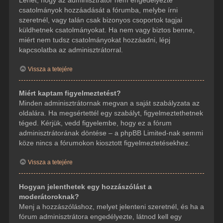
csatolmányok hozzáadását a fórumba, melybe írni
szeretnél, vagy talán csak bizonyos csoportok tagjai
küldhetnek csatolmányokat. Ha nem vagy biztos benne,
miért nem tudsz csatolmányokat hozzáadni, lépj
kapcsolatba az adminisztrátorral.
Vissza a tetejére
Miért kaptam figyelmeztetést?
Minden adminisztrátornak megvan a saját szabályzata az
oldalára. Ha megsértettél egy szabályt, figyelmeztethetnek
téged. Kérjük, vedd figyelembe, hogy ez a fórum
adminisztrátorának döntése – a phpBB Limited-nak semmi
köze nincs a fórumokon kiosztott figyelmeztetésekhez.
Vissza a tetejére
Hogyan jelenthetek egy hozzászólást a
moderátoroknak?
Menj a hozzászóláshoz, melyet jelenteni szeretnél, és ha a
fórum adminisztrátora engedélyezte, látnod kell egy