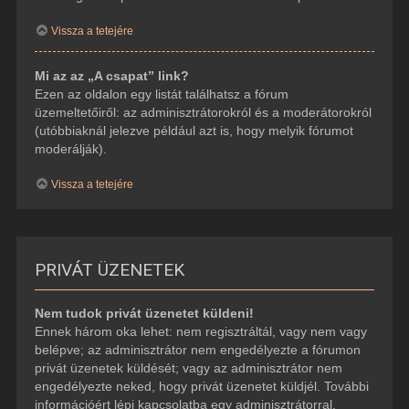
Vissza a tetejére
Mi az az „A csapat” link?
Ezen az oldalon egy listát találhatsz a fórum
üzemeltetőiről: az adminisztrátorokról és a moderátorokról
(utóbbiaknál jelezve például azt is, hogy melyik fórumot
moderálják).
Vissza a tetejére
PRIVÁT ÜZENETEK
Nem tudok privát üzenetet küldeni!
Ennek három oka lehet: nem regisztráltál, vagy nem vagy
belépve; az adminisztrátor nem engedélyezte a fórumon
privát üzenetek küldését; vagy az adminisztrátor nem
engedélyezte neked, hogy privát üzenetet küldjél. További
információért lépj kapcsolatba egy adminisztrátorral.