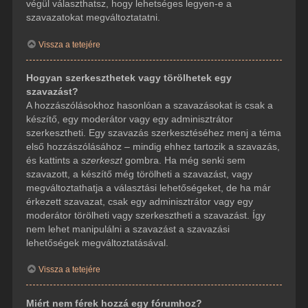
végül választhatsz, hogy lehetséges legyen-e a
szavazatokat megváltoztatatni.
Vissza a tetejére
Hogyan szerkeszthetek vagy törölhetek egy
szavazást?
A hozzászólásokhoz hasonlóan a szavazásokat is csak a
készítő, egy moderátor vagy egy adminisztrátor
szerkesztheti. Egy szavazás szerkesztéséhez menj a téma
első hozzászólásához – mindig ehhez tartozik a szavazás,
és kattints a
szerkeszt
gombra. Ha még senki sem
szavazott, a készítő még törölheti a szavazást, vagy
megváltoztathatja a választási lehetőségeket, de ha már
érkezett szavazat, csak egy adminisztrátor vagy egy
moderátor törölheti vagy szerkesztheti a szavazást. Így
nem lehet manipulálni a szavazást a szavazási
lehetőségek megváltoztatásával.
Vissza a tetejére
Miért nem férek hozzá egy fórumhoz?