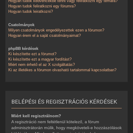
Hogyan tudok kedvencekbe tenni vagy feliratkozni egy témára?
Hogyan tudok feliratkozni egy fórumra?
Hogyan tudok leiratkozni?
Csatolmányok
Milyen csatolmányok engedélyezettek ezen a fórumon?
Hogyan érem el a saját csatolmányaimat?
phpBB kérdések
Ki készítette ezt a fórumot?
Ki készítette ezt a magyar fordítást?
Miért nem érhető el az X szolgáltatás?
Ki az illetékes a fórumon olvasható tartalommal kapcsolatban?
BELÉPÉSI ÉS REGISZTRÁCIÓS KÉRDÉSEK
Miért kell regisztrálnom?
A regisztráció nem feltétlenül kötelező, a fórum
adminisztrátorán múlik, hogy megköveteli-e hozzászólások