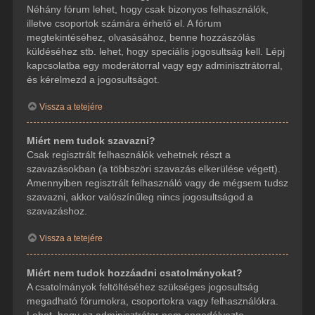
Néhány fórum lehet, hogy csak bizonyos felhasználók,
illetve csoportok számára érhető el. A fórum
megtekintéséhez, olvasásához, benne hozzászólás
küldéséhez stb. lehet, hogy speciális jogosultság kell. Lépj
kapcsolatba egy moderátorral vagy egy adminisztrátorral,
és kérelmezd a jogosultságot.
Vissza a tetejére
Miért nem tudok szavazni?
Csak regisztrált felhasználók vehetnek részt a
szavazásokban (a többszöri szavazás elkerülése végett).
Amennyiben regisztrált felhasználó vagy de mégsem tudsz
szavazni, akkor valószínűleg nincs jogosultságod a
szavazáshoz.
Vissza a tetejére
Miért nem tudok hozzáadni csatolmányokat?
A csatolmányok feltöltéséhez szükséges jogosultság
megadható fórumokra, csoportokra vagy felhasználókra.
Lehet, hogy az adminisztrátor nem engedélyezte