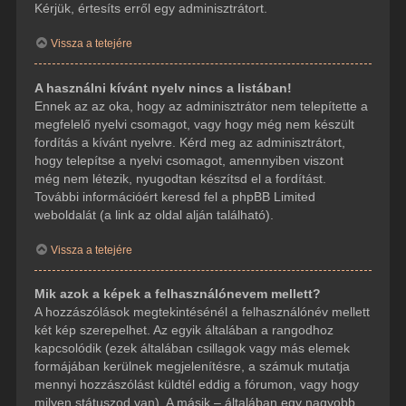
Kérjük, értesíts erről egy adminisztrátort.
Vissza a tetejére
A használni kívánt nyelv nincs a listában!
Ennek az az oka, hogy az adminisztrátor nem telepítette a
megfelelő nyelvi csomagot, vagy hogy még nem készült
fordítás a kívánt nyelvre. Kérd meg az adminisztrátort,
hogy telepítse a nyelvi csomagot, amennyiben viszont
még nem létezik, nyugodtan készítsd el a fordítást.
További információért keresd fel a phpBB Limited
weboldalát (a link az oldal alján található).
Vissza a tetejére
Mik azok a képek a felhasználónevem mellett?
A hozzászólások megtekintésénél a felhasználónév mellett
két kép szerepelhet. Az egyik általában a rangodhoz
kapcsolódik (ezek általában csillagok vagy más elemek
formájában kerülnek megjelenítésre, a számuk mutatja
mennyi hozzászólást küldtél eddig a fórumon, vagy hogy
milyen státuszod van). A másik – általában egy nagyobb