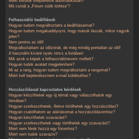
Miért kerülök kiléptetésre automatikusan?
Mit csinál a „Fórum sütik törlése”?
Felhasználói beállítások
Hogyan tudom megváltoztatni a beállításaimat?
Hogyan tudom megakadályozni, hogy mások lássák, mikor vagyok
jelen?
Nem pontos az idő!
Megváltoztattam az időzónát, de még mindig pontatlan az idő!
A használni kívánt nyelv nincs a listában!
Mik azok a képek a felhasználónevem mellett?
Hogyan tudok avatart megjeleníteni?
Mi az a rang, hogyan tudom megváltoztatni a rangomat?
Miért kell bejelentkeznem e-mail küldéséhez?
Hozzászólással kapcsolatos kérdések
Hogyan készíthetek egy új témát vagy válaszolhatok egy
témában?
Hogyan szerkeszthetek, illetve törölhetek egy hozzászólást?
Hogyan csatolhatom az aláírásomat a hozzászólásomhoz?
Hogyan készíthetek szavazást?
Hogyan szerkeszthetek vagy törölhetek egy szavazást?
Miért nem férek hozzá egy fórumhoz?
Miért nem tudok szavazni?