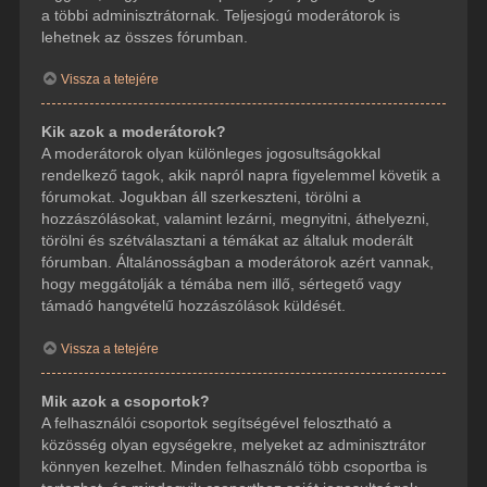
a többi adminisztrátornak. Teljesjogú moderátorok is
lehetnek az összes fórumban.
Vissza a tetejére
Kik azok a moderátorok?
A moderátorok olyan különleges jogosultságokkal
rendelkező tagok, akik napról napra figyelemmel követik a
fórumokat. Jogukban áll szerkeszteni, törölni a
hozzászólásokat, valamint lezárni, megnyitni, áthelyezni,
törölni és szétválasztani a témákat az általuk moderált
fórumban. Általánosságban a moderátorok azért vannak,
hogy meggátolják a témába nem illő, sértegető vagy
támadó hangvételű hozzászólások küldését.
Vissza a tetejére
Mik azok a csoportok?
A felhasználói csoportok segítségével felosztható a
közösség olyan egységekre, melyeket az adminisztrátor
könnyen kezelhet. Minden felhasználó több csoportba is