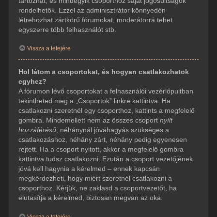
tartozhat, és mindegyik csoporthoz saját jogosultságok
rendelhetők. Ezzel az adminisztrátor könnyedén
létrehozhat zártkörű fórumokat, moderátorrá tehet
egyszerre több felhasználót stb.
Vissza a tetejére
Hol látom a csoportokat, és hogyan csatlakozhatok
egyhez?
A fórumon lévő csoportokat a felhasználói vezérlőpultban
tekintheted meg a „Csoportok” linkre kattintva. Ha
csatlakozni szeretnél egy csoporthoz, kattints a megfelelő
gombra. Mindemellett nem az összes csoport
nyílt
hozzáférésű
, néhánynál jóváhagyás szükséges a
csatlakozáshoz, néhány zárt, néhány pedig egyenesen
rejtett. Ha a csoport nyitott, akkor a megfelelő gombra
kattintva tudsz csatlakozni. Ezután a csoport vezetőjének
jóvá kell hagynia a kérelmed – ennek kapcsán
megkérdezheti, hogy miért szeretnél csatlakozni a
csoporthoz. Kérjük, ne zaklasd a csoportvezetőt, ha
elutasítja a kérelmed, biztosan megvan az oka.
Vissza a tetejére