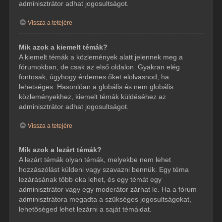
adminisztrátor adhat jogosultságot.
Vissza a tetejére
Mik azok a kiemelt témák?
A kiemelt témák a közlemények alatt jelennek meg a
fórumokban, de csak az első oldalon. Gyakran elég
fontosak, úgyhogy érdemes őket elolvasnod, ha
lehetséges. Hasonlóan a globális és nem globális
közleményekhez, kiemelt témák küldéséhez az
adminisztrátor adhat jogosultságot.
Vissza a tetejére
Mik azok a lezárt témák?
A lezárt témák olyan témák, melyekbe nem lehet
hozzászólást küldeni vagy szavazni bennük. Egy téma
lezárásának több oka lehet, és egy témát egy
adminisztrátor vagy egy moderátor zárhat le. Ha a fórum
adminisztrátora megadta a szükséges jogosultságokat,
lehetőséged lehet lezárni a saját témáidat.