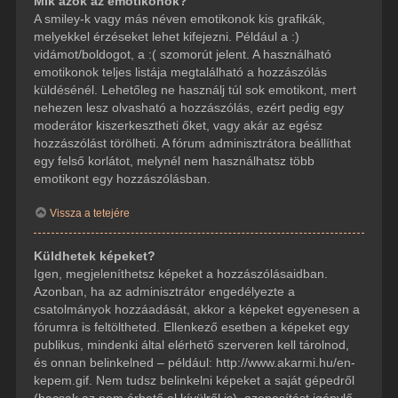
Mik azok az emotikonok?
A smiley-k vagy más néven emotikonok kis grafikák,
melyekkel érzéseket lehet kifejezni. Például a :)
vidámot/boldogot, a :( szomorút jelent. A használható
emotikonok teljes listája megtalálható a hozzászólás
küldésénél. Lehetőleg ne használj túl sok emotikont, mert
nehezen lesz olvasható a hozzászólás, ezért pedig egy
moderátor kiszerkesztheti őket, vagy akár az egész
hozzászólást törölheti. A fórum adminisztrátora beállíthat
egy felső korlátot, melynél nem használhatsz több
emotikont egy hozzászólásban.
Vissza a tetejére
Küldhetek képeket?
Igen, megjeleníthetsz képeket a hozzászólásaidban.
Azonban, ha az adminisztrátor engedélyezte a
csatolmányok hozzáadását, akkor a képeket egyenesen a
fórumra is feltöltheted. Ellenkező esetben a képeket egy
publikus, mindenki által elérhető szerveren kell tárolnod,
és onnan belinkelned – például: http://www.akarmi.hu/en-
kepem.gif. Nem tudsz belinkelni képeket a saját gépedről