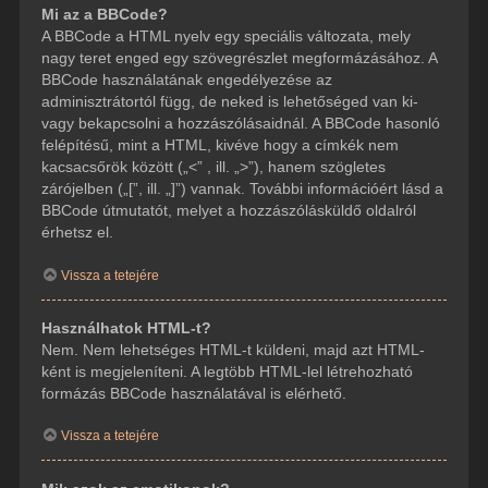
Mi az a BBCode?
A BBCode a HTML nyelv egy speciális változata, mely
nagy teret enged egy szövegrészlet megformázásához. A
BBCode használatának engedélyezése az
adminisztrátortól függ, de neked is lehetőséged van ki-
vagy bekapcsolni a hozzászólásaidnál. A BBCode hasonló
felépítésű, mint a HTML, kivéve hogy a címkék nem
kacsacsőrök között („<” , ill. „>”), hanem szögletes
zárójelben („[”, ill. „]”) vannak. További információért lásd a
BBCode útmutatót, melyet a hozzászólásküldő oldalról
érhetsz el.
Vissza a tetejére
Használhatok HTML-t?
Nem. Nem lehetséges HTML-t küldeni, majd azt HTML-
ként is megjeleníteni. A legtöbb HTML-lel létrehozható
formázás BBCode használatával is elérhető.
Vissza a tetejére