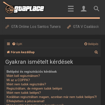
GTA Online Los Santos Tuners
GTA V Csalások
GyIK
Belépés
K
Fórum kezdőlap
e
Gyakran ismételt kérdések
r
Belépési és regisztrációs kérdések
e
Miért kell regisztrálnom?
s
Mi az a COPPA?
Miért nem tudok regisztrálni?
é
Regisztráltam, de mégsem tudok belépni
Miért nem tudok belépni?
s
Korábban regisztráltam magam, azonban már nem tudok belépni?!
Elfelejtettem a jelszavamat!