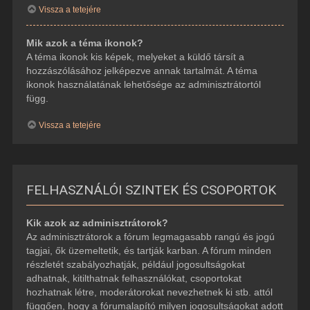
Vissza a tetejére
Mik azok a téma ikonok?
A téma ikonok kis képek, melyeket a küldő társít a
hozzászólásához jelképezve annak tartalmát. A téma
ikonok használatának lehetősége az adminisztrátortól
függ.
Vissza a tetejére
FELHASZNÁLÓI SZINTEK ÉS CSOPORTOK
Kik azok az adminisztrátorok?
Az adminisztrátorok a fórum legmagasabb rangú és jogú
tagjai, ők üzemeltetik, és tartják karban. A fórum minden
részletét szabályozhatják, például jogosultságokat
adhatnak, kitilthatnak felhasználókat, csoportokat
hozhatnak létre, moderátorokat nevezhetnek ki stb. attól
függően, hogy a fórumalapító milyen jogosultságokat adott