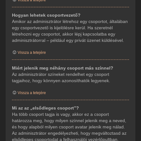
Hogyan lehetek csoportvezető?
Amikor az adminisztrátor létrehoz egy csoportot, általában
egy csoportvezető is kijelölésre kerül. Ha szeretnél
létrehozni egy csoportot, akkor lépj kapcsolatba egy
adminisztrátorral – például egy privát üzenet küldésével.
Vissza a tetejére
Miért jelenik meg néhány csoport más színnel?
Az adminisztrátor színeket rendelhet egy csoport
tagjaihoz, hogy könnyen azonosíthatók legyenek.
Vissza a tetejére
Mi az az „elsődleges csoport”?
Ha több csoport tagja is vagy, akkor ez a csoport
határozza meg, hogy milyen színnel jelenik meg a neved,
és hogy alapból milyen csoport avatar jelenik meg nálad.
Az adminisztrátor engedélyezheti, hogy megváltoztasd az
elsődleges csoportodat a felhasználói vezérlőpultban.