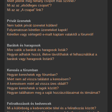
Miért jelenik meg néhány csoport más színnel?
Mi az az „elsődleges csoport”?
Mi az az „A csapat” link?
Privát üzenetek
Nem tudok privát üzenetet küldeni!
Folyamatosan kéretlen üzeneteket kapok!
Kéretlen vagy sértegető e-mailt kaptam valakitől a fórumról!
Barátok és haragosok
Mire valók a barátok és haragosok listák?
Hogyan adhatok hozzá, illetve távolíthatok el felhasználókat a
barátok vagy haragosok listáról?
Keresés a fórumban
Hogyan kereshetek egy fórumban?
Miért nem ad vissza találatot a keresésem?
A keresésem miért ad vissza üres oldalt!?
Hogyan kereshetek a tagok között?
Hogyan találhatom meg a saját hozzászólásaimat és témáimat?
Feliratkozások és kedvencek
Mi a különbség a kedvencekbe tétel és a feliratkozás között?