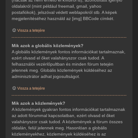
(hacsak az nem érhető el kívülről is), azonosítást igénylő
oldalakról (mint például freemail, gmail, yahoo
postafiókok), jelszóval védett weblapokról stb. A képek
megjelenítéséhez használd az [img] BBCode címkét.
Vissza a tetejére
Mik azok a globális közlemények?
A globális közlemények fontos információkat tartalmaznak,
ezért olvasd el őket valahányszor csak tudod. A
felhasználói vezérlőpultban és minden fórum tetején
jelennek meg. Globális közlemények küldéséhez az
adminisztrátor adhat jogosultságot.
Vissza a tetejére
Mik azok a közlemények?
A közlemények gyakran fontos információkat tartalmaznak
az adott fórummal kapcsolatban, ezért olvasd el őket
valahányszor csak tudod. A közlemények a fórum összes
oldalán, felül jelennek meg. Hasonlóan a globális
közleményekhez, közlemények küldéséhez is az