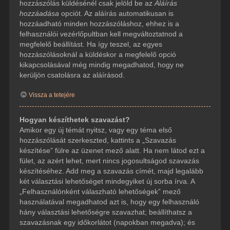
hozzászólás küldésénél csak jelöld be az
Aláírás
hozzáadása
opciót. Az aláírás automatikusan is
hozzáadható minden hozzászóláshoz, ehhez is a
felhasználói vezérlőpultban kell megváltoztatnod a
megfelelő beállítást. Ha így teszel, az egyes
hozzászólásoknál a küldéskor a megfelelő opció
kikapcsolásával még mindig megadhatod, hogy ne
kerüljön csatolásra az aláírásod.
Vissza a tetejére
Hogyan készíthetek szavazást?
Amikor egy új témát nyitsz, vagy egy téma első
hozzászólását szerkeszted, kattints a „Szavazás
készítése” fülre az üzenet mező alatt. Ha nem látod ezt a
fület, az azért lehet, mert nincs jogosultságod szavazás
készítéséhez. Add meg a szavazás címét, majd legalább
két választási lehetőséget mindegyiket új sorba írva. A
„Felhasználónként válaszható lehetőségek” mező
használatával megadhatod azt is, hogy egy felhasználó
hány választási lehetőségre szavazhat; beállíthatsz a
szavazásnak egy időkorlátot (napokban megadva); és