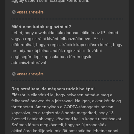
aggály esetén sem hozzájuk kell fordulni.
Vissza a tetejére
Miért nem tudok regisztrálni?
Lehet, hogy a weboldal tulajdonosa letiltotta az IP-címed
vagy a regisztrálni kívánt felhasználónevet. Az is
előfordulhat, hogy a regisztráció kikapcsolásra került, hogy
ne tudjanak új felhasználók regisztrálni. További
segítségért lépj kapcsolatba a fórum egyik
adminisztrátorával.
Vissza a tetejére
Regisztráltam, de mégsem tudok belépni
Először is ellenőrizd le, hogy helyesen adtad-e meg a
felhasználóneved és a jelszavad. Ha igen, akkor két dolog
történhetett. Amennyiben a COPPA-támogatás be van
kapcsolva, és a regisztráció során megadtad, hogy 13
évesnél fiatalabb vagy, követned kell a kapott utasításokat.
Számos fórum megköveteli, hogy az új azonosítók
aktiválásra kerüljenek, mielőtt használatba lehetne venni