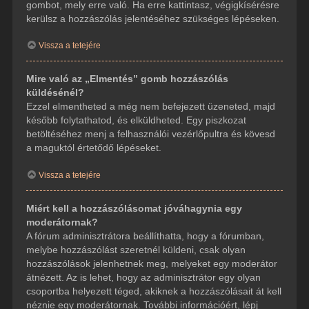
gombot, mely erre való. Ha erre kattintasz, végigkísérésre
kerülsz a hozzászólás jelentéséhez szükséges lépéseken.
Vissza a tetejére
Mire való az „Elmentés” gomb hozzászólás
küldésénél?
Ezzel elmentheted a még nem befejezett üzeneted, majd
később folytathatod, és elküldheted. Egy piszkozat
betöltéséhez menj a felhasználói vezérlőpultra és kövesd
a maguktól értetődő lépéseket.
Vissza a tetejére
Miért kell a hozzászólásomat jóváhagynia egy
moderátornak?
A fórum adminisztrátora beállíthatta, hogy a fórumban,
melybe hozzászólást szeretnél küldeni, csak olyan
hozzászólások jelenhetnek meg, melyeket egy moderátor
átnézett. Az is lehet, hogy az adminisztrátor egy olyan
csoportba helyezett téged, akiknek a hozzászólásait át kell
néznie egy moderátornak. További információért, lépj