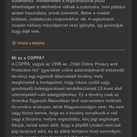
küldéséhez. Mindemellett a regisztrációval plusz
lehetőségek is elérhetővé válnak a számodra, mint például
avatar használata, privát üzenetek, illetve e-mailek
küldése, csatlakozás csoportokhoz stb. A regisztráció
csupán néhány másodpercet vesz igénybe, így javasoljuk,
hogy éljél vele.
Vissza a tetejére
Mi az a COPPA?
A COPPA, vagyis az 1998-as „Child Online Privacy and
Protection Act” (gyerekek online adatvédelméről intézkedő
törvény) egy egyesült államokbeli törvény, mely
megköveteli a honlapoktól, hogy írásos szülői vagy
gondviselői beleegyezéssel rendelkezzenek 13 éven aluli
személyektől való adatgyűjtéshez. Ez a törvény csak az
Amerikai Egyesült Államokban lévő szervereken működő
fórumokra érvényes, tehát Magyarországon nem. Ha nem
vagy biztos benne, hogy ez a törvény vonatkozik-e rád
vagy a fórumra, melyre regisztrálsz, kérj jogi segítséget.
Kérjük, tartsd szem előtt, hogy a phpBB Limited nem tud
jogi tanácsot adni, és az alább leírtakon kívül semmilyen