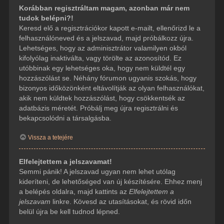
Korábban regisztráltam magam, azonban már nem
tudok belépni?!
Keresd elő a regisztrációkor kapott e-mailt, ellenőrizd le a
felhasználóneved és a jelszavad, majd próbálkozz újra.
Lehetséges, hogy az adminisztrátor valamilyen okból
kifolyólag inaktiválta, vagy törölte az azonosítód. Ez
utóbbinak egy lehetséges oka, hogy nem küldtél egy
hozzászólást se. Néhány fórumon ugyanis szokás, hogy
bizonyos időközönként eltávolítják az olyan felhasználókat,
akik nem küldtek hozzászólást, hogy csökkentsék az
adatbázis méretét. Próbálj meg újra regisztrálni és
bekapcsolódni a társalgásba.
Vissza a tetejére
Elfelejtettem a jelszavamat!
Semmi pánik! A jelszavad ugyan nem lehet utólag
kideríteni, de lehetőséged van új készítésére. Ehhez menj
a belépés oldalra, majd kattints az
Elfelejtettem a
jelszavam
linkre. Kövesd az utasításokat, és rövid időn
belül újra be kell tudnod lépned.