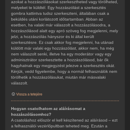
azokat a hozzászólásokat szerkesztheted vagy törölheted,
melyeket te küldtél. Egy hozzászólást a szerkesztés
gombra kattintva tudsz szerkeszteni, általában csak a
beküldés utáni korlátozott időtartamban. Abban az
esetben, ha valaki már válaszolt a hozzászólásodra, a
hozzászólásod alatt egy apró szöveg fog megjelenni, mely
jelzi, a hozzászólás hányszor és ki által került
szerkesztésre. Ez csak akkor fog megjelenni, ha utánad
küldött már valaki egy hozzászólást, akkor nem, ha még
nem válaszolt senki, illetve ha egy moderátor vagy egy
adminisztrátor szerkesztette a hozzászólásod, bár ők
hagyhatnak egy megjegyzést jelezve a szerkesztés okát.
Kérjük, vedd figyelembe, hogy a normál felhasználók nem
törölhetik a hozzászólásukat, miután már másvalaki
válaszolt.
Vissza a tetejére
Hogyan csatolhatom az aláírásomat a
hozzászólásomhoz?
A csatoláshoz először el kell készítened az aláírásod – ezt
a felhasználói vezérlőpultban teheted meg. Ezután a