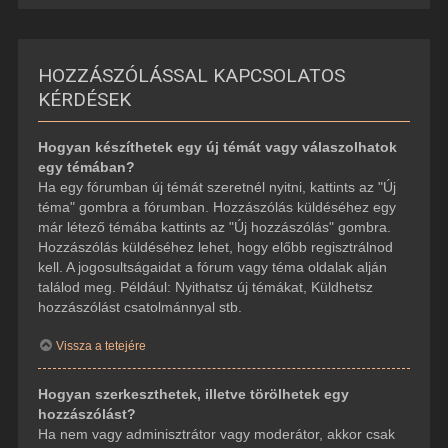
HOZZÁSZÓLÁSSAL KAPCSOLATOS
KÉRDÉSEK
Hogyan készíthetek egy új témát vagy válaszolhatok
egy témában?
Ha egy fórumban új témát szeretnél nyitni, kattints az "Új
téma" gombra a fórumban. Hozzászólás küldéséhez egy
már létező témába kattints az "Új hozzászólás" gombra.
Hozzászólás küldéséhez lehet, hogy előbb regisztrálnod
kell. A jogosultságaidat a fórum vagy téma oldalak alján
találod meg. Például: Nyithatsz új témákat, Küldhetsz
hozzászólást csatolmánnyal stb.
Vissza a tetejére
Hogyan szerkeszthetek, illetve törölhetek egy
hozzászólást?
Ha nem vagy adminisztrátor vagy moderátor, akkor csak