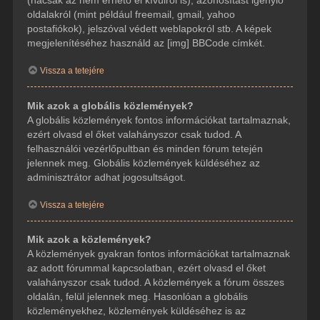
(hacsak az nem érhető el kívülről is), azonosítást igénylő
oldalakról (mint például freemail, gmail, yahoo
postafiókok), jelszóval védett weblapokról stb. A képek
megjelenítéséhez használd az [img] BBCode címkét.
Vissza a tetejére
Mik azok a globális közlemények?
A globális közlemények fontos információkat tartalmaznak,
ezért olvasd el őket valahányszor csak tudod. A
felhasználói vezérlőpultban és minden fórum tetején
jelennek meg. Globális közlemények küldéséhez az
adminisztrátor adhat jogosultságot.
Vissza a tetejére
Mik azok a közlemények?
A közlemények gyakran fontos információkat tartalmaznak
az adott fórummal kapcsolatban, ezért olvasd el őket
valahányszor csak tudod. A közlemények a fórum összes
oldalán, felül jelennek meg. Hasonlóan a globális
közleményekhez, közlemények küldéséhez is az