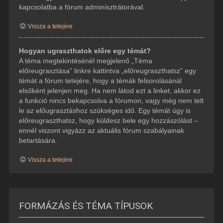
kapcsolatba a fórum adminisztrátorával.
Vissza a tetejére
Hogyan ugraszthatok előre egy témát?
A téma megtekintésénél megjelenő „Téma
előreugrasztása” linkre kattintva „előreugraszthatsz” egy
témát a fórum tetejére, hogy a témák felsorolásánál
elsőként jelenjen meg. Ha nem látod ezt a linket, akkor ez
a funkció nincs bekapcsolva a fórumon, vagy még nem telt
le az előugrasztáshoz szükséges idő. Egy témát úgy is
előreugraszthatsz, hogy küldesz bele egy hozzászólást –
ennél viszont vigyázz az aktuális fórum szabályainak
betartására.
Vissza a tetejére
FORMÁZÁS ÉS TÉMA TÍPUSOK