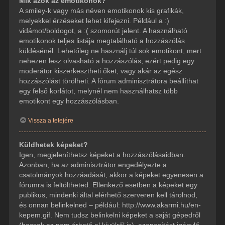
Mik azok az emotikonok?
A smiley-k vagy más néven emotikonok kis grafikák,
melyekkel érzéseket lehet kifejezni. Például a :)
vidámot/boldogot, a :( szomorút jelent. A használható
emotikonok teljes listája megtalálható a hozzászólás
küldésénél. Lehetőleg ne használj túl sok emotikont, mert
nehezen lesz olvasható a hozzászólás, ezért pedig egy
moderátor kiszerkesztheti őket, vagy akár az egész
hozzászólást törölheti. A fórum adminisztrátora beállíthat
egy felső korlátot, melynél nem használhatsz több
emotikont egy hozzászólásban.
Vissza a tetejére
Küldhetek képeket?
Igen, megjeleníthetsz képeket a hozzászólásaidban.
Azonban, ha az adminisztrátor engedélyezte a
csatolmányok hozzáadását, akkor a képeket egyenesen a
fórumra is feltöltheted. Ellenkező esetben a képeket egy
publikus, mindenki által elérhető szerveren kell tárolnod,
és onnan belinkelned – például: http://www.akarmi.hu/en-
kepem.gif. Nem tudsz belinkelni képeket a saját gépedről