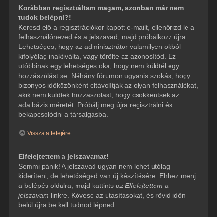
Korábban regisztráltam magam, azonban már nem
tudok belépni?!
Keresd elő a regisztrációkor kapott e-mailt, ellenőrizd le a
felhasználóneved és a jelszavad, majd próbálkozz újra.
Lehetséges, hogy az adminisztrátor valamilyen okból
kifolyólag inaktiválta, vagy törölte az azonosítód. Ez
utóbbinak egy lehetséges oka, hogy nem küldtél egy
hozzászólást se. Néhány fórumon ugyanis szokás, hogy
bizonyos időközönként eltávolítják az olyan felhasználókat,
akik nem küldtek hozzászólást, hogy csökkentsék az
adatbázis méretét. Próbálj meg újra regisztrálni és
bekapcsolódni a társalgásba.
Vissza a tetejére
Elfelejtettem a jelszavamat!
Semmi pánik! A jelszavad ugyan nem lehet utólag
kideríteni, de lehetőséged van új készítésére. Ehhez menj
a belépés oldalra, majd kattints az
Elfelejtettem a
jelszavam
linkre. Kövesd az utasításokat, és rövid időn
belül újra be kell tudnod lépned.