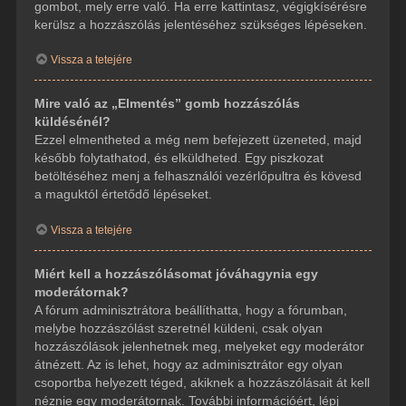
gombot, mely erre való. Ha erre kattintasz, végigkísérésre
kerülsz a hozzászólás jelentéséhez szükséges lépéseken.
Vissza a tetejére
Mire való az „Elmentés” gomb hozzászólás
küldésénél?
Ezzel elmentheted a még nem befejezett üzeneted, majd
később folytathatod, és elküldheted. Egy piszkozat
betöltéséhez menj a felhasználói vezérlőpultra és kövesd
a maguktól értetődő lépéseket.
Vissza a tetejére
Miért kell a hozzászólásomat jóváhagynia egy
moderátornak?
A fórum adminisztrátora beállíthatta, hogy a fórumban,
melybe hozzászólást szeretnél küldeni, csak olyan
hozzászólások jelenhetnek meg, melyeket egy moderátor
átnézett. Az is lehet, hogy az adminisztrátor egy olyan
csoportba helyezett téged, akiknek a hozzászólásait át kell
néznie egy moderátornak. További információért, lépj