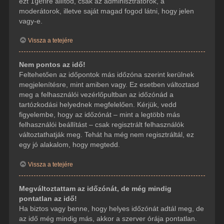
ezt
Igen
re állítod, csak az adminisztrátorok, a
moderátorok, illetve saját magad fogod látni, hogy jelen
vagy-e.
Vissza a tetejére
Nem pontos az idő!
Feltehetően az időpontok más időzóna szerint kerülnek
megjelenítésre, mint amiben vagy. Ez esetben változtasd
meg a felhasználói vezérlőpultban az időzónád a
tartózkodási helyednek megfelelően. Kérjük, vedd
figyelembe, hogy az időzónát – mint a legtöbb más
felhasználói beállítást – csak regisztrált felhasználók
változtathatják meg. Tehát ha még nem regisztráltál, ez
egy jó alakalom, hogy megtedd.
Vissza a tetejére
Megváltoztattam az időzónát, de még mindig
pontatlan az idő!
Ha biztos vagy benne, hogy helyes időzónát adtál meg, de
az idő még mindig más, akkor a szerver órája pontatlan.