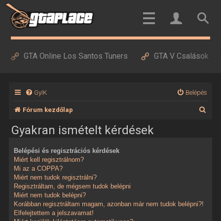
GTA Online Los Santos Tuners
GTA V Csalások
GyIK
Belépés
K
Fórum kezdőlap
e
Gyakran ismételt kérdések
r
Belépési és regisztrációs kérdések
e
Miért kell regisztrálnom?
s
Mi az a COPPA?
Miért nem tudok regisztrálni?
é
Regisztráltam, de mégsem tudok belépni
Miért nem tudok belépni?
s
Korábban regisztráltam magam, azonban már nem tudok belépni?!
Elfelejtettem a jelszavamat!