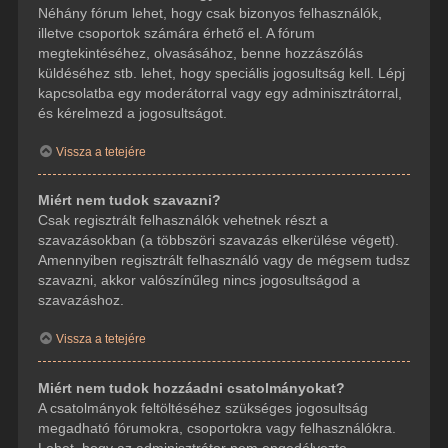
Néhány fórum lehet, hogy csak bizonyos felhasználók,
illetve csoportok számára érhető el. A fórum
megtekintéséhez, olvasásához, benne hozzászólás
küldéséhez stb. lehet, hogy speciális jogosultság kell. Lépj
kapcsolatba egy moderátorral vagy egy adminisztrátorral,
és kérelmezd a jogosultságot.
Vissza a tetejére
Miért nem tudok szavazni?
Csak regisztrált felhasználók vehetnek részt a
szavazásokban (a többszöri szavazás elkerülése végett).
Amennyiben regisztrált felhasználó vagy de mégsem tudsz
szavazni, akkor valószínűleg nincs jogosultságod a
szavazáshoz.
Vissza a tetejére
Miért nem tudok hozzáadni csatolmányokat?
A csatolmányok feltöltéséhez szükséges jogosultság
megadható fórumokra, csoportokra vagy felhasználókra.
Lehet, hogy az adminisztrátor nem engedélyezte