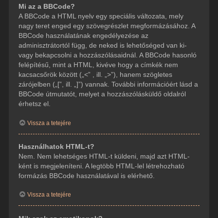
Mi az a BBCode?
A BBCode a HTML nyelv egy speciális változata, mely
nagy teret enged egy szövegrészlet megformázásához. A
BBCode használatának engedélyezése az
adminisztrátortól függ, de neked is lehetőséged van ki-
vagy bekapcsolni a hozzászólásaidnál. A BBCode hasonló
felépítésű, mint a HTML, kivéve hogy a címkék nem
kacsacsőrök között („<” , ill. „>”), hanem szögletes
zárójelben („[”, ill. „]”) vannak. További információért lásd a
BBCode útmutatót, melyet a hozzászólásküldő oldalról
érhetsz el.
Vissza a tetejére
Használhatok HTML-t?
Nem. Nem lehetséges HTML-t küldeni, majd azt HTML-
ként is megjeleníteni. A legtöbb HTML-lel létrehozható
formázás BBCode használatával is elérhető.
Vissza a tetejére