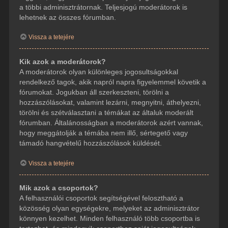
a többi adminisztrátornak. Teljesjogú moderátorok is
lehetnek az összes fórumban.
Vissza a tetejére
Kik azok a moderátorok?
A moderátorok olyan különleges jogosultságokkal
rendelkező tagok, akik napról napra figyelemmel követik a
fórumokat. Jogukban áll szerkeszteni, törölni a
hozzászólásokat, valamint lezárni, megnyitni, áthelyezni,
törölni és szétválasztani a témákat az általuk moderált
fórumban. Általánosságban a moderátorok azért vannak,
hogy meggátolják a témába nem illő, sértegető vagy
támadó hangvételű hozzászólások küldését.
Vissza a tetejére
Mik azok a csoportok?
A felhasználói csoportok segítségével felosztható a
közösség olyan egységekre, melyeket az adminisztrátor
könnyen kezelhet. Minden felhasználó több csoportba is