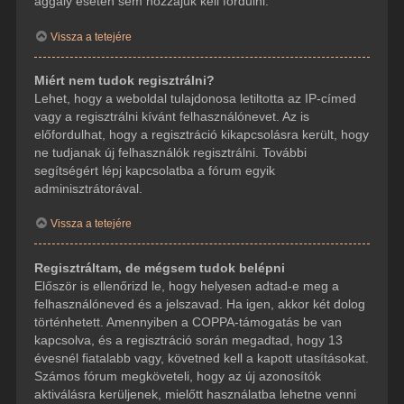
aggály esetén sem hozzájuk kell fordulni.
Vissza a tetejére
Miért nem tudok regisztrálni?
Lehet, hogy a weboldal tulajdonosa letiltotta az IP-címed
vagy a regisztrálni kívánt felhasználónevet. Az is
előfordulhat, hogy a regisztráció kikapcsolásra került, hogy
ne tudjanak új felhasználók regisztrálni. További
segítségért lépj kapcsolatba a fórum egyik
adminisztrátorával.
Vissza a tetejére
Regisztráltam, de mégsem tudok belépni
Először is ellenőrizd le, hogy helyesen adtad-e meg a
felhasználóneved és a jelszavad. Ha igen, akkor két dolog
történhetett. Amennyiben a COPPA-támogatás be van
kapcsolva, és a regisztráció során megadtad, hogy 13
évesnél fiatalabb vagy, követned kell a kapott utasításokat.
Számos fórum megköveteli, hogy az új azonosítók
aktiválásra kerüljenek, mielőtt használatba lehetne venni