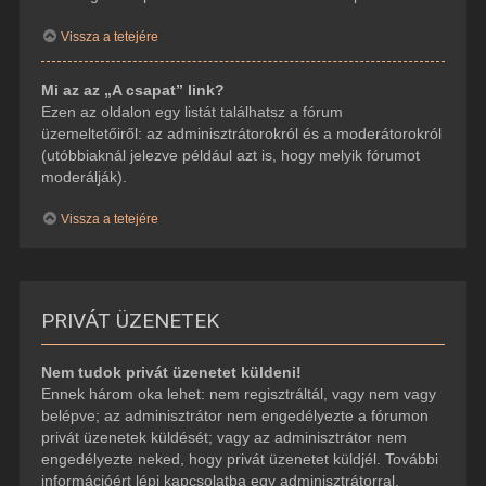
Vissza a tetejére
Mi az az „A csapat” link?
Ezen az oldalon egy listát találhatsz a fórum
üzemeltetőiről: az adminisztrátorokról és a moderátorokról
(utóbbiaknál jelezve például azt is, hogy melyik fórumot
moderálják).
Vissza a tetejére
PRIVÁT ÜZENETEK
Nem tudok privát üzenetet küldeni!
Ennek három oka lehet: nem regisztráltál, vagy nem vagy
belépve; az adminisztrátor nem engedélyezte a fórumon
privát üzenetek küldését; vagy az adminisztrátor nem
engedélyezte neked, hogy privát üzenetet küldjél. További
információért lépj kapcsolatba egy adminisztrátorral.