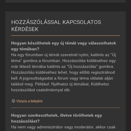
HOZZÁSZÓLÁSSAL KAPCSOLATOS
KÉRDÉSEK
Hogyan készíthetek egy új témát vagy válaszolhatok
egy témában?
Ha egy fórumban új témát szeretnél nyitni, kattints az "Új
téma" gombra a fórumban. Hozzászólás küldéséhez egy
már létező témába kattints az "Új hozzászólás" gombra.
Hozzászólás küldéséhez lehet, hogy előbb regisztrálnod
kell. A jogosultságaidat a fórum vagy téma oldalak alján
találod meg. Például: Nyithatsz új témákat, Küldhetsz
hozzászólást csatolmánnyal stb.
Vissza a tetejére
Hogyan szerkeszthetek, illetve törölhetek egy
hozzászólást?
Ha nem vagy adminisztrátor vagy moderátor, akkor csak