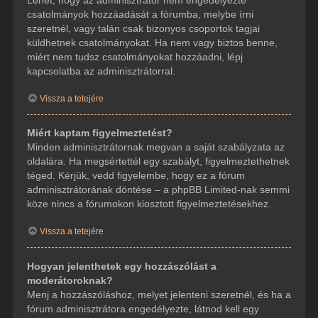
csatolmányok hozzáadását a fórumba, melybe írni
szeretnél, vagy talán csak bizonyos csoportok tagjai
küldhetnek csatolmányokat. Ha nem vagy biztos benne,
miért nem tudsz csatolmányokat hozzáadni, lépj
kapcsolatba az adminisztrátorral.
Vissza a tetejére
Miért kaptam figyelmeztetést?
Minden adminisztrátornak megvan a saját szabályzata az
oldalára. Ha megsértettél egy szabályt, figyelmeztethetnek
téged. Kérjük, vedd figyelembe, hogy ez a fórum
adminisztrátorának döntése – a phpBB Limited-nak semmi
köze nincs a fórumokon kiosztott figyelmeztetésekhez.
Vissza a tetejére
Hogyan jelenthetek egy hozzászólást a
moderátoroknak?
Menj a hozzászóláshoz, melyet jelenteni szeretnél, és ha a
fórum adminisztrátora engedélyezte, látnod kell egy