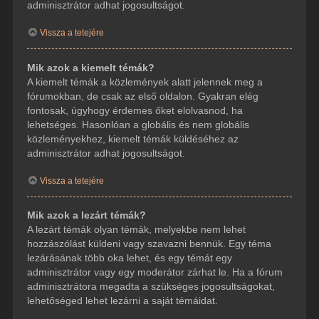
adminisztrátor adhat jogosultságot.
Vissza a tetejére
Mik azok a kiemelt témák?
A kiemelt témák a közlemények alatt jelennek meg a
fórumokban, de csak az első oldalon. Gyakran elég
fontosak, úgyhogy érdemes őket elolvasnod, ha
lehetséges. Hasonlóan a globális és nem globális
közleményekhez, kiemelt témák küldéséhez az
adminisztrátor adhat jogosultságot.
Vissza a tetejére
Mik azok a lezárt témák?
A lezárt témák olyan témák, melyekbe nem lehet
hozzászólást küldeni vagy szavazni bennük. Egy téma
lezárásának több oka lehet, és egy témát egy
adminisztrátor vagy egy moderátor zárhat le. Ha a fórum
adminisztrátora megadta a szükséges jogosultságokat,
lehetőséged lehet lezárni a saját témáidat.