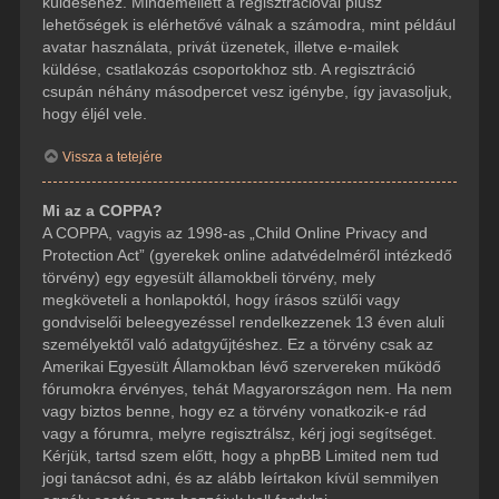
küldéséhez. Mindemellett a regisztrációval plusz
lehetőségek is elérhetővé válnak a számodra, mint például
avatar használata, privát üzenetek, illetve e-mailek
küldése, csatlakozás csoportokhoz stb. A regisztráció
csupán néhány másodpercet vesz igénybe, így javasoljuk,
hogy éljél vele.
Vissza a tetejére
Mi az a COPPA?
A COPPA, vagyis az 1998-as „Child Online Privacy and
Protection Act” (gyerekek online adatvédelméről intézkedő
törvény) egy egyesült államokbeli törvény, mely
megköveteli a honlapoktól, hogy írásos szülői vagy
gondviselői beleegyezéssel rendelkezzenek 13 éven aluli
személyektől való adatgyűjtéshez. Ez a törvény csak az
Amerikai Egyesült Államokban lévő szervereken működő
fórumokra érvényes, tehát Magyarországon nem. Ha nem
vagy biztos benne, hogy ez a törvény vonatkozik-e rád
vagy a fórumra, melyre regisztrálsz, kérj jogi segítséget.
Kérjük, tartsd szem előtt, hogy a phpBB Limited nem tud
jogi tanácsot adni, és az alább leírtakon kívül semmilyen