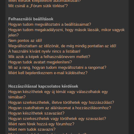
Miért kerülök kiléptetésre automatikusan?
Mit csinál a „Fórum sütik törlése”?
Felhasználói beállítások
Hogyan tudom megváltoztatni a beállításaimat?
Hogyan tudom megakadályozni, hogy mások lássák, mikor vagyok
jelen?
Nem pontos az idő!
Megváltoztattam az időzónát, de még mindig pontatlan az idő!
A használni kívánt nyelv nincs a listában!
Mik azok a képek a felhasználónevem mellett?
Hogyan tudok avatart megjeleníteni?
Mi az a rang, hogyan tudom megváltoztatni a rangomat?
Miért kell bejelentkeznem e-mail küldéséhez?
Hozzászólással kapcsolatos kérdések
Hogyan készíthetek egy új témát vagy válaszolhatok egy
témában?
Hogyan szerkeszthetek, illetve törölhetek egy hozzászólást?
Hogyan csatolhatom az aláírásomat a hozzászólásomhoz?
Hogyan készíthetek szavazást?
Hogyan szerkeszthetek vagy törölhetek egy szavazást?
Miért nem férek hozzá egy fórumhoz?
Miért nem tudok szavazni?