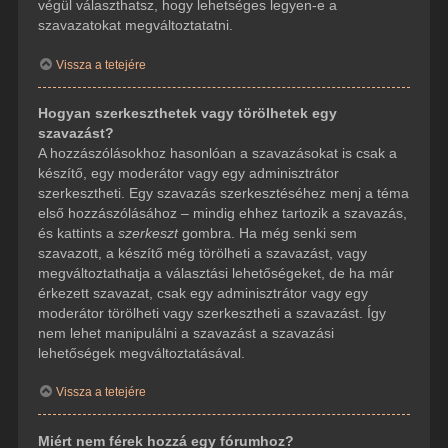
végül választhatsz, hogy lehetséges legyen-e a
szavazatokat megváltoztatatni.
Vissza a tetejére
Hogyan szerkeszthetek vagy törölhetek egy
szavazást?
A hozzászólásokhoz hasonlóan a szavazásokat is csak a
készítő, egy moderátor vagy egy adminisztrátor
szerkesztheti. Egy szavazás szerkesztéséhez menj a téma
első hozzászólásához – mindig ehhez tartozik a szavazás,
és kattints a
szerkeszt
gombra. Ha még senki sem
szavazott, a készítő még törölheti a szavazást, vagy
megváltoztathatja a választási lehetőségeket, de ha már
érkezett szavazat, csak egy adminisztrátor vagy egy
moderátor törölheti vagy szerkesztheti a szavazást. Így
nem lehet manipulálni a szavazást a szavazási
lehetőségek megváltoztatásával.
Vissza a tetejére
Miért nem férek hozzá egy fórumhoz?