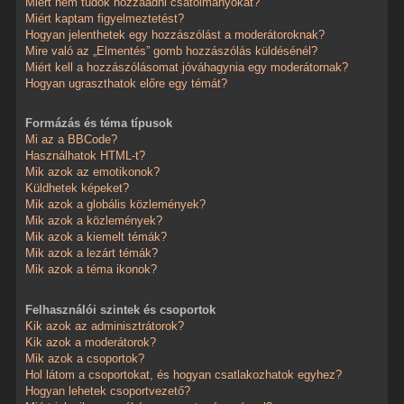
Miért nem tudok hozzáadni csatolmányokat?
Miért kaptam figyelmeztetést?
Hogyan jelenthetek egy hozzászólást a moderátoroknak?
Mire való az „Elmentés” gomb hozzászólás küldésénél?
Miért kell a hozzászólásomat jóváhagynia egy moderátornak?
Hogyan ugraszthatok előre egy témát?
Formázás és téma típusok
Mi az a BBCode?
Használhatok HTML-t?
Mik azok az emotikonok?
Küldhetek képeket?
Mik azok a globális közlemények?
Mik azok a közlemények?
Mik azok a kiemelt témák?
Mik azok a lezárt témák?
Mik azok a téma ikonok?
Felhasználói szintek és csoportok
Kik azok az adminisztrátorok?
Kik azok a moderátorok?
Mik azok a csoportok?
Hol látom a csoportokat, és hogyan csatlakozhatok egyhez?
Hogyan lehetek csoportvezető?