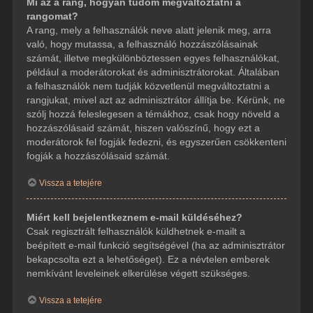
Mi az a rang, hogyan tudom megváltoztatni a
rangomat?
A rang, mely a felhasználók neve alatt jelenik meg, arra
való, hogy mutassa, a felhasználó hozzászólásainak
számát, illetve megkülönböztessen egyes felhasználókat,
például a moderátorokat és adminisztrátorokat. Általában
a felhasználók nem tudják közvetlenül megváltoztatni a
rangjukat, mivel azt az adminisztrátor állítja be. Kérünk, ne
szólj hozzá feleslegesen a témákhoz, csak hogy növeld a
hozzászólásaid számát, hiszen valószínű, hogy ezt a
moderátorok fel fogják fedezni, és egyszerűen csökkenteni
fogják a hozzászólásaid számát.
Vissza a tetejére
Miért kell bejelentkeznem e-mail küldéséhez?
Csak regisztrált felhasználók küldhetnek e-mailt a
beépített e-mail funkció segítségével (ha az adminisztrátor
bekapcsolta ezt a lehetőséget). Ez a névtelen emberek
nemkívánt leveleinek elkerülése végett szükséges.
Vissza a tetejére