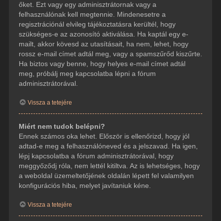
őket. Ezt vagy egy adminisztrátornak vagy a
felhasználónak kell megtennie. Mindenesetre a
regisztrációnál elvileg tájékoztatásra kerültél, hogy
szükséges-e az azonosító aktiválása. Ha kaptál egy e-
mailt, akkor kövesd az utasításait, ha nem, lehet, hogy
rossz e-mail címet adtál meg, vagy a spamszűrőd kiszűrte.
Ha biztos vagy benne, hogy helyes e-mail címet adtál
meg, próbálj meg kapcsolatba lépni a fórum
adminisztrátorával.
Vissza a tetejére
Miért nem tudok belépni?
Ennek számos oka lehet. Először is ellenőrizd, hogy jól
adtad-e meg a felhasználóneved és a jelszavad. Ha igen,
lépj kapcsolatba a fórum adminisztrátorával, hogy
meggyőződj róla, nem lettél kitiltva. Az is lehetséges, hogy
a weboldal üzemeltetőjének oldalán lépett fel valamilyen
konfigurációs hiba, melyet javítaniuk kéne.
Vissza a tetejére