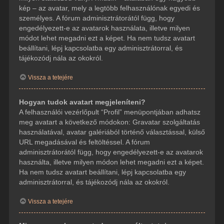
kép – az avatar, mely a legtöbb felhasználónak egyedi és
személyes. A fórum adminisztrátorától függ, hogy
engedélyezett-e az avatarok használata, illetve milyen
módot lehet megadni ezt a képet. Ha nem tudsz avatart
beállítani, lépj kapcsolatba egy adminisztrátorral, és
tájékozódj nála az okokról.
Vissza a tetejére
Hogyan tudok avatart megjeleníteni?
A felhasználói vezérlőpult “Profil” menüpontjában adhatsz
meg avatart a következő módokon: Gravatar szolgáltatás
használatával, avatar galériából történő választással, külső
URL megadásával és feltöltéssel. A fórum
adminisztrátorától függ, hogy engedélyezett-e az avatarok
használta, illetve milyen módon lehet megadni ezt a képet.
Ha nem tudsz avatart beállítani, lépj kapcsolatba egy
adminisztrátorral, és tájékozódj nála az okokról.
Vissza a tetejére