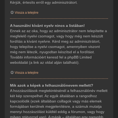
Kérjük, értesíts erről egy adminisztrátort.
Vissza a tetejére
A használni kívánt nyelv nincs a listában!
Ennek az az oka, hogy az adminisztrátor nem telepítette a
megfelelő nyelvi csomagot, vagy hogy még nem készült
fordítás a kívánt nyelvre. Kérd meg az adminisztrátort,
hogy telepítse a nyelvi csomagot, amennyiben viszont
még nem létezik, nyugodtan készítsd el a fordítást.
További információért keresd fel a phpBB Limited
weboldalát (a link az oldal alján található).
Vissza a tetejére
Mik azok a képek a felhasználónevem mellett?
A hozzászólások megtekintésénél a felhasználónév mellett
két kép szerepelhet. Az egyik általában a rangodhoz
kapcsolódik (ezek általában csillagok vagy más elemek
formájában kerülnek megjelenítésre, a számuk mutatja
mennyi hozzászólást küldtél eddig a fórumon, vagy hogy
milyen státuszod van). A másik – általában egy nagyobb