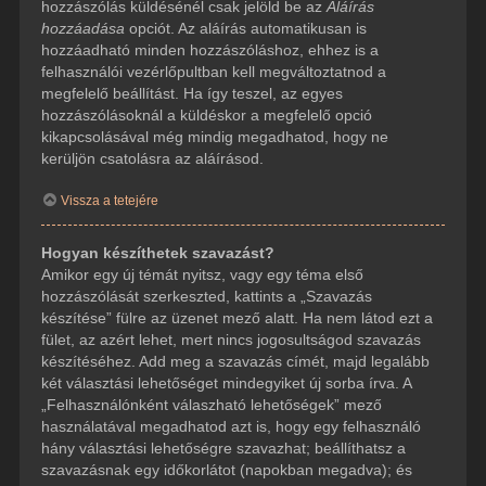
hozzászólás küldésénél csak jelöld be az
Aláírás
hozzáadása
opciót. Az aláírás automatikusan is
hozzáadható minden hozzászóláshoz, ehhez is a
felhasználói vezérlőpultban kell megváltoztatnod a
megfelelő beállítást. Ha így teszel, az egyes
hozzászólásoknál a küldéskor a megfelelő opció
kikapcsolásával még mindig megadhatod, hogy ne
kerüljön csatolásra az aláírásod.
Vissza a tetejére
Hogyan készíthetek szavazást?
Amikor egy új témát nyitsz, vagy egy téma első
hozzászólását szerkeszted, kattints a „Szavazás
készítése” fülre az üzenet mező alatt. Ha nem látod ezt a
fület, az azért lehet, mert nincs jogosultságod szavazás
készítéséhez. Add meg a szavazás címét, majd legalább
két választási lehetőséget mindegyiket új sorba írva. A
„Felhasználónként válaszható lehetőségek” mező
használatával megadhatod azt is, hogy egy felhasználó
hány választási lehetőségre szavazhat; beállíthatsz a
szavazásnak egy időkorlátot (napokban megadva); és