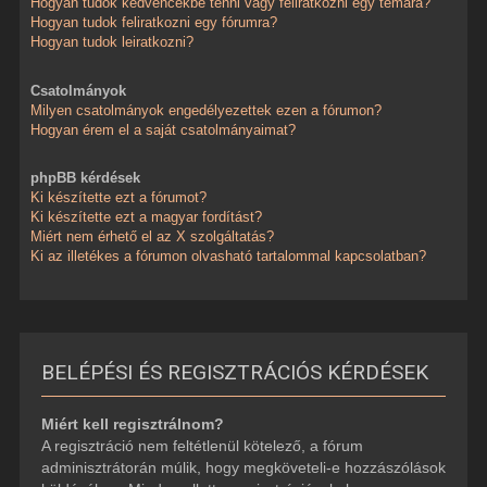
Hogyan tudok kedvencekbe tenni vagy feliratkozni egy témára?
Hogyan tudok feliratkozni egy fórumra?
Hogyan tudok leiratkozni?
Csatolmányok
Milyen csatolmányok engedélyezettek ezen a fórumon?
Hogyan érem el a saját csatolmányaimat?
phpBB kérdések
Ki készítette ezt a fórumot?
Ki készítette ezt a magyar fordítást?
Miért nem érhető el az X szolgáltatás?
Ki az illetékes a fórumon olvasható tartalommal kapcsolatban?
BELÉPÉSI ÉS REGISZTRÁCIÓS KÉRDÉSEK
Miért kell regisztrálnom?
A regisztráció nem feltétlenül kötelező, a fórum
adminisztrátorán múlik, hogy megköveteli-e hozzászólások