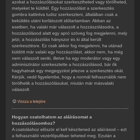
azokat a hozzászólásokat szerkesztheted vagy törölheted,
melyeket te küldtél. Egy hozzászólást a szerkesztés
gombra kattintva tudsz szerkeszteni, általában csak a
beküldés utáni korlátozott időtartamban. Abban az
esetben, ha valaki már válaszolt a hozzászólásodra, a
hozzászólásod alatt egy apró szöveg fog megjelenni, mely
jelzi, a hozzászólás hányszor és ki által került
szerkesztésre. Ez csak akkor fog megjelenni, ha utánad
küldött már valaki egy hozzászólást, akkor nem, ha még
nem válaszolt senki, illetve ha egy moderátor vagy egy
adminisztrátor szerkesztette a hozzászólásod, bár ők
hagyhatnak egy megjegyzést jelezve a szerkesztés okát.
Kérjük, vedd figyelembe, hogy a normál felhasználók nem
törölhetik a hozzászólásukat, miután már másvalaki
válaszolt.
Vissza a tetejére
Hogyan csatolhatom az aláírásomat a
hozzászólásomhoz?
A csatoláshoz először el kell készítened az aláírásod – ezt
a felhasználói vezérlőpultban teheted meg. Ezután a