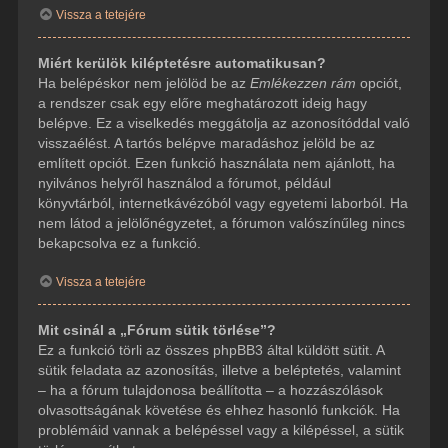
Vissza a tetejére
Miért kerülök kiléptetésre automatikusan?
Ha belépéskor nem jelölöd be az
Emlékezzen rám
opciót,
a rendszer csak egy előre meghatározott ideig hagy
belépve. Ez a viselkedés meggátolja az azonosítóddal való
visszaélést. A tartós belépve maradáshoz jelöld be az
említett opciót. Ezen funkció használata nem ajánlott, ha
nyilvános helyről használod a fórumot, például
könyvtárból, internetkávézóból vagy egyetemi laborból. Ha
nem látod a jelölőnégyzetet, a fórumon valószínűleg nincs
bekapcsolva ez a funkció.
Vissza a tetejére
Mit csinál a „Fórum sütik törlése”?
Ez a funkció törli az összes phpBB3 által küldött sütit. A
sütik feladata az azonosítás, illetve a beléptetés, valamint
– ha a fórum tulajdonosa beállította – a hozzászólások
olvasottságának követése és ehhez hasonló funkciók. Ha
problémáid vannak a belépéssel vagy a kilépéssel, a sütik