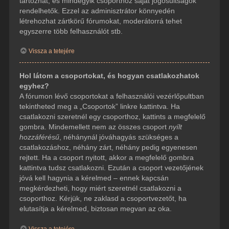
tartozhat, és mindegyik csoporthoz saját jogosultságok
rendelhetők. Ezzel az adminisztrátor könnyedén
létrehozhat zártkörű fórumokat, moderátorrá tehet
egyszerre több felhasználót stb.
Vissza a tetejére
Hol látom a csoportokat, és hogyan csatlakozhatok
egyhez?
A fórumon lévő csoportokat a felhasználói vezérlőpultban
tekintheted meg a „Csoportok” linkre kattintva. Ha
csatlakozni szeretnél egy csoporthoz, kattints a megfelelő
gombra. Mindemellett nem az összes csoport
nyílt
hozzáférésű
, néhánynál jóváhagyás szükséges a
csatlakozáshoz, néhány zárt, néhány pedig egyenesen
rejtett. Ha a csoport nyitott, akkor a megfelelő gombra
kattintva tudsz csatlakozni. Ezután a csoport vezetőjének
jóvá kell hagynia a kérelmed – ennek kapcsán
megkérdezheti, hogy miért szeretnél csatlakozni a
csoporthoz. Kérjük, ne zaklasd a csoportvezetőt, ha
elutasítja a kérelmed, biztosan megvan az oka.
Vissza a tetejére