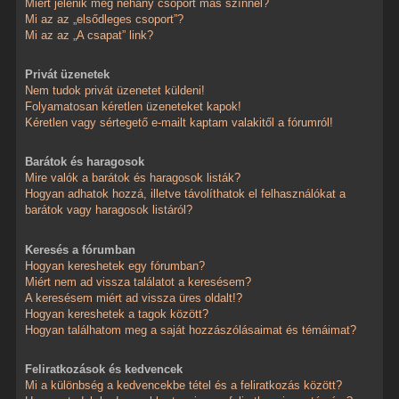
Miért jelenik meg néhány csoport más színnel?
Mi az az „elsődleges csoport”?
Mi az az „A csapat” link?
Privát üzenetek
Nem tudok privát üzenetet küldeni!
Folyamatosan kéretlen üzeneteket kapok!
Kéretlen vagy sértegető e-mailt kaptam valakitől a fórumról!
Barátok és haragosok
Mire valók a barátok és haragosok listák?
Hogyan adhatok hozzá, illetve távolíthatok el felhasználókat a
barátok vagy haragosok listáról?
Keresés a fórumban
Hogyan kereshetek egy fórumban?
Miért nem ad vissza találatot a keresésem?
A keresésem miért ad vissza üres oldalt!?
Hogyan kereshetek a tagok között?
Hogyan találhatom meg a saját hozzászólásaimat és témáimat?
Feliratkozások és kedvencek
Mi a különbség a kedvencekbe tétel és a feliratkozás között?