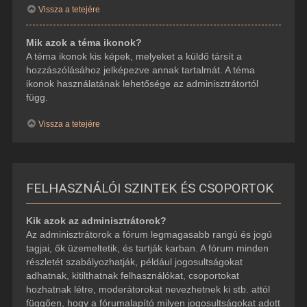
Vissza a tetejére
Mik azok a téma ikonok?
A téma ikonok kis képek, melyeket a küldő társít a
hozzászólásához jelképezve annak tartalmát. A téma
ikonok használatának lehetősége az adminisztrátortól
függ.
Vissza a tetejére
FELHASZNÁLÓI SZINTEK ÉS CSOPORTOK
Kik azok az adminisztrátorok?
Az adminisztrátorok a fórum legmagasabb rangú és jogú
tagjai, ők üzemeltetik, és tartják karban. A fórum minden
részletét szabályozhatják, például jogosultságokat
adhatnak, kitilthatnak felhasználókat, csoportokat
hozhatnak létre, moderátorokat nevezhetnek ki stb. attól
függően, hogy a fórumalapító milyen jogosultságokat adott