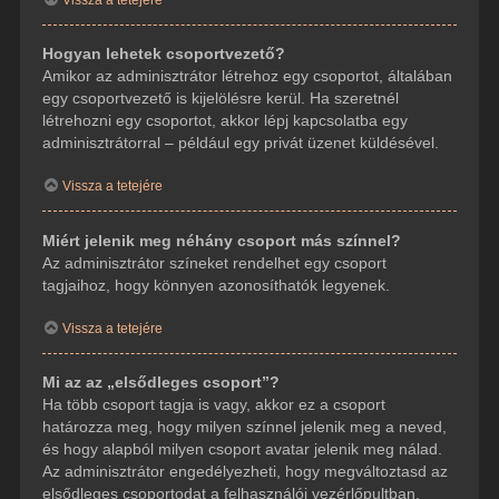
Hogyan lehetek csoportvezető?
Amikor az adminisztrátor létrehoz egy csoportot, általában
egy csoportvezető is kijelölésre kerül. Ha szeretnél
létrehozni egy csoportot, akkor lépj kapcsolatba egy
adminisztrátorral – például egy privát üzenet küldésével.
Vissza a tetejére
Miért jelenik meg néhány csoport más színnel?
Az adminisztrátor színeket rendelhet egy csoport
tagjaihoz, hogy könnyen azonosíthatók legyenek.
Vissza a tetejére
Mi az az „elsődleges csoport”?
Ha több csoport tagja is vagy, akkor ez a csoport
határozza meg, hogy milyen színnel jelenik meg a neved,
és hogy alapból milyen csoport avatar jelenik meg nálad.
Az adminisztrátor engedélyezheti, hogy megváltoztasd az
elsődleges csoportodat a felhasználói vezérlőpultban.