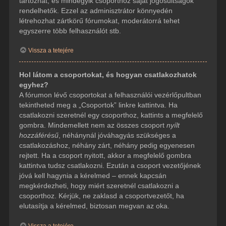
tartozhat, és mindegyik csoporthoz saját jogosultságok
rendelhetők. Ezzel az adminisztrátor könnyedén
létrehozhat zártkörű fórumokat, moderátorrá tehet
egyszerre több felhasználót stb.
Vissza a tetejére
Hol látom a csoportokat, és hogyan csatlakozhatok
egyhez?
A fórumon lévő csoportokat a felhasználói vezérlőpultban
tekintheted meg a „Csoportok” linkre kattintva. Ha
csatlakozni szeretnél egy csoporthoz, kattints a megfelelő
gombra. Mindemellett nem az összes csoport
nyílt
hozzáférésű
, néhánynál jóváhagyás szükséges a
csatlakozáshoz, néhány zárt, néhány pedig egyenesen
rejtett. Ha a csoport nyitott, akkor a megfelelő gombra
kattintva tudsz csatlakozni. Ezután a csoport vezetőjének
jóvá kell hagynia a kérelmed – ennek kapcsán
megkérdezheti, hogy miért szeretnél csatlakozni a
csoporthoz. Kérjük, ne zaklasd a csoportvezetőt, ha
elutasítja a kérelmed, biztosan megvan az oka.
Vissza a tetejére