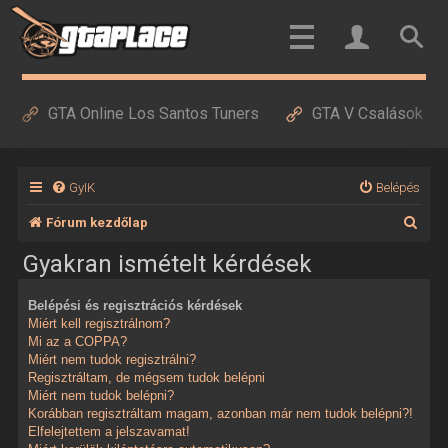
GTA Online Los Santos Tuners
GTA V Csalások
GyIK
Belépés
K
Fórum kezdőlap
e
Gyakran ismételt kérdések
r
Belépési és regisztrációs kérdések
e
Miért kell regisztrálnom?
s
Mi az a COPPA?
Miért nem tudok regisztrálni?
é
Regisztráltam, de mégsem tudok belépni
Miért nem tudok belépni?
s
Korábban regisztráltam magam, azonban már nem tudok belépni?!
Elfelejtettem a jelszavamat!