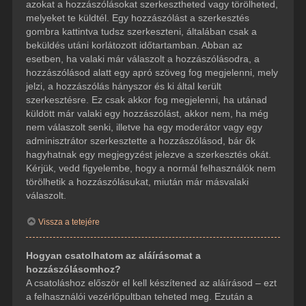
azokat a hozzászólásokat szerkesztheted vagy törölheted,
melyeket te küldtél. Egy hozzászólást a szerkesztés
gombra kattintva tudsz szerkeszteni, általában csak a
beküldés utáni korlátozott időtartamban. Abban az
esetben, ha valaki már válaszolt a hozzászólásodra, a
hozzászólásod alatt egy apró szöveg fog megjelenni, mely
jelzi, a hozzászólás hányszor és ki által került
szerkesztésre. Ez csak akkor fog megjelenni, ha utánad
küldött már valaki egy hozzászólást, akkor nem, ha még
nem válaszolt senki, illetve ha egy moderátor vagy egy
adminisztrátor szerkesztette a hozzászólásod, bár ők
hagyhatnak egy megjegyzést jelezve a szerkesztés okát.
Kérjük, vedd figyelembe, hogy a normál felhasználók nem
törölhetik a hozzászólásukat, miután már másvalaki
válaszolt.
Vissza a tetejére
Hogyan csatolhatom az aláírásomat a
hozzászólásomhoz?
A csatoláshoz először el kell készítened az aláírásod – ezt
a felhasználói vezérlőpultban teheted meg. Ezután a