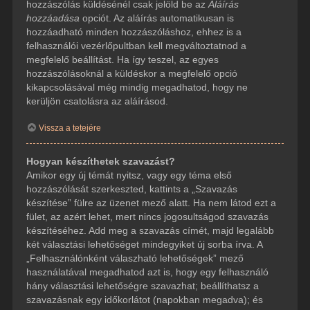
hozzászólás küldésénél csak jelöld be az
Aláírás
hozzáadása
opciót. Az aláírás automatikusan is
hozzáadható minden hozzászóláshoz, ehhez is a
felhasználói vezérlőpultban kell megváltoztatnod a
megfelelő beállítást. Ha így teszel, az egyes
hozzászólásoknál a küldéskor a megfelelő opció
kikapcsolásával még mindig megadhatod, hogy ne
kerüljön csatolásra az aláírásod.
Vissza a tetejére
Hogyan készíthetek szavazást?
Amikor egy új témát nyitsz, vagy egy téma első
hozzászólását szerkeszted, kattints a „Szavazás
készítése” fülre az üzenet mező alatt. Ha nem látod ezt a
fület, az azért lehet, mert nincs jogosultságod szavazás
készítéséhez. Add meg a szavazás címét, majd legalább
két választási lehetőséget mindegyiket új sorba írva. A
„Felhasználónként válaszható lehetőségek” mező
használatával megadhatod azt is, hogy egy felhasználó
hány választási lehetőségre szavazhat; beállíthatsz a
szavazásnak egy időkorlátot (napokban megadva); és