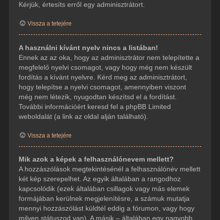
Kérjük, értesíts erről egy adminisztrátort.
Vissza a tetejére
A használni kívánt nyelv nincs a listában!
Ennek az az oka, hogy az adminisztrátor nem telepítette a
megfelelő nyelvi csomagot, vagy hogy még nem készült
fordítás a kívánt nyelvre. Kérd meg az adminisztrátort,
hogy telepítse a nyelvi csomagot, amennyiben viszont
még nem létezik, nyugodtan készítsd el a fordítást.
További információért keresd fel a phpBB Limited
weboldalát (a link az oldal alján található).
Vissza a tetejére
Mik azok a képek a felhasználónevem mellett?
A hozzászólások megtekintésénél a felhasználónév mellett
két kép szerepelhet. Az egyik általában a rangodhoz
kapcsolódik (ezek általában csillagok vagy más elemek
formájában kerülnek megjelenítésre, a számuk mutatja
mennyi hozzászólást küldtél eddig a fórumon, vagy hogy
milyen státuszod van). A másik – általában egy nagyobb