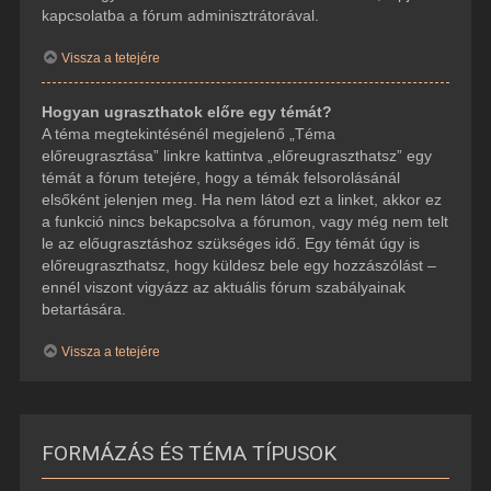
kapcsolatba a fórum adminisztrátorával.
Vissza a tetejére
Hogyan ugraszthatok előre egy témát?
A téma megtekintésénél megjelenő „Téma
előreugrasztása” linkre kattintva „előreugraszthatsz” egy
témát a fórum tetejére, hogy a témák felsorolásánál
elsőként jelenjen meg. Ha nem látod ezt a linket, akkor ez
a funkció nincs bekapcsolva a fórumon, vagy még nem telt
le az előugrasztáshoz szükséges idő. Egy témát úgy is
előreugraszthatsz, hogy küldesz bele egy hozzászólást –
ennél viszont vigyázz az aktuális fórum szabályainak
betartására.
Vissza a tetejére
FORMÁZÁS ÉS TÉMA TÍPUSOK