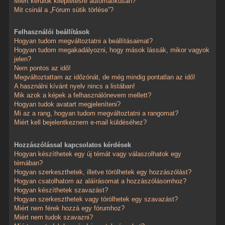
Miért kerülök kiléptetésre automatikusan?
Mit csinál a „Fórum sütik törlése”?
Felhasználói beállítások
Hogyan tudom megváltoztatni a beállításaimat?
Hogyan tudom megakadályozni, hogy mások lássák, mikor vagyok
jelen?
Nem pontos az idő!
Megváltoztattam az időzónát, de még mindig pontatlan az idő!
A használni kívánt nyelv nincs a listában!
Mik azok a képek a felhasználónevem mellett?
Hogyan tudok avatart megjeleníteni?
Mi az a rang, hogyan tudom megváltoztatni a rangomat?
Miért kell bejelentkeznem e-mail küldéséhez?
Hozzászólással kapcsolatos kérdések
Hogyan készíthetek egy új témát vagy válaszolhatok egy
témában?
Hogyan szerkeszthetek, illetve törölhetek egy hozzászólást?
Hogyan csatolhatom az aláírásomat a hozzászólásomhoz?
Hogyan készíthetek szavazást?
Hogyan szerkeszthetek vagy törölhetek egy szavazást?
Miért nem férek hozzá egy fórumhoz?
Miért nem tudok szavazni?