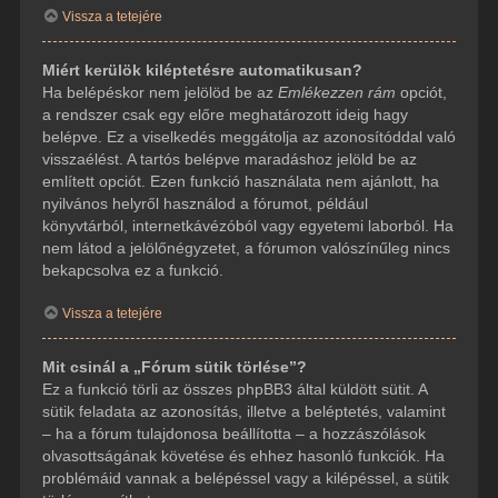
Vissza a tetejére
Miért kerülök kiléptetésre automatikusan?
Ha belépéskor nem jelölöd be az
Emlékezzen rám
opciót,
a rendszer csak egy előre meghatározott ideig hagy
belépve. Ez a viselkedés meggátolja az azonosítóddal való
visszaélést. A tartós belépve maradáshoz jelöld be az
említett opciót. Ezen funkció használata nem ajánlott, ha
nyilvános helyről használod a fórumot, például
könyvtárból, internetkávézóból vagy egyetemi laborból. Ha
nem látod a jelölőnégyzetet, a fórumon valószínűleg nincs
bekapcsolva ez a funkció.
Vissza a tetejére
Mit csinál a „Fórum sütik törlése”?
Ez a funkció törli az összes phpBB3 által küldött sütit. A
sütik feladata az azonosítás, illetve a beléptetés, valamint
– ha a fórum tulajdonosa beállította – a hozzászólások
olvasottságának követése és ehhez hasonló funkciók. Ha
problémáid vannak a belépéssel vagy a kilépéssel, a sütik