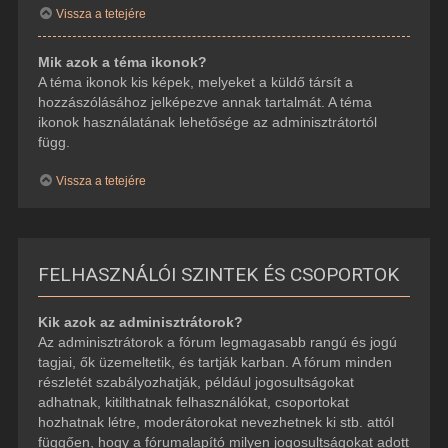
Vissza a tetejére
Mik azok a téma ikonok?
A téma ikonok kis képek, melyeket a küldő társít a
hozzászólásához jelképezve annak tartalmát. A téma
ikonok használatának lehetősége az adminisztrátortól
függ.
Vissza a tetejére
FELHASZNÁLÓI SZINTEK ÉS CSOPORTOK
Kik azok az adminisztrátorok?
Az adminisztrátorok a fórum legmagasabb rangú és jogú
tagjai, ők üzemeltetik, és tartják karban. A fórum minden
részletét szabályozhatják, például jogosultságokat
adhatnak, kitilthatnak felhasználókat, csoportokat
hozhatnak létre, moderátorokat nevezhetnek ki stb. attól
függően, hogy a fórumalapító milyen jogosultságokat adott