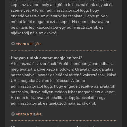
kép – az avatar, mely a legtöbb felhasználónak egyedi és
személyes. A fórum adminisztrátorától függ, hogy
engedélyezett-e az avatarok használata, illetve milyen
módot lehet megadni ezt a képet. Ha nem tudsz avatart
beállítani, lépj kapcsolatba egy adminisztrátorral, és
tájékozódj nála az okokról.
Vissza a tetejére
Hogyan tudok avatart megjeleníteni?
A felhasználói vezérlőpult “Profil” menüpontjában adhatsz
meg avatart a következő módokon: Gravatar szolgáltatás
használatával, avatar galériából történő választással, külső
URL megadásával és feltöltéssel. A fórum
adminisztrátorától függ, hogy engedélyezett-e az avatarok
használta, illetve milyen módon lehet megadni ezt a képet.
Ha nem tudsz avatart beállítani, lépj kapcsolatba egy
adminisztrátorral, és tájékozódj nála az okokról.
Vissza a tetejére