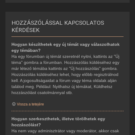
HOZZÁSZÓLÁSSAL KAPCSOLATOS
KÉRDÉSEK
Hogyan készíthetek egy új témát vagy válaszolhatok
egy témában?
Ha egy fórumban új témát szeretnél nyitni, kattints az "Új
téma" gombra a fórumban. Hozzászólás küldéséhez egy
már létező témába kattints az "Új hozzászólás" gombra.
Hozzászólás küldéséhez lehet, hogy előbb regisztrálnod
kell. A jogosultságaidat a fórum vagy téma oldalak alján
találod meg. Például: Nyithatsz új témákat, Küldhetsz
hozzászólást csatolmánnyal stb.
Vissza a tetejére
Hogyan szerkeszthetek, illetve törölhetek egy
hozzászólást?
Ha nem vagy adminisztrátor vagy moderátor, akkor csak