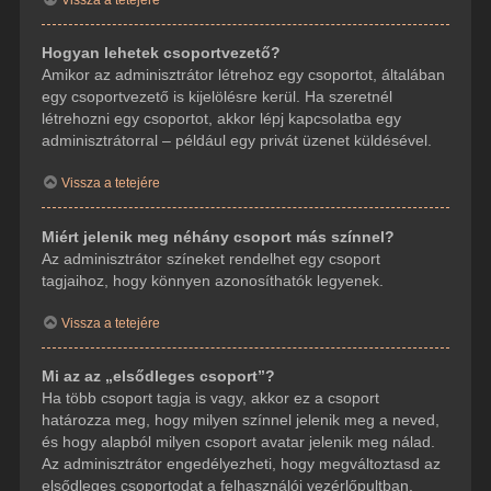
Hogyan lehetek csoportvezető?
Amikor az adminisztrátor létrehoz egy csoportot, általában
egy csoportvezető is kijelölésre kerül. Ha szeretnél
létrehozni egy csoportot, akkor lépj kapcsolatba egy
adminisztrátorral – például egy privát üzenet küldésével.
Vissza a tetejére
Miért jelenik meg néhány csoport más színnel?
Az adminisztrátor színeket rendelhet egy csoport
tagjaihoz, hogy könnyen azonosíthatók legyenek.
Vissza a tetejére
Mi az az „elsődleges csoport”?
Ha több csoport tagja is vagy, akkor ez a csoport
határozza meg, hogy milyen színnel jelenik meg a neved,
és hogy alapból milyen csoport avatar jelenik meg nálad.
Az adminisztrátor engedélyezheti, hogy megváltoztasd az
elsődleges csoportodat a felhasználói vezérlőpultban.