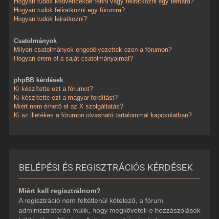
Hogyan tudok kedvencekbe tenni vagy feliratkozni egy témára?
Hogyan tudok feliratkozni egy fórumra?
Hogyan tudok leiratkozni?
Csatolmányok
Milyen csatolmányok engedélyezettek ezen a fórumon?
Hogyan érem el a saját csatolmányaimat?
phpBB kérdések
Ki készítette ezt a fórumot?
Ki készítette ezt a magyar fordítást?
Miért nem érhető el az X szolgáltatás?
Ki az illetékes a fórumon olvasható tartalommal kapcsolatban?
BELÉPÉSI ÉS REGISZTRÁCIÓS KÉRDÉSEK
Miért kell regisztrálnom?
A regisztráció nem feltétlenül kötelező, a fórum
adminisztrátorán múlik, hogy megköveteli-e hozzászólások