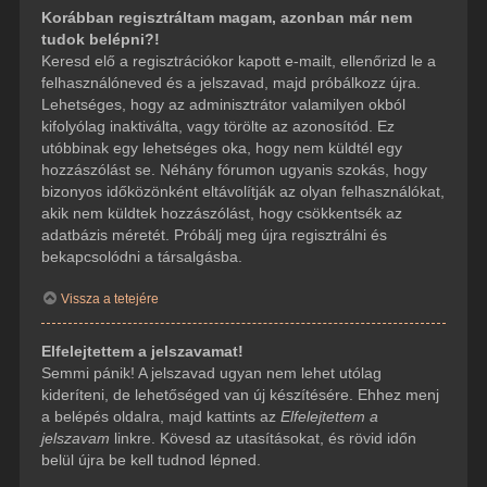
Korábban regisztráltam magam, azonban már nem
tudok belépni?!
Keresd elő a regisztrációkor kapott e-mailt, ellenőrizd le a
felhasználóneved és a jelszavad, majd próbálkozz újra.
Lehetséges, hogy az adminisztrátor valamilyen okból
kifolyólag inaktiválta, vagy törölte az azonosítód. Ez
utóbbinak egy lehetséges oka, hogy nem küldtél egy
hozzászólást se. Néhány fórumon ugyanis szokás, hogy
bizonyos időközönként eltávolítják az olyan felhasználókat,
akik nem küldtek hozzászólást, hogy csökkentsék az
adatbázis méretét. Próbálj meg újra regisztrálni és
bekapcsolódni a társalgásba.
Vissza a tetejére
Elfelejtettem a jelszavamat!
Semmi pánik! A jelszavad ugyan nem lehet utólag
kideríteni, de lehetőséged van új készítésére. Ehhez menj
a belépés oldalra, majd kattints az
Elfelejtettem a
jelszavam
linkre. Kövesd az utasításokat, és rövid időn
belül újra be kell tudnod lépned.