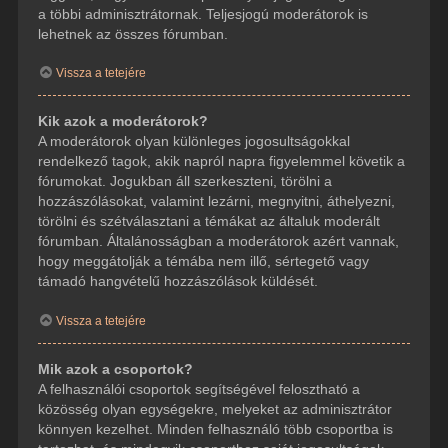
a többi adminisztrátornak. Teljesjogú moderátorok is
lehetnek az összes fórumban.
Vissza a tetejére
Kik azok a moderátorok?
A moderátorok olyan különleges jogosultságokkal
rendelkező tagok, akik napról napra figyelemmel követik a
fórumokat. Jogukban áll szerkeszteni, törölni a
hozzászólásokat, valamint lezárni, megnyitni, áthelyezni,
törölni és szétválasztani a témákat az általuk moderált
fórumban. Általánosságban a moderátorok azért vannak,
hogy meggátolják a témába nem illő, sértegető vagy
támadó hangvételű hozzászólások küldését.
Vissza a tetejére
Mik azok a csoportok?
A felhasználói csoportok segítségével felosztható a
közösség olyan egységekre, melyeket az adminisztrátor
könnyen kezelhet. Minden felhasználó több csoportba is