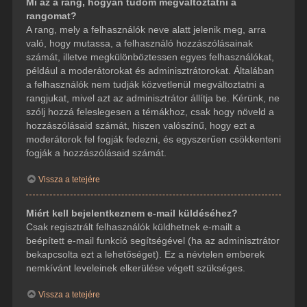
Mi az a rang, hogyan tudom megváltoztatni a
rangomat?
A rang, mely a felhasználók neve alatt jelenik meg, arra
való, hogy mutassa, a felhasználó hozzászólásainak
számát, illetve megkülönböztessen egyes felhasználókat,
például a moderátorokat és adminisztrátorokat. Általában
a felhasználók nem tudják közvetlenül megváltoztatni a
rangjukat, mivel azt az adminisztrátor állítja be. Kérünk, ne
szólj hozzá feleslegesen a témákhoz, csak hogy növeld a
hozzászólásaid számát, hiszen valószínű, hogy ezt a
moderátorok fel fogják fedezni, és egyszerűen csökkenteni
fogják a hozzászólásaid számát.
Vissza a tetejére
Miért kell bejelentkeznem e-mail küldéséhez?
Csak regisztrált felhasználók küldhetnek e-mailt a
beépített e-mail funkció segítségével (ha az adminisztrátor
bekapcsolta ezt a lehetőséget). Ez a névtelen emberek
nemkívánt leveleinek elkerülése végett szükséges.
Vissza a tetejére