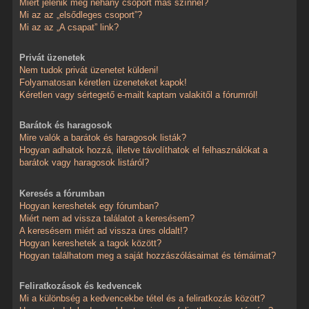
Miért jelenik meg néhány csoport más színnel?
Mi az az „elsődleges csoport”?
Mi az az „A csapat” link?
Privát üzenetek
Nem tudok privát üzenetet küldeni!
Folyamatosan kéretlen üzeneteket kapok!
Kéretlen vagy sértegető e-mailt kaptam valakitől a fórumról!
Barátok és haragosok
Mire valók a barátok és haragosok listák?
Hogyan adhatok hozzá, illetve távolíthatok el felhasználókat a
barátok vagy haragosok listáról?
Keresés a fórumban
Hogyan kereshetek egy fórumban?
Miért nem ad vissza találatot a keresésem?
A keresésem miért ad vissza üres oldalt!?
Hogyan kereshetek a tagok között?
Hogyan találhatom meg a saját hozzászólásaimat és témáimat?
Feliratkozások és kedvencek
Mi a különbség a kedvencekbe tétel és a feliratkozás között?