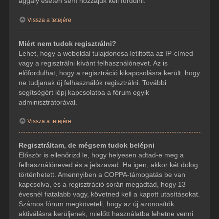
aggály esetén sem hozzájuk kell fordulni.
Vissza a tetejére
Miért nem tudok regisztrálni?
Lehet, hogy a weboldal tulajdonosa letiltotta az IP-címed
vagy a regisztrálni kívánt felhasználónevet. Az is
előfordulhat, hogy a regisztráció kikapcsolásra került, hogy
ne tudjanak új felhasználók regisztrálni. További
segítségért lépj kapcsolatba a fórum egyik
adminisztrátorával.
Vissza a tetejére
Regisztráltam, de mégsem tudok belépni
Először is ellenőrizd le, hogy helyesen adtad-e meg a
felhasználóneved és a jelszavad. Ha igen, akkor két dolog
történhetett. Amennyiben a COPPA-támogatás be van
kapcsolva, és a regisztráció során megadtad, hogy 13
évesnél fiatalabb vagy, követned kell a kapott utasításokat.
Számos fórum megköveteli, hogy az új azonosítók
aktiválásra kerüljenek, mielőtt használatba lehetne venni