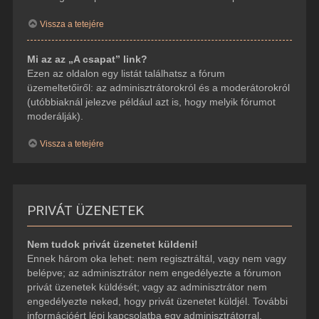
Vissza a tetejére
Mi az az „A csapat” link?
Ezen az oldalon egy listát találhatsz a fórum
üzemeltetőiről: az adminisztrátorokról és a moderátorokról
(utóbbiaknál jelezve például azt is, hogy melyik fórumot
moderálják).
Vissza a tetejére
PRIVÁT ÜZENETEK
Nem tudok privát üzenetet küldeni!
Ennek három oka lehet: nem regisztráltál, vagy nem vagy
belépve; az adminisztrátor nem engedélyezte a fórumon
privát üzenetek küldését; vagy az adminisztrátor nem
engedélyezte neked, hogy privát üzenetet küldjél. További
információért lépj kapcsolatba egy adminisztrátorral.