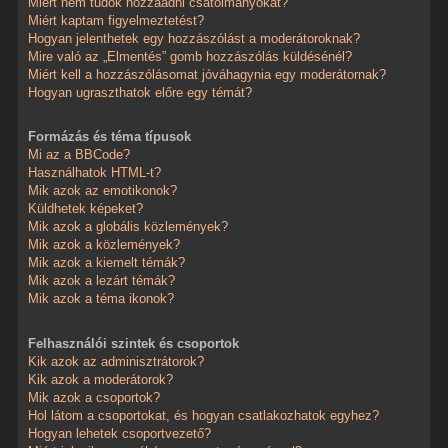
Miért nem tudok hozzáadni csatolmányokat?
Miért kaptam figyelmeztetést?
Hogyan jelenthetek egy hozzászólást a moderátoroknak?
Mire való az „Elmentés” gomb hozzászólás küldésénél?
Miért kell a hozzászólásomat jóváhagynia egy moderátornak?
Hogyan ugraszthatok előre egy témát?
Formázás és téma típusok
Mi az a BBCode?
Használhatok HTML-t?
Mik azok az emotikonok?
Küldhetek képeket?
Mik azok a globális közlemények?
Mik azok a közlemények?
Mik azok a kiemelt témák?
Mik azok a lezárt témák?
Mik azok a téma ikonok?
Felhasználói szintek és csoportok
Kik azok az adminisztrátorok?
Kik azok a moderátorok?
Mik azok a csoportok?
Hol látom a csoportokat, és hogyan csatlakozhatok egyhez?
Hogyan lehetek csoportvezető?