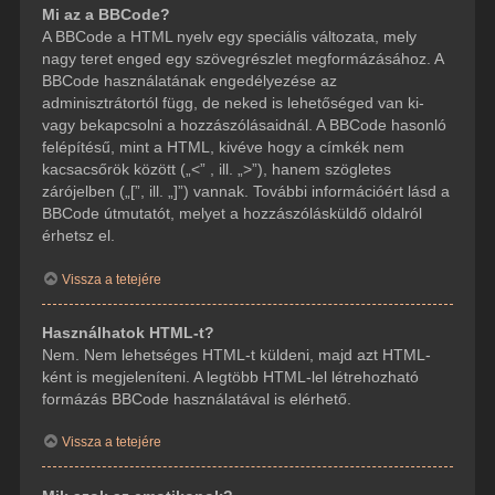
Mi az a BBCode?
A BBCode a HTML nyelv egy speciális változata, mely
nagy teret enged egy szövegrészlet megformázásához. A
BBCode használatának engedélyezése az
adminisztrátortól függ, de neked is lehetőséged van ki-
vagy bekapcsolni a hozzászólásaidnál. A BBCode hasonló
felépítésű, mint a HTML, kivéve hogy a címkék nem
kacsacsőrök között („<” , ill. „>”), hanem szögletes
zárójelben („[”, ill. „]”) vannak. További információért lásd a
BBCode útmutatót, melyet a hozzászólásküldő oldalról
érhetsz el.
Vissza a tetejére
Használhatok HTML-t?
Nem. Nem lehetséges HTML-t küldeni, majd azt HTML-
ként is megjeleníteni. A legtöbb HTML-lel létrehozható
formázás BBCode használatával is elérhető.
Vissza a tetejére