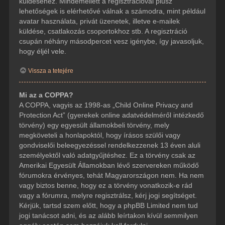
küldéséhez. Mindemellett a regisztrációval plusz
lehetőségek is elérhetővé válnak a számodra, mint például
avatar használata, privát üzenetek, illetve e-mailek
küldése, csatlakozás csoportokhoz stb. A regisztráció
csupán néhány másodpercet vesz igénybe, így javasoljuk,
hogy éljél vele.
Vissza a tetejére
Mi az a COPPA?
A COPPA, vagyis az 1998-as „Child Online Privacy and
Protection Act” (gyerekek online adatvédelméről intézkedő
törvény) egy egyesült államokbeli törvény, mely
megköveteli a honlapoktól, hogy írásos szülői vagy
gondviselői beleegyezéssel rendelkezzenek 13 éven aluli
személyektől való adatgyűjtéshez. Ez a törvény csak az
Amerikai Egyesült Államokban lévő szervereken működő
fórumokra érvényes, tehát Magyarországon nem. Ha nem
vagy biztos benne, hogy ez a törvény vonatkozik-e rád
vagy a fórumra, melyre regisztrálsz, kérj jogi segítséget.
Kérjük, tartsd szem előtt, hogy a phpBB Limited nem tud
jogi tanácsot adni, és az alább leírtakon kívül semmilyen