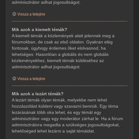
adminisztrátor adhat jogosultságot.
Vissza a tetejére
Mik azok a kiemelt témák?
A kiemelt témák a közlemények alatt jelennek meg a
fórumokban, de csak az első oldalon. Gyakran elég
fontosak, úgyhogy érdemes őket elolvasnod, ha
lehetséges. Hasonlóan a globális és nem globális
közleményekhez, kiemelt témák küldéséhez az
adminisztrátor adhat jogosultságot.
Vissza a tetejére
Mik azok a lezárt témák?
A lezárt témák olyan témák, melyekbe nem lehet
hozzászólást küldeni vagy szavazni bennük. Egy téma
lezárásának több oka lehet, és egy témát egy
adminisztrátor vagy egy moderátor zárhat le. Ha a fórum
adminisztrátora megadta a szükséges jogosultságokat,
lehetőséged lehet lezárni a saját témáidat.