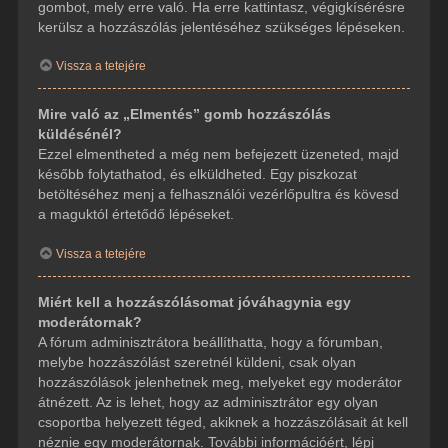
gombot, mely erre való. Ha erre kattintasz, végigkísérésre
kerülsz a hozzászólás jelentéséhez szükséges lépéseken.
Vissza a tetejére
Mire való az „Elmentés” gomb hozzászólás
küldésénél?
Ezzel elmentheted a még nem befejezett üzeneted, majd
később folytathatod, és elküldheted. Egy piszkozat
betöltéséhez menj a felhasználói vezérlőpultra és kövesd
a maguktól értetődő lépéseket.
Vissza a tetejére
Miért kell a hozzászólásomat jóváhagynia egy
moderátornak?
A fórum adminisztrátora beállíthatta, hogy a fórumban,
melybe hozzászólást szeretnél küldeni, csak olyan
hozzászólások jelenhetnek meg, melyeket egy moderátor
átnézett. Az is lehet, hogy az adminisztrátor egy olyan
csoportba helyezett téged, akiknek a hozzászólásait át kell
néznie egy moderátornak. További információért, lépj