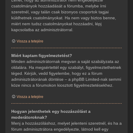
csatolmányok hozzáadását a fórumba, melybe írni
szeretnél, vagy talán csak bizonyos csoportok tagjai
küldhetnek csatolmányokat. Ha nem vagy biztos benne,
miért nem tudsz csatolmányokat hozzáadni, lépj
kapcsolatba az adminisztrátorral.
Vissza a tetejére
Miért kaptam figyelmeztetést?
Minden adminisztrátornak megvan a saját szabályzata az
oldalára. Ha megsértettél egy szabályt, figyelmeztethetnek
téged. Kérjük, vedd figyelembe, hogy ez a fórum
adminisztrátorának döntése – a phpBB Limited-nak semmi
köze nincs a fórumokon kiosztott figyelmeztetésekhez.
Vissza a tetejére
Hogyan jelenthetek egy hozzászólást a
moderátoroknak?
Menj a hozzászóláshoz, melyet jelenteni szeretnél, és ha a
fórum adminisztrátora engedélyezte, látnod kell egy