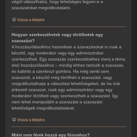
végül választhatsz, hogy lehetséges legyen-e a
szavazatokat megváltoztatatni.
Vissza a tetejére
Hogyan szerkeszthetek vagy törölhetek egy
szavazást?
A hozzászólásokhoz hasonlóan a szavazásokat is csak a
készítő, egy moderátor vagy egy adminisztrátor
szerkesztheti. Egy szavazás szerkesztéséhez menj a téma
első hozzászólásához – mindig ehhez tartozik a szavazás,
és kattints a
szerkeszt
gombra. Ha még senki sem
szavazott, a készítő még törölheti a szavazást, vagy
megváltoztathatja a választási lehetőségeket, de ha már
érkezett szavazat, csak egy adminisztrátor vagy egy
moderátor törölheti vagy szerkesztheti a szavazást. Így
nem lehet manipulálni a szavazást a szavazási
lehetőségek megváltoztatásával.
Vissza a tetejére
Miért nem férek hozzá egy fórumhoz?