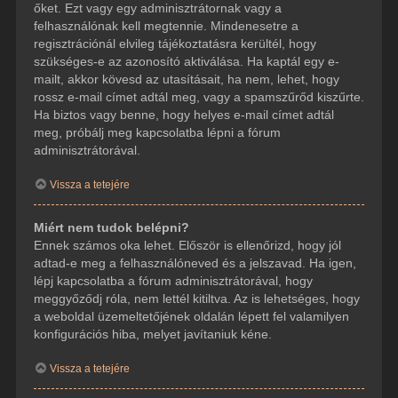
őket. Ezt vagy egy adminisztrátornak vagy a
felhasználónak kell megtennie. Mindenesetre a
regisztrációnál elvileg tájékoztatásra kerültél, hogy
szükséges-e az azonosító aktiválása. Ha kaptál egy e-
mailt, akkor kövesd az utasításait, ha nem, lehet, hogy
rossz e-mail címet adtál meg, vagy a spamszűrőd kiszűrte.
Ha biztos vagy benne, hogy helyes e-mail címet adtál
meg, próbálj meg kapcsolatba lépni a fórum
adminisztrátorával.
Vissza a tetejére
Miért nem tudok belépni?
Ennek számos oka lehet. Először is ellenőrizd, hogy jól
adtad-e meg a felhasználóneved és a jelszavad. Ha igen,
lépj kapcsolatba a fórum adminisztrátorával, hogy
meggyőződj róla, nem lettél kitiltva. Az is lehetséges, hogy
a weboldal üzemeltetőjének oldalán lépett fel valamilyen
konfigurációs hiba, melyet javítaniuk kéne.
Vissza a tetejére