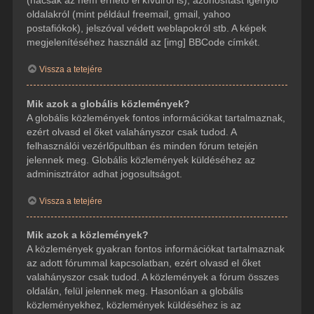
(hacsak az nem érhető el kívülről is), azonosítást igénylő
oldalakról (mint például freemail, gmail, yahoo
postafiókok), jelszóval védett weblapokról stb. A képek
megjelenítéséhez használd az [img] BBCode címkét.
Vissza a tetejére
Mik azok a globális közlemények?
A globális közlemények fontos információkat tartalmaznak,
ezért olvasd el őket valahányszor csak tudod. A
felhasználói vezérlőpultban és minden fórum tetején
jelennek meg. Globális közlemények küldéséhez az
adminisztrátor adhat jogosultságot.
Vissza a tetejére
Mik azok a közlemények?
A közlemények gyakran fontos információkat tartalmaznak
az adott fórummal kapcsolatban, ezért olvasd el őket
valahányszor csak tudod. A közlemények a fórum összes
oldalán, felül jelennek meg. Hasonlóan a globális
közleményekhez, közlemények küldéséhez is az