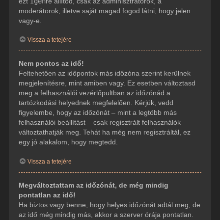
ezt
Igen
re állítod, csak az adminisztrátorok, a
moderátorok, illetve saját magad fogod látni, hogy jelen
vagy-e.
Vissza a tetejére
Nem pontos az idő!
Feltehetően az időpontok más időzóna szerint kerülnek
megjelenítésre, mint amiben vagy. Ez esetben változtasd
meg a felhasználói vezérlőpultban az időzónád a
tartózkodási helyednek megfelelően. Kérjük, vedd
figyelembe, hogy az időzónát – mint a legtöbb más
felhasználói beállítást – csak regisztrált felhasználók
változtathatják meg. Tehát ha még nem regisztráltál, ez
egy jó alakalom, hogy megtedd.
Vissza a tetejére
Megváltoztattam az időzónát, de még mindig
pontatlan az idő!
Ha biztos vagy benne, hogy helyes időzónát adtál meg, de
az idő még mindig más, akkor a szerver órája pontatlan.