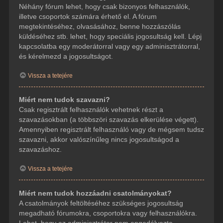
Néhány fórum lehet, hogy csak bizonyos felhasználók,
illetve csoportok számára érhető el. A fórum
megtekintéséhez, olvasásához, benne hozzászólás
küldéséhez stb. lehet, hogy speciális jogosultság kell. Lépj
kapcsolatba egy moderátorral vagy egy adminisztrátorral,
és kérelmezd a jogosultságot.
Vissza a tetejére
Miért nem tudok szavazni?
Csak regisztrált felhasználók vehetnek részt a
szavazásokban (a többszöri szavazás elkerülése végett).
Amennyiben regisztrált felhasználó vagy de mégsem tudsz
szavazni, akkor valószínűleg nincs jogosultságod a
szavazáshoz.
Vissza a tetejére
Miért nem tudok hozzáadni csatolmányokat?
A csatolmányok feltöltéséhez szükséges jogosultság
megadható fórumokra, csoportokra vagy felhasználókra.
Lehet, hogy az adminisztrátor nem engedélyezte