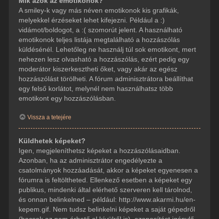
Mik azok az emotikonok?
A smiley-k vagy más néven emotikonok kis grafikák,
melyekkel érzéseket lehet kifejezni. Például a :)
vidámot/boldogot, a :( szomorút jelent. A használható
emotikonok teljes listája megtalálható a hozzászólás
küldésénél. Lehetőleg ne használj túl sok emotikont, mert
nehezen lesz olvasható a hozzászólás, ezért pedig egy
moderátor kiszerkesztheti őket, vagy akár az egész
hozzászólást törölheti. A fórum adminisztrátora beállíthat
egy felső korlátot, melynél nem használhatsz több
emotikont egy hozzászólásban.
Vissza a tetejére
Küldhetek képeket?
Igen, megjeleníthetsz képeket a hozzászólásaidban.
Azonban, ha az adminisztrátor engedélyezte a
csatolmányok hozzáadását, akkor a képeket egyenesen a
fórumra is feltöltheted. Ellenkező esetben a képeket egy
publikus, mindenki által elérhető szerveren kell tárolnod,
és onnan belinkelned – például: http://www.akarmi.hu/en-
kepem.gif. Nem tudsz belinkelni képeket a saját gépedről