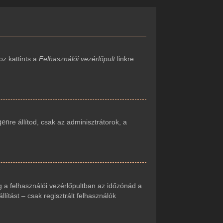
oz kattints a
Felhasználói vezérlőpult
linkre
gen
re állítod, csak az adminisztrátorok, a
 a felhasználói vezérlőpultban az időzónád a
ítást – csak regisztrált felhasználók