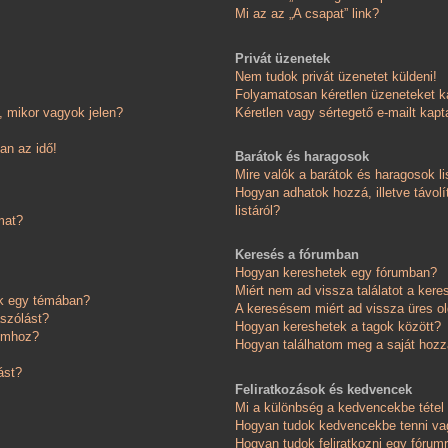
Mi az az „A csapat” link?
Privát üzenetek
Nem tudok privát üzenetet küldeni!
Folyamatosan kéretlen üzeneteket k
 mikor vagyok jelen?
Kéretlen vagy sértegető e-mailt kapta
an az idő!
Barátok és haragosok
Mire valók a barátok és haragosok li
Hogyan adhatok hozzá, illetve távolí
listáról?
mat?
Keresés a fórumban
Hogyan kereshetek egy fórumban?
Miért nem ad vissza találatot a ker
ok egy témában?
A keresésem miért ad vissza üres ol
ászólást?
Hogyan kereshetek a tagok között?
somhoz?
Hogyan találhatom meg a saját hoz
ást?
Feliratkozások és kedvencek
Mi a különbség a kedvencekbe tétel 
Hogyan tudok kedvencekbe tenni vag
Hogyan tudok feliratkozni egy fórum