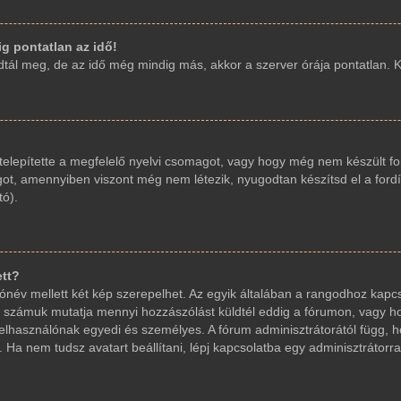
g pontatlan az idő!
ál meg, de az idő még mindig más, akkor a szerver órája pontatlan. Kér
elepítette a megfelelő nyelvi csomagot, vagy hogy még nem készült fo
got, amennyiben viszont még nem létezik, nyugodtan készítsd el a fordí
tó).
ett?
név mellett két kép szerepelhet. Az egyik általában a rangodhoz kapcs
 számuk mutatja mennyi hozzászólást küldtél eddig a fórumon, vagy ho
elhasználónak egyedi és személyes. A fórum adminisztrátorától függ, 
 Ha nem tudsz avatart beállítani, lépj kapcsolatba egy adminisztrátorral