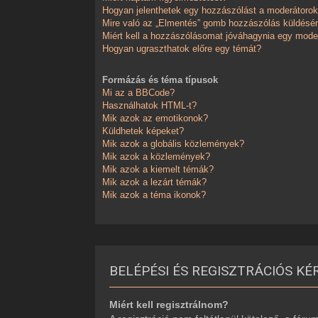
Hogyan jelenthetek egy hozzászólást a moderátoro
Mire való az „Elmentés” gomb hozzászólás küldésé
Miért kell a hozzászólásomat jóváhagynia egy mode
Hogyan ugraszthatok előre egy témát?
Formázás és téma típusok
Mi az a BBCode?
Használhatok HTML-t?
Mik azok az emotikonok?
Küldhetek képeket?
Mik azok a globális közlemények?
Mik azok a közlemények?
Mik azok a kiemelt témák?
Mik azok a lezárt témák?
Mik azok a téma ikonok?
BELÉPÉSI ÉS REGISZTRÁCIÓS KÉ
Miért kell regisztrálnom?