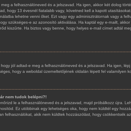
d-e meg a felhasználóneved és a jelszavad. Ha igen, akkor két dolog t
ad, hogy 13 évesnél fiatalabb vagy, követned kell a kapott utasításoka
sználatba lehetne venni őket. Ezt vagy egy adminisztrátornak vagy a fe
, hogy szükséges-e az azonosító aktiválása. Ha kaptál egy e-mailt, akko
őd kiszűrte. Ha biztos vagy benne, hogy helyes e-mail címet adtál me
, hogy jól adtad-e meg a felhasználóneved és a jelszavad. Ha igen, lép
etséges, hogy a weboldal üzemeltetőjének oldalán lépett fel valamilyen k
ár nem tudok belépni?!
llenőrizd le a felhasználóneved és a jelszavad, majd próbálkozz újra. L
 azonosítód. Ez utóbbinak egy lehetséges oka, hogy nem küldtél egy hoz
yan felhasználókat, akik nem küldtek hozzászólást, hogy csökkentsék az