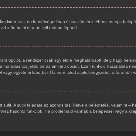
ag kideríteni, de lehetőséged van új készítésére. Ehhez menj a belépés
vid időn belül újra be kell tudnod lépned.
 rám
opciót, a rendszer csak egy előre meghatározott ideig hagy belépv
ve maradáshoz jelöld be az említett opciót. Ezen funkció használata nem
ól vagy egyetemi laborból. Ha nem látod a jelölőnégyzetet, a fórumon v
t sütit. A sütik feladata az azonosítás, illetve a beléptetés, valamint – 
ez hasonló funkciók. Ha problémáid vannak a belépéssel vagy a kilépés