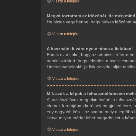
Vissza a tetejére
Megváltoztattam az időzónát, de még mindi
Ha biztos vagy benne, hogy helyes időzónát adt
Vissza a tetejére
A használni kívánt nyelv nincs a listában!
Ennek az az oka, hogy az adminisztrátor nem t
adminisztrátort, hogy telepítse a nyelvi csoma
Limited weboldalát (a link az oldal alján találha
Vissza a tetejére
Mik azok a képek a felhasználónevem mell
A hozzászólások megtekintésénél a felhasználó
elemek formájában kerülnek megjelenítésre, a
egy nagyobb kép – az avatar, mely a legtöbb f
illetve milyen módot lehet megadni ezt a képet.
Vissza a tetejére