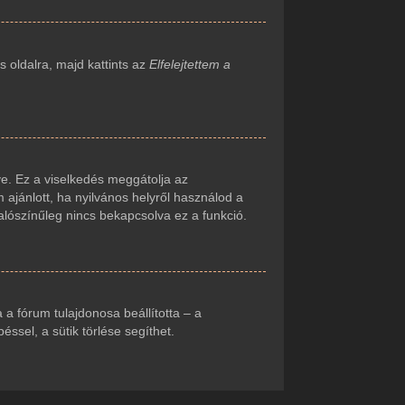
 oldalra, majd kattints az
Elfelejtettem a
e. Ez a viselkedés meggátolja az
 ajánlott, ha nyilvános helyről használod a
alószínűleg nincs bekapcsolva ez a funkció.
ha a fórum tulajdonosa beállította – a
sel, a sütik törlése segíthet.