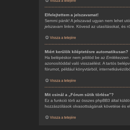
Vissza a tetejére
Elfelejtettem a jelszavamat!
Semmi pánik! A jelszavad ugyan nem lehet utól
jelszavam
linkre. Kövesd az utasításokat, és rö
Vissza a tetejére
Miért kerülök kiléptetésre automatikusan?
Ha belépéskor nem jelölöd be az
Emlékezzen
azonosítóddal való visszaélést. A tartós belép
fórumot, például könyvtárból, internetkávézób
Vissza a tetejére
Mit csinál a „Fórum sütik törlése”?
Ez a funkció törli az összes phpBB3 által küldöt
hozzászólások olvasottságának követése és ehh
Vissza a tetejére