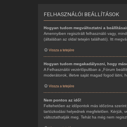
FELHASZNÁLÓI BEÁLLÍTÁSOK
Hogyan tudom megváltoztatni a beállítása
Amennyiben regisztrált felhasználó vagy, mind
(általában az oldal tetején található). Itt megv
Vissza a tetejére
Hogyan tudom megakadályozni, hogy mások
A Felhasználói vezérlőpultban a „Fórum beállítá
moderátorok, illetve saját magad fogod látni, 
Vissza a tetejére
Nem pontos az idő!
Feltehetően az időpontok más időzóna szerint
tartózkodási helyednek megfelelően. Kérjük, ve
változtathatják meg. Tehát ha még nem regiszt