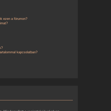
ek ezen a fórumon?
imat?
s?
 tartalommal kapcsolatban?