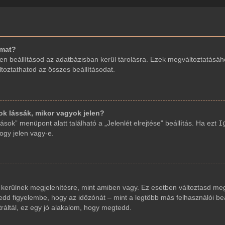
imat?
en beállításod az adatbázisban kerül tárolásra. Ezek megváltoztatásáh
áltoztathatod az összes beállításodat.
 lássák, mikor vagyok jelen?
sok” menüpont alatt található a „Jelenlét elrejtése” beállítás. Ha ezt
I
hogy jelen vagy-e.
 kerülnek megjelenítésre, mint amiben vagy. Ez esetben változtasd meg
dd figyelembe, hogy az időzónát – mint a legtöbb más felhasználói beáll
ráltál, ez egy jó alakalom, hogy megtedd.