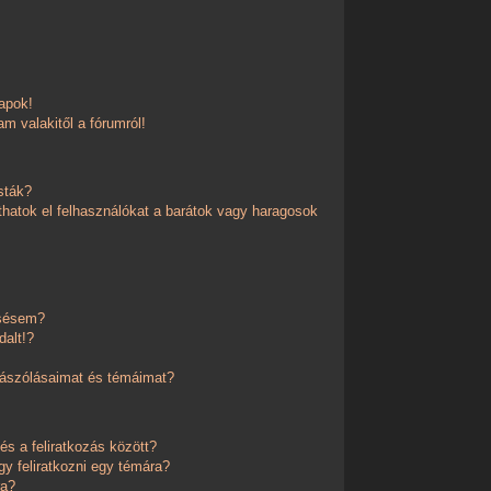
apok!
m valakitől a fórumról!
sták?
thatok el felhasználókat a barátok vagy haragosok
esésem?
dalt!?
zászólásaimat és témáimat?
és a feliratkozás között?
y feliratkozni egy témára?
ra?