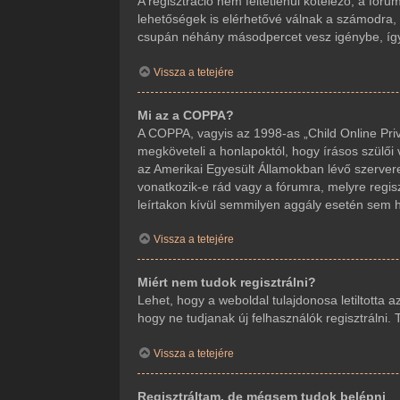
A regisztráció nem feltétlenül kötelező, a fór
lehetőségek is elérhetővé válnak a számodra, m
csupán néhány másodpercet vesz igénybe, így j
Vissza a tetejére
Mi az a COPPA?
A COPPA, vagyis az 1998-as „Child Online Priv
megköveteli a honlapoktól, hogy írásos szülői
az Amerikai Egyesült Államokban lévő szerve
vonatkozik-e rád vagy a fórumra, melyre regisz
leírtakon kívül semmilyen aggály esetén sem ho
Vissza a tetejére
Miért nem tudok regisztrálni?
Lehet, hogy a weboldal tulajdonosa letiltotta a
hogy ne tudjanak új felhasználók regisztrálni.
Vissza a tetejére
Regisztráltam, de mégsem tudok belépni