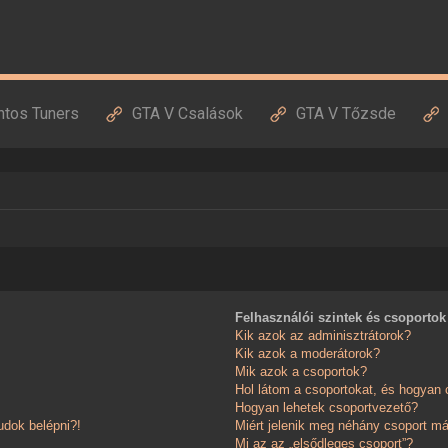
ntos Tuners
GTA V Csalások
GTA V Tőzsde
Felhasználói szintek és csoportok
Kik azok az adminisztrátorok?
Kik azok a moderátorok?
Mik azok a csoportok?
Hol látom a csoportokat, és hogyan
Hogyan lehetek csoportvezető?
dok belépni?!
Miért jelenik meg néhány csoport má
Mi az az „elsődleges csoport”?