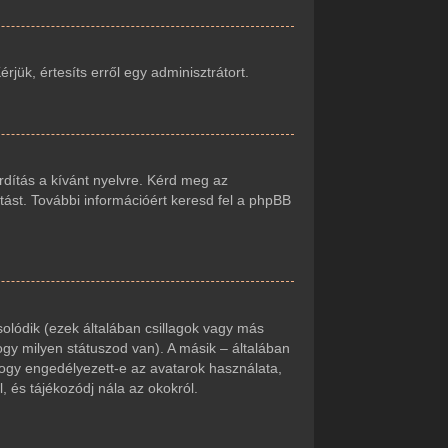
jük, értesíts erről egy adminisztrátort.
rdítás a kívánt nyelvre. Kérd meg az
tást. További információért keresd fel a phpBB
olódik (ezek általában csillagok vagy más
gy milyen státuszod van). A másik – általában
hogy engedélyezett-e az avatarok használata,
, és tájékozódj nála az okokról.