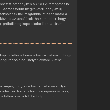
örténhetett. Amennyiben a COPPA-támogatás be
t. Számos fórum megköveteli, hogy az új
lhasználónak kell megtennie. Mindenesetre a
r kövesd az utasításait, ha nem, lehet, hogy
g, próbálj meg kapcsolatba lépni a fórum
j kapcsolatba a fórum adminisztrátorával, hogy
onfigurációs hiba, melyet javítaniuk kéne.
ehetséges, hogy az adminisztrátor valamilyen
zászólást se. Néhány fórumon ugyanis szokás,
 adatbázis méretét. Próbálj meg újra