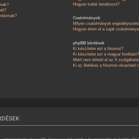
Hogyan tudok leiratkozni?
knak?
nél?
rátornak?
Csatolmányok
Milyen csatolmányok engedélyezett
Hogyan érem el a saját csatolmánya
phpBB kérdések
Ki készítette ezt a fórumot?
Ki készítette ezt a magyar fordítást?
Miért nem érhető el az X szolgáltatá
Ki az illetékes a fórumon olvasható
RDÉSEK