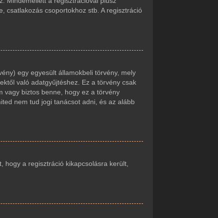
. Mindemellett a regisztrációval plusz
e, csatlakozás csoportokhoz stb. A regisztráció
vény) egy egyesült államokbeli törvény, mely
ektől való adatgyűjtéshez. Ez a törvény csak
 vagy biztos benne, hogy ez a törvény
mited nem tud jogi tanácsot adni, és az alább
t, hogy a regisztráció kikapcsolásra került,