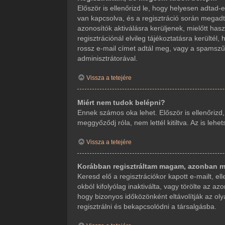
Először is ellenőrizd le, hogy helyesen adta
van kapcsolva, és a regisztráció során megadt
azonosítók aktiválásra kerüljenek, mielőtt ha
regisztrációnál elvileg tájékoztatásra kerültél
rossz e-mail címet adtál meg, vagy a spamszűr
adminisztrátorával.
Vissza a tetejére
Miért nem tudok belépni?
Ennek számos oka lehet. Először is ellenőrizd
meggyőződj róla, nem lettél kitiltva. Az is leh
Vissza a tetejére
Korábban regisztráltam magam, azonban m
Keresd elő a regisztrációkor kapott e-mailt, e
okból kifolyólag inaktiválta, vagy törölte az
hogy bizonyos időközönként eltávolítják az ol
regisztrálni és bekapcsolódni a társalgásba.