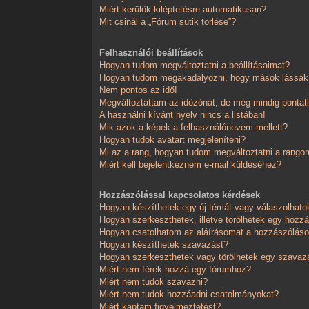
Miért kerülök kiléptetésre automatikusan?
Mit csinál a „Fórum sütik törlése”?
Felhasználói beállítások
Hogyan tudom megváltoztatni a beállításaimat?
Hogyan tudom megakadályozni, hogy mások lássák,
Nem pontos az idő!
Megváltoztattam az időzónát, de még mindig pontatl
A használni kívánt nyelv nincs a listában!
Mik azok a képek a felhasználónevem mellett?
Hogyan tudok avatart megjeleníteni?
Mi az a rang, hogyan tudom megváltoztatni a rango
Miért kell bejelentkeznem e-mail küldéséhez?
Hozzászólással kapcsolatos kérdések
Hogyan készíthetek egy új témát vagy válaszolhat
Hogyan szerkeszthetek, illetve törölhetek egy hozz
Hogyan csatolhatom az aláírásomat a hozzászólá
Hogyan készíthetek szavazást?
Hogyan szerkeszthetek vagy törölhetek egy szavaz
Miért nem férek hozzá egy fórumhoz?
Miért nem tudok szavazni?
Miért nem tudok hozzáadni csatolmányokat?
Miért kaptam figyelmeztetést?