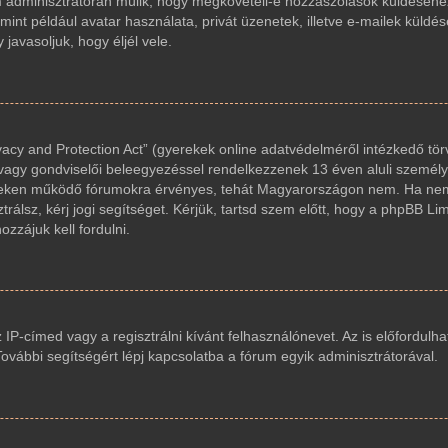
um adminisztrátorán múlik, hogy megköveteli-e hozzászólások küldéséhez
int például avatar használata, privát üzenetek, illetve e-mailek küldés
avasoljuk, hogy éljél vele.
acy and Protection Act” (gyerekek online adatvédelméről intézkedő tör
 vagy gondviselői beleegyezéssel rendelkezzenek 13 éven aluli személy
reken működő fórumokra érvényes, tehát Magyarországon nem. Ha nem
trálsz, kérj jogi segítséget. Kérjük, tartsd szem előtt, hogy a phpBB Li
zzájuk kell fordulni.
z IP-címed vagy a regisztrálni kívánt felhasználónevet. Az is előfordulha
 További segítségért lépj kapcsolatba a fórum egyik adminisztrátorával.