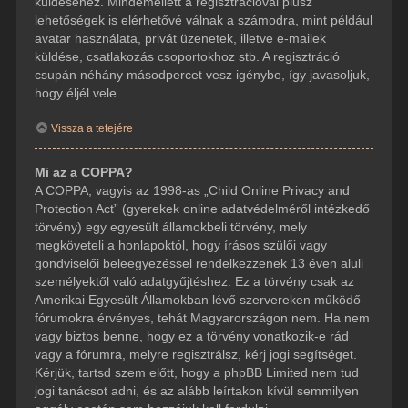
küldéséhez. Mindemellett a regisztrációval plusz
lehetőségek is elérhetővé válnak a számodra, mint például
avatar használata, privát üzenetek, illetve e-mailek
küldése, csatlakozás csoportokhoz stb. A regisztráció
csupán néhány másodpercet vesz igénybe, így javasoljuk,
hogy éljél vele.
Vissza a tetejére
Mi az a COPPA?
A COPPA, vagyis az 1998-as „Child Online Privacy and
Protection Act” (gyerekek online adatvédelméről intézkedő
törvény) egy egyesült államokbeli törvény, mely
megköveteli a honlapoktól, hogy írásos szülői vagy
gondviselői beleegyezéssel rendelkezzenek 13 éven aluli
személyektől való adatgyűjtéshez. Ez a törvény csak az
Amerikai Egyesült Államokban lévő szervereken működő
fórumokra érvényes, tehát Magyarországon nem. Ha nem
vagy biztos benne, hogy ez a törvény vonatkozik-e rád
vagy a fórumra, melyre regisztrálsz, kérj jogi segítséget.
Kérjük, tartsd szem előtt, hogy a phpBB Limited nem tud
jogi tanácsot adni, és az alább leírtakon kívül semmilyen