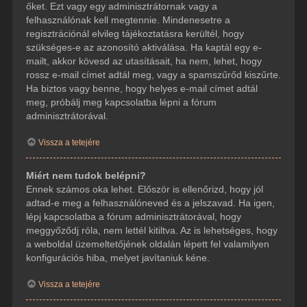
őket. Ezt vagy egy adminisztrátornak vagy a
felhasználónak kell megtennie. Mindenesetre a
regisztrációnál elvileg tájékoztatásra kerültél, hogy
szükséges-e az azonosító aktiválása. Ha kaptál egy e-
mailt, akkor kövesd az utasításait, ha nem, lehet, hogy
rossz e-mail címet adtál meg, vagy a spamszűrőd kiszűrte.
Ha biztos vagy benne, hogy helyes e-mail címet adtál
meg, próbálj meg kapcsolatba lépni a fórum
adminisztrátorával.
Vissza a tetejére
Miért nem tudok belépni?
Ennek számos oka lehet. Először is ellenőrizd, hogy jól
adtad-e meg a felhasználóneved és a jelszavad. Ha igen,
lépj kapcsolatba a fórum adminisztrátorával, hogy
meggyőződj róla, nem lettél kitiltva. Az is lehetséges, hogy
a weboldal üzemeltetőjének oldalán lépett fel valamilyen
konfigurációs hiba, melyet javítaniuk kéne.
Vissza a tetejére