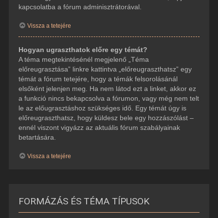
kapcsolatba a fórum adminisztrátorával.
Vissza a tetejére
Hogyan ugraszthatok előre egy témát?
A téma megtekintésénél megjelenő „Téma
előreugrasztása” linkre kattintva „előreugraszthatsz” egy
témát a fórum tetejére, hogy a témák felsorolásánál
elsőként jelenjen meg. Ha nem látod ezt a linket, akkor ez
a funkció nincs bekapcsolva a fórumon, vagy még nem telt
le az előugrasztáshoz szükséges idő. Egy témát úgy is
előreugraszthatsz, hogy küldesz bele egy hozzászólást –
ennél viszont vigyázz az aktuális fórum szabályainak
betartására.
Vissza a tetejére
FORMÁZÁS ÉS TÉMA TÍPUSOK