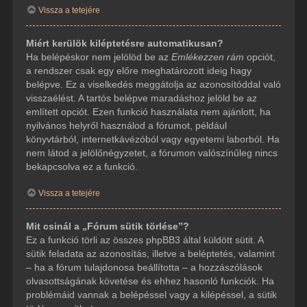
Vissza a tetejére
Miért kerülök kiléptetésre automatikusan?
Ha belépéskor nem jelölöd be az
Emlékezzen rám
opciót,
a rendszer csak egy előre meghatározott ideig hagy
belépve. Ez a viselkedés meggátolja az azonosítóddal való
visszaélést. A tartós belépve maradáshoz jelöld be az
említett opciót. Ezen funkció használata nem ajánlott, ha
nyilvános helyről használod a fórumot, például
könyvtárból, internetkávézóból vagy egyetemi laborból. Ha
nem látod a jelölőnégyzetet, a fórumon valószínűleg nincs
bekapcsolva ez a funkció.
Vissza a tetejére
Mit csinál a „Fórum sütik törlése”?
Ez a funkció törli az összes phpBB3 által küldött sütit. A
sütik feladata az azonosítás, illetve a beléptetés, valamint
– ha a fórum tulajdonosa beállította – a hozzászólások
olvasottságának követése és ehhez hasonló funkciók. Ha
problémáid vannak a belépéssel vagy a kilépéssel, a sütik