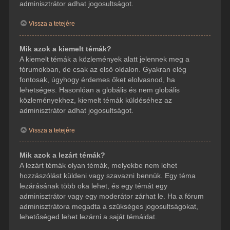
adminisztrátor adhat jogosultságot.
Vissza a tetejére
Mik azok a kiemelt témák?
A kiemelt témák a közlemények alatt jelennek meg a
fórumokban, de csak az első oldalon. Gyakran elég
fontosak, úgyhogy érdemes őket elolvasnod, ha
lehetséges. Hasonlóan a globális és nem globális
közleményekhez, kiemelt témák küldéséhez az
adminisztrátor adhat jogosultságot.
Vissza a tetejére
Mik azok a lezárt témák?
A lezárt témák olyan témák, melyekbe nem lehet
hozzászólást küldeni vagy szavazni bennük. Egy téma
lezárásának több oka lehet, és egy témát egy
adminisztrátor vagy egy moderátor zárhat le. Ha a fórum
adminisztrátora megadta a szükséges jogosultságokat,
lehetőséged lehet lezárni a saját témáidat.