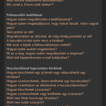
Miért kerülök kiléptetésre automatikusan?
Mit csinál a „Fórum sütik törlése”?
Felhasználói beállítások
Hogyan tudom megváltoztatni a beállításaimat?
Hogyan tudom megakadályozni, hogy mások lássák, mikor vagyok
jelen?
Nem pontos az idő!
Megváltoztattam az időzónát, de még mindig pontatlan az idő!
A használni kívánt nyelv nincs a listában!
Mik azok a képek a felhasználónevem mellett?
Hogyan tudok avatart megjeleníteni?
Mi az a rang, hogyan tudom megváltoztatni a rangomat?
Miért kell bejelentkeznem e-mail küldéséhez?
Hozzászólással kapcsolatos kérdések
Hogyan készíthetek egy új témát vagy válaszolhatok egy
témában?
Hogyan szerkeszthetek, illetve törölhetek egy hozzászólást?
Hogyan csatolhatom az aláírásomat a hozzászólásomhoz?
Hogyan készíthetek szavazást?
Hogyan szerkeszthetek vagy törölhetek egy szavazást?
Miért nem férek hozzá egy fórumhoz?
Miért nem tudok szavazni?