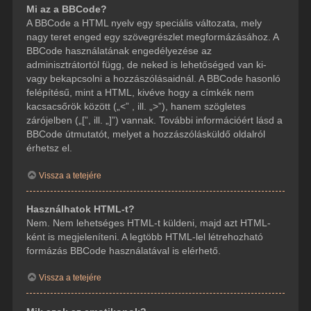
Mi az a BBCode?
A BBCode a HTML nyelv egy speciális változata, mely
nagy teret enged egy szövegrészlet megformázásához. A
BBCode használatának engedélyezése az
adminisztrátortól függ, de neked is lehetőséged van ki-
vagy bekapcsolni a hozzászólásaidnál. A BBCode hasonló
felépítésű, mint a HTML, kivéve hogy a címkék nem
kacsacsőrök között („<” , ill. „>”), hanem szögletes
zárójelben („[”, ill. „]”) vannak. További információért lásd a
BBCode útmutatót, melyet a hozzászólásküldő oldalról
érhetsz el.
Vissza a tetejére
Használhatok HTML-t?
Nem. Nem lehetséges HTML-t küldeni, majd azt HTML-
ként is megjeleníteni. A legtöbb HTML-lel létrehozható
formázás BBCode használatával is elérhető.
Vissza a tetejére