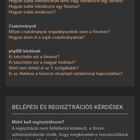
Hogyan tudok kedvencekbe tenni vagy feliratkozni egy témára?
Hogyan tudok feliratkozni egy fórumra?
Hogyan tudok leiratkozni?
Csatolmányok
Milyen csatolmányok engedélyezettek ezen a fórumon?
Hogyan érem el a saját csatolmányaimat?
phpBB kérdések
Ki készítette ezt a fórumot?
Ki készítette ezt a magyar fordítást?
Miért nem érhető el az X szolgáltatás?
Ki az illetékes a fórumon olvasható tartalommal kapcsolatban?
BELÉPÉSI ÉS REGISZTRÁCIÓS KÉRDÉSEK
Miért kell regisztrálnom?
A regisztráció nem feltétlenül kötelező, a fórum
adminisztrátorán múlik, hogy megköveteli-e hozzászólások