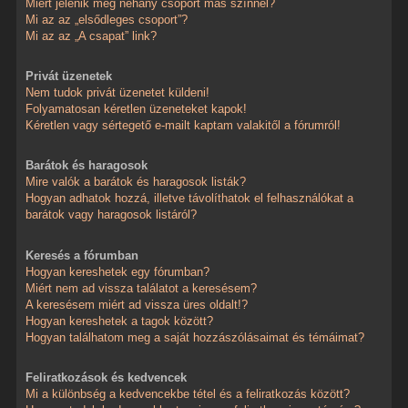
Miért jelenik meg néhány csoport más színnel?
Mi az az „elsődleges csoport”?
Mi az az „A csapat” link?
Privát üzenetek
Nem tudok privát üzenetet küldeni!
Folyamatosan kéretlen üzeneteket kapok!
Kéretlen vagy sértegető e-mailt kaptam valakitől a fórumról!
Barátok és haragosok
Mire valók a barátok és haragosok listák?
Hogyan adhatok hozzá, illetve távolíthatok el felhasználókat a
barátok vagy haragosok listáról?
Keresés a fórumban
Hogyan kereshetek egy fórumban?
Miért nem ad vissza találatot a keresésem?
A keresésem miért ad vissza üres oldalt!?
Hogyan kereshetek a tagok között?
Hogyan találhatom meg a saját hozzászólásaimat és témáimat?
Feliratkozások és kedvencek
Mi a különbség a kedvencekbe tétel és a feliratkozás között?