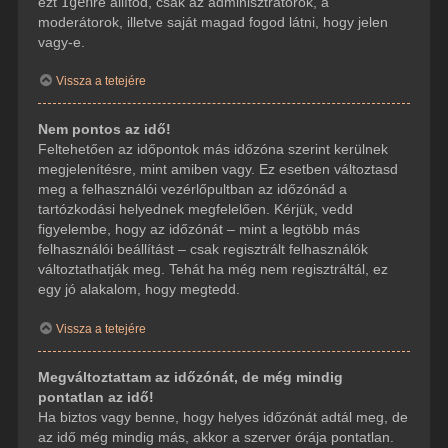
ezt
Igen
re állítod, csak az adminisztrátorok, a
moderátorok, illetve saját magad fogod látni, hogy jelen
vagy-e.
Vissza a tetejére
Nem pontos az idő!
Feltehetően az időpontok más időzóna szerint kerülnek
megjelenítésre, mint amiben vagy. Ez esetben változtasd
meg a felhasználói vezérlőpultban az időzónád a
tartózkodási helyednek megfelelően. Kérjük, vedd
figyelembe, hogy az időzónát – mint a legtöbb más
felhasználói beállítást – csak regisztrált felhasználók
változtathatják meg. Tehát ha még nem regisztráltál, ez
egy jó alakalom, hogy megtedd.
Vissza a tetejére
Megváltoztattam az időzónát, de még mindig
pontatlan az idő!
Ha biztos vagy benne, hogy helyes időzónát adtál meg, de
az idő még mindig más, akkor a szerver órája pontatlan.