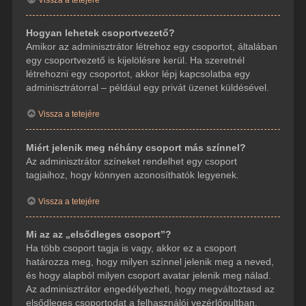
Hogyan lehetek csoportvezető?
Amikor az adminisztrátor létrehoz egy csoportot, általában
egy csoportvezető is kijelölésre kerül. Ha szeretnél
létrehozni egy csoportot, akkor lépj kapcsolatba egy
adminisztrátorral – például egy privát üzenet küldésével.
Vissza a tetejére
Miért jelenik meg néhány csoport más színnel?
Az adminisztrátor színeket rendelhet egy csoport
tagjaihoz, hogy könnyen azonosíthatók legyenek.
Vissza a tetejére
Mi az az „elsődleges csoport”?
Ha több csoport tagja is vagy, akkor ez a csoport
határozza meg, hogy milyen színnel jelenik meg a neved,
és hogy alapból milyen csoport avatar jelenik meg nálad.
Az adminisztrátor engedélyezheti, hogy megváltoztasd az
elsődleges csoportodat a felhasználói vezérlőpultban.