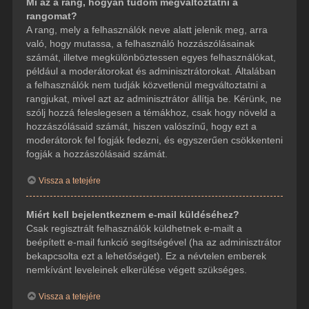
Mi az a rang, hogyan tudom megváltoztatni a
rangomat?
A rang, mely a felhasználók neve alatt jelenik meg, arra
való, hogy mutassa, a felhasználó hozzászólásainak
számát, illetve megkülönböztessen egyes felhasználókat,
például a moderátorokat és adminisztrátorokat. Általában
a felhasználók nem tudják közvetlenül megváltoztatni a
rangjukat, mivel azt az adminisztrátor állítja be. Kérünk, ne
szólj hozzá feleslegesen a témákhoz, csak hogy növeld a
hozzászólásaid számát, hiszen valószínű, hogy ezt a
moderátorok fel fogják fedezni, és egyszerűen csökkenteni
fogják a hozzászólásaid számát.
Vissza a tetejére
Miért kell bejelentkeznem e-mail küldéséhez?
Csak regisztrált felhasználók küldhetnek e-mailt a
beépített e-mail funkció segítségével (ha az adminisztrátor
bekapcsolta ezt a lehetőséget). Ez a névtelen emberek
nemkívánt leveleinek elkerülése végett szükséges.
Vissza a tetejére