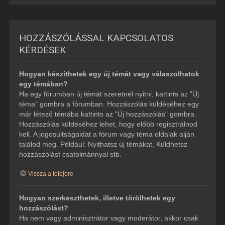
HOZZÁSZÓLÁSSAL KAPCSOLATOS
KÉRDÉSEK
Hogyan készíthetek egy új témát vagy válaszolhatok
egy témában?
Ha egy fórumban új témát szeretnél nyitni, kattints az "Új
téma" gombra a fórumban. Hozzászólás küldéséhez egy
már létező témába kattints az "Új hozzászólás" gombra.
Hozzászólás küldéséhez lehet, hogy előbb regisztrálnod
kell. A jogosultságaidat a fórum vagy téma oldalak alján
találod meg. Például: Nyithatsz új témákat, Küldhetsz
hozzászólást csatolmánnyal stb.
Vissza a tetejére
Hogyan szerkeszthetek, illetve törölhetek egy
hozzászólást?
Ha nem vagy adminisztrátor vagy moderátor, akkor csak