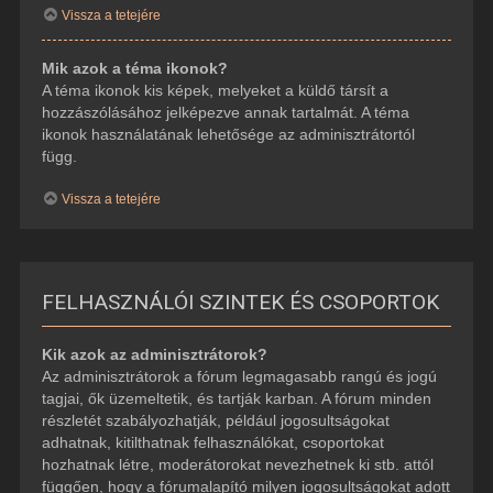
Vissza a tetejére
Mik azok a téma ikonok?
A téma ikonok kis képek, melyeket a küldő társít a
hozzászólásához jelképezve annak tartalmát. A téma
ikonok használatának lehetősége az adminisztrátortól
függ.
Vissza a tetejére
FELHASZNÁLÓI SZINTEK ÉS CSOPORTOK
Kik azok az adminisztrátorok?
Az adminisztrátorok a fórum legmagasabb rangú és jogú
tagjai, ők üzemeltetik, és tartják karban. A fórum minden
részletét szabályozhatják, például jogosultságokat
adhatnak, kitilthatnak felhasználókat, csoportokat
hozhatnak létre, moderátorokat nevezhetnek ki stb. attól
függően, hogy a fórumalapító milyen jogosultságokat adott