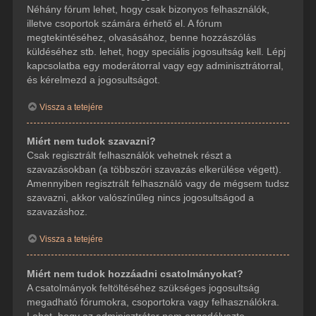
Néhány fórum lehet, hogy csak bizonyos felhasználók,
illetve csoportok számára érhető el. A fórum
megtekintéséhez, olvasásához, benne hozzászólás
küldéséhez stb. lehet, hogy speciális jogosultság kell. Lépj
kapcsolatba egy moderátorral vagy egy adminisztrátorral,
és kérelmezd a jogosultságot.
Vissza a tetejére
Miért nem tudok szavazni?
Csak regisztrált felhasználók vehetnek részt a
szavazásokban (a többszöri szavazás elkerülése végett).
Amennyiben regisztrált felhasználó vagy de mégsem tudsz
szavazni, akkor valószínűleg nincs jogosultságod a
szavazáshoz.
Vissza a tetejére
Miért nem tudok hozzáadni csatolmányokat?
A csatolmányok feltöltéséhez szükséges jogosultság
megadható fórumokra, csoportokra vagy felhasználókra.
Lehet, hogy az adminisztrátor nem engedélyezte