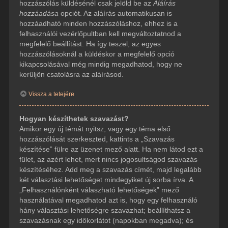
hozzászólás küldésénél csak jelöld be az
Aláírás
hozzáadása
opciót. Az aláírás automatikusan is
hozzáadható minden hozzászóláshoz, ehhez is a
felhasználói vezérlőpultban kell megváltoztatnod a
megfelelő beállítást. Ha így teszel, az egyes
hozzászólásoknál a küldéskor a megfelelő opció
kikapcsolásával még mindig megadhatod, hogy ne
kerüljön csatolásra az aláírásod.
Vissza a tetejére
Hogyan készíthetek szavazást?
Amikor egy új témát nyitsz, vagy egy téma első
hozzászólását szerkeszted, kattints a „Szavazás
készítése” fülre az üzenet mező alatt. Ha nem látod ezt a
fület, az azért lehet, mert nincs jogosultságod szavazás
készítéséhez. Add meg a szavazás címét, majd legalább
két választási lehetőséget mindegyiket új sorba írva. A
„Felhasználónként válaszható lehetőségek” mező
használatával megadhatod azt is, hogy egy felhasználó
hány választási lehetőségre szavazhat; beállíthatsz a
szavazásnak egy időkorlátot (napokban megadva); és