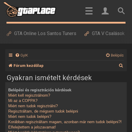
GTA Online Los Santos Tuners
GTA V Csalások
GyIK
Belépés
K
Fórum kezdőlap
e
Gyakran ismételt kérdések
r
Belépési és regisztrációs kérdések
e
Miért kell regisztrálnom?
s
Mi az a COPPA?
Miért nem tudok regisztrálni?
é
Regisztráltam, de mégsem tudok belépni
Miért nem tudok belépni?
s
Korábban regisztráltam magam, azonban már nem tudok belépni?!
Elfelejtettem a jelszavamat!