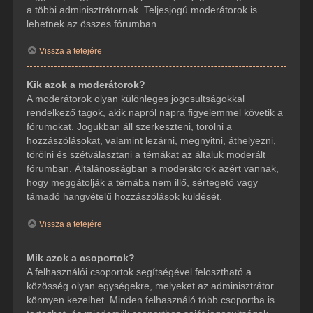
a többi adminisztrátornak. Teljesjogú moderátorok is
lehetnek az összes fórumban.
Vissza a tetejére
Kik azok a moderátorok?
A moderátorok olyan különleges jogosultságokkal
rendelkező tagok, akik napról napra figyelemmel követik a
fórumokat. Jogukban áll szerkeszteni, törölni a
hozzászólásokat, valamint lezárni, megnyitni, áthelyezni,
törölni és szétválasztani a témákat az általuk moderált
fórumban. Általánosságban a moderátorok azért vannak,
hogy meggátolják a témába nem illő, sértegető vagy
támadó hangvételű hozzászólások küldését.
Vissza a tetejére
Mik azok a csoportok?
A felhasználói csoportok segítségével felosztható a
közösség olyan egységekre, melyeket az adminisztrátor
könnyen kezelhet. Minden felhasználó több csoportba is