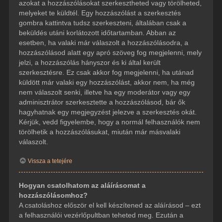
azokat a hozzászólásokat szerkesztheted vagy törölheted,
melyeket te küldtél. Egy hozzászólást a szerkesztés
gombra kattintva tudsz szerkeszteni, általában csak a
beküldés utáni korlátozott időtartamban. Abban az
esetben, ha valaki már válaszolt a hozzászólásodra, a
hozzászólásod alatt egy apró szöveg fog megjelenni, mely
jelzi, a hozzászólás hányszor és ki által került
szerkesztésre. Ez csak akkor fog megjelenni, ha utánad
küldött már valaki egy hozzászólást, akkor nem, ha még
nem válaszolt senki, illetve ha egy moderátor vagy egy
adminisztrátor szerkesztette a hozzászólásod, bár ők
hagyhatnak egy megjegyzést jelezve a szerkesztés okát.
Kérjük, vedd figyelembe, hogy a normál felhasználók nem
törölhetik a hozzászólásukat, miután már másvalaki
válaszolt.
Vissza a tetejére
Hogyan csatolhatom az aláírásomat a
hozzászólásomhoz?
A csatoláshoz először el kell készítened az aláírásod – ezt
a felhasználói vezérlőpultban teheted meg. Ezután a