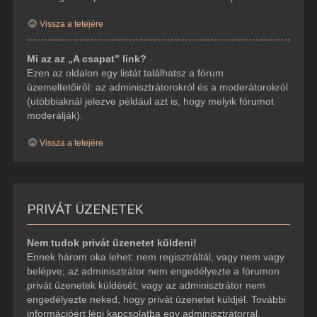
Vissza a tetejére
Mi az az „A csapat” link?
Ezen az oldalon egy listát találhatsz a fórum
üzemeltetőiről: az adminisztrátorokról és a moderátorokról
(utóbbiaknál jelezve például azt is, hogy melyik fórumot
moderálják).
Vissza a tetejére
PRIVÁT ÜZENETEK
Nem tudok privát üzenetet küldeni!
Ennek három oka lehet: nem regisztráltál, vagy nem vagy
belépve; az adminisztrátor nem engedélyezte a fórumon
privát üzenetek küldését; vagy az adminisztrátor nem
engedélyezte neked, hogy privát üzenetet küldjél. További
információért lépj kapcsolatba egy adminisztrátorral.