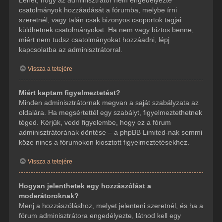
csatolmányok hozzáadását a fórumba, melybe írni
szeretnél, vagy talán csak bizonyos csoportok tagjai
küldhetnek csatolmányokat. Ha nem vagy biztos benne,
miért nem tudsz csatolmányokat hozzáadni, lépj
kapcsolatba az adminisztrátorral.
Vissza a tetejére
Miért kaptam figyelmeztetést?
Minden adminisztrátornak megvan a saját szabályzata az
oldalára. Ha megsértettél egy szabályt, figyelmeztethetnek
téged. Kérjük, vedd figyelembe, hogy ez a fórum
adminisztrátorának döntése – a phpBB Limited-nak semmi
köze nincs a fórumokon kiosztott figyelmeztetésekhez.
Vissza a tetejére
Hogyan jelenthetek egy hozzászólást a
moderátoroknak?
Menj a hozzászóláshoz, melyet jelenteni szeretnél, és ha a
fórum adminisztrátora engedélyezte, látnod kell egy