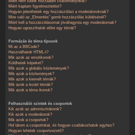
Miért nem tudok hozzáadni csatolmányokat?
Miért kaptam figyelmeztetést?
Hogyan jelenthetek egy hozzászólást a moderátoroknak?
Mire való az „Elmentés” gomb hozzászólás küldésénél?
Miért kell a hozzászólásomat jóváhagynia egy moderátornak?
Hogyan ugraszthatok előre egy témát?
Formázás és téma típusok
Mi az a BBCode?
Használhatok HTML-t?
Mik azok az emotikonok?
Küldhetek képeket?
Mik azok a globális közlemények?
Mik azok a közlemények?
Mik azok a kiemelt témák?
Mik azok a lezárt témák?
Mik azok a téma ikonok?
Felhasználói szintek és csoportok
Kik azok az adminisztrátorok?
Kik azok a moderátorok?
Mik azok a csoportok?
Hol látom a csoportokat, és hogyan csatlakozhatok egyhez?
Hogyan lehetek csoportvezető?