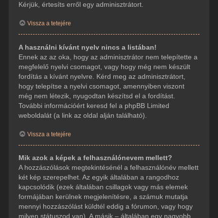
Kérjük, értesíts erről egy adminisztrátort.
Vissza a tetejére
A használni kívánt nyelv nincs a listában!
Ennek az az oka, hogy az adminisztrátor nem telepítette a
megfelelő nyelvi csomagot, vagy hogy még nem készült
fordítás a kívánt nyelvre. Kérd meg az adminisztrátort,
hogy telepítse a nyelvi csomagot, amennyiben viszont
még nem létezik, nyugodtan készítsd el a fordítást.
További információért keresd fel a phpBB Limited
weboldalát (a link az oldal alján található).
Vissza a tetejére
Mik azok a képek a felhasználónevem mellett?
A hozzászólások megtekintésénél a felhasználónév mellett
két kép szerepelhet. Az egyik általában a rangodhoz
kapcsolódik (ezek általában csillagok vagy más elemek
formájában kerülnek megjelenítésre, a számuk mutatja
mennyi hozzászólást küldtél eddig a fórumon, vagy hogy
milyen státuszod van). A másik – általában egy nagyobb