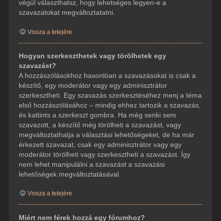
végül választhatsz, hogy lehetséges legyen-e a
szavazatokat megváltoztatatni.
Vissza a tetejére
Hogyan szerkeszthetek vagy törölhetek egy
szavazást?
A hozzászólásokhoz hasonlóan a szavazásokat is csak a
készítő, egy moderátor vagy egy adminisztrátor
szerkesztheti. Egy szavazás szerkesztéséhez menj a téma
első hozzászólásához – mindig ehhez tartozik a szavazás,
és kattints a
szerkeszt
gombra. Ha még senki sem
szavazott, a készítő még törölheti a szavazást, vagy
megváltoztathatja a választási lehetőségeket, de ha már
érkezett szavazat, csak egy adminisztrátor vagy egy
moderátor törölheti vagy szerkesztheti a szavazást. Így
nem lehet manipulálni a szavazást a szavazási
lehetőségek megváltoztatásával.
Vissza a tetejére
Miért nem férek hozzá egy fórumhoz?