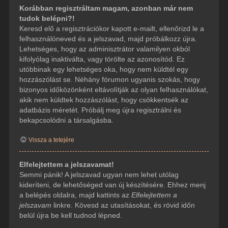
Korábban regisztráltam magam, azonban már nem
tudok belépni?!
Keresd elő a regisztrációkor kapott e-mailt, ellenőrizd le a
felhasználóneved és a jelszavad, majd próbálkozz újra.
Lehetséges, hogy az adminisztrátor valamilyen okból
kifolyólag inaktiválta, vagy törölte az azonosítód. Ez
utóbbinak egy lehetséges oka, hogy nem küldtél egy
hozzászólást se. Néhány fórumon ugyanis szokás, hogy
bizonyos időközönként eltávolítják az olyan felhasználókat,
akik nem küldtek hozzászólást, hogy csökkentsék az
adatbázis méretét. Próbálj meg újra regisztrálni és
bekapcsolódni a társalgásba.
Vissza a tetejére
Elfelejtettem a jelszavamat!
Semmi pánik! A jelszavad ugyan nem lehet utólag
kideríteni, de lehetőséged van új készítésére. Ehhez menj
a belépés oldalra, majd kattints az
Elfelejtettem a
jelszavam
linkre. Kövesd az utasításokat, és rövid időn
belül újra be kell tudnod lépned.