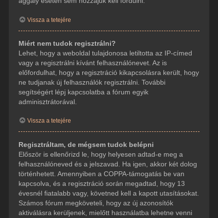
aggály esetén sem hozzájuk kell fordulni.
Vissza a tetejére
Miért nem tudok regisztrálni?
Lehet, hogy a weboldal tulajdonosa letiltotta az IP-címed
vagy a regisztrálni kívánt felhasználónevet. Az is
előfordulhat, hogy a regisztráció kikapcsolásra került, hogy
ne tudjanak új felhasználók regisztrálni. További
segítségért lépj kapcsolatba a fórum egyik
adminisztrátorával.
Vissza a tetejére
Regisztráltam, de mégsem tudok belépni
Először is ellenőrizd le, hogy helyesen adtad-e meg a
felhasználóneved és a jelszavad. Ha igen, akkor két dolog
történhetett. Amennyiben a COPPA-támogatás be van
kapcsolva, és a regisztráció során megadtad, hogy 13
évesnél fiatalabb vagy, követned kell a kapott utasításokat.
Számos fórum megköveteli, hogy az új azonosítók
aktiválásra kerüljenek, mielőtt használatba lehetne venni