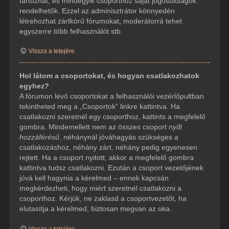
tartozhat, és mindegyik csoporthoz saját jogosultságok
rendelhetők. Ezzel az adminisztrátor könnyedén
létrehozhat zártkörű fórumokat, moderátorrá tehet
egyszerre több felhasználót stb.
Vissza a tetejére
Hol látom a csoportokat, és hogyan csatlakozhatok
egyhez?
A fórumon lévő csoportokat a felhasználói vezérlőpultban
tekintheted meg a „Csoportok” linkre kattintva. Ha
csatlakozni szeretnél egy csoporthoz, kattints a megfelelő
gombra. Mindemellett nem az összes csoport
nyílt
hozzáférésű
, néhánynál jóváhagyás szükséges a
csatlakozáshoz, néhány zárt, néhány pedig egyenesen
rejtett. Ha a csoport nyitott, akkor a megfelelő gombra
kattintva tudsz csatlakozni. Ezután a csoport vezetőjének
jóvá kell hagynia a kérelmed – ennek kapcsán
megkérdezheti, hogy miért szeretnél csatlakozni a
csoporthoz. Kérjük, ne zaklasd a csoportvezetőt, ha
elutasítja a kérelmed, biztosan megvan az oka.
Vissza a tetejére