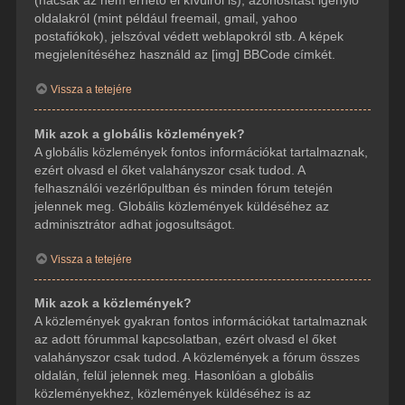
(hacsak az nem érhető el kívülről is), azonosítást igénylő
oldalakról (mint például freemail, gmail, yahoo
postafiókok), jelszóval védett weblapokról stb. A képek
megjelenítéséhez használd az [img] BBCode címkét.
Vissza a tetejére
Mik azok a globális közlemények?
A globális közlemények fontos információkat tartalmaznak,
ezért olvasd el őket valahányszor csak tudod. A
felhasználói vezérlőpultban és minden fórum tetején
jelennek meg. Globális közlemények küldéséhez az
adminisztrátor adhat jogosultságot.
Vissza a tetejére
Mik azok a közlemények?
A közlemények gyakran fontos információkat tartalmaznak
az adott fórummal kapcsolatban, ezért olvasd el őket
valahányszor csak tudod. A közlemények a fórum összes
oldalán, felül jelennek meg. Hasonlóan a globális
közleményekhez, közlemények küldéséhez is az