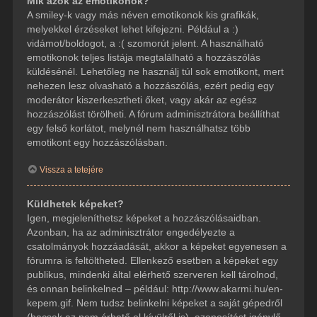
Mik azok az emotikonok?
A smiley-k vagy más néven emotikonok kis grafikák,
melyekkel érzéseket lehet kifejezni. Például a :)
vidámot/boldogot, a :( szomorút jelent. A használható
emotikonok teljes listája megtalálható a hozzászólás
küldésénél. Lehetőleg ne használj túl sok emotikont, mert
nehezen lesz olvasható a hozzászólás, ezért pedig egy
moderátor kiszerkesztheti őket, vagy akár az egész
hozzászólást törölheti. A fórum adminisztrátora beállíthat
egy felső korlátot, melynél nem használhatsz több
emotikont egy hozzászólásban.
Vissza a tetejére
Küldhetek képeket?
Igen, megjeleníthetsz képeket a hozzászólásaidban.
Azonban, ha az adminisztrátor engedélyezte a
csatolmányok hozzáadását, akkor a képeket egyenesen a
fórumra is feltöltheted. Ellenkező esetben a képeket egy
publikus, mindenki által elérhető szerveren kell tárolnod,
és onnan belinkelned – például: http://www.akarmi.hu/en-
kepem.gif. Nem tudsz belinkelni képeket a saját gépedről