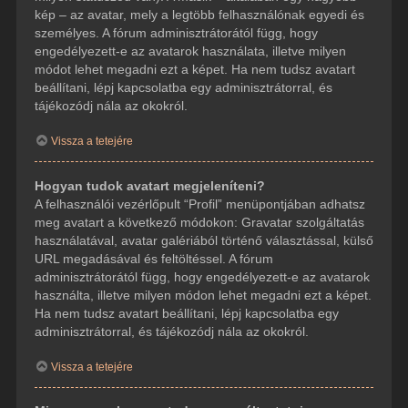
kép – az avatar, mely a legtöbb felhasználónak egyedi és
személyes. A fórum adminisztrátorától függ, hogy
engedélyezett-e az avatarok használata, illetve milyen
módot lehet megadni ezt a képet. Ha nem tudsz avatart
beállítani, lépj kapcsolatba egy adminisztrátorral, és
tájékozódj nála az okokról.
Vissza a tetejére
Hogyan tudok avatart megjeleníteni?
A felhasználói vezérlőpult “Profil” menüpontjában adhatsz
meg avatart a következő módokon: Gravatar szolgáltatás
használatával, avatar galériából történő választással, külső
URL megadásával és feltöltéssel. A fórum
adminisztrátorától függ, hogy engedélyezett-e az avatarok
használta, illetve milyen módon lehet megadni ezt a képet.
Ha nem tudsz avatart beállítani, lépj kapcsolatba egy
adminisztrátorral, és tájékozódj nála az okokról.
Vissza a tetejére