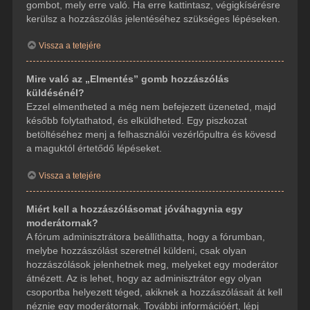
gombot, mely erre való. Ha erre kattintasz, végigkísérésre
kerülsz a hozzászólás jelentéséhez szükséges lépéseken.
Vissza a tetejére
Mire való az „Elmentés” gomb hozzászólás
küldésénél?
Ezzel elmentheted a még nem befejezett üzeneted, majd
később folytathatod, és elküldheted. Egy piszkozat
betöltéséhez menj a felhasználói vezérlőpultra és kövesd
a maguktól értetődő lépéseket.
Vissza a tetejére
Miért kell a hozzászólásomat jóváhagynia egy
moderátornak?
A fórum adminisztrátora beállíthatta, hogy a fórumban,
melybe hozzászólást szeretnél küldeni, csak olyan
hozzászólások jelenhetnek meg, melyeket egy moderátor
átnézett. Az is lehet, hogy az adminisztrátor egy olyan
csoportba helyezett téged, akiknek a hozzászólásait át kell
néznie egy moderátornak. További információért, lépj