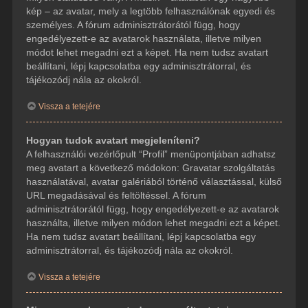
kép – az avatar, mely a legtöbb felhasználónak egyedi és
személyes. A fórum adminisztrátorától függ, hogy
engedélyezett-e az avatarok használata, illetve milyen
módot lehet megadni ezt a képet. Ha nem tudsz avatart
beállítani, lépj kapcsolatba egy adminisztrátorral, és
tájékozódj nála az okokról.
Vissza a tetejére
Hogyan tudok avatart megjeleníteni?
A felhasználói vezérlőpult “Profil” menüpontjában adhatsz
meg avatart a következő módokon: Gravatar szolgáltatás
használatával, avatar galériából történő választással, külső
URL megadásával és feltöltéssel. A fórum
adminisztrátorától függ, hogy engedélyezett-e az avatarok
használta, illetve milyen módon lehet megadni ezt a képet.
Ha nem tudsz avatart beállítani, lépj kapcsolatba egy
adminisztrátorral, és tájékozódj nála az okokról.
Vissza a tetejére