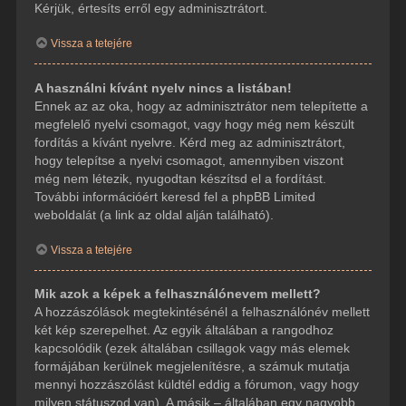
Kérjük, értesíts erről egy adminisztrátort.
Vissza a tetejére
A használni kívánt nyelv nincs a listában!
Ennek az az oka, hogy az adminisztrátor nem telepítette a
megfelelő nyelvi csomagot, vagy hogy még nem készült
fordítás a kívánt nyelvre. Kérd meg az adminisztrátort,
hogy telepítse a nyelvi csomagot, amennyiben viszont
még nem létezik, nyugodtan készítsd el a fordítást.
További információért keresd fel a phpBB Limited
weboldalát (a link az oldal alján található).
Vissza a tetejére
Mik azok a képek a felhasználónevem mellett?
A hozzászólások megtekintésénél a felhasználónév mellett
két kép szerepelhet. Az egyik általában a rangodhoz
kapcsolódik (ezek általában csillagok vagy más elemek
formájában kerülnek megjelenítésre, a számuk mutatja
mennyi hozzászólást küldtél eddig a fórumon, vagy hogy
milyen státuszod van). A másik – általában egy nagyobb