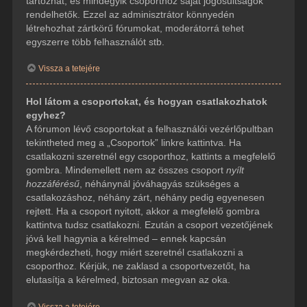
tartozhat, és mindegyik csoporthoz saját jogosultságok
rendelhetők. Ezzel az adminisztrátor könnyedén
létrehozhat zártkörű fórumokat, moderátorrá tehet
egyszerre több felhasználót stb.
Vissza a tetejére
Hol látom a csoportokat, és hogyan csatlakozhatok
egyhez?
A fórumon lévő csoportokat a felhasználói vezérlőpultban
tekintheted meg a „Csoportok” linkre kattintva. Ha
csatlakozni szeretnél egy csoporthoz, kattints a megfelelő
gombra. Mindemellett nem az összes csoport
nyílt
hozzáférésű
, néhánynál jóváhagyás szükséges a
csatlakozáshoz, néhány zárt, néhány pedig egyenesen
rejtett. Ha a csoport nyitott, akkor a megfelelő gombra
kattintva tudsz csatlakozni. Ezután a csoport vezetőjének
jóvá kell hagynia a kérelmed – ennek kapcsán
megkérdezheti, hogy miért szeretnél csatlakozni a
csoporthoz. Kérjük, ne zaklasd a csoportvezetőt, ha
elutasítja a kérelmed, biztosan megvan az oka.
Vissza a tetejére