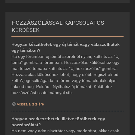
HOZZÁSZÓLÁSSAL KAPCSOLATOS
KÉRDÉSEK
Hogyan készíthetek egy új témát vagy válaszolhatok
egy témában?
Ha egy fórumban új témát szeretnél nyitni, kattints az "Új
téma" gombra a fórumban. Hozzászólás küldéséhez egy
már létező témába kattints az "Új hozzászólás" gombra.
Hozzászólás küldéséhez lehet, hogy előbb regisztrálnod
kell. A jogosultságaidat a fórum vagy téma oldalak alján
találod meg. Például: Nyithatsz új témákat, Küldhetsz
hozzászólást csatolmánnyal stb.
Vissza a tetejére
Hogyan szerkeszthetek, illetve törölhetek egy
hozzászólást?
Ha nem vagy adminisztrátor vagy moderátor, akkor csak