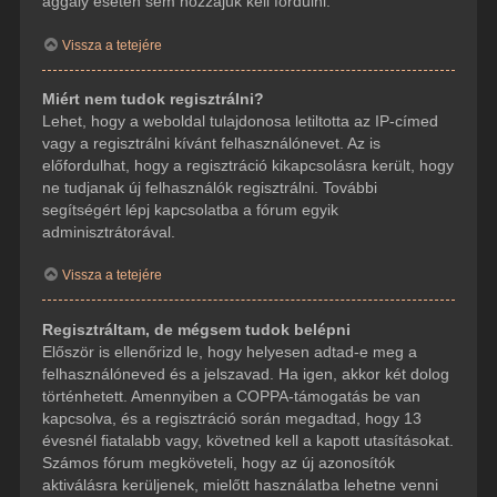
aggály esetén sem hozzájuk kell fordulni.
Vissza a tetejére
Miért nem tudok regisztrálni?
Lehet, hogy a weboldal tulajdonosa letiltotta az IP-címed
vagy a regisztrálni kívánt felhasználónevet. Az is
előfordulhat, hogy a regisztráció kikapcsolásra került, hogy
ne tudjanak új felhasználók regisztrálni. További
segítségért lépj kapcsolatba a fórum egyik
adminisztrátorával.
Vissza a tetejére
Regisztráltam, de mégsem tudok belépni
Először is ellenőrizd le, hogy helyesen adtad-e meg a
felhasználóneved és a jelszavad. Ha igen, akkor két dolog
történhetett. Amennyiben a COPPA-támogatás be van
kapcsolva, és a regisztráció során megadtad, hogy 13
évesnél fiatalabb vagy, követned kell a kapott utasításokat.
Számos fórum megköveteli, hogy az új azonosítók
aktiválásra kerüljenek, mielőtt használatba lehetne venni