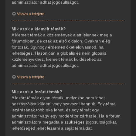
adminisztrátor adhat jogosultságot.
Vissza a tetejére
Mik azok a kiemelt témák?
A kiemelt témák a közlemények alatt jelennek meg a
fórumokban, de csak az első oldalon. Gyakran elég
fontosak, úgyhogy érdemes őket elolvasnod, ha
lehetséges. Hasonlóan a globális és nem globális
közleményekhez, kiemelt témák küldéséhez az
adminisztrátor adhat jogosultságot.
Vissza a tetejére
Mik azok a lezárt témák?
A lezárt témák olyan témák, melyekbe nem lehet
hozzászólást küldeni vagy szavazni bennük. Egy téma
lezárásának több oka lehet, és egy témát egy
adminisztrátor vagy egy moderátor zárhat le. Ha a fórum
adminisztrátora megadta a szükséges jogosultságokat,
lehetőséged lehet lezárni a saját témáidat.