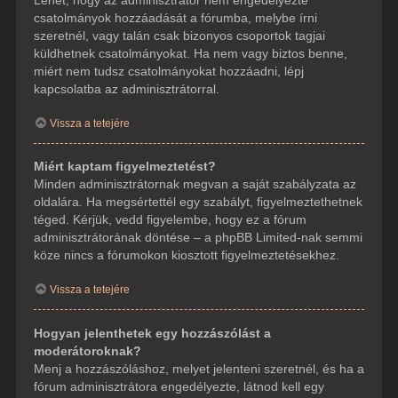
csatolmányok hozzáadását a fórumba, melybe írni
szeretnél, vagy talán csak bizonyos csoportok tagjai
küldhetnek csatolmányokat. Ha nem vagy biztos benne,
miért nem tudsz csatolmányokat hozzáadni, lépj
kapcsolatba az adminisztrátorral.
Vissza a tetejére
Miért kaptam figyelmeztetést?
Minden adminisztrátornak megvan a saját szabályzata az
oldalára. Ha megsértettél egy szabályt, figyelmeztethetnek
téged. Kérjük, vedd figyelembe, hogy ez a fórum
adminisztrátorának döntése – a phpBB Limited-nak semmi
köze nincs a fórumokon kiosztott figyelmeztetésekhez.
Vissza a tetejére
Hogyan jelenthetek egy hozzászólást a
moderátoroknak?
Menj a hozzászóláshoz, melyet jelenteni szeretnél, és ha a
fórum adminisztrátora engedélyezte, látnod kell egy