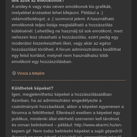
Mik azok az emotikonok?
A smiley-k vagy más néven emotikonok kis grafikák,
melyekkel érzéseket lehet kifejezni. Például a :)
vidámot/boldogot, a :( szomorút jelent. A használható
emotikonok teljes listája megtalálható a hozzászólás
küldésénél. Lehetőleg ne használj túl sok emotikont, mert
nehezen lesz olvasható a hozzászólás, ezért pedig egy
moderátor kiszerkesztheti őket, vagy akár az egész
hozzászólást törölheti. A fórum adminisztrátora beállíthat
egy felső korlátot, melynél nem használhatsz több
emotikont egy hozzászólásban.
Vissza a tetejére
Küldhetek képeket?
Igen, megjeleníthetsz képeket a hozzászólásaidban.
Azonban, ha az adminisztrátor engedélyezte a
csatolmányok hozzáadását, akkor a képeket egyenesen a
fórumra is feltöltheted. Ellenkező esetben a képeket egy
publikus, mindenki által elérhető szerveren kell tárolnod,
és onnan belinkelned – például: http://www.akarmi.hu/en-
kepem.gif. Nem tudsz belinkelni képeket a saját gépedről