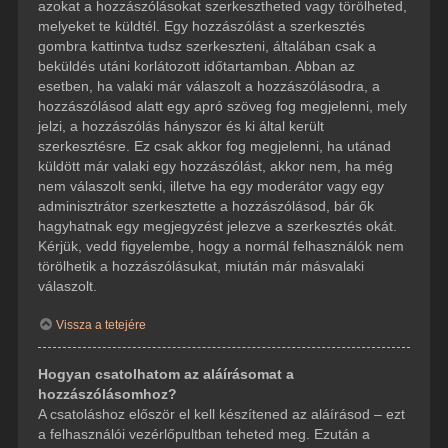
azokat a hozzászólásokat szerkesztheted vagy törölheted,
melyeket te küldtél. Egy hozzászólást a szerkesztés
gombra kattintva tudsz szerkeszteni, általában csak a
beküldés utáni korlátozott időtartamban. Abban az
esetben, ha valaki már válaszolt a hozzászólásodra, a
hozzászólásod alatt egy apró szöveg fog megjelenni, mely
jelzi, a hozzászólás hányszor és ki által került
szerkesztésre. Ez csak akkor fog megjelenni, ha utánad
küldött már valaki egy hozzászólást, akkor nem, ha még
nem válaszolt senki, illetve ha egy moderátor vagy egy
adminisztrátor szerkesztette a hozzászólásod, bár ők
hagyhatnak egy megjegyzést jelezve a szerkesztés okát.
Kérjük, vedd figyelembe, hogy a normál felhasználók nem
törölhetik a hozzászólásukat, miután már másvalaki
válaszolt.
Vissza a tetejére
Hogyan csatolhatom az aláírásomat a
hozzászólásomhoz?
A csatoláshoz először el kell készítened az aláírásod – ezt
a felhasználói vezérlőpultban teheted meg. Ezután a