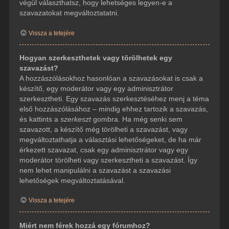
végül választhatsz, hogy lehetséges legyen-e a
szavazatokat megváltoztatatni.
Vissza a tetejére
Hogyan szerkeszthetek vagy törölhetek egy
szavazást?
A hozzászólásokhoz hasonlóan a szavazásokat is csak a
készítő, egy moderátor vagy egy adminisztrátor
szerkesztheti. Egy szavazás szerkesztéséhez menj a téma
első hozzászólásához – mindig ehhez tartozik a szavazás,
és kattints a
szerkeszt
gombra. Ha még senki sem
szavazott, a készítő még törölheti a szavazást, vagy
megváltoztathatja a választási lehetőségeket, de ha már
érkezett szavazat, csak egy adminisztrátor vagy egy
moderátor törölheti vagy szerkesztheti a szavazást. Így
nem lehet manipulálni a szavazást a szavazási
lehetőségek megváltoztatásával.
Vissza a tetejére
Miért nem férek hozzá egy fórumhoz?