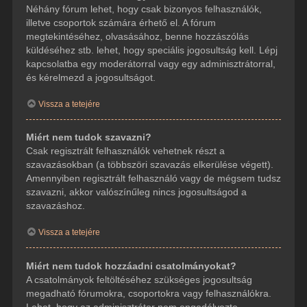
Néhány fórum lehet, hogy csak bizonyos felhasználók,
illetve csoportok számára érhető el. A fórum
megtekintéséhez, olvasásához, benne hozzászólás
küldéséhez stb. lehet, hogy speciális jogosultság kell. Lépj
kapcsolatba egy moderátorral vagy egy adminisztrátorral,
és kérelmezd a jogosultságot.
Vissza a tetejére
Miért nem tudok szavazni?
Csak regisztrált felhasználók vehetnek részt a
szavazásokban (a többszöri szavazás elkerülése végett).
Amennyiben regisztrált felhasználó vagy de mégsem tudsz
szavazni, akkor valószínűleg nincs jogosultságod a
szavazáshoz.
Vissza a tetejére
Miért nem tudok hozzáadni csatolmányokat?
A csatolmányok feltöltéséhez szükséges jogosultság
megadható fórumokra, csoportokra vagy felhasználókra.
Lehet, hogy az adminisztrátor nem engedélyezte