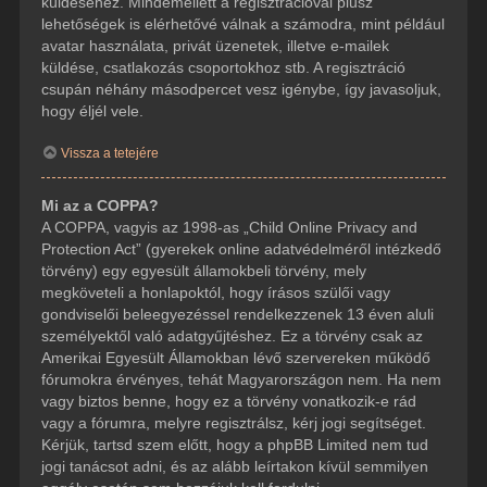
küldéséhez. Mindemellett a regisztrációval plusz
lehetőségek is elérhetővé válnak a számodra, mint például
avatar használata, privát üzenetek, illetve e-mailek
küldése, csatlakozás csoportokhoz stb. A regisztráció
csupán néhány másodpercet vesz igénybe, így javasoljuk,
hogy éljél vele.
Vissza a tetejére
Mi az a COPPA?
A COPPA, vagyis az 1998-as „Child Online Privacy and
Protection Act” (gyerekek online adatvédelméről intézkedő
törvény) egy egyesült államokbeli törvény, mely
megköveteli a honlapoktól, hogy írásos szülői vagy
gondviselői beleegyezéssel rendelkezzenek 13 éven aluli
személyektől való adatgyűjtéshez. Ez a törvény csak az
Amerikai Egyesült Államokban lévő szervereken működő
fórumokra érvényes, tehát Magyarországon nem. Ha nem
vagy biztos benne, hogy ez a törvény vonatkozik-e rád
vagy a fórumra, melyre regisztrálsz, kérj jogi segítséget.
Kérjük, tartsd szem előtt, hogy a phpBB Limited nem tud
jogi tanácsot adni, és az alább leírtakon kívül semmilyen