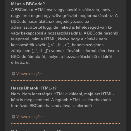
Mi az a BBCode?
A BBCode a HTML nyelv egy speciális változata, mely
nagy teret enged egy szövegrészlet megformázásához. A
BBCode használatának engedélyezése az
adminisztrátortól függ, de neked is lehetőséged van ki-
vagy bekapcsolni a hozzászólásaidnál. A BBCode hasonló
felépítésű, mint a HTML, kivéve hogy a címkék nem
kacsacsőrök között („<” , ill. „>”), hanem szögletes
zárójelben („[”, ill. „]”) vannak. További információért lásd a
BBCode útmutatót, melyet a hozzászólásküldő oldalról
érhetsz el.
Vissza a tetejére
Használhatok HTML-t?
Nem. Nem lehetséges HTML-t küldeni, majd azt HTML-
ként is megjeleníteni. A legtöbb HTML-lel létrehozható
formázás BBCode használatával is elérhető.
Vissza a tetejére