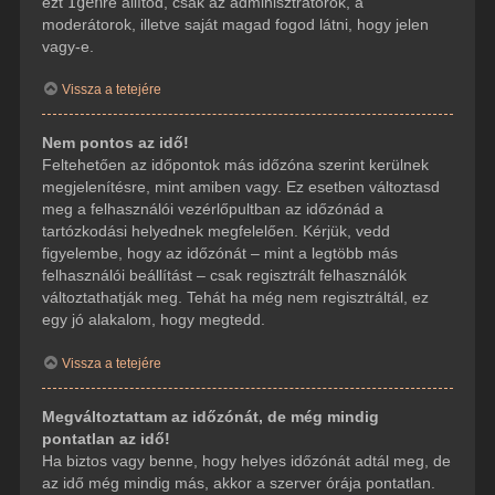
ezt
Igen
re állítod, csak az adminisztrátorok, a
moderátorok, illetve saját magad fogod látni, hogy jelen
vagy-e.
Vissza a tetejére
Nem pontos az idő!
Feltehetően az időpontok más időzóna szerint kerülnek
megjelenítésre, mint amiben vagy. Ez esetben változtasd
meg a felhasználói vezérlőpultban az időzónád a
tartózkodási helyednek megfelelően. Kérjük, vedd
figyelembe, hogy az időzónát – mint a legtöbb más
felhasználói beállítást – csak regisztrált felhasználók
változtathatják meg. Tehát ha még nem regisztráltál, ez
egy jó alakalom, hogy megtedd.
Vissza a tetejére
Megváltoztattam az időzónát, de még mindig
pontatlan az idő!
Ha biztos vagy benne, hogy helyes időzónát adtál meg, de
az idő még mindig más, akkor a szerver órája pontatlan.