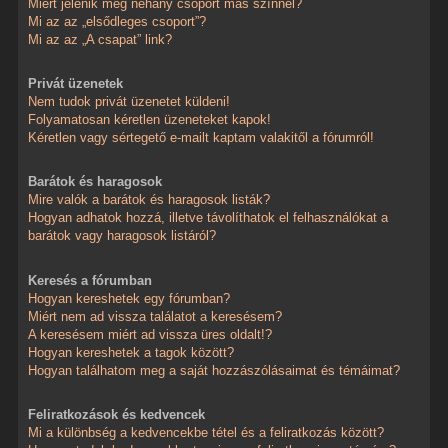
Miért jelenik meg néhány csoport más színnel?
Mi az az „elsődleges csoport”?
Mi az az „A csapat” link?
Privát üzenetek
Nem tudok privát üzenetet küldeni!
Folyamatosan kéretlen üzeneteket kapok!
Kéretlen vagy sértegető e-mailt kaptam valakitől a fórumról!
Barátok és haragosok
Mire valók a barátok és haragosok listák?
Hogyan adhatok hozzá, illetve távolíthatok el felhasználókat a
barátok vagy haragosok listáról?
Keresés a fórumban
Hogyan kereshetek egy fórumban?
Miért nem ad vissza találatot a keresésem?
A keresésem miért ad vissza üres oldalt!?
Hogyan kereshetek a tagok között?
Hogyan találhatom meg a saját hozzászólásaimat és témáimat?
Feliratkozások és kedvencek
Mi a különbség a kedvencekbe tétel és a feliratkozás között?