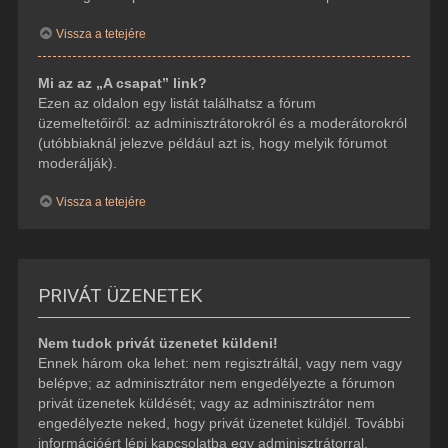
Vissza a tetejére
Mi az az „A csapat” link?
Ezen az oldalon egy listát találhatsz a fórum
üzemeltetőiről: az adminisztrátorokról és a moderátorokról
(utóbbiaknál jelezve például azt is, hogy melyik fórumot
moderálják).
Vissza a tetejére
PRIVÁT ÜZENETEK
Nem tudok privát üzenetet küldeni!
Ennek három oka lehet: nem regisztráltál, vagy nem vagy
belépve; az adminisztrátor nem engedélyezte a fórumon
privát üzenetek küldését; vagy az adminisztrátor nem
engedélyezte neked, hogy privát üzenetet küldjél. További
információért lépj kapcsolatba egy adminisztrátorral.