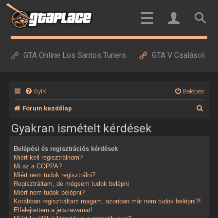
GTA Online Los Santos Tuners
GTA V Csalások
GyIK
Belépés
K
Fórum kezdőlap
e
Gyakran ismételt kérdések
r
Belépési és regisztrációs kérdések
e
Miért kell regisztrálnom?
s
Mi az a COPPA?
Miért nem tudok regisztrálni?
é
Regisztráltam, de mégsem tudok belépni
Miért nem tudok belépni?
s
Korábban regisztráltam magam, azonban már nem tudok belépni?!
Elfelejtettem a jelszavamat!