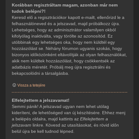
Korábban regisztráltam magam, azonban már nem
tudok belépni?!
Keresd elő a regisztrációkor kapott e-mailt, ellenőrizd le a
felhasználóneved és a jelszavad, majd próbálkozz újra.
Lehetséges, hogy az adminisztrátor valamilyen okból
kifolyólag inaktiválta, vagy törölte az azonosítód. Ez
utóbbinak egy lehetséges oka, hogy nem küldtél egy
hozzászólást se. Néhány fórumon ugyanis szokás, hogy
bizonyos időközönként eltávolítják az olyan felhasználókat,
akik nem küldtek hozzászólást, hogy csökkentsék az
adatbázis méretét. Próbálj meg újra regisztrálni és
bekapcsolódni a társalgásba.
Vissza a tetejére
Elfelejtettem a jelszavamat!
Semmi pánik! A jelszavad ugyan nem lehet utólag
kideríteni, de lehetőséged van új készítésére. Ehhez menj
a belépés oldalra, majd kattints az
Elfelejtettem a
jelszavam
linkre. Kövesd az utasításokat, és rövid időn
belül újra be kell tudnod lépned.