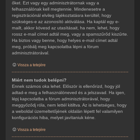
őket. Ezt vagy egy adminisztrátornak vagy a
felhasználónak kell megtennie. Mindenesetre a
regisztrációnál elvileg tájékoztatásra kerültél, hogy
szükséges-e az azonosító aktiválása. Ha kaptál egy e-
mailt, akkor kövesd az utasításait, ha nem, lehet, hogy
rossz e-mail címet adtál meg, vagy a spamszűrőd kiszűrte.
Ha biztos vagy benne, hogy helyes e-mail címet adtál
meg, próbálj meg kapcsolatba lépni a fórum
adminisztrátorával.
Vissza a tetejére
Miért nem tudok belépni?
Ennek számos oka lehet. Először is ellenőrizd, hogy jól
adtad-e meg a felhasználóneved és a jelszavad. Ha igen,
lépj kapcsolatba a fórum adminisztrátorával, hogy
meggyőződj róla, nem lettél kitiltva. Az is lehetséges, hogy
a weboldal üzemeltetőjének oldalán lépett fel valamilyen
konfigurációs hiba, melyet javítaniuk kéne.
Vissza a tetejére