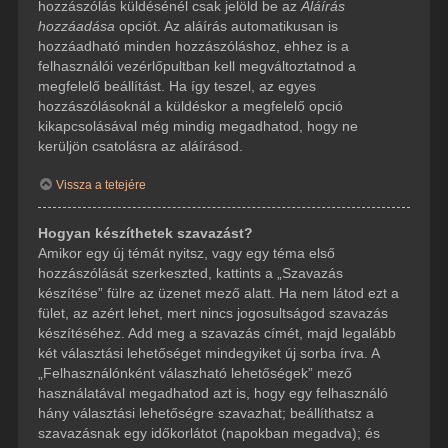
hozzászólás küldésénél csak jelöld be az
Aláírás
hozzáadása
opciót. Az aláírás automatikusan is
hozzáadható minden hozzászóláshoz, ehhez is a
felhasználói vezérlőpultban kell megváltoztatnod a
megfelelő beállítást. Ha így teszel, az egyes
hozzászólásoknál a küldéskor a megfelelő opció
kikapcsolásával még mindig megadhatod, hogy ne
kerüljön csatolásra az aláírásod.
Vissza a tetejére
Hogyan készíthetek szavazást?
Amikor egy új témát nyitsz, vagy egy téma első
hozzászólását szerkeszted, kattints a „Szavazás
készítése” fülre az üzenet mező alatt. Ha nem látod ezt a
fület, az azért lehet, mert nincs jogosultságod szavazás
készítéséhez. Add meg a szavazás címét, majd legalább
két választási lehetőséget mindegyiket új sorba írva. A
„Felhasználónként válaszható lehetőségek” mező
használatával megadhatod azt is, hogy egy felhasználó
hány választási lehetőségre szavazhat; beállíthatsz a
szavazásnak egy időkorlátot (napokban megadva); és