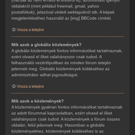
(hacsak az nem érhető el kívülről is), azonosítást igénylő
oldalakról (mint például freemail, gmail, yahoo
postafiókok), jelszóval védett weblapokról stb. A képek
megjelenítéséhez használd az [img] BBCode címkét.
Vissza a tetejére
Mik azok a globális közlemények?
A globális közlemények fontos információkat tartalmaznak,
ezért olvasd el őket valahányszor csak tudod. A
felhasználói vezérlőpultban és minden fórum tetején
jelennek meg. Globális közlemények küldéséhez az
adminisztrátor adhat jogosultságot.
Vissza a tetejére
Mik azok a közlemények?
A közlemények gyakran fontos információkat tartalmaznak
az adott fórummal kapcsolatban, ezért olvasd el őket
valahányszor csak tudod. A közlemények a fórum összes
oldalán, felül jelennek meg. Hasonlóan a globális
közleményekhez, közlemények küldéséhez is az