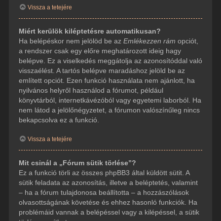
Vissza a tetejére
Miért kerülök kiléptetésre automatikusan?
Ha belépéskor nem jelölöd be az
Emlékezzen rám
opciót,
a rendszer csak egy előre meghatározott ideig hagy
belépve. Ez a viselkedés meggátolja az azonosítóddal való
visszaélést. A tartós belépve maradáshoz jelöld be az
említett opciót. Ezen funkció használata nem ajánlott, ha
nyilvános helyről használod a fórumot, például
könyvtárból, internetkávézóból vagy egyetemi laborból. Ha
nem látod a jelölőnégyzetet, a fórumon valószínűleg nincs
bekapcsolva ez a funkció.
Vissza a tetejére
Mit csinál a „Fórum sütik törlése”?
Ez a funkció törli az összes phpBB3 által küldött sütit. A
sütik feladata az azonosítás, illetve a beléptetés, valamint
– ha a fórum tulajdonosa beállította – a hozzászólások
olvasottságának követése és ehhez hasonló funkciók. Ha
problémáid vannak a belépéssel vagy a kilépéssel, a sütik