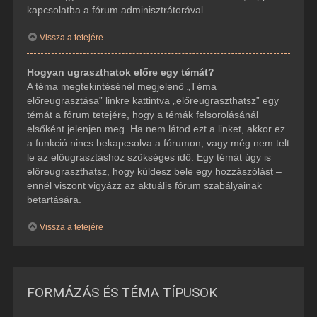
kapcsolatba a fórum adminisztrátorával.
Vissza a tetejére
Hogyan ugraszthatok előre egy témát?
A téma megtekintésénél megjelenő „Téma
előreugrasztása” linkre kattintva „előreugraszthatsz” egy
témát a fórum tetejére, hogy a témák felsorolásánál
elsőként jelenjen meg. Ha nem látod ezt a linket, akkor ez
a funkció nincs bekapcsolva a fórumon, vagy még nem telt
le az előugrasztáshoz szükséges idő. Egy témát úgy is
előreugraszthatsz, hogy küldesz bele egy hozzászólást –
ennél viszont vigyázz az aktuális fórum szabályainak
betartására.
Vissza a tetejére
FORMÁZÁS ÉS TÉMA TÍPUSOK