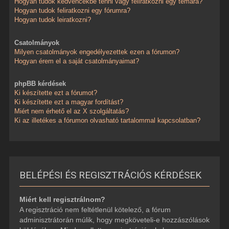
Hogyan tudok kedvencekbe tenni vagy feliratkozni egy témára?
Hogyan tudok feliratkozni egy fórumra?
Hogyan tudok leiratkozni?
Csatolmányok
Milyen csatolmányok engedélyezettek ezen a fórumon?
Hogyan érem el a saját csatolmányaimat?
phpBB kérdések
Ki készítette ezt a fórumot?
Ki készítette ezt a magyar fordítást?
Miért nem érhető el az X szolgáltatás?
Ki az illetékes a fórumon olvasható tartalommal kapcsolatban?
BELÉPÉSI ÉS REGISZTRÁCIÓS KÉRDÉSEK
Miért kell regisztrálnom?
A regisztráció nem feltétlenül kötelező, a fórum
adminisztrátorán múlik, hogy megköveteli-e hozzászólások