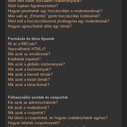
Miért nem tudok hozzáadni csatolmányokat?
Miért kaptam figyelmeztetést?
Hogyan jelenthetek egy hozzászólást a moderátoroknak?
Mire való az „Elmentés” gomb hozzászólás küldésénél?
Miért kell a hozzászólásomat jóváhagynia egy moderátornak?
Hogyan ugraszthatok előre egy témát?
Formázás és téma típusok
Mi az a BBCode?
Használhatok HTML-t?
Mik azok az emotikonok?
Küldhetek képeket?
Mik azok a globális közlemények?
Mik azok a közlemények?
Mik azok a kiemelt témák?
Mik azok a lezárt témák?
Mik azok a téma ikonok?
Felhasználói szintek és csoportok
Kik azok az adminisztrátorok?
Kik azok a moderátorok?
Mik azok a csoportok?
Hol látom a csoportokat, és hogyan csatlakozhatok egyhez?
Hogyan lehetek csoportvezető?