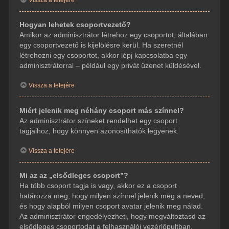
Hogyan lehetek csoportvezető?
Amikor az adminisztrátor létrehoz egy csoportot, általában
egy csoportvezető is kijelölésre kerül. Ha szeretnél
létrehozni egy csoportot, akkor lépj kapcsolatba egy
adminisztrátorral – például egy privát üzenet küldésével.
Vissza a tetejére
Miért jelenik meg néhány csoport más színnel?
Az adminisztrátor színeket rendelhet egy csoport
tagjaihoz, hogy könnyen azonosíthatók legyenek.
Vissza a tetejére
Mi az az „elsődleges csoport”?
Ha több csoport tagja is vagy, akkor ez a csoport
határozza meg, hogy milyen színnel jelenik meg a neved,
és hogy alapból milyen csoport avatar jelenik meg nálad.
Az adminisztrátor engedélyezheti, hogy megváltoztasd az
elsődleges csoportodat a felhasználói vezérlőpultban.