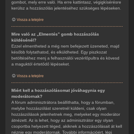
gombot, mely erre való. Ha erre kattintasz, végigkísérésre
kerülsz a hozzászólás jelentéséhez szükséges lépéseken.
Vissza a tetejére
Mire való az „Elmentés” gomb hozzászólás
küldésénél?
Ezzel elmentheted a még nem befejezett üzeneted, majd
később folytathatod, és elküldheted. Egy piszkozat
betöltéséhez menj a felhasználói vezérlőpultra és kövesd
a maguktól értetődő lépéseket.
Vissza a tetejére
Miért kell a hozzászólásomat jóváhagynia egy
moderátornak?
A fórum adminisztrátora beállíthatta, hogy a fórumban,
melybe hozzászólást szeretnél küldeni, csak olyan
hozzászólások jelenhetnek meg, melyeket egy moderátor
átnézett. Az is lehet, hogy az adminisztrátor egy olyan
csoportba helyezett téged, akiknek a hozzászólásait át kell
néznie egy moderátornak. További információért, lépj