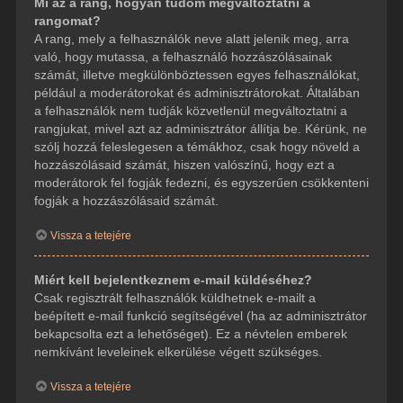
Mi az a rang, hogyan tudom megváltoztatni a
rangomat?
A rang, mely a felhasználók neve alatt jelenik meg, arra
való, hogy mutassa, a felhasználó hozzászólásainak
számát, illetve megkülönböztessen egyes felhasználókat,
például a moderátorokat és adminisztrátorokat. Általában
a felhasználók nem tudják közvetlenül megváltoztatni a
rangjukat, mivel azt az adminisztrátor állítja be. Kérünk, ne
szólj hozzá feleslegesen a témákhoz, csak hogy növeld a
hozzászólásaid számát, hiszen valószínű, hogy ezt a
moderátorok fel fogják fedezni, és egyszerűen csökkenteni
fogják a hozzászólásaid számát.
Vissza a tetejére
Miért kell bejelentkeznem e-mail küldéséhez?
Csak regisztrált felhasználók küldhetnek e-mailt a
beépített e-mail funkció segítségével (ha az adminisztrátor
bekapcsolta ezt a lehetőséget). Ez a névtelen emberek
nemkívánt leveleinek elkerülése végett szükséges.
Vissza a tetejére