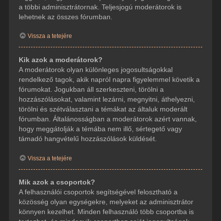
a többi adminisztrátornak. Teljesjogú moderátorok is
lehetnek az összes fórumban.
Vissza a tetejére
Kik azok a moderátorok?
A moderátorok olyan különleges jogosultságokkal
rendelkező tagok, akik napról napra figyelemmel követik a
fórumokat. Jogukban áll szerkeszteni, törölni a
hozzászólásokat, valamint lezárni, megnyitni, áthelyezni,
törölni és szétválasztani a témákat az általuk moderált
fórumban. Általánosságban a moderátorok azért vannak,
hogy meggátolják a témába nem illő, sértegető vagy
támadó hangvételű hozzászólások küldését.
Vissza a tetejére
Mik azok a csoportok?
A felhasználói csoportok segítségével felosztható a
közösség olyan egységekre, melyeket az adminisztrátor
könnyen kezelhet. Minden felhasználó több csoportba is