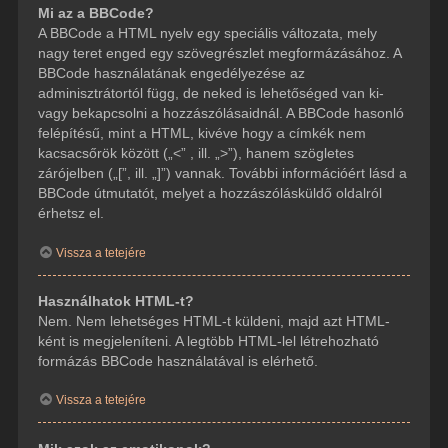
Mi az a BBCode?
A BBCode a HTML nyelv egy speciális változata, mely
nagy teret enged egy szövegrészlet megformázásához. A
BBCode használatának engedélyezése az
adminisztrátortól függ, de neked is lehetőséged van ki-
vagy bekapcsolni a hozzászólásaidnál. A BBCode hasonló
felépítésű, mint a HTML, kivéve hogy a címkék nem
kacsacsőrök között („<” , ill. „>”), hanem szögletes
zárójelben („[”, ill. „]”) vannak. További információért lásd a
BBCode útmutatót, melyet a hozzászólásküldő oldalról
érhetsz el.
Vissza a tetejére
Használhatok HTML-t?
Nem. Nem lehetséges HTML-t küldeni, majd azt HTML-
ként is megjeleníteni. A legtöbb HTML-lel létrehozható
formázás BBCode használatával is elérhető.
Vissza a tetejére