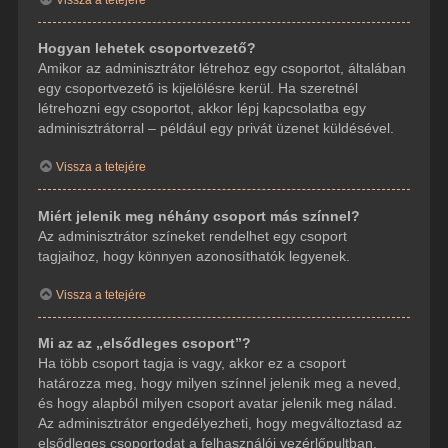
Hogyan lehetek csoportvezető?
Amikor az adminisztrátor létrehoz egy csoportot, általában
egy csoportvezető is kijelölésre kerül. Ha szeretnél
létrehozni egy csoportot, akkor lépj kapcsolatba egy
adminisztrátorral – például egy privát üzenet küldésével.
Vissza a tetejére
Miért jelenik meg néhány csoport más színnel?
Az adminisztrátor színeket rendelhet egy csoport
tagjaihoz, hogy könnyen azonosíthatók legyenek.
Vissza a tetejére
Mi az az „elsődleges csoport”?
Ha több csoport tagja is vagy, akkor ez a csoport
határozza meg, hogy milyen színnel jelenik meg a neved,
és hogy alapból milyen csoport avatar jelenik meg nálad.
Az adminisztrátor engedélyezheti, hogy megváltoztasd az
elsődleges csoportodat a felhasználói vezérlőpultban.