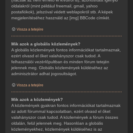
(hacsak az nem érhető el kívülről is), azonosítást igénylő
oldalakról (mint például freemail, gmail, yahoo
postafiókok), jelszóval védett weblapokról stb. A képek
megjelenítéséhez használd az [img] BBCode címkét.
Vissza a tetejére
Mik azok a globális közlemények?
A globális közlemények fontos információkat tartalmaznak,
ezért olvasd el őket valahányszor csak tudod. A
felhasználói vezérlőpultban és minden fórum tetején
jelennek meg. Globális közlemények küldéséhez az
adminisztrátor adhat jogosultságot.
Vissza a tetejére
Mik azok a közlemények?
A közlemények gyakran fontos információkat tartalmaznak
az adott fórummal kapcsolatban, ezért olvasd el őket
valahányszor csak tudod. A közlemények a fórum összes
oldalán, felül jelennek meg. Hasonlóan a globális
közleményekhez, közlemények küldéséhez is az