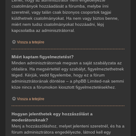
csatolmányok hozzáadását a fórumba, melybe írni
szeretnél, vagy talán csak bizonyos csoportok tagjai
küldhetnek csatolmányokat. Ha nem vagy biztos benne,
miért nem tudsz csatolmányokat hozzáadni, lépj
kapcsolatba az adminisztrátorral.
Vissza a tetejére
Miért kaptam figyelmeztetést?
Minden adminisztrátornak megvan a saját szabályzata az
oldalára. Ha megsértettél egy szabályt, figyelmeztethetnek
téged. Kérjük, vedd figyelembe, hogy ez a fórum
adminisztrátorának döntése – a phpBB Limited-nak semmi
köze nincs a fórumokon kiosztott figyelmeztetésekhez.
Vissza a tetejére
Hogyan jelenthetek egy hozzászólást a
moderátoroknak?
Menj a hozzászóláshoz, melyet jelenteni szeretnél, és ha a
fórum adminisztrátora engedélyezte, látnod kell egy