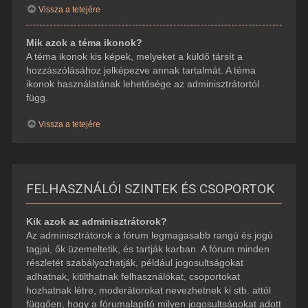
Vissza a tetejére
Mik azok a téma ikonok?
A téma ikonok kis képek, melyeket a küldő társít a
hozzászólásához jelképezve annak tartalmát. A téma
ikonok használatának lehetősége az adminisztrátortól
függ.
Vissza a tetejére
FELHASZNÁLÓI SZINTEK ÉS CSOPORTOK
Kik azok az adminisztrátorok?
Az adminisztrátorok a fórum legmagasabb rangú és jogú
tagjai, ők üzemeltetik, és tartják karban. A fórum minden
részletét szabályozhatják, például jogosultságokat
adhatnak, kitilthatnak felhasználókat, csoportokat
hozhatnak létre, moderátorokat nevezhetnek ki stb. attól
függően, hogy a fórumalapító milyen jogosultságokat adott