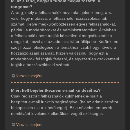
Mi az a rang, hogyan tudom megváltoztatni a
rangomat?
A rang, mely a felhasználók neve alatt jelenik meg, arra
való, hogy mutassa, a felhasználó hozzászólásainak
számát, illetve megkülönböztessen egyes felhasználókat,
például a moderátorokat és adminisztrátorokat. Általában
a felhasználók nem tudják közvetlenül megváltoztatni a
rangjukat, mivel azt az adminisztrátor állítja be. Kérünk, ne
szólj hozzá feleslegesen a témákhoz, csak hogy növeld a
hozzászólásaid számát, hiszen valószínű, hogy ezt a
moderátorok fel fogják fedezni, és egyszerűen csökkenteni
fogják a hozzászólásaid számát.
Vissza a tetejére
Miért kell bejelentkeznem e-mail küldéséhez?
Csak regisztrált felhasználók küldhetnek e-mailt a
beépített e-mail funkció segítségével (ha az adminisztrátor
bekapcsolta ezt a lehetőséget). Ez a névtelen emberek
nemkívánt leveleinek elkerülése végett szükséges.
Vissza a tetejére