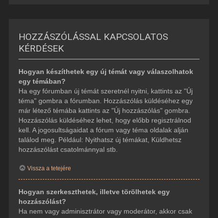
HOZZÁSZÓLÁSSAL KAPCSOLATOS
KÉRDÉSEK
Hogyan készíthetek egy új témát vagy válaszolhatok
egy témában?
Ha egy fórumban új témát szeretnél nyitni, kattints az "Új
téma" gombra a fórumban. Hozzászólás küldéséhez egy
már létező témába kattints az "Új hozzászólás" gombra.
Hozzászólás küldéséhez lehet, hogy előbb regisztrálnod
kell. A jogosultságaidat a fórum vagy téma oldalak alján
találod meg. Például: Nyithatsz új témákat, Küldhetsz
hozzászólást csatolmánnyal stb.
Vissza a tetejére
Hogyan szerkeszthetek, illetve törölhetek egy
hozzászólást?
Ha nem vagy adminisztrátor vagy moderátor, akkor csak