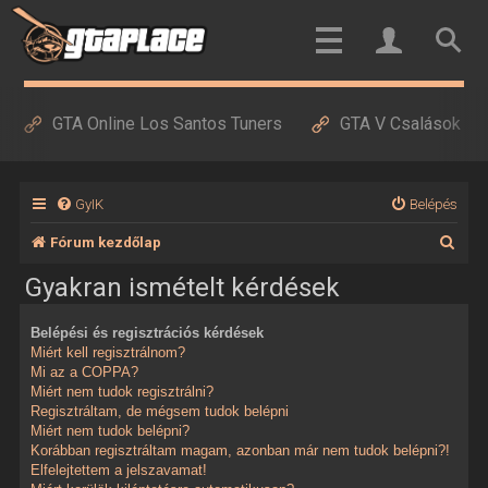
GTA Online Los Santos Tuners
GTA V Csalások
GyIK
Belépés
K
Fórum kezdőlap
e
Gyakran ismételt kérdések
r
Belépési és regisztrációs kérdések
e
Miért kell regisztrálnom?
s
Mi az a COPPA?
Miért nem tudok regisztrálni?
é
Regisztráltam, de mégsem tudok belépni
Miért nem tudok belépni?
s
Korábban regisztráltam magam, azonban már nem tudok belépni?!
Elfelejtettem a jelszavamat!