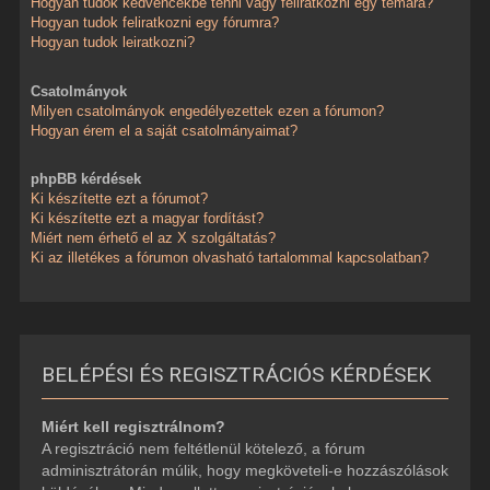
Hogyan tudok kedvencekbe tenni vagy feliratkozni egy témára?
Hogyan tudok feliratkozni egy fórumra?
Hogyan tudok leiratkozni?
Csatolmányok
Milyen csatolmányok engedélyezettek ezen a fórumon?
Hogyan érem el a saját csatolmányaimat?
phpBB kérdések
Ki készítette ezt a fórumot?
Ki készítette ezt a magyar fordítást?
Miért nem érhető el az X szolgáltatás?
Ki az illetékes a fórumon olvasható tartalommal kapcsolatban?
BELÉPÉSI ÉS REGISZTRÁCIÓS KÉRDÉSEK
Miért kell regisztrálnom?
A regisztráció nem feltétlenül kötelező, a fórum
adminisztrátorán múlik, hogy megköveteli-e hozzászólások