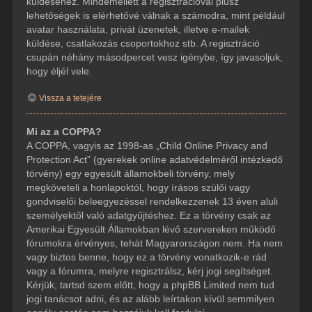
küldéséhez. Mindemellett a regisztrációval plusz
lehetőségek is elérhetővé válnak a számodra, mint például
avatar használata, privát üzenetek, illetve e-mailek
küldése, csatlakozás csoportokhoz stb. A regisztráció
csupán néhány másodpercet vesz igénybe, így javasoljuk,
hogy éljél vele.
Vissza a tetejére
Mi az a COPPA?
A COPPA, vagyis az 1998-as „Child Online Privacy and
Protection Act” (gyerekek online adatvédelméről intézkedő
törvény) egy egyesült államokbeli törvény, mely
megköveteli a honlapoktól, hogy írásos szülői vagy
gondviselői beleegyezéssel rendelkezzenek 13 éven aluli
személyektől való adatgyűjtéshez. Ez a törvény csak az
Amerikai Egyesült Államokban lévő szervereken működő
fórumokra érvényes, tehát Magyarországon nem. Ha nem
vagy biztos benne, hogy ez a törvény vonatkozik-e rád
vagy a fórumra, melyre regisztrálsz, kérj jogi segítséget.
Kérjük, tartsd szem előtt, hogy a phpBB Limited nem tud
jogi tanácsot adni, és az alább leírtakon kívül semmilyen