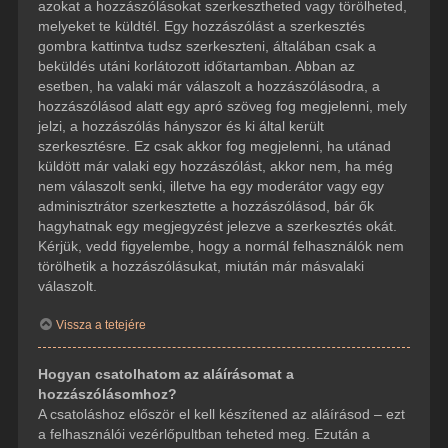
azokat a hozzászólásokat szerkesztheted vagy törölheted,
melyeket te küldtél. Egy hozzászólást a szerkesztés
gombra kattintva tudsz szerkeszteni, általában csak a
beküldés utáni korlátozott időtartamban. Abban az
esetben, ha valaki már válaszolt a hozzászólásodra, a
hozzászólásod alatt egy apró szöveg fog megjelenni, mely
jelzi, a hozzászólás hányszor és ki által került
szerkesztésre. Ez csak akkor fog megjelenni, ha utánad
küldött már valaki egy hozzászólást, akkor nem, ha még
nem válaszolt senki, illetve ha egy moderátor vagy egy
adminisztrátor szerkesztette a hozzászólásod, bár ők
hagyhatnak egy megjegyzést jelezve a szerkesztés okát.
Kérjük, vedd figyelembe, hogy a normál felhasználók nem
törölhetik a hozzászólásukat, miután már másvalaki
válaszolt.
Vissza a tetejére
Hogyan csatolhatom az aláírásomat a
hozzászólásomhoz?
A csatoláshoz először el kell készítened az aláírásod – ezt
a felhasználói vezérlőpultban teheted meg. Ezután a