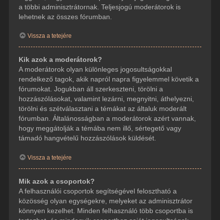
a többi adminisztrátornak. Teljesjogú moderátorok is
lehetnek az összes fórumban.
Vissza a tetejére
Kik azok a moderátorok?
A moderátorok olyan különleges jogosultságokkal
rendelkező tagok, akik napról napra figyelemmel követik a
fórumokat. Jogukban áll szerkeszteni, törölni a
hozzászólásokat, valamint lezárni, megnyitni, áthelyezni,
törölni és szétválasztani a témákat az általuk moderált
fórumban. Általánosságban a moderátorok azért vannak,
hogy meggátolják a témába nem illő, sértegető vagy
támadó hangvételű hozzászólások küldését.
Vissza a tetejére
Mik azok a csoportok?
A felhasználói csoportok segítségével felosztható a
közösség olyan egységekre, melyeket az adminisztrátor
könnyen kezelhet. Minden felhasználó több csoportba is