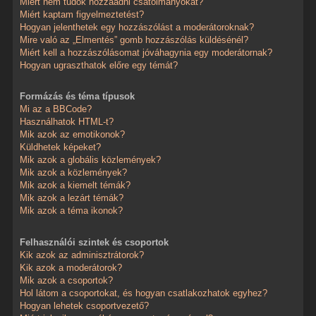
Miért nem tudok hozzáadni csatolmányokat?
Miért kaptam figyelmeztetést?
Hogyan jelenthetek egy hozzászólást a moderátoroknak?
Mire való az „Elmentés” gomb hozzászólás küldésénél?
Miért kell a hozzászólásomat jóváhagynia egy moderátornak?
Hogyan ugraszthatok előre egy témát?
Formázás és téma típusok
Mi az a BBCode?
Használhatok HTML-t?
Mik azok az emotikonok?
Küldhetek képeket?
Mik azok a globális közlemények?
Mik azok a közlemények?
Mik azok a kiemelt témák?
Mik azok a lezárt témák?
Mik azok a téma ikonok?
Felhasználói szintek és csoportok
Kik azok az adminisztrátorok?
Kik azok a moderátorok?
Mik azok a csoportok?
Hol látom a csoportokat, és hogyan csatlakozhatok egyhez?
Hogyan lehetek csoportvezető?