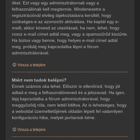
őket. Ezt vagy egy adminisztrátornak vagy a
felhasználónak kell megtennie. Mindenesetre a
regisztrációnál elvileg tájékoztatásra kerültél, hogy
szükséges-e az azonosító aktiválása. Ha kaptál egy e-
mailt, akkor kövesd az utasításait, ha nem, lehet, hogy
rossz e-mail címet adtál meg, vagy a spamszűrőd kiszűrte.
Ha biztos vagy benne, hogy helyes e-mail címet adtál
meg, próbálj meg kapcsolatba lépni a fórum
adminisztrátorával.
Vissza a tetejére
Miért nem tudok belépni?
Ennek számos oka lehet. Először is ellenőrizd, hogy jól
adtad-e meg a felhasználóneved és a jelszavad. Ha igen,
lépj kapcsolatba a fórum adminisztrátorával, hogy
meggyőződj róla, nem lettél kitiltva. Az is lehetséges, hogy
a weboldal üzemeltetőjének oldalán lépett fel valamilyen
konfigurációs hiba, melyet javítaniuk kéne.
Vissza a tetejére