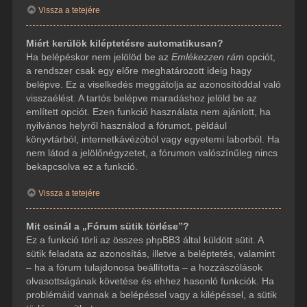
Vissza a tetejére
Miért kerülök kiléptetésre automatikusan?
Ha belépéskor nem jelölöd be az
Emlékezzen rám
opciót,
a rendszer csak egy előre meghatározott ideig hagy
belépve. Ez a viselkedés meggátolja az azonosítóddal való
visszaélést. A tartós belépve maradáshoz jelöld be az
említett opciót. Ezen funkció használata nem ajánlott, ha
nyilvános helyről használod a fórumot, például
könyvtárból, internetkávézóból vagy egyetemi laborból. Ha
nem látod a jelölőnégyzetet, a fórumon valószínűleg nincs
bekapcsolva ez a funkció.
Vissza a tetejére
Mit csinál a „Fórum sütik törlése”?
Ez a funkció törli az összes phpBB3 által küldött sütit. A
sütik feladata az azonosítás, illetve a beléptetés, valamint
– ha a fórum tulajdonosa beállította – a hozzászólások
olvasottságának követése és ehhez hasonló funkciók. Ha
problémáid vannak a belépéssel vagy a kilépéssel, a sütik