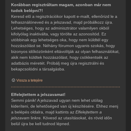
Korábban regisztráltam magam, azonban már nem
tudok belépni?!
Keresd elő a regisztrációkor kapott e-mailt, ellenőrizd le a
felhasználóneved és a jelszavad, majd próbálkozz újra.
Lehetséges, hogy az adminisztrátor valamilyen okból
kifolyólag inaktiválta, vagy törölte az azonosítód. Ez
utóbbinak egy lehetséges oka, hogy nem küldtél egy
hozzászólást se. Néhány fórumon ugyanis szokás, hogy
bizonyos időközönként eltávolítják az olyan felhasználókat,
akik nem küldtek hozzászólást, hogy csökkentsék az
adatbázis méretét. Próbálj meg újra regisztrálni és
bekapcsolódni a társalgásba.
Vissza a tetejére
Elfelejtettem a jelszavamat!
Semmi pánik! A jelszavad ugyan nem lehet utólag
kideríteni, de lehetőséged van új készítésére. Ehhez menj
a belépés oldalra, majd kattints az
Elfelejtettem a
jelszavam
linkre. Kövesd az utasításokat, és rövid időn
belül újra be kell tudnod lépned.