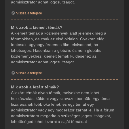
adminisztrátor adhat jogosultságot.
Vissza a tetejére
Mik azok a kiemelt témák?
A kiemelt témák a közlemények alatt jelennek meg a
fórumokban, de csak az első oldalon. Gyakran elég
fontosak, úgyhogy érdemes őket elolvasnod, ha
lehetséges. Hasonlóan a globális és nem globális
közleményekhez, kiemelt témák küldéséhez az
adminisztrátor adhat jogosultságot.
Vissza a tetejére
Mik azok a lezárt témák?
A lezárt témák olyan témák, melyekbe nem lehet
hozzászólást küldeni vagy szavazni bennük. Egy téma
lezárásának több oka lehet, és egy témát egy
adminisztrátor vagy egy moderátor zárhat le. Ha a fórum
adminisztrátora megadta a szükséges jogosultságokat,
lehetőséged lehet lezárni a saját témáidat.