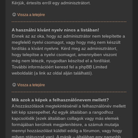
Kérjük, értesíts erről egy adminisztrátort.
Vissza a tetejére
A használni kívánt nyelv nincs a listában!
Ennek az az oka, hogy az adminisztrátor nem telepítette a
megfelelő nyelvi csomagot, vagy hogy még nem készült
fordítás a kívánt nyelvre. Kérd meg az adminisztrátort,
hogy telepítse a nyelvi csomagot, amennyiben viszont
még nem létezik, nyugodtan készítsd el a fordítást.
További információért keresd fel a phpBB Limited
weboldalát (a link az oldal alján található).
Vissza a tetejére
Mik azok a képek a felhasználónevem mellett?
A hozzászólások megtekintésénél a felhasználónév mellett
két kép szerepelhet. Az egyik általában a rangodhoz
kapcsolódik (ezek általában csillagok vagy más elemek
formájában kerülnek megjelenítésre, a számuk mutatja
mennyi hozzászólást küldtél eddig a fórumon, vagy hogy
milyen státuszod van). A másik – általában egy nagyobb