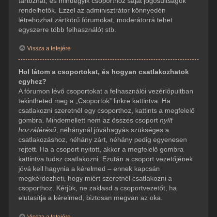
tartozhat, és mindegyik csoporthoz saját jogosultságok
rendelhetők. Ezzel az adminisztrátor könnyedén
létrehozhat zártkörű fórumokat, moderátorrá tehet
egyszerre több felhasználót stb.
Vissza a tetejére
Hol látom a csoportokat, és hogyan csatlakozhatok
egyhez?
A fórumon lévő csoportokat a felhasználói vezérlőpultban
tekintheted meg a „Csoportok” linkre kattintva. Ha
csatlakozni szeretnél egy csoporthoz, kattints a megfelelő
gombra. Mindemellett nem az összes csoport
nyílt
hozzáférésű
, néhánynál jóváhagyás szükséges a
csatlakozáshoz, néhány zárt, néhány pedig egyenesen
rejtett. Ha a csoport nyitott, akkor a megfelelő gombra
kattintva tudsz csatlakozni. Ezután a csoport vezetőjének
jóvá kell hagynia a kérelmed – ennek kapcsán
megkérdezheti, hogy miért szeretnél csatlakozni a
csoporthoz. Kérjük, ne zaklasd a csoportvezetőt, ha
elutasítja a kérelmed, biztosan megvan az oka.
Vissza a tetejére