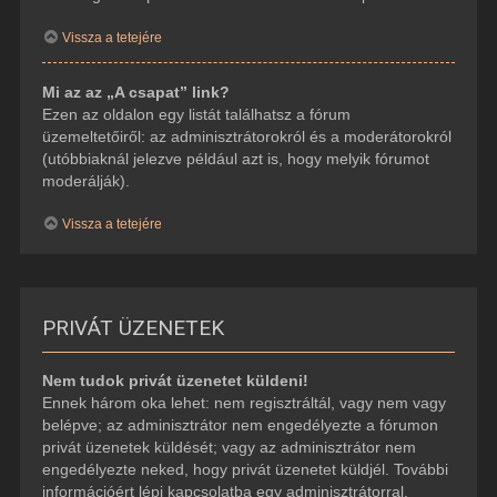
Vissza a tetejére
Mi az az „A csapat” link?
Ezen az oldalon egy listát találhatsz a fórum
üzemeltetőiről: az adminisztrátorokról és a moderátorokról
(utóbbiaknál jelezve például azt is, hogy melyik fórumot
moderálják).
Vissza a tetejére
PRIVÁT ÜZENETEK
Nem tudok privát üzenetet küldeni!
Ennek három oka lehet: nem regisztráltál, vagy nem vagy
belépve; az adminisztrátor nem engedélyezte a fórumon
privát üzenetek küldését; vagy az adminisztrátor nem
engedélyezte neked, hogy privát üzenetet küldjél. További
információért lépj kapcsolatba egy adminisztrátorral.