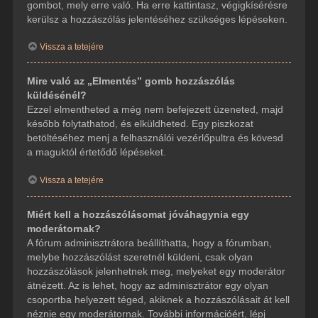
gombot, mely erre való. Ha erre kattintasz, végigkísérésre
kerülsz a hozzászólás jelentéséhez szükséges lépéseken.
Vissza a tetejére
Mire való az „Elmentés” gomb hozzászólás
küldésénél?
Ezzel elmentheted a még nem befejezett üzeneted, majd
később folytathatod, és elküldheted. Egy piszkozat
betöltéséhez menj a felhasználói vezérlőpultra és kövesd
a maguktól értetődő lépéseket.
Vissza a tetejére
Miért kell a hozzászólásomat jóváhagynia egy
moderátornak?
A fórum adminisztrátora beállíthatta, hogy a fórumban,
melybe hozzászólást szeretnél küldeni, csak olyan
hozzászólások jelenhetnek meg, melyeket egy moderátor
átnézett. Az is lehet, hogy az adminisztrátor egy olyan
csoportba helyezett téged, akiknek a hozzászólásait át kell
néznie egy moderátornak. További információért, lépj