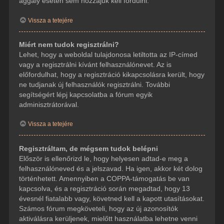
aggály esetén sem hozzájuk kell fordulni.
Vissza a tetejére
Miért nem tudok regisztrálni?
Lehet, hogy a weboldal tulajdonosa letiltotta az IP-címed
vagy a regisztrálni kívánt felhasználónevet. Az is
előfordulhat, hogy a regisztráció kikapcsolásra került, hogy
ne tudjanak új felhasználók regisztrálni. További
segítségért lépj kapcsolatba a fórum egyik
adminisztrátorával.
Vissza a tetejére
Regisztráltam, de mégsem tudok belépni
Először is ellenőrizd le, hogy helyesen adtad-e meg a
felhasználóneved és a jelszavad. Ha igen, akkor két dolog
történhetett. Amennyiben a COPPA-támogatás be van
kapcsolva, és a regisztráció során megadtad, hogy 13
évesnél fiatalabb vagy, követned kell a kapott utasításokat.
Számos fórum megköveteli, hogy az új azonosítók
aktiválásra kerüljenek, mielőtt használatba lehetne venni