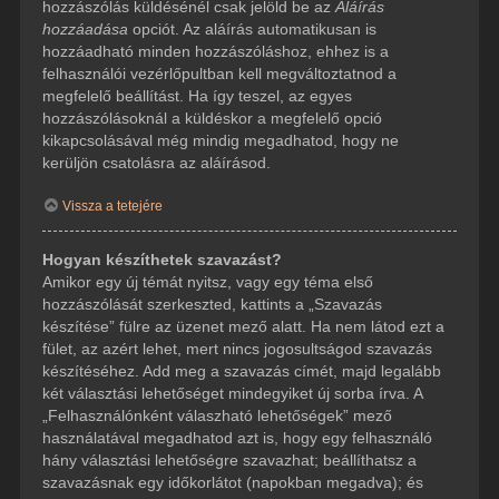
hozzászólás küldésénél csak jelöld be az
Aláírás
hozzáadása
opciót. Az aláírás automatikusan is
hozzáadható minden hozzászóláshoz, ehhez is a
felhasználói vezérlőpultban kell megváltoztatnod a
megfelelő beállítást. Ha így teszel, az egyes
hozzászólásoknál a küldéskor a megfelelő opció
kikapcsolásával még mindig megadhatod, hogy ne
kerüljön csatolásra az aláírásod.
Vissza a tetejére
Hogyan készíthetek szavazást?
Amikor egy új témát nyitsz, vagy egy téma első
hozzászólását szerkeszted, kattints a „Szavazás
készítése” fülre az üzenet mező alatt. Ha nem látod ezt a
fület, az azért lehet, mert nincs jogosultságod szavazás
készítéséhez. Add meg a szavazás címét, majd legalább
két választási lehetőséget mindegyiket új sorba írva. A
„Felhasználónként válaszható lehetőségek” mező
használatával megadhatod azt is, hogy egy felhasználó
hány választási lehetőségre szavazhat; beállíthatsz a
szavazásnak egy időkorlátot (napokban megadva); és