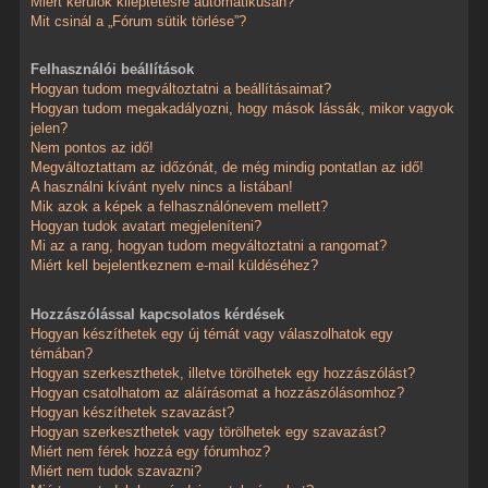
Miért kerülök kiléptetésre automatikusan?
Mit csinál a „Fórum sütik törlése”?
Felhasználói beállítások
Hogyan tudom megváltoztatni a beállításaimat?
Hogyan tudom megakadályozni, hogy mások lássák, mikor vagyok
jelen?
Nem pontos az idő!
Megváltoztattam az időzónát, de még mindig pontatlan az idő!
A használni kívánt nyelv nincs a listában!
Mik azok a képek a felhasználónevem mellett?
Hogyan tudok avatart megjeleníteni?
Mi az a rang, hogyan tudom megváltoztatni a rangomat?
Miért kell bejelentkeznem e-mail küldéséhez?
Hozzászólással kapcsolatos kérdések
Hogyan készíthetek egy új témát vagy válaszolhatok egy
témában?
Hogyan szerkeszthetek, illetve törölhetek egy hozzászólást?
Hogyan csatolhatom az aláírásomat a hozzászólásomhoz?
Hogyan készíthetek szavazást?
Hogyan szerkeszthetek vagy törölhetek egy szavazást?
Miért nem férek hozzá egy fórumhoz?
Miért nem tudok szavazni?