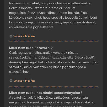
Néhány fórum lehet, hogy csak bizonyos felhasználók,
illetve csoportok számára érhető el. A fórum
megtekintéséhez, olvasásához, benne hozzászólás
küldéséhez stb. lehet, hogy speciális jogosultság kell. Lépj
kapcsolatba egy moderátorral vagy egy adminisztrátorral,
és kérelmezd a jogosultságot.
Vissza a tetejére
Miért nem tudok szavazni?
Csak regisztrált felhasználók vehetnek részt a
szavazásokban (a többszöri szavazás elkerülése végett).
Amennyiben regisztrált felhasználó vagy de mégsem tudsz
szavazni, akkor valószínűleg nincs jogosultságod a
szavazáshoz.
Vissza a tetejére
Miért nem tudok hozzáadni csatolmányokat?
A csatolmányok feltöltéséhez szükséges jogosultság
megadható fórumokra, csoportokra vagy felhasználókra.
Lehet, hogy az adminisztrátor nem engedélyezte