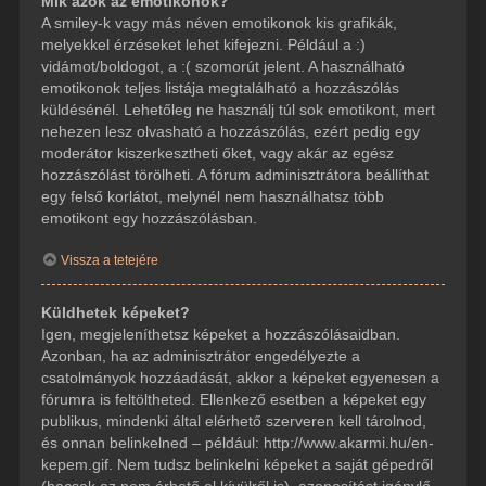
Mik azok az emotikonok?
A smiley-k vagy más néven emotikonok kis grafikák,
melyekkel érzéseket lehet kifejezni. Például a :)
vidámot/boldogot, a :( szomorút jelent. A használható
emotikonok teljes listája megtalálható a hozzászólás
küldésénél. Lehetőleg ne használj túl sok emotikont, mert
nehezen lesz olvasható a hozzászólás, ezért pedig egy
moderátor kiszerkesztheti őket, vagy akár az egész
hozzászólást törölheti. A fórum adminisztrátora beállíthat
egy felső korlátot, melynél nem használhatsz több
emotikont egy hozzászólásban.
Vissza a tetejére
Küldhetek képeket?
Igen, megjeleníthetsz képeket a hozzászólásaidban.
Azonban, ha az adminisztrátor engedélyezte a
csatolmányok hozzáadását, akkor a képeket egyenesen a
fórumra is feltöltheted. Ellenkező esetben a képeket egy
publikus, mindenki által elérhető szerveren kell tárolnod,
és onnan belinkelned – például: http://www.akarmi.hu/en-
kepem.gif. Nem tudsz belinkelni képeket a saját gépedről