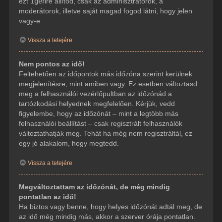
ezt
Igen
re állítod, csak az adminisztrátorok, a
moderátorok, illetve saját magad fogod látni, hogy jelen
vagy-e.
Vissza a tetejére
Nem pontos az idő!
Feltehetően az időpontok más időzóna szerint kerülnek
megjelenítésre, mint amiben vagy. Ez esetben változtasd
meg a felhasználói vezérlőpultban az időzónád a
tartózkodási helyednek megfelelően. Kérjük, vedd
figyelembe, hogy az időzónát – mint a legtöbb más
felhasználói beállítást – csak regisztrált felhasználók
változtathatják meg. Tehát ha még nem regisztráltál, ez
egy jó alakalom, hogy megtedd.
Vissza a tetejére
Megváltoztattam az időzónát, de még mindig
pontatlan az idő!
Ha biztos vagy benne, hogy helyes időzónát adtál meg, de
az idő még mindig más, akkor a szerver órája pontatlan.