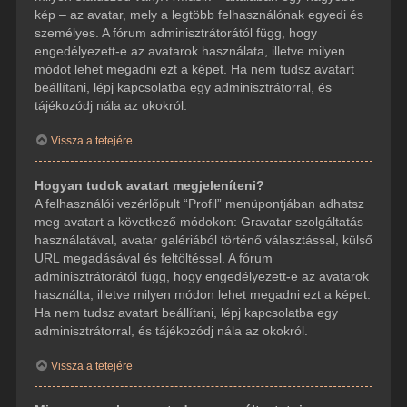
kép – az avatar, mely a legtöbb felhasználónak egyedi és
személyes. A fórum adminisztrátorától függ, hogy
engedélyezett-e az avatarok használata, illetve milyen
módot lehet megadni ezt a képet. Ha nem tudsz avatart
beállítani, lépj kapcsolatba egy adminisztrátorral, és
tájékozódj nála az okokról.
Vissza a tetejére
Hogyan tudok avatart megjeleníteni?
A felhasználói vezérlőpult “Profil” menüpontjában adhatsz
meg avatart a következő módokon: Gravatar szolgáltatás
használatával, avatar galériából történő választással, külső
URL megadásával és feltöltéssel. A fórum
adminisztrátorától függ, hogy engedélyezett-e az avatarok
használta, illetve milyen módon lehet megadni ezt a képet.
Ha nem tudsz avatart beállítani, lépj kapcsolatba egy
adminisztrátorral, és tájékozódj nála az okokról.
Vissza a tetejére