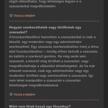
végül választhatsz, hogy lehetséges legyen-e a
szavazatokat megváltoztatatni.
Vissza a tetejére
Hogyan szerkeszthetek vagy törölhetek egy
szavazást?
A hozzászólásokhoz hasonlóan a szavazásokat is csak a
készítő, egy moderátor vagy egy adminisztrátor
szerkesztheti. Egy szavazás szerkesztéséhez menj a téma
első hozzászólásához – mindig ehhez tartozik a szavazás,
és kattints a
szerkeszt
gombra. Ha még senki sem
szavazott, a készítő még törölheti a szavazást, vagy
megváltoztathatja a választási lehetőségeket, de ha már
érkezett szavazat, csak egy adminisztrátor vagy egy
moderátor törölheti vagy szerkesztheti a szavazást. Így
nem lehet manipulálni a szavazást a szavazási
lehetőségek megváltoztatásával.
Vissza a tetejére
Miért nem férek hozzá egy fórumhoz?