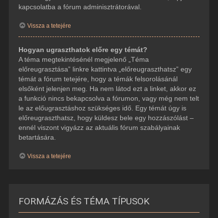
kapcsolatba a fórum adminisztrátorával.
Vissza a tetejére
Hogyan ugraszthatok előre egy témát?
A téma megtekintésénél megjelenő „Téma
előreugrasztása” linkre kattintva „előreugraszthatsz” egy
témát a fórum tetejére, hogy a témák felsorolásánál
elsőként jelenjen meg. Ha nem látod ezt a linket, akkor ez
a funkció nincs bekapcsolva a fórumon, vagy még nem telt
le az előugrasztáshoz szükséges idő. Egy témát úgy is
előreugraszthatsz, hogy küldesz bele egy hozzászólást –
ennél viszont vigyázz az aktuális fórum szabályainak
betartására.
Vissza a tetejére
FORMÁZÁS ÉS TÉMA TÍPUSOK