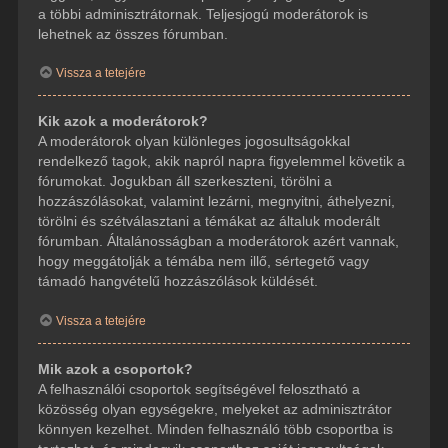
a többi adminisztrátornak. Teljesjogú moderátorok is
lehetnek az összes fórumban.
Vissza a tetejére
Kik azok a moderátorok?
A moderátorok olyan különleges jogosultságokkal
rendelkező tagok, akik napról napra figyelemmel követik a
fórumokat. Jogukban áll szerkeszteni, törölni a
hozzászólásokat, valamint lezárni, megnyitni, áthelyezni,
törölni és szétválasztani a témákat az általuk moderált
fórumban. Általánosságban a moderátorok azért vannak,
hogy meggátolják a témába nem illő, sértegető vagy
támadó hangvételű hozzászólások küldését.
Vissza a tetejére
Mik azok a csoportok?
A felhasználói csoportok segítségével felosztható a
közösség olyan egységekre, melyeket az adminisztrátor
könnyen kezelhet. Minden felhasználó több csoportba is