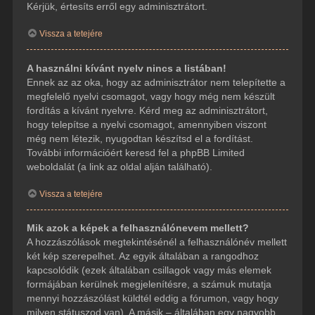
Kérjük, értesíts erről egy adminisztrátort.
Vissza a tetejére
A használni kívánt nyelv nincs a listában!
Ennek az az oka, hogy az adminisztrátor nem telepítette a
megfelelő nyelvi csomagot, vagy hogy még nem készült
fordítás a kívánt nyelvre. Kérd meg az adminisztrátort,
hogy telepítse a nyelvi csomagot, amennyiben viszont
még nem létezik, nyugodtan készítsd el a fordítást.
További információért keresd fel a phpBB Limited
weboldalát (a link az oldal alján található).
Vissza a tetejére
Mik azok a képek a felhasználónevem mellett?
A hozzászólások megtekintésénél a felhasználónév mellett
két kép szerepelhet. Az egyik általában a rangodhoz
kapcsolódik (ezek általában csillagok vagy más elemek
formájában kerülnek megjelenítésre, a számuk mutatja
mennyi hozzászólást küldtél eddig a fórumon, vagy hogy
milyen státuszod van). A másik – általában egy nagyobb