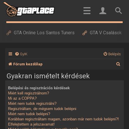
GTA Online Los Santos Tuners
GTA V Csalások
GyIK
Belépés
K
Fórum kezdőlap
e
Gyakran ismételt kérdések
r
Belépési és regisztrációs kérdések
e
Miért kell regisztrálnom?
s
Mi az a COPPA?
Miért nem tudok regisztrálni?
é
Regisztráltam, de mégsem tudok belépni
Miért nem tudok belépni?
s
Korábban regisztráltam magam, azonban már nem tudok belépni?!
Elfelejtettem a jelszavamat!