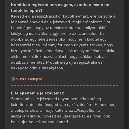
Korábban regisztráltam magam, azonban már nem
tudok belépni?!
Keresd elő a regisztrációkor kapott e-mailt, ellenőrizd le a
felhasználóneved és a jelszavad, majd próbálkozz újra.
Lehetséges, hogy az adminisztrátor valamilyen okból
kifolyólag inaktiválta, vagy törölte az azonosítód. Ez
utóbbinak egy lehetséges oka, hogy nem küldtél egy
hozzászólást se. Néhány fórumon ugyanis szokás, hogy
bizonyos időközönként eltávolítják az olyan felhasználókat,
akik nem küldtek hozzászólást, hogy csökkentsék az
adatbázis méretét. Próbálj meg újra regisztrálni és
bekapcsolódni a társalgásba.
Vissza a tetejére
Elfelejtettem a jelszavamat!
Semmi pánik! A jelszavad ugyan nem lehet utólag
kideríteni, de lehetőséged van új készítésére. Ehhez menj
a belépés oldalra, majd kattints az
Elfelejtettem a
jelszavam
linkre. Kövesd az utasításokat, és rövid időn
belül újra be kell tudnod lépned.