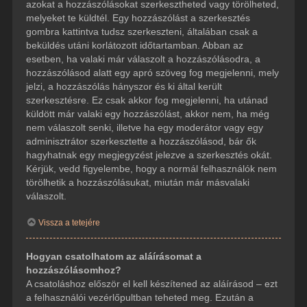
azokat a hozzászólásokat szerkesztheted vagy törölheted,
melyeket te küldtél. Egy hozzászólást a szerkesztés
gombra kattintva tudsz szerkeszteni, általában csak a
beküldés utáni korlátozott időtartamban. Abban az
esetben, ha valaki már válaszolt a hozzászólásodra, a
hozzászólásod alatt egy apró szöveg fog megjelenni, mely
jelzi, a hozzászólás hányszor és ki által került
szerkesztésre. Ez csak akkor fog megjelenni, ha utánad
küldött már valaki egy hozzászólást, akkor nem, ha még
nem válaszolt senki, illetve ha egy moderátor vagy egy
adminisztrátor szerkesztette a hozzászólásod, bár ők
hagyhatnak egy megjegyzést jelezve a szerkesztés okát.
Kérjük, vedd figyelembe, hogy a normál felhasználók nem
törölhetik a hozzászólásukat, miután már másvalaki
válaszolt.
Vissza a tetejére
Hogyan csatolhatom az aláírásomat a
hozzászólásomhoz?
A csatoláshoz először el kell készítened az aláírásod – ezt
a felhasználói vezérlőpultban teheted meg. Ezután a