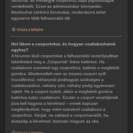
tartozhat, és mindegyik csoporthoz saját jogosultságok
rendelhetők. Ezzel az adminisztrátor könnyedén
létrehozhat zártkörű fórumokat, moderátorrá tehet
egyszerre több felhasználót stb.
Vissza a tetejére
Hol látom a csoportokat, és hogyan csatlakozhatok
egyhez?
A fórumon lévő csoportokat a felhasználói vezérlőpultban
tekintheted meg a „Csoportok” linkre kattintva. Ha
csatlakozni szeretnél egy csoporthoz, kattints a megfelelő
gombra. Mindemellett nem az összes csoport
nyílt
hozzáférésű
, néhánynál jóváhagyás szükséges a
csatlakozáshoz, néhány zárt, néhány pedig egyenesen
rejtett. Ha a csoport nyitott, akkor a megfelelő gombra
kattintva tudsz csatlakozni. Ezután a csoport vezetőjének
jóvá kell hagynia a kérelmed – ennek kapcsán
megkérdezheti, hogy miért szeretnél csatlakozni a
csoporthoz. Kérjük, ne zaklasd a csoportvezetőt, ha
elutasítja a kérelmed, biztosan megvan az oka.
Vissza a tetejére