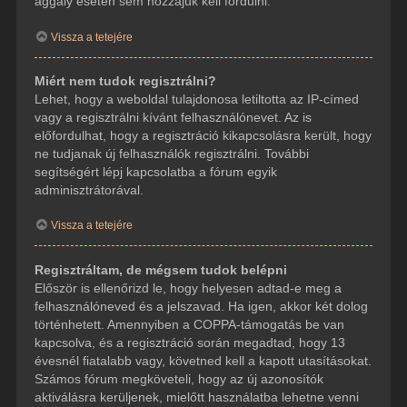
aggály esetén sem hozzájuk kell fordulni.
Vissza a tetejére
Miért nem tudok regisztrálni?
Lehet, hogy a weboldal tulajdonosa letiltotta az IP-címed
vagy a regisztrálni kívánt felhasználónevet. Az is
előfordulhat, hogy a regisztráció kikapcsolásra került, hogy
ne tudjanak új felhasználók regisztrálni. További
segítségért lépj kapcsolatba a fórum egyik
adminisztrátorával.
Vissza a tetejére
Regisztráltam, de mégsem tudok belépni
Először is ellenőrizd le, hogy helyesen adtad-e meg a
felhasználóneved és a jelszavad. Ha igen, akkor két dolog
történhetett. Amennyiben a COPPA-támogatás be van
kapcsolva, és a regisztráció során megadtad, hogy 13
évesnél fiatalabb vagy, követned kell a kapott utasításokat.
Számos fórum megköveteli, hogy az új azonosítók
aktiválásra kerüljenek, mielőtt használatba lehetne venni