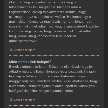
őket. Ezt vagy egy adminisztrátornak vagy a
felhasználónak kell megtennie. Mindenesetre a
regisztrációnál elvileg tájékoztatásra kerültél, hogy
szükséges-e az azonosító aktiválása. Ha kaptál egy e-
mailt, akkor kövesd az utasításait, ha nem, lehet, hogy
rossz e-mail címet adtál meg, vagy a spamszűrőd kiszűrte.
Ha biztos vagy benne, hogy helyes e-mail címet adtál
meg, próbálj meg kapcsolatba lépni a fórum
adminisztrátorával.
Vissza a tetejére
Miért nem tudok belépni?
Ennek számos oka lehet. Először is ellenőrizd, hogy jól
adtad-e meg a felhasználóneved és a jelszavad. Ha igen,
lépj kapcsolatba a fórum adminisztrátorával, hogy
meggyőződj róla, nem lettél kitiltva. Az is lehetséges, hogy
a weboldal üzemeltetőjének oldalán lépett fel valamilyen
konfigurációs hiba, melyet javítaniuk kéne.
Vissza a tetejére