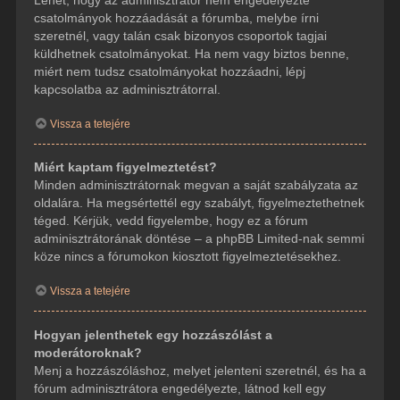
csatolmányok hozzáadását a fórumba, melybe írni
szeretnél, vagy talán csak bizonyos csoportok tagjai
küldhetnek csatolmányokat. Ha nem vagy biztos benne,
miért nem tudsz csatolmányokat hozzáadni, lépj
kapcsolatba az adminisztrátorral.
Vissza a tetejére
Miért kaptam figyelmeztetést?
Minden adminisztrátornak megvan a saját szabályzata az
oldalára. Ha megsértettél egy szabályt, figyelmeztethetnek
téged. Kérjük, vedd figyelembe, hogy ez a fórum
adminisztrátorának döntése – a phpBB Limited-nak semmi
köze nincs a fórumokon kiosztott figyelmeztetésekhez.
Vissza a tetejére
Hogyan jelenthetek egy hozzászólást a
moderátoroknak?
Menj a hozzászóláshoz, melyet jelenteni szeretnél, és ha a
fórum adminisztrátora engedélyezte, látnod kell egy