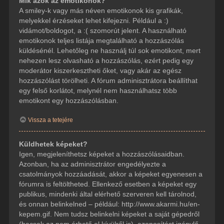
Mik azok az emotikonok?
A smiley-k vagy más néven emotikonok kis grafikák,
melyekkel érzéseket lehet kifejezni. Például a :)
vidámot/boldogot, a :( szomorút jelent. A használható
emotikonok teljes listája megtalálható a hozzászólás
küldésénél. Lehetőleg ne használj túl sok emotikont, mert
nehezen lesz olvasható a hozzászólás, ezért pedig egy
moderátor kiszerkesztheti őket, vagy akár az egész
hozzászólást törölheti. A fórum adminisztrátora beállíthat
egy felső korlátot, melynél nem használhatsz több
emotikont egy hozzászólásban.
Vissza a tetejére
Küldhetek képeket?
Igen, megjeleníthetsz képeket a hozzászólásaidban.
Azonban, ha az adminisztrátor engedélyezte a
csatolmányok hozzáadását, akkor a képeket egyenesen a
fórumra is feltöltheted. Ellenkező esetben a képeket egy
publikus, mindenki által elérhető szerveren kell tárolnod,
és onnan belinkelned – például: http://www.akarmi.hu/en-
kepem.gif. Nem tudsz belinkelni képeket a saját gépedről