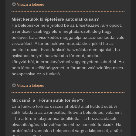
Vissza a tetejére
Miért kerülök kiléptetésre automatikusan?
Ha belépéskor nem jelölöd be az
Emlékezzen rám
opciót,
a rendszer csak egy előre meghatározott ideig hagy
belépve. Ez a viselkedés meggátolja az azonosítóddal való
visszaélést. A tartós belépve maradáshoz jelöld be az
említett opciót. Ezen funkció használata nem ajánlott, ha
nyilvános helyről használod a fórumot, például
könyvtárból, internetkávézóból vagy egyetemi laborból. Ha
nem látod a jelölőnégyzetet, a fórumon valószínűleg nincs
bekapcsolva ez a funkció.
Vissza a tetejére
Mit csinál a „Fórum sütik törlése”?
Ez a funkció törli az összes phpBB3 által küldött sütit. A
sütik feladata az azonosítás, illetve a beléptetés, valamint
– ha a fórum tulajdonosa beállította – a hozzászólások
olvasottságának követése és ehhez hasonló funkciók. Ha
problémáid vannak a belépéssel vagy a kilépéssel, a sütik