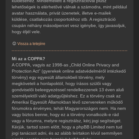
küldéséhez. Mindemellett a regisztrációval plusz
lehetőségek is elérhetővé válnak a számodra, mint például
avatar használata, privát üzenetek, illetve e-mailek
küldése, csatlakozás csoportokhoz stb. A regisztráció
csupán néhány másodpercet vesz igénybe, így javasoljuk,
hogy éljél vele.
Vissza a tetejére
Mi az a COPPA?
A COPPA, vagyis az 1998-as „Child Online Privacy and
Protection Act” (gyerekek online adatvédelméről intézkedő
törvény) egy egyesült államokbeli törvény, mely
megköveteli a honlapoktól, hogy írásos szülői vagy
gondviselői beleegyezéssel rendelkezzenek 13 éven aluli
személyektől való adatgyűjtéshez. Ez a törvény csak az
Amerikai Egyesült Államokban lévő szervereken működő
fórumokra érvényes, tehát Magyarországon nem. Ha nem
vagy biztos benne, hogy ez a törvény vonatkozik-e rád
vagy a fórumra, melyre regisztrálsz, kérj jogi segítséget.
Kérjük, tartsd szem előtt, hogy a phpBB Limited nem tud
jogi tanácsot adni, és az alább leírtakon kívül semmilyen