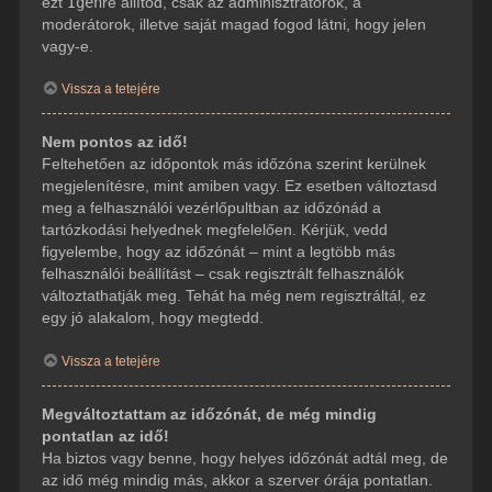
ezt
Igen
re állítod, csak az adminisztrátorok, a
moderátorok, illetve saját magad fogod látni, hogy jelen
vagy-e.
Vissza a tetejére
Nem pontos az idő!
Feltehetően az időpontok más időzóna szerint kerülnek
megjelenítésre, mint amiben vagy. Ez esetben változtasd
meg a felhasználói vezérlőpultban az időzónád a
tartózkodási helyednek megfelelően. Kérjük, vedd
figyelembe, hogy az időzónát – mint a legtöbb más
felhasználói beállítást – csak regisztrált felhasználók
változtathatják meg. Tehát ha még nem regisztráltál, ez
egy jó alakalom, hogy megtedd.
Vissza a tetejére
Megváltoztattam az időzónát, de még mindig
pontatlan az idő!
Ha biztos vagy benne, hogy helyes időzónát adtál meg, de
az idő még mindig más, akkor a szerver órája pontatlan.