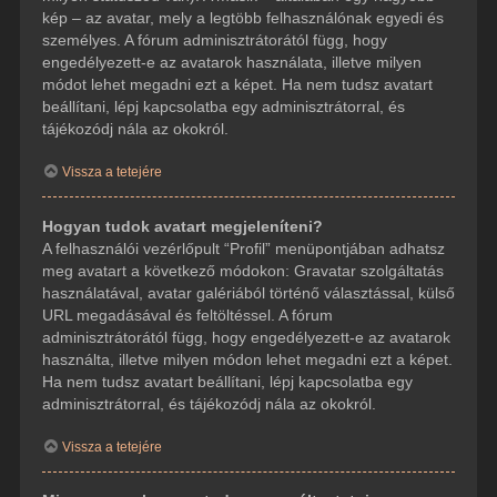
kép – az avatar, mely a legtöbb felhasználónak egyedi és
személyes. A fórum adminisztrátorától függ, hogy
engedélyezett-e az avatarok használata, illetve milyen
módot lehet megadni ezt a képet. Ha nem tudsz avatart
beállítani, lépj kapcsolatba egy adminisztrátorral, és
tájékozódj nála az okokról.
Vissza a tetejére
Hogyan tudok avatart megjeleníteni?
A felhasználói vezérlőpult “Profil” menüpontjában adhatsz
meg avatart a következő módokon: Gravatar szolgáltatás
használatával, avatar galériából történő választással, külső
URL megadásával és feltöltéssel. A fórum
adminisztrátorától függ, hogy engedélyezett-e az avatarok
használta, illetve milyen módon lehet megadni ezt a képet.
Ha nem tudsz avatart beállítani, lépj kapcsolatba egy
adminisztrátorral, és tájékozódj nála az okokról.
Vissza a tetejére