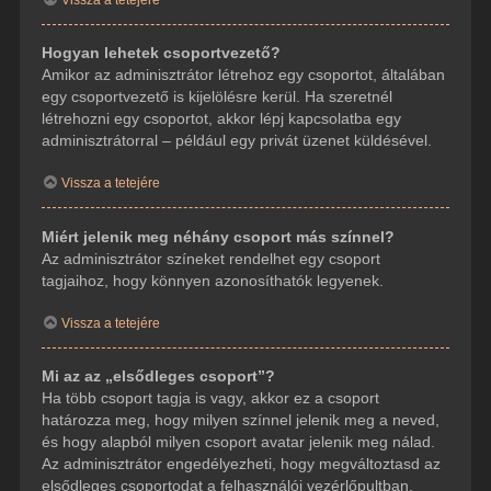
Hogyan lehetek csoportvezető?
Amikor az adminisztrátor létrehoz egy csoportot, általában
egy csoportvezető is kijelölésre kerül. Ha szeretnél
létrehozni egy csoportot, akkor lépj kapcsolatba egy
adminisztrátorral – például egy privát üzenet küldésével.
Vissza a tetejére
Miért jelenik meg néhány csoport más színnel?
Az adminisztrátor színeket rendelhet egy csoport
tagjaihoz, hogy könnyen azonosíthatók legyenek.
Vissza a tetejére
Mi az az „elsődleges csoport”?
Ha több csoport tagja is vagy, akkor ez a csoport
határozza meg, hogy milyen színnel jelenik meg a neved,
és hogy alapból milyen csoport avatar jelenik meg nálad.
Az adminisztrátor engedélyezheti, hogy megváltoztasd az
elsődleges csoportodat a felhasználói vezérlőpultban.