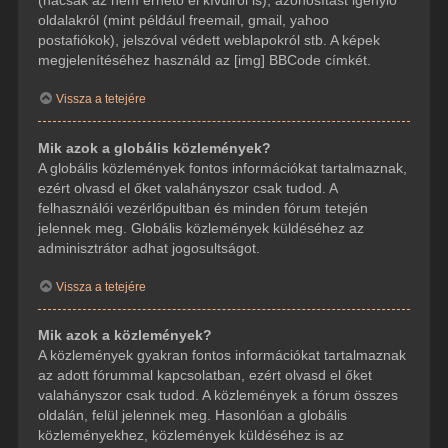
(hacsak az nem érhető el kívülről is), azonosítást igénylő
oldalakról (mint például freemail, gmail, yahoo
postafiókok), jelszóval védett weblapokról stb. A képek
megjelenítéséhez használd az [img] BBCode címkét.
Vissza a tetejére
Mik azok a globális közlemények?
A globális közlemények fontos információkat tartalmaznak,
ezért olvasd el őket valahányszor csak tudod. A
felhasználói vezérlőpultban és minden fórum tetején
jelennek meg. Globális közlemények küldéséhez az
adminisztrátor adhat jogosultságot.
Vissza a tetejére
Mik azok a közlemények?
A közlemények gyakran fontos információkat tartalmaznak
az adott fórummal kapcsolatban, ezért olvasd el őket
valahányszor csak tudod. A közlemények a fórum összes
oldalán, felül jelennek meg. Hasonlóan a globális
közleményekhez, közlemények küldéséhez is az