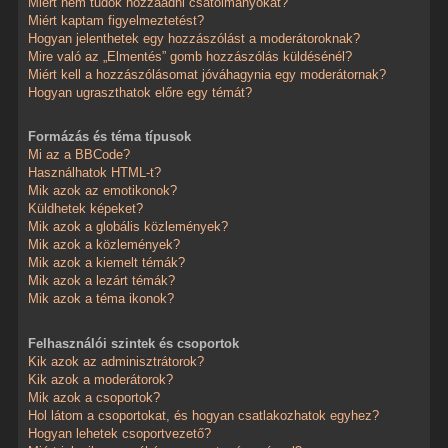
Miért nem tudok hozzáadni csatolmányokat?
Miért kaptam figyelmeztetést?
Hogyan jelenthetek egy hozzászólást a moderátoroknak?
Mire való az „Elmentés” gomb hozzászólás küldésénél?
Miért kell a hozzászólásomat jóváhagynia egy moderátornak?
Hogyan ugraszthatok előre egy témát?
Formázás és téma típusok
Mi az a BBCode?
Használhatok HTML-t?
Mik azok az emotikonok?
Küldhetek képeket?
Mik azok a globális közlemények?
Mik azok a közlemények?
Mik azok a kiemelt témák?
Mik azok a lezárt témák?
Mik azok a téma ikonok?
Felhasználói szintek és csoportok
Kik azok az adminisztrátorok?
Kik azok a moderátorok?
Mik azok a csoportok?
Hol látom a csoportokat, és hogyan csatlakozhatok egyhez?
Hogyan lehetek csoportvezető?