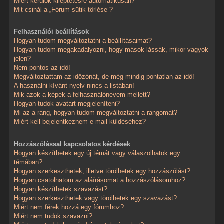
Miért kerülök kiléptetésre automatikusan?
Mit csinál a „Fórum sütik törlése”?
Felhasználói beállítások
Hogyan tudom megváltoztatni a beállításaimat?
Hogyan tudom megakadályozni, hogy mások lássák, mikor vagyok
jelen?
Nem pontos az idő!
Megváltoztattam az időzónát, de még mindig pontatlan az idő!
A használni kívánt nyelv nincs a listában!
Mik azok a képek a felhasználónevem mellett?
Hogyan tudok avatart megjeleníteni?
Mi az a rang, hogyan tudom megváltoztatni a rangomat?
Miért kell bejelentkeznem e-mail küldéséhez?
Hozzászólással kapcsolatos kérdések
Hogyan készíthetek egy új témát vagy válaszolhatok egy
témában?
Hogyan szerkeszthetek, illetve törölhetek egy hozzászólást?
Hogyan csatolhatom az aláírásomat a hozzászólásomhoz?
Hogyan készíthetek szavazást?
Hogyan szerkeszthetek vagy törölhetek egy szavazást?
Miért nem férek hozzá egy fórumhoz?
Miért nem tudok szavazni?