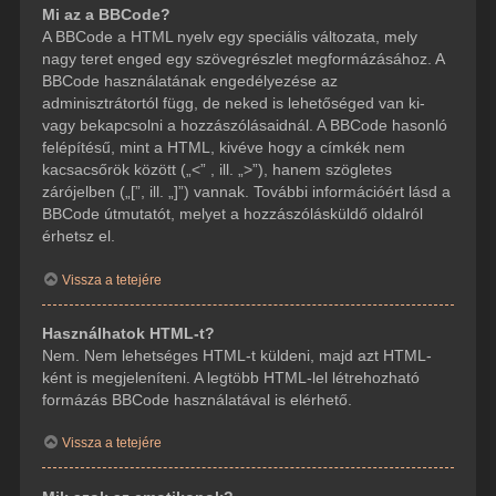
Mi az a BBCode?
A BBCode a HTML nyelv egy speciális változata, mely
nagy teret enged egy szövegrészlet megformázásához. A
BBCode használatának engedélyezése az
adminisztrátortól függ, de neked is lehetőséged van ki-
vagy bekapcsolni a hozzászólásaidnál. A BBCode hasonló
felépítésű, mint a HTML, kivéve hogy a címkék nem
kacsacsőrök között („<” , ill. „>”), hanem szögletes
zárójelben („[”, ill. „]”) vannak. További információért lásd a
BBCode útmutatót, melyet a hozzászólásküldő oldalról
érhetsz el.
Vissza a tetejére
Használhatok HTML-t?
Nem. Nem lehetséges HTML-t küldeni, majd azt HTML-
ként is megjeleníteni. A legtöbb HTML-lel létrehozható
formázás BBCode használatával is elérhető.
Vissza a tetejére