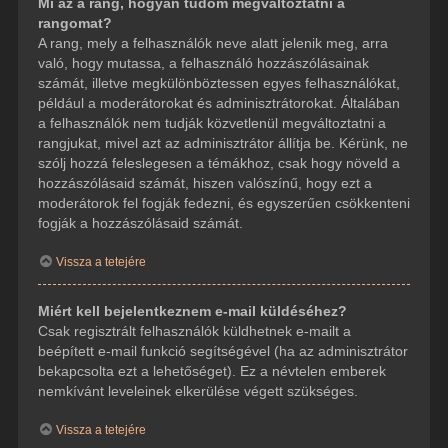
Mi az a rang, hogyan tudom megváltoztatni a
rangomat?
A rang, mely a felhasználók neve alatt jelenik meg, arra
való, hogy mutassa, a felhasználó hozzászólásainak
számát, illetve megkülönböztessen egyes felhasználókat,
például a moderátorokat és adminisztrátorokat. Általában
a felhasználók nem tudják közvetlenül megváltoztatni a
rangjukat, mivel azt az adminisztrátor állítja be. Kérünk, ne
szólj hozzá feleslegesen a témákhoz, csak hogy növeld a
hozzászólásaid számát, hiszen valószínű, hogy ezt a
moderátorok fel fogják fedezni, és egyszerűen csökkenteni
fogják a hozzászólásaid számát.
Vissza a tetejére
Miért kell bejelentkeznem e-mail küldéséhez?
Csak regisztrált felhasználók küldhetnek e-mailt a
beépített e-mail funkció segítségével (ha az adminisztrátor
bekapcsolta ezt a lehetőséget). Ez a névtelen emberek
nemkívánt leveleinek elkerülése végett szükséges.
Vissza a tetejére