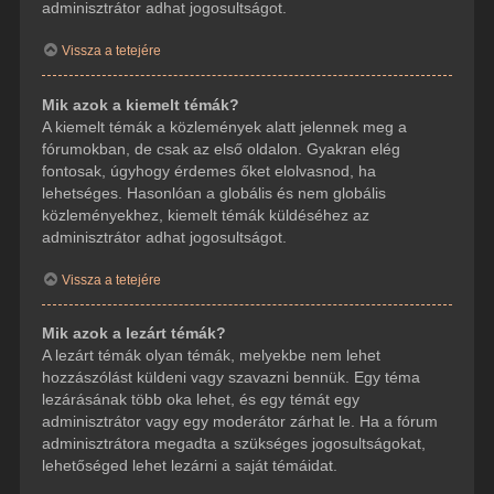
adminisztrátor adhat jogosultságot.
Vissza a tetejére
Mik azok a kiemelt témák?
A kiemelt témák a közlemények alatt jelennek meg a
fórumokban, de csak az első oldalon. Gyakran elég
fontosak, úgyhogy érdemes őket elolvasnod, ha
lehetséges. Hasonlóan a globális és nem globális
közleményekhez, kiemelt témák küldéséhez az
adminisztrátor adhat jogosultságot.
Vissza a tetejére
Mik azok a lezárt témák?
A lezárt témák olyan témák, melyekbe nem lehet
hozzászólást küldeni vagy szavazni bennük. Egy téma
lezárásának több oka lehet, és egy témát egy
adminisztrátor vagy egy moderátor zárhat le. Ha a fórum
adminisztrátora megadta a szükséges jogosultságokat,
lehetőséged lehet lezárni a saját témáidat.