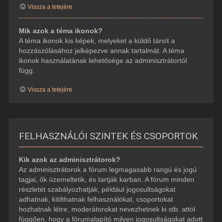
Vissza a tetejére
Mik azok a téma ikonok?
A téma ikonok kis képek, melyeket a küldő társít a
hozzászólásához jelképezve annak tartalmát. A téma
ikonok használatának lehetősége az adminisztrátortól
függ.
Vissza a tetejére
FELHASZNÁLÓI SZINTEK ÉS CSOPORTOK
Kik azok az adminisztrátorok?
Az adminisztrátorok a fórum legmagasabb rangú és jogú
tagjai, ők üzemeltetik, és tartják karban. A fórum minden
részletét szabályozhatják, például jogosultságokat
adhatnak, kitilthatnak felhasználókat, csoportokat
hozhatnak létre, moderátorokat nevezhetnek ki stb. attól
függően, hogy a fórumalapító milyen jogosultságokat adott