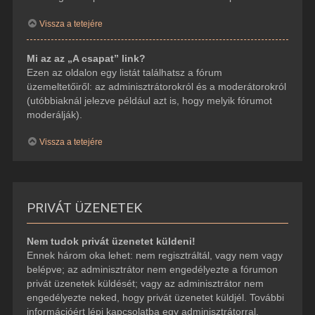
Vissza a tetejére
Mi az az „A csapat” link?
Ezen az oldalon egy listát találhatsz a fórum
üzemeltetőiről: az adminisztrátorokról és a moderátorokról
(utóbbiaknál jelezve például azt is, hogy melyik fórumot
moderálják).
Vissza a tetejére
PRIVÁT ÜZENETEK
Nem tudok privát üzenetet küldeni!
Ennek három oka lehet: nem regisztráltál, vagy nem vagy
belépve; az adminisztrátor nem engedélyezte a fórumon
privát üzenetek küldését; vagy az adminisztrátor nem
engedélyezte neked, hogy privát üzenetet küldjél. További
információért lépj kapcsolatba egy adminisztrátorral.