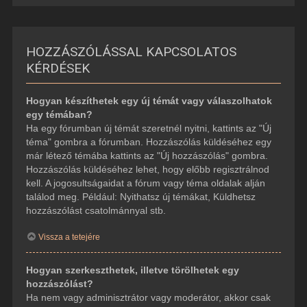
HOZZÁSZÓLÁSSAL KAPCSOLATOS
KÉRDÉSEK
Hogyan készíthetek egy új témát vagy válaszolhatok
egy témában?
Ha egy fórumban új témát szeretnél nyitni, kattints az "Új
téma" gombra a fórumban. Hozzászólás küldéséhez egy
már létező témába kattints az "Új hozzászólás" gombra.
Hozzászólás küldéséhez lehet, hogy előbb regisztrálnod
kell. A jogosultságaidat a fórum vagy téma oldalak alján
találod meg. Például: Nyithatsz új témákat, Küldhetsz
hozzászólást csatolmánnyal stb.
Vissza a tetejére
Hogyan szerkeszthetek, illetve törölhetek egy
hozzászólást?
Ha nem vagy adminisztrátor vagy moderátor, akkor csak