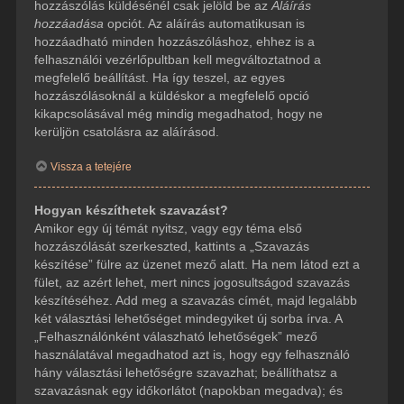
hozzászólás küldésénél csak jelöld be az
Aláírás
hozzáadása
opciót. Az aláírás automatikusan is
hozzáadható minden hozzászóláshoz, ehhez is a
felhasználói vezérlőpultban kell megváltoztatnod a
megfelelő beállítást. Ha így teszel, az egyes
hozzászólásoknál a küldéskor a megfelelő opció
kikapcsolásával még mindig megadhatod, hogy ne
kerüljön csatolásra az aláírásod.
Vissza a tetejére
Hogyan készíthetek szavazást?
Amikor egy új témát nyitsz, vagy egy téma első
hozzászólását szerkeszted, kattints a „Szavazás
készítése” fülre az üzenet mező alatt. Ha nem látod ezt a
fület, az azért lehet, mert nincs jogosultságod szavazás
készítéséhez. Add meg a szavazás címét, majd legalább
két választási lehetőséget mindegyiket új sorba írva. A
„Felhasználónként válaszható lehetőségek” mező
használatával megadhatod azt is, hogy egy felhasználó
hány választási lehetőségre szavazhat; beállíthatsz a
szavazásnak egy időkorlátot (napokban megadva); és