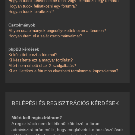
Hogyan tudok kedvencekbe tenni vagy feliratkozni egy témára?
Hogyan tudok feliratkozni egy fórumra?
Hogyan tudok leiratkozni?
Csatolmányok
Milyen csatolmányok engedélyezettek ezen a fórumon?
Hogyan érem el a saját csatolmányaimat?
phpBB kérdések
Ki készítette ezt a fórumot?
Ki készítette ezt a magyar fordítást?
Miért nem érhető el az X szolgáltatás?
Ki az illetékes a fórumon olvasható tartalommal kapcsolatban?
BELÉPÉSI ÉS REGISZTRÁCIÓS KÉRDÉSEK
Miért kell regisztrálnom?
A regisztráció nem feltétlenül kötelező, a fórum
adminisztrátorán múlik, hogy megköveteli-e hozzászólások