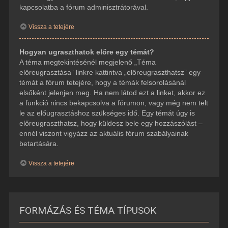
kapcsolatba a fórum adminisztrátorával.
Vissza a tetejére
Hogyan ugraszthatok előre egy témát?
A téma megtekintésénél megjelenő „Téma
előreugrasztása” linkre kattintva „előreugraszthatsz” egy
témát a fórum tetejére, hogy a témák felsorolásánál
elsőként jelenjen meg. Ha nem látod ezt a linket, akkor ez
a funkció nincs bekapcsolva a fórumon, vagy még nem telt
le az előugrasztáshoz szükséges idő. Egy témát úgy is
előreugraszthatsz, hogy küldesz bele egy hozzászólást –
ennél viszont vigyázz az aktuális fórum szabályainak
betartására.
Vissza a tetejére
FORMÁZÁS ÉS TÉMA TÍPUSOK