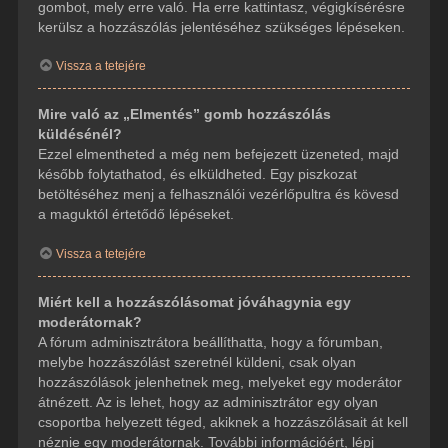
gombot, mely erre való. Ha erre kattintasz, végigkísérésre
kerülsz a hozzászólás jelentéséhez szükséges lépéseken.
Vissza a tetejére
Mire való az „Elmentés” gomb hozzászólás
küldésénél?
Ezzel elmentheted a még nem befejezett üzeneted, majd
később folytathatod, és elküldheted. Egy piszkozat
betöltéséhez menj a felhasználói vezérlőpultra és kövesd
a maguktól értetődő lépéseket.
Vissza a tetejére
Miért kell a hozzászólásomat jóváhagynia egy
moderátornak?
A fórum adminisztrátora beállíthatta, hogy a fórumban,
melybe hozzászólást szeretnél küldeni, csak olyan
hozzászólások jelenhetnek meg, melyeket egy moderátor
átnézett. Az is lehet, hogy az adminisztrátor egy olyan
csoportba helyezett téged, akiknek a hozzászólásait át kell
néznie egy moderátornak. További információért, lépj