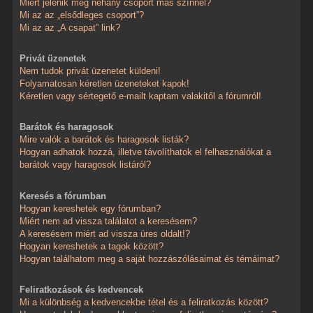
Miért jelenik meg néhány csoport más színnel?
Mi az az „elsődleges csoport”?
Mi az az „A csapat” link?
Privát üzenetek
Nem tudok privát üzenetet küldeni!
Folyamatosan kéretlen üzeneteket kapok!
Kéretlen vagy sértegető e-mailt kaptam valakitől a fórumról!
Barátok és haragosok
Mire valók a barátok és haragosok listák?
Hogyan adhatok hozzá, illetve távolíthatok el felhasználókat a
barátok vagy haragosok listáról?
Keresés a fórumban
Hogyan kereshetek egy fórumban?
Miért nem ad vissza találatot a keresésem?
A keresésem miért ad vissza üres oldalt!?
Hogyan kereshetek a tagok között?
Hogyan találhatom meg a saját hozzászólásaimat és témáimat?
Feliratkozások és kedvencek
Mi a különbség a kedvencekbe tétel és a feliratkozás között?