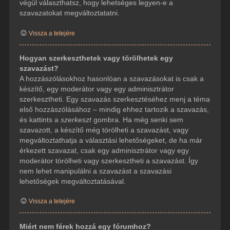
végül választhatsz, hogy lehetséges legyen-e a
szavazatokat megváltoztatatni.
Vissza a tetejére
Hogyan szerkeszthetek vagy törölhetek egy
szavazást?
A hozzászólásokhoz hasonlóan a szavazásokat is csak a
készítő, egy moderátor vagy egy adminisztrátor
szerkesztheti. Egy szavazás szerkesztéséhez menj a téma
első hozzászólásához – mindig ehhez tartozik a szavazás,
és kattints a
szerkeszt
gombra. Ha még senki sem
szavazott, a készítő még törölheti a szavazást, vagy
megváltoztathatja a választási lehetőségeket, de ha már
érkezett szavazat, csak egy adminisztrátor vagy egy
moderátor törölheti vagy szerkesztheti a szavazást. Így
nem lehet manipulálni a szavazást a szavazási
lehetőségek megváltoztatásával.
Vissza a tetejére
Miért nem férek hozzá egy fórumhoz?