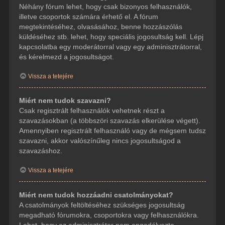
Néhány fórum lehet, hogy csak bizonyos felhasználók,
illetve csoportok számára érhető el. A fórum
megtekintéséhez, olvasásához, benne hozzászólás
küldéséhez stb. lehet, hogy speciális jogosultság kell. Lépj
kapcsolatba egy moderátorral vagy egy adminisztrátorral,
és kérelmezd a jogosultságot.
Vissza a tetejére
Miért nem tudok szavazni?
Csak regisztrált felhasználók vehetnek részt a
szavazásokban (a többszöri szavazás elkerülése végett).
Amennyiben regisztrált felhasználó vagy de mégsem tudsz
szavazni, akkor valószínűleg nincs jogosultságod a
szavazáshoz.
Vissza a tetejére
Miért nem tudok hozzáadni csatolmányokat?
A csatolmányok feltöltéséhez szükséges jogosultság
megadható fórumokra, csoportokra vagy felhasználókra.
Lehet, hogy az adminisztrátor nem engedélyezte