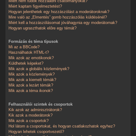
Miért nem tudok hozzáadni csatolmányokat?
Miért kaptam figyelmeztetést?
Hogyan jelenthetek egy hozzászólást a moderátoroknak?
Mire való az „Elmentés” gomb hozzászólás küldésénél?
Miért kell a hozzászólásomat jóváhagynia egy moderátornak?
Hogyan ugraszthatok előre egy témát?
Formázás és téma típusok
Mi az a BBCode?
Használhatok HTML-t?
Mik azok az emotikonok?
Küldhetek képeket?
Mik azok a globális közlemények?
Mik azok a közlemények?
Mik azok a kiemelt témák?
Mik azok a lezárt témák?
Mik azok a téma ikonok?
Felhasználói szintek és csoportok
Kik azok az adminisztrátorok?
Kik azok a moderátorok?
Mik azok a csoportok?
Hol látom a csoportokat, és hogyan csatlakozhatok egyhez?
Hogyan lehetek csoportvezető?