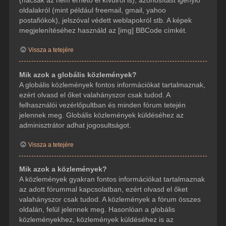
(hacsak az nem érhető el kívülről is), azonosítást igénylő
oldalakról (mint például freemail, gmail, yahoo
postafiókok), jelszóval védett weblapokról stb. A képek
megjelenítéséhez használd az [img] BBCode címkét.
Vissza a tetejére
Mik azok a globális közlemények?
A globális közlemények fontos információkat tartalmaznak,
ezért olvasd el őket valahányszor csak tudod. A
felhasználói vezérlőpultban és minden fórum tetején
jelennek meg. Globális közlemények küldéséhez az
adminisztrátor adhat jogosultságot.
Vissza a tetejére
Mik azok a közlemények?
A közlemények gyakran fontos információkat tartalmaznak
az adott fórummal kapcsolatban, ezért olvasd el őket
valahányszor csak tudod. A közlemények a fórum összes
oldalán, felül jelennek meg. Hasonlóan a globális
közleményekhez, közlemények küldéséhez is az