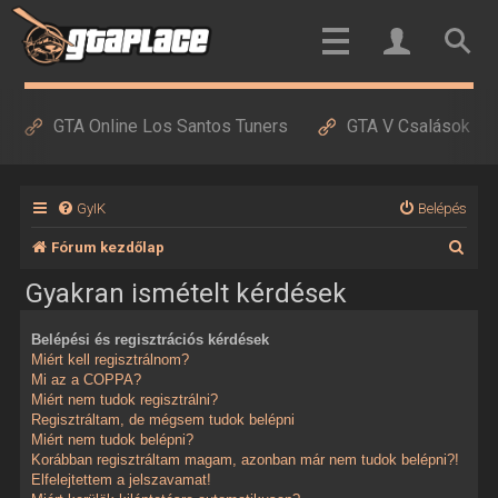
GTA Online Los Santos Tuners
GTA V Csalások
GyIK
Belépés
K
Fórum kezdőlap
e
Gyakran ismételt kérdések
r
Belépési és regisztrációs kérdések
e
Miért kell regisztrálnom?
s
Mi az a COPPA?
Miért nem tudok regisztrálni?
é
Regisztráltam, de mégsem tudok belépni
Miért nem tudok belépni?
s
Korábban regisztráltam magam, azonban már nem tudok belépni?!
Elfelejtettem a jelszavamat!