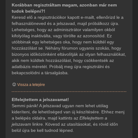
Korábban regisztráltam magam, azonban már nem
tudok belépni?!
Keresd elő a regisztrációkor kapott e-mailt, ellenőrizd le a
felhasználóneved és a jelszavad, majd próbálkozz újra.
Lehetséges, hogy az adminisztrátor valamilyen okból
kifolyólag inaktiválta, vagy törölte az azonosítód. Ez
utóbbinak egy lehetséges oka, hogy nem küldtél egy
hozzászólást se. Néhány fórumon ugyanis szokás, hogy
bizonyos időközönként eltávolítják az olyan felhasználókat,
akik nem küldtek hozzászólást, hogy csökkentsék az
adatbázis méretét. Próbálj meg újra regisztrálni és
bekapcsolódni a társalgásba.
Vissza a tetejére
Elfelejtettem a jelszavamat!
Semmi pánik! A jelszavad ugyan nem lehet utólag
kideríteni, de lehetőséged van új készítésére. Ehhez menj
a belépés oldalra, majd kattints az
Elfelejtettem a
jelszavam
linkre. Kövesd az utasításokat, és rövid időn
belül újra be kell tudnod lépned.