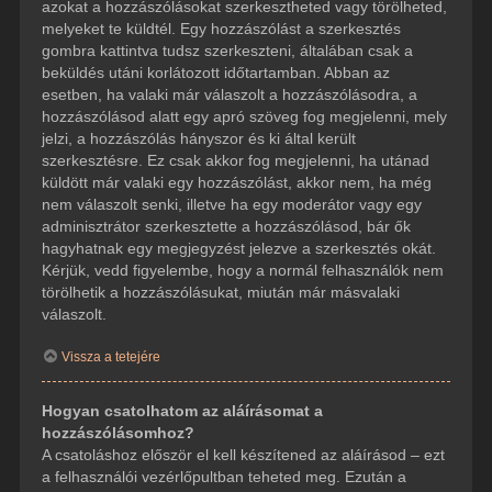
azokat a hozzászólásokat szerkesztheted vagy törölheted,
melyeket te küldtél. Egy hozzászólást a szerkesztés
gombra kattintva tudsz szerkeszteni, általában csak a
beküldés utáni korlátozott időtartamban. Abban az
esetben, ha valaki már válaszolt a hozzászólásodra, a
hozzászólásod alatt egy apró szöveg fog megjelenni, mely
jelzi, a hozzászólás hányszor és ki által került
szerkesztésre. Ez csak akkor fog megjelenni, ha utánad
küldött már valaki egy hozzászólást, akkor nem, ha még
nem válaszolt senki, illetve ha egy moderátor vagy egy
adminisztrátor szerkesztette a hozzászólásod, bár ők
hagyhatnak egy megjegyzést jelezve a szerkesztés okát.
Kérjük, vedd figyelembe, hogy a normál felhasználók nem
törölhetik a hozzászólásukat, miután már másvalaki
válaszolt.
Vissza a tetejére
Hogyan csatolhatom az aláírásomat a
hozzászólásomhoz?
A csatoláshoz először el kell készítened az aláírásod – ezt
a felhasználói vezérlőpultban teheted meg. Ezután a