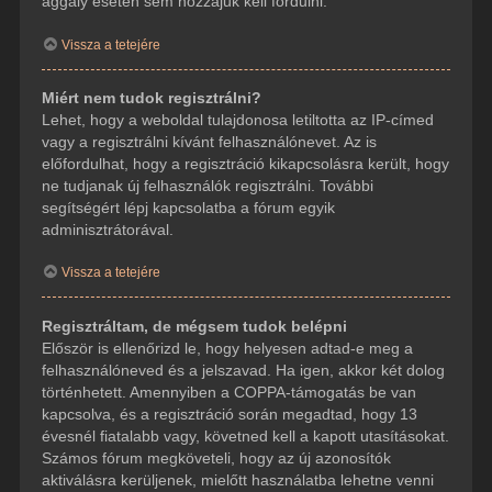
aggály esetén sem hozzájuk kell fordulni.
Vissza a tetejére
Miért nem tudok regisztrálni?
Lehet, hogy a weboldal tulajdonosa letiltotta az IP-címed
vagy a regisztrálni kívánt felhasználónevet. Az is
előfordulhat, hogy a regisztráció kikapcsolásra került, hogy
ne tudjanak új felhasználók regisztrálni. További
segítségért lépj kapcsolatba a fórum egyik
adminisztrátorával.
Vissza a tetejére
Regisztráltam, de mégsem tudok belépni
Először is ellenőrizd le, hogy helyesen adtad-e meg a
felhasználóneved és a jelszavad. Ha igen, akkor két dolog
történhetett. Amennyiben a COPPA-támogatás be van
kapcsolva, és a regisztráció során megadtad, hogy 13
évesnél fiatalabb vagy, követned kell a kapott utasításokat.
Számos fórum megköveteli, hogy az új azonosítók
aktiválásra kerüljenek, mielőtt használatba lehetne venni