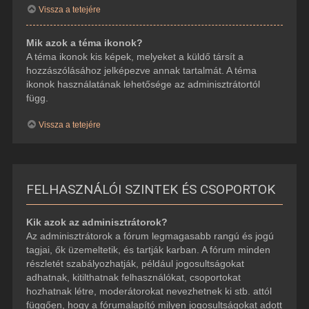
Vissza a tetejére
Mik azok a téma ikonok?
A téma ikonok kis képek, melyeket a küldő társít a
hozzászólásához jelképezve annak tartalmát. A téma
ikonok használatának lehetősége az adminisztrátortól
függ.
Vissza a tetejére
FELHASZNÁLÓI SZINTEK ÉS CSOPORTOK
Kik azok az adminisztrátorok?
Az adminisztrátorok a fórum legmagasabb rangú és jogú
tagjai, ők üzemeltetik, és tartják karban. A fórum minden
részletét szabályozhatják, például jogosultságokat
adhatnak, kitilthatnak felhasználókat, csoportokat
hozhatnak létre, moderátorokat nevezhetnek ki stb. attól
függően, hogy a fórumalapító milyen jogosultságokat adott