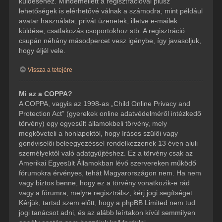
küldéséhez. Mindemellett a regisztrációval plusz
lehetőségek is elérhetővé válnak a számodra, mint például
avatar használata, privát üzenetek, illetve e-mailek
küldése, csatlakozás csoportokhoz stb. A regisztráció
csupán néhány másodpercet vesz igénybe, így javasoljuk,
hogy éljél vele.
Vissza a tetejére
Mi az a COPPA?
A COPPA, vagyis az 1998-as „Child Online Privacy and
Protection Act” (gyerekek online adatvédelméről intézkedő
törvény) egy egyesült államokbeli törvény, mely
megköveteli a honlapoktól, hogy írásos szülői vagy
gondviselői beleegyezéssel rendelkezzenek 13 éven aluli
személyektől való adatgyűjtéshez. Ez a törvény csak az
Amerikai Egyesült Államokban lévő szervereken működő
fórumokra érvényes, tehát Magyarországon nem. Ha nem
vagy biztos benne, hogy ez a törvény vonatkozik-e rád
vagy a fórumra, melyre regisztrálsz, kérj jogi segítséget.
Kérjük, tartsd szem előtt, hogy a phpBB Limited nem tud
jogi tanácsot adni, és az alább leírtakon kívül semmilyen