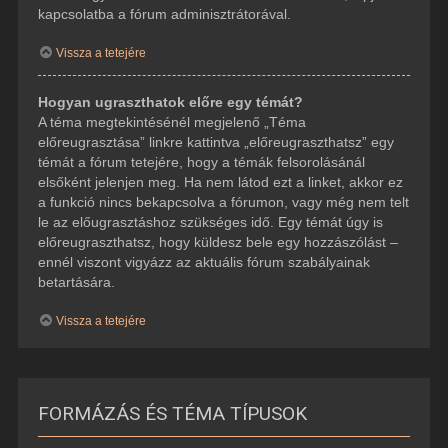
kapcsolatba a fórum adminisztrátorával.
Vissza a tetejére
Hogyan ugraszthatok előre egy témát?
A téma megtekintésénél megjelenő „Téma
előreugrasztása” linkre kattintva „előreugraszthatsz” egy
témát a fórum tetejére, hogy a témák felsorolásánál
elsőként jelenjen meg. Ha nem látod ezt a linket, akkor ez
a funkció nincs bekapcsolva a fórumon, vagy még nem telt
le az előugrasztáshoz szükséges idő. Egy témát úgy is
előreugraszthatsz, hogy küldesz bele egy hozzászólást –
ennél viszont vigyázz az aktuális fórum szabályainak
betartására.
Vissza a tetejére
FORMÁZÁS ÉS TÉMA TÍPUSOK