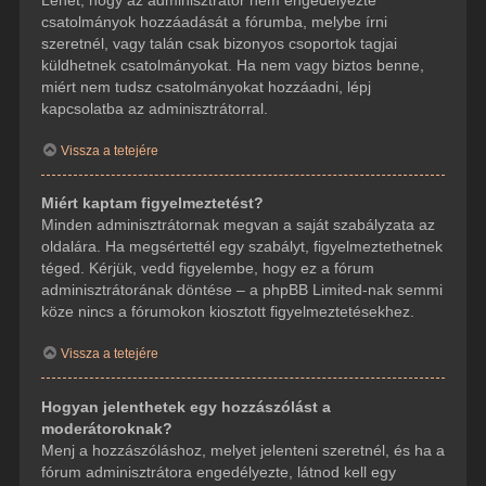
csatolmányok hozzáadását a fórumba, melybe írni
szeretnél, vagy talán csak bizonyos csoportok tagjai
küldhetnek csatolmányokat. Ha nem vagy biztos benne,
miért nem tudsz csatolmányokat hozzáadni, lépj
kapcsolatba az adminisztrátorral.
Vissza a tetejére
Miért kaptam figyelmeztetést?
Minden adminisztrátornak megvan a saját szabályzata az
oldalára. Ha megsértettél egy szabályt, figyelmeztethetnek
téged. Kérjük, vedd figyelembe, hogy ez a fórum
adminisztrátorának döntése – a phpBB Limited-nak semmi
köze nincs a fórumokon kiosztott figyelmeztetésekhez.
Vissza a tetejére
Hogyan jelenthetek egy hozzászólást a
moderátoroknak?
Menj a hozzászóláshoz, melyet jelenteni szeretnél, és ha a
fórum adminisztrátora engedélyezte, látnod kell egy