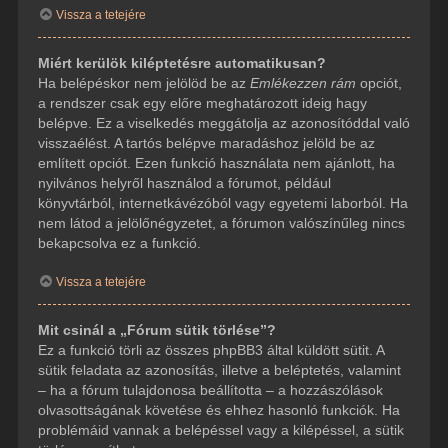
Vissza a tetejére
Miért kerülök kiléptetésre automatikusan?
Ha belépéskor nem jelölöd be az
Emlékezzen rám
opciót,
a rendszer csak egy előre meghatározott ideig hagy
belépve. Ez a viselkedés meggátolja az azonosítóddal való
visszaélést. A tartós belépve maradáshoz jelöld be az
említett opciót. Ezen funkció használata nem ajánlott, ha
nyilvános helyről használod a fórumot, például
könyvtárból, internetkávézóból vagy egyetemi laborból. Ha
nem látod a jelölőnégyzetet, a fórumon valószínűleg nincs
bekapcsolva ez a funkció.
Vissza a tetejére
Mit csinál a „Fórum sütik törlése”?
Ez a funkció törli az összes phpBB3 által küldött sütit. A
sütik feladata az azonosítás, illetve a beléptetés, valamint
– ha a fórum tulajdonosa beállította – a hozzászólások
olvasottságának követése és ehhez hasonló funkciók. Ha
problémáid vannak a belépéssel vagy a kilépéssel, a sütik