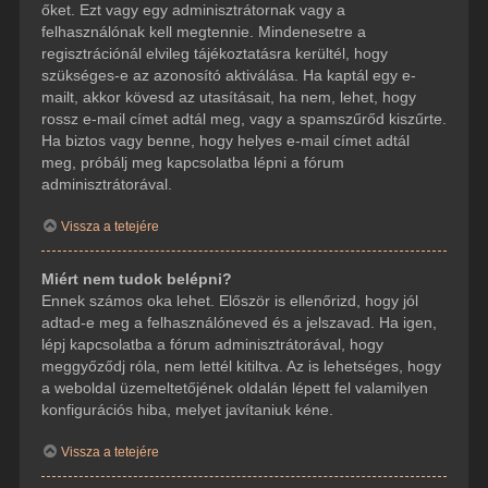
őket. Ezt vagy egy adminisztrátornak vagy a
felhasználónak kell megtennie. Mindenesetre a
regisztrációnál elvileg tájékoztatásra kerültél, hogy
szükséges-e az azonosító aktiválása. Ha kaptál egy e-
mailt, akkor kövesd az utasításait, ha nem, lehet, hogy
rossz e-mail címet adtál meg, vagy a spamszűrőd kiszűrte.
Ha biztos vagy benne, hogy helyes e-mail címet adtál
meg, próbálj meg kapcsolatba lépni a fórum
adminisztrátorával.
Vissza a tetejére
Miért nem tudok belépni?
Ennek számos oka lehet. Először is ellenőrizd, hogy jól
adtad-e meg a felhasználóneved és a jelszavad. Ha igen,
lépj kapcsolatba a fórum adminisztrátorával, hogy
meggyőződj róla, nem lettél kitiltva. Az is lehetséges, hogy
a weboldal üzemeltetőjének oldalán lépett fel valamilyen
konfigurációs hiba, melyet javítaniuk kéne.
Vissza a tetejére