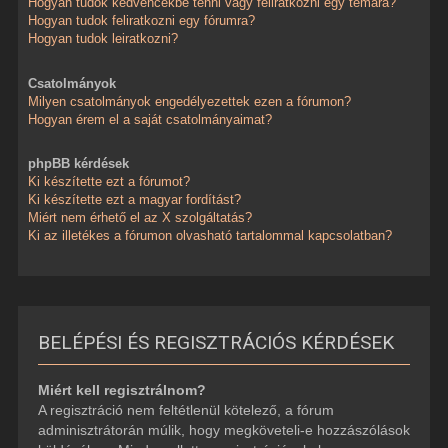
Hogyan tudok kedvencekbe tenni vagy feliratkozni egy témára?
Hogyan tudok feliratkozni egy fórumra?
Hogyan tudok leiratkozni?
Csatolmányok
Milyen csatolmányok engedélyezettek ezen a fórumon?
Hogyan érem el a saját csatolmányaimat?
phpBB kérdések
Ki készítette ezt a fórumot?
Ki készítette ezt a magyar fordítást?
Miért nem érhető el az X szolgáltatás?
Ki az illetékes a fórumon olvasható tartalommal kapcsolatban?
BELÉPÉSI ÉS REGISZTRÁCIÓS KÉRDÉSEK
Miért kell regisztrálnom?
A regisztráció nem feltétlenül kötelező, a fórum
adminisztrátorán múlik, hogy megköveteli-e hozzászólások