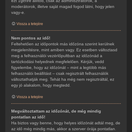
ezt
Igen
re állítod, csak az adminisztrátorok, a
moderátorok, illetve saját magad fogod látni, hogy jelen
vagy-e.
Vissza a tetejére
Nem pontos az idő!
Feltehetően az időpontok más időzóna szerint kerülnek
megjelenítésre, mint amiben vagy. Ez esetben változtasd
meg a felhasználói vezérlőpultban az időzónád a
tartózkodási helyednek megfelelően. Kérjük, vedd
figyelembe, hogy az időzónát – mint a legtöbb más
felhasználói beállítást – csak regisztrált felhasználók
változtathatják meg. Tehát ha még nem regisztráltál, ez
egy jó alakalom, hogy megtedd.
Vissza a tetejére
Megváltoztattam az időzónát, de még mindig
pontatlan az idő!
Ha biztos vagy benne, hogy helyes időzónát adtál meg, de
az idő még mindig más, akkor a szerver órája pontatlan.