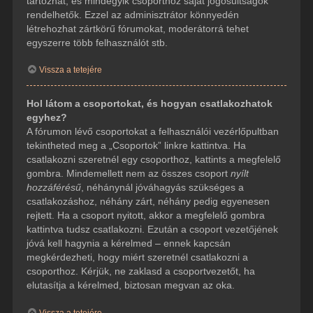
tartozhat, és mindegyik csoporthoz saját jogosultságok
rendelhetők. Ezzel az adminisztrátor könnyedén
létrehozhat zártkörű fórumokat, moderátorrá tehet
egyszerre több felhasználót stb.
Vissza a tetejére
Hol látom a csoportokat, és hogyan csatlakozhatok
egyhez?
A fórumon lévő csoportokat a felhasználói vezérlőpultban
tekintheted meg a „Csoportok” linkre kattintva. Ha
csatlakozni szeretnél egy csoporthoz, kattints a megfelelő
gombra. Mindemellett nem az összes csoport
nyílt
hozzáférésű
, néhánynál jóváhagyás szükséges a
csatlakozáshoz, néhány zárt, néhány pedig egyenesen
rejtett. Ha a csoport nyitott, akkor a megfelelő gombra
kattintva tudsz csatlakozni. Ezután a csoport vezetőjének
jóvá kell hagynia a kérelmed – ennek kapcsán
megkérdezheti, hogy miért szeretnél csatlakozni a
csoporthoz. Kérjük, ne zaklasd a csoportvezetőt, ha
elutasítja a kérelmed, biztosan megvan az oka.
Vissza a tetejére