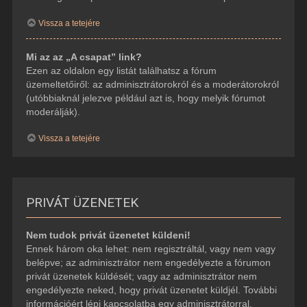
Vissza a tetejére
Mi az az „A csapat” link?
Ezen az oldalon egy listát találhatsz a fórum
üzemeltetőiről: az adminisztrátorokról és a moderátorokról
(utóbbiaknál jelezve például azt is, hogy melyik fórumot
moderálják).
Vissza a tetejére
PRIVÁT ÜZENETEK
Nem tudok privát üzenetet küldeni!
Ennek három oka lehet: nem regisztráltál, vagy nem vagy
belépve; az adminisztrátor nem engedélyezte a fórumon
privát üzenetek küldését; vagy az adminisztrátor nem
engedélyezte neked, hogy privát üzenetet küldjél. További
információért lépj kapcsolatba egy adminisztrátorral.