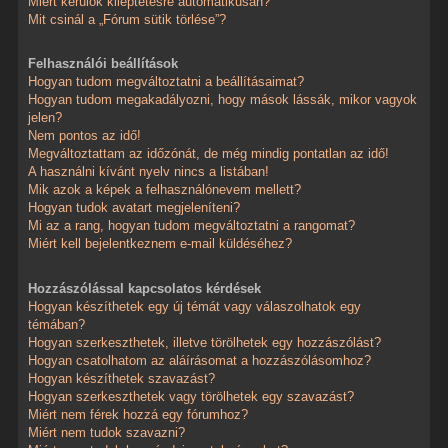
Miért kerülök kiléptetésre automatikusan?
Mit csinál a „Fórum sütik törlése”?
Felhasználói beállítások
Hogyan tudom megváltoztatni a beállításaimat?
Hogyan tudom megakadályozni, hogy mások lássák, mikor vagyok
jelen?
Nem pontos az idő!
Megváltoztattam az időzónát, de még mindig pontatlan az idő!
A használni kívánt nyelv nincs a listában!
Mik azok a képek a felhasználónevem mellett?
Hogyan tudok avatart megjeleníteni?
Mi az a rang, hogyan tudom megváltoztatni a rangomat?
Miért kell bejelentkeznem e-mail küldéséhez?
Hozzászólással kapcsolatos kérdések
Hogyan készíthetek egy új témát vagy válaszolhatok egy
témában?
Hogyan szerkeszthetek, illetve törölhetek egy hozzászólást?
Hogyan csatolhatom az aláírásomat a hozzászólásomhoz?
Hogyan készíthetek szavazást?
Hogyan szerkeszthetek vagy törölhetek egy szavazást?
Miért nem férek hozzá egy fórumhoz?
Miért nem tudok szavazni?