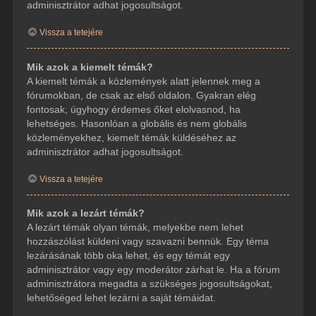
adminisztrátor adhat jogosultságot.
Vissza a tetejére
Mik azok a kiemelt témák?
A kiemelt témák a közlemények alatt jelennek meg a
fórumokban, de csak az első oldalon. Gyakran elég
fontosak, úgyhogy érdemes őket elolvasnod, ha
lehetséges. Hasonlóan a globális és nem globális
közleményekhez, kiemelt témák küldéséhez az
adminisztrátor adhat jogosultságot.
Vissza a tetejére
Mik azok a lezárt témák?
A lezárt témák olyan témák, melyekbe nem lehet
hozzászólást küldeni vagy szavazni bennük. Egy téma
lezárásának több oka lehet, és egy témát egy
adminisztrátor vagy egy moderátor zárhat le. Ha a fórum
adminisztrátora megadta a szükséges jogosultságokat,
lehetőséged lehet lezárni a saját témáidat.