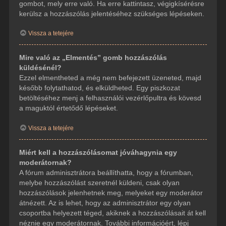
gombot, mely erre való. Ha erre kattintasz, végigkísérésre
kerülsz a hozzászólás jelentéséhez szükséges lépéseken.
Vissza a tetejére
Mire való az „Elmentés” gomb hozzászólás
küldésénél?
Ezzel elmentheted a még nem befejezett üzeneted, majd
később folytathatod, és elküldheted. Egy piszkozat
betöltéséhez menj a felhasználói vezérlőpultra és kövesd
a maguktól értetődő lépéseket.
Vissza a tetejére
Miért kell a hozzászólásomat jóváhagynia egy
moderátornak?
A fórum adminisztrátora beállíthatta, hogy a fórumban,
melybe hozzászólást szeretnél küldeni, csak olyan
hozzászólások jelenhetnek meg, melyeket egy moderátor
átnézett. Az is lehet, hogy az adminisztrátor egy olyan
csoportba helyezett téged, akiknek a hozzászólásait át kell
néznie egy moderátornak. További információért, lépj