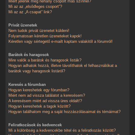
Miért jelenik meg néhány csoport más színnel?
Mi az az „elsődleges csoport”?
Mi az az „A csapat” link?
Privát üzenetek
Nem tudok privát üzenetet küldeni!
Folyamatosan kéretlen üzeneteket kapok!
Kéretlen vagy sértegető e-mailt kaptam valakitől a fórumról!
Barátok és haragosok
Mire valók a barátok és haragosok listák?
Hogyan adhatok hozzá, illetve távolíthatok el felhasználókat a
barátok vagy haragosok listáról?
Keresés a fórumban
Hogyan kereshetek egy fórumban?
Miért nem ad vissza találatot a keresésem?
A keresésem miért ad vissza üres oldalt!?
Hogyan kereshetek a tagok között?
Hogyan találhatom meg a saját hozzászólásaimat és témáimat?
Feliratkozások és kedvencek
Mi a különbség a kedvencekbe tétel és a feliratkozás között?