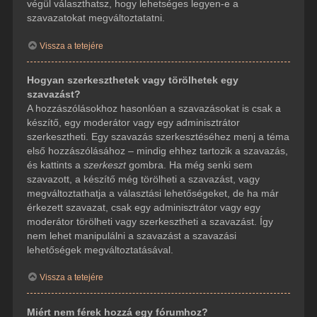
végül választhatsz, hogy lehetséges legyen-e a
szavazatokat megváltoztatatni.
Vissza a tetejére
Hogyan szerkeszthetek vagy törölhetek egy
szavazást?
A hozzászólásokhoz hasonlóan a szavazásokat is csak a
készítő, egy moderátor vagy egy adminisztrátor
szerkesztheti. Egy szavazás szerkesztéséhez menj a téma
első hozzászólásához – mindig ehhez tartozik a szavazás,
és kattints a
szerkeszt
gombra. Ha még senki sem
szavazott, a készítő még törölheti a szavazást, vagy
megváltoztathatja a választási lehetőségeket, de ha már
érkezett szavazat, csak egy adminisztrátor vagy egy
moderátor törölheti vagy szerkesztheti a szavazást. Így
nem lehet manipulálni a szavazást a szavazási
lehetőségek megváltoztatásával.
Vissza a tetejére
Miért nem férek hozzá egy fórumhoz?