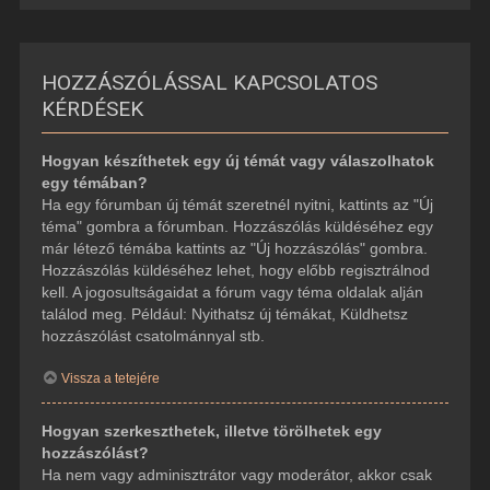
HOZZÁSZÓLÁSSAL KAPCSOLATOS
KÉRDÉSEK
Hogyan készíthetek egy új témát vagy válaszolhatok
egy témában?
Ha egy fórumban új témát szeretnél nyitni, kattints az "Új
téma" gombra a fórumban. Hozzászólás küldéséhez egy
már létező témába kattints az "Új hozzászólás" gombra.
Hozzászólás küldéséhez lehet, hogy előbb regisztrálnod
kell. A jogosultságaidat a fórum vagy téma oldalak alján
találod meg. Például: Nyithatsz új témákat, Küldhetsz
hozzászólást csatolmánnyal stb.
Vissza a tetejére
Hogyan szerkeszthetek, illetve törölhetek egy
hozzászólást?
Ha nem vagy adminisztrátor vagy moderátor, akkor csak