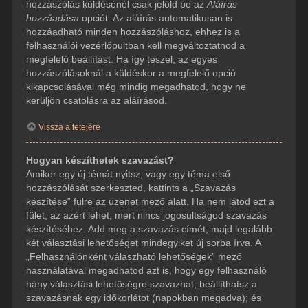
hozzászólás küldésénél csak jelöld be az
Aláírás
hozzáadása
opciót. Az aláírás automatikusan is
hozzáadható minden hozzászóláshoz, ehhez is a
felhasználói vezérlőpultban kell megváltoztatnod a
megfelelő beállítást. Ha így teszel, az egyes
hozzászólásoknál a küldéskor a megfelelő opció
kikapcsolásával még mindig megadhatod, hogy ne
kerüljön csatolásra az aláírásod.
Vissza a tetejére
Hogyan készíthetek szavazást?
Amikor egy új témát nyitsz, vagy egy téma első
hozzászólását szerkeszted, kattints a „Szavazás
készítése” fülre az üzenet mező alatt. Ha nem látod ezt a
fület, az azért lehet, mert nincs jogosultságod szavazás
készítéséhez. Add meg a szavazás címét, majd legalább
két választási lehetőséget mindegyiket új sorba írva. A
„Felhasználónként válaszható lehetőségek” mező
használatával megadhatod azt is, hogy egy felhasználó
hány választási lehetőségre szavazhat; beállíthatsz a
szavazásnak egy időkorlátot (napokban megadva); és