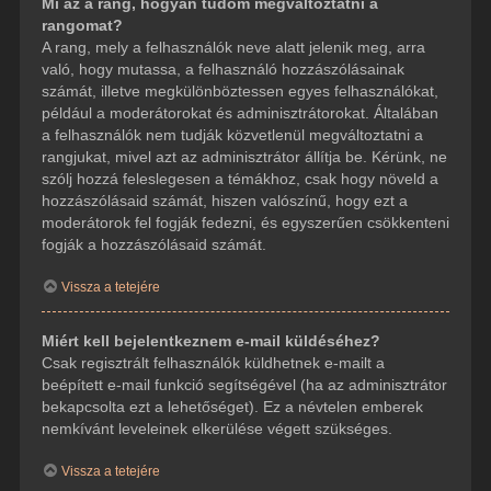
Mi az a rang, hogyan tudom megváltoztatni a
rangomat?
A rang, mely a felhasználók neve alatt jelenik meg, arra
való, hogy mutassa, a felhasználó hozzászólásainak
számát, illetve megkülönböztessen egyes felhasználókat,
például a moderátorokat és adminisztrátorokat. Általában
a felhasználók nem tudják közvetlenül megváltoztatni a
rangjukat, mivel azt az adminisztrátor állítja be. Kérünk, ne
szólj hozzá feleslegesen a témákhoz, csak hogy növeld a
hozzászólásaid számát, hiszen valószínű, hogy ezt a
moderátorok fel fogják fedezni, és egyszerűen csökkenteni
fogják a hozzászólásaid számát.
Vissza a tetejére
Miért kell bejelentkeznem e-mail küldéséhez?
Csak regisztrált felhasználók küldhetnek e-mailt a
beépített e-mail funkció segítségével (ha az adminisztrátor
bekapcsolta ezt a lehetőséget). Ez a névtelen emberek
nemkívánt leveleinek elkerülése végett szükséges.
Vissza a tetejére