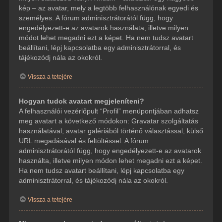
kép – az avatar, mely a legtöbb felhasználónak egyedi és
személyes. A fórum adminisztrátorától függ, hogy
engedélyezett-e az avatarok használata, illetve milyen
módot lehet megadni ezt a képet. Ha nem tudsz avatart
beállítani, lépj kapcsolatba egy adminisztrátorral, és
tájékozódj nála az okokról.
Vissza a tetejére
Hogyan tudok avatart megjeleníteni?
A felhasználói vezérlőpult “Profil” menüpontjában adhatsz
meg avatart a következő módokon: Gravatar szolgáltatás
használatával, avatar galériából történő választással, külső
URL megadásával és feltöltéssel. A fórum
adminisztrátorától függ, hogy engedélyezett-e az avatarok
használta, illetve milyen módon lehet megadni ezt a képet.
Ha nem tudsz avatart beállítani, lépj kapcsolatba egy
adminisztrátorral, és tájékozódj nála az okokról.
Vissza a tetejére