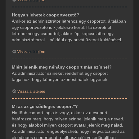
Hogyan lehetek csoportvezető?
Amikor az adminisztrátor létrehoz egy csoportot, általában
egy csoportvezető is kijelölésre kerül. Ha szeretnél
létrehozni egy csoportot, akkor lépj kapcsolatba egy
adminisztrátorral – például egy privát üzenet küldésével.
Vissza a tetejére
Miért jelenik meg néhány csoport más színnel?
Az adminisztrátor színeket rendelhet egy csoport
tagjaihoz, hogy könnyen azonosíthatók legyenek.
Vissza a tetejére
Mi az az „elsődleges csoport”?
Ha több csoport tagja is vagy, akkor ez a csoport
határozza meg, hogy milyen színnel jelenik meg a neved,
és hogy alapból milyen csoport avatar jelenik meg nálad.
Az adminisztrátor engedélyezheti, hogy megváltoztasd az
elsődleges csoportodat a felhasználói vezérlőpultban.