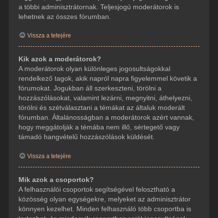
a többi adminisztrátornak. Teljesjogú moderátorok is
lehetnek az összes fórumban.
Vissza a tetejére
Kik azok a moderátorok?
A moderátorok olyan különleges jogosultságokkal
rendelkező tagok, akik napról napra figyelemmel követik a
fórumokat. Jogukban áll szerkeszteni, törölni a
hozzászólásokat, valamint lezárni, megnyitni, áthelyezni,
törölni és szétválasztani a témákat az általuk moderált
fórumban. Általánosságban a moderátorok azért vannak,
hogy meggátolják a témába nem illő, sértegető vagy
támadó hangvételű hozzászólások küldését.
Vissza a tetejére
Mik azok a csoportok?
A felhasználói csoportok segítségével felosztható a
közösség olyan egységekre, melyeket az adminisztrátor
könnyen kezelhet. Minden felhasználó több csoportba is