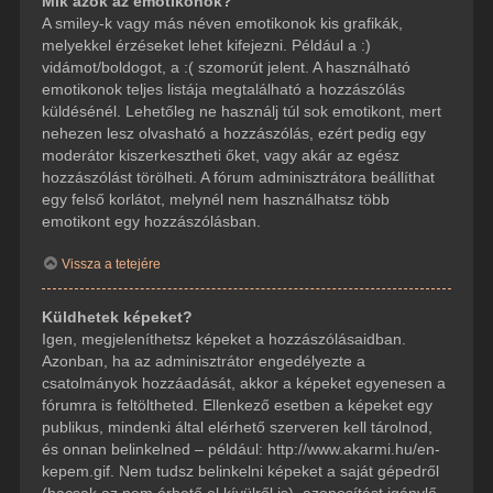
Mik azok az emotikonok?
A smiley-k vagy más néven emotikonok kis grafikák,
melyekkel érzéseket lehet kifejezni. Például a :)
vidámot/boldogot, a :( szomorút jelent. A használható
emotikonok teljes listája megtalálható a hozzászólás
küldésénél. Lehetőleg ne használj túl sok emotikont, mert
nehezen lesz olvasható a hozzászólás, ezért pedig egy
moderátor kiszerkesztheti őket, vagy akár az egész
hozzászólást törölheti. A fórum adminisztrátora beállíthat
egy felső korlátot, melynél nem használhatsz több
emotikont egy hozzászólásban.
Vissza a tetejére
Küldhetek képeket?
Igen, megjeleníthetsz képeket a hozzászólásaidban.
Azonban, ha az adminisztrátor engedélyezte a
csatolmányok hozzáadását, akkor a képeket egyenesen a
fórumra is feltöltheted. Ellenkező esetben a képeket egy
publikus, mindenki által elérhető szerveren kell tárolnod,
és onnan belinkelned – például: http://www.akarmi.hu/en-
kepem.gif. Nem tudsz belinkelni képeket a saját gépedről