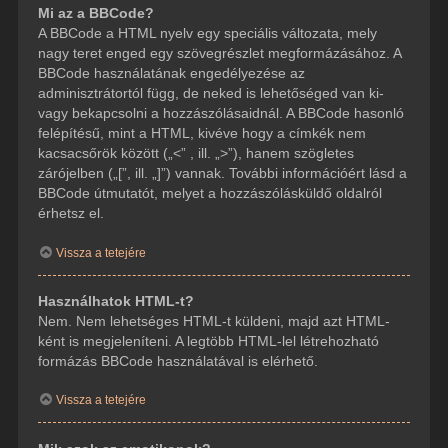
Mi az a BBCode?
A BBCode a HTML nyelv egy speciális változata, mely
nagy teret enged egy szövegrészlet megformázásához. A
BBCode használatának engedélyezése az
adminisztrátortól függ, de neked is lehetőséged van ki-
vagy bekapcsolni a hozzászólásaidnál. A BBCode hasonló
felépítésű, mint a HTML, kivéve hogy a címkék nem
kacsacsőrök között („<” , ill. „>”), hanem szögletes
zárójelben („[”, ill. „]”) vannak. További információért lásd a
BBCode útmutatót, melyet a hozzászólásküldő oldalról
érhetsz el.
Vissza a tetejére
Használhatok HTML-t?
Nem. Nem lehetséges HTML-t küldeni, majd azt HTML-
ként is megjeleníteni. A legtöbb HTML-lel létrehozható
formázás BBCode használatával is elérhető.
Vissza a tetejére