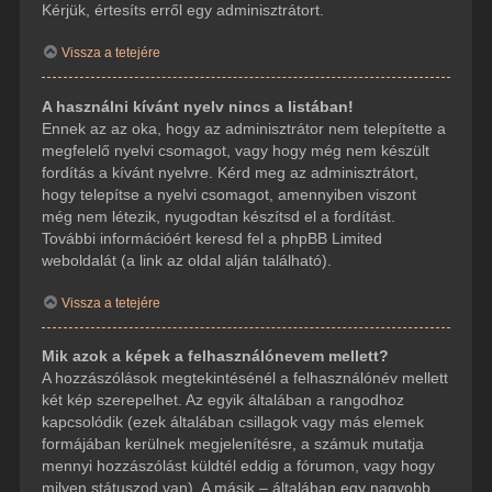
Kérjük, értesíts erről egy adminisztrátort.
Vissza a tetejére
A használni kívánt nyelv nincs a listában!
Ennek az az oka, hogy az adminisztrátor nem telepítette a
megfelelő nyelvi csomagot, vagy hogy még nem készült
fordítás a kívánt nyelvre. Kérd meg az adminisztrátort,
hogy telepítse a nyelvi csomagot, amennyiben viszont
még nem létezik, nyugodtan készítsd el a fordítást.
További információért keresd fel a phpBB Limited
weboldalát (a link az oldal alján található).
Vissza a tetejére
Mik azok a képek a felhasználónevem mellett?
A hozzászólások megtekintésénél a felhasználónév mellett
két kép szerepelhet. Az egyik általában a rangodhoz
kapcsolódik (ezek általában csillagok vagy más elemek
formájában kerülnek megjelenítésre, a számuk mutatja
mennyi hozzászólást küldtél eddig a fórumon, vagy hogy
milyen státuszod van). A másik – általában egy nagyobb