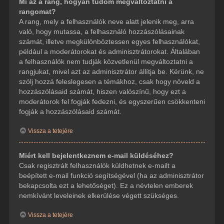
Mi az a rang, hogyan tudom megváltoztatni a
rangomat?
A rang, mely a felhasználók neve alatt jelenik meg, arra
való, hogy mutassa, a felhasználó hozzászólásainak
számát, illetve megkülönböztessen egyes felhasználókat,
például a moderátorokat és adminisztrátorokat. Általában
a felhasználók nem tudják közvetlenül megváltoztatni a
rangjukat, mivel azt az adminisztrátor állítja be. Kérünk, ne
szólj hozzá feleslegesen a témákhoz, csak hogy növeld a
hozzászólásaid számát, hiszen valószínű, hogy ezt a
moderátorok fel fogják fedezni, és egyszerűen csökkenteni
fogják a hozzászólásaid számát.
Vissza a tetejére
Miért kell bejelentkeznem e-mail küldéséhez?
Csak regisztrált felhasználók küldhetnek e-mailt a
beépített e-mail funkció segítségével (ha az adminisztrátor
bekapcsolta ezt a lehetőséget). Ez a névtelen emberek
nemkívánt leveleinek elkerülése végett szükséges.
Vissza a tetejére