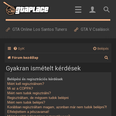
GTA Online Los Santos Tuners
GTA V Csalások
GyIK
Belépés
K
Fórum kezdőlap
e
Gyakran ismételt kérdések
r
Belépési és regisztrációs kérdések
e
Miért kell regisztrálnom?
s
Mi az a COPPA?
Miért nem tudok regisztrálni?
é
Regisztráltam, de mégsem tudok belépni
Miért nem tudok belépni?
s
Korábban regisztráltam magam, azonban már nem tudok belépni?!
Elfelejtettem a jelszavamat!