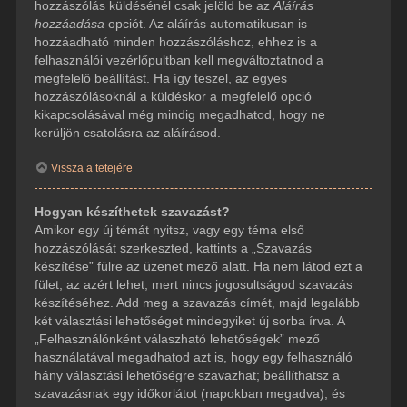
hozzászólás küldésénél csak jelöld be az
Aláírás
hozzáadása
opciót. Az aláírás automatikusan is
hozzáadható minden hozzászóláshoz, ehhez is a
felhasználói vezérlőpultban kell megváltoztatnod a
megfelelő beállítást. Ha így teszel, az egyes
hozzászólásoknál a küldéskor a megfelelő opció
kikapcsolásával még mindig megadhatod, hogy ne
kerüljön csatolásra az aláírásod.
Vissza a tetejére
Hogyan készíthetek szavazást?
Amikor egy új témát nyitsz, vagy egy téma első
hozzászólását szerkeszted, kattints a „Szavazás
készítése” fülre az üzenet mező alatt. Ha nem látod ezt a
fület, az azért lehet, mert nincs jogosultságod szavazás
készítéséhez. Add meg a szavazás címét, majd legalább
két választási lehetőséget mindegyiket új sorba írva. A
„Felhasználónként válaszható lehetőségek” mező
használatával megadhatod azt is, hogy egy felhasználó
hány választási lehetőségre szavazhat; beállíthatsz a
szavazásnak egy időkorlátot (napokban megadva); és