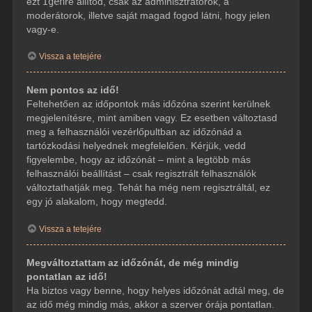
ezt
Igen
re állítod, csak az adminisztrátorok, a
moderátorok, illetve saját magad fogod látni, hogy jelen
vagy-e.
Vissza a tetejére
Nem pontos az idő!
Feltehetően az időpontok más időzóna szerint kerülnek
megjelenítésre, mint amiben vagy. Ez esetben változtasd
meg a felhasználói vezérlőpultban az időzónád a
tartózkodási helyednek megfelelően. Kérjük, vedd
figyelembe, hogy az időzónát – mint a legtöbb más
felhasználói beállítást – csak regisztrált felhasználók
változtathatják meg. Tehát ha még nem regisztráltál, ez
egy jó alakalom, hogy megtedd.
Vissza a tetejére
Megváltoztattam az időzónát, de még mindig
pontatlan az idő!
Ha biztos vagy benne, hogy helyes időzónát adtál meg, de
az idő még mindig más, akkor a szerver órája pontatlan.