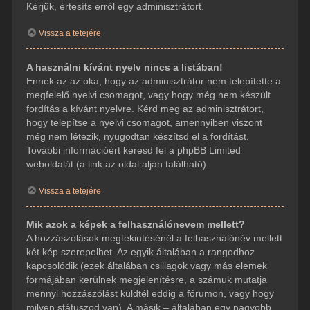
Kérjük, értesíts erről egy adminisztrátort.
Vissza a tetejére
A használni kívánt nyelv nincs a listában!
Ennek az az oka, hogy az adminisztrátor nem telepítette a
megfelelő nyelvi csomagot, vagy hogy még nem készült
fordítás a kívánt nyelvre. Kérd meg az adminisztrátort,
hogy telepítse a nyelvi csomagot, amennyiben viszont
még nem létezik, nyugodtan készítsd el a fordítást.
További információért keresd fel a phpBB Limited
weboldalát (a link az oldal alján található).
Vissza a tetejére
Mik azok a képek a felhasználónevem mellett?
A hozzászólások megtekintésénél a felhasználónév mellett
két kép szerepelhet. Az egyik általában a rangodhoz
kapcsolódik (ezek általában csillagok vagy más elemek
formájában kerülnek megjelenítésre, a számuk mutatja
mennyi hozzászólást küldtél eddig a fórumon, vagy hogy
milyen státuszod van). A másik – általában egy nagyobb