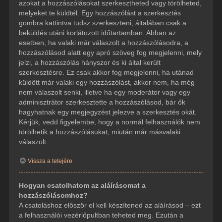
azokat a hozzászólásokat szerkesztheted vagy törölheted,
melyeket te küldtél. Egy hozzászólást a szerkesztés
gombra kattintva tudsz szerkeszteni, általában csak a
beküldés utáni korlátozott időtartamban. Abban az
esetben, ha valaki már válaszolt a hozzászólásodra, a
hozzászólásod alatt egy apró szöveg fog megjelenni, mely
jelzi, a hozzászólás hányszor és ki által került
szerkesztésre. Ez csak akkor fog megjelenni, ha utánad
küldött már valaki egy hozzászólást, akkor nem, ha még
nem válaszolt senki, illetve ha egy moderátor vagy egy
adminisztrátor szerkesztette a hozzászólásod, bár ők
hagyhatnak egy megjegyzést jelezve a szerkesztés okát.
Kérjük, vedd figyelembe, hogy a normál felhasználók nem
törölhetik a hozzászólásukat, miután már másvalaki
válaszolt.
Vissza a tetejére
Hogyan csatolhatom az aláírásomat a
hozzászólásomhoz?
A csatoláshoz először el kell készítened az aláírásod – ezt
a felhasználói vezérlőpultban teheted meg. Ezután a