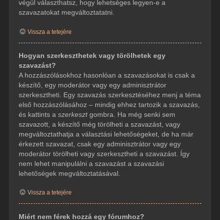
végül választhatsz, hogy lehetséges legyen-e a
szavazatokat megváltoztatatni.
Vissza a tetejére
Hogyan szerkeszthetek vagy törölhetek egy
szavazást?
A hozzászólásokhoz hasonlóan a szavazásokat is csak a
készítő, egy moderátor vagy egy adminisztrátor
szerkesztheti. Egy szavazás szerkesztéséhez menj a téma
első hozzászólásához – mindig ehhez tartozik a szavazás,
és kattints a
szerkeszt
gombra. Ha még senki sem
szavazott, a készítő még törölheti a szavazást, vagy
megváltoztathatja a választási lehetőségeket, de ha már
érkezett szavazat, csak egy adminisztrátor vagy egy
moderátor törölheti vagy szerkesztheti a szavazást. Így
nem lehet manipulálni a szavazást a szavazási
lehetőségek megváltoztatásával.
Vissza a tetejére
Miért nem férek hozzá egy fórumhoz?