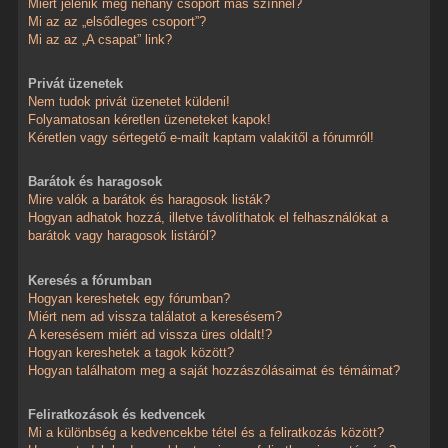
Miért jelenik meg néhány csoport más színnel?
Mi az az „elsődleges csoport”?
Mi az az „A csapat” link?
Privát üzenetek
Nem tudok privát üzenetet küldeni!
Folyamatosan kéretlen üzeneteket kapok!
Kéretlen vagy sértegető e-mailt kaptam valakitől a fórumról!
Barátok és haragosok
Mire valók a barátok és haragosok listák?
Hogyan adhatok hozzá, illetve távolíthatok el felhasználókat a
barátok vagy haragosok listáról?
Keresés a fórumban
Hogyan kereshetek egy fórumban?
Miért nem ad vissza találatot a keresésem?
A keresésem miért ad vissza üres oldalt!?
Hogyan kereshetek a tagok között?
Hogyan találhatom meg a saját hozzászólásaimat és témáimat?
Feliratkozások és kedvencek
Mi a különbség a kedvencekbe tétel és a feliratkozás között?