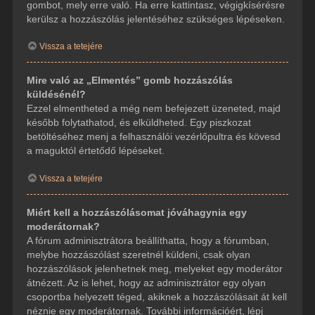
gombot, mely erre való. Ha erre kattintasz, végigkísérésre
kerülsz a hozzászólás jelentéséhez szükséges lépéseken.
Vissza a tetejére
Mire való az „Elmentés” gomb hozzászólás
küldésénél?
Ezzel elmentheted a még nem befejezett üzeneted, majd
később folytathatod, és elküldheted. Egy piszkozat
betöltéséhez menj a felhasználói vezérlőpultra és kövesd
a maguktól értetődő lépéseket.
Vissza a tetejére
Miért kell a hozzászólásomat jóváhagynia egy
moderátornak?
A fórum adminisztrátora beállíthatta, hogy a fórumban,
melybe hozzászólást szeretnél küldeni, csak olyan
hozzászólások jelenhetnek meg, melyeket egy moderátor
átnézett. Az is lehet, hogy az adminisztrátor egy olyan
csoportba helyezett téged, akiknek a hozzászólásait át kell
néznie egy moderátornak. További információért, lépj