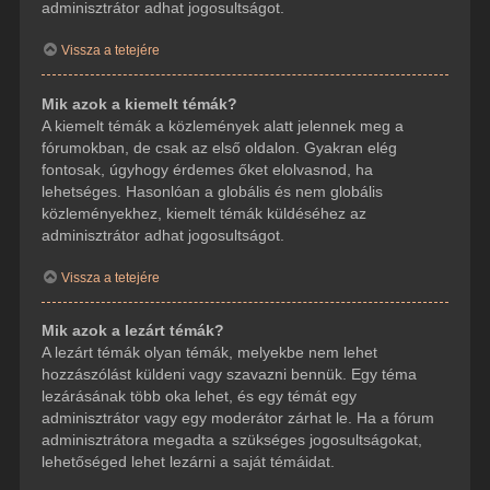
adminisztrátor adhat jogosultságot.
Vissza a tetejére
Mik azok a kiemelt témák?
A kiemelt témák a közlemények alatt jelennek meg a
fórumokban, de csak az első oldalon. Gyakran elég
fontosak, úgyhogy érdemes őket elolvasnod, ha
lehetséges. Hasonlóan a globális és nem globális
közleményekhez, kiemelt témák küldéséhez az
adminisztrátor adhat jogosultságot.
Vissza a tetejére
Mik azok a lezárt témák?
A lezárt témák olyan témák, melyekbe nem lehet
hozzászólást küldeni vagy szavazni bennük. Egy téma
lezárásának több oka lehet, és egy témát egy
adminisztrátor vagy egy moderátor zárhat le. Ha a fórum
adminisztrátora megadta a szükséges jogosultságokat,
lehetőséged lehet lezárni a saját témáidat.