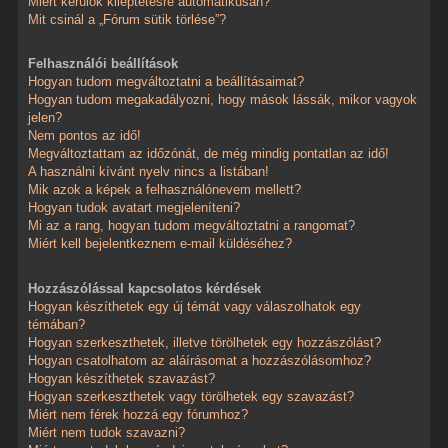
Miért kerülök kiléptetésre automatikusan?
Mit csinál a „Fórum sütik törlése”?
Felhasználói beállítások
Hogyan tudom megváltoztatni a beállításaimat?
Hogyan tudom megakadályozni, hogy mások lássák, mikor vagyok
jelen?
Nem pontos az idő!
Megváltoztattam az időzónát, de még mindig pontatlan az idő!
A használni kívánt nyelv nincs a listában!
Mik azok a képek a felhasználónevem mellett?
Hogyan tudok avatart megjeleníteni?
Mi az a rang, hogyan tudom megváltoztatni a rangomat?
Miért kell bejelentkeznem e-mail küldéséhez?
Hozzászólással kapcsolatos kérdések
Hogyan készíthetek egy új témát vagy válaszolhatok egy
témában?
Hogyan szerkeszthetek, illetve törölhetek egy hozzászólást?
Hogyan csatolhatom az aláírásomat a hozzászólásomhoz?
Hogyan készíthetek szavazást?
Hogyan szerkeszthetek vagy törölhetek egy szavazást?
Miért nem férek hozzá egy fórumhoz?
Miért nem tudok szavazni?