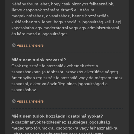
Néhány fórum lehet, hogy csak bizonyos felhasználók,
illetve csoportok számára érhető el. A fórum
megtekintéséhez, olvasásához, benne hozzászólás
küldéséhez stb. lehet, hogy speciális jogosultság kell. Lépj
kapcsolatba egy moderátorral vagy egy adminisztrátorral,
és kérelmezd a jogosultságot.
Vissza a tetejére
Miért nem tudok szavazni?
Csak regisztrált felhasználók vehetnek részt a
szavazásokban (a többszöri szavazás elkerülése végett).
Amennyiben regisztrált felhasználó vagy de mégsem tudsz
szavazni, akkor valószínűleg nincs jogosultságod a
szavazáshoz.
Vissza a tetejére
Miért nem tudok hozzáadni csatolmányokat?
A csatolmányok feltöltéséhez szükséges jogosultság
megadható fórumokra, csoportokra vagy felhasználókra.
Lehet, hogy az adminisztrátor nem engedélyezte