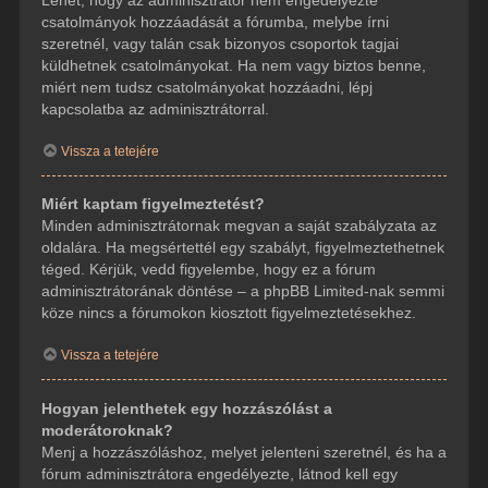
csatolmányok hozzáadását a fórumba, melybe írni
szeretnél, vagy talán csak bizonyos csoportok tagjai
küldhetnek csatolmányokat. Ha nem vagy biztos benne,
miért nem tudsz csatolmányokat hozzáadni, lépj
kapcsolatba az adminisztrátorral.
Vissza a tetejére
Miért kaptam figyelmeztetést?
Minden adminisztrátornak megvan a saját szabályzata az
oldalára. Ha megsértettél egy szabályt, figyelmeztethetnek
téged. Kérjük, vedd figyelembe, hogy ez a fórum
adminisztrátorának döntése – a phpBB Limited-nak semmi
köze nincs a fórumokon kiosztott figyelmeztetésekhez.
Vissza a tetejére
Hogyan jelenthetek egy hozzászólást a
moderátoroknak?
Menj a hozzászóláshoz, melyet jelenteni szeretnél, és ha a
fórum adminisztrátora engedélyezte, látnod kell egy