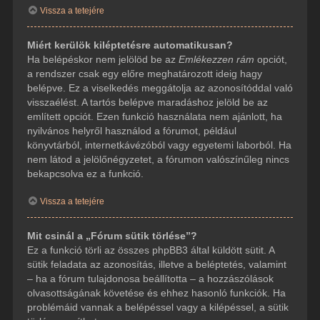
Vissza a tetejére
Miért kerülök kiléptetésre automatikusan?
Ha belépéskor nem jelölöd be az
Emlékezzen rám
opciót,
a rendszer csak egy előre meghatározott ideig hagy
belépve. Ez a viselkedés meggátolja az azonosítóddal való
visszaélést. A tartós belépve maradáshoz jelöld be az
említett opciót. Ezen funkció használata nem ajánlott, ha
nyilvános helyről használod a fórumot, például
könyvtárból, internetkávézóból vagy egyetemi laborból. Ha
nem látod a jelölőnégyzetet, a fórumon valószínűleg nincs
bekapcsolva ez a funkció.
Vissza a tetejére
Mit csinál a „Fórum sütik törlése”?
Ez a funkció törli az összes phpBB3 által küldött sütit. A
sütik feladata az azonosítás, illetve a beléptetés, valamint
– ha a fórum tulajdonosa beállította – a hozzászólások
olvasottságának követése és ehhez hasonló funkciók. Ha
problémáid vannak a belépéssel vagy a kilépéssel, a sütik