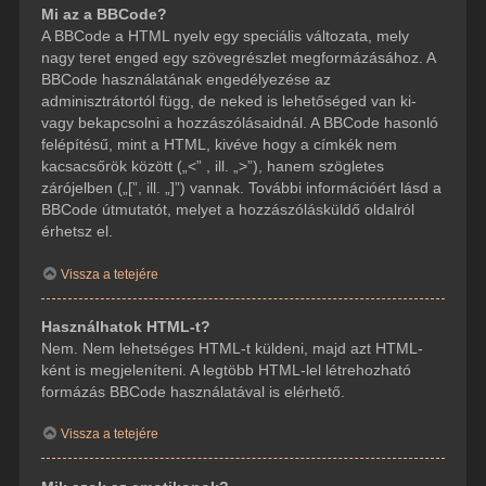
Mi az a BBCode?
A BBCode a HTML nyelv egy speciális változata, mely
nagy teret enged egy szövegrészlet megformázásához. A
BBCode használatának engedélyezése az
adminisztrátortól függ, de neked is lehetőséged van ki-
vagy bekapcsolni a hozzászólásaidnál. A BBCode hasonló
felépítésű, mint a HTML, kivéve hogy a címkék nem
kacsacsőrök között („<” , ill. „>”), hanem szögletes
zárójelben („[”, ill. „]”) vannak. További információért lásd a
BBCode útmutatót, melyet a hozzászólásküldő oldalról
érhetsz el.
Vissza a tetejére
Használhatok HTML-t?
Nem. Nem lehetséges HTML-t küldeni, majd azt HTML-
ként is megjeleníteni. A legtöbb HTML-lel létrehozható
formázás BBCode használatával is elérhető.
Vissza a tetejére