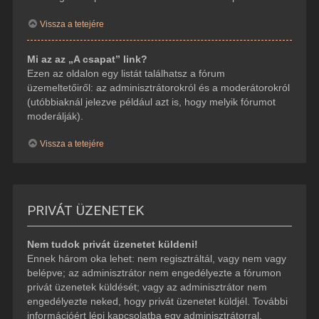
Vissza a tetejére
Mi az az „A csapat” link?
Ezen az oldalon egy listát találhatsz a fórum
üzemeltetőiről: az adminisztrátorokról és a moderátorokról
(utóbbiaknál jelezve például azt is, hogy melyik fórumot
moderálják).
Vissza a tetejére
PRIVÁT ÜZENETEK
Nem tudok privát üzenetet küldeni!
Ennek három oka lehet: nem regisztráltál, vagy nem vagy
belépve; az adminisztrátor nem engedélyezte a fórumon
privát üzenetek küldését; vagy az adminisztrátor nem
engedélyezte neked, hogy privát üzenetet küldjél. További
információért lépj kapcsolatba egy adminisztrátorral.