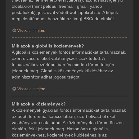
(hacsak az nem érhető el kívülről is), azonosítást igénylő
oldalakról (mint például freemail, gmail, yahoo
postafiókok), jelszóval védett weblapokról stb. A képek
megjelenítéséhez használd az [img] BBCode címkét.
Vissza a tetejére
Mik azok a globális közlemények?
A globális közlemények fontos információkat tartalmaznak,
ezért olvasd el őket valahányszor csak tudod. A
felhasználói vezérlőpultban és minden fórum tetején
jelennek meg. Globális közlemények küldéséhez az
adminisztrátor adhat jogosultságot.
Vissza a tetejére
Mik azok a közlemények?
A közlemények gyakran fontos információkat tartalmaznak
az adott fórummal kapcsolatban, ezért olvasd el őket
valahányszor csak tudod. A közlemények a fórum összes
oldalán, felül jelennek meg. Hasonlóan a globális
közleményekhez, közlemények küldéséhez is az