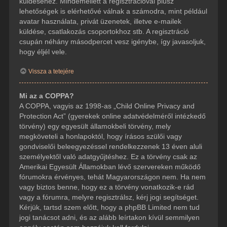
küldéséhez. Mindemellett a regisztrációval plusz
lehetőségek is elérhetővé válnak a számodra, mint például
avatar használata, privát üzenetek, illetve e-mailek
küldése, csatlakozás csoportokhoz stb. A regisztráció
csupán néhány másodpercet vesz igénybe, így javasoljuk,
hogy éljél vele.
Vissza a tetejére
Mi az a COPPA?
A COPPA, vagyis az 1998-as „Child Online Privacy and
Protection Act” (gyerekek online adatvédelméről intézkedő
törvény) egy egyesült államokbeli törvény, mely
megköveteli a honlapoktól, hogy írásos szülői vagy
gondviselői beleegyezéssel rendelkezzenek 13 éven aluli
személyektől való adatgyűjtéshez. Ez a törvény csak az
Amerikai Egyesült Államokban lévő szervereken működő
fórumokra érvényes, tehát Magyarországon nem. Ha nem
vagy biztos benne, hogy ez a törvény vonatkozik-e rád
vagy a fórumra, melyre regisztrálsz, kérj jogi segítséget.
Kérjük, tartsd szem előtt, hogy a phpBB Limited nem tud
jogi tanácsot adni, és az alább leírtakon kívül semmilyen