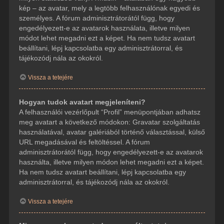
kép – az avatar, mely a legtöbb felhasználónak egyedi és
személyes. A fórum adminisztrátorától függ, hogy
engedélyezett-e az avatarok használata, illetve milyen
módot lehet megadni ezt a képet. Ha nem tudsz avatart
beállítani, lépj kapcsolatba egy adminisztrátorral, és
tájékozódj nála az okokról.
Vissza a tetejére
Hogyan tudok avatart megjeleníteni?
A felhasználói vezérlőpult “Profil” menüpontjában adhatsz
meg avatart a következő módokon: Gravatar szolgáltatás
használatával, avatar galériából történő választással, külső
URL megadásával és feltöltéssel. A fórum
adminisztrátorától függ, hogy engedélyezett-e az avatarok
használta, illetve milyen módon lehet megadni ezt a képet.
Ha nem tudsz avatart beállítani, lépj kapcsolatba egy
adminisztrátorral, és tájékozódj nála az okokról.
Vissza a tetejére