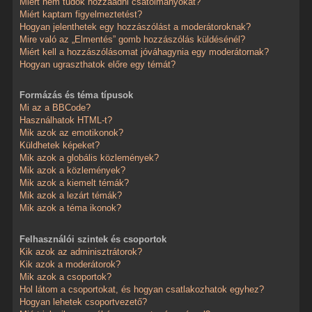
Miért nem tudok hozzáadni csatolmányokat?
Miért kaptam figyelmeztetést?
Hogyan jelenthetek egy hozzászólást a moderátoroknak?
Mire való az „Elmentés” gomb hozzászólás küldésénél?
Miért kell a hozzászólásomat jóváhagynia egy moderátornak?
Hogyan ugraszthatok előre egy témát?
Formázás és téma típusok
Mi az a BBCode?
Használhatok HTML-t?
Mik azok az emotikonok?
Küldhetek képeket?
Mik azok a globális közlemények?
Mik azok a közlemények?
Mik azok a kiemelt témák?
Mik azok a lezárt témák?
Mik azok a téma ikonok?
Felhasználói szintek és csoportok
Kik azok az adminisztrátorok?
Kik azok a moderátorok?
Mik azok a csoportok?
Hol látom a csoportokat, és hogyan csatlakozhatok egyhez?
Hogyan lehetek csoportvezető?