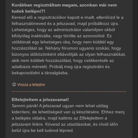
Korábban regisztráltam magam, azonban már nem
tudok belépni?!
Keresd elő a regisztrációkor kapott e-mailt, ellenőrizd le a
felhasználóneved és a jelszavad, majd próbálkozz újra.
Lehetséges, hogy az adminisztrátor valamilyen okból
kifolyólag inaktiválta, vagy törölte az azonosítód. Ez
utóbbinak egy lehetséges oka, hogy nem küldtél egy
hozzászólást se. Néhány fórumon ugyanis szokás, hogy
bizonyos időközönként eltávolítják az olyan felhasználókat,
akik nem küldtek hozzászólást, hogy csökkentsék az
adatbázis méretét. Próbálj meg újra regisztrálni és
bekapcsolódni a társalgásba.
Vissza a tetejére
Elfelejtettem a jelszavamat!
Semmi pánik! A jelszavad ugyan nem lehet utólag
kideríteni, de lehetőséged van új készítésére. Ehhez menj
a belépés oldalra, majd kattints az
Elfelejtettem a
jelszavam
linkre. Kövesd az utasításokat, és rövid időn
belül újra be kell tudnod lépned.