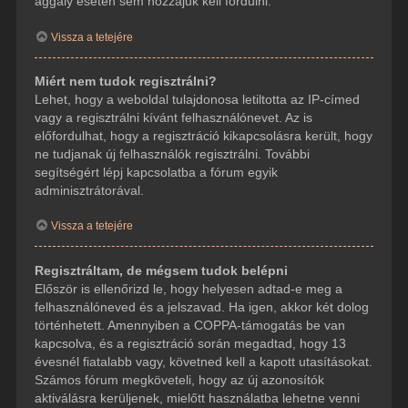
aggály esetén sem hozzájuk kell fordulni.
Vissza a tetejére
Miért nem tudok regisztrálni?
Lehet, hogy a weboldal tulajdonosa letiltotta az IP-címed
vagy a regisztrálni kívánt felhasználónevet. Az is
előfordulhat, hogy a regisztráció kikapcsolásra került, hogy
ne tudjanak új felhasználók regisztrálni. További
segítségért lépj kapcsolatba a fórum egyik
adminisztrátorával.
Vissza a tetejére
Regisztráltam, de mégsem tudok belépni
Először is ellenőrizd le, hogy helyesen adtad-e meg a
felhasználóneved és a jelszavad. Ha igen, akkor két dolog
történhetett. Amennyiben a COPPA-támogatás be van
kapcsolva, és a regisztráció során megadtad, hogy 13
évesnél fiatalabb vagy, követned kell a kapott utasításokat.
Számos fórum megköveteli, hogy az új azonosítók
aktiválásra kerüljenek, mielőtt használatba lehetne venni