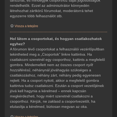
tartozhat, és mindegyik csoporthoz saját jogosultságok
rendelhetők. Ezzel az adminisztrátor könnyedén
létrehozhat zártkörű fórumokat, moderátorrá tehet
egyszerre több felhasználót stb.
Vissza a tetejére
Hol látom a csoportokat, és hogyan csatlakozhatok
egyhez?
A fórumon lévő csoportokat a felhasználói vezérlőpultban
tekintheted meg a „Csoportok” linkre kattintva. Ha
csatlakozni szeretnél egy csoporthoz, kattints a megfelelő
gombra. Mindemellett nem az összes csoport
nyílt
hozzáférésű
, néhánynál jóváhagyás szükséges a
csatlakozáshoz, néhány zárt, néhány pedig egyenesen
rejtett. Ha a csoport nyitott, akkor a megfelelő gombra
kattintva tudsz csatlakozni. Ezután a csoport vezetőjének
jóvá kell hagynia a kérelmed – ennek kapcsán
megkérdezheti, hogy miért szeretnél csatlakozni a
csoporthoz. Kérjük, ne zaklasd a csoportvezetőt, ha
elutasítja a kérelmed, biztosan megvan az oka.
Vissza a tetejére