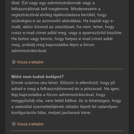
őket. Ezt vagy egy adminisztrátornak vagy a
felhasználónak kell megtennie. Mindenesetre a
regisztrációnál elvileg tájékoztatásra kerültél, hogy
szükséges-e az azonosító aktiválása. Ha kaptál egy e-
mailt, akkor kövesd az utasításait, ha nem, lehet, hogy
rossz e-mail címet adtál meg, vagy a spamszűrőd kiszűrte.
Ha biztos vagy benne, hogy helyes e-mail címet adtál
meg, próbálj meg kapcsolatba lépni a fórum
adminisztrátorával.
Vissza a tetejére
Miért nem tudok belépni?
Ennek számos oka lehet. Először is ellenőrizd, hogy jól
adtad-e meg a felhasználóneved és a jelszavad. Ha igen,
lépj kapcsolatba a fórum adminisztrátorával, hogy
meggyőződj róla, nem lettél kitiltva. Az is lehetséges, hogy
a weboldal üzemeltetőjének oldalán lépett fel valamilyen
konfigurációs hiba, melyet javítaniuk kéne.
Vissza a tetejére