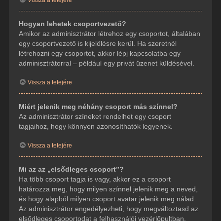
Hogyan lehetek csoportvezető?
Amikor az adminisztrátor létrehoz egy csoportot, általában
egy csoportvezető is kijelölésre kerül. Ha szeretnél
létrehozni egy csoportot, akkor lépj kapcsolatba egy
adminisztrátorral – például egy privát üzenet küldésével.
Vissza a tetejére
Miért jelenik meg néhány csoport más színnel?
Az adminisztrátor színeket rendelhet egy csoport
tagjaihoz, hogy könnyen azonosíthatók legyenek.
Vissza a tetejére
Mi az az „elsődleges csoport”?
Ha több csoport tagja is vagy, akkor ez a csoport
határozza meg, hogy milyen színnel jelenik meg a neved,
és hogy alapból milyen csoport avatar jelenik meg nálad.
Az adminisztrátor engedélyezheti, hogy megváltoztasd az
elsődleges csoportodat a felhasználói vezérlőpultban.