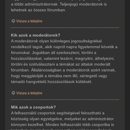
a többi adminisztrátornak. Teljesjogú moderátorok is
lehetnek az összes fórumban.
Vissza a tetejére
Kik azok a moderátorok?
A moderátorok olyan különleges jogosultságokkal
rendelkező tagok, akik napról napra figyelemmel követik a
fórumokat. Jogukban áll szerkeszteni, törölni a
hozzászólásokat, valamint lezárni, megnyitni, áthelyezni,
törölni és szétválasztani a témákat az általuk moderált
fórumban. Általánosságban a moderátorok azért vannak,
hogy meggátolják a témába nem illő, sértegető vagy
támadó hangvételű hozzászólások küldését.
Vissza a tetejére
Mik azok a csoportok?
A felhasználói csoportok segítségével felosztható a
közösség olyan egységekre, melyeket az adminisztrátor
könnyen kezelhet. Minden felhasználó több csoportba is