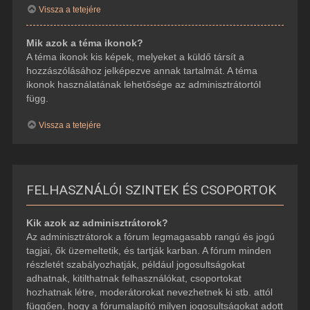
Vissza a tetejére
Mik azok a téma ikonok?
A téma ikonok kis képek, melyeket a küldő társít a
hozzászólásához jelképezve annak tartalmát. A téma
ikonok használatának lehetősége az adminisztrátortól
függ.
Vissza a tetejére
FELHASZNÁLÓI SZINTEK ÉS CSOPORTOK
Kik azok az adminisztrátorok?
Az adminisztrátorok a fórum legmagasabb rangú és jogú
tagjai, ők üzemeltetik, és tartják karban. A fórum minden
részletét szabályozhatják, például jogosultságokat
adhatnak, kitilthatnak felhasználókat, csoportokat
hozhatnak létre, moderátorokat nevezhetnek ki stb. attól
függően, hogy a fórumalapító milyen jogosultságokat adott