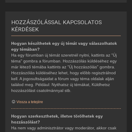
HOZZÁSZÓLÁSSAL KAPCSOLATOS
KÉRDÉSEK
Hogyan készíthetek egy új témát vagy válaszolhatok
egy témában?
Ha egy fórumban új témát szeretnél nyitni, kattints az "Új
téma" gombra a fórumban. Hozzászólás küldéséhez egy
már létező témába kattints az "Új hozzászólás" gombra.
Hozzászólás küldéséhez lehet, hogy előbb regisztrálnod
kell. A jogosultságaidat a fórum vagy téma oldalak alján
találod meg. Például: Nyithatsz új témákat, Küldhetsz
hozzászólást csatolmánnyal stb.
Vissza a tetejére
Hogyan szerkeszthetek, illetve törölhetek egy
hozzászólást?
Ha nem vagy adminisztrátor vagy moderátor, akkor csak