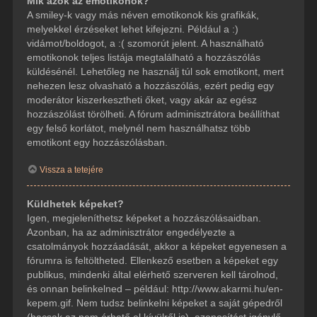
Mik azok az emotikonok?
A smiley-k vagy más néven emotikonok kis grafikák,
melyekkel érzéseket lehet kifejezni. Például a :)
vidámot/boldogot, a :( szomorút jelent. A használható
emotikonok teljes listája megtalálható a hozzászólás
küldésénél. Lehetőleg ne használj túl sok emotikont, mert
nehezen lesz olvasható a hozzászólás, ezért pedig egy
moderátor kiszerkesztheti őket, vagy akár az egész
hozzászólást törölheti. A fórum adminisztrátora beállíthat
egy felső korlátot, melynél nem használhatsz több
emotikont egy hozzászólásban.
Vissza a tetejére
Küldhetek képeket?
Igen, megjeleníthetsz képeket a hozzászólásaidban.
Azonban, ha az adminisztrátor engedélyezte a
csatolmányok hozzáadását, akkor a képeket egyenesen a
fórumra is feltöltheted. Ellenkező esetben a képeket egy
publikus, mindenki által elérhető szerveren kell tárolnod,
és onnan belinkelned – például: http://www.akarmi.hu/en-
kepem.gif. Nem tudsz belinkelni képeket a saját gépedről