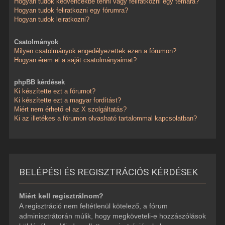
Hogyan tudok kedvencekbe tenni vagy feliratkozni egy témára?
Hogyan tudok feliratkozni egy fórumra?
Hogyan tudok leiratkozni?
Csatolmányok
Milyen csatolmányok engedélyezettek ezen a fórumon?
Hogyan érem el a saját csatolmányaimat?
phpBB kérdések
Ki készítette ezt a fórumot?
Ki készítette ezt a magyar fordítást?
Miért nem érhető el az X szolgáltatás?
Ki az illetékes a fórumon olvasható tartalommal kapcsolatban?
BELÉPÉSI ÉS REGISZTRÁCIÓS KÉRDÉSEK
Miért kell regisztrálnom?
A regisztráció nem feltétlenül kötelező, a fórum
adminisztrátorán múlik, hogy megköveteli-e hozzászólások