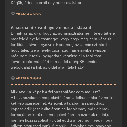
Kérjük, értesíts erről egy adminisztrátort.
Vissza a tetejére
A használni kívánt nyelv nincs a listában!
Ennek az az oka, hogy az adminisztrátor nem telepítette a
megfelelő nyelvi csomagot, vagy hogy még nem készült
fordítás a kívánt nyelvre. Kérd meg az adminisztrátort,
hogy telepítse a nyelvi csomagot, amennyiben viszont
még nem létezik, nyugodtan készítsd el a fordítást.
További információért keresd fel a phpBB Limited
weboldalát (a link az oldal alján található).
Vissza a tetejére
Mik azok a képek a felhasználónevem mellett?
A hozzászólások megtekintésénél a felhasználónév mellett
két kép szerepelhet. Az egyik általában a rangodhoz
kapcsolódik (ezek általában csillagok vagy más elemek
formájában kerülnek megjelenítésre, a számuk mutatja
mennyi hozzászólást küldtél eddig a fórumon, vagy hogy
milyen státuszod van). A másik – általában egy nagyobb