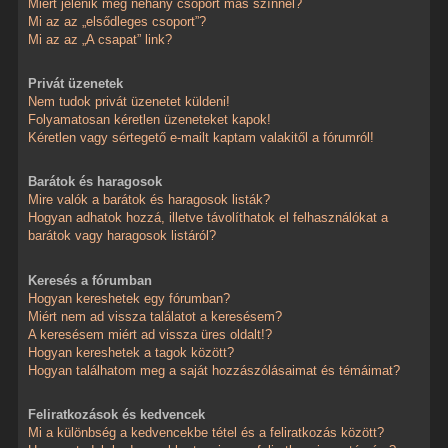
Miért jelenik meg néhány csoport más színnel?
Mi az az „elsődleges csoport”?
Mi az az „A csapat” link?
Privát üzenetek
Nem tudok privát üzenetet küldeni!
Folyamatosan kéretlen üzeneteket kapok!
Kéretlen vagy sértegető e-mailt kaptam valakitől a fórumról!
Barátok és haragosok
Mire valók a barátok és haragosok listák?
Hogyan adhatok hozzá, illetve távolíthatok el felhasználókat a
barátok vagy haragosok listáról?
Keresés a fórumban
Hogyan kereshetek egy fórumban?
Miért nem ad vissza találatot a keresésem?
A keresésem miért ad vissza üres oldalt!?
Hogyan kereshetek a tagok között?
Hogyan találhatom meg a saját hozzászólásaimat és témáimat?
Feliratkozások és kedvencek
Mi a különbség a kedvencekbe tétel és a feliratkozás között?