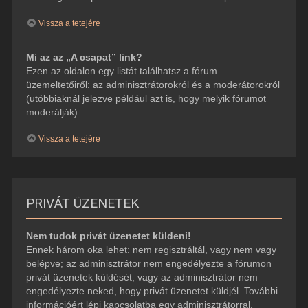
Vissza a tetejére
Mi az az „A csapat” link?
Ezen az oldalon egy listát találhatsz a fórum
üzemeltetőiről: az adminisztrátorokról és a moderátorokról
(utóbbiaknál jelezve például azt is, hogy melyik fórumot
moderálják).
Vissza a tetejére
PRIVÁT ÜZENETEK
Nem tudok privát üzenetet küldeni!
Ennek három oka lehet: nem regisztráltál, vagy nem vagy
belépve; az adminisztrátor nem engedélyezte a fórumon
privát üzenetek küldését; vagy az adminisztrátor nem
engedélyezte neked, hogy privát üzenetet küldjél. További
információért lépj kapcsolatba egy adminisztrátorral.