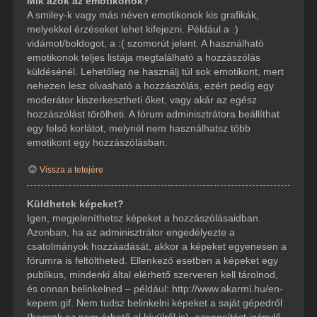
Mik azok az emotikonok?
A smiley-k vagy más néven emotikonok kis grafikák,
melyekkel érzéseket lehet kifejezni. Például a :)
vidámot/boldogot, a :( szomorút jelent. A használható
emotikonok teljes listája megtalálható a hozzászólás
küldésénél. Lehetőleg ne használj túl sok emotikont, mert
nehezen lesz olvasható a hozzászólás, ezért pedig egy
moderátor kiszerkesztheti őket, vagy akár az egész
hozzászólást törölheti. A fórum adminisztrátora beállíthat
egy felső korlátot, melynél nem használhatsz több
emotikont egy hozzászólásban.
Vissza a tetejére
Küldhetek képeket?
Igen, megjeleníthetsz képeket a hozzászólásaidban.
Azonban, ha az adminisztrátor engedélyezte a
csatolmányok hozzáadását, akkor a képeket egyenesen a
fórumra is feltöltheted. Ellenkező esetben a képeket egy
publikus, mindenki által elérhető szerveren kell tárolnod,
és onnan belinkelned – például: http://www.akarmi.hu/en-
kepem.gif. Nem tudsz belinkelni képeket a saját gépedről