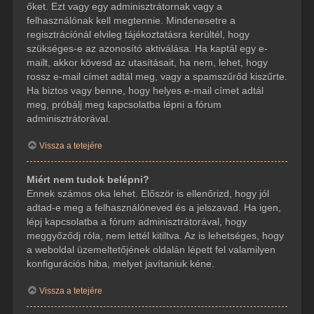
őket. Ezt vagy egy adminisztrátornak vagy a
felhasználónak kell megtennie. Mindenesetre a
regisztrációnál elvileg tájékoztatásra kerültél, hogy
szükséges-e az azonosító aktiválása. Ha kaptál egy e-
mailt, akkor kövesd az utasításait, ha nem, lehet, hogy
rossz e-mail címet adtál meg, vagy a spamszűrőd kiszűrte.
Ha biztos vagy benne, hogy helyes e-mail címet adtál
meg, próbálj meg kapcsolatba lépni a fórum
adminisztrátorával.
Vissza a tetejére
Miért nem tudok belépni?
Ennek számos oka lehet. Először is ellenőrizd, hogy jól
adtad-e meg a felhasználóneved és a jelszavad. Ha igen,
lépj kapcsolatba a fórum adminisztrátorával, hogy
meggyőződj róla, nem lettél kitiltva. Az is lehetséges, hogy
a weboldal üzemeltetőjének oldalán lépett fel valamilyen
konfigurációs hiba, melyet javítaniuk kéne.
Vissza a tetejére