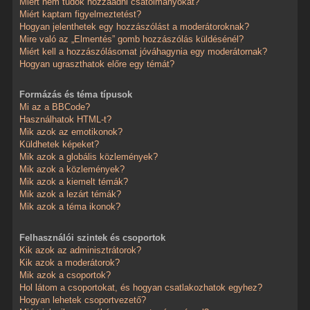
Miért nem tudok hozzáadni csatolmányokat?
Miért kaptam figyelmeztetést?
Hogyan jelenthetek egy hozzászólást a moderátoroknak?
Mire való az „Elmentés” gomb hozzászólás küldésénél?
Miért kell a hozzászólásomat jóváhagynia egy moderátornak?
Hogyan ugraszthatok előre egy témát?
Formázás és téma típusok
Mi az a BBCode?
Használhatok HTML-t?
Mik azok az emotikonok?
Küldhetek képeket?
Mik azok a globális közlemények?
Mik azok a közlemények?
Mik azok a kiemelt témák?
Mik azok a lezárt témák?
Mik azok a téma ikonok?
Felhasználói szintek és csoportok
Kik azok az adminisztrátorok?
Kik azok a moderátorok?
Mik azok a csoportok?
Hol látom a csoportokat, és hogyan csatlakozhatok egyhez?
Hogyan lehetek csoportvezető?