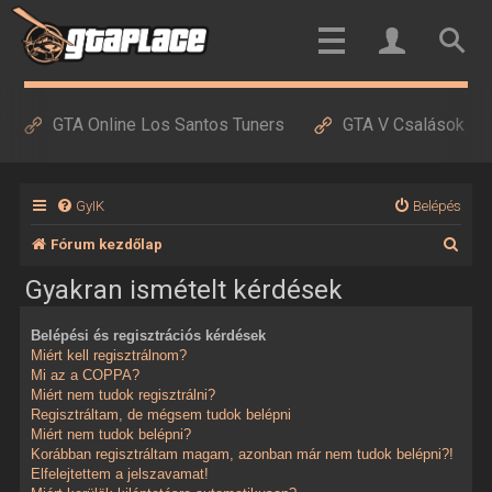
GTA Online Los Santos Tuners
GTA V Csalások
GyIK
Belépés
K
Fórum kezdőlap
e
Gyakran ismételt kérdések
r
Belépési és regisztrációs kérdések
e
Miért kell regisztrálnom?
s
Mi az a COPPA?
Miért nem tudok regisztrálni?
é
Regisztráltam, de mégsem tudok belépni
Miért nem tudok belépni?
s
Korábban regisztráltam magam, azonban már nem tudok belépni?!
Elfelejtettem a jelszavamat!