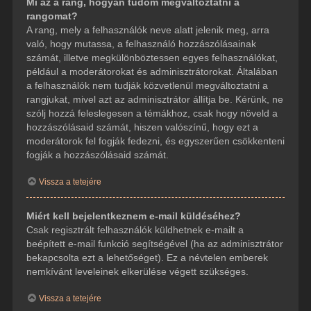
Mi az a rang, hogyan tudom megváltoztatni a
rangomat?
A rang, mely a felhasználók neve alatt jelenik meg, arra
való, hogy mutassa, a felhasználó hozzászólásainak
számát, illetve megkülönböztessen egyes felhasználókat,
például a moderátorokat és adminisztrátorokat. Általában
a felhasználók nem tudják közvetlenül megváltoztatni a
rangjukat, mivel azt az adminisztrátor állítja be. Kérünk, ne
szólj hozzá feleslegesen a témákhoz, csak hogy növeld a
hozzászólásaid számát, hiszen valószínű, hogy ezt a
moderátorok fel fogják fedezni, és egyszerűen csökkenteni
fogják a hozzászólásaid számát.
Vissza a tetejére
Miért kell bejelentkeznem e-mail küldéséhez?
Csak regisztrált felhasználók küldhetnek e-mailt a
beépített e-mail funkció segítségével (ha az adminisztrátor
bekapcsolta ezt a lehetőséget). Ez a névtelen emberek
nemkívánt leveleinek elkerülése végett szükséges.
Vissza a tetejére