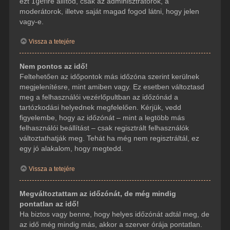
ezt
Igen
re állítod, csak az adminisztrátorok, a
moderátorok, illetve saját magad fogod látni, hogy jelen
vagy-e.
Vissza a tetejére
Nem pontos az idő!
Feltehetően az időpontok más időzóna szerint kerülnek
megjelenítésre, mint amiben vagy. Ez esetben változtasd
meg a felhasználói vezérlőpultban az időzónád a
tartózkodási helyednek megfelelően. Kérjük, vedd
figyelembe, hogy az időzónát – mint a legtöbb más
felhasználói beállítást – csak regisztrált felhasználók
változtathatják meg. Tehát ha még nem regisztráltál, ez
egy jó alakalom, hogy megtedd.
Vissza a tetejére
Megváltoztattam az időzónát, de még mindig
pontatlan az idő!
Ha biztos vagy benne, hogy helyes időzónát adtál meg, de
az idő még mindig más, akkor a szerver órája pontatlan.