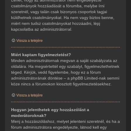
csatolmányok hozzáadását a fórumba, melybe írni
szeretnél, vagy talán csak bizonyos csoportok tagjai
küldhetnek csatolmányokat. Ha nem vagy biztos benne,
miért nem tudsz csatolmányokat hozzáadni, lépj
kapcsolatba az adminisztrátorral.
Vissza a tetejére
Miért kaptam figyelmeztetést?
Minden adminisztrátornak megvan a saját szabályzata az
oldalára. Ha megsértettél egy szabályt, figyelmeztethetnek
téged. Kérjük, vedd figyelembe, hogy ez a fórum
adminisztrátorának döntése – a phpBB Limited-nak semmi
köze nincs a fórumokon kiosztott figyelmeztetésekhez.
Vissza a tetejére
Hogyan jelenthetek egy hozzászólást a
moderátoroknak?
Menj a hozzászóláshoz, melyet jelenteni szeretnél, és ha a
fórum adminisztrátora engedélyezte, látnod kell egy