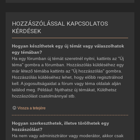
HOZZÁSZÓLÁSSAL KAPCSOLATOS
KÉRDÉSEK
Hogyan készíthetek egy új témát vagy válaszolhatok
egy témában?
Ha egy fórumban új témát szeretnél nyitni, kattints az "Új
téma" gombra a fórumban. Hozzászólás küldéséhez egy
már létező témába kattints az "Új hozzászólás" gombra.
Hozzászólás küldéséhez lehet, hogy előbb regisztrálnod
kell. A jogosultságaidat a fórum vagy téma oldalak alján
találod meg. Például: Nyithatsz új témákat, Küldhetsz
hozzászólást csatolmánnyal stb.
Vissza a tetejére
Hogyan szerkeszthetek, illetve törölhetek egy
hozzászólást?
Ha nem vagy adminisztrátor vagy moderátor, akkor csak