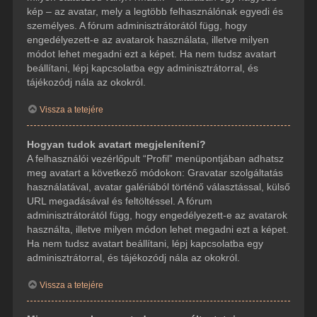
kép – az avatar, mely a legtöbb felhasználónak egyedi és
személyes. A fórum adminisztrátorától függ, hogy
engedélyezett-e az avatarok használata, illetve milyen
módot lehet megadni ezt a képet. Ha nem tudsz avatart
beállítani, lépj kapcsolatba egy adminisztrátorral, és
tájékozódj nála az okokról.
Vissza a tetejére
Hogyan tudok avatart megjeleníteni?
A felhasználói vezérlőpult “Profil” menüpontjában adhatsz
meg avatart a következő módokon: Gravatar szolgáltatás
használatával, avatar galériából történő választással, külső
URL megadásával és feltöltéssel. A fórum
adminisztrátorától függ, hogy engedélyezett-e az avatarok
használta, illetve milyen módon lehet megadni ezt a képet.
Ha nem tudsz avatart beállítani, lépj kapcsolatba egy
adminisztrátorral, és tájékozódj nála az okokról.
Vissza a tetejére