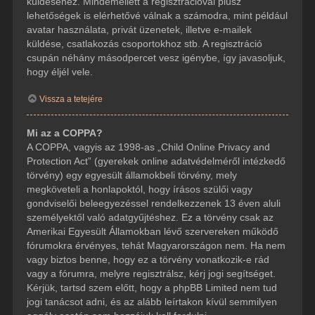
küldéséhez. Mindemellett a regisztrációval plusz
lehetőségek is elérhetővé válnak a számodra, mint például
avatar használata, privát üzenetek, illetve e-mailek
küldése, csatlakozás csoportokhoz stb. A regisztráció
csupán néhány másodpercet vesz igénybe, így javasoljuk,
hogy éljél vele.
Vissza a tetejére
Mi az a COPPA?
A COPPA, vagyis az 1998-as „Child Online Privacy and
Protection Act” (gyerekek online adatvédelméről intézkedő
törvény) egy egyesült államokbeli törvény, mely
megköveteli a honlapoktól, hogy írásos szülői vagy
gondviselői beleegyezéssel rendelkezzenek 13 éven aluli
személyektől való adatgyűjtéshez. Ez a törvény csak az
Amerikai Egyesült Államokban lévő szervereken működő
fórumokra érvényes, tehát Magyarországon nem. Ha nem
vagy biztos benne, hogy ez a törvény vonatkozik-e rád
vagy a fórumra, melyre regisztrálsz, kérj jogi segítséget.
Kérjük, tartsd szem előtt, hogy a phpBB Limited nem tud
jogi tanácsot adni, és az alább leírtakon kívül semmilyen