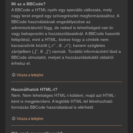
Mi az a BBCode?
A BBCode a HTML nyelv egy speciális változata, mely
nagy teret enged egy szövegrészlet megformázásához. A
BBCode használatának engedélyezése az
adminisztrátortól függ, de neked is lehetőséged van ki-
vagy bekapcsolni a hozzászólásaidnál. A BBCode hasonló
felépítésű, mint a HTML, kivéve hogy a címkék nem
kacsacsőrök között („<” , ill. „>”), hanem szögletes
zárójelben („[”, ill. „]”) vannak. További információért lásd a
BBCode útmutatót, melyet a hozzászólásküldő oldalról
érhetsz el.
Vissza a tetejére
Használhatok HTML-t?
Nem. Nem lehetséges HTML-t küldeni, majd azt HTML-
ként is megjeleníteni. A legtöbb HTML-lel létrehozható
formázás BBCode használatával is elérhető.
Vissza a tetejére