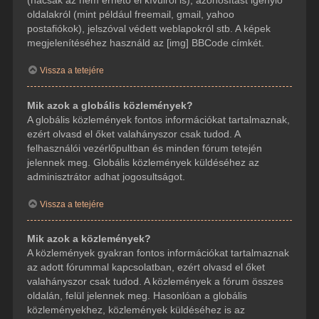
(hacsak az nem érhető el kívülről is), azonosítást igénylő
oldalakról (mint például freemail, gmail, yahoo
postafiókok), jelszóval védett weblapokról stb. A képek
megjelenítéséhez használd az [img] BBCode címkét.
Vissza a tetejére
Mik azok a globális közlemények?
A globális közlemények fontos információkat tartalmaznak,
ezért olvasd el őket valahányszor csak tudod. A
felhasználói vezérlőpultban és minden fórum tetején
jelennek meg. Globális közlemények küldéséhez az
adminisztrátor adhat jogosultságot.
Vissza a tetejére
Mik azok a közlemények?
A közlemények gyakran fontos információkat tartalmaznak
az adott fórummal kapcsolatban, ezért olvasd el őket
valahányszor csak tudod. A közlemények a fórum összes
oldalán, felül jelennek meg. Hasonlóan a globális
közleményekhez, közlemények küldéséhez is az