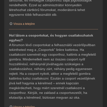
tartozhat, és mindegyik csoporthoz saját jogosultságok
rendelhetők. Ezzel az adminisztrátor könnyedén
létrehozhat zártkörű fórumokat, moderátorrá tehet
egyszerre több felhasználót stb.
Vissza a tetejére
Hol látom a csoportokat, és hogyan csatlakozhatok
egyhez?
A fórumon lévő csoportokat a felhasználói vezérlőpultban
tekintheted meg a „Csoportok” linkre kattintva. Ha
csatlakozni szeretnél egy csoporthoz, kattints a megfelelő
gombra. Mindemellett nem az összes csoport
nyílt
hozzáférésű
, néhánynál jóváhagyás szükséges a
csatlakozáshoz, néhány zárt, néhány pedig egyenesen
rejtett. Ha a csoport nyitott, akkor a megfelelő gombra
kattintva tudsz csatlakozni. Ezután a csoport vezetőjének
jóvá kell hagynia a kérelmed – ennek kapcsán
megkérdezheti, hogy miért szeretnél csatlakozni a
csoporthoz. Kérjük, ne zaklasd a csoportvezetőt, ha
elutasítja a kérelmed, biztosan megvan az oka.
Vissza a tetejére