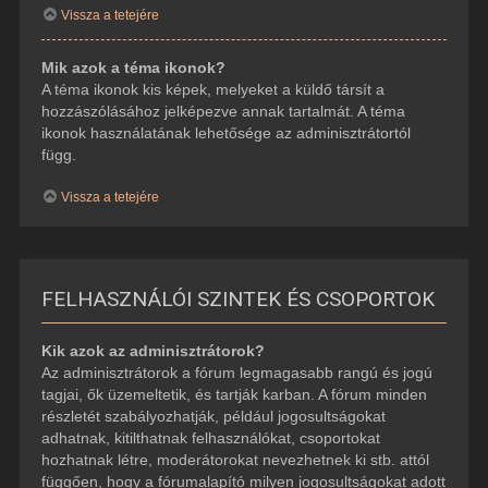
Vissza a tetejére
Mik azok a téma ikonok?
A téma ikonok kis képek, melyeket a küldő társít a
hozzászólásához jelképezve annak tartalmát. A téma
ikonok használatának lehetősége az adminisztrátortól
függ.
Vissza a tetejére
FELHASZNÁLÓI SZINTEK ÉS CSOPORTOK
Kik azok az adminisztrátorok?
Az adminisztrátorok a fórum legmagasabb rangú és jogú
tagjai, ők üzemeltetik, és tartják karban. A fórum minden
részletét szabályozhatják, például jogosultságokat
adhatnak, kitilthatnak felhasználókat, csoportokat
hozhatnak létre, moderátorokat nevezhetnek ki stb. attól
függően, hogy a fórumalapító milyen jogosultságokat adott