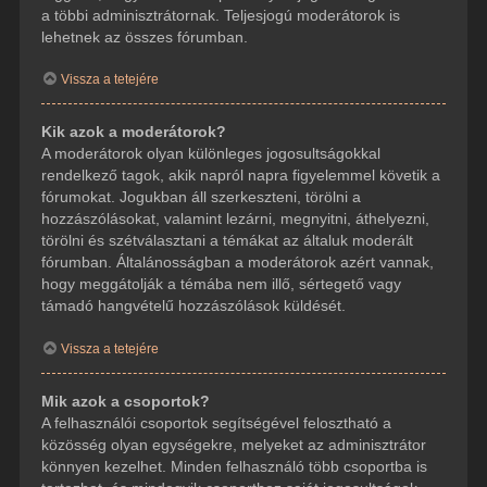
a többi adminisztrátornak. Teljesjogú moderátorok is
lehetnek az összes fórumban.
Vissza a tetejére
Kik azok a moderátorok?
A moderátorok olyan különleges jogosultságokkal
rendelkező tagok, akik napról napra figyelemmel követik a
fórumokat. Jogukban áll szerkeszteni, törölni a
hozzászólásokat, valamint lezárni, megnyitni, áthelyezni,
törölni és szétválasztani a témákat az általuk moderált
fórumban. Általánosságban a moderátorok azért vannak,
hogy meggátolják a témába nem illő, sértegető vagy
támadó hangvételű hozzászólások küldését.
Vissza a tetejére
Mik azok a csoportok?
A felhasználói csoportok segítségével felosztható a
közösség olyan egységekre, melyeket az adminisztrátor
könnyen kezelhet. Minden felhasználó több csoportba is