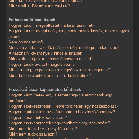
Miért kerülök kiléptetésre automatikusan?
Mit csinál a „Fórum sütik törlése”?
Felhasználói beállítások
Hogyan tudom megváltoztatni a beállításaimat?
Hogyan tudom megakadályozni, hogy mások lássák, mikor vagyok
jelen?
Nem pontos az idő!
Megváltoztattam az időzónát, de még mindig pontatlan az idő!
A használni kívánt nyelv nincs a listában!
Mik azok a képek a felhasználónevem mellett?
Hogyan tudok avatart megjeleníteni?
Mi az a rang, hogyan tudom megváltoztatni a rangomat?
Miért kell bejelentkeznem e-mail küldéséhez?
Hozzászólással kapcsolatos kérdések
Hogyan készíthetek egy új témát vagy válaszolhatok egy
témában?
Hogyan szerkeszthetek, illetve törölhetek egy hozzászólást?
Hogyan csatolhatom az aláírásomat a hozzászólásomhoz?
Hogyan készíthetek szavazást?
Hogyan szerkeszthetek vagy törölhetek egy szavazást?
Miért nem férek hozzá egy fórumhoz?
Miért nem tudok szavazni?