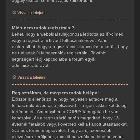
aggály esetén sem hozzájuk kell fordulni.
Vissza a tetejére
Miért nem tudok regisztrálni?
Lehet, hogy a weboldal tulajdonosa letiltotta az IP-címed
vagy a regisztrálni kívánt felhasználónevet. Az is
előfordulhat, hogy a regisztráció kikapcsolásra került, hogy
ne tudjanak új felhasználók regisztrálni. További
segítségért lépj kapcsolatba a fórum egyik
adminisztrátorával.
Vissza a tetejére
Regisztráltam, de mégsem tudok belépni
Először is ellenőrizd le, hogy helyesen adtad-e meg a
felhasználóneved és a jelszavad. Ha igen, akkor két dolog
történhetett. Amennyiben a COPPA-támogatás be van
kapcsolva, és a regisztráció során megadtad, hogy 13
évesnél fiatalabb vagy, követned kell a kapott utasításokat.
Számos fórum megköveteli, hogy az új azonosítók
aktiválásra kerüljenek, mielőtt használatba lehetne venni