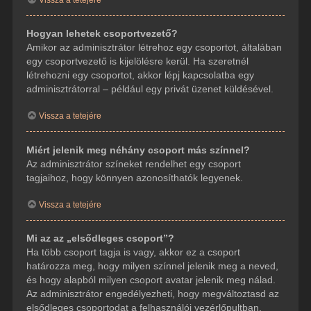
Hogyan lehetek csoportvezető?
Amikor az adminisztrátor létrehoz egy csoportot, általában
egy csoportvezető is kijelölésre kerül. Ha szeretnél
létrehozni egy csoportot, akkor lépj kapcsolatba egy
adminisztrátorral – például egy privát üzenet küldésével.
Vissza a tetejére
Miért jelenik meg néhány csoport más színnel?
Az adminisztrátor színeket rendelhet egy csoport
tagjaihoz, hogy könnyen azonosíthatók legyenek.
Vissza a tetejére
Mi az az „elsődleges csoport”?
Ha több csoport tagja is vagy, akkor ez a csoport
határozza meg, hogy milyen színnel jelenik meg a neved,
és hogy alapból milyen csoport avatar jelenik meg nálad.
Az adminisztrátor engedélyezheti, hogy megváltoztasd az
elsődleges csoportodat a felhasználói vezérlőpultban.