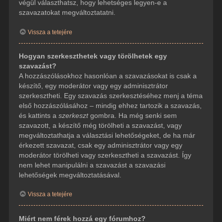
végül választhatsz, hogy lehetséges legyen-e a
szavazatokat megváltoztatatni.
Vissza a tetejére
Hogyan szerkeszthetek vagy törölhetek egy
szavazást?
A hozzászólásokhoz hasonlóan a szavazásokat is csak a
készítő, egy moderátor vagy egy adminisztrátor
szerkesztheti. Egy szavazás szerkesztéséhez menj a téma
első hozzászólásához – mindig ehhez tartozik a szavazás,
és kattints a
szerkeszt
gombra. Ha még senki sem
szavazott, a készítő még törölheti a szavazást, vagy
megváltoztathatja a választási lehetőségeket, de ha már
érkezett szavazat, csak egy adminisztrátor vagy egy
moderátor törölheti vagy szerkesztheti a szavazást. Így
nem lehet manipulálni a szavazást a szavazási
lehetőségek megváltoztatásával.
Vissza a tetejére
Miért nem férek hozzá egy fórumhoz?