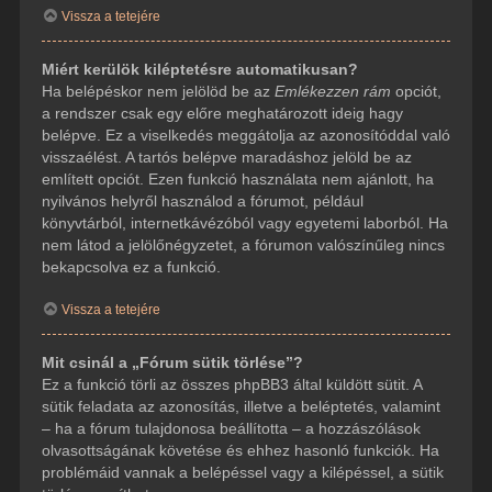
Vissza a tetejére
Miért kerülök kiléptetésre automatikusan?
Ha belépéskor nem jelölöd be az
Emlékezzen rám
opciót,
a rendszer csak egy előre meghatározott ideig hagy
belépve. Ez a viselkedés meggátolja az azonosítóddal való
visszaélést. A tartós belépve maradáshoz jelöld be az
említett opciót. Ezen funkció használata nem ajánlott, ha
nyilvános helyről használod a fórumot, például
könyvtárból, internetkávézóból vagy egyetemi laborból. Ha
nem látod a jelölőnégyzetet, a fórumon valószínűleg nincs
bekapcsolva ez a funkció.
Vissza a tetejére
Mit csinál a „Fórum sütik törlése”?
Ez a funkció törli az összes phpBB3 által küldött sütit. A
sütik feladata az azonosítás, illetve a beléptetés, valamint
– ha a fórum tulajdonosa beállította – a hozzászólások
olvasottságának követése és ehhez hasonló funkciók. Ha
problémáid vannak a belépéssel vagy a kilépéssel, a sütik