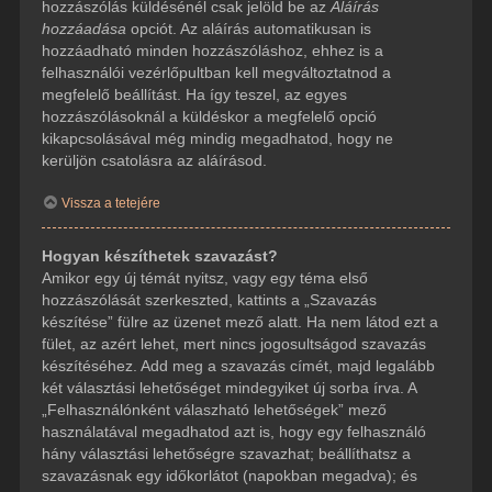
hozzászólás küldésénél csak jelöld be az
Aláírás
hozzáadása
opciót. Az aláírás automatikusan is
hozzáadható minden hozzászóláshoz, ehhez is a
felhasználói vezérlőpultban kell megváltoztatnod a
megfelelő beállítást. Ha így teszel, az egyes
hozzászólásoknál a küldéskor a megfelelő opció
kikapcsolásával még mindig megadhatod, hogy ne
kerüljön csatolásra az aláírásod.
Vissza a tetejére
Hogyan készíthetek szavazást?
Amikor egy új témát nyitsz, vagy egy téma első
hozzászólását szerkeszted, kattints a „Szavazás
készítése” fülre az üzenet mező alatt. Ha nem látod ezt a
fület, az azért lehet, mert nincs jogosultságod szavazás
készítéséhez. Add meg a szavazás címét, majd legalább
két választási lehetőséget mindegyiket új sorba írva. A
„Felhasználónként válaszható lehetőségek” mező
használatával megadhatod azt is, hogy egy felhasználó
hány választási lehetőségre szavazhat; beállíthatsz a
szavazásnak egy időkorlátot (napokban megadva); és