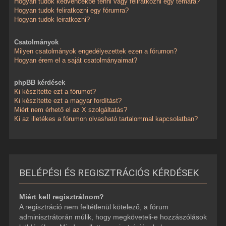
Hogyan tudok kedvencekbe tenni vagy feliratkozni egy témára?
Hogyan tudok feliratkozni egy fórumra?
Hogyan tudok leiratkozni?
Csatolmányok
Milyen csatolmányok engedélyezettek ezen a fórumon?
Hogyan érem el a saját csatolmányaimat?
phpBB kérdések
Ki készítette ezt a fórumot?
Ki készítette ezt a magyar fordítást?
Miért nem érhető el az X szolgáltatás?
Ki az illetékes a fórumon olvasható tartalommal kapcsolatban?
BELÉPÉSI ÉS REGISZTRÁCIÓS KÉRDÉSEK
Miért kell regisztrálnom?
A regisztráció nem feltétlenül kötelező, a fórum
adminisztrátorán múlik, hogy megköveteli-e hozzászólások