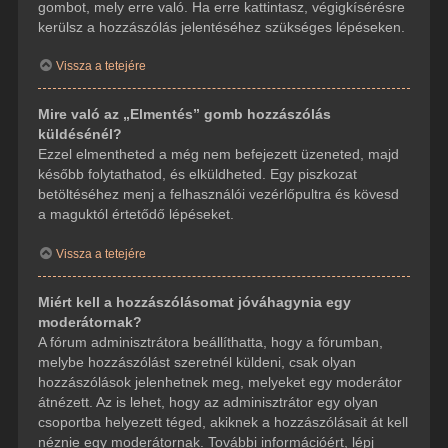
gombot, mely erre való. Ha erre kattintasz, végigkísérésre
kerülsz a hozzászólás jelentéséhez szükséges lépéseken.
Vissza a tetejére
Mire való az „Elmentés” gomb hozzászólás
küldésénél?
Ezzel elmentheted a még nem befejezett üzeneted, majd
később folytathatod, és elküldheted. Egy piszkozat
betöltéséhez menj a felhasználói vezérlőpultra és kövesd
a maguktól értetődő lépéseket.
Vissza a tetejére
Miért kell a hozzászólásomat jóváhagynia egy
moderátornak?
A fórum adminisztrátora beállíthatta, hogy a fórumban,
melybe hozzászólást szeretnél küldeni, csak olyan
hozzászólások jelenhetnek meg, melyeket egy moderátor
átnézett. Az is lehet, hogy az adminisztrátor egy olyan
csoportba helyezett téged, akiknek a hozzászólásait át kell
néznie egy moderátornak. További információért, lépj