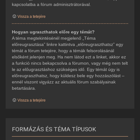
kapcsolatba a fórum adminisztrátorával.
Vissza a tetejére
Hogyan ugraszthatok előre egy témát?
A téma megtekintésénél megjelenő „Téma
előreugrasztása” linkre kattintva „előreugraszthatsz” egy
témát a fórum tetejére, hogy a témák felsorolásánál
elsőként jelenjen meg. Ha nem látod ezt a linket, akkor ez
a funkció nincs bekapcsolva a fórumon, vagy még nem telt
le az előugrasztáshoz szükséges idő. Egy témát úgy is
előreugraszthatsz, hogy küldesz bele egy hozzászólást –
ennél viszont vigyázz az aktuális fórum szabályainak
betartására.
Vissza a tetejére
FORMÁZÁS ÉS TÉMA TÍPUSOK