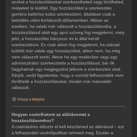
azokat a hozzászólásokat szerkesztheted vagy törölheted,
melyeket te küldtél. Egy hozzászólást a szerkesztés
gombra kattintva tudsz szerkeszteni, általában csak a
beküldés utáni korlátozott időtartamban. Abban az
esetben, ha valaki már válaszolt a hozzászólásodra, a
hozzászólásod alatt egy apró szöveg fog megjelenni, mely
jelzi, a hozzászólás hányszor és ki által került
szerkesztésre. Ez csak akkor fog megjelenni, ha utánad
küldött már valaki egy hozzászólást, akkor nem, ha még
nem válaszolt senki, illetve ha egy moderátor vagy egy
adminisztrátor szerkesztette a hozzászólásod, bár ők
hagyhatnak egy megjegyzést jelezve a szerkesztés okát.
Kérjük, vedd figyelembe, hogy a normál felhasználók nem
törölhetik a hozzászólásukat, miután már másvalaki
válaszolt.
Vissza a tetejére
Hogyan csatolhatom az aláírásomat a
hozzászólásomhoz?
A csatoláshoz először el kell készítened az aláírásod – ezt
a felhasználói vezérlőpultban teheted meg. Ezután a