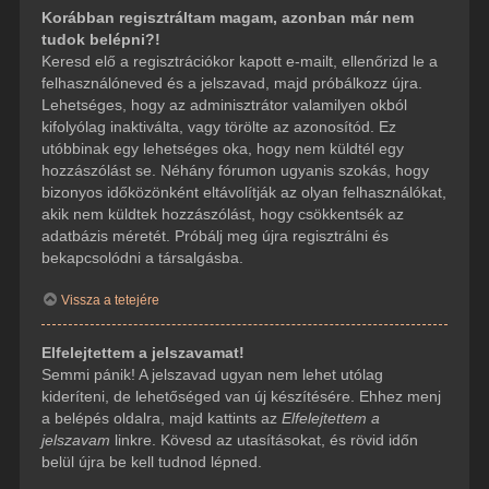
Korábban regisztráltam magam, azonban már nem
tudok belépni?!
Keresd elő a regisztrációkor kapott e-mailt, ellenőrizd le a
felhasználóneved és a jelszavad, majd próbálkozz újra.
Lehetséges, hogy az adminisztrátor valamilyen okból
kifolyólag inaktiválta, vagy törölte az azonosítód. Ez
utóbbinak egy lehetséges oka, hogy nem küldtél egy
hozzászólást se. Néhány fórumon ugyanis szokás, hogy
bizonyos időközönként eltávolítják az olyan felhasználókat,
akik nem küldtek hozzászólást, hogy csökkentsék az
adatbázis méretét. Próbálj meg újra regisztrálni és
bekapcsolódni a társalgásba.
Vissza a tetejére
Elfelejtettem a jelszavamat!
Semmi pánik! A jelszavad ugyan nem lehet utólag
kideríteni, de lehetőséged van új készítésére. Ehhez menj
a belépés oldalra, majd kattints az
Elfelejtettem a
jelszavam
linkre. Kövesd az utasításokat, és rövid időn
belül újra be kell tudnod lépned.