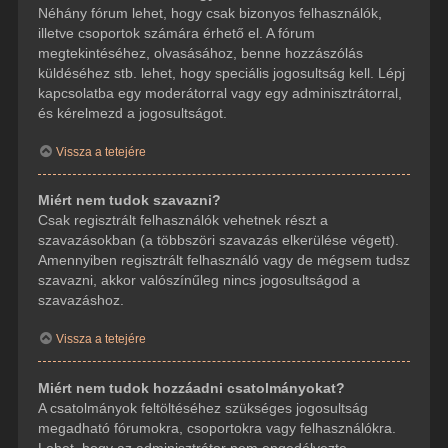
Néhány fórum lehet, hogy csak bizonyos felhasználók,
illetve csoportok számára érhető el. A fórum
megtekintéséhez, olvasásához, benne hozzászólás
küldéséhez stb. lehet, hogy speciális jogosultság kell. Lépj
kapcsolatba egy moderátorral vagy egy adminisztrátorral,
és kérelmezd a jogosultságot.
Vissza a tetejére
Miért nem tudok szavazni?
Csak regisztrált felhasználók vehetnek részt a
szavazásokban (a többszöri szavazás elkerülése végett).
Amennyiben regisztrált felhasználó vagy de mégsem tudsz
szavazni, akkor valószínűleg nincs jogosultságod a
szavazáshoz.
Vissza a tetejére
Miért nem tudok hozzáadni csatolmányokat?
A csatolmányok feltöltéséhez szükséges jogosultság
megadható fórumokra, csoportokra vagy felhasználókra.
Lehet, hogy az adminisztrátor nem engedélyezte