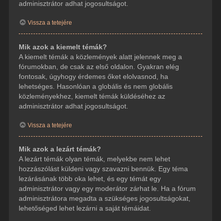
adminisztrátor adhat jogosultságot.
Vissza a tetejére
Mik azok a kiemelt témák?
A kiemelt témák a közlemények alatt jelennek meg a
fórumokban, de csak az első oldalon. Gyakran elég
fontosak, úgyhogy érdemes őket elolvasnod, ha
lehetséges. Hasonlóan a globális és nem globális
közleményekhez, kiemelt témák küldéséhez az
adminisztrátor adhat jogosultságot.
Vissza a tetejére
Mik azok a lezárt témák?
A lezárt témák olyan témák, melyekbe nem lehet
hozzászólást küldeni vagy szavazni bennük. Egy téma
lezárásának több oka lehet, és egy témát egy
adminisztrátor vagy egy moderátor zárhat le. Ha a fórum
adminisztrátora megadta a szükséges jogosultságokat,
lehetőséged lehet lezárni a saját témáidat.