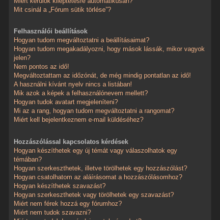
Miért kerülök kiléptetésre automatikusan?
Mit csinál a „Fórum sütik törlése”?
Felhasználói beállítások
Hogyan tudom megváltoztatni a beállításaimat?
Hogyan tudom megakadályozni, hogy mások lássák, mikor vagyok
jelen?
Nem pontos az idő!
Megváltoztattam az időzónát, de még mindig pontatlan az idő!
A használni kívánt nyelv nincs a listában!
Mik azok a képek a felhasználónevem mellett?
Hogyan tudok avatart megjeleníteni?
Mi az a rang, hogyan tudom megváltoztatni a rangomat?
Miért kell bejelentkeznem e-mail küldéséhez?
Hozzászólással kapcsolatos kérdések
Hogyan készíthetek egy új témát vagy válaszolhatok egy
témában?
Hogyan szerkeszthetek, illetve törölhetek egy hozzászólást?
Hogyan csatolhatom az aláírásomat a hozzászólásomhoz?
Hogyan készíthetek szavazást?
Hogyan szerkeszthetek vagy törölhetek egy szavazást?
Miért nem férek hozzá egy fórumhoz?
Miért nem tudok szavazni?