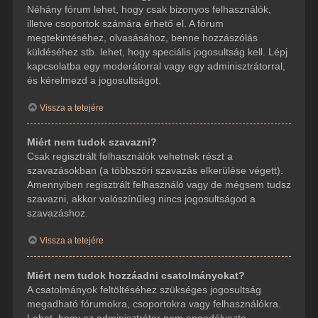
Néhány fórum lehet, hogy csak bizonyos felhasználók,
illetve csoportok számára érhető el. A fórum
megtekintéséhez, olvasásához, benne hozzászólás
küldéséhez stb. lehet, hogy speciális jogosultság kell. Lépj
kapcsolatba egy moderátorral vagy egy adminisztrátorral,
és kérelmezd a jogosultságot.
Vissza a tetejére
Miért nem tudok szavazni?
Csak regisztrált felhasználók vehetnek részt a
szavazásokban (a többszöri szavazás elkerülése végett).
Amennyiben regisztrált felhasználó vagy de mégsem tudsz
szavazni, akkor valószínűleg nincs jogosultságod a
szavazáshoz.
Vissza a tetejére
Miért nem tudok hozzáadni csatolmányokat?
A csatolmányok feltöltéséhez szükséges jogosultság
megadható fórumokra, csoportokra vagy felhasználókra.
Lehet, hogy az adminisztrátor nem engedélyezte