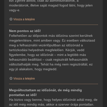
ezt
Igen
re állítod, csak az adminisztrátorok, a
moderátorok, illetve saját magad fogod látni, hogy jelen
vagy-e.
Vissza a tetejére
Nem pontos az idő!
Feltehetően az időpontok más időzóna szerint kerülnek
megjelenítésre, mint amiben vagy. Ez esetben változtasd
meg a felhasználói vezérlőpultban az időzónád a
tartózkodási helyednek megfelelően. Kérjük, vedd
figyelembe, hogy az időzónát – mint a legtöbb más
felhasználói beállítást – csak regisztrált felhasználók
változtathatják meg. Tehát ha még nem regisztráltál, ez
egy jó alakalom, hogy megtedd.
Vissza a tetejére
Megváltoztattam az időzónát, de még mindig
pontatlan az idő!
Ha biztos vagy benne, hogy helyes időzónát adtál meg, de
az idő még mindig más, akkor a szerver órája pontatlan.