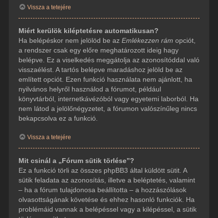
Vissza a tetejére
Miért kerülök kiléptetésre automatikusan?
Ha belépéskor nem jelölöd be az
Emlékezzen rám
opciót,
a rendszer csak egy előre meghatározott ideig hagy
belépve. Ez a viselkedés meggátolja az azonosítóddal való
visszaélést. A tartós belépve maradáshoz jelöld be az
említett opciót. Ezen funkció használata nem ajánlott, ha
nyilvános helyről használod a fórumot, például
könyvtárból, internetkávézóból vagy egyetemi laborból. Ha
nem látod a jelölőnégyzetet, a fórumon valószínűleg nincs
bekapcsolva ez a funkció.
Vissza a tetejére
Mit csinál a „Fórum sütik törlése”?
Ez a funkció törli az összes phpBB3 által küldött sütit. A
sütik feladata az azonosítás, illetve a beléptetés, valamint
– ha a fórum tulajdonosa beállította – a hozzászólások
olvasottságának követése és ehhez hasonló funkciók. Ha
problémáid vannak a belépéssel vagy a kilépéssel, a sütik