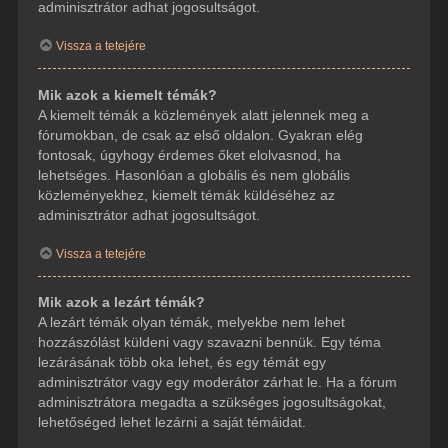
adminisztrátor adhat jogosultságot.
Vissza a tetejére
Mik azok a kiemelt témák?
A kiemelt témák a közlemények alatt jelennek meg a
fórumokban, de csak az első oldalon. Gyakran elég
fontosak, úgyhogy érdemes őket elolvasnod, ha
lehetséges. Hasonlóan a globális és nem globális
közleményekhez, kiemelt témák küldéséhez az
adminisztrátor adhat jogosultságot.
Vissza a tetejére
Mik azok a lezárt témák?
A lezárt témák olyan témák, melyekbe nem lehet
hozzászólást küldeni vagy szavazni bennük. Egy téma
lezárásának több oka lehet, és egy témát egy
adminisztrátor vagy egy moderátor zárhat le. Ha a fórum
adminisztrátora megadta a szükséges jogosultságokat,
lehetőséged lehet lezárni a saját témáidat.