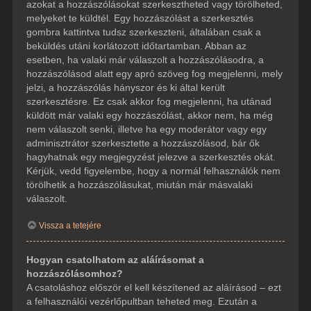
azokat a hozzászólásokat szerkesztheted vagy törölheted,
melyeket te küldtél. Egy hozzászólást a szerkesztés
gombra kattintva tudsz szerkeszteni, általában csak a
beküldés utáni korlátozott időtartamban. Abban az
esetben, ha valaki már válaszolt a hozzászólásodra, a
hozzászólásod alatt egy apró szöveg fog megjelenni, mely
jelzi, a hozzászólás hányszor és ki által került
szerkesztésre. Ez csak akkor fog megjelenni, ha utánad
küldött már valaki egy hozzászólást, akkor nem, ha még
nem válaszolt senki, illetve ha egy moderátor vagy egy
adminisztrátor szerkesztette a hozzászólásod, bár ők
hagyhatnak egy megjegyzést jelezve a szerkesztés okát.
Kérjük, vedd figyelembe, hogy a normál felhasználók nem
törölhetik a hozzászólásukat, miután már másvalaki
válaszolt.
Vissza a tetejére
Hogyan csatolhatom az aláírásomat a
hozzászólásomhoz?
A csatoláshoz először el kell készítened az aláírásod – ezt
a felhasználói vezérlőpultban teheted meg. Ezután a