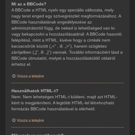
Mi az a BBCode?
A BBCode a HTML nyelv egy speciális változata, mely
nagy teret enged egy szövegrészlet megformázásához. A
BBCode használatának engedélyezése az
adminisztrátortól függ, de neked is lehetőséged van ki-
vagy bekapcsolni a hozzászólásaidnál. A BBCode hasonló
felépítésű, mint a HTML, kivéve hogy a címkék nem
kacsacsőrök között („<” , ill. „>”), hanem szögletes
zárójelben („[”, ill. „]”) vannak. További információért lásd a
BBCode útmutatót, melyet a hozzászólásküldő oldalról
érhetsz el.
Vissza a tetejére
Használhatok HTML-t?
Nem. Nem lehetséges HTML-t küldeni, majd azt HTML-
ként is megjeleníteni. A legtöbb HTML-lel létrehozható
formázás BBCode használatával is elérhető.
Vissza a tetejére