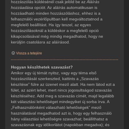
hozzászólás küldésénél csak jelöld be az
Aláírás
hozzáadása
opciót. Az aláírás automatikusan is
hozzáadható minden hozzászóláshoz, ehhez is a
felhasználói vezérlőpultban kell megváltoztatnod a
megfelelő beállítást. Ha így teszel, az egyes
hozzászólásoknál a küldéskor a megfelelő opció
kikapcsolásával még mindig megadhatod, hogy ne
kerüljön csatolásra az aláírásod.
Vissza a tetejére
Hogyan készíthetek szavazást?
Amikor egy új témát nyitsz, vagy egy téma első
hozzászólását szerkeszted, kattints a „Szavazás
készítése” fülre az üzenet mező alatt. Ha nem látod ezt a
fület, az azért lehet, mert nincs jogosultságod szavazás
készítéséhez. Add meg a szavazás címét, majd legalább
két választási lehetőséget mindegyiket új sorba írva. A
„Felhasználónként válaszható lehetőségek” mező
használatával megadhatod azt is, hogy egy felhasználó
hány választási lehetőségre szavazhat; beállíthatsz a
szavazásnak egy időkorlátot (napokban megadva); és