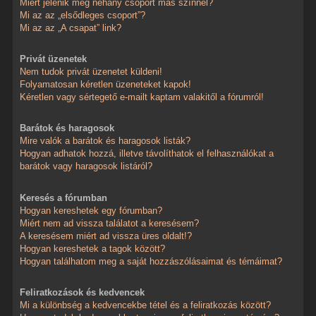
Miért jelenik meg néhány csoport más színnel?
Mi az az „elsődleges csoport”?
Mi az az „A csapat” link?
Privát üzenetek
Nem tudok privát üzenetet küldeni!
Folyamatosan kéretlen üzeneteket kapok!
Kéretlen vagy sértegető e-mailt kaptam valakitől a fórumról!
Barátok és haragosok
Mire valók a barátok és haragosok listák?
Hogyan adhatok hozzá, illetve távolíthatok el felhasználókat a
barátok vagy haragosok listáról?
Keresés a fórumban
Hogyan kereshetek egy fórumban?
Miért nem ad vissza találatot a keresésem?
A keresésem miért ad vissza üres oldalt!?
Hogyan kereshetek a tagok között?
Hogyan találhatom meg a saját hozzászólásaimat és témáimat?
Feliratkozások és kedvencek
Mi a különbség a kedvencekbe tétel és a feliratkozás között?