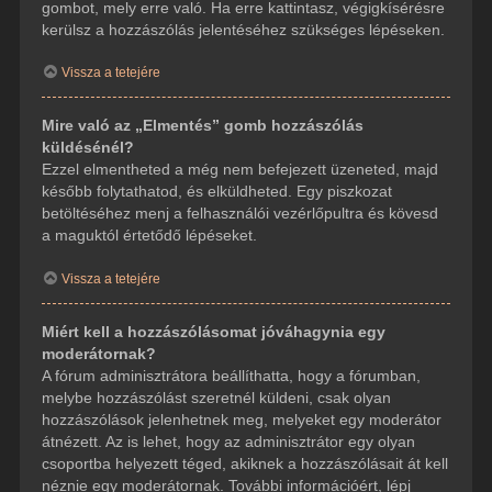
gombot, mely erre való. Ha erre kattintasz, végigkísérésre
kerülsz a hozzászólás jelentéséhez szükséges lépéseken.
Vissza a tetejére
Mire való az „Elmentés” gomb hozzászólás
küldésénél?
Ezzel elmentheted a még nem befejezett üzeneted, majd
később folytathatod, és elküldheted. Egy piszkozat
betöltéséhez menj a felhasználói vezérlőpultra és kövesd
a maguktól értetődő lépéseket.
Vissza a tetejére
Miért kell a hozzászólásomat jóváhagynia egy
moderátornak?
A fórum adminisztrátora beállíthatta, hogy a fórumban,
melybe hozzászólást szeretnél küldeni, csak olyan
hozzászólások jelenhetnek meg, melyeket egy moderátor
átnézett. Az is lehet, hogy az adminisztrátor egy olyan
csoportba helyezett téged, akiknek a hozzászólásait át kell
néznie egy moderátornak. További információért, lépj