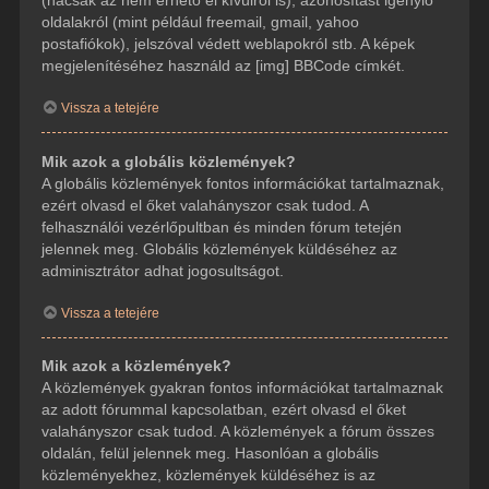
(hacsak az nem érhető el kívülről is), azonosítást igénylő
oldalakról (mint például freemail, gmail, yahoo
postafiókok), jelszóval védett weblapokról stb. A képek
megjelenítéséhez használd az [img] BBCode címkét.
Vissza a tetejére
Mik azok a globális közlemények?
A globális közlemények fontos információkat tartalmaznak,
ezért olvasd el őket valahányszor csak tudod. A
felhasználói vezérlőpultban és minden fórum tetején
jelennek meg. Globális közlemények küldéséhez az
adminisztrátor adhat jogosultságot.
Vissza a tetejére
Mik azok a közlemények?
A közlemények gyakran fontos információkat tartalmaznak
az adott fórummal kapcsolatban, ezért olvasd el őket
valahányszor csak tudod. A közlemények a fórum összes
oldalán, felül jelennek meg. Hasonlóan a globális
közleményekhez, közlemények küldéséhez is az