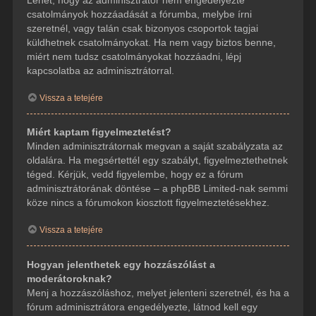
csatolmányok hozzáadását a fórumba, melybe írni
szeretnél, vagy talán csak bizonyos csoportok tagjai
küldhetnek csatolmányokat. Ha nem vagy biztos benne,
miért nem tudsz csatolmányokat hozzáadni, lépj
kapcsolatba az adminisztrátorral.
Vissza a tetejére
Miért kaptam figyelmeztetést?
Minden adminisztrátornak megvan a saját szabályzata az
oldalára. Ha megsértettél egy szabályt, figyelmeztethetnek
téged. Kérjük, vedd figyelembe, hogy ez a fórum
adminisztrátorának döntése – a phpBB Limited-nak semmi
köze nincs a fórumokon kiosztott figyelmeztetésekhez.
Vissza a tetejére
Hogyan jelenthetek egy hozzászólást a
moderátoroknak?
Menj a hozzászóláshoz, melyet jelenteni szeretnél, és ha a
fórum adminisztrátora engedélyezte, látnod kell egy