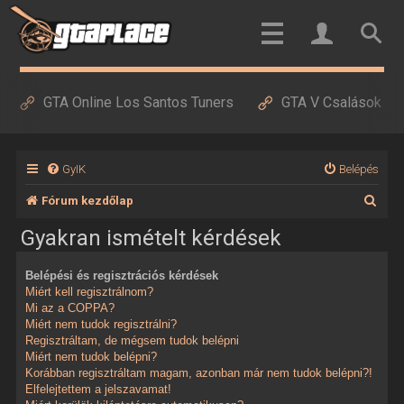
GTA Online Los Santos Tuners
GTA V Csalások
GyIK
Belépés
K
Fórum kezdőlap
e
Gyakran ismételt kérdések
r
Belépési és regisztrációs kérdések
e
Miért kell regisztrálnom?
s
Mi az a COPPA?
Miért nem tudok regisztrálni?
é
Regisztráltam, de mégsem tudok belépni
Miért nem tudok belépni?
s
Korábban regisztráltam magam, azonban már nem tudok belépni?!
Elfelejtettem a jelszavamat!