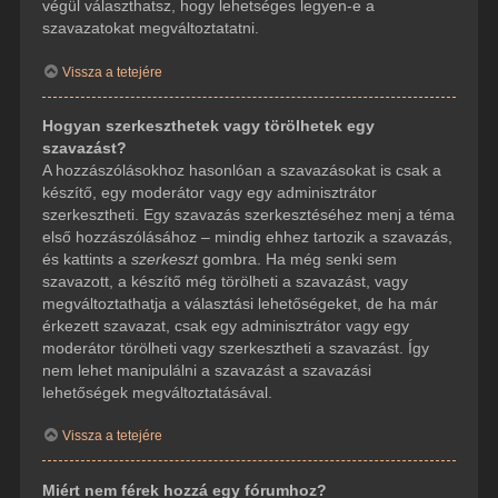
végül választhatsz, hogy lehetséges legyen-e a
szavazatokat megváltoztatatni.
Vissza a tetejére
Hogyan szerkeszthetek vagy törölhetek egy
szavazást?
A hozzászólásokhoz hasonlóan a szavazásokat is csak a
készítő, egy moderátor vagy egy adminisztrátor
szerkesztheti. Egy szavazás szerkesztéséhez menj a téma
első hozzászólásához – mindig ehhez tartozik a szavazás,
és kattints a
szerkeszt
gombra. Ha még senki sem
szavazott, a készítő még törölheti a szavazást, vagy
megváltoztathatja a választási lehetőségeket, de ha már
érkezett szavazat, csak egy adminisztrátor vagy egy
moderátor törölheti vagy szerkesztheti a szavazást. Így
nem lehet manipulálni a szavazást a szavazási
lehetőségek megváltoztatásával.
Vissza a tetejére
Miért nem férek hozzá egy fórumhoz?