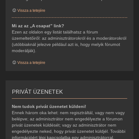
Vissza a tetejére
Mi az az „A csapat” link?
Ezen az oldalon egy listát találhatsz a fórum
üzemeltetőiről: az adminisztrátorokról és a moderátorokról
(utóbbiaknál jelezve például azt is, hogy melyik fórumot
moderálják).
Vissza a tetejére
PRIVÁT ÜZENETEK
Nem tudok privát üzenetet küldeni!
Ennek három oka lehet: nem regisztráltál, vagy nem vagy
belépve; az adminisztrátor nem engedélyezte a fórumon
privát üzenetek küldését; vagy az adminisztrátor nem
engedélyezte neked, hogy privát üzenetet küldjél. További
információért lépj kapcsolatba egy adminisztrátorral.