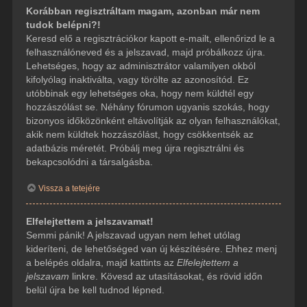
Korábban regisztráltam magam, azonban már nem
tudok belépni?!
Keresd elő a regisztrációkor kapott e-mailt, ellenőrizd le a
felhasználóneved és a jelszavad, majd próbálkozz újra.
Lehetséges, hogy az adminisztrátor valamilyen okból
kifolyólag inaktiválta, vagy törölte az azonosítód. Ez
utóbbinak egy lehetséges oka, hogy nem küldtél egy
hozzászólást se. Néhány fórumon ugyanis szokás, hogy
bizonyos időközönként eltávolítják az olyan felhasználókat,
akik nem küldtek hozzászólást, hogy csökkentsék az
adatbázis méretét. Próbálj meg újra regisztrálni és
bekapcsolódni a társalgásba.
Vissza a tetejére
Elfelejtettem a jelszavamat!
Semmi pánik! A jelszavad ugyan nem lehet utólag
kideríteni, de lehetőséged van új készítésére. Ehhez menj
a belépés oldalra, majd kattints az
Elfelejtettem a
jelszavam
linkre. Kövesd az utasításokat, és rövid időn
belül újra be kell tudnod lépned.