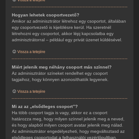
Hogyan lehetek csoportvezető?
Amikor az adminisztrátor létrehoz egy csoportot, általában
egy csoportvezető is kijelölésre kerül. Ha szeretnél
létrehozni egy csoportot, akkor lépj kapcsolatba egy
adminisztrátorral – például egy privát üzenet küldésével.
Vissza a tetejére
Miért jelenik meg néhány csoport más színnel?
Az adminisztrátor színeket rendelhet egy csoport
tagjaihoz, hogy könnyen azonosíthatók legyenek.
Vissza a tetejére
Mi az az „elsődleges csoport”?
Ha több csoport tagja is vagy, akkor ez a csoport
határozza meg, hogy milyen színnel jelenik meg a neved,
és hogy alapból milyen csoport avatar jelenik meg nálad.
Az adminisztrátor engedélyezheti, hogy megváltoztasd az
elsődleges csoportodat a felhasználói vezérlőpultban.