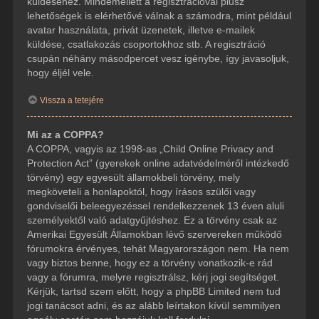
küldéséhez. Mindemellett a regisztrációval plusz
lehetőségek is elérhetővé válnak a számodra, mint például
avatar használata, privát üzenetek, illetve e-mailek
küldése, csatlakozás csoportokhoz stb. A regisztráció
csupán néhány másodpercet vesz igénybe, így javasoljuk,
hogy éljél vele.
Vissza a tetejére
Mi az a COPPA?
A COPPA, vagyis az 1998-as „Child Online Privacy and
Protection Act” (gyerekek online adatvédelméről intézkedő
törvény) egy egyesült államokbeli törvény, mely
megköveteli a honlapoktól, hogy írásos szülői vagy
gondviselői beleegyezéssel rendelkezzenek 13 éven aluli
személyektől való adatgyűjtéshez. Ez a törvény csak az
Amerikai Egyesült Államokban lévő szervereken működő
fórumokra érvényes, tehát Magyarországon nem. Ha nem
vagy biztos benne, hogy ez a törvény vonatkozik-e rád
vagy a fórumra, melyre regisztrálsz, kérj jogi segítséget.
Kérjük, tartsd szem előtt, hogy a phpBB Limited nem tud
jogi tanácsot adni, és az alább leírtakon kívül semmilyen