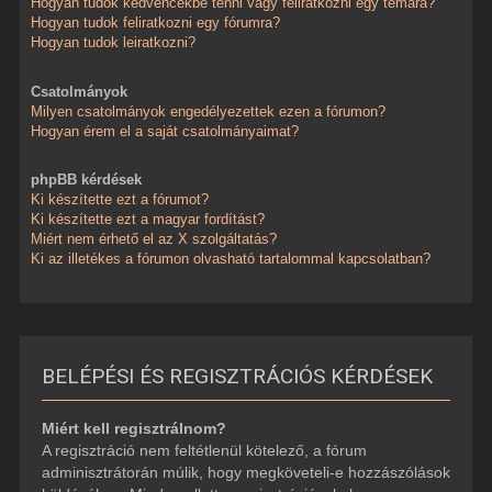
Hogyan tudok kedvencekbe tenni vagy feliratkozni egy témára?
Hogyan tudok feliratkozni egy fórumra?
Hogyan tudok leiratkozni?
Csatolmányok
Milyen csatolmányok engedélyezettek ezen a fórumon?
Hogyan érem el a saját csatolmányaimat?
phpBB kérdések
Ki készítette ezt a fórumot?
Ki készítette ezt a magyar fordítást?
Miért nem érhető el az X szolgáltatás?
Ki az illetékes a fórumon olvasható tartalommal kapcsolatban?
BELÉPÉSI ÉS REGISZTRÁCIÓS KÉRDÉSEK
Miért kell regisztrálnom?
A regisztráció nem feltétlenül kötelező, a fórum
adminisztrátorán múlik, hogy megköveteli-e hozzászólások