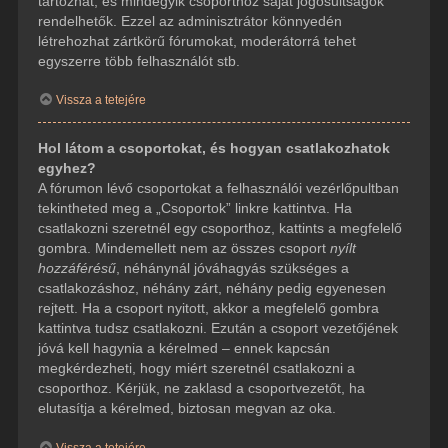
tartozhat, és mindegyik csoporthoz saját jogosultságok
rendelhetők. Ezzel az adminisztrátor könnyedén
létrehozhat zártkörű fórumokat, moderátorrá tehet
egyszerre több felhasználót stb.
Vissza a tetejére
Hol látom a csoportokat, és hogyan csatlakozhatok
egyhez?
A fórumon lévő csoportokat a felhasználói vezérlőpultban
tekintheted meg a „Csoportok” linkre kattintva. Ha
csatlakozni szeretnél egy csoporthoz, kattints a megfelelő
gombra. Mindemellett nem az összes csoport
nyílt
hozzáférésű
, néhánynál jóváhagyás szükséges a
csatlakozáshoz, néhány zárt, néhány pedig egyenesen
rejtett. Ha a csoport nyitott, akkor a megfelelő gombra
kattintva tudsz csatlakozni. Ezután a csoport vezetőjének
jóvá kell hagynia a kérelmed – ennek kapcsán
megkérdezheti, hogy miért szeretnél csatlakozni a
csoporthoz. Kérjük, ne zaklasd a csoportvezetőt, ha
elutasítja a kérelmed, biztosan megvan az oka.
Vissza a tetejére