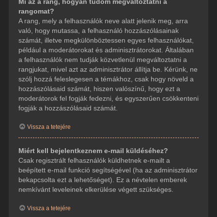
Mi az a rang, hogyan tudom megváltoztatni a
rangomat?
A rang, mely a felhasználók neve alatt jelenik meg, arra
való, hogy mutassa, a felhasználó hozzászólásainak
számát, illetve megkülönböztessen egyes felhasználókat,
például a moderátorokat és adminisztrátorokat. Általában
a felhasználók nem tudják közvetlenül megváltoztatni a
rangjukat, mivel azt az adminisztrátor állítja be. Kérünk, ne
szólj hozzá feleslegesen a témákhoz, csak hogy növeld a
hozzászólásaid számát, hiszen valószínű, hogy ezt a
moderátorok fel fogják fedezni, és egyszerűen csökkenteni
fogják a hozzászólásaid számát.
Vissza a tetejére
Miért kell bejelentkeznem e-mail küldéséhez?
Csak regisztrált felhasználók küldhetnek e-mailt a
beépített e-mail funkció segítségével (ha az adminisztrátor
bekapcsolta ezt a lehetőséget). Ez a névtelen emberek
nemkívánt leveleinek elkerülése végett szükséges.
Vissza a tetejére