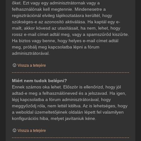
őket. Ezt vagy egy adminisztrátornak vagy a
felhasználónak kell megtennie. Mindenesetre a
regisztrációnál elvileg tájékoztatásra kerültél, hogy
szükséges-e az azonosító aktiválása. Ha kaptál egy e-
mailt, akkor kövesd az utasításait, ha nem, lehet, hogy
rossz e-mail címet adtál meg, vagy a spamszűrőd kiszűrte.
Ha biztos vagy benne, hogy helyes e-mail címet adtál
meg, próbálj meg kapcsolatba lépni a fórum
adminisztrátorával.
Vissza a tetejére
Miért nem tudok belépni?
Ennek számos oka lehet. Először is ellenőrizd, hogy jól
adtad-e meg a felhasználóneved és a jelszavad. Ha igen,
lépj kapcsolatba a fórum adminisztrátorával, hogy
meggyőződj róla, nem lettél kitiltva. Az is lehetséges, hogy
a weboldal üzemeltetőjének oldalán lépett fel valamilyen
konfigurációs hiba, melyet javítaniuk kéne.
Vissza a tetejére