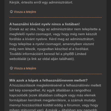
Kérjük, értesíts erről egy adminisztrátort.
Vissza a tetejére
A használni kívánt nyelv nincs a listában!
Ennek az az oka, hogy az adminisztrátor nem telepítette a
megfelelő nyelvi csomagot, vagy hogy még nem készült
fordítás a kívánt nyelvre. Kérd meg az adminisztrátort,
hogy telepítse a nyelvi csomagot, amennyiben viszont
még nem létezik, nyugodtan készítsd el a fordítást.
További információért keresd fel a phpBB Limited
weboldalát (a link az oldal alján található).
Vissza a tetejére
Mik azok a képek a felhasználónevem mellett?
A hozzászólások megtekintésénél a felhasználónév mellett
két kép szerepelhet. Az egyik általában a rangodhoz
kapcsolódik (ezek általában csillagok vagy más elemek
formájában kerülnek megjelenítésre, a számuk mutatja
mennyi hozzászólást küldtél eddig a fórumon, vagy hogy
milyen státuszod van). A másik – általában egy nagyobb