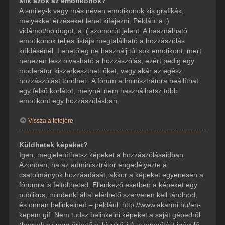
Mik azok az emotikonok?
A smiley-k vagy más néven emotikonok kis grafikák,
melyekkel érzéseket lehet kifejezni. Például a :)
vidámot/boldogot, a :( szomorút jelent. A használható
emotikonok teljes listája megtalálható a hozzászólás
küldésénél. Lehetőleg ne használj túl sok emotikont, mert
nehezen lesz olvasható a hozzászólás, ezért pedig egy
moderátor kiszerkesztheti őket, vagy akár az egész
hozzászólást törölheti. A fórum adminisztrátora beállíthat
egy felső korlátot, melynél nem használhatsz több
emotikont egy hozzászólásban.
Vissza a tetejére
Küldhetek képeket?
Igen, megjeleníthetsz képeket a hozzászólásaidban.
Azonban, ha az adminisztrátor engedélyezte a
csatolmányok hozzáadását, akkor a képeket egyenesen a
fórumra is feltöltheted. Ellenkező esetben a képeket egy
publikus, mindenki által elérhető szerveren kell tárolnod,
és onnan belinkelned – például: http://www.akarmi.hu/en-
kepem.gif. Nem tudsz belinkelni képeket a saját gépedről