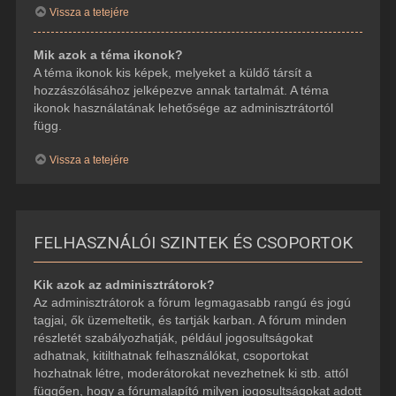
Vissza a tetejére
Mik azok a téma ikonok?
A téma ikonok kis képek, melyeket a küldő társít a
hozzászólásához jelképezve annak tartalmát. A téma
ikonok használatának lehetősége az adminisztrátortól
függ.
Vissza a tetejére
FELHASZNÁLÓI SZINTEK ÉS CSOPORTOK
Kik azok az adminisztrátorok?
Az adminisztrátorok a fórum legmagasabb rangú és jogú
tagjai, ők üzemeltetik, és tartják karban. A fórum minden
részletét szabályozhatják, például jogosultságokat
adhatnak, kitilthatnak felhasználókat, csoportokat
hozhatnak létre, moderátorokat nevezhetnek ki stb. attól
függően, hogy a fórumalapító milyen jogosultságokat adott