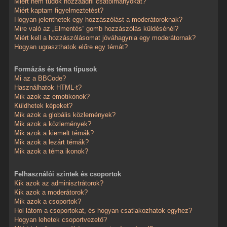
Miért nem tudok hozzáadni csatolmányokat?
Miért kaptam figyelmeztetést?
Hogyan jelenthetek egy hozzászólást a moderátoroknak?
Mire való az „Elmentés” gomb hozzászólás küldésénél?
Miért kell a hozzászólásomat jóváhagynia egy moderátornak?
Hogyan ugraszthatok előre egy témát?
Formázás és téma típusok
Mi az a BBCode?
Használhatok HTML-t?
Mik azok az emotikonok?
Küldhetek képeket?
Mik azok a globális közlemények?
Mik azok a közlemények?
Mik azok a kiemelt témák?
Mik azok a lezárt témák?
Mik azok a téma ikonok?
Felhasználói szintek és csoportok
Kik azok az adminisztrátorok?
Kik azok a moderátorok?
Mik azok a csoportok?
Hol látom a csoportokat, és hogyan csatlakozhatok egyhez?
Hogyan lehetek csoportvezető?