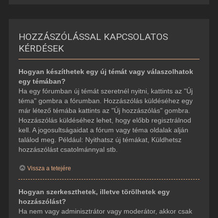
HOZZÁSZÓLÁSSAL KAPCSOLATOS
KÉRDÉSEK
Hogyan készíthetek egy új témát vagy válaszolhatok
egy témában?
Ha egy fórumban új témát szeretnél nyitni, kattints az "Új
téma" gombra a fórumban. Hozzászólás küldéséhez egy
már létező témába kattints az "Új hozzászólás" gombra.
Hozzászólás küldéséhez lehet, hogy előbb regisztrálnod
kell. A jogosultságaidat a fórum vagy téma oldalak alján
találod meg. Például: Nyithatsz új témákat, Küldhetsz
hozzászólást csatolmánnyal stb.
Vissza a tetejére
Hogyan szerkeszthetek, illetve törölhetek egy
hozzászólást?
Ha nem vagy adminisztrátor vagy moderátor, akkor csak