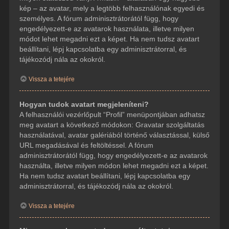
kép – az avatar, mely a legtöbb felhasználónak egyedi és
személyes. A fórum adminisztrátorától függ, hogy
engedélyezett-e az avatarok használata, illetve milyen
módot lehet megadni ezt a képet. Ha nem tudsz avatart
beállítani, lépj kapcsolatba egy adminisztrátorral, és
tájékozódj nála az okokról.
Vissza a tetejére
Hogyan tudok avatart megjeleníteni?
A felhasználói vezérlőpult “Profil” menüpontjában adhatsz
meg avatart a következő módokon: Gravatar szolgáltatás
használatával, avatar galériából történő választással, külső
URL megadásával és feltöltéssel. A fórum
adminisztrátorától függ, hogy engedélyezett-e az avatarok
használta, illetve milyen módon lehet megadni ezt a képet.
Ha nem tudsz avatart beállítani, lépj kapcsolatba egy
adminisztrátorral, és tájékozódj nála az okokról.
Vissza a tetejére