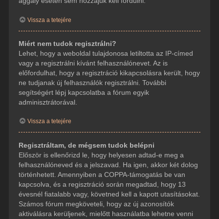
aggály esetén sem hozzájuk kell fordulni.
Vissza a tetejére
Miért nem tudok regisztrálni?
Lehet, hogy a weboldal tulajdonosa letiltotta az IP-címed
vagy a regisztrálni kívánt felhasználónevet. Az is
előfordulhat, hogy a regisztráció kikapcsolásra került, hogy
ne tudjanak új felhasználók regisztrálni. További
segítségért lépj kapcsolatba a fórum egyik
adminisztrátorával.
Vissza a tetejére
Regisztráltam, de mégsem tudok belépni
Először is ellenőrizd le, hogy helyesen adtad-e meg a
felhasználóneved és a jelszavad. Ha igen, akkor két dolog
történhetett. Amennyiben a COPPA-támogatás be van
kapcsolva, és a regisztráció során megadtad, hogy 13
évesnél fiatalabb vagy, követned kell a kapott utasításokat.
Számos fórum megköveteli, hogy az új azonosítók
aktiválásra kerüljenek, mielőtt használatba lehetne venni