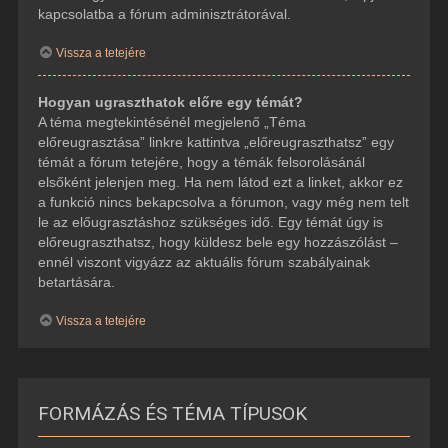
kapcsolatba a fórum adminisztrátorával.
Vissza a tetejére
Hogyan ugraszthatok előre egy témát?
A téma megtekintésénél megjelenő „Téma
előreugrasztása” linkre kattintva „előreugraszthatsz” egy
témát a fórum tetejére, hogy a témák felsorolásánál
elsőként jelenjen meg. Ha nem látod ezt a linket, akkor ez
a funkció nincs bekapcsolva a fórumon, vagy még nem telt
le az előugrasztáshoz szükséges idő. Egy témát úgy is
előreugraszthatsz, hogy küldesz bele egy hozzászólást –
ennél viszont vigyázz az aktuális fórum szabályainak
betartására.
Vissza a tetejére
FORMÁZÁS ÉS TÉMA TÍPUSOK