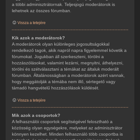
a többi adminisztrátornak. Teljesjogú moderátorok is
lehetnek az összes fórumban.
Vissza a tetejére
Kik azok a moderátorok?
A moderátorok olyan különleges jogosultságokkal
rendelkező tagok, akik napról napra figyelemmel követik a
fórumokat. Jogukban áll szerkeszteni, törölni a
hozzászólásokat, valamint lezárni, megnyitni, áthelyezni,
törölni és szétválasztani a témákat az általuk moderált
fórumban. Általánosságban a moderátorok azért vannak,
hogy meggátolják a témába nem illő, sértegető vagy
támadó hangvételű hozzászólások küldését.
Vissza a tetejére
Mik azok a csoportok?
A felhasználói csoportok segítségével felosztható a
közösség olyan egységekre, melyeket az adminisztrátor
könnyen kezelhet. Minden felhasználó több csoportba is