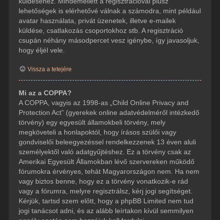
küldéséhez. Mindemellett a regisztrációval plusz
lehetőségek is elérhetővé válnak a számodra, mint például
avatar használata, privát üzenetek, illetve e-mailek
küldése, csatlakozás csoportokhoz stb. A regisztráció
csupán néhány másodpercet vesz igénybe, így javasoljuk,
hogy éljél vele.
Vissza a tetejére
Mi az a COPPA?
A COPPA, vagyis az 1998-as „Child Online Privacy and
Protection Act” (gyerekek online adatvédelméről intézkedő
törvény) egy egyesült államokbeli törvény, mely
megköveteli a honlapoktól, hogy írásos szülői vagy
gondviselői beleegyezéssel rendelkezzenek 13 éven aluli
személyektől való adatgyűjtéshez. Ez a törvény csak az
Amerikai Egyesült Államokban lévő szervereken működő
fórumokra érvényes, tehát Magyarországon nem. Ha nem
vagy biztos benne, hogy ez a törvény vonatkozik-e rád
vagy a fórumra, melyre regisztrálsz, kérj jogi segítséget.
Kérjük, tartsd szem előtt, hogy a phpBB Limited nem tud
jogi tanácsot adni, és az alább leírtakon kívül semmilyen