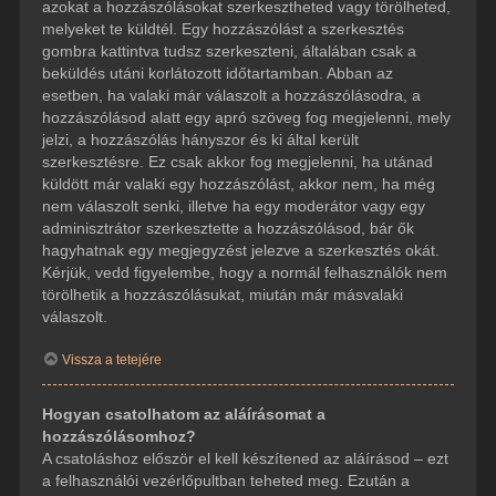
azokat a hozzászólásokat szerkesztheted vagy törölheted,
melyeket te küldtél. Egy hozzászólást a szerkesztés
gombra kattintva tudsz szerkeszteni, általában csak a
beküldés utáni korlátozott időtartamban. Abban az
esetben, ha valaki már válaszolt a hozzászólásodra, a
hozzászólásod alatt egy apró szöveg fog megjelenni, mely
jelzi, a hozzászólás hányszor és ki által került
szerkesztésre. Ez csak akkor fog megjelenni, ha utánad
küldött már valaki egy hozzászólást, akkor nem, ha még
nem válaszolt senki, illetve ha egy moderátor vagy egy
adminisztrátor szerkesztette a hozzászólásod, bár ők
hagyhatnak egy megjegyzést jelezve a szerkesztés okát.
Kérjük, vedd figyelembe, hogy a normál felhasználók nem
törölhetik a hozzászólásukat, miután már másvalaki
válaszolt.
Vissza a tetejére
Hogyan csatolhatom az aláírásomat a
hozzászólásomhoz?
A csatoláshoz először el kell készítened az aláírásod – ezt
a felhasználói vezérlőpultban teheted meg. Ezután a