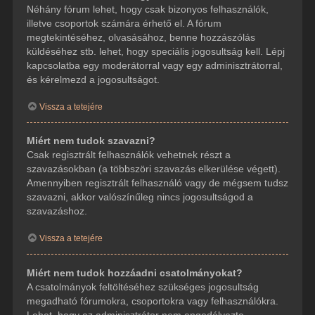
Néhány fórum lehet, hogy csak bizonyos felhasználók,
illetve csoportok számára érhető el. A fórum
megtekintéséhez, olvasásához, benne hozzászólás
küldéséhez stb. lehet, hogy speciális jogosultság kell. Lépj
kapcsolatba egy moderátorral vagy egy adminisztrátorral,
és kérelmezd a jogosultságot.
Vissza a tetejére
Miért nem tudok szavazni?
Csak regisztrált felhasználók vehetnek részt a
szavazásokban (a többszöri szavazás elkerülése végett).
Amennyiben regisztrált felhasználó vagy de mégsem tudsz
szavazni, akkor valószínűleg nincs jogosultságod a
szavazáshoz.
Vissza a tetejére
Miért nem tudok hozzáadni csatolmányokat?
A csatolmányok feltöltéséhez szükséges jogosultság
megadható fórumokra, csoportokra vagy felhasználókra.
Lehet, hogy az adminisztrátor nem engedélyezte