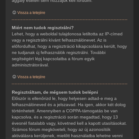
aggály esetén sem hozzájuk kell fordulni.
Vissza a tetejére
Miért nem tudok regisztrálni?
Lehet, hogy a weboldal tulajdonosa letiltotta az IP-címed
vagy a regisztrálni kívánt felhasználónevet. Az is
előfordulhat, hogy a regisztráció kikapcsolásra került, hogy
ne tudjanak új felhasználók regisztrálni. További
segítségért lépj kapcsolatba a fórum egyik
adminisztrátorával.
Vissza a tetejére
Regisztráltam, de mégsem tudok belépni
Először is ellenőrizd le, hogy helyesen adtad-e meg a
felhasználóneved és a jelszavad. Ha igen, akkor két dolog
történhetett. Amennyiben a COPPA-támogatás be van
kapcsolva, és a regisztráció során megadtad, hogy 13
évesnél fiatalabb vagy, követned kell a kapott utasításokat.
Számos fórum megköveteli, hogy az új azonosítók
aktiválásra kerüljenek, mielőtt használatba lehetne venni