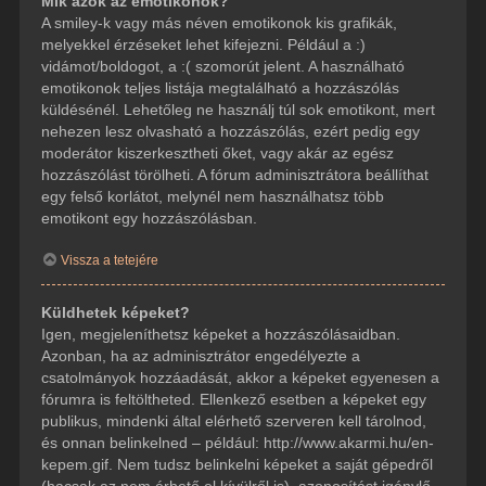
Mik azok az emotikonok?
A smiley-k vagy más néven emotikonok kis grafikák,
melyekkel érzéseket lehet kifejezni. Például a :)
vidámot/boldogot, a :( szomorút jelent. A használható
emotikonok teljes listája megtalálható a hozzászólás
küldésénél. Lehetőleg ne használj túl sok emotikont, mert
nehezen lesz olvasható a hozzászólás, ezért pedig egy
moderátor kiszerkesztheti őket, vagy akár az egész
hozzászólást törölheti. A fórum adminisztrátora beállíthat
egy felső korlátot, melynél nem használhatsz több
emotikont egy hozzászólásban.
Vissza a tetejére
Küldhetek képeket?
Igen, megjeleníthetsz képeket a hozzászólásaidban.
Azonban, ha az adminisztrátor engedélyezte a
csatolmányok hozzáadását, akkor a képeket egyenesen a
fórumra is feltöltheted. Ellenkező esetben a képeket egy
publikus, mindenki által elérhető szerveren kell tárolnod,
és onnan belinkelned – például: http://www.akarmi.hu/en-
kepem.gif. Nem tudsz belinkelni képeket a saját gépedről