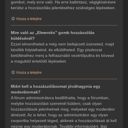
gombot, mely erre való. Ha erre kattintasz, végigkísérésre
kerülsz a hozzászólás jelentéséhez szükséges lépéseken.
Vissza a tetejére
Mire való az „Elmentés” gomb hozzászólás
küldésénél?
Ezzel elmentheted a még nem befejezett üzeneted, majd
később folytathatod, és elküldheted. Egy piszkozat
betöltéséhez menj a felhasználói vezérlőpultra és kövesd
a maguktól értetődő lépéseket.
Vissza a tetejére
Miért kell a hozzászólásomat jóváhagynia egy
moderátornak?
A fórum adminisztrátora beállíthatta, hogy a fórumban,
melybe hozzászólást szeretnél küldeni, csak olyan
hozzászólások jelenhetnek meg, melyeket egy moderátor
átnézett. Az is lehet, hogy az adminisztrátor egy olyan
csoportba helyezett téged, akiknek a hozzászólásait át kell
néznie egy moderátornak. További információért, lépj