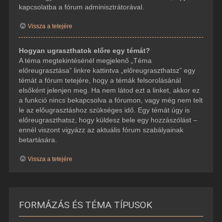
kapcsolatba a fórum adminisztrátorával.
Vissza a tetejére
Hogyan ugraszthatok előre egy témát?
A téma megtekintésénél megjelenő „Téma
előreugrasztása” linkre kattintva „előreugraszthatsz” egy
témát a fórum tetejére, hogy a témák felsorolásánál
elsőként jelenjen meg. Ha nem látod ezt a linket, akkor ez
a funkció nincs bekapcsolva a fórumon, vagy még nem telt
le az előugrasztáshoz szükséges idő. Egy témát úgy is
előreugraszthatsz, hogy küldesz bele egy hozzászólást –
ennél viszont vigyázz az aktuális fórum szabályainak
betartására.
Vissza a tetejére
FORMÁZÁS ÉS TÉMA TÍPUSOK