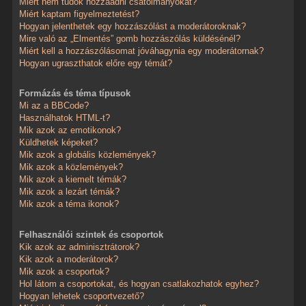
Miért nem tudok hozzáadni csatolmányokat?
Miért kaptam figyelmeztetést?
Hogyan jelenthetek egy hozzászólást a moderátoroknak?
Mire való az „Elmentés” gomb hozzászólás küldésénél?
Miért kell a hozzászólásomat jóváhagynia egy moderátornak?
Hogyan ugraszthatok előre egy témát?
Formázás és téma típusok
Mi az a BBCode?
Használhatok HTML-t?
Mik azok az emotikonok?
Küldhetek képeket?
Mik azok a globális közlemények?
Mik azok a közlemények?
Mik azok a kiemelt témák?
Mik azok a lezárt témák?
Mik azok a téma ikonok?
Felhasználói szintek és csoportok
Kik azok az adminisztrátorok?
Kik azok a moderátorok?
Mik azok a csoportok?
Hol látom a csoportokat, és hogyan csatlakozhatok egyhez?
Hogyan lehetek csoportvezető?