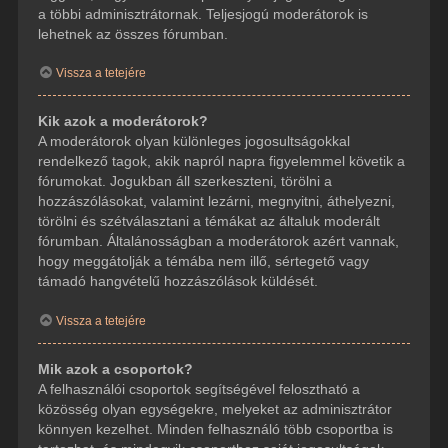
a többi adminisztrátornak. Teljesjogú moderátorok is
lehetnek az összes fórumban.
Vissza a tetejére
Kik azok a moderátorok?
A moderátorok olyan különleges jogosultságokkal
rendelkező tagok, akik napról napra figyelemmel követik a
fórumokat. Jogukban áll szerkeszteni, törölni a
hozzászólásokat, valamint lezárni, megnyitni, áthelyezni,
törölni és szétválasztani a témákat az általuk moderált
fórumban. Általánosságban a moderátorok azért vannak,
hogy meggátolják a témába nem illő, sértegető vagy
támadó hangvételű hozzászólások küldését.
Vissza a tetejére
Mik azok a csoportok?
A felhasználói csoportok segítségével felosztható a
közösség olyan egységekre, melyeket az adminisztrátor
könnyen kezelhet. Minden felhasználó több csoportba is