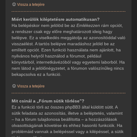
Vissza a tetejére
Miért kerülök kiléptetésre automatikusan?
Ha belépéskor nem jelölöd be az
Emlékezzen rám
opciót,
a rendszer csak egy előre meghatározott ideig hagy
belépve. Ez a viselkedés meggátolja az azonosítóddal való
visszaélést. A tartós belépve maradáshoz jelöld be az
említett opciót. Ezen funkció használata nem ajánlott, ha
nyilvános helyről használod a fórumot, például
könyvtárból, internetkávézóból vagy egyetemi laborból. Ha
nem látod a jelölőnégyzetet, a fórumon valószínűleg nincs
bekapcsolva ez a funkció.
Vissza a tetejére
Mit csinál a „Fórum sütik törlése”?
Ez a funkció törli az összes phpBB3 által küldött sütit. A
sütik feladata az azonosítás, illetve a beléptetés, valamint
– ha a fórum tulajdonosa beállította – a hozzászólások
olvasottságának követése és ehhez hasonló funkciók. Ha
problémáid vannak a belépéssel vagy a kilépéssel, a sütik