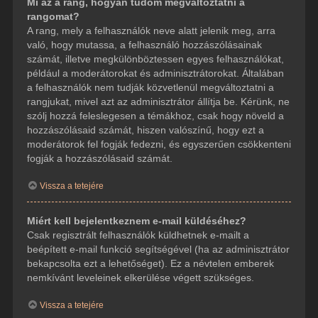
Mi az a rang, hogyan tudom megváltoztatni a
rangomat?
A rang, mely a felhasználók neve alatt jelenik meg, arra
való, hogy mutassa, a felhasználó hozzászólásainak
számát, illetve megkülönböztessen egyes felhasználókat,
például a moderátorokat és adminisztrátorokat. Általában
a felhasználók nem tudják közvetlenül megváltoztatni a
rangjukat, mivel azt az adminisztrátor állítja be. Kérünk, ne
szólj hozzá feleslegesen a témákhoz, csak hogy növeld a
hozzászólásaid számát, hiszen valószínű, hogy ezt a
moderátorok fel fogják fedezni, és egyszerűen csökkenteni
fogják a hozzászólásaid számát.
Vissza a tetejére
Miért kell bejelentkeznem e-mail küldéséhez?
Csak regisztrált felhasználók küldhetnek e-mailt a
beépített e-mail funkció segítségével (ha az adminisztrátor
bekapcsolta ezt a lehetőséget). Ez a névtelen emberek
nemkívánt leveleinek elkerülése végett szükséges.
Vissza a tetejére