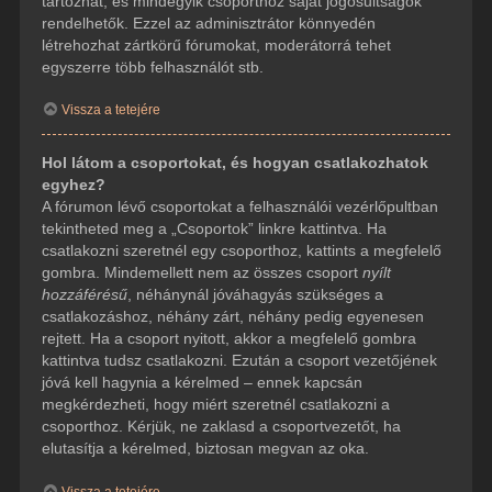
tartozhat, és mindegyik csoporthoz saját jogosultságok
rendelhetők. Ezzel az adminisztrátor könnyedén
létrehozhat zártkörű fórumokat, moderátorrá tehet
egyszerre több felhasználót stb.
Vissza a tetejére
Hol látom a csoportokat, és hogyan csatlakozhatok
egyhez?
A fórumon lévő csoportokat a felhasználói vezérlőpultban
tekintheted meg a „Csoportok” linkre kattintva. Ha
csatlakozni szeretnél egy csoporthoz, kattints a megfelelő
gombra. Mindemellett nem az összes csoport
nyílt
hozzáférésű
, néhánynál jóváhagyás szükséges a
csatlakozáshoz, néhány zárt, néhány pedig egyenesen
rejtett. Ha a csoport nyitott, akkor a megfelelő gombra
kattintva tudsz csatlakozni. Ezután a csoport vezetőjének
jóvá kell hagynia a kérelmed – ennek kapcsán
megkérdezheti, hogy miért szeretnél csatlakozni a
csoporthoz. Kérjük, ne zaklasd a csoportvezetőt, ha
elutasítja a kérelmed, biztosan megvan az oka.
Vissza a tetejére