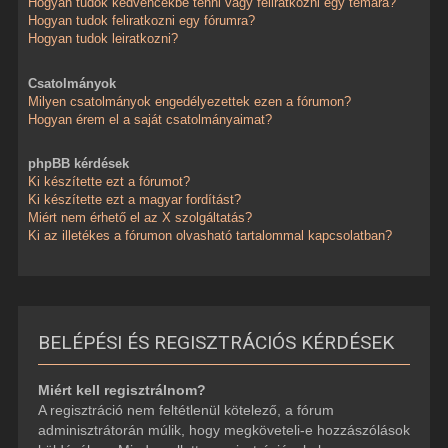
Hogyan tudok kedvencekbe tenni vagy feliratkozni egy témára?
Hogyan tudok feliratkozni egy fórumra?
Hogyan tudok leiratkozni?
Csatolmányok
Milyen csatolmányok engedélyezettek ezen a fórumon?
Hogyan érem el a saját csatolmányaimat?
phpBB kérdések
Ki készítette ezt a fórumot?
Ki készítette ezt a magyar fordítást?
Miért nem érhető el az X szolgáltatás?
Ki az illetékes a fórumon olvasható tartalommal kapcsolatban?
BELÉPÉSI ÉS REGISZTRÁCIÓS KÉRDÉSEK
Miért kell regisztrálnom?
A regisztráció nem feltétlenül kötelező, a fórum
adminisztrátorán múlik, hogy megköveteli-e hozzászólások