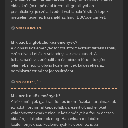
(hacsak az nem érhető el kívülről is), azonosítást igénylő
oldalakról (mint például freemail, gmail, yahoo
postafiókok), jelszóval védett weblapokról stb. A képek
megjelenítéséhez használd az [img] BBCode címkét.
Vissza a tetejére
Mik azok a globális közlemények?
A globális közlemények fontos információkat tartalmaznak,
ezért olvasd el őket valahányszor csak tudod. A
felhasználói vezérlőpultban és minden fórum tetején
jelennek meg. Globális közlemények küldéséhez az
adminisztrátor adhat jogosultságot.
Vissza a tetejére
Mik azok a közlemények?
A közlemények gyakran fontos információkat tartalmaznak
az adott fórummal kapcsolatban, ezért olvasd el őket
valahányszor csak tudod. A közlemények a fórum összes
oldalán, felül jelennek meg. Hasonlóan a globális
közleményekhez, közlemények küldéséhez is az