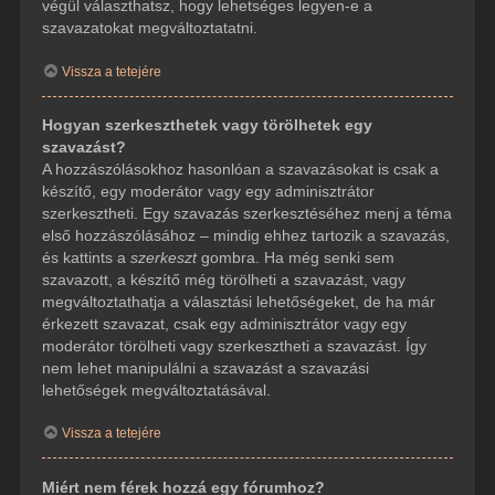
végül választhatsz, hogy lehetséges legyen-e a
szavazatokat megváltoztatatni.
Vissza a tetejére
Hogyan szerkeszthetek vagy törölhetek egy
szavazást?
A hozzászólásokhoz hasonlóan a szavazásokat is csak a
készítő, egy moderátor vagy egy adminisztrátor
szerkesztheti. Egy szavazás szerkesztéséhez menj a téma
első hozzászólásához – mindig ehhez tartozik a szavazás,
és kattints a
szerkeszt
gombra. Ha még senki sem
szavazott, a készítő még törölheti a szavazást, vagy
megváltoztathatja a választási lehetőségeket, de ha már
érkezett szavazat, csak egy adminisztrátor vagy egy
moderátor törölheti vagy szerkesztheti a szavazást. Így
nem lehet manipulálni a szavazást a szavazási
lehetőségek megváltoztatásával.
Vissza a tetejére
Miért nem férek hozzá egy fórumhoz?