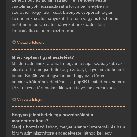
csatolmányok hozzáadását a fórumba, melybe írni
szeretnél, vagy talán csak bizonyos csoportok tagjai
küldhetnek csatolmányokat. Ha nem vagy biztos benne,
miért nem tudsz csatolmányokat hozzáadni, lépj
kapcsolatba az adminisztrátorral.
Vissza a tetejére
Miért kaptam figyelmeztetést?
Minden adminisztrátornak megvan a saját szabályzata az
oldalára. Ha megsértettél egy szabályt, figyelmeztethetnek
téged. Kérjük, vedd figyelembe, hogy ez a fórum
adminisztrátorának döntése – a phpBB Limited-nak semmi
köze nincs a fórumokon kiosztott figyelmeztetésekhez.
Vissza a tetejére
Hogyan jelenthetek egy hozzászólást a
moderátoroknak?
Menj a hozzászóláshoz, melyet jelenteni szeretnél, és ha a
fórum adminisztrátora engedélyezte, látnod kell egy