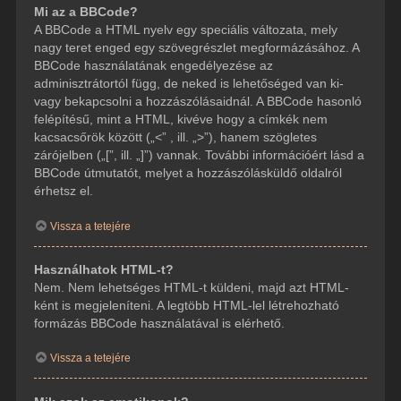
Mi az a BBCode?
A BBCode a HTML nyelv egy speciális változata, mely
nagy teret enged egy szövegrészlet megformázásához. A
BBCode használatának engedélyezése az
adminisztrátortól függ, de neked is lehetőséged van ki-
vagy bekapcsolni a hozzászólásaidnál. A BBCode hasonló
felépítésű, mint a HTML, kivéve hogy a címkék nem
kacsacsőrök között („<” , ill. „>”), hanem szögletes
zárójelben („[”, ill. „]”) vannak. További információért lásd a
BBCode útmutatót, melyet a hozzászólásküldő oldalról
érhetsz el.
Vissza a tetejére
Használhatok HTML-t?
Nem. Nem lehetséges HTML-t küldeni, majd azt HTML-
ként is megjeleníteni. A legtöbb HTML-lel létrehozható
formázás BBCode használatával is elérhető.
Vissza a tetejére