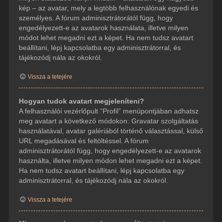
kép – az avatar, mely a legtöbb felhasználónak egyedi és
személyes. A fórum adminisztrátorától függ, hogy
engedélyezett-e az avatarok használata, illetve milyen
módot lehet megadni ezt a képet. Ha nem tudsz avatart
beállítani, lépj kapcsolatba egy adminisztrátorral, és
tájékozódj nála az okokról.
Vissza a tetejére
Hogyan tudok avatart megjeleníteni?
A felhasználói vezérlőpult “Profil” menüpontjában adhatsz
meg avatart a következő módokon: Gravatar szolgáltatás
használatával, avatar galériából történő választással, külső
URL megadásával és feltöltéssel. A fórum
adminisztrátorától függ, hogy engedélyezett-e az avatarok
használta, illetve milyen módon lehet megadni ezt a képet.
Ha nem tudsz avatart beállítani, lépj kapcsolatba egy
adminisztrátorral, és tájékozódj nála az okokról.
Vissza a tetejére