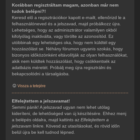
Korábban regisztráltam magam, azonban már nem
tudok belépni?!
Keresd elő a regisztrációkor kapott e-mailt, ellenőrizd le a
felhasználóneved és a jelszavad, majd próbálkozz újra.
Lehetséges, hogy az adminisztrátor valamilyen okból
kifolyólag inaktiválta, vagy törölte az azonosítód. Ez
utóbbinak egy lehetséges oka, hogy nem küldtél egy
hozzászólást se. Néhány fórumon ugyanis szokás, hogy
bizonyos időközönként eltávolítják az olyan felhasználókat,
akik nem küldtek hozzászólást, hogy csökkentsék az
adatbázis méretét. Próbálj meg újra regisztrálni és
bekapcsolódni a társalgásba.
Vissza a tetejére
Elfelejtettem a jelszavamat!
Semmi pánik! A jelszavad ugyan nem lehet utólag
kideríteni, de lehetőséged van új készítésére. Ehhez menj
a belépés oldalra, majd kattints az
Elfelejtettem a
jelszavam
linkre. Kövesd az utasításokat, és rövid időn
belül újra be kell tudnod lépned.