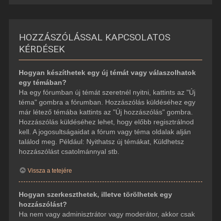
HOZZÁSZÓLÁSSAL KAPCSOLATOS
KÉRDÉSEK
Hogyan készíthetek egy új témát vagy válaszolhatok
egy témában?
Ha egy fórumban új témát szeretnél nyitni, kattints az "Új
téma" gombra a fórumban. Hozzászólás küldéséhez egy
már létező témába kattints az "Új hozzászólás" gombra.
Hozzászólás küldéséhez lehet, hogy előbb regisztrálnod
kell. A jogosultságaidat a fórum vagy téma oldalak alján
találod meg. Például: Nyithatsz új témákat, Küldhetsz
hozzászólást csatolmánnyal stb.
Vissza a tetejére
Hogyan szerkeszthetek, illetve törölhetek egy
hozzászólást?
Ha nem vagy adminisztrátor vagy moderátor, akkor csak