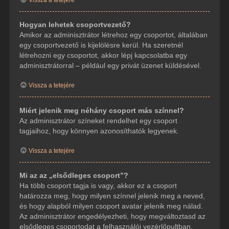
Hogyan lehetek csoportvezető?
Amikor az adminisztrátor létrehoz egy csoportot, általában
egy csoportvezető is kijelölésre kerül. Ha szeretnél
létrehozni egy csoportot, akkor lépj kapcsolatba egy
adminisztrátorral – például egy privát üzenet küldésével.
Vissza a tetejére
Miért jelenik meg néhány csoport más színnel?
Az adminisztrátor színeket rendelhet egy csoport
tagjaihoz, hogy könnyen azonosíthatók legyenek.
Vissza a tetejére
Mi az az „elsődleges csoport”?
Ha több csoport tagja is vagy, akkor ez a csoport
határozza meg, hogy milyen színnel jelenik meg a neved,
és hogy alapból milyen csoport avatar jelenik meg nálad.
Az adminisztrátor engedélyezheti, hogy megváltoztasd az
elsődleges csoportodat a felhasználói vezérlőpultban.