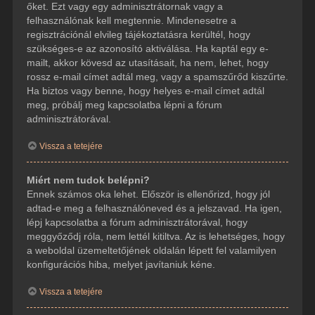
őket. Ezt vagy egy adminisztrátornak vagy a
felhasználónak kell megtennie. Mindenesetre a
regisztrációnál elvileg tájékoztatásra kerültél, hogy
szükséges-e az azonosító aktiválása. Ha kaptál egy e-
mailt, akkor kövesd az utasításait, ha nem, lehet, hogy
rossz e-mail címet adtál meg, vagy a spamszűrőd kiszűrte.
Ha biztos vagy benne, hogy helyes e-mail címet adtál
meg, próbálj meg kapcsolatba lépni a fórum
adminisztrátorával.
Vissza a tetejére
Miért nem tudok belépni?
Ennek számos oka lehet. Először is ellenőrizd, hogy jól
adtad-e meg a felhasználóneved és a jelszavad. Ha igen,
lépj kapcsolatba a fórum adminisztrátorával, hogy
meggyőződj róla, nem lettél kitiltva. Az is lehetséges, hogy
a weboldal üzemeltetőjének oldalán lépett fel valamilyen
konfigurációs hiba, melyet javítaniuk kéne.
Vissza a tetejére