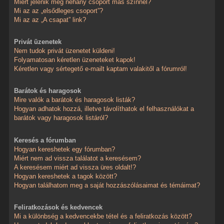
Miért jelenik meg néhány csoport más színnel?
Mi az az „elsődleges csoport”?
Mi az az „A csapat” link?
Privát üzenetek
Nem tudok privát üzenetet küldeni!
Folyamatosan kéretlen üzeneteket kapok!
Kéretlen vagy sértegető e-mailt kaptam valakitől a fórumról!
Barátok és haragosok
Mire valók a barátok és haragosok listák?
Hogyan adhatok hozzá, illetve távolíthatok el felhasználókat a
barátok vagy haragosok listáról?
Keresés a fórumban
Hogyan kereshetek egy fórumban?
Miért nem ad vissza találatot a keresésem?
A keresésem miért ad vissza üres oldalt!?
Hogyan kereshetek a tagok között?
Hogyan találhatom meg a saját hozzászólásaimat és témáimat?
Feliratkozások és kedvencek
Mi a különbség a kedvencekbe tétel és a feliratkozás között?