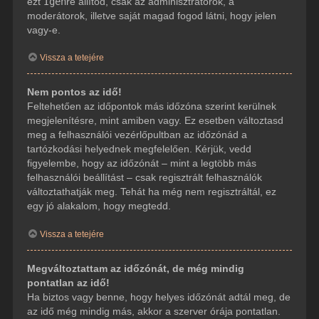
ezt
Igen
re állítod, csak az adminisztrátorok, a
moderátorok, illetve saját magad fogod látni, hogy jelen
vagy-e.
Vissza a tetejére
Nem pontos az idő!
Feltehetően az időpontok más időzóna szerint kerülnek
megjelenítésre, mint amiben vagy. Ez esetben változtasd
meg a felhasználói vezérlőpultban az időzónád a
tartózkodási helyednek megfelelően. Kérjük, vedd
figyelembe, hogy az időzónát – mint a legtöbb más
felhasználói beállítást – csak regisztrált felhasználók
változtathatják meg. Tehát ha még nem regisztráltál, ez
egy jó alakalom, hogy megtedd.
Vissza a tetejére
Megváltoztattam az időzónát, de még mindig
pontatlan az idő!
Ha biztos vagy benne, hogy helyes időzónát adtál meg, de
az idő még mindig más, akkor a szerver órája pontatlan.