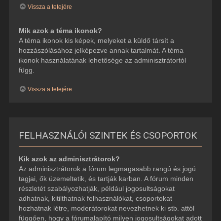
Vissza a tetejére
Mik azok a téma ikonok?
A téma ikonok kis képek, melyeket a küldő társít a
hozzászólásához jelképezve annak tartalmát. A téma
ikonok használatának lehetősége az adminisztrátortól
függ.
Vissza a tetejére
FELHASZNÁLÓI SZINTEK ÉS CSOPORTOK
Kik azok az adminisztrátorok?
Az adminisztrátorok a fórum legmagasabb rangú és jogú
tagjai, ők üzemeltetik, és tartják karban. A fórum minden
részletét szabályozhatják, például jogosultságokat
adhatnak, kitilthatnak felhasználókat, csoportokat
hozhatnak létre, moderátorokat nevezhetnek ki stb. attól
függően, hogy a fórumalapító milyen jogosultságokat adott