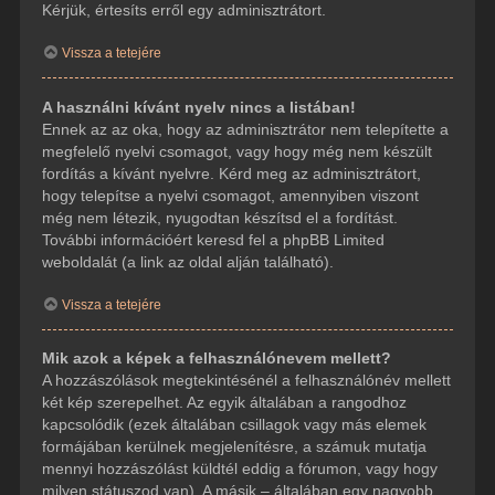
Kérjük, értesíts erről egy adminisztrátort.
Vissza a tetejére
A használni kívánt nyelv nincs a listában!
Ennek az az oka, hogy az adminisztrátor nem telepítette a
megfelelő nyelvi csomagot, vagy hogy még nem készült
fordítás a kívánt nyelvre. Kérd meg az adminisztrátort,
hogy telepítse a nyelvi csomagot, amennyiben viszont
még nem létezik, nyugodtan készítsd el a fordítást.
További információért keresd fel a phpBB Limited
weboldalát (a link az oldal alján található).
Vissza a tetejére
Mik azok a képek a felhasználónevem mellett?
A hozzászólások megtekintésénél a felhasználónév mellett
két kép szerepelhet. Az egyik általában a rangodhoz
kapcsolódik (ezek általában csillagok vagy más elemek
formájában kerülnek megjelenítésre, a számuk mutatja
mennyi hozzászólást küldtél eddig a fórumon, vagy hogy
milyen státuszod van). A másik – általában egy nagyobb