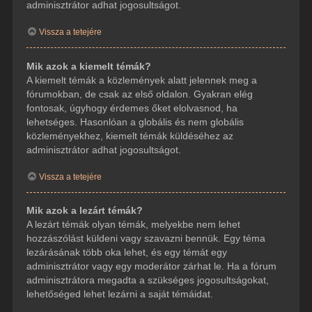
adminisztrátor adhat jogosultságot.
Vissza a tetejére
Mik azok a kiemelt témák?
A kiemelt témák a közlemények alatt jelennek meg a
fórumokban, de csak az első oldalon. Gyakran elég
fontosak, úgyhogy érdemes őket elolvasnod, ha
lehetséges. Hasonlóan a globális és nem globális
közleményekhez, kiemelt témák küldéséhez az
adminisztrátor adhat jogosultságot.
Vissza a tetejére
Mik azok a lezárt témák?
A lezárt témák olyan témák, melyekbe nem lehet
hozzászólást küldeni vagy szavazni bennük. Egy téma
lezárásának több oka lehet, és egy témát egy
adminisztrátor vagy egy moderátor zárhat le. Ha a fórum
adminisztrátora megadta a szükséges jogosultságokat,
lehetőséged lehet lezárni a saját témáidat.