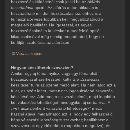
hozzászólás küldésénél csak jelöld be az
Aláírás
hozzáadása
opciót. Az aláírás automatikusan is
hozzáadható minden hozzászóláshoz, ehhez is a
felhasználói vezérlőpultban kell megváltoztatnod a
megfelelő beállítást. Ha így teszel, az egyes
hozzászólásoknál a küldéskor a megfelelő opció
kikapcsolásával még mindig megadhatod, hogy ne
kerüljön csatolásra az aláírásod.
Vissza a tetejére
Hogyan készíthetek szavazást?
Amikor egy új témát nyitsz, vagy egy téma első
hozzászólását szerkeszted, kattints a „Szavazás
készítése” fülre az üzenet mező alatt. Ha nem látod ezt a
fület, az azért lehet, mert nincs jogosultságod szavazás
készítéséhez. Add meg a szavazás címét, majd legalább
két választási lehetőséget mindegyiket új sorba írva. A
„Felhasználónként válaszható lehetőségek” mező
használatával megadhatod azt is, hogy egy felhasználó
hány választási lehetőségre szavazhat; beállíthatsz a
szavazásnak egy időkorlátot (napokban megadva); és