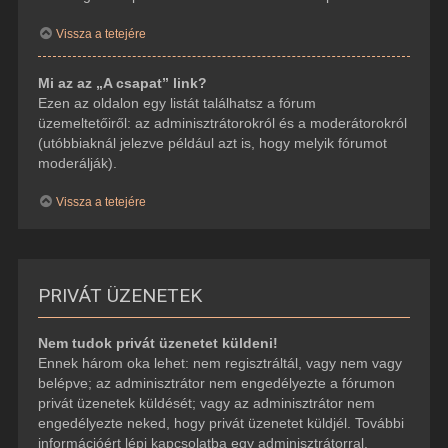
Vissza a tetejére
Mi az az „A csapat” link?
Ezen az oldalon egy listát találhatsz a fórum
üzemeltetőiről: az adminisztrátorokról és a moderátorokról
(utóbbiaknál jelezve például azt is, hogy melyik fórumot
moderálják).
Vissza a tetejére
PRIVÁT ÜZENETEK
Nem tudok privát üzenetet küldeni!
Ennek három oka lehet: nem regisztráltál, vagy nem vagy
belépve; az adminisztrátor nem engedélyezte a fórumon
privát üzenetek küldését; vagy az adminisztrátor nem
engedélyezte neked, hogy privát üzenetet küldjél. További
információért lépj kapcsolatba egy adminisztrátorral.