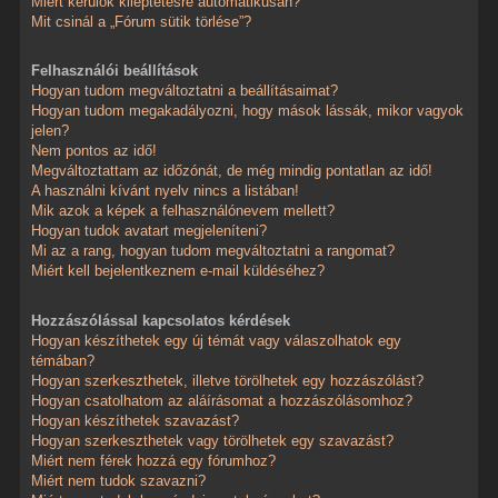
Miért kerülök kiléptetésre automatikusan?
Mit csinál a „Fórum sütik törlése”?
Felhasználói beállítások
Hogyan tudom megváltoztatni a beállításaimat?
Hogyan tudom megakadályozni, hogy mások lássák, mikor vagyok
jelen?
Nem pontos az idő!
Megváltoztattam az időzónát, de még mindig pontatlan az idő!
A használni kívánt nyelv nincs a listában!
Mik azok a képek a felhasználónevem mellett?
Hogyan tudok avatart megjeleníteni?
Mi az a rang, hogyan tudom megváltoztatni a rangomat?
Miért kell bejelentkeznem e-mail küldéséhez?
Hozzászólással kapcsolatos kérdések
Hogyan készíthetek egy új témát vagy válaszolhatok egy
témában?
Hogyan szerkeszthetek, illetve törölhetek egy hozzászólást?
Hogyan csatolhatom az aláírásomat a hozzászólásomhoz?
Hogyan készíthetek szavazást?
Hogyan szerkeszthetek vagy törölhetek egy szavazást?
Miért nem férek hozzá egy fórumhoz?
Miért nem tudok szavazni?