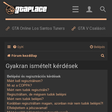
GTA Online Los Santos Tuners
GTA V Csalások
GyIK
Belépés
K
Fórum kezdőlap
e
Gyakran ismételt kérdések
r
Belépési és regisztrációs kérdések
e
Miért kell regisztrálnom?
s
Mi az a COPPA?
Miért nem tudok regisztrálni?
é
Regisztráltam, de mégsem tudok belépni
Miért nem tudok belépni?
s
Korábban regisztráltam magam, azonban már nem tudok belépni?!
Elfelejtettem a jelszavamat!