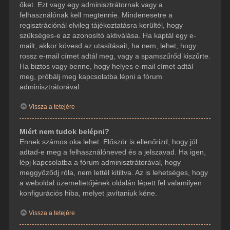
őket. Ezt vagy egy adminisztrátornak vagy a
felhasználónak kell megtennie. Mindenesetre a
regisztrációnál elvileg tájékoztatásra kerültél, hogy
szükséges-e az azonosító aktiválása. Ha kaptál egy e-
mailt, akkor kövesd az utasításait, ha nem, lehet, hogy
rossz e-mail címet adtál meg, vagy a spamszűrőd kiszűrte.
Ha biztos vagy benne, hogy helyes e-mail címet adtál
meg, próbálj meg kapcsolatba lépni a fórum
adminisztrátorával.
Vissza a tetejére
Miért nem tudok belépni?
Ennek számos oka lehet. Először is ellenőrizd, hogy jól
adtad-e meg a felhasználóneved és a jelszavad. Ha igen,
lépj kapcsolatba a fórum adminisztrátorával, hogy
meggyőződj róla, nem lettél kitiltva. Az is lehetséges, hogy
a weboldal üzemeltetőjének oldalán lépett fel valamilyen
konfigurációs hiba, melyet javítaniuk kéne.
Vissza a tetejére