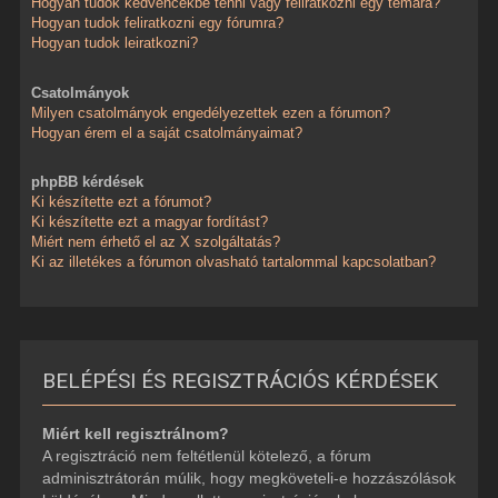
Hogyan tudok kedvencekbe tenni vagy feliratkozni egy témára?
Hogyan tudok feliratkozni egy fórumra?
Hogyan tudok leiratkozni?
Csatolmányok
Milyen csatolmányok engedélyezettek ezen a fórumon?
Hogyan érem el a saját csatolmányaimat?
phpBB kérdések
Ki készítette ezt a fórumot?
Ki készítette ezt a magyar fordítást?
Miért nem érhető el az X szolgáltatás?
Ki az illetékes a fórumon olvasható tartalommal kapcsolatban?
BELÉPÉSI ÉS REGISZTRÁCIÓS KÉRDÉSEK
Miért kell regisztrálnom?
A regisztráció nem feltétlenül kötelező, a fórum
adminisztrátorán múlik, hogy megköveteli-e hozzászólások