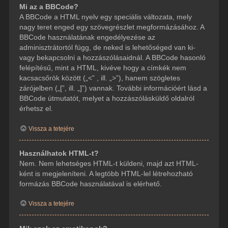
Mi az a BBCode?
A BBCode a HTML nyelv egy speciális változata, mely
nagy teret enged egy szövegrészlet megformázásához. A
BBCode használatának engedélyezése az
adminisztrátortól függ, de neked is lehetőséged van ki-
vagy bekapcsolni a hozzászólásaidnál. A BBCode hasonló
felépítésű, mint a HTML, kivéve hogy a címkék nem
kacsacsőrök között („<” , ill. „>”), hanem szögletes
zárójelben („[”, ill. „]”) vannak. További információért lásd a
BBCode útmutatót, melyet a hozzászólásküldő oldalról
érhetsz el.
Vissza a tetejére
Használhatok HTML-t?
Nem. Nem lehetséges HTML-t küldeni, majd azt HTML-
ként is megjeleníteni. A legtöbb HTML-lel létrehozható
formázás BBCode használatával is elérhető.
Vissza a tetejére