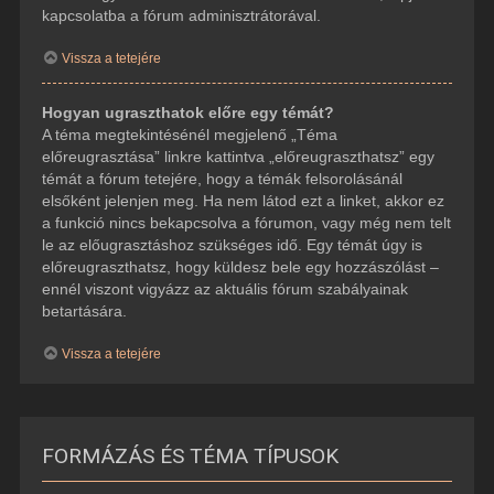
kapcsolatba a fórum adminisztrátorával.
Vissza a tetejére
Hogyan ugraszthatok előre egy témát?
A téma megtekintésénél megjelenő „Téma
előreugrasztása” linkre kattintva „előreugraszthatsz” egy
témát a fórum tetejére, hogy a témák felsorolásánál
elsőként jelenjen meg. Ha nem látod ezt a linket, akkor ez
a funkció nincs bekapcsolva a fórumon, vagy még nem telt
le az előugrasztáshoz szükséges idő. Egy témát úgy is
előreugraszthatsz, hogy küldesz bele egy hozzászólást –
ennél viszont vigyázz az aktuális fórum szabályainak
betartására.
Vissza a tetejére
FORMÁZÁS ÉS TÉMA TÍPUSOK