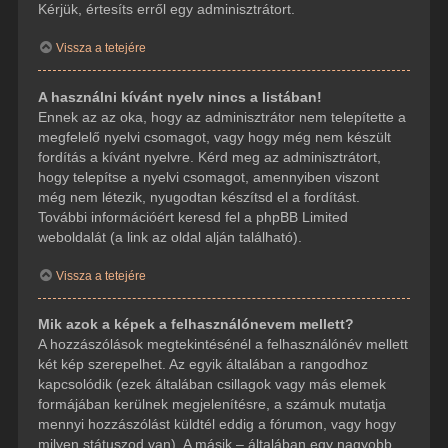
Kérjük, értesíts erről egy adminisztrátort.
Vissza a tetejére
A használni kívánt nyelv nincs a listában!
Ennek az az oka, hogy az adminisztrátor nem telepítette a
megfelelő nyelvi csomagot, vagy hogy még nem készült
fordítás a kívánt nyelvre. Kérd meg az adminisztrátort,
hogy telepítse a nyelvi csomagot, amennyiben viszont
még nem létezik, nyugodtan készítsd el a fordítást.
További információért keresd fel a phpBB Limited
weboldalát (a link az oldal alján található).
Vissza a tetejére
Mik azok a képek a felhasználónevem mellett?
A hozzászólások megtekintésénél a felhasználónév mellett
két kép szerepelhet. Az egyik általában a rangodhoz
kapcsolódik (ezek általában csillagok vagy más elemek
formájában kerülnek megjelenítésre, a számuk mutatja
mennyi hozzászólást küldtél eddig a fórumon, vagy hogy
milyen státuszod van). A másik – általában egy nagyobb