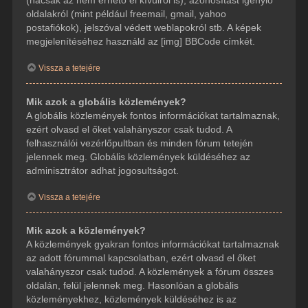
(hacsak az nem érhető el kívülről is), azonosítást igénylő
oldalakról (mint például freemail, gmail, yahoo
postafiókok), jelszóval védett weblapokról stb. A képek
megjelenítéséhez használd az [img] BBCode címkét.
Vissza a tetejére
Mik azok a globális közlemények?
A globális közlemények fontos információkat tartalmaznak,
ezért olvasd el őket valahányszor csak tudod. A
felhasználói vezérlőpultban és minden fórum tetején
jelennek meg. Globális közlemények küldéséhez az
adminisztrátor adhat jogosultságot.
Vissza a tetejére
Mik azok a közlemények?
A közlemények gyakran fontos információkat tartalmaznak
az adott fórummal kapcsolatban, ezért olvasd el őket
valahányszor csak tudod. A közlemények a fórum összes
oldalán, felül jelennek meg. Hasonlóan a globális
közleményekhez, közlemények küldéséhez is az