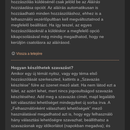
hozzászólás küldésénél csak jelöld be az
Aláírás
hozzáadása
opciót. Az aláírás automatikusan is
hozzáadható minden hozzászóláshoz, ehhez is a
felhasználói vezérlőpultban kell megváltoztatnod a
megfelelő beállítást. Ha így teszel, az egyes
hozzászólásoknál a küldéskor a megfelelő opció
kikapcsolásával még mindig megadhatod, hogy ne
kerüljön csatolásra az aláírásod.
Vissza a tetejére
Hogyan készíthetek szavazást?
Amikor egy új témát nyitsz, vagy egy téma első
hozzászólását szerkeszted, kattints a „Szavazás
készítése” fülre az üzenet mező alatt. Ha nem látod ezt a
fület, az azért lehet, mert nincs jogosultságod szavazás
készítéséhez. Add meg a szavazás címét, majd legalább
két választási lehetőséget mindegyiket új sorba írva. A
„Felhasználónként válaszható lehetőségek” mező
használatával megadhatod azt is, hogy egy felhasználó
hány választási lehetőségre szavazhat; beállíthatsz a
szavazásnak egy időkorlátot (napokban megadva); és