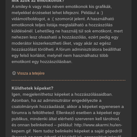
Mik azok az emotikonok?
A smiley-k vagy más néven emotikonok kis grafikák,
melyekkel érzéseket lehet kifejezni. Például a :)
vidámot/boldogot, a :( szomorút jelent. A használható
emotikonok teljes listája megtalálható a hozzászólás
küldésénél. Lehetőleg ne használj túl sok emotikont, mert
nehezen lesz olvasható a hozzászólás, ezért pedig egy
moderátor kiszerkesztheti őket, vagy akár az egész
hozzászólást törölheti. A fórum adminisztrátora beállíthat
egy felső korlátot, melynél nem használhatsz több
emotikont egy hozzászólásban.
Vissza a tetejére
Küldhetek képeket?
Igen, megjeleníthetsz képeket a hozzászólásaidban.
Azonban, ha az adminisztrátor engedélyezte a
csatolmányok hozzáadását, akkor a képeket egyenesen a
fórumra is feltöltheted. Ellenkező esetben a képeket egy
publikus, mindenki által elérhető szerveren kell tárolnod,
és onnan belinkelned – például: http://www.akarmi.hu/en-
kepem.gif. Nem tudsz belinkelni képeket a saját gépedről