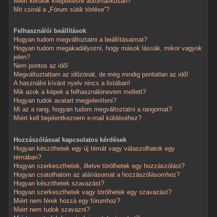
Miért kerülök kiléptetésre automatikusan?
Mit csinál a „Fórum sütik törlése”?
Felhasználói beállítások
Hogyan tudom megváltoztatni a beállításaimat?
Hogyan tudom megakadályozni, hogy mások lássák, mikor vagyok
jelen?
Nem pontos az idő!
Megváltoztattam az időzónát, de még mindig pontatlan az idő!
A használni kívánt nyelv nincs a listában!
Mik azok a képek a felhasználónevem mellett?
Hogyan tudok avatart megjeleníteni?
Mi az a rang, hogyan tudom megváltoztatni a rangomat?
Miért kell bejelentkeznem e-mail küldéséhez?
Hozzászólással kapcsolatos kérdések
Hogyan készíthetek egy új témát vagy válaszolhatok egy
témában?
Hogyan szerkeszthetek, illetve törölhetek egy hozzászólást?
Hogyan csatolhatom az aláírásomat a hozzászólásomhoz?
Hogyan készíthetek szavazást?
Hogyan szerkeszthetek vagy törölhetek egy szavazást?
Miért nem férek hozzá egy fórumhoz?
Miért nem tudok szavazni?