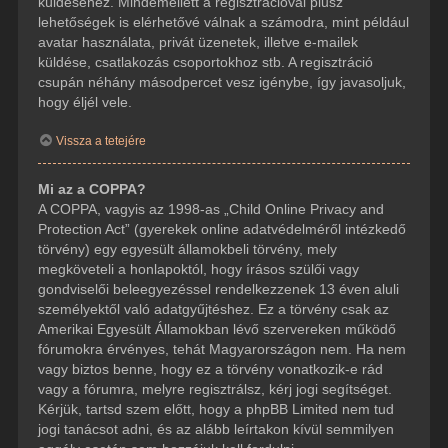
küldéséhez. Mindemellett a regisztrációval plusz
lehetőségek is elérhetővé válnak a számodra, mint például
avatar használata, privát üzenetek, illetve e-mailek
küldése, csatlakozás csoportokhoz stb. A regisztráció
csupán néhány másodpercet vesz igénybe, így javasoljuk,
hogy éljél vele.
Vissza a tetejére
Mi az a COPPA?
A COPPA, vagyis az 1998-as „Child Online Privacy and
Protection Act” (gyerekek online adatvédelméről intézkedő
törvény) egy egyesült államokbeli törvény, mely
megköveteli a honlapoktól, hogy írásos szülői vagy
gondviselői beleegyezéssel rendelkezzenek 13 éven aluli
személyektől való adatgyűjtéshez. Ez a törvény csak az
Amerikai Egyesült Államokban lévő szervereken működő
fórumokra érvényes, tehát Magyarországon nem. Ha nem
vagy biztos benne, hogy ez a törvény vonatkozik-e rád
vagy a fórumra, melyre regisztrálsz, kérj jogi segítséget.
Kérjük, tartsd szem előtt, hogy a phpBB Limited nem tud
jogi tanácsot adni, és az alább leírtakon kívül semmilyen