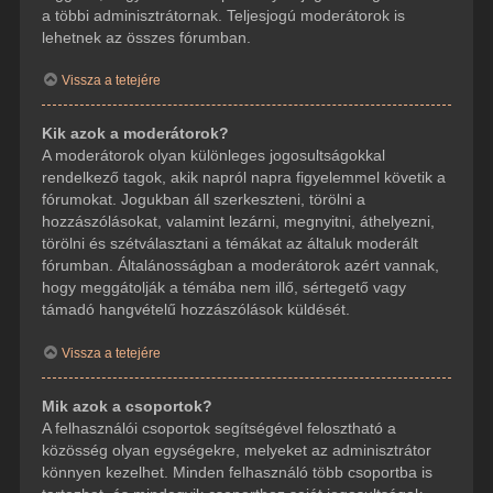
a többi adminisztrátornak. Teljesjogú moderátorok is
lehetnek az összes fórumban.
Vissza a tetejére
Kik azok a moderátorok?
A moderátorok olyan különleges jogosultságokkal
rendelkező tagok, akik napról napra figyelemmel követik a
fórumokat. Jogukban áll szerkeszteni, törölni a
hozzászólásokat, valamint lezárni, megnyitni, áthelyezni,
törölni és szétválasztani a témákat az általuk moderált
fórumban. Általánosságban a moderátorok azért vannak,
hogy meggátolják a témába nem illő, sértegető vagy
támadó hangvételű hozzászólások küldését.
Vissza a tetejére
Mik azok a csoportok?
A felhasználói csoportok segítségével felosztható a
közösség olyan egységekre, melyeket az adminisztrátor
könnyen kezelhet. Minden felhasználó több csoportba is