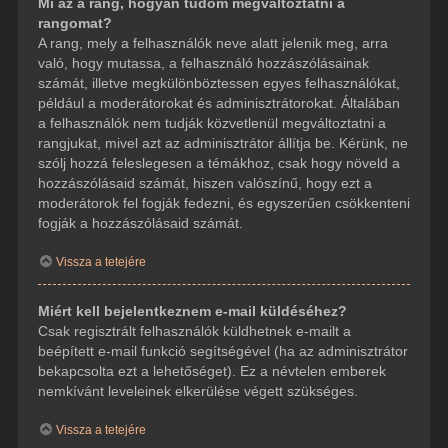
Mi az a rang, hogyan tudom megváltoztatni a
rangomat?
A rang, mely a felhasználók neve alatt jelenik meg, arra
való, hogy mutassa, a felhasználó hozzászólásainak
számát, illetve megkülönböztessen egyes felhasználókat,
például a moderátorokat és adminisztrátorokat. Általában
a felhasználók nem tudják közvetlenül megváltoztatni a
rangjukat, mivel azt az adminisztrátor állítja be. Kérünk, ne
szólj hozzá feleslegesen a témákhoz, csak hogy növeld a
hozzászólásaid számát, hiszen valószínű, hogy ezt a
moderátorok fel fogják fedezni, és egyszerűen csökkenteni
fogják a hozzászólásaid számát.
Vissza a tetejére
Miért kell bejelentkeznem e-mail küldéséhez?
Csak regisztrált felhasználók küldhetnek e-mailt a
beépített e-mail funkció segítségével (ha az adminisztrátor
bekapcsolta ezt a lehetőséget). Ez a névtelen emberek
nemkívánt leveleinek elkerülése végett szükséges.
Vissza a tetejére