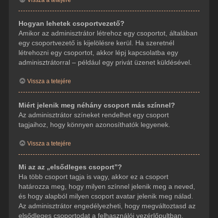
Hogyan lehetek csoportvezető?
Amikor az adminisztrátor létrehoz egy csoportot, általában
egy csoportvezető is kijelölésre kerül. Ha szeretnél
létrehozni egy csoportot, akkor lépj kapcsolatba egy
adminisztrátorral – például egy privát üzenet küldésével.
Vissza a tetejére
Miért jelenik meg néhány csoport más színnel?
Az adminisztrátor színeket rendelhet egy csoport
tagjaihoz, hogy könnyen azonosíthatók legyenek.
Vissza a tetejére
Mi az az „elsődleges csoport”?
Ha több csoport tagja is vagy, akkor ez a csoport
határozza meg, hogy milyen színnel jelenik meg a neved,
és hogy alapból milyen csoport avatar jelenik meg nálad.
Az adminisztrátor engedélyezheti, hogy megváltoztasd az
elsődleges csoportodat a felhasználói vezérlőpultban.