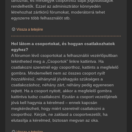
tartozhat, és mindegyik csoporthoz saját jogosultságok
rendelhetők. Ezzel az adminisztrátor könnyedén
létrehozhat zártkörű fórumokat, moderátorrá tehet
egyszerre több felhasználót stb.
Vissza a tetejére
Hol látom a csoportokat, és hogyan csatlakozhatok
egyhez?
A fórumon lévő csoportokat a felhasználói vezérlőpultban
tekintheted meg a „Csoportok” linkre kattintva. Ha
csatlakozni szeretnél egy csoporthoz, kattints a megfelelő
gombra. Mindemellett nem az összes csoport
nyílt
hozzáférésű
, néhánynál jóváhagyás szükséges a
csatlakozáshoz, néhány zárt, néhány pedig egyenesen
rejtett. Ha a csoport nyitott, akkor a megfelelő gombra
kattintva tudsz csatlakozni. Ezután a csoport vezetőjének
jóvá kell hagynia a kérelmed – ennek kapcsán
megkérdezheti, hogy miért szeretnél csatlakozni a
csoporthoz. Kérjük, ne zaklasd a csoportvezetőt, ha
elutasítja a kérelmed, biztosan megvan az oka.
Vissza a tetejére