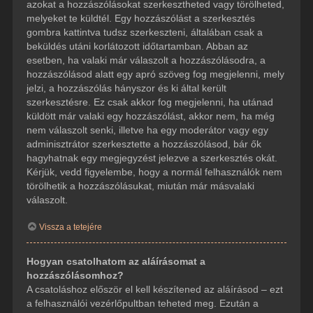
azokat a hozzászólásokat szerkesztheted vagy törölheted,
melyeket te küldtél. Egy hozzászólást a szerkesztés
gombra kattintva tudsz szerkeszteni, általában csak a
beküldés utáni korlátozott időtartamban. Abban az
esetben, ha valaki már válaszolt a hozzászólásodra, a
hozzászólásod alatt egy apró szöveg fog megjelenni, mely
jelzi, a hozzászólás hányszor és ki által került
szerkesztésre. Ez csak akkor fog megjelenni, ha utánad
küldött már valaki egy hozzászólást, akkor nem, ha még
nem válaszolt senki, illetve ha egy moderátor vagy egy
adminisztrátor szerkesztette a hozzászólásod, bár ők
hagyhatnak egy megjegyzést jelezve a szerkesztés okát.
Kérjük, vedd figyelembe, hogy a normál felhasználók nem
törölhetik a hozzászólásukat, miután már másvalaki
válaszolt.
Vissza a tetejére
Hogyan csatolhatom az aláírásomat a
hozzászólásomhoz?
A csatoláshoz először el kell készítened az aláírásod – ezt
a felhasználói vezérlőpultban teheted meg. Ezután a