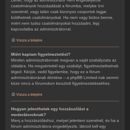
csatolmányok hozzáadását a fórumba, melybe írni
szeretnél, vagy talán csak bizonyos csoportok tagjai
küldhetnek csatolmányokat. Ha nem vagy biztos benne,
miért nem tudsz csatolmányokat hozzáadni, lépj
kapcsolatba az adminisztrátorral.
Vissza a tetejére
Miért kaptam figyelmeztetést?
Minden adminisztrátornak megvan a saját szabályzata az
oldalára. Ha megsértettél egy szabályt, figyelmeztethetnek
téged. Kérjük, vedd figyelembe, hogy ez a fórum
adminisztrátorának döntése – a phpBB Limited-nak semmi
köze nincs a fórumokon kiosztott figyelmeztetésekhez.
Vissza a tetejére
Hogyan jelenthetek egy hozzászólást a
moderátoroknak?
Menj a hozzászóláshoz, melyet jelenteni szeretnél, és ha a
fórum adminisztrátora engedélyezte, látnod kell egy