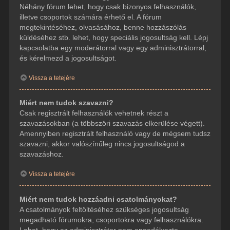
Néhány fórum lehet, hogy csak bizonyos felhasználók,
illetve csoportok számára érhető el. A fórum
megtekintéséhez, olvasásához, benne hozzászólás
küldéséhez stb. lehet, hogy speciális jogosultság kell. Lépj
kapcsolatba egy moderátorral vagy egy adminisztrátorral,
és kérelmezd a jogosultságot.
Vissza a tetejére
Miért nem tudok szavazni?
Csak regisztrált felhasználók vehetnek részt a
szavazásokban (a többszöri szavazás elkerülése végett).
Amennyiben regisztrált felhasználó vagy de mégsem tudsz
szavazni, akkor valószínűleg nincs jogosultságod a
szavazáshoz.
Vissza a tetejére
Miért nem tudok hozzáadni csatolmányokat?
A csatolmányok feltöltéséhez szükséges jogosultság
megadható fórumokra, csoportokra vagy felhasználókra.
Lehet, hogy az adminisztrátor nem engedélyezte