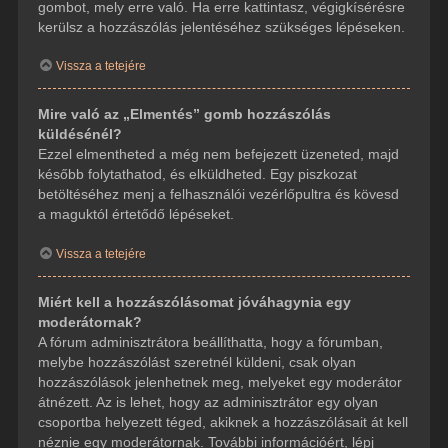
gombot, mely erre való. Ha erre kattintasz, végigkísérésre
kerülsz a hozzászólás jelentéséhez szükséges lépéseken.
Vissza a tetejére
Mire való az „Elmentés” gomb hozzászólás
küldésénél?
Ezzel elmentheted a még nem befejezett üzeneted, majd
később folytathatod, és elküldheted. Egy piszkozat
betöltéséhez menj a felhasználói vezérlőpultra és kövesd
a maguktól értetődő lépéseket.
Vissza a tetejére
Miért kell a hozzászólásomat jóváhagynia egy
moderátornak?
A fórum adminisztrátora beállíthatta, hogy a fórumban,
melybe hozzászólást szeretnél küldeni, csak olyan
hozzászólások jelenhetnek meg, melyeket egy moderátor
átnézett. Az is lehet, hogy az adminisztrátor egy olyan
csoportba helyezett téged, akiknek a hozzászólásait át kell
néznie egy moderátornak. További információért, lépj