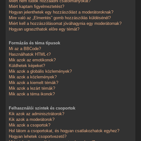
Miért nem tudok hozzáadni csatolmányokat?
Miért kaptam figyelmeztetést?
Hogyan jelenthetek egy hozzászólást a moderátoroknak?
Mire való az „Elmentés” gomb hozzászólás küldésénél?
Miért kell a hozzászólásomat jóváhagynia egy moderátornak?
Hogyan ugraszthatok előre egy témát?
Formázás és téma típusok
Mi az a BBCode?
Használhatok HTML-t?
Mik azok az emotikonok?
Küldhetek képeket?
Mik azok a globális közlemények?
Mik azok a közlemények?
Mik azok a kiemelt témák?
Mik azok a lezárt témák?
Mik azok a téma ikonok?
Felhasználói szintek és csoportok
Kik azok az adminisztrátorok?
Kik azok a moderátorok?
Mik azok a csoportok?
Hol látom a csoportokat, és hogyan csatlakozhatok egyhez?
Hogyan lehetek csoportvezető?