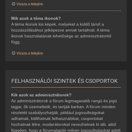
Vissza a tetejére
Mik azok a téma ikonok?
A téma ikonok kis képek, melyeket a küldő társít a
hozzászólásához jelképezve annak tartalmát. A téma
ikonok használatának lehetősége az adminisztrátortól
függ.
Vissza a tetejére
FELHASZNÁLÓI SZINTEK ÉS CSOPORTOK
Kik azok az adminisztrátorok?
Az adminisztrátorok a fórum legmagasabb rangú és jogú
tagjai, ők üzemeltetik, és tartják karban. A fórum minden
részletét szabályozhatják, például jogosultságokat
adhatnak, kitilthatnak felhasználókat, csoportokat
hozhatnak létre, moderátorokat nevezhetnek ki stb. attól
függően, hogy a fórumalapító milyen jogosultságokat adott