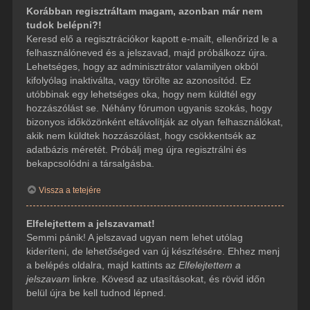
Korábban regisztráltam magam, azonban már nem
tudok belépni?!
Keresd elő a regisztrációkor kapott e-mailt, ellenőrizd le a
felhasználóneved és a jelszavad, majd próbálkozz újra.
Lehetséges, hogy az adminisztrátor valamilyen okból
kifolyólag inaktiválta, vagy törölte az azonosítód. Ez
utóbbinak egy lehetséges oka, hogy nem küldtél egy
hozzászólást se. Néhány fórumon ugyanis szokás, hogy
bizonyos időközönként eltávolítják az olyan felhasználókat,
akik nem küldtek hozzászólást, hogy csökkentsék az
adatbázis méretét. Próbálj meg újra regisztrálni és
bekapcsolódni a társalgásba.
Vissza a tetejére
Elfelejtettem a jelszavamat!
Semmi pánik! A jelszavad ugyan nem lehet utólag
kideríteni, de lehetőséged van új készítésére. Ehhez menj
a belépés oldalra, majd kattints az
Elfelejtettem a
jelszavam
linkre. Kövesd az utasításokat, és rövid időn
belül újra be kell tudnod lépned.