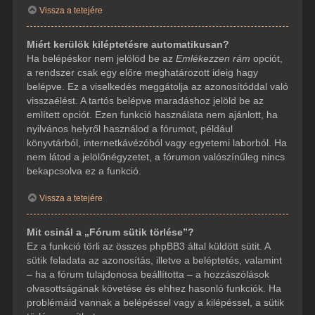
Vissza a tetejére
Miért kerülök kiléptetésre automatikusan?
Ha belépéskor nem jelölöd be az
Emlékezzen rám
opciót,
a rendszer csak egy előre meghatározott ideig hagy
belépve. Ez a viselkedés meggátolja az azonosítóddal való
visszaélést. A tartós belépve maradáshoz jelöld be az
említett opciót. Ezen funkció használata nem ajánlott, ha
nyilvános helyről használod a fórumot, például
könyvtárból, internetkávézóból vagy egyetemi laborból. Ha
nem látod a jelölőnégyzetet, a fórumon valószínűleg nincs
bekapcsolva ez a funkció.
Vissza a tetejére
Mit csinál a „Fórum sütik törlése”?
Ez a funkció törli az összes phpBB3 által küldött sütit. A
sütik feladata az azonosítás, illetve a beléptetés, valamint
– ha a fórum tulajdonosa beállította – a hozzászólások
olvasottságának követése és ehhez hasonló funkciók. Ha
problémáid vannak a belépéssel vagy a kilépéssel, a sütik