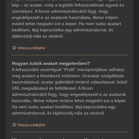
kép – az avatar, mely a legtöbb felhasználónak egyedi és
személyes. A fórum adminisztrátorától függ, hogy
engedélyezett-e az avatarok használata, illetve milyen
módot lehet megadni ezt a képet. Ha nem tudsz avatart
beállítani, lépj kapcsolatba egy adminisztrátorral, és
tájékozódj nála az okokról.
Vissza a tetejére
Hogyan tudok avatart megjeleníteni?
A felhasználói vezérlőpult “Profil” menüpontjában adhatsz
meg avatart a következő módokon: Gravatar szolgáltatás
használatával, avatar galériából történő választással, külső
URL megadásával és feltöltéssel. A fórum
adminisztrátorától függ, hogy engedélyezett-e az avatarok
használta, illetve milyen módon lehet megadni ezt a képet.
Ha nem tudsz avatart beállítani, lépj kapcsolatba egy
adminisztrátorral, és tájékozódj nála az okokról.
Vissza a tetejére