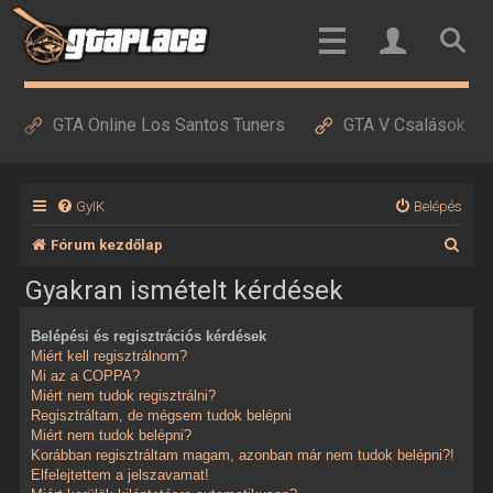
GTA Online Los Santos Tuners
GTA V Csalások
GyIK
Belépés
K
Fórum kezdőlap
e
Gyakran ismételt kérdések
r
Belépési és regisztrációs kérdések
e
Miért kell regisztrálnom?
s
Mi az a COPPA?
Miért nem tudok regisztrálni?
é
Regisztráltam, de mégsem tudok belépni
Miért nem tudok belépni?
s
Korábban regisztráltam magam, azonban már nem tudok belépni?!
Elfelejtettem a jelszavamat!