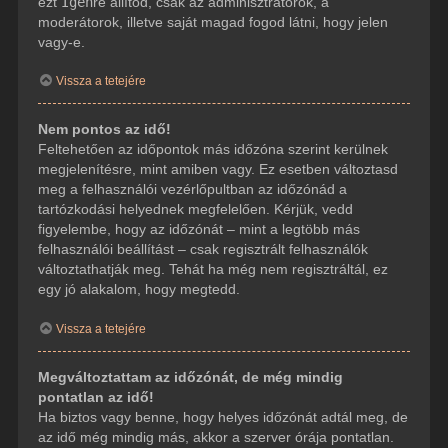
ezt
Igen
re állítod, csak az adminisztrátorok, a
moderátorok, illetve saját magad fogod látni, hogy jelen
vagy-e.
Vissza a tetejére
Nem pontos az idő!
Feltehetően az időpontok más időzóna szerint kerülnek
megjelenítésre, mint amiben vagy. Ez esetben változtasd
meg a felhasználói vezérlőpultban az időzónád a
tartózkodási helyednek megfelelően. Kérjük, vedd
figyelembe, hogy az időzónát – mint a legtöbb más
felhasználói beállítást – csak regisztrált felhasználók
változtathatják meg. Tehát ha még nem regisztráltál, ez
egy jó alakalom, hogy megtedd.
Vissza a tetejére
Megváltoztattam az időzónát, de még mindig
pontatlan az idő!
Ha biztos vagy benne, hogy helyes időzónát adtál meg, de
az idő még mindig más, akkor a szerver órája pontatlan.