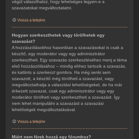
végül választhatsz, hogy lehetséges legyen-e a
szavazatokat megváltoztatatni.
Vissza a tetejére
Hogyan szerkeszthetek vagy törölhetek egy
szavazást?
A hozzászólásokhoz hasonlóan a szavazásokat is csak a
készítő, egy moderátor vagy egy adminisztrátor
szerkesztheti. Egy szavazás szerkesztéséhez menj a téma
első hozzászólásához – mindig ehhez tartozik a szavazás,
és kattints a
szerkeszt
gombra. Ha még senki sem
szavazott, a készítő még törölheti a szavazást, vagy
megváltoztathatja a választási lehetőségeket, de ha már
érkezett szavazat, csak egy adminisztrátor vagy egy
moderátor törölheti vagy szerkesztheti a szavazást. Így
nem lehet manipulálni a szavazást a szavazási
lehetőségek megváltoztatásával.
Vissza a tetejére
Miért nem férek hozzá egy fórumhoz?