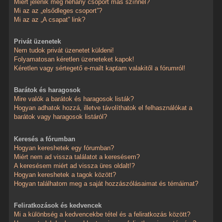
Miért jelenik meg néhány csoport más színnel?
Mi az az „elsődleges csoport”?
Mi az az „A csapat” link?
Privát üzenetek
Nem tudok privát üzenetet küldeni!
Folyamatosan kéretlen üzeneteket kapok!
Kéretlen vagy sértegető e-mailt kaptam valakitől a fórumról!
Barátok és haragosok
Mire valók a barátok és haragosok listák?
Hogyan adhatok hozzá, illetve távolíthatok el felhasználókat a
barátok vagy haragosok listáról?
Keresés a fórumban
Hogyan kereshetek egy fórumban?
Miért nem ad vissza találatot a keresésem?
A keresésem miért ad vissza üres oldalt!?
Hogyan kereshetek a tagok között?
Hogyan találhatom meg a saját hozzászólásaimat és témáimat?
Feliratkozások és kedvencek
Mi a különbség a kedvencekbe tétel és a feliratkozás között?