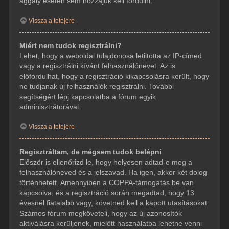
aggály esetén sem hozzájuk kell fordulni.
Vissza a tetejére
Miért nem tudok regisztrálni?
Lehet, hogy a weboldal tulajdonosa letiltotta az IP-címed
vagy a regisztrálni kívánt felhasználónevet. Az is
előfordulhat, hogy a regisztráció kikapcsolásra került, hogy
ne tudjanak új felhasználók regisztrálni. További
segítségért lépj kapcsolatba a fórum egyik
adminisztrátorával.
Vissza a tetejére
Regisztráltam, de mégsem tudok belépni
Először is ellenőrizd le, hogy helyesen adtad-e meg a
felhasználóneved és a jelszavad. Ha igen, akkor két dolog
történhetett. Amennyiben a COPPA-támogatás be van
kapcsolva, és a regisztráció során megadtad, hogy 13
évesnél fiatalabb vagy, követned kell a kapott utasításokat.
Számos fórum megköveteli, hogy az új azonosítók
aktiválásra kerüljenek, mielőtt használatba lehetne venni