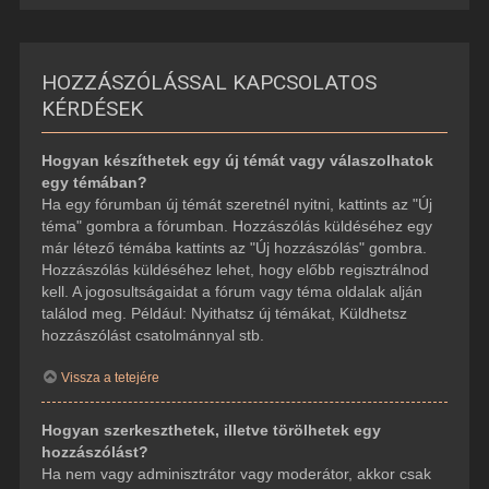
HOZZÁSZÓLÁSSAL KAPCSOLATOS
KÉRDÉSEK
Hogyan készíthetek egy új témát vagy válaszolhatok
egy témában?
Ha egy fórumban új témát szeretnél nyitni, kattints az "Új
téma" gombra a fórumban. Hozzászólás küldéséhez egy
már létező témába kattints az "Új hozzászólás" gombra.
Hozzászólás küldéséhez lehet, hogy előbb regisztrálnod
kell. A jogosultságaidat a fórum vagy téma oldalak alján
találod meg. Például: Nyithatsz új témákat, Küldhetsz
hozzászólást csatolmánnyal stb.
Vissza a tetejére
Hogyan szerkeszthetek, illetve törölhetek egy
hozzászólást?
Ha nem vagy adminisztrátor vagy moderátor, akkor csak