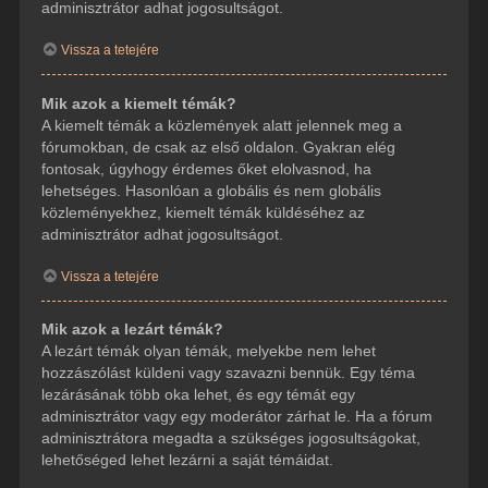
adminisztrátor adhat jogosultságot.
Vissza a tetejére
Mik azok a kiemelt témák?
A kiemelt témák a közlemények alatt jelennek meg a
fórumokban, de csak az első oldalon. Gyakran elég
fontosak, úgyhogy érdemes őket elolvasnod, ha
lehetséges. Hasonlóan a globális és nem globális
közleményekhez, kiemelt témák küldéséhez az
adminisztrátor adhat jogosultságot.
Vissza a tetejére
Mik azok a lezárt témák?
A lezárt témák olyan témák, melyekbe nem lehet
hozzászólást küldeni vagy szavazni bennük. Egy téma
lezárásának több oka lehet, és egy témát egy
adminisztrátor vagy egy moderátor zárhat le. Ha a fórum
adminisztrátora megadta a szükséges jogosultságokat,
lehetőséged lehet lezárni a saját témáidat.