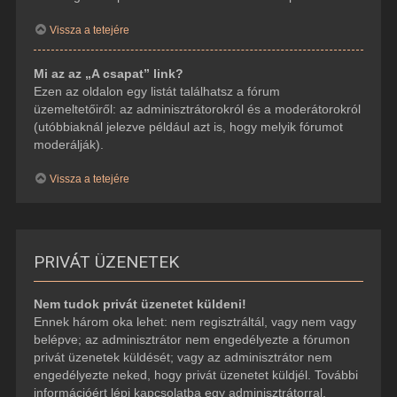
Vissza a tetejére
Mi az az „A csapat” link?
Ezen az oldalon egy listát találhatsz a fórum
üzemeltetőiről: az adminisztrátorokról és a moderátorokról
(utóbbiaknál jelezve például azt is, hogy melyik fórumot
moderálják).
Vissza a tetejére
PRIVÁT ÜZENETEK
Nem tudok privát üzenetet küldeni!
Ennek három oka lehet: nem regisztráltál, vagy nem vagy
belépve; az adminisztrátor nem engedélyezte a fórumon
privát üzenetek küldését; vagy az adminisztrátor nem
engedélyezte neked, hogy privát üzenetet küldjél. További
információért lépj kapcsolatba egy adminisztrátorral.