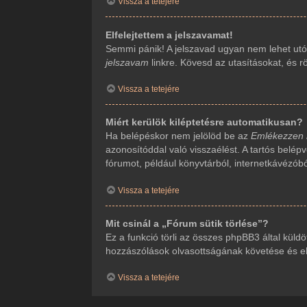
Vissza a tetejére
Elfelejtettem a jelszavamat!
Semmi pánik! A jelszavad ugyan nem lehet utól
jelszavam
linkre. Kövesd az utasításokat, és rö
Vissza a tetejére
Miért kerülök kiléptetésre automatikusan?
Ha belépéskor nem jelölöd be az
Emlékezzen
azonosítóddal való visszaélést. A tartós belép
fórumot, például könyvtárból, internetkávézób
Vissza a tetejére
Mit csinál a „Fórum sütik törlése”?
Ez a funkció törli az összes phpBB3 által küldöt
hozzászólások olvasottságának követése és ehh
Vissza a tetejére