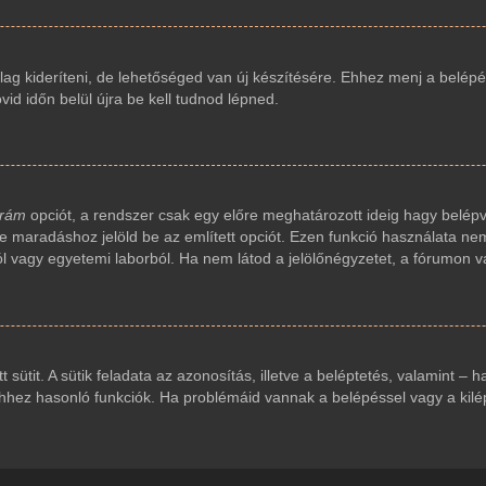
ag kideríteni, de lehetőséged van új készítésére. Ehhez menj a belépés
vid időn belül újra be kell tudnod lépned.
 rám
opciót, a rendszer csak egy előre meghatározott ideig hagy belépv
ve maradáshoz jelöld be az említett opciót. Ezen funkció használata nem
ól vagy egyetemi laborból. Ha nem látod a jelölőnégyzetet, a fórumon v
t sütit. A sütik feladata az azonosítás, illetve a beléptetés, valamint – 
ez hasonló funkciók. Ha problémáid vannak a belépéssel vagy a kilépés