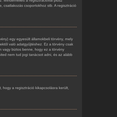
. Mindemellett a regisztrációval plusz
e, csatlakozás csoportokhoz stb. A regisztráció
vény) egy egyesült államokbeli törvény, mely
ektől való adatgyűjtéshez. Ez a törvény csak
 vagy biztos benne, hogy ez a törvény
mited nem tud jogi tanácsot adni, és az alább
t, hogy a regisztráció kikapcsolásra került,