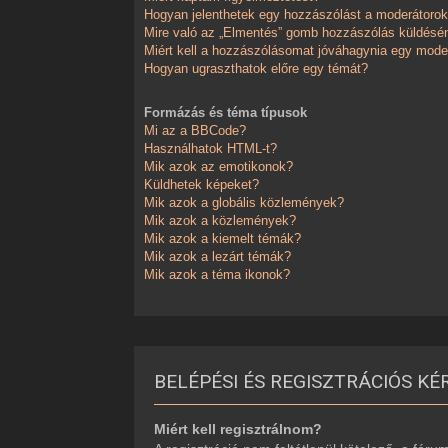
Hogyan jelenthetek egy hozzászólást a moderátoro
Mire való az „Elmentés” gomb hozzászólás küldésé
Miért kell a hozzászólásomat jóváhagynia egy mode
Hogyan ugraszthatok előre egy témát?
Formázás és téma típusok
Mi az a BBCode?
Használhatok HTML-t?
Mik azok az emotikonok?
Küldhetek képeket?
Mik azok a globális közlemények?
Mik azok a közlemények?
Mik azok a kiemelt témák?
Mik azok a lezárt témák?
Mik azok a téma ikonok?
BELÉPÉSI ÉS REGISZTRÁCIÓS KÉ
Miért kell regisztrálnom?