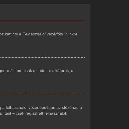
oz kattints a
Felhasználói vezérlőpult
linkre
gen
re állítod, csak az adminisztrátorok, a
 a felhasználói vezérlőpultban az időzónád a
ítást – csak regisztrált felhasználók