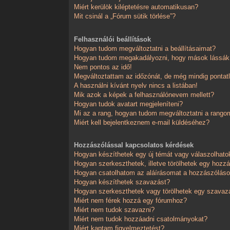
Miért kerülök kiléptetésre automatikusan?
Mit csinál a „Fórum sütik törlése”?
Felhasználói beállítások
Hogyan tudom megváltoztatni a beállításaimat?
Hogyan tudom megakadályozni, hogy mások lássák,
Nem pontos az idő!
Megváltoztattam az időzónát, de még mindig pontatl
A használni kívánt nyelv nincs a listában!
Mik azok a képek a felhasználónevem mellett?
Hogyan tudok avatart megjeleníteni?
Mi az a rang, hogyan tudom megváltoztatni a rango
Miért kell bejelentkeznem e-mail küldéséhez?
Hozzászólással kapcsolatos kérdések
Hogyan készíthetek egy új témát vagy válaszolhat
Hogyan szerkeszthetek, illetve törölhetek egy hozz
Hogyan csatolhatom az aláírásomat a hozzászólá
Hogyan készíthetek szavazást?
Hogyan szerkeszthetek vagy törölhetek egy szavaz
Miért nem férek hozzá egy fórumhoz?
Miért nem tudok szavazni?
Miért nem tudok hozzáadni csatolmányokat?
Miért kaptam figyelmeztetést?