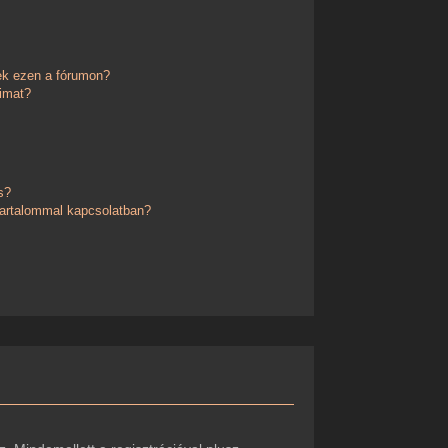
ek ezen a fórumon?
imat?
s?
 tartalommal kapcsolatban?