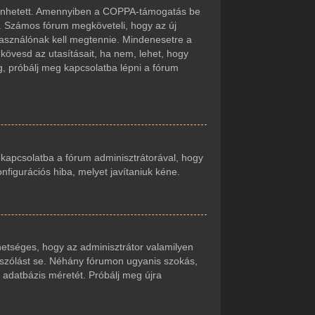
örténhetett. Amennyiben a COPPA-támogatás be
t. Számos fórum megköveteli, hogy az új
lhasználónak kell megtennie. Mindenesetre a
r kövesd az utasításait, ha nem, lehet, hogy
g, próbálj meg kapcsolatba lépni a fórum
j kapcsolatba a fórum adminisztrátorával, hogy
onfigurációs hiba, melyet javítaniuk kéne.
ehetséges, hogy az adminisztrátor valamilyen
zászólást se. Néhány fórumon ugyanis szokás,
 adatbázis méretét. Próbálj meg újra