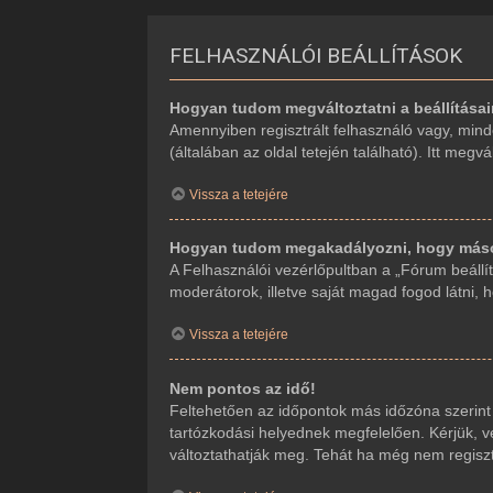
FELHASZNÁLÓI BEÁLLÍTÁSOK
Hogyan tudom megváltoztatni a beállítása
Amennyiben regisztrált felhasználó vagy, mind
(általában az oldal tetején található). Itt megv
Vissza a tetejére
Hogyan tudom megakadályozni, hogy mások
A Felhasználói vezérlőpultban a „Fórum beállítá
moderátorok, illetve saját magad fogod látni, 
Vissza a tetejére
Nem pontos az idő!
Feltehetően az időpontok más időzóna szerint
tartózkodási helyednek megfelelően. Kérjük, ve
változtathatják meg. Tehát ha még nem regiszt