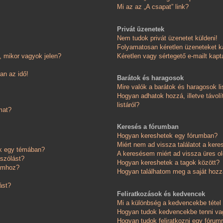
Mi az az „A csapat” link?
Privát üzenetek
Nem tudok privát üzenetet küldeni!
Folyamatosan kéretlen üzeneteket k
 mikor vagyok jelen?
Kéretlen vagy sértegető e-mailt kapta
an az idő!
Barátok és haragosok
Mire valók a barátok és haragosok li
Hogyan adhatok hozzá, illetve távolí
listáról?
mat?
Keresés a fórumban
Hogyan kereshetek egy fórumban?
Miért nem ad vissza találatot a ker
ok egy témában?
A keresésem miért ad vissza üres ol
ászólást?
Hogyan kereshetek a tagok között?
somhoz?
Hogyan találhatom meg a saját hoz
ást?
Feliratkozások és kedvencek
Mi a különbség a kedvencekbe tétel 
Hogyan tudok kedvencekbe tenni vag
Hogyan tudok feliratkozni egy fórum