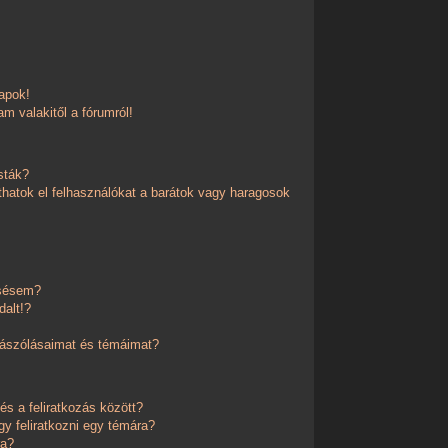
apok!
m valakitől a fórumról!
sták?
thatok el felhasználókat a barátok vagy haragosok
esésem?
dalt!?
zászólásaimat és témáimat?
és a feliratkozás között?
y feliratkozni egy témára?
ra?