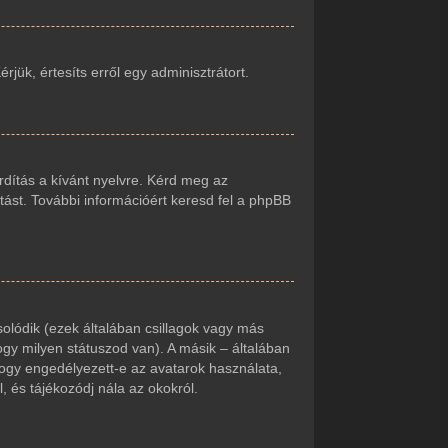
jük, értesíts erről egy adminisztrátort.
rdítás a kívánt nyelvre. Kérd meg az
tást. További információért keresd fel a phpBB
olódik (ezek általában csillagok vagy más
gy milyen státuszod van). A másik – általában
hogy engedélyezett-e az avatarok használata,
, és tájékozódj nála az okokról.