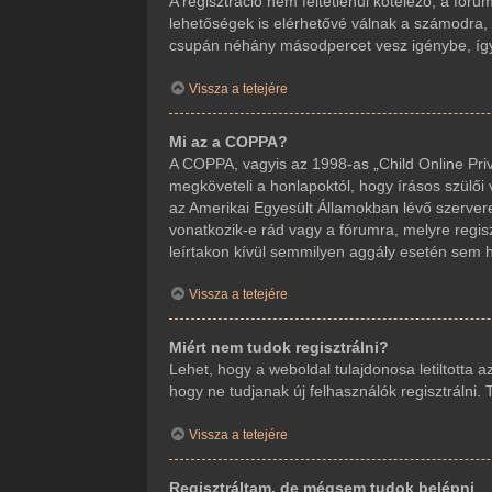
A regisztráció nem feltétlenül kötelező, a fór
lehetőségek is elérhetővé válnak a számodra, m
csupán néhány másodpercet vesz igénybe, így j
Vissza a tetejére
Mi az a COPPA?
A COPPA, vagyis az 1998-as „Child Online Priv
megköveteli a honlapoktól, hogy írásos szülői
az Amerikai Egyesült Államokban lévő szerve
vonatkozik-e rád vagy a fórumra, melyre regisz
leírtakon kívül semmilyen aggály esetén sem ho
Vissza a tetejére
Miért nem tudok regisztrálni?
Lehet, hogy a weboldal tulajdonosa letiltotta a
hogy ne tudjanak új felhasználók regisztrálni.
Vissza a tetejére
Regisztráltam, de mégsem tudok belépni