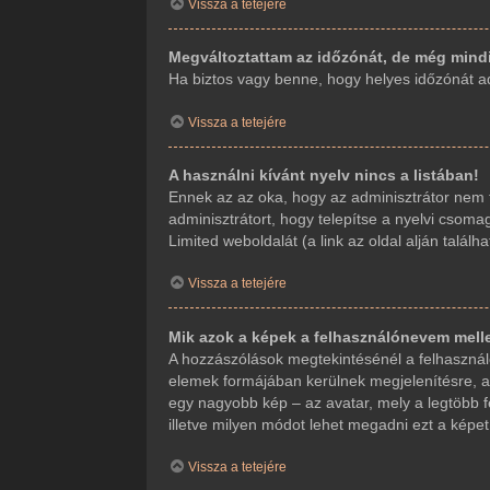
Vissza a tetejére
Megváltoztattam az időzónát, de még mindi
Ha biztos vagy benne, hogy helyes időzónát adt
Vissza a tetejére
A használni kívánt nyelv nincs a listában!
Ennek az az oka, hogy az adminisztrátor nem t
adminisztrátort, hogy telepítse a nyelvi csoma
Limited weboldalát (a link az oldal alján találha
Vissza a tetejére
Mik azok a képek a felhasználónevem mell
A hozzászólások megtekintésénél a felhasználó
elemek formájában kerülnek megjelenítésre, a
egy nagyobb kép – az avatar, mely a legtöbb f
illetve milyen módot lehet megadni ezt a képet.
Vissza a tetejére