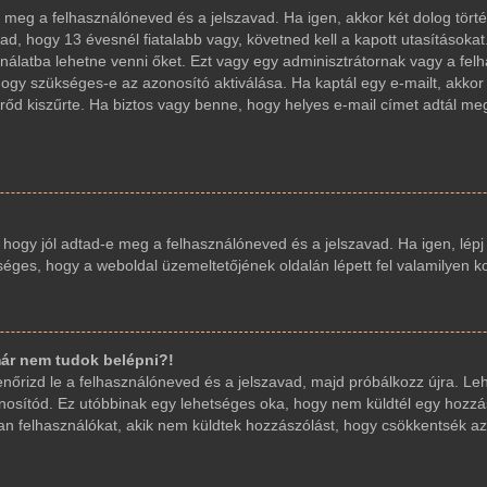
d-e meg a felhasználóneved és a jelszavad. Ha igen, akkor két dolog t
ad, hogy 13 évesnél fiatalabb vagy, követned kell a kapott utasításoka
sználatba lehetne venni őket. Ezt vagy egy adminisztrátornak vagy a fe
, hogy szükséges-e az azonosító aktiválása. Ha kaptál egy e-mailt, akko
őd kiszűrte. Ha biztos vagy benne, hogy helyes e-mail címet adtál me
, hogy jól adtad-e meg a felhasználóneved és a jelszavad. Ha igen, lép
etséges, hogy a weboldal üzemeltetőjének oldalán lépett fel valamilyen k
ár nem tudok belépni?!
llenőrizd le a felhasználóneved és a jelszavad, majd próbálkozz újra. L
 azonosítód. Ez utóbbinak egy lehetséges oka, hogy nem küldtél egy hoz
yan felhasználókat, akik nem küldtek hozzászólást, hogy csökkentsék az