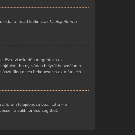
 oldalra, majd kattints az
Elfelejtettem a
e. Ez a viselkedés meggátolja az
 ajánlott, ha nyilvános helyről használod a
alószínűleg nincs bekapcsolva ez a funkció.
ha a fórum tulajdonosa beállította – a
sel, a sütik törlése segíthet.