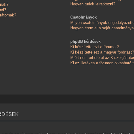
Hogyan tudok leiratkozni?
knak?
nél?
rátornak?
Csatolmányok
Milyen csatolmányok engedélyezett
Hogyan érem el a saját csatolmánya
phpBB kérdések
Ki készítette ezt a fórumot?
Ki készítette ezt a magyar fordítást?
Miért nem érhető el az X szolgáltatá
Ki az illetékes a fórumon olvasható
RDÉSEK