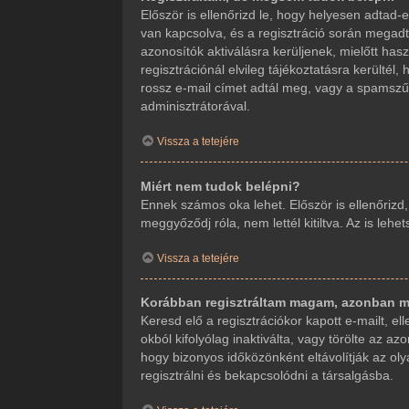
Először is ellenőrizd le, hogy helyesen adta
van kapcsolva, és a regisztráció során megadt
azonosítók aktiválásra kerüljenek, mielőtt ha
regisztrációnál elvileg tájékoztatásra kerültél
rossz e-mail címet adtál meg, vagy a spamszűr
adminisztrátorával.
Vissza a tetejére
Miért nem tudok belépni?
Ennek számos oka lehet. Először is ellenőrizd
meggyőződj róla, nem lettél kitiltva. Az is leh
Vissza a tetejére
Korábban regisztráltam magam, azonban m
Keresd elő a regisztrációkor kapott e-mailt, e
okból kifolyólag inaktiválta, vagy törölte az
hogy bizonyos időközönként eltávolítják az ol
regisztrálni és bekapcsolódni a társalgásba.