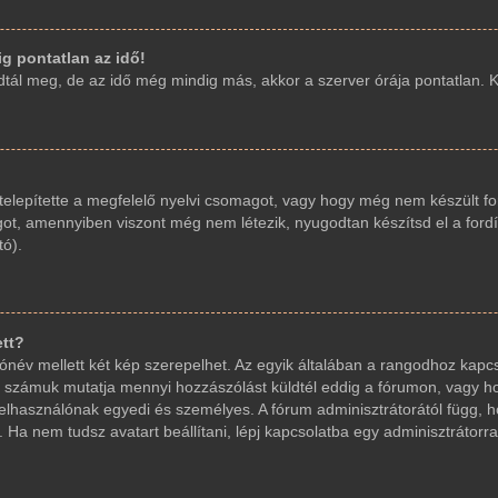
g pontatlan az idő!
ál meg, de az idő még mindig más, akkor a szerver órája pontatlan. Kér
elepítette a megfelelő nyelvi csomagot, vagy hogy még nem készült fo
got, amennyiben viszont még nem létezik, nyugodtan készítsd el a fordí
tó).
ett?
név mellett két kép szerepelhet. Az egyik általában a rangodhoz kapcs
 számuk mutatja mennyi hozzászólást küldtél eddig a fórumon, vagy ho
elhasználónak egyedi és személyes. A fórum adminisztrátorától függ, 
 Ha nem tudsz avatart beállítani, lépj kapcsolatba egy adminisztrátorral