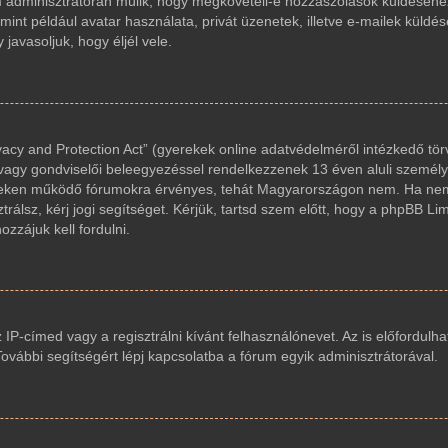
um adminisztrátorán múlik, hogy megköveteli-e hozzászólások küldéséhez
int például avatar használata, privát üzenetek, illetve e-mailek küldés
avasoljuk, hogy éljél vele.
acy and Protection Act” (gyerekek online adatvédelméről intézkedő tör
 vagy gondviselői beleegyezéssel rendelkezzenek 13 éven aluli személy
reken működő fórumokra érvényes, tehát Magyarországon nem. Ha nem
trálsz, kérj jogi segítséget. Kérjük, tartsd szem előtt, hogy a phpBB Li
zzájuk kell fordulni.
z IP-címed vagy a regisztrálni kívánt felhasználónevet. Az is előfordulha
 További segítségért lépj kapcsolatba a fórum egyik adminisztrátorával.