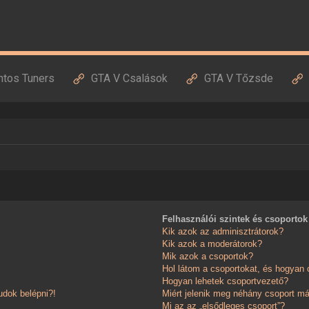
ntos Tuners
GTA V Csalások
GTA V Tőzsde
Felhasználói szintek és csoportok
Kik azok az adminisztrátorok?
Kik azok a moderátorok?
Mik azok a csoportok?
Hol látom a csoportokat, és hogyan
Hogyan lehetek csoportvezető?
dok belépni?!
Miért jelenik meg néhány csoport má
Mi az az „elsődleges csoport”?