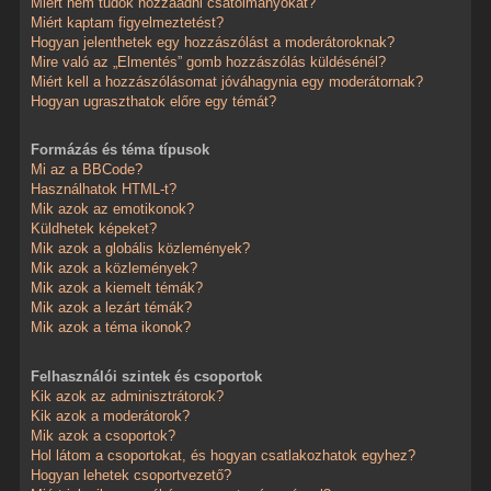
Miért nem tudok hozzáadni csatolmányokat?
Miért kaptam figyelmeztetést?
Hogyan jelenthetek egy hozzászólást a moderátoroknak?
Mire való az „Elmentés” gomb hozzászólás küldésénél?
Miért kell a hozzászólásomat jóváhagynia egy moderátornak?
Hogyan ugraszthatok előre egy témát?
Formázás és téma típusok
Mi az a BBCode?
Használhatok HTML-t?
Mik azok az emotikonok?
Küldhetek képeket?
Mik azok a globális közlemények?
Mik azok a közlemények?
Mik azok a kiemelt témák?
Mik azok a lezárt témák?
Mik azok a téma ikonok?
Felhasználói szintek és csoportok
Kik azok az adminisztrátorok?
Kik azok a moderátorok?
Mik azok a csoportok?
Hol látom a csoportokat, és hogyan csatlakozhatok egyhez?
Hogyan lehetek csoportvezető?