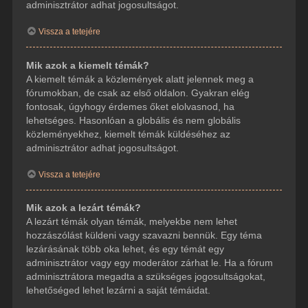
adminisztrátor adhat jogosultságot.
Vissza a tetejére
Mik azok a kiemelt témák?
A kiemelt témák a közlemények alatt jelennek meg a
fórumokban, de csak az első oldalon. Gyakran elég
fontosak, úgyhogy érdemes őket elolvasnod, ha
lehetséges. Hasonlóan a globális és nem globális
közleményekhez, kiemelt témák küldéséhez az
adminisztrátor adhat jogosultságot.
Vissza a tetejére
Mik azok a lezárt témák?
A lezárt témák olyan témák, melyekbe nem lehet
hozzászólást küldeni vagy szavazni bennük. Egy téma
lezárásának több oka lehet, és egy témát egy
adminisztrátor vagy egy moderátor zárhat le. Ha a fórum
adminisztrátora megadta a szükséges jogosultságokat,
lehetőséged lehet lezárni a saját témáidat.