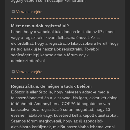
aggály esetén sem hozzájuk kell fordulni.
Vissza a tetejére
Miért nem tudok regisztrálni?
Lehet, hogy a weboldal tulajdonosa letiltotta az IP-címed
vagy a regisztrálni kívánt felhasználónevet. Az is
előfordulhat, hogy a regisztráció kikapcsolásra került, hogy
ne tudjanak új felhasználók regisztrálni. További
segítségért lépj kapcsolatba a fórum egyik
adminisztrátorával.
Vissza a tetejére
Regisztráltam, de mégsem tudok belépni
Először is ellenőrizd le, hogy helyesen adtad-e meg a
felhasználóneved és a jelszavad. Ha igen, akkor két dolog
történhetett. Amennyiben a COPPA-támogatás be van
kapcsolva, és a regisztráció során megadtad, hogy 13
évesnél fiatalabb vagy, követned kell a kapott utasításokat.
Számos fórum megköveteli, hogy az új azonosítók
aktiválásra kerüljenek, mielőtt használatba lehetne venni