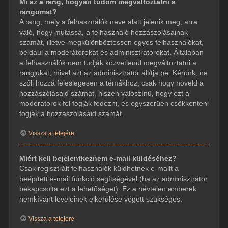
Mi az a rang, hogyan tudom megváltoztatni a
rangomat?
A rang, mely a felhasználók neve alatt jelenik meg, arra
való, hogy mutassa, a felhasználó hozzászólásainak
számát, illetve megkülönböztessen egyes felhasználókat,
például a moderátorokat és adminisztrátorokat. Általában
a felhasználók nem tudják közvetlenül megváltoztatni a
rangjukat, mivel azt az adminisztrátor állítja be. Kérünk, ne
szólj hozzá feleslegesen a témákhoz, csak hogy növeld a
hozzászólásaid számát, hiszen valószínű, hogy ezt a
moderátorok fel fogják fedezni, és egyszerűen csökkenteni
fogják a hozzászólásaid számát.
Vissza a tetejére
Miért kell bejelentkeznem e-mail küldéséhez?
Csak regisztrált felhasználók küldhetnek e-mailt a
beépített e-mail funkció segítségével (ha az adminisztrátor
bekapcsolta ezt a lehetőséget). Ez a névtelen emberek
nemkívánt leveleinek elkerülése végett szükséges.
Vissza a tetejére