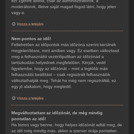
ezt
Igen
re állítod, csak az adminisztrátorok, a
moderátorok, illetve saját magad fogod látni, hogy jelen
vagy-e.
Vissza a tetejére
Nem pontos az idő!
Feltehetően az időpontok más időzóna szerint kerülnek
megjelenítésre, mint amiben vagy. Ez esetben változtasd
meg a felhasználói vezérlőpultban az időzónád a
tartózkodási helyednek megfelelően. Kérjük, vedd
figyelembe, hogy az időzónát – mint a legtöbb más
felhasználói beállítást – csak regisztrált felhasználók
változtathatják meg. Tehát ha még nem regisztráltál, ez
egy jó alakalom, hogy megtedd.
Vissza a tetejére
Megváltoztattam az időzónát, de még mindig
pontatlan az idő!
Ha biztos vagy benne, hogy helyes időzónát adtál meg, de
az idő még mindig más, akkor a szerver órája pontatlan.