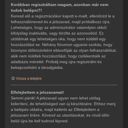
Korábban regisztráltam magam, azonban már nem
tudok belépni?!
Keresd elő a regisztrációkor kapott e-mailt, ellenőrizd le a
felhasználóneved és a jelszavad, majd próbálkozz újra.
Lehetséges, hogy az adminisztrátor valamilyen okból
kifolyólag inaktiválta, vagy törölte az azonosítód. Ez
utóbbinak egy lehetséges oka, hogy nem küldtél egy
hozzászólást se. Néhány fórumon ugyanis szokás, hogy
bizonyos időközönként eltávolítják az olyan felhasználókat,
akik nem küldtek hozzászólást, hogy csökkentsék az
adatbázis méretét. Próbálj meg újra regisztrálni és
bekapcsolódni a társalgásba.
Vissza a tetejére
Elfelejtettem a jelszavamat!
Semmi pánik! A jelszavad ugyan nem lehet utólag
kideríteni, de lehetőséged van új készítésére. Ehhez menj
a belépés oldalra, majd kattints az
Elfelejtettem a
jelszavam
linkre. Kövesd az utasításokat, és rövid időn
belül újra be kell tudnod lépned.