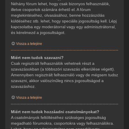
Néhány fórum lehet, hogy csak bizonyos felhasználók,
illetve csoportok számára érhető el. A fórum
megtekintéséhez, olvasásához, benne hozzászólás
küldéséhez stb. lehet, hogy speciális jogosultság kell. Lépj
kapcsolatba egy moderátorral vagy egy adminisztrátorral,
és kérelmezd a jogosultságot.
Vissza a tetejére
Miért nem tudok szavazni?
Csak regisztrált felhasználók vehetnek részt a
szavazásokban (a többszöri szavazás elkerülése végett).
Amennyiben regisztrált felhasználó vagy de mégsem tudsz
szavazni, akkor valószínűleg nincs jogosultságod a
szavazáshoz.
Vissza a tetejére
Miért nem tudok hozzáadni csatolmányokat?
A csatolmányok feltöltéséhez szükséges jogosultság
megadható fórumokra, csoportokra vagy felhasználókra.
Lehet, hogy az adminisztrátor nem engedélyezte