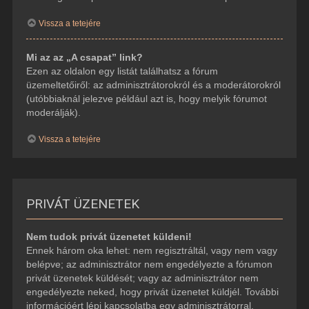
Vissza a tetejére
Mi az az „A csapat” link?
Ezen az oldalon egy listát találhatsz a fórum
üzemeltetőiről: az adminisztrátorokról és a moderátorokról
(utóbbiaknál jelezve például azt is, hogy melyik fórumot
moderálják).
Vissza a tetejére
PRIVÁT ÜZENETEK
Nem tudok privát üzenetet küldeni!
Ennek három oka lehet: nem regisztráltál, vagy nem vagy
belépve; az adminisztrátor nem engedélyezte a fórumon
privát üzenetek küldését; vagy az adminisztrátor nem
engedélyezte neked, hogy privát üzenetet küldjél. További
információért lépj kapcsolatba egy adminisztrátorral.