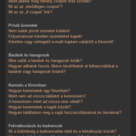
Miért jelenik meg néhány csoport más színnel?
Mi az az „elsődleges csoport”?
Mi az az „A csapat” link?
Privát üzenetek
Nem tudok privát üzenetet küldeni!
Folyamatosan kéretlen üzeneteket kapok!
Kéretlen vagy sértegető e-mailt kaptam valakitől a fórumról!
Barátok és haragosok
Mire valók a barátok és haragosok listák?
Hogyan adhatok hozzá, illetve távolíthatok el felhasználókat a
barátok vagy haragosok listáról?
Keresés a fórumban
Hogyan kereshetek egy fórumban?
Miért nem ad vissza találatot a keresésem?
A keresésem miért ad vissza üres oldalt!?
Hogyan kereshetek a tagok között?
Hogyan találhatom meg a saját hozzászólásaimat és témáimat?
Feliratkozások és kedvencek
Mi a különbség a kedvencekbe tétel és a feliratkozás között?