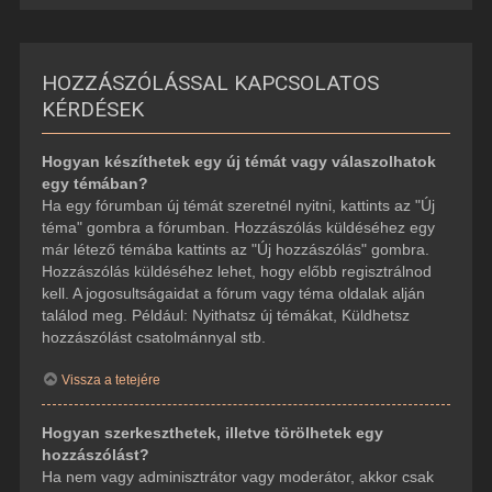
HOZZÁSZÓLÁSSAL KAPCSOLATOS
KÉRDÉSEK
Hogyan készíthetek egy új témát vagy válaszolhatok
egy témában?
Ha egy fórumban új témát szeretnél nyitni, kattints az "Új
téma" gombra a fórumban. Hozzászólás küldéséhez egy
már létező témába kattints az "Új hozzászólás" gombra.
Hozzászólás küldéséhez lehet, hogy előbb regisztrálnod
kell. A jogosultságaidat a fórum vagy téma oldalak alján
találod meg. Például: Nyithatsz új témákat, Küldhetsz
hozzászólást csatolmánnyal stb.
Vissza a tetejére
Hogyan szerkeszthetek, illetve törölhetek egy
hozzászólást?
Ha nem vagy adminisztrátor vagy moderátor, akkor csak