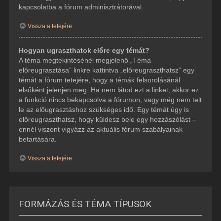
kapcsolatba a fórum adminisztrátorával.
Vissza a tetejére
Hogyan ugraszthatok előre egy témát?
A téma megtekintésénél megjelenő „Téma
előreugrasztása” linkre kattintva „előreugraszthatsz” egy
témát a fórum tetejére, hogy a témák felsorolásánál
elsőként jelenjen meg. Ha nem látod ezt a linket, akkor ez
a funkció nincs bekapcsolva a fórumon, vagy még nem telt
le az előugrasztáshoz szükséges idő. Egy témát úgy is
előreugraszthatsz, hogy küldesz bele egy hozzászólást –
ennél viszont vigyázz az aktuális fórum szabályainak
betartására.
Vissza a tetejére
FORMÁZÁS ÉS TÉMA TÍPUSOK