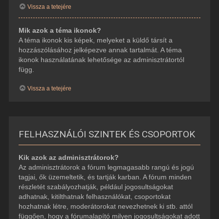
Vissza a tetejére
Mik azok a téma ikonok?
A téma ikonok kis képek, melyeket a küldő társít a
hozzászólásához jelképezve annak tartalmát. A téma
ikonok használatának lehetősége az adminisztrátortól
függ.
Vissza a tetejére
FELHASZNÁLÓI SZINTEK ÉS CSOPORTOK
Kik azok az adminisztrátorok?
Az adminisztrátorok a fórum legmagasabb rangú és jogú
tagjai, ők üzemeltetik, és tartják karban. A fórum minden
részletét szabályozhatják, például jogosultságokat
adhatnak, kitilthatnak felhasználókat, csoportokat
hozhatnak létre, moderátorokat nevezhetnek ki stb. attól
függően, hogy a fórumalapító milyen jogosultságokat adott