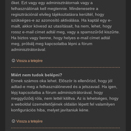
őket. Ezt vagy egy adminisztrátornak vagy a
felhasználónak kell megtennie. Mindenesetre a
regisztrációnál elvileg tájékoztatásra kerültél, hogy
szükséges-e az azonosító aktiválása. Ha kaptál egy e-
mailt, akkor kövesd az utasításait, ha nem, lehet, hogy
rossz e-mail címet adtál meg, vagy a spamszűrőd kiszűrte.
Ha biztos vagy benne, hogy helyes e-mail címet adtál
meg, próbálj meg kapcsolatba lépni a fórum
adminisztrátorával.
Vissza a tetejére
Miért nem tudok belépni?
Ennek számos oka lehet. Először is ellenőrizd, hogy jól
adtad-e meg a felhasználóneved és a jelszavad. Ha igen,
lépj kapcsolatba a fórum adminisztrátorával, hogy
meggyőződj róla, nem lettél kitiltva. Az is lehetséges, hogy
a weboldal üzemeltetőjének oldalán lépett fel valamilyen
konfigurációs hiba, melyet javítaniuk kéne.
Vissza a tetejére