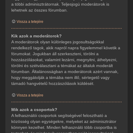
a többi adminisztrátornak. Teljesjogú moderátorok is
lehetnek az összes fórumban.
Vissza a tetejére
Kik azok a moderátorok?
A moderátorok olyan különleges jogosultságokkal
rendelkező tagok, akik napról napra figyelemmel követik a
fórumokat. Jogukban áll szerkeszteni, törölni a
hozzászólásokat, valamint lezárni, megnyitni, áthelyezni,
törölni és szétválasztani a témákat az általuk moderált
fórumban. Általánosságban a moderátorok azért vannak,
hogy meggátolják a témába nem illő, sértegető vagy
támadó hangvételű hozzászólások küldését.
Vissza a tetejére
Mik azok a csoportok?
A felhasználói csoportok segítségével felosztható a
közösség olyan egységekre, melyeket az adminisztrátor
könnyen kezelhet. Minden felhasználó több csoportba is