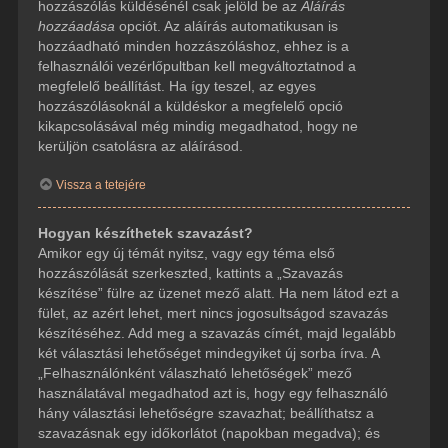
hozzászólás küldésénél csak jelöld be az
Aláírás
hozzáadása
opciót. Az aláírás automatikusan is
hozzáadható minden hozzászóláshoz, ehhez is a
felhasználói vezérlőpultban kell megváltoztatnod a
megfelelő beállítást. Ha így teszel, az egyes
hozzászólásoknál a küldéskor a megfelelő opció
kikapcsolásával még mindig megadhatod, hogy ne
kerüljön csatolásra az aláírásod.
Vissza a tetejére
Hogyan készíthetek szavazást?
Amikor egy új témát nyitsz, vagy egy téma első
hozzászólását szerkeszted, kattints a „Szavazás
készítése” fülre az üzenet mező alatt. Ha nem látod ezt a
fület, az azért lehet, mert nincs jogosultságod szavazás
készítéséhez. Add meg a szavazás címét, majd legalább
két választási lehetőséget mindegyiket új sorba írva. A
„Felhasználónként válaszható lehetőségek” mező
használatával megadhatod azt is, hogy egy felhasználó
hány választási lehetőségre szavazhat; beállíthatsz a
szavazásnak egy időkorlátot (napokban megadva); és