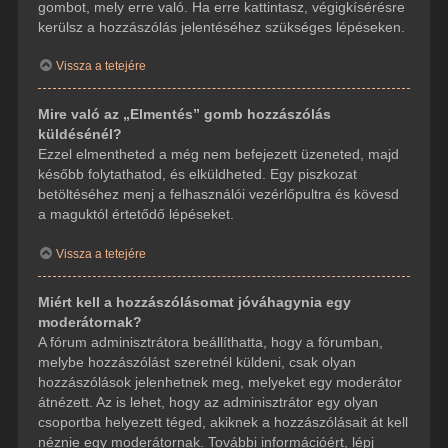
gombot, mely erre való. Ha erre kattintasz, végigkísérésre
kerülsz a hozzászólás jelentéséhez szükséges lépéseken.
Vissza a tetejére
Mire való az „Elmentés” gomb hozzászólás
küldésénél?
Ezzel elmentheted a még nem befejezett üzeneted, majd
később folytathatod, és elküldheted. Egy piszkozat
betöltéséhez menj a felhasználói vezérlőpultra és kövesd
a maguktól értetődő lépéseket.
Vissza a tetejére
Miért kell a hozzászólásomat jóváhagynia egy
moderátornak?
A fórum adminisztrátora beállíthatta, hogy a fórumban,
melybe hozzászólást szeretnél küldeni, csak olyan
hozzászólások jelenhetnek meg, melyeket egy moderátor
átnézett. Az is lehet, hogy az adminisztrátor egy olyan
csoportba helyezett téged, akiknek a hozzászólásait át kell
néznie egy moderátornak. További információért, lépj