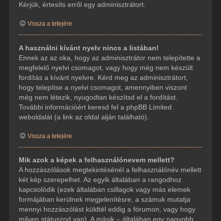
Kérjük, értesíts erről egy adminisztrátort.
Vissza a tetejére
A használni kívánt nyelv nincs a listában!
Ennek az az oka, hogy az adminisztrátor nem telepítette a
megfelelő nyelvi csomagot, vagy hogy még nem készült
fordítás a kívánt nyelvre. Kérd meg az adminisztrátort,
hogy telepítse a nyelvi csomagot, amennyiben viszont
még nem létezik, nyugodtan készítsd el a fordítást.
További információért keresd fel a phpBB Limited
weboldalát (a link az oldal alján található).
Vissza a tetejére
Mik azok a képek a felhasználónevem mellett?
A hozzászólások megtekintésénél a felhasználónév mellett
két kép szerepelhet. Az egyik általában a rangodhoz
kapcsolódik (ezek általában csillagok vagy más elemek
formájában kerülnek megjelenítésre, a számuk mutatja
mennyi hozzászólást küldtél eddig a fórumon, vagy hogy
milyen státuszod van). A másik – általában egy nagyobb