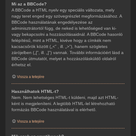
Mi az a BBCode?
A BBCode a HTML nyelv egy speciális változata, mely
nagy teret enged egy szövegrészlet megformázásához. A
BBCode használatának engedélyezése az
adminisztrátortól függ, de neked is lehetőséged van ki-
vagy bekapcsolni a hozzászólásaidnál. A BBCode hasonló
felépítésű, mint a HTML, kivéve hogy a címkék nem
kacsacsőrök között („<” , ill. „>”), hanem szögletes
zárójelben („[”, ill. „]”) vannak. További információért lásd a
BBCode útmutatót, melyet a hozzászólásküldő oldalról
érhetsz el.
Vissza a tetejére
Használhatok HTML-t?
Nem. Nem lehetséges HTML-t küldeni, majd azt HTML-
ként is megjeleníteni. A legtöbb HTML-lel létrehozható
formázás BBCode használatával is elérhető.
Vissza a tetejére