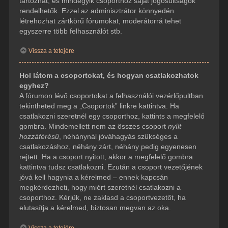
tartozhat, és mindegyik csoporthoz saját jogosultságok
rendelhetők. Ezzel az adminisztrátor könnyedén
létrehozhat zártkörű fórumokat, moderátorrá tehet
egyszerre több felhasználót stb.
Vissza a tetejére
Hol látom a csoportokat, és hogyan csatlakozhatok
egyhez?
A fórumon lévő csoportokat a felhasználói vezérlőpultban
tekintheted meg a „Csoportok” linkre kattintva. Ha
csatlakozni szeretnél egy csoporthoz, kattints a megfelelő
gombra. Mindemellett nem az összes csoport
nyílt
hozzáférésű
, néhánynál jóváhagyás szükséges a
csatlakozáshoz, néhány zárt, néhány pedig egyenesen
rejtett. Ha a csoport nyitott, akkor a megfelelő gombra
kattintva tudsz csatlakozni. Ezután a csoport vezetőjének
jóvá kell hagynia a kérelmed – ennek kapcsán
megkérdezheti, hogy miért szeretnél csatlakozni a
csoporthoz. Kérjük, ne zaklasd a csoportvezetőt, ha
elutasítja a kérelmed, biztosan megvan az oka.
Vissza a tetejére