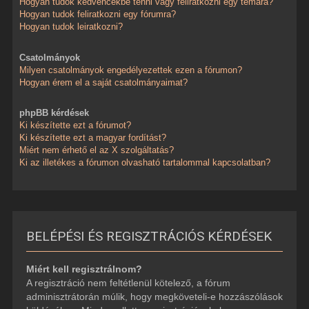
Hogyan tudok kedvencekbe tenni vagy feliratkozni egy témára?
Hogyan tudok feliratkozni egy fórumra?
Hogyan tudok leiratkozni?
Csatolmányok
Milyen csatolmányok engedélyezettek ezen a fórumon?
Hogyan érem el a saját csatolmányaimat?
phpBB kérdések
Ki készítette ezt a fórumot?
Ki készítette ezt a magyar fordítást?
Miért nem érhető el az X szolgáltatás?
Ki az illetékes a fórumon olvasható tartalommal kapcsolatban?
BELÉPÉSI ÉS REGISZTRÁCIÓS KÉRDÉSEK
Miért kell regisztrálnom?
A regisztráció nem feltétlenül kötelező, a fórum
adminisztrátorán múlik, hogy megköveteli-e hozzászólások