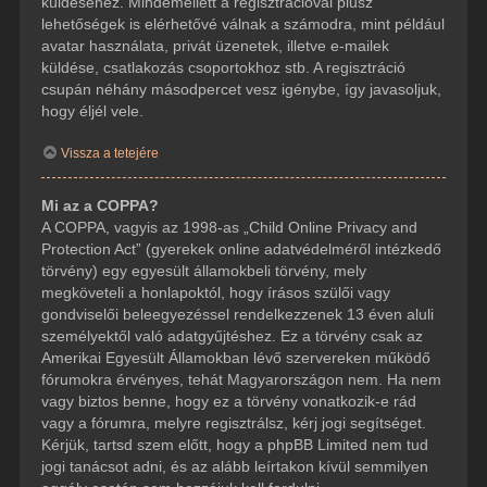
küldéséhez. Mindemellett a regisztrációval plusz
lehetőségek is elérhetővé válnak a számodra, mint például
avatar használata, privát üzenetek, illetve e-mailek
küldése, csatlakozás csoportokhoz stb. A regisztráció
csupán néhány másodpercet vesz igénybe, így javasoljuk,
hogy éljél vele.
Vissza a tetejére
Mi az a COPPA?
A COPPA, vagyis az 1998-as „Child Online Privacy and
Protection Act” (gyerekek online adatvédelméről intézkedő
törvény) egy egyesült államokbeli törvény, mely
megköveteli a honlapoktól, hogy írásos szülői vagy
gondviselői beleegyezéssel rendelkezzenek 13 éven aluli
személyektől való adatgyűjtéshez. Ez a törvény csak az
Amerikai Egyesült Államokban lévő szervereken működő
fórumokra érvényes, tehát Magyarországon nem. Ha nem
vagy biztos benne, hogy ez a törvény vonatkozik-e rád
vagy a fórumra, melyre regisztrálsz, kérj jogi segítséget.
Kérjük, tartsd szem előtt, hogy a phpBB Limited nem tud
jogi tanácsot adni, és az alább leírtakon kívül semmilyen