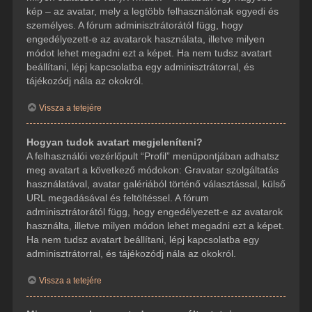
kép – az avatar, mely a legtöbb felhasználónak egyedi és
személyes. A fórum adminisztrátorától függ, hogy
engedélyezett-e az avatarok használata, illetve milyen
módot lehet megadni ezt a képet. Ha nem tudsz avatart
beállítani, lépj kapcsolatba egy adminisztrátorral, és
tájékozódj nála az okokról.
Vissza a tetejére
Hogyan tudok avatart megjeleníteni?
A felhasználói vezérlőpult “Profil” menüpontjában adhatsz
meg avatart a következő módokon: Gravatar szolgáltatás
használatával, avatar galériából történő választással, külső
URL megadásával és feltöltéssel. A fórum
adminisztrátorától függ, hogy engedélyezett-e az avatarok
használta, illetve milyen módon lehet megadni ezt a képet.
Ha nem tudsz avatart beállítani, lépj kapcsolatba egy
adminisztrátorral, és tájékozódj nála az okokról.
Vissza a tetejére