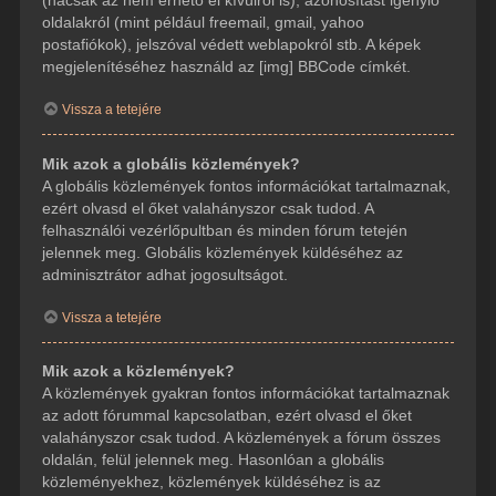
(hacsak az nem érhető el kívülről is), azonosítást igénylő
oldalakról (mint például freemail, gmail, yahoo
postafiókok), jelszóval védett weblapokról stb. A képek
megjelenítéséhez használd az [img] BBCode címkét.
Vissza a tetejére
Mik azok a globális közlemények?
A globális közlemények fontos információkat tartalmaznak,
ezért olvasd el őket valahányszor csak tudod. A
felhasználói vezérlőpultban és minden fórum tetején
jelennek meg. Globális közlemények küldéséhez az
adminisztrátor adhat jogosultságot.
Vissza a tetejére
Mik azok a közlemények?
A közlemények gyakran fontos információkat tartalmaznak
az adott fórummal kapcsolatban, ezért olvasd el őket
valahányszor csak tudod. A közlemények a fórum összes
oldalán, felül jelennek meg. Hasonlóan a globális
közleményekhez, közlemények küldéséhez is az