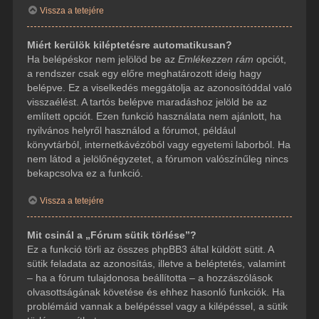
Vissza a tetejére
Miért kerülök kiléptetésre automatikusan?
Ha belépéskor nem jelölöd be az
Emlékezzen rám
opciót,
a rendszer csak egy előre meghatározott ideig hagy
belépve. Ez a viselkedés meggátolja az azonosítóddal való
visszaélést. A tartós belépve maradáshoz jelöld be az
említett opciót. Ezen funkció használata nem ajánlott, ha
nyilvános helyről használod a fórumot, például
könyvtárból, internetkávézóból vagy egyetemi laborból. Ha
nem látod a jelölőnégyzetet, a fórumon valószínűleg nincs
bekapcsolva ez a funkció.
Vissza a tetejére
Mit csinál a „Fórum sütik törlése”?
Ez a funkció törli az összes phpBB3 által küldött sütit. A
sütik feladata az azonosítás, illetve a beléptetés, valamint
– ha a fórum tulajdonosa beállította – a hozzászólások
olvasottságának követése és ehhez hasonló funkciók. Ha
problémáid vannak a belépéssel vagy a kilépéssel, a sütik