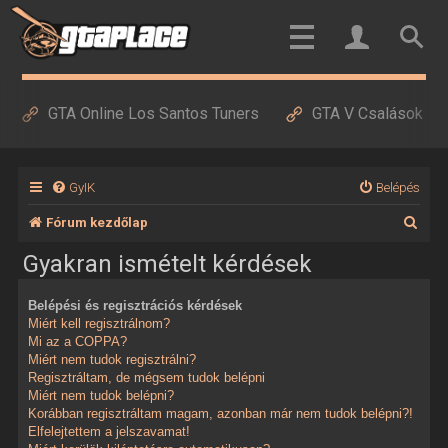
GTA Online Los Santos Tuners
GTA V Csalások
GyIK
Belépés
K
Fórum kezdőlap
e
Gyakran ismételt kérdések
r
Belépési és regisztrációs kérdések
e
Miért kell regisztrálnom?
s
Mi az a COPPA?
Miért nem tudok regisztrálni?
é
Regisztráltam, de mégsem tudok belépni
Miért nem tudok belépni?
s
Korábban regisztráltam magam, azonban már nem tudok belépni?!
Elfelejtettem a jelszavamat!