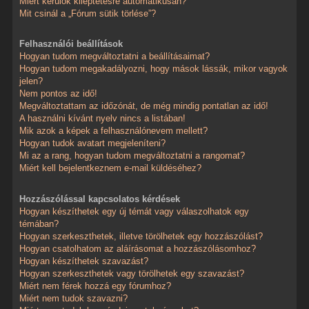
Miért kerülök kiléptetésre automatikusan?
Mit csinál a „Fórum sütik törlése”?
Felhasználói beállítások
Hogyan tudom megváltoztatni a beállításaimat?
Hogyan tudom megakadályozni, hogy mások lássák, mikor vagyok
jelen?
Nem pontos az idő!
Megváltoztattam az időzónát, de még mindig pontatlan az idő!
A használni kívánt nyelv nincs a listában!
Mik azok a képek a felhasználónevem mellett?
Hogyan tudok avatart megjeleníteni?
Mi az a rang, hogyan tudom megváltoztatni a rangomat?
Miért kell bejelentkeznem e-mail küldéséhez?
Hozzászólással kapcsolatos kérdések
Hogyan készíthetek egy új témát vagy válaszolhatok egy
témában?
Hogyan szerkeszthetek, illetve törölhetek egy hozzászólást?
Hogyan csatolhatom az aláírásomat a hozzászólásomhoz?
Hogyan készíthetek szavazást?
Hogyan szerkeszthetek vagy törölhetek egy szavazást?
Miért nem férek hozzá egy fórumhoz?
Miért nem tudok szavazni?