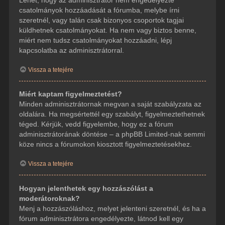
csatolmányok hozzáadását a fórumba, melybe írni
szeretnél, vagy talán csak bizonyos csoportok tagjai
küldhetnek csatolmányokat. Ha nem vagy biztos benne,
miért nem tudsz csatolmányokat hozzáadni, lépj
kapcsolatba az adminisztrátorral.
Vissza a tetejére
Miért kaptam figyelmeztetést?
Minden adminisztrátornak megvan a saját szabályzata az
oldalára. Ha megsértettél egy szabályt, figyelmeztethetnek
téged. Kérjük, vedd figyelembe, hogy ez a fórum
adminisztrátorának döntése – a phpBB Limited-nak semmi
köze nincs a fórumokon kiosztott figyelmeztetésekhez.
Vissza a tetejére
Hogyan jelenthetek egy hozzászólást a
moderátoroknak?
Menj a hozzászóláshoz, melyet jelenteni szeretnél, és ha a
fórum adminisztrátora engedélyezte, látnod kell egy