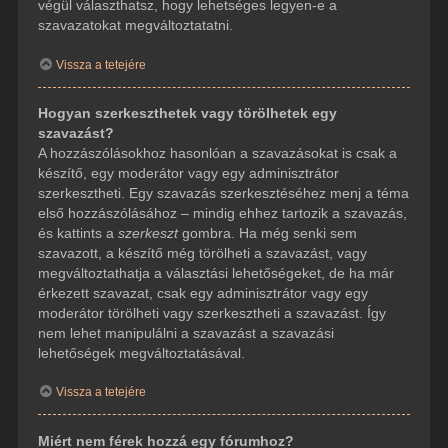
végül választhatsz, hogy lehetséges legyen-e a
szavazatokat megváltoztatatni.
Vissza a tetejére
Hogyan szerkeszthetek vagy törölhetek egy
szavazást?
A hozzászólásokhoz hasonlóan a szavazásokat is csak a
készítő, egy moderátor vagy egy adminisztrátor
szerkesztheti. Egy szavazás szerkesztéséhez menj a téma
első hozzászólásához – mindig ehhez tartozik a szavazás,
és kattints a
szerkeszt
gombra. Ha még senki sem
szavazott, a készítő még törölheti a szavazást, vagy
megváltoztathatja a választási lehetőségeket, de ha már
érkezett szavazat, csak egy adminisztrátor vagy egy
moderátor törölheti vagy szerkesztheti a szavazást. Így
nem lehet manipulálni a szavazást a szavazási
lehetőségek megváltoztatásával.
Vissza a tetejére
Miért nem férek hozzá egy fórumhoz?