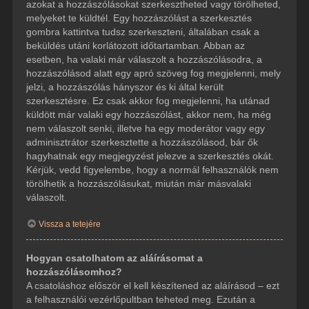
azokat a hozzászólásokat szerkesztheted vagy törölheted,
melyeket te küldtél. Egy hozzászólást a szerkesztés
gombra kattintva tudsz szerkeszteni, általában csak a
beküldés utáni korlátozott időtartamban. Abban az
esetben, ha valaki már válaszolt a hozzászólásodra, a
hozzászólásod alatt egy apró szöveg fog megjelenni, mely
jelzi, a hozzászólás hányszor és ki által került
szerkesztésre. Ez csak akkor fog megjelenni, ha utánad
küldött már valaki egy hozzászólást, akkor nem, ha még
nem válaszolt senki, illetve ha egy moderátor vagy egy
adminisztrátor szerkesztette a hozzászólásod, bár ők
hagyhatnak egy megjegyzést jelezve a szerkesztés okát.
Kérjük, vedd figyelembe, hogy a normál felhasználók nem
törölhetik a hozzászólásukat, miután már másvalaki
válaszolt.
Vissza a tetejére
Hogyan csatolhatom az aláírásomat a
hozzászólásomhoz?
A csatoláshoz először el kell készítened az aláírásod – ezt
a felhasználói vezérlőpultban teheted meg. Ezután a