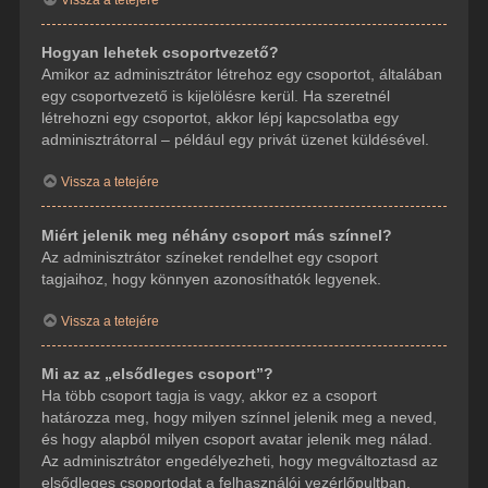
Hogyan lehetek csoportvezető?
Amikor az adminisztrátor létrehoz egy csoportot, általában
egy csoportvezető is kijelölésre kerül. Ha szeretnél
létrehozni egy csoportot, akkor lépj kapcsolatba egy
adminisztrátorral – például egy privát üzenet küldésével.
Vissza a tetejére
Miért jelenik meg néhány csoport más színnel?
Az adminisztrátor színeket rendelhet egy csoport
tagjaihoz, hogy könnyen azonosíthatók legyenek.
Vissza a tetejére
Mi az az „elsődleges csoport”?
Ha több csoport tagja is vagy, akkor ez a csoport
határozza meg, hogy milyen színnel jelenik meg a neved,
és hogy alapból milyen csoport avatar jelenik meg nálad.
Az adminisztrátor engedélyezheti, hogy megváltoztasd az
elsődleges csoportodat a felhasználói vezérlőpultban.