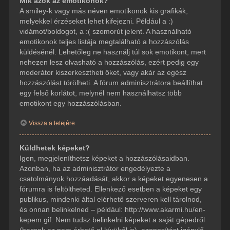
Mik azok az emotikonok?
A smiley-k vagy más néven emotikonok kis grafikák,
melyekkel érzéseket lehet kifejezni. Például a :)
vidámot/boldogot, a :( szomorút jelent. A használható
emotikonok teljes listája megtalálható a hozzászólás
küldésénél. Lehetőleg ne használj túl sok emotikont, mert
nehezen lesz olvasható a hozzászólás, ezért pedig egy
moderátor kiszerkesztheti őket, vagy akár az egész
hozzászólást törölheti. A fórum adminisztrátora beállíthat
egy felső korlátot, melynél nem használhatsz több
emotikont egy hozzászólásban.
Vissza a tetejére
Küldhetek képeket?
Igen, megjeleníthetsz képeket a hozzászólásaidban.
Azonban, ha az adminisztrátor engedélyezte a
csatolmányok hozzáadását, akkor a képeket egyenesen a
fórumra is feltöltheted. Ellenkező esetben a képeket egy
publikus, mindenki által elérhető szerveren kell tárolnod,
és onnan belinkelned – például: http://www.akarmi.hu/en-
kepem.gif. Nem tudsz belinkelni képeket a saját gépedről