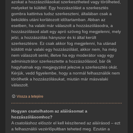
azokat a hozzászólásokat szerkesztheted vagy törölheted,
melyeket te küldtél. Egy hozzászólást a szerkesztés
gombra kattintva tudsz szerkeszteni, általában csak a
beküldés utáni korlátozott időtartamban. Abban az
esetben, ha valaki már válaszolt a hozzászólásodra, a
hozzászólásod alatt egy apró szöveg fog megjelenni, mely
jelzi, a hozzászólás hányszor és ki által került
szerkesztésre. Ez csak akkor fog megjelenni, ha utánad
küldött már valaki egy hozzászólást, akkor nem, ha még
nem válaszolt senki, illetve ha egy moderátor vagy egy
adminisztrátor szerkesztette a hozzászólásod, bár ők
hagyhatnak egy megjegyzést jelezve a szerkesztés okát.
Kérjük, vedd figyelembe, hogy a normál felhasználók nem
törölhetik a hozzászólásukat, miután már másvalaki
válaszolt.
Vissza a tetejére
Hogyan csatolhatom az aláírásomat a
hozzászólásomhoz?
A csatoláshoz először el kell készítened az aláírásod – ezt
a felhasználói vezérlőpultban teheted meg. Ezután a