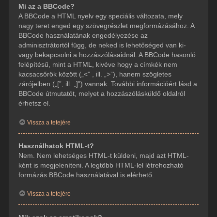
Mi az a BBCode?
A BBCode a HTML nyelv egy speciális változata, mely
nagy teret enged egy szövegrészlet megformázásához. A
BBCode használatának engedélyezése az
adminisztrátortól függ, de neked is lehetőséged van ki-
vagy bekapcsolni a hozzászólásaidnál. A BBCode hasonló
felépítésű, mint a HTML, kivéve hogy a címkék nem
kacsacsőrök között („<” , ill. „>”), hanem szögletes
zárójelben („[”, ill. „]”) vannak. További információért lásd a
BBCode útmutatót, melyet a hozzászólásküldő oldalról
érhetsz el.
Vissza a tetejére
Használhatok HTML-t?
Nem. Nem lehetséges HTML-t küldeni, majd azt HTML-
ként is megjeleníteni. A legtöbb HTML-lel létrehozható
formázás BBCode használatával is elérhető.
Vissza a tetejére