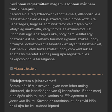
Korábban regisztráltam magam, azonban már nem
tudok belépni?!
Keresd elő a regisztrációkor kapott e-mailt, ellenőrizd le a
felhasználóneved és a jelszavad, majd próbálkozz újra.
Lehetséges, hogy az adminisztrátor valamilyen okból
kifolyólag inaktiválta, vagy törölte az azonosítód. Ez
utóbbinak egy lehetséges oka, hogy nem küldtél egy
hozzászólást se. Néhány fórumon ugyanis szokás, hogy
bizonyos időközönként eltávolítják az olyan felhasználókat,
akik nem küldtek hozzászólást, hogy csökkentsék az
adatbázis méretét. Próbálj meg újra regisztrálni és
bekapcsolódni a társalgásba.
Vissza a tetejére
Elfelejtettem a jelszavamat!
Semmi pánik! A jelszavad ugyan nem lehet utólag
kideríteni, de lehetőséged van új készítésére. Ehhez menj
a belépés oldalra, majd kattints az
Elfelejtettem a
jelszavam
linkre. Kövesd az utasításokat, és rövid időn
belül újra be kell tudnod lépned.