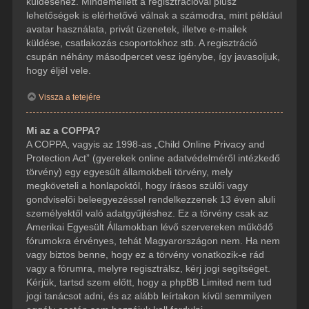
küldéséhez. Mindemellett a regisztrációval plusz
lehetőségek is elérhetővé válnak a számodra, mint például
avatar használata, privát üzenetek, illetve e-mailek
küldése, csatlakozás csoportokhoz stb. A regisztráció
csupán néhány másodpercet vesz igénybe, így javasoljuk,
hogy éljél vele.
Vissza a tetejére
Mi az a COPPA?
A COPPA, vagyis az 1998-as „Child Online Privacy and
Protection Act” (gyerekek online adatvédelméről intézkedő
törvény) egy egyesült államokbeli törvény, mely
megköveteli a honlapoktól, hogy írásos szülői vagy
gondviselői beleegyezéssel rendelkezzenek 13 éven aluli
személyektől való adatgyűjtéshez. Ez a törvény csak az
Amerikai Egyesült Államokban lévő szervereken működő
fórumokra érvényes, tehát Magyarországon nem. Ha nem
vagy biztos benne, hogy ez a törvény vonatkozik-e rád
vagy a fórumra, melyre regisztrálsz, kérj jogi segítséget.
Kérjük, tartsd szem előtt, hogy a phpBB Limited nem tud
jogi tanácsot adni, és az alább leírtakon kívül semmilyen