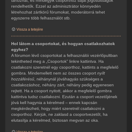
tartozhat, és mindegyik csoporthoz saját jogosultságok
rendelhetők. Ezzel az adminisztrátor könnyedén
létrehozhat zártkörű fórumokat, moderátorrá tehet
egyszerre több felhasználót stb.
Vissza a tetejére
Hol látom a csoportokat, és hogyan csatlakozhatok
egyhez?
A fórumon lévő csoportokat a felhasználói vezérlőpultban
tekintheted meg a „Csoportok” linkre kattintva. Ha
csatlakozni szeretnél egy csoporthoz, kattints a megfelelő
gombra. Mindemellett nem az összes csoport
nyílt
hozzáférésű
, néhánynál jóváhagyás szükséges a
csatlakozáshoz, néhány zárt, néhány pedig egyenesen
rejtett. Ha a csoport nyitott, akkor a megfelelő gombra
kattintva tudsz csatlakozni. Ezután a csoport vezetőjének
jóvá kell hagynia a kérelmed – ennek kapcsán
megkérdezheti, hogy miért szeretnél csatlakozni a
csoporthoz. Kérjük, ne zaklasd a csoportvezetőt, ha
elutasítja a kérelmed, biztosan megvan az oka.
Vissza a tetejére