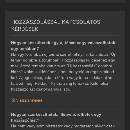
HOZZÁSZÓLÁSSAL KAPCSOLATOS
KÉRDÉSEK
Hogyan készíthetek egy új témát vagy válaszolhatok
egy témában?
Ha egy fórumban új témát szeretnél nyitni, kattints az "Új
téma" gombra a fórumban. Hozzászólás küldéséhez egy
már létező témába kattints az "Új hozzászólás" gombra.
Hozzászólás küldéséhez lehet, hogy előbb regisztrálnod
kell. A jogosultságaidat a fórum vagy téma oldalak alján
találod meg. Például: Nyithatsz új témákat, Küldhetsz
hozzászólást csatolmánnyal stb.
Vissza a tetejére
Hogyan szerkeszthetek, illetve törölhetek egy
hozzászólást?
Ha nem vagy adminisztrátor vagy moderátor, akkor csak