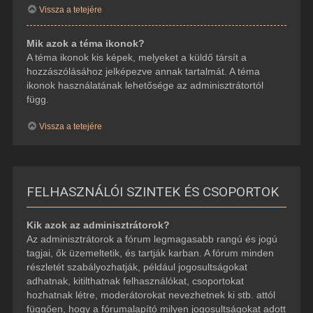
Vissza a tetejére
Mik azok a téma ikonok?
A téma ikonok kis képek, melyeket a küldő társít a
hozzászólásához jelképezve annak tartalmát. A téma
ikonok használatának lehetősége az adminisztrátortól
függ.
Vissza a tetejére
FELHASZNÁLÓI SZINTEK ÉS CSOPORTOK
Kik azok az adminisztrátorok?
Az adminisztrátorok a fórum legmagasabb rangú és jogú
tagjai, ők üzemeltetik, és tartják karban. A fórum minden
részletét szabályozhatják, például jogosultságokat
adhatnak, kitilthatnak felhasználókat, csoportokat
hozhatnak létre, moderátorokat nevezhetnek ki stb. attól
függően, hogy a fórumalapító milyen jogosultságokat adott