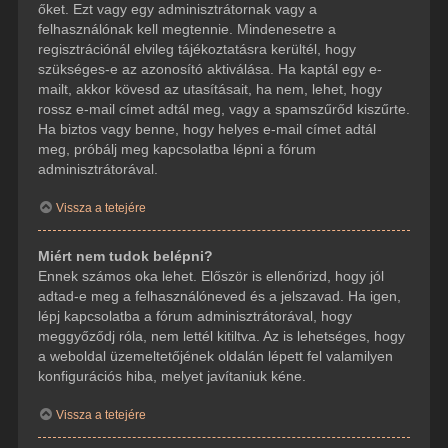
őket. Ezt vagy egy adminisztrátornak vagy a
felhasználónak kell megtennie. Mindenesetre a
regisztrációnál elvileg tájékoztatásra kerültél, hogy
szükséges-e az azonosító aktiválása. Ha kaptál egy e-
mailt, akkor kövesd az utasításait, ha nem, lehet, hogy
rossz e-mail címet adtál meg, vagy a spamszűrőd kiszűrte.
Ha biztos vagy benne, hogy helyes e-mail címet adtál
meg, próbálj meg kapcsolatba lépni a fórum
adminisztrátorával.
Vissza a tetejére
Miért nem tudok belépni?
Ennek számos oka lehet. Először is ellenőrizd, hogy jól
adtad-e meg a felhasználóneved és a jelszavad. Ha igen,
lépj kapcsolatba a fórum adminisztrátorával, hogy
meggyőződj róla, nem lettél kitiltva. Az is lehetséges, hogy
a weboldal üzemeltetőjének oldalán lépett fel valamilyen
konfigurációs hiba, melyet javítaniuk kéne.
Vissza a tetejére