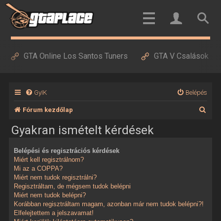
GTA Online Los Santos Tuners
GTA V Csalások
GyIK
Belépés
K
Fórum kezdőlap
e
Gyakran ismételt kérdések
r
Belépési és regisztrációs kérdések
e
Miért kell regisztrálnom?
s
Mi az a COPPA?
Miért nem tudok regisztrálni?
é
Regisztráltam, de mégsem tudok belépni
Miért nem tudok belépni?
s
Korábban regisztráltam magam, azonban már nem tudok belépni?!
Elfelejtettem a jelszavamat!