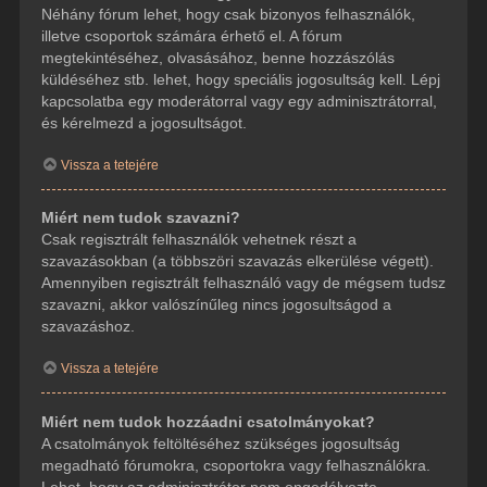
Néhány fórum lehet, hogy csak bizonyos felhasználók,
illetve csoportok számára érhető el. A fórum
megtekintéséhez, olvasásához, benne hozzászólás
küldéséhez stb. lehet, hogy speciális jogosultság kell. Lépj
kapcsolatba egy moderátorral vagy egy adminisztrátorral,
és kérelmezd a jogosultságot.
Vissza a tetejére
Miért nem tudok szavazni?
Csak regisztrált felhasználók vehetnek részt a
szavazásokban (a többszöri szavazás elkerülése végett).
Amennyiben regisztrált felhasználó vagy de mégsem tudsz
szavazni, akkor valószínűleg nincs jogosultságod a
szavazáshoz.
Vissza a tetejére
Miért nem tudok hozzáadni csatolmányokat?
A csatolmányok feltöltéséhez szükséges jogosultság
megadható fórumokra, csoportokra vagy felhasználókra.
Lehet, hogy az adminisztrátor nem engedélyezte