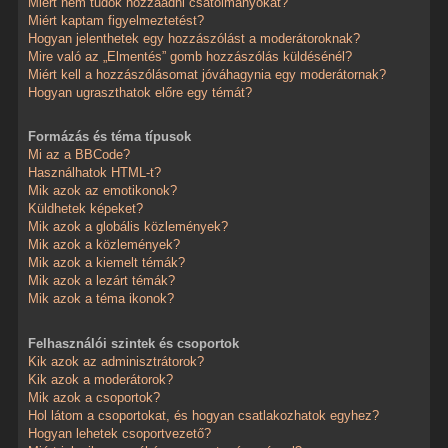
Miért nem tudok hozzáadni csatolmányokat?
Miért kaptam figyelmeztetést?
Hogyan jelenthetek egy hozzászólást a moderátoroknak?
Mire való az „Elmentés” gomb hozzászólás küldésénél?
Miért kell a hozzászólásomat jóváhagynia egy moderátornak?
Hogyan ugraszthatok előre egy témát?
Formázás és téma típusok
Mi az a BBCode?
Használhatok HTML-t?
Mik azok az emotikonok?
Küldhetek képeket?
Mik azok a globális közlemények?
Mik azok a közlemények?
Mik azok a kiemelt témák?
Mik azok a lezárt témák?
Mik azok a téma ikonok?
Felhasználói szintek és csoportok
Kik azok az adminisztrátorok?
Kik azok a moderátorok?
Mik azok a csoportok?
Hol látom a csoportokat, és hogyan csatlakozhatok egyhez?
Hogyan lehetek csoportvezető?