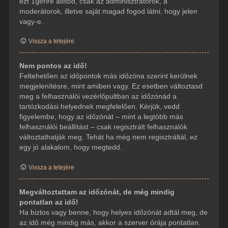
ezt
Igen
re állítod, csak az adminisztrátorok, a
moderátorok, illetve saját magad fogod látni, hogy jelen
vagy-e.
Vissza a tetejére
Nem pontos az idő!
Feltehetően az időpontok más időzóna szerint kerülnek
megjelenítésre, mint amiben vagy. Ez esetben változtasd
meg a felhasználói vezérlőpultban az időzónád a
tartózkodási helyednek megfelelően. Kérjük, vedd
figyelembe, hogy az időzónát – mint a legtöbb más
felhasználói beállítást – csak regisztrált felhasználók
változtathatják meg. Tehát ha még nem regisztráltál, ez
egy jó alakalom, hogy megtedd.
Vissza a tetejére
Megváltoztattam az időzónát, de még mindig
pontatlan az idő!
Ha biztos vagy benne, hogy helyes időzónát adtál meg, de
az idő még mindig más, akkor a szerver órája pontatlan.