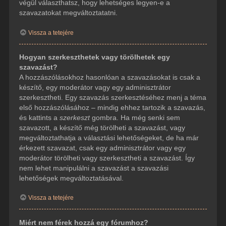
végül választhatsz, hogy lehetséges legyen-e a
szavazatokat megváltoztatatni.
Vissza a tetejére
Hogyan szerkeszthetek vagy törölhetek egy
szavazást?
A hozzászólásokhoz hasonlóan a szavazásokat is csak a
készítő, egy moderátor vagy egy adminisztrátor
szerkesztheti. Egy szavazás szerkesztéséhez menj a téma
első hozzászólásához – mindig ehhez tartozik a szavazás,
és kattints a
szerkeszt
gombra. Ha még senki sem
szavazott, a készítő még törölheti a szavazást, vagy
megváltoztathatja a választási lehetőségeket, de ha már
érkezett szavazat, csak egy adminisztrátor vagy egy
moderátor törölheti vagy szerkesztheti a szavazást. Így
nem lehet manipulálni a szavazást a szavazási
lehetőségek megváltoztatásával.
Vissza a tetejére
Miért nem férek hozzá egy fórumhoz?