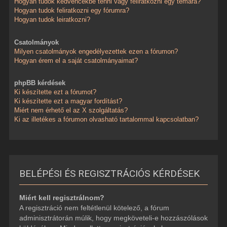
Hogyan tudok kedvencekbe tenni vagy feliratkozni egy témára?
Hogyan tudok feliratkozni egy fórumra?
Hogyan tudok leiratkozni?
Csatolmányok
Milyen csatolmányok engedélyezettek ezen a fórumon?
Hogyan érem el a saját csatolmányaimat?
phpBB kérdések
Ki készítette ezt a fórumot?
Ki készítette ezt a magyar fordítást?
Miért nem érhető el az X szolgáltatás?
Ki az illetékes a fórumon olvasható tartalommal kapcsolatban?
BELÉPÉSI ÉS REGISZTRÁCIÓS KÉRDÉSEK
Miért kell regisztrálnom?
A regisztráció nem feltétlenül kötelező, a fórum
adminisztrátorán múlik, hogy megköveteli-e hozzászólások