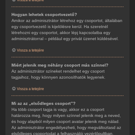
Hogyan lehetek csoportvezető?
Amikor az adminisztrátor létrehoz egy csoportot, általában
egy csoportvezető is kijelölésre kerül. Ha szeretnél
létrehozni egy csoportot, akkor lépj kapcsolatba egy
adminisztrátorral – például egy privát üzenet küldésével.
Vissza a tetejére
Miért jelenik meg néhány csoport más színnel?
Az adminisztrátor színeket rendelhet egy csoport
tagjaihoz, hogy könnyen azonosíthatók legyenek.
Vissza a tetejére
Mi az az „elsődleges csoport”?
Ha több csoport tagja is vagy, akkor ez a csoport
határozza meg, hogy milyen színnel jelenik meg a neved,
és hogy alapból milyen csoport avatar jelenik meg nálad.
Az adminisztrátor engedélyezheti, hogy megváltoztasd az
elsődleges csoportodat a felhasználói vezérlőpultban.