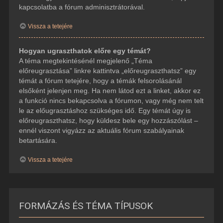
kapcsolatba a fórum adminisztrátorával.
Vissza a tetejére
Hogyan ugraszthatok előre egy témát?
A téma megtekintésénél megjelenő „Téma
előreugrasztása” linkre kattintva „előreugraszthatsz” egy
témát a fórum tetejére, hogy a témák felsorolásánál
elsőként jelenjen meg. Ha nem látod ezt a linket, akkor ez
a funkció nincs bekapcsolva a fórumon, vagy még nem telt
le az előugrasztáshoz szükséges idő. Egy témát úgy is
előreugraszthatsz, hogy küldesz bele egy hozzászólást –
ennél viszont vigyázz az aktuális fórum szabályainak
betartására.
Vissza a tetejére
FORMÁZÁS ÉS TÉMA TÍPUSOK