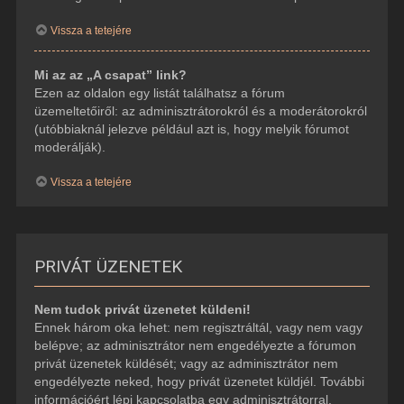
Vissza a tetejére
Mi az az „A csapat” link?
Ezen az oldalon egy listát találhatsz a fórum
üzemeltetőiről: az adminisztrátorokról és a moderátorokról
(utóbbiaknál jelezve például azt is, hogy melyik fórumot
moderálják).
Vissza a tetejére
PRIVÁT ÜZENETEK
Nem tudok privát üzenetet küldeni!
Ennek három oka lehet: nem regisztráltál, vagy nem vagy
belépve; az adminisztrátor nem engedélyezte a fórumon
privát üzenetek küldését; vagy az adminisztrátor nem
engedélyezte neked, hogy privát üzenetet küldjél. További
információért lépj kapcsolatba egy adminisztrátorral.