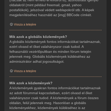
(hacsak az nem érhető el kívülről is), azonosítást igénylő
oldalakról (mint például freemail, gmail, yahoo
postafiókok), jelszóval védett weblapokról stb. A képek
megjelenítéséhez használd az [img] BBCode címkét.
Vissza a tetejére
Mik azok a globális közlemények?
A globális közlemények fontos információkat tartalmaznak,
ezért olvasd el őket valahányszor csak tudod. A
felhasználói vezérlőpultban és minden fórum tetején
jelennek meg. Globális közlemények küldéséhez az
adminisztrátor adhat jogosultságot.
Vissza a tetejére
Mik azok a közlemények?
A közlemények gyakran fontos információkat tartalmaznak
az adott fórummal kapcsolatban, ezért olvasd el őket
valahányszor csak tudod. A közlemények a fórum összes
oldalán, felül jelennek meg. Hasonlóan a globális
közleményekhez, közlemények küldéséhez is az