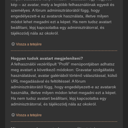
kép – az avatar, mely a legtöbb felhasználónak egyedi és
személyes. A fórum adminisztrátorától függ, hogy
engedélyezett-e az avatarok használata, illetve milyen
módot lehet megadni ezt a képet. Ha nem tudsz avatart
beállítani, lépj kapcsolatba egy adminisztrátorral, és
tájékozódj nála az okokról.
Vissza a tetejére
Hogyan tudok avatart megjeleníteni?
A felhasználói vezérlőpult “Profil” menüpontjában adhatsz
meg avatart a következő módokon: Gravatar szolgáltatás
használatával, avatar galériából történő választással, külső
URL megadásával és feltöltéssel. A fórum
adminisztrátorától függ, hogy engedélyezett-e az avatarok
használta, illetve milyen módon lehet megadni ezt a képet.
Ha nem tudsz avatart beállítani, lépj kapcsolatba egy
adminisztrátorral, és tájékozódj nála az okokról.
Vissza a tetejére