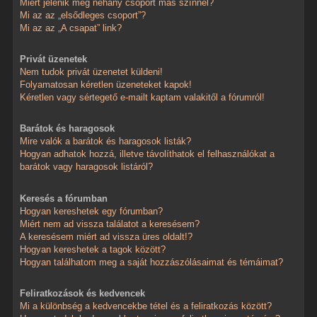
Miért jelenik meg néhány csoport más színnel?
Mi az az „elsődleges csoport”?
Mi az az „A csapat” link?
Privát üzenetek
Nem tudok privát üzenetet küldeni!
Folyamatosan kéretlen üzeneteket kapok!
Kéretlen vagy sértegető e-mailt kaptam valakitől a fórumról!
Barátok és haragosok
Mire valók a barátok és haragosok listák?
Hogyan adhatok hozzá, illetve távolíthatok el felhasználókat a
barátok vagy haragosok listáról?
Keresés a fórumban
Hogyan kereshetek egy fórumban?
Miért nem ad vissza találatot a keresésem?
A keresésem miért ad vissza üres oldalt!?
Hogyan kereshetek a tagok között?
Hogyan találhatom meg a saját hozzászólásaimat és témáimat?
Feliratkozások és kedvencek
Mi a különbség a kedvencekbe tétel és a feliratkozás között?