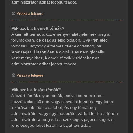
adminisztrátor adhat jogosultságot.
Vissza a tetejére
Mik azok a kiemelt témák?
A kiemelt témák a közlemények alatt jelennek meg a
fórumokban, de csak az első oldalon. Gyakran elég
fontosak, úgyhogy érdemes őket elolvasnod, ha
lehetséges. Hasonlóan a globális és nem globális
közleményekhez, kiemelt témák küldéséhez az
adminisztrátor adhat jogosultságot.
Vissza a tetejére
Mik azok a lezárt témák?
A lezárt témák olyan témák, melyekbe nem lehet
hozzászólást küldeni vagy szavazni bennük. Egy téma
lezárásának több oka lehet, és egy témát egy
adminisztrátor vagy egy moderátor zárhat le. Ha a fórum
adminisztrátora megadta a szükséges jogosultságokat,
lehetőséged lehet lezárni a saját témáidat.