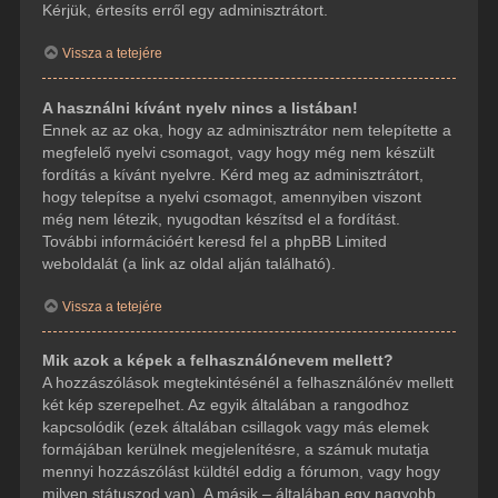
Kérjük, értesíts erről egy adminisztrátort.
Vissza a tetejére
A használni kívánt nyelv nincs a listában!
Ennek az az oka, hogy az adminisztrátor nem telepítette a
megfelelő nyelvi csomagot, vagy hogy még nem készült
fordítás a kívánt nyelvre. Kérd meg az adminisztrátort,
hogy telepítse a nyelvi csomagot, amennyiben viszont
még nem létezik, nyugodtan készítsd el a fordítást.
További információért keresd fel a phpBB Limited
weboldalát (a link az oldal alján található).
Vissza a tetejére
Mik azok a képek a felhasználónevem mellett?
A hozzászólások megtekintésénél a felhasználónév mellett
két kép szerepelhet. Az egyik általában a rangodhoz
kapcsolódik (ezek általában csillagok vagy más elemek
formájában kerülnek megjelenítésre, a számuk mutatja
mennyi hozzászólást küldtél eddig a fórumon, vagy hogy
milyen státuszod van). A másik – általában egy nagyobb