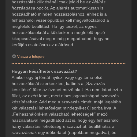
hozzászólás küldésénél csak jelöld be az
Aláírás
hozzáadása
opciót. Az aláírás automatikusan is
hozzáadható minden hozzászóláshoz, ehhez is a
felhasználói vezérlőpultban kell megváltoztatnod a
megfelelő beállítást. Ha így teszel, az egyes
hozzászólásoknál a küldéskor a megfelelő opció
kikapcsolásával még mindig megadhatod, hogy ne
kerüljön csatolásra az aláírásod.
Vissza a tetejére
Hogyan készíthetek szavazást?
Amikor egy új témát nyitsz, vagy egy téma első
hozzászólását szerkeszted, kattints a „Szavazás
készítése” fülre az üzenet mező alatt. Ha nem látod ezt a
fület, az azért lehet, mert nincs jogosultságod szavazás
készítéséhez. Add meg a szavazás címét, majd legalább
két választási lehetőséget mindegyiket új sorba írva. A
„Felhasználónként válaszható lehetőségek” mező
használatával megadhatod azt is, hogy egy felhasználó
hány választási lehetőségre szavazhat; beállíthatsz a
szavazásnak egy időkorlátot (napokban megadva); és