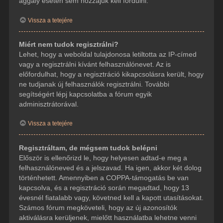
aggály esetén sem hozzájuk kell fordulni.
Vissza a tetejére
Miért nem tudok regisztrálni?
Lehet, hogy a weboldal tulajdonosa letiltotta az IP-címed
vagy a regisztrálni kívánt felhasználónevet. Az is
előfordulhat, hogy a regisztráció kikapcsolásra került, hogy
ne tudjanak új felhasználók regisztrálni. További
segítségért lépj kapcsolatba a fórum egyik
adminisztrátorával.
Vissza a tetejére
Regisztráltam, de mégsem tudok belépni
Először is ellenőrizd le, hogy helyesen adtad-e meg a
felhasználóneved és a jelszavad. Ha igen, akkor két dolog
történhetett. Amennyiben a COPPA-támogatás be van
kapcsolva, és a regisztráció során megadtad, hogy 13
évesnél fiatalabb vagy, követned kell a kapott utasításokat.
Számos fórum megköveteli, hogy az új azonosítók
aktiválásra kerüljenek, mielőtt használatba lehetne venni