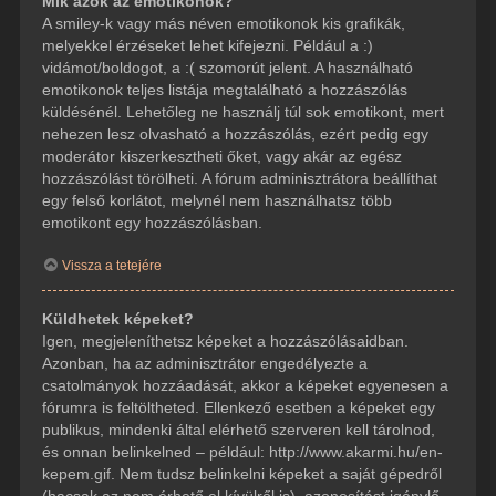
Mik azok az emotikonok?
A smiley-k vagy más néven emotikonok kis grafikák,
melyekkel érzéseket lehet kifejezni. Például a :)
vidámot/boldogot, a :( szomorút jelent. A használható
emotikonok teljes listája megtalálható a hozzászólás
küldésénél. Lehetőleg ne használj túl sok emotikont, mert
nehezen lesz olvasható a hozzászólás, ezért pedig egy
moderátor kiszerkesztheti őket, vagy akár az egész
hozzászólást törölheti. A fórum adminisztrátora beállíthat
egy felső korlátot, melynél nem használhatsz több
emotikont egy hozzászólásban.
Vissza a tetejére
Küldhetek képeket?
Igen, megjeleníthetsz képeket a hozzászólásaidban.
Azonban, ha az adminisztrátor engedélyezte a
csatolmányok hozzáadását, akkor a képeket egyenesen a
fórumra is feltöltheted. Ellenkező esetben a képeket egy
publikus, mindenki által elérhető szerveren kell tárolnod,
és onnan belinkelned – például: http://www.akarmi.hu/en-
kepem.gif. Nem tudsz belinkelni képeket a saját gépedről