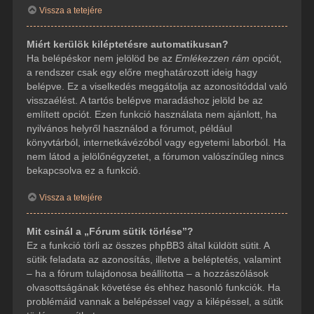
Vissza a tetejére
Miért kerülök kiléptetésre automatikusan?
Ha belépéskor nem jelölöd be az
Emlékezzen rám
opciót,
a rendszer csak egy előre meghatározott ideig hagy
belépve. Ez a viselkedés meggátolja az azonosítóddal való
visszaélést. A tartós belépve maradáshoz jelöld be az
említett opciót. Ezen funkció használata nem ajánlott, ha
nyilvános helyről használod a fórumot, például
könyvtárból, internetkávézóból vagy egyetemi laborból. Ha
nem látod a jelölőnégyzetet, a fórumon valószínűleg nincs
bekapcsolva ez a funkció.
Vissza a tetejére
Mit csinál a „Fórum sütik törlése”?
Ez a funkció törli az összes phpBB3 által küldött sütit. A
sütik feladata az azonosítás, illetve a beléptetés, valamint
– ha a fórum tulajdonosa beállította – a hozzászólások
olvasottságának követése és ehhez hasonló funkciók. Ha
problémáid vannak a belépéssel vagy a kilépéssel, a sütik