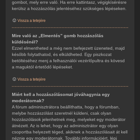
gombot, mely erre való. Ha erre kattintasz, végigkísérésre
kerülsz a hozzászólás jelentéséhez szükséges lépéseken.
Vissza a tetejére
Mire való az „Elmentés” gomb hozzászólás
küldésénél?
Ezzel elmentheted a még nem befejezett üzeneted, majd
később folytathatod, és elküldheted. Egy piszkozat
betöltéséhez menj a felhasználói vezérlőpultra és kövesd
a maguktól értetődő lépéseket.
Vissza a tetejére
Miért kell a hozzászólásomat jóváhagynia egy
moderátornak?
A fórum adminisztrátora beállíthatta, hogy a fórumban,
melybe hozzászólást szeretnél küldeni, csak olyan
hozzászólások jelenhetnek meg, melyeket egy moderátor
átnézett. Az is lehet, hogy az adminisztrátor egy olyan
csoportba helyezett téged, akiknek a hozzászólásait át kell
néznie egy moderátornak. További információért, lépj