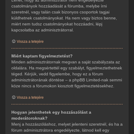
csatolmányok hozzáadását a fórumba, melybe írni
szeretnél, vagy talán csak bizonyos csoportok tagjai
küldhetnek csatolmányokat. Ha nem vagy biztos benne,
miért nem tudsz csatolmányokat hozzáadni, lépj
kapcsolatba az adminisztrátorral.
Vissza a tetejére
Miért kaptam figyelmeztetést?
Minden adminisztrátornak megvan a saját szabályzata az
oldalára. Ha megsértettél egy szabályt, figyelmeztethetnek
téged. Kérjük, vedd figyelembe, hogy ez a fórum
adminisztrátorának döntése – a phpBB Limited-nak semmi
köze nincs a fórumokon kiosztott figyelmeztetésekhez.
Vissza a tetejére
Hogyan jelenthetek egy hozzászólást a
moderátoroknak?
Menj a hozzászóláshoz, melyet jelenteni szeretnél, és ha a
fórum adminisztrátora engedélyezte, látnod kell egy