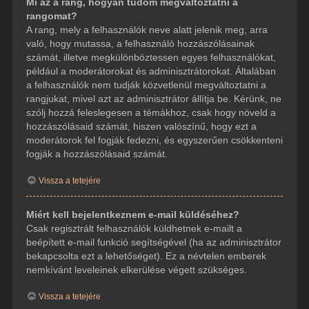
Mi az a rang, hogyan tudom megváltoztatni a
rangomat?
A rang, mely a felhasználók neve alatt jelenik meg, arra
való, hogy mutassa, a felhasználó hozzászólásainak
számát, illetve megkülönböztessen egyes felhasználókat,
például a moderátorokat és adminisztrátorokat. Általában
a felhasználók nem tudják közvetlenül megváltoztatni a
rangjukat, mivel azt az adminisztrátor állítja be. Kérünk, ne
szólj hozzá feleslegesen a témákhoz, csak hogy növeld a
hozzászólásaid számát, hiszen valószínű, hogy ezt a
moderátorok fel fogják fedezni, és egyszerűen csökkenteni
fogják a hozzászólásaid számát.
Vissza a tetejére
Miért kell bejelentkeznem e-mail küldéséhez?
Csak regisztrált felhasználók küldhetnek e-mailt a
beépített e-mail funkció segítségével (ha az adminisztrátor
bekapcsolta ezt a lehetőséget). Ez a névtelen emberek
nemkívánt leveleinek elkerülése végett szükséges.
Vissza a tetejére