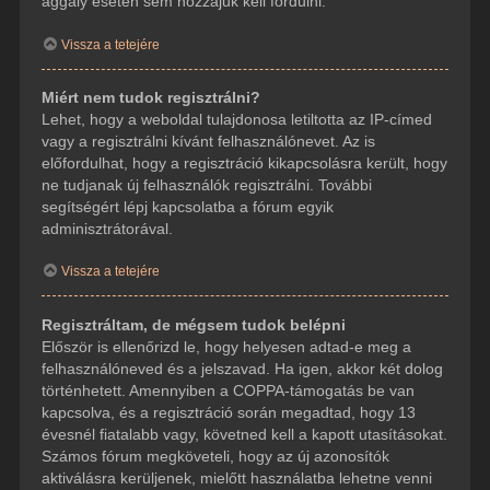
aggály esetén sem hozzájuk kell fordulni.
Vissza a tetejére
Miért nem tudok regisztrálni?
Lehet, hogy a weboldal tulajdonosa letiltotta az IP-címed
vagy a regisztrálni kívánt felhasználónevet. Az is
előfordulhat, hogy a regisztráció kikapcsolásra került, hogy
ne tudjanak új felhasználók regisztrálni. További
segítségért lépj kapcsolatba a fórum egyik
adminisztrátorával.
Vissza a tetejére
Regisztráltam, de mégsem tudok belépni
Először is ellenőrizd le, hogy helyesen adtad-e meg a
felhasználóneved és a jelszavad. Ha igen, akkor két dolog
történhetett. Amennyiben a COPPA-támogatás be van
kapcsolva, és a regisztráció során megadtad, hogy 13
évesnél fiatalabb vagy, követned kell a kapott utasításokat.
Számos fórum megköveteli, hogy az új azonosítók
aktiválásra kerüljenek, mielőtt használatba lehetne venni