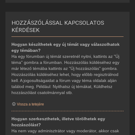
HOZZÁSZÓLÁSSAL KAPCSOLATOS
KÉRDÉSEK
Hogyan készíthetek egy új témát vagy válaszolhatok
egy témában?
Ha egy fórumban új témát szeretnél nyitni, kattints az "Új
téma" gombra a fórumban. Hozzászólás küldéséhez egy
már létező témába kattints az "Új hozzászólás" gombra.
Hozzászólás küldéséhez lehet, hogy előbb regisztrálnod
kell. A jogosultságaidat a fórum vagy téma oldalak alján
találod meg. Például: Nyithatsz új témákat, Küldhetsz
hozzászólást csatolmánnyal stb.
Vissza a tetejére
Hogyan szerkeszthetek, illetve törölhetek egy
hozzászólást?
Ha nem vagy adminisztrátor vagy moderátor, akkor csak