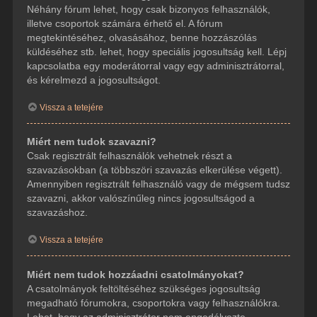
Néhány fórum lehet, hogy csak bizonyos felhasználók,
illetve csoportok számára érhető el. A fórum
megtekintéséhez, olvasásához, benne hozzászólás
küldéséhez stb. lehet, hogy speciális jogosultság kell. Lépj
kapcsolatba egy moderátorral vagy egy adminisztrátorral,
és kérelmezd a jogosultságot.
Vissza a tetejére
Miért nem tudok szavazni?
Csak regisztrált felhasználók vehetnek részt a
szavazásokban (a többszöri szavazás elkerülése végett).
Amennyiben regisztrált felhasználó vagy de mégsem tudsz
szavazni, akkor valószínűleg nincs jogosultságod a
szavazáshoz.
Vissza a tetejére
Miért nem tudok hozzáadni csatolmányokat?
A csatolmányok feltöltéséhez szükséges jogosultság
megadható fórumokra, csoportokra vagy felhasználókra.
Lehet, hogy az adminisztrátor nem engedélyezte