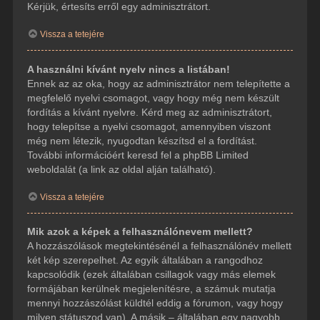
Kérjük, értesíts erről egy adminisztrátort.
Vissza a tetejére
A használni kívánt nyelv nincs a listában!
Ennek az az oka, hogy az adminisztrátor nem telepítette a
megfelelő nyelvi csomagot, vagy hogy még nem készült
fordítás a kívánt nyelvre. Kérd meg az adminisztrátort,
hogy telepítse a nyelvi csomagot, amennyiben viszont
még nem létezik, nyugodtan készítsd el a fordítást.
További információért keresd fel a phpBB Limited
weboldalát (a link az oldal alján található).
Vissza a tetejére
Mik azok a képek a felhasználónevem mellett?
A hozzászólások megtekintésénél a felhasználónév mellett
két kép szerepelhet. Az egyik általában a rangodhoz
kapcsolódik (ezek általában csillagok vagy más elemek
formájában kerülnek megjelenítésre, a számuk mutatja
mennyi hozzászólást küldtél eddig a fórumon, vagy hogy
milyen státuszod van). A másik – általában egy nagyobb