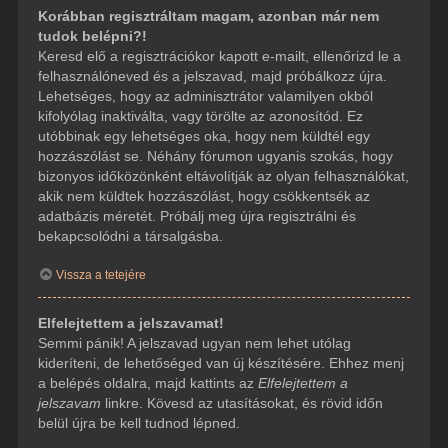
Korábban regisztráltam magam, azonban már nem
tudok belépni?!
Keresd elő a regisztrációkor kapott e-mailt, ellenőrizd le a
felhasználóneved és a jelszavad, majd próbálkozz újra.
Lehetséges, hogy az adminisztrátor valamilyen okból
kifolyólag inaktiválta, vagy törölte az azonosítód. Ez
utóbbinak egy lehetséges oka, hogy nem küldtél egy
hozzászólást se. Néhány fórumon ugyanis szokás, hogy
bizonyos időközönként eltávolítják az olyan felhasználókat,
akik nem küldtek hozzászólást, hogy csökkentsék az
adatbázis méretét. Próbálj meg újra regisztrálni és
bekapcsolódni a társalgásba.
Vissza a tetejére
Elfelejtettem a jelszavamat!
Semmi pánik! A jelszavad ugyan nem lehet utólag
kideríteni, de lehetőséged van új készítésére. Ehhez menj
a belépés oldalra, majd kattints az
Elfelejtettem a
jelszavam
linkre. Kövesd az utasításokat, és rövid időn
belül újra be kell tudnod lépned.