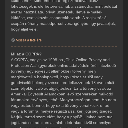
küldéséhez. Mindemellett a regisztrációval plusz
lehetőségek is elérhetővé válnak a számodra, mint például
avatar használata, privát üzenetek, illetve e-mailek
küldése, csatlakozás csoportokhoz stb. A regisztráció
csupán néhány másodpercet vesz igénybe, így javasoljuk,
hogy éljél vele.
Vissza a tetejére
Mi az a COPPA?
A COPPA, vagyis az 1998-as „Child Online Privacy and
Protection Act” (gyerekek online adatvédelméről intézkedő
törvény) egy egyesült államokbeli törvény, mely
megköveteli a honlapoktól, hogy írásos szülői vagy
gondviselői beleegyezéssel rendelkezzenek 13 éven aluli
személyektől való adatgyűjtéshez. Ez a törvény csak az
Amerikai Egyesült Államokban lévő szervereken működő
fórumokra érvényes, tehát Magyarországon nem. Ha nem
vagy biztos benne, hogy ez a törvény vonatkozik-e rád
vagy a fórumra, melyre regisztrálsz, kérj jogi segítséget.
Kérjük, tartsd szem előtt, hogy a phpBB Limited nem tud
jogi tanácsot adni, és az alább leírtakon kívül semmilyen