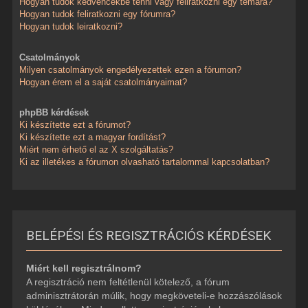
Hogyan tudok kedvencekbe tenni vagy feliratkozni egy témára?
Hogyan tudok feliratkozni egy fórumra?
Hogyan tudok leiratkozni?
Csatolmányok
Milyen csatolmányok engedélyezettek ezen a fórumon?
Hogyan érem el a saját csatolmányaimat?
phpBB kérdések
Ki készítette ezt a fórumot?
Ki készítette ezt a magyar fordítást?
Miért nem érhető el az X szolgáltatás?
Ki az illetékes a fórumon olvasható tartalommal kapcsolatban?
BELÉPÉSI ÉS REGISZTRÁCIÓS KÉRDÉSEK
Miért kell regisztrálnom?
A regisztráció nem feltétlenül kötelező, a fórum
adminisztrátorán múlik, hogy megköveteli-e hozzászólások