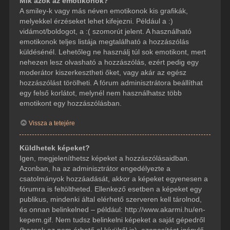
Mik azok az emotikonok?
A smiley-k vagy más néven emotikonok kis grafikák,
melyekkel érzéseket lehet kifejezni. Például a :)
vidámot/boldogot, a :( szomorút jelent. A használható
emotikonok teljes listája megtalálható a hozzászólás
küldésénél. Lehetőleg ne használj túl sok emotikont, mert
nehezen lesz olvasható a hozzászólás, ezért pedig egy
moderátor kiszerkesztheti őket, vagy akár az egész
hozzászólást törölheti. A fórum adminisztrátora beállíthat
egy felső korlátot, melynél nem használhatsz több
emotikont egy hozzászólásban.
Vissza a tetejére
Küldhetek képeket?
Igen, megjeleníthetsz képeket a hozzászólásaidban.
Azonban, ha az adminisztrátor engedélyezte a
csatolmányok hozzáadását, akkor a képeket egyenesen a
fórumra is feltöltheted. Ellenkező esetben a képeket egy
publikus, mindenki által elérhető szerveren kell tárolnod,
és onnan belinkelned – például: http://www.akarmi.hu/en-
kepem.gif. Nem tudsz belinkelni képeket a saját gépedről