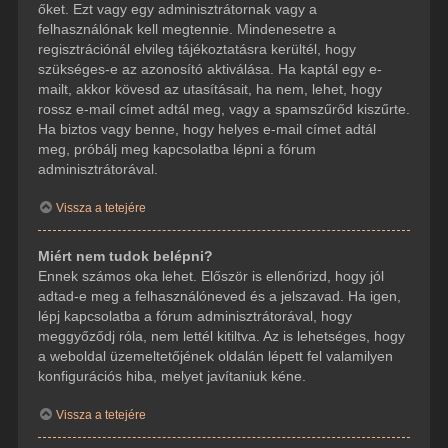
őket. Ezt vagy egy adminisztrátornak vagy a
felhasználónak kell megtennie. Mindenesetre a
regisztrációnál elvileg tájékoztatásra kerültél, hogy
szükséges-e az azonosító aktiválása. Ha kaptál egy e-
mailt, akkor kövesd az utasításait, ha nem, lehet, hogy
rossz e-mail címet adtál meg, vagy a spamszűrőd kiszűrte.
Ha biztos vagy benne, hogy helyes e-mail címet adtál
meg, próbálj meg kapcsolatba lépni a fórum
adminisztrátorával.
Vissza a tetejére
Miért nem tudok belépni?
Ennek számos oka lehet. Először is ellenőrizd, hogy jól
adtad-e meg a felhasználóneved és a jelszavad. Ha igen,
lépj kapcsolatba a fórum adminisztrátorával, hogy
meggyőződj róla, nem lettél kitiltva. Az is lehetséges, hogy
a weboldal üzemeltetőjének oldalán lépett fel valamilyen
konfigurációs hiba, melyet javítaniuk kéne.
Vissza a tetejére