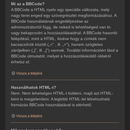
Mi az a BBCode?
A BBCode a HTML nyelv egy speciális változata, mely
nagy teret enged egy szövegrészlet megformázásához. A
BBCode használatának engedélyezése az
adminisztrátortól függ, de neked is lehetőséged van ki-
vagy bekapcsolni a hozzászólásaidnál. A BBCode hasonló
felépítésű, mint a HTML, kivéve hogy a címkék nem
kacsacsőrök között („<” , ill. „>”), hanem szögletes
zárójelben („[”, ill. „]”) vannak. További információért lásd a
BBCode útmutatót, melyet a hozzászólásküldő oldalról
érhetsz el.
Vissza a tetejére
Használhatok HTML-t?
Nem. Nem lehetséges HTML-t küldeni, majd azt HTML-
ként is megjeleníteni. A legtöbb HTML-lel létrehozható
formázás BBCode használatával is elérhető.
Vissza a tetejére