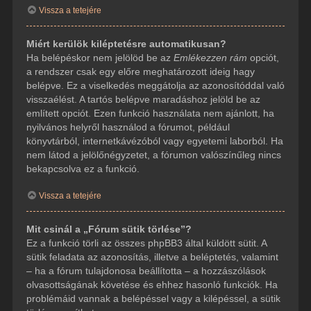
Vissza a tetejére
Miért kerülök kiléptetésre automatikusan?
Ha belépéskor nem jelölöd be az
Emlékezzen rám
opciót,
a rendszer csak egy előre meghatározott ideig hagy
belépve. Ez a viselkedés meggátolja az azonosítóddal való
visszaélést. A tartós belépve maradáshoz jelöld be az
említett opciót. Ezen funkció használata nem ajánlott, ha
nyilvános helyről használod a fórumot, például
könyvtárból, internetkávézóból vagy egyetemi laborból. Ha
nem látod a jelölőnégyzetet, a fórumon valószínűleg nincs
bekapcsolva ez a funkció.
Vissza a tetejére
Mit csinál a „Fórum sütik törlése”?
Ez a funkció törli az összes phpBB3 által küldött sütit. A
sütik feladata az azonosítás, illetve a beléptetés, valamint
– ha a fórum tulajdonosa beállította – a hozzászólások
olvasottságának követése és ehhez hasonló funkciók. Ha
problémáid vannak a belépéssel vagy a kilépéssel, a sütik