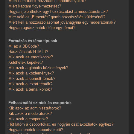
Miért nem tudok hozzáadni csatolmányokat?
Miért kaptam figyelmeztetést?
Hogyan jelenthetek egy hozzászólást a moderátoroknak?
Mire való az „Elmentés” gomb hozzászólás küldésénél?
Miért kell a hozzászólásomat jóváhagynia egy moderátornak?
Hogyan ugraszthatok előre egy témát?
Formázás és téma típusok
Mi az a BBCode?
Használhatok HTML-t?
Mik azok az emotikonok?
Küldhetek képeket?
Mik azok a globális közlemények?
Mik azok a közlemények?
Mik azok a kiemelt témák?
Mik azok a lezárt témák?
Mik azok a téma ikonok?
Felhasználói szintek és csoportok
Kik azok az adminisztrátorok?
Kik azok a moderátorok?
Mik azok a csoportok?
Hol látom a csoportokat, és hogyan csatlakozhatok egyhez?
Hogyan lehetek csoportvezető?