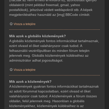
(hacsak az nem érhető el kívülről is), azonosítást igénylő
oldalakról (mint például freemail, gmail, yahoo
postafiókok), jelszóval védett weblapokról stb. A képek
megjelenítéséhez használd az [img] BBCode címkét.
Vissza a tetejére
Mik azok a globális közlemények?
A globális közlemények fontos információkat tartalmaznak,
ezért olvasd el őket valahányszor csak tudod. A
felhasználói vezérlőpultban és minden fórum tetején
jelennek meg. Globális közlemények küldéséhez az
adminisztrátor adhat jogosultságot.
Vissza a tetejére
Mik azok a közlemények?
A közlemények gyakran fontos információkat tartalmaznak
az adott fórummal kapcsolatban, ezért olvasd el őket
valahányszor csak tudod. A közlemények a fórum összes
oldalán, felül jelennek meg. Hasonlóan a globális
közleményekhez, közlemények küldéséhez is az