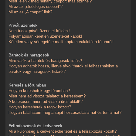
Miért jelenik meg néhány csoport más színnel?
Mi az az „elsődleges csoport”?
Mi az az „A csapat” link?
Privát üzenetek
Nem tudok privát üzenetet küldeni!
Folyamatosan kéretlen üzeneteket kapok!
Kéretlen vagy sértegető e-mailt kaptam valakitől a fórumról!
Barátok és haragosok
Mire valók a barátok és haragosok listák?
Hogyan adhatok hozzá, illetve távolíthatok el felhasználókat a
barátok vagy haragosok listáról?
Keresés a fórumban
Hogyan kereshetek egy fórumban?
Miért nem ad vissza találatot a keresésem?
A keresésem miért ad vissza üres oldalt!?
Hogyan kereshetek a tagok között?
Hogyan találhatom meg a saját hozzászólásaimat és témáimat?
Feliratkozások és kedvencek
Mi a különbség a kedvencekbe tétel és a feliratkozás között?