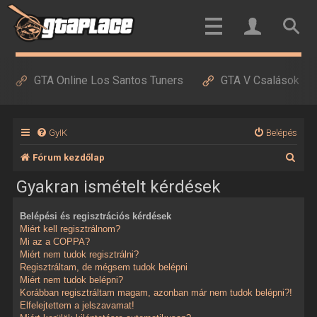
GTA Online Los Santos Tuners
GTA V Csalások
GyIK
Belépés
K
Fórum kezdőlap
e
Gyakran ismételt kérdések
r
Belépési és regisztrációs kérdések
e
Miért kell regisztrálnom?
s
Mi az a COPPA?
Miért nem tudok regisztrálni?
é
Regisztráltam, de mégsem tudok belépni
Miért nem tudok belépni?
s
Korábban regisztráltam magam, azonban már nem tudok belépni?!
Elfelejtettem a jelszavamat!