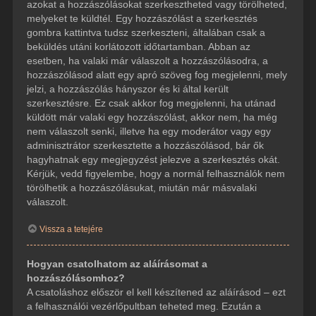
azokat a hozzászólásokat szerkesztheted vagy törölheted,
melyeket te küldtél. Egy hozzászólást a szerkesztés
gombra kattintva tudsz szerkeszteni, általában csak a
beküldés utáni korlátozott időtartamban. Abban az
esetben, ha valaki már válaszolt a hozzászólásodra, a
hozzászólásod alatt egy apró szöveg fog megjelenni, mely
jelzi, a hozzászólás hányszor és ki által került
szerkesztésre. Ez csak akkor fog megjelenni, ha utánad
küldött már valaki egy hozzászólást, akkor nem, ha még
nem válaszolt senki, illetve ha egy moderátor vagy egy
adminisztrátor szerkesztette a hozzászólásod, bár ők
hagyhatnak egy megjegyzést jelezve a szerkesztés okát.
Kérjük, vedd figyelembe, hogy a normál felhasználók nem
törölhetik a hozzászólásukat, miután már másvalaki
válaszolt.
Vissza a tetejére
Hogyan csatolhatom az aláírásomat a
hozzászólásomhoz?
A csatoláshoz először el kell készítened az aláírásod – ezt
a felhasználói vezérlőpultban teheted meg. Ezután a