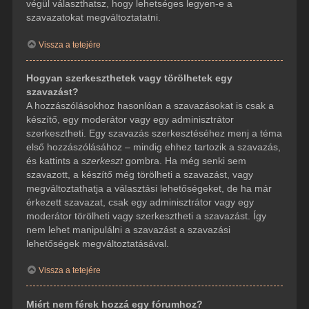
végül választhatsz, hogy lehetséges legyen-e a
szavazatokat megváltoztatatni.
Vissza a tetejére
Hogyan szerkeszthetek vagy törölhetek egy
szavazást?
A hozzászólásokhoz hasonlóan a szavazásokat is csak a
készítő, egy moderátor vagy egy adminisztrátor
szerkesztheti. Egy szavazás szerkesztéséhez menj a téma
első hozzászólásához – mindig ehhez tartozik a szavazás,
és kattints a
szerkeszt
gombra. Ha még senki sem
szavazott, a készítő még törölheti a szavazást, vagy
megváltoztathatja a választási lehetőségeket, de ha már
érkezett szavazat, csak egy adminisztrátor vagy egy
moderátor törölheti vagy szerkesztheti a szavazást. Így
nem lehet manipulálni a szavazást a szavazási
lehetőségek megváltoztatásával.
Vissza a tetejére
Miért nem férek hozzá egy fórumhoz?