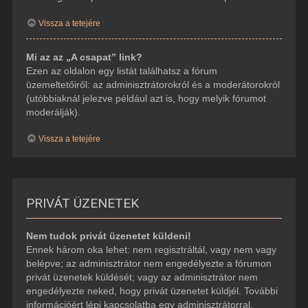
Vissza a tetejére
Mi az az „A csapat” link?
Ezen az oldalon egy listát találhatsz a fórum
üzemeltetőiről: az adminisztrátorokról és a moderátorokról
(utóbbiaknál jelezve például azt is, hogy melyik fórumot
moderálják).
Vissza a tetejére
PRIVÁT ÜZENETEK
Nem tudok privát üzenetet küldeni!
Ennek három oka lehet: nem regisztráltál, vagy nem vagy
belépve; az adminisztrátor nem engedélyezte a fórumon
privát üzenetek küldését; vagy az adminisztrátor nem
engedélyezte neked, hogy privát üzenetet küldjél. További
információért lépj kapcsolatba egy adminisztrátorral.