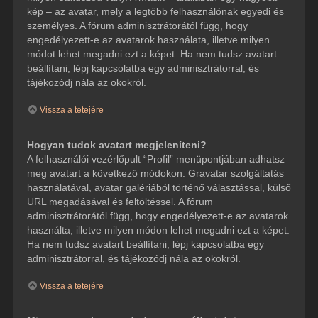
kép – az avatar, mely a legtöbb felhasználónak egyedi és
személyes. A fórum adminisztrátorától függ, hogy
engedélyezett-e az avatarok használata, illetve milyen
módot lehet megadni ezt a képet. Ha nem tudsz avatart
beállítani, lépj kapcsolatba egy adminisztrátorral, és
tájékozódj nála az okokról.
Vissza a tetejére
Hogyan tudok avatart megjeleníteni?
A felhasználói vezérlőpult “Profil” menüpontjában adhatsz
meg avatart a következő módokon: Gravatar szolgáltatás
használatával, avatar galériából történő választással, külső
URL megadásával és feltöltéssel. A fórum
adminisztrátorától függ, hogy engedélyezett-e az avatarok
használta, illetve milyen módon lehet megadni ezt a képet.
Ha nem tudsz avatart beállítani, lépj kapcsolatba egy
adminisztrátorral, és tájékozódj nála az okokról.
Vissza a tetejére