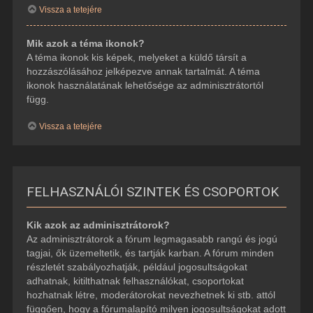
Vissza a tetejére
Mik azok a téma ikonok?
A téma ikonok kis képek, melyeket a küldő társít a
hozzászólásához jelképezve annak tartalmát. A téma
ikonok használatának lehetősége az adminisztrátortól
függ.
Vissza a tetejére
FELHASZNÁLÓI SZINTEK ÉS CSOPORTOK
Kik azok az adminisztrátorok?
Az adminisztrátorok a fórum legmagasabb rangú és jogú
tagjai, ők üzemeltetik, és tartják karban. A fórum minden
részletét szabályozhatják, például jogosultságokat
adhatnak, kitilthatnak felhasználókat, csoportokat
hozhatnak létre, moderátorokat nevezhetnek ki stb. attól
függően, hogy a fórumalapító milyen jogosultságokat adott