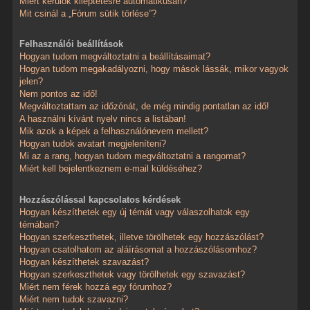
Miért kerülök kiléptetésre automatikusan?
Mit csinál a „Fórum sütik törlése”?
Felhasználói beállítások
Hogyan tudom megváltoztatni a beállításaimat?
Hogyan tudom megakadályozni, hogy mások lássák, mikor vagyok
jelen?
Nem pontos az idő!
Megváltoztattam az időzónát, de még mindig pontatlan az idő!
A használni kívánt nyelv nincs a listában!
Mik azok a képek a felhasználónevem mellett?
Hogyan tudok avatart megjeleníteni?
Mi az a rang, hogyan tudom megváltoztatni a rangomat?
Miért kell bejelentkeznem e-mail küldéséhez?
Hozzászólással kapcsolatos kérdések
Hogyan készíthetek egy új témát vagy válaszolhatok egy
témában?
Hogyan szerkeszthetek, illetve törölhetek egy hozzászólást?
Hogyan csatolhatom az aláírásomat a hozzászólásomhoz?
Hogyan készíthetek szavazást?
Hogyan szerkeszthetek vagy törölhetek egy szavazást?
Miért nem férek hozzá egy fórumhoz?
Miért nem tudok szavazni?