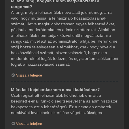
Mi az a rang, hogyan tudom megváltoztatni a
rangomat?
A rang, mely a felhasználók neve alatt jelenik meg, arra
való, hogy mutassa, a felhasználó hozzászólásainak
számát, illetve megkülönböztessen egyes felhasználókat,
például a moderátorokat és adminisztrátorokat. Általában
a felhasználók nem tudják közvetlenül megváltoztatni a
rangjukat, mivel azt az adminisztrátor állítja be. Kérünk, ne
szólj hozzá feleslegesen a témákhoz, csak hogy növeld a
hozzászólásaid számát, hiszen valószínű, hogy ezt a
moderátorok fel fogják fedezni, és egyszerűen csökkenteni
fogják a hozzászólásaid számát.
Vissza a tetejére
Miért kell bejelentkeznem e-mail küldéséhez?
Csak regisztrált felhasználók küldhetnek e-mailt a
beépített e-mail funkció segítségével (ha az adminisztrátor
bekapcsolta ezt a lehetőséget). Ez a névtelen emberek
nemkívánt leveleinek elkerülése végett szükséges.
Vissza a tetejére