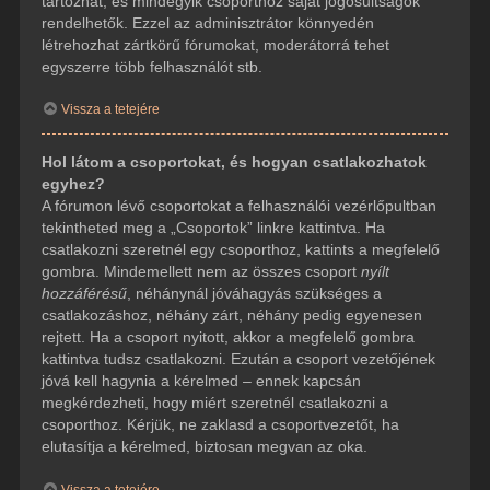
tartozhat, és mindegyik csoporthoz saját jogosultságok
rendelhetők. Ezzel az adminisztrátor könnyedén
létrehozhat zártkörű fórumokat, moderátorrá tehet
egyszerre több felhasználót stb.
Vissza a tetejére
Hol látom a csoportokat, és hogyan csatlakozhatok
egyhez?
A fórumon lévő csoportokat a felhasználói vezérlőpultban
tekintheted meg a „Csoportok” linkre kattintva. Ha
csatlakozni szeretnél egy csoporthoz, kattints a megfelelő
gombra. Mindemellett nem az összes csoport
nyílt
hozzáférésű
, néhánynál jóváhagyás szükséges a
csatlakozáshoz, néhány zárt, néhány pedig egyenesen
rejtett. Ha a csoport nyitott, akkor a megfelelő gombra
kattintva tudsz csatlakozni. Ezután a csoport vezetőjének
jóvá kell hagynia a kérelmed – ennek kapcsán
megkérdezheti, hogy miért szeretnél csatlakozni a
csoporthoz. Kérjük, ne zaklasd a csoportvezetőt, ha
elutasítja a kérelmed, biztosan megvan az oka.
Vissza a tetejére