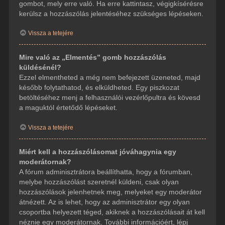
gombot, mely erre való. Ha erre kattintasz, végigkísérésre
kerülsz a hozzászólás jelentéséhez szükséges lépéseken.
Vissza a tetejére
Mire való az „Elmentés” gomb hozzászólás
küldésénél?
Ezzel elmentheted a még nem befejezett üzeneted, majd
később folytathatod, és elküldheted. Egy piszkozat
betöltéséhez menj a felhasználói vezérlőpultra és kövesd
a maguktól értetődő lépéseket.
Vissza a tetejére
Miért kell a hozzászólásomat jóváhagynia egy
moderátornak?
A fórum adminisztrátora beállíthatta, hogy a fórumban,
melybe hozzászólást szeretnél küldeni, csak olyan
hozzászólások jelenhetnek meg, melyeket egy moderátor
átnézett. Az is lehet, hogy az adminisztrátor egy olyan
csoportba helyezett téged, akiknek a hozzászólásait át kell
néznie egy moderátornak. További információért, lépj