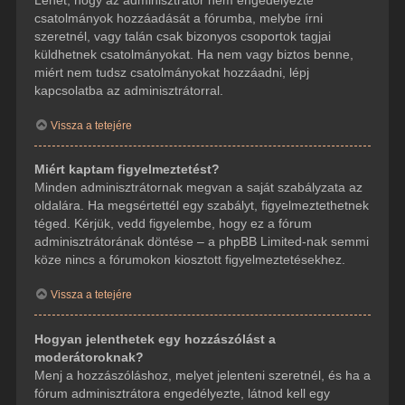
csatolmányok hozzáadását a fórumba, melybe írni
szeretnél, vagy talán csak bizonyos csoportok tagjai
küldhetnek csatolmányokat. Ha nem vagy biztos benne,
miért nem tudsz csatolmányokat hozzáadni, lépj
kapcsolatba az adminisztrátorral.
Vissza a tetejére
Miért kaptam figyelmeztetést?
Minden adminisztrátornak megvan a saját szabályzata az
oldalára. Ha megsértettél egy szabályt, figyelmeztethetnek
téged. Kérjük, vedd figyelembe, hogy ez a fórum
adminisztrátorának döntése – a phpBB Limited-nak semmi
köze nincs a fórumokon kiosztott figyelmeztetésekhez.
Vissza a tetejére
Hogyan jelenthetek egy hozzászólást a
moderátoroknak?
Menj a hozzászóláshoz, melyet jelenteni szeretnél, és ha a
fórum adminisztrátora engedélyezte, látnod kell egy