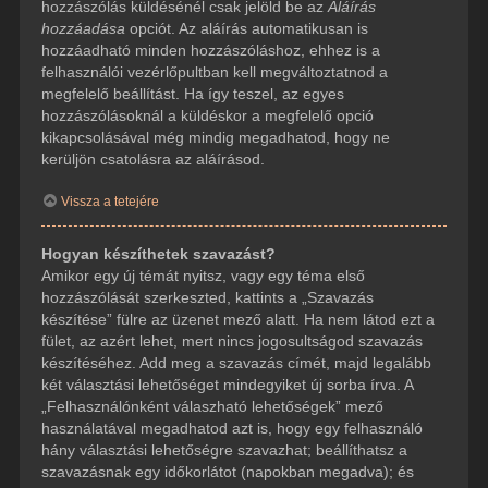
hozzászólás küldésénél csak jelöld be az
Aláírás
hozzáadása
opciót. Az aláírás automatikusan is
hozzáadható minden hozzászóláshoz, ehhez is a
felhasználói vezérlőpultban kell megváltoztatnod a
megfelelő beállítást. Ha így teszel, az egyes
hozzászólásoknál a küldéskor a megfelelő opció
kikapcsolásával még mindig megadhatod, hogy ne
kerüljön csatolásra az aláírásod.
Vissza a tetejére
Hogyan készíthetek szavazást?
Amikor egy új témát nyitsz, vagy egy téma első
hozzászólását szerkeszted, kattints a „Szavazás
készítése” fülre az üzenet mező alatt. Ha nem látod ezt a
fület, az azért lehet, mert nincs jogosultságod szavazás
készítéséhez. Add meg a szavazás címét, majd legalább
két választási lehetőséget mindegyiket új sorba írva. A
„Felhasználónként válaszható lehetőségek” mező
használatával megadhatod azt is, hogy egy felhasználó
hány választási lehetőségre szavazhat; beállíthatsz a
szavazásnak egy időkorlátot (napokban megadva); és