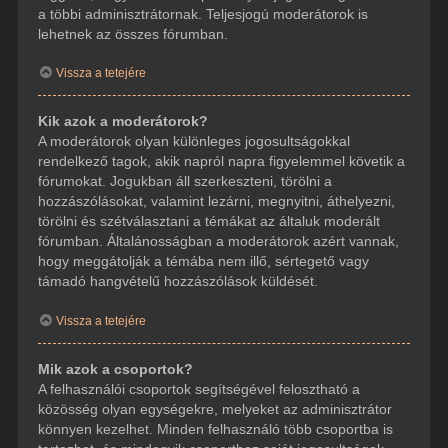
a többi adminisztrátornak. Teljesjogú moderátorok is
lehetnek az összes fórumban.
Vissza a tetejére
Kik azok a moderátorok?
A moderátorok olyan különleges jogosultságokkal
rendelkező tagok, akik napról napra figyelemmel követik a
fórumokat. Jogukban áll szerkeszteni, törölni a
hozzászólásokat, valamint lezárni, megnyitni, áthelyezni,
törölni és szétválasztani a témákat az általuk moderált
fórumban. Általánosságban a moderátorok azért vannak,
hogy meggátolják a témába nem illő, sértegető vagy
támadó hangvételű hozzászólások küldését.
Vissza a tetejére
Mik azok a csoportok?
A felhasználói csoportok segítségével felosztható a
közösség olyan egységekre, melyeket az adminisztrátor
könnyen kezelhet. Minden felhasználó több csoportba is