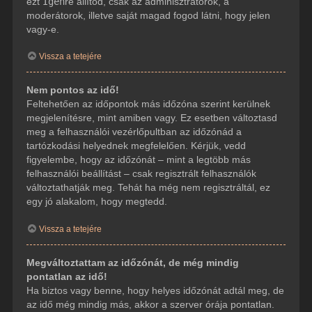
ezt
Igen
re állítod, csak az adminisztrátorok, a
moderátorok, illetve saját magad fogod látni, hogy jelen
vagy-e.
Vissza a tetejére
Nem pontos az idő!
Feltehetően az időpontok más időzóna szerint kerülnek
megjelenítésre, mint amiben vagy. Ez esetben változtasd
meg a felhasználói vezérlőpultban az időzónád a
tartózkodási helyednek megfelelően. Kérjük, vedd
figyelembe, hogy az időzónát – mint a legtöbb más
felhasználói beállítást – csak regisztrált felhasználók
változtathatják meg. Tehát ha még nem regisztráltál, ez
egy jó alakalom, hogy megtedd.
Vissza a tetejére
Megváltoztattam az időzónát, de még mindig
pontatlan az idő!
Ha biztos vagy benne, hogy helyes időzónát adtál meg, de
az idő még mindig más, akkor a szerver órája pontatlan.