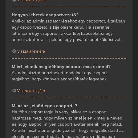
Hogyan lehetek csoportvezető?
Amikor az adminisztrátor létrehoz egy csoportot, általában
egy csoportvezető is kijelölésre kerül. Ha szeretnél
létrehozni egy csoportot, akkor lépj kapcsolatba egy
adminisztrátorral – például egy privát üzenet küldésével.
Vissza a tetejére
Miért jelenik meg néhány csoport más színnel?
Az adminisztrátor színeket rendelhet egy csoport
tagjaihoz, hogy könnyen azonosíthatók legyenek.
Vissza a tetejére
Mi az az „elsődleges csoport”?
Ha több csoport tagja is vagy, akkor ez a csoport
határozza meg, hogy milyen színnel jelenik meg a neved,
és hogy alapból milyen csoport avatar jelenik meg nálad.
Az adminisztrátor engedélyezheti, hogy megváltoztasd az
elsődleges csoportodat a felhasználói vezérlőpultban.