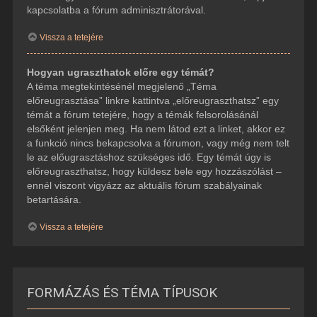
kapcsolatba a fórum adminisztrátorával.
Vissza a tetejére
Hogyan ugraszthatok előre egy témát?
A téma megtekintésénél megjelenő „Téma
előreugrasztása” linkre kattintva „előreugraszthatsz” egy
témát a fórum tetejére, hogy a témák felsorolásánál
elsőként jelenjen meg. Ha nem látod ezt a linket, akkor ez
a funkció nincs bekapcsolva a fórumon, vagy még nem telt
le az előugrasztáshoz szükséges idő. Egy témát úgy is
előreugraszthatsz, hogy küldesz bele egy hozzászólást –
ennél viszont vigyázz az aktuális fórum szabályainak
betartására.
Vissza a tetejére
FORMÁZÁS ÉS TÉMA TÍPUSOK