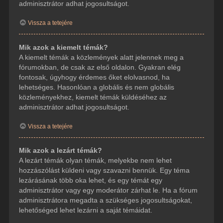
adminisztrátor adhat jogosultságot.
Vissza a tetejére
Mik azok a kiemelt témák?
A kiemelt témák a közlemények alatt jelennek meg a
fórumokban, de csak az első oldalon. Gyakran elég
fontosak, úgyhogy érdemes őket elolvasnod, ha
lehetséges. Hasonlóan a globális és nem globális
közleményekhez, kiemelt témák küldéséhez az
adminisztrátor adhat jogosultságot.
Vissza a tetejére
Mik azok a lezárt témák?
A lezárt témák olyan témák, melyekbe nem lehet
hozzászólást küldeni vagy szavazni bennük. Egy téma
lezárásának több oka lehet, és egy témát egy
adminisztrátor vagy egy moderátor zárhat le. Ha a fórum
adminisztrátora megadta a szükséges jogosultságokat,
lehetőséged lehet lezárni a saját témáidat.