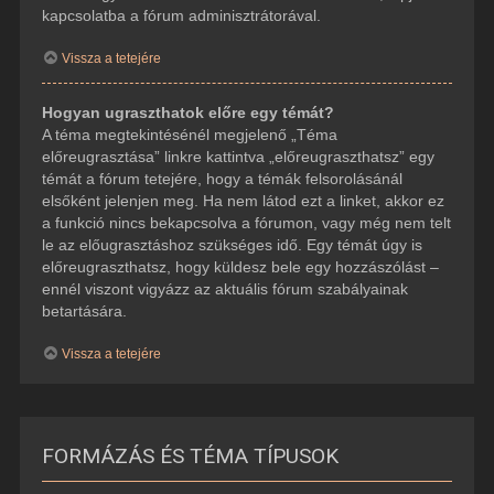
kapcsolatba a fórum adminisztrátorával.
Vissza a tetejére
Hogyan ugraszthatok előre egy témát?
A téma megtekintésénél megjelenő „Téma
előreugrasztása” linkre kattintva „előreugraszthatsz” egy
témát a fórum tetejére, hogy a témák felsorolásánál
elsőként jelenjen meg. Ha nem látod ezt a linket, akkor ez
a funkció nincs bekapcsolva a fórumon, vagy még nem telt
le az előugrasztáshoz szükséges idő. Egy témát úgy is
előreugraszthatsz, hogy küldesz bele egy hozzászólást –
ennél viszont vigyázz az aktuális fórum szabályainak
betartására.
Vissza a tetejére
FORMÁZÁS ÉS TÉMA TÍPUSOK