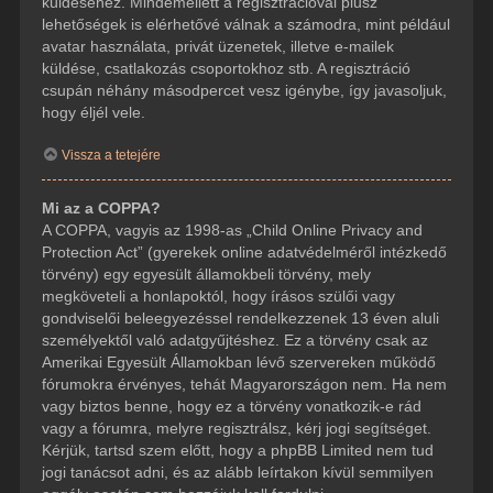
küldéséhez. Mindemellett a regisztrációval plusz
lehetőségek is elérhetővé válnak a számodra, mint például
avatar használata, privát üzenetek, illetve e-mailek
küldése, csatlakozás csoportokhoz stb. A regisztráció
csupán néhány másodpercet vesz igénybe, így javasoljuk,
hogy éljél vele.
Vissza a tetejére
Mi az a COPPA?
A COPPA, vagyis az 1998-as „Child Online Privacy and
Protection Act” (gyerekek online adatvédelméről intézkedő
törvény) egy egyesült államokbeli törvény, mely
megköveteli a honlapoktól, hogy írásos szülői vagy
gondviselői beleegyezéssel rendelkezzenek 13 éven aluli
személyektől való adatgyűjtéshez. Ez a törvény csak az
Amerikai Egyesült Államokban lévő szervereken működő
fórumokra érvényes, tehát Magyarországon nem. Ha nem
vagy biztos benne, hogy ez a törvény vonatkozik-e rád
vagy a fórumra, melyre regisztrálsz, kérj jogi segítséget.
Kérjük, tartsd szem előtt, hogy a phpBB Limited nem tud
jogi tanácsot adni, és az alább leírtakon kívül semmilyen