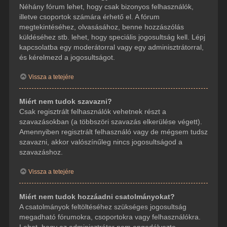
Néhány fórum lehet, hogy csak bizonyos felhasználók,
illetve csoportok számára érhető el. A fórum
megtekintéséhez, olvasásához, benne hozzászólás
küldéséhez stb. lehet, hogy speciális jogosultság kell. Lépj
kapcsolatba egy moderátorral vagy egy adminisztrátorral,
és kérelmezd a jogosultságot.
Vissza a tetejére
Miért nem tudok szavazni?
Csak regisztrált felhasználók vehetnek részt a
szavazásokban (a többszöri szavazás elkerülése végett).
Amennyiben regisztrált felhasználó vagy de mégsem tudsz
szavazni, akkor valószínűleg nincs jogosultságod a
szavazáshoz.
Vissza a tetejére
Miért nem tudok hozzáadni csatolmányokat?
A csatolmányok feltöltéséhez szükséges jogosultság
megadható fórumokra, csoportokra vagy felhasználókra.
Lehet, hogy az adminisztrátor nem engedélyezte