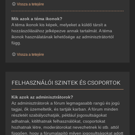
Vissza a tetejére
Mik azok a téma ikonok?
A téma ikonok kis képek, melyeket a küldő társít a
hozzászólásához jelképezve annak tartalmát. A téma
ikonok használatának lehetősége az adminisztrátortól
függ.
Vissza a tetejére
FELHASZNÁLÓI SZINTEK ÉS CSOPORTOK
Kik azok az adminisztrátorok?
Az adminisztrátorok a fórum legmagasabb rangú és jogú
tagjai, ők üzemeltetik, és tartják karban. A fórum minden
részletét szabályozhatják, például jogosultságokat
adhatnak, kitilthatnak felhasználókat, csoportokat
hozhatnak létre, moderátorokat nevezhetnek ki stb. attól
függően, hogy a fórumalapító milyen jogosultságokat adott