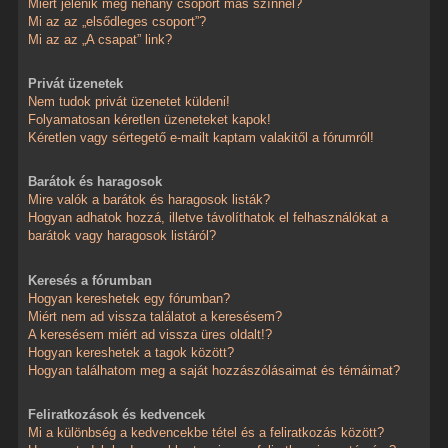
Miért jelenik meg néhány csoport más színnel?
Mi az az „elsődleges csoport”?
Mi az az „A csapat” link?
Privát üzenetek
Nem tudok privát üzenetet küldeni!
Folyamatosan kéretlen üzeneteket kapok!
Kéretlen vagy sértegető e-mailt kaptam valakitől a fórumról!
Barátok és haragosok
Mire valók a barátok és haragosok listák?
Hogyan adhatok hozzá, illetve távolíthatok el felhasználókat a
barátok vagy haragosok listáról?
Keresés a fórumban
Hogyan kereshetek egy fórumban?
Miért nem ad vissza találatot a keresésem?
A keresésem miért ad vissza üres oldalt!?
Hogyan kereshetek a tagok között?
Hogyan találhatom meg a saját hozzászólásaimat és témáimat?
Feliratkozások és kedvencek
Mi a különbség a kedvencekbe tétel és a feliratkozás között?