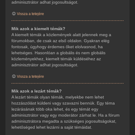
adminisztrátor adhat jogosultságot.
Vissza a tetejére
Mik azok a kiemelt témák?
A kiemelt témák a közlemények alatt jelennek meg a
fórumokban, de csak az első oldalon. Gyakran elég
fontosak, úgyhogy érdemes őket elolvasnod, ha
lehetséges. Hasonlóan a globális és nem globális
közleményekhez, kiemelt témák küldéséhez az
adminisztrátor adhat jogosultságot.
Vissza a tetejére
Mik azok a lezárt témák?
A lezárt témák olyan témák, melyekbe nem lehet
hozzászólást küldeni vagy szavazni bennük. Egy téma
lezárásának több oka lehet, és egy témát egy
adminisztrátor vagy egy moderátor zárhat le. Ha a fórum
adminisztrátora megadta a szükséges jogosultságokat,
lehetőséged lehet lezárni a saját témáidat.