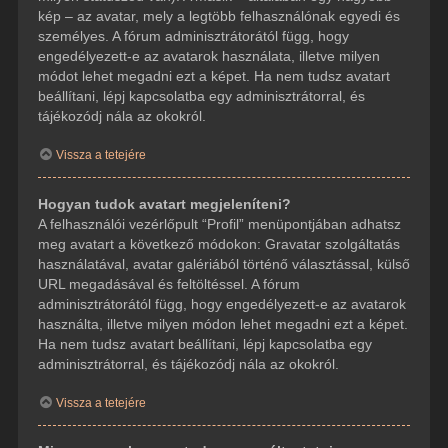
kép – az avatar, mely a legtöbb felhasználónak egyedi és
személyes. A fórum adminisztrátorától függ, hogy
engedélyezett-e az avatarok használata, illetve milyen
módot lehet megadni ezt a képet. Ha nem tudsz avatart
beállítani, lépj kapcsolatba egy adminisztrátorral, és
tájékozódj nála az okokról.
Vissza a tetejére
Hogyan tudok avatart megjeleníteni?
A felhasználói vezérlőpult “Profil” menüpontjában adhatsz
meg avatart a következő módokon: Gravatar szolgáltatás
használatával, avatar galériából történő választással, külső
URL megadásával és feltöltéssel. A fórum
adminisztrátorától függ, hogy engedélyezett-e az avatarok
használta, illetve milyen módon lehet megadni ezt a képet.
Ha nem tudsz avatart beállítani, lépj kapcsolatba egy
adminisztrátorral, és tájékozódj nála az okokról.
Vissza a tetejére