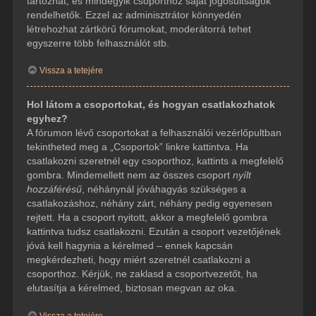
tartozhat, és mindegyik csoporthoz saját jogosultságok
rendelhetők. Ezzel az adminisztrátor könnyedén
létrehozhat zártkörű fórumokat, moderátorrá tehet
egyszerre több felhasználót stb.
Vissza a tetejére
Hol látom a csoportokat, és hogyan csatlakozhatok
egyhez?
A fórumon lévő csoportokat a felhasználói vezérlőpultban
tekintheted meg a „Csoportok” linkre kattintva. Ha
csatlakozni szeretnél egy csoporthoz, kattints a megfelelő
gombra. Mindemellett nem az összes csoport
nyílt
hozzáférésű
, néhánynál jóváhagyás szükséges a
csatlakozáshoz, néhány zárt, néhány pedig egyenesen
rejtett. Ha a csoport nyitott, akkor a megfelelő gombra
kattintva tudsz csatlakozni. Ezután a csoport vezetőjének
jóvá kell hagynia a kérelmed – ennek kapcsán
megkérdezheti, hogy miért szeretnél csatlakozni a
csoporthoz. Kérjük, ne zaklasd a csoportvezetőt, ha
elutasítja a kérelmed, biztosan megvan az oka.
Vissza a tetejére