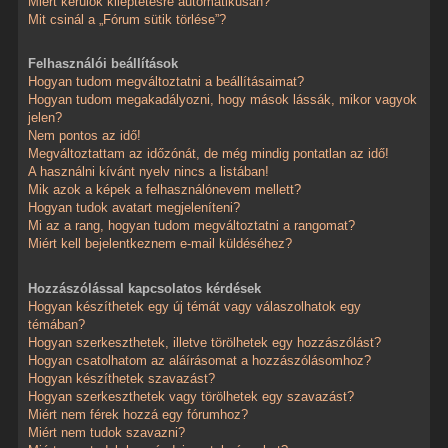
Miért kerülök kiléptetésre automatikusan?
Mit csinál a „Fórum sütik törlése”?
Felhasználói beállítások
Hogyan tudom megváltoztatni a beállításaimat?
Hogyan tudom megakadályozni, hogy mások lássák, mikor vagyok
jelen?
Nem pontos az idő!
Megváltoztattam az időzónát, de még mindig pontatlan az idő!
A használni kívánt nyelv nincs a listában!
Mik azok a képek a felhasználónevem mellett?
Hogyan tudok avatart megjeleníteni?
Mi az a rang, hogyan tudom megváltoztatni a rangomat?
Miért kell bejelentkeznem e-mail küldéséhez?
Hozzászólással kapcsolatos kérdések
Hogyan készíthetek egy új témát vagy válaszolhatok egy
témában?
Hogyan szerkeszthetek, illetve törölhetek egy hozzászólást?
Hogyan csatolhatom az aláírásomat a hozzászólásomhoz?
Hogyan készíthetek szavazást?
Hogyan szerkeszthetek vagy törölhetek egy szavazást?
Miért nem férek hozzá egy fórumhoz?
Miért nem tudok szavazni?