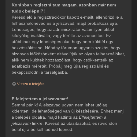
Korábban regisztráltam magam, azonban már nem
tudok belépni?!
Keresd elő a regisztrációkor kapott e-mailt, ellenőrizd le a
felhasználóneved és a jelszavad, majd próbálkozz újra.
Lehetséges, hogy az adminisztrátor valamilyen okból
kifolyólag inaktiválta, vagy törölte az azonosítód. Ez
utóbbinak egy lehetséges oka, hogy nem küldtél egy
hozzászólást se. Néhány fórumon ugyanis szokás, hogy
bizonyos időközönként eltávolítják az olyan felhasználókat,
akik nem küldtek hozzászólást, hogy csökkentsék az
adatbázis méretét. Próbálj meg újra regisztrálni és
bekapcsolódni a társalgásba.
Vissza a tetejére
Elfelejtettem a jelszavamat!
Semmi pánik! A jelszavad ugyan nem lehet utólag
kideríteni, de lehetőséged van új készítésére. Ehhez menj
a belépés oldalra, majd kattints az
Elfelejtettem a
jelszavam
linkre. Kövesd az utasításokat, és rövid időn
belül újra be kell tudnod lépned.