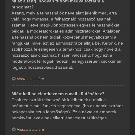
Mi az a rang, hogyan tudom megváltoztatni a
rangomat?
A rang, mely a felhasználók neve alatt jelenik meg, arra
való, hogy mutassa, a felhasználó hozzászólásainak
számát, illetve megkülönböztessen egyes felhasználókat,
például a moderátorokat és adminisztrátorokat. Általában
a felhasználók nem tudják közvetlenül megváltoztatni a
rangjukat, mivel azt az adminisztrátor állítja be. Kérünk, ne
szólj hozzá feleslegesen a témákhoz, csak hogy növeld a
hozzászólásaid számát, hiszen valószínű, hogy ezt a
moderátorok fel fogják fedezni, és egyszerűen csökkenteni
fogják a hozzászólásaid számát.
Vissza a tetejére
Miért kell bejelentkeznem e-mail küldéséhez?
Csak regisztrált felhasználók küldhetnek e-mailt a
beépített e-mail funkció segítségével (ha az adminisztrátor
bekapcsolta ezt a lehetőséget). Ez a névtelen emberek
nemkívánt leveleinek elkerülése végett szükséges.
Vissza a tetejére