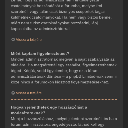
csatolmányok hozzáadását a fórumba, melybe írni
szeretnél, vagy talán csak bizonyos csoportok tagjai
küldhetnek csatolmányokat. Ha nem vagy biztos benne,
miért nem tudsz csatolmányokat hozzáadni, lépj
kapcsolatba az adminisztrátorral.
Vissza a tetejére
Miért kaptam figyelmeztetést?
Minden adminisztrátornak megvan a saját szabályzata az
oldalára. Ha megsértettél egy szabályt, figyelmeztethetnek
téged. Kérjük, vedd figyelembe, hogy ez a fórum
adminisztrátorának döntése – a phpBB Limited-nak semmi
köze nincs a fórumokon kiosztott figyelmeztetésekhez.
Vissza a tetejére
Hogyan jelenthetek egy hozzászólást a
moderátoroknak?
Menj a hozzászóláshoz, melyet jelenteni szeretnél, és ha a
fórum adminisztrátora engedélyezte, látnod kell egy