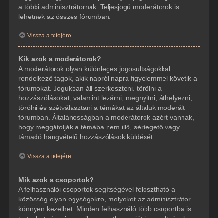
a többi adminisztrátornak. Teljesjogú moderátorok is
lehetnek az összes fórumban.
Vissza a tetejére
Kik azok a moderátorok?
A moderátorok olyan különleges jogosultságokkal
rendelkező tagok, akik napról napra figyelemmel követik a
fórumokat. Jogukban áll szerkeszteni, törölni a
hozzászólásokat, valamint lezárni, megnyitni, áthelyezni,
törölni és szétválasztani a témákat az általuk moderált
fórumban. Általánosságban a moderátorok azért vannak,
hogy meggátolják a témába nem illő, sértegető vagy
támadó hangvételű hozzászólások küldését.
Vissza a tetejére
Mik azok a csoportok?
A felhasználói csoportok segítségével felosztható a
közösség olyan egységekre, melyeket az adminisztrátor
könnyen kezelhet. Minden felhasználó több csoportba is