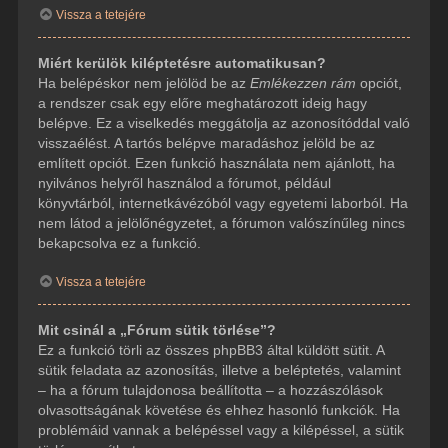
Vissza a tetejére
Miért kerülök kiléptetésre automatikusan?
Ha belépéskor nem jelölöd be az
Emlékezzen rám
opciót,
a rendszer csak egy előre meghatározott ideig hagy
belépve. Ez a viselkedés meggátolja az azonosítóddal való
visszaélést. A tartós belépve maradáshoz jelöld be az
említett opciót. Ezen funkció használata nem ajánlott, ha
nyilvános helyről használod a fórumot, például
könyvtárból, internetkávézóból vagy egyetemi laborból. Ha
nem látod a jelölőnégyzetet, a fórumon valószínűleg nincs
bekapcsolva ez a funkció.
Vissza a tetejére
Mit csinál a „Fórum sütik törlése”?
Ez a funkció törli az összes phpBB3 által küldött sütit. A
sütik feladata az azonosítás, illetve a beléptetés, valamint
– ha a fórum tulajdonosa beállította – a hozzászólások
olvasottságának követése és ehhez hasonló funkciók. Ha
problémáid vannak a belépéssel vagy a kilépéssel, a sütik