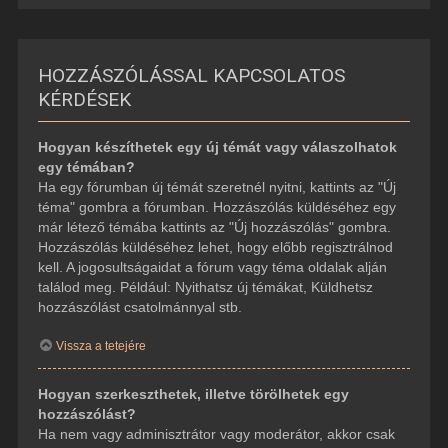
HOZZÁSZÓLÁSSAL KAPCSOLATOS
KÉRDÉSEK
Hogyan készíthetek egy új témát vagy válaszolhatok
egy témában?
Ha egy fórumban új témát szeretnél nyitni, kattints az "Új
téma" gombra a fórumban. Hozzászólás küldéséhez egy
már létező témába kattints az "Új hozzászólás" gombra.
Hozzászólás küldéséhez lehet, hogy előbb regisztrálnod
kell. A jogosultságaidat a fórum vagy téma oldalak alján
találod meg. Például: Nyithatsz új témákat, Küldhetsz
hozzászólást csatolmánnyal stb.
Vissza a tetejére
Hogyan szerkeszthetek, illetve törölhetek egy
hozzászólást?
Ha nem vagy adminisztrátor vagy moderátor, akkor csak