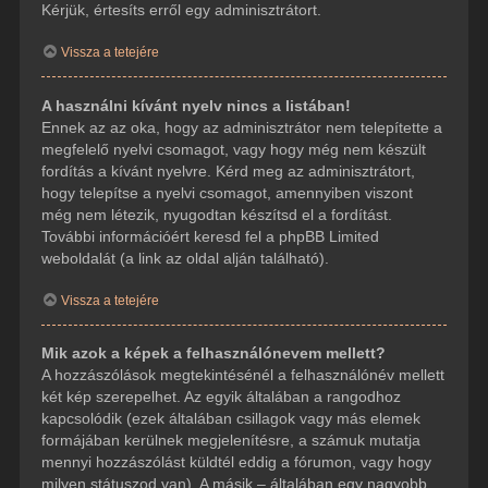
Kérjük, értesíts erről egy adminisztrátort.
Vissza a tetejére
A használni kívánt nyelv nincs a listában!
Ennek az az oka, hogy az adminisztrátor nem telepítette a
megfelelő nyelvi csomagot, vagy hogy még nem készült
fordítás a kívánt nyelvre. Kérd meg az adminisztrátort,
hogy telepítse a nyelvi csomagot, amennyiben viszont
még nem létezik, nyugodtan készítsd el a fordítást.
További információért keresd fel a phpBB Limited
weboldalát (a link az oldal alján található).
Vissza a tetejére
Mik azok a képek a felhasználónevem mellett?
A hozzászólások megtekintésénél a felhasználónév mellett
két kép szerepelhet. Az egyik általában a rangodhoz
kapcsolódik (ezek általában csillagok vagy más elemek
formájában kerülnek megjelenítésre, a számuk mutatja
mennyi hozzászólást küldtél eddig a fórumon, vagy hogy
milyen státuszod van). A másik – általában egy nagyobb