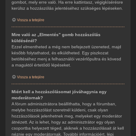
gombot, mely erre való. Ha erre kattintasz, végigkísérésre
kerülsz a hozzászólás jelentéséhez szükséges lépéseken.
Vissza a tetejére
Mire való az „Elmentés” gomb hozzászólás
küldésénél?
Ezzel elmentheted a még nem befejezett üzeneted, majd
később folytathatod, és elküldheted. Egy piszkozat
betöltéséhez menj a felhasználói vezérlőpultra és kövesd
a maguktól értetődő lépéseket.
Vissza a tetejére
Miért kell a hozzászólásomat jóváhagynia egy
moderátornak?
A fórum adminisztrátora beállíthatta, hogy a fórumban,
melybe hozzászólást szeretnél küldeni, csak olyan
hozzászólások jelenhetnek meg, melyeket egy moderátor
átnézett. Az is lehet, hogy az adminisztrátor egy olyan
csoportba helyezett téged, akiknek a hozzászólásait át kell
néznie egy moderátornak. További információért, lépj