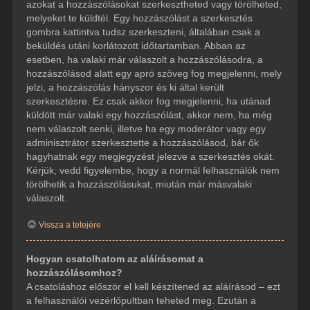
azokat a hozzászólásokat szerkesztheted vagy törölheted,
melyeket te küldtél. Egy hozzászólást a szerkesztés
gombra kattintva tudsz szerkeszteni, általában csak a
beküldés utáni korlátozott időtartamban. Abban az
esetben, ha valaki már válaszolt a hozzászólásodra, a
hozzászólásod alatt egy apró szöveg fog megjelenni, mely
jelzi, a hozzászólás hányszor és ki által került
szerkesztésre. Ez csak akkor fog megjelenni, ha utánad
küldött már valaki egy hozzászólást, akkor nem, ha még
nem válaszolt senki, illetve ha egy moderátor vagy egy
adminisztrátor szerkesztette a hozzászólásod, bár ők
hagyhatnak egy megjegyzést jelezve a szerkesztés okát.
Kérjük, vedd figyelembe, hogy a normál felhasználók nem
törölhetik a hozzászólásukat, miután már másvalaki
válaszolt.
Vissza a tetejére
Hogyan csatolhatom az aláírásomat a
hozzászólásomhoz?
A csatoláshoz először el kell készítened az aláírásod – ezt
a felhasználói vezérlőpultban teheted meg. Ezután a