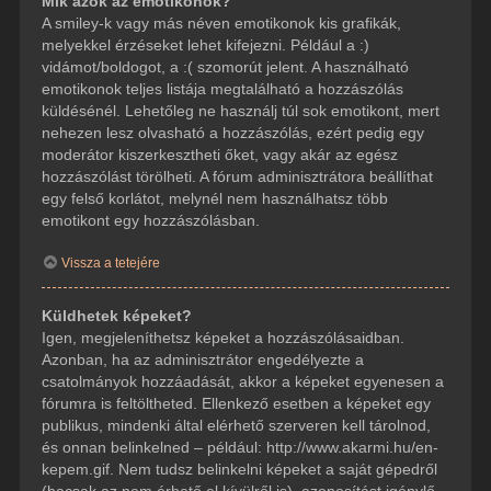
Mik azok az emotikonok?
A smiley-k vagy más néven emotikonok kis grafikák,
melyekkel érzéseket lehet kifejezni. Például a :)
vidámot/boldogot, a :( szomorút jelent. A használható
emotikonok teljes listája megtalálható a hozzászólás
küldésénél. Lehetőleg ne használj túl sok emotikont, mert
nehezen lesz olvasható a hozzászólás, ezért pedig egy
moderátor kiszerkesztheti őket, vagy akár az egész
hozzászólást törölheti. A fórum adminisztrátora beállíthat
egy felső korlátot, melynél nem használhatsz több
emotikont egy hozzászólásban.
Vissza a tetejére
Küldhetek képeket?
Igen, megjeleníthetsz képeket a hozzászólásaidban.
Azonban, ha az adminisztrátor engedélyezte a
csatolmányok hozzáadását, akkor a képeket egyenesen a
fórumra is feltöltheted. Ellenkező esetben a képeket egy
publikus, mindenki által elérhető szerveren kell tárolnod,
és onnan belinkelned – például: http://www.akarmi.hu/en-
kepem.gif. Nem tudsz belinkelni képeket a saját gépedről