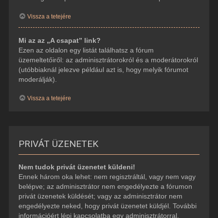
Vissza a tetejére
Mi az az „A csapat” link?
Ezen az oldalon egy listát találhatsz a fórum
üzemeltetőiről: az adminisztrátorokról és a moderátorokról
(utóbbiaknál jelezve például azt is, hogy melyik fórumot
moderálják).
Vissza a tetejére
PRIVÁT ÜZENETEK
Nem tudok privát üzenetet küldeni!
Ennek három oka lehet: nem regisztráltál, vagy nem vagy
belépve; az adminisztrátor nem engedélyezte a fórumon
privát üzenetek küldését; vagy az adminisztrátor nem
engedélyezte neked, hogy privát üzenetet küldjél. További
információért lépj kapcsolatba egy adminisztrátorral.