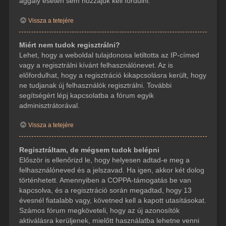
aggály esetén sem hozzájuk kell fordulni.
Vissza a tetejére
Miért nem tudok regisztrálni?
Lehet, hogy a weboldal tulajdonosa letiltotta az IP-címed
vagy a regisztrálni kívánt felhasználónevet. Az is
előfordulhat, hogy a regisztráció kikapcsolásra került, hogy
ne tudjanak új felhasználók regisztrálni. További
segítségért lépj kapcsolatba a fórum egyik
adminisztrátorával.
Vissza a tetejére
Regisztráltam, de mégsem tudok belépni
Először is ellenőrizd le, hogy helyesen adtad-e meg a
felhasználóneved és a jelszavad. Ha igen, akkor két dolog
történhetett. Amennyiben a COPPA-támogatás be van
kapcsolva, és a regisztráció során megadtad, hogy 13
évesnél fiatalabb vagy, követned kell a kapott utasításokat.
Számos fórum megköveteli, hogy az új azonosítók
aktiválásra kerüljenek, mielőtt használatba lehetne venni