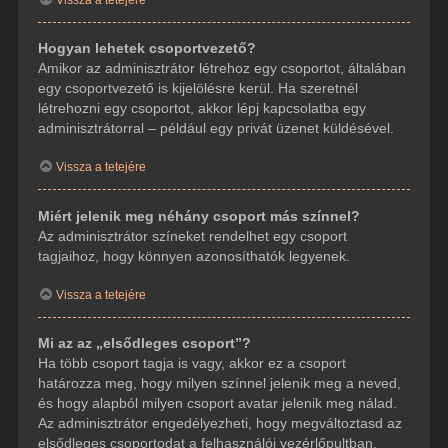
Hogyan lehetek csoportvezető?
Amikor az adminisztrátor létrehoz egy csoportot, általában
egy csoportvezető is kijelölésre kerül. Ha szeretnél
létrehozni egy csoportot, akkor lépj kapcsolatba egy
adminisztrátorral – például egy privát üzenet küldésével.
Vissza a tetejére
Miért jelenik meg néhány csoport más színnel?
Az adminisztrátor színeket rendelhet egy csoport
tagjaihoz, hogy könnyen azonosíthatók legyenek.
Vissza a tetejére
Mi az az „elsődleges csoport”?
Ha több csoport tagja is vagy, akkor ez a csoport
határozza meg, hogy milyen színnel jelenik meg a neved,
és hogy alapból milyen csoport avatar jelenik meg nálad.
Az adminisztrátor engedélyezheti, hogy megváltoztasd az
elsődleges csoportodat a felhasználói vezérlőpultban.