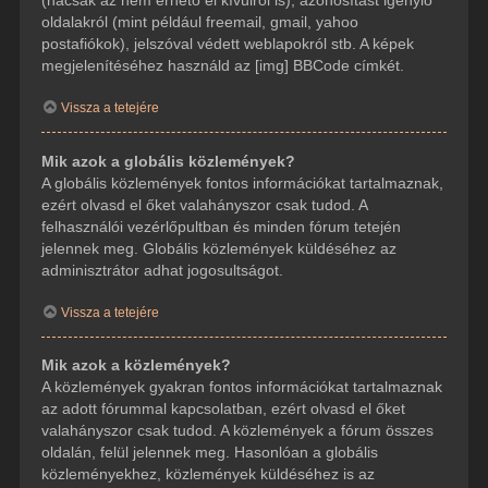
(hacsak az nem érhető el kívülről is), azonosítást igénylő
oldalakról (mint például freemail, gmail, yahoo
postafiókok), jelszóval védett weblapokról stb. A képek
megjelenítéséhez használd az [img] BBCode címkét.
Vissza a tetejére
Mik azok a globális közlemények?
A globális közlemények fontos információkat tartalmaznak,
ezért olvasd el őket valahányszor csak tudod. A
felhasználói vezérlőpultban és minden fórum tetején
jelennek meg. Globális közlemények küldéséhez az
adminisztrátor adhat jogosultságot.
Vissza a tetejére
Mik azok a közlemények?
A közlemények gyakran fontos információkat tartalmaznak
az adott fórummal kapcsolatban, ezért olvasd el őket
valahányszor csak tudod. A közlemények a fórum összes
oldalán, felül jelennek meg. Hasonlóan a globális
közleményekhez, közlemények küldéséhez is az