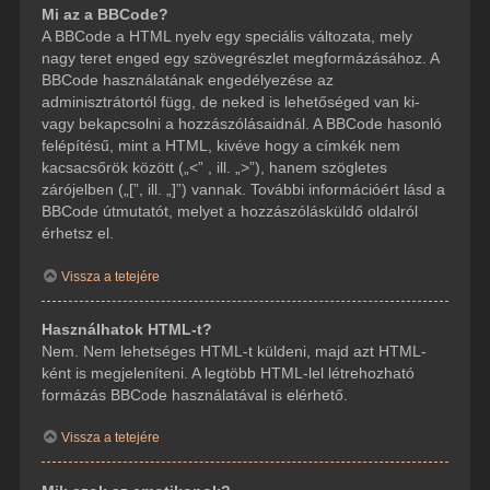
Mi az a BBCode?
A BBCode a HTML nyelv egy speciális változata, mely
nagy teret enged egy szövegrészlet megformázásához. A
BBCode használatának engedélyezése az
adminisztrátortól függ, de neked is lehetőséged van ki-
vagy bekapcsolni a hozzászólásaidnál. A BBCode hasonló
felépítésű, mint a HTML, kivéve hogy a címkék nem
kacsacsőrök között („<” , ill. „>”), hanem szögletes
zárójelben („[”, ill. „]”) vannak. További információért lásd a
BBCode útmutatót, melyet a hozzászólásküldő oldalról
érhetsz el.
Vissza a tetejére
Használhatok HTML-t?
Nem. Nem lehetséges HTML-t küldeni, majd azt HTML-
ként is megjeleníteni. A legtöbb HTML-lel létrehozható
formázás BBCode használatával is elérhető.
Vissza a tetejére