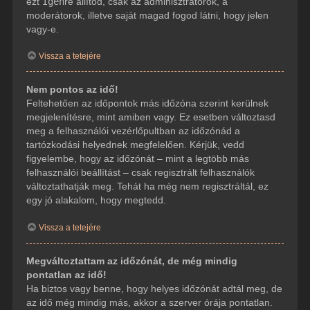
ezt
Igen
re állítod, csak az adminisztrátorok, a
moderátorok, illetve saját magad fogod látni, hogy jelen
vagy-e.
Vissza a tetejére
Nem pontos az idő!
Feltehetően az időpontok más időzóna szerint kerülnek
megjelenítésre, mint amiben vagy. Ez esetben változtasd
meg a felhasználói vezérlőpultban az időzónád a
tartózkodási helyednek megfelelően. Kérjük, vedd
figyelembe, hogy az időzónát – mint a legtöbb más
felhasználói beállítást – csak regisztrált felhasználók
változtathatják meg. Tehát ha még nem regisztráltál, ez
egy jó alakalom, hogy megtedd.
Vissza a tetejére
Megváltoztattam az időzónát, de még mindig
pontatlan az idő!
Ha biztos vagy benne, hogy helyes időzónát adtál meg, de
az idő még mindig más, akkor a szerver órája pontatlan.