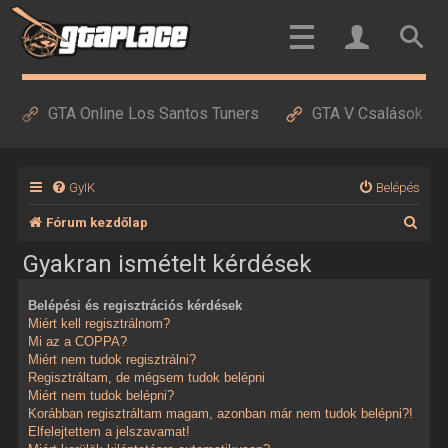
GTA Online Los Santos Tuners
GTA V Csalások
GyIK
Belépés
K
Fórum kezdőlap
e
Gyakran ismételt kérdések
r
Belépési és regisztrációs kérdések
e
Miért kell regisztrálnom?
s
Mi az a COPPA?
Miért nem tudok regisztrálni?
é
Regisztráltam, de mégsem tudok belépni
Miért nem tudok belépni?
s
Korábban regisztráltam magam, azonban már nem tudok belépni?!
Elfelejtettem a jelszavamat!