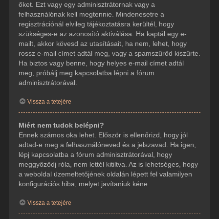
őket. Ezt vagy egy adminisztrátornak vagy a
felhasználónak kell megtennie. Mindenesetre a
regisztrációnál elvileg tájékoztatásra kerültél, hogy
szükséges-e az azonosító aktiválása. Ha kaptál egy e-
mailt, akkor kövesd az utasításait, ha nem, lehet, hogy
rossz e-mail címet adtál meg, vagy a spamszűrőd kiszűrte.
Ha biztos vagy benne, hogy helyes e-mail címet adtál
meg, próbálj meg kapcsolatba lépni a fórum
adminisztrátorával.
Vissza a tetejére
Miért nem tudok belépni?
Ennek számos oka lehet. Először is ellenőrizd, hogy jól
adtad-e meg a felhasználóneved és a jelszavad. Ha igen,
lépj kapcsolatba a fórum adminisztrátorával, hogy
meggyőződj róla, nem lettél kitiltva. Az is lehetséges, hogy
a weboldal üzemeltetőjének oldalán lépett fel valamilyen
konfigurációs hiba, melyet javítaniuk kéne.
Vissza a tetejére