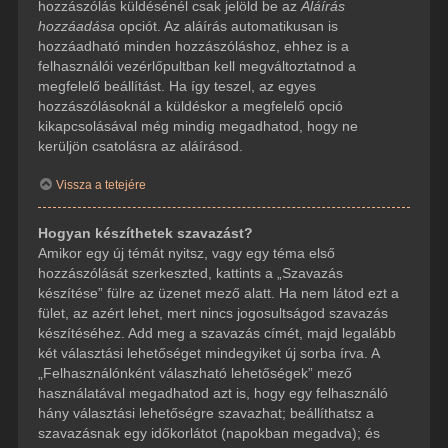
hozzászólás küldésénél csak jelöld be az
Aláírás
hozzáadása
opciót. Az aláírás automatikusan is
hozzáadható minden hozzászóláshoz, ehhez is a
felhasználói vezérlőpultban kell megváltoztatnod a
megfelelő beállítást. Ha így teszel, az egyes
hozzászólásoknál a küldéskor a megfelelő opció
kikapcsolásával még mindig megadhatod, hogy ne
kerüljön csatolásra az aláírásod.
Vissza a tetejére
Hogyan készíthetek szavazást?
Amikor egy új témát nyitsz, vagy egy téma első
hozzászólását szerkeszted, kattints a „Szavazás
készítése” fülre az üzenet mező alatt. Ha nem látod ezt a
fület, az azért lehet, mert nincs jogosultságod szavazás
készítéséhez. Add meg a szavazás címét, majd legalább
két választási lehetőséget mindegyiket új sorba írva. A
„Felhasználónként válaszható lehetőségek” mező
használatával megadhatod azt is, hogy egy felhasználó
hány választási lehetőségre szavazhat; beállíthatsz a
szavazásnak egy időkorlátot (napokban megadva); és