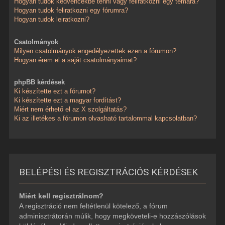
Hogyan tudok kedvencekbe tenni vagy feliratkozni egy témára?
Hogyan tudok feliratkozni egy fórumra?
Hogyan tudok leiratkozni?
Csatolmányok
Milyen csatolmányok engedélyezettek ezen a fórumon?
Hogyan érem el a saját csatolmányaimat?
phpBB kérdések
Ki készítette ezt a fórumot?
Ki készítette ezt a magyar fordítást?
Miért nem érhető el az X szolgáltatás?
Ki az illetékes a fórumon olvasható tartalommal kapcsolatban?
BELÉPÉSI ÉS REGISZTRÁCIÓS KÉRDÉSEK
Miért kell regisztrálnom?
A regisztráció nem feltétlenül kötelező, a fórum
adminisztrátorán múlik, hogy megköveteli-e hozzászólások