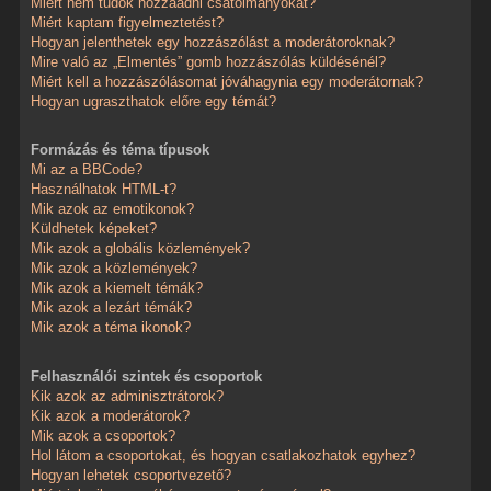
Miért nem tudok hozzáadni csatolmányokat?
Miért kaptam figyelmeztetést?
Hogyan jelenthetek egy hozzászólást a moderátoroknak?
Mire való az „Elmentés” gomb hozzászólás küldésénél?
Miért kell a hozzászólásomat jóváhagynia egy moderátornak?
Hogyan ugraszthatok előre egy témát?
Formázás és téma típusok
Mi az a BBCode?
Használhatok HTML-t?
Mik azok az emotikonok?
Küldhetek képeket?
Mik azok a globális közlemények?
Mik azok a közlemények?
Mik azok a kiemelt témák?
Mik azok a lezárt témák?
Mik azok a téma ikonok?
Felhasználói szintek és csoportok
Kik azok az adminisztrátorok?
Kik azok a moderátorok?
Mik azok a csoportok?
Hol látom a csoportokat, és hogyan csatlakozhatok egyhez?
Hogyan lehetek csoportvezető?