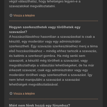
végül választhatsz, hogy lehetséges legyen-e a
szavazatokat megváltoztatatni.
Vissza a tetejére
Hogyan szerkeszthetek vagy törölhetek egy
szavazást?
A hozzászólásokhoz hasonlóan a szavazásokat is csak a
készítő, egy moderátor vagy egy adminisztrátor
szerkesztheti. Egy szavazás szerkesztéséhez menj a téma
első hozzászólásához – mindig ehhez tartozik a szavazás,
és kattints a
szerkeszt
gombra. Ha még senki sem
szavazott, a készítő még törölheti a szavazást, vagy
megváltoztathatja a választási lehetőségeket, de ha már
érkezett szavazat, csak egy adminisztrátor vagy egy
moderátor törölheti vagy szerkesztheti a szavazást. Így
nem lehet manipulálni a szavazást a szavazási
lehetőségek megváltoztatásával.
Vissza a tetejére
Miért nem férek hozzá egy fórumhoz?