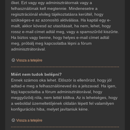
őket. Ezt vagy egy adminisztrátornak vagy a
felhasználónak kell megtennie. Mindenesetre a
regisztrációnál elvileg tájékoztatásra kerültél, hogy
szükséges-e az azonosító aktiválása. Ha kaptál egy e-
mailt, akkor kövesd az utasításait, ha nem, lehet, hogy
rossz e-mail címet adtál meg, vagy a spamszűrőd kiszűrte.
Ha biztos vagy benne, hogy helyes e-mail címet adtál
meg, próbálj meg kapcsolatba lépni a fórum
adminisztrátorával.
Vissza a tetejére
Miért nem tudok belépni?
Ennek számos oka lehet. Először is ellenőrizd, hogy jól
adtad-e meg a felhasználóneved és a jelszavad. Ha igen,
lépj kapcsolatba a fórum adminisztrátorával, hogy
meggyőződj róla, nem lettél kitiltva. Az is lehetséges, hogy
a weboldal üzemeltetőjének oldalán lépett fel valamilyen
konfigurációs hiba, melyet javítaniuk kéne.
Vissza a tetejére