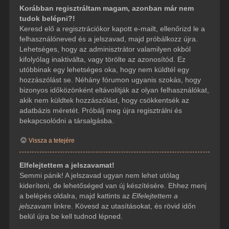
Korábban regisztráltam magam, azonban már nem
tudok belépni?!
Keresd elő a regisztrációkor kapott e-mailt, ellenőrizd le a
felhasználóneved és a jelszavad, majd próbálkozz újra.
Lehetséges, hogy az adminisztrátor valamilyen okból
kifolyólag inaktiválta, vagy törölte az azonosítód. Ez
utóbbinak egy lehetséges oka, hogy nem küldtél egy
hozzászólást se. Néhány fórumon ugyanis szokás, hogy
bizonyos időközönként eltávolítják az olyan felhasználókat,
akik nem küldtek hozzászólást, hogy csökkentsék az
adatbázis méretét. Próbálj meg újra regisztrálni és
bekapcsolódni a társalgásba.
Vissza a tetejére
Elfelejtettem a jelszavamat!
Semmi pánik! A jelszavad ugyan nem lehet utólag
kideríteni, de lehetőséged van új készítésére. Ehhez menj
a belépés oldalra, majd kattints az
Elfelejtettem a
jelszavam
linkre. Kövesd az utasításokat, és rövid időn
belül újra be kell tudnod lépned.