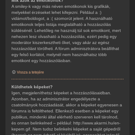
Mik azok az emotikonok?
A smiley-k vagy más néven emotikonok kis grafikák,
melyekkel érzéseket lehet kifejezni. Például a :)
vidámot/boldogot, a :( szomorút jelent. A használható
emotikonok teljes listája megtalálható a hozzászólás
küldésénél. Lehetőleg ne használj túl sok emotikont, mert
nehezen lesz olvasható a hozzászólás, ezért pedig egy
moderátor kiszerkesztheti őket, vagy akár az egész
hozzászólást törölheti. A fórum adminisztrátora beállíthat
egy felső korlátot, melynél nem használhatsz több
emotikont egy hozzászólásban.
Vissza a tetejére
Küldhetek képeket?
Igen, megjeleníthetsz képeket a hozzászólásaidban.
Azonban, ha az adminisztrátor engedélyezte a
csatolmányok hozzáadását, akkor a képeket egyenesen a
fórumra is feltöltheted. Ellenkező esetben a képeket egy
publikus, mindenki által elérhető szerveren kell tárolnod,
és onnan belinkelned – például: http://www.akarmi.hu/en-
kepem.gif. Nem tudsz belinkelni képeket a saját gépedről