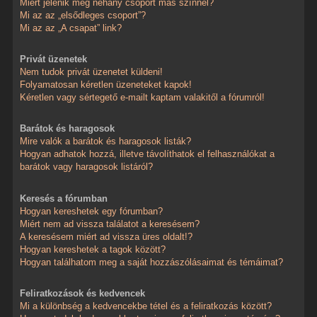
Miért jelenik meg néhány csoport más színnel?
Mi az az „elsődleges csoport”?
Mi az az „A csapat” link?
Privát üzenetek
Nem tudok privát üzenetet küldeni!
Folyamatosan kéretlen üzeneteket kapok!
Kéretlen vagy sértegető e-mailt kaptam valakitől a fórumról!
Barátok és haragosok
Mire valók a barátok és haragosok listák?
Hogyan adhatok hozzá, illetve távolíthatok el felhasználókat a
barátok vagy haragosok listáról?
Keresés a fórumban
Hogyan kereshetek egy fórumban?
Miért nem ad vissza találatot a keresésem?
A keresésem miért ad vissza üres oldalt!?
Hogyan kereshetek a tagok között?
Hogyan találhatom meg a saját hozzászólásaimat és témáimat?
Feliratkozások és kedvencek
Mi a különbség a kedvencekbe tétel és a feliratkozás között?