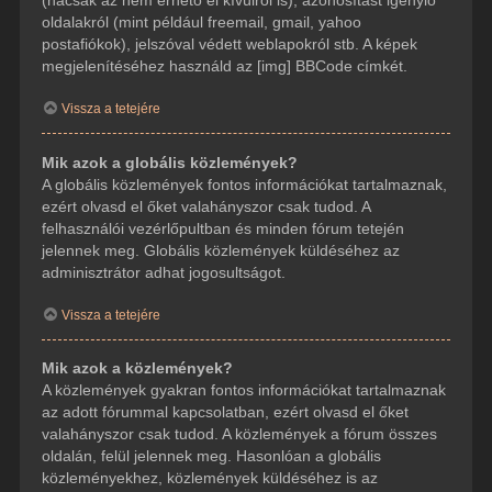
(hacsak az nem érhető el kívülről is), azonosítást igénylő
oldalakról (mint például freemail, gmail, yahoo
postafiókok), jelszóval védett weblapokról stb. A képek
megjelenítéséhez használd az [img] BBCode címkét.
Vissza a tetejére
Mik azok a globális közlemények?
A globális közlemények fontos információkat tartalmaznak,
ezért olvasd el őket valahányszor csak tudod. A
felhasználói vezérlőpultban és minden fórum tetején
jelennek meg. Globális közlemények küldéséhez az
adminisztrátor adhat jogosultságot.
Vissza a tetejére
Mik azok a közlemények?
A közlemények gyakran fontos információkat tartalmaznak
az adott fórummal kapcsolatban, ezért olvasd el őket
valahányszor csak tudod. A közlemények a fórum összes
oldalán, felül jelennek meg. Hasonlóan a globális
közleményekhez, közlemények küldéséhez is az