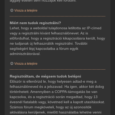
aggály esetén sem hozzájuk kell fordulni.
Vissza a tetejére
Miért nem tudok regisztrálni?
Lehet, hogy a weboldal tulajdonosa letiltotta az IP-címed
vagy a regisztrálni kívánt felhasználónevet. Az is
előfordulhat, hogy a regisztráció kikapcsolásra került, hogy
ne tudjanak új felhasználók regisztrálni. További
segítségért lépj kapcsolatba a fórum egyik
adminisztrátorával.
Vissza a tetejére
Regisztráltam, de mégsem tudok belépni
Először is ellenőrizd le, hogy helyesen adtad-e meg a
felhasználóneved és a jelszavad. Ha igen, akkor két dolog
történhetett. Amennyiben a COPPA-támogatás be van
kapcsolva, és a regisztráció során megadtad, hogy 13
évesnél fiatalabb vagy, követned kell a kapott utasításokat.
Számos fórum megköveteli, hogy az új azonosítók
aktiválásra kerüljenek, mielőtt használatba lehetne venni