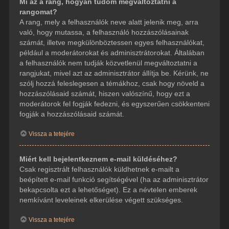
Mi az a rang, hogyan tudom megváltoztatni a
rangomat?
A rang, mely a felhasználók neve alatt jelenik meg, arra
való, hogy mutassa, a felhasználó hozzászólásainak
számát, illetve megkülönböztessen egyes felhasználókat,
például a moderátorokat és adminisztrátorokat. Általában
a felhasználók nem tudják közvetlenül megváltoztatni a
rangjukat, mivel azt az adminisztrátor állítja be. Kérünk, ne
szólj hozzá feleslegesen a témákhoz, csak hogy növeld a
hozzászólásaid számát, hiszen valószínű, hogy ezt a
moderátorok fel fogják fedezni, és egyszerűen csökkenteni
fogják a hozzászólásaid számát.
Vissza a tetejére
Miért kell bejelentkeznem e-mail küldéséhez?
Csak regisztrált felhasználók küldhetnek e-mailt a
beépített e-mail funkció segítségével (ha az adminisztrátor
bekapcsolta ezt a lehetőséget). Ez a névtelen emberek
nemkívánt leveleinek elkerülése végett szükséges.
Vissza a tetejére