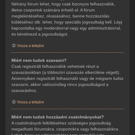
Néhány fórum lehet, hogy csak bizonyos felhasználók,
illetve csoportok számára érhető el. A fórum
megtekintéséhez, olvasásához, benne hozzászólás
küldéséhez stb. lehet, hogy speciális jogosultság kell. Lépj
kapcsolatba egy moderátorral vagy egy adminisztrátorral,
és kérelmezd a jogosultságot.
Vissza a tetejére
Miért nem tudok szavazni?
Csak regisztrált felhasználók vehetnek részt a
szavazásokban (a többszöri szavazás elkerülése végett).
Amennyiben regisztrált felhasználó vagy de mégsem tudsz
szavazni, akkor valószínűleg nincs jogosultságod a
szavazáshoz.
Vissza a tetejére
Miért nem tudok hozzáadni csatolmányokat?
A csatolmányok feltöltéséhez szükséges jogosultság
megadható fórumokra, csoportokra vagy felhasználókra.
Lehet, hogy az adminisztrátor nem engedélyezte