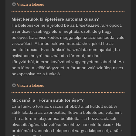
Vissza a tetejére
Miért kerülök kiléptetésre automatikusan?
Ha belépéskor nem jelölöd be az
Emlékezzen rám
opciót,
a rendszer csak egy előre meghatározott ideig hagy
belépve. Ez a viselkedés meggátolja az azonosítóddal való
visszaélést. A tartós belépve maradáshoz jelöld be az
említett opciót. Ezen funkció használata nem ajánlott, ha
nyilvános helyről használod a fórumot, például
könyvtárból, internetkávézóból vagy egyetemi laborból. Ha
nem látod a jelölőnégyzetet, a fórumon valószínűleg nincs
bekapcsolva ez a funkció.
Vissza a tetejére
Mit csinál a „Fórum sütik törlése”?
Ez a funkció törli az összes phpBB3 által küldött sütit. A
sütik feladata az azonosítás, illetve a beléptetés, valamint
– ha a fórum tulajdonosa beállította – a hozzászólások
olvasottságának követése és ehhez hasonló funkciók. Ha
problémáid vannak a belépéssel vagy a kilépéssel, a sütik