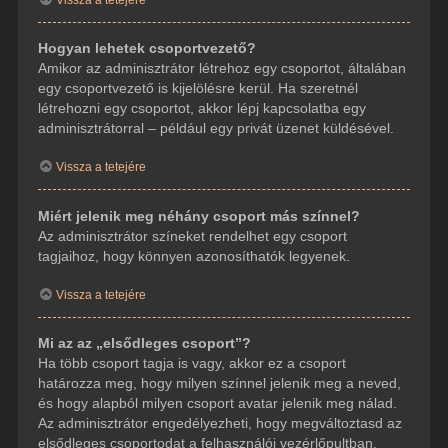
Hogyan lehetek csoportvezető?
Amikor az adminisztrátor létrehoz egy csoportot, általában
egy csoportvezető is kijelölésre kerül. Ha szeretnél
létrehozni egy csoportot, akkor lépj kapcsolatba egy
adminisztrátorral – például egy privát üzenet küldésével.
Vissza a tetejére
Miért jelenik meg néhány csoport más színnel?
Az adminisztrátor színeket rendelhet egy csoport
tagjaihoz, hogy könnyen azonosíthatók legyenek.
Vissza a tetejére
Mi az az „elsődleges csoport”?
Ha több csoport tagja is vagy, akkor ez a csoport
határozza meg, hogy milyen színnel jelenik meg a neved,
és hogy alapból milyen csoport avatar jelenik meg nálad.
Az adminisztrátor engedélyezheti, hogy megváltoztasd az
elsődleges csoportodat a felhasználói vezérlőpultban.