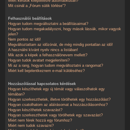
Miért kerülök kiléptetésre automatikusan?
Mit csinál a „Fórum sütik törlése”?
Felhasználói beállítások
Hogyan tudom megváltoztatni a beállításaimat?
Hogyan tudom megakadályozni, hogy mások lássák, mikor vagyok
jelen?
Nem pontos az idő!
Megváltoztattam az időzónát, de még mindig pontatlan az idő!
A használni kívánt nyelv nincs a listában!
Mik azok a képek a felhasználónevem mellett?
Hogyan tudok avatart megjeleníteni?
Mi az a rang, hogyan tudom megváltoztatni a rangomat?
Miért kell bejelentkeznem e-mail küldéséhez?
Hozzászólással kapcsolatos kérdések
Hogyan készíthetek egy új témát vagy válaszolhatok egy
témában?
Hogyan szerkeszthetek, illetve törölhetek egy hozzászólást?
Hogyan csatolhatom az aláírásomat a hozzászólásomhoz?
Hogyan készíthetek szavazást?
Hogyan szerkeszthetek vagy törölhetek egy szavazást?
Miért nem férek hozzá egy fórumhoz?
Miért nem tudok szavazni?