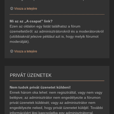
Vissza a tetejére
Mi az az „A csapat” link?
Ezen az oldalon egy listát találhatsz a fórum
üzemeltetőiről: az adminisztrátorokról és a moderátorokról
(utóbbiaknál jelezve például azt is, hogy melyik fórumot
moderálják).
Vissza a tetejére
PRIVÁT ÜZENETEK
Nem tudok privát üzenetet küldeni!
Ennek három oka lehet: nem regisztráltál, vagy nem vagy
belépve; az adminisztrátor nem engedélyezte a fórumon
privát üzenetek küldését; vagy az adminisztrátor nem
engedélyezte neked, hogy privát üzenetet küldjél. További
információért lépj kapcsolatba egy adminisztrátorral.