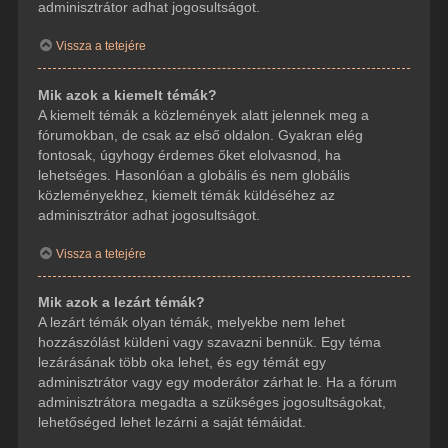
adminisztrátor adhat jogosultságot.
Vissza a tetejére
Mik azok a kiemelt témák?
A kiemelt témák a közlemények alatt jelennek meg a
fórumokban, de csak az első oldalon. Gyakran elég
fontosak, úgyhogy érdemes őket elolvasnod, ha
lehetséges. Hasonlóan a globális és nem globális
közleményekhez, kiemelt témák küldéséhez az
adminisztrátor adhat jogosultságot.
Vissza a tetejére
Mik azok a lezárt témák?
A lezárt témák olyan témák, melyekbe nem lehet
hozzászólást küldeni vagy szavazni bennük. Egy téma
lezárásának több oka lehet, és egy témát egy
adminisztrátor vagy egy moderátor zárhat le. Ha a fórum
adminisztrátora megadta a szükséges jogosultságokat,
lehetőséged lehet lezárni a saját témáidat.