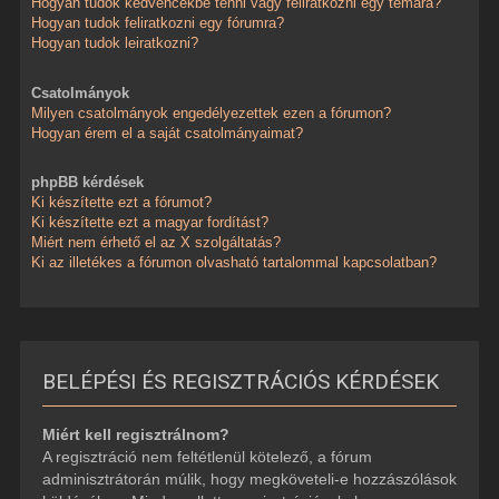
Hogyan tudok kedvencekbe tenni vagy feliratkozni egy témára?
Hogyan tudok feliratkozni egy fórumra?
Hogyan tudok leiratkozni?
Csatolmányok
Milyen csatolmányok engedélyezettek ezen a fórumon?
Hogyan érem el a saját csatolmányaimat?
phpBB kérdések
Ki készítette ezt a fórumot?
Ki készítette ezt a magyar fordítást?
Miért nem érhető el az X szolgáltatás?
Ki az illetékes a fórumon olvasható tartalommal kapcsolatban?
BELÉPÉSI ÉS REGISZTRÁCIÓS KÉRDÉSEK
Miért kell regisztrálnom?
A regisztráció nem feltétlenül kötelező, a fórum
adminisztrátorán múlik, hogy megköveteli-e hozzászólások