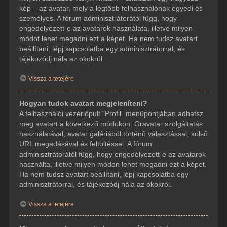
kép – az avatar, mely a legtöbb felhasználónak egyedi és
személyes. A fórum adminisztrátorától függ, hogy
engedélyezett-e az avatarok használata, illetve milyen
módot lehet megadni ezt a képet. Ha nem tudsz avatart
beállítani, lépj kapcsolatba egy adminisztrátorral, és
tájékozódj nála az okokról.
Vissza a tetejére
Hogyan tudok avatart megjeleníteni?
A felhasználói vezérlőpult “Profil” menüpontjában adhatsz
meg avatart a következő módokon: Gravatar szolgáltatás
használatával, avatar galériából történő választással, külső
URL megadásával és feltöltéssel. A fórum
adminisztrátorától függ, hogy engedélyezett-e az avatarok
használta, illetve milyen módon lehet megadni ezt a képet.
Ha nem tudsz avatart beállítani, lépj kapcsolatba egy
adminisztrátorral, és tájékozódj nála az okokról.
Vissza a tetejére