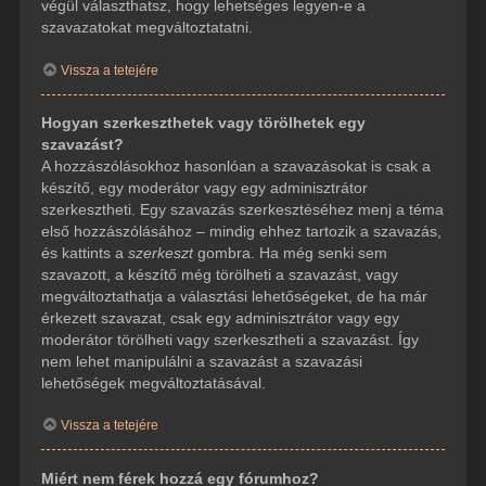
végül választhatsz, hogy lehetséges legyen-e a
szavazatokat megváltoztatatni.
Vissza a tetejére
Hogyan szerkeszthetek vagy törölhetek egy
szavazást?
A hozzászólásokhoz hasonlóan a szavazásokat is csak a
készítő, egy moderátor vagy egy adminisztrátor
szerkesztheti. Egy szavazás szerkesztéséhez menj a téma
első hozzászólásához – mindig ehhez tartozik a szavazás,
és kattints a
szerkeszt
gombra. Ha még senki sem
szavazott, a készítő még törölheti a szavazást, vagy
megváltoztathatja a választási lehetőségeket, de ha már
érkezett szavazat, csak egy adminisztrátor vagy egy
moderátor törölheti vagy szerkesztheti a szavazást. Így
nem lehet manipulálni a szavazást a szavazási
lehetőségek megváltoztatásával.
Vissza a tetejére
Miért nem férek hozzá egy fórumhoz?