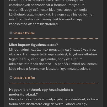
csatolmányok hozzáadását a fórumba, melybe írni
szeretnél, vagy talán csak bizonyos csoportok tagjai
küldhetnek csatolmányokat. Ha nem vagy biztos benne,
miért nem tudsz csatolmányokat hozzáadni, lépj
kapcsolatba az adminisztrátorral.
Vissza a tetejére
Miért kaptam figyelmeztetést?
Minden adminisztrátornak megvan a saját szabályzata az
oldalára. Ha megsértettél egy szabályt, figyelmeztethetnek
téged. Kérjük, vedd figyelembe, hogy ez a fórum
adminisztrátorának döntése – a phpBB Limited-nak semmi
köze nincs a fórumokon kiosztott figyelmeztetésekhez.
Vissza a tetejére
Hogyan jelenthetek egy hozzászólást a
moderátoroknak?
Menj a hozzászóláshoz, melyet jelenteni szeretnél, és ha a
fórum adminisztrátora engedélyezte, látnod kell egy