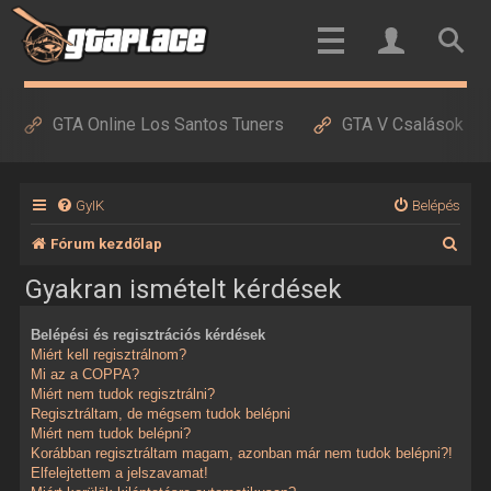
GTA Online Los Santos Tuners
GTA V Csalások
GyIK
Belépés
K
Fórum kezdőlap
e
Gyakran ismételt kérdések
r
Belépési és regisztrációs kérdések
e
Miért kell regisztrálnom?
s
Mi az a COPPA?
Miért nem tudok regisztrálni?
é
Regisztráltam, de mégsem tudok belépni
Miért nem tudok belépni?
s
Korábban regisztráltam magam, azonban már nem tudok belépni?!
Elfelejtettem a jelszavamat!