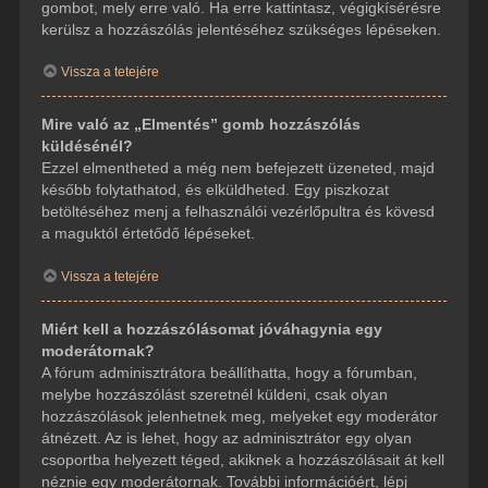
gombot, mely erre való. Ha erre kattintasz, végigkísérésre
kerülsz a hozzászólás jelentéséhez szükséges lépéseken.
Vissza a tetejére
Mire való az „Elmentés” gomb hozzászólás
küldésénél?
Ezzel elmentheted a még nem befejezett üzeneted, majd
később folytathatod, és elküldheted. Egy piszkozat
betöltéséhez menj a felhasználói vezérlőpultra és kövesd
a maguktól értetődő lépéseket.
Vissza a tetejére
Miért kell a hozzászólásomat jóváhagynia egy
moderátornak?
A fórum adminisztrátora beállíthatta, hogy a fórumban,
melybe hozzászólást szeretnél küldeni, csak olyan
hozzászólások jelenhetnek meg, melyeket egy moderátor
átnézett. Az is lehet, hogy az adminisztrátor egy olyan
csoportba helyezett téged, akiknek a hozzászólásait át kell
néznie egy moderátornak. További információért, lépj