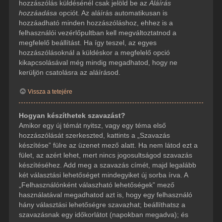
hozzászólás küldésénél csak jelöld be az
Aláírás
hozzáadása
opciót. Az aláírás automatikusan is
hozzáadható minden hozzászóláshoz, ehhez is a
felhasználói vezérlőpultban kell megváltoztatnod a
megfelelő beállítást. Ha így teszel, az egyes
hozzászólásoknál a küldéskor a megfelelő opció
kikapcsolásával még mindig megadhatod, hogy ne
kerüljön csatolásra az aláírásod.
Vissza a tetejére
Hogyan készíthetek szavazást?
Amikor egy új témát nyitsz, vagy egy téma első
hozzászólását szerkeszted, kattints a „Szavazás
készítése” fülre az üzenet mező alatt. Ha nem látod ezt a
fület, az azért lehet, mert nincs jogosultságod szavazás
készítéséhez. Add meg a szavazás címét, majd legalább
két választási lehetőséget mindegyiket új sorba írva. A
„Felhasználónként válaszható lehetőségek” mező
használatával megadhatod azt is, hogy egy felhasználó
hány választási lehetőségre szavazhat; beállíthatsz a
szavazásnak egy időkorlátot (napokban megadva); és