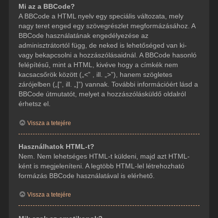
Mi az a BBCode?
A BBCode a HTML nyelv egy speciális változata, mely
nagy teret enged egy szövegrészlet megformázásához. A
BBCode használatának engedélyezése az
adminisztrátortól függ, de neked is lehetőséged van ki-
vagy bekapcsolni a hozzászólásaidnál. A BBCode hasonló
felépítésű, mint a HTML, kivéve hogy a címkék nem
kacsacsőrök között („<” , ill. „>”), hanem szögletes
zárójelben („[”, ill. „]”) vannak. További információért lásd a
BBCode útmutatót, melyet a hozzászólásküldő oldalról
érhetsz el.
Vissza a tetejére
Használhatok HTML-t?
Nem. Nem lehetséges HTML-t küldeni, majd azt HTML-
ként is megjeleníteni. A legtöbb HTML-lel létrehozható
formázás BBCode használatával is elérhető.
Vissza a tetejére