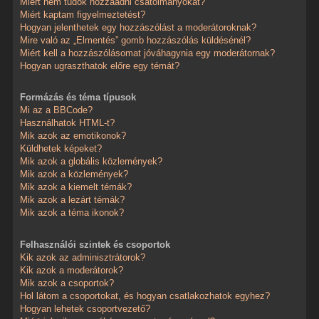
Miért nem tudok hozzáadni csatolmányokat?
Miért kaptam figyelmeztetést?
Hogyan jelenthetek egy hozzászólást a moderátoroknak?
Mire való az „Elmentés” gomb hozzászólás küldésénél?
Miért kell a hozzászólásomat jóváhagynia egy moderátornak?
Hogyan ugraszthatok előre egy témát?
Formázás és téma típusok
Mi az a BBCode?
Használhatok HTML-t?
Mik azok az emotikonok?
Küldhetek képeket?
Mik azok a globális közlemények?
Mik azok a közlemények?
Mik azok a kiemelt témák?
Mik azok a lezárt témák?
Mik azok a téma ikonok?
Felhasználói szintek és csoportok
Kik azok az adminisztrátorok?
Kik azok a moderátorok?
Mik azok a csoportok?
Hol látom a csoportokat, és hogyan csatlakozhatok egyhez?
Hogyan lehetek csoportvezető?