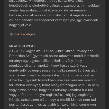
küldéséhez. Mindemellett a regisztrációval plusz
lehetőségek is elérhetővé válnak a számodra, mint például
avatar használata, privát üzenetek, illetve e-mailek
küldése, csatlakozás csoportokhoz stb. A regisztráció
csupán néhány másodpercet vesz igénybe, így javasoljuk,
hogy éljél vele.
Vissza a tetejére
Mi az a COPPA?
A COPPA, vagyis az 1998-as „Child Online Privacy and
Protection Act” (gyerekek online adatvédelméről intézkedő
törvény) egy egyesült államokbeli törvény, mely
megköveteli a honlapoktól, hogy írásos szülői vagy
gondviselői beleegyezéssel rendelkezzenek 13 éven aluli
személyektől való adatgyűjtéshez. Ez a törvény csak az
Amerikai Egyesült Államokban lévő szervereken működő
fórumokra érvényes, tehát Magyarországon nem. Ha nem
vagy biztos benne, hogy ez a törvény vonatkozik-e rád
vagy a fórumra, melyre regisztrálsz, kérj jogi segítséget.
Kérjük, tartsd szem előtt, hogy a phpBB Limited nem tud
jogi tanácsot adni, és az alább leírtakon kívül semmilyen