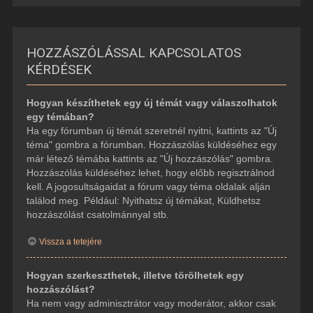
HOZZÁSZÓLÁSSAL KAPCSOLATOS
KÉRDÉSEK
Hogyan készíthetek egy új témát vagy válaszolhatok
egy témában?
Ha egy fórumban új témát szeretnél nyitni, kattints az "Új
téma" gombra a fórumban. Hozzászólás küldéséhez egy
már létező témába kattints az "Új hozzászólás" gombra.
Hozzászólás küldéséhez lehet, hogy előbb regisztrálnod
kell. A jogosultságaidat a fórum vagy téma oldalak alján
találod meg. Például: Nyithatsz új témákat, Küldhetsz
hozzászólást csatolmánnyal stb.
Vissza a tetejére
Hogyan szerkeszthetek, illetve törölhetek egy
hozzászólást?
Ha nem vagy adminisztrátor vagy moderátor, akkor csak