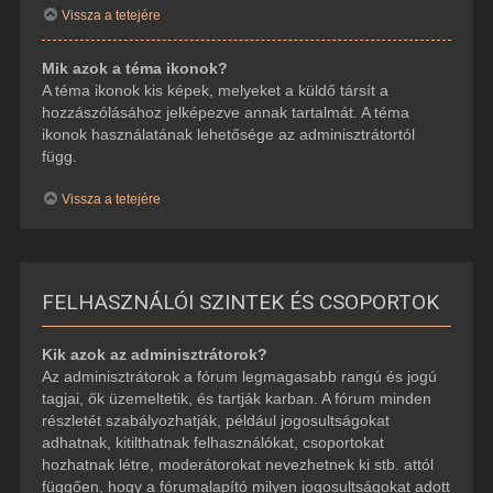
Vissza a tetejére
Mik azok a téma ikonok?
A téma ikonok kis képek, melyeket a küldő társít a
hozzászólásához jelképezve annak tartalmát. A téma
ikonok használatának lehetősége az adminisztrátortól
függ.
Vissza a tetejére
FELHASZNÁLÓI SZINTEK ÉS CSOPORTOK
Kik azok az adminisztrátorok?
Az adminisztrátorok a fórum legmagasabb rangú és jogú
tagjai, ők üzemeltetik, és tartják karban. A fórum minden
részletét szabályozhatják, például jogosultságokat
adhatnak, kitilthatnak felhasználókat, csoportokat
hozhatnak létre, moderátorokat nevezhetnek ki stb. attól
függően, hogy a fórumalapító milyen jogosultságokat adott