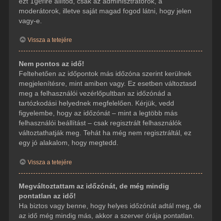
ezt
Igen
re állítod, csak az adminisztrátorok, a
moderátorok, illetve saját magad fogod látni, hogy jelen
vagy-e.
Vissza a tetejére
Nem pontos az idő!
Feltehetően az időpontok más időzóna szerint kerülnek
megjelenítésre, mint amiben vagy. Ez esetben változtasd
meg a felhasználói vezérlőpultban az időzónád a
tartózkodási helyednek megfelelően. Kérjük, vedd
figyelembe, hogy az időzónát – mint a legtöbb más
felhasználói beállítást – csak regisztrált felhasználók
változtathatják meg. Tehát ha még nem regisztráltál, ez
egy jó alakalom, hogy megtedd.
Vissza a tetejére
Megváltoztattam az időzónát, de még mindig
pontatlan az idő!
Ha biztos vagy benne, hogy helyes időzónát adtál meg, de
az idő még mindig más, akkor a szerver órája pontatlan.