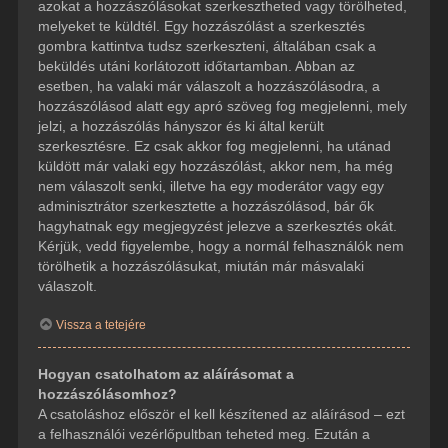
azokat a hozzászólásokat szerkesztheted vagy törölheted,
melyeket te küldtél. Egy hozzászólást a szerkesztés
gombra kattintva tudsz szerkeszteni, általában csak a
beküldés utáni korlátozott időtartamban. Abban az
esetben, ha valaki már válaszolt a hozzászólásodra, a
hozzászólásod alatt egy apró szöveg fog megjelenni, mely
jelzi, a hozzászólás hányszor és ki által került
szerkesztésre. Ez csak akkor fog megjelenni, ha utánad
küldött már valaki egy hozzászólást, akkor nem, ha még
nem válaszolt senki, illetve ha egy moderátor vagy egy
adminisztrátor szerkesztette a hozzászólásod, bár ők
hagyhatnak egy megjegyzést jelezve a szerkesztés okát.
Kérjük, vedd figyelembe, hogy a normál felhasználók nem
törölhetik a hozzászólásukat, miután már másvalaki
válaszolt.
Vissza a tetejére
Hogyan csatolhatom az aláírásomat a
hozzászólásomhoz?
A csatoláshoz először el kell készítened az aláírásod – ezt
a felhasználói vezérlőpultban teheted meg. Ezután a