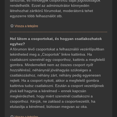
tartozhat, és mindegyik csoporthoz saját jogosultságok
rendelhetők. Ezzel az adminisztrátor könnyedén
létrehozhat zártkörű fórumokat, moderátorrá tehet
egyszerre több felhasználót stb.
Vissza a tetejére
Hol látom a csoportokat, és hogyan csatlakozhatok
egyhez?
A fórumon lévő csoportokat a felhasználói vezérlőpultban
tekintheted meg a „Csoportok” linkre kattintva. Ha
csatlakozni szeretnél egy csoporthoz, kattints a megfelelő
gombra. Mindemellett nem az összes csoport
nyílt
hozzáférésű
, néhánynál jóváhagyás szükséges a
csatlakozáshoz, néhány zárt, néhány pedig egyenesen
rejtett. Ha a csoport nyitott, akkor a megfelelő gombra
kattintva tudsz csatlakozni. Ezután a csoport vezetőjének
jóvá kell hagynia a kérelmed – ennek kapcsán
megkérdezheti, hogy miért szeretnél csatlakozni a
csoporthoz. Kérjük, ne zaklasd a csoportvezetőt, ha
elutasítja a kérelmed, biztosan megvan az oka.
Vissza a tetejére