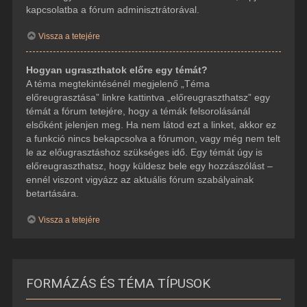
kapcsolatba a fórum adminisztrátorával.
Vissza a tetejére
Hogyan ugraszthatok előre egy témát?
A téma megtekintésénél megjelenő „Téma
előreugrasztása” linkre kattintva „előreugraszthatsz” egy
témát a fórum tetejére, hogy a témák felsorolásánál
elsőként jelenjen meg. Ha nem látod ezt a linket, akkor ez
a funkció nincs bekapcsolva a fórumon, vagy még nem telt
le az előugrasztáshoz szükséges idő. Egy témát úgy is
előreugraszthatsz, hogy küldesz bele egy hozzászólást –
ennél viszont vigyázz az aktuális fórum szabályainak
betartására.
Vissza a tetejére
FORMÁZÁS ÉS TÉMA TÍPUSOK