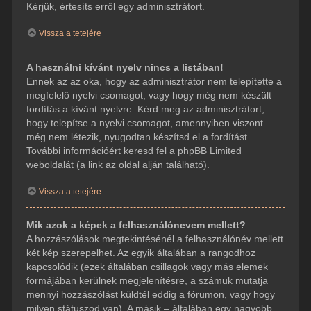
Kérjük, értesíts erről egy adminisztrátort.
Vissza a tetejére
A használni kívánt nyelv nincs a listában!
Ennek az az oka, hogy az adminisztrátor nem telepítette a
megfelelő nyelvi csomagot, vagy hogy még nem készült
fordítás a kívánt nyelvre. Kérd meg az adminisztrátort,
hogy telepítse a nyelvi csomagot, amennyiben viszont
még nem létezik, nyugodtan készítsd el a fordítást.
További információért keresd fel a phpBB Limited
weboldalát (a link az oldal alján található).
Vissza a tetejére
Mik azok a képek a felhasználónevem mellett?
A hozzászólások megtekintésénél a felhasználónév mellett
két kép szerepelhet. Az egyik általában a rangodhoz
kapcsolódik (ezek általában csillagok vagy más elemek
formájában kerülnek megjelenítésre, a számuk mutatja
mennyi hozzászólást küldtél eddig a fórumon, vagy hogy
milyen státuszod van). A másik – általában egy nagyobb