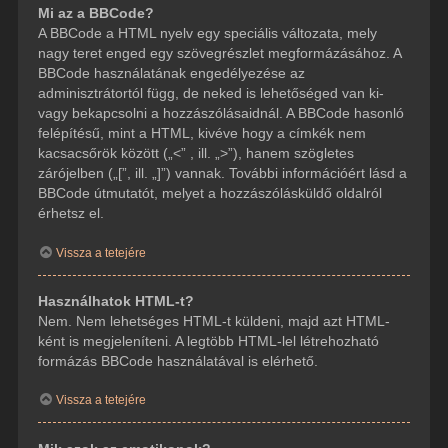
Mi az a BBCode?
A BBCode a HTML nyelv egy speciális változata, mely
nagy teret enged egy szövegrészlet megformázásához. A
BBCode használatának engedélyezése az
adminisztrátortól függ, de neked is lehetőséged van ki-
vagy bekapcsolni a hozzászólásaidnál. A BBCode hasonló
felépítésű, mint a HTML, kivéve hogy a címkék nem
kacsacsőrök között („<” , ill. „>”), hanem szögletes
zárójelben („[”, ill. „]”) vannak. További információért lásd a
BBCode útmutatót, melyet a hozzászólásküldő oldalról
érhetsz el.
Vissza a tetejére
Használhatok HTML-t?
Nem. Nem lehetséges HTML-t küldeni, majd azt HTML-
ként is megjeleníteni. A legtöbb HTML-lel létrehozható
formázás BBCode használatával is elérhető.
Vissza a tetejére