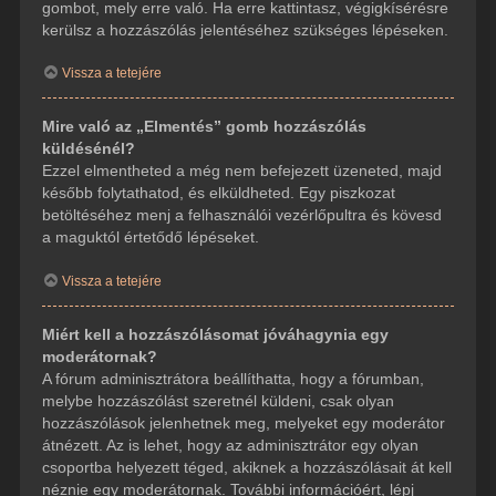
gombot, mely erre való. Ha erre kattintasz, végigkísérésre
kerülsz a hozzászólás jelentéséhez szükséges lépéseken.
Vissza a tetejére
Mire való az „Elmentés” gomb hozzászólás
küldésénél?
Ezzel elmentheted a még nem befejezett üzeneted, majd
később folytathatod, és elküldheted. Egy piszkozat
betöltéséhez menj a felhasználói vezérlőpultra és kövesd
a maguktól értetődő lépéseket.
Vissza a tetejére
Miért kell a hozzászólásomat jóváhagynia egy
moderátornak?
A fórum adminisztrátora beállíthatta, hogy a fórumban,
melybe hozzászólást szeretnél küldeni, csak olyan
hozzászólások jelenhetnek meg, melyeket egy moderátor
átnézett. Az is lehet, hogy az adminisztrátor egy olyan
csoportba helyezett téged, akiknek a hozzászólásait át kell
néznie egy moderátornak. További információért, lépj