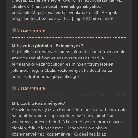
(hacsak az nem érhető el kívülről is), azonosítást igénylő
oldalakról (mint például freemail, gmail, yahoo
postafiókok), jelszóval védett weblapokról stb. A képek
megjelenítéséhez használd az [img] BBCode címkét.
Vissza a tetejére
Mik azok a globális közlemények?
A globális közlemények fontos információkat tartalmaznak,
ezért olvasd el őket valahányszor csak tudod. A
felhasználói vezérlőpultban és minden fórum tetején
jelennek meg. Globális közlemények küldéséhez az
adminisztrátor adhat jogosultságot.
Vissza a tetejére
Mik azok a közlemények?
A közlemények gyakran fontos információkat tartalmaznak
az adott fórummal kapcsolatban, ezért olvasd el őket
valahányszor csak tudod. A közlemények a fórum összes
oldalán, felül jelennek meg. Hasonlóan a globális
közleményekhez, közlemények küldéséhez is az