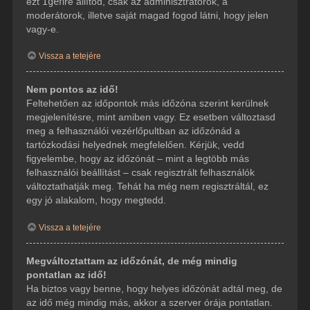
ezt
Igen
re állítod, csak az adminisztrátorok, a
moderátorok, illetve saját magad fogod látni, hogy jelen
vagy-e.
Vissza a tetejére
Nem pontos az idő!
Feltehetően az időpontok más időzóna szerint kerülnek
megjelenítésre, mint amiben vagy. Ez esetben változtasd
meg a felhasználói vezérlőpultban az időzónád a
tartózkodási helyednek megfelelően. Kérjük, vedd
figyelembe, hogy az időzónát – mint a legtöbb más
felhasználói beállítást – csak regisztrált felhasználók
változtathatják meg. Tehát ha még nem regisztráltál, ez
egy jó alakalom, hogy megtedd.
Vissza a tetejére
Megváltoztattam az időzónát, de még mindig
pontatlan az idő!
Ha biztos vagy benne, hogy helyes időzónát adtál meg, de
az idő még mindig más, akkor a szerver órája pontatlan.