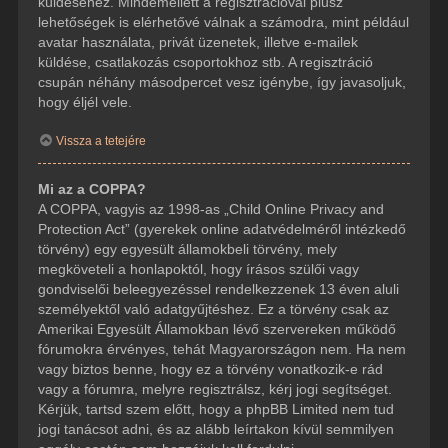
küldéséhez. Mindemellett a regisztrációval plusz
lehetőségek is elérhetővé válnak a számodra, mint például
avatar használata, privát üzenetek, illetve e-mailek
küldése, csatlakozás csoportokhoz stb. A regisztráció
csupán néhány másodpercet vesz igénybe, így javasoljuk,
hogy éljél vele.
Vissza a tetejére
Mi az a COPPA?
A COPPA, vagyis az 1998-as „Child Online Privacy and
Protection Act” (gyerekek online adatvédelméről intézkedő
törvény) egy egyesült államokbeli törvény, mely
megköveteli a honlapoktól, hogy írásos szülői vagy
gondviselői beleegyezéssel rendelkezzenek 13 éven aluli
személyektől való adatgyűjtéshez. Ez a törvény csak az
Amerikai Egyesült Államokban lévő szervereken működő
fórumokra érvényes, tehát Magyarországon nem. Ha nem
vagy biztos benne, hogy ez a törvény vonatkozik-e rád
vagy a fórumra, melyre regisztrálsz, kérj jogi segítséget.
Kérjük, tartsd szem előtt, hogy a phpBB Limited nem tud
jogi tanácsot adni, és az alább leírtakon kívül semmilyen