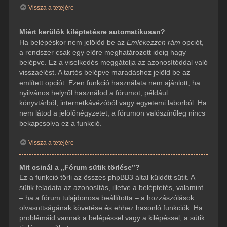
Vissza a tetejére
Miért kerülök kiléptetésre automatikusan?
Ha belépéskor nem jelölöd be az
Emlékezzen rám
opciót,
a rendszer csak egy előre meghatározott ideig hagy
belépve. Ez a viselkedés meggátolja az azonosítóddal való
visszaélést. A tartós belépve maradáshoz jelöld be az
említett opciót. Ezen funkció használata nem ajánlott, ha
nyilvános helyről használod a fórumot, például
könyvtárból, internetkávézóból vagy egyetemi laborból. Ha
nem látod a jelölőnégyzetet, a fórumon valószínűleg nincs
bekapcsolva ez a funkció.
Vissza a tetejére
Mit csinál a „Fórum sütik törlése”?
Ez a funkció törli az összes phpBB3 által küldött sütit. A
sütik feladata az azonosítás, illetve a beléptetés, valamint
– ha a fórum tulajdonosa beállította – a hozzászólások
olvasottságának követése és ehhez hasonló funkciók. Ha
problémáid vannak a belépéssel vagy a kilépéssel, a sütik