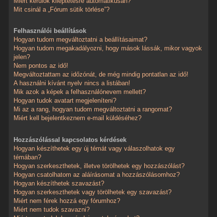
Miért kerülök kiléptetésre automatikusan?
Mit csinál a „Fórum sütik törlése”?
Felhasználói beállítások
Hogyan tudom megváltoztatni a beállításaimat?
Hogyan tudom megakadályozni, hogy mások lássák, mikor vagyok
jelen?
Nem pontos az idő!
Megváltoztattam az időzónát, de még mindig pontatlan az idő!
A használni kívánt nyelv nincs a listában!
Mik azok a képek a felhasználónevem mellett?
Hogyan tudok avatart megjeleníteni?
Mi az a rang, hogyan tudom megváltoztatni a rangomat?
Miért kell bejelentkeznem e-mail küldéséhez?
Hozzászólással kapcsolatos kérdések
Hogyan készíthetek egy új témát vagy válaszolhatok egy
témában?
Hogyan szerkeszthetek, illetve törölhetek egy hozzászólást?
Hogyan csatolhatom az aláírásomat a hozzászólásomhoz?
Hogyan készíthetek szavazást?
Hogyan szerkeszthetek vagy törölhetek egy szavazást?
Miért nem férek hozzá egy fórumhoz?
Miért nem tudok szavazni?