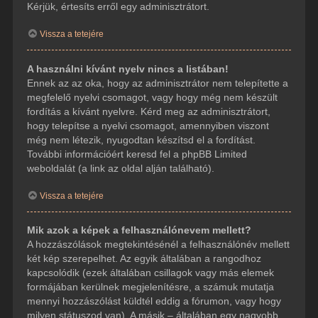
Kérjük, értesíts erről egy adminisztrátort.
Vissza a tetejére
A használni kívánt nyelv nincs a listában!
Ennek az az oka, hogy az adminisztrátor nem telepítette a
megfelelő nyelvi csomagot, vagy hogy még nem készült
fordítás a kívánt nyelvre. Kérd meg az adminisztrátort,
hogy telepítse a nyelvi csomagot, amennyiben viszont
még nem létezik, nyugodtan készítsd el a fordítást.
További információért keresd fel a phpBB Limited
weboldalát (a link az oldal alján található).
Vissza a tetejére
Mik azok a képek a felhasználónevem mellett?
A hozzászólások megtekintésénél a felhasználónév mellett
két kép szerepelhet. Az egyik általában a rangodhoz
kapcsolódik (ezek általában csillagok vagy más elemek
formájában kerülnek megjelenítésre, a számuk mutatja
mennyi hozzászólást küldtél eddig a fórumon, vagy hogy
milyen státuszod van). A másik – általában egy nagyobb