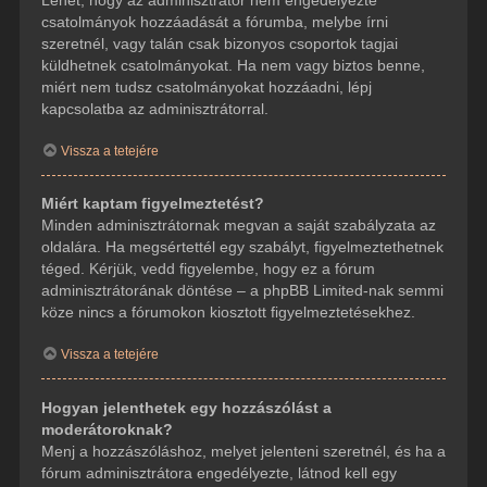
csatolmányok hozzáadását a fórumba, melybe írni
szeretnél, vagy talán csak bizonyos csoportok tagjai
küldhetnek csatolmányokat. Ha nem vagy biztos benne,
miért nem tudsz csatolmányokat hozzáadni, lépj
kapcsolatba az adminisztrátorral.
Vissza a tetejére
Miért kaptam figyelmeztetést?
Minden adminisztrátornak megvan a saját szabályzata az
oldalára. Ha megsértettél egy szabályt, figyelmeztethetnek
téged. Kérjük, vedd figyelembe, hogy ez a fórum
adminisztrátorának döntése – a phpBB Limited-nak semmi
köze nincs a fórumokon kiosztott figyelmeztetésekhez.
Vissza a tetejére
Hogyan jelenthetek egy hozzászólást a
moderátoroknak?
Menj a hozzászóláshoz, melyet jelenteni szeretnél, és ha a
fórum adminisztrátora engedélyezte, látnod kell egy