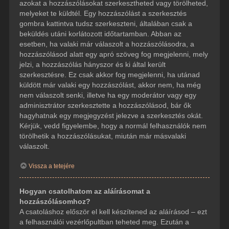
azokat a hozzászólásokat szerkesztheted vagy törölheted,
melyeket te küldtél. Egy hozzászólást a szerkesztés
gombra kattintva tudsz szerkeszteni, általában csak a
beküldés utáni korlátozott időtartamban. Abban az
esetben, ha valaki már válaszolt a hozzászólásodra, a
hozzászólásod alatt egy apró szöveg fog megjelenni, mely
jelzi, a hozzászólás hányszor és ki által került
szerkesztésre. Ez csak akkor fog megjelenni, ha utánad
küldött már valaki egy hozzászólást, akkor nem, ha még
nem válaszolt senki, illetve ha egy moderátor vagy egy
adminisztrátor szerkesztette a hozzászólásod, bár ők
hagyhatnak egy megjegyzést jelezve a szerkesztés okát.
Kérjük, vedd figyelembe, hogy a normál felhasználók nem
törölhetik a hozzászólásukat, miután már másvalaki
válaszolt.
Vissza a tetejére
Hogyan csatolhatom az aláírásomat a
hozzászólásomhoz?
A csatoláshoz először el kell készítened az aláírásod – ezt
a felhasználói vezérlőpultban teheted meg. Ezután a