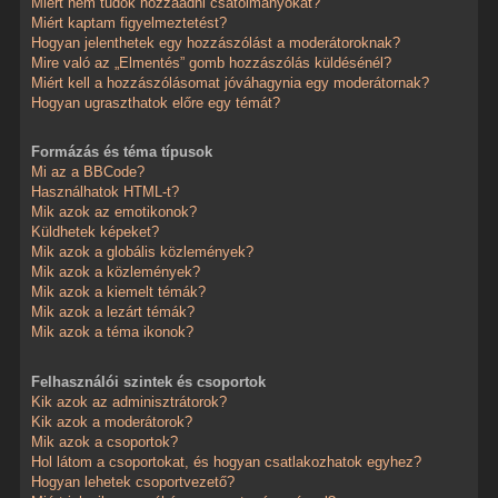
Miért nem tudok hozzáadni csatolmányokat?
Miért kaptam figyelmeztetést?
Hogyan jelenthetek egy hozzászólást a moderátoroknak?
Mire való az „Elmentés” gomb hozzászólás küldésénél?
Miért kell a hozzászólásomat jóváhagynia egy moderátornak?
Hogyan ugraszthatok előre egy témát?
Formázás és téma típusok
Mi az a BBCode?
Használhatok HTML-t?
Mik azok az emotikonok?
Küldhetek képeket?
Mik azok a globális közlemények?
Mik azok a közlemények?
Mik azok a kiemelt témák?
Mik azok a lezárt témák?
Mik azok a téma ikonok?
Felhasználói szintek és csoportok
Kik azok az adminisztrátorok?
Kik azok a moderátorok?
Mik azok a csoportok?
Hol látom a csoportokat, és hogyan csatlakozhatok egyhez?
Hogyan lehetek csoportvezető?