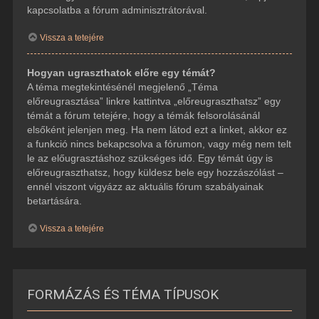
kapcsolatba a fórum adminisztrátorával.
Vissza a tetejére
Hogyan ugraszthatok előre egy témát?
A téma megtekintésénél megjelenő „Téma
előreugrasztása” linkre kattintva „előreugraszthatsz” egy
témát a fórum tetejére, hogy a témák felsorolásánál
elsőként jelenjen meg. Ha nem látod ezt a linket, akkor ez
a funkció nincs bekapcsolva a fórumon, vagy még nem telt
le az előugrasztáshoz szükséges idő. Egy témát úgy is
előreugraszthatsz, hogy küldesz bele egy hozzászólást –
ennél viszont vigyázz az aktuális fórum szabályainak
betartására.
Vissza a tetejére
FORMÁZÁS ÉS TÉMA TÍPUSOK