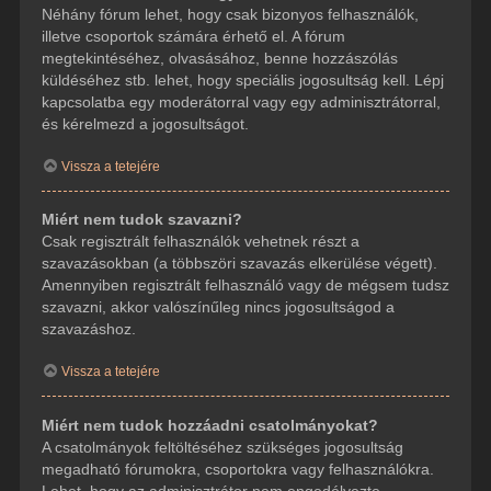
Néhány fórum lehet, hogy csak bizonyos felhasználók,
illetve csoportok számára érhető el. A fórum
megtekintéséhez, olvasásához, benne hozzászólás
küldéséhez stb. lehet, hogy speciális jogosultság kell. Lépj
kapcsolatba egy moderátorral vagy egy adminisztrátorral,
és kérelmezd a jogosultságot.
Vissza a tetejére
Miért nem tudok szavazni?
Csak regisztrált felhasználók vehetnek részt a
szavazásokban (a többszöri szavazás elkerülése végett).
Amennyiben regisztrált felhasználó vagy de mégsem tudsz
szavazni, akkor valószínűleg nincs jogosultságod a
szavazáshoz.
Vissza a tetejére
Miért nem tudok hozzáadni csatolmányokat?
A csatolmányok feltöltéséhez szükséges jogosultság
megadható fórumokra, csoportokra vagy felhasználókra.
Lehet, hogy az adminisztrátor nem engedélyezte