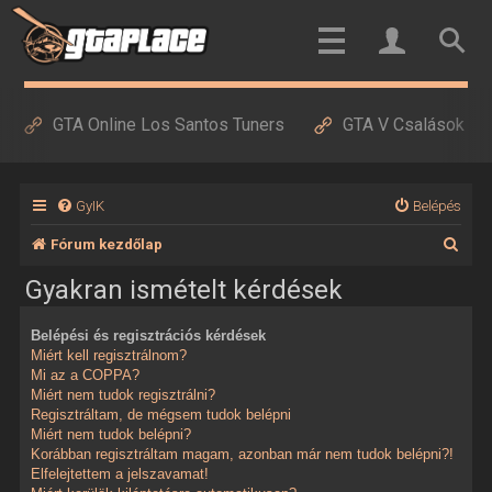
GTA Online Los Santos Tuners
GTA V Csalások
GyIK
Belépés
K
Fórum kezdőlap
e
Gyakran ismételt kérdések
r
Belépési és regisztrációs kérdések
e
Miért kell regisztrálnom?
s
Mi az a COPPA?
Miért nem tudok regisztrálni?
é
Regisztráltam, de mégsem tudok belépni
Miért nem tudok belépni?
s
Korábban regisztráltam magam, azonban már nem tudok belépni?!
Elfelejtettem a jelszavamat!