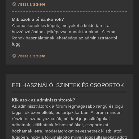
Vissza a tetejére
Mik azok a téma ikonok?
A téma ikonok kis képek, melyeket a küldő társít a
hozzászólásához jelképezve annak tartalmát. A téma
ikonok használatának lehetősége az adminisztrátortól
függ.
Vissza a tetejére
FELHASZNÁLÓI SZINTEK ÉS CSOPORTOK
Kik azok az adminisztrátorok?
Az adminisztrátorok a fórum legmagasabb rangú és jogú
tagjai, ők üzemeltetik, és tartják karban. A fórum minden
részletét szabályozhatják, például jogosultságokat
adhatnak, kitilthatnak felhasználókat, csoportokat
hozhatnak létre, moderátorokat nevezhetnek ki stb. attól
függően, hogy a fórumalapító milyen jogosultságokat adott