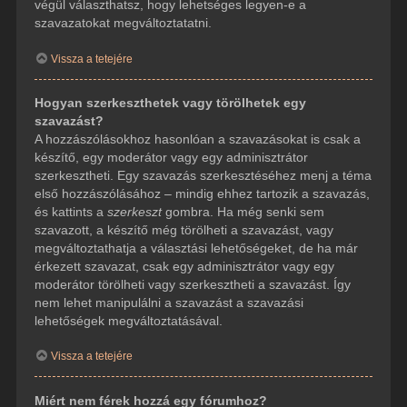
végül választhatsz, hogy lehetséges legyen-e a
szavazatokat megváltoztatatni.
Vissza a tetejére
Hogyan szerkeszthetek vagy törölhetek egy
szavazást?
A hozzászólásokhoz hasonlóan a szavazásokat is csak a
készítő, egy moderátor vagy egy adminisztrátor
szerkesztheti. Egy szavazás szerkesztéséhez menj a téma
első hozzászólásához – mindig ehhez tartozik a szavazás,
és kattints a
szerkeszt
gombra. Ha még senki sem
szavazott, a készítő még törölheti a szavazást, vagy
megváltoztathatja a választási lehetőségeket, de ha már
érkezett szavazat, csak egy adminisztrátor vagy egy
moderátor törölheti vagy szerkesztheti a szavazást. Így
nem lehet manipulálni a szavazást a szavazási
lehetőségek megváltoztatásával.
Vissza a tetejére
Miért nem férek hozzá egy fórumhoz?