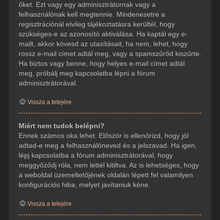
őket. Ezt vagy egy adminisztrátornak vagy a
felhasználónak kell megtennie. Mindenesetre a
regisztrációnál elvileg tájékoztatásra kerültél, hogy
szükséges-e az azonosító aktiválása. Ha kaptál egy e-
mailt, akkor kövesd az utasításait, ha nem, lehet, hogy
rossz e-mail címet adtál meg, vagy a spamszűrőd kiszűrte.
Ha biztos vagy benne, hogy helyes e-mail címet adtál
meg, próbálj meg kapcsolatba lépni a fórum
adminisztrátorával.
Vissza a tetejére
Miért nem tudok belépni?
Ennek számos oka lehet. Először is ellenőrizd, hogy jól
adtad-e meg a felhasználóneved és a jelszavad. Ha igen,
lépj kapcsolatba a fórum adminisztrátorával, hogy
meggyőződj róla, nem lettél kitiltva. Az is lehetséges, hogy
a weboldal üzemeltetőjének oldalán lépett fel valamilyen
konfigurációs hiba, melyet javítaniuk kéne.
Vissza a tetejére