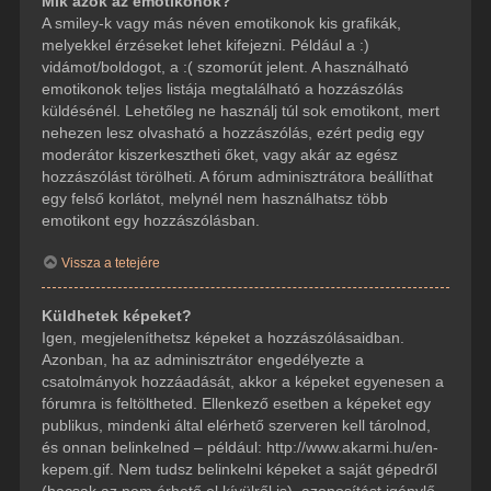
Mik azok az emotikonok?
A smiley-k vagy más néven emotikonok kis grafikák,
melyekkel érzéseket lehet kifejezni. Például a :)
vidámot/boldogot, a :( szomorút jelent. A használható
emotikonok teljes listája megtalálható a hozzászólás
küldésénél. Lehetőleg ne használj túl sok emotikont, mert
nehezen lesz olvasható a hozzászólás, ezért pedig egy
moderátor kiszerkesztheti őket, vagy akár az egész
hozzászólást törölheti. A fórum adminisztrátora beállíthat
egy felső korlátot, melynél nem használhatsz több
emotikont egy hozzászólásban.
Vissza a tetejére
Küldhetek képeket?
Igen, megjeleníthetsz képeket a hozzászólásaidban.
Azonban, ha az adminisztrátor engedélyezte a
csatolmányok hozzáadását, akkor a képeket egyenesen a
fórumra is feltöltheted. Ellenkező esetben a képeket egy
publikus, mindenki által elérhető szerveren kell tárolnod,
és onnan belinkelned – például: http://www.akarmi.hu/en-
kepem.gif. Nem tudsz belinkelni képeket a saját gépedről