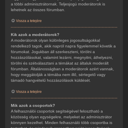
a többi adminisztrátornak. Teljesjogú moderátorok is
lehetnek az összes fórumban.
Vissza a tetejére
Kik azok a moderátorok?
A moderátorok olyan különleges jogosultságokkal
rendelkező tagok, akik napról napra figyelemmel követik a
fórumokat. Jogukban áll szerkeszteni, törölni a
hozzászólásokat, valamint lezárni, megnyitni, áthelyezni,
törölni és szétválasztani a témákat az általuk moderált
fórumban. Általánosságban a moderátorok azért vannak,
hogy meggátolják a témába nem illő, sértegető vagy
támadó hangvételű hozzászólások küldését.
Vissza a tetejére
Mik azok a csoportok?
A felhasználói csoportok segítségével felosztható a
közösség olyan egységekre, melyeket az adminisztrátor
könnyen kezelhet. Minden felhasználó több csoportba is