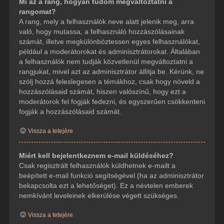
Mi az a rang, hogyan tudom megváltoztatni a
rangomat?
A rang, mely a felhasználók neve alatt jelenik meg, arra
való, hogy mutassa, a felhasználó hozzászólásainak
számát, illetve megkülönböztessen egyes felhasználókat,
például a moderátorokat és adminisztrátorokat. Általában
a felhasználók nem tudják közvetlenül megváltoztatni a
rangjukat, mivel azt az adminisztrátor állítja be. Kérünk, ne
szólj hozzá feleslegesen a témákhoz, csak hogy növeld a
hozzászólásaid számát, hiszen valószínű, hogy ezt a
moderátorok fel fogják fedezni, és egyszerűen csökkenteni
fogják a hozzászólásaid számát.
Vissza a tetejére
Miért kell bejelentkeznem e-mail küldéséhez?
Csak regisztrált felhasználók küldhetnek e-mailt a
beépített e-mail funkció segítségével (ha az adminisztrátor
bekapcsolta ezt a lehetőséget). Ez a névtelen emberek
nemkívánt leveleinek elkerülése végett szükséges.
Vissza a tetejére