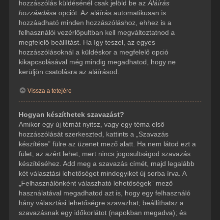
hozzászólás küldésénél csak jelöld be az
Aláírás
hozzáadása
opciót. Az aláírás automatikusan is
hozzáadható minden hozzászóláshoz, ehhez is a
felhasználói vezérlőpultban kell megváltoztatnod a
megfelelő beállítást. Ha így teszel, az egyes
hozzászólásoknál a küldéskor a megfelelő opció
kikapcsolásával még mindig megadhatod, hogy ne
kerüljön csatolásra az aláírásod.
Vissza a tetejére
Hogyan készíthetek szavazást?
Amikor egy új témát nyitsz, vagy egy téma első
hozzászólását szerkeszted, kattints a „Szavazás
készítése” fülre az üzenet mező alatt. Ha nem látod ezt a
fület, az azért lehet, mert nincs jogosultságod szavazás
készítéséhez. Add meg a szavazás címét, majd legalább
két választási lehetőséget mindegyiket új sorba írva. A
„Felhasználónként válaszható lehetőségek” mező
használatával megadhatod azt is, hogy egy felhasználó
hány választási lehetőségre szavazhat; beállíthatsz a
szavazásnak egy időkorlátot (napokban megadva); és