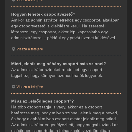
Hogyan lehetek csoportvezető?
Amikor az adminisztrátor létrehoz egy csoportot, általában
egy csoportvezető is kijelölésre kerül. Ha szeretnél
létrehozni egy csoportot, akkor lépj kapcsolatba egy
adminisztrátorral – például egy privát üzenet küldésével.
Vissza a tetejére
Miért jelenik meg néhány csoport más színnel?
Az adminisztrátor színeket rendelhet egy csoport
tagjaihoz, hogy könnyen azonosíthatók legyenek.
Vissza a tetejére
Mi az az „elsődleges csoport”?
Ha több csoport tagja is vagy, akkor ez a csoport
határozza meg, hogy milyen színnel jelenik meg a neved,
és hogy alapból milyen csoport avatar jelenik meg nálad.
Az adminisztrátor engedélyezheti, hogy megváltoztasd az
elsődleges csoportodat a felhasználói vezérlőpultban.