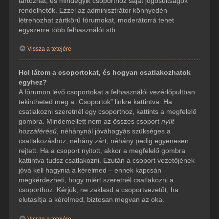
tartozhat, és mindegyik csoporthoz saját jogosultságok
rendelhetők. Ezzel az adminisztrátor könnyedén
létrehozhat zártkörű fórumokat, moderátorrá tehet
egyszerre több felhasználót stb.
Vissza a tetejére
Hol látom a csoportokat, és hogyan csatlakozhatok
egyhez?
A fórumon lévő csoportokat a felhasználói vezérlőpultban
tekintheted meg a „Csoportok” linkre kattintva. Ha
csatlakozni szeretnél egy csoporthoz, kattints a megfelelő
gombra. Mindemellett nem az összes csoport
nyílt
hozzáférésű
, néhánynál jóváhagyás szükséges a
csatlakozáshoz, néhány zárt, néhány pedig egyenesen
rejtett. Ha a csoport nyitott, akkor a megfelelő gombra
kattintva tudsz csatlakozni. Ezután a csoport vezetőjének
jóvá kell hagynia a kérelmed – ennek kapcsán
megkérdezheti, hogy miért szeretnél csatlakozni a
csoporthoz. Kérjük, ne zaklasd a csoportvezetőt, ha
elutasítja a kérelmed, biztosan megvan az oka.
Vissza a tetejére