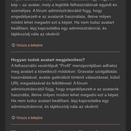
kép – az avatar, mely a legtöbb felhasználónak egyedi és
személyes. A fórum adminisztrátorától függ, hogy
engedélyezett-e az avatarok használata, illetve milyen
módot lehet megadni ezt a képet. Ha nem tudsz avatart
beállítani, lépj kapcsolatba egy adminisztrátorral, és
tájékozódj nála az okokról.
Vissza a tetejére
Hogyan tudok avatart megjeleníteni?
A felhasználói vezérlőpult “Profil” menüpontjában adhatsz
meg avatart a következő módokon: Gravatar szolgáltatás
használatával, avatar galériából történő választással, külső
URL megadásával és feltöltéssel. A fórum
adminisztrátorától függ, hogy engedélyezett-e az avatarok
használta, illetve milyen módon lehet megadni ezt a képet.
Ha nem tudsz avatart beállítani, lépj kapcsolatba egy
adminisztrátorral, és tájékozódj nála az okokról.
Vissza a tetejére