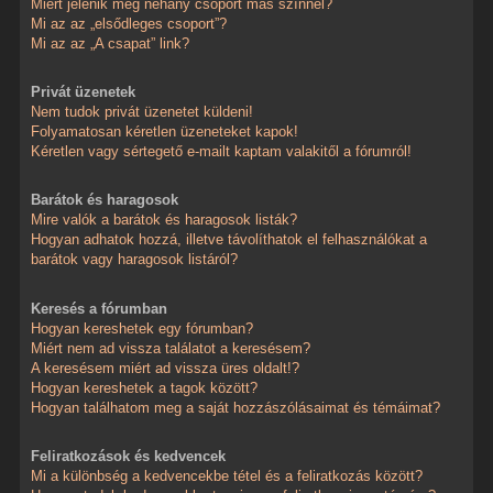
Miért jelenik meg néhány csoport más színnel?
Mi az az „elsődleges csoport”?
Mi az az „A csapat” link?
Privát üzenetek
Nem tudok privát üzenetet küldeni!
Folyamatosan kéretlen üzeneteket kapok!
Kéretlen vagy sértegető e-mailt kaptam valakitől a fórumról!
Barátok és haragosok
Mire valók a barátok és haragosok listák?
Hogyan adhatok hozzá, illetve távolíthatok el felhasználókat a
barátok vagy haragosok listáról?
Keresés a fórumban
Hogyan kereshetek egy fórumban?
Miért nem ad vissza találatot a keresésem?
A keresésem miért ad vissza üres oldalt!?
Hogyan kereshetek a tagok között?
Hogyan találhatom meg a saját hozzászólásaimat és témáimat?
Feliratkozások és kedvencek
Mi a különbség a kedvencekbe tétel és a feliratkozás között?