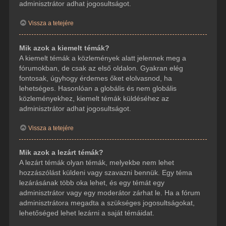
adminisztrátor adhat jogosultságot.
Vissza a tetejére
Mik azok a kiemelt témák?
A kiemelt témák a közlemények alatt jelennek meg a
fórumokban, de csak az első oldalon. Gyakran elég
fontosak, úgyhogy érdemes őket elolvasnod, ha
lehetséges. Hasonlóan a globális és nem globális
közleményekhez, kiemelt témák küldéséhez az
adminisztrátor adhat jogosultságot.
Vissza a tetejére
Mik azok a lezárt témák?
A lezárt témák olyan témák, melyekbe nem lehet
hozzászólást küldeni vagy szavazni bennük. Egy téma
lezárásának több oka lehet, és egy témát egy
adminisztrátor vagy egy moderátor zárhat le. Ha a fórum
adminisztrátora megadta a szükséges jogosultságokat,
lehetőséged lehet lezárni a saját témáidat.