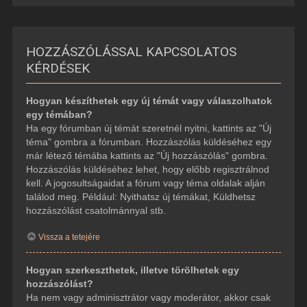
HOZZÁSZÓLÁSSAL KAPCSOLATOS
KÉRDÉSEK
Hogyan készíthetek egy új témát vagy válaszolhatok
egy témában?
Ha egy fórumban új témát szeretnél nyitni, kattints az "Új
téma" gombra a fórumban. Hozzászólás küldéséhez egy
már létező témába kattints az "Új hozzászólás" gombra.
Hozzászólás küldéséhez lehet, hogy előbb regisztrálnod
kell. A jogosultságaidat a fórum vagy téma oldalak alján
találod meg. Például: Nyithatsz új témákat, Küldhetsz
hozzászólást csatolmánnyal stb.
Vissza a tetejére
Hogyan szerkeszthetek, illetve törölhetek egy
hozzászólást?
Ha nem vagy adminisztrátor vagy moderátor, akkor csak