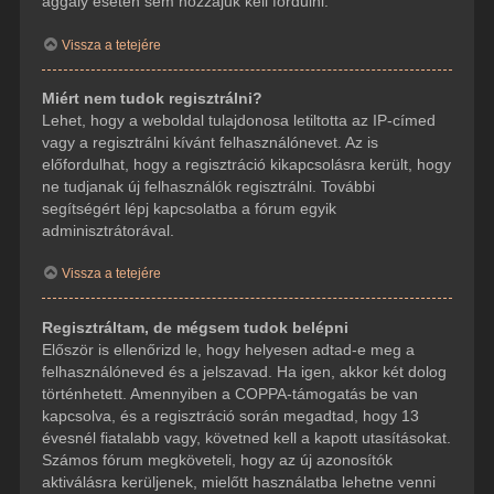
aggály esetén sem hozzájuk kell fordulni.
Vissza a tetejére
Miért nem tudok regisztrálni?
Lehet, hogy a weboldal tulajdonosa letiltotta az IP-címed
vagy a regisztrálni kívánt felhasználónevet. Az is
előfordulhat, hogy a regisztráció kikapcsolásra került, hogy
ne tudjanak új felhasználók regisztrálni. További
segítségért lépj kapcsolatba a fórum egyik
adminisztrátorával.
Vissza a tetejére
Regisztráltam, de mégsem tudok belépni
Először is ellenőrizd le, hogy helyesen adtad-e meg a
felhasználóneved és a jelszavad. Ha igen, akkor két dolog
történhetett. Amennyiben a COPPA-támogatás be van
kapcsolva, és a regisztráció során megadtad, hogy 13
évesnél fiatalabb vagy, követned kell a kapott utasításokat.
Számos fórum megköveteli, hogy az új azonosítók
aktiválásra kerüljenek, mielőtt használatba lehetne venni