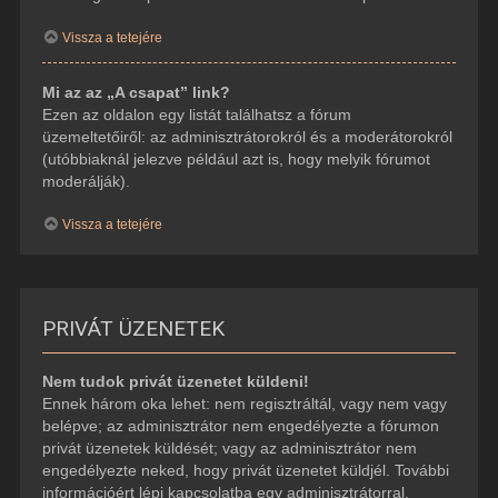
Vissza a tetejére
Mi az az „A csapat” link?
Ezen az oldalon egy listát találhatsz a fórum
üzemeltetőiről: az adminisztrátorokról és a moderátorokról
(utóbbiaknál jelezve például azt is, hogy melyik fórumot
moderálják).
Vissza a tetejére
PRIVÁT ÜZENETEK
Nem tudok privát üzenetet küldeni!
Ennek három oka lehet: nem regisztráltál, vagy nem vagy
belépve; az adminisztrátor nem engedélyezte a fórumon
privát üzenetek küldését; vagy az adminisztrátor nem
engedélyezte neked, hogy privát üzenetet küldjél. További
információért lépj kapcsolatba egy adminisztrátorral.