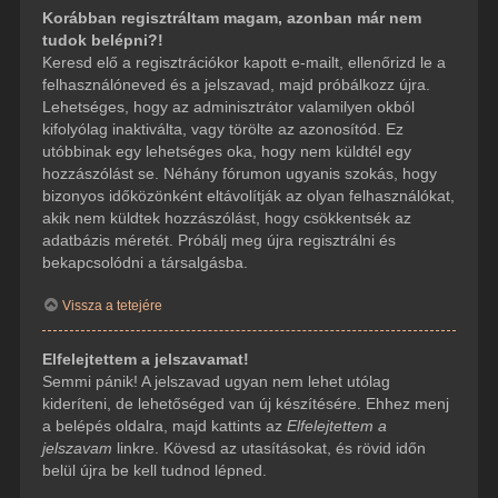
Korábban regisztráltam magam, azonban már nem
tudok belépni?!
Keresd elő a regisztrációkor kapott e-mailt, ellenőrizd le a
felhasználóneved és a jelszavad, majd próbálkozz újra.
Lehetséges, hogy az adminisztrátor valamilyen okból
kifolyólag inaktiválta, vagy törölte az azonosítód. Ez
utóbbinak egy lehetséges oka, hogy nem küldtél egy
hozzászólást se. Néhány fórumon ugyanis szokás, hogy
bizonyos időközönként eltávolítják az olyan felhasználókat,
akik nem küldtek hozzászólást, hogy csökkentsék az
adatbázis méretét. Próbálj meg újra regisztrálni és
bekapcsolódni a társalgásba.
Vissza a tetejére
Elfelejtettem a jelszavamat!
Semmi pánik! A jelszavad ugyan nem lehet utólag
kideríteni, de lehetőséged van új készítésére. Ehhez menj
a belépés oldalra, majd kattints az
Elfelejtettem a
jelszavam
linkre. Kövesd az utasításokat, és rövid időn
belül újra be kell tudnod lépned.