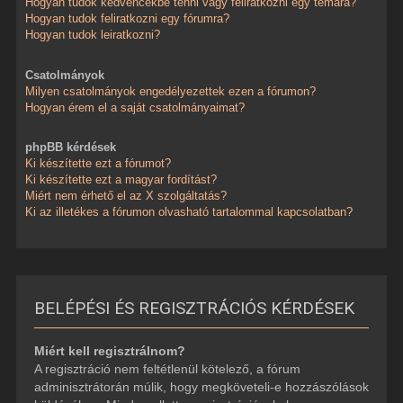
Hogyan tudok kedvencekbe tenni vagy feliratkozni egy témára?
Hogyan tudok feliratkozni egy fórumra?
Hogyan tudok leiratkozni?
Csatolmányok
Milyen csatolmányok engedélyezettek ezen a fórumon?
Hogyan érem el a saját csatolmányaimat?
phpBB kérdések
Ki készítette ezt a fórumot?
Ki készítette ezt a magyar fordítást?
Miért nem érhető el az X szolgáltatás?
Ki az illetékes a fórumon olvasható tartalommal kapcsolatban?
BELÉPÉSI ÉS REGISZTRÁCIÓS KÉRDÉSEK
Miért kell regisztrálnom?
A regisztráció nem feltétlenül kötelező, a fórum
adminisztrátorán múlik, hogy megköveteli-e hozzászólások