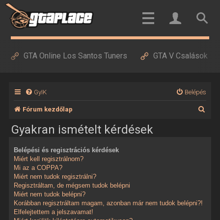
GTA Online Los Santos Tuners
GTA V Csalások
GyIK
Belépés
K
Fórum kezdőlap
e
Gyakran ismételt kérdések
r
Belépési és regisztrációs kérdések
e
Miért kell regisztrálnom?
s
Mi az a COPPA?
Miért nem tudok regisztrálni?
é
Regisztráltam, de mégsem tudok belépni
Miért nem tudok belépni?
s
Korábban regisztráltam magam, azonban már nem tudok belépni?!
Elfelejtettem a jelszavamat!