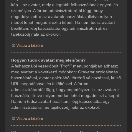
kép – az avatar, mely a legtöbb felhasználónak egyedi és
személyes. A fórum adminisztrátorától függ, hogy
engedélyezett-e az avatarok használata, illetve milyen
módot lehet megadni ezt a képet. Ha nem tudsz avatart
beállítani, lépj kapcsolatba egy adminisztrátorral, és
tájékozódj nála az okokról.
Vissza a tetejére
Hogyan tudok avatart megjeleníteni?
A felhasználói vezérlőpult “Profil” menüpontjában adhatsz
meg avatart a következő módokon: Gravatar szolgáltatás
használatával, avatar galériából történő választással, külső
URL megadásával és feltöltéssel. A fórum
adminisztrátorától függ, hogy engedélyezett-e az avatarok
használta, illetve milyen módon lehet megadni ezt a képet.
Ha nem tudsz avatart beállítani, lépj kapcsolatba egy
adminisztrátorral, és tájékozódj nála az okokról.
Vissza a tetejére