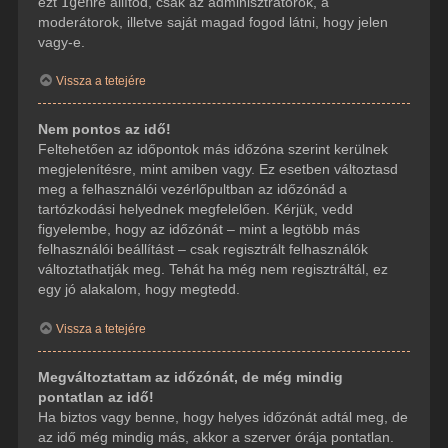
ezt
Igen
re állítod, csak az adminisztrátorok, a
moderátorok, illetve saját magad fogod látni, hogy jelen
vagy-e.
Vissza a tetejére
Nem pontos az idő!
Feltehetően az időpontok más időzóna szerint kerülnek
megjelenítésre, mint amiben vagy. Ez esetben változtasd
meg a felhasználói vezérlőpultban az időzónád a
tartózkodási helyednek megfelelően. Kérjük, vedd
figyelembe, hogy az időzónát – mint a legtöbb más
felhasználói beállítást – csak regisztrált felhasználók
változtathatják meg. Tehát ha még nem regisztráltál, ez
egy jó alakalom, hogy megtedd.
Vissza a tetejére
Megváltoztattam az időzónát, de még mindig
pontatlan az idő!
Ha biztos vagy benne, hogy helyes időzónát adtál meg, de
az idő még mindig más, akkor a szerver órája pontatlan.