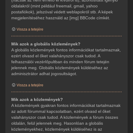
(hacsak az nem érhető el kívülről is), azonosítást igénylő
oldalakról (mint például freemail, gmail, yahoo
postafiókok), jelszóval védett weblapokról stb. A képek
megjelenítéséhez használd az [img] BBCode címkét.
Vissza a tetejére
Mik azok a globális közlemények?
A globális közlemények fontos információkat tartalmaznak,
ezért olvasd el őket valahányszor csak tudod. A
felhasználói vezérlőpultban és minden fórum tetején
jelennek meg. Globális közlemények küldéséhez az
adminisztrátor adhat jogosultságot.
Vissza a tetejére
Mik azok a közlemények?
A közlemények gyakran fontos információkat tartalmaznak
az adott fórummal kapcsolatban, ezért olvasd el őket
valahányszor csak tudod. A közlemények a fórum összes
oldalán, felül jelennek meg. Hasonlóan a globális
közleményekhez, közlemények küldéséhez is az