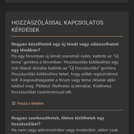
HOZZÁSZÓLÁSSAL KAPCSOLATOS
KÉRDÉSEK
Hogyan készíthetek egy új témát vagy válaszolhatok
egy témában?
Ha egy fórumban új témát szeretnél nyitni, kattints az "Új
téma" gombra a fórumban. Hozzászólás küldéséhez egy
már létező témába kattints az "Új hozzászólás" gombra.
Hozzászólás küldéséhez lehet, hogy előbb regisztrálnod
kell. A jogosultságaidat a fórum vagy téma oldalak alján
találod meg. Például: Nyithatsz új témákat, Küldhetsz
hozzászólást csatolmánnyal stb.
Vissza a tetejére
Hogyan szerkeszthetek, illetve törölhetek egy
hozzászólást?
Ha nem vagy adminisztrátor vagy moderátor, akkor csak