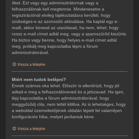
őket. Ezt vagy egy adminisztrátornak vagy a
felhasználónak kell megtennie. Mindenesetre a
regisztrációnál elvileg tájékoztatásra kerültél, hogy
szükséges-e az azonosító aktiválása. Ha kaptál egy e-
mailt, akkor kövesd az utasításait, ha nem, lehet, hogy
rossz e-mail címet adtál meg, vagy a spamszűrőd kiszűrte.
Ha biztos vagy benne, hogy helyes e-mail címet adtál
meg, próbálj meg kapcsolatba lépni a fórum
adminisztrátorával.
Vissza a tetejére
Miért nem tudok belépni?
Ennek számos oka lehet. Először is ellenőrizd, hogy jól
adtad-e meg a felhasználóneved és a jelszavad. Ha igen,
lépj kapcsolatba a fórum adminisztrátorával, hogy
meggyőződj róla, nem lettél kitiltva. Az is lehetséges, hogy
a weboldal üzemeltetőjének oldalán lépett fel valamilyen
konfigurációs hiba, melyet javítaniuk kéne.
Vissza a tetejére