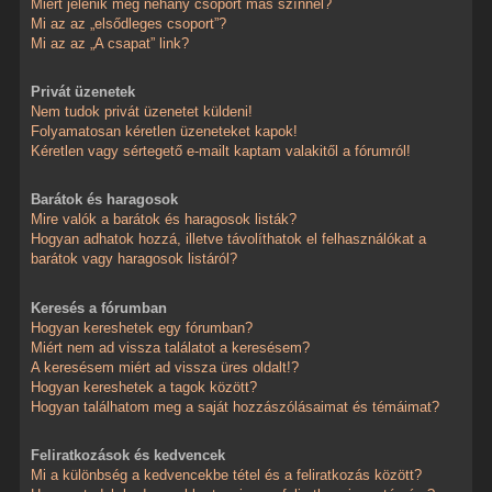
Miért jelenik meg néhány csoport más színnel?
Mi az az „elsődleges csoport”?
Mi az az „A csapat” link?
Privát üzenetek
Nem tudok privát üzenetet küldeni!
Folyamatosan kéretlen üzeneteket kapok!
Kéretlen vagy sértegető e-mailt kaptam valakitől a fórumról!
Barátok és haragosok
Mire valók a barátok és haragosok listák?
Hogyan adhatok hozzá, illetve távolíthatok el felhasználókat a
barátok vagy haragosok listáról?
Keresés a fórumban
Hogyan kereshetek egy fórumban?
Miért nem ad vissza találatot a keresésem?
A keresésem miért ad vissza üres oldalt!?
Hogyan kereshetek a tagok között?
Hogyan találhatom meg a saját hozzászólásaimat és témáimat?
Feliratkozások és kedvencek
Mi a különbség a kedvencekbe tétel és a feliratkozás között?