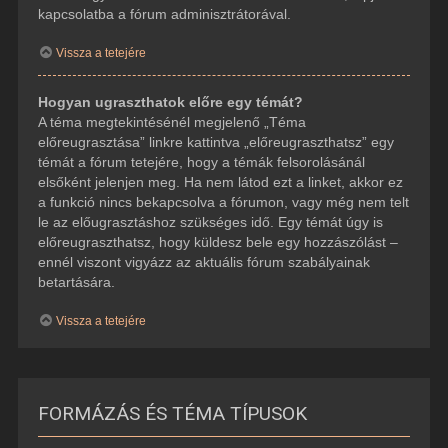
kapcsolatba a fórum adminisztrátorával.
Vissza a tetejére
Hogyan ugraszthatok előre egy témát?
A téma megtekintésénél megjelenő „Téma
előreugrasztása” linkre kattintva „előreugraszthatsz” egy
témát a fórum tetejére, hogy a témák felsorolásánál
elsőként jelenjen meg. Ha nem látod ezt a linket, akkor ez
a funkció nincs bekapcsolva a fórumon, vagy még nem telt
le az előugrasztáshoz szükséges idő. Egy témát úgy is
előreugraszthatsz, hogy küldesz bele egy hozzászólást –
ennél viszont vigyázz az aktuális fórum szabályainak
betartására.
Vissza a tetejére
FORMÁZÁS ÉS TÉMA TÍPUSOK