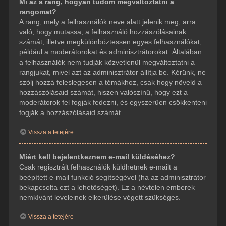
Mi az a rang, hogyan tudom megváltoztatni a
rangomat?
A rang, mely a felhasználók neve alatt jelenik meg, arra
való, hogy mutassa, a felhasználó hozzászólásainak
számát, illetve megkülönböztessen egyes felhasználókat,
például a moderátorokat és adminisztrátorokat. Általában
a felhasználók nem tudják közvetlenül megváltoztatni a
rangjukat, mivel azt az adminisztrátor állítja be. Kérünk, ne
szólj hozzá feleslegesen a témákhoz, csak hogy növeld a
hozzászólásaid számát, hiszen valószínű, hogy ezt a
moderátorok fel fogják fedezni, és egyszerűen csökkenteni
fogják a hozzászólásaid számát.
Vissza a tetejére
Miért kell bejelentkeznem e-mail küldéséhez?
Csak regisztrált felhasználók küldhetnek e-mailt a
beépített e-mail funkció segítségével (ha az adminisztrátor
bekapcsolta ezt a lehetőséget). Ez a névtelen emberek
nemkívánt leveleinek elkerülése végett szükséges.
Vissza a tetejére