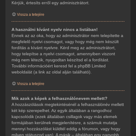
Kérjük, értesíts erről egy adminisztrátort.
Vissza a tetejére
A használni kívánt nyelv nincs a listában!
Ennek az az oka, hogy az adminisztrátor nem telepítette a
megfelelő nyelvi csomagot, vagy hogy még nem készült
fordítás a kívánt nyelvre. Kérd meg az adminisztrátort,
hogy telepítse a nyelvi csomagot, amennyiben viszont
még nem létezik, nyugodtan készítsd el a fordítást.
További információért keresd fel a phpBB Limited
weboldalát (a link az oldal alján található).
Vissza a tetejére
Mik azok a képek a felhasználónevem mellett?
A hozzászólások megtekintésénél a felhasználónév mellett
két kép szerepelhet. Az egyik általában a rangodhoz
kapcsolódik (ezek általában csillagok vagy más elemek
formájában kerülnek megjelenítésre, a számuk mutatja
mennyi hozzászólást küldtél eddig a fórumon, vagy hogy
milyen státuszod van). A másik – általában egy nagyobb