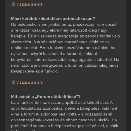
Vissza a tetejére
Miért kerülök kiléptetésre automatikusan?
Ha belépéskor nem jelölöd be az
Emlékezzen rám
opciót,
a rendszer csak egy előre meghatározott ideig hagy
belépve. Ez a viselkedés meggátolja az azonosítóddal való
visszaélést. A tartós belépve maradáshoz jelöld be az
említett opciót. Ezen funkció használata nem ajánlott, ha
nyilvános helyről használod a fórumot, például
könyvtárból, internetkávézóból vagy egyetemi laborból. Ha
nem látod a jelölőnégyzetet, a fórumon valószínűleg nincs
bekapcsolva ez a funkció.
Vissza a tetejére
Mit csinál a „Fórum sütik törlése”?
Ez a funkció törli az összes phpBB3 által küldött sütit. A
sütik feladata az azonosítás, illetve a beléptetés, valamint
– ha a fórum tulajdonosa beállította – a hozzászólások
olvasottságának követése és ehhez hasonló funkciók. Ha
problémáid vannak a belépéssel vagy a kilépéssel, a sütik