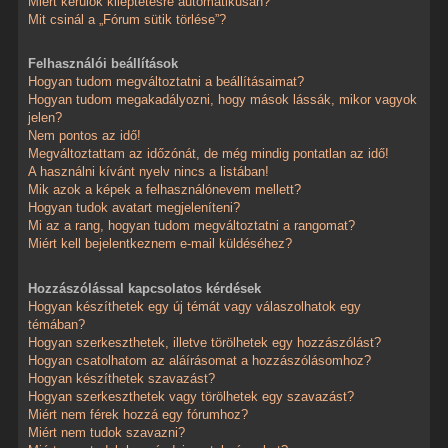
Miért kerülök kiléptetésre automatikusan?
Mit csinál a „Fórum sütik törlése”?
Felhasználói beállítások
Hogyan tudom megváltoztatni a beállításaimat?
Hogyan tudom megakadályozni, hogy mások lássák, mikor vagyok
jelen?
Nem pontos az idő!
Megváltoztattam az időzónát, de még mindig pontatlan az idő!
A használni kívánt nyelv nincs a listában!
Mik azok a képek a felhasználónevem mellett?
Hogyan tudok avatart megjeleníteni?
Mi az a rang, hogyan tudom megváltoztatni a rangomat?
Miért kell bejelentkeznem e-mail küldéséhez?
Hozzászólással kapcsolatos kérdések
Hogyan készíthetek egy új témát vagy válaszolhatok egy
témában?
Hogyan szerkeszthetek, illetve törölhetek egy hozzászólást?
Hogyan csatolhatom az aláírásomat a hozzászólásomhoz?
Hogyan készíthetek szavazást?
Hogyan szerkeszthetek vagy törölhetek egy szavazást?
Miért nem férek hozzá egy fórumhoz?
Miért nem tudok szavazni?