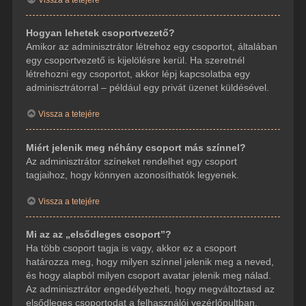
Hogyan lehetek csoportvezető?
Amikor az adminisztrátor létrehoz egy csoportot, általában
egy csoportvezető is kijelölésre kerül. Ha szeretnél
létrehozni egy csoportot, akkor lépj kapcsolatba egy
adminisztrátorral – például egy privát üzenet küldésével.
Vissza a tetejére
Miért jelenik meg néhány csoport más színnel?
Az adminisztrátor színeket rendelhet egy csoport
tagjaihoz, hogy könnyen azonosíthatók legyenek.
Vissza a tetejére
Mi az az „elsődleges csoport”?
Ha több csoport tagja is vagy, akkor ez a csoport
határozza meg, hogy milyen színnel jelenik meg a neved,
és hogy alapból milyen csoport avatar jelenik meg nálad.
Az adminisztrátor engedélyezheti, hogy megváltoztasd az
elsődleges csoportodat a felhasználói vezérlőpultban.