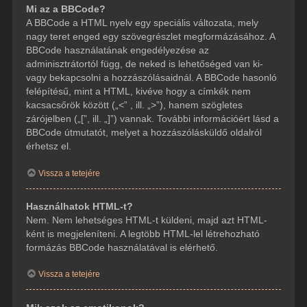
Mi az a BBCode?
A BBCode a HTML nyelv egy speciális változata, mely
nagy teret enged egy szövegrészlet megformázásához. A
BBCode használatának engedélyezése az
adminisztrátortól függ, de neked is lehetőséged van ki-
vagy bekapcsolni a hozzászólásaidnál. A BBCode hasonló
felépítésű, mint a HTML, kivéve hogy a címkék nem
kacsacsőrök között („<” , ill. „>”), hanem szögletes
zárójelben („[”, ill. „]”) vannak. További információért lásd a
BBCode útmutatót, melyet a hozzászólásküldő oldalról
érhetsz el.
Vissza a tetejére
Használhatok HTML-t?
Nem. Nem lehetséges HTML-t küldeni, majd azt HTML-
ként is megjeleníteni. A legtöbb HTML-lel létrehozható
formázás BBCode használatával is elérhető.
Vissza a tetejére