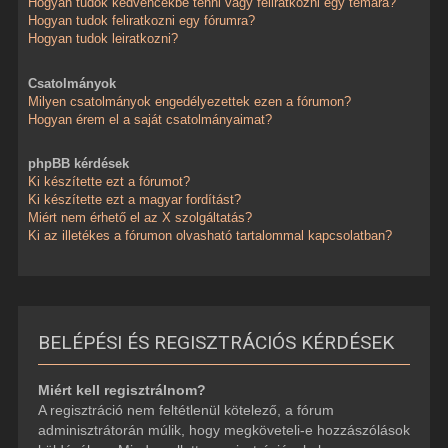
Hogyan tudok kedvencekbe tenni vagy feliratkozni egy témára?
Hogyan tudok feliratkozni egy fórumra?
Hogyan tudok leiratkozni?
Csatolmányok
Milyen csatolmányok engedélyezettek ezen a fórumon?
Hogyan érem el a saját csatolmányaimat?
phpBB kérdések
Ki készítette ezt a fórumot?
Ki készítette ezt a magyar fordítást?
Miért nem érhető el az X szolgáltatás?
Ki az illetékes a fórumon olvasható tartalommal kapcsolatban?
BELÉPÉSI ÉS REGISZTRÁCIÓS KÉRDÉSEK
Miért kell regisztrálnom?
A regisztráció nem feltétlenül kötelező, a fórum
adminisztrátorán múlik, hogy megköveteli-e hozzászólások