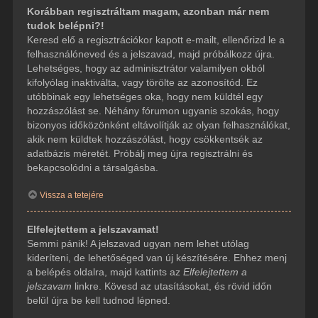
Korábban regisztráltam magam, azonban már nem
tudok belépni?!
Keresd elő a regisztrációkor kapott e-mailt, ellenőrizd le a
felhasználóneved és a jelszavad, majd próbálkozz újra.
Lehetséges, hogy az adminisztrátor valamilyen okból
kifolyólag inaktiválta, vagy törölte az azonosítód. Ez
utóbbinak egy lehetséges oka, hogy nem küldtél egy
hozzászólást se. Néhány fórumon ugyanis szokás, hogy
bizonyos időközönként eltávolítják az olyan felhasználókat,
akik nem küldtek hozzászólást, hogy csökkentsék az
adatbázis méretét. Próbálj meg újra regisztrálni és
bekapcsolódni a társalgásba.
Vissza a tetejére
Elfelejtettem a jelszavamat!
Semmi pánik! A jelszavad ugyan nem lehet utólag
kideríteni, de lehetőséged van új készítésére. Ehhez menj
a belépés oldalra, majd kattints az
Elfelejtettem a
jelszavam
linkre. Kövesd az utasításokat, és rövid időn
belül újra be kell tudnod lépned.