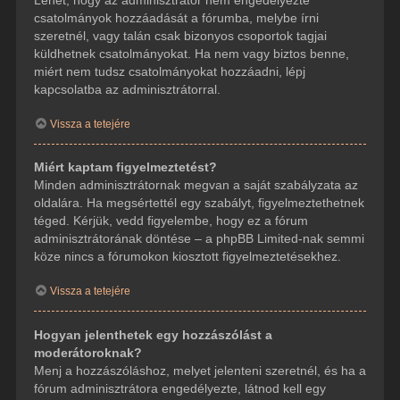
csatolmányok hozzáadását a fórumba, melybe írni
szeretnél, vagy talán csak bizonyos csoportok tagjai
küldhetnek csatolmányokat. Ha nem vagy biztos benne,
miért nem tudsz csatolmányokat hozzáadni, lépj
kapcsolatba az adminisztrátorral.
Vissza a tetejére
Miért kaptam figyelmeztetést?
Minden adminisztrátornak megvan a saját szabályzata az
oldalára. Ha megsértettél egy szabályt, figyelmeztethetnek
téged. Kérjük, vedd figyelembe, hogy ez a fórum
adminisztrátorának döntése – a phpBB Limited-nak semmi
köze nincs a fórumokon kiosztott figyelmeztetésekhez.
Vissza a tetejére
Hogyan jelenthetek egy hozzászólást a
moderátoroknak?
Menj a hozzászóláshoz, melyet jelenteni szeretnél, és ha a
fórum adminisztrátora engedélyezte, látnod kell egy