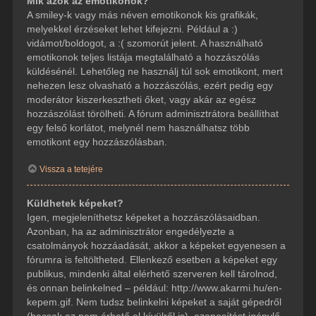
Mik azok az emotikonok?
A smiley-k vagy más néven emotikonok kis grafikák,
melyekkel érzéseket lehet kifejezni. Például a :)
vidámot/boldogot, a :( szomorút jelent. A használható
emotikonok teljes listája megtalálható a hozzászólás
küldésénél. Lehetőleg ne használj túl sok emotikont, mert
nehezen lesz olvasható a hozzászólás, ezért pedig egy
moderátor kiszerkesztheti őket, vagy akár az egész
hozzászólást törölheti. A fórum adminisztrátora beállíthat
egy felső korlátot, melynél nem használhatsz több
emotikont egy hozzászólásban.
Vissza a tetejére
Küldhetek képeket?
Igen, megjeleníthetsz képeket a hozzászólásaidban.
Azonban, ha az adminisztrátor engedélyezte a
csatolmányok hozzáadását, akkor a képeket egyenesen a
fórumra is feltöltheted. Ellenkező esetben a képeket egy
publikus, mindenki által elérhető szerveren kell tárolnod,
és onnan belinkelned – például: http://www.akarmi.hu/en-
kepem.gif. Nem tudsz belinkelni képeket a saját gépedről