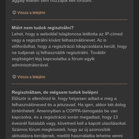
aggály esetén sem hozzájuk kell fordulni.
Vissza a tetejére
Miért nem tudok regisztrálni?
Lehet, hogy a weboldal tulajdonosa letiltotta az IP-címed
vagy a regisztrálni kívánt felhasználónevet. Az is
előfordulhat, hogy a regisztráció kikapcsolásra került, hogy
ne tudjanak új felhasználók regisztrálni. További
segítségért lépj kapcsolatba a fórum egyik
adminisztrátorával.
Vissza a tetejére
Regisztráltam, de mégsem tudok belépni
Először is ellenőrizd le, hogy helyesen adtad-e meg a
felhasználóneved és a jelszavad. Ha igen, akkor két dolog
történhetett. Amennyiben a COPPA-támogatás be van
kapcsolva, és a regisztráció során megadtad, hogy 13
évesnél fiatalabb vagy, követned kell a kapott utasításokat.
Számos fórum megköveteli, hogy az új azonosítók
aktiválásra kerüljenek, mielőtt használatba lehetne venni