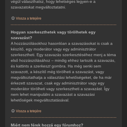
végül választhatsz, hogy lehetséges legyen-e a
szavazatokat megváltoztatatni.
Vissza a tetejére
Hogyan szerkeszthetek vagy törölhetek egy
szavazást?
A hozzászólásokhoz hasonlóan a szavazásokat is csak a
készítő, egy moderátor vagy egy adminisztrátor
szerkesztheti. Egy szavazás szerkesztéséhez menj a téma
első hozzászólásához – mindig ehhez tartozik a szavazás,
és kattints a
szerkeszt
gombra. Ha még senki sem
szavazott, a készítő még törölheti a szavazást, vagy
megváltoztathatja a választási lehetőségeket, de ha már
érkezett szavazat, csak egy adminisztrátor vagy egy
moderátor törölheti vagy szerkesztheti a szavazást. Így
nem lehet manipulálni a szavazást a szavazási
lehetőségek megváltoztatásával.
Vissza a tetejére
Miért nem férek hozzá egy fórumhoz?