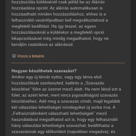
hozzászólás küldésénél csak jelöld be az
Aláírás
hozzáadása
opciót. Az aláírás automatikusan is
hozzáadható minden hozzászóláshoz, ehhez is a
felhasználói vezérlőpultban kell megváltoztatnod a
megfelelő beállítást. Ha így teszel, az egyes
hozzászólásoknál a küldéskor a megfelelő opció
kikapcsolásával még mindig megadhatod, hogy ne
kerüljön csatolásra az aláírásod.
Vissza a tetejére
Hogyan készíthetek szavazást?
Amikor egy új témát nyitsz, vagy egy téma első
hozzászólását szerkeszted, kattints a „Szavazás
készítése” fülre az üzenet mező alatt. Ha nem látod ezt a
fület, az azért lehet, mert nincs jogosultságod szavazás
készítéséhez. Add meg a szavazás címét, majd legalább
két választási lehetőséget mindegyiket új sorba írva. A
„Felhasználónként válaszható lehetőségek” mező
használatával megadhatod azt is, hogy egy felhasználó
hány választási lehetőségre szavazhat; beállíthatsz a
szavazásnak egy időkorlátot (napokban megadva); és