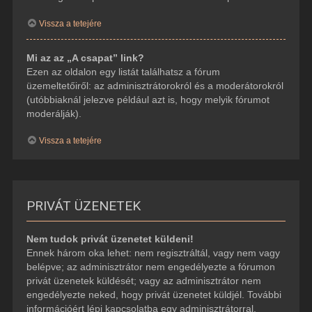
Vissza a tetejére
Mi az az „A csapat” link?
Ezen az oldalon egy listát találhatsz a fórum
üzemeltetőiről: az adminisztrátorokról és a moderátorokról
(utóbbiaknál jelezve például azt is, hogy melyik fórumot
moderálják).
Vissza a tetejére
PRIVÁT ÜZENETEK
Nem tudok privát üzenetet küldeni!
Ennek három oka lehet: nem regisztráltál, vagy nem vagy
belépve; az adminisztrátor nem engedélyezte a fórumon
privát üzenetek küldését; vagy az adminisztrátor nem
engedélyezte neked, hogy privát üzenetet küldjél. További
információért lépj kapcsolatba egy adminisztrátorral.