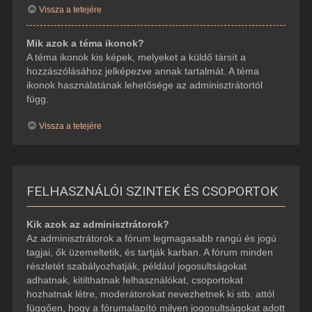
Vissza a tetejére
Mik azok a téma ikonok?
A téma ikonok kis képek, melyeket a küldő társít a
hozzászólásához jelképezve annak tartalmát. A téma
ikonok használatának lehetősége az adminisztrátortól
függ.
Vissza a tetejére
FELHASZNÁLÓI SZINTEK ÉS CSOPORTOK
Kik azok az adminisztrátorok?
Az adminisztrátorok a fórum legmagasabb rangú és jogú
tagjai, ők üzemeltetik, és tartják karban. A fórum minden
részletét szabályozhatják, például jogosultságokat
adhatnak, kitilthatnak felhasználókat, csoportokat
hozhatnak létre, moderátorokat nevezhetnek ki stb. attól
függően, hogy a fórumalapító milyen jogosultságokat adott