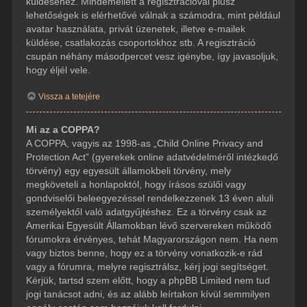
küldéséhez. Mindemellett a regisztrációval plusz
lehetőségek is elérhetővé válnak a számodra, mint például
avatar használata, privát üzenetek, illetve e-mailek
küldése, csatlakozás csoportokhoz stb. A regisztráció
csupán néhány másodpercet vesz igénybe, így javasoljuk,
hogy éljél vele.
Vissza a tetejére
Mi az a COPPA?
A COPPA, vagyis az 1998-as „Child Online Privacy and
Protection Act” (gyerekek online adatvédelméről intézkedő
törvény) egy egyesült államokbeli törvény, mely
megköveteli a honlapoktól, hogy írásos szülői vagy
gondviselői beleegyezéssel rendelkezzenek 13 éven aluli
személyektől való adatgyűjtéshez. Ez a törvény csak az
Amerikai Egyesült Államokban lévő szervereken működő
fórumokra érvényes, tehát Magyarországon nem. Ha nem
vagy biztos benne, hogy ez a törvény vonatkozik-e rád
vagy a fórumra, melyre regisztrálsz, kérj jogi segítséget.
Kérjük, tartsd szem előtt, hogy a phpBB Limited nem tud
jogi tanácsot adni, és az alább leírtakon kívül semmilyen