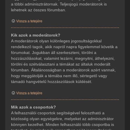
a többi adminisztrátornak. Teljesjogú moderátorok is
lehetnek az összes fórumban.
Vissza a tetejére
Kik azok a moderátorok?
A moderátorok olyan különleges jogosultságokkal
rendelkező tagok, akik napról napra figyelemmel követik a
fórumokat. Jogukban áll szerkeszteni, törölni a
hozzászólásokat, valamint lezárni, megnyitni, áthelyezni,
törölni és szétválasztani a témákat az általuk moderált
fórumban. Általánosságban a moderátorok azért vannak,
hogy meggátolják a témába nem illő, sértegető vagy
támadó hangvételű hozzászólások küldését.
Vissza a tetejére
Mik azok a csoportok?
A felhasználói csoportok segítségével felosztható a
közösség olyan egységekre, melyeket az adminisztrátor
könnyen kezelhet. Minden felhasználó több csoportba is