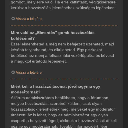
gombot, mely erre való. Ha erre kattintasz, végigkísérésre
kerülsz a hozzászólás jelentéséhez szükséges lépéseken.
Vissza a tetejére
Mire való az „Elmentés” gomb hozzászólás
küldésénél?
Ezzel elmentheted a még nem befejezett üzeneted, majd
később folytathatod, és elküldheted. Egy piszkozat
betöltéséhez menj a felhasználói vezérlőpultra és kövesd
a maguktól értetődő lépéseket.
Vissza a tetejére
Miért kell a hozzászólásomat jóváhagynia egy
moderátornak?
A fórum adminisztrátora beállíthatta, hogy a fórumban,
melybe hozzászólást szeretnél küldeni, csak olyan
hozzászólások jelenhetnek meg, melyeket egy moderátor
átnézett. Az is lehet, hogy az adminisztrátor egy olyan
csoportba helyezett téged, akiknek a hozzászólásait át kell
néznie egy moderátornak. További információért, lépj