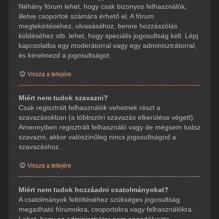
Néhány fórum lehet, hogy csak bizonyos felhasználók,
illetve csoportok számára érhető el. A fórum
megtekintéséhez, olvasásához, benne hozzászólás
küldéséhez stb. lehet, hogy speciális jogosultság kell. Lépj
kapcsolatba egy moderátorral vagy egy adminisztrátorral,
és kérelmezd a jogosultságot.
Vissza a tetejére
Miért nem tudok szavazni?
Csak regisztrált felhasználók vehetnek részt a
szavazásokban (a többszöri szavazás elkerülése végett).
Amennyiben regisztrált felhasználó vagy de mégsem tudsz
szavazni, akkor valószínűleg nincs jogosultságod a
szavazáshoz.
Vissza a tetejére
Miért nem tudok hozzáadni csatolmányokat?
A csatolmányok feltöltéséhez szükséges jogosultság
megadható fórumokra, csoportokra vagy felhasználókra.
Lehet, hogy az adminisztrátor nem engedélyezte