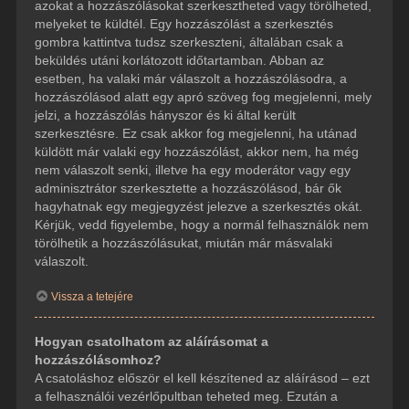
azokat a hozzászólásokat szerkesztheted vagy törölheted,
melyeket te küldtél. Egy hozzászólást a szerkesztés
gombra kattintva tudsz szerkeszteni, általában csak a
beküldés utáni korlátozott időtartamban. Abban az
esetben, ha valaki már válaszolt a hozzászólásodra, a
hozzászólásod alatt egy apró szöveg fog megjelenni, mely
jelzi, a hozzászólás hányszor és ki által került
szerkesztésre. Ez csak akkor fog megjelenni, ha utánad
küldött már valaki egy hozzászólást, akkor nem, ha még
nem válaszolt senki, illetve ha egy moderátor vagy egy
adminisztrátor szerkesztette a hozzászólásod, bár ők
hagyhatnak egy megjegyzést jelezve a szerkesztés okát.
Kérjük, vedd figyelembe, hogy a normál felhasználók nem
törölhetik a hozzászólásukat, miután már másvalaki
válaszolt.
Vissza a tetejére
Hogyan csatolhatom az aláírásomat a
hozzászólásomhoz?
A csatoláshoz először el kell készítened az aláírásod – ezt
a felhasználói vezérlőpultban teheted meg. Ezután a