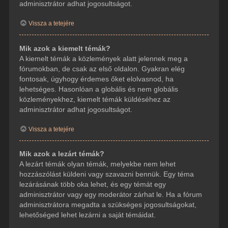
adminisztrátor adhat jogosultságot.
Vissza a tetejére
Mik azok a kiemelt témák?
A kiemelt témák a közlemények alatt jelennek meg a
fórumokban, de csak az első oldalon. Gyakran elég
fontosak, úgyhogy érdemes őket elolvasnod, ha
lehetséges. Hasonlóan a globális és nem globális
közleményekhez, kiemelt témák küldéséhez az
adminisztrátor adhat jogosultságot.
Vissza a tetejére
Mik azok a lezárt témák?
A lezárt témák olyan témák, melyekbe nem lehet
hozzászólást küldeni vagy szavazni bennük. Egy téma
lezárásának több oka lehet, és egy témát egy
adminisztrátor vagy egy moderátor zárhat le. Ha a fórum
adminisztrátora megadta a szükséges jogosultságokat,
lehetőséged lehet lezárni a saját témáidat.