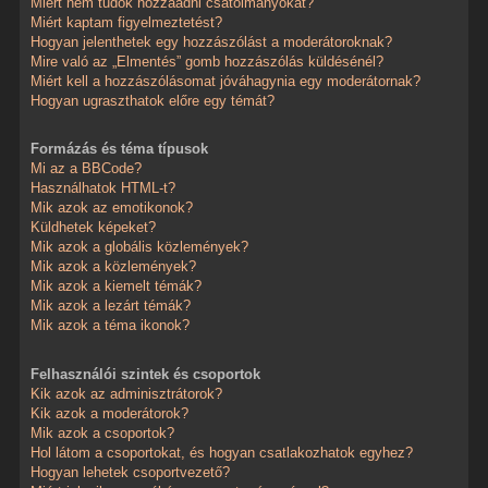
Miért nem tudok hozzáadni csatolmányokat?
Miért kaptam figyelmeztetést?
Hogyan jelenthetek egy hozzászólást a moderátoroknak?
Mire való az „Elmentés” gomb hozzászólás küldésénél?
Miért kell a hozzászólásomat jóváhagynia egy moderátornak?
Hogyan ugraszthatok előre egy témát?
Formázás és téma típusok
Mi az a BBCode?
Használhatok HTML-t?
Mik azok az emotikonok?
Küldhetek képeket?
Mik azok a globális közlemények?
Mik azok a közlemények?
Mik azok a kiemelt témák?
Mik azok a lezárt témák?
Mik azok a téma ikonok?
Felhasználói szintek és csoportok
Kik azok az adminisztrátorok?
Kik azok a moderátorok?
Mik azok a csoportok?
Hol látom a csoportokat, és hogyan csatlakozhatok egyhez?
Hogyan lehetek csoportvezető?