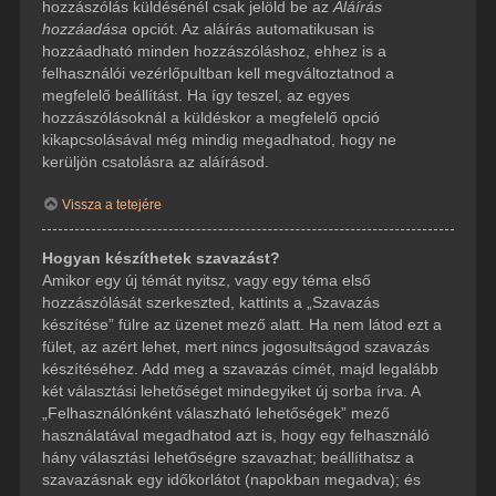
hozzászólás küldésénél csak jelöld be az
Aláírás
hozzáadása
opciót. Az aláírás automatikusan is
hozzáadható minden hozzászóláshoz, ehhez is a
felhasználói vezérlőpultban kell megváltoztatnod a
megfelelő beállítást. Ha így teszel, az egyes
hozzászólásoknál a küldéskor a megfelelő opció
kikapcsolásával még mindig megadhatod, hogy ne
kerüljön csatolásra az aláírásod.
Vissza a tetejére
Hogyan készíthetek szavazást?
Amikor egy új témát nyitsz, vagy egy téma első
hozzászólását szerkeszted, kattints a „Szavazás
készítése” fülre az üzenet mező alatt. Ha nem látod ezt a
fület, az azért lehet, mert nincs jogosultságod szavazás
készítéséhez. Add meg a szavazás címét, majd legalább
két választási lehetőséget mindegyiket új sorba írva. A
„Felhasználónként válaszható lehetőségek” mező
használatával megadhatod azt is, hogy egy felhasználó
hány választási lehetőségre szavazhat; beállíthatsz a
szavazásnak egy időkorlátot (napokban megadva); és