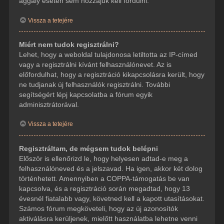
aggály esetén sem hozzájuk kell fordulni.
Vissza a tetejére
Miért nem tudok regisztrálni?
Lehet, hogy a weboldal tulajdonosa letiltotta az IP-címed
vagy a regisztrálni kívánt felhasználónevet. Az is
előfordulhat, hogy a regisztráció kikapcsolásra került, hogy
ne tudjanak új felhasználók regisztrálni. További
segítségért lépj kapcsolatba a fórum egyik
adminisztrátorával.
Vissza a tetejére
Regisztráltam, de mégsem tudok belépni
Először is ellenőrizd le, hogy helyesen adtad-e meg a
felhasználóneved és a jelszavad. Ha igen, akkor két dolog
történhetett. Amennyiben a COPPA-támogatás be van
kapcsolva, és a regisztráció során megadtad, hogy 13
évesnél fiatalabb vagy, követned kell a kapott utasításokat.
Számos fórum megköveteli, hogy az új azonosítók
aktiválásra kerüljenek, mielőtt használatba lehetne venni