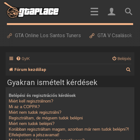
GTA Online Los Santos Tuners
GTA V Csalások
GyIK
Belépés
K
Fórum kezdőlap
e
Gyakran ismételt kérdések
r
Belépési és regisztrációs kérdések
e
Miért kell regisztrálnom?
s
Mi az a COPPA?
Miért nem tudok regisztrálni?
é
Regisztráltam, de mégsem tudok belépni
Miért nem tudok belépni?
s
Korábban regisztráltam magam, azonban már nem tudok belépni?!
Elfelejtettem a jelszavamat!