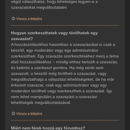
végül választhatsz, hogy lehetséges legyen-e a
szavazatokat megváltoztatatni.
Vissza a tetejére
Hogyan szerkeszthetek vagy törölhetek egy
szavazást?
A hozzászólásokhoz hasonlóan a szavazásokat is csak a
készítő, egy moderátor vagy egy adminisztrátor
szerkesztheti. Egy szavazás szerkesztéséhez menj a téma
első hozzászólásához – mindig ehhez tartozik a szavazás,
és kattints a
szerkeszt
gombra. Ha még senki sem
szavazott, a készítő még törölheti a szavazást, vagy
megváltoztathatja a választási lehetőségeket, de ha már
érkezett szavazat, csak egy adminisztrátor vagy egy
moderátor törölheti vagy szerkesztheti a szavazást. Így
nem lehet manipulálni a szavazást a szavazási
lehetőségek megváltoztatásával.
Vissza a tetejére
Miért nem férek hozzá egy fórumhoz?