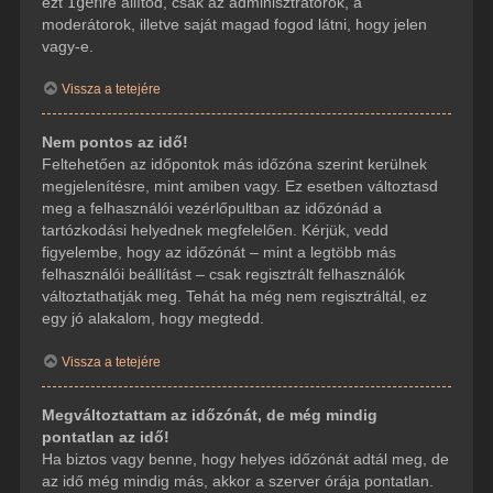
ezt
Igen
re állítod, csak az adminisztrátorok, a
moderátorok, illetve saját magad fogod látni, hogy jelen
vagy-e.
Vissza a tetejére
Nem pontos az idő!
Feltehetően az időpontok más időzóna szerint kerülnek
megjelenítésre, mint amiben vagy. Ez esetben változtasd
meg a felhasználói vezérlőpultban az időzónád a
tartózkodási helyednek megfelelően. Kérjük, vedd
figyelembe, hogy az időzónát – mint a legtöbb más
felhasználói beállítást – csak regisztrált felhasználók
változtathatják meg. Tehát ha még nem regisztráltál, ez
egy jó alakalom, hogy megtedd.
Vissza a tetejére
Megváltoztattam az időzónát, de még mindig
pontatlan az idő!
Ha biztos vagy benne, hogy helyes időzónát adtál meg, de
az idő még mindig más, akkor a szerver órája pontatlan.