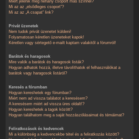
Miért jelenik meg néhány csoport más színnel?
Mi az az „elsődleges csoport”?
Mi az az „A csapat” link?
Privát üzenetek
Nem tudok privát üzenetet küldeni!
Folyamatosan kéretlen üzeneteket kapok!
Kéretlen vagy sértegető e-mailt kaptam valakitől a fórumról!
Barátok és haragosok
Mire valók a barátok és haragosok listák?
Hogyan adhatok hozzá, illetve távolíthatok el felhasználókat a
barátok vagy haragosok listáról?
Keresés a fórumban
Hogyan kereshetek egy fórumban?
Miért nem ad vissza találatot a keresésem?
A keresésem miért ad vissza üres oldalt!?
Hogyan kereshetek a tagok között?
Hogyan találhatom meg a saját hozzászólásaimat és témáimat?
Feliratkozások és kedvencek
Mi a különbség a kedvencekbe tétel és a feliratkozás között?