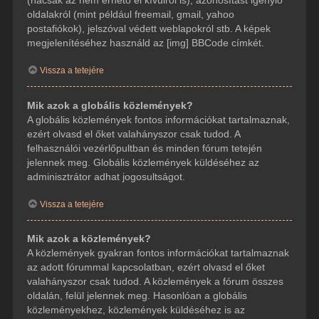
(hacsak az nem érhető el kívülről is), azonosítást igénylő
oldalakról (mint például freemail, gmail, yahoo
postafiókok), jelszóval védett weblapokról stb. A képek
megjelenítéséhez használd az [img] BBCode címkét.
Vissza a tetejére
Mik azok a globális közlemények?
A globális közlemények fontos információkat tartalmaznak,
ezért olvasd el őket valahányszor csak tudod. A
felhasználói vezérlőpultban és minden fórum tetején
jelennek meg. Globális közlemények küldéséhez az
adminisztrátor adhat jogosultságot.
Vissza a tetejére
Mik azok a közlemények?
A közlemények gyakran fontos információkat tartalmaznak
az adott fórummal kapcsolatban, ezért olvasd el őket
valahányszor csak tudod. A közlemények a fórum összes
oldalán, felül jelennek meg. Hasonlóan a globális
közleményekhez, közlemények küldéséhez is az