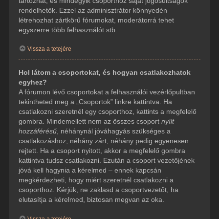
tartozhat, és mindegyik csoporthoz saját jogosultságok
rendelhetők. Ezzel az adminisztrátor könnyedén
létrehozhat zártkörű fórumokat, moderátorrá tehet
egyszerre több felhasználót stb.
Vissza a tetejére
Hol látom a csoportokat, és hogyan csatlakozhatok
egyhez?
A fórumon lévő csoportokat a felhasználói vezérlőpultban
tekintheted meg a „Csoportok” linkre kattintva. Ha
csatlakozni szeretnél egy csoporthoz, kattints a megfelelő
gombra. Mindemellett nem az összes csoport
nyílt
hozzáférésű
, néhánynál jóváhagyás szükséges a
csatlakozáshoz, néhány zárt, néhány pedig egyenesen
rejtett. Ha a csoport nyitott, akkor a megfelelő gombra
kattintva tudsz csatlakozni. Ezután a csoport vezetőjének
jóvá kell hagynia a kérelmed – ennek kapcsán
megkérdezheti, hogy miért szeretnél csatlakozni a
csoporthoz. Kérjük, ne zaklasd a csoportvezetőt, ha
elutasítja a kérelmed, biztosan megvan az oka.
Vissza a tetejére