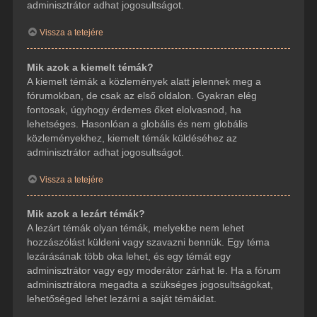
adminisztrátor adhat jogosultságot.
Vissza a tetejére
Mik azok a kiemelt témák?
A kiemelt témák a közlemények alatt jelennek meg a
fórumokban, de csak az első oldalon. Gyakran elég
fontosak, úgyhogy érdemes őket elolvasnod, ha
lehetséges. Hasonlóan a globális és nem globális
közleményekhez, kiemelt témák küldéséhez az
adminisztrátor adhat jogosultságot.
Vissza a tetejére
Mik azok a lezárt témák?
A lezárt témák olyan témák, melyekbe nem lehet
hozzászólást küldeni vagy szavazni bennük. Egy téma
lezárásának több oka lehet, és egy témát egy
adminisztrátor vagy egy moderátor zárhat le. Ha a fórum
adminisztrátora megadta a szükséges jogosultságokat,
lehetőséged lehet lezárni a saját témáidat.