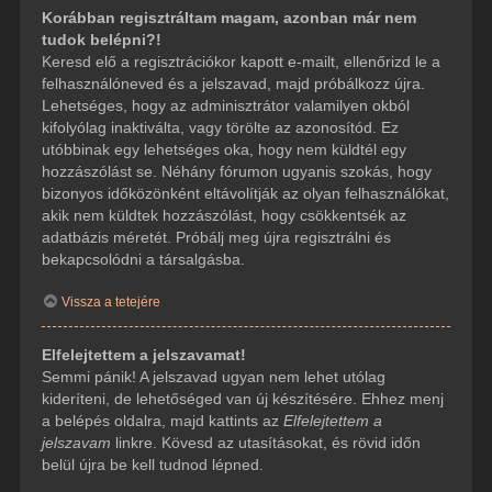
Korábban regisztráltam magam, azonban már nem
tudok belépni?!
Keresd elő a regisztrációkor kapott e-mailt, ellenőrizd le a
felhasználóneved és a jelszavad, majd próbálkozz újra.
Lehetséges, hogy az adminisztrátor valamilyen okból
kifolyólag inaktiválta, vagy törölte az azonosítód. Ez
utóbbinak egy lehetséges oka, hogy nem küldtél egy
hozzászólást se. Néhány fórumon ugyanis szokás, hogy
bizonyos időközönként eltávolítják az olyan felhasználókat,
akik nem küldtek hozzászólást, hogy csökkentsék az
adatbázis méretét. Próbálj meg újra regisztrálni és
bekapcsolódni a társalgásba.
Vissza a tetejére
Elfelejtettem a jelszavamat!
Semmi pánik! A jelszavad ugyan nem lehet utólag
kideríteni, de lehetőséged van új készítésére. Ehhez menj
a belépés oldalra, majd kattints az
Elfelejtettem a
jelszavam
linkre. Kövesd az utasításokat, és rövid időn
belül újra be kell tudnod lépned.