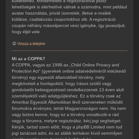
küldéséhez. Mindemellett a regisztrációval plusz
lehetőségek is elérhetővé válnak a számodra, mint például
avatar használata, privát üzenetek, illetve e-mailek
küldése, csatlakozás csoportokhoz stb. A regisztráció
csupán néhány másodpercet vesz igénybe, így javasoljuk,
hogy éljél vele.
Vissza a tetejére
Mi az a COPPA?
A COPPA, vagyis az 1998-as „Child Online Privacy and
Protection Act” (gyerekek online adatvédelméről intézkedő
törvény) egy egyesült államokbeli törvény, mely
megköveteli a honlapoktól, hogy írásos szülői vagy
gondviselői beleegyezéssel rendelkezzenek 13 éven aluli
személyektől való adatgyűjtéshez. Ez a törvény csak az
Amerikai Egyesült Államokban lévő szervereken működő
fórumokra érvényes, tehát Magyarországon nem. Ha nem
vagy biztos benne, hogy ez a törvény vonatkozik-e rád
vagy a fórumra, melyre regisztrálsz, kérj jogi segítséget.
Kérjük, tartsd szem előtt, hogy a phpBB Limited nem tud
jogi tanácsot adni, és az alább leírtakon kívül semmilyen