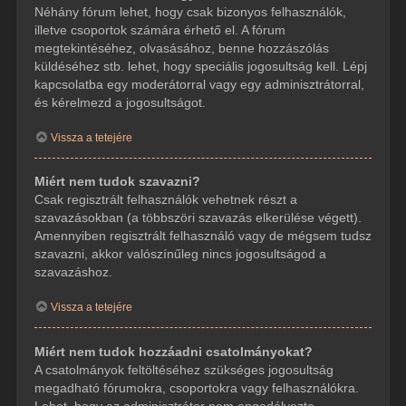
Néhány fórum lehet, hogy csak bizonyos felhasználók,
illetve csoportok számára érhető el. A fórum
megtekintéséhez, olvasásához, benne hozzászólás
küldéséhez stb. lehet, hogy speciális jogosultság kell. Lépj
kapcsolatba egy moderátorral vagy egy adminisztrátorral,
és kérelmezd a jogosultságot.
Vissza a tetejére
Miért nem tudok szavazni?
Csak regisztrált felhasználók vehetnek részt a
szavazásokban (a többszöri szavazás elkerülése végett).
Amennyiben regisztrált felhasználó vagy de mégsem tudsz
szavazni, akkor valószínűleg nincs jogosultságod a
szavazáshoz.
Vissza a tetejére
Miért nem tudok hozzáadni csatolmányokat?
A csatolmányok feltöltéséhez szükséges jogosultság
megadható fórumokra, csoportokra vagy felhasználókra.
Lehet, hogy az adminisztrátor nem engedélyezte