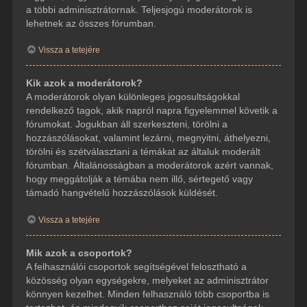
a többi adminisztrátornak. Teljesjogú moderátorok is
lehetnek az összes fórumban.
Vissza a tetejére
Kik azok a moderátorok?
A moderátorok olyan különleges jogosultságokkal
rendelkező tagok, akik napról napra figyelemmel követik a
fórumokat. Jogukban áll szerkeszteni, törölni a
hozzászólásokat, valamint lezárni, megnyitni, áthelyezni,
törölni és szétválasztani a témákat az általuk moderált
fórumban. Általánosságban a moderátorok azért vannak,
hogy meggátolják a témába nem illő, sértegető vagy
támadó hangvételű hozzászólások küldését.
Vissza a tetejére
Mik azok a csoportok?
A felhasználói csoportok segítségével felosztható a
közösség olyan egységekre, melyeket az adminisztrátor
könnyen kezelhet. Minden felhasználó több csoportba is