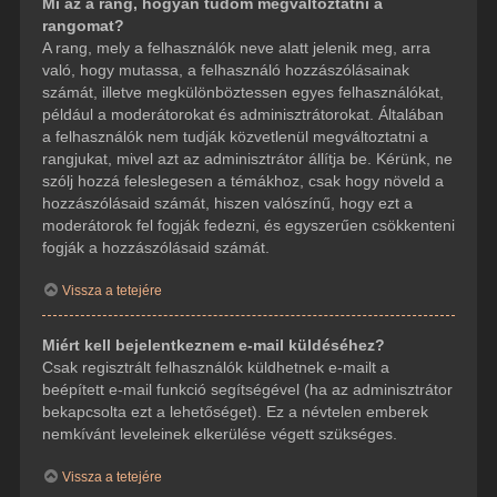
Mi az a rang, hogyan tudom megváltoztatni a
rangomat?
A rang, mely a felhasználók neve alatt jelenik meg, arra
való, hogy mutassa, a felhasználó hozzászólásainak
számát, illetve megkülönböztessen egyes felhasználókat,
például a moderátorokat és adminisztrátorokat. Általában
a felhasználók nem tudják közvetlenül megváltoztatni a
rangjukat, mivel azt az adminisztrátor állítja be. Kérünk, ne
szólj hozzá feleslegesen a témákhoz, csak hogy növeld a
hozzászólásaid számát, hiszen valószínű, hogy ezt a
moderátorok fel fogják fedezni, és egyszerűen csökkenteni
fogják a hozzászólásaid számát.
Vissza a tetejére
Miért kell bejelentkeznem e-mail küldéséhez?
Csak regisztrált felhasználók küldhetnek e-mailt a
beépített e-mail funkció segítségével (ha az adminisztrátor
bekapcsolta ezt a lehetőséget). Ez a névtelen emberek
nemkívánt leveleinek elkerülése végett szükséges.
Vissza a tetejére