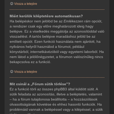
Vissza a tetejére
Miért kerülök kiléptetésre automatikusan?
Ha belépéskor nem jelölöd be az
Emlékezzen rám
opciót,
a rendszer csak egy előre meghatározott ideig hagy
belépve. Ez a viselkedés meggátolja az azonosítóddal való
visszaélést. A tartós belépve maradáshoz jelöld be az
említett opciót. Ezen funkció használata nem ajánlott, ha
nyilvános helyről használod a fórumot, például
könyvtárból, internetkávézóból vagy egyetemi laborból. Ha
nem látod a jelölőnégyzetet, a fórumon valószínűleg nincs
bekapcsolva ez a funkció.
Vissza a tetejére
Mit csinál a „Fórum sütik törlése”?
Ez a funkció törli az összes phpBB3 által küldött sütit. A
sütik feladata az azonosítás, illetve a beléptetés, valamint
– ha a fórum tulajdonosa beállította – a hozzászólások
olvasottságának követése és ehhez hasonló funkciók. Ha
problémáid vannak a belépéssel vagy a kilépéssel, a sütik