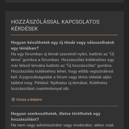
HOZZÁSZÓLÁSSAL KAPCSOLATOS
KÉRDÉSEK
Hogyan készíthetek egy új témát vagy válaszolhatok
egy témában?
Ha egy fórumban új témát szeretnél nyitni, kattints az "Új
téma" gombra a fórumban. Hozzászólás küldéséhez egy
már létező témába kattints az "Új hozzászólás" gombra.
Hozzászólás küldéséhez lehet, hogy előbb regisztrálnod
kell. A jogosultságaidat a fórum vagy téma oldalak alján
találod meg. Például: Nyithatsz új témákat, Küldhetsz
hozzászólást csatolmánnyal stb.
Vissza a tetejére
Hogyan szerkeszthetek, illetve törölhetek egy
hozzászólást?
Ha nem vagy adminisztrátor vagy moderátor, akkor csak