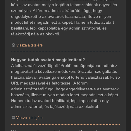
kép – az avatar, mely a legtöbb felhasználónak egyedi és
személyes. A fórum adminisztrátorától függ, hogy
engedélyezett-e az avatarok használata, illetve milyen
módot lehet megadni ezt a képet. Ha nem tudsz avatart
beállítani, lépj kapcsolatba egy adminisztrátorral, és
tájékozódj nála az okokról.
Vissza a tetejére
Hogyan tudok avatart megjeleníteni?
A felhasználói vezérlőpult “Profil” menüpontjában adhatsz
meg avatart a következő módokon: Gravatar szolgáltatás
használatával, avatar galériából történő választással, külső
URL megadásával és feltöltéssel. A fórum
adminisztrátorától függ, hogy engedélyezett-e az avatarok
használta, illetve milyen módon lehet megadni ezt a képet.
Ha nem tudsz avatart beállítani, lépj kapcsolatba egy
adminisztrátorral, és tájékozódj nála az okokról.
Vissza a tetejére