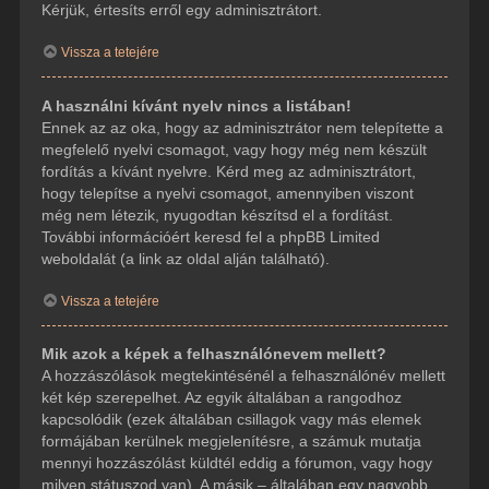
Kérjük, értesíts erről egy adminisztrátort.
Vissza a tetejére
A használni kívánt nyelv nincs a listában!
Ennek az az oka, hogy az adminisztrátor nem telepítette a
megfelelő nyelvi csomagot, vagy hogy még nem készült
fordítás a kívánt nyelvre. Kérd meg az adminisztrátort,
hogy telepítse a nyelvi csomagot, amennyiben viszont
még nem létezik, nyugodtan készítsd el a fordítást.
További információért keresd fel a phpBB Limited
weboldalát (a link az oldal alján található).
Vissza a tetejére
Mik azok a képek a felhasználónevem mellett?
A hozzászólások megtekintésénél a felhasználónév mellett
két kép szerepelhet. Az egyik általában a rangodhoz
kapcsolódik (ezek általában csillagok vagy más elemek
formájában kerülnek megjelenítésre, a számuk mutatja
mennyi hozzászólást küldtél eddig a fórumon, vagy hogy
milyen státuszod van). A másik – általában egy nagyobb