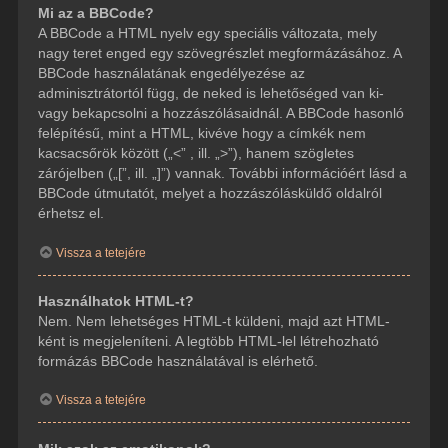
Mi az a BBCode?
A BBCode a HTML nyelv egy speciális változata, mely
nagy teret enged egy szövegrészlet megformázásához. A
BBCode használatának engedélyezése az
adminisztrátortól függ, de neked is lehetőséged van ki-
vagy bekapcsolni a hozzászólásaidnál. A BBCode hasonló
felépítésű, mint a HTML, kivéve hogy a címkék nem
kacsacsőrök között („<” , ill. „>”), hanem szögletes
zárójelben („[”, ill. „]”) vannak. További információért lásd a
BBCode útmutatót, melyet a hozzászólásküldő oldalról
érhetsz el.
Vissza a tetejére
Használhatok HTML-t?
Nem. Nem lehetséges HTML-t küldeni, majd azt HTML-
ként is megjeleníteni. A legtöbb HTML-lel létrehozható
formázás BBCode használatával is elérhető.
Vissza a tetejére