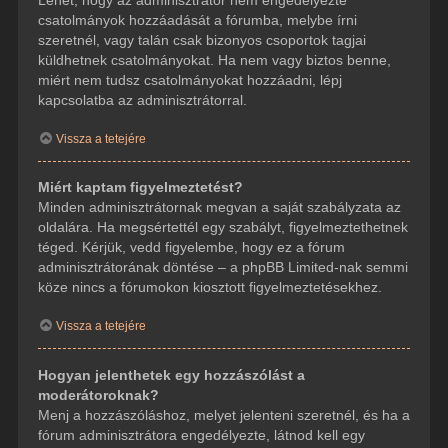
csatolmányok hozzáadását a fórumba, melybe írni
szeretnél, vagy talán csak bizonyos csoportok tagjai
küldhetnek csatolmányokat. Ha nem vagy biztos benne,
miért nem tudsz csatolmányokat hozzáadni, lépj
kapcsolatba az adminisztrátorral.
Vissza a tetejére
Miért kaptam figyelmeztetést?
Minden adminisztrátornak megvan a saját szabályzata az
oldalára. Ha megsértettél egy szabályt, figyelmeztethetnek
téged. Kérjük, vedd figyelembe, hogy ez a fórum
adminisztrátorának döntése – a phpBB Limited-nak semmi
köze nincs a fórumokon kiosztott figyelmeztetésekhez.
Vissza a tetejére
Hogyan jelenthetek egy hozzászólást a
moderátoroknak?
Menj a hozzászóláshoz, melyet jelenteni szeretnél, és ha a
fórum adminisztrátora engedélyezte, látnod kell egy