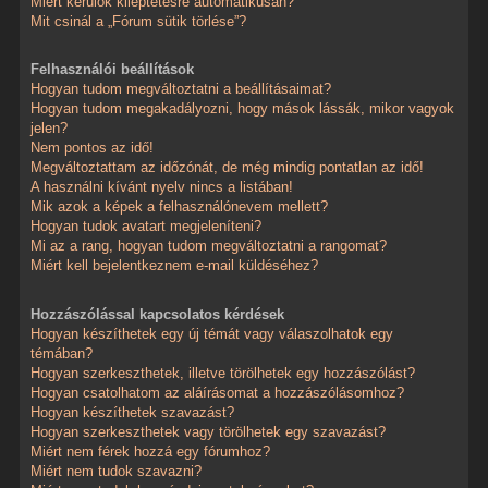
Miért kerülök kiléptetésre automatikusan?
Mit csinál a „Fórum sütik törlése”?
Felhasználói beállítások
Hogyan tudom megváltoztatni a beállításaimat?
Hogyan tudom megakadályozni, hogy mások lássák, mikor vagyok
jelen?
Nem pontos az idő!
Megváltoztattam az időzónát, de még mindig pontatlan az idő!
A használni kívánt nyelv nincs a listában!
Mik azok a képek a felhasználónevem mellett?
Hogyan tudok avatart megjeleníteni?
Mi az a rang, hogyan tudom megváltoztatni a rangomat?
Miért kell bejelentkeznem e-mail küldéséhez?
Hozzászólással kapcsolatos kérdések
Hogyan készíthetek egy új témát vagy válaszolhatok egy
témában?
Hogyan szerkeszthetek, illetve törölhetek egy hozzászólást?
Hogyan csatolhatom az aláírásomat a hozzászólásomhoz?
Hogyan készíthetek szavazást?
Hogyan szerkeszthetek vagy törölhetek egy szavazást?
Miért nem férek hozzá egy fórumhoz?
Miért nem tudok szavazni?