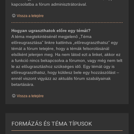
kapcsolatba a fórum adminisztrátorával.
Vissza a tetejére
Hogyan ugraszthatok előre egy témát?
A téma megtekintésénél megjelenő „Téma
előreugrasztása” linkre kattintva „előreugraszthatsz” egy
témát a fórum tetejére, hogy a témák felsorolásánál
elsőként jelenjen meg. Ha nem látod ezt a linket, akkor ez
a funkció nincs bekapcsolva a fórumon, vagy még nem telt
le az előugrasztáshoz szükséges idő. Egy témát úgy is
előreugraszthatsz, hogy küldesz bele egy hozzászólást –
ennél viszont vigyázz az aktuális fórum szabályainak
betartására.
Vissza a tetejére
FORMÁZÁS ÉS TÉMA TÍPUSOK