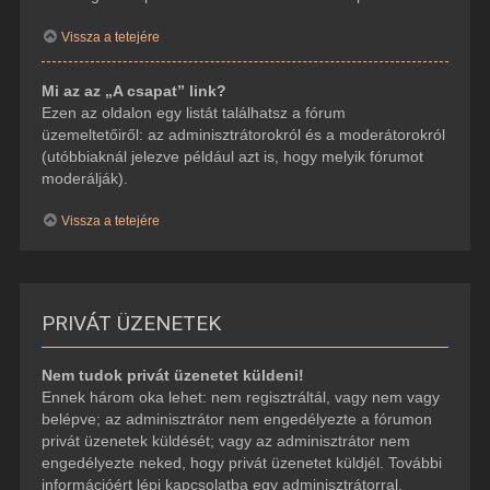
Vissza a tetejére
Mi az az „A csapat” link?
Ezen az oldalon egy listát találhatsz a fórum
üzemeltetőiről: az adminisztrátorokról és a moderátorokról
(utóbbiaknál jelezve például azt is, hogy melyik fórumot
moderálják).
Vissza a tetejére
PRIVÁT ÜZENETEK
Nem tudok privát üzenetet küldeni!
Ennek három oka lehet: nem regisztráltál, vagy nem vagy
belépve; az adminisztrátor nem engedélyezte a fórumon
privát üzenetek küldését; vagy az adminisztrátor nem
engedélyezte neked, hogy privát üzenetet küldjél. További
információért lépj kapcsolatba egy adminisztrátorral.