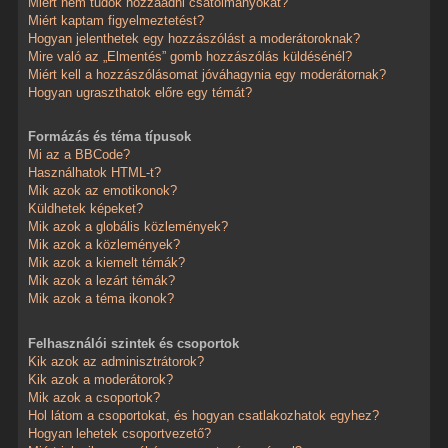
Miért nem tudok hozzáadni csatolmányokat?
Miért kaptam figyelmeztetést?
Hogyan jelenthetek egy hozzászólást a moderátoroknak?
Mire való az „Elmentés” gomb hozzászólás küldésénél?
Miért kell a hozzászólásomat jóváhagynia egy moderátornak?
Hogyan ugraszthatok előre egy témát?
Formázás és téma típusok
Mi az a BBCode?
Használhatok HTML-t?
Mik azok az emotikonok?
Küldhetek képeket?
Mik azok a globális közlemények?
Mik azok a közlemények?
Mik azok a kiemelt témák?
Mik azok a lezárt témák?
Mik azok a téma ikonok?
Felhasználói szintek és csoportok
Kik azok az adminisztrátorok?
Kik azok a moderátorok?
Mik azok a csoportok?
Hol látom a csoportokat, és hogyan csatlakozhatok egyhez?
Hogyan lehetek csoportvezető?