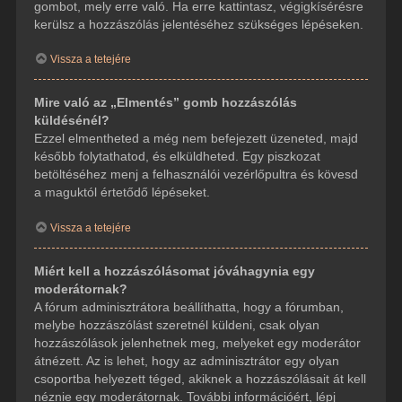
gombot, mely erre való. Ha erre kattintasz, végigkísérésre
kerülsz a hozzászólás jelentéséhez szükséges lépéseken.
Vissza a tetejére
Mire való az „Elmentés” gomb hozzászólás
küldésénél?
Ezzel elmentheted a még nem befejezett üzeneted, majd
később folytathatod, és elküldheted. Egy piszkozat
betöltéséhez menj a felhasználói vezérlőpultra és kövesd
a maguktól értetődő lépéseket.
Vissza a tetejére
Miért kell a hozzászólásomat jóváhagynia egy
moderátornak?
A fórum adminisztrátora beállíthatta, hogy a fórumban,
melybe hozzászólást szeretnél küldeni, csak olyan
hozzászólások jelenhetnek meg, melyeket egy moderátor
átnézett. Az is lehet, hogy az adminisztrátor egy olyan
csoportba helyezett téged, akiknek a hozzászólásait át kell
néznie egy moderátornak. További információért, lépj