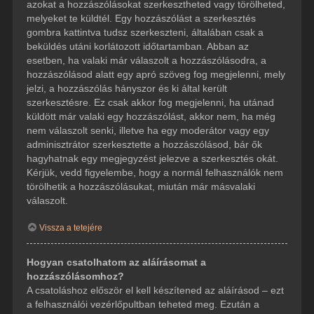
azokat a hozzászólásokat szerkesztheted vagy törölheted,
melyeket te küldtél. Egy hozzászólást a szerkesztés
gombra kattintva tudsz szerkeszteni, általában csak a
beküldés utáni korlátozott időtartamban. Abban az
esetben, ha valaki már válaszolt a hozzászólásodra, a
hozzászólásod alatt egy apró szöveg fog megjelenni, mely
jelzi, a hozzászólás hányszor és ki által került
szerkesztésre. Ez csak akkor fog megjelenni, ha utánad
küldött már valaki egy hozzászólást, akkor nem, ha még
nem válaszolt senki, illetve ha egy moderátor vagy egy
adminisztrátor szerkesztette a hozzászólásod, bár ők
hagyhatnak egy megjegyzést jelezve a szerkesztés okát.
Kérjük, vedd figyelembe, hogy a normál felhasználók nem
törölhetik a hozzászólásukat, miután már másvalaki
válaszolt.
Vissza a tetejére
Hogyan csatolhatom az aláírásomat a
hozzászólásomhoz?
A csatoláshoz először el kell készítened az aláírásod – ezt
a felhasználói vezérlőpultban teheted meg. Ezután a