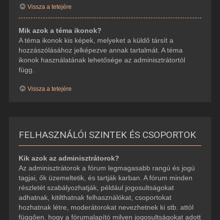
Vissza a tetejére
Mik azok a téma ikonok?
A téma ikonok kis képek, melyeket a küldő társít a
hozzászólásához jelképezve annak tartalmát. A téma
ikonok használatának lehetősége az adminisztrátortól
függ.
Vissza a tetejére
FELHASZNÁLÓI SZINTEK ÉS CSOPORTOK
Kik azok az adminisztrátorok?
Az adminisztrátorok a fórum legmagasabb rangú és jogú
tagjai, ők üzemeltetik, és tartják karban. A fórum minden
részletét szabályozhatják, például jogosultságokat
adhatnak, kitilthatnak felhasználókat, csoportokat
hozhatnak létre, moderátorokat nevezhetnek ki stb. attól
függően, hogy a fórumalapító milyen jogosultságokat adott