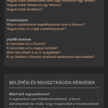
Hogyan tudok kedvencekbe tenni vagy feliratkozni egy témára?
Hogyan tudok feliratkozni egy fórumra?
Hogyan tudok leiratkozni?
Csatolmányok
Milyen csatolmányok engedélyezettek ezen a fórumon?
Hogyan érem el a saját csatolmányaimat?
phpBB kérdések
Ki készítette ezt a fórumot?
Ki készítette ezt a magyar fordítást?
Miért nem érhető el az X szolgáltatás?
Ki az illetékes a fórumon olvasható tartalommal kapcsolatban?
BELÉPÉSI ÉS REGISZTRÁCIÓS KÉRDÉSEK
Miért kell regisztrálnom?
A regisztráció nem feltétlenül kötelező, a fórum
adminisztrátorán múlik, hogy megköveteli-e hozzászólások