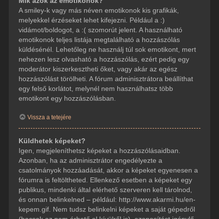
Mik azok az emotikonok?
A smiley-k vagy más néven emotikonok kis grafikák,
melyekkel érzéseket lehet kifejezni. Például a :)
vidámot/boldogot, a :( szomorút jelent. A használható
emotikonok teljes listája megtalálható a hozzászólás
küldésénél. Lehetőleg ne használj túl sok emotikont, mert
nehezen lesz olvasható a hozzászólás, ezért pedig egy
moderátor kiszerkesztheti őket, vagy akár az egész
hozzászólást törölheti. A fórum adminisztrátora beállíthat
egy felső korlátot, melynél nem használhatsz több
emotikont egy hozzászólásban.
Vissza a tetejére
Küldhetek képeket?
Igen, megjeleníthetsz képeket a hozzászólásaidban.
Azonban, ha az adminisztrátor engedélyezte a
csatolmányok hozzáadását, akkor a képeket egyenesen a
fórumra is feltöltheted. Ellenkező esetben a képeket egy
publikus, mindenki által elérhető szerveren kell tárolnod,
és onnan belinkelned – például: http://www.akarmi.hu/en-
kepem.gif. Nem tudsz belinkelni képeket a saját gépedről