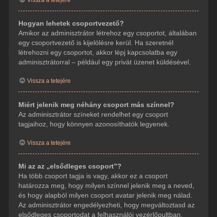
Hogyan lehetek csoportvezető?
Amikor az adminisztrátor létrehoz egy csoportot, általában
egy csoportvezető is kijelölésre kerül. Ha szeretnél
létrehozni egy csoportot, akkor lépj kapcsolatba egy
adminisztrátorral – például egy privát üzenet küldésével.
Vissza a tetejére
Miért jelenik meg néhány csoport más színnel?
Az adminisztrátor színeket rendelhet egy csoport
tagjaihoz, hogy könnyen azonosíthatók legyenek.
Vissza a tetejére
Mi az az „elsődleges csoport”?
Ha több csoport tagja is vagy, akkor ez a csoport
határozza meg, hogy milyen színnel jelenik meg a neved,
és hogy alapból milyen csoport avatar jelenik meg nálad.
Az adminisztrátor engedélyezheti, hogy megváltoztasd az
elsődleges csoportodat a felhasználói vezérlőpultban.