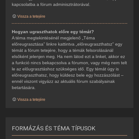
kapcsolatba a fórum adminisztrátorával.
Vissza a tetejére
Hogyan ugraszthatok előre egy témát?
A téma megtekintésénél megjelenő „Téma
előreugrasztása” linkre kattintva „előreugraszthatsz” egy
témát a fórum tetejére, hogy a témák felsorolásánál
elsőként jelenjen meg. Ha nem látod ezt a linket, akkor ez
a funkció nincs bekapcsolva a fórumon, vagy még nem telt
le az előugrasztáshoz szükséges idő. Egy témát úgy is
előreugraszthatsz, hogy küldesz bele egy hozzászólást –
ennél viszont vigyázz az aktuális fórum szabályainak
betartására.
Vissza a tetejére
FORMÁZÁS ÉS TÉMA TÍPUSOK