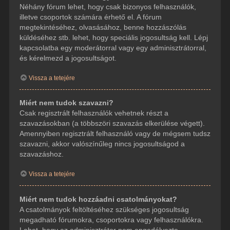
Néhány fórum lehet, hogy csak bizonyos felhasználók,
illetve csoportok számára érhető el. A fórum
megtekintéséhez, olvasásához, benne hozzászólás
küldéséhez stb. lehet, hogy speciális jogosultság kell. Lépj
kapcsolatba egy moderátorral vagy egy adminisztrátorral,
és kérelmezd a jogosultságot.
Vissza a tetejére
Miért nem tudok szavazni?
Csak regisztrált felhasználók vehetnek részt a
szavazásokban (a többszöri szavazás elkerülése végett).
Amennyiben regisztrált felhasználó vagy de mégsem tudsz
szavazni, akkor valószínűleg nincs jogosultságod a
szavazáshoz.
Vissza a tetejére
Miért nem tudok hozzáadni csatolmányokat?
A csatolmányok feltöltéséhez szükséges jogosultság
megadható fórumokra, csoportokra vagy felhasználókra.
Lehet, hogy az adminisztrátor nem engedélyezte