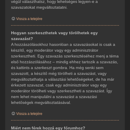
végül választhatsz, hogy lehetséges legyen-e a
szavazatokat megváltoztatatni.
Vissza a tetejére
Hogyan szerkeszthetek vagy törölhetek egy
szavazást?
A hozzászólásokhoz hasonlóan a szavazásokat is csak a
készítő, egy moderátor vagy egy adminisztrátor
szerkesztheti. Egy szavazás szerkesztéséhez menj a téma
első hozzászólásához – mindig ehhez tartozik a szavazás,
és kattints a
szerkeszt
gombra. Ha még senki sem
szavazott, a készítő még törölheti a szavazást, vagy
megváltoztathatja a választási lehetőségeket, de ha már
érkezett szavazat, csak egy adminisztrátor vagy egy
moderátor törölheti vagy szerkesztheti a szavazást. Így
nem lehet manipulálni a szavazást a szavazási
lehetőségek megváltoztatásával.
Vissza a tetejére
Miért nem férek hozzá egy fórumhoz?