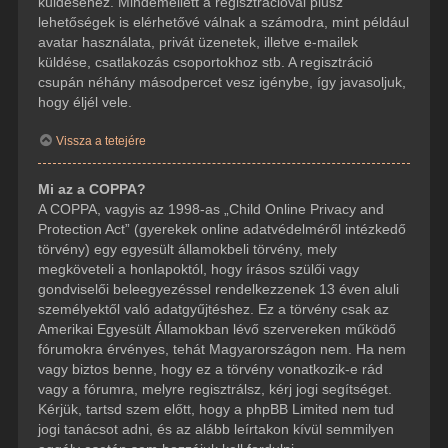
küldéséhez. Mindemellett a regisztrációval plusz
lehetőségek is elérhetővé válnak a számodra, mint például
avatar használata, privát üzenetek, illetve e-mailek
küldése, csatlakozás csoportokhoz stb. A regisztráció
csupán néhány másodpercet vesz igénybe, így javasoljuk,
hogy éljél vele.
Vissza a tetejére
Mi az a COPPA?
A COPPA, vagyis az 1998-as „Child Online Privacy and
Protection Act” (gyerekek online adatvédelméről intézkedő
törvény) egy egyesült államokbeli törvény, mely
megköveteli a honlapoktól, hogy írásos szülői vagy
gondviselői beleegyezéssel rendelkezzenek 13 éven aluli
személyektől való adatgyűjtéshez. Ez a törvény csak az
Amerikai Egyesült Államokban lévő szervereken működő
fórumokra érvényes, tehát Magyarországon nem. Ha nem
vagy biztos benne, hogy ez a törvény vonatkozik-e rád
vagy a fórumra, melyre regisztrálsz, kérj jogi segítséget.
Kérjük, tartsd szem előtt, hogy a phpBB Limited nem tud
jogi tanácsot adni, és az alább leírtakon kívül semmilyen