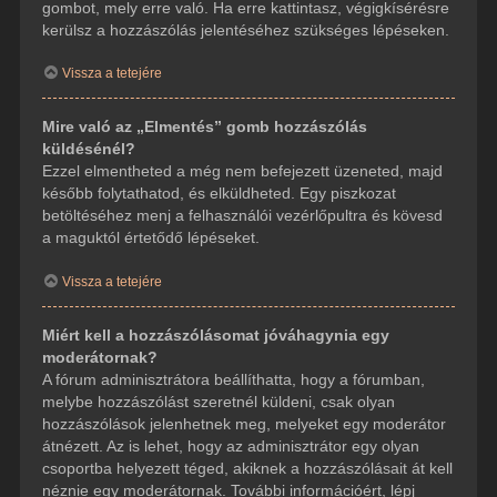
gombot, mely erre való. Ha erre kattintasz, végigkísérésre
kerülsz a hozzászólás jelentéséhez szükséges lépéseken.
Vissza a tetejére
Mire való az „Elmentés” gomb hozzászólás
küldésénél?
Ezzel elmentheted a még nem befejezett üzeneted, majd
később folytathatod, és elküldheted. Egy piszkozat
betöltéséhez menj a felhasználói vezérlőpultra és kövesd
a maguktól értetődő lépéseket.
Vissza a tetejére
Miért kell a hozzászólásomat jóváhagynia egy
moderátornak?
A fórum adminisztrátora beállíthatta, hogy a fórumban,
melybe hozzászólást szeretnél küldeni, csak olyan
hozzászólások jelenhetnek meg, melyeket egy moderátor
átnézett. Az is lehet, hogy az adminisztrátor egy olyan
csoportba helyezett téged, akiknek a hozzászólásait át kell
néznie egy moderátornak. További információért, lépj