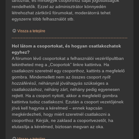
tartozhat, és mindegyik csoporthoz saját jogosultságok
rendelhetők. Ezzel az adminisztrátor könnyedén
létrehozhat zártkörű fórumokat, moderátorrá tehet
egyszerre több felhasználót stb.
Vissza a tetejére
Hol látom a csoportokat, és hogyan csatlakozhatok
egyhez?
A fórumon lévő csoportokat a felhasználói vezérlőpultban
tekintheted meg a „Csoportok” linkre kattintva. Ha
csatlakozni szeretnél egy csoporthoz, kattints a megfelelő
gombra. Mindemellett nem az összes csoport
nyílt
hozzáférésű
, néhánynál jóváhagyás szükséges a
csatlakozáshoz, néhány zárt, néhány pedig egyenesen
rejtett. Ha a csoport nyitott, akkor a megfelelő gombra
kattintva tudsz csatlakozni. Ezután a csoport vezetőjének
jóvá kell hagynia a kérelmed – ennek kapcsán
megkérdezheti, hogy miért szeretnél csatlakozni a
csoporthoz. Kérjük, ne zaklasd a csoportvezetőt, ha
elutasítja a kérelmed, biztosan megvan az oka.
Vissza a tetejére