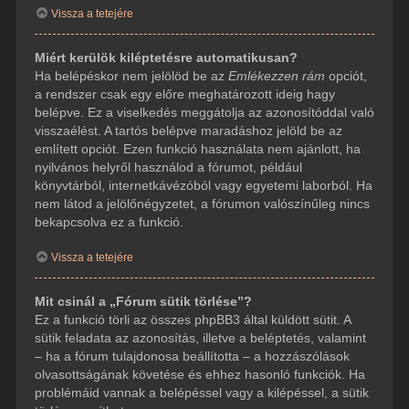
Vissza a tetejére
Miért kerülök kiléptetésre automatikusan?
Ha belépéskor nem jelölöd be az
Emlékezzen rám
opciót,
a rendszer csak egy előre meghatározott ideig hagy
belépve. Ez a viselkedés meggátolja az azonosítóddal való
visszaélést. A tartós belépve maradáshoz jelöld be az
említett opciót. Ezen funkció használata nem ajánlott, ha
nyilvános helyről használod a fórumot, például
könyvtárból, internetkávézóból vagy egyetemi laborból. Ha
nem látod a jelölőnégyzetet, a fórumon valószínűleg nincs
bekapcsolva ez a funkció.
Vissza a tetejére
Mit csinál a „Fórum sütik törlése”?
Ez a funkció törli az összes phpBB3 által küldött sütit. A
sütik feladata az azonosítás, illetve a beléptetés, valamint
– ha a fórum tulajdonosa beállította – a hozzászólások
olvasottságának követése és ehhez hasonló funkciók. Ha
problémáid vannak a belépéssel vagy a kilépéssel, a sütik