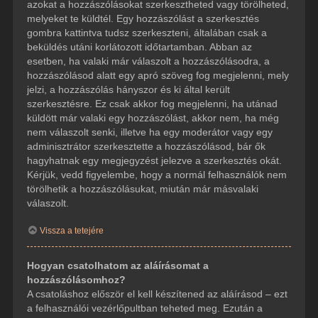
azokat a hozzászólásokat szerkesztheted vagy törölheted,
melyeket te küldtél. Egy hozzászólást a szerkesztés
gombra kattintva tudsz szerkeszteni, általában csak a
beküldés utáni korlátozott időtartamban. Abban az
esetben, ha valaki már válaszolt a hozzászólásodra, a
hozzászólásod alatt egy apró szöveg fog megjelenni, mely
jelzi, a hozzászólás hányszor és ki által került
szerkesztésre. Ez csak akkor fog megjelenni, ha utánad
küldött már valaki egy hozzászólást, akkor nem, ha még
nem válaszolt senki, illetve ha egy moderátor vagy egy
adminisztrátor szerkesztette a hozzászólásod, bár ők
hagyhatnak egy megjegyzést jelezve a szerkesztés okát.
Kérjük, vedd figyelembe, hogy a normál felhasználók nem
törölhetik a hozzászólásukat, miután már másvalaki
válaszolt.
Vissza a tetejére
Hogyan csatolhatom az aláírásomat a
hozzászólásomhoz?
A csatoláshoz először el kell készítened az aláírásod – ezt
a felhasználói vezérlőpultban teheted meg. Ezután a