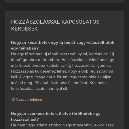
HOZZÁSZÓLÁSSAL KAPCSOLATOS
KÉRDÉSEK
Hogyan készíthetek egy új témát vagy válaszolhatok
egy témában?
Ha egy fórumban új témát szeretnél nyitni, kattints az "Új
téma" gombra a fórumban. Hozzászólás küldéséhez egy
már létező témába kattints az "Új hozzászólás" gombra.
Hozzászólás küldéséhez lehet, hogy előbb regisztrálnod
kell. A jogosultságaidat a fórum vagy téma oldalak alján
találod meg. Például: Nyithatsz új témákat, Küldhetsz
hozzászólást csatolmánnyal stb.
Vissza a tetejére
Hogyan szerkeszthetek, illetve törölhetek egy
hozzászólást?
Ha nem vagy adminisztrátor vagy moderátor, akkor csak