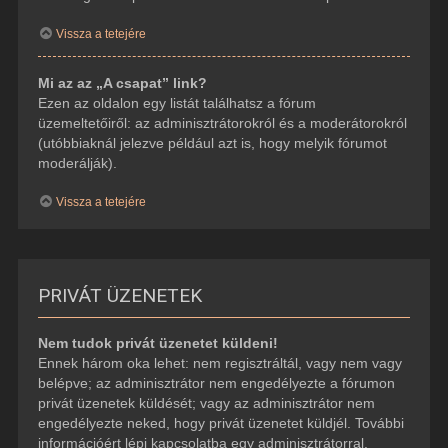
Vissza a tetejére
Mi az az „A csapat” link?
Ezen az oldalon egy listát találhatsz a fórum
üzemeltetőiről: az adminisztrátorokról és a moderátorokról
(utóbbiaknál jelezve például azt is, hogy melyik fórumot
moderálják).
Vissza a tetejére
PRIVÁT ÜZENETEK
Nem tudok privát üzenetet küldeni!
Ennek három oka lehet: nem regisztráltál, vagy nem vagy
belépve; az adminisztrátor nem engedélyezte a fórumon
privát üzenetek küldését; vagy az adminisztrátor nem
engedélyezte neked, hogy privát üzenetet küldjél. További
információért lépj kapcsolatba egy adminisztrátorral.