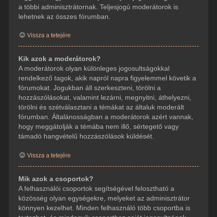
a többi adminisztrátornak. Teljesjogú moderátorok is
lehetnek az összes fórumban.
Vissza a tetejére
Kik azok a moderátorok?
A moderátorok olyan különleges jogosultságokkal
rendelkező tagok, akik napról napra figyelemmel követik a
fórumokat. Jogukban áll szerkeszteni, törölni a
hozzászólásokat, valamint lezárni, megnyitni, áthelyezni,
törölni és szétválasztani a témákat az általuk moderált
fórumban. Általánosságban a moderátorok azért vannak,
hogy meggátolják a témába nem illő, sértegető vagy
támadó hangvételű hozzászólások küldését.
Vissza a tetejére
Mik azok a csoportok?
A felhasználói csoportok segítségével felosztható a
közösség olyan egységekre, melyeket az adminisztrátor
könnyen kezelhet. Minden felhasználó több csoportba is