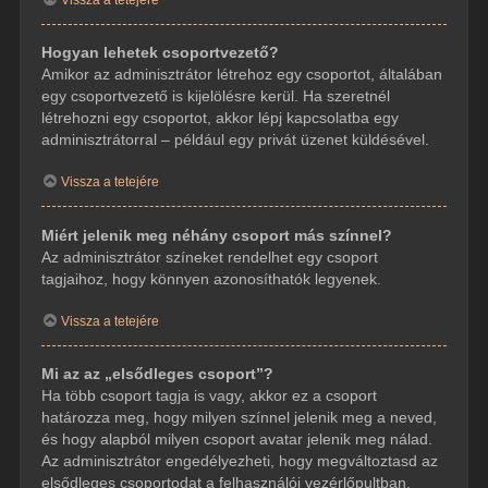
Hogyan lehetek csoportvezető?
Amikor az adminisztrátor létrehoz egy csoportot, általában
egy csoportvezető is kijelölésre kerül. Ha szeretnél
létrehozni egy csoportot, akkor lépj kapcsolatba egy
adminisztrátorral – például egy privát üzenet küldésével.
Vissza a tetejére
Miért jelenik meg néhány csoport más színnel?
Az adminisztrátor színeket rendelhet egy csoport
tagjaihoz, hogy könnyen azonosíthatók legyenek.
Vissza a tetejére
Mi az az „elsődleges csoport”?
Ha több csoport tagja is vagy, akkor ez a csoport
határozza meg, hogy milyen színnel jelenik meg a neved,
és hogy alapból milyen csoport avatar jelenik meg nálad.
Az adminisztrátor engedélyezheti, hogy megváltoztasd az
elsődleges csoportodat a felhasználói vezérlőpultban.