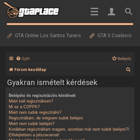
GTA Online Los Santos Tuners
GTA V Csalások
GyIK
Belépés
K
Fórum kezdőlap
e
Gyakran ismételt kérdések
r
Belépési és regisztrációs kérdések
e
Miért kell regisztrálnom?
s
Mi az a COPPA?
Miért nem tudok regisztrálni?
é
Regisztráltam, de mégsem tudok belépni
Miért nem tudok belépni?
s
Korábban regisztráltam magam, azonban már nem tudok belépni?!
Elfelejtettem a jelszavamat!