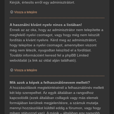
Kérjük, értesíts erről egy adminisztrátort.
Vissza a tetejére
A használni kívánt nyelv nincs a listában!
Ennek az az oka, hogy az adminisztrátor nem telepítette a
megfelelő nyelvi csomagot, vagy hogy még nem készült
fordítás a kívánt nyelvre. Kérd meg az adminisztrátort,
hogy telepítse a nyelvi csomagot, amennyiben viszont
még nem létezik, nyugodtan készítsd el a fordítást.
További információért keresd fel a phpBB Limited
weboldalát (a link az oldal alján található).
Vissza a tetejére
Mik azok a képek a felhasználónevem mellett?
A hozzászólások megtekintésénél a felhasználónév mellett
két kép szerepelhet. Az egyik általában a rangodhoz
kapcsolódik (ezek általában csillagok vagy más elemek
formájában kerülnek megjelenítésre, a számuk mutatja
mennyi hozzászólást küldtél eddig a fórumon, vagy hogy
milyen státuszod van). A másik – általában egy nagyobb