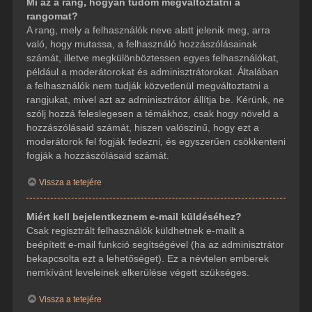
Mi az a rang, hogyan tudom megváltoztatni a
rangomat?
A rang, mely a felhasználók neve alatt jelenik meg, arra
való, hogy mutassa, a felhasználó hozzászólásainak
számát, illetve megkülönböztessen egyes felhasználókat,
például a moderátorokat és adminisztrátorokat. Általában
a felhasználók nem tudják közvetlenül megváltoztatni a
rangjukat, mivel azt az adminisztrátor állítja be. Kérünk, ne
szólj hozzá feleslegesen a témákhoz, csak hogy növeld a
hozzászólásaid számát, hiszen valószínű, hogy ezt a
moderátorok fel fogják fedezni, és egyszerűen csökkenteni
fogják a hozzászólásaid számát.
Vissza a tetejére
Miért kell bejelentkeznem e-mail küldéséhez?
Csak regisztrált felhasználók küldhetnek e-mailt a
beépített e-mail funkció segítségével (ha az adminisztrátor
bekapcsolta ezt a lehetőséget). Ez a névtelen emberek
nemkívánt leveleinek elkerülése végett szükséges.
Vissza a tetejére