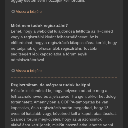
aggály esetén sem hozzájuk kell fordulni.
Vissza a tetejére
Miért nem tudok regisztrálni?
Lehet, hogy a weboldal tulajdonosa letiltotta az IP-címed
vagy a regisztrálni kívánt felhasználónevet. Az is
előfordulhat, hogy a regisztráció kikapcsolásra került, hogy
ne tudjanak új felhasználók regisztrálni. További
segítségért lépj kapcsolatba a fórum egyik
adminisztrátorával.
Vissza a tetejére
Regisztráltam, de mégsem tudok belépni
Először is ellenőrizd le, hogy helyesen adtad-e meg a
felhasználóneved és a jelszavad. Ha igen, akkor két dolog
történhetett. Amennyiben a COPPA-támogatás be van
kapcsolva, és a regisztráció során megadtad, hogy 13
évesnél fiatalabb vagy, követned kell a kapott utasításokat.
Számos fórum megköveteli, hogy az új azonosítók
aktiválásra kerüljenek, mielőtt használatba lehetne venni