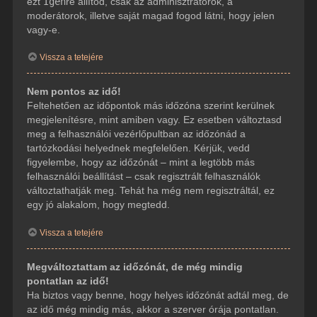
ezt
Igen
re állítod, csak az adminisztrátorok, a
moderátorok, illetve saját magad fogod látni, hogy jelen
vagy-e.
Vissza a tetejére
Nem pontos az idő!
Feltehetően az időpontok más időzóna szerint kerülnek
megjelenítésre, mint amiben vagy. Ez esetben változtasd
meg a felhasználói vezérlőpultban az időzónád a
tartózkodási helyednek megfelelően. Kérjük, vedd
figyelembe, hogy az időzónát – mint a legtöbb más
felhasználói beállítást – csak regisztrált felhasználók
változtathatják meg. Tehát ha még nem regisztráltál, ez
egy jó alakalom, hogy megtedd.
Vissza a tetejére
Megváltoztattam az időzónát, de még mindig
pontatlan az idő!
Ha biztos vagy benne, hogy helyes időzónát adtál meg, de
az idő még mindig más, akkor a szerver órája pontatlan.