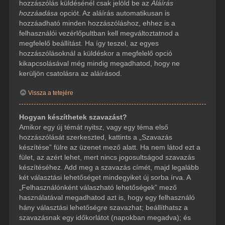
hozzászólás küldésénél csak jelöld be az
Aláírás
hozzáadása
opciót. Az aláírás automatikusan is
hozzáadható minden hozzászóláshoz, ehhez is a
felhasználói vezérlőpultban kell megváltoztatnod a
megfelelő beállítást. Ha így teszel, az egyes
hozzászólásoknál a küldéskor a megfelelő opció
kikapcsolásával még mindig megadhatod, hogy ne
kerüljön csatolásra az aláírásod.
Vissza a tetejére
Hogyan készíthetek szavazást?
Amikor egy új témát nyitsz, vagy egy téma első
hozzászólását szerkeszted, kattints a „Szavazás
készítése” fülre az üzenet mező alatt. Ha nem látod ezt a
fület, az azért lehet, mert nincs jogosultságod szavazás
készítéséhez. Add meg a szavazás címét, majd legalább
két választási lehetőséget mindegyiket új sorba írva. A
„Felhasználónként válaszható lehetőségek” mező
használatával megadhatod azt is, hogy egy felhasználó
hány választási lehetőségre szavazhat; beállíthatsz a
szavazásnak egy időkorlátot (napokban megadva); és