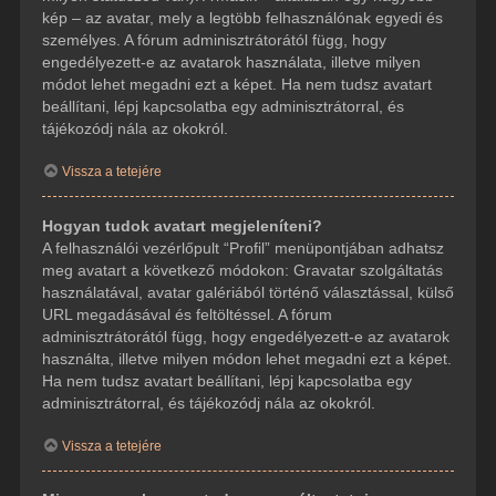
kép – az avatar, mely a legtöbb felhasználónak egyedi és
személyes. A fórum adminisztrátorától függ, hogy
engedélyezett-e az avatarok használata, illetve milyen
módot lehet megadni ezt a képet. Ha nem tudsz avatart
beállítani, lépj kapcsolatba egy adminisztrátorral, és
tájékozódj nála az okokról.
Vissza a tetejére
Hogyan tudok avatart megjeleníteni?
A felhasználói vezérlőpult “Profil” menüpontjában adhatsz
meg avatart a következő módokon: Gravatar szolgáltatás
használatával, avatar galériából történő választással, külső
URL megadásával és feltöltéssel. A fórum
adminisztrátorától függ, hogy engedélyezett-e az avatarok
használta, illetve milyen módon lehet megadni ezt a képet.
Ha nem tudsz avatart beállítani, lépj kapcsolatba egy
adminisztrátorral, és tájékozódj nála az okokról.
Vissza a tetejére