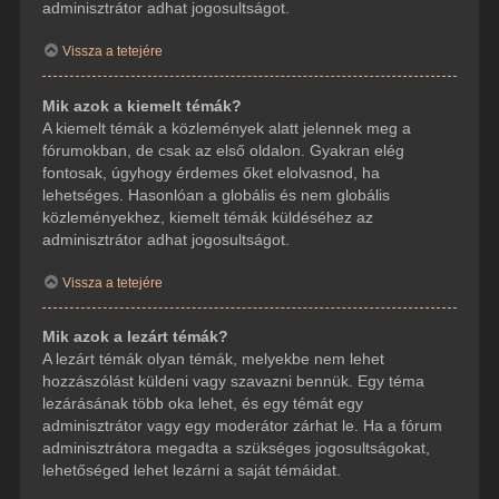
adminisztrátor adhat jogosultságot.
Vissza a tetejére
Mik azok a kiemelt témák?
A kiemelt témák a közlemények alatt jelennek meg a
fórumokban, de csak az első oldalon. Gyakran elég
fontosak, úgyhogy érdemes őket elolvasnod, ha
lehetséges. Hasonlóan a globális és nem globális
közleményekhez, kiemelt témák küldéséhez az
adminisztrátor adhat jogosultságot.
Vissza a tetejére
Mik azok a lezárt témák?
A lezárt témák olyan témák, melyekbe nem lehet
hozzászólást küldeni vagy szavazni bennük. Egy téma
lezárásának több oka lehet, és egy témát egy
adminisztrátor vagy egy moderátor zárhat le. Ha a fórum
adminisztrátora megadta a szükséges jogosultságokat,
lehetőséged lehet lezárni a saját témáidat.