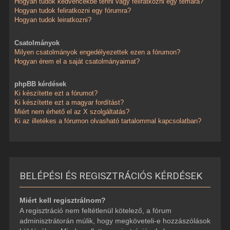
Hogyan tudok kedvencekbe tenni vagy feliratkozni egy témára?
Hogyan tudok feliratkozni egy fórumra?
Hogyan tudok leiratkozni?
Csatolmányok
Milyen csatolmányok engedélyezettek ezen a fórumon?
Hogyan érem el a saját csatolmányaimat?
phpBB kérdések
Ki készítette ezt a fórumot?
Ki készítette ezt a magyar fordítást?
Miért nem érhető el az X szolgáltatás?
Ki az illetékes a fórumon olvasható tartalommal kapcsolatban?
BELÉPÉSI ÉS REGISZTRÁCIÓS KÉRDÉSEK
Miért kell regisztrálnom?
A regisztráció nem feltétlenül kötelező, a fórum
adminisztrátorán múlik, hogy megköveteli-e hozzászólások