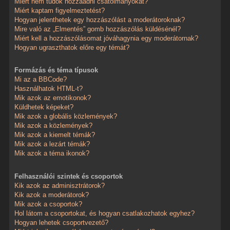
Miért nem tudok hozzáadni csatolmányokat?
Miért kaptam figyelmeztetést?
Hogyan jelenthetek egy hozzászólást a moderátoroknak?
Mire való az „Elmentés” gomb hozzászólás küldésénél?
Miért kell a hozzászólásomat jóváhagynia egy moderátornak?
Hogyan ugraszthatok előre egy témát?
Formázás és téma típusok
Mi az a BBCode?
Használhatok HTML-t?
Mik azok az emotikonok?
Küldhetek képeket?
Mik azok a globális közlemények?
Mik azok a közlemények?
Mik azok a kiemelt témák?
Mik azok a lezárt témák?
Mik azok a téma ikonok?
Felhasználói szintek és csoportok
Kik azok az adminisztrátorok?
Kik azok a moderátorok?
Mik azok a csoportok?
Hol látom a csoportokat, és hogyan csatlakozhatok egyhez?
Hogyan lehetek csoportvezető?