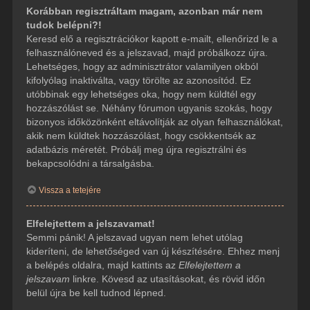
Korábban regisztráltam magam, azonban már nem
tudok belépni?!
Keresd elő a regisztrációkor kapott e-mailt, ellenőrizd le a
felhasználóneved és a jelszavad, majd próbálkozz újra.
Lehetséges, hogy az adminisztrátor valamilyen okból
kifolyólag inaktiválta, vagy törölte az azonosítód. Ez
utóbbinak egy lehetséges oka, hogy nem küldtél egy
hozzászólást se. Néhány fórumon ugyanis szokás, hogy
bizonyos időközönként eltávolítják az olyan felhasználókat,
akik nem küldtek hozzászólást, hogy csökkentsék az
adatbázis méretét. Próbálj meg újra regisztrálni és
bekapcsolódni a társalgásba.
Vissza a tetejére
Elfelejtettem a jelszavamat!
Semmi pánik! A jelszavad ugyan nem lehet utólag
kideríteni, de lehetőséged van új készítésére. Ehhez menj
a belépés oldalra, majd kattints az
Elfelejtettem a
jelszavam
linkre. Kövesd az utasításokat, és rövid időn
belül újra be kell tudnod lépned.