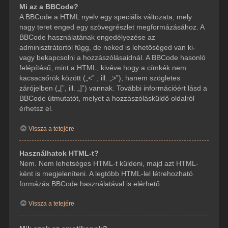
Mi az a BBCode?
A BBCode a HTML nyelv egy speciális változata, mely
nagy teret enged egy szövegrészlet megformázásához. A
BBCode használatának engedélyezése az
adminisztrátortól függ, de neked is lehetőséged van ki-
vagy bekapcsolni a hozzászólásaidnál. A BBCode hasonló
felépítésű, mint a HTML, kivéve hogy a címkék nem
kacsacsőrök között („<” , ill. „>”), hanem szögletes
zárójelben („[”, ill. „]”) vannak. További információért lásd a
BBCode útmutatót, melyet a hozzászólásküldő oldalról
érhetsz el.
Vissza a tetejére
Használhatok HTML-t?
Nem. Nem lehetséges HTML-t küldeni, majd azt HTML-
ként is megjeleníteni. A legtöbb HTML-lel létrehozható
formázás BBCode használatával is elérhető.
Vissza a tetejére