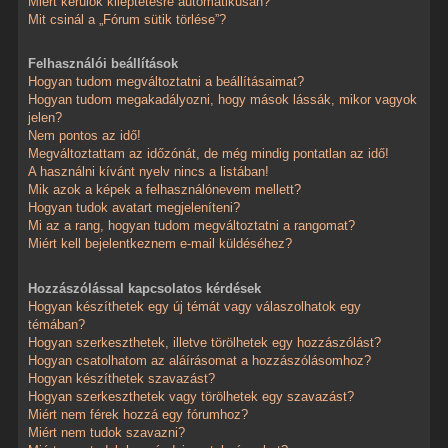
Miért kerülök kiléptetésre automatikusan?
Mit csinál a „Fórum sütik törlése”?
Felhasználói beállítások
Hogyan tudom megváltoztatni a beállításaimat?
Hogyan tudom megakadályozni, hogy mások lássák, mikor vagyok
jelen?
Nem pontos az idő!
Megváltoztattam az időzónát, de még mindig pontatlan az idő!
A használni kívánt nyelv nincs a listában!
Mik azok a képek a felhasználónevem mellett?
Hogyan tudok avatart megjeleníteni?
Mi az a rang, hogyan tudom megváltoztatni a rangomat?
Miért kell bejelentkeznem e-mail küldéséhez?
Hozzászólással kapcsolatos kérdések
Hogyan készíthetek egy új témát vagy válaszolhatok egy
témában?
Hogyan szerkeszthetek, illetve törölhetek egy hozzászólást?
Hogyan csatolhatom az aláírásomat a hozzászólásomhoz?
Hogyan készíthetek szavazást?
Hogyan szerkeszthetek vagy törölhetek egy szavazást?
Miért nem férek hozzá egy fórumhoz?
Miért nem tudok szavazni?