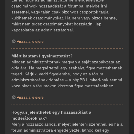
csatolmányok hozzáadását a fórumba, melybe írni
szeretnél, vagy talán csak bizonyos csoportok tagjai
küldhetnek csatolmányokat. Ha nem vagy biztos benne,
miért nem tudsz csatolmányokat hozzáadni, lépj
kapcsolatba az adminisztrátorral.
Vissza a tetejére
Miért kaptam figyelmeztetést?
Minden adminisztrátornak megvan a saját szabályzata az
oldalára. Ha megsértettél egy szabályt, figyelmeztethetnek
téged. Kérjük, vedd figyelembe, hogy ez a fórum
adminisztrátorának döntése – a phpBB Limited-nak semmi
köze nincs a fórumokon kiosztott figyelmeztetésekhez.
Vissza a tetejére
Hogyan jelenthetek egy hozzászólást a
moderátoroknak?
Menj a hozzászóláshoz, melyet jelenteni szeretnél, és ha a
fórum adminisztrátora engedélyezte, látnod kell egy