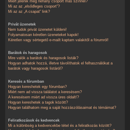
Miért jelenik meg néhány csoport más színnel?
Mi az az „elsődleges csoport”?
Mi az az „A csapat” link?
Privát üzenetek
Nem tudok privát üzenetet küldeni!
Folyamatosan kéretlen üzeneteket kapok!
Kéretlen vagy sértegető e-mailt kaptam valakitől a fórumról!
Barátok és haragosok
Mire valók a barátok és haragosok listák?
Hogyan adhatok hozzá, illetve távolíthatok el felhasználókat a
barátok vagy haragosok listáról?
Keresés a fórumban
Hogyan kereshetek egy fórumban?
Miért nem ad vissza találatot a keresésem?
A keresésem miért ad vissza üres oldalt!?
Hogyan kereshetek a tagok között?
Hogyan találhatom meg a saját hozzászólásaimat és témáimat?
Feliratkozások és kedvencek
Mi a különbség a kedvencekbe tétel és a feliratkozás között?