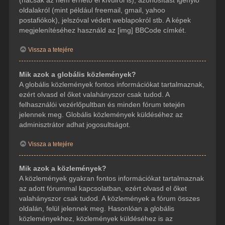
(hacsak az nem érhető el kívülről is), azonosítást igénylő
oldalakról (mint például freemail, gmail, yahoo
postafiókok), jelszóval védett weblapokról stb. A képek
megjelenítéséhez használd az [img] BBCode címkét.
Vissza a tetejére
Mik azok a globális közlemények?
A globális közlemények fontos információkat tartalmaznak,
ezért olvasd el őket valahányszor csak tudod. A
felhasználói vezérlőpultban és minden fórum tetején
jelennek meg. Globális közlemények küldéséhez az
adminisztrátor adhat jogosultságot.
Vissza a tetejére
Mik azok a közlemények?
A közlemények gyakran fontos információkat tartalmaznak
az adott fórummal kapcsolatban, ezért olvasd el őket
valahányszor csak tudod. A közlemények a fórum összes
oldalán, felül jelennek meg. Hasonlóan a globális
közleményekhez, közlemények küldéséhez is az