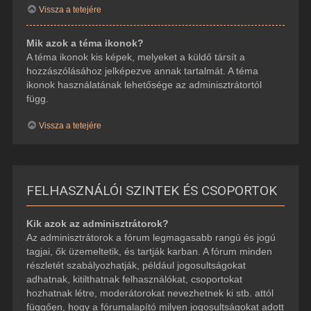
Vissza a tetejére
Mik azok a téma ikonok?
A téma ikonok kis képek, melyeket a küldő társít a
hozzászólásához jelképezve annak tartalmát. A téma
ikonok használatának lehetősége az adminisztrátortól
függ.
Vissza a tetejére
FELHASZNÁLÓI SZINTEK ÉS CSOPORTOK
Kik azok az adminisztrátorok?
Az adminisztrátorok a fórum legmagasabb rangú és jogú
tagjai, ők üzemeltetik, és tartják karban. A fórum minden
részletét szabályozhatják, például jogosultságokat
adhatnak, kitilthatnak felhasználókat, csoportokat
hozhatnak létre, moderátorokat nevezhetnek ki stb. attól
függően, hogy a fórumalapító milyen jogosultságokat adott