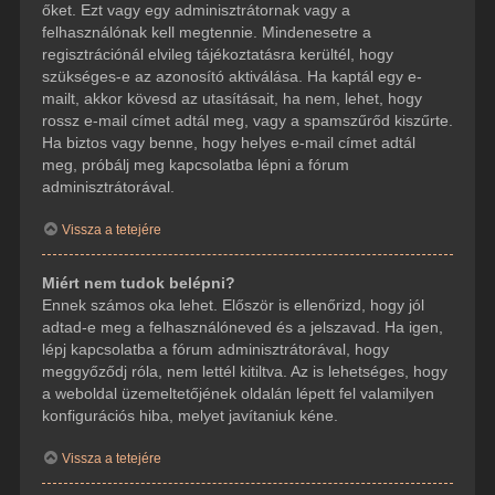
őket. Ezt vagy egy adminisztrátornak vagy a
felhasználónak kell megtennie. Mindenesetre a
regisztrációnál elvileg tájékoztatásra kerültél, hogy
szükséges-e az azonosító aktiválása. Ha kaptál egy e-
mailt, akkor kövesd az utasításait, ha nem, lehet, hogy
rossz e-mail címet adtál meg, vagy a spamszűrőd kiszűrte.
Ha biztos vagy benne, hogy helyes e-mail címet adtál
meg, próbálj meg kapcsolatba lépni a fórum
adminisztrátorával.
Vissza a tetejére
Miért nem tudok belépni?
Ennek számos oka lehet. Először is ellenőrizd, hogy jól
adtad-e meg a felhasználóneved és a jelszavad. Ha igen,
lépj kapcsolatba a fórum adminisztrátorával, hogy
meggyőződj róla, nem lettél kitiltva. Az is lehetséges, hogy
a weboldal üzemeltetőjének oldalán lépett fel valamilyen
konfigurációs hiba, melyet javítaniuk kéne.
Vissza a tetejére