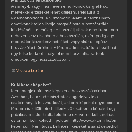
Mik azok az emotikonok?
A smiley-k vagy más néven emotikonok kis grafikák,
melyekkel érzéseket lehet kifejezni. Például a :)
vidámot/boldogot, a :( szomorút jelent. A használható
emotikonok teljes listája megtalálható a hozzászólás
küldésénél. Lehetőleg ne használj túl sok emotikont, mert
nehezen lesz olvasható a hozzászólás, ezért pedig egy
moderátor kiszerkesztheti őket, vagy akár az egész
hozzászólást törölheti. A fórum adminisztrátora beállíthat
egy felső korlátot, melynél nem használhatsz több
emotikont egy hozzászólásban.
Vissza a tetejére
Küldhetek képeket?
Igen, megjeleníthetsz képeket a hozzászólásaidban.
Azonban, ha az adminisztrátor engedélyezte a
csatolmányok hozzáadását, akkor a képeket egyenesen a
fórumra is feltöltheted. Ellenkező esetben a képeket egy
publikus, mindenki által elérhető szerveren kell tárolnod,
és onnan belinkelned – például: http://www.akarmi.hu/en-
kepem.gif. Nem tudsz belinkelni képeket a saját gépedről