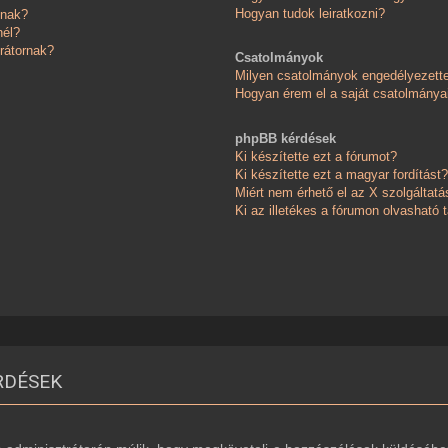
Hogyan tudok leiratkozni?
knak?
nél?
rátornak?
Csatolmányok
Milyen csatolmányok engedélyezett
Hogyan érem el a saját csatolmánya
phpBB kérdések
Ki készítette ezt a fórumot?
Ki készítette ezt a magyar fordítást?
Miért nem érhető el az X szolgáltatá
Ki az illetékes a fórumon olvasható
RDÉSEK