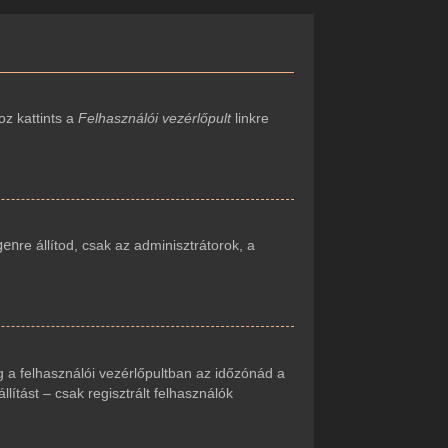
oz kattints a
Felhasználói vezérlőpult
linkre
gen
re állítod, csak az adminisztrátorok, a
 a felhasználói vezérlőpultban az időzónád a
ítást – csak regisztrált felhasználók