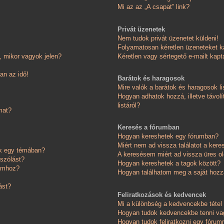
Mi az az „A csapat” link?
Privát üzenetek
Nem tudok privát üzenetet küldeni!
Folyamatosan kéretlen üzeneteket k
 mikor vagyok jelen?
Kéretlen vagy sértegető e-mailt kapta
an az idő!
Barátok és haragosok
Mire valók a barátok és haragosok li
Hogyan adhatok hozzá, illetve távolí
listáról?
mat?
Keresés a fórumban
Hogyan kereshetek egy fórumban?
Miért nem ad vissza találatot a ker
ok egy témában?
A keresésem miért ad vissza üres ol
ászólást?
Hogyan kereshetek a tagok között?
somhoz?
Hogyan találhatom meg a saját hoz
ást?
Feliratkozások és kedvencek
Mi a különbség a kedvencekbe tétel 
Hogyan tudok kedvencekbe tenni vag
Hogyan tudok feliratkozni egy fórum