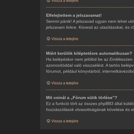
Vissza a tetejére
Elfelejtettem a jelszavamat!
Semmi pánik! A jelszavad ugyan nem lehet utól
jelszavam
linkre. Kövesd az utasításokat, és rö
Vissza a tetejére
Miért kerülök kiléptetésre automatikusan?
Ha belépéskor nem jelölöd be az
Emlékezzen
azonosítóddal való visszaélést. A tartós belép
fórumot, például könyvtárból, internetkávézób
Vissza a tetejére
Mit csinál a „Fórum sütik törlése”?
Ez a funkció törli az összes phpBB3 által küldöt
hozzászólások olvasottságának követése és ehh
Vissza a tetejére