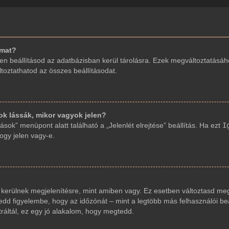
imat?
en beállításod az adatbázisban kerül tárolásra. Ezek megváltoztatásáh
áltoztathatod az összes beállításodat.
 lássák, mikor vagyok jelen?
sok” menüpont alatt található a „Jelenlét elrejtése” beállítás. Ha ezt
I
hogy jelen vagy-e.
 kerülnek megjelenítésre, mint amiben vagy. Ez esetben változtasd meg
dd figyelembe, hogy az időzónát – mint a legtöbb más felhasználói beáll
ráltál, ez egy jó alakalom, hogy megtedd.