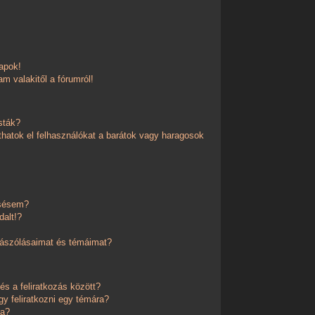
apok!
m valakitől a fórumról!
sták?
thatok el felhasználókat a barátok vagy haragosok
esésem?
dalt!?
zászólásaimat és témáimat?
és a feliratkozás között?
y feliratkozni egy témára?
ra?