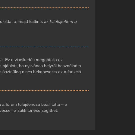
 oldalra, majd kattints az
Elfelejtettem a
e. Ez a viselkedés meggátolja az
 ajánlott, ha nyilvános helyről használod a
alószínűleg nincs bekapcsolva ez a funkció.
ha a fórum tulajdonosa beállította – a
sel, a sütik törlése segíthet.