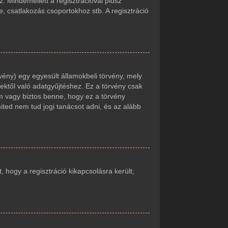
. Mindemellett a regisztrációval plusz
e, csatlakozás csoportokhoz stb. A regisztráció
vény) egy egyesült államokbeli törvény, mely
ektől való adatgyűjtéshez. Ez a törvény csak
 vagy biztos benne, hogy ez a törvény
mited nem tud jogi tanácsot adni, és az alább
t, hogy a regisztráció kikapcsolásra került,