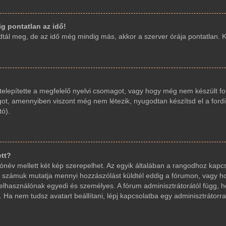
g pontatlan az idő!
ál meg, de az idő még mindig más, akkor a szerver órája pontatlan. Kér
elepítette a megfelelő nyelvi csomagot, vagy hogy még nem készült fo
got, amennyiben viszont még nem létezik, nyugodtan készítsd el a fordí
tó).
ett?
név mellett két kép szerepelhet. Az egyik általában a rangodhoz kapcs
 számuk mutatja mennyi hozzászólást küldtél eddig a fórumon, vagy ho
elhasználónak egyedi és személyes. A fórum adminisztrátorától függ, 
 Ha nem tudsz avatart beállítani, lépj kapcsolatba egy adminisztrátorral