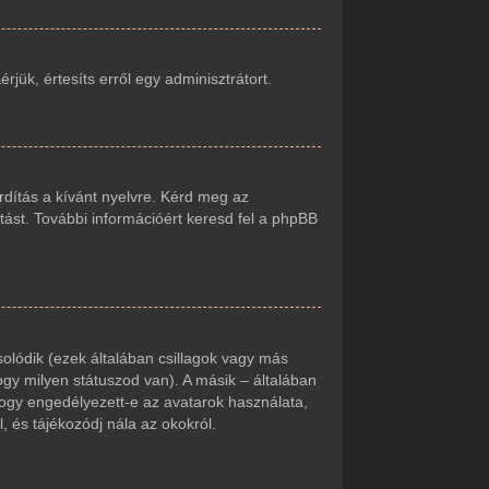
jük, értesíts erről egy adminisztrátort.
rdítás a kívánt nyelvre. Kérd meg az
tást. További információért keresd fel a phpBB
olódik (ezek általában csillagok vagy más
gy milyen státuszod van). A másik – általában
hogy engedélyezett-e az avatarok használata,
, és tájékozódj nála az okokról.