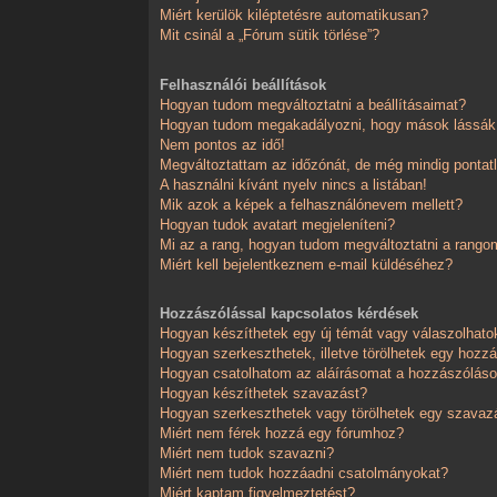
Miért kerülök kiléptetésre automatikusan?
Mit csinál a „Fórum sütik törlése”?
Felhasználói beállítások
Hogyan tudom megváltoztatni a beállításaimat?
Hogyan tudom megakadályozni, hogy mások lássák,
Nem pontos az idő!
Megváltoztattam az időzónát, de még mindig pontatl
A használni kívánt nyelv nincs a listában!
Mik azok a képek a felhasználónevem mellett?
Hogyan tudok avatart megjeleníteni?
Mi az a rang, hogyan tudom megváltoztatni a rango
Miért kell bejelentkeznem e-mail küldéséhez?
Hozzászólással kapcsolatos kérdések
Hogyan készíthetek egy új témát vagy válaszolhat
Hogyan szerkeszthetek, illetve törölhetek egy hozz
Hogyan csatolhatom az aláírásomat a hozzászólá
Hogyan készíthetek szavazást?
Hogyan szerkeszthetek vagy törölhetek egy szavaz
Miért nem férek hozzá egy fórumhoz?
Miért nem tudok szavazni?
Miért nem tudok hozzáadni csatolmányokat?
Miért kaptam figyelmeztetést?