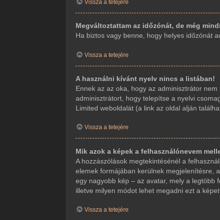
Vissza a tetejére
Megváltoztattam az időzónát, de még mindi
Ha biztos vagy benne, hogy helyes időzónát adt
Vissza a tetejére
A használni kívánt nyelv nincs a listában!
Ennek az az oka, hogy az adminisztrátor nem t
adminisztrátort, hogy telepítse a nyelvi csoma
Limited weboldalát (a link az oldal alján találha
Vissza a tetejére
Mik azok a képek a felhasználónevem mell
A hozzászólások megtekintésénél a felhasználó
elemek formájában kerülnek megjelenítésre, a
egy nagyobb kép – az avatar, mely a legtöbb f
illetve milyen módot lehet megadni ezt a képet.
Vissza a tetejére