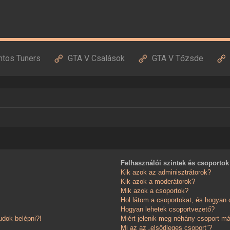
ntos Tuners
GTA V Csalások
GTA V Tőzsde
Felhasználói szintek és csoportok
Kik azok az adminisztrátorok?
Kik azok a moderátorok?
Mik azok a csoportok?
Hol látom a csoportokat, és hogyan
Hogyan lehetek csoportvezető?
dok belépni?!
Miért jelenik meg néhány csoport má
Mi az az „elsődleges csoport”?