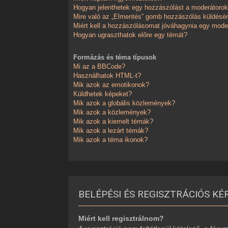
Hogyan jelenthetek egy hozzászólást a moderátoro
Mire való az „Elmentés” gomb hozzászólás küldésé
Miért kell a hozzászólásomat jóváhagynia egy mode
Hogyan ugraszthatok előre egy témát?
Formázás és téma típusok
Mi az a BBCode?
Használhatok HTML-t?
Mik azok az emotikonok?
Küldhetek képeket?
Mik azok a globális közlemények?
Mik azok a közlemények?
Mik azok a kiemelt témák?
Mik azok a lezárt témák?
Mik azok a téma ikonok?
BELÉPÉSI ÉS REGISZTRÁCIÓS KÉ
Miért kell regisztrálnom?