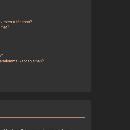
ek ezen a fórumon?
imat?
s?
 tartalommal kapcsolatban?