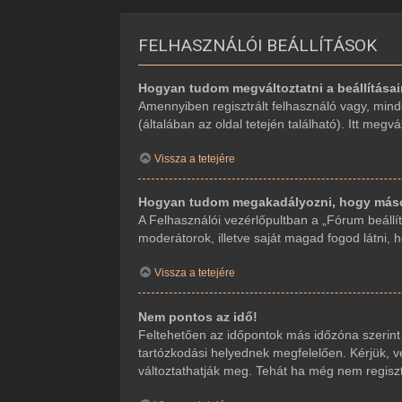
FELHASZNÁLÓI BEÁLLÍTÁSOK
Hogyan tudom megváltoztatni a beállítása
Amennyiben regisztrált felhasználó vagy, mind
(általában az oldal tetején található). Itt megv
Vissza a tetejére
Hogyan tudom megakadályozni, hogy mások
A Felhasználói vezérlőpultban a „Fórum beállítá
moderátorok, illetve saját magad fogod látni, 
Vissza a tetejére
Nem pontos az idő!
Feltehetően az időpontok más időzóna szerint
tartózkodási helyednek megfelelően. Kérjük, ve
változtathatják meg. Tehát ha még nem regiszt