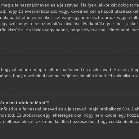
d-e meg a felhasználóneved és a jelszavad. Ha igen, akkor két dolog t
ad, hogy 13 évesnél fiatalabb vagy, követned kell a kapott utasításoka
sználatba lehetne venni őket. Ezt vagy egy adminisztrátornak vagy a fe
, hogy szükséges-e az azonosító aktiválása. Ha kaptál egy e-mailt, akko
őd kiszűrte. Ha biztos vagy benne, hogy helyes e-mail címet adtál me
, hogy jól adtad-e meg a felhasználóneved és a jelszavad. Ha igen, lép
etséges, hogy a weboldal üzemeltetőjének oldalán lépett fel valamilyen k
ár nem tudok belépni?!
llenőrizd le a felhasználóneved és a jelszavad, majd próbálkozz újra. L
 azonosítód. Ez utóbbinak egy lehetséges oka, hogy nem küldtél egy hoz
yan felhasználókat, akik nem küldtek hozzászólást, hogy csökkentsék az