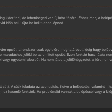
ag kideríteni, de lehetőséged van új készítésére. Ehhez menj a belépés
vid időn belül újra be kell tudnod lépned.
 rám
opciót, a rendszer csak egy előre meghatározott ideig hagy belépv
ve maradáshoz jelöld be az említett opciót. Ezen funkció használata nem
ól vagy egyetemi laborból. Ha nem látod a jelölőnégyzetet, a fórumon v
t sütit. A sütik feladata az azonosítás, illetve a beléptetés, valamint – 
ez hasonló funkciók. Ha problémáid vannak a belépéssel vagy a kilépés