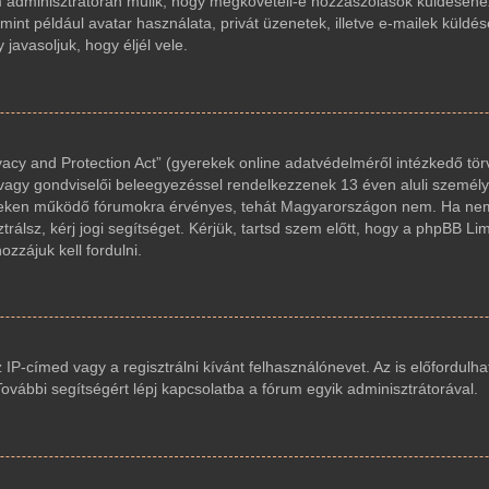
um adminisztrátorán múlik, hogy megköveteli-e hozzászólások küldéséhez
int például avatar használata, privát üzenetek, illetve e-mailek küldés
avasoljuk, hogy éljél vele.
acy and Protection Act” (gyerekek online adatvédelméről intézkedő tör
 vagy gondviselői beleegyezéssel rendelkezzenek 13 éven aluli személy
reken működő fórumokra érvényes, tehát Magyarországon nem. Ha nem
trálsz, kérj jogi segítséget. Kérjük, tartsd szem előtt, hogy a phpBB Li
zzájuk kell fordulni.
z IP-címed vagy a regisztrálni kívánt felhasználónevet. Az is előfordulha
 További segítségért lépj kapcsolatba a fórum egyik adminisztrátorával.