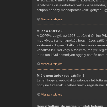
A regisztráció nem feltétlenül kötelező, a fór
lehetőségek is elérhetővé válnak a számodra, m
csupán néhány másodpercet vesz igénybe, így j
Vissza a tetejére
Mi az a COPPA?
A COPPA, vagyis az 1998-as „Child Online Priv
megköveteli a honlapoktól, hogy írásos szülői
az Amerikai Egyesült Államokban lévő szerve
vonatkozik-e rád vagy a fórumra, melyre regisz
leírtakon kívül semmilyen aggály esetén sem ho
Vissza a tetejére
Miért nem tudok regisztrálni?
Lehet, hogy a weboldal tulajdonosa letiltotta a
hogy ne tudjanak új felhasználók regisztrálni.
Vissza a tetejére
Regisztráltam, de mégsem tudok belépni