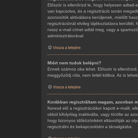
Először is ellenőrizd le, hogy helyesen adta
van kapcsolva, és a regisztráció során megadt
azonosítók aktiválásra kerüljenek, mielőtt ha
regisztrációnál elvileg tájékoztatásra kerültél
rossz e-mail címet adtál meg, vagy a spamszűr
adminisztrátorával.
Vissza a tetejére
Miért nem tudok belépni?
Ennek számos oka lehet. Először is ellenőrizd
meggyőződj róla, nem lettél kitiltva. Az is leh
Vissza a tetejére
Korábban regisztráltam magam, azonban m
Keresd elő a regisztrációkor kapott e-mailt, e
okból kifolyólag inaktiválta, vagy törölte az
hogy bizonyos időközönként eltávolítják az ol
regisztrálni és bekapcsolódni a társalgásba.