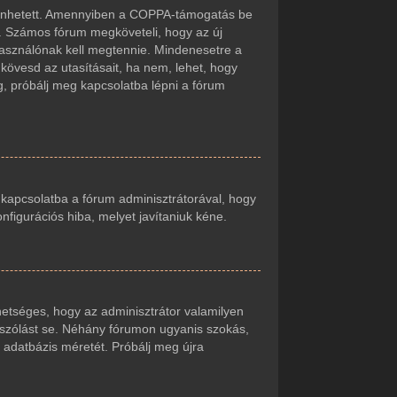
örténhetett. Amennyiben a COPPA-támogatás be
t. Számos fórum megköveteli, hogy az új
lhasználónak kell megtennie. Mindenesetre a
r kövesd az utasításait, ha nem, lehet, hogy
g, próbálj meg kapcsolatba lépni a fórum
j kapcsolatba a fórum adminisztrátorával, hogy
onfigurációs hiba, melyet javítaniuk kéne.
ehetséges, hogy az adminisztrátor valamilyen
zászólást se. Néhány fórumon ugyanis szokás,
 adatbázis méretét. Próbálj meg újra