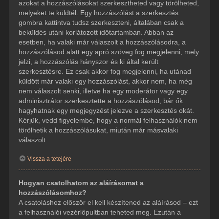
azokat a hozzászólásokat szerkesztheted vagy törölheted,
melyeket te küldtél. Egy hozzászólást a szerkesztés
gombra kattintva tudsz szerkeszteni, általában csak a
beküldés utáni korlátozott időtartamban. Abban az
esetben, ha valaki már válaszolt a hozzászólásodra, a
hozzászólásod alatt egy apró szöveg fog megjelenni, mely
jelzi, a hozzászólás hányszor és ki által került
szerkesztésre. Ez csak akkor fog megjelenni, ha utánad
küldött már valaki egy hozzászólást, akkor nem, ha még
nem válaszolt senki, illetve ha egy moderátor vagy egy
adminisztrátor szerkesztette a hozzászólásod, bár ők
hagyhatnak egy megjegyzést jelezve a szerkesztés okát.
Kérjük, vedd figyelembe, hogy a normál felhasználók nem
törölhetik a hozzászólásukat, miután már másvalaki
válaszolt.
Vissza a tetejére
Hogyan csatolhatom az aláírásomat a
hozzászólásomhoz?
A csatoláshoz először el kell készítened az aláírásod – ezt
a felhasználói vezérlőpultban teheted meg. Ezután a