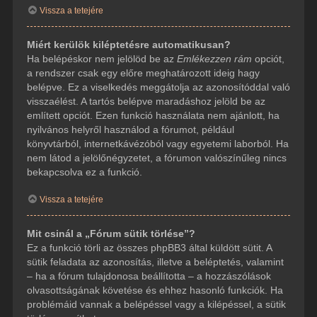
Vissza a tetejére
Miért kerülök kiléptetésre automatikusan?
Ha belépéskor nem jelölöd be az
Emlékezzen rám
opciót,
a rendszer csak egy előre meghatározott ideig hagy
belépve. Ez a viselkedés meggátolja az azonosítóddal való
visszaélést. A tartós belépve maradáshoz jelöld be az
említett opciót. Ezen funkció használata nem ajánlott, ha
nyilvános helyről használod a fórumot, például
könyvtárból, internetkávézóból vagy egyetemi laborból. Ha
nem látod a jelölőnégyzetet, a fórumon valószínűleg nincs
bekapcsolva ez a funkció.
Vissza a tetejére
Mit csinál a „Fórum sütik törlése”?
Ez a funkció törli az összes phpBB3 által küldött sütit. A
sütik feladata az azonosítás, illetve a beléptetés, valamint
– ha a fórum tulajdonosa beállította – a hozzászólások
olvasottságának követése és ehhez hasonló funkciók. Ha
problémáid vannak a belépéssel vagy a kilépéssel, a sütik