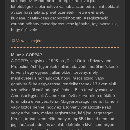
küldéséhez. Mindemellett a regisztrációval plusz
lehetőségek is elérhetővé válnak a számodra, mint például
avatar használata, privát üzenetek, illetve e-mailek
küldése, csatlakozás csoportokhoz stb. A regisztráció
csupán néhány másodpercet vesz igénybe, így javasoljuk,
hogy éljél vele.
Vissza a tetejére
Mi az a COPPA?
A COPPA, vagyis az 1998-as „Child Online Privacy and
Protection Act” (gyerekek online adatvédelméről intézkedő
törvény) egy egyesült államokbeli törvény, mely
megköveteli a honlapoktól, hogy írásos szülői vagy
gondviselői beleegyezéssel rendelkezzenek 13 éven aluli
személyektől való adatgyűjtéshez. Ez a törvény csak az
Amerikai Egyesült Államokban lévő szervereken működő
fórumokra érvényes, tehát Magyarországon nem. Ha nem
vagy biztos benne, hogy ez a törvény vonatkozik-e rád
vagy a fórumra, melyre regisztrálsz, kérj jogi segítséget.
Kérjük, tartsd szem előtt, hogy a phpBB Limited nem tud
jogi tanácsot adni, és az alább leírtakon kívül semmilyen