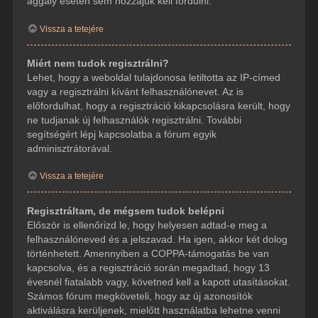
aggály esetén sem hozzájuk kell fordulni.
Vissza a tetejére
Miért nem tudok regisztrálni?
Lehet, hogy a weboldal tulajdonosa letiltotta az IP-címed
vagy a regisztrálni kívánt felhasználónevet. Az is
előfordulhat, hogy a regisztráció kikapcsolásra került, hogy
ne tudjanak új felhasználók regisztrálni. További
segítségért lépj kapcsolatba a fórum egyik
adminisztrátorával.
Vissza a tetejére
Regisztráltam, de mégsem tudok belépni
Először is ellenőrizd le, hogy helyesen adtad-e meg a
felhasználóneved és a jelszavad. Ha igen, akkor két dolog
történhetett. Amennyiben a COPPA-támogatás be van
kapcsolva, és a regisztráció során megadtad, hogy 13
évesnél fiatalabb vagy, követned kell a kapott utasításokat.
Számos fórum megköveteli, hogy az új azonosítók
aktiválásra kerüljenek, mielőtt használatba lehetne venni