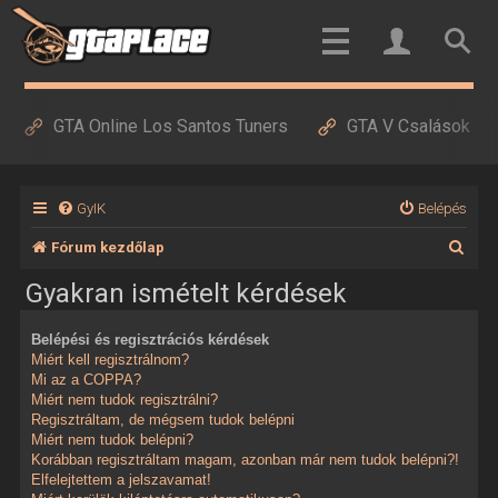
GTA Online Los Santos Tuners
GTA V Csalások
GyIK
Belépés
K
Fórum kezdőlap
e
Gyakran ismételt kérdések
r
Belépési és regisztrációs kérdések
e
Miért kell regisztrálnom?
s
Mi az a COPPA?
Miért nem tudok regisztrálni?
é
Regisztráltam, de mégsem tudok belépni
Miért nem tudok belépni?
s
Korábban regisztráltam magam, azonban már nem tudok belépni?!
Elfelejtettem a jelszavamat!