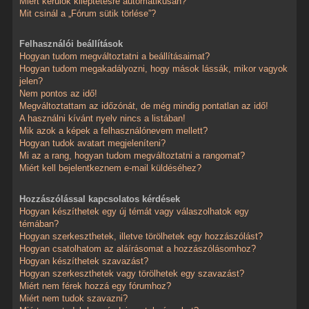
Miért kerülök kiléptetésre automatikusan?
Mit csinál a „Fórum sütik törlése”?
Felhasználói beállítások
Hogyan tudom megváltoztatni a beállításaimat?
Hogyan tudom megakadályozni, hogy mások lássák, mikor vagyok
jelen?
Nem pontos az idő!
Megváltoztattam az időzónát, de még mindig pontatlan az idő!
A használni kívánt nyelv nincs a listában!
Mik azok a képek a felhasználónevem mellett?
Hogyan tudok avatart megjeleníteni?
Mi az a rang, hogyan tudom megváltoztatni a rangomat?
Miért kell bejelentkeznem e-mail küldéséhez?
Hozzászólással kapcsolatos kérdések
Hogyan készíthetek egy új témát vagy válaszolhatok egy
témában?
Hogyan szerkeszthetek, illetve törölhetek egy hozzászólást?
Hogyan csatolhatom az aláírásomat a hozzászólásomhoz?
Hogyan készíthetek szavazást?
Hogyan szerkeszthetek vagy törölhetek egy szavazást?
Miért nem férek hozzá egy fórumhoz?
Miért nem tudok szavazni?