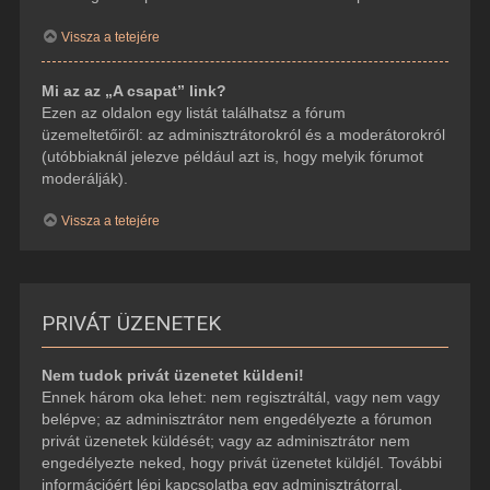
Vissza a tetejére
Mi az az „A csapat” link?
Ezen az oldalon egy listát találhatsz a fórum
üzemeltetőiről: az adminisztrátorokról és a moderátorokról
(utóbbiaknál jelezve például azt is, hogy melyik fórumot
moderálják).
Vissza a tetejére
PRIVÁT ÜZENETEK
Nem tudok privát üzenetet küldeni!
Ennek három oka lehet: nem regisztráltál, vagy nem vagy
belépve; az adminisztrátor nem engedélyezte a fórumon
privát üzenetek küldését; vagy az adminisztrátor nem
engedélyezte neked, hogy privát üzenetet küldjél. További
információért lépj kapcsolatba egy adminisztrátorral.