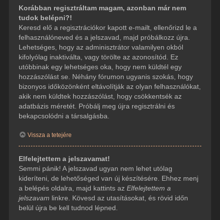
Korábban regisztráltam magam, azonban már nem
tudok belépni?!
Keresd elő a regisztrációkor kapott e-mailt, ellenőrizd le a
felhasználóneved és a jelszavad, majd próbálkozz újra.
Lehetséges, hogy az adminisztrátor valamilyen okból
kifolyólag inaktiválta, vagy törölte az azonosítód. Ez
utóbbinak egy lehetséges oka, hogy nem küldtél egy
hozzászólást se. Néhány fórumon ugyanis szokás, hogy
bizonyos időközönként eltávolítják az olyan felhasználókat,
akik nem küldtek hozzászólást, hogy csökkentsék az
adatbázis méretét. Próbálj meg újra regisztrálni és
bekapcsolódni a társalgásba.
Vissza a tetejére
Elfelejtettem a jelszavamat!
Semmi pánik! A jelszavad ugyan nem lehet utólag
kideríteni, de lehetőséged van új készítésére. Ehhez menj
a belépés oldalra, majd kattints az
Elfelejtettem a
jelszavam
linkre. Kövesd az utasításokat, és rövid időn
belül újra be kell tudnod lépned.