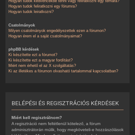
Hogyan tudok kedvencekbe tenni vagy feliratkozni egy témára?
Hogyan tudok feliratkozni egy fórumra?
Hogyan tudok leiratkozni?
Csatolmányok
Milyen csatolmányok engedélyezettek ezen a fórumon?
Hogyan érem el a saját csatolmányaimat?
phpBB kérdések
Ki készítette ezt a fórumot?
Ki készítette ezt a magyar fordítást?
Miért nem érhető el az X szolgáltatás?
Ki az illetékes a fórumon olvasható tartalommal kapcsolatban?
BELÉPÉSI ÉS REGISZTRÁCIÓS KÉRDÉSEK
Miért kell regisztrálnom?
A regisztráció nem feltétlenül kötelező, a fórum
adminisztrátorán múlik, hogy megköveteli-e hozzászólások