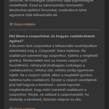
tartozhat, és mindegyik csoporthoz saját jogosultságok
rendelhetők. Ezzel az adminisztrátor könnyedén
létrehozhat zártkörű fórumokat, moderátorrá tehet
egyszerre több felhasználót stb.
Vissza a tetejére
Hol látom a csoportokat, és hogyan csatlakozhatok
egyhez?
A fórumon lévő csoportokat a felhasználói vezérlőpultban
tekintheted meg a „Csoportok” linkre kattintva. Ha
csatlakozni szeretnél egy csoporthoz, kattints a megfelelő
gombra. Mindemellett nem az összes csoport
nyílt
hozzáférésű
, néhánynál jóváhagyás szükséges a
csatlakozáshoz, néhány zárt, néhány pedig egyenesen
rejtett. Ha a csoport nyitott, akkor a megfelelő gombra
kattintva tudsz csatlakozni. Ezután a csoport vezetőjének
jóvá kell hagynia a kérelmed – ennek kapcsán
megkérdezheti, hogy miért szeretnél csatlakozni a
csoporthoz. Kérjük, ne zaklasd a csoportvezetőt, ha
elutasítja a kérelmed, biztosan megvan az oka.
Vissza a tetejére