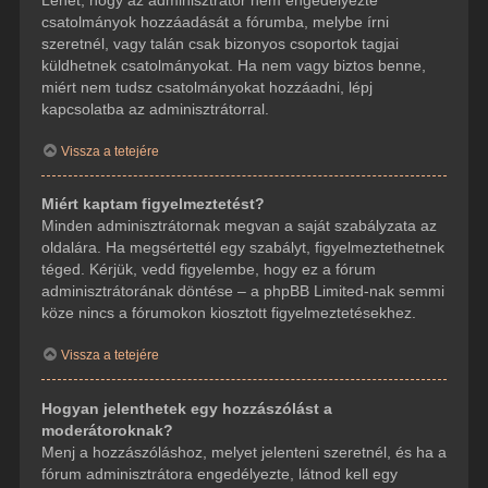
csatolmányok hozzáadását a fórumba, melybe írni
szeretnél, vagy talán csak bizonyos csoportok tagjai
küldhetnek csatolmányokat. Ha nem vagy biztos benne,
miért nem tudsz csatolmányokat hozzáadni, lépj
kapcsolatba az adminisztrátorral.
Vissza a tetejére
Miért kaptam figyelmeztetést?
Minden adminisztrátornak megvan a saját szabályzata az
oldalára. Ha megsértettél egy szabályt, figyelmeztethetnek
téged. Kérjük, vedd figyelembe, hogy ez a fórum
adminisztrátorának döntése – a phpBB Limited-nak semmi
köze nincs a fórumokon kiosztott figyelmeztetésekhez.
Vissza a tetejére
Hogyan jelenthetek egy hozzászólást a
moderátoroknak?
Menj a hozzászóláshoz, melyet jelenteni szeretnél, és ha a
fórum adminisztrátora engedélyezte, látnod kell egy