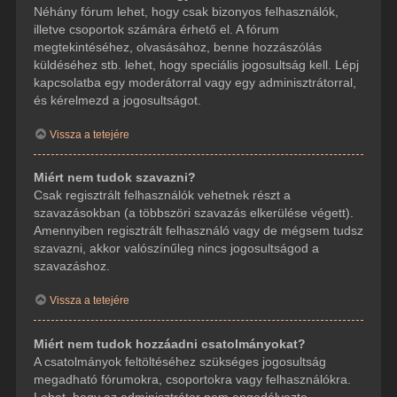
Néhány fórum lehet, hogy csak bizonyos felhasználók,
illetve csoportok számára érhető el. A fórum
megtekintéséhez, olvasásához, benne hozzászólás
küldéséhez stb. lehet, hogy speciális jogosultság kell. Lépj
kapcsolatba egy moderátorral vagy egy adminisztrátorral,
és kérelmezd a jogosultságot.
Vissza a tetejére
Miért nem tudok szavazni?
Csak regisztrált felhasználók vehetnek részt a
szavazásokban (a többszöri szavazás elkerülése végett).
Amennyiben regisztrált felhasználó vagy de mégsem tudsz
szavazni, akkor valószínűleg nincs jogosultságod a
szavazáshoz.
Vissza a tetejére
Miért nem tudok hozzáadni csatolmányokat?
A csatolmányok feltöltéséhez szükséges jogosultság
megadható fórumokra, csoportokra vagy felhasználókra.
Lehet, hogy az adminisztrátor nem engedélyezte