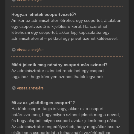
Hogyan lehetek csoportvezető?
Amikor az adminisztrátor létrehoz egy csoportot, általában
egy csoportvezető is kijelölésre kerül. Ha szeretnél
létrehozni egy csoportot, akkor lépj kapcsolatba egy
adminisztrátorral – például egy privát üzenet küldésével.
Vissza a tetejére
Miért jelenik meg néhány csoport más színnel?
Az adminisztrátor színeket rendelhet egy csoport
tagjaihoz, hogy könnyen azonosíthatók legyenek.
Vissza a tetejére
Mi az az „elsődleges csoport”?
Ha több csoport tagja is vagy, akkor ez a csoport
határozza meg, hogy milyen színnel jelenik meg a neved,
és hogy alapból milyen csoport avatar jelenik meg nálad.
Az adminisztrátor engedélyezheti, hogy megváltoztasd az
elsődleges csoportodat a felhasználói vezérlőpultban.