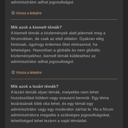
adminisztrátor adhat jogosultságot.
Vissza a tetejére
Mik azok a kiemelt témák?
A kiemelt témák a közlemények alatt jelennek meg a
fórumokban, de csak az első oldalon. Gyakran elég
fontosak, úgyhogy érdemes őket elolvasnod, ha
lehetséges. Hasonlóan a globális és nem globális
közleményekhez, kiemelt témák küldéséhez az
adminisztrátor adhat jogosultságot.
Vissza a tetejére
Mik azok a lezárt témák?
A lezárt témák olyan témák, melyekbe nem lehet
hozzászólást küldeni vagy szavazni bennük. Egy téma
lezárásának több oka lehet, és egy témát egy
adminisztrátor vagy egy moderátor zárhat le. Ha a fórum
adminisztrátora megadta a szükséges jogosultságokat,
lehetőséged lehet lezárni a saját témáidat.