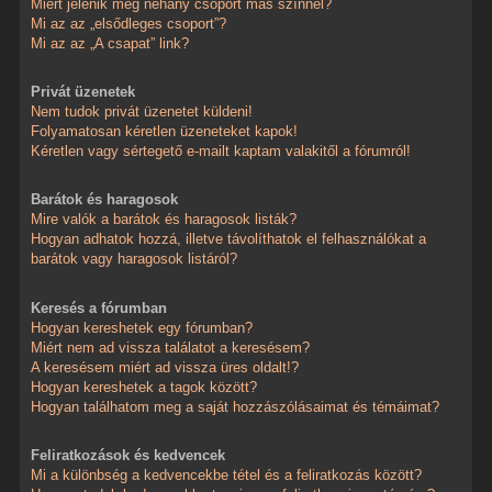
Miért jelenik meg néhány csoport más színnel?
Mi az az „elsődleges csoport”?
Mi az az „A csapat” link?
Privát üzenetek
Nem tudok privát üzenetet küldeni!
Folyamatosan kéretlen üzeneteket kapok!
Kéretlen vagy sértegető e-mailt kaptam valakitől a fórumról!
Barátok és haragosok
Mire valók a barátok és haragosok listák?
Hogyan adhatok hozzá, illetve távolíthatok el felhasználókat a
barátok vagy haragosok listáról?
Keresés a fórumban
Hogyan kereshetek egy fórumban?
Miért nem ad vissza találatot a keresésem?
A keresésem miért ad vissza üres oldalt!?
Hogyan kereshetek a tagok között?
Hogyan találhatom meg a saját hozzászólásaimat és témáimat?
Feliratkozások és kedvencek
Mi a különbség a kedvencekbe tétel és a feliratkozás között?