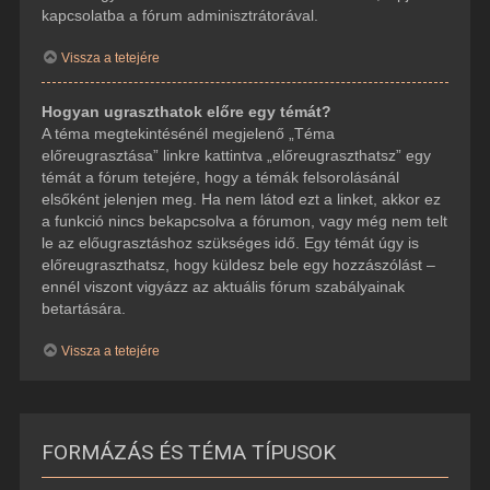
kapcsolatba a fórum adminisztrátorával.
Vissza a tetejére
Hogyan ugraszthatok előre egy témát?
A téma megtekintésénél megjelenő „Téma
előreugrasztása” linkre kattintva „előreugraszthatsz” egy
témát a fórum tetejére, hogy a témák felsorolásánál
elsőként jelenjen meg. Ha nem látod ezt a linket, akkor ez
a funkció nincs bekapcsolva a fórumon, vagy még nem telt
le az előugrasztáshoz szükséges idő. Egy témát úgy is
előreugraszthatsz, hogy küldesz bele egy hozzászólást –
ennél viszont vigyázz az aktuális fórum szabályainak
betartására.
Vissza a tetejére
FORMÁZÁS ÉS TÉMA TÍPUSOK