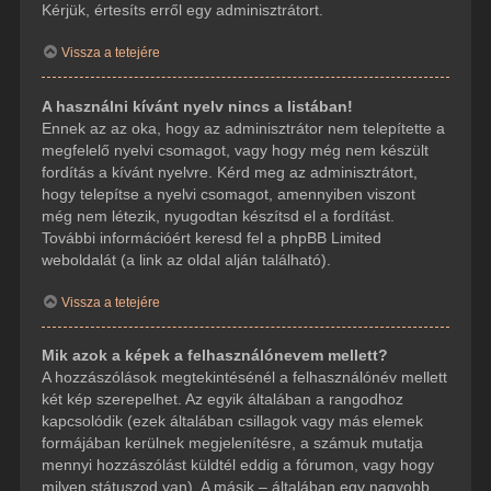
Kérjük, értesíts erről egy adminisztrátort.
Vissza a tetejére
A használni kívánt nyelv nincs a listában!
Ennek az az oka, hogy az adminisztrátor nem telepítette a
megfelelő nyelvi csomagot, vagy hogy még nem készült
fordítás a kívánt nyelvre. Kérd meg az adminisztrátort,
hogy telepítse a nyelvi csomagot, amennyiben viszont
még nem létezik, nyugodtan készítsd el a fordítást.
További információért keresd fel a phpBB Limited
weboldalát (a link az oldal alján található).
Vissza a tetejére
Mik azok a képek a felhasználónevem mellett?
A hozzászólások megtekintésénél a felhasználónév mellett
két kép szerepelhet. Az egyik általában a rangodhoz
kapcsolódik (ezek általában csillagok vagy más elemek
formájában kerülnek megjelenítésre, a számuk mutatja
mennyi hozzászólást küldtél eddig a fórumon, vagy hogy
milyen státuszod van). A másik – általában egy nagyobb