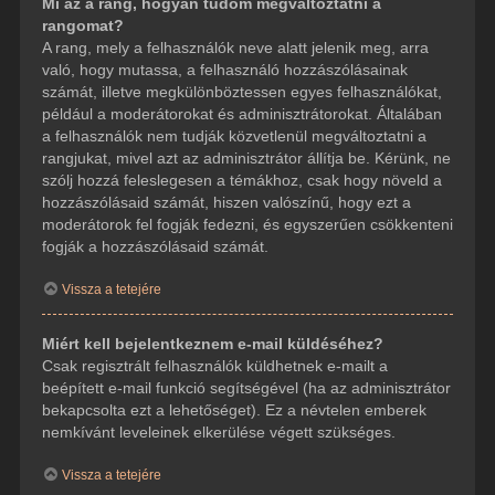
Mi az a rang, hogyan tudom megváltoztatni a
rangomat?
A rang, mely a felhasználók neve alatt jelenik meg, arra
való, hogy mutassa, a felhasználó hozzászólásainak
számát, illetve megkülönböztessen egyes felhasználókat,
például a moderátorokat és adminisztrátorokat. Általában
a felhasználók nem tudják közvetlenül megváltoztatni a
rangjukat, mivel azt az adminisztrátor állítja be. Kérünk, ne
szólj hozzá feleslegesen a témákhoz, csak hogy növeld a
hozzászólásaid számát, hiszen valószínű, hogy ezt a
moderátorok fel fogják fedezni, és egyszerűen csökkenteni
fogják a hozzászólásaid számát.
Vissza a tetejére
Miért kell bejelentkeznem e-mail küldéséhez?
Csak regisztrált felhasználók küldhetnek e-mailt a
beépített e-mail funkció segítségével (ha az adminisztrátor
bekapcsolta ezt a lehetőséget). Ez a névtelen emberek
nemkívánt leveleinek elkerülése végett szükséges.
Vissza a tetejére