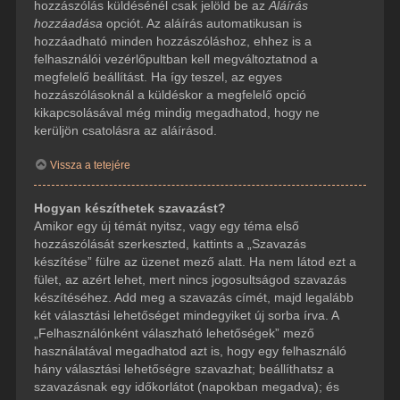
hozzászólás küldésénél csak jelöld be az
Aláírás
hozzáadása
opciót. Az aláírás automatikusan is
hozzáadható minden hozzászóláshoz, ehhez is a
felhasználói vezérlőpultban kell megváltoztatnod a
megfelelő beállítást. Ha így teszel, az egyes
hozzászólásoknál a küldéskor a megfelelő opció
kikapcsolásával még mindig megadhatod, hogy ne
kerüljön csatolásra az aláírásod.
Vissza a tetejére
Hogyan készíthetek szavazást?
Amikor egy új témát nyitsz, vagy egy téma első
hozzászólását szerkeszted, kattints a „Szavazás
készítése” fülre az üzenet mező alatt. Ha nem látod ezt a
fület, az azért lehet, mert nincs jogosultságod szavazás
készítéséhez. Add meg a szavazás címét, majd legalább
két választási lehetőséget mindegyiket új sorba írva. A
„Felhasználónként válaszható lehetőségek” mező
használatával megadhatod azt is, hogy egy felhasználó
hány választási lehetőségre szavazhat; beállíthatsz a
szavazásnak egy időkorlátot (napokban megadva); és