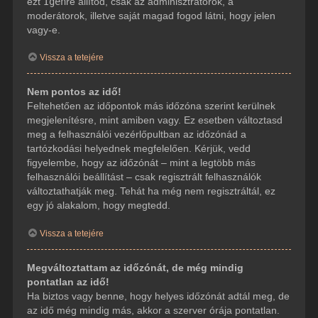
ezt
Igen
re állítod, csak az adminisztrátorok, a
moderátorok, illetve saját magad fogod látni, hogy jelen
vagy-e.
Vissza a tetejére
Nem pontos az idő!
Feltehetően az időpontok más időzóna szerint kerülnek
megjelenítésre, mint amiben vagy. Ez esetben változtasd
meg a felhasználói vezérlőpultban az időzónád a
tartózkodási helyednek megfelelően. Kérjük, vedd
figyelembe, hogy az időzónát – mint a legtöbb más
felhasználói beállítást – csak regisztrált felhasználók
változtathatják meg. Tehát ha még nem regisztráltál, ez
egy jó alakalom, hogy megtedd.
Vissza a tetejére
Megváltoztattam az időzónát, de még mindig
pontatlan az idő!
Ha biztos vagy benne, hogy helyes időzónát adtál meg, de
az idő még mindig más, akkor a szerver órája pontatlan.