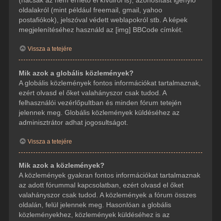
(hacsak az nem érhető el kívülről is), azonosítást igénylő
oldalakról (mint például freemail, gmail, yahoo
postafiókok), jelszóval védett weblapokról stb. A képek
megjelenítéséhez használd az [img] BBCode címkét.
Vissza a tetejére
Mik azok a globális közlemények?
A globális közlemények fontos információkat tartalmaznak,
ezért olvasd el őket valahányszor csak tudod. A
felhasználói vezérlőpultban és minden fórum tetején
jelennek meg. Globális közlemények küldéséhez az
adminisztrátor adhat jogosultságot.
Vissza a tetejére
Mik azok a közlemények?
A közlemények gyakran fontos információkat tartalmaznak
az adott fórummal kapcsolatban, ezért olvasd el őket
valahányszor csak tudod. A közlemények a fórum összes
oldalán, felül jelennek meg. Hasonlóan a globális
közleményekhez, közlemények küldéséhez is az