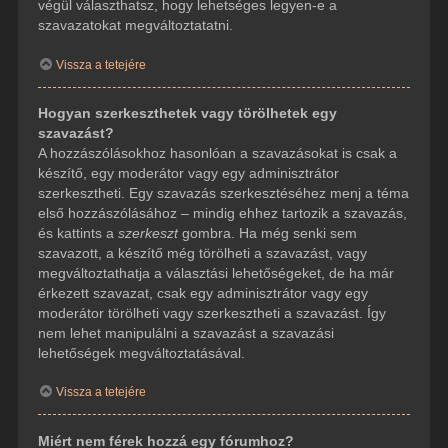
végül választhatsz, hogy lehetséges legyen-e a
szavazatokat megváltoztatatni.
Vissza a tetejére
Hogyan szerkeszthetek vagy törölhetek egy
szavazást?
A hozzászólásokhoz hasonlóan a szavazásokat is csak a
készítő, egy moderátor vagy egy adminisztrátor
szerkesztheti. Egy szavazás szerkesztéséhez menj a téma
első hozzászólásához – mindig ehhez tartozik a szavazás,
és kattints a
szerkeszt
gombra. Ha még senki sem
szavazott, a készítő még törölheti a szavazást, vagy
megváltoztathatja a választási lehetőségeket, de ha már
érkezett szavazat, csak egy adminisztrátor vagy egy
moderátor törölheti vagy szerkesztheti a szavazást. Így
nem lehet manipulálni a szavazást a szavazási
lehetőségek megváltoztatásával.
Vissza a tetejére
Miért nem férek hozzá egy fórumhoz?