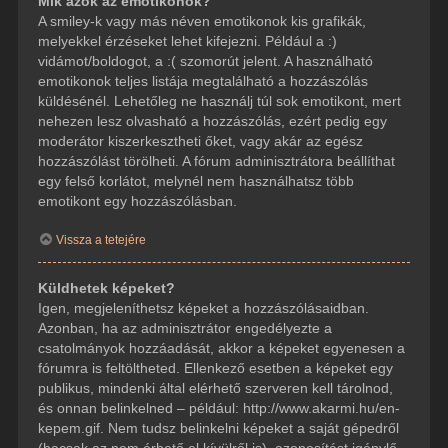
Mik azok az emotikonok?
A smiley-k vagy más néven emotikonok kis grafikák,
melyekkel érzéseket lehet kifejezni. Például a :)
vidámot/boldogot, a :( szomorút jelent. A használható
emotikonok teljes listája megtalálható a hozzászólás
küldésénél. Lehetőleg ne használj túl sok emotikont, mert
nehezen lesz olvasható a hozzászólás, ezért pedig egy
moderátor kiszerkesztheti őket, vagy akár az egész
hozzászólást törölheti. A fórum adminisztrátora beállíthat
egy felső korlátot, melynél nem használhatsz több
emotikont egy hozzászólásban.
Vissza a tetejére
Küldhetek képeket?
Igen, megjeleníthetsz képeket a hozzászólásaidban.
Azonban, ha az adminisztrátor engedélyezte a
csatolmányok hozzáadását, akkor a képeket egyenesen a
fórumra is feltöltheted. Ellenkező esetben a képeket egy
publikus, mindenki által elérhető szerveren kell tárolnod,
és onnan belinkelned – például: http://www.akarmi.hu/en-
kepem.gif. Nem tudsz belinkelni képeket a saját gépedről