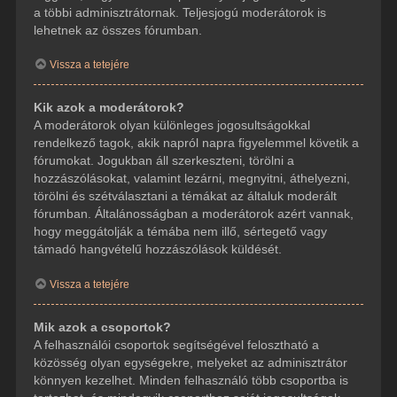
a többi adminisztrátornak. Teljesjogú moderátorok is
lehetnek az összes fórumban.
Vissza a tetejére
Kik azok a moderátorok?
A moderátorok olyan különleges jogosultságokkal
rendelkező tagok, akik napról napra figyelemmel követik a
fórumokat. Jogukban áll szerkeszteni, törölni a
hozzászólásokat, valamint lezárni, megnyitni, áthelyezni,
törölni és szétválasztani a témákat az általuk moderált
fórumban. Általánosságban a moderátorok azért vannak,
hogy meggátolják a témába nem illő, sértegető vagy
támadó hangvételű hozzászólások küldését.
Vissza a tetejére
Mik azok a csoportok?
A felhasználói csoportok segítségével felosztható a
közösség olyan egységekre, melyeket az adminisztrátor
könnyen kezelhet. Minden felhasználó több csoportba is