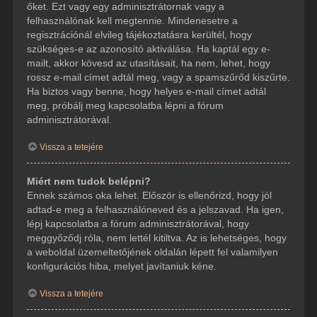
őket. Ezt vagy egy adminisztrátornak vagy a
felhasználónak kell megtennie. Mindenesetre a
regisztrációnál elvileg tájékoztatásra kerültél, hogy
szükséges-e az azonosító aktiválása. Ha kaptál egy e-
mailt, akkor kövesd az utasításait, ha nem, lehet, hogy
rossz e-mail címet adtál meg, vagy a spamszűrőd kiszűrte.
Ha biztos vagy benne, hogy helyes e-mail címet adtál
meg, próbálj meg kapcsolatba lépni a fórum
adminisztrátorával.
Vissza a tetejére
Miért nem tudok belépni?
Ennek számos oka lehet. Először is ellenőrizd, hogy jól
adtad-e meg a felhasználóneved és a jelszavad. Ha igen,
lépj kapcsolatba a fórum adminisztrátorával, hogy
meggyőződj róla, nem lettél kitiltva. Az is lehetséges, hogy
a weboldal üzemeltetőjének oldalán lépett fel valamilyen
konfigurációs hiba, melyet javítaniuk kéne.
Vissza a tetejére