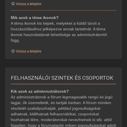
Vissza a tetejére
Mik azok a téma ikonok?
A téma ikonok kis képek, melyeket a küldő társít a
hozzászólásához jelképezve annak tartalmát. A téma
ikonok használatának lehetősége az adminisztrátortól
függ.
Vissza a tetejére
FELHASZNÁLÓI SZINTEK ÉS CSOPORTOK
Kik azok az adminisztrátorok?
Az adminisztrátorok a fórum legmagasabb rangú és jogú
tagjai, ők üzemeltetik, és tartják karban. A fórum minden
részletét szabályozhatják, például jogosultságokat
adhatnak, kitilthatnak felhasználókat, csoportokat
hozhatnak létre, moderátorokat nevezhetnek ki stb. attól
függően, hogy a fórumalapító milyen jogosultságokat adott