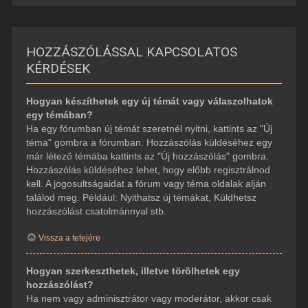
HOZZÁSZÓLÁSSAL KAPCSOLATOS
KÉRDÉSEK
Hogyan készíthetek egy új témát vagy válaszolhatok
egy témában?
Ha egy fórumban új témát szeretnél nyitni, kattints az "Új
téma" gombra a fórumban. Hozzászólás küldéséhez egy
már létező témába kattints az "Új hozzászólás" gombra.
Hozzászólás küldéséhez lehet, hogy előbb regisztrálnod
kell. A jogosultságaidat a fórum vagy téma oldalak alján
találod meg. Például: Nyithatsz új témákat, Küldhetsz
hozzászólást csatolmánnyal stb.
Vissza a tetejére
Hogyan szerkeszthetek, illetve törölhetek egy
hozzászólást?
Ha nem vagy adminisztrátor vagy moderátor, akkor csak