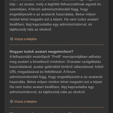
kép – az avatar, mely a legtöbb felhasználónak egyedi és
személyes. A fórum adminisztrátorától függ, hogy
engedélyezett-e az avatarok használata, illetve milyen
módot lehet megadni ezt a képet. Ha nem tudsz avatart
beállítani, lépj kapcsolatba egy adminisztrátorral, és
tájékozódj nála az okokról.
Vissza a tetejére
Hogyan tudok avatart megjeleníteni?
A felhasználói vezérlőpult “Profil” menüpontjában adhatsz
meg avatart a következő módokon: Gravatar szolgáltatás
használatával, avatar galériából történő választással, külső
URL megadásával és feltöltéssel. A fórum
adminisztrátorától függ, hogy engedélyezett-e az avatarok
használta, illetve milyen módon lehet megadni ezt a képet.
Ha nem tudsz avatart beállítani, lépj kapcsolatba egy
adminisztrátorral, és tájékozódj nála az okokról.
Vissza a tetejére