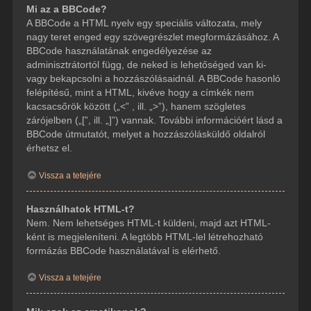
Mi az a BBCode?
A BBCode a HTML nyelv egy speciális változata, mely
nagy teret enged egy szövegrészlet megformázásához. A
BBCode használatának engedélyezése az
adminisztrátortól függ, de neked is lehetőséged van ki-
vagy bekapcsolni a hozzászólásaidnál. A BBCode hasonló
felépítésű, mint a HTML, kivéve hogy a címkék nem
kacsacsőrök között („<” , ill. „>”), hanem szögletes
zárójelben („[”, ill. „]”) vannak. További információért lásd a
BBCode útmutatót, melyet a hozzászólásküldő oldalról
érhetsz el.
Vissza a tetejére
Használhatok HTML-t?
Nem. Nem lehetséges HTML-t küldeni, majd azt HTML-
ként is megjeleníteni. A legtöbb HTML-lel létrehozható
formázás BBCode használatával is elérhető.
Vissza a tetejére