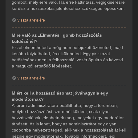
gombot, mely erre való. Ha erre kattintasz, végigkísérésre
kerülsz a hozzászólás jelentéséhez szükséges lépéseken.
Vissza a tetejére
Mire való az „Elmentés” gomb hozzászólás
küldésénél?
Ezzel elmentheted a még nem befejezett üzeneted, majd
később folytathatod, és elküldheted. Egy piszkozat
betöltéséhez menj a felhasználói vezérlőpultra és kövesd
a maguktól értetődő lépéseket.
Vissza a tetejére
Miért kell a hozzászólásomat jóváhagynia egy
moderátornak?
A fórum adminisztrátora beállíthatta, hogy a fórumban,
melybe hozzászólást szeretnél küldeni, csak olyan
hozzászólások jelenhetnek meg, melyeket egy moderátor
átnézett. Az is lehet, hogy az adminisztrátor egy olyan
csoportba helyezett téged, akiknek a hozzászólásait át kell
néznie egy moderátornak. További információért, lépj