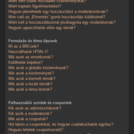
Miért nem tudok hozzáadni csatolmányokat?
Miért kaptam figyelmeztetést?
Hogyan jelenthetek egy hozzászólást a moderátoroknak?
Mire való az „Elmentés” gomb hozzászólás küldésénél?
Miért kell a hozzászólásomat jóváhagynia egy moderátornak?
Hogyan ugraszthatok előre egy témát?
Formázás és téma típusok
Mi az a BBCode?
Használhatok HTML-t?
Mik azok az emotikonok?
Küldhetek képeket?
Mik azok a globális közlemények?
Mik azok a közlemények?
Mik azok a kiemelt témák?
Mik azok a lezárt témák?
Mik azok a téma ikonok?
Felhasználói szintek és csoportok
Kik azok az adminisztrátorok?
Kik azok a moderátorok?
Mik azok a csoportok?
Hol látom a csoportokat, és hogyan csatlakozhatok egyhez?
Hogyan lehetek csoportvezető?