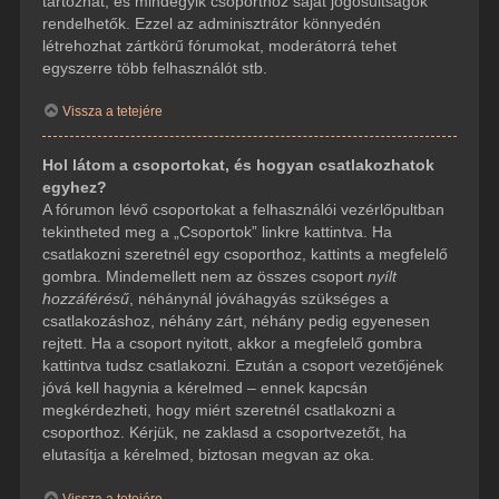
tartozhat, és mindegyik csoporthoz saját jogosultságok
rendelhetők. Ezzel az adminisztrátor könnyedén
létrehozhat zártkörű fórumokat, moderátorrá tehet
egyszerre több felhasználót stb.
Vissza a tetejére
Hol látom a csoportokat, és hogyan csatlakozhatok
egyhez?
A fórumon lévő csoportokat a felhasználói vezérlőpultban
tekintheted meg a „Csoportok” linkre kattintva. Ha
csatlakozni szeretnél egy csoporthoz, kattints a megfelelő
gombra. Mindemellett nem az összes csoport
nyílt
hozzáférésű
, néhánynál jóváhagyás szükséges a
csatlakozáshoz, néhány zárt, néhány pedig egyenesen
rejtett. Ha a csoport nyitott, akkor a megfelelő gombra
kattintva tudsz csatlakozni. Ezután a csoport vezetőjének
jóvá kell hagynia a kérelmed – ennek kapcsán
megkérdezheti, hogy miért szeretnél csatlakozni a
csoporthoz. Kérjük, ne zaklasd a csoportvezetőt, ha
elutasítja a kérelmed, biztosan megvan az oka.
Vissza a tetejére