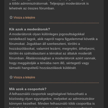
a többi adminisztrátornak. Teljesjogú moderátorok is
lehetnek az összes fórumban.
Vissza a tetejére
Kik azok a moderátorok?
A moderátorok olyan különleges jogosultságokkal
rendelkező tagok, akik napról napra figyelemmel követik a
fórumokat. Jogukban áll szerkeszteni, törölni a
hozzászólásokat, valamint lezárni, megnyitni, áthelyezni,
törölni és szétválasztani a témákat az általuk moderált
fórumban. Általánosságban a moderátorok azért vannak,
hogy meggátolják a témába nem illő, sértegető vagy
támadó hangvételű hozzászólások küldését.
Vissza a tetejére
Mik azok a csoportok?
A felhasználói csoportok segítségével felosztható a
közösség olyan egységekre, melyeket az adminisztrátor
könnyen kezelhet. Minden felhasználó több csoportba is