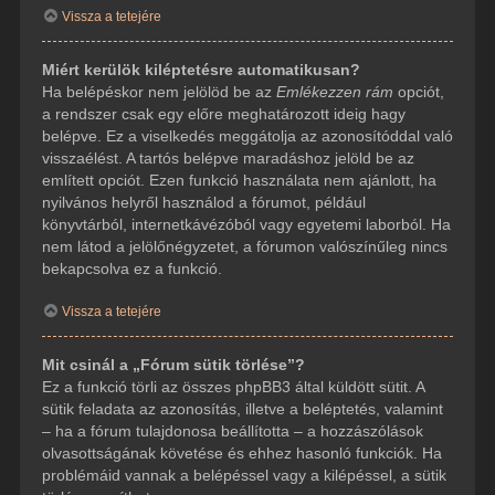
Vissza a tetejére
Miért kerülök kiléptetésre automatikusan?
Ha belépéskor nem jelölöd be az
Emlékezzen rám
opciót,
a rendszer csak egy előre meghatározott ideig hagy
belépve. Ez a viselkedés meggátolja az azonosítóddal való
visszaélést. A tartós belépve maradáshoz jelöld be az
említett opciót. Ezen funkció használata nem ajánlott, ha
nyilvános helyről használod a fórumot, például
könyvtárból, internetkávézóból vagy egyetemi laborból. Ha
nem látod a jelölőnégyzetet, a fórumon valószínűleg nincs
bekapcsolva ez a funkció.
Vissza a tetejére
Mit csinál a „Fórum sütik törlése”?
Ez a funkció törli az összes phpBB3 által küldött sütit. A
sütik feladata az azonosítás, illetve a beléptetés, valamint
– ha a fórum tulajdonosa beállította – a hozzászólások
olvasottságának követése és ehhez hasonló funkciók. Ha
problémáid vannak a belépéssel vagy a kilépéssel, a sütik