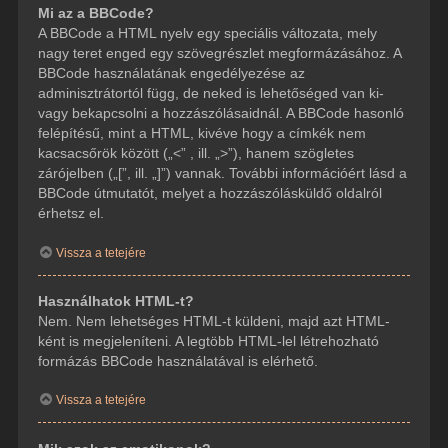
Mi az a BBCode?
A BBCode a HTML nyelv egy speciális változata, mely
nagy teret enged egy szövegrészlet megformázásához. A
BBCode használatának engedélyezése az
adminisztrátortól függ, de neked is lehetőséged van ki-
vagy bekapcsolni a hozzászólásaidnál. A BBCode hasonló
felépítésű, mint a HTML, kivéve hogy a címkék nem
kacsacsőrök között („<” , ill. „>”), hanem szögletes
zárójelben („[”, ill. „]”) vannak. További információért lásd a
BBCode útmutatót, melyet a hozzászólásküldő oldalról
érhetsz el.
Vissza a tetejére
Használhatok HTML-t?
Nem. Nem lehetséges HTML-t küldeni, majd azt HTML-
ként is megjeleníteni. A legtöbb HTML-lel létrehozható
formázás BBCode használatával is elérhető.
Vissza a tetejére