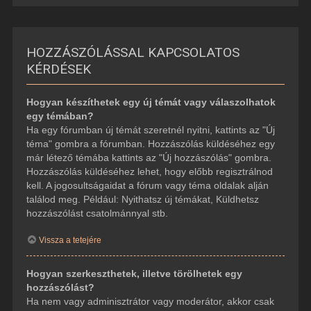
HOZZÁSZÓLÁSSAL KAPCSOLATOS
KÉRDÉSEK
Hogyan készíthetek egy új témát vagy válaszolhatok
egy témában?
Ha egy fórumban új témát szeretnél nyitni, kattints az "Új
téma" gombra a fórumban. Hozzászólás küldéséhez egy
már létező témába kattints az "Új hozzászólás" gombra.
Hozzászólás küldéséhez lehet, hogy előbb regisztrálnod
kell. A jogosultságaidat a fórum vagy téma oldalak alján
találod meg. Például: Nyithatsz új témákat, Küldhetsz
hozzászólást csatolmánnyal stb.
Vissza a tetejére
Hogyan szerkeszthetek, illetve törölhetek egy
hozzászólást?
Ha nem vagy adminisztrátor vagy moderátor, akkor csak