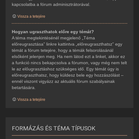
kapcsolatba a fórum adminisztrátorával.
Vissza a tetejére
Hogyan ugraszthatok előre egy témát?
A téma megtekintésénél megjelenő „Téma
előreugrasztása” linkre kattintva „előreugraszthatsz” egy
témát a fórum tetejére, hogy a témák felsorolásánál
elsőként jelenjen meg. Ha nem látod ezt a linket, akkor ez
a funkció nincs bekapcsolva a fórumon, vagy még nem telt
le az előugrasztáshoz szükséges idő. Egy témát úgy is
előreugraszthatsz, hogy küldesz bele egy hozzászólást –
ennél viszont vigyázz az aktuális fórum szabályainak
betartására.
Vissza a tetejére
FORMÁZÁS ÉS TÉMA TÍPUSOK