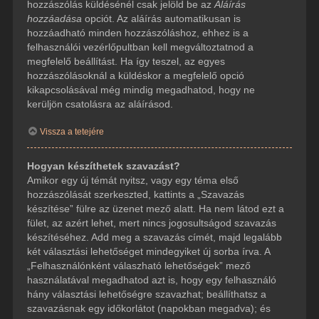
hozzászólás küldésénél csak jelöld be az
Aláírás
hozzáadása
opciót. Az aláírás automatikusan is
hozzáadható minden hozzászóláshoz, ehhez is a
felhasználói vezérlőpultban kell megváltoztatnod a
megfelelő beállítást. Ha így teszel, az egyes
hozzászólásoknál a küldéskor a megfelelő opció
kikapcsolásával még mindig megadhatod, hogy ne
kerüljön csatolásra az aláírásod.
Vissza a tetejére
Hogyan készíthetek szavazást?
Amikor egy új témát nyitsz, vagy egy téma első
hozzászólását szerkeszted, kattints a „Szavazás
készítése” fülre az üzenet mező alatt. Ha nem látod ezt a
fület, az azért lehet, mert nincs jogosultságod szavazás
készítéséhez. Add meg a szavazás címét, majd legalább
két választási lehetőséget mindegyiket új sorba írva. A
„Felhasználónként válaszható lehetőségek” mező
használatával megadhatod azt is, hogy egy felhasználó
hány választási lehetőségre szavazhat; beállíthatsz a
szavazásnak egy időkorlátot (napokban megadva); és