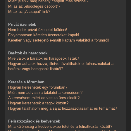
Miért jelenik meg néhány csoport más színnel?
Mi az az „elsődleges csoport”?
Mi az az „A csapat” link?
Privát üzenetek
Nem tudok privát üzenetet küldeni!
Folyamatosan kéretlen üzeneteket kapok!
Kéretlen vagy sértegető e-mailt kaptam valakitől a fórumról!
Barátok és haragosok
Mire valók a barátok és haragosok listák?
Hogyan adhatok hozzá, illetve távolíthatok el felhasználókat a
barátok vagy haragosok listáról?
Keresés a fórumban
Hogyan kereshetek egy fórumban?
Miért nem ad vissza találatot a keresésem?
A keresésem miért ad vissza üres oldalt!?
Hogyan kereshetek a tagok között?
Hogyan találhatom meg a saját hozzászólásaimat és témáimat?
Feliratkozások és kedvencek
Mi a különbség a kedvencekbe tétel és a feliratkozás között?