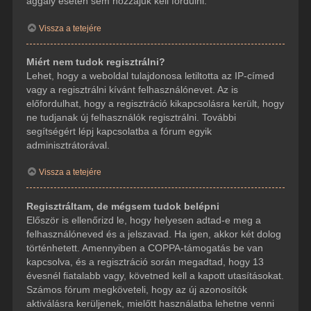
aggály esetén sem hozzájuk kell fordulni.
Vissza a tetejére
Miért nem tudok regisztrálni?
Lehet, hogy a weboldal tulajdonosa letiltotta az IP-címed
vagy a regisztrálni kívánt felhasználónevet. Az is
előfordulhat, hogy a regisztráció kikapcsolásra került, hogy
ne tudjanak új felhasználók regisztrálni. További
segítségért lépj kapcsolatba a fórum egyik
adminisztrátorával.
Vissza a tetejére
Regisztráltam, de mégsem tudok belépni
Először is ellenőrizd le, hogy helyesen adtad-e meg a
felhasználóneved és a jelszavad. Ha igen, akkor két dolog
történhetett. Amennyiben a COPPA-támogatás be van
kapcsolva, és a regisztráció során megadtad, hogy 13
évesnél fiatalabb vagy, követned kell a kapott utasításokat.
Számos fórum megköveteli, hogy az új azonosítók
aktiválásra kerüljenek, mielőtt használatba lehetne venni