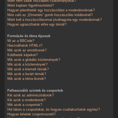
Miért nem tudok hozzáadni csatolmányokat?
Miért kaptam figyelmeztetést?
Hogyan jelenthetek egy hozzászólást a moderátoroknak?
Mire való az „Elmentés” gomb hozzászólás küldésénél?
Miért kell a hozzászólásomat jóváhagynia egy moderátornak?
Hogyan ugraszthatok előre egy témát?
Formázás és téma típusok
Mi az a BBCode?
Használhatok HTML-t?
Mik azok az emotikonok?
Küldhetek képeket?
Mik azok a globális közlemények?
Mik azok a közlemények?
Mik azok a kiemelt témák?
Mik azok a lezárt témák?
Mik azok a téma ikonok?
Felhasználói szintek és csoportok
Kik azok az adminisztrátorok?
Kik azok a moderátorok?
Mik azok a csoportok?
Hol látom a csoportokat, és hogyan csatlakozhatok egyhez?
Hogyan lehetek csoportvezető?