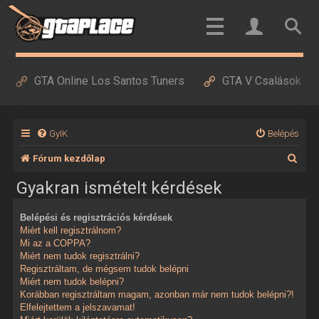
GTA Online Los Santos Tuners
GTA V Csalások
GyIK
Belépés
K
Fórum kezdőlap
e
Gyakran ismételt kérdések
r
Belépési és regisztrációs kérdések
e
Miért kell regisztrálnom?
s
Mi az a COPPA?
Miért nem tudok regisztrálni?
é
Regisztráltam, de mégsem tudok belépni
Miért nem tudok belépni?
s
Korábban regisztráltam magam, azonban már nem tudok belépni?!
Elfelejtettem a jelszavamat!