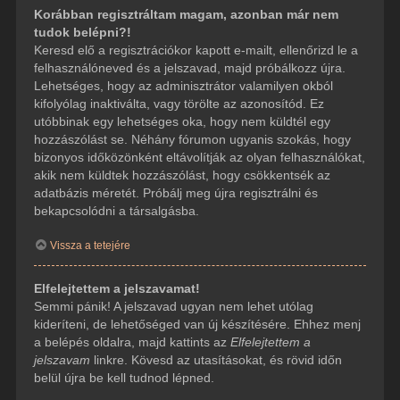
Korábban regisztráltam magam, azonban már nem
tudok belépni?!
Keresd elő a regisztrációkor kapott e-mailt, ellenőrizd le a
felhasználóneved és a jelszavad, majd próbálkozz újra.
Lehetséges, hogy az adminisztrátor valamilyen okból
kifolyólag inaktiválta, vagy törölte az azonosítód. Ez
utóbbinak egy lehetséges oka, hogy nem küldtél egy
hozzászólást se. Néhány fórumon ugyanis szokás, hogy
bizonyos időközönként eltávolítják az olyan felhasználókat,
akik nem küldtek hozzászólást, hogy csökkentsék az
adatbázis méretét. Próbálj meg újra regisztrálni és
bekapcsolódni a társalgásba.
Vissza a tetejére
Elfelejtettem a jelszavamat!
Semmi pánik! A jelszavad ugyan nem lehet utólag
kideríteni, de lehetőséged van új készítésére. Ehhez menj
a belépés oldalra, majd kattints az
Elfelejtettem a
jelszavam
linkre. Kövesd az utasításokat, és rövid időn
belül újra be kell tudnod lépned.