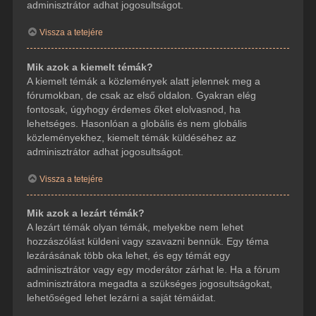
adminisztrátor adhat jogosultságot.
Vissza a tetejére
Mik azok a kiemelt témák?
A kiemelt témák a közlemények alatt jelennek meg a
fórumokban, de csak az első oldalon. Gyakran elég
fontosak, úgyhogy érdemes őket elolvasnod, ha
lehetséges. Hasonlóan a globális és nem globális
közleményekhez, kiemelt témák küldéséhez az
adminisztrátor adhat jogosultságot.
Vissza a tetejére
Mik azok a lezárt témák?
A lezárt témák olyan témák, melyekbe nem lehet
hozzászólást küldeni vagy szavazni bennük. Egy téma
lezárásának több oka lehet, és egy témát egy
adminisztrátor vagy egy moderátor zárhat le. Ha a fórum
adminisztrátora megadta a szükséges jogosultságokat,
lehetőséged lehet lezárni a saját témáidat.