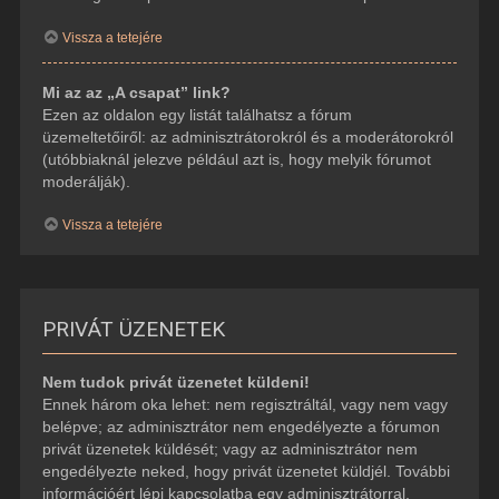
Vissza a tetejére
Mi az az „A csapat” link?
Ezen az oldalon egy listát találhatsz a fórum
üzemeltetőiről: az adminisztrátorokról és a moderátorokról
(utóbbiaknál jelezve például azt is, hogy melyik fórumot
moderálják).
Vissza a tetejére
PRIVÁT ÜZENETEK
Nem tudok privát üzenetet küldeni!
Ennek három oka lehet: nem regisztráltál, vagy nem vagy
belépve; az adminisztrátor nem engedélyezte a fórumon
privát üzenetek küldését; vagy az adminisztrátor nem
engedélyezte neked, hogy privát üzenetet küldjél. További
információért lépj kapcsolatba egy adminisztrátorral.