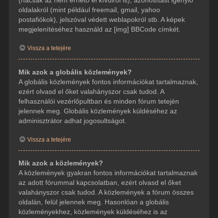
(hacsak az nem érhető el kívülről is), azonosítást igénylő
oldalakról (mint például freemail, gmail, yahoo
postafiókok), jelszóval védett weblapokról stb. A képek
megjelenítéséhez használd az [img] BBCode címkét.
Vissza a tetejére
Mik azok a globális közlemények?
A globális közlemények fontos információkat tartalmaznak,
ezért olvasd el őket valahányszor csak tudod. A
felhasználói vezérlőpultban és minden fórum tetején
jelennek meg. Globális közlemények küldéséhez az
adminisztrátor adhat jogosultságot.
Vissza a tetejére
Mik azok a közlemények?
A közlemények gyakran fontos információkat tartalmaznak
az adott fórummal kapcsolatban, ezért olvasd el őket
valahányszor csak tudod. A közlemények a fórum összes
oldalán, felül jelennek meg. Hasonlóan a globális
közleményekhez, közlemények küldéséhez is az