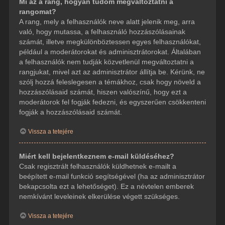
Mi az a rang, hogyan tudom megváltoztatni a
rangomat?
A rang, mely a felhasználók neve alatt jelenik meg, arra
való, hogy mutassa, a felhasználó hozzászólásainak
számát, illetve megkülönböztessen egyes felhasználókat,
például a moderátorokat és adminisztrátorokat. Általában
a felhasználók nem tudják közvetlenül megváltoztatni a
rangjukat, mivel azt az adminisztrátor állítja be. Kérünk, ne
szólj hozzá feleslegesen a témákhoz, csak hogy növeld a
hozzászólásaid számát, hiszen valószínű, hogy ezt a
moderátorok fel fogják fedezni, és egyszerűen csökkenteni
fogják a hozzászólásaid számát.
Vissza a tetejére
Miért kell bejelentkeznem e-mail küldéséhez?
Csak regisztrált felhasználók küldhetnek e-mailt a
beépített e-mail funkció segítségével (ha az adminisztrátor
bekapcsolta ezt a lehetőséget). Ez a névtelen emberek
nemkívánt leveleinek elkerülése végett szükséges.
Vissza a tetejére