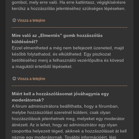
gombot, mely erre való. Ha erre kattintasz, végigkísérésre
kerülsz a hozzászólás jelentéséhez szükséges lépéseken.
Vissza a tetejére
Mire való az „Elmentés” gomb hozzászólás
küldésénél?
Ezzel elmentheted a még nem befejezett üzeneted, majd
később folytathatod, és elküldheted. Egy piszkozat
betöltéséhez menj a felhasználói vezérlőpultra és kövesd
a maguktól értetődő lépéseket.
Vissza a tetejére
Miért kell a hozzászólásomat jóváhagynia egy
moderátornak?
A fórum adminisztrátora beállíthatta, hogy a fórumban,
melybe hozzászólást szeretnél küldeni, csak olyan
hozzászólások jelenhetnek meg, melyeket egy moderátor
átnézett. Az is lehet, hogy az adminisztrátor egy olyan
csoportba helyezett téged, akiknek a hozzászólásait át kell
néznie egy moderátornak. További információért, lépj