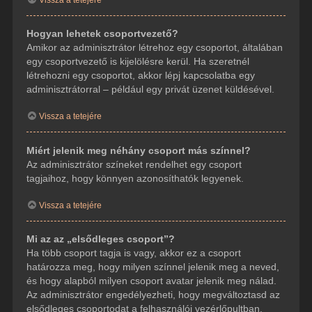
Hogyan lehetek csoportvezető?
Amikor az adminisztrátor létrehoz egy csoportot, általában
egy csoportvezető is kijelölésre kerül. Ha szeretnél
létrehozni egy csoportot, akkor lépj kapcsolatba egy
adminisztrátorral – például egy privát üzenet küldésével.
Vissza a tetejére
Miért jelenik meg néhány csoport más színnel?
Az adminisztrátor színeket rendelhet egy csoport
tagjaihoz, hogy könnyen azonosíthatók legyenek.
Vissza a tetejére
Mi az az „elsődleges csoport”?
Ha több csoport tagja is vagy, akkor ez a csoport
határozza meg, hogy milyen színnel jelenik meg a neved,
és hogy alapból milyen csoport avatar jelenik meg nálad.
Az adminisztrátor engedélyezheti, hogy megváltoztasd az
elsődleges csoportodat a felhasználói vezérlőpultban.