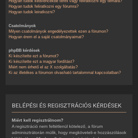
Hogyan tudok kedvencekbe tenni vagy feliratkozni egy témára?
Hogyan tudok feliratkozni egy fórumra?
Hogyan tudok leiratkozni?
Csatolmányok
Milyen csatolmányok engedélyezettek ezen a fórumon?
Hogyan érem el a saját csatolmányaimat?
phpBB kérdések
Ki készítette ezt a fórumot?
Ki készítette ezt a magyar fordítást?
Miért nem érhető el az X szolgáltatás?
Ki az illetékes a fórumon olvasható tartalommal kapcsolatban?
BELÉPÉSI ÉS REGISZTRÁCIÓS KÉRDÉSEK
Miért kell regisztrálnom?
A regisztráció nem feltétlenül kötelező, a fórum
adminisztrátorán múlik, hogy megköveteli-e hozzászólások