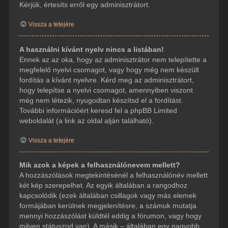
Kérjük, értesíts erről egy adminisztrátort.
Vissza a tetejére
A használni kívánt nyelv nincs a listában!
Ennek az az oka, hogy az adminisztrátor nem telepítette a
megfelelő nyelvi csomagot, vagy hogy még nem készült
fordítás a kívánt nyelvre. Kérd meg az adminisztrátort,
hogy telepítse a nyelvi csomagot, amennyiben viszont
még nem létezik, nyugodtan készítsd el a fordítást.
További információért keresd fel a phpBB Limited
weboldalát (a link az oldal alján található).
Vissza a tetejére
Mik azok a képek a felhasználónevem mellett?
A hozzászólások megtekintésénél a felhasználónév mellett
két kép szerepelhet. Az egyik általában a rangodhoz
kapcsolódik (ezek általában csillagok vagy más elemek
formájában kerülnek megjelenítésre, a számuk mutatja
mennyi hozzászólást küldtél eddig a fórumon, vagy hogy
milyen státuszod van). A másik – általában egy nagyobb