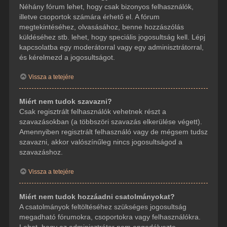
Néhány fórum lehet, hogy csak bizonyos felhasználók,
illetve csoportok számára érhető el. A fórum
megtekintéséhez, olvasásához, benne hozzászólás
küldéséhez stb. lehet, hogy speciális jogosultság kell. Lépj
kapcsolatba egy moderátorral vagy egy adminisztrátorral,
és kérelmezd a jogosultságot.
Vissza a tetejére
Miért nem tudok szavazni?
Csak regisztrált felhasználók vehetnek részt a
szavazásokban (a többszöri szavazás elkerülése végett).
Amennyiben regisztrált felhasználó vagy de mégsem tudsz
szavazni, akkor valószínűleg nincs jogosultságod a
szavazáshoz.
Vissza a tetejére
Miért nem tudok hozzáadni csatolmányokat?
A csatolmányok feltöltéséhez szükséges jogosultság
megadható fórumokra, csoportokra vagy felhasználókra.
Lehet, hogy az adminisztrátor nem engedélyezte