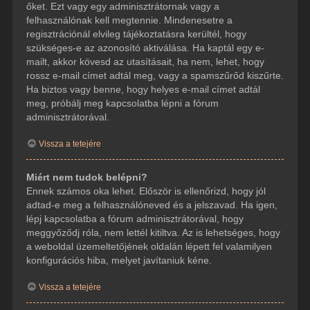
őket. Ezt vagy egy adminisztrátornak vagy a
felhasználónak kell megtennie. Mindenesetre a
regisztrációnál elvileg tájékoztatásra kerültél, hogy
szükséges-e az azonosító aktiválása. Ha kaptál egy e-
mailt, akkor kövesd az utasításait, ha nem, lehet, hogy
rossz e-mail címet adtál meg, vagy a spamszűrőd kiszűrte.
Ha biztos vagy benne, hogy helyes e-mail címet adtál
meg, próbálj meg kapcsolatba lépni a fórum
adminisztrátorával.
Vissza a tetejére
Miért nem tudok belépni?
Ennek számos oka lehet. Először is ellenőrizd, hogy jól
adtad-e meg a felhasználóneved és a jelszavad. Ha igen,
lépj kapcsolatba a fórum adminisztrátorával, hogy
meggyőződj róla, nem lettél kitiltva. Az is lehetséges, hogy
a weboldal üzemeltetőjének oldalán lépett fel valamilyen
konfigurációs hiba, melyet javítaniuk kéne.
Vissza a tetejére