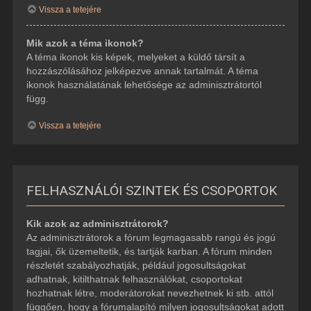
Vissza a tetejére
Mik azok a téma ikonok?
A téma ikonok kis képek, melyeket a küldő társít a
hozzászólásához jelképezve annak tartalmát. A téma
ikonok használatának lehetősége az adminisztrátortól
függ.
Vissza a tetejére
FELHASZNÁLÓI SZINTEK ÉS CSOPORTOK
Kik azok az adminisztrátorok?
Az adminisztrátorok a fórum legmagasabb rangú és jogú
tagjai, ők üzemeltetik, és tartják karban. A fórum minden
részletét szabályozhatják, például jogosultságokat
adhatnak, kitilthatnak felhasználókat, csoportokat
hozhatnak létre, moderátorokat nevezhetnek ki stb. attól
függően, hogy a fórumalapító milyen jogosultságokat adott