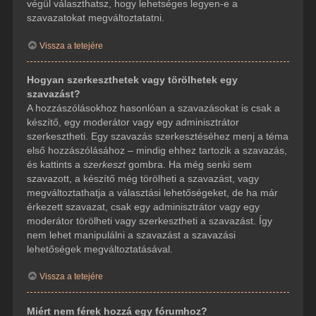
végül választhatsz, hogy lehetséges legyen-e a
szavazatokat megváltoztatatni.
Vissza a tetejére
Hogyan szerkeszthetek vagy törölhetek egy
szavazást?
A hozzászólásokhoz hasonlóan a szavazásokat is csak a
készítő, egy moderátor vagy egy adminisztrátor
szerkesztheti. Egy szavazás szerkesztéséhez menj a téma
első hozzászólásához – mindig ehhez tartozik a szavazás,
és kattints a
szerkeszt
gombra. Ha még senki sem
szavazott, a készítő még törölheti a szavazást, vagy
megváltoztathatja a választási lehetőségeket, de ha már
érkezett szavazat, csak egy adminisztrátor vagy egy
moderátor törölheti vagy szerkesztheti a szavazást. Így
nem lehet manipulálni a szavazást a szavazási
lehetőségek megváltoztatásával.
Vissza a tetejére
Miért nem férek hozzá egy fórumhoz?