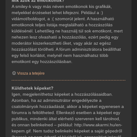
Mik azok az emotikonok?
A smiley-k vagy más néven emotikonok kis grafikák,
melyekkel érzéseket lehet kifejezni. Például a :)
vidámot/boldogot, a :( szomorút jelent. A használható
emotikonok teljes listája megtalálható a hozzászólás
küldésénél. Lehetőleg ne használj túl sok emotikont, mert
nehezen lesz olvasható a hozzászólás, ezért pedig egy
moderátor kiszerkesztheti őket, vagy akár az egész
hozzászólást törölheti. A fórum adminisztrátora beállíthat
egy felső korlátot, melynél nem használhatsz több
emotikont egy hozzászólásban.
Vissza a tetejére
Küldhetek képeket?
Igen, megjeleníthetsz képeket a hozzászólásaidban.
Azonban, ha az adminisztrátor engedélyezte a
csatolmányok hozzáadását, akkor a képeket egyenesen a
fórumra is feltöltheted. Ellenkező esetben a képeket egy
publikus, mindenki által elérhető szerveren kell tárolnod,
és onnan belinkelned – például: http://www.akarmi.hu/en-
kepem.gif. Nem tudsz belinkelni képeket a saját gépedről