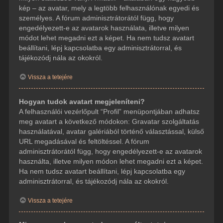
kép – az avatar, mely a legtöbb felhasználónak egyedi és
személyes. A fórum adminisztrátorától függ, hogy
engedélyezett-e az avatarok használata, illetve milyen
módot lehet megadni ezt a képet. Ha nem tudsz avatart
beállítani, lépj kapcsolatba egy adminisztrátorral, és
tájékozódj nála az okokról.
Vissza a tetejére
Hogyan tudok avatart megjeleníteni?
A felhasználói vezérlőpult “Profil” menüpontjában adhatsz
meg avatart a következő módokon: Gravatar szolgáltatás
használatával, avatar galériából történő választással, külső
URL megadásával és feltöltéssel. A fórum
adminisztrátorától függ, hogy engedélyezett-e az avatarok
használta, illetve milyen módon lehet megadni ezt a képet.
Ha nem tudsz avatart beállítani, lépj kapcsolatba egy
adminisztrátorral, és tájékozódj nála az okokról.
Vissza a tetejére