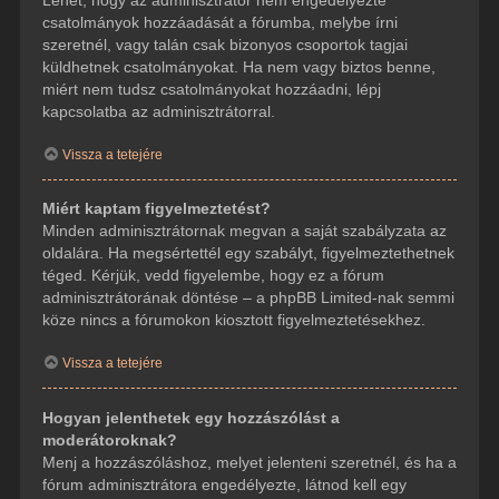
csatolmányok hozzáadását a fórumba, melybe írni
szeretnél, vagy talán csak bizonyos csoportok tagjai
küldhetnek csatolmányokat. Ha nem vagy biztos benne,
miért nem tudsz csatolmányokat hozzáadni, lépj
kapcsolatba az adminisztrátorral.
Vissza a tetejére
Miért kaptam figyelmeztetést?
Minden adminisztrátornak megvan a saját szabályzata az
oldalára. Ha megsértettél egy szabályt, figyelmeztethetnek
téged. Kérjük, vedd figyelembe, hogy ez a fórum
adminisztrátorának döntése – a phpBB Limited-nak semmi
köze nincs a fórumokon kiosztott figyelmeztetésekhez.
Vissza a tetejére
Hogyan jelenthetek egy hozzászólást a
moderátoroknak?
Menj a hozzászóláshoz, melyet jelenteni szeretnél, és ha a
fórum adminisztrátora engedélyezte, látnod kell egy