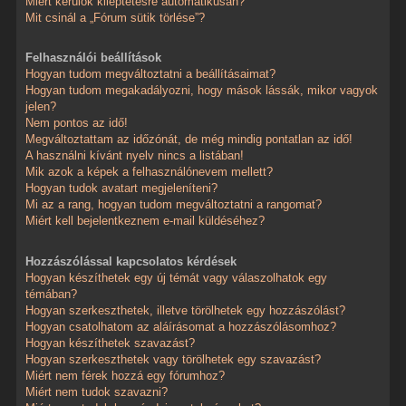
Miért kerülök kiléptetésre automatikusan?
Mit csinál a „Fórum sütik törlése”?
Felhasználói beállítások
Hogyan tudom megváltoztatni a beállításaimat?
Hogyan tudom megakadályozni, hogy mások lássák, mikor vagyok
jelen?
Nem pontos az idő!
Megváltoztattam az időzónát, de még mindig pontatlan az idő!
A használni kívánt nyelv nincs a listában!
Mik azok a képek a felhasználónevem mellett?
Hogyan tudok avatart megjeleníteni?
Mi az a rang, hogyan tudom megváltoztatni a rangomat?
Miért kell bejelentkeznem e-mail küldéséhez?
Hozzászólással kapcsolatos kérdések
Hogyan készíthetek egy új témát vagy válaszolhatok egy
témában?
Hogyan szerkeszthetek, illetve törölhetek egy hozzászólást?
Hogyan csatolhatom az aláírásomat a hozzászólásomhoz?
Hogyan készíthetek szavazást?
Hogyan szerkeszthetek vagy törölhetek egy szavazást?
Miért nem férek hozzá egy fórumhoz?
Miért nem tudok szavazni?