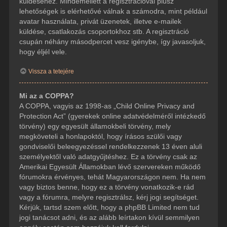
küldéséhez. Mindemellett a regisztrációval plusz
lehetőségek is elérhetővé válnak a számodra, mint például
avatar használata, privát üzenetek, illetve e-mailek
küldése, csatlakozás csoportokhoz stb. A regisztráció
csupán néhány másodpercet vesz igénybe, így javasoljuk,
hogy éljél vele.
Vissza a tetejére
Mi az a COPPA?
A COPPA, vagyis az 1998-as „Child Online Privacy and
Protection Act” (gyerekek online adatvédelméről intézkedő
törvény) egy egyesült államokbeli törvény, mely
megköveteli a honlapoktól, hogy írásos szülői vagy
gondviselői beleegyezéssel rendelkezzenek 13 éven aluli
személyektől való adatgyűjtéshez. Ez a törvény csak az
Amerikai Egyesült Államokban lévő szervereken működő
fórumokra érvényes, tehát Magyarországon nem. Ha nem
vagy biztos benne, hogy ez a törvény vonatkozik-e rád
vagy a fórumra, melyre regisztrálsz, kérj jogi segítséget.
Kérjük, tartsd szem előtt, hogy a phpBB Limited nem tud
jogi tanácsot adni, és az alább leírtakon kívül semmilyen