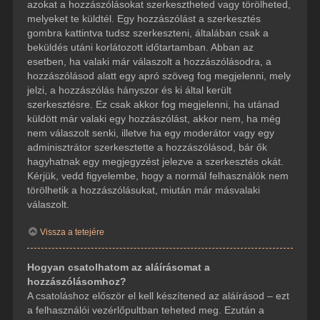
azokat a hozzászólásokat szerkesztheted vagy törölheted,
melyeket te küldtél. Egy hozzászólást a szerkesztés
gombra kattintva tudsz szerkeszteni, általában csak a
beküldés utáni korlátozott időtartamban. Abban az
esetben, ha valaki már válaszolt a hozzászólásodra, a
hozzászólásod alatt egy apró szöveg fog megjelenni, mely
jelzi, a hozzászólás hányszor és ki által került
szerkesztésre. Ez csak akkor fog megjelenni, ha utánad
küldött már valaki egy hozzászólást, akkor nem, ha még
nem válaszolt senki, illetve ha egy moderátor vagy egy
adminisztrátor szerkesztette a hozzászólásod, bár ők
hagyhatnak egy megjegyzést jelezve a szerkesztés okát.
Kérjük, vedd figyelembe, hogy a normál felhasználók nem
törölhetik a hozzászólásukat, miután már másvalaki
válaszolt.
Vissza a tetejére
Hogyan csatolhatom az aláírásomat a
hozzászólásomhoz?
A csatoláshoz először el kell készítened az aláírásod – ezt
a felhasználói vezérlőpultban teheted meg. Ezután a