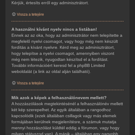
Kérjük, értesíts erről egy adminisztrátort.
Vissza a tetejére
A használni kívánt nyelv nincs a listában!
Ennek az az oka, hogy az adminisztrátor nem telepítette a
megfelelő nyelvi csomagot, vagy hogy még nem készült
fordítás a kívánt nyelvre. Kérd meg az adminisztrátort,
hogy telepítse a nyelvi csomagot, amennyiben viszont
még nem létezik, nyugodtan készítsd el a fordítást.
További információért keresd fel a phpBB Limited
weboldalát (a link az oldal alján található).
Vissza a tetejére
Mik azok a képek a felhasználónevem mellett?
A hozzászólások megtekintésénél a felhasználónév mellett
két kép szerepelhet. Az egyik általában a rangodhoz
kapcsolódik (ezek általában csillagok vagy más elemek
formájában kerülnek megjelenítésre, a számuk mutatja
mennyi hozzászólást küldtél eddig a fórumon, vagy hogy
milyen státuszod van). A másik – általában egy nagyobb