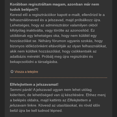
Korábban regisztráltam magam, azonban már nem
tudok belépni?!
Keresd elő a regisztrációkor kapott e-mailt, ellenőrizd le a
felhasználóneved és a jelszavad, majd próbálkozz újra.
Lehetséges, hogy az adminisztrátor valamilyen okból
kifolyólag inaktiválta, vagy törölte az azonosítód. Ez
utóbbinak egy lehetséges oka, hogy nem küldtél egy
hozzászólást se. Néhány fórumon ugyanis szokás, hogy
bizonyos időközönként eltávolítják az olyan felhasználókat,
akik nem küldtek hozzászólást, hogy csökkentsék az
adatbázis méretét. Próbálj meg újra regisztrálni és
bekapcsolódni a társalgásba.
Vissza a tetejére
Elfelejtettem a jelszavamat!
Semmi pánik! A jelszavad ugyan nem lehet utólag
kideríteni, de lehetőséged van új készítésére. Ehhez menj
a belépés oldalra, majd kattints az
Elfelejtettem a
jelszavam
linkre. Kövesd az utasításokat, és rövid időn
belül újra be kell tudnod lépned.