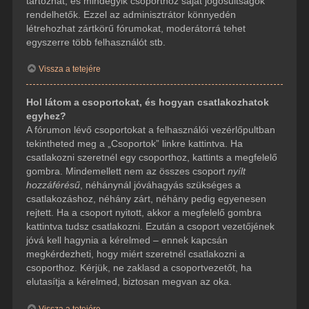
tartozhat, és mindegyik csoporthoz saját jogosultságok
rendelhetők. Ezzel az adminisztrátor könnyedén
létrehozhat zártkörű fórumokat, moderátorrá tehet
egyszerre több felhasználót stb.
Vissza a tetejére
Hol látom a csoportokat, és hogyan csatlakozhatok
egyhez?
A fórumon lévő csoportokat a felhasználói vezérlőpultban
tekintheted meg a „Csoportok” linkre kattintva. Ha
csatlakozni szeretnél egy csoporthoz, kattints a megfelelő
gombra. Mindemellett nem az összes csoport
nyílt
hozzáférésű
, néhánynál jóváhagyás szükséges a
csatlakozáshoz, néhány zárt, néhány pedig egyenesen
rejtett. Ha a csoport nyitott, akkor a megfelelő gombra
kattintva tudsz csatlakozni. Ezután a csoport vezetőjének
jóvá kell hagynia a kérelmed – ennek kapcsán
megkérdezheti, hogy miért szeretnél csatlakozni a
csoporthoz. Kérjük, ne zaklasd a csoportvezetőt, ha
elutasítja a kérelmed, biztosan megvan az oka.
Vissza a tetejére