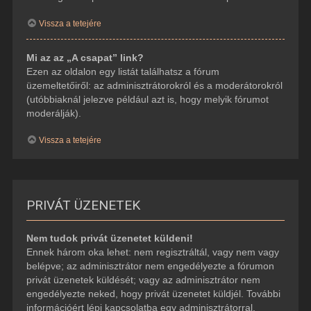
Vissza a tetejére
Mi az az „A csapat” link?
Ezen az oldalon egy listát találhatsz a fórum
üzemeltetőiről: az adminisztrátorokról és a moderátorokról
(utóbbiaknál jelezve például azt is, hogy melyik fórumot
moderálják).
Vissza a tetejére
PRIVÁT ÜZENETEK
Nem tudok privát üzenetet küldeni!
Ennek három oka lehet: nem regisztráltál, vagy nem vagy
belépve; az adminisztrátor nem engedélyezte a fórumon
privát üzenetek küldését; vagy az adminisztrátor nem
engedélyezte neked, hogy privát üzenetet küldjél. További
információért lépj kapcsolatba egy adminisztrátorral.