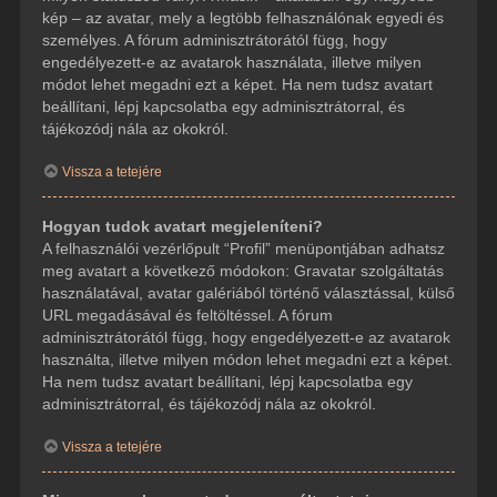
kép – az avatar, mely a legtöbb felhasználónak egyedi és
személyes. A fórum adminisztrátorától függ, hogy
engedélyezett-e az avatarok használata, illetve milyen
módot lehet megadni ezt a képet. Ha nem tudsz avatart
beállítani, lépj kapcsolatba egy adminisztrátorral, és
tájékozódj nála az okokról.
Vissza a tetejére
Hogyan tudok avatart megjeleníteni?
A felhasználói vezérlőpult “Profil” menüpontjában adhatsz
meg avatart a következő módokon: Gravatar szolgáltatás
használatával, avatar galériából történő választással, külső
URL megadásával és feltöltéssel. A fórum
adminisztrátorától függ, hogy engedélyezett-e az avatarok
használta, illetve milyen módon lehet megadni ezt a képet.
Ha nem tudsz avatart beállítani, lépj kapcsolatba egy
adminisztrátorral, és tájékozódj nála az okokról.
Vissza a tetejére