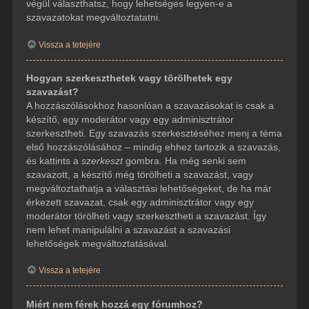
végül választhatsz, hogy lehetséges legyen-e a
szavazatokat megváltoztatatni.
Vissza a tetejére
Hogyan szerkeszthetek vagy törölhetek egy
szavazást?
A hozzászólásokhoz hasonlóan a szavazásokat is csak a
készítő, egy moderátor vagy egy adminisztrátor
szerkesztheti. Egy szavazás szerkesztéséhez menj a téma
első hozzászólásához – mindig ehhez tartozik a szavazás,
és kattints a
szerkeszt
gombra. Ha még senki sem
szavazott, a készítő még törölheti a szavazást, vagy
megváltoztathatja a választási lehetőségeket, de ha már
érkezett szavazat, csak egy adminisztrátor vagy egy
moderátor törölheti vagy szerkesztheti a szavazást. Így
nem lehet manipulálni a szavazást a szavazási
lehetőségek megváltoztatásával.
Vissza a tetejére
Miért nem férek hozzá egy fórumhoz?