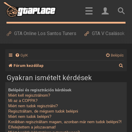
GTA Online Los Santos Tuners
GTA V Csalások
GyIK
Belépés
K
Fórum kezdőlap
e
Gyakran ismételt kérdések
r
Belépési és regisztrációs kérdések
e
Miért kell regisztrálnom?
s
Mi az a COPPA?
Miért nem tudok regisztrálni?
é
Regisztráltam, de mégsem tudok belépni
Miért nem tudok belépni?
s
Korábban regisztráltam magam, azonban már nem tudok belépni?!
Elfelejtettem a jelszavamat!