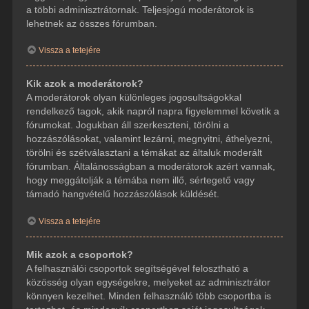
a többi adminisztrátornak. Teljesjogú moderátorok is
lehetnek az összes fórumban.
Vissza a tetejére
Kik azok a moderátorok?
A moderátorok olyan különleges jogosultságokkal
rendelkező tagok, akik napról napra figyelemmel követik a
fórumokat. Jogukban áll szerkeszteni, törölni a
hozzászólásokat, valamint lezárni, megnyitni, áthelyezni,
törölni és szétválasztani a témákat az általuk moderált
fórumban. Általánosságban a moderátorok azért vannak,
hogy meggátolják a témába nem illő, sértegető vagy
támadó hangvételű hozzászólások küldését.
Vissza a tetejére
Mik azok a csoportok?
A felhasználói csoportok segítségével felosztható a
közösség olyan egységekre, melyeket az adminisztrátor
könnyen kezelhet. Minden felhasználó több csoportba is