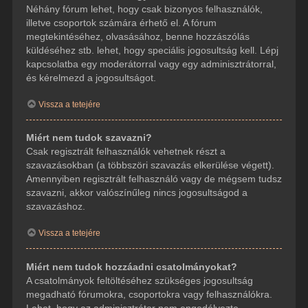
Néhány fórum lehet, hogy csak bizonyos felhasználók,
illetve csoportok számára érhető el. A fórum
megtekintéséhez, olvasásához, benne hozzászólás
küldéséhez stb. lehet, hogy speciális jogosultság kell. Lépj
kapcsolatba egy moderátorral vagy egy adminisztrátorral,
és kérelmezd a jogosultságot.
Vissza a tetejére
Miért nem tudok szavazni?
Csak regisztrált felhasználók vehetnek részt a
szavazásokban (a többszöri szavazás elkerülése végett).
Amennyiben regisztrált felhasználó vagy de mégsem tudsz
szavazni, akkor valószínűleg nincs jogosultságod a
szavazáshoz.
Vissza a tetejére
Miért nem tudok hozzáadni csatolmányokat?
A csatolmányok feltöltéséhez szükséges jogosultság
megadható fórumokra, csoportokra vagy felhasználókra.
Lehet, hogy az adminisztrátor nem engedélyezte