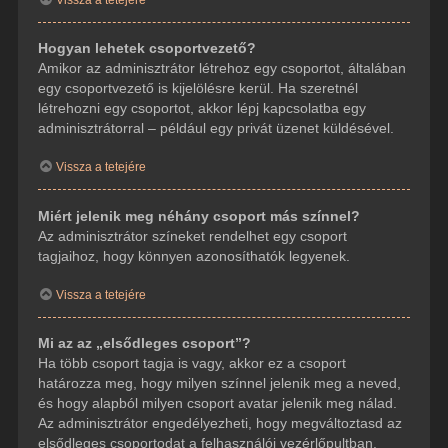
Hogyan lehetek csoportvezető?
Amikor az adminisztrátor létrehoz egy csoportot, általában
egy csoportvezető is kijelölésre kerül. Ha szeretnél
létrehozni egy csoportot, akkor lépj kapcsolatba egy
adminisztrátorral – például egy privát üzenet küldésével.
Vissza a tetejére
Miért jelenik meg néhány csoport más színnel?
Az adminisztrátor színeket rendelhet egy csoport
tagjaihoz, hogy könnyen azonosíthatók legyenek.
Vissza a tetejére
Mi az az „elsődleges csoport”?
Ha több csoport tagja is vagy, akkor ez a csoport
határozza meg, hogy milyen színnel jelenik meg a neved,
és hogy alapból milyen csoport avatar jelenik meg nálad.
Az adminisztrátor engedélyezheti, hogy megváltoztasd az
elsődleges csoportodat a felhasználói vezérlőpultban.