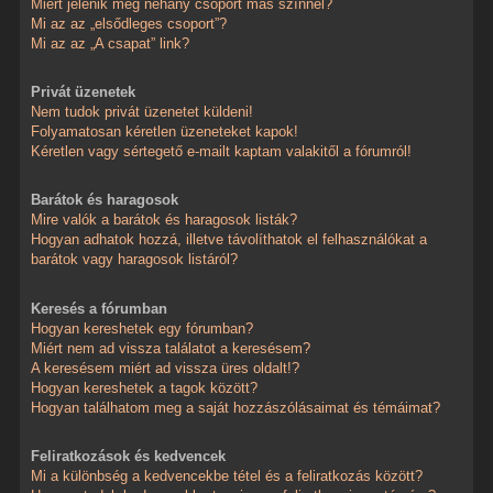
Miért jelenik meg néhány csoport más színnel?
Mi az az „elsődleges csoport”?
Mi az az „A csapat” link?
Privát üzenetek
Nem tudok privát üzenetet küldeni!
Folyamatosan kéretlen üzeneteket kapok!
Kéretlen vagy sértegető e-mailt kaptam valakitől a fórumról!
Barátok és haragosok
Mire valók a barátok és haragosok listák?
Hogyan adhatok hozzá, illetve távolíthatok el felhasználókat a
barátok vagy haragosok listáról?
Keresés a fórumban
Hogyan kereshetek egy fórumban?
Miért nem ad vissza találatot a keresésem?
A keresésem miért ad vissza üres oldalt!?
Hogyan kereshetek a tagok között?
Hogyan találhatom meg a saját hozzászólásaimat és témáimat?
Feliratkozások és kedvencek
Mi a különbség a kedvencekbe tétel és a feliratkozás között?