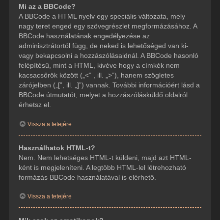
Mi az a BBCode?
A BBCode a HTML nyelv egy speciális változata, mely
nagy teret enged egy szövegrészlet megformázásához. A
BBCode használatának engedélyezése az
adminisztrátortól függ, de neked is lehetőséged van ki-
vagy bekapcsolni a hozzászólásaidnál. A BBCode hasonló
felépítésű, mint a HTML, kivéve hogy a címkék nem
kacsacsőrök között („<” , ill. „>”), hanem szögletes
zárójelben („[”, ill. „]”) vannak. További információért lásd a
BBCode útmutatót, melyet a hozzászólásküldő oldalról
érhetsz el.
Vissza a tetejére
Használhatok HTML-t?
Nem. Nem lehetséges HTML-t küldeni, majd azt HTML-
ként is megjeleníteni. A legtöbb HTML-lel létrehozható
formázás BBCode használatával is elérhető.
Vissza a tetejére