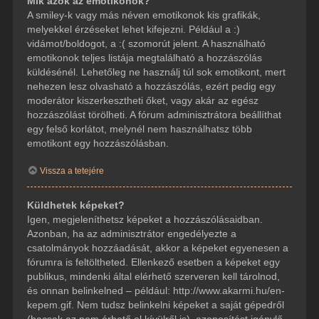
Mik azok az emotikonok?
A smiley-k vagy más néven emotikonok kis grafikák,
melyekkel érzéseket lehet kifejezni. Például a :)
vidámot/boldogot, a :( szomorút jelent. A használható
emotikonok teljes listája megtalálható a hozzászólás
küldésénél. Lehetőleg ne használj túl sok emotikont, mert
nehezen lesz olvasható a hozzászólás, ezért pedig egy
moderátor kiszerkesztheti őket, vagy akár az egész
hozzászólást törölheti. A fórum adminisztrátora beállíthat
egy felső korlátot, melynél nem használhatsz több
emotikont egy hozzászólásban.
Vissza a tetejére
Küldhetek képeket?
Igen, megjeleníthetsz képeket a hozzászólásaidban.
Azonban, ha az adminisztrátor engedélyezte a
csatolmányok hozzáadását, akkor a képeket egyenesen a
fórumra is feltöltheted. Ellenkező esetben a képeket egy
publikus, mindenki által elérhető szerveren kell tárolnod,
és onnan belinkelned – például: http://www.akarmi.hu/en-
kepem.gif. Nem tudsz belinkelni képeket a saját gépedről