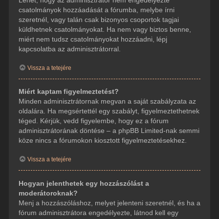
csatolmányok hozzáadását a fórumba, melybe írni
szeretnél, vagy talán csak bizonyos csoportok tagjai
küldhetnek csatolmányokat. Ha nem vagy biztos benne,
miért nem tudsz csatolmányokat hozzáadni, lépj
kapcsolatba az adminisztrátorral.
Vissza a tetejére
Miért kaptam figyelmeztetést?
Minden adminisztrátornak megvan a saját szabályzata az
oldalára. Ha megsértettél egy szabályt, figyelmeztethetnek
téged. Kérjük, vedd figyelembe, hogy ez a fórum
adminisztrátorának döntése – a phpBB Limited-nak semmi
köze nincs a fórumokon kiosztott figyelmeztetésekhez.
Vissza a tetejére
Hogyan jelenthetek egy hozzászólást a
moderátoroknak?
Menj a hozzászóláshoz, melyet jelenteni szeretnél, és ha a
fórum adminisztrátora engedélyezte, látnod kell egy