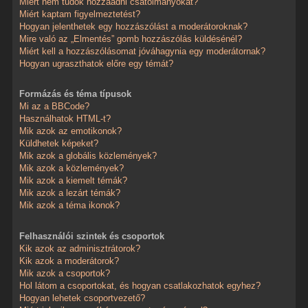
Miért nem tudok hozzáadni csatolmányokat?
Miért kaptam figyelmeztetést?
Hogyan jelenthetek egy hozzászólást a moderátoroknak?
Mire való az „Elmentés” gomb hozzászólás küldésénél?
Miért kell a hozzászólásomat jóváhagynia egy moderátornak?
Hogyan ugraszthatok előre egy témát?
Formázás és téma típusok
Mi az a BBCode?
Használhatok HTML-t?
Mik azok az emotikonok?
Küldhetek képeket?
Mik azok a globális közlemények?
Mik azok a közlemények?
Mik azok a kiemelt témák?
Mik azok a lezárt témák?
Mik azok a téma ikonok?
Felhasználói szintek és csoportok
Kik azok az adminisztrátorok?
Kik azok a moderátorok?
Mik azok a csoportok?
Hol látom a csoportokat, és hogyan csatlakozhatok egyhez?
Hogyan lehetek csoportvezető?