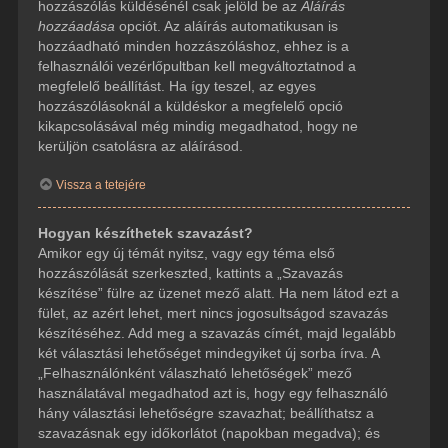
hozzászólás küldésénél csak jelöld be az
Aláírás
hozzáadása
opciót. Az aláírás automatikusan is
hozzáadható minden hozzászóláshoz, ehhez is a
felhasználói vezérlőpultban kell megváltoztatnod a
megfelelő beállítást. Ha így teszel, az egyes
hozzászólásoknál a küldéskor a megfelelő opció
kikapcsolásával még mindig megadhatod, hogy ne
kerüljön csatolásra az aláírásod.
Vissza a tetejére
Hogyan készíthetek szavazást?
Amikor egy új témát nyitsz, vagy egy téma első
hozzászólását szerkeszted, kattints a „Szavazás
készítése” fülre az üzenet mező alatt. Ha nem látod ezt a
fület, az azért lehet, mert nincs jogosultságod szavazás
készítéséhez. Add meg a szavazás címét, majd legalább
két választási lehetőséget mindegyiket új sorba írva. A
„Felhasználónként válaszható lehetőségek” mező
használatával megadhatod azt is, hogy egy felhasználó
hány választási lehetőségre szavazhat; beállíthatsz a
szavazásnak egy időkorlátot (napokban megadva); és