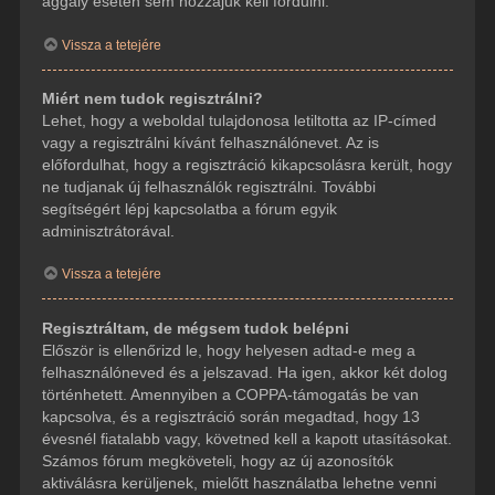
aggály esetén sem hozzájuk kell fordulni.
Vissza a tetejére
Miért nem tudok regisztrálni?
Lehet, hogy a weboldal tulajdonosa letiltotta az IP-címed
vagy a regisztrálni kívánt felhasználónevet. Az is
előfordulhat, hogy a regisztráció kikapcsolásra került, hogy
ne tudjanak új felhasználók regisztrálni. További
segítségért lépj kapcsolatba a fórum egyik
adminisztrátorával.
Vissza a tetejére
Regisztráltam, de mégsem tudok belépni
Először is ellenőrizd le, hogy helyesen adtad-e meg a
felhasználóneved és a jelszavad. Ha igen, akkor két dolog
történhetett. Amennyiben a COPPA-támogatás be van
kapcsolva, és a regisztráció során megadtad, hogy 13
évesnél fiatalabb vagy, követned kell a kapott utasításokat.
Számos fórum megköveteli, hogy az új azonosítók
aktiválásra kerüljenek, mielőtt használatba lehetne venni