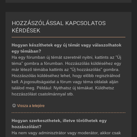
HOZZÁSZÓLÁSSAL KAPCSOLATOS
KÉRDÉSEK
Hogyan készíthetek egy új témát vagy válaszolhatok
egy témában?
Ha egy fórumban új témát szeretnél nyitni, kattints az "Új
téma" gombra a fórumban. Hozzászólás küldéséhez egy
már létező témába kattints az "Új hozzászólás" gombra.
Hozzászólás küldéséhez lehet, hogy előbb regisztrálnod
kell. A jogosultságaidat a fórum vagy téma oldalak alján
találod meg. Például: Nyithatsz új témákat, Küldhetsz
hozzászólást csatolmánnyal stb.
Vissza a tetejére
Hogyan szerkeszthetek, illetve törölhetek egy
hozzászólást?
Ha nem vagy adminisztrátor vagy moderátor, akkor csak