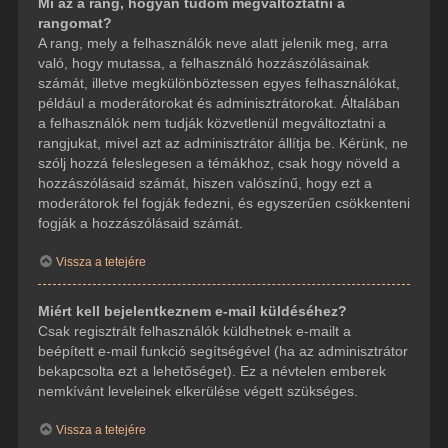
Mi az a rang, hogyan tudom megváltoztatni a
rangomat?
A rang, mely a felhasználók neve alatt jelenik meg, arra
való, hogy mutassa, a felhasználó hozzászólásainak
számát, illetve megkülönböztessen egyes felhasználókat,
például a moderátorokat és adminisztrátorokat. Általában
a felhasználók nem tudják közvetlenül megváltoztatni a
rangjukat, mivel azt az adminisztrátor állítja be. Kérünk, ne
szólj hozzá feleslegesen a témákhoz, csak hogy növeld a
hozzászólásaid számát, hiszen valószínű, hogy ezt a
moderátorok fel fogják fedezni, és egyszerűen csökkenteni
fogják a hozzászólásaid számát.
Vissza a tetejére
Miért kell bejelentkeznem e-mail küldéséhez?
Csak regisztrált felhasználók küldhetnek e-mailt a
beépített e-mail funkció segítségével (ha az adminisztrátor
bekapcsolta ezt a lehetőséget). Ez a névtelen emberek
nemkívánt leveleinek elkerülése végett szükséges.
Vissza a tetejére