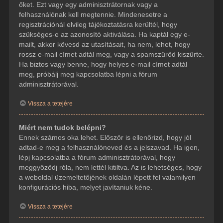
őket. Ezt vagy egy adminisztrátornak vagy a
felhasználónak kell megtennie. Mindenesetre a
regisztrációnál elvileg tájékoztatásra kerültél, hogy
szükséges-e az azonosító aktiválása. Ha kaptál egy e-
mailt, akkor kövesd az utasításait, ha nem, lehet, hogy
rossz e-mail címet adtál meg, vagy a spamszűrőd kiszűrte.
Ha biztos vagy benne, hogy helyes e-mail címet adtál
meg, próbálj meg kapcsolatba lépni a fórum
adminisztrátorával.
Vissza a tetejére
Miért nem tudok belépni?
Ennek számos oka lehet. Először is ellenőrizd, hogy jól
adtad-e meg a felhasználóneved és a jelszavad. Ha igen,
lépj kapcsolatba a fórum adminisztrátorával, hogy
meggyőződj róla, nem lettél kitiltva. Az is lehetséges, hogy
a weboldal üzemeltetőjének oldalán lépett fel valamilyen
konfigurációs hiba, melyet javítaniuk kéne.
Vissza a tetejére