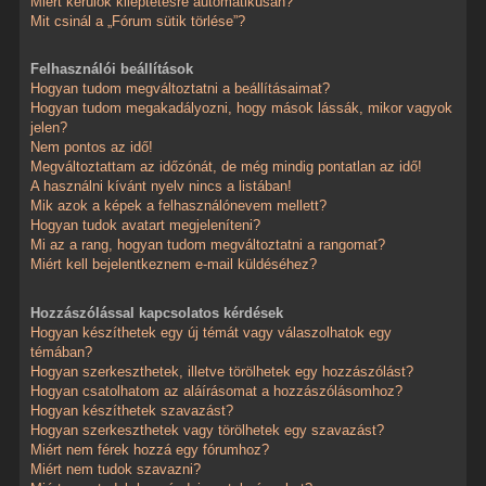
Miért kerülök kiléptetésre automatikusan?
Mit csinál a „Fórum sütik törlése”?
Felhasználói beállítások
Hogyan tudom megváltoztatni a beállításaimat?
Hogyan tudom megakadályozni, hogy mások lássák, mikor vagyok
jelen?
Nem pontos az idő!
Megváltoztattam az időzónát, de még mindig pontatlan az idő!
A használni kívánt nyelv nincs a listában!
Mik azok a képek a felhasználónevem mellett?
Hogyan tudok avatart megjeleníteni?
Mi az a rang, hogyan tudom megváltoztatni a rangomat?
Miért kell bejelentkeznem e-mail küldéséhez?
Hozzászólással kapcsolatos kérdések
Hogyan készíthetek egy új témát vagy válaszolhatok egy
témában?
Hogyan szerkeszthetek, illetve törölhetek egy hozzászólást?
Hogyan csatolhatom az aláírásomat a hozzászólásomhoz?
Hogyan készíthetek szavazást?
Hogyan szerkeszthetek vagy törölhetek egy szavazást?
Miért nem férek hozzá egy fórumhoz?
Miért nem tudok szavazni?