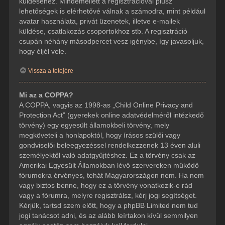
küldéséhez. Mindemellett a regisztrációval plusz
lehetőségek is elérhetővé válnak a számodra, mint például
avatar használata, privát üzenetek, illetve e-mailek
küldése, csatlakozás csoportokhoz stb. A regisztráció
csupán néhány másodpercet vesz igénybe, így javasoljuk,
hogy éljél vele.
Vissza a tetejére
Mi az a COPPA?
A COPPA, vagyis az 1998-as „Child Online Privacy and
Protection Act” (gyerekek online adatvédelméről intézkedő
törvény) egy egyesült államokbeli törvény, mely
megköveteli a honlapoktól, hogy írásos szülői vagy
gondviselői beleegyezéssel rendelkezzenek 13 éven aluli
személyektől való adatgyűjtéshez. Ez a törvény csak az
Amerikai Egyesült Államokban lévő szervereken működő
fórumokra érvényes, tehát Magyarországon nem. Ha nem
vagy biztos benne, hogy ez a törvény vonatkozik-e rád
vagy a fórumra, melyre regisztrálsz, kérj jogi segítséget.
Kérjük, tartsd szem előtt, hogy a phpBB Limited nem tud
jogi tanácsot adni, és az alább leírtakon kívül semmilyen