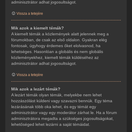
adminisztrátor adhat jogosultságot.
Vissza a tetejére
Mik azok a kiemelt témák?
A kiemelt témák a közlemények alatt jelennek meg a
fórumokban, de csak az első oldalon. Gyakran elég
fontosak, úgyhogy érdemes őket elolvasnod, ha
lehetséges. Hasonlóan a globális és nem globális
közleményekhez, kiemelt témák küldéséhez az
adminisztrátor adhat jogosultságot.
Vissza a tetejére
Mik azok a lezárt témák?
A lezárt témák olyan témák, melyekbe nem lehet
hozzászólást küldeni vagy szavazni bennük. Egy téma
lezárásának több oka lehet, és egy témát egy
adminisztrátor vagy egy moderátor zárhat le. Ha a fórum
adminisztrátora megadta a szükséges jogosultságokat,
lehetőséged lehet lezárni a saját témáidat.