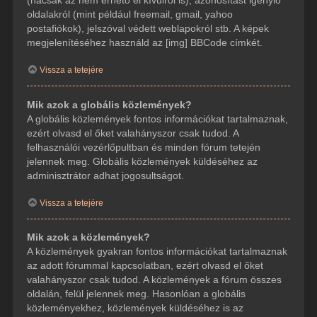
(hacsak az nem érhető el kívülről is), azonosítást igénylő
oldalakról (mint például freemail, gmail, yahoo
postafiókok), jelszóval védett weblapokról stb. A képek
megjelenítéséhez használd az [img] BBCode címkét.
Vissza a tetejére
Mik azok a globális közlemények?
A globális közlemények fontos információkat tartalmaznak,
ezért olvasd el őket valahányszor csak tudod. A
felhasználói vezérlőpultban és minden fórum tetején
jelennek meg. Globális közlemények küldéséhez az
adminisztrátor adhat jogosultságot.
Vissza a tetejére
Mik azok a közlemények?
A közlemények gyakran fontos információkat tartalmaznak
az adott fórummal kapcsolatban, ezért olvasd el őket
valahányszor csak tudod. A közlemények a fórum összes
oldalán, felül jelennek meg. Hasonlóan a globális
közleményekhez, közlemények küldéséhez is az