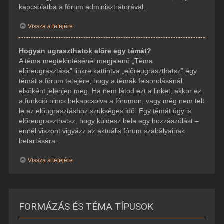
kapcsolatba a fórum adminisztrátorával.
Vissza a tetejére
Hogyan ugraszthatok előre egy témát?
A téma megtekintésénél megjelenő „Téma
előreugrasztása” linkre kattintva „előreugraszthatsz” egy
témát a fórum tetejére, hogy a témák felsorolásánál
elsőként jelenjen meg. Ha nem látod ezt a linket, akkor ez
a funkció nincs bekapcsolva a fórumon, vagy még nem telt
le az előugrasztáshoz szükséges idő. Egy témát úgy is
előreugraszthatsz, hogy küldesz bele egy hozzászólást –
ennél viszont vigyázz az aktuális fórum szabályainak
betartására.
Vissza a tetejére
FORMÁZÁS ÉS TÉMA TÍPUSOK