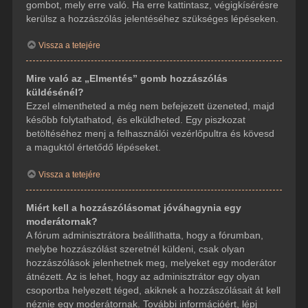
gombot, mely erre való. Ha erre kattintasz, végigkísérésre
kerülsz a hozzászólás jelentéséhez szükséges lépéseken.
Vissza a tetejére
Mire való az „Elmentés” gomb hozzászólás
küldésénél?
Ezzel elmentheted a még nem befejezett üzeneted, majd
később folytathatod, és elküldheted. Egy piszkozat
betöltéséhez menj a felhasználói vezérlőpultra és kövesd
a maguktól értetődő lépéseket.
Vissza a tetejére
Miért kell a hozzászólásomat jóváhagynia egy
moderátornak?
A fórum adminisztrátora beállíthatta, hogy a fórumban,
melybe hozzászólást szeretnél küldeni, csak olyan
hozzászólások jelenhetnek meg, melyeket egy moderátor
átnézett. Az is lehet, hogy az adminisztrátor egy olyan
csoportba helyezett téged, akiknek a hozzászólásait át kell
néznie egy moderátornak. További információért, lépj