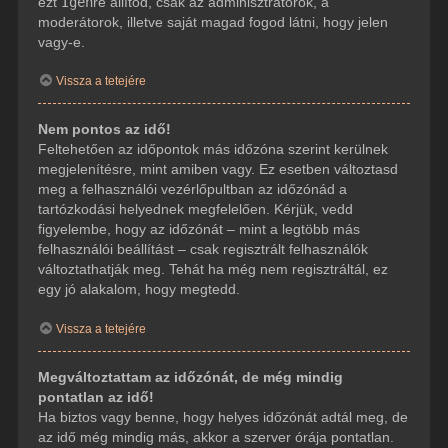
ezt
Igen
re állítod, csak az adminisztrátorok, a
moderátorok, illetve saját magad fogod látni, hogy jelen
vagy-e.
Vissza a tetejére
Nem pontos az idő!
Feltehetően az időpontok más időzóna szerint kerülnek
megjelenítésre, mint amiben vagy. Ez esetben változtasd
meg a felhasználói vezérlőpultban az időzónád a
tartózkodási helyednek megfelelően. Kérjük, vedd
figyelembe, hogy az időzónát – mint a legtöbb más
felhasználói beállítást – csak regisztrált felhasználók
változtathatják meg. Tehát ha még nem regisztráltál, ez
egy jó alakalom, hogy megtedd.
Vissza a tetejére
Megváltoztattam az időzónát, de még mindig
pontatlan az idő!
Ha biztos vagy benne, hogy helyes időzónát adtál meg, de
az idő még mindig más, akkor a szerver órája pontatlan.