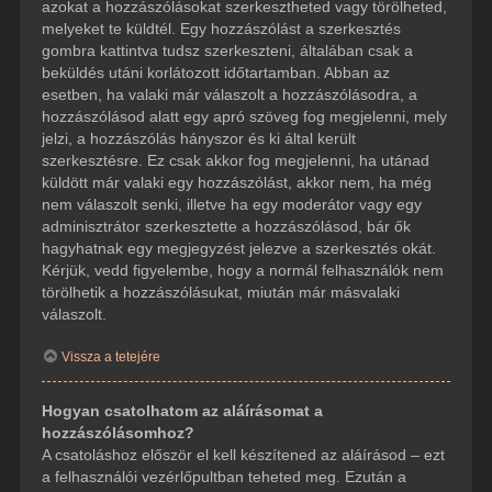
azokat a hozzászólásokat szerkesztheted vagy törölheted,
melyeket te küldtél. Egy hozzászólást a szerkesztés
gombra kattintva tudsz szerkeszteni, általában csak a
beküldés utáni korlátozott időtartamban. Abban az
esetben, ha valaki már válaszolt a hozzászólásodra, a
hozzászólásod alatt egy apró szöveg fog megjelenni, mely
jelzi, a hozzászólás hányszor és ki által került
szerkesztésre. Ez csak akkor fog megjelenni, ha utánad
küldött már valaki egy hozzászólást, akkor nem, ha még
nem válaszolt senki, illetve ha egy moderátor vagy egy
adminisztrátor szerkesztette a hozzászólásod, bár ők
hagyhatnak egy megjegyzést jelezve a szerkesztés okát.
Kérjük, vedd figyelembe, hogy a normál felhasználók nem
törölhetik a hozzászólásukat, miután már másvalaki
válaszolt.
Vissza a tetejére
Hogyan csatolhatom az aláírásomat a
hozzászólásomhoz?
A csatoláshoz először el kell készítened az aláírásod – ezt
a felhasználói vezérlőpultban teheted meg. Ezután a