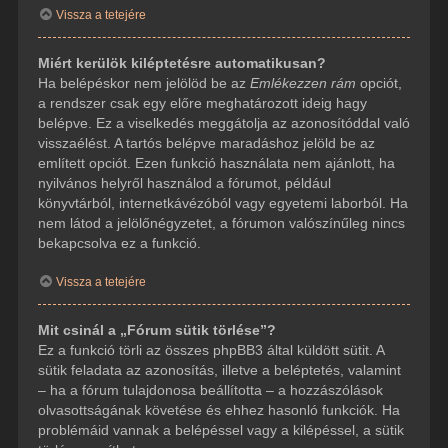
Vissza a tetejére
Miért kerülök kiléptetésre automatikusan?
Ha belépéskor nem jelölöd be az
Emlékezzen rám
opciót,
a rendszer csak egy előre meghatározott ideig hagy
belépve. Ez a viselkedés meggátolja az azonosítóddal való
visszaélést. A tartós belépve maradáshoz jelöld be az
említett opciót. Ezen funkció használata nem ajánlott, ha
nyilvános helyről használod a fórumot, például
könyvtárból, internetkávézóból vagy egyetemi laborból. Ha
nem látod a jelölőnégyzetet, a fórumon valószínűleg nincs
bekapcsolva ez a funkció.
Vissza a tetejére
Mit csinál a „Fórum sütik törlése”?
Ez a funkció törli az összes phpBB3 által küldött sütit. A
sütik feladata az azonosítás, illetve a beléptetés, valamint
– ha a fórum tulajdonosa beállította – a hozzászólások
olvasottságának követése és ehhez hasonló funkciók. Ha
problémáid vannak a belépéssel vagy a kilépéssel, a sütik