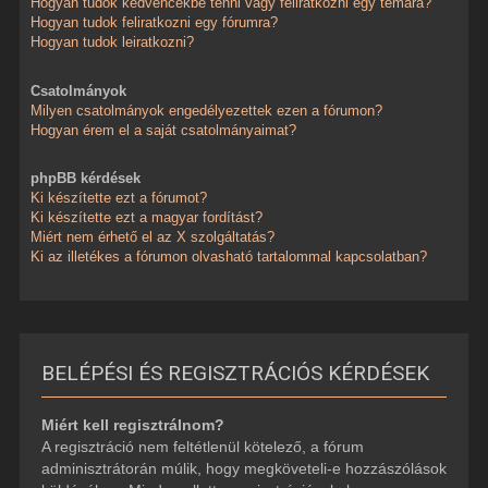
Hogyan tudok kedvencekbe tenni vagy feliratkozni egy témára?
Hogyan tudok feliratkozni egy fórumra?
Hogyan tudok leiratkozni?
Csatolmányok
Milyen csatolmányok engedélyezettek ezen a fórumon?
Hogyan érem el a saját csatolmányaimat?
phpBB kérdések
Ki készítette ezt a fórumot?
Ki készítette ezt a magyar fordítást?
Miért nem érhető el az X szolgáltatás?
Ki az illetékes a fórumon olvasható tartalommal kapcsolatban?
BELÉPÉSI ÉS REGISZTRÁCIÓS KÉRDÉSEK
Miért kell regisztrálnom?
A regisztráció nem feltétlenül kötelező, a fórum
adminisztrátorán múlik, hogy megköveteli-e hozzászólások