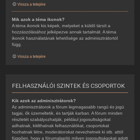
Vissza a tetejére
Mik azok a téma ikonok?
A téma ikonok kis képek, melyeket a küldő társít a
hozzászólásához jelképezve annak tartalmát. A téma
ikonok használatának lehetősége az adminisztrátortól
függ.
Vissza a tetejére
FELHASZNÁLÓI SZINTEK ÉS CSOPORTOK
Kik azok az adminisztrátorok?
Az adminisztrátorok a fórum legmagasabb rangú és jogú
tagjai, ők üzemeltetik, és tartják karban. A fórum minden
részletét szabályozhatják, például jogosultságokat
adhatnak, kitilthatnak felhasználókat, csoportokat
hozhatnak létre, moderátorokat nevezhetnek ki stb. attól
függően, hogy a fórumalapító milyen jogosultságokat adott