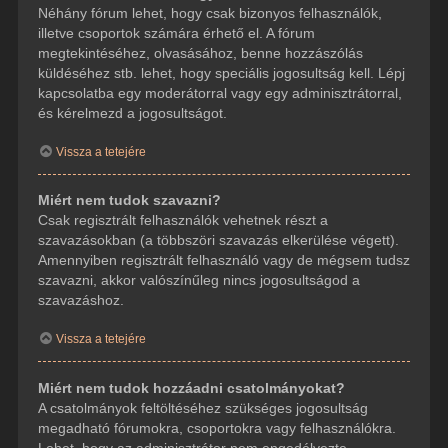
Néhány fórum lehet, hogy csak bizonyos felhasználók,
illetve csoportok számára érhető el. A fórum
megtekintéséhez, olvasásához, benne hozzászólás
küldéséhez stb. lehet, hogy speciális jogosultság kell. Lépj
kapcsolatba egy moderátorral vagy egy adminisztrátorral,
és kérelmezd a jogosultságot.
Vissza a tetejére
Miért nem tudok szavazni?
Csak regisztrált felhasználók vehetnek részt a
szavazásokban (a többszöri szavazás elkerülése végett).
Amennyiben regisztrált felhasználó vagy de mégsem tudsz
szavazni, akkor valószínűleg nincs jogosultságod a
szavazáshoz.
Vissza a tetejére
Miért nem tudok hozzáadni csatolmányokat?
A csatolmányok feltöltéséhez szükséges jogosultság
megadható fórumokra, csoportokra vagy felhasználókra.
Lehet, hogy az adminisztrátor nem engedélyezte