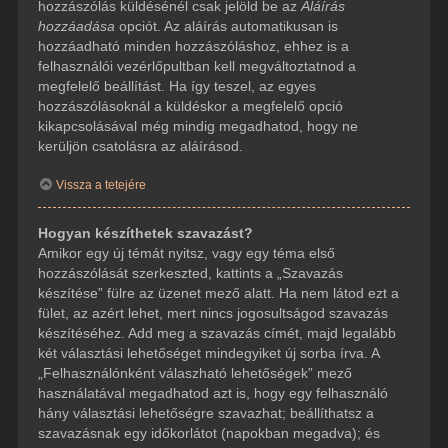
hozzászólás küldésénél csak jelöld be az
Aláírás
hozzáadása
opciót. Az aláírás automatikusan is
hozzáadható minden hozzászóláshoz, ehhez is a
felhasználói vezérlőpultban kell megváltoztatnod a
megfelelő beállítást. Ha így teszel, az egyes
hozzászólásoknál a küldéskor a megfelelő opció
kikapcsolásával még mindig megadhatod, hogy ne
kerüljön csatolásra az aláírásod.
Vissza a tetejére
Hogyan készíthetek szavazást?
Amikor egy új témát nyitsz, vagy egy téma első
hozzászólását szerkeszted, kattints a „Szavazás
készítése” fülre az üzenet mező alatt. Ha nem látod ezt a
fület, az azért lehet, mert nincs jogosultságod szavazás
készítéséhez. Add meg a szavazás címét, majd legalább
két választási lehetőséget mindegyiket új sorba írva. A
„Felhasználónként válaszható lehetőségek” mező
használatával megadhatod azt is, hogy egy felhasználó
hány választási lehetőségre szavazhat; beállíthatsz a
szavazásnak egy időkorlátot (napokban megadva); és