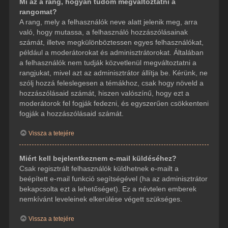
Mi az a rang, hogyan tudom megváltoztatni a
rangomat?
A rang, mely a felhasználók neve alatt jelenik meg, arra
való, hogy mutassa, a felhasználó hozzászólásainak
számát, illetve megkülönböztessen egyes felhasználókat,
például a moderátorokat és adminisztrátorokat. Általában
a felhasználók nem tudják közvetlenül megváltoztatni a
rangjukat, mivel azt az adminisztrátor állítja be. Kérünk, ne
szólj hozzá feleslegesen a témákhoz, csak hogy növeld a
hozzászólásaid számát, hiszen valószínű, hogy ezt a
moderátorok fel fogják fedezni, és egyszerűen csökkenteni
fogják a hozzászólásaid számát.
Vissza a tetejére
Miért kell bejelentkeznem e-mail küldéséhez?
Csak regisztrált felhasználók küldhetnek e-mailt a
beépített e-mail funkció segítségével (ha az adminisztrátor
bekapcsolta ezt a lehetőséget). Ez a névtelen emberek
nemkívánt leveleinek elkerülése végett szükséges.
Vissza a tetejére