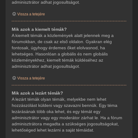
adminisztrátor adhat jogosultságot.
Vissza a tetejére
Mik azok a kiemelt témák?
A kiemelt témák a közlemények alatt jelennek meg a
fórumokban, de csak az első oldalon. Gyakran elég
fontosak, úgyhogy érdemes őket elolvasnod, ha
lehetséges. Hasonlóan a globális és nem globális
közleményekhez, kiemelt témák küldéséhez az
adminisztrátor adhat jogosultságot.
Vissza a tetejére
Mik azok a lezárt témák?
A lezárt témák olyan témák, melyekbe nem lehet
hozzászólást küldeni vagy szavazni bennük. Egy téma
lezárásának több oka lehet, és egy témát egy
adminisztrátor vagy egy moderátor zárhat le. Ha a fórum
adminisztrátora megadta a szükséges jogosultságokat,
lehetőséged lehet lezárni a saját témáidat.