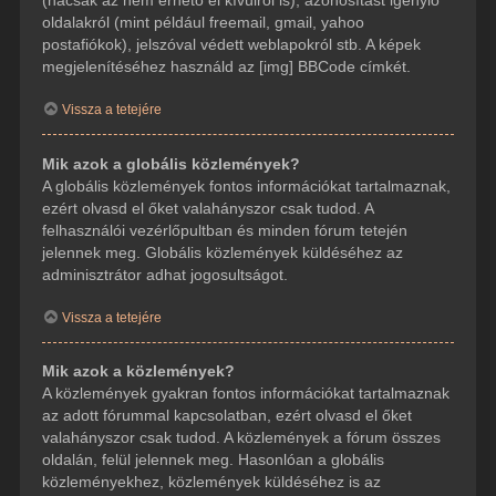
(hacsak az nem érhető el kívülről is), azonosítást igénylő
oldalakról (mint például freemail, gmail, yahoo
postafiókok), jelszóval védett weblapokról stb. A képek
megjelenítéséhez használd az [img] BBCode címkét.
Vissza a tetejére
Mik azok a globális közlemények?
A globális közlemények fontos információkat tartalmaznak,
ezért olvasd el őket valahányszor csak tudod. A
felhasználói vezérlőpultban és minden fórum tetején
jelennek meg. Globális közlemények küldéséhez az
adminisztrátor adhat jogosultságot.
Vissza a tetejére
Mik azok a közlemények?
A közlemények gyakran fontos információkat tartalmaznak
az adott fórummal kapcsolatban, ezért olvasd el őket
valahányszor csak tudod. A közlemények a fórum összes
oldalán, felül jelennek meg. Hasonlóan a globális
közleményekhez, közlemények küldéséhez is az