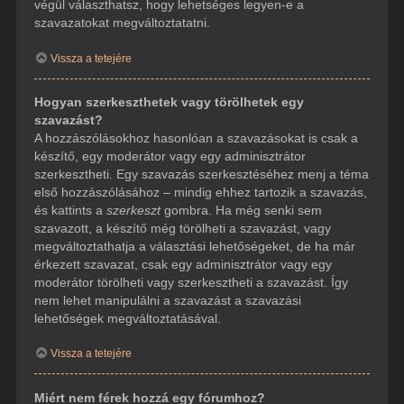
végül választhatsz, hogy lehetséges legyen-e a
szavazatokat megváltoztatatni.
Vissza a tetejére
Hogyan szerkeszthetek vagy törölhetek egy
szavazást?
A hozzászólásokhoz hasonlóan a szavazásokat is csak a
készítő, egy moderátor vagy egy adminisztrátor
szerkesztheti. Egy szavazás szerkesztéséhez menj a téma
első hozzászólásához – mindig ehhez tartozik a szavazás,
és kattints a
szerkeszt
gombra. Ha még senki sem
szavazott, a készítő még törölheti a szavazást, vagy
megváltoztathatja a választási lehetőségeket, de ha már
érkezett szavazat, csak egy adminisztrátor vagy egy
moderátor törölheti vagy szerkesztheti a szavazást. Így
nem lehet manipulálni a szavazást a szavazási
lehetőségek megváltoztatásával.
Vissza a tetejére
Miért nem férek hozzá egy fórumhoz?