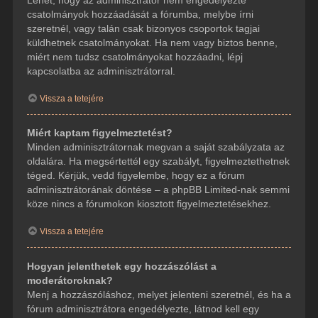
csatolmányok hozzáadását a fórumba, melybe írni
szeretnél, vagy talán csak bizonyos csoportok tagjai
küldhetnek csatolmányokat. Ha nem vagy biztos benne,
miért nem tudsz csatolmányokat hozzáadni, lépj
kapcsolatba az adminisztrátorral.
Vissza a tetejére
Miért kaptam figyelmeztetést?
Minden adminisztrátornak megvan a saját szabályzata az
oldalára. Ha megsértettél egy szabályt, figyelmeztethetnek
téged. Kérjük, vedd figyelembe, hogy ez a fórum
adminisztrátorának döntése – a phpBB Limited-nak semmi
köze nincs a fórumokon kiosztott figyelmeztetésekhez.
Vissza a tetejére
Hogyan jelenthetek egy hozzászólást a
moderátoroknak?
Menj a hozzászóláshoz, melyet jelenteni szeretnél, és ha a
fórum adminisztrátora engedélyezte, látnod kell egy