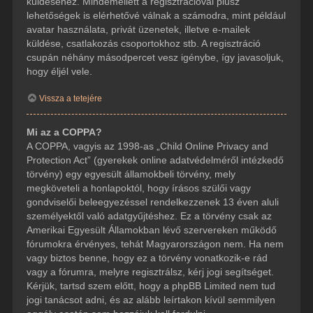
küldéséhez. Mindemellett a regisztrációval plusz
lehetőségek is elérhetővé válnak a számodra, mint például
avatar használata, privát üzenetek, illetve e-mailek
küldése, csatlakozás csoportokhoz stb. A regisztráció
csupán néhány másodpercet vesz igénybe, így javasoljuk,
hogy éljél vele.
Vissza a tetejére
Mi az a COPPA?
A COPPA, vagyis az 1998-as „Child Online Privacy and
Protection Act” (gyerekek online adatvédelméről intézkedő
törvény) egy egyesült államokbeli törvény, mely
megköveteli a honlapoktól, hogy írásos szülői vagy
gondviselői beleegyezéssel rendelkezzenek 13 éven aluli
személyektől való adatgyűjtéshez. Ez a törvény csak az
Amerikai Egyesült Államokban lévő szervereken működő
fórumokra érvényes, tehát Magyarországon nem. Ha nem
vagy biztos benne, hogy ez a törvény vonatkozik-e rád
vagy a fórumra, melyre regisztrálsz, kérj jogi segítséget.
Kérjük, tartsd szem előtt, hogy a phpBB Limited nem tud
jogi tanácsot adni, és az alább leírtakon kívül semmilyen