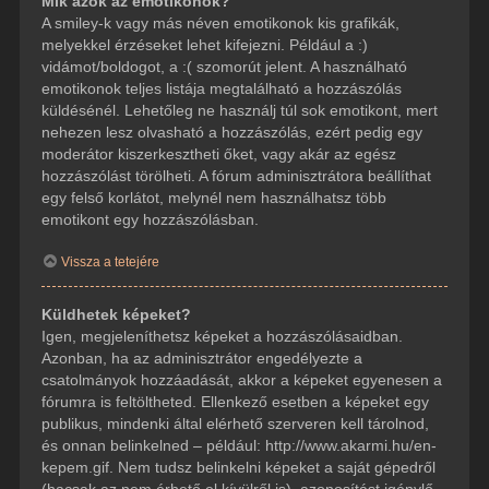
Mik azok az emotikonok?
A smiley-k vagy más néven emotikonok kis grafikák,
melyekkel érzéseket lehet kifejezni. Például a :)
vidámot/boldogot, a :( szomorút jelent. A használható
emotikonok teljes listája megtalálható a hozzászólás
küldésénél. Lehetőleg ne használj túl sok emotikont, mert
nehezen lesz olvasható a hozzászólás, ezért pedig egy
moderátor kiszerkesztheti őket, vagy akár az egész
hozzászólást törölheti. A fórum adminisztrátora beállíthat
egy felső korlátot, melynél nem használhatsz több
emotikont egy hozzászólásban.
Vissza a tetejére
Küldhetek képeket?
Igen, megjeleníthetsz képeket a hozzászólásaidban.
Azonban, ha az adminisztrátor engedélyezte a
csatolmányok hozzáadását, akkor a képeket egyenesen a
fórumra is feltöltheted. Ellenkező esetben a képeket egy
publikus, mindenki által elérhető szerveren kell tárolnod,
és onnan belinkelned – például: http://www.akarmi.hu/en-
kepem.gif. Nem tudsz belinkelni képeket a saját gépedről