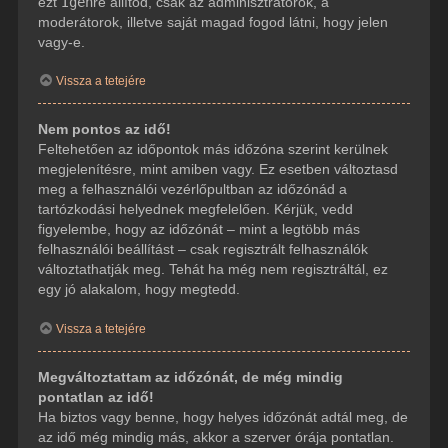
ezt
Igen
re állítod, csak az adminisztrátorok, a
moderátorok, illetve saját magad fogod látni, hogy jelen
vagy-e.
Vissza a tetejére
Nem pontos az idő!
Feltehetően az időpontok más időzóna szerint kerülnek
megjelenítésre, mint amiben vagy. Ez esetben változtasd
meg a felhasználói vezérlőpultban az időzónád a
tartózkodási helyednek megfelelően. Kérjük, vedd
figyelembe, hogy az időzónát – mint a legtöbb más
felhasználói beállítást – csak regisztrált felhasználók
változtathatják meg. Tehát ha még nem regisztráltál, ez
egy jó alakalom, hogy megtedd.
Vissza a tetejére
Megváltoztattam az időzónát, de még mindig
pontatlan az idő!
Ha biztos vagy benne, hogy helyes időzónát adtál meg, de
az idő még mindig más, akkor a szerver órája pontatlan.