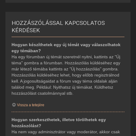
HOZZÁSZÓLÁSSAL KAPCSOLATOS
KÉRDÉSEK
Hogyan készíthetek egy új témát vagy válaszolhatok
egy témában?
Ha egy fórumban új témát szeretnél nyitni, kattints az "Új
téma" gombra a fórumban. Hozzászólás küldéséhez egy
már létező témába kattints az "Új hozzászólás" gombra.
Hozzászólás küldéséhez lehet, hogy előbb regisztrálnod
kell. A jogosultságaidat a fórum vagy téma oldalak alján
találod meg. Például: Nyithatsz új témákat, Küldhetsz
hozzászólást csatolmánnyal stb.
Vissza a tetejére
Hogyan szerkeszthetek, illetve törölhetek egy
hozzászólást?
Ha nem vagy adminisztrátor vagy moderátor, akkor csak