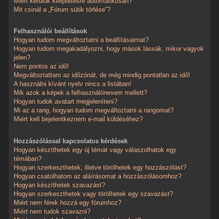
Miért kerülök kiléptetésre automatikusan?
Mit csinál a „Fórum sütik törlése”?
Felhasználói beállítások
Hogyan tudom megváltoztatni a beállításaimat?
Hogyan tudom megakadályozni, hogy mások lássák, mikor vagyok
jelen?
Nem pontos az idő!
Megváltoztattam az időzónát, de még mindig pontatlan az idő!
A használni kívánt nyelv nincs a listában!
Mik azok a képek a felhasználónevem mellett?
Hogyan tudok avatart megjeleníteni?
Mi az a rang, hogyan tudom megváltoztatni a rangomat?
Miért kell bejelentkeznem e-mail küldéséhez?
Hozzászólással kapcsolatos kérdések
Hogyan készíthetek egy új témát vagy válaszolhatok egy
témában?
Hogyan szerkeszthetek, illetve törölhetek egy hozzászólást?
Hogyan csatolhatom az aláírásomat a hozzászólásomhoz?
Hogyan készíthetek szavazást?
Hogyan szerkeszthetek vagy törölhetek egy szavazást?
Miért nem férek hozzá egy fórumhoz?
Miért nem tudok szavazni?