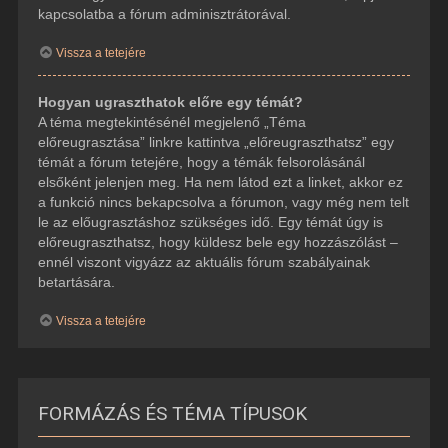
kapcsolatba a fórum adminisztrátorával.
Vissza a tetejére
Hogyan ugraszthatok előre egy témát?
A téma megtekintésénél megjelenő „Téma
előreugrasztása” linkre kattintva „előreugraszthatsz” egy
témát a fórum tetejére, hogy a témák felsorolásánál
elsőként jelenjen meg. Ha nem látod ezt a linket, akkor ez
a funkció nincs bekapcsolva a fórumon, vagy még nem telt
le az előugrasztáshoz szükséges idő. Egy témát úgy is
előreugraszthatsz, hogy küldesz bele egy hozzászólást –
ennél viszont vigyázz az aktuális fórum szabályainak
betartására.
Vissza a tetejére
FORMÁZÁS ÉS TÉMA TÍPUSOK