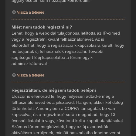
aggály esetén sem hozzájuk kell fordulni.
Vissza a tetejére
Miért nem tudok regisztrálni?
Lehet, hogy a weboldal tulajdonosa letiltotta az IP-címed
vagy a regisztrálni kívánt felhasználónevet. Az is
előfordulhat, hogy a regisztráció kikapcsolásra került, hogy
ne tudjanak új felhasználók regisztrálni. További
segítségért lépj kapcsolatba a fórum egyik
adminisztrátorával.
Vissza a tetejére
Regisztráltam, de mégsem tudok belépni
Először is ellenőrizd le, hogy helyesen adtad-e meg a
felhasználóneved és a jelszavad. Ha igen, akkor két dolog
történhetett. Amennyiben a COPPA-támogatás be van
kapcsolva, és a regisztráció során megadtad, hogy 13
évesnél fiatalabb vagy, követned kell a kapott utasításokat.
Számos fórum megköveteli, hogy az új azonosítók
aktiválásra kerüljenek, mielőtt használatba lehetne venni