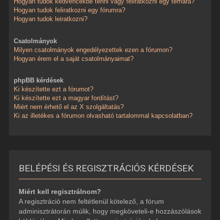
Hogyan tudok kedvencekbe tenni vagy feliratkozni egy témára?
Hogyan tudok feliratkozni egy fórumra?
Hogyan tudok leiratkozni?
Csatolmányok
Milyen csatolmányok engedélyezettek ezen a fórumon?
Hogyan érem el a saját csatolmányaimat?
phpBB kérdések
Ki készítette ezt a fórumot?
Ki készítette ezt a magyar fordítást?
Miért nem érhető el az X szolgáltatás?
Ki az illetékes a fórumon olvasható tartalommal kapcsolatban?
BELÉPÉSI ÉS REGISZTRÁCIÓS KÉRDÉSEK
Miért kell regisztrálnom?
A regisztráció nem feltétlenül kötelező, a fórum
adminisztrátorán múlik, hogy megköveteli-e hozzászólások