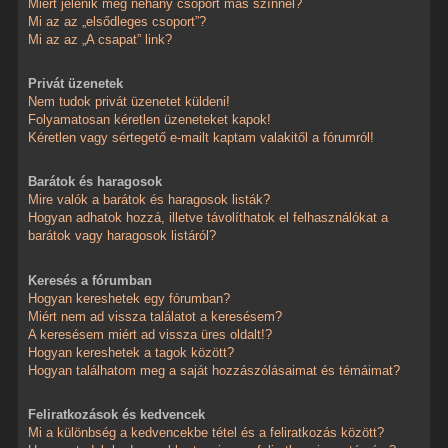
Miért jelenik meg néhány csoport más színnel?
Mi az az „elsődleges csoport”?
Mi az az „A csapat” link?
Privát üzenetek
Nem tudok privát üzenetet küldeni!
Folyamatosan kéretlen üzeneteket kapok!
Kéretlen vagy sértegető e-mailt kaptam valakitől a fórumról!
Barátok és haragosok
Mire valók a barátok és haragosok listák?
Hogyan adhatok hozzá, illetve távolíthatok el felhasználókat a
barátok vagy haragosok listáról?
Keresés a fórumban
Hogyan kereshetek egy fórumban?
Miért nem ad vissza találatot a keresésem?
A keresésem miért ad vissza üres oldalt!?
Hogyan kereshetek a tagok között?
Hogyan találhatom meg a saját hozzászólásaimat és témáimat?
Feliratkozások és kedvencek
Mi a különbség a kedvencekbe tétel és a feliratkozás között?