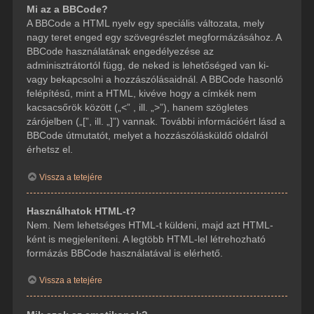
Mi az a BBCode?
A BBCode a HTML nyelv egy speciális változata, mely
nagy teret enged egy szövegrészlet megformázásához. A
BBCode használatának engedélyezése az
adminisztrátortól függ, de neked is lehetőséged van ki-
vagy bekapcsolni a hozzászólásaidnál. A BBCode hasonló
felépítésű, mint a HTML, kivéve hogy a címkék nem
kacsacsőrök között („<” , ill. „>”), hanem szögletes
zárójelben („[”, ill. „]”) vannak. További információért lásd a
BBCode útmutatót, melyet a hozzászólásküldő oldalról
érhetsz el.
Vissza a tetejére
Használhatok HTML-t?
Nem. Nem lehetséges HTML-t küldeni, majd azt HTML-
ként is megjeleníteni. A legtöbb HTML-lel létrehozható
formázás BBCode használatával is elérhető.
Vissza a tetejére