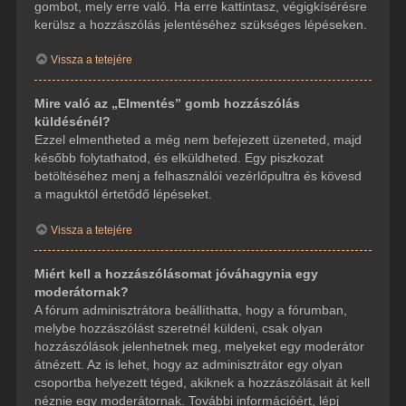
gombot, mely erre való. Ha erre kattintasz, végigkísérésre
kerülsz a hozzászólás jelentéséhez szükséges lépéseken.
Vissza a tetejére
Mire való az „Elmentés” gomb hozzászólás
küldésénél?
Ezzel elmentheted a még nem befejezett üzeneted, majd
később folytathatod, és elküldheted. Egy piszkozat
betöltéséhez menj a felhasználói vezérlőpultra és kövesd
a maguktól értetődő lépéseket.
Vissza a tetejére
Miért kell a hozzászólásomat jóváhagynia egy
moderátornak?
A fórum adminisztrátora beállíthatta, hogy a fórumban,
melybe hozzászólást szeretnél küldeni, csak olyan
hozzászólások jelenhetnek meg, melyeket egy moderátor
átnézett. Az is lehet, hogy az adminisztrátor egy olyan
csoportba helyezett téged, akiknek a hozzászólásait át kell
néznie egy moderátornak. További információért, lépj