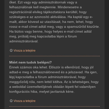
őket. Ezt vagy egy adminisztrátornak vagy a
felhasználónak kell megtennie. Mindenesetre a
regisztrációnál elvileg tájékoztatásra kerültél, hogy
szükséges-e az azonosító aktiválása. Ha kaptál egy e-
mailt, akkor kövesd az utasításait, ha nem, lehet, hogy
rossz e-mail címet adtál meg, vagy a spamszűrőd kiszűrte.
Ha biztos vagy benne, hogy helyes e-mail címet adtál
meg, próbálj meg kapcsolatba lépni a fórum
adminisztrátorával.
Vissza a tetejére
Miért nem tudok belépni?
Ennek számos oka lehet. Először is ellenőrizd, hogy jól
adtad-e meg a felhasználóneved és a jelszavad. Ha igen,
lépj kapcsolatba a fórum adminisztrátorával, hogy
meggyőződj róla, nem lettél kitiltva. Az is lehetséges, hogy
a weboldal üzemeltetőjének oldalán lépett fel valamilyen
konfigurációs hiba, melyet javítaniuk kéne.
Vissza a tetejére