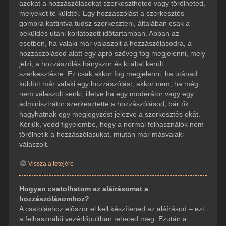
azokat a hozzászólásokat szerkesztheted vagy törölheted,
melyeket te küldtél. Egy hozzászólást a szerkesztés
gombra kattintva tudsz szerkeszteni, általában csak a
beküldés utáni korlátozott időtartamban. Abban az
esetben, ha valaki már válaszolt a hozzászólásodra, a
hozzászólásod alatt egy apró szöveg fog megjelenni, mely
jelzi, a hozzászólás hányszor és ki által került
szerkesztésre. Ez csak akkor fog megjelenni, ha utánad
küldött már valaki egy hozzászólást, akkor nem, ha még
nem válaszolt senki, illetve ha egy moderátor vagy egy
adminisztrátor szerkesztette a hozzászólásod, bár ők
hagyhatnak egy megjegyzést jelezve a szerkesztés okát.
Kérjük, vedd figyelembe, hogy a normál felhasználók nem
törölhetik a hozzászólásukat, miután már másvalaki
válaszolt.
Vissza a tetejére
Hogyan csatolhatom az aláírásomat a
hozzászólásomhoz?
A csatoláshoz először el kell készítened az aláírásod – ezt
a felhasználói vezérlőpultban teheted meg. Ezután a