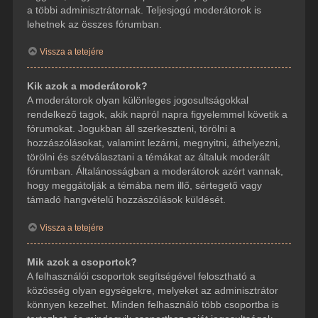
a többi adminisztrátornak. Teljesjogú moderátorok is
lehetnek az összes fórumban.
Vissza a tetejére
Kik azok a moderátorok?
A moderátorok olyan különleges jogosultságokkal
rendelkező tagok, akik napról napra figyelemmel követik a
fórumokat. Jogukban áll szerkeszteni, törölni a
hozzászólásokat, valamint lezárni, megnyitni, áthelyezni,
törölni és szétválasztani a témákat az általuk moderált
fórumban. Általánosságban a moderátorok azért vannak,
hogy meggátolják a témába nem illő, sértegető vagy
támadó hangvételű hozzászólások küldését.
Vissza a tetejére
Mik azok a csoportok?
A felhasználói csoportok segítségével felosztható a
közösség olyan egységekre, melyeket az adminisztrátor
könnyen kezelhet. Minden felhasználó több csoportba is