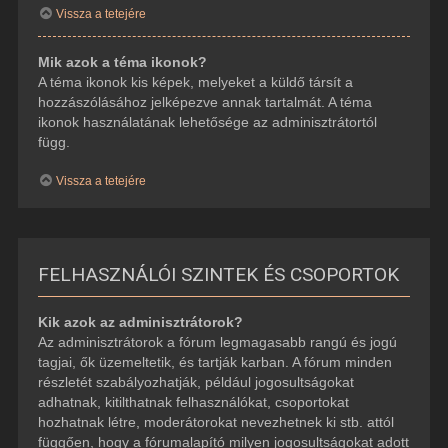
Vissza a tetejére
Mik azok a téma ikonok?
A téma ikonok kis képek, melyeket a küldő társít a
hozzászólásához jelképezve annak tartalmát. A téma
ikonok használatának lehetősége az adminisztrátortól
függ.
Vissza a tetejére
FELHASZNÁLÓI SZINTEK ÉS CSOPORTOK
Kik azok az adminisztrátorok?
Az adminisztrátorok a fórum legmagasabb rangú és jogú
tagjai, ők üzemeltetik, és tartják karban. A fórum minden
részletét szabályozhatják, például jogosultságokat
adhatnak, kitilthatnak felhasználókat, csoportokat
hozhatnak létre, moderátorokat nevezhetnek ki stb. attól
függően, hogy a fórumalapító milyen jogosultságokat adott