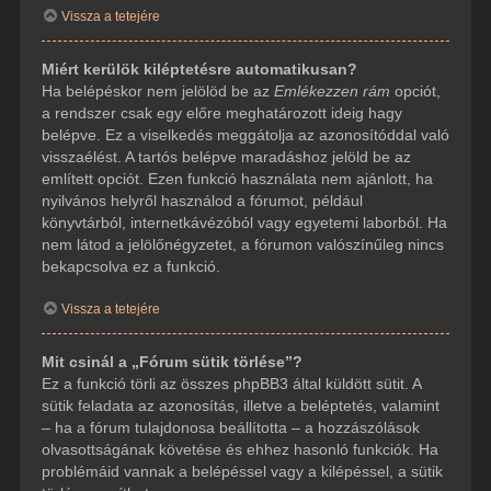
Vissza a tetejére
Miért kerülök kiléptetésre automatikusan?
Ha belépéskor nem jelölöd be az
Emlékezzen rám
opciót,
a rendszer csak egy előre meghatározott ideig hagy
belépve. Ez a viselkedés meggátolja az azonosítóddal való
visszaélést. A tartós belépve maradáshoz jelöld be az
említett opciót. Ezen funkció használata nem ajánlott, ha
nyilvános helyről használod a fórumot, például
könyvtárból, internetkávézóból vagy egyetemi laborból. Ha
nem látod a jelölőnégyzetet, a fórumon valószínűleg nincs
bekapcsolva ez a funkció.
Vissza a tetejére
Mit csinál a „Fórum sütik törlése”?
Ez a funkció törli az összes phpBB3 által küldött sütit. A
sütik feladata az azonosítás, illetve a beléptetés, valamint
– ha a fórum tulajdonosa beállította – a hozzászólások
olvasottságának követése és ehhez hasonló funkciók. Ha
problémáid vannak a belépéssel vagy a kilépéssel, a sütik