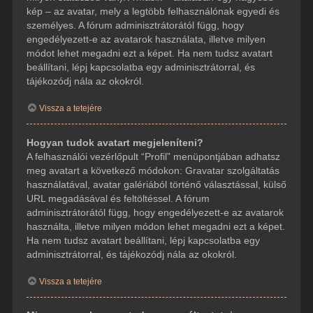
kép – az avatar, mely a legtöbb felhasználónak egyedi és
személyes. A fórum adminisztrátorától függ, hogy
engedélyezett-e az avatarok használata, illetve milyen
módot lehet megadni ezt a képet. Ha nem tudsz avatart
beállítani, lépj kapcsolatba egy adminisztrátorral, és
tájékozódj nála az okokról.
Vissza a tetejére
Hogyan tudok avatart megjeleníteni?
A felhasználói vezérlőpult “Profil” menüpontjában adhatsz
meg avatart a következő módokon: Gravatar szolgáltatás
használatával, avatar galériából történő választással, külső
URL megadásával és feltöltéssel. A fórum
adminisztrátorától függ, hogy engedélyezett-e az avatarok
használta, illetve milyen módon lehet megadni ezt a képet.
Ha nem tudsz avatart beállítani, lépj kapcsolatba egy
adminisztrátorral, és tájékozódj nála az okokról.
Vissza a tetejére