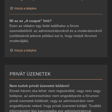
Vissza a tetejére
Mi az az „A csapat” link?
Ezen az oldalon egy listát találhatsz a fórum
üzemeltetőiről: az adminisztrátorokról és a moderátorokról
(utóbbiaknál jelezve például azt is, hogy melyik fórumot
moderálják).
Vissza a tetejére
PRIVÁT ÜZENETEK
Nem tudok privát üzenetet küldeni!
Ennek három oka lehet: nem regisztráltál, vagy nem vagy
belépve; az adminisztrátor nem engedélyezte a fórumon
privát üzenetek küldését; vagy az adminisztrátor nem
engedélyezte neked, hogy privát üzenetet küldjél. További
információért lépj kapcsolatba egy adminisztrátorral.