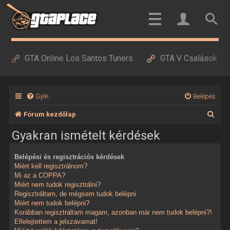
GTA Online Los Santos Tuners
GTA V Csalások
GyIK
Belépés
K
Fórum kezdőlap
e
Gyakran ismételt kérdések
r
Belépési és regisztrációs kérdések
e
Miért kell regisztrálnom?
s
Mi az a COPPA?
Miért nem tudok regisztrálni?
é
Regisztráltam, de mégsem tudok belépni
Miért nem tudok belépni?
s
Korábban regisztráltam magam, azonban már nem tudok belépni?!
Elfelejtettem a jelszavamat!