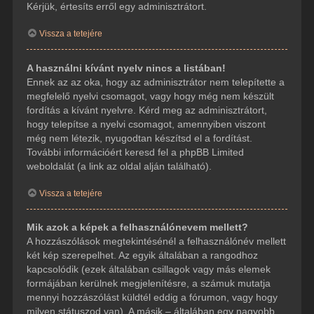
Kérjük, értesíts erről egy adminisztrátort.
Vissza a tetejére
A használni kívánt nyelv nincs a listában!
Ennek az az oka, hogy az adminisztrátor nem telepítette a
megfelelő nyelvi csomagot, vagy hogy még nem készült
fordítás a kívánt nyelvre. Kérd meg az adminisztrátort,
hogy telepítse a nyelvi csomagot, amennyiben viszont
még nem létezik, nyugodtan készítsd el a fordítást.
További információért keresd fel a phpBB Limited
weboldalát (a link az oldal alján található).
Vissza a tetejére
Mik azok a képek a felhasználónevem mellett?
A hozzászólások megtekintésénél a felhasználónév mellett
két kép szerepelhet. Az egyik általában a rangodhoz
kapcsolódik (ezek általában csillagok vagy más elemek
formájában kerülnek megjelenítésre, a számuk mutatja
mennyi hozzászólást küldtél eddig a fórumon, vagy hogy
milyen státuszod van). A másik – általában egy nagyobb