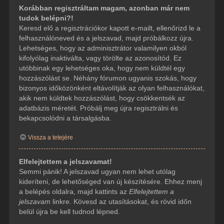
Korábban regisztráltam magam, azonban már nem
tudok belépni?!
Keresd elő a regisztrációkor kapott e-mailt, ellenőrizd le a
felhasználóneved és a jelszavad, majd próbálkozz újra.
Lehetséges, hogy az adminisztrátor valamilyen okból
kifolyólag inaktiválta, vagy törölte az azonosítód. Ez
utóbbinak egy lehetséges oka, hogy nem küldtél egy
hozzászólást se. Néhány fórumon ugyanis szokás, hogy
bizonyos időközönként eltávolítják az olyan felhasználókat,
akik nem küldtek hozzászólást, hogy csökkentsék az
adatbázis méretét. Próbálj meg újra regisztrálni és
bekapcsolódni a társalgásba.
Vissza a tetejére
Elfelejtettem a jelszavamat!
Semmi pánik! A jelszavad ugyan nem lehet utólag
kideríteni, de lehetőséged van új készítésére. Ehhez menj
a belépés oldalra, majd kattints az
Elfelejtettem a
jelszavam
linkre. Kövesd az utasításokat, és rövid időn
belül újra be kell tudnod lépned.