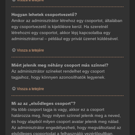
Hogyan lehetek csoportvezető?
Amikor az adminisztrátor létrehoz egy csoportot, általában
egy csoportvezető is kijelölésre kerül. Ha szeretnél
létrehozni egy csoportot, akkor lépj kapcsolatba egy
adminisztrátorral – például egy privát üzenet küldésével.
Vissza a tetejére
Miért jelenik meg néhány csoport más színnel?
Az adminisztrátor színeket rendelhet egy csoport
tagjaihoz, hogy könnyen azonosíthatók legyenek.
Vissza a tetejére
Mi az az „elsődleges csoport”?
Ha több csoport tagja is vagy, akkor ez a csoport
határozza meg, hogy milyen színnel jelenik meg a neved,
és hogy alapból milyen csoport avatar jelenik meg nálad.
Az adminisztrátor engedélyezheti, hogy megváltoztasd az
elsődleges csoportodat a felhasználói vezérlőpultban.