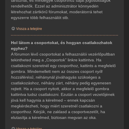
tartozhat, és mindegyik csoporthoz saját jogosultságok
rendelhetők. Ezzel az adminisztrátor könnyedén
létrehozhat zártkörű fórumokat, moderátorrá tehet
egyszerre több felhasználót stb.
Vissza a tetejére
Hol látom a csoportokat, és hogyan csatlakozhatok
egyhez?
A fórumon lévő csoportokat a felhasználói vezérlőpultban
tekintheted meg a „Csoportok” linkre kattintva. Ha
csatlakozni szeretnél egy csoporthoz, kattints a megfelelő
gombra. Mindemellett nem az összes csoport
nyílt
hozzáférésű
, néhánynál jóváhagyás szükséges a
csatlakozáshoz, néhány zárt, néhány pedig egyenesen
rejtett. Ha a csoport nyitott, akkor a megfelelő gombra
kattintva tudsz csatlakozni. Ezután a csoport vezetőjének
jóvá kell hagynia a kérelmed – ennek kapcsán
megkérdezheti, hogy miért szeretnél csatlakozni a
csoporthoz. Kérjük, ne zaklasd a csoportvezetőt, ha
elutasítja a kérelmed, biztosan megvan az oka.
Vissza a tetejére