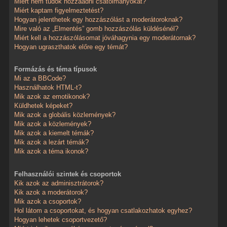
Miért nem tudok hozzáadni csatolmányokat?
Miért kaptam figyelmeztetést?
Hogyan jelenthetek egy hozzászólást a moderátoroknak?
Mire való az „Elmentés” gomb hozzászólás küldésénél?
Miért kell a hozzászólásomat jóváhagynia egy moderátornak?
Hogyan ugraszthatok előre egy témát?
Formázás és téma típusok
Mi az a BBCode?
Használhatok HTML-t?
Mik azok az emotikonok?
Küldhetek képeket?
Mik azok a globális közlemények?
Mik azok a közlemények?
Mik azok a kiemelt témák?
Mik azok a lezárt témák?
Mik azok a téma ikonok?
Felhasználói szintek és csoportok
Kik azok az adminisztrátorok?
Kik azok a moderátorok?
Mik azok a csoportok?
Hol látom a csoportokat, és hogyan csatlakozhatok egyhez?
Hogyan lehetek csoportvezető?