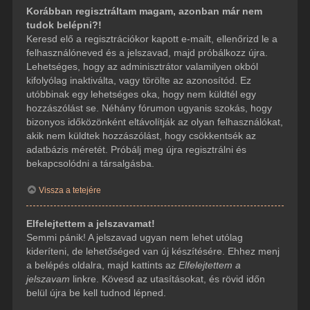
Korábban regisztráltam magam, azonban már nem
tudok belépni?!
Keresd elő a regisztrációkor kapott e-mailt, ellenőrizd le a
felhasználóneved és a jelszavad, majd próbálkozz újra.
Lehetséges, hogy az adminisztrátor valamilyen okból
kifolyólag inaktiválta, vagy törölte az azonosítód. Ez
utóbbinak egy lehetséges oka, hogy nem küldtél egy
hozzászólást se. Néhány fórumon ugyanis szokás, hogy
bizonyos időközönként eltávolítják az olyan felhasználókat,
akik nem küldtek hozzászólást, hogy csökkentsék az
adatbázis méretét. Próbálj meg újra regisztrálni és
bekapcsolódni a társalgásba.
Vissza a tetejére
Elfelejtettem a jelszavamat!
Semmi pánik! A jelszavad ugyan nem lehet utólag
kideríteni, de lehetőséged van új készítésére. Ehhez menj
a belépés oldalra, majd kattints az
Elfelejtettem a
jelszavam
linkre. Kövesd az utasításokat, és rövid időn
belül újra be kell tudnod lépned.