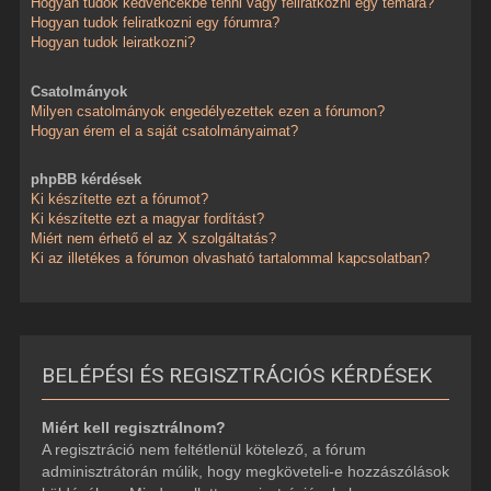
Hogyan tudok kedvencekbe tenni vagy feliratkozni egy témára?
Hogyan tudok feliratkozni egy fórumra?
Hogyan tudok leiratkozni?
Csatolmányok
Milyen csatolmányok engedélyezettek ezen a fórumon?
Hogyan érem el a saját csatolmányaimat?
phpBB kérdések
Ki készítette ezt a fórumot?
Ki készítette ezt a magyar fordítást?
Miért nem érhető el az X szolgáltatás?
Ki az illetékes a fórumon olvasható tartalommal kapcsolatban?
BELÉPÉSI ÉS REGISZTRÁCIÓS KÉRDÉSEK
Miért kell regisztrálnom?
A regisztráció nem feltétlenül kötelező, a fórum
adminisztrátorán múlik, hogy megköveteli-e hozzászólások