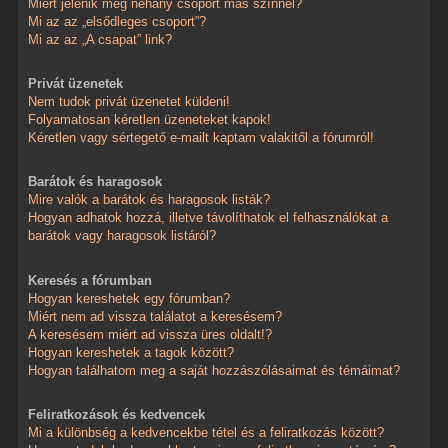
Miért jelenik meg néhány csoport más színnel?
Mi az az „elsődleges csoport”?
Mi az az „A csapat” link?
Privát üzenetek
Nem tudok privát üzenetet küldeni!
Folyamatosan kéretlen üzeneteket kapok!
Kéretlen vagy sértegető e-mailt kaptam valakitől a fórumról!
Barátok és haragosok
Mire valók a barátok és haragosok listák?
Hogyan adhatok hozzá, illetve távolíthatok el felhasználókat a
barátok vagy haragosok listáról?
Keresés a fórumban
Hogyan kereshetek egy fórumban?
Miért nem ad vissza találatot a keresésem?
A keresésem miért ad vissza üres oldalt!?
Hogyan kereshetek a tagok között?
Hogyan találhatom meg a saját hozzászólásaimat és témáimat?
Feliratkozások és kedvencek
Mi a különbség a kedvencekbe tétel és a feliratkozás között?