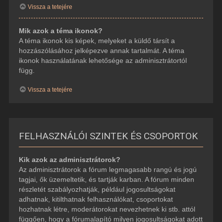
Vissza a tetejére
Mik azok a téma ikonok?
A téma ikonok kis képek, melyeket a küldő társít a
hozzászólásához jelképezve annak tartalmát. A téma
ikonok használatának lehetősége az adminisztrátortól
függ.
Vissza a tetejére
FELHASZNÁLÓI SZINTEK ÉS CSOPORTOK
Kik azok az adminisztrátorok?
Az adminisztrátorok a fórum legmagasabb rangú és jogú
tagjai, ők üzemeltetik, és tartják karban. A fórum minden
részletét szabályozhatják, például jogosultságokat
adhatnak, kitilthatnak felhasználókat, csoportokat
hozhatnak létre, moderátorokat nevezhetnek ki stb. attól
függően, hogy a fórumalapító milyen jogosultságokat adott