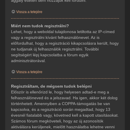
aggály esetén sem hozzájuk kell fordulni.
Vissza a tetejére
Miért nem tudok regisztrálni?
Lehet, hogy a weboldal tulajdonosa letiltotta az IP-címed
vagy a regisztrálni kívánt felhasználónevet. Az is
előfordulhat, hogy a regisztráció kikapcsolásra került, hogy
ne tudjanak új felhasználók regisztrálni. További
segítségért lépj kapcsolatba a fórum egyik
adminisztrátorával.
Vissza a tetejére
Regisztráltam, de mégsem tudok belépni
Először is ellenőrizd le, hogy helyesen adtad-e meg a
felhasználóneved és a jelszavad. Ha igen, akkor két dolog
történhetett. Amennyiben a COPPA-támogatás be van
kapcsolva, és a regisztráció során megadtad, hogy 13
évesnél fiatalabb vagy, követned kell a kapott utasításokat.
Számos fórum megköveteli, hogy az új azonosítók
aktiválásra kerüljenek, mielőtt használatba lehetne venni