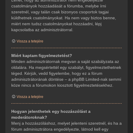
csatolmányok hozzáadását a fórumba, melybe írni
szeretnél, vagy talán csak bizonyos csoportok tagjai
küldhetnek csatolmányokat. Ha nem vagy biztos benne,
miért nem tudsz csatolmányokat hozzáadni, lépj
kapcsolatba az adminisztrátorral.
Vissza a tetejére
Miért kaptam figyelmeztetést?
Minden adminisztrátornak megvan a saját szabályzata az
oldalára. Ha megsértettél egy szabályt, figyelmeztethetnek
téged. Kérjük, vedd figyelembe, hogy ez a fórum
adminisztrátorának döntése – a phpBB Limited-nak semmi
köze nincs a fórumokon kiosztott figyelmeztetésekhez.
Vissza a tetejére
Hogyan jelenthetek egy hozzászólást a
moderátoroknak?
Menj a hozzászóláshoz, melyet jelenteni szeretnél, és ha a
fórum adminisztrátora engedélyezte, látnod kell egy