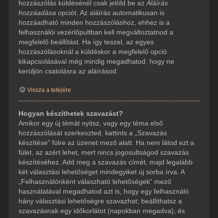
hozzászólás küldésénél csak jelöld be az
Aláírás
hozzáadása
opciót. Az aláírás automatikusan is
hozzáadható minden hozzászóláshoz, ehhez is a
felhasználói vezérlőpultban kell megváltoztatnod a
megfelelő beállítást. Ha így teszel, az egyes
hozzászólásoknál a küldéskor a megfelelő opció
kikapcsolásával még mindig megadhatod, hogy ne
kerüljön csatolásra az aláírásod.
Vissza a tetejére
Hogyan készíthetek szavazást?
Amikor egy új témát nyitsz, vagy egy téma első
hozzászólását szerkeszted, kattints a „Szavazás
készítése” fülre az üzenet mező alatt. Ha nem látod ezt a
fület, az azért lehet, mert nincs jogosultságod szavazás
készítéséhez. Add meg a szavazás címét, majd legalább
két választási lehetőséget mindegyiket új sorba írva. A
„Felhasználónként válaszható lehetőségek” mező
használatával megadhatod azt is, hogy egy felhasználó
hány választási lehetőségre szavazhat; beállíthatsz a
szavazásnak egy időkorlátot (napokban megadva); és