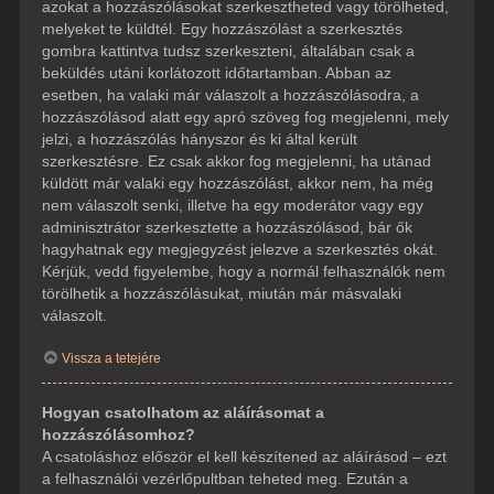
azokat a hozzászólásokat szerkesztheted vagy törölheted,
melyeket te küldtél. Egy hozzászólást a szerkesztés
gombra kattintva tudsz szerkeszteni, általában csak a
beküldés utáni korlátozott időtartamban. Abban az
esetben, ha valaki már válaszolt a hozzászólásodra, a
hozzászólásod alatt egy apró szöveg fog megjelenni, mely
jelzi, a hozzászólás hányszor és ki által került
szerkesztésre. Ez csak akkor fog megjelenni, ha utánad
küldött már valaki egy hozzászólást, akkor nem, ha még
nem válaszolt senki, illetve ha egy moderátor vagy egy
adminisztrátor szerkesztette a hozzászólásod, bár ők
hagyhatnak egy megjegyzést jelezve a szerkesztés okát.
Kérjük, vedd figyelembe, hogy a normál felhasználók nem
törölhetik a hozzászólásukat, miután már másvalaki
válaszolt.
Vissza a tetejére
Hogyan csatolhatom az aláírásomat a
hozzászólásomhoz?
A csatoláshoz először el kell készítened az aláírásod – ezt
a felhasználói vezérlőpultban teheted meg. Ezután a