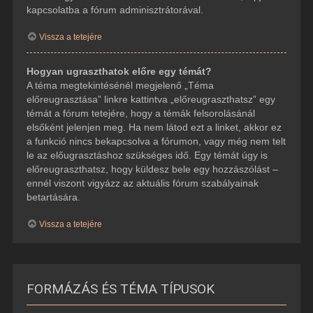
kapcsolatba a fórum adminisztrátorával.
Vissza a tetejére
Hogyan ugraszthatok előre egy témát?
A téma megtekintésénél megjelenő „Téma
előreugrasztása” linkre kattintva „előreugraszthatsz” egy
témát a fórum tetejére, hogy a témák felsorolásánál
elsőként jelenjen meg. Ha nem látod ezt a linket, akkor ez
a funkció nincs bekapcsolva a fórumon, vagy még nem telt
le az előugrasztáshoz szükséges idő. Egy témát úgy is
előreugraszthatsz, hogy küldesz bele egy hozzászólást –
ennél viszont vigyázz az aktuális fórum szabályainak
betartására.
Vissza a tetejére
FORMÁZÁS ÉS TÉMA TÍPUSOK