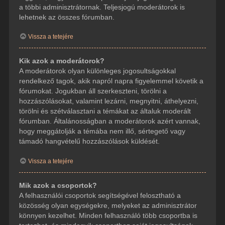
a többi adminisztrátornak. Teljesjogú moderátorok is
lehetnek az összes fórumban.
Vissza a tetejére
Kik azok a moderátorok?
A moderátorok olyan különleges jogosultságokkal
rendelkező tagok, akik napról napra figyelemmel követik a
fórumokat. Jogukban áll szerkeszteni, törölni a
hozzászólásokat, valamint lezárni, megnyitni, áthelyezni,
törölni és szétválasztani a témákat az általuk moderált
fórumban. Általánosságban a moderátorok azért vannak,
hogy meggátolják a témába nem illő, sértegető vagy
támadó hangvételű hozzászólások küldését.
Vissza a tetejére
Mik azok a csoportok?
A felhasználói csoportok segítségével felosztható a
közösség olyan egységekre, melyeket az adminisztrátor
könnyen kezelhet. Minden felhasználó több csoportba is