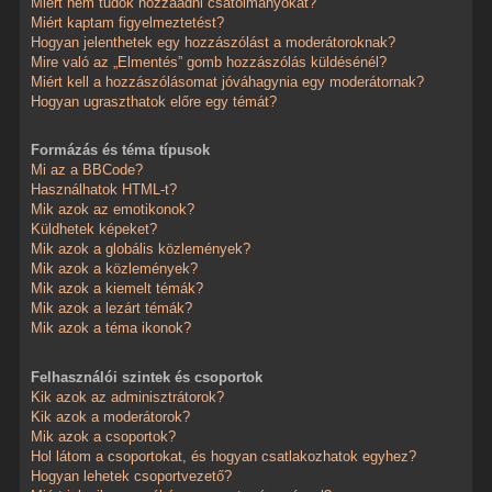
Miért nem tudok hozzáadni csatolmányokat?
Miért kaptam figyelmeztetést?
Hogyan jelenthetek egy hozzászólást a moderátoroknak?
Mire való az „Elmentés” gomb hozzászólás küldésénél?
Miért kell a hozzászólásomat jóváhagynia egy moderátornak?
Hogyan ugraszthatok előre egy témát?
Formázás és téma típusok
Mi az a BBCode?
Használhatok HTML-t?
Mik azok az emotikonok?
Küldhetek képeket?
Mik azok a globális közlemények?
Mik azok a közlemények?
Mik azok a kiemelt témák?
Mik azok a lezárt témák?
Mik azok a téma ikonok?
Felhasználói szintek és csoportok
Kik azok az adminisztrátorok?
Kik azok a moderátorok?
Mik azok a csoportok?
Hol látom a csoportokat, és hogyan csatlakozhatok egyhez?
Hogyan lehetek csoportvezető?