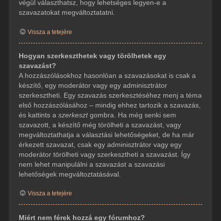
végül választhatsz, hogy lehetséges legyen-e a
szavazatokat megváltoztatatni.
Vissza a tetejére
Hogyan szerkeszthetek vagy törölhetek egy
szavazást?
A hozzászólásokhoz hasonlóan a szavazásokat is csak a
készítő, egy moderátor vagy egy adminisztrátor
szerkesztheti. Egy szavazás szerkesztéséhez menj a téma
első hozzászólásához – mindig ehhez tartozik a szavazás,
és kattints a
szerkeszt
gombra. Ha még senki sem
szavazott, a készítő még törölheti a szavazást, vagy
megváltoztathatja a választási lehetőségeket, de ha már
érkezett szavazat, csak egy adminisztrátor vagy egy
moderátor törölheti vagy szerkesztheti a szavazást. Így
nem lehet manipulálni a szavazást a szavazási
lehetőségek megváltoztatásával.
Vissza a tetejére
Miért nem férek hozzá egy fórumhoz?