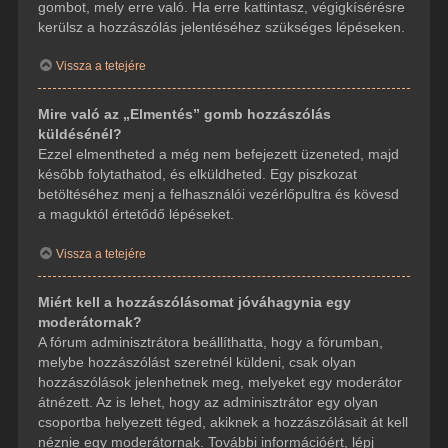
gombot, mely erre való. Ha erre kattintasz, végigkísérésre
kerülsz a hozzászólás jelentéséhez szükséges lépéseken.
Vissza a tetejére
Mire való az „Elmentés” gomb hozzászólás
küldésénél?
Ezzel elmentheted a még nem befejezett üzeneted, majd
később folytathatod, és elküldheted. Egy piszkozat
betöltéséhez menj a felhasználói vezérlőpultra és kövesd
a maguktól értetődő lépéseket.
Vissza a tetejére
Miért kell a hozzászólásomat jóváhagynia egy
moderátornak?
A fórum adminisztrátora beállíthatta, hogy a fórumban,
melybe hozzászólást szeretnél küldeni, csak olyan
hozzászólások jelenhetnek meg, melyeket egy moderátor
átnézett. Az is lehet, hogy az adminisztrátor egy olyan
csoportba helyezett téged, akiknek a hozzászólásait át kell
néznie egy moderátornak. További információért, lépj