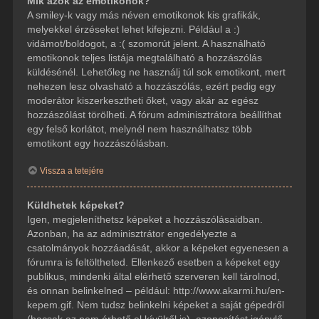
Mik azok az emotikonok?
A smiley-k vagy más néven emotikonok kis grafikák,
melyekkel érzéseket lehet kifejezni. Például a :)
vidámot/boldogot, a :( szomorút jelent. A használható
emotikonok teljes listája megtalálható a hozzászólás
küldésénél. Lehetőleg ne használj túl sok emotikont, mert
nehezen lesz olvasható a hozzászólás, ezért pedig egy
moderátor kiszerkesztheti őket, vagy akár az egész
hozzászólást törölheti. A fórum adminisztrátora beállíthat
egy felső korlátot, melynél nem használhatsz több
emotikont egy hozzászólásban.
Vissza a tetejére
Küldhetek képeket?
Igen, megjeleníthetsz képeket a hozzászólásaidban.
Azonban, ha az adminisztrátor engedélyezte a
csatolmányok hozzáadását, akkor a képeket egyenesen a
fórumra is feltöltheted. Ellenkező esetben a képeket egy
publikus, mindenki által elérhető szerveren kell tárolnod,
és onnan belinkelned – például: http://www.akarmi.hu/en-
kepem.gif. Nem tudsz belinkelni képeket a saját gépedről