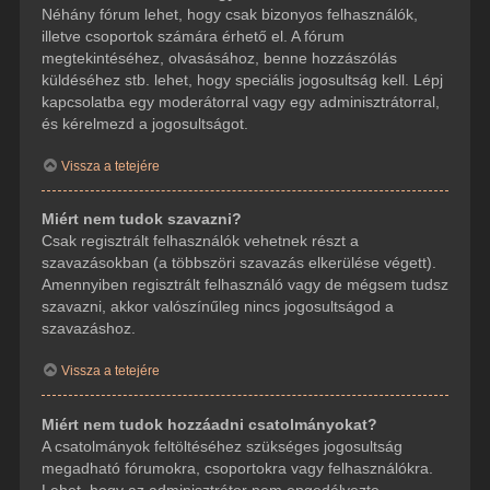
Néhány fórum lehet, hogy csak bizonyos felhasználók,
illetve csoportok számára érhető el. A fórum
megtekintéséhez, olvasásához, benne hozzászólás
küldéséhez stb. lehet, hogy speciális jogosultság kell. Lépj
kapcsolatba egy moderátorral vagy egy adminisztrátorral,
és kérelmezd a jogosultságot.
Vissza a tetejére
Miért nem tudok szavazni?
Csak regisztrált felhasználók vehetnek részt a
szavazásokban (a többszöri szavazás elkerülése végett).
Amennyiben regisztrált felhasználó vagy de mégsem tudsz
szavazni, akkor valószínűleg nincs jogosultságod a
szavazáshoz.
Vissza a tetejére
Miért nem tudok hozzáadni csatolmányokat?
A csatolmányok feltöltéséhez szükséges jogosultság
megadható fórumokra, csoportokra vagy felhasználókra.
Lehet, hogy az adminisztrátor nem engedélyezte