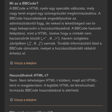
Mi az a BBCode?
A BBCode a HTML nyelv egy speciális változata, mely
nagy teret enged egy szövegrészlet megformázásához. A
BBCode használatának engedélyezése az
adminisztrátortól függ, de neked is lehetőséged van ki-
vagy bekapcsolni a hozzászólásaidnál. A BBCode hasonló
felépítésű, mint a HTML, kivéve hogy a címkék nem
kacsacsőrök között („<” , ill. „>”), hanem szögletes
zárójelben („[”, ill. „]”) vannak. További információért lásd a
BBCode útmutatót, melyet a hozzászólásküldő oldalról
érhetsz el.
Vissza a tetejére
Használhatok HTML-t?
Nem. Nem lehetséges HTML-t küldeni, majd azt HTML-
ként is megjeleníteni. A legtöbb HTML-lel létrehozható
formázás BBCode használatával is elérhető.
Vissza a tetejére