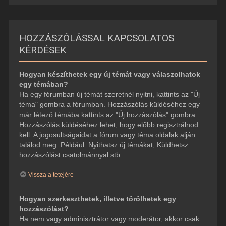
HOZZÁSZÓLÁSSAL KAPCSOLATOS
KÉRDÉSEK
Hogyan készíthetek egy új témát vagy válaszolhatok
egy témában?
Ha egy fórumban új témát szeretnél nyitni, kattints az "Új
téma" gombra a fórumban. Hozzászólás küldéséhez egy
már létező témába kattints az "Új hozzászólás" gombra.
Hozzászólás küldéséhez lehet, hogy előbb regisztrálnod
kell. A jogosultságaidat a fórum vagy téma oldalak alján
találod meg. Például: Nyithatsz új témákat, Küldhetsz
hozzászólást csatolmánnyal stb.
Vissza a tetejére
Hogyan szerkeszthetek, illetve törölhetek egy
hozzászólást?
Ha nem vagy adminisztrátor vagy moderátor, akkor csak