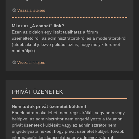
Vissza a tetejére
Mi az az „A csapat” link?
Ezen az oldalon egy listát találhatsz a fórum
üzemeltetőiről: az adminisztrátorokról és a moderátorokról
(utóbbiaknál jelezve például azt is, hogy melyik fórumot
moderálják).
Vissza a tetejére
PRIVÁT ÜZENETEK
Nem tudok privát üzenetet küldeni!
Ennek három oka lehet: nem regisztráltál, vagy nem vagy
belépve; az adminisztrátor nem engedélyezte a fórumon
privát üzenetek küldését; vagy az adminisztrátor nem
engedélyezte neked, hogy privát üzenetet küldjél. További
információért lépj kapcsolatba egy adminisztrátorral.