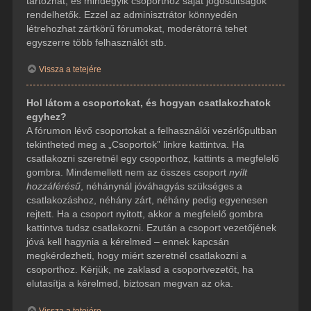
tartozhat, és mindegyik csoporthoz saját jogosultságok
rendelhetők. Ezzel az adminisztrátor könnyedén
létrehozhat zártkörű fórumokat, moderátorrá tehet
egyszerre több felhasználót stb.
Vissza a tetejére
Hol látom a csoportokat, és hogyan csatlakozhatok
egyhez?
A fórumon lévő csoportokat a felhasználói vezérlőpultban
tekintheted meg a „Csoportok” linkre kattintva. Ha
csatlakozni szeretnél egy csoporthoz, kattints a megfelelő
gombra. Mindemellett nem az összes csoport
nyílt
hozzáférésű
, néhánynál jóváhagyás szükséges a
csatlakozáshoz, néhány zárt, néhány pedig egyenesen
rejtett. Ha a csoport nyitott, akkor a megfelelő gombra
kattintva tudsz csatlakozni. Ezután a csoport vezetőjének
jóvá kell hagynia a kérelmed – ennek kapcsán
megkérdezheti, hogy miért szeretnél csatlakozni a
csoporthoz. Kérjük, ne zaklasd a csoportvezetőt, ha
elutasítja a kérelmed, biztosan megvan az oka.
Vissza a tetejére