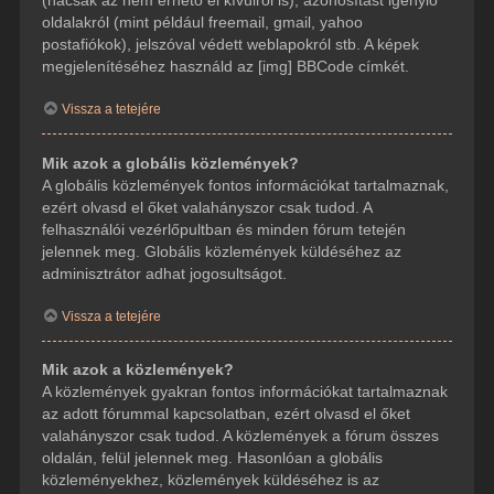
(hacsak az nem érhető el kívülről is), azonosítást igénylő
oldalakról (mint például freemail, gmail, yahoo
postafiókok), jelszóval védett weblapokról stb. A képek
megjelenítéséhez használd az [img] BBCode címkét.
Vissza a tetejére
Mik azok a globális közlemények?
A globális közlemények fontos információkat tartalmaznak,
ezért olvasd el őket valahányszor csak tudod. A
felhasználói vezérlőpultban és minden fórum tetején
jelennek meg. Globális közlemények küldéséhez az
adminisztrátor adhat jogosultságot.
Vissza a tetejére
Mik azok a közlemények?
A közlemények gyakran fontos információkat tartalmaznak
az adott fórummal kapcsolatban, ezért olvasd el őket
valahányszor csak tudod. A közlemények a fórum összes
oldalán, felül jelennek meg. Hasonlóan a globális
közleményekhez, közlemények küldéséhez is az