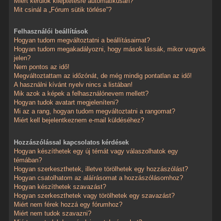
Miért kerülök kiléptetésre automatikusan?
Mit csinál a „Fórum sütik törlése”?
Felhasználói beállítások
Hogyan tudom megváltoztatni a beállításaimat?
Hogyan tudom megakadályozni, hogy mások lássák, mikor vagyok
jelen?
Nem pontos az idő!
Megváltoztattam az időzónát, de még mindig pontatlan az idő!
A használni kívánt nyelv nincs a listában!
Mik azok a képek a felhasználónevem mellett?
Hogyan tudok avatart megjeleníteni?
Mi az a rang, hogyan tudom megváltoztatni a rangomat?
Miért kell bejelentkeznem e-mail küldéséhez?
Hozzászólással kapcsolatos kérdések
Hogyan készíthetek egy új témát vagy válaszolhatok egy
témában?
Hogyan szerkeszthetek, illetve törölhetek egy hozzászólást?
Hogyan csatolhatom az aláírásomat a hozzászólásomhoz?
Hogyan készíthetek szavazást?
Hogyan szerkeszthetek vagy törölhetek egy szavazást?
Miért nem férek hozzá egy fórumhoz?
Miért nem tudok szavazni?