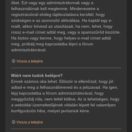
őket. Ezt vagy egy adminisztrátornak vagy a
felhasználónak kell megtennie. Mindenesetre a
regisztrációnál elvileg tájékoztatásra kerültél, hogy
szükséges-e az azonosító aktiválása. Ha kaptál egy e-
mailt, akkor kövesd az utasításait, ha nem, lehet, hogy
rossz e-mail címet adtál meg, vagy a spamszűrőd kiszűrte.
Ha biztos vagy benne, hogy helyes e-mail címet adtál
meg, próbálj meg kapcsolatba lépni a fórum
adminisztrátorával.
Vissza a tetejére
Miért nem tudok belépni?
Ennek számos oka lehet. Először is ellenőrizd, hogy jól
adtad-e meg a felhasználóneved és a jelszavad. Ha igen,
lépj kapcsolatba a fórum adminisztrátorával, hogy
meggyőződj róla, nem lettél kitiltva. Az is lehetséges, hogy
a weboldal üzemeltetőjének oldalán lépett fel valamilyen
konfigurációs hiba, melyet javítaniuk kéne.
Vissza a tetejére