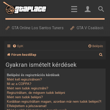
GTA Online Los Santos Tuners
GTA V Csalások
GyIK
Belépés
K
Fórum kezdőlap
e
Gyakran ismételt kérdések
r
Belépési és regisztrációs kérdések
e
Miért kell regisztrálnom?
s
Mi az a COPPA?
Miért nem tudok regisztrálni?
é
Regisztráltam, de mégsem tudok belépni
Miért nem tudok belépni?
s
Korábban regisztráltam magam, azonban már nem tudok belépni?!
Elfelejtettem a jelszavamat!