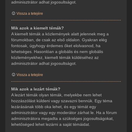
adminisztrátor adhat jogosultságot.
Vissza a tetejére
Mik azok a kiemelt témák?
A kiemelt témák a közlemények alatt jelennek meg a
fórumokban, de csak az első oldalon. Gyakran elég
fontosak, úgyhogy érdemes őket elolvasnod, ha
lehetséges. Hasonlóan a globális és nem globális
közleményekhez, kiemelt témák küldéséhez az
adminisztrátor adhat jogosultságot.
Vissza a tetejére
Mik azok a lezárt témák?
A lezárt témák olyan témák, melyekbe nem lehet
hozzászólást küldeni vagy szavazni bennük. Egy téma
lezárásának több oka lehet, és egy témát egy
adminisztrátor vagy egy moderátor zárhat le. Ha a fórum
adminisztrátora megadta a szükséges jogosultságokat,
lehetőséged lehet lezárni a saját témáidat.