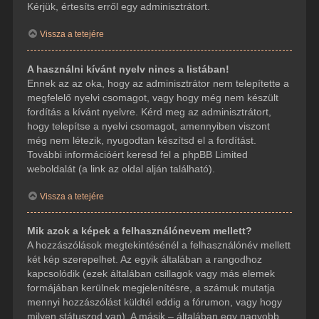
Kérjük, értesíts erről egy adminisztrátort.
Vissza a tetejére
A használni kívánt nyelv nincs a listában!
Ennek az az oka, hogy az adminisztrátor nem telepítette a
megfelelő nyelvi csomagot, vagy hogy még nem készült
fordítás a kívánt nyelvre. Kérd meg az adminisztrátort,
hogy telepítse a nyelvi csomagot, amennyiben viszont
még nem létezik, nyugodtan készítsd el a fordítást.
További információért keresd fel a phpBB Limited
weboldalát (a link az oldal alján található).
Vissza a tetejére
Mik azok a képek a felhasználónevem mellett?
A hozzászólások megtekintésénél a felhasználónév mellett
két kép szerepelhet. Az egyik általában a rangodhoz
kapcsolódik (ezek általában csillagok vagy más elemek
formájában kerülnek megjelenítésre, a számuk mutatja
mennyi hozzászólást küldtél eddig a fórumon, vagy hogy
milyen státuszod van). A másik – általában egy nagyobb