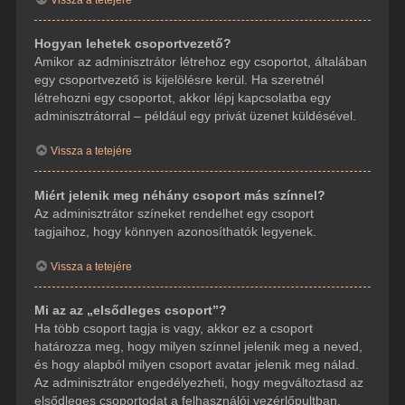
Hogyan lehetek csoportvezető?
Amikor az adminisztrátor létrehoz egy csoportot, általában
egy csoportvezető is kijelölésre kerül. Ha szeretnél
létrehozni egy csoportot, akkor lépj kapcsolatba egy
adminisztrátorral – például egy privát üzenet küldésével.
Vissza a tetejére
Miért jelenik meg néhány csoport más színnel?
Az adminisztrátor színeket rendelhet egy csoport
tagjaihoz, hogy könnyen azonosíthatók legyenek.
Vissza a tetejére
Mi az az „elsődleges csoport”?
Ha több csoport tagja is vagy, akkor ez a csoport
határozza meg, hogy milyen színnel jelenik meg a neved,
és hogy alapból milyen csoport avatar jelenik meg nálad.
Az adminisztrátor engedélyezheti, hogy megváltoztasd az
elsődleges csoportodat a felhasználói vezérlőpultban.