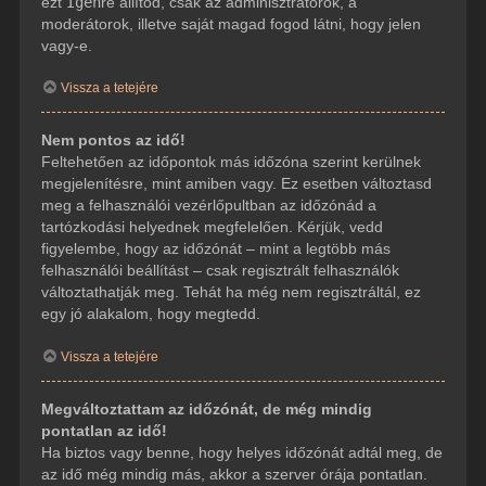
ezt
Igen
re állítod, csak az adminisztrátorok, a
moderátorok, illetve saját magad fogod látni, hogy jelen
vagy-e.
Vissza a tetejére
Nem pontos az idő!
Feltehetően az időpontok más időzóna szerint kerülnek
megjelenítésre, mint amiben vagy. Ez esetben változtasd
meg a felhasználói vezérlőpultban az időzónád a
tartózkodási helyednek megfelelően. Kérjük, vedd
figyelembe, hogy az időzónát – mint a legtöbb más
felhasználói beállítást – csak regisztrált felhasználók
változtathatják meg. Tehát ha még nem regisztráltál, ez
egy jó alakalom, hogy megtedd.
Vissza a tetejére
Megváltoztattam az időzónát, de még mindig
pontatlan az idő!
Ha biztos vagy benne, hogy helyes időzónát adtál meg, de
az idő még mindig más, akkor a szerver órája pontatlan.