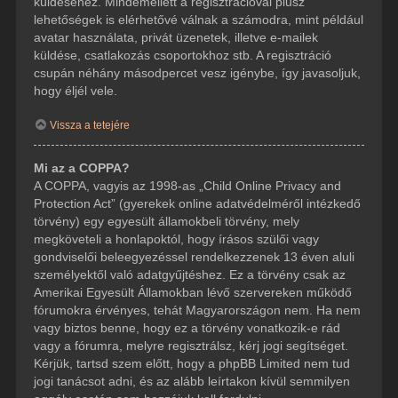
küldéséhez. Mindemellett a regisztrációval plusz
lehetőségek is elérhetővé válnak a számodra, mint például
avatar használata, privát üzenetek, illetve e-mailek
küldése, csatlakozás csoportokhoz stb. A regisztráció
csupán néhány másodpercet vesz igénybe, így javasoljuk,
hogy éljél vele.
Vissza a tetejére
Mi az a COPPA?
A COPPA, vagyis az 1998-as „Child Online Privacy and
Protection Act” (gyerekek online adatvédelméről intézkedő
törvény) egy egyesült államokbeli törvény, mely
megköveteli a honlapoktól, hogy írásos szülői vagy
gondviselői beleegyezéssel rendelkezzenek 13 éven aluli
személyektől való adatgyűjtéshez. Ez a törvény csak az
Amerikai Egyesült Államokban lévő szervereken működő
fórumokra érvényes, tehát Magyarországon nem. Ha nem
vagy biztos benne, hogy ez a törvény vonatkozik-e rád
vagy a fórumra, melyre regisztrálsz, kérj jogi segítséget.
Kérjük, tartsd szem előtt, hogy a phpBB Limited nem tud
jogi tanácsot adni, és az alább leírtakon kívül semmilyen