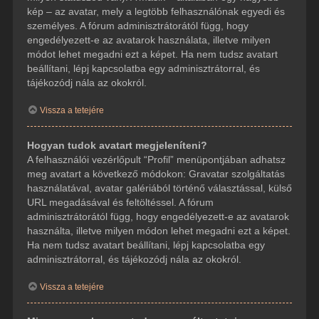
kép – az avatar, mely a legtöbb felhasználónak egyedi és
személyes. A fórum adminisztrátorától függ, hogy
engedélyezett-e az avatarok használata, illetve milyen
módot lehet megadni ezt a képet. Ha nem tudsz avatart
beállítani, lépj kapcsolatba egy adminisztrátorral, és
tájékozódj nála az okokról.
Vissza a tetejére
Hogyan tudok avatart megjeleníteni?
A felhasználói vezérlőpult “Profil” menüpontjában adhatsz
meg avatart a következő módokon: Gravatar szolgáltatás
használatával, avatar galériából történő választással, külső
URL megadásával és feltöltéssel. A fórum
adminisztrátorától függ, hogy engedélyezett-e az avatarok
használta, illetve milyen módon lehet megadni ezt a képet.
Ha nem tudsz avatart beállítani, lépj kapcsolatba egy
adminisztrátorral, és tájékozódj nála az okokról.
Vissza a tetejére