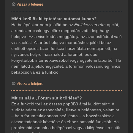
Vissza a tetejére
Miért kerülök kiléptetésre automatikusan?
Ha belépéskor nem jelölöd be az
Emlékezzen rám
opciót,
a rendszer csak egy előre meghatározott ideig hagy
belépve. Ez a viselkedés meggátolja az azonosítóddal való
visszaélést. A tartós belépve maradáshoz jelöld be az
említett opciót. Ezen funkció használata nem ajánlott, ha
nyilvános helyről használod a fórumot, például
könyvtárból, internetkávézóból vagy egyetemi laborból. Ha
nem látod a jelölőnégyzetet, a fórumon valószínűleg nincs
bekapcsolva ez a funkció.
Vissza a tetejére
Mit csinál a „Fórum sütik törlése”?
Ez a funkció törli az összes phpBB3 által küldött sütit. A
sütik feladata az azonosítás, illetve a beléptetés, valamint
– ha a fórum tulajdonosa beállította – a hozzászólások
olvasottságának követése és ehhez hasonló funkciók. Ha
problémáid vannak a belépéssel vagy a kilépéssel, a sütik