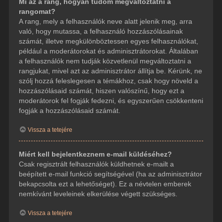
Mi az a rang, hogyan tudom megváltoztatni a
rangomat?
A rang, mely a felhasználók neve alatt jelenik meg, arra
való, hogy mutassa, a felhasználó hozzászólásainak
számát, illetve megkülönböztessen egyes felhasználókat,
például a moderátorokat és adminisztrátorokat. Általában
a felhasználók nem tudják közvetlenül megváltoztatni a
rangjukat, mivel azt az adminisztrátor állítja be. Kérünk, ne
szólj hozzá feleslegesen a témákhoz, csak hogy növeld a
hozzászólásaid számát, hiszen valószínű, hogy ezt a
moderátorok fel fogják fedezni, és egyszerűen csökkenteni
fogják a hozzászólásaid számát.
Vissza a tetejére
Miért kell bejelentkeznem e-mail küldéséhez?
Csak regisztrált felhasználók küldhetnek e-mailt a
beépített e-mail funkció segítségével (ha az adminisztrátor
bekapcsolta ezt a lehetőséget). Ez a névtelen emberek
nemkívánt leveleinek elkerülése végett szükséges.
Vissza a tetejére