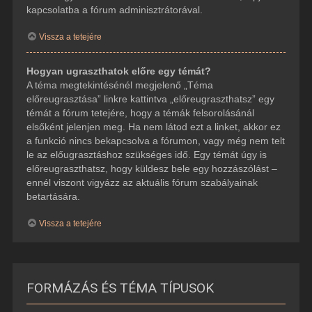
kapcsolatba a fórum adminisztrátorával.
Vissza a tetejére
Hogyan ugraszthatok előre egy témát?
A téma megtekintésénél megjelenő „Téma
előreugrasztása” linkre kattintva „előreugraszthatsz” egy
témát a fórum tetejére, hogy a témák felsorolásánál
elsőként jelenjen meg. Ha nem látod ezt a linket, akkor ez
a funkció nincs bekapcsolva a fórumon, vagy még nem telt
le az előugrasztáshoz szükséges idő. Egy témát úgy is
előreugraszthatsz, hogy küldesz bele egy hozzászólást –
ennél viszont vigyázz az aktuális fórum szabályainak
betartására.
Vissza a tetejére
FORMÁZÁS ÉS TÉMA TÍPUSOK