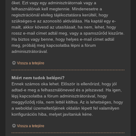
őket. Ezt vagy egy adminisztrátornak vagy a
felhasználónak kell megtennie. Mindenesetre a
regisztrációnál elvileg tájékoztatásra kerültél, hogy
szükséges-e az azonosító aktiválása. Ha kaptál egy e-
mailt, akkor kövesd az utasításait, ha nem, lehet, hogy
rossz e-mail címet adtál meg, vagy a spamszűrőd kiszűrte.
Ha biztos vagy benne, hogy helyes e-mail címet adtál
meg, próbálj meg kapcsolatba lépni a fórum
adminisztrátorával.
Vissza a tetejére
Miért nem tudok belépni?
Ennek számos oka lehet. Először is ellenőrizd, hogy jól
adtad-e meg a felhasználóneved és a jelszavad. Ha igen,
lépj kapcsolatba a fórum adminisztrátorával, hogy
meggyőződj róla, nem lettél kitiltva. Az is lehetséges, hogy
a weboldal üzemeltetőjének oldalán lépett fel valamilyen
konfigurációs hiba, melyet javítaniuk kéne.
Vissza a tetejére