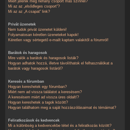
Miért jelenik meg néhány csoport más színnel?
Mi az az „elsődleges csoport”?
Mi az az „A csapat” link?
Privát üzenetek
Nem tudok privát üzenetet küldeni!
Folyamatosan kéretlen üzeneteket kapok!
Kéretlen vagy sértegető e-mailt kaptam valakitől a fórumról!
Barátok és haragosok
Mire valók a barátok és haragosok listák?
Hogyan adhatok hozzá, illetve távolíthatok el felhasználókat a
barátok vagy haragosok listáról?
Keresés a fórumban
Hogyan kereshetek egy fórumban?
Miért nem ad vissza találatot a keresésem?
A keresésem miért ad vissza üres oldalt!?
Hogyan kereshetek a tagok között?
Hogyan találhatom meg a saját hozzászólásaimat és témáimat?
Feliratkozások és kedvencek
Mi a különbség a kedvencekbe tétel és a feliratkozás között?