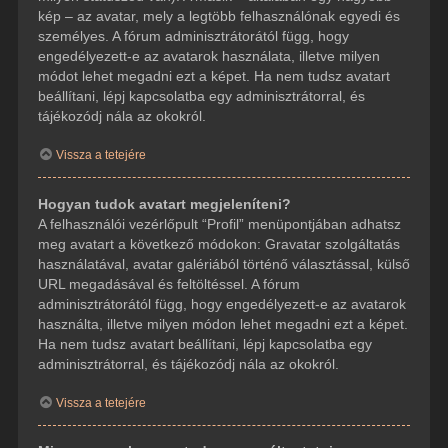
kép – az avatar, mely a legtöbb felhasználónak egyedi és
személyes. A fórum adminisztrátorától függ, hogy
engedélyezett-e az avatarok használata, illetve milyen
módot lehet megadni ezt a képet. Ha nem tudsz avatart
beállítani, lépj kapcsolatba egy adminisztrátorral, és
tájékozódj nála az okokról.
Vissza a tetejére
Hogyan tudok avatart megjeleníteni?
A felhasználói vezérlőpult “Profil” menüpontjában adhatsz
meg avatart a következő módokon: Gravatar szolgáltatás
használatával, avatar galériából történő választással, külső
URL megadásával és feltöltéssel. A fórum
adminisztrátorától függ, hogy engedélyezett-e az avatarok
használta, illetve milyen módon lehet megadni ezt a képet.
Ha nem tudsz avatart beállítani, lépj kapcsolatba egy
adminisztrátorral, és tájékozódj nála az okokról.
Vissza a tetejére