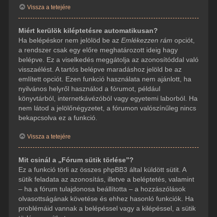
Vissza a tetejére
Miért kerülök kiléptetésre automatikusan?
Ha belépéskor nem jelölöd be az
Emlékezzen rám
opciót,
a rendszer csak egy előre meghatározott ideig hagy
belépve. Ez a viselkedés meggátolja az azonosítóddal való
visszaélést. A tartós belépve maradáshoz jelöld be az
említett opciót. Ezen funkció használata nem ajánlott, ha
nyilvános helyről használod a fórumot, például
könyvtárból, internetkávézóból vagy egyetemi laborból. Ha
nem látod a jelölőnégyzetet, a fórumon valószínűleg nincs
bekapcsolva ez a funkció.
Vissza a tetejére
Mit csinál a „Fórum sütik törlése”?
Ez a funkció törli az összes phpBB3 által küldött sütit. A
sütik feladata az azonosítás, illetve a beléptetés, valamint
– ha a fórum tulajdonosa beállította – a hozzászólások
olvasottságának követése és ehhez hasonló funkciók. Ha
problémáid vannak a belépéssel vagy a kilépéssel, a sütik