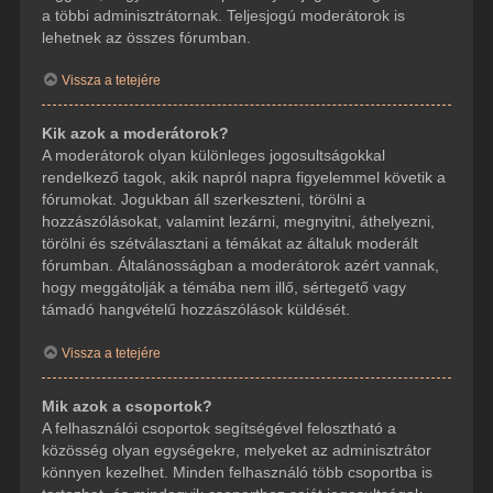
a többi adminisztrátornak. Teljesjogú moderátorok is
lehetnek az összes fórumban.
Vissza a tetejére
Kik azok a moderátorok?
A moderátorok olyan különleges jogosultságokkal
rendelkező tagok, akik napról napra figyelemmel követik a
fórumokat. Jogukban áll szerkeszteni, törölni a
hozzászólásokat, valamint lezárni, megnyitni, áthelyezni,
törölni és szétválasztani a témákat az általuk moderált
fórumban. Általánosságban a moderátorok azért vannak,
hogy meggátolják a témába nem illő, sértegető vagy
támadó hangvételű hozzászólások küldését.
Vissza a tetejére
Mik azok a csoportok?
A felhasználói csoportok segítségével felosztható a
közösség olyan egységekre, melyeket az adminisztrátor
könnyen kezelhet. Minden felhasználó több csoportba is