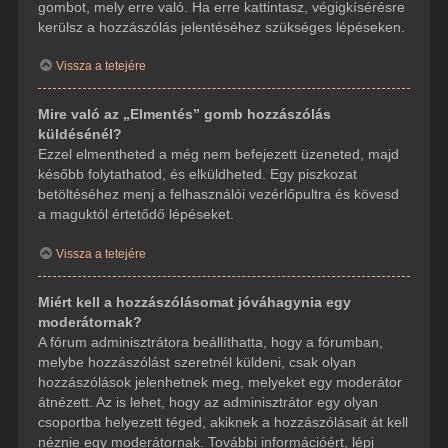
gombot, mely erre való. Ha erre kattintasz, végigkísérésre
kerülsz a hozzászólás jelentéséhez szükséges lépéseken.
Vissza a tetejére
Mire való az „Elmentés” gomb hozzászólás
küldésénél?
Ezzel elmentheted a még nem befejezett üzeneted, majd
később folytathatod, és elküldheted. Egy piszkozat
betöltéséhez menj a felhasználói vezérlőpultra és kövesd
a maguktól értetődő lépéseket.
Vissza a tetejére
Miért kell a hozzászólásomat jóváhagynia egy
moderátornak?
A fórum adminisztrátora beállíthatta, hogy a fórumban,
melybe hozzászólást szeretnél küldeni, csak olyan
hozzászólások jelenhetnek meg, melyeket egy moderátor
átnézett. Az is lehet, hogy az adminisztrátor egy olyan
csoportba helyezett téged, akiknek a hozzászólásait át kell
néznie egy moderátornak. További információért, lépj