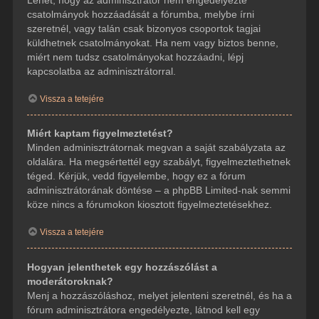
csatolmányok hozzáadását a fórumba, melybe írni
szeretnél, vagy talán csak bizonyos csoportok tagjai
küldhetnek csatolmányokat. Ha nem vagy biztos benne,
miért nem tudsz csatolmányokat hozzáadni, lépj
kapcsolatba az adminisztrátorral.
Vissza a tetejére
Miért kaptam figyelmeztetést?
Minden adminisztrátornak megvan a saját szabályzata az
oldalára. Ha megsértettél egy szabályt, figyelmeztethetnek
téged. Kérjük, vedd figyelembe, hogy ez a fórum
adminisztrátorának döntése – a phpBB Limited-nak semmi
köze nincs a fórumokon kiosztott figyelmeztetésekhez.
Vissza a tetejére
Hogyan jelenthetek egy hozzászólást a
moderátoroknak?
Menj a hozzászóláshoz, melyet jelenteni szeretnél, és ha a
fórum adminisztrátora engedélyezte, látnod kell egy