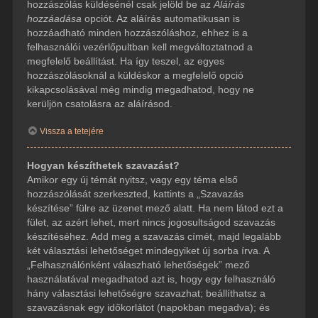
hozzászólás küldésénél csak jelöld be az
Aláírás
hozzáadása
opciót. Az aláírás automatikusan is
hozzáadható minden hozzászóláshoz, ehhez is a
felhasználói vezérlőpultban kell megváltoztatnod a
megfelelő beállítást. Ha így teszel, az egyes
hozzászólásoknál a küldéskor a megfelelő opció
kikapcsolásával még mindig megadhatod, hogy ne
kerüljön csatolásra az aláírásod.
Vissza a tetejére
Hogyan készíthetek szavazást?
Amikor egy új témát nyitsz, vagy egy téma első
hozzászólását szerkeszted, kattints a „Szavazás
készítése” fülre az üzenet mező alatt. Ha nem látod ezt a
fület, az azért lehet, mert nincs jogosultságod szavazás
készítéséhez. Add meg a szavazás címét, majd legalább
két választási lehetőséget mindegyiket új sorba írva. A
„Felhasználónként válaszható lehetőségek” mező
használatával megadhatod azt is, hogy egy felhasználó
hány választási lehetőségre szavazhat; beállíthatsz a
szavazásnak egy időkorlátot (napokban megadva); és