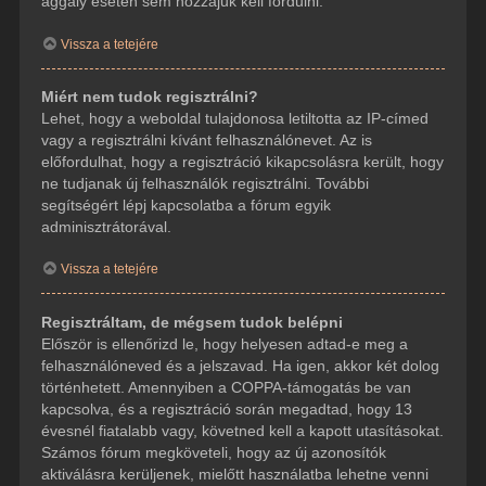
aggály esetén sem hozzájuk kell fordulni.
Vissza a tetejére
Miért nem tudok regisztrálni?
Lehet, hogy a weboldal tulajdonosa letiltotta az IP-címed
vagy a regisztrálni kívánt felhasználónevet. Az is
előfordulhat, hogy a regisztráció kikapcsolásra került, hogy
ne tudjanak új felhasználók regisztrálni. További
segítségért lépj kapcsolatba a fórum egyik
adminisztrátorával.
Vissza a tetejére
Regisztráltam, de mégsem tudok belépni
Először is ellenőrizd le, hogy helyesen adtad-e meg a
felhasználóneved és a jelszavad. Ha igen, akkor két dolog
történhetett. Amennyiben a COPPA-támogatás be van
kapcsolva, és a regisztráció során megadtad, hogy 13
évesnél fiatalabb vagy, követned kell a kapott utasításokat.
Számos fórum megköveteli, hogy az új azonosítók
aktiválásra kerüljenek, mielőtt használatba lehetne venni