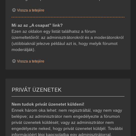
Vissza a tetejére
Mi az az „A csapat” link?
Ezen az oldalon egy listát találhatsz a fórum
üzemeltetőiről: az adminisztrátorokról és a moderátorokról
(utóbbiaknál jelezve például azt is, hogy melyik fórumot
moderálják).
Vissza a tetejére
PRIVÁT ÜZENETEK
Nem tudok privát üzenetet küldeni!
Ennek három oka lehet: nem regisztráltál, vagy nem vagy
belépve; az adminisztrátor nem engedélyezte a fórumon
privát üzenetek küldését; vagy az adminisztrátor nem
engedélyezte neked, hogy privát üzenetet küldjél. További
információért lépj kapcsolatba egy adminisztrátorral.