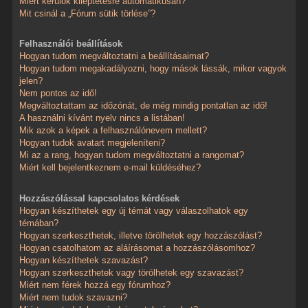
Miért kerülök kiléptetésre automatikusan?
Mit csinál a „Fórum sütik törlése”?
Felhasználói beállítások
Hogyan tudom megváltoztatni a beállításaimat?
Hogyan tudom megakadályozni, hogy mások lássák, mikor vagyok
jelen?
Nem pontos az idő!
Megváltoztattam az időzónát, de még mindig pontatlan az idő!
A használni kívánt nyelv nincs a listában!
Mik azok a képek a felhasználónevem mellett?
Hogyan tudok avatart megjeleníteni?
Mi az a rang, hogyan tudom megváltoztatni a rangomat?
Miért kell bejelentkeznem e-mail küldéséhez?
Hozzászólással kapcsolatos kérdések
Hogyan készíthetek egy új témát vagy válaszolhatok egy
témában?
Hogyan szerkeszthetek, illetve törölhetek egy hozzászólást?
Hogyan csatolhatom az aláírásomat a hozzászólásomhoz?
Hogyan készíthetek szavazást?
Hogyan szerkeszthetek vagy törölhetek egy szavazást?
Miért nem férek hozzá egy fórumhoz?
Miért nem tudok szavazni?