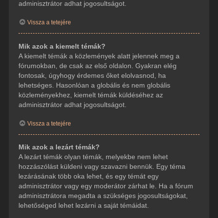
adminisztrátor adhat jogosultságot.
Vissza a tetejére
Mik azok a kiemelt témák?
A kiemelt témák a közlemények alatt jelennek meg a
fórumokban, de csak az első oldalon. Gyakran elég
fontosak, úgyhogy érdemes őket elolvasnod, ha
lehetséges. Hasonlóan a globális és nem globális
közleményekhez, kiemelt témák küldéséhez az
adminisztrátor adhat jogosultságot.
Vissza a tetejére
Mik azok a lezárt témák?
A lezárt témák olyan témák, melyekbe nem lehet
hozzászólást küldeni vagy szavazni bennük. Egy téma
lezárásának több oka lehet, és egy témát egy
adminisztrátor vagy egy moderátor zárhat le. Ha a fórum
adminisztrátora megadta a szükséges jogosultságokat,
lehetőséged lehet lezárni a saját témáidat.