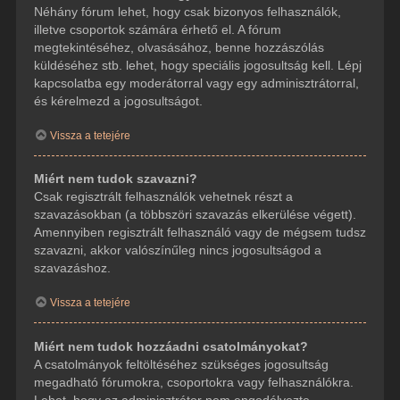
Néhány fórum lehet, hogy csak bizonyos felhasználók,
illetve csoportok számára érhető el. A fórum
megtekintéséhez, olvasásához, benne hozzászólás
küldéséhez stb. lehet, hogy speciális jogosultság kell. Lépj
kapcsolatba egy moderátorral vagy egy adminisztrátorral,
és kérelmezd a jogosultságot.
Vissza a tetejére
Miért nem tudok szavazni?
Csak regisztrált felhasználók vehetnek részt a
szavazásokban (a többszöri szavazás elkerülése végett).
Amennyiben regisztrált felhasználó vagy de mégsem tudsz
szavazni, akkor valószínűleg nincs jogosultságod a
szavazáshoz.
Vissza a tetejére
Miért nem tudok hozzáadni csatolmányokat?
A csatolmányok feltöltéséhez szükséges jogosultság
megadható fórumokra, csoportokra vagy felhasználókra.
Lehet, hogy az adminisztrátor nem engedélyezte