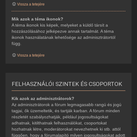
Vissza a tetejére
Mik azok a téma ikonok?
A téma ikonok kis képek, melyeket a küldő társít a
hozzászólásához jelképezve annak tartalmát. A téma
ikonok használatának lehetősége az adminisztrátortól
függ.
Vissza a tetejére
FELHASZNÁLÓI SZINTEK ÉS CSOPORTOK
Kik azok az adminisztrátorok?
Az adminisztrátorok a fórum legmagasabb rangú és jogú
tagjai, ők üzemeltetik, és tartják karban. A fórum minden
részletét szabályozhatják, például jogosultságokat
adhatnak, kitilthatnak felhasználókat, csoportokat
hozhatnak létre, moderátorokat nevezhetnek ki stb. attól
függően, hogy a fórumalapító milyen jogosultságokat adott