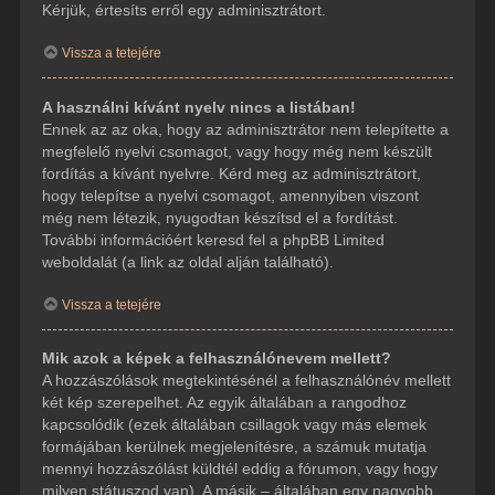
Kérjük, értesíts erről egy adminisztrátort.
Vissza a tetejére
A használni kívánt nyelv nincs a listában!
Ennek az az oka, hogy az adminisztrátor nem telepítette a
megfelelő nyelvi csomagot, vagy hogy még nem készült
fordítás a kívánt nyelvre. Kérd meg az adminisztrátort,
hogy telepítse a nyelvi csomagot, amennyiben viszont
még nem létezik, nyugodtan készítsd el a fordítást.
További információért keresd fel a phpBB Limited
weboldalát (a link az oldal alján található).
Vissza a tetejére
Mik azok a képek a felhasználónevem mellett?
A hozzászólások megtekintésénél a felhasználónév mellett
két kép szerepelhet. Az egyik általában a rangodhoz
kapcsolódik (ezek általában csillagok vagy más elemek
formájában kerülnek megjelenítésre, a számuk mutatja
mennyi hozzászólást küldtél eddig a fórumon, vagy hogy
milyen státuszod van). A másik – általában egy nagyobb