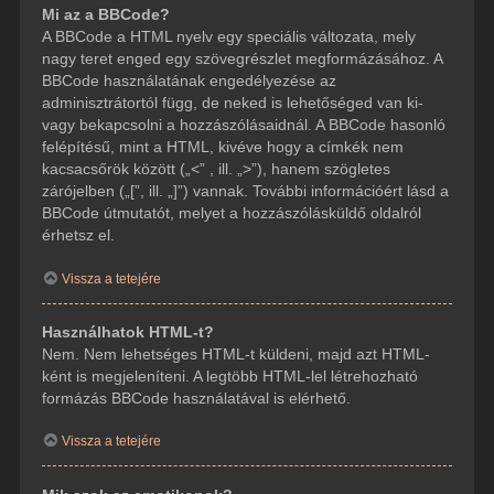
Mi az a BBCode?
A BBCode a HTML nyelv egy speciális változata, mely
nagy teret enged egy szövegrészlet megformázásához. A
BBCode használatának engedélyezése az
adminisztrátortól függ, de neked is lehetőséged van ki-
vagy bekapcsolni a hozzászólásaidnál. A BBCode hasonló
felépítésű, mint a HTML, kivéve hogy a címkék nem
kacsacsőrök között („<” , ill. „>”), hanem szögletes
zárójelben („[”, ill. „]”) vannak. További információért lásd a
BBCode útmutatót, melyet a hozzászólásküldő oldalról
érhetsz el.
Vissza a tetejére
Használhatok HTML-t?
Nem. Nem lehetséges HTML-t küldeni, majd azt HTML-
ként is megjeleníteni. A legtöbb HTML-lel létrehozható
formázás BBCode használatával is elérhető.
Vissza a tetejére