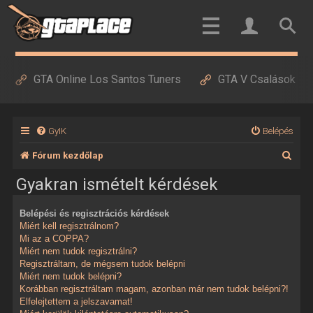
GTA Online Los Santos Tuners
GTA V Csalások
GyIK
Belépés
K
Fórum kezdőlap
e
Gyakran ismételt kérdések
r
Belépési és regisztrációs kérdések
e
Miért kell regisztrálnom?
s
Mi az a COPPA?
Miért nem tudok regisztrálni?
é
Regisztráltam, de mégsem tudok belépni
Miért nem tudok belépni?
s
Korábban regisztráltam magam, azonban már nem tudok belépni?!
Elfelejtettem a jelszavamat!