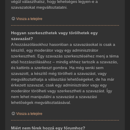
végül választhatsz, hogy lehetséges legyen-e a
szavazatokat megváltoztatatni.
Vissza a tetejére
Hogyan szerkeszthetek vagy törölhetek egy
szavazást?
A hozzászólásokhoz hasonlóan a szavazásokat is csak a
készítő, egy moderátor vagy egy adminisztrátor
szerkesztheti. Egy szavazás szerkesztéséhez menj a téma
első hozzászólásához – mindig ehhez tartozik a szavazás,
és kattints a
szerkeszt
gombra. Ha még senki sem
szavazott, a készítő még törölheti a szavazást, vagy
megváltoztathatja a választási lehetőségeket, de ha már
érkezett szavazat, csak egy adminisztrátor vagy egy
moderátor törölheti vagy szerkesztheti a szavazást. Így
nem lehet manipulálni a szavazást a szavazási
lehetőségek megváltoztatásával.
Vissza a tetejére
Miért nem férek hozzá egy fórumhoz?