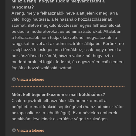
Mi az a rang, hogyan tudom megváltoztatni a
rangomat?
A rang, mely a felhasználók neve alatt jelenik meg, arra
való, hogy mutassa, a felhasználó hozzászólásainak
számát, illetve megkülönböztessen egyes felhasználókat,
például a moderátorokat és adminisztrátorokat. Általában
a felhasználók nem tudják közvetlenül megváltoztatni a
rangjukat, mivel azt az adminisztrátor állítja be. Kérünk, ne
szólj hozzá feleslegesen a témákhoz, csak hogy növeld a
hozzászólásaid számát, hiszen valószínű, hogy ezt a
moderátorok fel fogják fedezni, és egyszerűen csökkenteni
fogják a hozzászólásaid számát.
Vissza a tetejére
Miért kell bejelentkeznem e-mail küldéséhez?
Csak regisztrált felhasználók küldhetnek e-mailt a
beépített e-mail funkció segítségével (ha az adminisztrátor
bekapcsolta ezt a lehetőséget). Ez a névtelen emberek
nemkívánt leveleinek elkerülése végett szükséges.
Vissza a tetejére