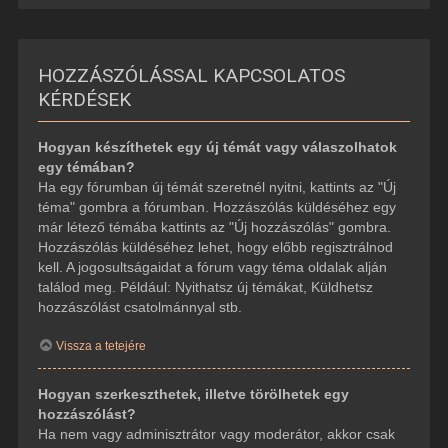
HOZZÁSZÓLÁSSAL KAPCSOLATOS
KÉRDÉSEK
Hogyan készíthetek egy új témát vagy válaszolhatok
egy témában?
Ha egy fórumban új témát szeretnél nyitni, kattints az "Új
téma" gombra a fórumban. Hozzászólás küldéséhez egy
már létező témába kattints az "Új hozzászólás" gombra.
Hozzászólás küldéséhez lehet, hogy előbb regisztrálnod
kell. A jogosultságaidat a fórum vagy téma oldalak alján
találod meg. Például: Nyithatsz új témákat, Küldhetsz
hozzászólást csatolmánnyal stb.
Vissza a tetejére
Hogyan szerkeszthetek, illetve törölhetek egy
hozzászólást?
Ha nem vagy adminisztrátor vagy moderátor, akkor csak