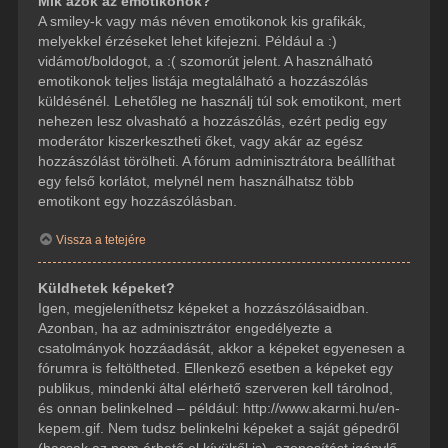
Mik azok az emotikonok?
A smiley-k vagy más néven emotikonok kis grafikák,
melyekkel érzéseket lehet kifejezni. Például a :)
vidámot/boldogot, a :( szomorút jelent. A használható
emotikonok teljes listája megtalálható a hozzászólás
küldésénél. Lehetőleg ne használj túl sok emotikont, mert
nehezen lesz olvasható a hozzászólás, ezért pedig egy
moderátor kiszerkesztheti őket, vagy akár az egész
hozzászólást törölheti. A fórum adminisztrátora beállíthat
egy felső korlátot, melynél nem használhatsz több
emotikont egy hozzászólásban.
Vissza a tetejére
Küldhetek képeket?
Igen, megjeleníthetsz képeket a hozzászólásaidban.
Azonban, ha az adminisztrátor engedélyezte a
csatolmányok hozzáadását, akkor a képeket egyenesen a
fórumra is feltöltheted. Ellenkező esetben a képeket egy
publikus, mindenki által elérhető szerveren kell tárolnod,
és onnan belinkelned – például: http://www.akarmi.hu/en-
kepem.gif. Nem tudsz belinkelni képeket a saját gépedről