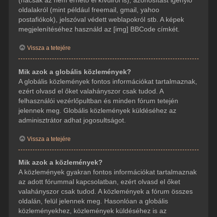
(hacsak az nem érhető el kívülről is), azonosítást igénylő
oldalakról (mint például freemail, gmail, yahoo
postafiókok), jelszóval védett weblapokról stb. A képek
megjelenítéséhez használd az [img] BBCode címkét.
Vissza a tetejére
Mik azok a globális közlemények?
A globális közlemények fontos információkat tartalmaznak,
ezért olvasd el őket valahányszor csak tudod. A
felhasználói vezérlőpultban és minden fórum tetején
jelennek meg. Globális közlemények küldéséhez az
adminisztrátor adhat jogosultságot.
Vissza a tetejére
Mik azok a közlemények?
A közlemények gyakran fontos információkat tartalmaznak
az adott fórummal kapcsolatban, ezért olvasd el őket
valahányszor csak tudod. A közlemények a fórum összes
oldalán, felül jelennek meg. Hasonlóan a globális
közleményekhez, közlemények küldéséhez is az