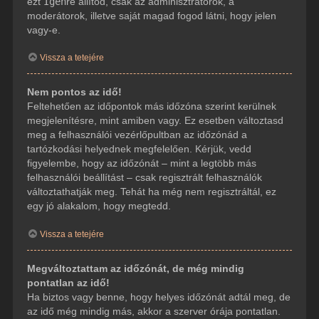
ezt
Igen
re állítod, csak az adminisztrátorok, a
moderátorok, illetve saját magad fogod látni, hogy jelen
vagy-e.
Vissza a tetejére
Nem pontos az idő!
Feltehetően az időpontok más időzóna szerint kerülnek
megjelenítésre, mint amiben vagy. Ez esetben változtasd
meg a felhasználói vezérlőpultban az időzónád a
tartózkodási helyednek megfelelően. Kérjük, vedd
figyelembe, hogy az időzónát – mint a legtöbb más
felhasználói beállítást – csak regisztrált felhasználók
változtathatják meg. Tehát ha még nem regisztráltál, ez
egy jó alakalom, hogy megtedd.
Vissza a tetejére
Megváltoztattam az időzónát, de még mindig
pontatlan az idő!
Ha biztos vagy benne, hogy helyes időzónát adtál meg, de
az idő még mindig más, akkor a szerver órája pontatlan.