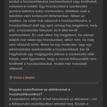
azokat a hozzászólásokat szerkesztheted vagy törölheted,
melyeket te küldtél. Egy hozzászólást a szerkesztés
gombra kattintva tudsz szerkeszteni, általában csak a
beküldés utáni korlátozott időtartamban. Abban az
esetben, ha valaki már válaszolt a hozzászólásodra, a
hozzászólásod alatt egy apró szöveg fog megjelenni, mely
jelzi, a hozzászólás hányszor és ki által került
szerkesztésre. Ez csak akkor fog megjelenni, ha utánad
küldött már valaki egy hozzászólást, akkor nem, ha még
nem válaszolt senki, illetve ha egy moderátor vagy egy
adminisztrátor szerkesztette a hozzászólásod, bár ők
hagyhatnak egy megjegyzést jelezve a szerkesztés okát.
Kérjük, vedd figyelembe, hogy a normál felhasználók nem
törölhetik a hozzászólásukat, miután már másvalaki
válaszolt.
Vissza a tetejére
Hogyan csatolhatom az aláírásomat a
hozzászólásomhoz?
A csatoláshoz először el kell készítened az aláírásod – ezt
a felhasználói vezérlőpultban teheted meg. Ezután a