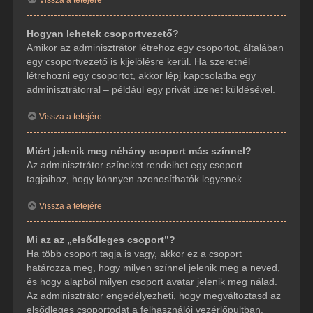
Hogyan lehetek csoportvezető?
Amikor az adminisztrátor létrehoz egy csoportot, általában
egy csoportvezető is kijelölésre kerül. Ha szeretnél
létrehozni egy csoportot, akkor lépj kapcsolatba egy
adminisztrátorral – például egy privát üzenet küldésével.
Vissza a tetejére
Miért jelenik meg néhány csoport más színnel?
Az adminisztrátor színeket rendelhet egy csoport
tagjaihoz, hogy könnyen azonosíthatók legyenek.
Vissza a tetejére
Mi az az „elsődleges csoport”?
Ha több csoport tagja is vagy, akkor ez a csoport
határozza meg, hogy milyen színnel jelenik meg a neved,
és hogy alapból milyen csoport avatar jelenik meg nálad.
Az adminisztrátor engedélyezheti, hogy megváltoztasd az
elsődleges csoportodat a felhasználói vezérlőpultban.