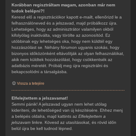
Korábban regisztráltam magam, azonban már nem
tudok belépni?!
Keresd elő a regisztrációkor kapott e-mailt, ellenőrizd le a
felhasználóneved és a jelszavad, majd próbálkozz újra.
Lehetséges, hogy az adminisztrátor valamilyen okból
kifolyólag inaktiválta, vagy törölte az azonosítód. Ez
utóbbinak egy lehetséges oka, hogy nem küldtél egy
hozzászólást se. Néhány fórumon ugyanis szokás, hogy
bizonyos időközönként eltávolítják az olyan felhasználókat,
akik nem küldtek hozzászólást, hogy csökkentsék az
adatbázis méretét. Próbálj meg újra regisztrálni és
bekapcsolódni a társalgásba.
Vissza a tetejére
Elfelejtettem a jelszavamat!
Semmi pánik! A jelszavad ugyan nem lehet utólag
kideríteni, de lehetőséged van új készítésére. Ehhez menj
a belépés oldalra, majd kattints az
Elfelejtettem a
jelszavam
linkre. Kövesd az utasításokat, és rövid időn
belül újra be kell tudnod lépned.