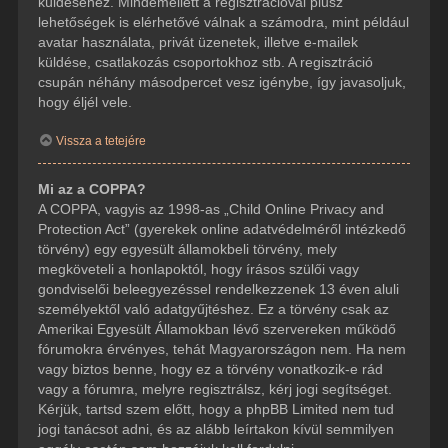
küldéséhez. Mindemellett a regisztrációval plusz
lehetőségek is elérhetővé válnak a számodra, mint például
avatar használata, privát üzenetek, illetve e-mailek
küldése, csatlakozás csoportokhoz stb. A regisztráció
csupán néhány másodpercet vesz igénybe, így javasoljuk,
hogy éljél vele.
Vissza a tetejére
Mi az a COPPA?
A COPPA, vagyis az 1998-as „Child Online Privacy and
Protection Act” (gyerekek online adatvédelméről intézkedő
törvény) egy egyesült államokbeli törvény, mely
megköveteli a honlapoktól, hogy írásos szülői vagy
gondviselői beleegyezéssel rendelkezzenek 13 éven aluli
személyektől való adatgyűjtéshez. Ez a törvény csak az
Amerikai Egyesült Államokban lévő szervereken működő
fórumokra érvényes, tehát Magyarországon nem. Ha nem
vagy biztos benne, hogy ez a törvény vonatkozik-e rád
vagy a fórumra, melyre regisztrálsz, kérj jogi segítséget.
Kérjük, tartsd szem előtt, hogy a phpBB Limited nem tud
jogi tanácsot adni, és az alább leírtakon kívül semmilyen