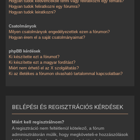
Hogyan tudok kedvencekbe tenni vagy feliratkozni egy témára?
Hogyan tudok feliratkozni egy fórumra?
Hogyan tudok leiratkozni?
Csatolmányok
Milyen csatolmányok engedélyezettek ezen a fórumon?
Hogyan érem el a saját csatolmányaimat?
phpBB kérdések
Ki készítette ezt a fórumot?
Ki készítette ezt a magyar fordítást?
Miért nem érhető el az X szolgáltatás?
Ki az illetékes a fórumon olvasható tartalommal kapcsolatban?
BELÉPÉSI ÉS REGISZTRÁCIÓS KÉRDÉSEK
Miért kell regisztrálnom?
A regisztráció nem feltétlenül kötelező, a fórum
adminisztrátorán múlik, hogy megköveteli-e hozzászólások