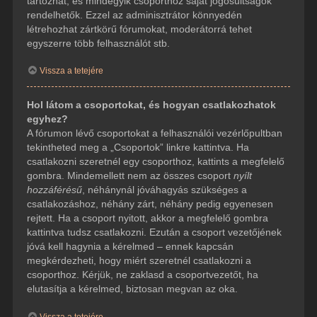
tartozhat, és mindegyik csoporthoz saját jogosultságok
rendelhetők. Ezzel az adminisztrátor könnyedén
létrehozhat zártkörű fórumokat, moderátorrá tehet
egyszerre több felhasználót stb.
Vissza a tetejére
Hol látom a csoportokat, és hogyan csatlakozhatok
egyhez?
A fórumon lévő csoportokat a felhasználói vezérlőpultban
tekintheted meg a „Csoportok” linkre kattintva. Ha
csatlakozni szeretnél egy csoporthoz, kattints a megfelelő
gombra. Mindemellett nem az összes csoport
nyílt
hozzáférésű
, néhánynál jóváhagyás szükséges a
csatlakozáshoz, néhány zárt, néhány pedig egyenesen
rejtett. Ha a csoport nyitott, akkor a megfelelő gombra
kattintva tudsz csatlakozni. Ezután a csoport vezetőjének
jóvá kell hagynia a kérelmed – ennek kapcsán
megkérdezheti, hogy miért szeretnél csatlakozni a
csoporthoz. Kérjük, ne zaklasd a csoportvezetőt, ha
elutasítja a kérelmed, biztosan megvan az oka.
Vissza a tetejére