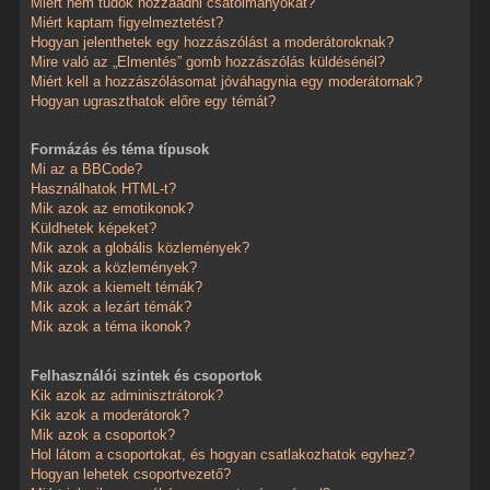
Miért nem tudok hozzáadni csatolmányokat?
Miért kaptam figyelmeztetést?
Hogyan jelenthetek egy hozzászólást a moderátoroknak?
Mire való az „Elmentés” gomb hozzászólás küldésénél?
Miért kell a hozzászólásomat jóváhagynia egy moderátornak?
Hogyan ugraszthatok előre egy témát?
Formázás és téma típusok
Mi az a BBCode?
Használhatok HTML-t?
Mik azok az emotikonok?
Küldhetek képeket?
Mik azok a globális közlemények?
Mik azok a közlemények?
Mik azok a kiemelt témák?
Mik azok a lezárt témák?
Mik azok a téma ikonok?
Felhasználói szintek és csoportok
Kik azok az adminisztrátorok?
Kik azok a moderátorok?
Mik azok a csoportok?
Hol látom a csoportokat, és hogyan csatlakozhatok egyhez?
Hogyan lehetek csoportvezető?