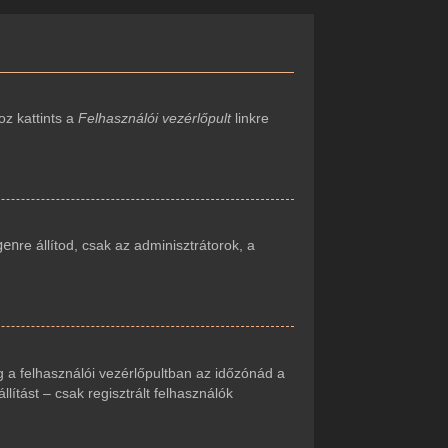
oz kattints a
Felhasználói vezérlőpult
linkre
gen
re állítod, csak az adminisztrátorok, a
 a felhasználói vezérlőpultban az időzónád a
ítást – csak regisztrált felhasználók