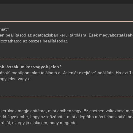
imat?
en beállításod az adatbázisban kerül tárolásra. Ezek megváltoztatásáh
áltoztathatod az összes beállításodat.
 lássák, mikor vagyok jelen?
sok” menüpont alatt található a „Jelenlét elrejtése” beállítás. Ha ezt
I
hogy jelen vagy-e.
 kerülnek megjelenítésre, mint amiben vagy. Ez esetben változtasd meg
dd figyelembe, hogy az időzónát – mint a legtöbb más felhasználói beáll
ráltál, ez egy jó alakalom, hogy megtedd.