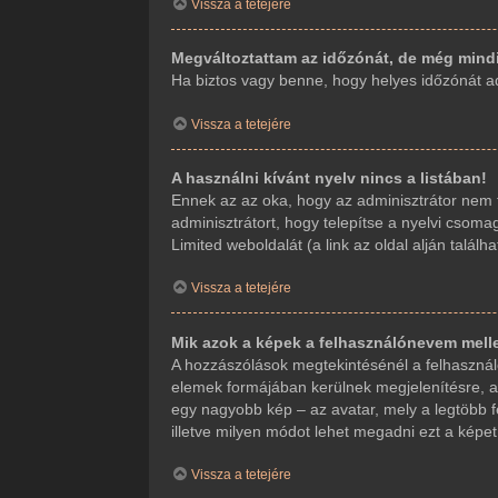
Vissza a tetejére
Megváltoztattam az időzónát, de még mindi
Ha biztos vagy benne, hogy helyes időzónát adt
Vissza a tetejére
A használni kívánt nyelv nincs a listában!
Ennek az az oka, hogy az adminisztrátor nem t
adminisztrátort, hogy telepítse a nyelvi csoma
Limited weboldalát (a link az oldal alján találha
Vissza a tetejére
Mik azok a képek a felhasználónevem mell
A hozzászólások megtekintésénél a felhasználó
elemek formájában kerülnek megjelenítésre, a
egy nagyobb kép – az avatar, mely a legtöbb f
illetve milyen módot lehet megadni ezt a képet.
Vissza a tetejére