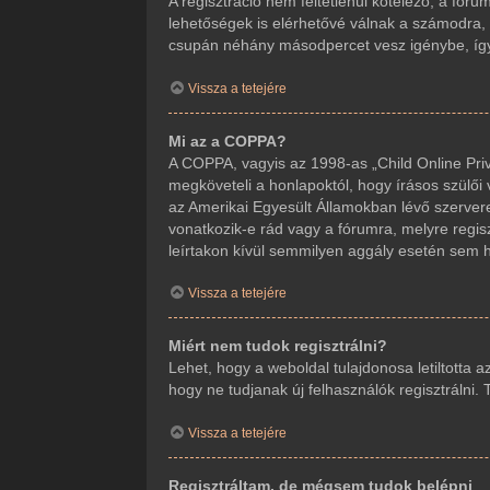
A regisztráció nem feltétlenül kötelező, a fór
lehetőségek is elérhetővé válnak a számodra, m
csupán néhány másodpercet vesz igénybe, így j
Vissza a tetejére
Mi az a COPPA?
A COPPA, vagyis az 1998-as „Child Online Priv
megköveteli a honlapoktól, hogy írásos szülői
az Amerikai Egyesült Államokban lévő szerve
vonatkozik-e rád vagy a fórumra, melyre regisz
leírtakon kívül semmilyen aggály esetén sem ho
Vissza a tetejére
Miért nem tudok regisztrálni?
Lehet, hogy a weboldal tulajdonosa letiltotta a
hogy ne tudjanak új felhasználók regisztrálni.
Vissza a tetejére
Regisztráltam, de mégsem tudok belépni