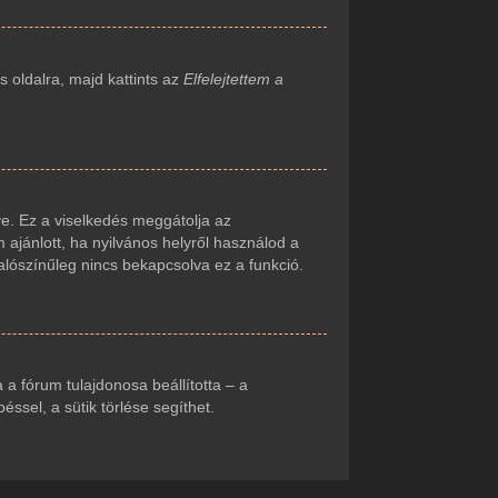
 oldalra, majd kattints az
Elfelejtettem a
e. Ez a viselkedés meggátolja az
 ajánlott, ha nyilvános helyről használod a
alószínűleg nincs bekapcsolva ez a funkció.
ha a fórum tulajdonosa beállította – a
sel, a sütik törlése segíthet.