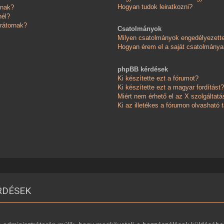
Hogyan tudok leiratkozni?
knak?
nél?
rátornak?
Csatolmányok
Milyen csatolmányok engedélyezett
Hogyan érem el a saját csatolmánya
phpBB kérdések
Ki készítette ezt a fórumot?
Ki készítette ezt a magyar fordítást?
Miért nem érhető el az X szolgáltatá
Ki az illetékes a fórumon olvasható
RDÉSEK