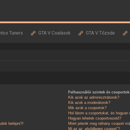
ntos Tuners
GTA V Csalások
GTA V Tőzsde
Felhasználói szintek és csoportok
Kik azok az adminisztrátorok?
Kik azok a moderátorok?
Mik azok a csoportok?
Hol látom a csoportokat, és hogyan
Hogyan lehetek csoportvezető?
dok belépni?!
Miért jelenik meg néhány csoport má
Mi az az „elsődleges csoport”?