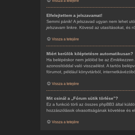
Vissza a tetejére
Elfelejtettem a jelszavamat!
Semmi pánik! A jelszavad ugyan nem lehet utól
jelszavam
linkre. Kövesd az utasításokat, és rö
Vissza a tetejére
Miért kerülök kiléptetésre automatikusan?
Ha belépéskor nem jelölöd be az
Emlékezzen
azonosítóddal való visszaélést. A tartós belép
fórumot, például könyvtárból, internetkávézób
Vissza a tetejére
Mit csinál a „Fórum sütik törlése”?
Ez a funkció törli az összes phpBB3 által küldöt
hozzászólások olvasottságának követése és ehh
Vissza a tetejére