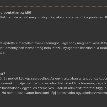
g pontatlan az idő!
ál meg, de az idő még mindig más, akkor a szerver órája pontatlan. Kér
elepítette a megfelelő nyelvi csomagot, vagy hogy még nem készült fo
got, amennyiben viszont még nem létezik, nyugodtan készítsd el a fordí
tó).
ett?
név mellett két kép szerepelhet. Az egyik általában a rangodhoz kapcs
 számuk mutatja mennyi hozzászólást küldtél eddig a fórumon, vagy ho
elhasználónak egyedi és személyes. A fórum adminisztrátorától függ, 
 Ha nem tudsz avatart beállítani, lépj kapcsolatba egy adminisztrátorral