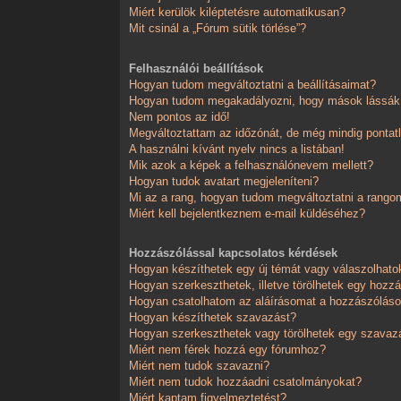
Miért kerülök kiléptetésre automatikusan?
Mit csinál a „Fórum sütik törlése”?
Felhasználói beállítások
Hogyan tudom megváltoztatni a beállításaimat?
Hogyan tudom megakadályozni, hogy mások lássák,
Nem pontos az idő!
Megváltoztattam az időzónát, de még mindig pontatl
A használni kívánt nyelv nincs a listában!
Mik azok a képek a felhasználónevem mellett?
Hogyan tudok avatart megjeleníteni?
Mi az a rang, hogyan tudom megváltoztatni a rango
Miért kell bejelentkeznem e-mail küldéséhez?
Hozzászólással kapcsolatos kérdések
Hogyan készíthetek egy új témát vagy válaszolhat
Hogyan szerkeszthetek, illetve törölhetek egy hozz
Hogyan csatolhatom az aláírásomat a hozzászólá
Hogyan készíthetek szavazást?
Hogyan szerkeszthetek vagy törölhetek egy szavaz
Miért nem férek hozzá egy fórumhoz?
Miért nem tudok szavazni?
Miért nem tudok hozzáadni csatolmányokat?
Miért kaptam figyelmeztetést?