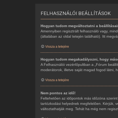
FELHASZNÁLÓI BEÁLLÍTÁSOK
Hogyan tudom megváltoztatni a beállítása
Amennyiben regisztrált felhasználó vagy, mind
(általában az oldal tetején található). Itt megv
Vissza a tetejére
Hogyan tudom megakadályozni, hogy mások
A Felhasználói vezérlőpultban a „Fórum beállítá
moderátorok, illetve saját magad fogod látni, 
Vissza a tetejére
Nem pontos az idő!
Feltehetően az időpontok más időzóna szerint
tartózkodási helyednek megfelelően. Kérjük, ve
változtathatják meg. Tehát ha még nem regiszt