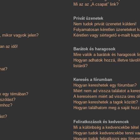
Mi az az „A csapat” link?
Privát üzenetek
Nem tudok privát üzenetet küldeni!
Folyamatosan kéretlen üzeneteket k
 mikor vagyok jelen?
Kéretlen vagy sértegető e-mailt kapta
an az idő!
Barátok és haragosok
Mire valók a barátok és haragosok li
Hogyan adhatok hozzá, illetve távolí
listáról?
mat?
Keresés a fórumban
Hogyan kereshetek egy fórumban?
Miért nem ad vissza találatot a ker
ok egy témában?
A keresésem miért ad vissza üres ol
ászólást?
Hogyan kereshetek a tagok között?
somhoz?
Hogyan találhatom meg a saját hoz
ást?
Feliratkozások és kedvencek
Mi a különbség a kedvencekbe tétel 
Hogyan tudok kedvencekbe tenni vag
Hogyan tudok feliratkozni egy fórum