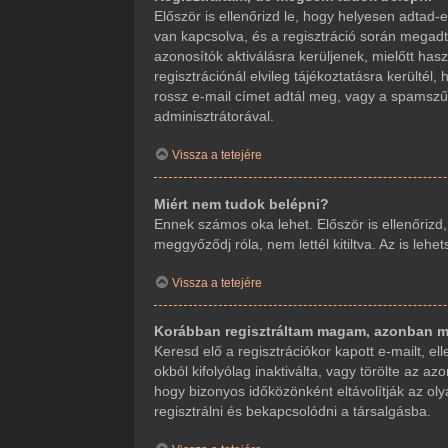
Először is ellenőrizd le, hogy helyesen adta
van kapcsolva, és a regisztráció során megadt
azonosítók aktiválásra kerüljenek, mielőtt ha
regisztrációnál elvileg tájékoztatásra kerültél
rossz e-mail címet adtál meg, vagy a spamszűr
adminisztrátorával.
Vissza a tetejére
Miért nem tudok belépni?
Ennek számos oka lehet. Először is ellenőrizd
meggyőződj róla, nem lettél kitiltva. Az is leh
Vissza a tetejére
Korábban regisztráltam magam, azonban m
Keresd elő a regisztrációkor kapott e-mailt, e
okból kifolyólag inaktiválta, vagy törölte az
hogy bizonyos időközönként eltávolítják az ol
regisztrálni és bekapcsolódni a társalgásba.