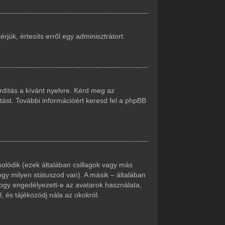
jük, értesíts erről egy adminisztrátort.
rdítás a kívánt nyelvre. Kérd meg az
tást. További információért keresd fel a phpBB
olódik (ezek általában csillagok vagy más
gy milyen státuszod van). A másik – általában
hogy engedélyezett-e az avatarok használata,
, és tájékozódj nála az okokról.