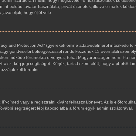
um adminisztrátorán múlik, hogy megköveteli-e hozzászólások küldéséhez
int például avatar használata, privát üzenetek, illetve e-mailek küldés
avasoljuk, hogy éljél vele.
acy and Protection Act” (gyerekek online adatvédelméről intézkedő tör
 vagy gondviselői beleegyezéssel rendelkezzenek 13 éven aluli személy
reken működő fórumokra érvényes, tehát Magyarországon nem. Ha nem
trálsz, kérj jogi segítséget. Kérjük, tartsd szem előtt, hogy a phpBB Li
zzájuk kell fordulni.
z IP-címed vagy a regisztrálni kívánt felhasználónevet. Az is előfordulha
 További segítségért lépj kapcsolatba a fórum egyik adminisztrátorával.