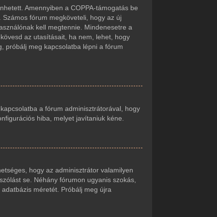
örténhetett. Amennyiben a COPPA-támogatás be
t. Számos fórum megköveteli, hogy az új
lhasználónak kell megtennie. Mindenesetre a
r kövesd az utasításait, ha nem, lehet, hogy
g, próbálj meg kapcsolatba lépni a fórum
j kapcsolatba a fórum adminisztrátorával, hogy
onfigurációs hiba, melyet javítaniuk kéne.
ehetséges, hogy az adminisztrátor valamilyen
zászólást se. Néhány fórumon ugyanis szokás,
 adatbázis méretét. Próbálj meg újra