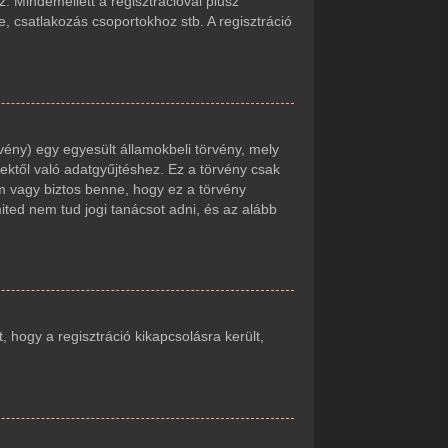
. Mindemellett a regisztrációval plusz
e, csatlakozás csoportokhoz stb. A regisztráció
vény) egy egyesült államokbeli törvény, mely
ektől való adatgyűjtéshez. Ez a törvény csak
 vagy biztos benne, hogy ez a törvény
mited nem tud jogi tanácsot adni, és az alább
t, hogy a regisztráció kikapcsolásra került,