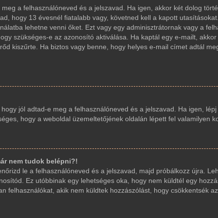
d-e meg a felhasználóneved és a jelszavad. Ha igen, akkor két dolog t
ad, hogy 13 évesnél fiatalabb vagy, követned kell a kapott utasításoka
sználatba lehetne venni őket. Ezt vagy egy adminisztrátornak vagy a fe
, hogy szükséges-e az azonosító aktiválása. Ha kaptál egy e-mailt, akko
őd kiszűrte. Ha biztos vagy benne, hogy helyes e-mail címet adtál me
, hogy jól adtad-e meg a felhasználóneved és a jelszavad. Ha igen, lép
etséges, hogy a weboldal üzemeltetőjének oldalán lépett fel valamilyen k
ár nem tudok belépni?!
llenőrizd le a felhasználóneved és a jelszavad, majd próbálkozz újra. L
 azonosítód. Ez utóbbinak egy lehetséges oka, hogy nem küldtél egy hoz
yan felhasználókat, akik nem küldtek hozzászólást, hogy csökkentsék az