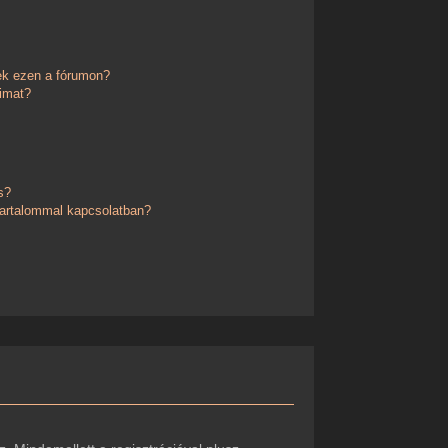
ek ezen a fórumon?
imat?
s?
 tartalommal kapcsolatban?