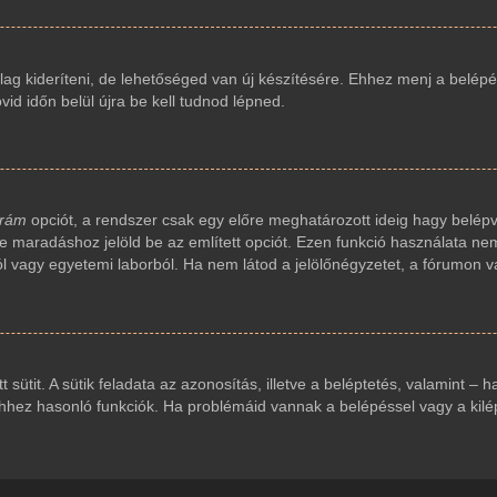
ag kideríteni, de lehetőséged van új készítésére. Ehhez menj a belépés
vid időn belül újra be kell tudnod lépned.
 rám
opciót, a rendszer csak egy előre meghatározott ideig hagy belépv
ve maradáshoz jelöld be az említett opciót. Ezen funkció használata nem
ól vagy egyetemi laborból. Ha nem látod a jelölőnégyzetet, a fórumon v
t sütit. A sütik feladata az azonosítás, illetve a beléptetés, valamint – 
ez hasonló funkciók. Ha problémáid vannak a belépéssel vagy a kilépés