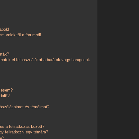
apok!
m valakitől a fórumról!
sták?
thatok el felhasználókat a barátok vagy haragosok
esésem?
dalt!?
zászólásaimat és témáimat?
és a feliratkozás között?
y feliratkozni egy témára?
ra?