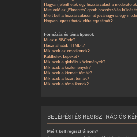
Hogyan jelenthetek egy hozzászólást a moderátoro
Mire való az „Elmentés” gomb hozzászólás küldésé
Miért kell a hozzászólásomat jóváhagynia egy mode
Hogyan ugraszthatok előre egy témát?
Formázás és téma típusok
Mi az a BBCode?
Használhatok HTML-t?
Mik azok az emotikonok?
Küldhetek képeket?
Mik azok a globális közlemények?
Mik azok a közlemények?
Mik azok a kiemelt témák?
Mik azok a lezárt témák?
Mik azok a téma ikonok?
BELÉPÉSI ÉS REGISZTRÁCIÓS KÉ
Miért kell regisztrálnom?