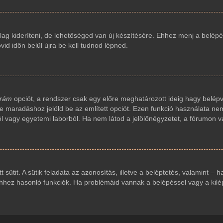
ag kideríteni, de lehetőséged van új készítésére. Ehhez menj a belépés
vid időn belül újra be kell tudnod lépned.
 rám
opciót, a rendszer csak egy előre meghatározott ideig hagy belépv
ve maradáshoz jelöld be az említett opciót. Ezen funkció használata nem
ól vagy egyetemi laborból. Ha nem látod a jelölőnégyzetet, a fórumon v
t sütit. A sütik feladata az azonosítás, illetve a beléptetés, valamint – 
ez hasonló funkciók. Ha problémáid vannak a belépéssel vagy a kilépés