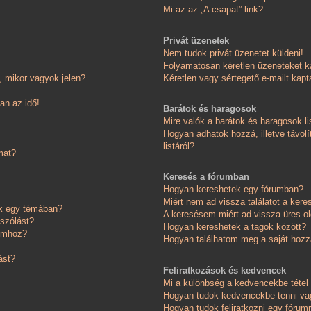
Mi az az „A csapat” link?
Privát üzenetek
Nem tudok privát üzenetet küldeni!
Folyamatosan kéretlen üzeneteket k
 mikor vagyok jelen?
Kéretlen vagy sértegető e-mailt kapta
an az idő!
Barátok és haragosok
Mire valók a barátok és haragosok li
Hogyan adhatok hozzá, illetve távolí
listáról?
mat?
Keresés a fórumban
Hogyan kereshetek egy fórumban?
Miért nem ad vissza találatot a ker
ok egy témában?
A keresésem miért ad vissza üres ol
ászólást?
Hogyan kereshetek a tagok között?
somhoz?
Hogyan találhatom meg a saját hoz
ást?
Feliratkozások és kedvencek
Mi a különbség a kedvencekbe tétel 
Hogyan tudok kedvencekbe tenni vag
Hogyan tudok feliratkozni egy fórum