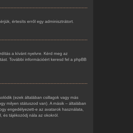
jük, értesíts erről egy adminisztrátort.
rdítás a kívánt nyelvre. Kérd meg az
tást. További információért keresd fel a phpBB
olódik (ezek általában csillagok vagy más
gy milyen státuszod van). A másik – általában
hogy engedélyezett-e az avatarok használata,
, és tájékozódj nála az okokról.