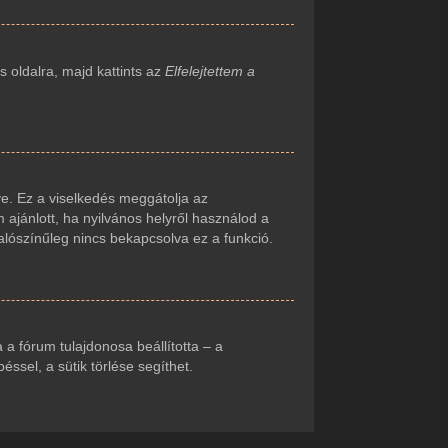
 oldalra, majd kattints az
Elfelejtettem a
e. Ez a viselkedés meggátolja az
 ajánlott, ha nyilvános helyről használod a
alószínűleg nincs bekapcsolva ez a funkció.
ha a fórum tulajdonosa beállította – a
sel, a sütik törlése segíthet.