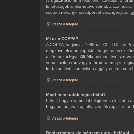
A regisztráció nem feltétlenül kötelező, a fór
lehetőségek is elérhetővé válnak a számodra, m
csupán néhány másodpercet vesz igénybe, így j
Vissza a tetejére
Mi az a COPPA?
A COPPA, vagyis az 1998-as „Child Online Priv
megköveteli a honlapoktól, hogy írásos szülői
az Amerikai Egyesült Államokban lévő szerve
vonatkozik-e rád vagy a fórumra, melyre regisz
leírtakon kívül semmilyen aggály esetén sem ho
Vissza a tetejére
Miért nem tudok regisztrálni?
Lehet, hogy a weboldal tulajdonosa letiltotta a
hogy ne tudjanak új felhasználók regisztrálni.
Vissza a tetejére
Regisztráltam, de mégsem tudok belépni