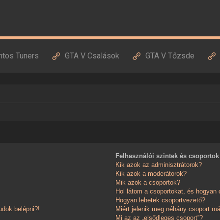
ntos Tuners
GTA V Csalások
GTA V Tőzsde
Felhasználói szintek és csoportok
Kik azok az adminisztrátorok?
Kik azok a moderátorok?
Mik azok a csoportok?
Hol látom a csoportokat, és hogyan
Hogyan lehetek csoportvezető?
dok belépni?!
Miért jelenik meg néhány csoport má
Mi az az „elsődleges csoport”?