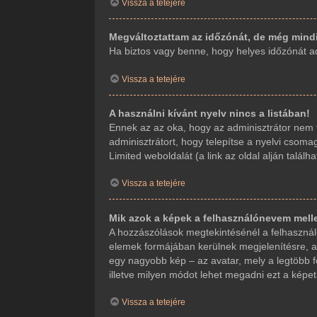
Vissza a tetejére
Megváltoztattam az időzónát, de még mindi
Ha biztos vagy benne, hogy helyes időzónát adt
Vissza a tetejére
A használni kívánt nyelv nincs a listában!
Ennek az az oka, hogy az adminisztrátor nem t
adminisztrátort, hogy telepítse a nyelvi csoma
Limited weboldalát (a link az oldal alján találha
Vissza a tetejére
Mik azok a képek a felhasználónevem mell
A hozzászólások megtekintésénél a felhasználó
elemek formájában kerülnek megjelenítésre, a
egy nagyobb kép – az avatar, mely a legtöbb f
illetve milyen módot lehet megadni ezt a képet.
Vissza a tetejére