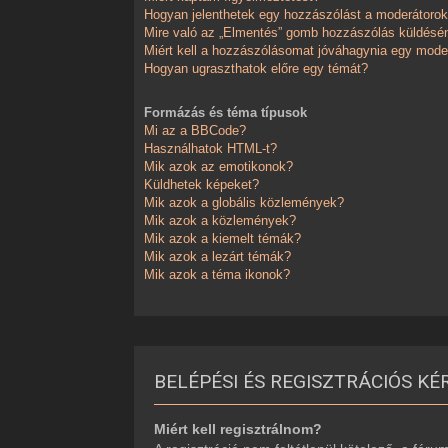
Hogyan jelenthetek egy hozzászólást a moderátoro
Mire való az „Elmentés” gomb hozzászólás küldésé
Miért kell a hozzászólásomat jóváhagynia egy mode
Hogyan ugraszthatok előre egy témát?
Formázás és téma típusok
Mi az a BBCode?
Használhatok HTML-t?
Mik azok az emotikonok?
Küldhetek képeket?
Mik azok a globális közlemények?
Mik azok a közlemények?
Mik azok a kiemelt témák?
Mik azok a lezárt témák?
Mik azok a téma ikonok?
BELÉPÉSI ÉS REGISZTRÁCIÓS KÉ
Miért kell regisztrálnom?