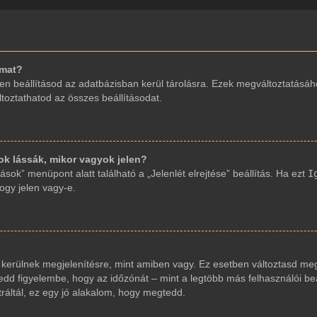
imat?
en beállításod az adatbázisban kerül tárolásra. Ezek megváltoztatásáh
áltoztathatod az összes beállításodat.
 lássák, mikor vagyok jelen?
sok” menüpont alatt található a „Jelenlét elrejtése” beállítás. Ha ezt
I
hogy jelen vagy-e.
 kerülnek megjelenítésre, mint amiben vagy. Ez esetben változtasd meg
dd figyelembe, hogy az időzónát – mint a legtöbb más felhasználói beáll
ráltál, ez egy jó alakalom, hogy megtedd.