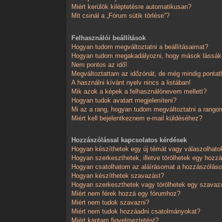
Miért kerülök kiléptetésre automatikusan?
Mit csinál a „Fórum sütik törlése”?
Felhasználói beállítások
Hogyan tudom megváltoztatni a beállításaimat?
Hogyan tudom megakadályozni, hogy mások lássák,
Nem pontos az idő!
Megváltoztattam az időzónát, de még mindig pontatl
A használni kívánt nyelv nincs a listában!
Mik azok a képek a felhasználónevem mellett?
Hogyan tudok avatart megjeleníteni?
Mi az a rang, hogyan tudom megváltoztatni a rango
Miért kell bejelentkeznem e-mail küldéséhez?
Hozzászólással kapcsolatos kérdések
Hogyan készíthetek egy új témát vagy válaszolhat
Hogyan szerkeszthetek, illetve törölhetek egy hozz
Hogyan csatolhatom az aláírásomat a hozzászólá
Hogyan készíthetek szavazást?
Hogyan szerkeszthetek vagy törölhetek egy szavaz
Miért nem férek hozzá egy fórumhoz?
Miért nem tudok szavazni?
Miért nem tudok hozzáadni csatolmányokat?
Miért kaptam figyelmeztetést?