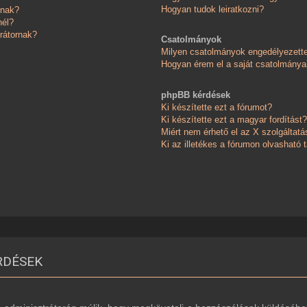
Hogyan tudok leiratkozni?
knak?
nél?
rátornak?
Csatolmányok
Milyen csatolmányok engedélyezett
Hogyan érem el a saját csatolmánya
phpBB kérdések
Ki készítette ezt a fórumot?
Ki készítette ezt a magyar fordítást?
Miért nem érhető el az X szolgáltatá
Ki az illetékes a fórumon olvasható
RDÉSEK