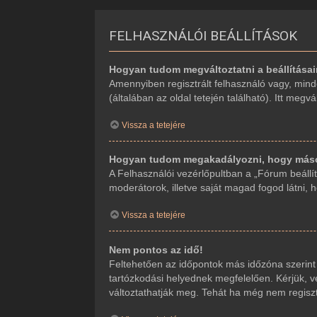
FELHASZNÁLÓI BEÁLLÍTÁSOK
Hogyan tudom megváltoztatni a beállítása
Amennyiben regisztrált felhasználó vagy, mind
(általában az oldal tetején található). Itt megv
Vissza a tetejére
Hogyan tudom megakadályozni, hogy mások
A Felhasználói vezérlőpultban a „Fórum beállítá
moderátorok, illetve saját magad fogod látni, 
Vissza a tetejére
Nem pontos az idő!
Feltehetően az időpontok más időzóna szerint
tartózkodási helyednek megfelelően. Kérjük, ve
változtathatják meg. Tehát ha még nem regiszt