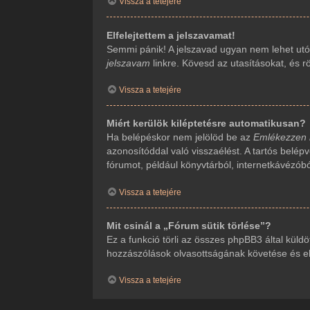
Vissza a tetejére
Elfelejtettem a jelszavamat!
Semmi pánik! A jelszavad ugyan nem lehet utól
jelszavam
linkre. Kövesd az utasításokat, és rö
Vissza a tetejére
Miért kerülök kiléptetésre automatikusan?
Ha belépéskor nem jelölöd be az
Emlékezzen
azonosítóddal való visszaélést. A tartós belép
fórumot, például könyvtárból, internetkávézób
Vissza a tetejére
Mit csinál a „Fórum sütik törlése”?
Ez a funkció törli az összes phpBB3 által küldöt
hozzászólások olvasottságának követése és ehh
Vissza a tetejére