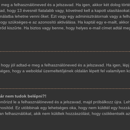
d-e meg a felhasználóneved és a jelszavad. Ha igen, akkor két dolog t
ad, hogy 13 évesnél fiatalabb vagy, követned kell a kapott utasításoka
sználatba lehetne venni őket. Ezt vagy egy adminisztrátornak vagy a fe
, hogy szükséges-e az azonosító aktiválása. Ha kaptál egy e-mailt, akko
őd kiszűrte. Ha biztos vagy benne, hogy helyes e-mail címet adtál me
, hogy jól adtad-e meg a felhasználóneved és a jelszavad. Ha igen, lép
etséges, hogy a weboldal üzemeltetőjének oldalán lépett fel valamilyen k
ár nem tudok belépni?!
llenőrizd le a felhasználóneved és a jelszavad, majd próbálkozz újra. L
 azonosítód. Ez utóbbinak egy lehetséges oka, hogy nem küldtél egy hoz
yan felhasználókat, akik nem küldtek hozzászólást, hogy csökkentsék az