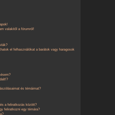
apok!
m valakitől a fórumról!
sták?
thatok el felhasználókat a barátok vagy haragosok
esésem?
dalt!?
zászólásaimat és témáimat?
és a feliratkozás között?
y feliratkozni egy témára?
ra?