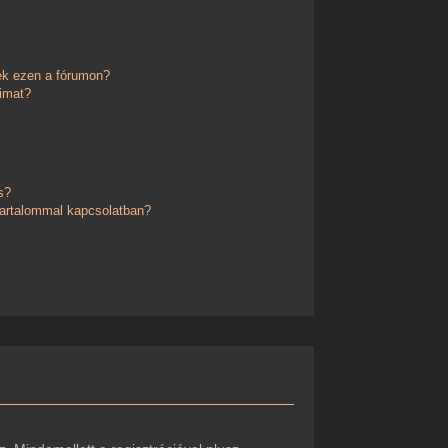
ek ezen a fórumon?
imat?
s?
 tartalommal kapcsolatban?