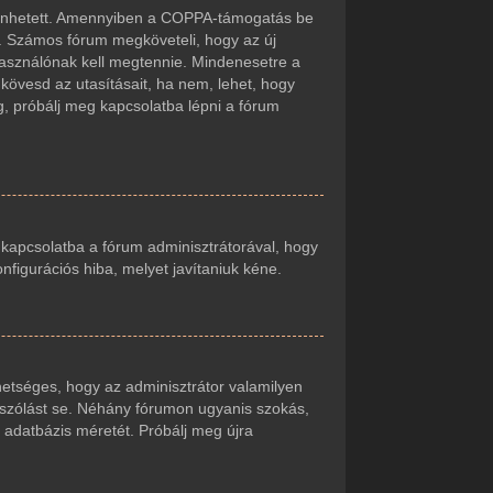
örténhetett. Amennyiben a COPPA-támogatás be
t. Számos fórum megköveteli, hogy az új
lhasználónak kell megtennie. Mindenesetre a
r kövesd az utasításait, ha nem, lehet, hogy
g, próbálj meg kapcsolatba lépni a fórum
j kapcsolatba a fórum adminisztrátorával, hogy
onfigurációs hiba, melyet javítaniuk kéne.
ehetséges, hogy az adminisztrátor valamilyen
zászólást se. Néhány fórumon ugyanis szokás,
 adatbázis méretét. Próbálj meg újra