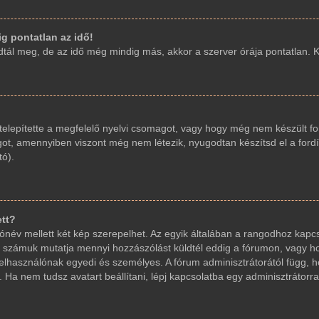
g pontatlan az idő!
ál meg, de az idő még mindig más, akkor a szerver órája pontatlan. Kér
elepítette a megfelelő nyelvi csomagot, vagy hogy még nem készült fo
got, amennyiben viszont még nem létezik, nyugodtan készítsd el a fordí
tó).
ett?
név mellett két kép szerepelhet. Az egyik általában a rangodhoz kapcs
 számuk mutatja mennyi hozzászólást küldtél eddig a fórumon, vagy ho
elhasználónak egyedi és személyes. A fórum adminisztrátorától függ, 
 Ha nem tudsz avatart beállítani, lépj kapcsolatba egy adminisztrátorral