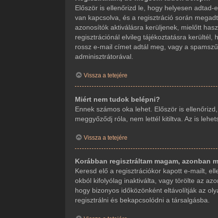
Először is ellenőrizd le, hogy helyesen adta
van kapcsolva, és a regisztráció során megadt
azonosítók aktiválásra kerüljenek, mielőtt ha
regisztrációnál elvileg tájékoztatásra kerültél
rossz e-mail címet adtál meg, vagy a spamszűr
adminisztrátorával.
Vissza a tetejére
Miért nem tudok belépni?
Ennek számos oka lehet. Először is ellenőrizd
meggyőződj róla, nem lettél kitiltva. Az is leh
Vissza a tetejére
Korábban regisztráltam magam, azonban m
Keresd elő a regisztrációkor kapott e-mailt, e
okból kifolyólag inaktiválta, vagy törölte az
hogy bizonyos időközönként eltávolítják az ol
regisztrálni és bekapcsolódni a társalgásba.