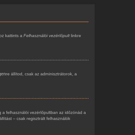
oz kattints a
Felhasználói vezérlőpult
linkre
gen
re állítod, csak az adminisztrátorok, a
 a felhasználói vezérlőpultban az időzónád a
ítást – csak regisztrált felhasználók