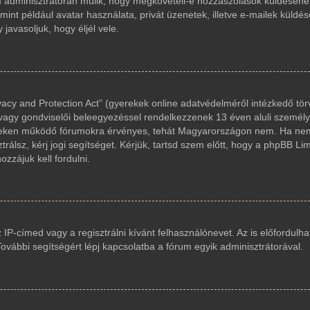
um adminisztrátorán múlik, hogy megköveteli-e hozzászólások küldéséhez
int például avatar használata, privát üzenetek, illetve e-mailek küldés
avasoljuk, hogy éljél vele.
acy and Protection Act” (gyerekek online adatvédelméről intézkedő tör
 vagy gondviselői beleegyezéssel rendelkezzenek 13 éven aluli személy
reken működő fórumokra érvényes, tehát Magyarországon nem. Ha nem
trálsz, kérj jogi segítséget. Kérjük, tartsd szem előtt, hogy a phpBB Li
zzájuk kell fordulni.
z IP-címed vagy a regisztrálni kívánt felhasználónevet. Az is előfordulha
 További segítségért lépj kapcsolatba a fórum egyik adminisztrátorával.