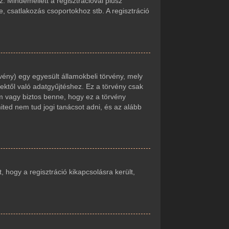
. Mindemellett a regisztrációval plusz
e, csatlakozás csoportokhoz stb. A regisztráció
vény) egy egyesült államokbeli törvény, mely
ektől való adatgyűjtéshez. Ez a törvény csak
 vagy biztos benne, hogy ez a törvény
mited nem tud jogi tanácsot adni, és az alább
t, hogy a regisztráció kikapcsolásra került,