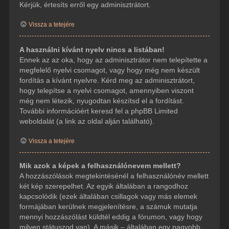
Kérjük, értesíts erről egy adminisztrátort.
Vissza a tetejére
A használni kívánt nyelv nincs a listában!
Ennek az az oka, hogy az adminisztrátor nem telepítette a
megfelelő nyelvi csomagot, vagy hogy még nem készült
fordítás a kívánt nyelvre. Kérd meg az adminisztrátort,
hogy telepítse a nyelvi csomagot, amennyiben viszont
még nem létezik, nyugodtan készítsd el a fordítást.
További információért keresd fel a phpBB Limited
weboldalát (a link az oldal alján található).
Vissza a tetejére
Mik azok a képek a felhasználónevem mellett?
A hozzászólások megtekintésénél a felhasználónév mellett
két kép szerepelhet. Az egyik általában a rangodhoz
kapcsolódik (ezek általában csillagok vagy más elemek
formájában kerülnek megjelenítésre, a számuk mutatja
mennyi hozzászólást küldtél eddig a fórumon, vagy hogy
milyen státuszod van). A másik – általában egy nagyobb