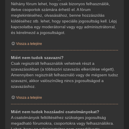
Néhány fórum lehet, hogy csak bizonyos felhasználók,
illetve csoportok számára érhető el. A fórum
megtekintéséhez, olvasásához, benne hozzászólás
küldéséhez stb. lehet, hogy speciális jogosultság kell. Lépj
kapcsolatba egy moderátorral vagy egy adminisztrátorral,
és kérelmezd a jogosultságot.
Vissza a tetejére
Miért nem tudok szavazni?
Csak regisztrált felhasználók vehetnek részt a
szavazásokban (a többszöri szavazás elkerülése végett).
Amennyiben regisztrált felhasználó vagy de mégsem tudsz
szavazni, akkor valószínűleg nincs jogosultságod a
szavazáshoz.
Vissza a tetejére
Miért nem tudok hozzáadni csatolmányokat?
A csatolmányok feltöltéséhez szükséges jogosultság
megadható fórumokra, csoportokra vagy felhasználókra.
Lehet, hogy az adminisztrátor nem engedélyezte