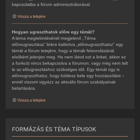
kapcsolatba a fórum adminisztrátorával.
Vissza a tetejére
Hogyan ugraszthatok előre egy témát?
A téma megtekintésénél megjelenő „Téma
előreugrasztása” linkre kattintva „előreugraszthatsz” egy
témát a fórum tetejére, hogy a témák felsorolásánál
elsőként jelenjen meg. Ha nem látod ezt a linket, akkor ez
a funkció nincs bekapcsolva a fórumon, vagy még nem telt
le az előugrasztáshoz szükséges idő. Egy témát úgy is
előreugraszthatsz, hogy küldesz bele egy hozzászólást –
ennél viszont vigyázz az aktuális fórum szabályainak
betartására.
Vissza a tetejére
FORMÁZÁS ÉS TÉMA TÍPUSOK