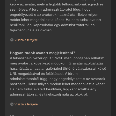
kép – az avatar, mely a legtöbb felhasználónak egyedi és
személyes. A fórum adminisztrátorától függ, hogy
engedélyezett-e az avatarok használata, illetve milyen
módot lehet megadni ezt a képet. Ha nem tudsz avatart
beállítani, lépj kapcsolatba egy adminisztrátorral, és
tájékozódj nála az okokról.
Vissza a tetejére
Hogyan tudok avatart megjeleníteni?
A felhasználói vezérlőpult “Profil” menüpontjában adhatsz
meg avatart a következő módokon: Gravatar szolgáltatás
használatával, avatar galériából történő választással, külső
URL megadásával és feltöltéssel. A fórum
adminisztrátorától függ, hogy engedélyezett-e az avatarok
használta, illetve milyen módon lehet megadni ezt a képet.
Ha nem tudsz avatart beállítani, lépj kapcsolatba egy
adminisztrátorral, és tájékozódj nála az okokról.
Vissza a tetejére