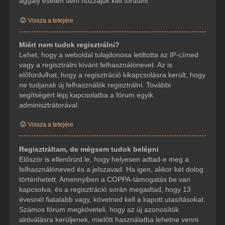
aggály esetén sem hozzájuk kell fordulni.
Vissza a tetejére
Miért nem tudok regisztrálni?
Lehet, hogy a weboldal tulajdonosa letiltotta az IP-címed
vagy a regisztrálni kívánt felhasználónevet. Az is
előfordulhat, hogy a regisztráció kikapcsolásra került, hogy
ne tudjanak új felhasználók regisztrálni. További
segítségért lépj kapcsolatba a fórum egyik
adminisztrátorával.
Vissza a tetejére
Regisztráltam, de mégsem tudok belépni
Először is ellenőrizd le, hogy helyesen adtad-e meg a
felhasználóneved és a jelszavad. Ha igen, akkor két dolog
történhetett. Amennyiben a COPPA-támogatás be van
kapcsolva, és a regisztráció során megadtad, hogy 13
évesnél fiatalabb vagy, követned kell a kapott utasításokat.
Számos fórum megköveteli, hogy az új azonosítók
aktiválásra kerüljenek, mielőtt használatba lehetne venni