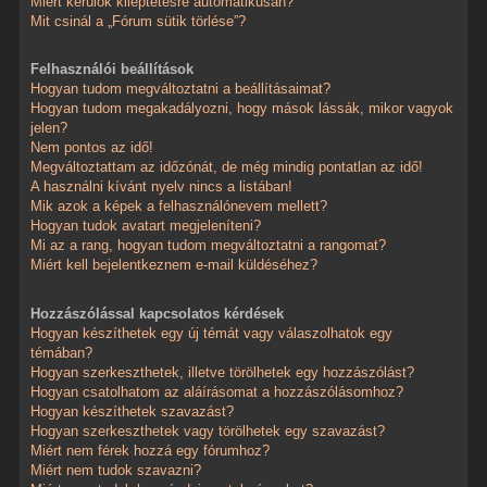
Miért kerülök kiléptetésre automatikusan?
Mit csinál a „Fórum sütik törlése”?
Felhasználói beállítások
Hogyan tudom megváltoztatni a beállításaimat?
Hogyan tudom megakadályozni, hogy mások lássák, mikor vagyok
jelen?
Nem pontos az idő!
Megváltoztattam az időzónát, de még mindig pontatlan az idő!
A használni kívánt nyelv nincs a listában!
Mik azok a képek a felhasználónevem mellett?
Hogyan tudok avatart megjeleníteni?
Mi az a rang, hogyan tudom megváltoztatni a rangomat?
Miért kell bejelentkeznem e-mail küldéséhez?
Hozzászólással kapcsolatos kérdések
Hogyan készíthetek egy új témát vagy válaszolhatok egy
témában?
Hogyan szerkeszthetek, illetve törölhetek egy hozzászólást?
Hogyan csatolhatom az aláírásomat a hozzászólásomhoz?
Hogyan készíthetek szavazást?
Hogyan szerkeszthetek vagy törölhetek egy szavazást?
Miért nem férek hozzá egy fórumhoz?
Miért nem tudok szavazni?