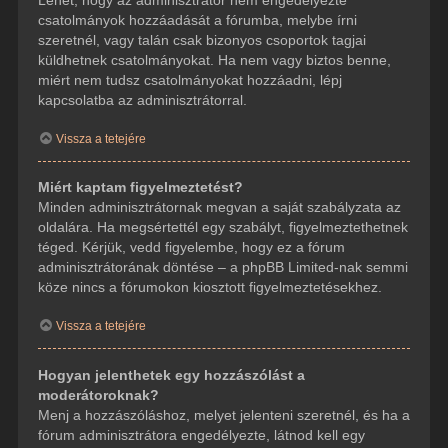
csatolmányok hozzáadását a fórumba, melybe írni
szeretnél, vagy talán csak bizonyos csoportok tagjai
küldhetnek csatolmányokat. Ha nem vagy biztos benne,
miért nem tudsz csatolmányokat hozzáadni, lépj
kapcsolatba az adminisztrátorral.
Vissza a tetejére
Miért kaptam figyelmeztetést?
Minden adminisztrátornak megvan a saját szabályzata az
oldalára. Ha megsértettél egy szabályt, figyelmeztethetnek
téged. Kérjük, vedd figyelembe, hogy ez a fórum
adminisztrátorának döntése – a phpBB Limited-nak semmi
köze nincs a fórumokon kiosztott figyelmeztetésekhez.
Vissza a tetejére
Hogyan jelenthetek egy hozzászólást a
moderátoroknak?
Menj a hozzászóláshoz, melyet jelenteni szeretnél, és ha a
fórum adminisztrátora engedélyezte, látnod kell egy