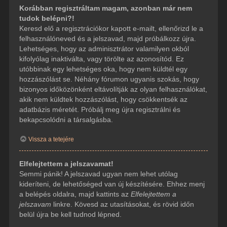
Korábban regisztráltam magam, azonban már nem
tudok belépni?!
Keresd elő a regisztrációkor kapott e-mailt, ellenőrizd le a
felhasználóneved és a jelszavad, majd próbálkozz újra.
Lehetséges, hogy az adminisztrátor valamilyen okból
kifolyólag inaktiválta, vagy törölte az azonosítód. Ez
utóbbinak egy lehetséges oka, hogy nem küldtél egy
hozzászólást se. Néhány fórumon ugyanis szokás, hogy
bizonyos időközönként eltávolítják az olyan felhasználókat,
akik nem küldtek hozzászólást, hogy csökkentsék az
adatbázis méretét. Próbálj meg újra regisztrálni és
bekapcsolódni a társalgásba.
Vissza a tetejére
Elfelejtettem a jelszavamat!
Semmi pánik! A jelszavad ugyan nem lehet utólag
kideríteni, de lehetőséged van új készítésére. Ehhez menj
a belépés oldalra, majd kattints az
Elfelejtettem a
jelszavam
linkre. Kövesd az utasításokat, és rövid időn
belül újra be kell tudnod lépned.