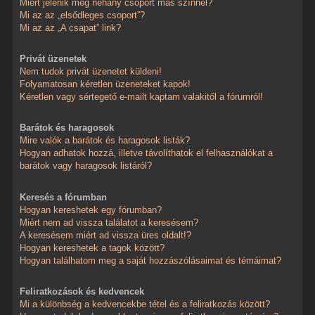
Miért jelenik meg néhány csoport más színnel?
Mi az az „elsődleges csoport”?
Mi az az „A csapat” link?
Privát üzenetek
Nem tudok privát üzenetet küldeni!
Folyamatosan kéretlen üzeneteket kapok!
Kéretlen vagy sértegető e-mailt kaptam valakitől a fórumról!
Barátok és haragosok
Mire valók a barátok és haragosok listák?
Hogyan adhatok hozzá, illetve távolíthatok el felhasználókat a
barátok vagy haragosok listáról?
Keresés a fórumban
Hogyan kereshetek egy fórumban?
Miért nem ad vissza találatot a keresésem?
A keresésem miért ad vissza üres oldalt!?
Hogyan kereshetek a tagok között?
Hogyan találhatom meg a saját hozzászólásaimat és témáimat?
Feliratkozások és kedvencek
Mi a különbség a kedvencekbe tétel és a feliratkozás között?