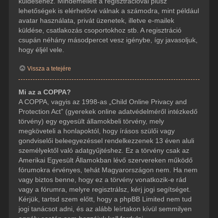
küldéséhez. Mindemellett a regisztrációval plusz
lehetőségek is elérhetővé válnak a számodra, mint például
avatar használata, privát üzenetek, illetve e-mailek
küldése, csatlakozás csoportokhoz stb. A regisztráció
csupán néhány másodpercet vesz igénybe, így javasoljuk,
hogy éljél vele.
Vissza a tetejére
Mi az a COPPA?
A COPPA, vagyis az 1998-as „Child Online Privacy and
Protection Act” (gyerekek online adatvédelméről intézkedő
törvény) egy egyesült államokbeli törvény, mely
megköveteli a honlapoktól, hogy írásos szülői vagy
gondviselői beleegyezéssel rendelkezzenek 13 éven aluli
személyektől való adatgyűjtéshez. Ez a törvény csak az
Amerikai Egyesült Államokban lévő szervereken működő
fórumokra érvényes, tehát Magyarországon nem. Ha nem
vagy biztos benne, hogy ez a törvény vonatkozik-e rád
vagy a fórumra, melyre regisztrálsz, kérj jogi segítséget.
Kérjük, tartsd szem előtt, hogy a phpBB Limited nem tud
jogi tanácsot adni, és az alább leírtakon kívül semmilyen