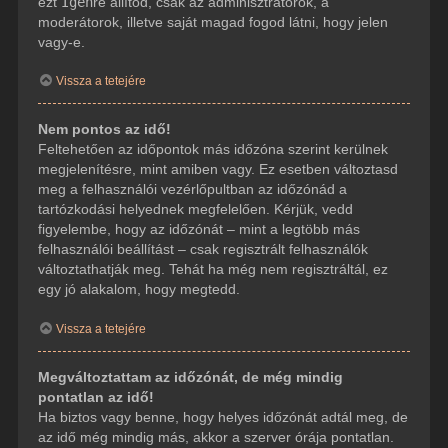
ezt
Igen
re állítod, csak az adminisztrátorok, a
moderátorok, illetve saját magad fogod látni, hogy jelen
vagy-e.
Vissza a tetejére
Nem pontos az idő!
Feltehetően az időpontok más időzóna szerint kerülnek
megjelenítésre, mint amiben vagy. Ez esetben változtasd
meg a felhasználói vezérlőpultban az időzónád a
tartózkodási helyednek megfelelően. Kérjük, vedd
figyelembe, hogy az időzónát – mint a legtöbb más
felhasználói beállítást – csak regisztrált felhasználók
változtathatják meg. Tehát ha még nem regisztráltál, ez
egy jó alakalom, hogy megtedd.
Vissza a tetejére
Megváltoztattam az időzónát, de még mindig
pontatlan az idő!
Ha biztos vagy benne, hogy helyes időzónát adtál meg, de
az idő még mindig más, akkor a szerver órája pontatlan.