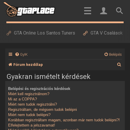
GTA Online Los Santos Tuners
GTA V Csalások
GyIK
Belépés
K
Fórum kezdőlap
e
Gyakran ismételt kérdések
r
Belépési és regisztrációs kérdések
e
Miért kell regisztrálnom?
s
Mi az a COPPA?
Miért nem tudok regisztrálni?
é
Regisztráltam, de mégsem tudok belépni
Miért nem tudok belépni?
s
Korábban regisztráltam magam, azonban már nem tudok belépni?!
Elfelejtettem a jelszavamat!