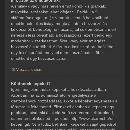
Mik azok az emotikonok?
A smiley-k vagy más néven emotikonok kis grafikák,
melyekkel érzéseket lehet kifejezni. Például a :)
vidámot/boldogot, a :( szomorút jelent. A használható
emotikonok teljes listája megtalálható a hozzászólás
küldésénél. Lehetőleg ne használj túl sok emotikont, mert
nehezen lesz olvasható a hozzászólás, ezért pedig egy
moderátor kiszerkesztheti őket, vagy akár az egész
hozzászólást törölheti. A fórum adminisztrátora beállíthat
egy felső korlátot, melynél nem használhatsz több
emotikont egy hozzászólásban.
Vissza a tetejére
Küldhetek képeket?
Igen, megjeleníthetsz képeket a hozzászólásaidban.
Azonban, ha az adminisztrátor engedélyezte a
csatolmányok hozzáadását, akkor a képeket egyenesen a
fórumra is feltöltheted. Ellenkező esetben a képeket egy
publikus, mindenki által elérhető szerveren kell tárolnod,
és onnan belinkelned – például: http://www.akarmi.hu/en-
kepem.gif. Nem tudsz belinkelni képeket a saját gépedről