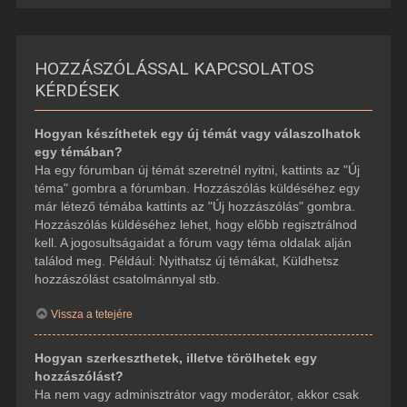
HOZZÁSZÓLÁSSAL KAPCSOLATOS
KÉRDÉSEK
Hogyan készíthetek egy új témát vagy válaszolhatok
egy témában?
Ha egy fórumban új témát szeretnél nyitni, kattints az "Új
téma" gombra a fórumban. Hozzászólás küldéséhez egy
már létező témába kattints az "Új hozzászólás" gombra.
Hozzászólás küldéséhez lehet, hogy előbb regisztrálnod
kell. A jogosultságaidat a fórum vagy téma oldalak alján
találod meg. Például: Nyithatsz új témákat, Küldhetsz
hozzászólást csatolmánnyal stb.
Vissza a tetejére
Hogyan szerkeszthetek, illetve törölhetek egy
hozzászólást?
Ha nem vagy adminisztrátor vagy moderátor, akkor csak