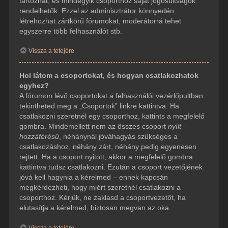
tartozhat, és mindegyik csoporthoz saját jogosultságok
rendelhetők. Ezzel az adminisztrátor könnyedén
létrehozhat zártkörű fórumokat, moderátorrá tehet
egyszerre több felhasználót stb.
Vissza a tetejére
Hol látom a csoportokat, és hogyan csatlakozhatok
egyhez?
A fórumon lévő csoportokat a felhasználói vezérlőpultban
tekintheted meg a „Csoportok” linkre kattintva. Ha
csatlakozni szeretnél egy csoporthoz, kattints a megfelelő
gombra. Mindemellett nem az összes csoport
nyílt
hozzáférésű
, néhánynál jóváhagyás szükséges a
csatlakozáshoz, néhány zárt, néhány pedig egyenesen
rejtett. Ha a csoport nyitott, akkor a megfelelő gombra
kattintva tudsz csatlakozni. Ezután a csoport vezetőjének
jóvá kell hagynia a kérelmed – ennek kapcsán
megkérdezheti, hogy miért szeretnél csatlakozni a
csoporthoz. Kérjük, ne zaklasd a csoportvezetőt, ha
elutasítja a kérelmed, biztosan megvan az oka.
Vissza a tetejére