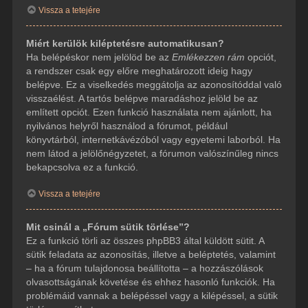
Vissza a tetejére
Miért kerülök kiléptetésre automatikusan?
Ha belépéskor nem jelölöd be az
Emlékezzen rám
opciót,
a rendszer csak egy előre meghatározott ideig hagy
belépve. Ez a viselkedés meggátolja az azonosítóddal való
visszaélést. A tartós belépve maradáshoz jelöld be az
említett opciót. Ezen funkció használata nem ajánlott, ha
nyilvános helyről használod a fórumot, például
könyvtárból, internetkávézóból vagy egyetemi laborból. Ha
nem látod a jelölőnégyzetet, a fórumon valószínűleg nincs
bekapcsolva ez a funkció.
Vissza a tetejére
Mit csinál a „Fórum sütik törlése”?
Ez a funkció törli az összes phpBB3 által küldött sütit. A
sütik feladata az azonosítás, illetve a beléptetés, valamint
– ha a fórum tulajdonosa beállította – a hozzászólások
olvasottságának követése és ehhez hasonló funkciók. Ha
problémáid vannak a belépéssel vagy a kilépéssel, a sütik