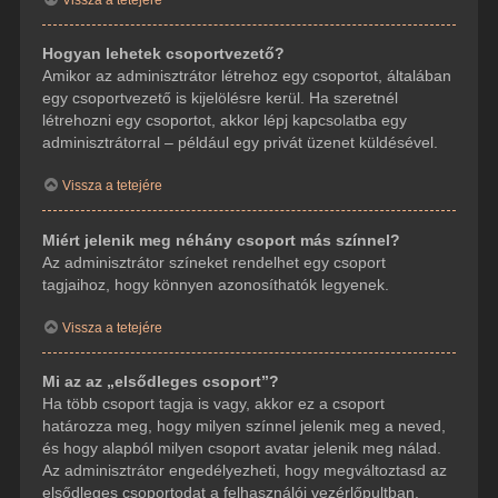
Hogyan lehetek csoportvezető?
Amikor az adminisztrátor létrehoz egy csoportot, általában
egy csoportvezető is kijelölésre kerül. Ha szeretnél
létrehozni egy csoportot, akkor lépj kapcsolatba egy
adminisztrátorral – például egy privát üzenet küldésével.
Vissza a tetejére
Miért jelenik meg néhány csoport más színnel?
Az adminisztrátor színeket rendelhet egy csoport
tagjaihoz, hogy könnyen azonosíthatók legyenek.
Vissza a tetejére
Mi az az „elsődleges csoport”?
Ha több csoport tagja is vagy, akkor ez a csoport
határozza meg, hogy milyen színnel jelenik meg a neved,
és hogy alapból milyen csoport avatar jelenik meg nálad.
Az adminisztrátor engedélyezheti, hogy megváltoztasd az
elsődleges csoportodat a felhasználói vezérlőpultban.