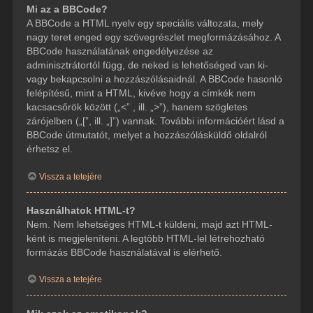
Mi az a BBCode?
A BBCode a HTML nyelv egy speciális változata, mely
nagy teret enged egy szövegrészlet megformázásához. A
BBCode használatának engedélyezése az
adminisztrátortól függ, de neked is lehetőséged van ki-
vagy bekapcsolni a hozzászólásaidnál. A BBCode hasonló
felépítésű, mint a HTML, kivéve hogy a címkék nem
kacsacsőrök között („<” , ill. „>”), hanem szögletes
zárójelben („[”, ill. „]”) vannak. További információért lásd a
BBCode útmutatót, melyet a hozzászólásküldő oldalról
érhetsz el.
Vissza a tetejére
Használhatok HTML-t?
Nem. Nem lehetséges HTML-t küldeni, majd azt HTML-
ként is megjeleníteni. A legtöbb HTML-lel létrehozható
formázás BBCode használatával is elérhető.
Vissza a tetejére