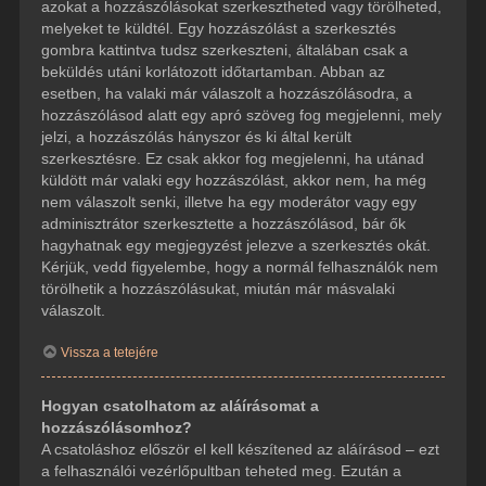
azokat a hozzászólásokat szerkesztheted vagy törölheted,
melyeket te küldtél. Egy hozzászólást a szerkesztés
gombra kattintva tudsz szerkeszteni, általában csak a
beküldés utáni korlátozott időtartamban. Abban az
esetben, ha valaki már válaszolt a hozzászólásodra, a
hozzászólásod alatt egy apró szöveg fog megjelenni, mely
jelzi, a hozzászólás hányszor és ki által került
szerkesztésre. Ez csak akkor fog megjelenni, ha utánad
küldött már valaki egy hozzászólást, akkor nem, ha még
nem válaszolt senki, illetve ha egy moderátor vagy egy
adminisztrátor szerkesztette a hozzászólásod, bár ők
hagyhatnak egy megjegyzést jelezve a szerkesztés okát.
Kérjük, vedd figyelembe, hogy a normál felhasználók nem
törölhetik a hozzászólásukat, miután már másvalaki
válaszolt.
Vissza a tetejére
Hogyan csatolhatom az aláírásomat a
hozzászólásomhoz?
A csatoláshoz először el kell készítened az aláírásod – ezt
a felhasználói vezérlőpultban teheted meg. Ezután a