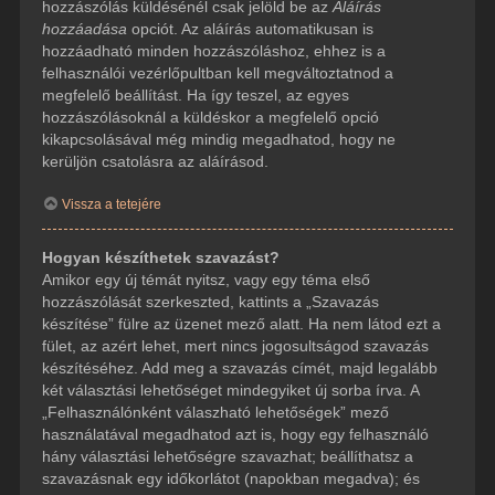
hozzászólás küldésénél csak jelöld be az
Aláírás
hozzáadása
opciót. Az aláírás automatikusan is
hozzáadható minden hozzászóláshoz, ehhez is a
felhasználói vezérlőpultban kell megváltoztatnod a
megfelelő beállítást. Ha így teszel, az egyes
hozzászólásoknál a küldéskor a megfelelő opció
kikapcsolásával még mindig megadhatod, hogy ne
kerüljön csatolásra az aláírásod.
Vissza a tetejére
Hogyan készíthetek szavazást?
Amikor egy új témát nyitsz, vagy egy téma első
hozzászólását szerkeszted, kattints a „Szavazás
készítése” fülre az üzenet mező alatt. Ha nem látod ezt a
fület, az azért lehet, mert nincs jogosultságod szavazás
készítéséhez. Add meg a szavazás címét, majd legalább
két választási lehetőséget mindegyiket új sorba írva. A
„Felhasználónként válaszható lehetőségek” mező
használatával megadhatod azt is, hogy egy felhasználó
hány választási lehetőségre szavazhat; beállíthatsz a
szavazásnak egy időkorlátot (napokban megadva); és