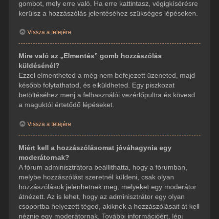
gombot, mely erre való. Ha erre kattintasz, végigkísérésre
kerülsz a hozzászólás jelentéséhez szükséges lépéseken.
Vissza a tetejére
Mire való az „Elmentés” gomb hozzászólás
küldésénél?
Ezzel elmentheted a még nem befejezett üzeneted, majd
később folytathatod, és elküldheted. Egy piszkozat
betöltéséhez menj a felhasználói vezérlőpultra és kövesd
a maguktól értetődő lépéseket.
Vissza a tetejére
Miért kell a hozzászólásomat jóváhagynia egy
moderátornak?
A fórum adminisztrátora beállíthatta, hogy a fórumban,
melybe hozzászólást szeretnél küldeni, csak olyan
hozzászólások jelenhetnek meg, melyeket egy moderátor
átnézett. Az is lehet, hogy az adminisztrátor egy olyan
csoportba helyezett téged, akiknek a hozzászólásait át kell
néznie egy moderátornak. További információért, lépj