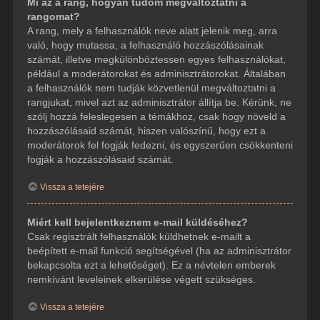
Mi az a rang, hogyan tudom megváltoztatni a
rangomat?
A rang, mely a felhasználók neve alatt jelenik meg, arra
való, hogy mutassa, a felhasználó hozzászólásainak
számát, illetve megkülönböztessen egyes felhasználókat,
például a moderátorokat és adminisztrátorokat. Általában
a felhasználók nem tudják közvetlenül megváltoztatni a
rangjukat, mivel azt az adminisztrátor állítja be. Kérünk, ne
szólj hozzá feleslegesen a témákhoz, csak hogy növeld a
hozzászólásaid számát, hiszen valószínű, hogy ezt a
moderátorok fel fogják fedezni, és egyszerűen csökkenteni
fogják a hozzászólásaid számát.
Vissza a tetejére
Miért kell bejelentkeznem e-mail küldéséhez?
Csak regisztrált felhasználók küldhetnek e-mailt a
beépített e-mail funkció segítségével (ha az adminisztrátor
bekapcsolta ezt a lehetőséget). Ez a névtelen emberek
nemkívánt leveleinek elkerülése végett szükséges.
Vissza a tetejére