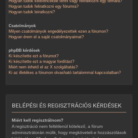
Hogyan tudok kedvencekbe tenni vagy feliratkozni egy témára?
Hogyan tudok feliratkozni egy fórumra?
Hogyan tudok leiratkozni?
Csatolmányok
Milyen csatolmányok engedélyezettek ezen a fórumon?
Hogyan érem el a saját csatolmányaimat?
phpBB kérdések
Ki készítette ezt a fórumot?
Ki készítette ezt a magyar fordítást?
Miért nem érhető el az X szolgáltatás?
Ki az illetékes a fórumon olvasható tartalommal kapcsolatban?
BELÉPÉSI ÉS REGISZTRÁCIÓS KÉRDÉSEK
Miért kell regisztrálnom?
A regisztráció nem feltétlenül kötelező, a fórum
adminisztrátorán múlik, hogy megköveteli-e hozzászólások