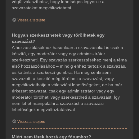
végül választhatsz, hogy lehetséges legyen-e a
szavazatokat megváltoztatatni.
Vissza a tetejére
Hogyan szerkeszthetek vagy törölhetek egy
szavazást?
A hozzászólásokhoz hasonlóan a szavazásokat is csak a
készítő, egy moderátor vagy egy adminisztrátor
szerkesztheti. Egy szavazás szerkesztéséhez menj a téma
első hozzászólásához – mindig ehhez tartozik a szavazás,
és kattints a
szerkeszt
gombra. Ha még senki sem
szavazott, a készítő még törölheti a szavazást, vagy
megváltoztathatja a választási lehetőségeket, de ha már
érkezett szavazat, csak egy adminisztrátor vagy egy
moderátor törölheti vagy szerkesztheti a szavazást. Így
nem lehet manipulálni a szavazást a szavazási
lehetőségek megváltoztatásával.
Vissza a tetejére
Miért nem férek hozzá egy fórumhoz?