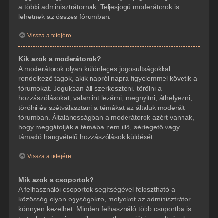
a többi adminisztrátornak. Teljesjogú moderátorok is
lehetnek az összes fórumban.
Vissza a tetejére
Kik azok a moderátorok?
A moderátorok olyan különleges jogosultságokkal
rendelkező tagok, akik napról napra figyelemmel követik a
fórumokat. Jogukban áll szerkeszteni, törölni a
hozzászólásokat, valamint lezárni, megnyitni, áthelyezni,
törölni és szétválasztani a témákat az általuk moderált
fórumban. Általánosságban a moderátorok azért vannak,
hogy meggátolják a témába nem illő, sértegető vagy
támadó hangvételű hozzászólások küldését.
Vissza a tetejére
Mik azok a csoportok?
A felhasználói csoportok segítségével felosztható a
közösség olyan egységekre, melyeket az adminisztrátor
könnyen kezelhet. Minden felhasználó több csoportba is