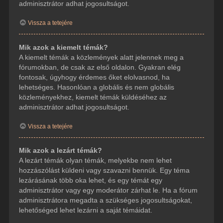
adminisztrátor adhat jogosultságot.
Vissza a tetejére
Mik azok a kiemelt témák?
A kiemelt témák a közlemények alatt jelennek meg a
fórumokban, de csak az első oldalon. Gyakran elég
fontosak, úgyhogy érdemes őket elolvasnod, ha
lehetséges. Hasonlóan a globális és nem globális
közleményekhez, kiemelt témák küldéséhez az
adminisztrátor adhat jogosultságot.
Vissza a tetejére
Mik azok a lezárt témák?
A lezárt témák olyan témák, melyekbe nem lehet
hozzászólást küldeni vagy szavazni bennük. Egy téma
lezárásának több oka lehet, és egy témát egy
adminisztrátor vagy egy moderátor zárhat le. Ha a fórum
adminisztrátora megadta a szükséges jogosultságokat,
lehetőséged lehet lezárni a saját témáidat.