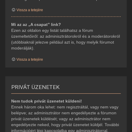
Vissza a tetejére
Mi az az „A csapat” link?
Ezen az oldalon egy listát találhatsz a fórum
üzemeltetőiről: az adminisztrátorokról és a moderátorokról
(utóbbiaknál jelezve például azt is, hogy melyik fórumot
moderálják).
Vissza a tetejére
PRIVÁT ÜZENETEK
Nem tudok privát üzenetet küldeni!
Ennek három oka lehet: nem regisztráltál, vagy nem vagy
belépve; az adminisztrátor nem engedélyezte a fórumon
privát üzenetek küldését; vagy az adminisztrátor nem
engedélyezte neked, hogy privát üzenetet küldjél. További
információért lépj kapcsolatba egy adminisztrátorral.