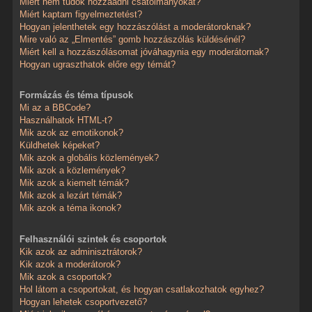
Miért nem tudok hozzáadni csatolmányokat?
Miért kaptam figyelmeztetést?
Hogyan jelenthetek egy hozzászólást a moderátoroknak?
Mire való az „Elmentés” gomb hozzászólás küldésénél?
Miért kell a hozzászólásomat jóváhagynia egy moderátornak?
Hogyan ugraszthatok előre egy témát?
Formázás és téma típusok
Mi az a BBCode?
Használhatok HTML-t?
Mik azok az emotikonok?
Küldhetek képeket?
Mik azok a globális közlemények?
Mik azok a közlemények?
Mik azok a kiemelt témák?
Mik azok a lezárt témák?
Mik azok a téma ikonok?
Felhasználói szintek és csoportok
Kik azok az adminisztrátorok?
Kik azok a moderátorok?
Mik azok a csoportok?
Hol látom a csoportokat, és hogyan csatlakozhatok egyhez?
Hogyan lehetek csoportvezető?