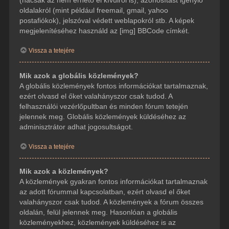
(hacsak az nem érhető el kívülről is), azonosítást igénylő
oldalakról (mint például freemail, gmail, yahoo
postafiókok), jelszóval védett weblapokról stb. A képek
megjelenítéséhez használd az [img] BBCode címkét.
Vissza a tetejére
Mik azok a globális közlemények?
A globális közlemények fontos információkat tartalmaznak,
ezért olvasd el őket valahányszor csak tudod. A
felhasználói vezérlőpultban és minden fórum tetején
jelennek meg. Globális közlemények küldéséhez az
adminisztrátor adhat jogosultságot.
Vissza a tetejére
Mik azok a közlemények?
A közlemények gyakran fontos információkat tartalmaznak
az adott fórummal kapcsolatban, ezért olvasd el őket
valahányszor csak tudod. A közlemények a fórum összes
oldalán, felül jelennek meg. Hasonlóan a globális
közleményekhez, közlemények küldéséhez is az