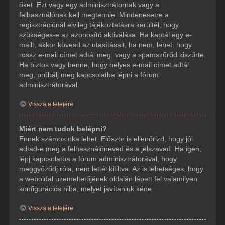
őket. Ezt vagy egy adminisztrátornak vagy a
felhasználónak kell megtennie. Mindenesetre a
regisztrációnál elvileg tájékoztatásra kerültél, hogy
szükséges-e az azonosító aktiválása. Ha kaptál egy e-
mailt, akkor kövesd az utasításait, ha nem, lehet, hogy
rossz e-mail címet adtál meg, vagy a spamszűrőd kiszűrte.
Ha biztos vagy benne, hogy helyes e-mail címet adtál
meg, próbálj meg kapcsolatba lépni a fórum
adminisztrátorával.
Vissza a tetejére
Miért nem tudok belépni?
Ennek számos oka lehet. Először is ellenőrizd, hogy jól
adtad-e meg a felhasználóneved és a jelszavad. Ha igen,
lépj kapcsolatba a fórum adminisztrátorával, hogy
meggyőződj róla, nem lettél kitiltva. Az is lehetséges, hogy
a weboldal üzemeltetőjének oldalán lépett fel valamilyen
konfigurációs hiba, melyet javítaniuk kéne.
Vissza a tetejére