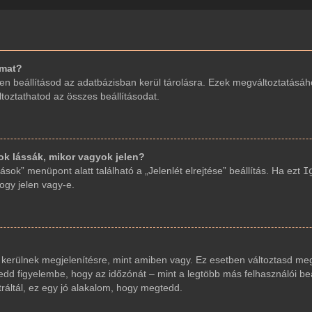
imat?
en beállításod az adatbázisban kerül tárolásra. Ezek megváltoztatásáh
áltoztathatod az összes beállításodat.
 lássák, mikor vagyok jelen?
sok” menüpont alatt található a „Jelenlét elrejtése” beállítás. Ha ezt
I
hogy jelen vagy-e.
 kerülnek megjelenítésre, mint amiben vagy. Ez esetben változtasd meg
dd figyelembe, hogy az időzónát – mint a legtöbb más felhasználói beáll
ráltál, ez egy jó alakalom, hogy megtedd.