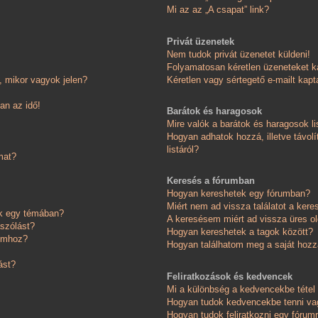
Mi az az „A csapat” link?
Privát üzenetek
Nem tudok privát üzenetet küldeni!
Folyamatosan kéretlen üzeneteket k
 mikor vagyok jelen?
Kéretlen vagy sértegető e-mailt kapta
an az idő!
Barátok és haragosok
Mire valók a barátok és haragosok li
Hogyan adhatok hozzá, illetve távolí
listáról?
mat?
Keresés a fórumban
Hogyan kereshetek egy fórumban?
Miért nem ad vissza találatot a ker
ok egy témában?
A keresésem miért ad vissza üres ol
ászólást?
Hogyan kereshetek a tagok között?
somhoz?
Hogyan találhatom meg a saját hoz
ást?
Feliratkozások és kedvencek
Mi a különbség a kedvencekbe tétel 
Hogyan tudok kedvencekbe tenni vag
Hogyan tudok feliratkozni egy fórum