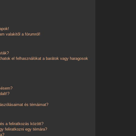
apok!
m valakitől a fórumról!
sták?
thatok el felhasználókat a barátok vagy haragosok
esésem?
dalt!?
zászólásaimat és témáimat?
és a feliratkozás között?
y feliratkozni egy témára?
ra?