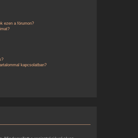
ek ezen a fórumon?
imat?
s?
 tartalommal kapcsolatban?