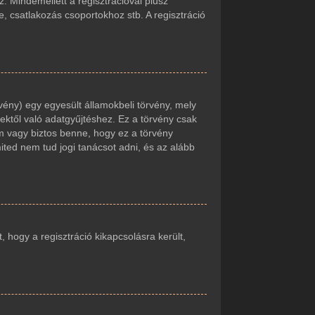
. Mindemellett a regisztrációval plusz
e, csatlakozás csoportokhoz stb. A regisztráció
vény) egy egyesült államokbeli törvény, mely
ektől való adatgyűjtéshez. Ez a törvény csak
 vagy biztos benne, hogy ez a törvény
mited nem tud jogi tanácsot adni, és az alább
t, hogy a regisztráció kikapcsolásra került,