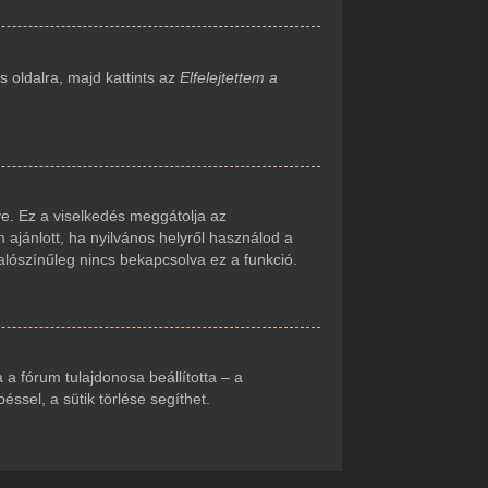
 oldalra, majd kattints az
Elfelejtettem a
e. Ez a viselkedés meggátolja az
 ajánlott, ha nyilvános helyről használod a
alószínűleg nincs bekapcsolva ez a funkció.
ha a fórum tulajdonosa beállította – a
sel, a sütik törlése segíthet.