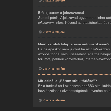
Vissza a tetejére
Elfelejtettem a jelszavamat!
Semmi pánik! A jelszavad ugyan nem lehet utól
jelszavam
linkre. Kövesd az utasításokat, és rö
Vissza a tetejére
Miért kerülök kiléptetésre automatikusan?
Ha belépéskor nem jelölöd be az
Emlékezzen
azonosítóddal való visszaélést. A tartós belép
fórumot, például könyvtárból, internetkávézób
Vissza a tetejére
Mit csinál a „Fórum sütik törlése”?
Ez a funkció törli az összes phpBB3 által küldöt
hozzászólások olvasottságának követése és ehh
Vissza a tetejére