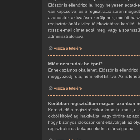
Először is ellenőrizd le, hogy helyesen adta
van kapcsolva, és a regisztráció során megadt
azonosítók aktiválásra kerüljenek, mielőtt ha
regisztrációnál elvileg tájékoztatásra kerültél
rossz e-mail címet adtál meg, vagy a spamszűr
adminisztrátorával.
Vissza a tetejére
Miért nem tudok belépni?
Ennek számos oka lehet. Először is ellenőrizd
meggyőződj róla, nem lettél kitiltva. Az is leh
Vissza a tetejére
Korábban regisztráltam magam, azonban m
Keresd elő a regisztrációkor kapott e-mailt, e
okból kifolyólag inaktiválta, vagy törölte az
hogy bizonyos időközönként eltávolítják az ol
regisztrálni és bekapcsolódni a társalgásba.