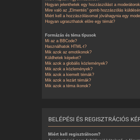
Hogyan jelenthetek egy hozzászólást a moderátoro
Mire való az „Elmentés” gomb hozzászólás küldésé
Miért kell a hozzászólásomat jóváhagynia egy mode
Hogyan ugraszthatok előre egy témát?
Formázás és téma típusok
Mi az a BBCode?
Használhatok HTML-t?
Mik azok az emotikonok?
Küldhetek képeket?
Mik azok a globális közlemények?
Mik azok a közlemények?
Mik azok a kiemelt témák?
Mik azok a lezárt témák?
Mik azok a téma ikonok?
BELÉPÉSI ÉS REGISZTRÁCIÓS KÉ
Miért kell regisztrálnom?