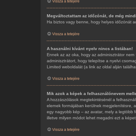
Vissza a tetejére
Megváltoztattam az időzónát, de még mindi
Ha biztos vagy benne, hogy helyes időzónát adt
Vissza a tetejére
A használni kívánt nyelv nincs a listában!
Ennek az az oka, hogy az adminisztrátor nem t
adminisztrátort, hogy telepítse a nyelvi csoma
Limited weboldalát (a link az oldal alján találha
Vissza a tetejére
Mik azok a képek a felhasználónevem mell
A hozzászólások megtekintésénél a felhasználó
elemek formájában kerülnek megjelenítésre, a
egy nagyobb kép – az avatar, mely a legtöbb f
illetve milyen módot lehet megadni ezt a képet.
Vissza a tetejére