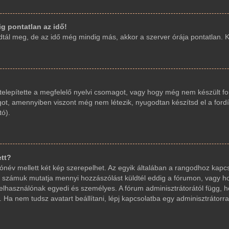
g pontatlan az idő!
ál meg, de az idő még mindig más, akkor a szerver órája pontatlan. Kér
elepítette a megfelelő nyelvi csomagot, vagy hogy még nem készült fo
got, amennyiben viszont még nem létezik, nyugodtan készítsd el a fordí
tó).
ett?
név mellett két kép szerepelhet. Az egyik általában a rangodhoz kapcs
 számuk mutatja mennyi hozzászólást küldtél eddig a fórumon, vagy ho
elhasználónak egyedi és személyes. A fórum adminisztrátorától függ, 
 Ha nem tudsz avatart beállítani, lépj kapcsolatba egy adminisztrátorral