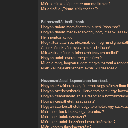
Miért kerülök kiléptetésre automatikusan?
Mit csinál a „Fórum sütik törlése”?
Felhasználói beállítások
Hogyan tudom megváltoztatni a beállításaimat?
Hogyan tudom megakadályozni, hogy mások lássák,
Nem pontos az idő!
Megváltoztattam az időzónát, de még mindig pontatl
A használni kívánt nyelv nincs a listában!
Mik azok a képek a felhasználónevem mellett?
Hogyan tudok avatart megjeleníteni?
Mi az a rang, hogyan tudom megváltoztatni a rango
Miért kell bejelentkeznem e-mail küldéséhez?
Hozzászólással kapcsolatos kérdések
Hogyan készíthetek egy új témát vagy válaszolhat
Hogyan szerkeszthetek, illetve törölhetek egy hozz
Hogyan csatolhatom az aláírásomat a hozzászólá
Hogyan készíthetek szavazást?
Hogyan szerkeszthetek vagy törölhetek egy szavaz
Miért nem férek hozzá egy fórumhoz?
Miért nem tudok szavazni?
Miért nem tudok hozzáadni csatolmányokat?
Miért kaptam figyelmeztetést?