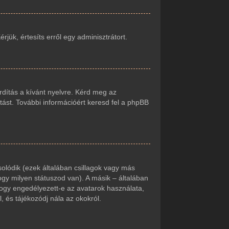
jük, értesíts erről egy adminisztrátort.
rdítás a kívánt nyelvre. Kérd meg az
tást. További információért keresd fel a phpBB
olódik (ezek általában csillagok vagy más
gy milyen státuszod van). A másik – általában
hogy engedélyezett-e az avatarok használata,
, és tájékozódj nála az okokról.