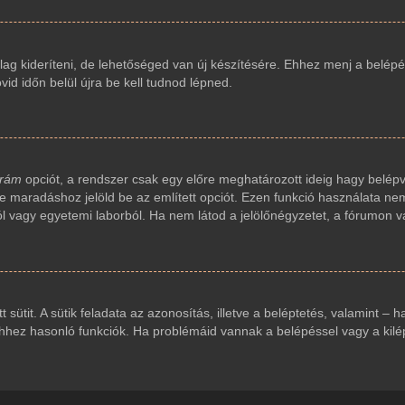
ag kideríteni, de lehetőséged van új készítésére. Ehhez menj a belépés
vid időn belül újra be kell tudnod lépned.
 rám
opciót, a rendszer csak egy előre meghatározott ideig hagy belépv
ve maradáshoz jelöld be az említett opciót. Ezen funkció használata nem
ól vagy egyetemi laborból. Ha nem látod a jelölőnégyzetet, a fórumon v
t sütit. A sütik feladata az azonosítás, illetve a beléptetés, valamint – 
ez hasonló funkciók. Ha problémáid vannak a belépéssel vagy a kilépés