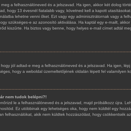
d-e meg a felhasználóneved és a jelszavad. Ha igen, akkor két dolog t
ad, hogy 13 évesnél fiatalabb vagy, követned kell a kapott utasításoka
sználatba lehetne venni őket. Ezt vagy egy adminisztrátornak vagy a fe
, hogy szükséges-e az azonosító aktiválása. Ha kaptál egy e-mailt, akko
őd kiszűrte. Ha biztos vagy benne, hogy helyes e-mail címet adtál me
, hogy jól adtad-e meg a felhasználóneved és a jelszavad. Ha igen, lép
etséges, hogy a weboldal üzemeltetőjének oldalán lépett fel valamilyen k
ár nem tudok belépni?!
llenőrizd le a felhasználóneved és a jelszavad, majd próbálkozz újra. L
 azonosítód. Ez utóbbinak egy lehetséges oka, hogy nem küldtél egy hoz
yan felhasználókat, akik nem küldtek hozzászólást, hogy csökkentsék az