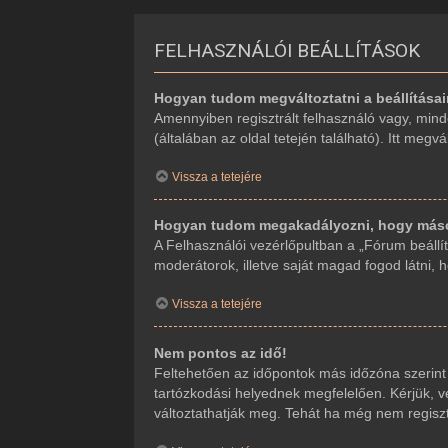
FELHASZNÁLÓI BEÁLLÍTÁSOK
Hogyan tudom megváltoztatni a beállítása
Amennyiben regisztrált felhasználó vagy, mind
(általában az oldal tetején található). Itt megv
Vissza a tetejére
Hogyan tudom megakadályozni, hogy mások
A Felhasználói vezérlőpultban a „Fórum beállítá
moderátorok, illetve saját magad fogod látni, 
Vissza a tetejére
Nem pontos az idő!
Feltehetően az időpontok más időzóna szerint
tartózkodási helyednek megfelelően. Kérjük, ve
változtathatják meg. Tehát ha még nem regiszt