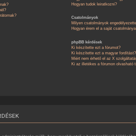
Hogyan tudok leiratkozni?
knak?
nél?
rátornak?
Csatolmányok
Milyen csatolmányok engedélyezett
Hogyan érem el a saját csatolmánya
phpBB kérdések
Ki készítette ezt a fórumot?
Ki készítette ezt a magyar fordítást?
Miért nem érhető el az X szolgáltatá
Ki az illetékes a fórumon olvasható
RDÉSEK