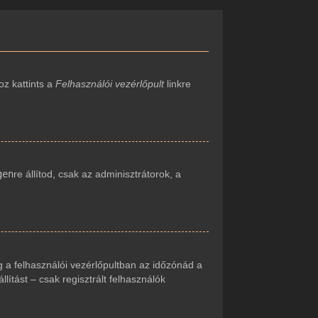
oz kattints a
Felhasználói vezérlőpult
linkre
gen
re állítod, csak az adminisztrátorok, a
 a felhasználói vezérlőpultban az időzónád a
ítást – csak regisztrált felhasználók