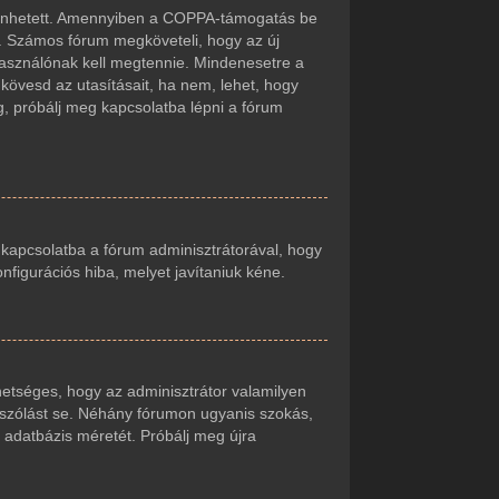
örténhetett. Amennyiben a COPPA-támogatás be
t. Számos fórum megköveteli, hogy az új
lhasználónak kell megtennie. Mindenesetre a
r kövesd az utasításait, ha nem, lehet, hogy
g, próbálj meg kapcsolatba lépni a fórum
j kapcsolatba a fórum adminisztrátorával, hogy
onfigurációs hiba, melyet javítaniuk kéne.
ehetséges, hogy az adminisztrátor valamilyen
zászólást se. Néhány fórumon ugyanis szokás,
 adatbázis méretét. Próbálj meg újra