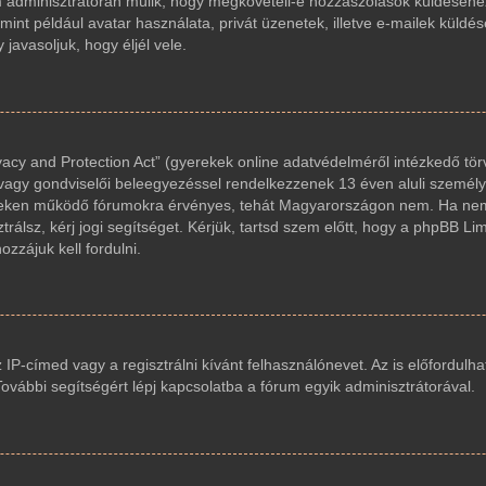
um adminisztrátorán múlik, hogy megköveteli-e hozzászólások küldéséhez
int például avatar használata, privát üzenetek, illetve e-mailek küldés
avasoljuk, hogy éljél vele.
acy and Protection Act” (gyerekek online adatvédelméről intézkedő tör
 vagy gondviselői beleegyezéssel rendelkezzenek 13 éven aluli személy
reken működő fórumokra érvényes, tehát Magyarországon nem. Ha nem
trálsz, kérj jogi segítséget. Kérjük, tartsd szem előtt, hogy a phpBB Li
zzájuk kell fordulni.
z IP-címed vagy a regisztrálni kívánt felhasználónevet. Az is előfordulha
 További segítségért lépj kapcsolatba a fórum egyik adminisztrátorával.