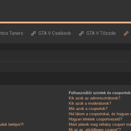
ntos Tuners
GTA V Csalások
GTA V Tőzsde
Felhasználói szintek és csoportok
Kik azok az adminisztrátorok?
Kik azok a moderátorok?
Mik azok a csoportok?
Hol látom a csoportokat, és hogyan
Hogyan lehetek csoportvezető?
dok belépni?!
Miért jelenik meg néhány csoport má
Mi az az „elsődleges csoport”?