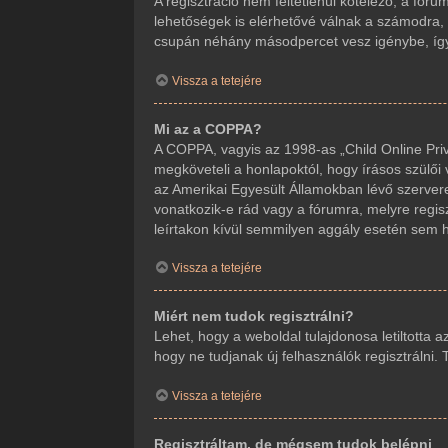
A regisztráció nem feltétlenül kötelező, a fór
lehetőségek is elérhetővé válnak a számodra, m
csupán néhány másodpercet vesz igénybe, így j
Vissza a tetejére
Mi az a COPPA?
A COPPA, vagyis az 1998-as „Child Online Priv
megköveteli a honlapoktól, hogy írásos szülői
az Amerikai Egyesült Államokban lévő szerve
vonatkozik-e rád vagy a fórumra, melyre regisz
leírtakon kívül semmilyen aggály esetén sem ho
Vissza a tetejére
Miért nem tudok regisztrálni?
Lehet, hogy a weboldal tulajdonosa letiltotta a
hogy ne tudjanak új felhasználók regisztrálni.
Vissza a tetejére
Regisztráltam, de mégsem tudok belépni