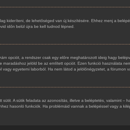
ag kideríteni, de lehetőséged van új készítésére. Ehhez menj a belépés
vid időn belül újra be kell tudnod lépned.
 rám
opciót, a rendszer csak egy előre meghatározott ideig hagy belépv
ve maradáshoz jelöld be az említett opciót. Ezen funkció használata nem
ól vagy egyetemi laborból. Ha nem látod a jelölőnégyzetet, a fórumon v
t sütit. A sütik feladata az azonosítás, illetve a beléptetés, valamint – 
ez hasonló funkciók. Ha problémáid vannak a belépéssel vagy a kilépés