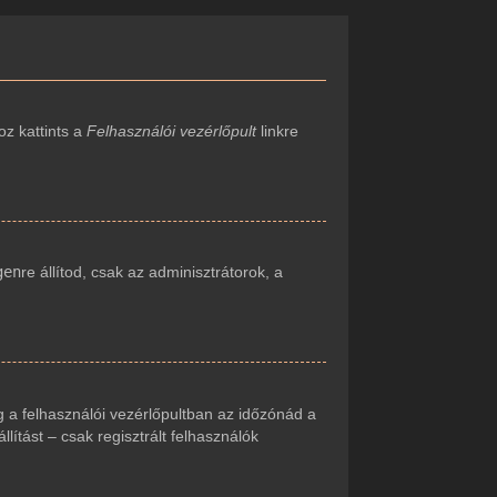
oz kattints a
Felhasználói vezérlőpult
linkre
gen
re állítod, csak az adminisztrátorok, a
 a felhasználói vezérlőpultban az időzónád a
ítást – csak regisztrált felhasználók