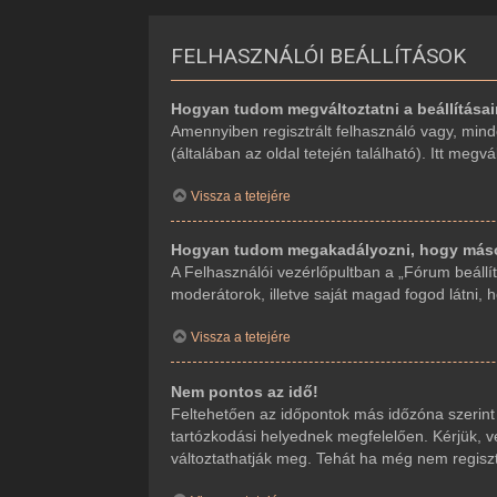
FELHASZNÁLÓI BEÁLLÍTÁSOK
Hogyan tudom megváltoztatni a beállítása
Amennyiben regisztrált felhasználó vagy, mind
(általában az oldal tetején található). Itt megv
Vissza a tetejére
Hogyan tudom megakadályozni, hogy mások
A Felhasználói vezérlőpultban a „Fórum beállítá
moderátorok, illetve saját magad fogod látni, 
Vissza a tetejére
Nem pontos az idő!
Feltehetően az időpontok más időzóna szerint
tartózkodási helyednek megfelelően. Kérjük, ve
változtathatják meg. Tehát ha még nem regiszt