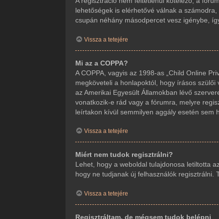
A regisztráció nem feltétlenül kötelező, a fór
lehetőségek is elérhetővé válnak a számodra, m
csupán néhány másodpercet vesz igénybe, így j
Vissza a tetejére
Mi az a COPPA?
A COPPA, vagyis az 1998-as „Child Online Priv
megköveteli a honlapoktól, hogy írásos szülői
az Amerikai Egyesült Államokban lévő szerve
vonatkozik-e rád vagy a fórumra, melyre regisz
leírtakon kívül semmilyen aggály esetén sem ho
Vissza a tetejére
Miért nem tudok regisztrálni?
Lehet, hogy a weboldal tulajdonosa letiltotta a
hogy ne tudjanak új felhasználók regisztrálni.
Vissza a tetejére
Regisztráltam, de mégsem tudok belépni