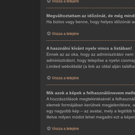
Vissza a tetejére
Megváltoztattam az időzónát, de még mindi
Ha biztos vagy benne, hogy helyes időzónát adt
Vissza a tetejére
A használni kívánt nyelv nincs a listában!
Ennek az az oka, hogy az adminisztrátor nem t
adminisztrátort, hogy telepítse a nyelvi csoma
Limited weboldalát (a link az oldal alján találha
Vissza a tetejére
Mik azok a képek a felhasználónevem mell
A hozzászólások megtekintésénél a felhasználó
elemek formájában kerülnek megjelenítésre, a
egy nagyobb kép – az avatar, mely a legtöbb f
illetve milyen módot lehet megadni ezt a képet.
Vissza a tetejére