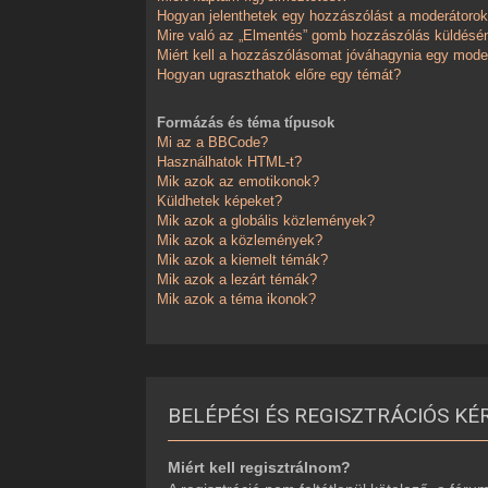
Hogyan jelenthetek egy hozzászólást a moderátoro
Mire való az „Elmentés” gomb hozzászólás küldésé
Miért kell a hozzászólásomat jóváhagynia egy mode
Hogyan ugraszthatok előre egy témát?
Formázás és téma típusok
Mi az a BBCode?
Használhatok HTML-t?
Mik azok az emotikonok?
Küldhetek képeket?
Mik azok a globális közlemények?
Mik azok a közlemények?
Mik azok a kiemelt témák?
Mik azok a lezárt témák?
Mik azok a téma ikonok?
BELÉPÉSI ÉS REGISZTRÁCIÓS KÉ
Miért kell regisztrálnom?