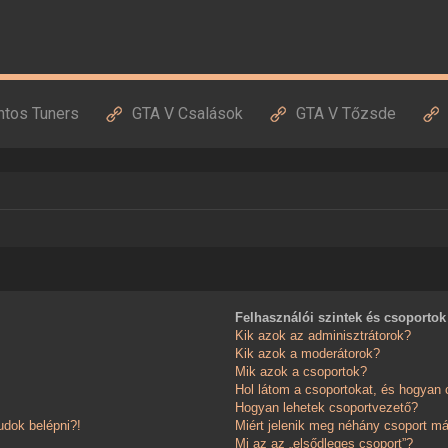
ntos Tuners
GTA V Csalások
GTA V Tőzsde
Felhasználói szintek és csoportok
Kik azok az adminisztrátorok?
Kik azok a moderátorok?
Mik azok a csoportok?
Hol látom a csoportokat, és hogyan
Hogyan lehetek csoportvezető?
dok belépni?!
Miért jelenik meg néhány csoport má
Mi az az „elsődleges csoport”?