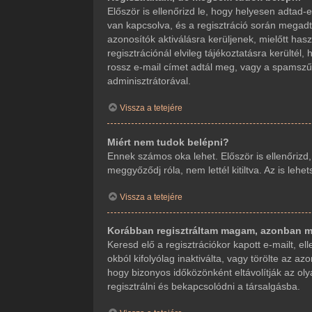
Először is ellenőrizd le, hogy helyesen adta
van kapcsolva, és a regisztráció során megadt
azonosítók aktiválásra kerüljenek, mielőtt ha
regisztrációnál elvileg tájékoztatásra kerültél
rossz e-mail címet adtál meg, vagy a spamszűr
adminisztrátorával.
Vissza a tetejére
Miért nem tudok belépni?
Ennek számos oka lehet. Először is ellenőrizd
meggyőződj róla, nem lettél kitiltva. Az is leh
Vissza a tetejére
Korábban regisztráltam magam, azonban m
Keresd elő a regisztrációkor kapott e-mailt, e
okból kifolyólag inaktiválta, vagy törölte az
hogy bizonyos időközönként eltávolítják az ol
regisztrálni és bekapcsolódni a társalgásba.