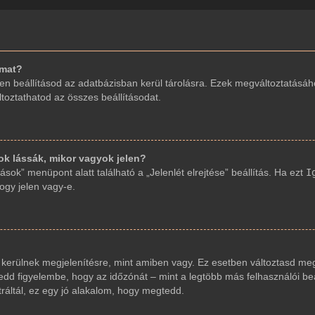
imat?
en beállításod az adatbázisban kerül tárolásra. Ezek megváltoztatásáh
áltoztathatod az összes beállításodat.
 lássák, mikor vagyok jelen?
sok” menüpont alatt található a „Jelenlét elrejtése” beállítás. Ha ezt
I
hogy jelen vagy-e.
 kerülnek megjelenítésre, mint amiben vagy. Ez esetben változtasd meg
dd figyelembe, hogy az időzónát – mint a legtöbb más felhasználói beáll
ráltál, ez egy jó alakalom, hogy megtedd.