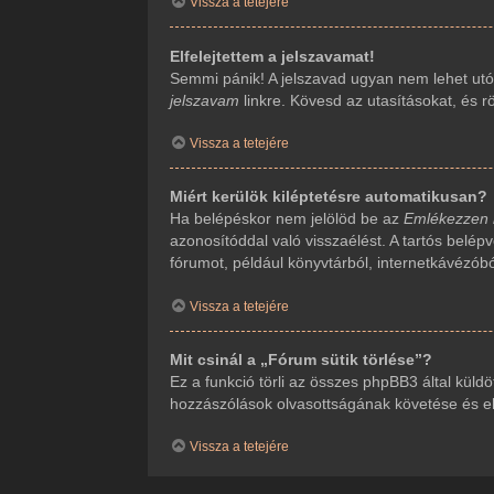
Vissza a tetejére
Elfelejtettem a jelszavamat!
Semmi pánik! A jelszavad ugyan nem lehet utól
jelszavam
linkre. Kövesd az utasításokat, és rö
Vissza a tetejére
Miért kerülök kiléptetésre automatikusan?
Ha belépéskor nem jelölöd be az
Emlékezzen
azonosítóddal való visszaélést. A tartós belép
fórumot, például könyvtárból, internetkávézób
Vissza a tetejére
Mit csinál a „Fórum sütik törlése”?
Ez a funkció törli az összes phpBB3 által küldöt
hozzászólások olvasottságának követése és ehh
Vissza a tetejére