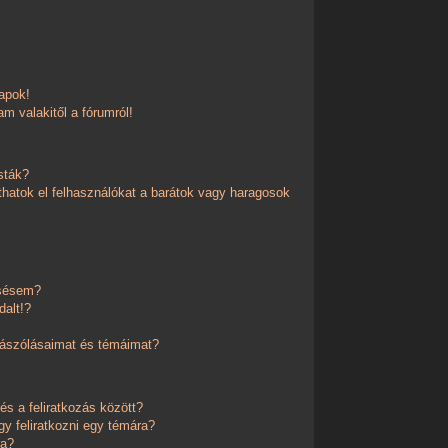
apok!
m valakitől a fórumról!
sták?
thatok el felhasználókat a barátok vagy haragosok
esésem?
dalt!?
zászólásaimat és témáimat?
és a feliratkozás között?
y feliratkozni egy témára?
ra?