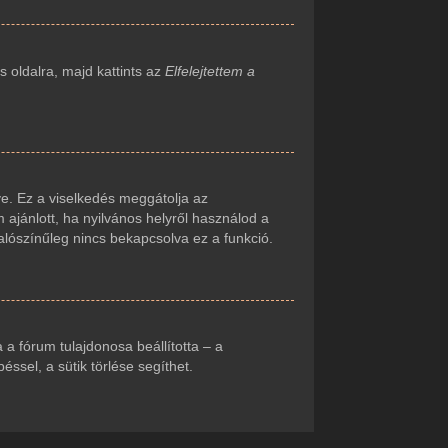
 oldalra, majd kattints az
Elfelejtettem a
e. Ez a viselkedés meggátolja az
 ajánlott, ha nyilvános helyről használod a
alószínűleg nincs bekapcsolva ez a funkció.
ha a fórum tulajdonosa beállította – a
sel, a sütik törlése segíthet.