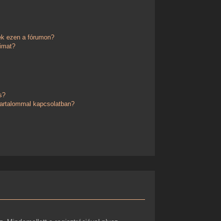
ek ezen a fórumon?
imat?
s?
 tartalommal kapcsolatban?