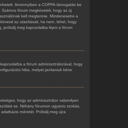
örténhetett. Amennyiben a COPPA-támogatás be
t. Számos fórum megköveteli, hogy az új
lhasználónak kell megtennie. Mindenesetre a
r kövesd az utasításait, ha nem, lehet, hogy
g, próbálj meg kapcsolatba lépni a fórum
j kapcsolatba a fórum adminisztrátorával, hogy
onfigurációs hiba, melyet javítaniuk kéne.
ehetséges, hogy az adminisztrátor valamilyen
zászólást se. Néhány fórumon ugyanis szokás,
 adatbázis méretét. Próbálj meg újra