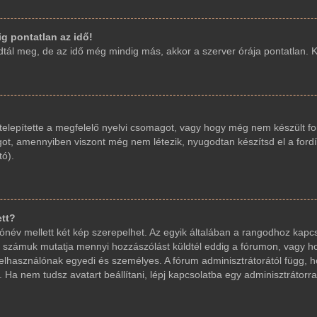
g pontatlan az idő!
ál meg, de az idő még mindig más, akkor a szerver órája pontatlan. Kér
elepítette a megfelelő nyelvi csomagot, vagy hogy még nem készült fo
got, amennyiben viszont még nem létezik, nyugodtan készítsd el a fordí
tó).
ett?
név mellett két kép szerepelhet. Az egyik általában a rangodhoz kapcs
 számuk mutatja mennyi hozzászólást küldtél eddig a fórumon, vagy ho
elhasználónak egyedi és személyes. A fórum adminisztrátorától függ, 
 Ha nem tudsz avatart beállítani, lépj kapcsolatba egy adminisztrátorral