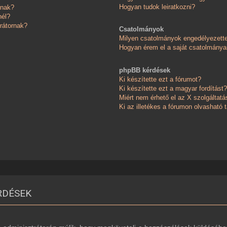
Hogyan tudok leiratkozni?
knak?
nél?
rátornak?
Csatolmányok
Milyen csatolmányok engedélyezett
Hogyan érem el a saját csatolmánya
phpBB kérdések
Ki készítette ezt a fórumot?
Ki készítette ezt a magyar fordítást?
Miért nem érhető el az X szolgáltatá
Ki az illetékes a fórumon olvasható
RDÉSEK