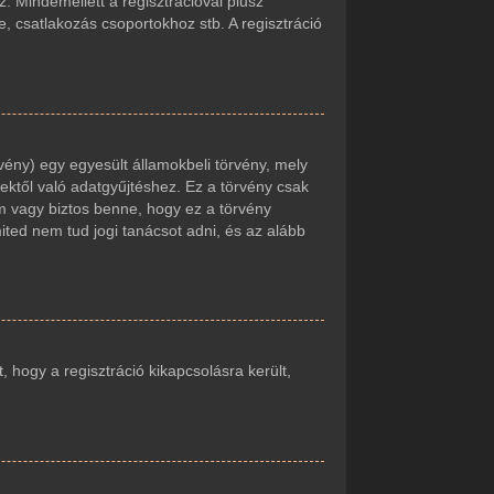
. Mindemellett a regisztrációval plusz
e, csatlakozás csoportokhoz stb. A regisztráció
vény) egy egyesült államokbeli törvény, mely
ektől való adatgyűjtéshez. Ez a törvény csak
 vagy biztos benne, hogy ez a törvény
mited nem tud jogi tanácsot adni, és az alább
t, hogy a regisztráció kikapcsolásra került,