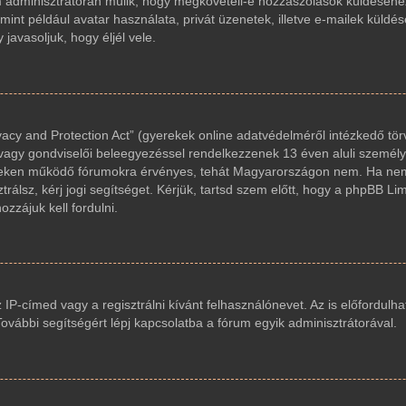
um adminisztrátorán múlik, hogy megköveteli-e hozzászólások küldéséhez
int például avatar használata, privát üzenetek, illetve e-mailek küldés
avasoljuk, hogy éljél vele.
acy and Protection Act” (gyerekek online adatvédelméről intézkedő tör
 vagy gondviselői beleegyezéssel rendelkezzenek 13 éven aluli személy
reken működő fórumokra érvényes, tehát Magyarországon nem. Ha nem
trálsz, kérj jogi segítséget. Kérjük, tartsd szem előtt, hogy a phpBB Li
zzájuk kell fordulni.
z IP-címed vagy a regisztrálni kívánt felhasználónevet. Az is előfordulha
 További segítségért lépj kapcsolatba a fórum egyik adminisztrátorával.