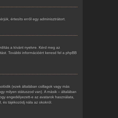
jük, értesíts erről egy adminisztrátort.
rdítás a kívánt nyelvre. Kérd meg az
tást. További információért keresd fel a phpBB
olódik (ezek általában csillagok vagy más
gy milyen státuszod van). A másik – általában
hogy engedélyezett-e az avatarok használata,
, és tájékozódj nála az okokról.