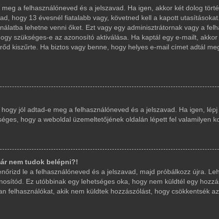
d-e meg a felhasználóneved és a jelszavad. Ha igen, akkor két dolog t
ad, hogy 13 évesnél fiatalabb vagy, követned kell a kapott utasításoka
sználatba lehetne venni őket. Ezt vagy egy adminisztrátornak vagy a fe
, hogy szükséges-e az azonosító aktiválása. Ha kaptál egy e-mailt, akko
őd kiszűrte. Ha biztos vagy benne, hogy helyes e-mail címet adtál me
, hogy jól adtad-e meg a felhasználóneved és a jelszavad. Ha igen, lép
etséges, hogy a weboldal üzemeltetőjének oldalán lépett fel valamilyen k
ár nem tudok belépni?!
llenőrizd le a felhasználóneved és a jelszavad, majd próbálkozz újra. L
 azonosítód. Ez utóbbinak egy lehetséges oka, hogy nem küldtél egy hoz
yan felhasználókat, akik nem küldtek hozzászólást, hogy csökkentsék az