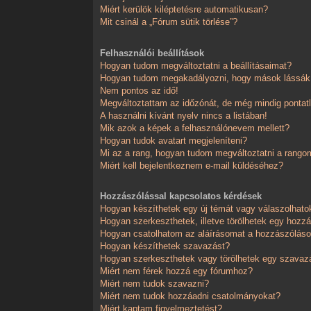
Miért kerülök kiléptetésre automatikusan?
Mit csinál a „Fórum sütik törlése”?
Felhasználói beállítások
Hogyan tudom megváltoztatni a beállításaimat?
Hogyan tudom megakadályozni, hogy mások lássák,
Nem pontos az idő!
Megváltoztattam az időzónát, de még mindig pontatl
A használni kívánt nyelv nincs a listában!
Mik azok a képek a felhasználónevem mellett?
Hogyan tudok avatart megjeleníteni?
Mi az a rang, hogyan tudom megváltoztatni a rango
Miért kell bejelentkeznem e-mail küldéséhez?
Hozzászólással kapcsolatos kérdések
Hogyan készíthetek egy új témát vagy válaszolhat
Hogyan szerkeszthetek, illetve törölhetek egy hozz
Hogyan csatolhatom az aláírásomat a hozzászólá
Hogyan készíthetek szavazást?
Hogyan szerkeszthetek vagy törölhetek egy szavaz
Miért nem férek hozzá egy fórumhoz?
Miért nem tudok szavazni?
Miért nem tudok hozzáadni csatolmányokat?
Miért kaptam figyelmeztetést?