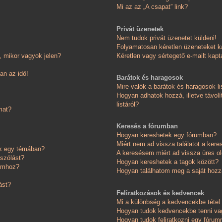
Mi az az „A csapat” link?
Privát üzenetek
Nem tudok privát üzenetet küldeni!
Folyamatosan kéretlen üzeneteket k
 mikor vagyok jelen?
Kéretlen vagy sértegető e-mailt kapta
an az idő!
Barátok és haragosok
Mire valók a barátok és haragosok li
Hogyan adhatok hozzá, illetve távolí
listáról?
mat?
Keresés a fórumban
Hogyan kereshetek egy fórumban?
Miért nem ad vissza találatot a ker
ok egy témában?
A keresésem miért ad vissza üres ol
ászólást?
Hogyan kereshetek a tagok között?
somhoz?
Hogyan találhatom meg a saját hoz
ást?
Feliratkozások és kedvencek
Mi a különbség a kedvencekbe tétel 
Hogyan tudok kedvencekbe tenni vag
Hogyan tudok feliratkozni egy fórum