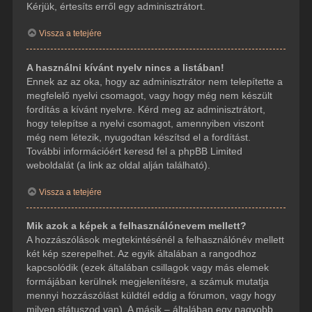
Kérjük, értesíts erről egy adminisztrátort.
Vissza a tetejére
A használni kívánt nyelv nincs a listában!
Ennek az az oka, hogy az adminisztrátor nem telepítette a
megfelelő nyelvi csomagot, vagy hogy még nem készült
fordítás a kívánt nyelvre. Kérd meg az adminisztrátort,
hogy telepítse a nyelvi csomagot, amennyiben viszont
még nem létezik, nyugodtan készítsd el a fordítást.
További információért keresd fel a phpBB Limited
weboldalát (a link az oldal alján található).
Vissza a tetejére
Mik azok a képek a felhasználónevem mellett?
A hozzászólások megtekintésénél a felhasználónév mellett
két kép szerepelhet. Az egyik általában a rangodhoz
kapcsolódik (ezek általában csillagok vagy más elemek
formájában kerülnek megjelenítésre, a számuk mutatja
mennyi hozzászólást küldtél eddig a fórumon, vagy hogy
milyen státuszod van). A másik – általában egy nagyobb