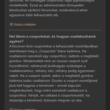
tartozhat, és mindegyik csoporthoz saját jogosultságok
rendelhetők. Ezzel az adminisztrátor könnyedén
létrehozhat zártkörű fórumokat, moderátorrá tehet
egyszerre több felhasználót stb.
Vissza a tetejére
Hol látom a csoportokat, és hogyan csatlakozhatok
egyhez?
A fórumon lévő csoportokat a felhasználói vezérlőpultban
tekintheted meg a „Csoportok” linkre kattintva. Ha
csatlakozni szeretnél egy csoporthoz, kattints a megfelelő
gombra. Mindemellett nem az összes csoport
nyílt
hozzáférésű
, néhánynál jóváhagyás szükséges a
csatlakozáshoz, néhány zárt, néhány pedig egyenesen
rejtett. Ha a csoport nyitott, akkor a megfelelő gombra
kattintva tudsz csatlakozni. Ezután a csoport vezetőjének
jóvá kell hagynia a kérelmed – ennek kapcsán
megkérdezheti, hogy miért szeretnél csatlakozni a
csoporthoz. Kérjük, ne zaklasd a csoportvezetőt, ha
elutasítja a kérelmed, biztosan megvan az oka.
Vissza a tetejére