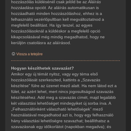
hozzászólás küldésénél csak jelöld be az
Aláírás
hozzáadása
opciót. Az aláírás automatikusan is
hozzáadható minden hozzászóláshoz, ehhez is a
felhasználói vezérlőpultban kell megváltoztatnod a
megfelelő beállítást. Ha így teszel, az egyes
hozzászólásoknál a küldéskor a megfelelő opció
kikapcsolásával még mindig megadhatod, hogy ne
kerüljön csatolásra az aláírásod.
Vissza a tetejére
Hogyan készíthetek szavazást?
Amikor egy új témát nyitsz, vagy egy téma első
hozzászólását szerkeszted, kattints a „Szavazás
készítése” fülre az üzenet mező alatt. Ha nem látod ezt a
fület, az azért lehet, mert nincs jogosultságod szavazás
készítéséhez. Add meg a szavazás címét, majd legalább
két választási lehetőséget mindegyiket új sorba írva. A
„Felhasználónként válaszható lehetőségek” mező
használatával megadhatod azt is, hogy egy felhasználó
hány választási lehetőségre szavazhat; beállíthatsz a
szavazásnak egy időkorlátot (napokban megadva); és