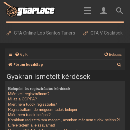
GTA Online Los Santos Tuners
GTA V Csalások
GyIK
Belépés
K
Fórum kezdőlap
e
Gyakran ismételt kérdések
r
Belépési és regisztrációs kérdések
e
Miért kell regisztrálnom?
s
Mi az a COPPA?
Miért nem tudok regisztrálni?
é
Regisztráltam, de mégsem tudok belépni
Miért nem tudok belépni?
s
Korábban regisztráltam magam, azonban már nem tudok belépni?!
Elfelejtettem a jelszavamat!