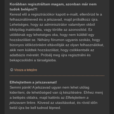
Korábban regisztráltam magam, azonban már nem
tudok belépni?!
Keresd elő a regisztrációkor kapott e-mailt, ellenőrizd le a
felhasználóneved és a jelszavad, majd próbálkozz újra.
Lehetséges, hogy az adminisztrátor valamilyen okból
kifolyólag inaktiválta, vagy törölte az azonosítód. Ez
utóbbinak egy lehetséges oka, hogy nem küldtél egy
hozzászólást se. Néhány fórumon ugyanis szokás, hogy
bizonyos időközönként eltávolítják az olyan felhasználókat,
akik nem küldtek hozzászólást, hogy csökkentsék az
adatbázis méretét. Próbálj meg újra regisztrálni és
bekapcsolódni a társalgásba.
Vissza a tetejére
Elfelejtettem a jelszavamat!
Semmi pánik! A jelszavad ugyan nem lehet utólag
kideríteni, de lehetőséged van új készítésére. Ehhez menj
a belépés oldalra, majd kattints az
Elfelejtettem a
jelszavam
linkre. Kövesd az utasításokat, és rövid időn
belül újra be kell tudnod lépned.