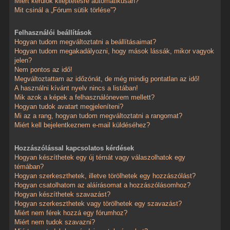
Miért kerülök kiléptetésre automatikusan?
Mit csinál a „Fórum sütik törlése”?
Felhasználói beállítások
Hogyan tudom megváltoztatni a beállításaimat?
Hogyan tudom megakadályozni, hogy mások lássák, mikor vagyok
jelen?
Nem pontos az idő!
Megváltoztattam az időzónát, de még mindig pontatlan az idő!
A használni kívánt nyelv nincs a listában!
Mik azok a képek a felhasználónevem mellett?
Hogyan tudok avatart megjeleníteni?
Mi az a rang, hogyan tudom megváltoztatni a rangomat?
Miért kell bejelentkeznem e-mail küldéséhez?
Hozzászólással kapcsolatos kérdések
Hogyan készíthetek egy új témát vagy válaszolhatok egy
témában?
Hogyan szerkeszthetek, illetve törölhetek egy hozzászólást?
Hogyan csatolhatom az aláírásomat a hozzászólásomhoz?
Hogyan készíthetek szavazást?
Hogyan szerkeszthetek vagy törölhetek egy szavazást?
Miért nem férek hozzá egy fórumhoz?
Miért nem tudok szavazni?