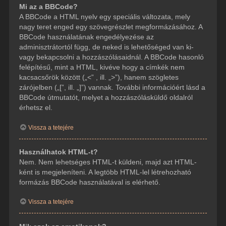
Mi az a BBCode?
A BBCode a HTML nyelv egy speciális változata, mely
nagy teret enged egy szövegrészlet megformázásához. A
BBCode használatának engedélyezése az
adminisztrátortól függ, de neked is lehetőséged van ki-
vagy bekapcsolni a hozzászólásaidnál. A BBCode hasonló
felépítésű, mint a HTML, kivéve hogy a címkék nem
kacsacsőrök között („<” , ill. „>”), hanem szögletes
zárójelben („[”, ill. „]”) vannak. További információért lásd a
BBCode útmutatót, melyet a hozzászólásküldő oldalról
érhetsz el.
Vissza a tetejére
Használhatok HTML-t?
Nem. Nem lehetséges HTML-t küldeni, majd azt HTML-
ként is megjeleníteni. A legtöbb HTML-lel létrehozható
formázás BBCode használatával is elérhető.
Vissza a tetejére