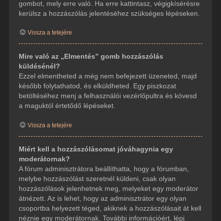
gombot, mely erre való. Ha erre kattintasz, végigkísérésre
kerülsz a hozzászólás jelentéséhez szükséges lépéseken.
Vissza a tetejére
Mire való az „Elmentés” gomb hozzászólás
küldésénél?
Ezzel elmentheted a még nem befejezett üzeneted, majd
később folytathatod, és elküldheted. Egy piszkozat
betöltéséhez menj a felhasználói vezérlőpultra és kövesd
a maguktól értetődő lépéseket.
Vissza a tetejére
Miért kell a hozzászólásomat jóváhagynia egy
moderátornak?
A fórum adminisztrátora beállíthatta, hogy a fórumban,
melybe hozzászólást szeretnél küldeni, csak olyan
hozzászólások jelenhetnek meg, melyeket egy moderátor
átnézett. Az is lehet, hogy az adminisztrátor egy olyan
csoportba helyezett téged, akiknek a hozzászólásait át kell
néznie egy moderátornak. További információért, lépj