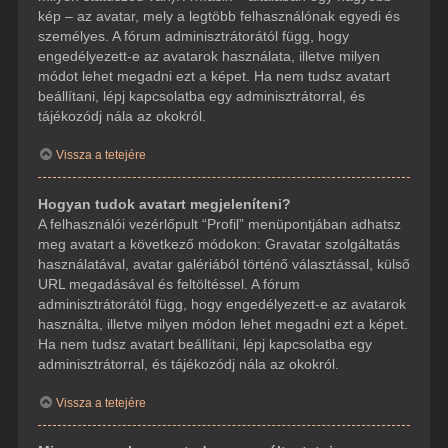
kép – az avatar, mely a legtöbb felhasználónak egyedi és
személyes. A fórum adminisztrátorától függ, hogy
engedélyezett-e az avatarok használata, illetve milyen
módot lehet megadni ezt a képet. Ha nem tudsz avatart
beállítani, lépj kapcsolatba egy adminisztrátorral, és
tájékozódj nála az okokról.
Vissza a tetejére
Hogyan tudok avatart megjeleníteni?
A felhasználói vezérlőpult “Profil” menüpontjában adhatsz
meg avatart a következő módokon: Gravatar szolgáltatás
használatával, avatar galériából történő választással, külső
URL megadásával és feltöltéssel. A fórum
adminisztrátorától függ, hogy engedélyezett-e az avatarok
használta, illetve milyen módon lehet megadni ezt a képet.
Ha nem tudsz avatart beállítani, lépj kapcsolatba egy
adminisztrátorral, és tájékozódj nála az okokról.
Vissza a tetejére