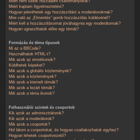
Miért nem tudok hozzáadni csatolmányokat?
Miért kaptam figyelmeztetést?
Hogyan jelenthetek egy hozzászólást a moderátoroknak?
Mire való az „Elmentés” gomb hozzászólás küldésénél?
Miért kell a hozzászólásomat jóváhagynia egy moderátornak?
Hogyan ugraszthatok előre egy témát?
Formázás és téma típusok
Mi az a BBCode?
Használhatok HTML-t?
Mik azok az emotikonok?
Küldhetek képeket?
Mik azok a globális közlemények?
Mik azok a közlemények?
Mik azok a kiemelt témák?
Mik azok a lezárt témák?
Mik azok a téma ikonok?
Felhasználói szintek és csoportok
Kik azok az adminisztrátorok?
Kik azok a moderátorok?
Mik azok a csoportok?
Hol látom a csoportokat, és hogyan csatlakozhatok egyhez?
Hogyan lehetek csoportvezető?