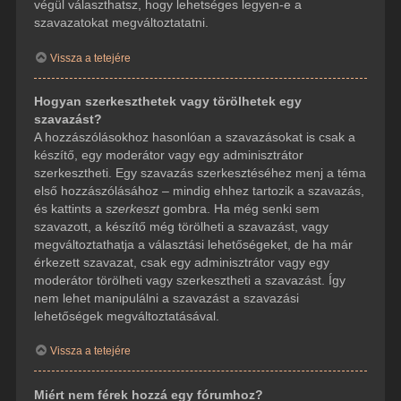
végül választhatsz, hogy lehetséges legyen-e a
szavazatokat megváltoztatatni.
Vissza a tetejére
Hogyan szerkeszthetek vagy törölhetek egy
szavazást?
A hozzászólásokhoz hasonlóan a szavazásokat is csak a
készítő, egy moderátor vagy egy adminisztrátor
szerkesztheti. Egy szavazás szerkesztéséhez menj a téma
első hozzászólásához – mindig ehhez tartozik a szavazás,
és kattints a
szerkeszt
gombra. Ha még senki sem
szavazott, a készítő még törölheti a szavazást, vagy
megváltoztathatja a választási lehetőségeket, de ha már
érkezett szavazat, csak egy adminisztrátor vagy egy
moderátor törölheti vagy szerkesztheti a szavazást. Így
nem lehet manipulálni a szavazást a szavazási
lehetőségek megváltoztatásával.
Vissza a tetejére
Miért nem férek hozzá egy fórumhoz?