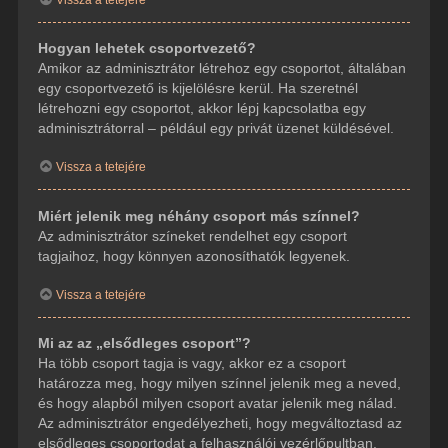
Hogyan lehetek csoportvezető?
Amikor az adminisztrátor létrehoz egy csoportot, általában
egy csoportvezető is kijelölésre kerül. Ha szeretnél
létrehozni egy csoportot, akkor lépj kapcsolatba egy
adminisztrátorral – például egy privát üzenet küldésével.
Vissza a tetejére
Miért jelenik meg néhány csoport más színnel?
Az adminisztrátor színeket rendelhet egy csoport
tagjaihoz, hogy könnyen azonosíthatók legyenek.
Vissza a tetejére
Mi az az „elsődleges csoport”?
Ha több csoport tagja is vagy, akkor ez a csoport
határozza meg, hogy milyen színnel jelenik meg a neved,
és hogy alapból milyen csoport avatar jelenik meg nálad.
Az adminisztrátor engedélyezheti, hogy megváltoztasd az
elsődleges csoportodat a felhasználói vezérlőpultban.