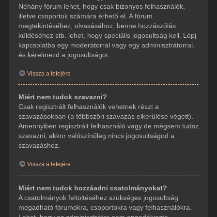
Néhány fórum lehet, hogy csak bizonyos felhasználók,
illetve csoportok számára érhető el. A fórum
megtekintéséhez, olvasásához, benne hozzászólás
küldéséhez stb. lehet, hogy speciális jogosultság kell. Lépj
kapcsolatba egy moderátorral vagy egy adminisztrátorral,
és kérelmezd a jogosultságot.
Vissza a tetejére
Miért nem tudok szavazni?
Csak regisztrált felhasználók vehetnek részt a
szavazásokban (a többszöri szavazás elkerülése végett).
Amennyiben regisztrált felhasználó vagy de mégsem tudsz
szavazni, akkor valószínűleg nincs jogosultságod a
szavazáshoz.
Vissza a tetejére
Miért nem tudok hozzáadni csatolmányokat?
A csatolmányok feltöltéséhez szükséges jogosultság
megadható fórumokra, csoportokra vagy felhasználókra.
Lehet, hogy az adminisztrátor nem engedélyezte