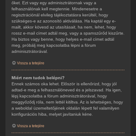
őket. Ezt vagy egy adminisztrátornak vagy a
felhasználónak kell megtennie. Mindenesetre a
regisztrációnál elvileg tájékoztatásra kerültél, hogy
szükséges-e az azonosító aktiválása. Ha kaptál egy e-
mailt, akkor kövesd az utasításait, ha nem, lehet, hogy
rossz e-mail címet adtál meg, vagy a spamszűrőd kiszűrte.
Ha biztos vagy benne, hogy helyes e-mail címet adtál
meg, próbálj meg kapcsolatba lépni a fórum
adminisztrátorával.
Vissza a tetejére
Miért nem tudok belépni?
Ennek számos oka lehet. Először is ellenőrizd, hogy jól
adtad-e meg a felhasználóneved és a jelszavad. Ha igen,
lépj kapcsolatba a fórum adminisztrátorával, hogy
meggyőződj róla, nem lettél kitiltva. Az is lehetséges, hogy
a weboldal üzemeltetőjének oldalán lépett fel valamilyen
konfigurációs hiba, melyet javítaniuk kéne.
Vissza a tetejére