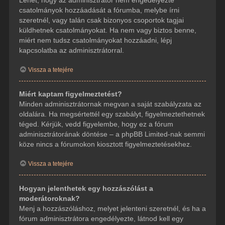
csatolmányok hozzáadását a fórumba, melybe írni
szeretnél, vagy talán csak bizonyos csoportok tagjai
küldhetnek csatolmányokat. Ha nem vagy biztos benne,
miért nem tudsz csatolmányokat hozzáadni, lépj
kapcsolatba az adminisztrátorral.
Vissza a tetejére
Miért kaptam figyelmeztetést?
Minden adminisztrátornak megvan a saját szabályzata az
oldalára. Ha megsértettél egy szabályt, figyelmeztethetnek
téged. Kérjük, vedd figyelembe, hogy ez a fórum
adminisztrátorának döntése – a phpBB Limited-nak semmi
köze nincs a fórumokon kiosztott figyelmeztetésekhez.
Vissza a tetejére
Hogyan jelenthetek egy hozzászólást a
moderátoroknak?
Menj a hozzászóláshoz, melyet jelenteni szeretnél, és ha a
fórum adminisztrátora engedélyezte, látnod kell egy