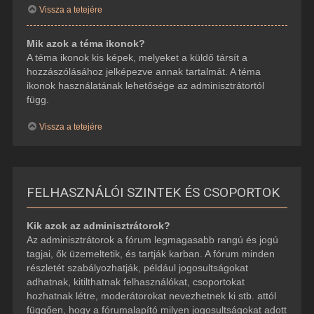
Vissza a tetejére
Mik azok a téma ikonok?
A téma ikonok kis képek, melyeket a küldő társít a
hozzászólásához jelképezve annak tartalmát. A téma
ikonok használatának lehetősége az adminisztrátortól
függ.
Vissza a tetejére
FELHASZNÁLÓI SZINTEK ÉS CSOPORTOK
Kik azok az adminisztrátorok?
Az adminisztrátorok a fórum legmagasabb rangú és jogú
tagjai, ők üzemeltetik, és tartják karban. A fórum minden
részletét szabályozhatják, például jogosultságokat
adhatnak, kitilthatnak felhasználókat, csoportokat
hozhatnak létre, moderátorokat nevezhetnek ki stb. attól
függően, hogy a fórumalapító milyen jogosultságokat adott