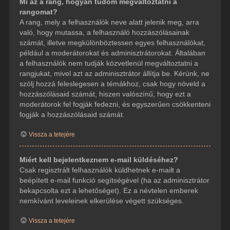
Mi az a rang, hogyan tudom megváltoztatni a
rangomat?
A rang, mely a felhasználók neve alatt jelenik meg, arra
való, hogy mutassa, a felhasználó hozzászólásainak
számát, illetve megkülönböztessen egyes felhasználókat,
például a moderátorokat és adminisztrátorokat. Általában
a felhasználók nem tudják közvetlenül megváltoztatni a
rangjukat, mivel azt az adminisztrátor állítja be. Kérünk, ne
szólj hozzá feleslegesen a témákhoz, csak hogy növeld a
hozzászólásaid számát, hiszen valószínű, hogy ezt a
moderátorok fel fogják fedezni, és egyszerűen csökkenteni
fogják a hozzászólásaid számát.
Vissza a tetejére
Miért kell bejelentkeznem e-mail küldéséhez?
Csak regisztrált felhasználók küldhetnek e-mailt a
beépített e-mail funkció segítségével (ha az adminisztrátor
bekapcsolta ezt a lehetőséget). Ez a névtelen emberek
nemkívánt leveleinek elkerülése végett szükséges.
Vissza a tetejére