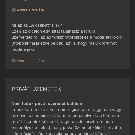
Vissza a tetejére
Mi az az „A csapat” link?
Ezen az oldalon egy listát találhatsz a fórum
üzemeltetőiről: az adminisztrátorokról és a moderátorokról
(utóbbiaknál jelezve például azt is, hogy melyik fórumot
moderálják).
Vissza a tetejére
PRIVÁT ÜZENETEK
Nem tudok privát üzenetet küldeni!
Ennek három oka lehet: nem regisztráltál, vagy nem vagy
belépve; az adminisztrátor nem engedélyezte a fórumon
privát üzenetek küldését; vagy az adminisztrátor nem
engedélyezte neked, hogy privát üzenetet küldjél. További
információért lépj kapcsolatba egy adminisztrátorral.