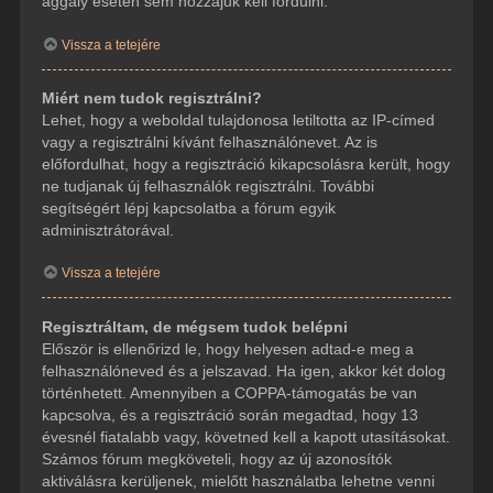
aggály esetén sem hozzájuk kell fordulni.
Vissza a tetejére
Miért nem tudok regisztrálni?
Lehet, hogy a weboldal tulajdonosa letiltotta az IP-címed
vagy a regisztrálni kívánt felhasználónevet. Az is
előfordulhat, hogy a regisztráció kikapcsolásra került, hogy
ne tudjanak új felhasználók regisztrálni. További
segítségért lépj kapcsolatba a fórum egyik
adminisztrátorával.
Vissza a tetejére
Regisztráltam, de mégsem tudok belépni
Először is ellenőrizd le, hogy helyesen adtad-e meg a
felhasználóneved és a jelszavad. Ha igen, akkor két dolog
történhetett. Amennyiben a COPPA-támogatás be van
kapcsolva, és a regisztráció során megadtad, hogy 13
évesnél fiatalabb vagy, követned kell a kapott utasításokat.
Számos fórum megköveteli, hogy az új azonosítók
aktiválásra kerüljenek, mielőtt használatba lehetne venni