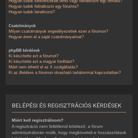
Hogyan tudok kedvencekbe tenni vagy feliratkozni egy témára?
Hogyan tudok feliratkozni egy fórumra?
Hogyan tudok leiratkozni?
Csatolmányok
Milyen csatolmányok engedélyezettek ezen a fórumon?
Hogyan érem el a saját csatolmányaimat?
phpBB kérdések
Ki készítette ezt a fórumot?
Ki készítette ezt a magyar fordítást?
Miért nem érhető el az X szolgáltatás?
Ki az illetékes a fórumon olvasható tartalommal kapcsolatban?
BELÉPÉSI ÉS REGISZTRÁCIÓS KÉRDÉSEK
Miért kell regisztrálnom?
A regisztráció nem feltétlenül kötelező, a fórum
adminisztrátorán múlik, hogy megköveteli-e hozzászólások