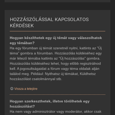
HOZZÁSZÓLÁSSAL KAPCSOLATOS
KÉRDÉSEK
Hogyan készíthetek egy új témát vagy válaszolhatok
egy témában?
Ha egy fórumban új témát szeretnél nyitni, kattints az "Új
téma" gombra a fórumban. Hozzászólás küldéséhez egy
már létező témába kattints az "Új hozzászólás" gombra.
Hozzászólás küldéséhez lehet, hogy előbb regisztrálnod
kell. A jogosultságaidat a fórum vagy téma oldalak alján
találod meg. Például: Nyithatsz új témákat, Küldhetsz
hozzászólást csatolmánnyal stb.
Vissza a tetejére
Hogyan szerkeszthetek, illetve törölhetek egy
hozzászólást?
Ha nem vagy adminisztrátor vagy moderátor, akkor csak