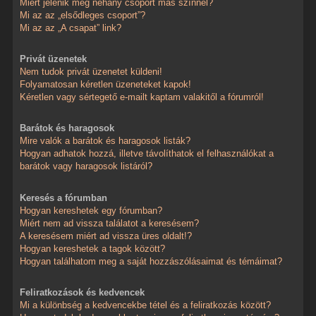
Miért jelenik meg néhány csoport más színnel?
Mi az az „elsődleges csoport”?
Mi az az „A csapat” link?
Privát üzenetek
Nem tudok privát üzenetet küldeni!
Folyamatosan kéretlen üzeneteket kapok!
Kéretlen vagy sértegető e-mailt kaptam valakitől a fórumról!
Barátok és haragosok
Mire valók a barátok és haragosok listák?
Hogyan adhatok hozzá, illetve távolíthatok el felhasználókat a
barátok vagy haragosok listáról?
Keresés a fórumban
Hogyan kereshetek egy fórumban?
Miért nem ad vissza találatot a keresésem?
A keresésem miért ad vissza üres oldalt!?
Hogyan kereshetek a tagok között?
Hogyan találhatom meg a saját hozzászólásaimat és témáimat?
Feliratkozások és kedvencek
Mi a különbség a kedvencekbe tétel és a feliratkozás között?