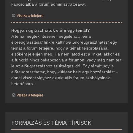
kapcsolatba a fórum adminisztrátorával.
Vissza a tetejére
Hogyan ugraszthatok előre egy témát?
A téma megtekintésénél megjelenő „Téma
előreugrasztása” linkre kattintva „előreugraszthatsz” egy
témát a fórum tetejére, hogy a témák felsorolásánál
elsőként jelenjen meg. Ha nem látod ezt a linket, akkor ez
a funkció nincs bekapcsolva a fórumon, vagy még nem telt
le az előugrasztáshoz szükséges idő. Egy témát úgy is
előreugraszthatsz, hogy küldesz bele egy hozzászólást –
ennél viszont vigyázz az aktuális fórum szabályainak
betartására.
Vissza a tetejére
FORMÁZÁS ÉS TÉMA TÍPUSOK