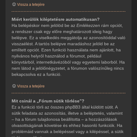
Vissza a tetejére
Miért kerülök kiléptetésre automatikusan?
Ha belépéskor nem jelölöd be az
Emlékezzen rám
opciót,
a rendszer csak egy előre meghatározott ideig hagy
belépve. Ez a viselkedés meggátolja az azonosítóddal való
visszaélést. A tartós belépve maradáshoz jelöld be az
említett opciót. Ezen funkció használata nem ajánlott, ha
nyilvános helyről használod a fórumot, például
könyvtárból, internetkávézóból vagy egyetemi laborból. Ha
nem látod a jelölőnégyzetet, a fórumon valószínűleg nincs
bekapcsolva ez a funkció.
Vissza a tetejére
Mit csinál a „Fórum sütik törlése”?
Ez a funkció törli az összes phpBB3 által küldött sütit. A
sütik feladata az azonosítás, illetve a beléptetés, valamint
– ha a fórum tulajdonosa beállította – a hozzászólások
olvasottságának követése és ehhez hasonló funkciók. Ha
problémáid vannak a belépéssel vagy a kilépéssel, a sütik