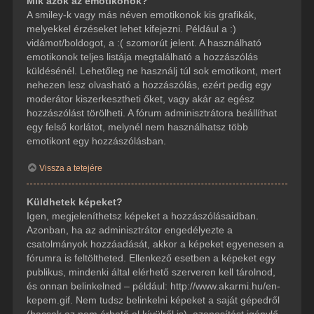
Mik azok az emotikonok?
A smiley-k vagy más néven emotikonok kis grafikák,
melyekkel érzéseket lehet kifejezni. Például a :)
vidámot/boldogot, a :( szomorút jelent. A használható
emotikonok teljes listája megtalálható a hozzászólás
küldésénél. Lehetőleg ne használj túl sok emotikont, mert
nehezen lesz olvasható a hozzászólás, ezért pedig egy
moderátor kiszerkesztheti őket, vagy akár az egész
hozzászólást törölheti. A fórum adminisztrátora beállíthat
egy felső korlátot, melynél nem használhatsz több
emotikont egy hozzászólásban.
Vissza a tetejére
Küldhetek képeket?
Igen, megjeleníthetsz képeket a hozzászólásaidban.
Azonban, ha az adminisztrátor engedélyezte a
csatolmányok hozzáadását, akkor a képeket egyenesen a
fórumra is feltöltheted. Ellenkező esetben a képeket egy
publikus, mindenki által elérhető szerveren kell tárolnod,
és onnan belinkelned – például: http://www.akarmi.hu/en-
kepem.gif. Nem tudsz belinkelni képeket a saját gépedről