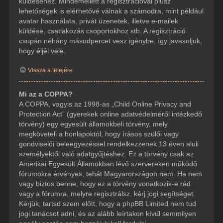
küldéséhez. Mindemellett a regisztrációval plusz
lehetőségek is elérhetővé válnak a számodra, mint például
avatar használata, privát üzenetek, illetve e-mailek
küldése, csatlakozás csoportokhoz stb. A regisztráció
csupán néhány másodpercet vesz igénybe, így javasoljuk,
hogy éljél vele.
Vissza a tetejére
Mi az a COPPA?
A COPPA, vagyis az 1998-as „Child Online Privacy and
Protection Act” (gyerekek online adatvédelméről intézkedő
törvény) egy egyesült államokbeli törvény, mely
megköveteli a honlapoktól, hogy írásos szülői vagy
gondviselői beleegyezéssel rendelkezzenek 13 éven aluli
személyektől való adatgyűjtéshez. Ez a törvény csak az
Amerikai Egyesült Államokban lévő szervereken működő
fórumokra érvényes, tehát Magyarországon nem. Ha nem
vagy biztos benne, hogy ez a törvény vonatkozik-e rád
vagy a fórumra, melyre regisztrálsz, kérj jogi segítséget.
Kérjük, tartsd szem előtt, hogy a phpBB Limited nem tud
jogi tanácsot adni, és az alább leírtakon kívül semmilyen