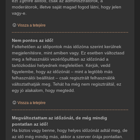
ezt
Igen
re állítod, csak az adminisztrátorok, a
moderátorok, illetve saját magad fogod látni, hogy jelen
vagy-e.
Vissza a tetejére
Nem pontos az idő!
Feltehetően az időpontok más időzóna szerint kerülnek
megjelenítésre, mint amiben vagy. Ez esetben változtasd
meg a felhasználói vezérlőpultban az időzónád a
tartózkodási helyednek megfelelően. Kérjük, vedd
figyelembe, hogy az időzónát – mint a legtöbb más
felhasználói beállítást – csak regisztrált felhasználók
változtathatják meg. Tehát ha még nem regisztráltál, ez
egy jó alakalom, hogy megtedd.
Vissza a tetejére
Megváltoztattam az időzónát, de még mindig
pontatlan az idő!
Ha biztos vagy benne, hogy helyes időzónát adtál meg, de
az idő még mindig más, akkor a szerver órája pontatlan.