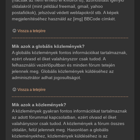
(hacsak az nem érhető el kívülről is), azonosítást igénylő
oldalakról (mint például freemail, gmail, yahoo
postafiókok), jelszóval védett weblapokról stb. A képek
megjelenítéséhez használd az [img] BBCode címkét.
Vissza a tetejére
Mik azok a globális közlemények?
A globális közlemények fontos információkat tartalmaznak,
ezért olvasd el őket valahányszor csak tudod. A
felhasználói vezérlőpultban és minden fórum tetején
jelennek meg. Globális közlemények küldéséhez az
adminisztrátor adhat jogosultságot.
Vissza a tetejére
Mik azok a közlemények?
A közlemények gyakran fontos információkat tartalmaznak
az adott fórummal kapcsolatban, ezért olvasd el őket
valahányszor csak tudod. A közlemények a fórum összes
oldalán, felül jelennek meg. Hasonlóan a globális
közleményekhez, közlemények küldéséhez is az