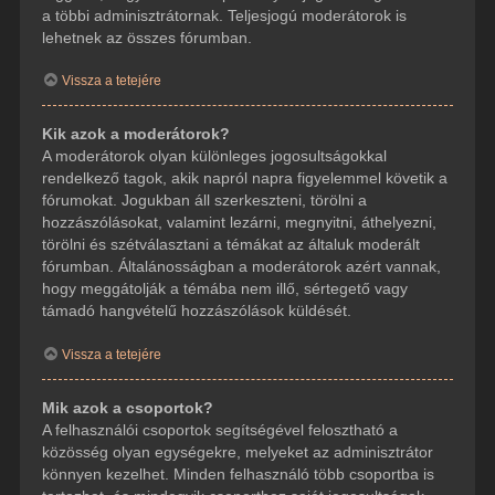
a többi adminisztrátornak. Teljesjogú moderátorok is
lehetnek az összes fórumban.
Vissza a tetejére
Kik azok a moderátorok?
A moderátorok olyan különleges jogosultságokkal
rendelkező tagok, akik napról napra figyelemmel követik a
fórumokat. Jogukban áll szerkeszteni, törölni a
hozzászólásokat, valamint lezárni, megnyitni, áthelyezni,
törölni és szétválasztani a témákat az általuk moderált
fórumban. Általánosságban a moderátorok azért vannak,
hogy meggátolják a témába nem illő, sértegető vagy
támadó hangvételű hozzászólások küldését.
Vissza a tetejére
Mik azok a csoportok?
A felhasználói csoportok segítségével felosztható a
közösség olyan egységekre, melyeket az adminisztrátor
könnyen kezelhet. Minden felhasználó több csoportba is