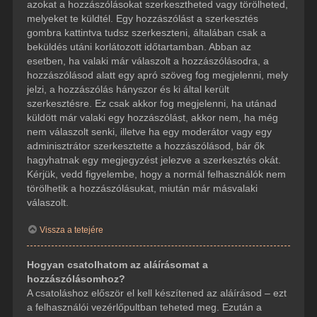
azokat a hozzászólásokat szerkesztheted vagy törölheted,
melyeket te küldtél. Egy hozzászólást a szerkesztés
gombra kattintva tudsz szerkeszteni, általában csak a
beküldés utáni korlátozott időtartamban. Abban az
esetben, ha valaki már válaszolt a hozzászólásodra, a
hozzászólásod alatt egy apró szöveg fog megjelenni, mely
jelzi, a hozzászólás hányszor és ki által került
szerkesztésre. Ez csak akkor fog megjelenni, ha utánad
küldött már valaki egy hozzászólást, akkor nem, ha még
nem válaszolt senki, illetve ha egy moderátor vagy egy
adminisztrátor szerkesztette a hozzászólásod, bár ők
hagyhatnak egy megjegyzést jelezve a szerkesztés okát.
Kérjük, vedd figyelembe, hogy a normál felhasználók nem
törölhetik a hozzászólásukat, miután már másvalaki
válaszolt.
Vissza a tetejére
Hogyan csatolhatom az aláírásomat a
hozzászólásomhoz?
A csatoláshoz először el kell készítened az aláírásod – ezt
a felhasználói vezérlőpultban teheted meg. Ezután a