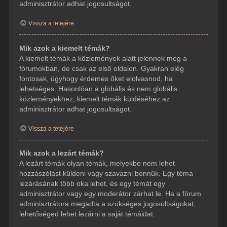
adminisztrátor adhat jogosultságot.
Vissza a tetejére
Mik azok a kiemelt témák?
A kiemelt témák a közlemények alatt jelennek meg a
fórumokban, de csak az első oldalon. Gyakran elég
fontosak, úgyhogy érdemes őket elolvasnod, ha
lehetséges. Hasonlóan a globális és nem globális
közleményekhez, kiemelt témák küldéséhez az
adminisztrátor adhat jogosultságot.
Vissza a tetejére
Mik azok a lezárt témák?
A lezárt témák olyan témák, melyekbe nem lehet
hozzászólást küldeni vagy szavazni bennük. Egy téma
lezárásának több oka lehet, és egy témát egy
adminisztrátor vagy egy moderátor zárhat le. Ha a fórum
adminisztrátora megadta a szükséges jogosultságokat,
lehetőséged lehet lezárni a saját témáidat.