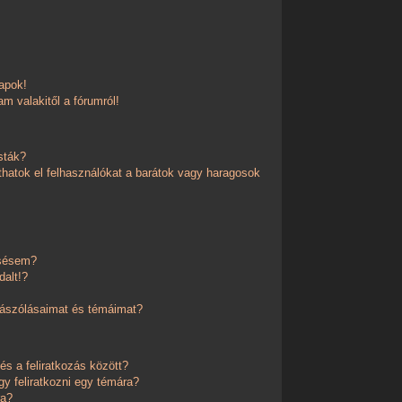
apok!
m valakitől a fórumról!
sták?
thatok el felhasználókat a barátok vagy haragosok
esésem?
dalt!?
zászólásaimat és témáimat?
és a feliratkozás között?
y feliratkozni egy témára?
ra?