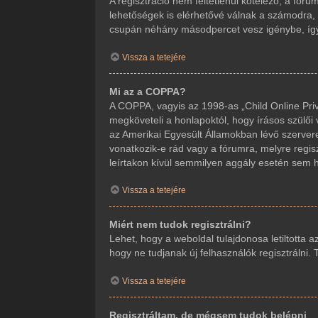
A regisztráció nem feltétlenül kötelező, a fór
lehetőségek is elérhetővé válnak a számodra, m
csupán néhány másodpercet vesz igénybe, így j
Vissza a tetejére
Mi az a COPPA?
A COPPA, vagyis az 1998-as „Child Online Priv
megköveteli a honlapoktól, hogy írásos szülői
az Amerikai Egyesült Államokban lévő szerve
vonatkozik-e rád vagy a fórumra, melyre regisz
leírtakon kívül semmilyen aggály esetén sem ho
Vissza a tetejére
Miért nem tudok regisztrálni?
Lehet, hogy a weboldal tulajdonosa letiltotta a
hogy ne tudjanak új felhasználók regisztrálni.
Vissza a tetejére
Regisztráltam, de mégsem tudok belépni