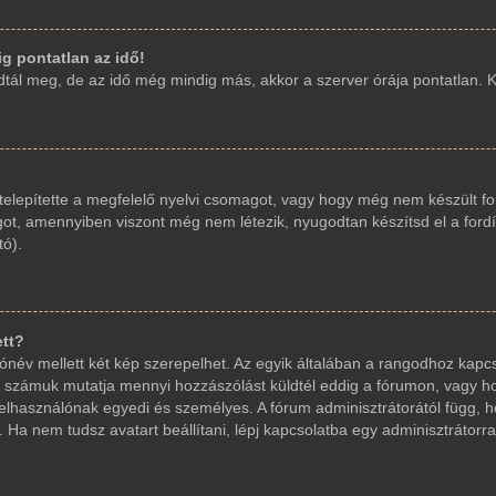
g pontatlan az idő!
ál meg, de az idő még mindig más, akkor a szerver órája pontatlan. Kér
elepítette a megfelelő nyelvi csomagot, vagy hogy még nem készült fo
got, amennyiben viszont még nem létezik, nyugodtan készítsd el a fordí
tó).
ett?
név mellett két kép szerepelhet. Az egyik általában a rangodhoz kapcs
 számuk mutatja mennyi hozzászólást küldtél eddig a fórumon, vagy ho
elhasználónak egyedi és személyes. A fórum adminisztrátorától függ, 
 Ha nem tudsz avatart beállítani, lépj kapcsolatba egy adminisztrátorral