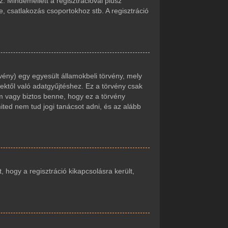
. Mindemellett a regisztrációval plusz
e, csatlakozás csoportokhoz stb. A regisztráció
vény) egy egyesült államokbeli törvény, mely
ektől való adatgyűjtéshez. Ez a törvény csak
 vagy biztos benne, hogy ez a törvény
mited nem tud jogi tanácsot adni, és az alább
t, hogy a regisztráció kikapcsolásra került,