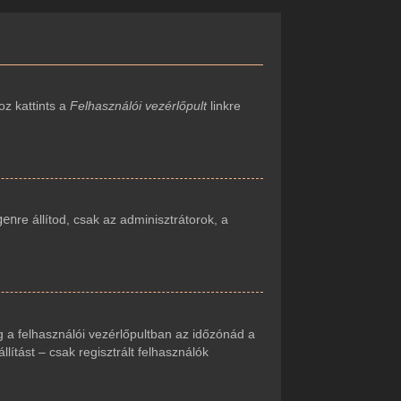
oz kattints a
Felhasználói vezérlőpult
linkre
gen
re állítod, csak az adminisztrátorok, a
 a felhasználói vezérlőpultban az időzónád a
ítást – csak regisztrált felhasználók