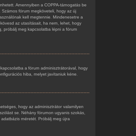
örténhetett. Amennyiben a COPPA-támogatás be
t. Számos fórum megköveteli, hogy az új
lhasználónak kell megtennie. Mindenesetre a
r kövesd az utasításait, ha nem, lehet, hogy
g, próbálj meg kapcsolatba lépni a fórum
j kapcsolatba a fórum adminisztrátorával, hogy
onfigurációs hiba, melyet javítaniuk kéne.
ehetséges, hogy az adminisztrátor valamilyen
zászólást se. Néhány fórumon ugyanis szokás,
 adatbázis méretét. Próbálj meg újra