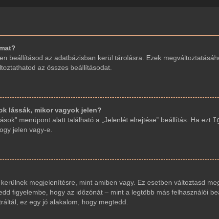
imat?
en beállításod az adatbázisban kerül tárolásra. Ezek megváltoztatásáh
áltoztathatod az összes beállításodat.
 lássák, mikor vagyok jelen?
sok” menüpont alatt található a „Jelenlét elrejtése” beállítás. Ha ezt
I
hogy jelen vagy-e.
 kerülnek megjelenítésre, mint amiben vagy. Ez esetben változtasd meg
dd figyelembe, hogy az időzónát – mint a legtöbb más felhasználói beáll
ráltál, ez egy jó alakalom, hogy megtedd.