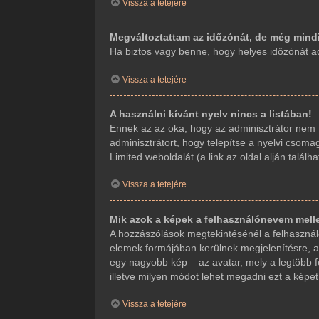
Vissza a tetejére
Megváltoztattam az időzónát, de még mindi
Ha biztos vagy benne, hogy helyes időzónát adt
Vissza a tetejére
A használni kívánt nyelv nincs a listában!
Ennek az az oka, hogy az adminisztrátor nem t
adminisztrátort, hogy telepítse a nyelvi csoma
Limited weboldalát (a link az oldal alján találha
Vissza a tetejére
Mik azok a képek a felhasználónevem mell
A hozzászólások megtekintésénél a felhasználó
elemek formájában kerülnek megjelenítésre, a
egy nagyobb kép – az avatar, mely a legtöbb f
illetve milyen módot lehet megadni ezt a képet.
Vissza a tetejére