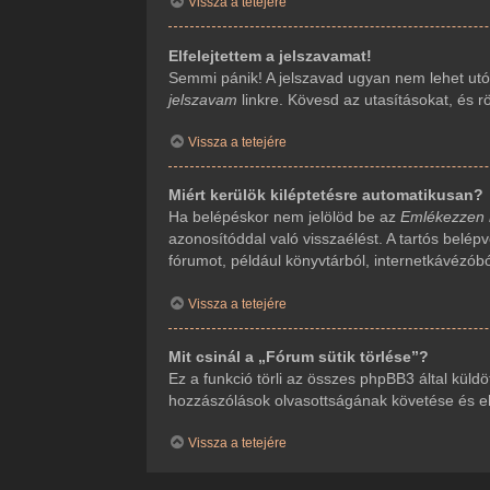
Vissza a tetejére
Elfelejtettem a jelszavamat!
Semmi pánik! A jelszavad ugyan nem lehet utól
jelszavam
linkre. Kövesd az utasításokat, és rö
Vissza a tetejére
Miért kerülök kiléptetésre automatikusan?
Ha belépéskor nem jelölöd be az
Emlékezzen
azonosítóddal való visszaélést. A tartós belép
fórumot, például könyvtárból, internetkávézób
Vissza a tetejére
Mit csinál a „Fórum sütik törlése”?
Ez a funkció törli az összes phpBB3 által küldöt
hozzászólások olvasottságának követése és ehh
Vissza a tetejére