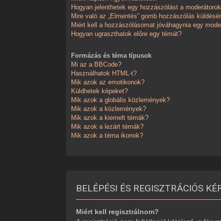
Hogyan jelenthetek egy hozzászólást a moderátoro
Mire való az „Elmentés” gomb hozzászólás küldésé
Miért kell a hozzászólásomat jóváhagynia egy mode
Hogyan ugraszthatok előre egy témát?
Formázás és téma típusok
Mi az a BBCode?
Használhatok HTML-t?
Mik azok az emotikonok?
Küldhetek képeket?
Mik azok a globális közlemények?
Mik azok a közlemények?
Mik azok a kiemelt témák?
Mik azok a lezárt témák?
Mik azok a téma ikonok?
BELÉPÉSI ÉS REGISZTRÁCIÓS KÉ
Miért kell regisztrálnom?