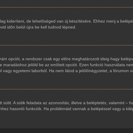
ag kideríteni, de lehetőséged van új készítésére. Ehhez menj a belépés
vid időn belül újra be kell tudnod lépned.
 rám
opciót, a rendszer csak egy előre meghatározott ideig hagy belépv
ve maradáshoz jelöld be az említett opciót. Ezen funkció használata nem
ól vagy egyetemi laborból. Ha nem látod a jelölőnégyzetet, a fórumon v
t sütit. A sütik feladata az azonosítás, illetve a beléptetés, valamint – 
ez hasonló funkciók. Ha problémáid vannak a belépéssel vagy a kilépés