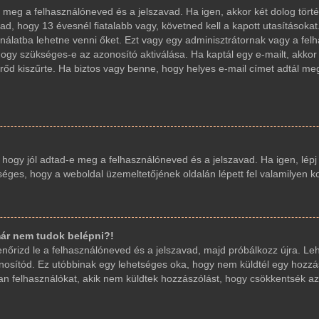
d-e meg a felhasználóneved és a jelszavad. Ha igen, akkor két dolog t
ad, hogy 13 évesnél fiatalabb vagy, követned kell a kapott utasításoka
sználatba lehetne venni őket. Ezt vagy egy adminisztrátornak vagy a fe
, hogy szükséges-e az azonosító aktiválása. Ha kaptál egy e-mailt, akko
őd kiszűrte. Ha biztos vagy benne, hogy helyes e-mail címet adtál me
, hogy jól adtad-e meg a felhasználóneved és a jelszavad. Ha igen, lép
etséges, hogy a weboldal üzemeltetőjének oldalán lépett fel valamilyen k
ár nem tudok belépni?!
llenőrizd le a felhasználóneved és a jelszavad, majd próbálkozz újra. L
 azonosítód. Ez utóbbinak egy lehetséges oka, hogy nem küldtél egy hoz
yan felhasználókat, akik nem küldtek hozzászólást, hogy csökkentsék az