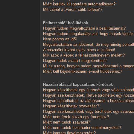
Miért kerülök kiléptetésre automatikusan?
Mit csinál a „Fórum sütik törlése”?
Felhasználói beállítások
Hogyan tudom megváltoztatni a beállításaimat?
Hogyan tudom megakadályozni, hogy mások lássák,
Nem pontos az idő!
Megváltoztattam az időzónát, de még mindig pontatl
A használni kívánt nyelv nincs a listában!
Mik azok a képek a felhasználónevem mellett?
Hogyan tudok avatart megjeleníteni?
Mi az a rang, hogyan tudom megváltoztatni a rango
Miért kell bejelentkeznem e-mail küldéséhez?
Hozzászólással kapcsolatos kérdések
Hogyan készíthetek egy új témát vagy válaszolhat
Hogyan szerkeszthetek, illetve törölhetek egy hozz
Hogyan csatolhatom az aláírásomat a hozzászólá
Hogyan készíthetek szavazást?
Hogyan szerkeszthetek vagy törölhetek egy szavaz
Miért nem férek hozzá egy fórumhoz?
Miért nem tudok szavazni?
Miért nem tudok hozzáadni csatolmányokat?
Miért kaptam figyelmeztetést?