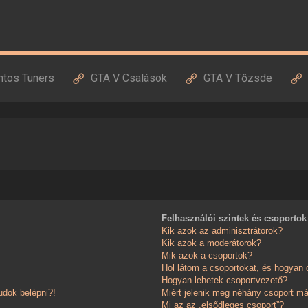
ntos Tuners
GTA V Csalások
GTA V Tőzsde
Felhasználói szintek és csoportok
Kik azok az adminisztrátorok?
Kik azok a moderátorok?
Mik azok a csoportok?
Hol látom a csoportokat, és hogyan
Hogyan lehetek csoportvezető?
dok belépni?!
Miért jelenik meg néhány csoport má
Mi az az „elsődleges csoport”?