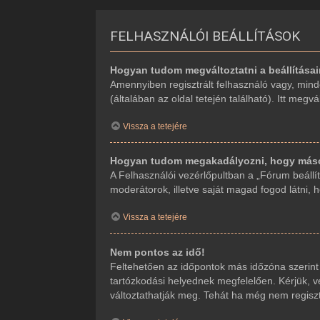
FELHASZNÁLÓI BEÁLLÍTÁSOK
Hogyan tudom megváltoztatni a beállítása
Amennyiben regisztrált felhasználó vagy, mind
(általában az oldal tetején található). Itt megv
Vissza a tetejére
Hogyan tudom megakadályozni, hogy mások
A Felhasználói vezérlőpultban a „Fórum beállítá
moderátorok, illetve saját magad fogod látni, 
Vissza a tetejére
Nem pontos az idő!
Feltehetően az időpontok más időzóna szerint
tartózkodási helyednek megfelelően. Kérjük, ve
változtathatják meg. Tehát ha még nem regiszt