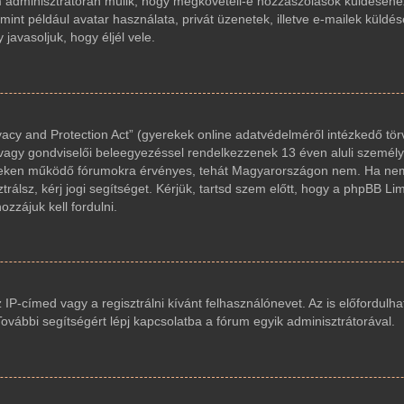
um adminisztrátorán múlik, hogy megköveteli-e hozzászólások küldéséhez
int például avatar használata, privát üzenetek, illetve e-mailek küldés
avasoljuk, hogy éljél vele.
acy and Protection Act” (gyerekek online adatvédelméről intézkedő tör
 vagy gondviselői beleegyezéssel rendelkezzenek 13 éven aluli személy
reken működő fórumokra érvényes, tehát Magyarországon nem. Ha nem
trálsz, kérj jogi segítséget. Kérjük, tartsd szem előtt, hogy a phpBB Li
zzájuk kell fordulni.
z IP-címed vagy a regisztrálni kívánt felhasználónevet. Az is előfordulha
 További segítségért lépj kapcsolatba a fórum egyik adminisztrátorával.