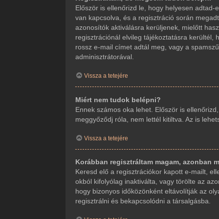
Először is ellenőrizd le, hogy helyesen adta
van kapcsolva, és a regisztráció során megadt
azonosítók aktiválásra kerüljenek, mielőtt ha
regisztrációnál elvileg tájékoztatásra kerültél
rossz e-mail címet adtál meg, vagy a spamszűr
adminisztrátorával.
Vissza a tetejére
Miért nem tudok belépni?
Ennek számos oka lehet. Először is ellenőrizd
meggyőződj róla, nem lettél kitiltva. Az is leh
Vissza a tetejére
Korábban regisztráltam magam, azonban m
Keresd elő a regisztrációkor kapott e-mailt, e
okból kifolyólag inaktiválta, vagy törölte az
hogy bizonyos időközönként eltávolítják az ol
regisztrálni és bekapcsolódni a társalgásba.