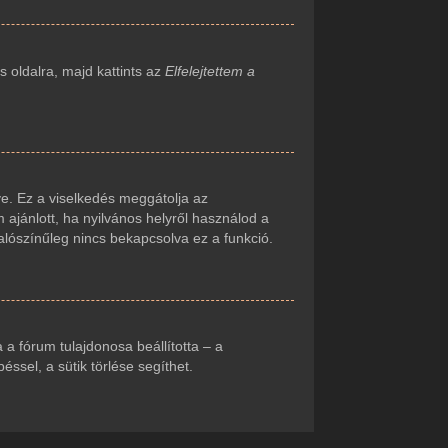
 oldalra, majd kattints az
Elfelejtettem a
e. Ez a viselkedés meggátolja az
 ajánlott, ha nyilvános helyről használod a
alószínűleg nincs bekapcsolva ez a funkció.
ha a fórum tulajdonosa beállította – a
sel, a sütik törlése segíthet.