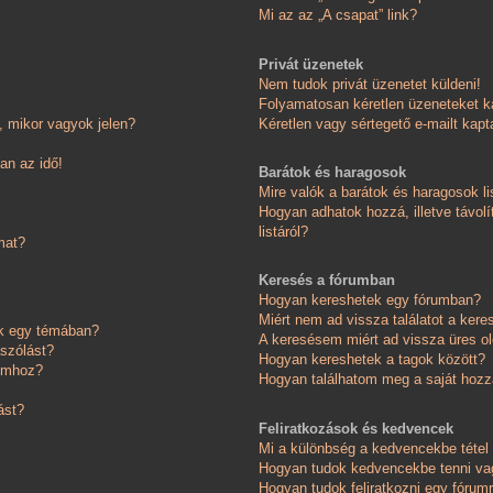
Mi az az „A csapat” link?
Privát üzenetek
Nem tudok privát üzenetet küldeni!
Folyamatosan kéretlen üzeneteket k
 mikor vagyok jelen?
Kéretlen vagy sértegető e-mailt kapta
an az idő!
Barátok és haragosok
Mire valók a barátok és haragosok li
Hogyan adhatok hozzá, illetve távolí
listáról?
mat?
Keresés a fórumban
Hogyan kereshetek egy fórumban?
Miért nem ad vissza találatot a ker
ok egy témában?
A keresésem miért ad vissza üres ol
ászólást?
Hogyan kereshetek a tagok között?
somhoz?
Hogyan találhatom meg a saját hoz
ást?
Feliratkozások és kedvencek
Mi a különbség a kedvencekbe tétel 
Hogyan tudok kedvencekbe tenni vag
Hogyan tudok feliratkozni egy fórum