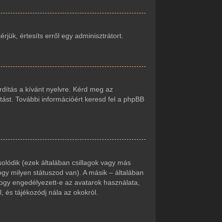
jük, értesíts erről egy adminisztrátort.
rdítás a kívánt nyelvre. Kérd meg az
tást. További információért keresd fel a phpBB
olódik (ezek általában csillagok vagy más
gy milyen státuszod van). A másik – általában
hogy engedélyezett-e az avatarok használata,
, és tájékozódj nála az okokról.