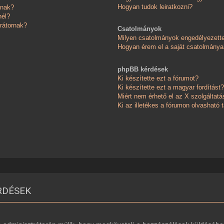
Hogyan tudok leiratkozni?
knak?
nél?
rátornak?
Csatolmányok
Milyen csatolmányok engedélyezett
Hogyan érem el a saját csatolmánya
phpBB kérdések
Ki készítette ezt a fórumot?
Ki készítette ezt a magyar fordítást?
Miért nem érhető el az X szolgáltatá
Ki az illetékes a fórumon olvasható
RDÉSEK