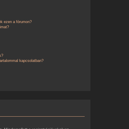
ek ezen a fórumon?
imat?
s?
 tartalommal kapcsolatban?