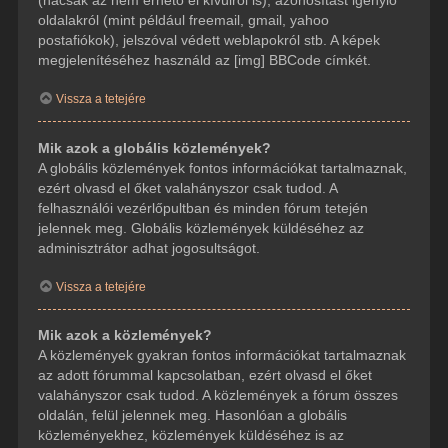
(hacsak az nem érhető el kívülről is), azonosítást igénylő
oldalakról (mint például freemail, gmail, yahoo
postafiókok), jelszóval védett weblapokról stb. A képek
megjelenítéséhez használd az [img] BBCode címkét.
Vissza a tetejére
Mik azok a globális közlemények?
A globális közlemények fontos információkat tartalmaznak,
ezért olvasd el őket valahányszor csak tudod. A
felhasználói vezérlőpultban és minden fórum tetején
jelennek meg. Globális közlemények küldéséhez az
adminisztrátor adhat jogosultságot.
Vissza a tetejére
Mik azok a közlemények?
A közlemények gyakran fontos információkat tartalmaznak
az adott fórummal kapcsolatban, ezért olvasd el őket
valahányszor csak tudod. A közlemények a fórum összes
oldalán, felül jelennek meg. Hasonlóan a globális
közleményekhez, közlemények küldéséhez is az