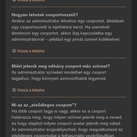
Hogyan lehetek csoportvezető?
Amikor az adminisztrátor létrehoz egy csoportot, általában
egy csoportvezető is kijelölésre kerül. Ha szeretnél
létrehozni egy csoportot, akkor lépj kapcsolatba egy
adminisztrátorral – például egy privát üzenet küldésével.
Vissza a tetejére
Miért jelenik meg néhány csoport más színnel?
Az adminisztrátor színeket rendelhet egy csoport
tagjaihoz, hogy könnyen azonosíthatók legyenek.
Vissza a tetejére
Mi az az „elsődleges csoport”?
Ha több csoport tagja is vagy, akkor ez a csoport
határozza meg, hogy milyen színnel jelenik meg a neved,
és hogy alapból milyen csoport avatar jelenik meg nálad.
Az adminisztrátor engedélyezheti, hogy megváltoztasd az
elsődleges csoportodat a felhasználói vezérlőpultban.