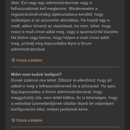
őket. Ezt vagy egy adminisztrátornak vagy a
felhasználónak kell megtennie. Mindenesetre a
regisztrációnál elvileg tájékoztatásra kerültél, hogy
szükséges-e az azonosító aktiválása. Ha kaptál egy e-
mailt, akkor kövesd az utasításait, ha nem, lehet, hogy
rossz e-mail címet adtál meg, vagy a spamszűrőd kiszűrte.
Ha biztos vagy benne, hogy helyes e-mail címet adtál
meg, próbálj meg kapcsolatba lépni a fórum
adminisztrátorával.
Vissza a tetejére
Miért nem tudok belépni?
Ennek számos oka lehet. Először is ellenőrizd, hogy jól
adtad-e meg a felhasználóneved és a jelszavad. Ha igen,
lépj kapcsolatba a fórum adminisztrátorával, hogy
meggyőződj róla, nem lettél kitiltva. Az is lehetséges, hogy
a weboldal üzemeltetőjének oldalán lépett fel valamilyen
konfigurációs hiba, melyet javítaniuk kéne.
Vissza a tetejére