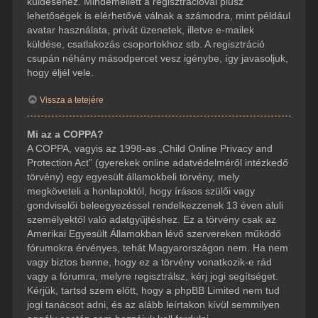
küldéséhez. Mindemellett a regisztrációval plusz
lehetőségek is elérhetővé válnak a számodra, mint például
avatar használata, privát üzenetek, illetve e-mailek
küldése, csatlakozás csoportokhoz stb. A regisztráció
csupán néhány másodpercet vesz igénybe, így javasoljuk,
hogy éljél vele.
Vissza a tetejére
Mi az a COPPA?
A COPPA, vagyis az 1998-as „Child Online Privacy and
Protection Act” (gyerekek online adatvédelméről intézkedő
törvény) egy egyesült államokbeli törvény, mely
megköveteli a honlapoktól, hogy írásos szülői vagy
gondviselői beleegyezéssel rendelkezzenek 13 éven aluli
személyektől való adatgyűjtéshez. Ez a törvény csak az
Amerikai Egyesült Államokban lévő szervereken működő
fórumokra érvényes, tehát Magyarországon nem. Ha nem
vagy biztos benne, hogy ez a törvény vonatkozik-e rád
vagy a fórumra, melyre regisztrálsz, kérj jogi segítséget.
Kérjük, tartsd szem előtt, hogy a phpBB Limited nem tud
jogi tanácsot adni, és az alább leírtakon kívül semmilyen