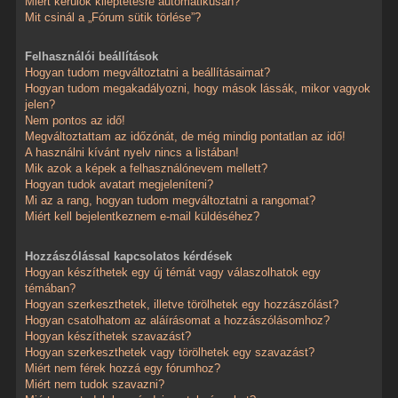
Miért kerülök kiléptetésre automatikusan?
Mit csinál a „Fórum sütik törlése”?
Felhasználói beállítások
Hogyan tudom megváltoztatni a beállításaimat?
Hogyan tudom megakadályozni, hogy mások lássák, mikor vagyok
jelen?
Nem pontos az idő!
Megváltoztattam az időzónát, de még mindig pontatlan az idő!
A használni kívánt nyelv nincs a listában!
Mik azok a képek a felhasználónevem mellett?
Hogyan tudok avatart megjeleníteni?
Mi az a rang, hogyan tudom megváltoztatni a rangomat?
Miért kell bejelentkeznem e-mail küldéséhez?
Hozzászólással kapcsolatos kérdések
Hogyan készíthetek egy új témát vagy válaszolhatok egy
témában?
Hogyan szerkeszthetek, illetve törölhetek egy hozzászólást?
Hogyan csatolhatom az aláírásomat a hozzászólásomhoz?
Hogyan készíthetek szavazást?
Hogyan szerkeszthetek vagy törölhetek egy szavazást?
Miért nem férek hozzá egy fórumhoz?
Miért nem tudok szavazni?