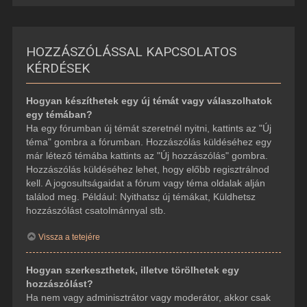
HOZZÁSZÓLÁSSAL KAPCSOLATOS
KÉRDÉSEK
Hogyan készíthetek egy új témát vagy válaszolhatok
egy témában?
Ha egy fórumban új témát szeretnél nyitni, kattints az "Új
téma" gombra a fórumban. Hozzászólás küldéséhez egy
már létező témába kattints az "Új hozzászólás" gombra.
Hozzászólás küldéséhez lehet, hogy előbb regisztrálnod
kell. A jogosultságaidat a fórum vagy téma oldalak alján
találod meg. Például: Nyithatsz új témákat, Küldhetsz
hozzászólást csatolmánnyal stb.
Vissza a tetejére
Hogyan szerkeszthetek, illetve törölhetek egy
hozzászólást?
Ha nem vagy adminisztrátor vagy moderátor, akkor csak