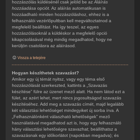
hozzászólás küldésénél csak jelöld be az
Aláírás
hozzáadása
opciót. Az aláírás automatikusan is
hozzáadható minden hozzászóláshoz, ehhez is a
felhasználói vezérlőpultban kell megváltoztatnod a
megfelelő beállítást. Ha így teszel, az egyes
hozzászólásoknál a küldéskor a megfelelő opció
kikapcsolásával még mindig megadhatod, hogy ne
kerüljön csatolásra az aláírásod.
Vissza a tetejére
Hogyan készíthetek szavazást?
Amikor egy új témát nyitsz, vagy egy téma első
hozzászólását szerkeszted, kattints a „Szavazás
készítése” fülre az üzenet mező alatt. Ha nem látod ezt a
fület, az azért lehet, mert nincs jogosultságod szavazás
készítéséhez. Add meg a szavazás címét, majd legalább
két választási lehetőséget mindegyiket új sorba írva. A
„Felhasználónként válaszható lehetőségek” mező
használatával megadhatod azt is, hogy egy felhasználó
hány választási lehetőségre szavazhat; beállíthatsz a
szavazásnak egy időkorlátot (napokban megadva); és