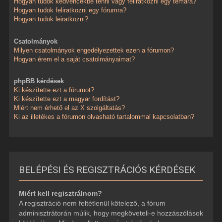
Hogyan tudok kedvencekbe tenni vagy feliratkozni egy témára?
Hogyan tudok feliratkozni egy fórumra?
Hogyan tudok leiratkozni?
Csatolmányok
Milyen csatolmányok engedélyezettek ezen a fórumon?
Hogyan érem el a saját csatolmányaimat?
phpBB kérdések
Ki készítette ezt a fórumot?
Ki készítette ezt a magyar fordítást?
Miért nem érhető el az X szolgáltatás?
Ki az illetékes a fórumon olvasható tartalommal kapcsolatban?
BELÉPÉSI ÉS REGISZTRÁCIÓS KÉRDÉSEK
Miért kell regisztrálnom?
A regisztráció nem feltétlenül kötelező, a fórum
adminisztrátorán múlik, hogy megköveteli-e hozzászólások