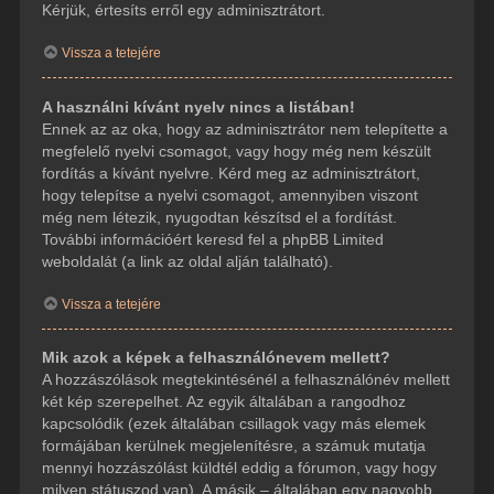
Kérjük, értesíts erről egy adminisztrátort.
Vissza a tetejére
A használni kívánt nyelv nincs a listában!
Ennek az az oka, hogy az adminisztrátor nem telepítette a
megfelelő nyelvi csomagot, vagy hogy még nem készült
fordítás a kívánt nyelvre. Kérd meg az adminisztrátort,
hogy telepítse a nyelvi csomagot, amennyiben viszont
még nem létezik, nyugodtan készítsd el a fordítást.
További információért keresd fel a phpBB Limited
weboldalát (a link az oldal alján található).
Vissza a tetejére
Mik azok a képek a felhasználónevem mellett?
A hozzászólások megtekintésénél a felhasználónév mellett
két kép szerepelhet. Az egyik általában a rangodhoz
kapcsolódik (ezek általában csillagok vagy más elemek
formájában kerülnek megjelenítésre, a számuk mutatja
mennyi hozzászólást küldtél eddig a fórumon, vagy hogy
milyen státuszod van). A másik – általában egy nagyobb