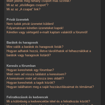
Miért jelenik meg néhány csoport más színnel?
Mi az az „elsődleges csoport”?
Mi az az „A csapat” link?
Privát üzenetek
Nem tudok privát üzenetet küldeni!
Folyamatosan kéretlen üzeneteket kapok!
Kéretlen vagy sértegető e-mailt kaptam valakitől a fórumról!
Barátok és haragosok
Mire valók a barátok és haragosok listák?
Hogyan adhatok hozzá, illetve távolíthatok el felhasználókat a
barátok vagy haragosok listáról?
Keresés a fórumban
Hogyan kereshetek egy fórumban?
Miért nem ad vissza találatot a keresésem?
A keresésem miért ad vissza üres oldalt!?
Hogyan kereshetek a tagok között?
Hogyan találhatom meg a saját hozzászólásaimat és témáimat?
Feliratkozások és kedvencek
Mi a különbség a kedvencekbe tétel és a feliratkozás között?