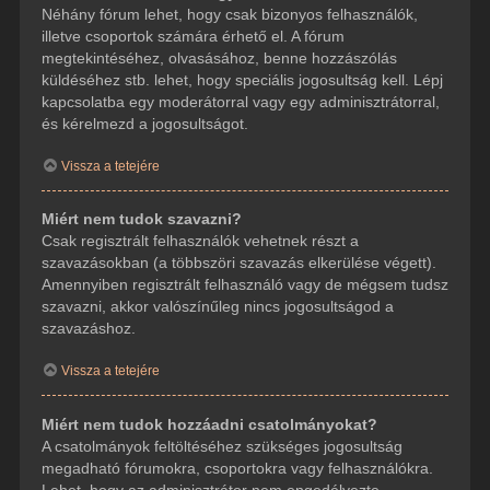
Néhány fórum lehet, hogy csak bizonyos felhasználók,
illetve csoportok számára érhető el. A fórum
megtekintéséhez, olvasásához, benne hozzászólás
küldéséhez stb. lehet, hogy speciális jogosultság kell. Lépj
kapcsolatba egy moderátorral vagy egy adminisztrátorral,
és kérelmezd a jogosultságot.
Vissza a tetejére
Miért nem tudok szavazni?
Csak regisztrált felhasználók vehetnek részt a
szavazásokban (a többszöri szavazás elkerülése végett).
Amennyiben regisztrált felhasználó vagy de mégsem tudsz
szavazni, akkor valószínűleg nincs jogosultságod a
szavazáshoz.
Vissza a tetejére
Miért nem tudok hozzáadni csatolmányokat?
A csatolmányok feltöltéséhez szükséges jogosultság
megadható fórumokra, csoportokra vagy felhasználókra.
Lehet, hogy az adminisztrátor nem engedélyezte