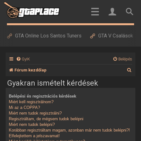
GTA Online Los Santos Tuners
GTA V Csalások
GyIK
Belépés
K
Fórum kezdőlap
e
Gyakran ismételt kérdések
r
Belépési és regisztrációs kérdések
e
Miért kell regisztrálnom?
s
Mi az a COPPA?
Miért nem tudok regisztrálni?
é
Regisztráltam, de mégsem tudok belépni
Miért nem tudok belépni?
s
Korábban regisztráltam magam, azonban már nem tudok belépni?!
Elfelejtettem a jelszavamat!