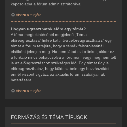
kapcsolatba a fórum adminisztrátorával.
Vissza a tetejére
Hogyan ugraszthatok előre egy témát?
A téma megtekintésénél megjelenő „Téma
előreugrasztása” linkre kattintva „előreugraszthatsz” egy
témát a fórum tetejére, hogy a témák felsorolásánál
elsőként jelenjen meg. Ha nem látod ezt a linket, akkor ez
a funkció nincs bekapcsolva a fórumon, vagy még nem telt
le az előugrasztáshoz szükséges idő. Egy témát úgy is
előreugraszthatsz, hogy küldesz bele egy hozzászólást –
ennél viszont vigyázz az aktuális fórum szabályainak
betartására.
Vissza a tetejére
FORMÁZÁS ÉS TÉMA TÍPUSOK