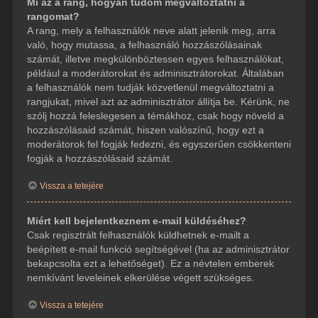
Mi az a rang, hogyan tudom megváltoztatni a
rangomat?
A rang, mely a felhasználók neve alatt jelenik meg, arra
való, hogy mutassa, a felhasználó hozzászólásainak
számát, illetve megkülönböztessen egyes felhasználókat,
például a moderátorokat és adminisztrátorokat. Általában
a felhasználók nem tudják közvetlenül megváltoztatni a
rangjukat, mivel azt az adminisztrátor állítja be. Kérünk, ne
szólj hozzá feleslegesen a témákhoz, csak hogy növeld a
hozzászólásaid számát, hiszen valószínű, hogy ezt a
moderátorok fel fogják fedezni, és egyszerűen csökkenteni
fogják a hozzászólásaid számát.
Vissza a tetejére
Miért kell bejelentkeznem e-mail küldéséhez?
Csak regisztrált felhasználók küldhetnek e-mailt a
beépített e-mail funkció segítségével (ha az adminisztrátor
bekapcsolta ezt a lehetőséget). Ez a névtelen emberek
nemkívánt leveleinek elkerülése végett szükséges.
Vissza a tetejére