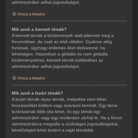
adminisztrátor adhat jogosultságot.
Vissza a tetejére
Mik azok a kiemelt témák?
A kiemelt témák a közlemények alatt jelennek meg a
fórumokban, de csak az első oldalon. Gyakran elég
fontosak, úgyhogy érdemes őket elolvasnod, ha
lehetséges. Hasonlóan a globális és nem globális
közleményekhez, kiemelt témák küldéséhez az
adminisztrátor adhat jogosultságot.
Vissza a tetejére
Mik azok a lezárt témák?
A lezárt témák olyan témák, melyekbe nem lehet
hozzászólást küldeni vagy szavazni bennük. Egy téma
lezárásának több oka lehet, és egy témát egy
adminisztrátor vagy egy moderátor zárhat le. Ha a fórum
adminisztrátora megadta a szükséges jogosultságokat,
lehetőséged lehet lezárni a saját témáidat.