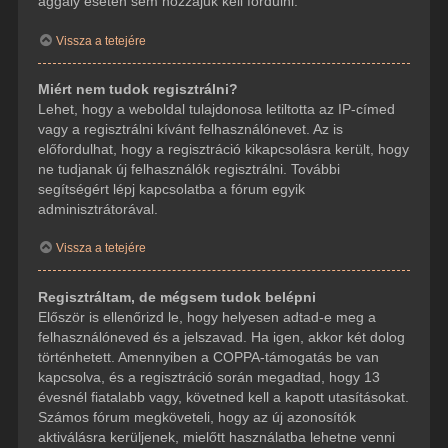
aggály esetén sem hozzájuk kell fordulni.
Vissza a tetejére
Miért nem tudok regisztrálni?
Lehet, hogy a weboldal tulajdonosa letiltotta az IP-címed
vagy a regisztrálni kívánt felhasználónevet. Az is
előfordulhat, hogy a regisztráció kikapcsolásra került, hogy
ne tudjanak új felhasználók regisztrálni. További
segítségért lépj kapcsolatba a fórum egyik
adminisztrátorával.
Vissza a tetejére
Regisztráltam, de mégsem tudok belépni
Először is ellenőrizd le, hogy helyesen adtad-e meg a
felhasználóneved és a jelszavad. Ha igen, akkor két dolog
történhetett. Amennyiben a COPPA-támogatás be van
kapcsolva, és a regisztráció során megadtad, hogy 13
évesnél fiatalabb vagy, követned kell a kapott utasításokat.
Számos fórum megköveteli, hogy az új azonosítók
aktiválásra kerüljenek, mielőtt használatba lehetne venni