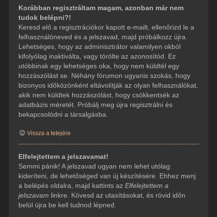
Korábban regisztráltam magam, azonban már nem
tudok belépni?!
Keresd elő a regisztrációkor kapott e-mailt, ellenőrizd le a
felhasználóneved és a jelszavad, majd próbálkozz újra.
Lehetséges, hogy az adminisztrátor valamilyen okból
kifolyólag inaktiválta, vagy törölte az azonosítód. Ez
utóbbinak egy lehetséges oka, hogy nem küldtél egy
hozzászólást se. Néhány fórumon ugyanis szokás, hogy
bizonyos időközönként eltávolítják az olyan felhasználókat,
akik nem küldtek hozzászólást, hogy csökkentsék az
adatbázis méretét. Próbálj meg újra regisztrálni és
bekapcsolódni a társalgásba.
Vissza a tetejére
Elfelejtettem a jelszavamat!
Semmi pánik! A jelszavad ugyan nem lehet utólag
kideríteni, de lehetőséged van új készítésére. Ehhez menj
a belépés oldalra, majd kattints az
Elfelejtettem a
jelszavam
linkre. Kövesd az utasításokat, és rövid időn
belül újra be kell tudnod lépned.