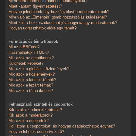
Miért nem tudok hozzáadni csatolmányokat?
Miért kaptam figyelmeztetést?
Hogyan jelenthetek egy hozzászólást a moderátoroknak?
Mire való az „Elmentés” gomb hozzászólás küldésénél?
Miért kell a hozzászólásomat jóváhagynia egy moderátornak?
Hogyan ugraszthatok előre egy témát?
Formázás és téma típusok
Mi az a BBCode?
Használhatok HTML-t?
Mik azok az emotikonok?
Küldhetek képeket?
Mik azok a globális közlemények?
Mik azok a közlemények?
Mik azok a kiemelt témák?
Mik azok a lezárt témák?
Mik azok a téma ikonok?
Felhasználói szintek és csoportok
Kik azok az adminisztrátorok?
Kik azok a moderátorok?
Mik azok a csoportok?
Hol látom a csoportokat, és hogyan csatlakozhatok egyhez?
Hogyan lehetek csoportvezető?