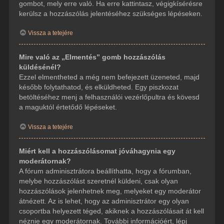
gombot, mely erre való. Ha erre kattintasz, végigkísérésre
kerülsz a hozzászólás jelentéséhez szükséges lépéseken.
Vissza a tetejére
Mire való az „Elmentés” gomb hozzászólás
küldésénél?
Ezzel elmentheted a még nem befejezett üzeneted, majd
később folytathatod, és elküldheted. Egy piszkozat
betöltéséhez menj a felhasználói vezérlőpultra és kövesd
a maguktól értetődő lépéseket.
Vissza a tetejére
Miért kell a hozzászólásomat jóváhagynia egy
moderátornak?
A fórum adminisztrátora beállíthatta, hogy a fórumban,
melybe hozzászólást szeretnél küldeni, csak olyan
hozzászólások jelenhetnek meg, melyeket egy moderátor
átnézett. Az is lehet, hogy az adminisztrátor egy olyan
csoportba helyezett téged, akiknek a hozzászólásait át kell
néznie egy moderátornak. További információért, lépj