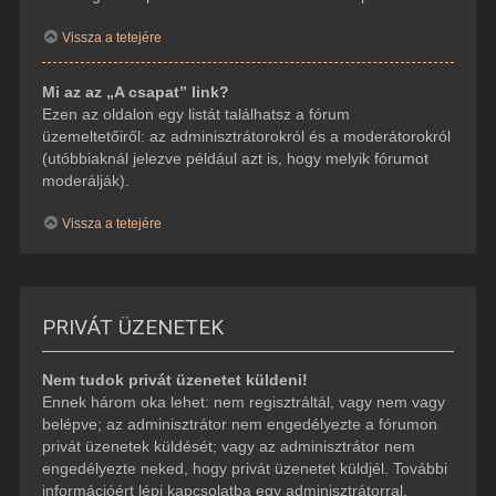
Vissza a tetejére
Mi az az „A csapat” link?
Ezen az oldalon egy listát találhatsz a fórum
üzemeltetőiről: az adminisztrátorokról és a moderátorokról
(utóbbiaknál jelezve például azt is, hogy melyik fórumot
moderálják).
Vissza a tetejére
PRIVÁT ÜZENETEK
Nem tudok privát üzenetet küldeni!
Ennek három oka lehet: nem regisztráltál, vagy nem vagy
belépve; az adminisztrátor nem engedélyezte a fórumon
privát üzenetek küldését; vagy az adminisztrátor nem
engedélyezte neked, hogy privát üzenetet küldjél. További
információért lépj kapcsolatba egy adminisztrátorral.