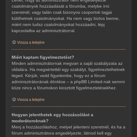
csatolmányok hozzáadását a fórumba, melybe írni
szeretnél, vagy talán csak bizonyos csoportok tagjai
küldhetnek csatolmányokat. Ha nem vagy biztos benne,
miért nem tudsz csatolmányokat hozzáadni, lépj
kapcsolatba az adminisztrátorral.
Vissza a tetejére
Miért kaptam figyelmeztetést?
Minden adminisztrátornak megvan a saját szabályzata az
oldalára. Ha megsértettél egy szabályt, figyelmeztethetnek
téged. Kérjük, vedd figyelembe, hogy ez a fórum
adminisztrátorának döntése – a phpBB Limited-nak semmi
köze nincs a fórumokon kiosztott figyelmeztetésekhez.
Vissza a tetejére
Hogyan jelenthetek egy hozzászólást a
moderátoroknak?
Menj a hozzászóláshoz, melyet jelenteni szeretnél, és ha a
fórum adminisztrátora engedélyezte, látnod kell egy