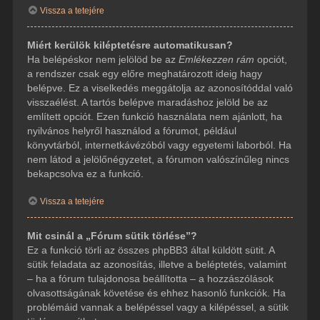
Vissza a tetejére
Miért kerülök kiléptetésre automatikusan?
Ha belépéskor nem jelölöd be az
Emlékezzen rám
opciót,
a rendszer csak egy előre meghatározott ideig hagy
belépve. Ez a viselkedés meggátolja az azonosítóddal való
visszaélést. A tartós belépve maradáshoz jelöld be az
említett opciót. Ezen funkció használata nem ajánlott, ha
nyilvános helyről használod a fórumot, például
könyvtárból, internetkávézóból vagy egyetemi laborból. Ha
nem látod a jelölőnégyzetet, a fórumon valószínűleg nincs
bekapcsolva ez a funkció.
Vissza a tetejére
Mit csinál a „Fórum sütik törlése”?
Ez a funkció törli az összes phpBB3 által küldött sütit. A
sütik feladata az azonosítás, illetve a beléptetés, valamint
– ha a fórum tulajdonosa beállította – a hozzászólások
olvasottságának követése és ehhez hasonló funkciók. Ha
problémáid vannak a belépéssel vagy a kilépéssel, a sütik