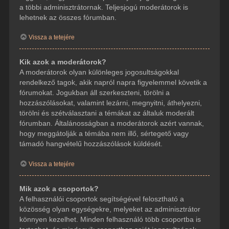
a többi adminisztrátornak. Teljesjogú moderátorok is
lehetnek az összes fórumban.
Vissza a tetejére
Kik azok a moderátorok?
A moderátorok olyan különleges jogosultságokkal
rendelkező tagok, akik napról napra figyelemmel követik a
fórumokat. Jogukban áll szerkeszteni, törölni a
hozzászólásokat, valamint lezárni, megnyitni, áthelyezni,
törölni és szétválasztani a témákat az általuk moderált
fórumban. Általánosságban a moderátorok azért vannak,
hogy meggátolják a témába nem illő, sértegető vagy
támadó hangvételű hozzászólások küldését.
Vissza a tetejére
Mik azok a csoportok?
A felhasználói csoportok segítségével felosztható a
közösség olyan egységekre, melyeket az adminisztrátor
könnyen kezelhet. Minden felhasználó több csoportba is