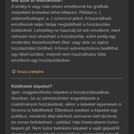
Mik azok az emotikonok?
A smiley-k vagy más néven emotikonok kis grafikák,
melyekkel érzéseket lehet kifejezni. Például a :)
vidámot/boldogot, a :( szomorút jelent. A használható
emotikonok teljes listája megtalálható a hozzászólás
küldésénél. Lehetőleg ne használj túl sok emotikont, mert
nehezen lesz olvasható a hozzászólás, ezért pedig egy
moderátor kiszerkesztheti őket, vagy akár az egész
hozzászólást törölheti. A fórum adminisztrátora beállíthat
egy felső korlátot, melynél nem használhatsz több
emotikont egy hozzászólásban.
Vissza a tetejére
Küldhetek képeket?
Igen, megjeleníthetsz képeket a hozzászólásaidban.
Azonban, ha az adminisztrátor engedélyezte a
csatolmányok hozzáadását, akkor a képeket egyenesen a
fórumra is feltöltheted. Ellenkező esetben a képeket egy
publikus, mindenki által elérhető szerveren kell tárolnod,
és onnan belinkelned – például: http://www.akarmi.hu/en-
kepem.gif. Nem tudsz belinkelni képeket a saját gépedről