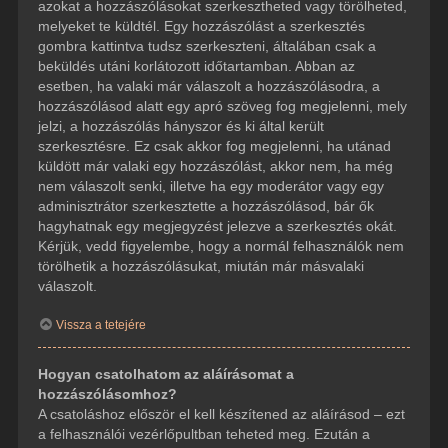
azokat a hozzászólásokat szerkesztheted vagy törölheted,
melyeket te küldtél. Egy hozzászólást a szerkesztés
gombra kattintva tudsz szerkeszteni, általában csak a
beküldés utáni korlátozott időtartamban. Abban az
esetben, ha valaki már válaszolt a hozzászólásodra, a
hozzászólásod alatt egy apró szöveg fog megjelenni, mely
jelzi, a hozzászólás hányszor és ki által került
szerkesztésre. Ez csak akkor fog megjelenni, ha utánad
küldött már valaki egy hozzászólást, akkor nem, ha még
nem válaszolt senki, illetve ha egy moderátor vagy egy
adminisztrátor szerkesztette a hozzászólásod, bár ők
hagyhatnak egy megjegyzést jelezve a szerkesztés okát.
Kérjük, vedd figyelembe, hogy a normál felhasználók nem
törölhetik a hozzászólásukat, miután már másvalaki
válaszolt.
Vissza a tetejére
Hogyan csatolhatom az aláírásomat a
hozzászólásomhoz?
A csatoláshoz először el kell készítened az aláírásod – ezt
a felhasználói vezérlőpultban teheted meg. Ezután a