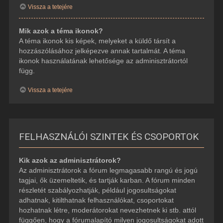
Vissza a tetejére
Mik azok a téma ikonok?
A téma ikonok kis képek, melyeket a küldő társít a
hozzászólásához jelképezve annak tartalmát. A téma
ikonok használatának lehetősége az adminisztrátortól
függ.
Vissza a tetejére
FELHASZNÁLÓI SZINTEK ÉS CSOPORTOK
Kik azok az adminisztrátorok?
Az adminisztrátorok a fórum legmagasabb rangú és jogú
tagjai, ők üzemeltetik, és tartják karban. A fórum minden
részletét szabályozhatják, például jogosultságokat
adhatnak, kitilthatnak felhasználókat, csoportokat
hozhatnak létre, moderátorokat nevezhetnek ki stb. attól
függően, hogy a fórumalapító milyen jogosultságokat adott