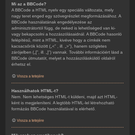
Mi az a BBCode?
A BBCode a HTML nyelv egy speciális változata, mely
nagy teret enged egy szövegrészlet megformázásához. A
BBCode használatának engedélyezése az
adminisztrátortól függ, de neked is lehetőséged van ki-
vagy bekapcsolni a hozzászólásaidnál. A BBCode hasonló
felépítésű, mint a HTML, kivéve hogy a címkék nem
kacsacsőrök között („<” , ill. „>”), hanem szögletes
zárójelben („[”, ill. „]”) vannak. További információért lásd a
BBCode útmutatót, melyet a hozzászólásküldő oldalról
érhetsz el.
Vissza a tetejére
Használhatok HTML-t?
Nem. Nem lehetséges HTML-t küldeni, majd azt HTML-
ként is megjeleníteni. A legtöbb HTML-lel létrehozható
formázás BBCode használatával is elérhető.
Vissza a tetejére