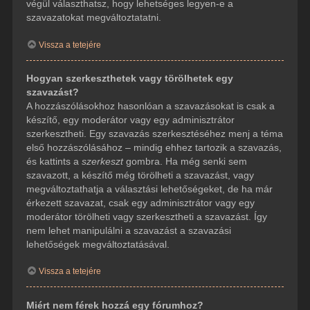
végül választhatsz, hogy lehetséges legyen-e a
szavazatokat megváltoztatatni.
Vissza a tetejére
Hogyan szerkeszthetek vagy törölhetek egy
szavazást?
A hozzászólásokhoz hasonlóan a szavazásokat is csak a
készítő, egy moderátor vagy egy adminisztrátor
szerkesztheti. Egy szavazás szerkesztéséhez menj a téma
első hozzászólásához – mindig ehhez tartozik a szavazás,
és kattints a
szerkeszt
gombra. Ha még senki sem
szavazott, a készítő még törölheti a szavazást, vagy
megváltoztathatja a választási lehetőségeket, de ha már
érkezett szavazat, csak egy adminisztrátor vagy egy
moderátor törölheti vagy szerkesztheti a szavazást. Így
nem lehet manipulálni a szavazást a szavazási
lehetőségek megváltoztatásával.
Vissza a tetejére
Miért nem férek hozzá egy fórumhoz?