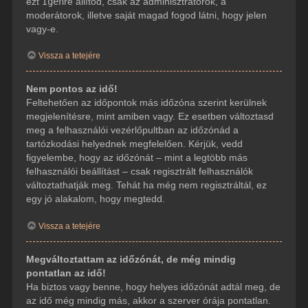
ezt
Igen
re állítod, csak az adminisztrátorok, a
moderátorok, illetve saját magad fogod látni, hogy jelen
vagy-e.
Vissza a tetejére
Nem pontos az idő!
Feltehetően az időpontok más időzóna szerint kerülnek
megjelenítésre, mint amiben vagy. Ez esetben változtasd
meg a felhasználói vezérlőpultban az időzónád a
tartózkodási helyednek megfelelően. Kérjük, vedd
figyelembe, hogy az időzónát – mint a legtöbb más
felhasználói beállítást – csak regisztrált felhasználók
változtathatják meg. Tehát ha még nem regisztráltál, ez
egy jó alakalom, hogy megtedd.
Vissza a tetejére
Megváltoztattam az időzónát, de még mindig
pontatlan az idő!
Ha biztos vagy benne, hogy helyes időzónát adtál meg, de
az idő még mindig más, akkor a szerver órája pontatlan.