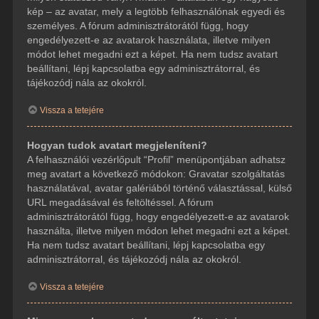
kép – az avatar, mely a legtöbb felhasználónak egyedi és
személyes. A fórum adminisztrátorától függ, hogy
engedélyezett-e az avatarok használata, illetve milyen
módot lehet megadni ezt a képet. Ha nem tudsz avatart
beállítani, lépj kapcsolatba egy adminisztrátorral, és
tájékozódj nála az okokról.
Vissza a tetejére
Hogyan tudok avatart megjeleníteni?
A felhasználói vezérlőpult “Profil” menüpontjában adhatsz
meg avatart a következő módokon: Gravatar szolgáltatás
használatával, avatar galériából történő választással, külső
URL megadásával és feltöltéssel. A fórum
adminisztrátorától függ, hogy engedélyezett-e az avatarok
használta, illetve milyen módon lehet megadni ezt a képet.
Ha nem tudsz avatart beállítani, lépj kapcsolatba egy
adminisztrátorral, és tájékozódj nála az okokról.
Vissza a tetejére