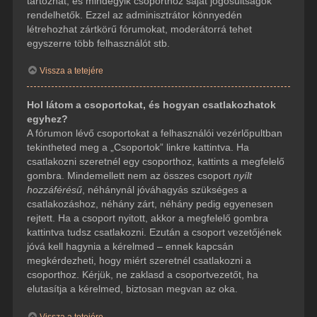
tartozhat, és mindegyik csoporthoz saját jogosultságok
rendelhetők. Ezzel az adminisztrátor könnyedén
létrehozhat zártkörű fórumokat, moderátorrá tehet
egyszerre több felhasználót stb.
Vissza a tetejére
Hol látom a csoportokat, és hogyan csatlakozhatok
egyhez?
A fórumon lévő csoportokat a felhasználói vezérlőpultban
tekintheted meg a „Csoportok” linkre kattintva. Ha
csatlakozni szeretnél egy csoporthoz, kattints a megfelelő
gombra. Mindemellett nem az összes csoport
nyílt
hozzáférésű
, néhánynál jóváhagyás szükséges a
csatlakozáshoz, néhány zárt, néhány pedig egyenesen
rejtett. Ha a csoport nyitott, akkor a megfelelő gombra
kattintva tudsz csatlakozni. Ezután a csoport vezetőjének
jóvá kell hagynia a kérelmed – ennek kapcsán
megkérdezheti, hogy miért szeretnél csatlakozni a
csoporthoz. Kérjük, ne zaklasd a csoportvezetőt, ha
elutasítja a kérelmed, biztosan megvan az oka.
Vissza a tetejére