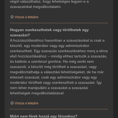
végül választhatsz, hogy lehetséges legyen-e a
szavazatokat megváltoztatatni.
Vissza a tetejére
Hogyan szerkeszthetek vagy törölhetek egy
szavazást?
A hozzászólásokhoz hasonlóan a szavazásokat is csak a
készítő, egy moderátor vagy egy adminisztrátor
szerkesztheti. Egy szavazás szerkesztéséhez menj a téma
első hozzászólásához – mindig ehhez tartozik a szavazás,
és kattints a
szerkeszt
gombra. Ha még senki sem
szavazott, a készítő még törölheti a szavazást, vagy
megváltoztathatja a választási lehetőségeket, de ha már
érkezett szavazat, csak egy adminisztrátor vagy egy
moderátor törölheti vagy szerkesztheti a szavazást. Így
nem lehet manipulálni a szavazást a szavazási
lehetőségek megváltoztatásával.
Vissza a tetejére
Miért nem férek hozzá egy fórumhoz?