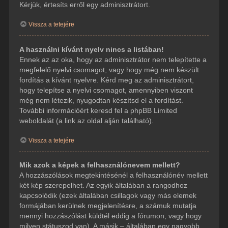
Kérjük, értesíts erről egy adminisztrátort.
Vissza a tetejére
A használni kívánt nyelv nincs a listában!
Ennek az az oka, hogy az adminisztrátor nem telepítette a
megfelelő nyelvi csomagot, vagy hogy még nem készült
fordítás a kívánt nyelvre. Kérd meg az adminisztrátort,
hogy telepítse a nyelvi csomagot, amennyiben viszont
még nem létezik, nyugodtan készítsd el a fordítást.
További információért keresd fel a phpBB Limited
weboldalát (a link az oldal alján található).
Vissza a tetejére
Mik azok a képek a felhasználónevem mellett?
A hozzászólások megtekintésénél a felhasználónév mellett
két kép szerepelhet. Az egyik általában a rangodhoz
kapcsolódik (ezek általában csillagok vagy más elemek
formájában kerülnek megjelenítésre, a számuk mutatja
mennyi hozzászólást küldtél eddig a fórumon, vagy hogy
milyen státuszod van). A másik – általában egy nagyobb