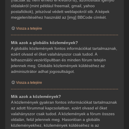
(hacsak az nem érhető el kívülről is), azonosítást igénylő
oldalakról (mint például freemail, gmail, yahoo
postafiókok), jelszóval védett weblapokról stb. A képek
megjelenítéséhez használd az [img] BBCode címkét.
Vissza a tetejére
Mik azok a globális közlemények?
A globális közlemények fontos információkat tartalmaznak,
ezért olvasd el őket valahányszor csak tudod. A
felhasználói vezérlőpultban és minden fórum tetején
jelennek meg. Globális közlemények küldéséhez az
adminisztrátor adhat jogosultságot.
Vissza a tetejére
Mik azok a közlemények?
A közlemények gyakran fontos információkat tartalmaznak
az adott fórummal kapcsolatban, ezért olvasd el őket
valahányszor csak tudod. A közlemények a fórum összes
oldalán, felül jelennek meg. Hasonlóan a globális
közleményekhez, közlemények küldéséhez is az