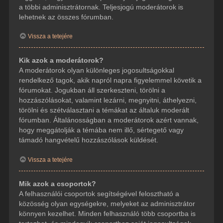
a többi adminisztrátornak. Teljesjogú moderátorok is
lehetnek az összes fórumban.
Vissza a tetejére
Kik azok a moderátorok?
A moderátorok olyan különleges jogosultságokkal
rendelkező tagok, akik napról napra figyelemmel követik a
fórumokat. Jogukban áll szerkeszteni, törölni a
hozzászólásokat, valamint lezárni, megnyitni, áthelyezni,
törölni és szétválasztani a témákat az általuk moderált
fórumban. Általánosságban a moderátorok azért vannak,
hogy meggátolják a témába nem illő, sértegető vagy
támadó hangvételű hozzászólások küldését.
Vissza a tetejére
Mik azok a csoportok?
A felhasználói csoportok segítségével felosztható a
közösség olyan egységekre, melyeket az adminisztrátor
könnyen kezelhet. Minden felhasználó több csoportba is