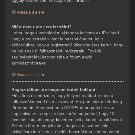
aggály esetén sem hozzájuk kell fordulni.
Vissza a tetejére
Miért nem tudok regisztrálni?
Lehet, hogy a weboldal tulajdonosa letiltotta az IP-címed
vagy a regisztrálni kívánt felhasználónevet. Az is
előfordulhat, hogy a regisztráció kikapcsolásra került, hogy
ne tudjanak új felhasználók regisztrálni. További
segítségért lépj kapcsolatba a fórum egyik
adminisztrátorával.
Vissza a tetejére
Regisztráltam, de mégsem tudok belépni
Először is ellenőrizd le, hogy helyesen adtad-e meg a
felhasználóneved és a jelszavad. Ha igen, akkor két dolog
történhetett. Amennyiben a COPPA-támogatás be van
kapcsolva, és a regisztráció során megadtad, hogy 13
évesnél fiatalabb vagy, követned kell a kapott utasításokat.
Számos fórum megköveteli, hogy az új azonosítók
aktiválásra kerüljenek, mielőtt használatba lehetne venni