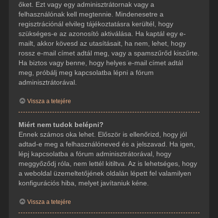
őket. Ezt vagy egy adminisztrátornak vagy a
felhasználónak kell megtennie. Mindenesetre a
regisztrációnál elvileg tájékoztatásra kerültél, hogy
szükséges-e az azonosító aktiválása. Ha kaptál egy e-
mailt, akkor kövesd az utasításait, ha nem, lehet, hogy
rossz e-mail címet adtál meg, vagy a spamszűrőd kiszűrte.
Ha biztos vagy benne, hogy helyes e-mail címet adtál
meg, próbálj meg kapcsolatba lépni a fórum
adminisztrátorával.
Vissza a tetejére
Miért nem tudok belépni?
Ennek számos oka lehet. Először is ellenőrizd, hogy jól
adtad-e meg a felhasználóneved és a jelszavad. Ha igen,
lépj kapcsolatba a fórum adminisztrátorával, hogy
meggyőződj róla, nem lettél kitiltva. Az is lehetséges, hogy
a weboldal üzemeltetőjének oldalán lépett fel valamilyen
konfigurációs hiba, melyet javítaniuk kéne.
Vissza a tetejére