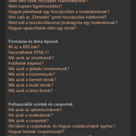
Miért nem tudok hozzáadni csatolmányokat?
Miért kaptam figyelmeztetést?
Hogyan jelenthetek egy hozzászólást a moderátoroknak?
Mire való az „Elmentés” gomb hozzászólás küldésénél?
Miért kell a hozzászólásomat jóváhagynia egy moderátornak?
Hogyan ugraszthatok előre egy témát?
Formázás és téma típusok
Mi az a BBCode?
Használhatok HTML-t?
Mik azok az emotikonok?
Küldhetek képeket?
Mik azok a globális közlemények?
Mik azok a közlemények?
Mik azok a kiemelt témák?
Mik azok a lezárt témák?
Mik azok a téma ikonok?
Felhasználói szintek és csoportok
Kik azok az adminisztrátorok?
Kik azok a moderátorok?
Mik azok a csoportok?
Hol látom a csoportokat, és hogyan csatlakozhatok egyhez?
Hogyan lehetek csoportvezető?