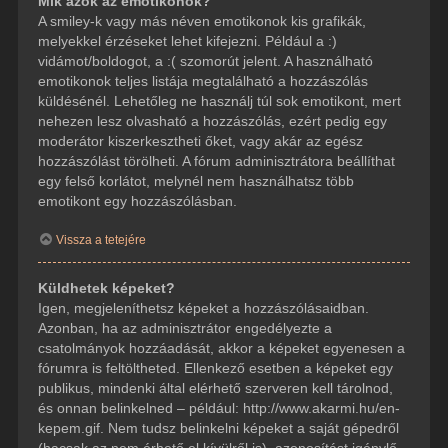
Mik azok az emotikonok?
A smiley-k vagy más néven emotikonok kis grafikák,
melyekkel érzéseket lehet kifejezni. Például a :)
vidámot/boldogot, a :( szomorút jelent. A használható
emotikonok teljes listája megtalálható a hozzászólás
küldésénél. Lehetőleg ne használj túl sok emotikont, mert
nehezen lesz olvasható a hozzászólás, ezért pedig egy
moderátor kiszerkesztheti őket, vagy akár az egész
hozzászólást törölheti. A fórum adminisztrátora beállíthat
egy felső korlátot, melynél nem használhatsz több
emotikont egy hozzászólásban.
Vissza a tetejére
Küldhetek képeket?
Igen, megjeleníthetsz képeket a hozzászólásaidban.
Azonban, ha az adminisztrátor engedélyezte a
csatolmányok hozzáadását, akkor a képeket egyenesen a
fórumra is feltöltheted. Ellenkező esetben a képeket egy
publikus, mindenki által elérhető szerveren kell tárolnod,
és onnan belinkelned – például: http://www.akarmi.hu/en-
kepem.gif. Nem tudsz belinkelni képeket a saját gépedről