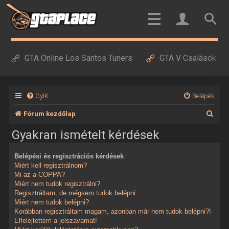
GTA Online Los Santos Tuners
GTA V Csalások
GyIK
Belépés
K
Fórum kezdőlap
e
Gyakran ismételt kérdések
r
Belépési és regisztrációs kérdések
e
Miért kell regisztrálnom?
s
Mi az a COPPA?
Miért nem tudok regisztrálni?
é
Regisztráltam, de mégsem tudok belépni
Miért nem tudok belépni?
s
Korábban regisztráltam magam, azonban már nem tudok belépni?!
Elfelejtettem a jelszavamat!