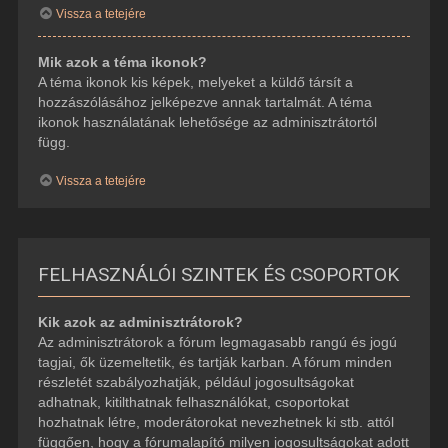
Vissza a tetejére
Mik azok a téma ikonok?
A téma ikonok kis képek, melyeket a küldő társít a
hozzászólásához jelképezve annak tartalmát. A téma
ikonok használatának lehetősége az adminisztrátortól
függ.
Vissza a tetejére
FELHASZNÁLÓI SZINTEK ÉS CSOPORTOK
Kik azok az adminisztrátorok?
Az adminisztrátorok a fórum legmagasabb rangú és jogú
tagjai, ők üzemeltetik, és tartják karban. A fórum minden
részletét szabályozhatják, például jogosultságokat
adhatnak, kitilthatnak felhasználókat, csoportokat
hozhatnak létre, moderátorokat nevezhetnek ki stb. attól
függően, hogy a fórumalapító milyen jogosultságokat adott