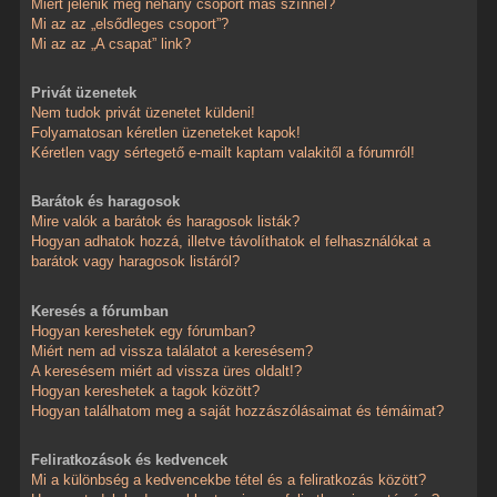
Miért jelenik meg néhány csoport más színnel?
Mi az az „elsődleges csoport”?
Mi az az „A csapat” link?
Privát üzenetek
Nem tudok privát üzenetet küldeni!
Folyamatosan kéretlen üzeneteket kapok!
Kéretlen vagy sértegető e-mailt kaptam valakitől a fórumról!
Barátok és haragosok
Mire valók a barátok és haragosok listák?
Hogyan adhatok hozzá, illetve távolíthatok el felhasználókat a
barátok vagy haragosok listáról?
Keresés a fórumban
Hogyan kereshetek egy fórumban?
Miért nem ad vissza találatot a keresésem?
A keresésem miért ad vissza üres oldalt!?
Hogyan kereshetek a tagok között?
Hogyan találhatom meg a saját hozzászólásaimat és témáimat?
Feliratkozások és kedvencek
Mi a különbség a kedvencekbe tétel és a feliratkozás között?