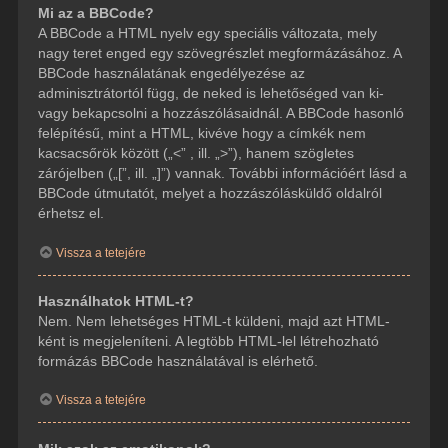
Mi az a BBCode?
A BBCode a HTML nyelv egy speciális változata, mely
nagy teret enged egy szövegrészlet megformázásához. A
BBCode használatának engedélyezése az
adminisztrátortól függ, de neked is lehetőséged van ki-
vagy bekapcsolni a hozzászólásaidnál. A BBCode hasonló
felépítésű, mint a HTML, kivéve hogy a címkék nem
kacsacsőrök között („<” , ill. „>”), hanem szögletes
zárójelben („[”, ill. „]”) vannak. További információért lásd a
BBCode útmutatót, melyet a hozzászólásküldő oldalról
érhetsz el.
Vissza a tetejére
Használhatok HTML-t?
Nem. Nem lehetséges HTML-t küldeni, majd azt HTML-
ként is megjeleníteni. A legtöbb HTML-lel létrehozható
formázás BBCode használatával is elérhető.
Vissza a tetejére