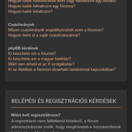
Hogyan tudok kedvencekbe tenni vagy feliratkozni egy témára?
Hogyan tudok feliratkozni egy fórumra?
Hogyan tudok leiratkozni?
Csatolmányok
Milyen csatolmányok engedélyezettek ezen a fórumon?
Hogyan érem el a saját csatolmányaimat?
phpBB kérdések
Ki készítette ezt a fórumot?
Ki készítette ezt a magyar fordítást?
Miért nem érhető el az X szolgáltatás?
Ki az illetékes a fórumon olvasható tartalommal kapcsolatban?
BELÉPÉSI ÉS REGISZTRÁCIÓS KÉRDÉSEK
Miért kell regisztrálnom?
A regisztráció nem feltétlenül kötelező, a fórum
adminisztrátorán múlik, hogy megköveteli-e hozzászólások