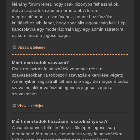
Néhány fórum lehet, hogy csak bizonyos felhasználók,
illetve csoportok számára érhető el. A fórum
megtekintéséhez, olvasásához, benne hozzászólás
küldéséhez stb. lehet, hogy speciális jogosultság kell. Lépj
kapcsolatba egy moderátorral vagy egy adminisztrátorral,
és kérelmezd a jogosultságot.
Vissza a tetejére
Miért nem tudok szavazni?
Csak regisztrált felhasználók vehetnek részt a
szavazásokban (a többszöri szavazás elkerülése végett).
Amennyiben regisztrált felhasználó vagy de mégsem tudsz
szavazni, akkor valószínűleg nincs jogosultságod a
szavazáshoz.
Vissza a tetejére
Miért nem tudok hozzáadni csatolmányokat?
A csatolmányok feltöltéséhez szükséges jogosultság
megadható fórumokra, csoportokra vagy felhasználókra.
Lehet, hogy az adminisztrátor nem engedélyezte