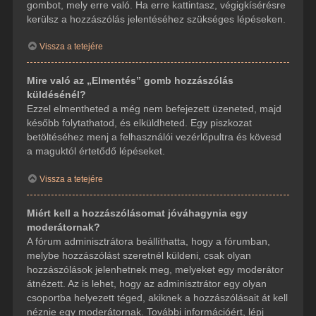
gombot, mely erre való. Ha erre kattintasz, végigkísérésre
kerülsz a hozzászólás jelentéséhez szükséges lépéseken.
Vissza a tetejére
Mire való az „Elmentés” gomb hozzászólás
küldésénél?
Ezzel elmentheted a még nem befejezett üzeneted, majd
később folytathatod, és elküldheted. Egy piszkozat
betöltéséhez menj a felhasználói vezérlőpultra és kövesd
a maguktól értetődő lépéseket.
Vissza a tetejére
Miért kell a hozzászólásomat jóváhagynia egy
moderátornak?
A fórum adminisztrátora beállíthatta, hogy a fórumban,
melybe hozzászólást szeretnél küldeni, csak olyan
hozzászólások jelenhetnek meg, melyeket egy moderátor
átnézett. Az is lehet, hogy az adminisztrátor egy olyan
csoportba helyezett téged, akiknek a hozzászólásait át kell
néznie egy moderátornak. További információért, lépj