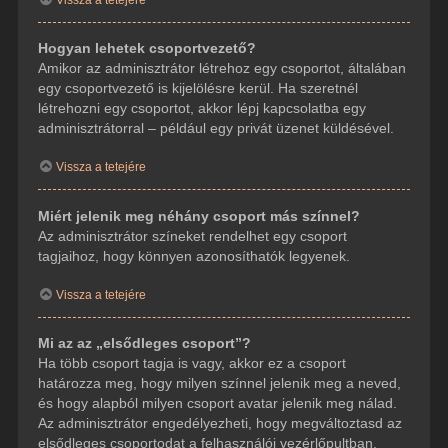
Hogyan lehetek csoportvezető?
Amikor az adminisztrátor létrehoz egy csoportot, általában
egy csoportvezető is kijelölésre kerül. Ha szeretnél
létrehozni egy csoportot, akkor lépj kapcsolatba egy
adminisztrátorral – például egy privát üzenet küldésével.
Vissza a tetejére
Miért jelenik meg néhány csoport más színnel?
Az adminisztrátor színeket rendelhet egy csoport
tagjaihoz, hogy könnyen azonosíthatók legyenek.
Vissza a tetejére
Mi az az „elsődleges csoport”?
Ha több csoport tagja is vagy, akkor ez a csoport
határozza meg, hogy milyen színnel jelenik meg a neved,
és hogy alapból milyen csoport avatar jelenik meg nálad.
Az adminisztrátor engedélyezheti, hogy megváltoztasd az
elsődleges csoportodat a felhasználói vezérlőpultban.