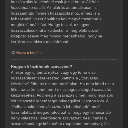
hozzászólás küldésénél csak jelöld be az
Aláírás
hozzáadása
opciót. Az aláírás automatikusan is
hozzáadható minden hozzászóláshoz, ehhez is a
felhasználói vezérlőpultban kell megváltoztatnod a
megfelelő beállítást. Ha így teszel, az egyes
hozzászólásoknál a küldéskor a megfelelő opció
kikapcsolásával még mindig megadhatod, hogy ne
kerüljön csatolásra az aláírásod.
Vissza a tetejére
Hogyan készíthetek szavazást?
Amikor egy új témát nyitsz, vagy egy téma első
hozzászólását szerkeszted, kattints a „Szavazás
készítése” fülre az üzenet mező alatt. Ha nem látod ezt a
fület, az azért lehet, mert nincs jogosultságod szavazás
készítéséhez. Add meg a szavazás címét, majd legalább
két választási lehetőséget mindegyiket új sorba írva. A
„Felhasználónként válaszható lehetőségek” mező
használatával megadhatod azt is, hogy egy felhasználó
hány választási lehetőségre szavazhat; beállíthatsz a
szavazásnak egy időkorlátot (napokban megadva); és