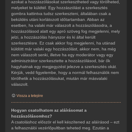
azokat a hozzászólásokat szerkesztheted vagy törölheted,
melyeket te küldtél. Egy hozzászólást a szerkesztés
gombra kattintva tudsz szerkeszteni, általában csak a
beküldés utáni korlátozott időtartamban. Abban az
esetben, ha valaki már válaszolt a hozzászólásodra, a
hozzászólásod alatt egy apró szöveg fog megjelenni, mely
jelzi, a hozzászólás hányszor és ki által került
szerkesztésre. Ez csak akkor fog megjelenni, ha utánad
küldött már valaki egy hozzászólást, akkor nem, ha még
nem válaszolt senki, illetve ha egy moderátor vagy egy
adminisztrátor szerkesztette a hozzászólásod, bár ők
hagyhatnak egy megjegyzést jelezve a szerkesztés okát.
Kérjük, vedd figyelembe, hogy a normál felhasználók nem
törölhetik a hozzászólásukat, miután már másvalaki
válaszolt.
Vissza a tetejére
Hogyan csatolhatom az aláírásomat a
hozzászólásomhoz?
A csatoláshoz először el kell készítened az aláírásod – ezt
a felhasználói vezérlőpultban teheted meg. Ezután a