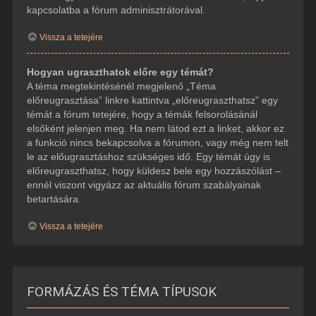
kapcsolatba a fórum adminisztrátorával.
Vissza a tetejére
Hogyan ugraszthatok előre egy témát?
A téma megtekintésénél megjelenő „Téma
előreugrasztása” linkre kattintva „előreugraszthatsz” egy
témát a fórum tetejére, hogy a témák felsorolásánál
elsőként jelenjen meg. Ha nem látod ezt a linket, akkor ez
a funkció nincs bekapcsolva a fórumon, vagy még nem telt
le az előugrasztáshoz szükséges idő. Egy témát úgy is
előreugraszthatsz, hogy küldesz bele egy hozzászólást –
ennél viszont vigyázz az aktuális fórum szabályainak
betartására.
Vissza a tetejére
FORMÁZÁS ÉS TÉMA TÍPUSOK