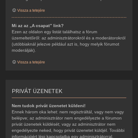
Vissza a tetejére
Mi az az „A csapat” link?
Ezen az oldalon egy listát találhatsz a fórum
üzemeltetőiről: az adminisztrátorokról és a moderátorokról
(utóbbiaknál jelezve például azt is, hogy melyik fórumot
moderálják).
Vissza a tetejére
PRIVÁT ÜZENETEK
Nem tudok privát üzenetet küldeni!
Ennek három oka lehet: nem regisztráltál, vagy nem vagy
belépve; az adminisztrátor nem engedélyezte a fórumon
privát üzenetek küldését; vagy az adminisztrátor nem
engedélyezte neked, hogy privát üzenetet küldjél. További
információért lépj kapcsolatba egy adminisztrátorral.