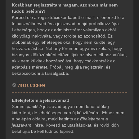
Korábban regisztráltam magam, azonban már nem
tudok belépni?!
Keresd elő a regisztrációkor kapott e-mailt, ellenőrizd le a
felhasználóneved és a jelszavad, majd próbálkozz újra.
Lehetséges, hogy az adminisztrátor valamilyen okból
kifolyólag inaktiválta, vagy törölte az azonosítód. Ez
utóbbinak egy lehetséges oka, hogy nem küldtél egy
hozzászólást se. Néhány fórumon ugyanis szokás, hogy
bizonyos időközönként eltávolítják az olyan felhasználókat,
akik nem küldtek hozzászólást, hogy csökkentsék az
adatbázis méretét. Próbálj meg újra regisztrálni és
bekapcsolódni a társalgásba.
Vissza a tetejére
Elfelejtettem a jelszavamat!
Semmi pánik! A jelszavad ugyan nem lehet utólag
kideríteni, de lehetőséged van új készítésére. Ehhez menj
a belépés oldalra, majd kattints az
Elfelejtettem a
jelszavam
linkre. Kövesd az utasításokat, és rövid időn
belül újra be kell tudnod lépned.