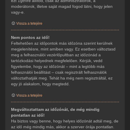
ezt
Igen
re állítod, csak az adminisztrátorok, a
moderátorok, illetve saját magad fogod látni, hogy jelen
vagy-e.
Vissza a tetejére
Nem pontos az idő!
Feltehetően az időpontok más időzóna szerint kerülnek
megjelenítésre, mint amiben vagy. Ez esetben változtasd
meg a felhasználói vezérlőpultban az időzónád a
tartózkodási helyednek megfelelően. Kérjük, vedd
figyelembe, hogy az időzónát – mint a legtöbb más
felhasználói beállítást – csak regisztrált felhasználók
változtathatják meg. Tehát ha még nem regisztráltál, ez
egy jó alakalom, hogy megtedd.
Vissza a tetejére
Megváltoztattam az időzónát, de még mindig
pontatlan az idő!
Ha biztos vagy benne, hogy helyes időzónát adtál meg, de
az idő még mindig más, akkor a szerver órája pontatlan.