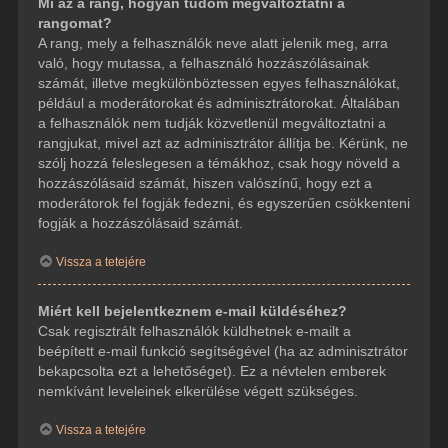
Mi az a rang, hogyan tudom megváltoztatni a
rangomat?
A rang, mely a felhasználók neve alatt jelenik meg, arra
való, hogy mutassa, a felhasználó hozzászólásainak
számát, illetve megkülönböztessen egyes felhasználókat,
például a moderátorokat és adminisztrátorokat. Általában
a felhasználók nem tudják közvetlenül megváltoztatni a
rangjukat, mivel azt az adminisztrátor állítja be. Kérünk, ne
szólj hozzá feleslegesen a témákhoz, csak hogy növeld a
hozzászólásaid számát, hiszen valószínű, hogy ezt a
moderátorok fel fogják fedezni, és egyszerűen csökkenteni
fogják a hozzászólásaid számát.
Vissza a tetejére
Miért kell bejelentkeznem e-mail küldéséhez?
Csak regisztrált felhasználók küldhetnek e-mailt a
beépített e-mail funkció segítségével (ha az adminisztrátor
bekapcsolta ezt a lehetőséget). Ez a névtelen emberek
nemkívánt leveleinek elkerülése végett szükséges.
Vissza a tetejére