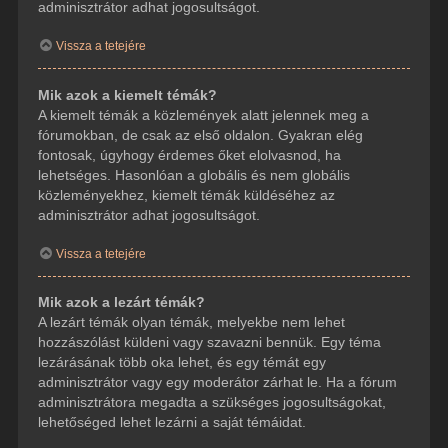
adminisztrátor adhat jogosultságot.
Vissza a tetejére
Mik azok a kiemelt témák?
A kiemelt témák a közlemények alatt jelennek meg a
fórumokban, de csak az első oldalon. Gyakran elég
fontosak, úgyhogy érdemes őket elolvasnod, ha
lehetséges. Hasonlóan a globális és nem globális
közleményekhez, kiemelt témák küldéséhez az
adminisztrátor adhat jogosultságot.
Vissza a tetejére
Mik azok a lezárt témák?
A lezárt témák olyan témák, melyekbe nem lehet
hozzászólást küldeni vagy szavazni bennük. Egy téma
lezárásának több oka lehet, és egy témát egy
adminisztrátor vagy egy moderátor zárhat le. Ha a fórum
adminisztrátora megadta a szükséges jogosultságokat,
lehetőséged lehet lezárni a saját témáidat.