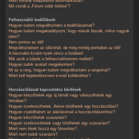
Miért kerülök kiléptetésre automatikusan?
Mit csinál a „Fórum sütik törlése”?
Felhasználói beállítások
Hogyan tudom megváltoztatni a beállításaimat?
Hogyan tudom megakadályozni, hogy mások lássák, mikor vagyok
jelen?
Nem pontos az idő!
Megváltoztattam az időzónát, de még mindig pontatlan az idő!
A használni kívánt nyelv nincs a listában!
Mik azok a képek a felhasználónevem mellett?
Hogyan tudok avatart megjeleníteni?
Mi az a rang, hogyan tudom megváltoztatni a rangomat?
Miért kell bejelentkeznem e-mail küldéséhez?
Hozzászólással kapcsolatos kérdések
Hogyan készíthetek egy új témát vagy válaszolhatok egy
témában?
Hogyan szerkeszthetek, illetve törölhetek egy hozzászólást?
Hogyan csatolhatom az aláírásomat a hozzászólásomhoz?
Hogyan készíthetek szavazást?
Hogyan szerkeszthetek vagy törölhetek egy szavazást?
Miért nem férek hozzá egy fórumhoz?
Miért nem tudok szavazni?