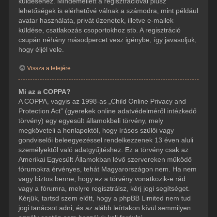
küldéséhez. Mindemellett a regisztrációval plusz
lehetőségek is elérhetővé válnak a számodra, mint például
avatar használata, privát üzenetek, illetve e-mailek
küldése, csatlakozás csoportokhoz stb. A regisztráció
csupán néhány másodpercet vesz igénybe, így javasoljuk,
hogy éljél vele.
Vissza a tetejére
Mi az a COPPA?
A COPPA, vagyis az 1998-as „Child Online Privacy and
Protection Act” (gyerekek online adatvédelméről intézkedő
törvény) egy egyesült államokbeli törvény, mely
megköveteli a honlapoktól, hogy írásos szülői vagy
gondviselői beleegyezéssel rendelkezzenek 13 éven aluli
személyektől való adatgyűjtéshez. Ez a törvény csak az
Amerikai Egyesült Államokban lévő szervereken működő
fórumokra érvényes, tehát Magyarországon nem. Ha nem
vagy biztos benne, hogy ez a törvény vonatkozik-e rád
vagy a fórumra, melyre regisztrálsz, kérj jogi segítséget.
Kérjük, tartsd szem előtt, hogy a phpBB Limited nem tud
jogi tanácsot adni, és az alább leírtakon kívül semmilyen