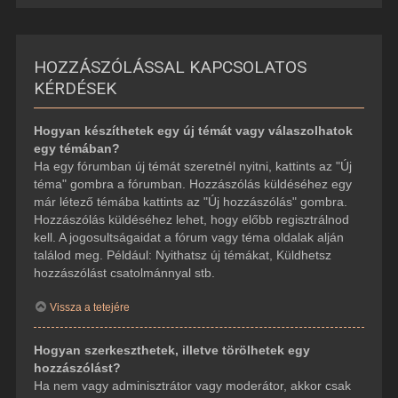
HOZZÁSZÓLÁSSAL KAPCSOLATOS
KÉRDÉSEK
Hogyan készíthetek egy új témát vagy válaszolhatok
egy témában?
Ha egy fórumban új témát szeretnél nyitni, kattints az "Új
téma" gombra a fórumban. Hozzászólás küldéséhez egy
már létező témába kattints az "Új hozzászólás" gombra.
Hozzászólás küldéséhez lehet, hogy előbb regisztrálnod
kell. A jogosultságaidat a fórum vagy téma oldalak alján
találod meg. Például: Nyithatsz új témákat, Küldhetsz
hozzászólást csatolmánnyal stb.
Vissza a tetejére
Hogyan szerkeszthetek, illetve törölhetek egy
hozzászólást?
Ha nem vagy adminisztrátor vagy moderátor, akkor csak