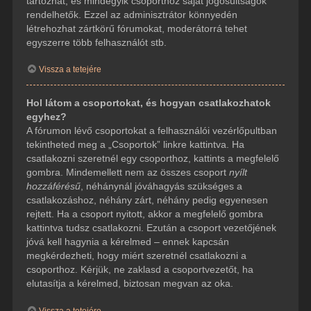
tartozhat, és mindegyik csoporthoz saját jogosultságok
rendelhetők. Ezzel az adminisztrátor könnyedén
létrehozhat zártkörű fórumokat, moderátorrá tehet
egyszerre több felhasználót stb.
Vissza a tetejére
Hol látom a csoportokat, és hogyan csatlakozhatok
egyhez?
A fórumon lévő csoportokat a felhasználói vezérlőpultban
tekintheted meg a „Csoportok” linkre kattintva. Ha
csatlakozni szeretnél egy csoporthoz, kattints a megfelelő
gombra. Mindemellett nem az összes csoport
nyílt
hozzáférésű
, néhánynál jóváhagyás szükséges a
csatlakozáshoz, néhány zárt, néhány pedig egyenesen
rejtett. Ha a csoport nyitott, akkor a megfelelő gombra
kattintva tudsz csatlakozni. Ezután a csoport vezetőjének
jóvá kell hagynia a kérelmed – ennek kapcsán
megkérdezheti, hogy miért szeretnél csatlakozni a
csoporthoz. Kérjük, ne zaklasd a csoportvezetőt, ha
elutasítja a kérelmed, biztosan megvan az oka.
Vissza a tetejére