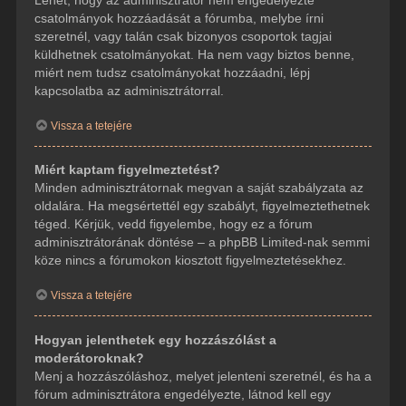
csatolmányok hozzáadását a fórumba, melybe írni
szeretnél, vagy talán csak bizonyos csoportok tagjai
küldhetnek csatolmányokat. Ha nem vagy biztos benne,
miért nem tudsz csatolmányokat hozzáadni, lépj
kapcsolatba az adminisztrátorral.
Vissza a tetejére
Miért kaptam figyelmeztetést?
Minden adminisztrátornak megvan a saját szabályzata az
oldalára. Ha megsértettél egy szabályt, figyelmeztethetnek
téged. Kérjük, vedd figyelembe, hogy ez a fórum
adminisztrátorának döntése – a phpBB Limited-nak semmi
köze nincs a fórumokon kiosztott figyelmeztetésekhez.
Vissza a tetejére
Hogyan jelenthetek egy hozzászólást a
moderátoroknak?
Menj a hozzászóláshoz, melyet jelenteni szeretnél, és ha a
fórum adminisztrátora engedélyezte, látnod kell egy