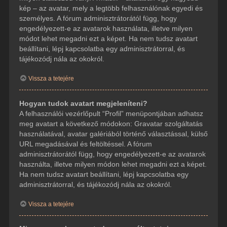
kép – az avatar, mely a legtöbb felhasználónak egyedi és
személyes. A fórum adminisztrátorától függ, hogy
engedélyezett-e az avatarok használata, illetve milyen
módot lehet megadni ezt a képet. Ha nem tudsz avatart
beállítani, lépj kapcsolatba egy adminisztrátorral, és
tájékozódj nála az okokról.
Vissza a tetejére
Hogyan tudok avatart megjeleníteni?
A felhasználói vezérlőpult “Profil” menüpontjában adhatsz
meg avatart a következő módokon: Gravatar szolgáltatás
használatával, avatar galériából történő választással, külső
URL megadásával és feltöltéssel. A fórum
adminisztrátorától függ, hogy engedélyezett-e az avatarok
használta, illetve milyen módon lehet megadni ezt a képet.
Ha nem tudsz avatart beállítani, lépj kapcsolatba egy
adminisztrátorral, és tájékozódj nála az okokról.
Vissza a tetejére