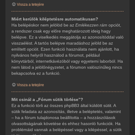
Vissza a tetejére
Miért kerülök kiléptetésre automatikusan?
Ha belépéskor nem jelölöd be az
Emlékezzen rám
opciót,
a rendszer csak egy előre meghatározott ideig hagy
belépve. Ez a viselkedés meggátolja az azonosítóddal való
visszaélést. A tartós belépve maradáshoz jelöld be az
említett opciót. Ezen funkció használata nem ajánlott, ha
nyilvános helyről használod a fórumot, például
könyvtárból, internetkávézóból vagy egyetemi laborból. Ha
nem látod a jelölőnégyzetet, a fórumon valószínűleg nincs
bekapcsolva ez a funkció.
Vissza a tetejére
Mit csinál a „Fórum sütik törlése”?
Ez a funkció törli az összes phpBB3 által küldött sütit. A
sütik feladata az azonosítás, illetve a beléptetés, valamint
– ha a fórum tulajdonosa beállította – a hozzászólások
olvasottságának követése és ehhez hasonló funkciók. Ha
problémáid vannak a belépéssel vagy a kilépéssel, a sütik